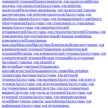
домашней техники
Принадлежности для пылесосов
Щетки,
насадки для пылесосов
Аксессуары для роботов-
пылесосов
Расходные материалы для пылесосов
Станции,
аккумуляторы для роботов-пылесосов
Аксессуары для
швейных машин
Аксессуары для промышленного швейного
оборудования
Аксессуары для стиральных и сушильных
машин
Аксессуары для пароочистителей,
отпаривателей
Аксессуары для стеклоочистителей
Техника для
измельчения продуктов
Блендеры
Кухонные комбайны,
измельчители
Планетарные
миксеры
Миксеры
Мясорубки
Ломтерезки
Комплектующие для
климатической техники
Управление климатической
техникой
Фильтры для климатической техники
Аксессуары для
климатической техники
Мелкая техника
Весы кухонные,
бытовые
Сушилки для овощей и
фруктов
Вакууматоры
Открывалки,
картофелечистки
Проращиватели семян
Маслобойки,
сепараторы бытовые
Аксессуары для крупной
техники
Аксессуары для вытяжек
Аксессуары для плит и
духовок
Аксессуары для холодильников
Аксессуары для
посудомоечных машин
Средства для посудомоечных
машин
Средства для ухода за техникой
Аксессуары для
кухонной техники
Аксессуары для микроволновых
печей
Вакуумные пакеты, контейнеры
Аксессуары для
кофемашин
Аксессуары для мультиварок,