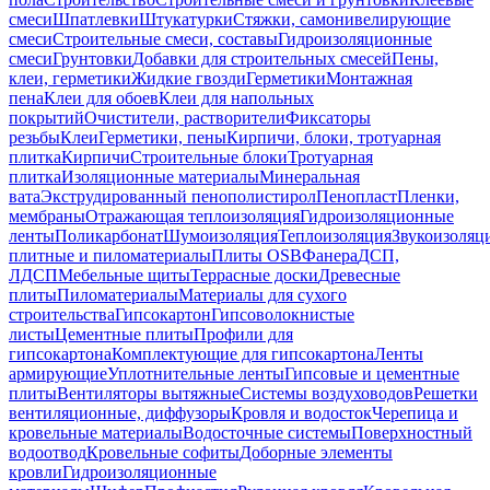
смеси
Шпатлевки
Штукатурки
Стяжки, самонивелирующие
смеси
Строительные смеси, составы
Гидроизоляционные
смеси
Грунтовки
Добавки для строительных смесей
Пены,
клеи, герметики
Жидкие гвозди
Герметики
Монтажная
пена
Клеи для обоев
Клеи для напольных
покрытий
Очистители, растворители
Фиксаторы
резьбы
Клеи
Герметики, пены
Кирпичи, блоки, тротуарная
плитка
Кирпичи
Строительные блоки
Тротуарная
плитка
Изоляционные материалы
Минеральная
вата
Экструдированный пенополистирол
Пенопласт
Пленки,
мембраны
Отражающая теплоизоляция
Гидроизоляционные
ленты
Поликарбонат
Шумоизоляция
Теплоизоляция
Звукоизоляц
плитные и пиломатериалы
Плиты OSB
Фанера
ДСП,
ЛДСП
Мебельные щиты
Террасные доски
Древесные
плиты
Пиломатериалы
Материалы для сухого
строительства
Гипсокартон
Гипсоволокнистые
листы
Цементные плиты
Профили для
гипсокартона
Комплектующие для гипсокартона
Ленты
армирующие
Уплотнительные ленты
Гипсовые и цементные
плиты
Вентиляторы вытяжные
Системы воздуховодов
Решетки
вентиляционные, диффузоры
Кровля и водосток
Черепица и
кровельные материалы
Водосточные системы
Поверхностный
водоотвод
Кровельные софиты
Доборные элементы
кровли
Гидроизоляционные