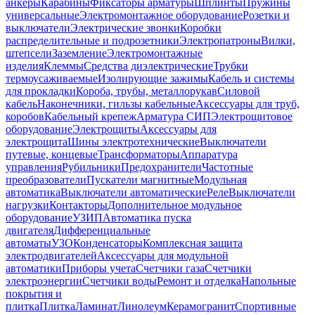
анкеры
Карабины
Фиксаторы арматуры
Шплинты
Пружины
универсальные
Электромонтажное оборудование
Розетки и
выключатели
Электрические звонки
Коробки
распределительные и подрозетники
Электропатроны
Вилки,
штепсели
Заземление
Электромонтажные
изделия
Клеммы
Средства диэлектрические
Трубки
термоусаживаемые
Изолирующие зажимы
Кабель и системы
для прокладки
Короба, трубы, металлорукав
Силовой
кабель
Наконечники, гильзы кабельные
Аксессуары для труб,
коробов
Кабельный крепеж
Арматура СИП
Электрощитовое
оборудование
Электрощиты
Аксессуары для
электрощита
Шины электротехнические
Выключатели
путевые, концевые
Трансформаторы
Аппаратура
управления
Рубильники
Предохранители
Частотные
преобразователи
Пускатели магнитные
Модульная
автоматика
Выключатели автоматические
Реле
Выключатели
нагрузки
Контакторы
Дополнительное модульное
оборудование
УЗИП
Автоматика пуска
двигателя
Дифференциальные
автоматы
УЗО
Конденсаторы
Комплексная защита
электродвигателей
Аксессуары для модульной
автоматики
Приборы учета
Счетчики газа
Счетчики
электроэнергии
Счетчики воды
Ремонт и отделка
Напольные
покрытия и
плитка
Плитка
Ламинат
Линолеум
Керамогранит
Спортивные