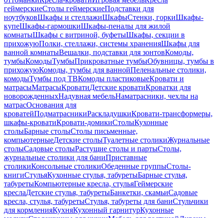
геймерские
Столы геймерские
Подставки для
ноутбуков
Шкафы и стеллажи
Шкафы
Стенки, горки
Шкафы-
купе
Шкафы-гармошки
Шкафы-пеналы для жилой
комнаты
Шкафы с витриной, буфеты
Шкафы, секции в
прихожую
Полки, стеллажи, системы хранения
Шкафы для
ванной комнаты
Вешалки, подставки для зонтов
Комоды,
тумбы
Комоды
Тумбы
Прикроватные тумбы
Обувницы, тумбы в
прихожую
Комоды, тумбы для ванной
Пеленальные столики,
комоды
Тумбы под ТВ
Комоды пластиковые
Кровати и
матрасы
Матрасы
Кровати
Детские кровати
Кроватки для
новорожденных
Надувная мебель
Наматрасники, чехлы на
матрас
Основания для
кроватей
Подматрасники
Раскладушки
Кровати-трансформеры,
шкафы-кровати
Кровати-домики
Столы
Кухонные
столы
Барные столы
Столы письменные,
компьютерные
Детские столы
Туалетные столики
Журнальные
столы
Садовые столы
Растущие столы и парты
Столы,
журнальные столики для бани
Приставные
столики
Консольные столики
Обеденные группы
Столы-
книги
Стулья
Кухонные стулья, табуреты
Барные стулья,
табуреты
Компьютерные кресла, стулья
Геймерские
кресла
Детские стулья, табуреты
Банкетки, скамьи
Садовые
кресла, стулья, табуреты
Стулья, табуреты для бани
Стульчики
для кормления
Кухня
Кухонный гарнитур
Кухонные