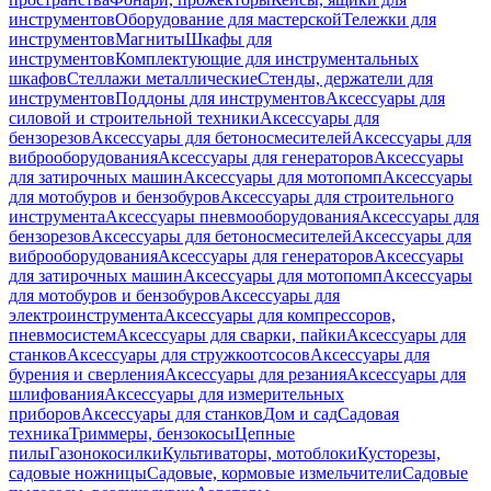
инструментов
Оборудование для мастерской
Тележки для
инструментов
Магниты
Шкафы для
инструментов
Комплектующие для инструментальных
шкафов
Стеллажи металлические
Стенды, держатели для
инструментов
Поддоны для инструментов
Аксессуары для
силовой и строительной техники
Аксессуары для
бензорезов
Аксессуары для бетоносмесителей
Аксессуары для
виброоборудования
Аксессуары для генераторов
Аксессуары
для затирочных машин
Аксессуары для мотопомп
Аксессуары
для мотобуров и бензобуров
Аксессуары для строительного
инструмента
Аксессуары пневмооборудования
Аксессуары для
бензорезов
Аксессуары для бетоносмесителей
Аксессуары для
виброоборудования
Аксессуары для генераторов
Аксессуары
для затирочных машин
Аксессуары для мотопомп
Аксессуары
для мотобуров и бензобуров
Аксессуары для
электроинструмента
Аксессуары для компрессоров,
пневмосистем
Аксессуары для сварки, пайки
Аксессуары для
станков
Аксессуары для стружкоотсосов
Аксессуары для
бурения и сверления
Аксессуары для резания
Аксессуары для
шлифования
Аксессуары для измерительных
приборов
Аксессуары для станков
Дом и сад
Садовая
техника
Триммеры, бензокосы
Цепные
пилы
Газонокосилки
Культиваторы, мотоблоки
Кусторезы,
садовые ножницы
Садовые, кормовые измельчители
Садовые