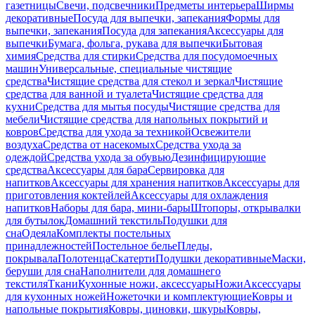
газетницы
Свечи, подсвечники
Предметы интерьера
Ширмы
декоративные
Посуда для выпечки, запекания
Формы для
выпечки, запекания
Посуда для запекания
Аксессуары для
выпечки
Бумага, фольга, рукава для выпечки
Бытовая
химия
Средства для стирки
Средства для посудомоечных
машин
Универсальные, специальные чистящие
средства
Чистящие средства для стекол и зеркал
Чистящие
средства для ванной и туалета
Чистящие средства для
кухни
Средства для мытья посуды
Чистящие средства для
мебели
Чистящие средства для напольных покрытий и
ковров
Средства для ухода за техникой
Освежители
воздуха
Средства от насекомых
Средства ухода за
одеждой
Средства ухода за обувью
Дезинфицирующие
средства
Аксессуары для бара
Сервировка для
напитков
Аксессуары для хранения напитков
Аксессуары для
приготовления коктейлей
Аксессуары для охлаждения
напитков
Наборы для бара, мини-бары
Штопоры, открывалки
для бутылок
Домашний текстиль
Подушки для
сна
Одеяла
Комплекты постельных
принадлежностей
Постельное белье
Пледы,
покрывала
Полотенца
Скатерти
Подушки декоративные
Маски,
беруши для сна
Наполнители для домашнего
текстиля
Ткани
Кухонные ножи, аксессуары
Ножи
Аксессуары
для кухонных ножей
Ножеточки и комплектующие
Ковры и
напольные покрытия
Ковры, циновки, шкуры
Ковры,