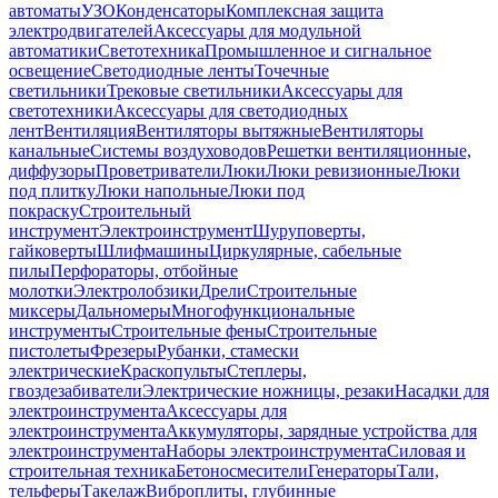
автоматы
УЗО
Конденсаторы
Комплексная защита
электродвигателей
Аксессуары для модульной
автоматики
Светотехника
Промышленное и сигнальное
освещение
Светодиодные ленты
Точечные
светильники
Трековые светильники
Аксессуары для
светотехники
Аксессуары для светодиодных
лент
Вентиляция
Вентиляторы вытяжные
Вентиляторы
канальные
Системы воздуховодов
Решетки вентиляционные,
диффузоры
Проветриватели
Люки
Люки ревизионные
Люки
под плитку
Люки напольные
Люки под
покраску
Строительный
инструмент
Электроинструмент
Шуруповерты,
гайковерты
Шлифмашины
Циркулярные, сабельные
пилы
Перфораторы, отбойные
молотки
Электролобзики
Дрели
Строительные
миксеры
Дальномеры
Многофункциональные
инструменты
Строительные фены
Строительные
пистолеты
Фрезеры
Рубанки, стамески
электрические
Краскопульты
Степлеры,
гвоздезабиватели
Электрические ножницы, резаки
Насадки для
электроинструмента
Аксессуары для
электроинструмента
Аккумуляторы, зарядные устройства для
электроинструмента
Наборы электроинструмента
Силовая и
строительная техника
Бетоносмесители
Генераторы
Тали,
тельферы
Такелаж
Виброплиты, глубинные