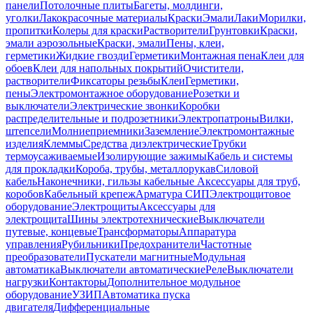
панели
Потолочные плиты
Багеты, молдинги,
уголки
Лакокрасочные материалы
Краски
Эмали
Лаки
Морилки,
пропитки
Колеры для краски
Растворители
Грунтовки
Краски,
эмали аэрозольные
Краски, эмали
Пены, клеи,
герметики
Жидкие гвозди
Герметики
Монтажная пена
Клеи для
обоев
Клеи для напольных покрытий
Очистители,
растворители
Фиксаторы резьбы
Клеи
Герметики,
пены
Электромонтажное оборудование
Розетки и
выключатели
Электрические звонки
Коробки
распределительные и подрозетники
Электропатроны
Вилки,
штепсели
Молниеприемники
Заземление
Электромонтажные
изделия
Клеммы
Средства диэлектрические
Трубки
термоусаживаемые
Изолирующие зажимы
Кабель и системы
для прокладки
Короба, трубы, металлорукав
Силовой
кабель
Наконечники, гильзы кабельные
Аксессуары для труб,
коробов
Кабельный крепеж
Арматура СИП
Электрощитовое
оборудование
Электрощиты
Аксессуары для
электрощита
Шины электротехнические
Выключатели
путевые, концевые
Трансформаторы
Аппаратура
управления
Рубильники
Предохранители
Частотные
преобразователи
Пускатели магнитные
Модульная
автоматика
Выключатели автоматические
Реле
Выключатели
нагрузки
Контакторы
Дополнительное модульное
оборудование
УЗИП
Автоматика пуска
двигателя
Дифференциальные