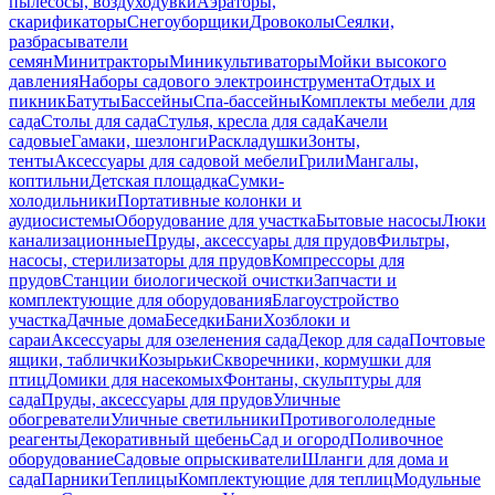
пылесосы, воздуходувки
Аэраторы,
скарификаторы
Снегоуборщики
Дровоколы
Сеялки,
разбрасыватели
семян
Минитракторы
Миникультиваторы
Мойки высокого
давления
Наборы садового электроинструмента
Отдых и
пикник
Батуты
Бассейны
Спа-бассейны
Комплекты мебели для
сада
Столы для сада
Стулья, кресла для сада
Качели
садовые
Гамаки, шезлонги
Раскладушки
Зонты,
тенты
Аксессуары для садовой мебели
Грили
Мангалы,
коптильни
Детская площадка
Сумки-
холодильники
Портативные колонки и
аудиосистемы
Оборудование для участка
Бытовые насосы
Люки
канализационные
Пруды, аксессуары для прудов
Фильтры,
насосы, стерилизаторы для прудов
Компрессоры для
прудов
Станции биологической очистки
Запчасти и
комплектующие для оборудования
Благоустройство
участка
Дачные дома
Беседки
Бани
Хозблоки и
сараи
Аксессуары для озеленения сада
Декор для сада
Почтовые
ящики, таблички
Козырьки
Скворечники, кормушки для
птиц
Домики для насекомых
Фонтаны, скульптуры для
сада
Пруды, аксессуары для прудов
Уличные
обогреватели
Уличные светильники
Противогололедные
реагенты
Декоративный щебень
Сад и огород
Поливочное
оборудование
Садовые опрыскиватели
Шланги для дома и
сада
Парники
Теплицы
Комплектующие для теплиц
Модульные