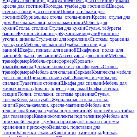
модули
Столешницы для кухни
Мебель для гостиной
Диваны,
кресла для гостиной
Комоды, тумбы для гостиной
Шкафы,
стенки, горки для гостиной
Полки, стеллажи для
гостиной
Журнальные столы, столы-книги
Кресла, стулья для
дома
Кресла-качалки, кресла-маятники
Мебель для
кухни
Столы, столики
Стулья для кухни
Стулья, табуреты
барные
Кухонный гарнитур
Кухонные модули
Кухонные
уголки, диваны
Стульчики для кормления
Системы хранения
для кухни
Мебель для ванной
Тумбы, консоли для
ванной
Шкафы, пеналы для ванной
Шкафчики, полки для
ванной
Зеркала для ванной
Аксессуары для ванной
Мебель-
трансформер
Мебель-трансформер
Кровати-
трансформеры
Детские кроватки-трансформеры
Столы-
трансформеры
Мебель для спальни
Зеркала
Комплекты мебели
для спальни
Прикроватные тумбы
Комоды и тумбы для
спальни
Туалетные столики
Шкафы для спальни
Мебель для
жилых комнат
Диваны, кресла для дома
Шкафы, стенки,
секции
Полки, стеллажи, системы хранения
Стулья,
кресла
Комоды и тумбы
Журнальные столы, столы-
книги
Кресла-качалки, кресла-маятники
Мебель для
телевизора
Комоды, тумбы под телевизор
Кронштейны, стойки
для телевизора
Каминокомплекты под телевизор
Мебель для
прихожей
Секции, тумбы в прихожую
Полки и системы
хранения в прихожую
Вешалки, подставки для
зонтов
Банкетки, скамьи
Ключницы, газетницы
Детская