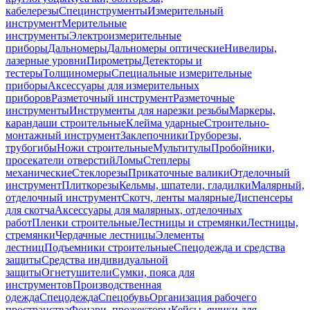
кабелерезы
Специнструменты
Измерительный
инструмент
Мерительные
инструменты
Электроизмерительные
приборы
Дальномеры
Дальномеры оптические
Нивелиры,
лазерные уровни
Пирометры
Детекторы и
тестеры
Толщиномеры
Специальные измерительные
приборы
Аксессуары для измерительных
приборов
Разметочный инструмент
Разметочные
инструменты
Инструменты для нарезки резьбы
Маркеры,
карандаши строительные
Клейма ударные
Строительно-
монтажный инструмент
Заклепочники
Труборезы,
трубогибы
Ножи строительные
Мультитулы
Пробойники,
просекатели отверстий
Ломы
Степлеры
механические
Стеклорезы
Прикаточные валики
Отделочный
инструмент
Плиткорезы
Кельмы, шпатели, гладилки
Малярный,
отделочный инструмент
Скотч, ленты малярные
Диспенсеры
для скотча
Аксессуары для малярных, отделочных
работ
Пленки строительные
Лестницы и стремянки
Лестницы,
стремянки
Чердачные лестницы
Элементы
лестниц
Подъемники строительные
Спецодежда и средства
защиты
Средства индивидуальной
защиты
Огнетушители
Сумки, пояса для
инструментов
Производственная
одежда
Спецодежда
Спецобувь
Организация рабочего
пространства
Фонари, прожекторы
Кейсы, ящики для