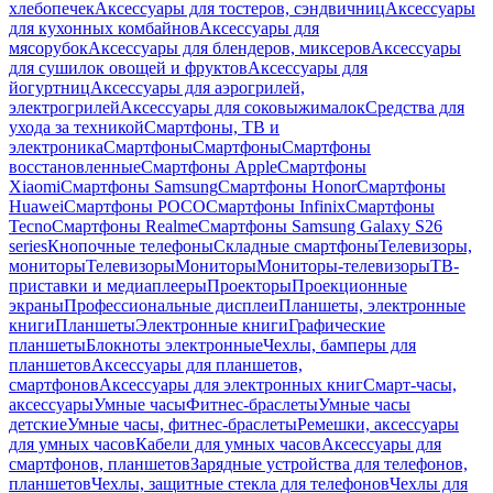
хлебопечек
Аксессуары для тостеров, сэндвичниц
Аксессуары
для кухонных комбайнов
Аксессуары для
мясорубок
Аксессуары для блендеров, миксеров
Аксессуары
для сушилок овощей и фруктов
Аксессуары для
йогуртниц
Аксессуары для аэрогрилей,
электрогрилей
Аксессуары для соковыжималок
Средства для
ухода за техникой
Смартфоны, ТВ и
электроника
Смартфоны
Смартфоны
Смартфоны
восстановленные
Смартфоны Apple
Смартфоны
Xiaomi
Смартфоны Samsung
Смартфоны Honor
Смартфоны
Huawei
Смартфоны POCO
Смартфоны Infinix
Смартфоны
Tecno
Смартфоны Realme
Смартфоны Samsung Galaxy S26
series
Кнопочные телефоны
Складные смартфоны
Телевизоры,
мониторы
Телевизоры
Мониторы
Мониторы-телевизоры
ТВ-
приставки и медиаплееры
Проекторы
Проекционные
экраны
Профессиональные дисплеи
Планшеты, электронные
книги
Планшеты
Электронные книги
Графические
планшеты
Блокноты электронные
Чехлы, бамперы для
планшетов
Аксессуары для планшетов,
смартфонов
Аксессуары для электронных книг
Смарт-часы,
аксессуары
Умные часы
Фитнес-браслеты
Умные часы
детские
Умные часы, фитнес-браслеты
Ремешки, аксессуары
для умных часов
Кабели для умных часов
Аксессуары для
смартфонов, планшетов
Зарядные устройства для телефонов,
планшетов
Чехлы, защитные стекла для телефонов
Чехлы для