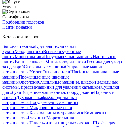
Услуги
Сертификаты
Подборщик подарков
Найти подарки
Категории товаров
Бытовая техника
Крупная техника для
кухни
Холодильники
Вытяжки
Кухонные
плиты
Морозильники
Посудомоечные машины
Настольные
плиты
Винные шкафы
Мини-холодильники
Техника для ухода
за одеждой
Стиральные машины
Стиральные машины
встраиваемые
Утюги
Отпариватели
Швейные, вышивальные
машины
Промышленные швейные
машины
Оверлоки
Сушильные машины, шкафы
Гладильные
системы, прессы
Машинки для удаления катышков
Сушилки
для обуви
Встраиваемая техника, оборудование
Варочные
панели
Духовые шкафы
Холодильники
встраиваемые
Посудомоечные машины
встраиваемые
Микроволновые печи
встраиваемые
Кофемашины встраиваемые
Комплекты
встраиваемой техники
Морозильники
встраиваемые
Измельчители пищевых отходов
Шкафы для