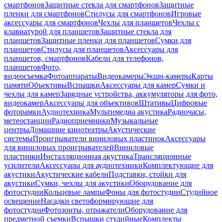
смартфонов
Защитные стекла для смартфонов
Защитные
пленки для смартфонов
Стилусы для смартфонов
Игровые
аксессуары для смартфонов
Чехлы для планшетов
Чехлы с
клавиатурой для планшетов
Защитные стекла для
планшетов
Защитные пленки для планшетов
Сумки для
планшетов
Стилусы для планшетов
Аксессуары для
планшетов, смартфонов
Кабели для телефонов,
планшетов
Фото,
видеосъемка
Фотоаппараты
Видеокамеры
Экшн-камеры
Карты
памяти
Объективы
Вспышки
Аксессуары для камер
Сумки и
чехлы для камер
Зарядные устройства, аккумуляторы для фото,
видеокамер
Аксессуары для объективов
Штативы
Цифровые
фоторамки
Аудиотехника
Мультимедиа акустика
Радиочасы,
метеостанции
Радиоприемники
Музыкальные
центры
Домашние кинотеатры
Акустические
системы
Проигрыватели виниловых пластинок
Аксессуары
для виниловых проигрывателей
Виниловые
пластинки
Инсталляционная акустика
Трансляционные
усилители
Аксессуары для аудиотехники
Комплектующие для
акустики
Акустические кабели
Подставки, стойки для
акустики
Сумки, чехлы для акустики
Оборудование для
фотостудии
Кольцевые лампы
Фоны для фотостудии
Студийное
освещение
Насадки светоформирующие для
фотостудии
Фотозонты, отражатели
Оборудование для
предметной съемки
Вспышки студийные
Комплекты