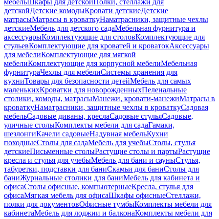
мебель
Шкафы для детской
Полки, стеллажи для
детской
Детские комоды
Кровати детские
Детские
матрасы
Матрасы в кроватку
Наматрасники, защитные чехлы
детские
Мебель для детского сада
Мебельная фурнитура и
аксессуары
Комплектующие для столов
Комплектующие для
стульев
Комплектующие для кроватей и кроваток
Аксессуары
для мебели
Комплектующие для мягкой
мебели
Комплектующие для корпусной мебели
Мебельная
фурнитура
Чехлы для мебели
Системы хранения для
кухни
Товары для безопасности детей
Мебель для самых
маленьких
Кроватки для новорожденных
Пеленальные
столики, комоды, матрасы
Манежи, кровати-манежи
Матрасы в
кроватку
Наматрасники, защитные чехлы в кроватку
Садовая
мебель
Садовые диваны, кресла
Садовые стулья
Садовые,
уличные столы
Комплекты мебели для сада
Гамаки,
шезлонги
Качели садовые
Надувная мебель
Кухни
походные
Столы для сада
Мебель для учебы
Столы, стулья
детские
Письменные столы
Растущие столы и парты
Растущие
кресла и стулья для учебы
Мебель для бани и сауны
Стулья,
табуретки, подставки для бани
Скамьи для бани
Столы для
бани
Журнальные столики для бани
Мебель для кабинета и
офиса
Столы офисные, компьютерные
Кресла, стулья для
офиса
Мягкая мебель для офиса
Шкафы офисные
Стеллажи,
полки для документов
Офисные тумбы
Комплекты мебели для
кабинета
Мебель для лоджии и балкона
Комплекты мебели для