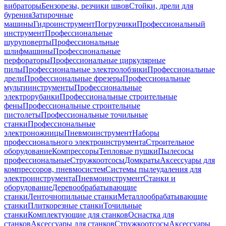
вибраторы
Бензорезы, резчики швов
Стойки, дрели для
бурения
Затирочные
машины
Гидроинструмент
Погрузчики
Профессиональный
инструмент
Профессиональные
шуруповерты
Профессиональные
шлифмашины
Профессиональные
перфораторы
Профессиональные циркулярные
пилы
Профессиональные электролобзики
Профессиональные
дрели
Профессиональные фрезеры
Профессиональные
мультиинструменты
Профессиональные
электрорубанки
Профессиональные строительные
фены
Профессиональные строительные
пистолеты
Профессиональные точильные
станки
Профессиональные
электроножницы
Пневмоинструмент
Наборы
профессионального электроинструмента
Строительное
оборудование
Компрессоры
Тепловые пушки
Пылесосы
профессиональные
Стружкоотсосы
Домкраты
Аксессуары для
компрессоров, пневмосистем
Системы пылеудаления для
электроинструмента
Пневмоинструмент
Станки и
оборудование
Деревообрабатывающие
станки
Ленточнопильные станки
Металлообрабатывающие
станки
Плиткорезные станки
Точильные
станки
Комплектующие для станков
Оснастка для
станков
Аксессуары для станков
Стружкоотсосы
Аксессуары