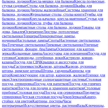
балкона, лоджии
Кресла-мешки для балкона
Кресла подвесные,
стулья садовые
Столы для балкона, лоджии
Шкафы для
балкона, лоджии
Дверцы жалюзийные
Системы хранения для
балкона, лоджии
Журнальные столы, столы-книги
Тумбы для
балкона, лоджии
Кресла-качалки, кресла-маятники
Стулья для
балкона, лоджии
Кресла, пуфы для балкона,
лоджии
Компактные столы для балкона, лоджии
Товары для
дома, бакалея
Освещение
Люстры, потолочные
светильники
Торшеры
Прикроватные лампы,
ночники
Настольные лампы
Споты
Настенные светильники,
бра
Точечные светильники
Трековые светильники
Уличные
светильники, фонари, бра
Лампы
Освещение для картин,
зеркал
Кольцевые лампы
Аксессуары для освещения
Посуда для
готовки
Сковороды, сотейники, воки
Кастрюли, ковши,
казаны
Посуда для СВЧ
Крышки и аксессуары для
посуды
Гастроемкости
Жалюзи, шторы
Жалюзи, рулонные
шторы, римские шторы
Шторы, гардины
Карнизы для
штор
Комплектующие для штор, карнизов, жалюзи
Пленки для
окон
Электроприводные солнцезащитные системы
Столовая
посуда, сервировка
Посуда для напитков
Посуда для горячих
напитков
Посуда для подачи и хранения напитков
Столовые
приборы
Столовая посуда
Посуда для сервировки
Предметы
сервировки
Детская столовая посуда
Декор
Зеркала
Кашпо,
стойки для цветов
Картины, постеры
Часы
интерьерные
Искусственные цветы, растения
Вазы
Ключницы,