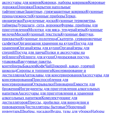
аксессуары для ковров
Коврики, наборы ковриков
Ковровые
дорожки
Циновки
Покрытия напольные
тафтинговые
Защитные, грязезащитные коврики
Кухонные
принадлежности
Кухонные приборы
Терки,
овощерезки
Разделочные доски
Кухонные термометры,
таймеры
Дуршлаги, сита, воронки
Формы, приборы для
приготовления
Молотки для мяса, тендерайзеры
Кухонные
мелочи
Миски
Кухонный текстиль
Кухонные фартуки,
прихватки
Кухонные полотенца
Скатерти, сервировочные
салфетки
Организация хранения на кухне
Посуда для
хранения
Органайзеры для кухни
Органайзеры для
специй
Посуда для ланча
Полки и аксессуары на
рейлинги
Рейлинги для кухни
Одноразовая посуда,
упаковка
Вакуумные пакеты,
контейнеры
Бакалея
Кофе
Чай
Цикорий, какао, горячий
шоколад
Сиропы и топпинги
Консервирование и
дистилляция
Автоклавы для консервирования
Аксессуары для
консервирования
Приспособления для
консервирования
Открывалки
Пивоварни
Емкости для
брожения
Ингредиенты для приготовления алкогольных
напитков
Аксессуары для приготовления и хранения
алкогольных напитков
Комплектующие для
дистилляторов
Прессы, дробилки для виноделия и
пивоварения
Дистилляторы бытовые
Уборочный
инвентарь
Швабры, насадки
Ведра, тазы для уборки
Наборы