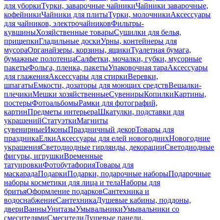
для уборки
Турки, заварочные чайники
Чайники заварочные,
кофейники
Чайники для плиты
Турки, молочники
Аксессуары
для чайников, электрочайников
Фильтры-
кувшины
Хозяйственные товары
Сушилки для белья,
прищепки
Гладильные доски
Урны, контейнеры для
мусора
Органайзеры, корзины, ящики
Туалетная бумага,
бумажные полотенца
Салфетки, мочалки, губки, мусорные
пакеты
Фольга, пленка, пакеты
Упаковочная тара
Аксессуары
для глажения
Аксессуары для стирки
Веревки,
шпагаты
Емкости, дозаторы для моющих средств
Вешалки-
плечики
Мешки хозяйственные
Сувениры
Копилки
Картины,
постеры
Фотоальбомы
Рамки для фотографий,
картин
Предметы интерьера
Шкатулки, подставки для
украшений
Статуэтки
Магниты
сувенирные
Иконы
Праздничный декор
Товары для
праздника
Елки
Аксессуары для елей новогодних
Новогодние
украшения
Светодиодные гирлянды, декорации
Светодиодные
фигуры, игрушки
Временные
татуировки
Фотобутафория
Товары для
маскарада
Подарки
Подарки, подарочные наборы
Подарочные
наборы косметики для лица и тела
Наборы для
бритья
Оформление подарков
Сантехника и
водоснабжение
Сантехника
Душевые кабины, поддоны,
двери
Ванны
Унитазы
Умывальники
Умывальники со
смесителями
Смесители
Душевые панели,