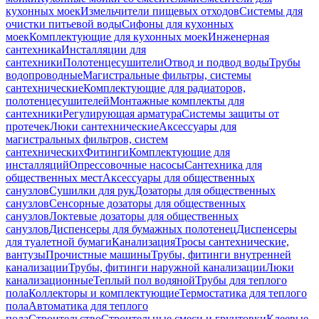
кухонных моек
Измельчители пищевых отходов
Системы для
очистки питьевой воды
Сифоны для кухонных
моек
Комплектующие для кухонных моек
Инженерная
сантехника
Инсталляции для
сантехники
Полотенцесушители
Отвод и подвод воды
Трубы
водопроводные
Магистральные фильтры, системы
сантехнические
Комплектующие для радиаторов,
полотенцесушителей
Монтажные комплекты для
сантехники
Регулирующая арматура
Системы защиты от
протечек
Люки сантехнические
Аксессуары для
магистральных фильтров, систем
сантехнических
Фитинги
Комплектующие для
инсталляций
Опрессовочные насосы
Сантехника для
общественных мест
Аксессуары для общественных
санузлов
Сушилки для рук
Дозаторы для общественных
санузлов
Сенсорные дозаторы для общественных
санузлов
Локтевые дозаторы для общественных
санузлов
Диспенсеры для бумажных полотенец
Диспенсеры
для туалетной бумаги
Канализация
Тросы сантехнические,
вантузы
Прочистные машины
Трубы, фитинги внутренней
канализации
Трубы, фитинги наружной канализации
Люки
канализационные
Теплый пол водяной
Трубы для теплого
пола
Коллекторы и комплектующие
Термостатика для теплого
пола
Автоматика для теплого
пола
Строительство
Строительные смеси и грунтовки
Клеевые