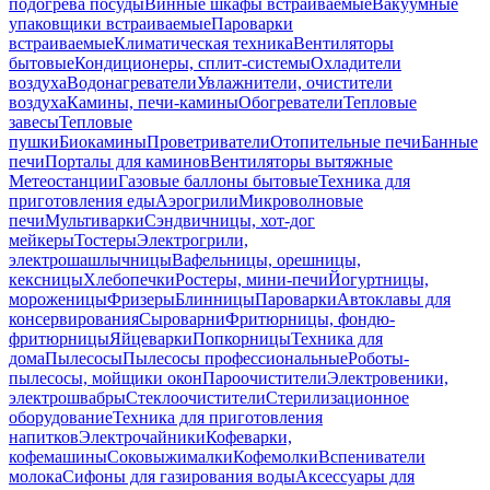
подогрева посуды
Винные шкафы встраиваемые
Вакуумные
упаковщики встраиваемые
Пароварки
встраиваемые
Климатическая техника
Вентиляторы
бытовые
Кондиционеры, сплит-системы
Охладители
воздуха
Водонагреватели
Увлажнители, очистители
воздуха
Камины, печи-камины
Обогреватели
Тепловые
завесы
Тепловые
пушки
Биокамины
Проветриватели
Отопительные печи
Банные
печи
Порталы для каминов
Вентиляторы вытяжные
Метеостанции
Газовые баллоны бытовые
Техника для
приготовления еды
Аэрогрили
Микроволновые
печи
Мультиварки
Сэндвичницы, хот-дог
мейкеры
Тостеры
Электрогрили,
электрошашлычницы
Вафельницы, орешницы,
кексницы
Хлебопечки
Ростеры, мини-печи
Йогуртницы,
мороженицы
Фризеры
Блинницы
Пароварки
Автоклавы для
консервирования
Сыроварни
Фритюрницы, фондю-
фритюрницы
Яйцеварки
Попкорницы
Техника для
дома
Пылесосы
Пылесосы профессиональные
Роботы-
пылесосы, мойщики окон
Пароочистители
Электровеники,
электрошвабры
Стеклоочистители
Стерилизационное
оборудование
Техника для приготовления
напитков
Электрочайники
Кофеварки,
кофемашины
Соковыжималки
Кофемолки
Вспениватели
молока
Сифоны для газирования воды
Аксессуары для