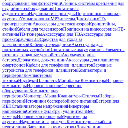
оборудования для фотостудии
Стойки, системы крепления для
студийного оборудования
Портативная
аудиотехника
Наушники и гарнитуры
Портативные колонки,
акустика
Умные колонки
MP3-плееры
Диктофоны
CD-
проигрыватели
Аксессуары для телевизоров
Кронштейны,
стойки
Кабели для телевизоров
Подписки на видеосервисы
ТВ-
антенны
ТВ-тюнеры
Аксессуары для ТВ
Аксессуары для
проектора
Очки 3D
Средства для ухода за
электроникой
Кабели, переходники
Аксессуары для
портативных устройств
Портативные аккумуляторы
Элементы
питания, зарядные устройства
Аккумуляторные
батареи
Держатели, док-станции
Аксессуары для планшетов,
смартфонов
Кабели для телефонов, планшетов
Зарядные
устройства для телефонов, планшетов
Компьютеры и
периферия
Компьютерная
техника
Ноутбуки
Планшеты
Моноблоки
Компьютеры
Игровые
компьютеры
Игровые консоли
Серверное
оборудование
Компьютерная
периферия
Мониторы
Мыши
Клавиатуры
Стилусы
Наборы
периферии
Источники бесперебойного питания
Батареи для
ИБП
Стабилизаторы напряжения
Инверторы
напряжения
Сетевые фильтры, удлинители
Веб-
камеры
Игровые контроллеры
Мультимедиа
акустика
Наушники и гарнитуры
Компьютерные кабели,
переходники
Зарядные, аккумуляторы
Док-станции,