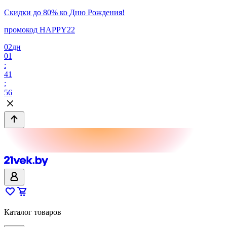
Скидки до 80% ко Дню Рождения!
промокод HAPPY22
02
дн
01
:
41
:
56
Каталог товаров