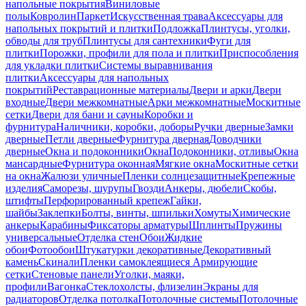
напольные покрытия
Виниловые
полы
Ковролин
Паркет
Искусственная трава
Аксессуары для
напольных покрытий и плитки
Подложка
Плинтусы, уголки,
обводы для труб
Плинтусы для сантехники
Фуги для
плитки
Порожки, профили для пола и плитки
Приспособления
для укладки плитки
Системы выравнивания
плитки
Аксессуары для напольных
покрытий
Реставрационные материалы
Двери и арки
Двери
входные
Двери межкомнатные
Арки межкомнатные
Москитные
сетки
Двери для бани и сауны
Коробки и
фурнитура
Наличники, коробки, доборы
Ручки дверные
Замки
дверные
Петли дверные
Фурнитура дверная
Доводчики
дверные
Окна и подоконники
Окна
Подоконники, отливы
Окна
мансардные
Фурнитура оконная
Мягкие окна
Москитные сетки
на окна
Жалюзи уличные
Пленки солнцезащитные
Крепежные
изделия
Саморезы, шурупы
Гвозди
Анкеры, дюбели
Скобы,
штифты
Перфорированный крепеж
Гайки,
шайбы
Заклепки
Болты, винты, шпильки
Хомуты
Химические
анкеры
Карабины
Фиксаторы арматуры
Шплинты
Пружины
универсальные
Отделка стен
Обои
Жидкие
обои
Фотообои
Штукатурки декоративные
Декоративный
камень
Скинали
Пленки самоклеящиеся
Армирующие
сетки
Стеновые панели
Уголки, маяки,
профили
Вагонка
Стеклохолсты, флизелин
Экраны для
радиаторов
Отделка потолка
Потолочные системы
Потолочные