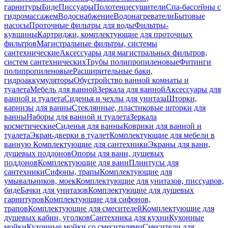
гарнитуры
Биде
Писсуары
Полотенцесушители
Спа-бассейны с
гидромассажем
Водоснабжение
Водонагреватели
Бытовые
насосы
Проточные фильтры для воды
Фильтры-
кувшины
Картриджи, комплектующие для проточных
фильтров
Магистральные фильтры, системы
сантехнические
Аксессуары для магистральных фильтров,
систем сантехнических
Трубы полипропиленовые
Фитинги
полипропиленовые
Расширительные баки,
гидроаккумуляторы
Обустройство ванной комнаты и
туалета
Мебель для ванной
Зеркала для ванной
Аксессуары для
ванной и туалета
Сиденья и чехлы для унитаза
Шторки,
карнизы для ванны
Стеклянные, пластиковые шторки для
ванны
Наборы для ванной и туалета
Зеркала
косметические
Сиденья для ванны
Коврики для ванной и
туалета
Экран-дверки в туалет
Комплектующие для мебели в
ванную
Комплектующие для сантехники
Экраны для ванн,
душевых поддонов
Опоры для ванн, душевых
поддонов
Комплектующие для ванн
Плинтусы для
сантехники
Сифоны, трапы
Комплектующие для
умывальников, моек
Комплектующие для унитазов, писсуаров,
биде
Бачки для унитазов
Комплектующие для душевых
гарнитуров
Комплектующие для сифонов,
трапов
Комплектующие для смесителей
Комплектующие для
душевых кабин, уголков
Сантехника для кухни
Кухонные
мойки
Кухонные мойки со смесителями
Смесители для