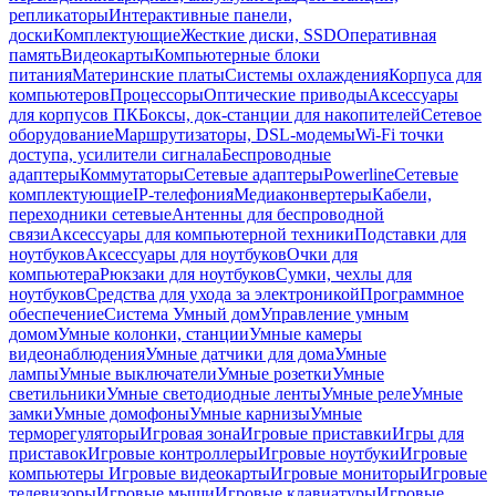
репликаторы
Интерактивные панели,
доски
Комплектующие
Жесткие диски, SSD
Оперативная
память
Видеокарты
Компьютерные блоки
питания
Материнские платы
Системы охлаждения
Корпуса для
компьютеров
Процессоры
Оптические приводы
Аксессуары
для корпусов ПК
Боксы, док-станции для накопителей
Сетевое
оборудование
Маршрутизаторы, DSL-модемы
Wi-Fi точки
доступа, усилители сигнала
Беспроводные
адаптеры
Коммутаторы
Сетевые адаптеры
Powerline
Сетевые
комплектующие
IP-телефония
Медиаконвертеры
Кабели,
переходники сетевые
Антенны для беспроводной
связи
Аксессуары для компьютерной техники
Подставки для
ноутбуков
Аксессуары для ноутбуков
Очки для
компьютера
Рюкзаки для ноутбуков
Сумки, чехлы для
ноутбуков
Средства для ухода за электроникой
Программное
обеспечение
Система Умный дом
Управление умным
домом
Умные колонки, станции
Умные камеры
видеонаблюдения
Умные датчики для дома
Умные
лампы
Умные выключатели
Умные розетки
Умные
светильники
Умные светодиодные ленты
Умные реле
Умные
замки
Умные домофоны
Умные карнизы
Умные
терморегуляторы
Игровая зона
Игровые приставки
Игры для
приставок
Игровые контроллеры
Игровые ноутбуки
Игровые
компьютеры
Игровые видеокарты
Игровые мониторы
Игровые
телевизоры
Игровые мыши
Игровые клавиатуры
Игровые