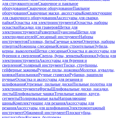
для стружкоотсосов
Сварочное и паяльное
оборудование
Сварочное оборудование
Паяльное
оборудование
Сварочные маски, аксессуары
Комплектующие
для сварочного оборудования
Аксессуары для сварки,
пайки
Оснастка для электроинструмента
Оснастка, наборы
оснастки
Насадки для граверов
Щетки для
электроинструмента
Развертки
Пуансоны
Щетки для
электродвигателей
Слесарный инструмент
Наборы
инструментов
Головки, биты
Гаечные ключи
Отвертки, наборы
отверток
Ножницы слесарные
Клещи строительные
Зубила,
керны, выколотки
Щетки слесарные
Оснастка и аксессуары для
бурения и сверления
Сверла, буры, зенкеры
Коронки
Зубила для
электроинструмента
Аксессуары для бурения и
сверления
Столярный инструмент
Тиски, струбцины,
гейферные зажимы
Ручные пилы, ножовки
Молотки, кувалды,
киянки
Напильники
Ручные стамески
Рубанки, рашпили
ручные
Оснастка и аксессуары для резания и
шлифования
Отрезные, пильные диски
Пильные полотна для
электроинструмента
Фрезы
Шлифовальные диски, насадки,
листы
Шлифовальные чашки
Точильные камни, круги,
сегменты
Полировальные валы
Направляющие
шины
Комплектующие для резания
Аксессуары для
резания
Аксессуары для шлифования
Электромонтажный
инструмент
Обжимной инструмент
Плоскогубцы,
круглогубцы
Кусачки, болторезы,