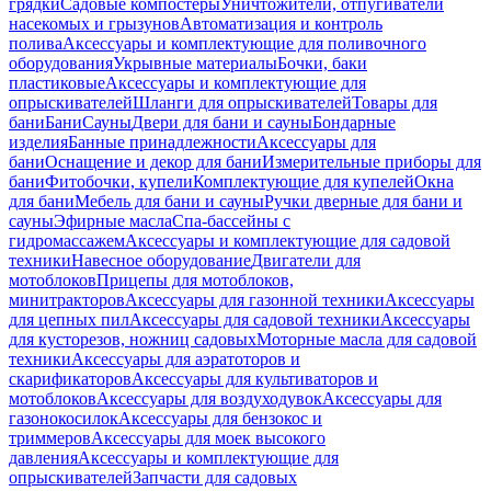
грядки
Садовые компостеры
Уничтожители, отпугиватели
насекомых и грызунов
Автоматизация и контроль
полива
Аксессуары и комплектующие для поливочного
оборудования
Укрывные материалы
Бочки, баки
пластиковые
Аксессуары и комплектующие для
опрыскивателей
Шланги для опрыскивателей
Товары для
бани
Бани
Сауны
Двери для бани и сауны
Бондарные
изделия
Банные принадлежности
Аксессуары для
бани
Оснащение и декор для бани
Измерительные приборы для
бани
Фитобочки, купели
Комплектующие для купелей
Окна
для бани
Мебель для бани и сауны
Ручки дверные для бани и
сауны
Эфирные масла
Спа-бассейны с
гидромассажем
Аксессуары и комплектующие для садовой
техники
Навесное оборудование
Двигатели для
мотоблоков
Прицепы для мотоблоков,
минитракторов
Аксессуары для газонной техники
Аксессуары
для цепных пил
Аксессуары для садовой техники
Аксессуары
для кусторезов, ножниц садовых
Моторные масла для садовой
техники
Аксессуары для аэратоторов и
скарификаторов
Аксессуары для культиваторов и
мотоблоков
Аксессуары для воздуходувок
Аксессуары для
газонокосилок
Аксессуары для бензокос и
триммеров
Аксессуары для моек высокого
давления
Аксессуары и комплектующие для
опрыскивателей
Запчасти для садовых