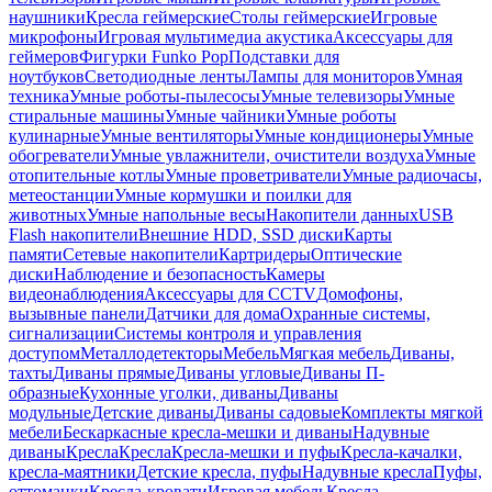
наушники
Кресла геймерские
Столы геймерские
Игровые
микрофоны
Игровая мультимедиа акустика
Аксессуары для
геймеров
Фигурки Funko Pop
Подставки для
ноутбуков
Светодиодные ленты
Лампы для мониторов
Умная
техника
Умные роботы-пылесосы
Умные телевизоры
Умные
стиральные машины
Умные чайники
Умные роботы
кулинарные
Умные вентиляторы
Умные кондиционеры
Умные
обогреватели
Умные увлажнители, очистители воздуха
Умные
отопительные котлы
Умные проветриватели
Умные радиочасы,
метеостанции
Умные кормушки и поилки для
животных
Умные напольные весы
Накопители данных
USB
Flash накопители
Внешние HDD, SSD диски
Карты
памяти
Сетевые накопители
Картридеры
Оптические
диски
Наблюдение и безопасность
Камеры
видеонаблюдения
Аксессуары для CCTV
Домофоны,
вызывные панели
Датчики для дома
Охранные системы,
сигнализации
Системы контроля и управления
доступом
Металлодетекторы
Мебель
Мягкая мебель
Диваны,
тахты
Диваны прямые
Диваны угловые
Диваны П-
образные
Кухонные уголки, диваны
Диваны
модульные
Детские диваны
Диваны садовые
Комплекты мягкой
мебели
Бескаркасные кресла-мешки и диваны
Надувные
диваны
Кресла
Кресла
Кресла-мешки и пуфы
Кресла-качалки,
кресла-маятники
Детские кресла, пуфы
Надувные кресла
Пуфы,
оттоманки
Кресла-кровати
Игровая мебель
Кресла