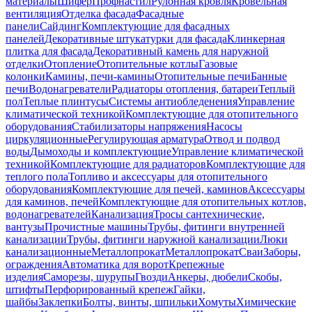
материалы
Шифер
Профнастил
Рулонная кровля
Кровельная
вентиляция
Отделка фасада
Фасадные
панели
Сайдинг
Комплектующие для фасадных
панелей
Декоративные штукатурки для фасада
Клинкерная
плитка для фасада
Декоративный камень для наружной
отделки
Отопление
Отопительные котлы
Газовые
колонки
Камины, печи-камины
Отопительные печи
Банные
печи
Водонагреватели
Радиаторы отопления, батареи
Теплый
пол
Теплые плинтусы
Системы антиобледенения
Управление
климатической техникой
Комплектующие для отопительного
оборудования
Стабилизаторы напряжения
Насосы
циркуляционные
Регулирующая арматура
Отвод и подвод
воды
Дымоходы и комплектующие
Управление климатической
техникой
Комплектующие для радиаторов
Комплектующие для
теплого пола
Топливо и аксессуары для отопительного
оборудования
Комплектующие для печей, каминов
Аксессуары
для каминов, печей
Комплектующие для отопительных котлов,
водонагревателей
Канализация
Тросы сантехнические,
вантузы
Прочистные машины
Трубы, фитинги внутренней
канализации
Трубы, фитинги наружной канализации
Люки
канализационные
Металлопрокат
Металлопрокат
Сваи
Заборы,
ограждения
Автоматика для ворот
Крепежные
изделия
Саморезы, шурупы
Гвозди
Анкеры, дюбели
Скобы,
штифты
Перфорированный крепеж
Гайки,
шайбы
Заклепки
Болты, винты, шпильки
Хомуты
Химические