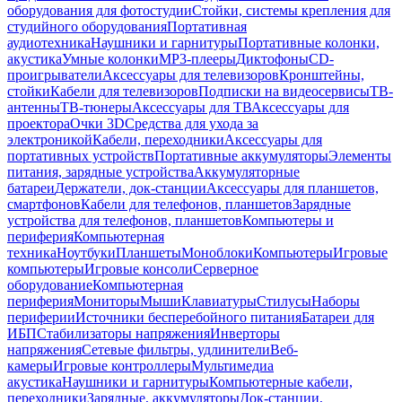
оборудования для фотостудии
Стойки, системы крепления для
студийного оборудования
Портативная
аудиотехника
Наушники и гарнитуры
Портативные колонки,
акустика
Умные колонки
MP3-плееры
Диктофоны
CD-
проигрыватели
Аксессуары для телевизоров
Кронштейны,
стойки
Кабели для телевизоров
Подписки на видеосервисы
ТВ-
антенны
ТВ-тюнеры
Аксессуары для ТВ
Аксессуары для
проектора
Очки 3D
Средства для ухода за
электроникой
Кабели, переходники
Аксессуары для
портативных устройств
Портативные аккумуляторы
Элементы
питания, зарядные устройства
Аккумуляторные
батареи
Держатели, док-станции
Аксессуары для планшетов,
смартфонов
Кабели для телефонов, планшетов
Зарядные
устройства для телефонов, планшетов
Компьютеры и
периферия
Компьютерная
техника
Ноутбуки
Планшеты
Моноблоки
Компьютеры
Игровые
компьютеры
Игровые консоли
Серверное
оборудование
Компьютерная
периферия
Мониторы
Мыши
Клавиатуры
Стилусы
Наборы
периферии
Источники бесперебойного питания
Батареи для
ИБП
Стабилизаторы напряжения
Инверторы
напряжения
Сетевые фильтры, удлинители
Веб-
камеры
Игровые контроллеры
Мультимедиа
акустика
Наушники и гарнитуры
Компьютерные кабели,
переходники
Зарядные, аккумуляторы
Док-станции,