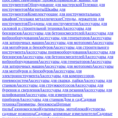
инструментов
Оборудование для мастерской
Тележки для
инструментов
Магниты
Шкафы для
инструментов
Комплектующие для инструментальных
шкафов
Стеллажи металлические
Стенды, держатели для
инструментов
Поддоны для инструментов
Аксессуары для
силовой и строительной техники
Аксессуары для
бензорезов
Аксессуары для бетоносмесителей
Аксессуары для
виброоборудования
Аксессуары для генераторов
Аксессуары
для затирочных машин
Аксессуары для мотопомп
Аксессуары
для мотобуров и бензобуров
Аксессуары для строительного
инструмента
Аксессуары пневмооборудования
Аксессуары для
бензорезов
Аксессуары для бетоносмесителей
Аксессуары для
виброоборудования
Аксессуары для генераторов
Аксессуары
для затирочных машин
Аксессуары для мотопомп
Аксессуары
для мотобуров и бензобуров
Аксессуары для
электроинструмента
Аксессуары для компрессоров,
пневмосистем
Аксессуары для сварки, пайки
Аксессуары для
станков
Аксессуары для стружкоотсосов
Аксессуары для
бурения и сверления
Аксессуары для резания
Аксессуары для
шлифования
Аксессуары для измерительных
приборов
Аксессуары для станков
Дом и сад
Садовая
техника
Триммеры, бензокосы
Цепные
пилы
Газонокосилки
Культиваторы, мотоблоки
Кусторезы,
садовые ножницы
Садовые, кормовые измельчители
Садовые