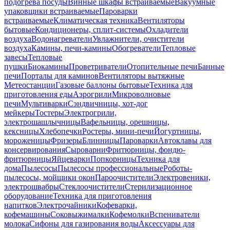
подогрева посуды
Винные шкафы встраиваемые
Вакуумные
упаковщики встраиваемые
Пароварки
встраиваемые
Климатическая техника
Вентиляторы
бытовые
Кондиционеры, сплит-системы
Охладители
воздуха
Водонагреватели
Увлажнители, очистители
воздуха
Камины, печи-камины
Обогреватели
Тепловые
завесы
Тепловые
пушки
Биокамины
Проветриватели
Отопительные печи
Банные
печи
Порталы для каминов
Вентиляторы вытяжные
Метеостанции
Газовые баллоны бытовые
Техника для
приготовления еды
Аэрогрили
Микроволновые
печи
Мультиварки
Сэндвичницы, хот-дог
мейкеры
Тостеры
Электрогрили,
электрошашлычницы
Вафельницы, орешницы,
кексницы
Хлебопечки
Ростеры, мини-печи
Йогуртницы,
мороженицы
Фризеры
Блинницы
Пароварки
Автоклавы для
консервирования
Сыроварни
Фритюрницы, фондю-
фритюрницы
Яйцеварки
Попкорницы
Техника для
дома
Пылесосы
Пылесосы профессиональные
Роботы-
пылесосы, мойщики окон
Пароочистители
Электровеники,
электрошвабры
Стеклоочистители
Стерилизационное
оборудование
Техника для приготовления
напитков
Электрочайники
Кофеварки,
кофемашины
Соковыжималки
Кофемолки
Вспениватели
молока
Сифоны для газирования воды
Аксессуары для