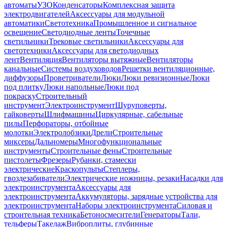
автоматы
УЗО
Конденсаторы
Комплексная защита
электродвигателей
Аксессуары для модульной
автоматики
Светотехника
Промышленное и сигнальное
освещение
Светодиодные ленты
Точечные
светильники
Трековые светильники
Аксессуары для
светотехники
Аксессуары для светодиодных
лент
Вентиляция
Вентиляторы вытяжные
Вентиляторы
канальные
Системы воздуховодов
Решетки вентиляционные,
диффузоры
Проветриватели
Люки
Люки ревизионные
Люки
под плитку
Люки напольные
Люки под
покраску
Строительный
инструмент
Электроинструмент
Шуруповерты,
гайковерты
Шлифмашины
Циркулярные, сабельные
пилы
Перфораторы, отбойные
молотки
Электролобзики
Дрели
Строительные
миксеры
Дальномеры
Многофункциональные
инструменты
Строительные фены
Строительные
пистолеты
Фрезеры
Рубанки, стамески
электрические
Краскопульты
Степлеры,
гвоздезабиватели
Электрические ножницы, резаки
Насадки для
электроинструмента
Аксессуары для
электроинструмента
Аккумуляторы, зарядные устройства для
электроинструмента
Наборы электроинструмента
Силовая и
строительная техника
Бетоносмесители
Генераторы
Тали,
тельферы
Такелаж
Виброплиты, глубинные