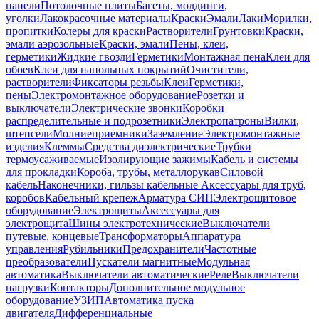
панели
Потолочные плиты
Багеты, молдинги,
уголки
Лакокрасочные материалы
Краски
Эмали
Лаки
Морилки,
пропитки
Колеры для краски
Растворители
Грунтовки
Краски,
эмали аэрозольные
Краски, эмали
Пены, клеи,
герметики
Жидкие гвозди
Герметики
Монтажная пена
Клеи для
обоев
Клеи для напольных покрытий
Очистители,
растворители
Фиксаторы резьбы
Клеи
Герметики,
пены
Электромонтажное оборудование
Розетки и
выключатели
Электрические звонки
Коробки
распределительные и подрозетники
Электропатроны
Вилки,
штепсели
Молниеприемники
Заземление
Электромонтажные
изделия
Клеммы
Средства диэлектрические
Трубки
термоусаживаемые
Изолирующие зажимы
Кабель и системы
для прокладки
Короба, трубы, металлорукав
Силовой
кабель
Наконечники, гильзы кабельные
Аксессуары для труб,
коробов
Кабельный крепеж
Арматура СИП
Электрощитовое
оборудование
Электрощиты
Аксессуары для
электрощита
Шины электротехнические
Выключатели
путевые, концевые
Трансформаторы
Аппаратура
управления
Рубильники
Предохранители
Частотные
преобразователи
Пускатели магнитные
Модульная
автоматика
Выключатели автоматические
Реле
Выключатели
нагрузки
Контакторы
Дополнительное модульное
оборудование
УЗИП
Автоматика пуска
двигателя
Дифференциальные