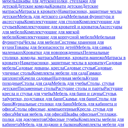
мебель
Шкафы для детской
Полки, стеллажи для
детской
Детские комоды
Кровати детские
Детские
матрасы
Матрасы в кроватку
Наматрасники, защитные чехлы
детские
Мебель для детского сада
Мебельная фурнитура и
аксессуары
Комплектующие для столов
Комплектующие для
стульев
Комплектующие для кроватей и кроваток
Аксессуары
для мебели
Комплектующие для мягкой
мебели
Комплектующие для корпусной мебели
Мебельная
фурнитура
Чехлы для мебели
Системы хранения для
кухни
Товары для безопасности детей
Мебель для самых
маленьких
Кроватки для новорожденных
Пеленальные
столики, комоды, матрасы
Манежи, кровати-манежи
Матрасы в
кроватку
Наматрасники, защитные чехлы в кроватку
Садовая
мебель
Садовые диваны, кресла
Садовые стулья
Садовые,
уличные столы
Комплекты мебели для сада
Гамаки,
шезлонги
Качели садовые
Надувная мебель
Кухни
походные
Столы для сада
Мебель для учебы
Столы, стулья
детские
Письменные столы
Растущие столы и парты
Растущие
кресла и стулья для учебы
Мебель для бани и сауны
Стулья,
табуретки, подставки для бани
Скамьи для бани
Столы для
бани
Журнальные столики для бани
Мебель для кабинета и
офиса
Столы офисные, компьютерные
Кресла, стулья для
офиса
Мягкая мебель для офиса
Шкафы офисные
Стеллажи,
полки для документов
Офисные тумбы
Комплекты мебели для
кабинета
Мебель для лоджии и балкона
Комплекты мебели для