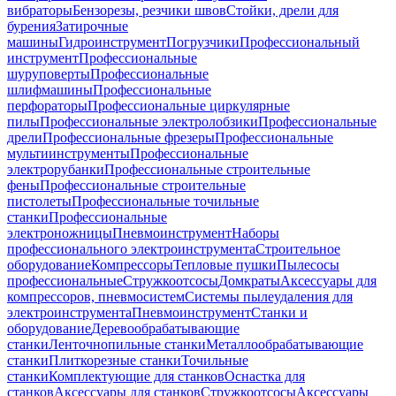
вибраторы
Бензорезы, резчики швов
Стойки, дрели для
бурения
Затирочные
машины
Гидроинструмент
Погрузчики
Профессиональный
инструмент
Профессиональные
шуруповерты
Профессиональные
шлифмашины
Профессиональные
перфораторы
Профессиональные циркулярные
пилы
Профессиональные электролобзики
Профессиональные
дрели
Профессиональные фрезеры
Профессиональные
мультиинструменты
Профессиональные
электрорубанки
Профессиональные строительные
фены
Профессиональные строительные
пистолеты
Профессиональные точильные
станки
Профессиональные
электроножницы
Пневмоинструмент
Наборы
профессионального электроинструмента
Строительное
оборудование
Компрессоры
Тепловые пушки
Пылесосы
профессиональные
Стружкоотсосы
Домкраты
Аксессуары для
компрессоров, пневмосистем
Системы пылеудаления для
электроинструмента
Пневмоинструмент
Станки и
оборудование
Деревообрабатывающие
станки
Ленточнопильные станки
Металлообрабатывающие
станки
Плиткорезные станки
Точильные
станки
Комплектующие для станков
Оснастка для
станков
Аксессуары для станков
Стружкоотсосы
Аксессуары