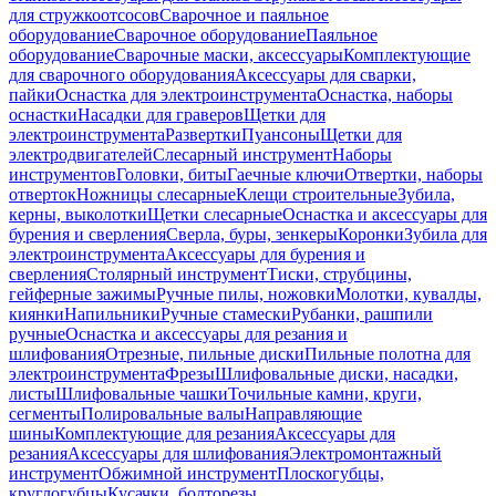
для стружкоотсосов
Сварочное и паяльное
оборудование
Сварочное оборудование
Паяльное
оборудование
Сварочные маски, аксессуары
Комплектующие
для сварочного оборудования
Аксессуары для сварки,
пайки
Оснастка для электроинструмента
Оснастка, наборы
оснастки
Насадки для граверов
Щетки для
электроинструмента
Развертки
Пуансоны
Щетки для
электродвигателей
Слесарный инструмент
Наборы
инструментов
Головки, биты
Гаечные ключи
Отвертки, наборы
отверток
Ножницы слесарные
Клещи строительные
Зубила,
керны, выколотки
Щетки слесарные
Оснастка и аксессуары для
бурения и сверления
Сверла, буры, зенкеры
Коронки
Зубила для
электроинструмента
Аксессуары для бурения и
сверления
Столярный инструмент
Тиски, струбцины,
гейферные зажимы
Ручные пилы, ножовки
Молотки, кувалды,
киянки
Напильники
Ручные стамески
Рубанки, рашпили
ручные
Оснастка и аксессуары для резания и
шлифования
Отрезные, пильные диски
Пильные полотна для
электроинструмента
Фрезы
Шлифовальные диски, насадки,
листы
Шлифовальные чашки
Точильные камни, круги,
сегменты
Полировальные валы
Направляющие
шины
Комплектующие для резания
Аксессуары для
резания
Аксессуары для шлифования
Электромонтажный
инструмент
Обжимной инструмент
Плоскогубцы,
круглогубцы
Кусачки, болторезы,