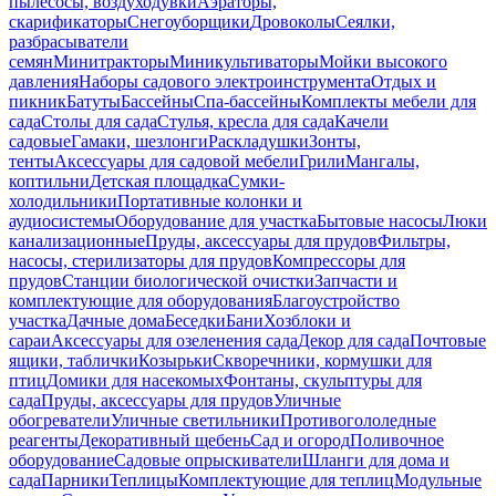
пылесосы, воздуходувки
Аэраторы,
скарификаторы
Снегоуборщики
Дровоколы
Сеялки,
разбрасыватели
семян
Минитракторы
Миникультиваторы
Мойки высокого
давления
Наборы садового электроинструмента
Отдых и
пикник
Батуты
Бассейны
Спа-бассейны
Комплекты мебели для
сада
Столы для сада
Стулья, кресла для сада
Качели
садовые
Гамаки, шезлонги
Раскладушки
Зонты,
тенты
Аксессуары для садовой мебели
Грили
Мангалы,
коптильни
Детская площадка
Сумки-
холодильники
Портативные колонки и
аудиосистемы
Оборудование для участка
Бытовые насосы
Люки
канализационные
Пруды, аксессуары для прудов
Фильтры,
насосы, стерилизаторы для прудов
Компрессоры для
прудов
Станции биологической очистки
Запчасти и
комплектующие для оборудования
Благоустройство
участка
Дачные дома
Беседки
Бани
Хозблоки и
сараи
Аксессуары для озеленения сада
Декор для сада
Почтовые
ящики, таблички
Козырьки
Скворечники, кормушки для
птиц
Домики для насекомых
Фонтаны, скульптуры для
сада
Пруды, аксессуары для прудов
Уличные
обогреватели
Уличные светильники
Противогололедные
реагенты
Декоративный щебень
Сад и огород
Поливочное
оборудование
Садовые опрыскиватели
Шланги для дома и
сада
Парники
Теплицы
Комплектующие для теплиц
Модульные