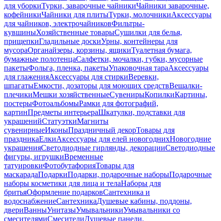
для уборки
Турки, заварочные чайники
Чайники заварочные,
кофейники
Чайники для плиты
Турки, молочники
Аксессуары
для чайников, электрочайников
Фильтры-
кувшины
Хозяйственные товары
Сушилки для белья,
прищепки
Гладильные доски
Урны, контейнеры для
мусора
Органайзеры, корзины, ящики
Туалетная бумага,
бумажные полотенца
Салфетки, мочалки, губки, мусорные
пакеты
Фольга, пленка, пакеты
Упаковочная тара
Аксессуары
для глажения
Аксессуары для стирки
Веревки,
шпагаты
Емкости, дозаторы для моющих средств
Вешалки-
плечики
Мешки хозяйственные
Сувениры
Копилки
Картины,
постеры
Фотоальбомы
Рамки для фотографий,
картин
Предметы интерьера
Шкатулки, подставки для
украшений
Статуэтки
Магниты
сувенирные
Иконы
Праздничный декор
Товары для
праздника
Елки
Аксессуары для елей новогодних
Новогодние
украшения
Светодиодные гирлянды, декорации
Светодиодные
фигуры, игрушки
Временные
татуировки
Фотобутафория
Товары для
маскарада
Подарки
Подарки, подарочные наборы
Подарочные
наборы косметики для лица и тела
Наборы для
бритья
Оформление подарков
Сантехника и
водоснабжение
Сантехника
Душевые кабины, поддоны,
двери
Ванны
Унитазы
Умывальники
Умывальники со
смесителями
Смесители
Душевые панели,