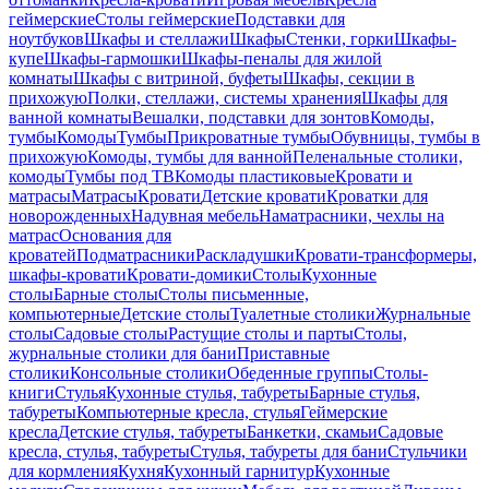
геймерские
Столы геймерские
Подставки для
ноутбуков
Шкафы и стеллажи
Шкафы
Стенки, горки
Шкафы-
купе
Шкафы-гармошки
Шкафы-пеналы для жилой
комнаты
Шкафы с витриной, буфеты
Шкафы, секции в
прихожую
Полки, стеллажи, системы хранения
Шкафы для
ванной комнаты
Вешалки, подставки для зонтов
Комоды,
тумбы
Комоды
Тумбы
Прикроватные тумбы
Обувницы, тумбы в
прихожую
Комоды, тумбы для ванной
Пеленальные столики,
комоды
Тумбы под ТВ
Комоды пластиковые
Кровати и
матрасы
Матрасы
Кровати
Детские кровати
Кроватки для
новорожденных
Надувная мебель
Наматрасники, чехлы на
матрас
Основания для
кроватей
Подматрасники
Раскладушки
Кровати-трансформеры,
шкафы-кровати
Кровати-домики
Столы
Кухонные
столы
Барные столы
Столы письменные,
компьютерные
Детские столы
Туалетные столики
Журнальные
столы
Садовые столы
Растущие столы и парты
Столы,
журнальные столики для бани
Приставные
столики
Консольные столики
Обеденные группы
Столы-
книги
Стулья
Кухонные стулья, табуреты
Барные стулья,
табуреты
Компьютерные кресла, стулья
Геймерские
кресла
Детские стулья, табуреты
Банкетки, скамьи
Садовые
кресла, стулья, табуреты
Стулья, табуреты для бани
Стульчики
для кормления
Кухня
Кухонный гарнитур
Кухонные