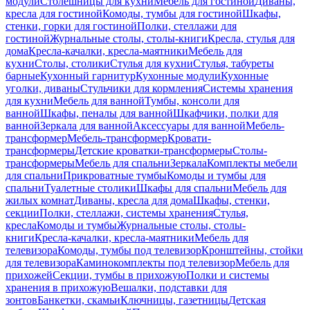
модули
Столешницы для кухни
Мебель для гостиной
Диваны,
кресла для гостиной
Комоды, тумбы для гостиной
Шкафы,
стенки, горки для гостиной
Полки, стеллажи для
гостиной
Журнальные столы, столы-книги
Кресла, стулья для
дома
Кресла-качалки, кресла-маятники
Мебель для
кухни
Столы, столики
Стулья для кухни
Стулья, табуреты
барные
Кухонный гарнитур
Кухонные модули
Кухонные
уголки, диваны
Стульчики для кормления
Системы хранения
для кухни
Мебель для ванной
Тумбы, консоли для
ванной
Шкафы, пеналы для ванной
Шкафчики, полки для
ванной
Зеркала для ванной
Аксессуары для ванной
Мебель-
трансформер
Мебель-трансформер
Кровати-
трансформеры
Детские кроватки-трансформеры
Столы-
трансформеры
Мебель для спальни
Зеркала
Комплекты мебели
для спальни
Прикроватные тумбы
Комоды и тумбы для
спальни
Туалетные столики
Шкафы для спальни
Мебель для
жилых комнат
Диваны, кресла для дома
Шкафы, стенки,
секции
Полки, стеллажи, системы хранения
Стулья,
кресла
Комоды и тумбы
Журнальные столы, столы-
книги
Кресла-качалки, кресла-маятники
Мебель для
телевизора
Комоды, тумбы под телевизор
Кронштейны, стойки
для телевизора
Каминокомплекты под телевизор
Мебель для
прихожей
Секции, тумбы в прихожую
Полки и системы
хранения в прихожую
Вешалки, подставки для
зонтов
Банкетки, скамьи
Ключницы, газетницы
Детская