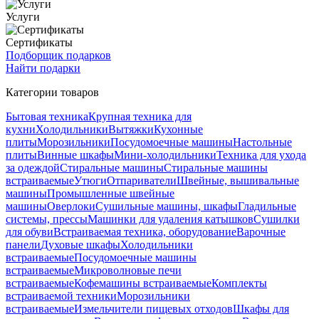
Услуги
Сертификаты
Подборщик подарков
Найти подарки
Категории товаров
Бытовая техника
Крупная техника для
кухни
Холодильники
Вытяжки
Кухонные
плиты
Морозильники
Посудомоечные машины
Настольные
плиты
Винные шкафы
Мини-холодильники
Техника для ухода
за одеждой
Стиральные машины
Стиральные машины
встраиваемые
Утюги
Отпариватели
Швейные, вышивальные
машины
Промышленные швейные
машины
Оверлоки
Сушильные машины, шкафы
Гладильные
системы, прессы
Машинки для удаления катышков
Сушилки
для обуви
Встраиваемая техника, оборудование
Варочные
панели
Духовые шкафы
Холодильники
встраиваемые
Посудомоечные машины
встраиваемые
Микроволновые печи
встраиваемые
Кофемашины встраиваемые
Комплекты
встраиваемой техники
Морозильники
встраиваемые
Измельчители пищевых отходов
Шкафы для