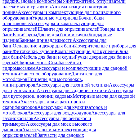
грядки
Садовые компостеры
Уничтожители, отпугиватели
насекомых и грызунов
Автоматизация и контроль
полива
Аксессуары и комплектующие для поливочного
оборудования
Укрывные материалы
Бочки, баки
пластиковые
Аксессуары и комплектующие для
опрыскивателей
Шланги для опрыскивателей
Товары для
бани
Бани
Сауны
Двери для бани и сауны
Бондарные
изделия
Банные принадлежности
Аксессуары для
бани
Оснащение и декор для бани
Измерительные приборы для
бани
Фитобочки, купели
Комплектующие для купелей
Окна
для бани
Мебель для бани и сауны
Ручки дверные для бани и
сауны
Эфирные масла
Спа-бассейны с
гидромассажем
Аксессуары и комплектующие для садовой
техники
Навесное оборудование
Двигатели для
мотоблоков
Прицепы для мотоблоков,
минитракторов
Аксессуары для газонной техники
Аксессуары
для цепных пил
Аксессуары для садовой техники
Аксессуары
для кусторезов, ножниц садовых
Моторные масла для садовой
техники
Аксессуары для аэратоторов и
скарификаторов
Аксессуары для культиваторов и
мотоблоков
Аксессуары для воздуходувок
Аксессуары для
газонокосилок
Аксессуары для бензокос и
триммеров
Аксессуары для моек высокого
давления
Аксессуары и комплектующие для
опрыскивателей
Запчасти для садовых