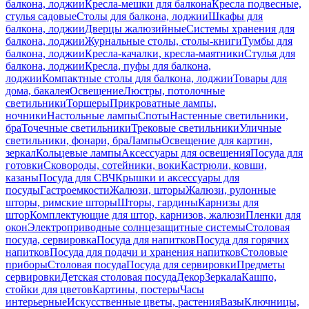
балкона, лоджии
Кресла-мешки для балкона
Кресла подвесные,
стулья садовые
Столы для балкона, лоджии
Шкафы для
балкона, лоджии
Дверцы жалюзийные
Системы хранения для
балкона, лоджии
Журнальные столы, столы-книги
Тумбы для
балкона, лоджии
Кресла-качалки, кресла-маятники
Стулья для
балкона, лоджии
Кресла, пуфы для балкона,
лоджии
Компактные столы для балкона, лоджии
Товары для
дома, бакалея
Освещение
Люстры, потолочные
светильники
Торшеры
Прикроватные лампы,
ночники
Настольные лампы
Споты
Настенные светильники,
бра
Точечные светильники
Трековые светильники
Уличные
светильники, фонари, бра
Лампы
Освещение для картин,
зеркал
Кольцевые лампы
Аксессуары для освещения
Посуда для
готовки
Сковороды, сотейники, воки
Кастрюли, ковши,
казаны
Посуда для СВЧ
Крышки и аксессуары для
посуды
Гастроемкости
Жалюзи, шторы
Жалюзи, рулонные
шторы, римские шторы
Шторы, гардины
Карнизы для
штор
Комплектующие для штор, карнизов, жалюзи
Пленки для
окон
Электроприводные солнцезащитные системы
Столовая
посуда, сервировка
Посуда для напитков
Посуда для горячих
напитков
Посуда для подачи и хранения напитков
Столовые
приборы
Столовая посуда
Посуда для сервировки
Предметы
сервировки
Детская столовая посуда
Декор
Зеркала
Кашпо,
стойки для цветов
Картины, постеры
Часы
интерьерные
Искусственные цветы, растения
Вазы
Ключницы,