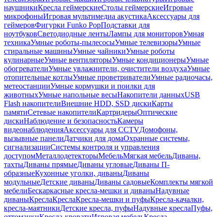
наушники
Кресла геймерские
Столы геймерские
Игровые
микрофоны
Игровая мультимедиа акустика
Аксессуары для
геймеров
Фигурки Funko Pop
Подставки для
ноутбуков
Светодиодные ленты
Лампы для мониторов
Умная
техника
Умные роботы-пылесосы
Умные телевизоры
Умные
стиральные машины
Умные чайники
Умные роботы
кулинарные
Умные вентиляторы
Умные кондиционеры
Умные
обогреватели
Умные увлажнители, очистители воздуха
Умные
отопительные котлы
Умные проветриватели
Умные радиочасы,
метеостанции
Умные кормушки и поилки для
животных
Умные напольные весы
Накопители данных
USB
Flash накопители
Внешние HDD, SSD диски
Карты
памяти
Сетевые накопители
Картридеры
Оптические
диски
Наблюдение и безопасность
Камеры
видеонаблюдения
Аксессуары для CCTV
Домофоны,
вызывные панели
Датчики для дома
Охранные системы,
сигнализации
Системы контроля и управления
доступом
Металлодетекторы
Мебель
Мягкая мебель
Диваны,
тахты
Диваны прямые
Диваны угловые
Диваны П-
образные
Кухонные уголки, диваны
Диваны
модульные
Детские диваны
Диваны садовые
Комплекты мягкой
мебели
Бескаркасные кресла-мешки и диваны
Надувные
диваны
Кресла
Кресла
Кресла-мешки и пуфы
Кресла-качалки,
кресла-маятники
Детские кресла, пуфы
Надувные кресла
Пуфы,
оттоманки
Кресла-кровати
Игровая мебель
Кресла