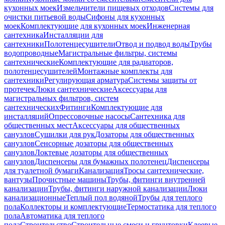
кухонных моек
Измельчители пищевых отходов
Системы для
очистки питьевой воды
Сифоны для кухонных
моек
Комплектующие для кухонных моек
Инженерная
сантехника
Инсталляции для
сантехники
Полотенцесушители
Отвод и подвод воды
Трубы
водопроводные
Магистральные фильтры, системы
сантехнические
Комплектующие для радиаторов,
полотенцесушителей
Монтажные комплекты для
сантехники
Регулирующая арматура
Системы защиты от
протечек
Люки сантехнические
Аксессуары для
магистральных фильтров, систем
сантехнических
Фитинги
Комплектующие для
инсталляций
Опрессовочные насосы
Сантехника для
общественных мест
Аксессуары для общественных
санузлов
Сушилки для рук
Дозаторы для общественных
санузлов
Сенсорные дозаторы для общественных
санузлов
Локтевые дозаторы для общественных
санузлов
Диспенсеры для бумажных полотенец
Диспенсеры
для туалетной бумаги
Канализация
Тросы сантехнические,
вантузы
Прочистные машины
Трубы, фитинги внутренней
канализации
Трубы, фитинги наружной канализации
Люки
канализационные
Теплый пол водяной
Трубы для теплого
пола
Коллекторы и комплектующие
Термостатика для теплого
пола
Автоматика для теплого
пола
Строительство
Строительные смеси и грунтовки
Клеевые