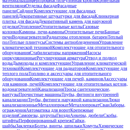
материалы
Шифер
Профнастил
Рулонная кровля
Кровельная
вентиляция
Отделка фасада
Фасадные
панели
Сайдинг
Комплектующие для фасадных
панелей
Декоративные штукатурки для фасада
Клинкерная
плитка для фасада
Декоративный камень для наружной
отделки
Отопление
Отопительные котлы
Газовые
колонки
Камины, печи-камины
Отопительные печи
Банные
печи
Водонагреватели
Радиаторы отопления, батареи
Теплый
пол
Теплые плинтусы
Системы антиобледенения
Управление
климатической техникой
Комплектующие для отопительного
оборудования
Стабилизаторы напряжения
Насосы
циркуляционные
Регулирующая арматура
Отвод и подвод
воды
Дымоходы и комплектующие
Управление климатической
техникой
Комплектующие для радиаторов
Комплектующие для
теплого пола
Топливо и аксессуары для отопительного
оборудования
Комплектующие для печей, каминов
Аксессуары
для каминов, печей
Комплектующие для отопительных котлов,
водонагревателей
Канализация
Тросы сантехнические,
вантузы
Прочистные машины
Трубы, фитинги внутренней
канализации
Трубы, фитинги наружной канализации
Люки
канализационные
Металлопрокат
Металлопрокат
Сваи
Заборы,
ограждения
Автоматика для ворот
Крепежные
изделия
Саморезы, шурупы
Гвозди
Анкеры, дюбели
Скобы,
штифты
Перфорированный крепеж
Гайки,
шайбы
Заклепки
Болты, винты, шпильки
Хомуты
Химические