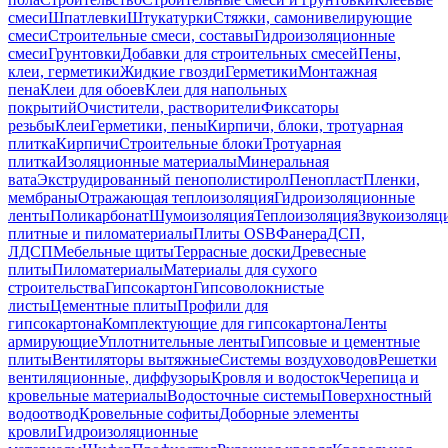
смеси
Шпатлевки
Штукатурки
Стяжки, самонивелирующие
смеси
Строительные смеси, составы
Гидроизоляционные
смеси
Грунтовки
Добавки для строительных смесей
Пены,
клеи, герметики
Жидкие гвозди
Герметики
Монтажная
пена
Клеи для обоев
Клеи для напольных
покрытий
Очистители, растворители
Фиксаторы
резьбы
Клеи
Герметики, пены
Кирпичи, блоки, тротуарная
плитка
Кирпичи
Строительные блоки
Тротуарная
плитка
Изоляционные материалы
Минеральная
вата
Экструдированный пенополистирол
Пенопласт
Пленки,
мембраны
Отражающая теплоизоляция
Гидроизоляционные
ленты
Поликарбонат
Шумоизоляция
Теплоизоляция
Звукоизоляц
плитные и пиломатериалы
Плиты OSB
Фанера
ДСП,
ЛДСП
Мебельные щиты
Террасные доски
Древесные
плиты
Пиломатериалы
Материалы для сухого
строительства
Гипсокартон
Гипсоволокнистые
листы
Цементные плиты
Профили для
гипсокартона
Комплектующие для гипсокартона
Ленты
армирующие
Уплотнительные ленты
Гипсовые и цементные
плиты
Вентиляторы вытяжные
Системы воздуховодов
Решетки
вентиляционные, диффузоры
Кровля и водосток
Черепица и
кровельные материалы
Водосточные системы
Поверхностный
водоотвод
Кровельные софиты
Доборные элементы
кровли
Гидроизоляционные