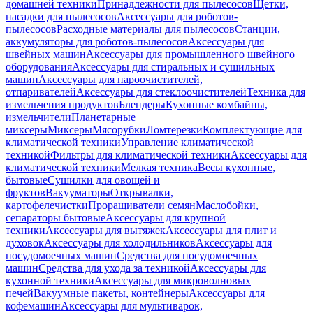
домашней техники
Принадлежности для пылесосов
Щетки,
насадки для пылесосов
Аксессуары для роботов-
пылесосов
Расходные материалы для пылесосов
Станции,
аккумуляторы для роботов-пылесосов
Аксессуары для
швейных машин
Аксессуары для промышленного швейного
оборудования
Аксессуары для стиральных и сушильных
машин
Аксессуары для пароочистителей,
отпаривателей
Аксессуары для стеклоочистителей
Техника для
измельчения продуктов
Блендеры
Кухонные комбайны,
измельчители
Планетарные
миксеры
Миксеры
Мясорубки
Ломтерезки
Комплектующие для
климатической техники
Управление климатической
техникой
Фильтры для климатической техники
Аксессуары для
климатической техники
Мелкая техника
Весы кухонные,
бытовые
Сушилки для овощей и
фруктов
Вакууматоры
Открывалки,
картофелечистки
Проращиватели семян
Маслобойки,
сепараторы бытовые
Аксессуары для крупной
техники
Аксессуары для вытяжек
Аксессуары для плит и
духовок
Аксессуары для холодильников
Аксессуары для
посудомоечных машин
Средства для посудомоечных
машин
Средства для ухода за техникой
Аксессуары для
кухонной техники
Аксессуары для микроволновых
печей
Вакуумные пакеты, контейнеры
Аксессуары для
кофемашин
Аксессуары для мультиварок,