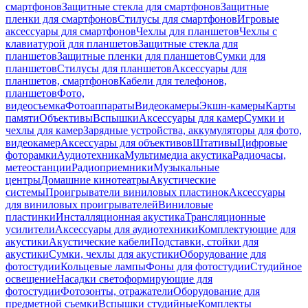
смартфонов
Защитные стекла для смартфонов
Защитные
пленки для смартфонов
Стилусы для смартфонов
Игровые
аксессуары для смартфонов
Чехлы для планшетов
Чехлы с
клавиатурой для планшетов
Защитные стекла для
планшетов
Защитные пленки для планшетов
Сумки для
планшетов
Стилусы для планшетов
Аксессуары для
планшетов, смартфонов
Кабели для телефонов,
планшетов
Фото,
видеосъемка
Фотоаппараты
Видеокамеры
Экшн-камеры
Карты
памяти
Объективы
Вспышки
Аксессуары для камер
Сумки и
чехлы для камер
Зарядные устройства, аккумуляторы для фото,
видеокамер
Аксессуары для объективов
Штативы
Цифровые
фоторамки
Аудиотехника
Мультимедиа акустика
Радиочасы,
метеостанции
Радиоприемники
Музыкальные
центры
Домашние кинотеатры
Акустические
системы
Проигрыватели виниловых пластинок
Аксессуары
для виниловых проигрывателей
Виниловые
пластинки
Инсталляционная акустика
Трансляционные
усилители
Аксессуары для аудиотехники
Комплектующие для
акустики
Акустические кабели
Подставки, стойки для
акустики
Сумки, чехлы для акустики
Оборудование для
фотостудии
Кольцевые лампы
Фоны для фотостудии
Студийное
освещение
Насадки светоформирующие для
фотостудии
Фотозонты, отражатели
Оборудование для
предметной съемки
Вспышки студийные
Комплекты