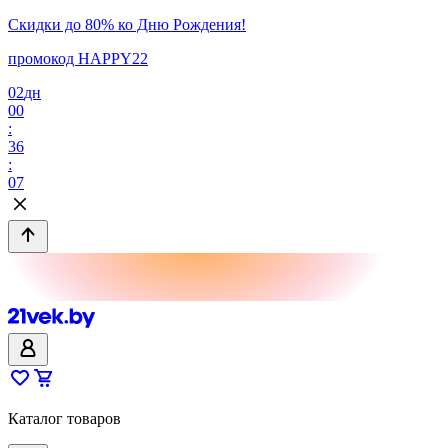
Скидки до 80% ко Дню Рождения!
промокод HAPPY22
02
дн
00
:
36
:
07
Каталог товаров