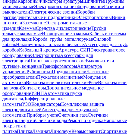
анкеры
Карабины
Фиксаторы арматуры
Шплинты
Пружины
универсальные
Электромонтажное оборудование
Розетки и
выключатели
Электрические звонки
Коробки
распределительные и подрозетники
Электропатроны
Вилки,
штепсели
Заземление
Электромонтажные
изделия
Клеммы
Средства диэлектрические
Трубки
термоусаживаемые
Изолирующие зажимы
Кабель и системы
для прокладки
Короба, трубы, металлорукав
Силовой
кабель
Наконечники, гильзы кабельные
Аксессуары для труб,
коробов
Кабельный крепеж
Арматура СИП
Электрощитовое
оборудование
Электрощиты
Аксессуары для
электрощита
Шины электротехнические
Выключатели
путевые, концевые
Трансформаторы
Аппаратура
управления
Рубильники
Предохранители
Частотные
преобразователи
Пускатели магнитные
Модульная
автоматика
Выключатели автоматические
Реле
Выключатели
нагрузки
Контакторы
Дополнительное модульное
оборудование
УЗИП
Автоматика пуска
двигателя
Дифференциальные
автоматы
УЗО
Конденсаторы
Комплексная защита
электродвигателей
Аксессуары для модульной
автоматики
Приборы учета
Счетчики газа
Счетчики
электроэнергии
Счетчики воды
Ремонт и отделка
Напольные
покрытия и
плитка
Плитка
Ламинат
Линолеум
Керамогранит
Спортивные