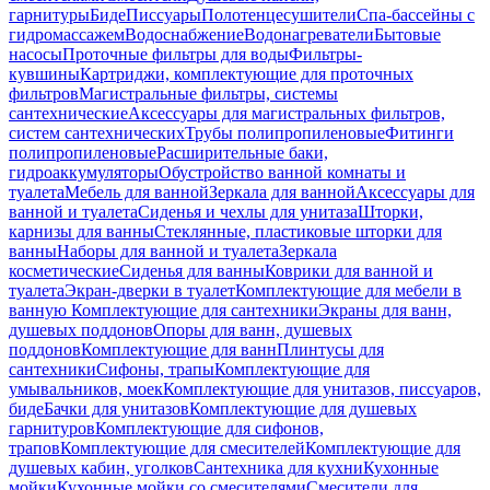
гарнитуры
Биде
Писсуары
Полотенцесушители
Спа-бассейны с
гидромассажем
Водоснабжение
Водонагреватели
Бытовые
насосы
Проточные фильтры для воды
Фильтры-
кувшины
Картриджи, комплектующие для проточных
фильтров
Магистральные фильтры, системы
сантехнические
Аксессуары для магистральных фильтров,
систем сантехнических
Трубы полипропиленовые
Фитинги
полипропиленовые
Расширительные баки,
гидроаккумуляторы
Обустройство ванной комнаты и
туалета
Мебель для ванной
Зеркала для ванной
Аксессуары для
ванной и туалета
Сиденья и чехлы для унитаза
Шторки,
карнизы для ванны
Стеклянные, пластиковые шторки для
ванны
Наборы для ванной и туалета
Зеркала
косметические
Сиденья для ванны
Коврики для ванной и
туалета
Экран-дверки в туалет
Комплектующие для мебели в
ванную
Комплектующие для сантехники
Экраны для ванн,
душевых поддонов
Опоры для ванн, душевых
поддонов
Комплектующие для ванн
Плинтусы для
сантехники
Сифоны, трапы
Комплектующие для
умывальников, моек
Комплектующие для унитазов, писсуаров,
биде
Бачки для унитазов
Комплектующие для душевых
гарнитуров
Комплектующие для сифонов,
трапов
Комплектующие для смесителей
Комплектующие для
душевых кабин, уголков
Сантехника для кухни
Кухонные
мойки
Кухонные мойки со смесителями
Смесители для