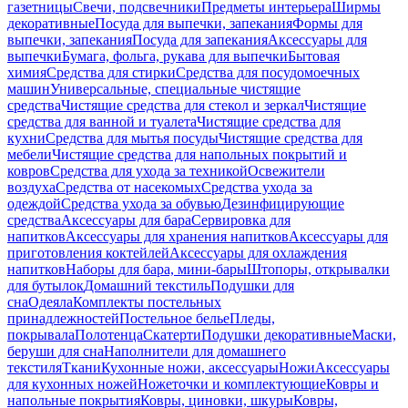
газетницы
Свечи, подсвечники
Предметы интерьера
Ширмы
декоративные
Посуда для выпечки, запекания
Формы для
выпечки, запекания
Посуда для запекания
Аксессуары для
выпечки
Бумага, фольга, рукава для выпечки
Бытовая
химия
Средства для стирки
Средства для посудомоечных
машин
Универсальные, специальные чистящие
средства
Чистящие средства для стекол и зеркал
Чистящие
средства для ванной и туалета
Чистящие средства для
кухни
Средства для мытья посуды
Чистящие средства для
мебели
Чистящие средства для напольных покрытий и
ковров
Средства для ухода за техникой
Освежители
воздуха
Средства от насекомых
Средства ухода за
одеждой
Средства ухода за обувью
Дезинфицирующие
средства
Аксессуары для бара
Сервировка для
напитков
Аксессуары для хранения напитков
Аксессуары для
приготовления коктейлей
Аксессуары для охлаждения
напитков
Наборы для бара, мини-бары
Штопоры, открывалки
для бутылок
Домашний текстиль
Подушки для
сна
Одеяла
Комплекты постельных
принадлежностей
Постельное белье
Пледы,
покрывала
Полотенца
Скатерти
Подушки декоративные
Маски,
беруши для сна
Наполнители для домашнего
текстиля
Ткани
Кухонные ножи, аксессуары
Ножи
Аксессуары
для кухонных ножей
Ножеточки и комплектующие
Ковры и
напольные покрытия
Ковры, циновки, шкуры
Ковры,