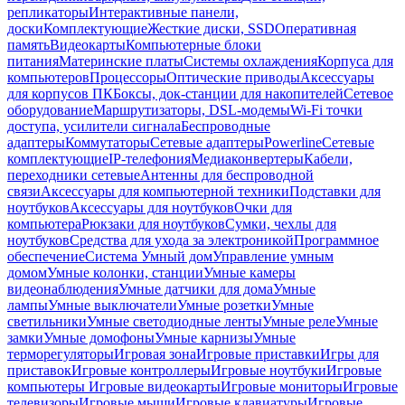
репликаторы
Интерактивные панели,
доски
Комплектующие
Жесткие диски, SSD
Оперативная
память
Видеокарты
Компьютерные блоки
питания
Материнские платы
Системы охлаждения
Корпуса для
компьютеров
Процессоры
Оптические приводы
Аксессуары
для корпусов ПК
Боксы, док-станции для накопителей
Сетевое
оборудование
Маршрутизаторы, DSL-модемы
Wi-Fi точки
доступа, усилители сигнала
Беспроводные
адаптеры
Коммутаторы
Сетевые адаптеры
Powerline
Сетевые
комплектующие
IP-телефония
Медиаконвертеры
Кабели,
переходники сетевые
Антенны для беспроводной
связи
Аксессуары для компьютерной техники
Подставки для
ноутбуков
Аксессуары для ноутбуков
Очки для
компьютера
Рюкзаки для ноутбуков
Сумки, чехлы для
ноутбуков
Средства для ухода за электроникой
Программное
обеспечение
Система Умный дом
Управление умным
домом
Умные колонки, станции
Умные камеры
видеонаблюдения
Умные датчики для дома
Умные
лампы
Умные выключатели
Умные розетки
Умные
светильники
Умные светодиодные ленты
Умные реле
Умные
замки
Умные домофоны
Умные карнизы
Умные
терморегуляторы
Игровая зона
Игровые приставки
Игры для
приставок
Игровые контроллеры
Игровые ноутбуки
Игровые
компьютеры
Игровые видеокарты
Игровые мониторы
Игровые
телевизоры
Игровые мыши
Игровые клавиатуры
Игровые