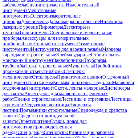
кабелерезы
Специнструменты
Измерительный
инструмент
Мерительные
инструменты
Электроизмерительные
приборы
Дальномеры
Дальномеры оптические
Нивелиры,
лазерные уровни
Пирометры
Детекторы и
тестеры
Толщиномеры
Специальные измерительные
приборы
Аксессуары для измерительных
приборов
Разметочный инструмент
Разметочные
инструменты
Инструменты для нарезки резьбы
Маркеры,
карандаши строительные
Клейма ударные
Строительно-
монтажный инструмент
Заклепочники
Труборезы,
трубогибы
Ножи строительные
Мультитулы
Пробойники,
просекатели отверстий
Ломы
Степлеры
механические
Стеклорезы
Прикаточные валики
Отделочный
инструмент
Плиткорезы
Кельмы, шпатели, гладилки
Малярный,
отделочный инструмент
Скотч, ленты малярные
Диспенсеры
для скотча
Аксессуары для малярных, отделочных
работ
Пленки строительные
Лестницы и стремянки
Лестницы,
стремянки
Чердачные лестницы
Элементы
лестниц
Подъемники строительные
Спецодежда и средства
защиты
Средства индивидуальной
защиты
Огнетушители
Сумки, пояса для
инструментов
Производственная
одежда
Спецодежда
Спецобувь
Организация рабочего
пространства
Фонари, прожекторы
Кейсы, ящики для