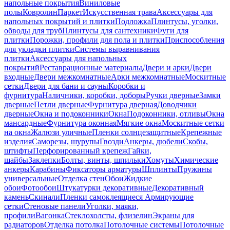
напольные покрытия
Виниловые
полы
Ковролин
Паркет
Искусственная трава
Аксессуары для
напольных покрытий и плитки
Подложка
Плинтусы, уголки,
обводы для труб
Плинтусы для сантехники
Фуги для
плитки
Порожки, профили для пола и плитки
Приспособления
для укладки плитки
Системы выравнивания
плитки
Аксессуары для напольных
покрытий
Реставрационные материалы
Двери и арки
Двери
входные
Двери межкомнатные
Арки межкомнатные
Москитные
сетки
Двери для бани и сауны
Коробки и
фурнитура
Наличники, коробки, доборы
Ручки дверные
Замки
дверные
Петли дверные
Фурнитура дверная
Доводчики
дверные
Окна и подоконники
Окна
Подоконники, отливы
Окна
мансардные
Фурнитура оконная
Мягкие окна
Москитные сетки
на окна
Жалюзи уличные
Пленки солнцезащитные
Крепежные
изделия
Саморезы, шурупы
Гвозди
Анкеры, дюбели
Скобы,
штифты
Перфорированный крепеж
Гайки,
шайбы
Заклепки
Болты, винты, шпильки
Хомуты
Химические
анкеры
Карабины
Фиксаторы арматуры
Шплинты
Пружины
универсальные
Отделка стен
Обои
Жидкие
обои
Фотообои
Штукатурки декоративные
Декоративный
камень
Скинали
Пленки самоклеящиеся
Армирующие
сетки
Стеновые панели
Уголки, маяки,
профили
Вагонка
Стеклохолсты, флизелин
Экраны для
радиаторов
Отделка потолка
Потолочные системы
Потолочные