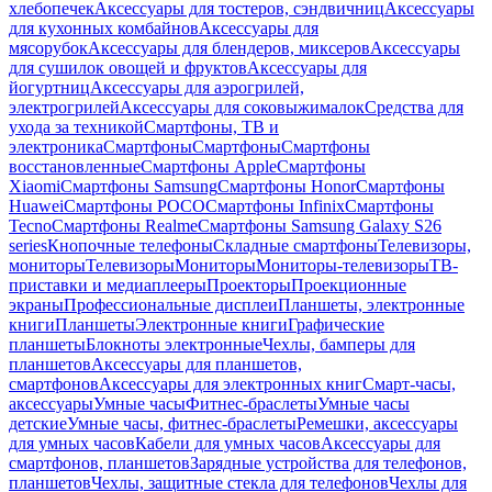
хлебопечек
Аксессуары для тостеров, сэндвичниц
Аксессуары
для кухонных комбайнов
Аксессуары для
мясорубок
Аксессуары для блендеров, миксеров
Аксессуары
для сушилок овощей и фруктов
Аксессуары для
йогуртниц
Аксессуары для аэрогрилей,
электрогрилей
Аксессуары для соковыжималок
Средства для
ухода за техникой
Смартфоны, ТВ и
электроника
Смартфоны
Смартфоны
Смартфоны
восстановленные
Смартфоны Apple
Смартфоны
Xiaomi
Смартфоны Samsung
Смартфоны Honor
Смартфоны
Huawei
Смартфоны POCO
Смартфоны Infinix
Смартфоны
Tecno
Смартфоны Realme
Смартфоны Samsung Galaxy S26
series
Кнопочные телефоны
Складные смартфоны
Телевизоры,
мониторы
Телевизоры
Мониторы
Мониторы-телевизоры
ТВ-
приставки и медиаплееры
Проекторы
Проекционные
экраны
Профессиональные дисплеи
Планшеты, электронные
книги
Планшеты
Электронные книги
Графические
планшеты
Блокноты электронные
Чехлы, бамперы для
планшетов
Аксессуары для планшетов,
смартфонов
Аксессуары для электронных книг
Смарт-часы,
аксессуары
Умные часы
Фитнес-браслеты
Умные часы
детские
Умные часы, фитнес-браслеты
Ремешки, аксессуары
для умных часов
Кабели для умных часов
Аксессуары для
смартфонов, планшетов
Зарядные устройства для телефонов,
планшетов
Чехлы, защитные стекла для телефонов
Чехлы для