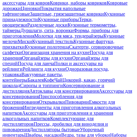
аксессуары для ковров
Коврики, наборы ковриков
Ковровые
дорожки
Циновки
Покрытия напольные
тафтинговые
Защитные, грязезащитные коврики
Кухонные
принадлежности
Кухонные приборы
Терки,
овощерезки
Разделочные доски
Кухонные термометры,
таймеры
Дуршлаги, сита, воронки
Формы, приборы для
приготовления
Молотки для мяса, тендерайзеры
Кухонные
мелочи
Миски
Кухонный текстиль
Кухонные фартуки,
прихватки
Кухонные полотенца
Скатерти, сервировочные
салфетки
Организация хранения на кухне
Посуда для
хранения
Органайзеры для кухни
Органайзеры для
специй
Посуда для ланча
Полки и аксессуары на
рейлинги
Рейлинги для кухни
Одноразовая посуда,
упаковка
Вакуумные пакеты,
контейнеры
Бакалея
Кофе
Чай
Цикорий, какао, горячий
шоколад
Сиропы и топпинги
Консервирование и
дистилляция
Автоклавы для консервирования
Аксессуары для
консервирования
Приспособления для
консервирования
Открывалки
Пивоварни
Емкости для
брожения
Ингредиенты для приготовления алкогольных
напитков
Аксессуары для приготовления и хранения
алкогольных напитков
Комплектующие для
дистилляторов
Прессы, дробилки для виноделия и
пивоварения
Дистилляторы бытовые
Уборочный
инвентарь
Швабры, насадки
Ведра, тазы для уборки
Наборы