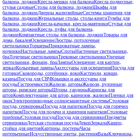
балкона, лоджии
Кресла-мешки для балкона
Кресла подвесные,
стулья садовые
Столы для балкона, лоджии
Шкафы для
балкона, лоджии
Дверцы жалюзийные
Системы хранения для
балкона, лоджии
Журнальные столы, столы-книги
Тумбы для
балкона, лоджии
Кресла-качалки, кресла-маятники
Стулья для
балкона, лоджии
Кресла, пуфы для балкона,
лоджии
Компактные столы для балкона, лоджии
Товары для
дома, бакалея
Освещение
Люстры, потолочные
светильники
Торшеры
Прикроватные лампы,
ночники
Настольные лампы
Споты
Настенные светильники,
бра
Точечные светильники
Трековые светильники
Уличные
светильники, фонари, бра
Лампы
Освещение для картин,
зеркал
Кольцевые лампы
Аксессуары для освещения
Посуда для
готовки
Сковороды, сотейники, воки
Кастрюли, ковши,
казаны
Посуда для СВЧ
Крышки и аксессуары для
посуды
Гастроемкости
Жалюзи, шторы
Жалюзи, рулонные
шторы, римские шторы
Шторы, гардины
Карнизы для
штор
Комплектующие для штор, карнизов, жалюзи
Пленки для
окон
Электроприводные солнцезащитные системы
Столовая
посуда, сервировка
Посуда для напитков
Посуда для горячих
напитков
Посуда для подачи и хранения напитков
Столовые
приборы
Столовая посуда
Посуда для сервировки
Предметы
сервировки
Детская столовая посуда
Декор
Зеркала
Кашпо,
стойки для цветов
Картины, постеры
Часы
интерьерные
Искусственные цветы, растения
Вазы
Ключницы,