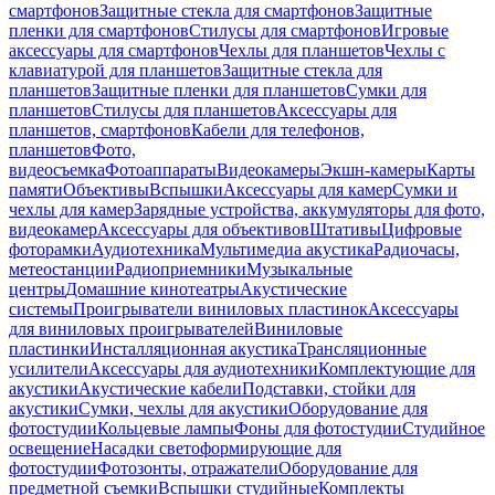
смартфонов
Защитные стекла для смартфонов
Защитные
пленки для смартфонов
Стилусы для смартфонов
Игровые
аксессуары для смартфонов
Чехлы для планшетов
Чехлы с
клавиатурой для планшетов
Защитные стекла для
планшетов
Защитные пленки для планшетов
Сумки для
планшетов
Стилусы для планшетов
Аксессуары для
планшетов, смартфонов
Кабели для телефонов,
планшетов
Фото,
видеосъемка
Фотоаппараты
Видеокамеры
Экшн-камеры
Карты
памяти
Объективы
Вспышки
Аксессуары для камер
Сумки и
чехлы для камер
Зарядные устройства, аккумуляторы для фото,
видеокамер
Аксессуары для объективов
Штативы
Цифровые
фоторамки
Аудиотехника
Мультимедиа акустика
Радиочасы,
метеостанции
Радиоприемники
Музыкальные
центры
Домашние кинотеатры
Акустические
системы
Проигрыватели виниловых пластинок
Аксессуары
для виниловых проигрывателей
Виниловые
пластинки
Инсталляционная акустика
Трансляционные
усилители
Аксессуары для аудиотехники
Комплектующие для
акустики
Акустические кабели
Подставки, стойки для
акустики
Сумки, чехлы для акустики
Оборудование для
фотостудии
Кольцевые лампы
Фоны для фотостудии
Студийное
освещение
Насадки светоформирующие для
фотостудии
Фотозонты, отражатели
Оборудование для
предметной съемки
Вспышки студийные
Комплекты