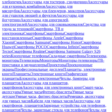
хлебопечек
Аксессуары для тостеров, сэндвичниц
Аксессуары
для кухонных комбайнов
Аксессуары для
мясорубок
Аксессуары для блендеров, миксеров
Аксессуары
для сушилок овощей и фруктов
Аксессуары для
йогуртниц
Аксессуары для аэрогрилей,
электрогрилей
Аксессуары для соковыжималок
Средства для
ухода за техникой
Смартфоны, ТВ и
электроника
Смартфоны
Смартфоны
Смартфоны
восстановленные
Смартфоны Apple
Смартфоны
Xiaomi
Смартфоны Samsung
Смартфоны Honor
Смартфоны
Huawei
Смартфоны POCO
Смартфоны Infinix
Смартфоны
Tecno
Смартфоны Realme
Смартфоны Samsung Galaxy S26
series
Кнопочные телефоны
Складные смартфоны
Телевизоры,
мониторы
Телевизоры
Мониторы
Мониторы-телевизоры
ТВ-
приставки и медиаплееры
Проекторы
Проекционные
экраны
Профессиональные дисплеи
Планшеты, электронные
книги
Планшеты
Электронные книги
Графические
планшеты
Блокноты электронные
Чехлы, бамперы для
планшетов
Аксессуары для планшетов,
смартфонов
Аксессуары для электронных книг
Смарт-часы,
аксессуары
Умные часы
Фитнес-браслеты
Умные часы
детские
Умные часы, фитнес-браслеты
Ремешки, аксессуары
для умных часов
Кабели для умных часов
Аксессуары для
смартфонов, планшетов
Зарядные устройства для телефонов,
планшетов
Чехлы, защитные стекла для телефонов
Чехлы для