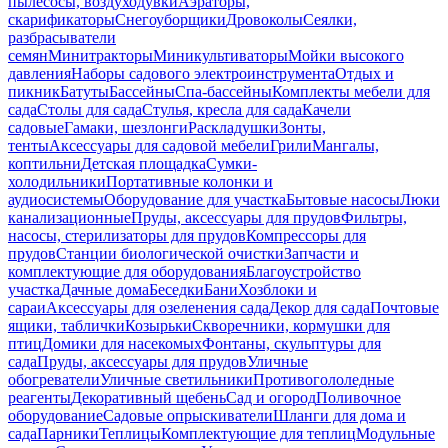
пылесосы, воздуходувки
Аэраторы,
скарификаторы
Снегоуборщики
Дровоколы
Сеялки,
разбрасыватели
семян
Минитракторы
Миникультиваторы
Мойки высокого
давления
Наборы садового электроинструмента
Отдых и
пикник
Батуты
Бассейны
Спа-бассейны
Комплекты мебели для
сада
Столы для сада
Стулья, кресла для сада
Качели
садовые
Гамаки, шезлонги
Раскладушки
Зонты,
тенты
Аксессуары для садовой мебели
Грили
Мангалы,
коптильни
Детская площадка
Сумки-
холодильники
Портативные колонки и
аудиосистемы
Оборудование для участка
Бытовые насосы
Люки
канализационные
Пруды, аксессуары для прудов
Фильтры,
насосы, стерилизаторы для прудов
Компрессоры для
прудов
Станции биологической очистки
Запчасти и
комплектующие для оборудования
Благоустройство
участка
Дачные дома
Беседки
Бани
Хозблоки и
сараи
Аксессуары для озеленения сада
Декор для сада
Почтовые
ящики, таблички
Козырьки
Скворечники, кормушки для
птиц
Домики для насекомых
Фонтаны, скульптуры для
сада
Пруды, аксессуары для прудов
Уличные
обогреватели
Уличные светильники
Противогололедные
реагенты
Декоративный щебень
Сад и огород
Поливочное
оборудование
Садовые опрыскиватели
Шланги для дома и
сада
Парники
Теплицы
Комплектующие для теплиц
Модульные