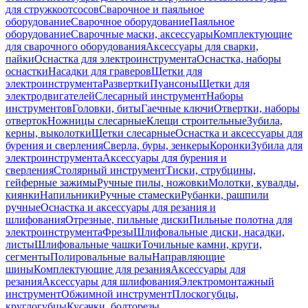
для стружкоотсосов
Сварочное и паяльное
оборудование
Сварочное оборудование
Паяльное
оборудование
Сварочные маски, аксессуары
Комплектующие
для сварочного оборудования
Аксессуары для сварки,
пайки
Оснастка для электроинструмента
Оснастка, наборы
оснастки
Насадки для граверов
Щетки для
электроинструмента
Развертки
Пуансоны
Щетки для
электродвигателей
Слесарный инструмент
Наборы
инструментов
Головки, биты
Гаечные ключи
Отвертки, наборы
отверток
Ножницы слесарные
Клещи строительные
Зубила,
керны, выколотки
Щетки слесарные
Оснастка и аксессуары для
бурения и сверления
Сверла, буры, зенкеры
Коронки
Зубила для
электроинструмента
Аксессуары для бурения и
сверления
Столярный инструмент
Тиски, струбцины,
гейферные зажимы
Ручные пилы, ножовки
Молотки, кувалды,
киянки
Напильники
Ручные стамески
Рубанки, рашпили
ручные
Оснастка и аксессуары для резания и
шлифования
Отрезные, пильные диски
Пильные полотна для
электроинструмента
Фрезы
Шлифовальные диски, насадки,
листы
Шлифовальные чашки
Точильные камни, круги,
сегменты
Полировальные валы
Направляющие
шины
Комплектующие для резания
Аксессуары для
резания
Аксессуары для шлифования
Электромонтажный
инструмент
Обжимной инструмент
Плоскогубцы,
круглогубцы
Кусачки, болторезы,