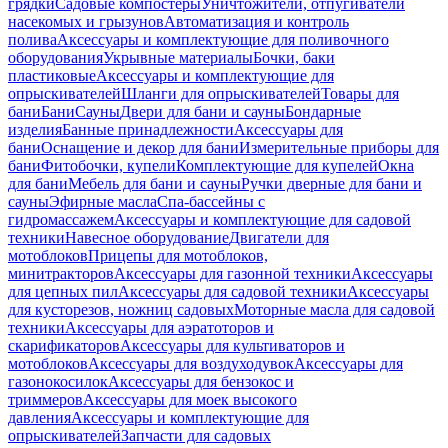
грядки
Садовые компостеры
Уничтожители, отпугиватели
насекомых и грызунов
Автоматизация и контроль
полива
Аксессуары и комплектующие для поливочного
оборудования
Укрывные материалы
Бочки, баки
пластиковые
Аксессуары и комплектующие для
опрыскивателей
Шланги для опрыскивателей
Товары для
бани
Бани
Сауны
Двери для бани и сауны
Бондарные
изделия
Банные принадлежности
Аксессуары для
бани
Оснащение и декор для бани
Измерительные приборы для
бани
Фитобочки, купели
Комплектующие для купелей
Окна
для бани
Мебель для бани и сауны
Ручки дверные для бани и
сауны
Эфирные масла
Спа-бассейны с
гидромассажем
Аксессуары и комплектующие для садовой
техники
Навесное оборудование
Двигатели для
мотоблоков
Прицепы для мотоблоков,
минитракторов
Аксессуары для газонной техники
Аксессуары
для цепных пил
Аксессуары для садовой техники
Аксессуары
для кусторезов, ножниц садовых
Моторные масла для садовой
техники
Аксессуары для аэратоторов и
скарификаторов
Аксессуары для культиваторов и
мотоблоков
Аксессуары для воздуходувок
Аксессуары для
газонокосилок
Аксессуары для бензокос и
триммеров
Аксессуары для моек высокого
давления
Аксессуары и комплектующие для
опрыскивателей
Запчасти для садовых