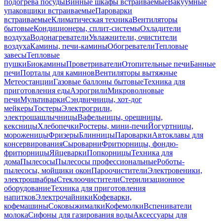
подогрева посуды
Винные шкафы встраиваемые
Вакуумные
упаковщики встраиваемые
Пароварки
встраиваемые
Климатическая техника
Вентиляторы
бытовые
Кондиционеры, сплит-системы
Охладители
воздуха
Водонагреватели
Увлажнители, очистители
воздуха
Камины, печи-камины
Обогреватели
Тепловые
завесы
Тепловые
пушки
Биокамины
Проветриватели
Отопительные печи
Банные
печи
Порталы для каминов
Вентиляторы вытяжные
Метеостанции
Газовые баллоны бытовые
Техника для
приготовления еды
Аэрогрили
Микроволновые
печи
Мультиварки
Сэндвичницы, хот-дог
мейкеры
Тостеры
Электрогрили,
электрошашлычницы
Вафельницы, орешницы,
кексницы
Хлебопечки
Ростеры, мини-печи
Йогуртницы,
мороженицы
Фризеры
Блинницы
Пароварки
Автоклавы для
консервирования
Сыроварни
Фритюрницы, фондю-
фритюрницы
Яйцеварки
Попкорницы
Техника для
дома
Пылесосы
Пылесосы профессиональные
Роботы-
пылесосы, мойщики окон
Пароочистители
Электровеники,
электрошвабры
Стеклоочистители
Стерилизационное
оборудование
Техника для приготовления
напитков
Электрочайники
Кофеварки,
кофемашины
Соковыжималки
Кофемолки
Вспениватели
молока
Сифоны для газирования воды
Аксессуары для