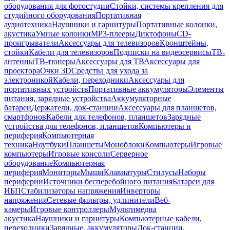
оборудования для фотостудии
Стойки, системы крепления для
студийного оборудования
Портативная
аудиотехника
Наушники и гарнитуры
Портативные колонки,
акустика
Умные колонки
MP3-плееры
Диктофоны
CD-
проигрыватели
Аксессуары для телевизоров
Кронштейны,
стойки
Кабели для телевизоров
Подписки на видеосервисы
ТВ-
антенны
ТВ-тюнеры
Аксессуары для ТВ
Аксессуары для
проектора
Очки 3D
Средства для ухода за
электроникой
Кабели, переходники
Аксессуары для
портативных устройств
Портативные аккумуляторы
Элементы
питания, зарядные устройства
Аккумуляторные
батареи
Держатели, док-станции
Аксессуары для планшетов,
смартфонов
Кабели для телефонов, планшетов
Зарядные
устройства для телефонов, планшетов
Компьютеры и
периферия
Компьютерная
техника
Ноутбуки
Планшеты
Моноблоки
Компьютеры
Игровые
компьютеры
Игровые консоли
Серверное
оборудование
Компьютерная
периферия
Мониторы
Мыши
Клавиатуры
Стилусы
Наборы
периферии
Источники бесперебойного питания
Батареи для
ИБП
Стабилизаторы напряжения
Инверторы
напряжения
Сетевые фильтры, удлинители
Веб-
камеры
Игровые контроллеры
Мультимедиа
акустика
Наушники и гарнитуры
Компьютерные кабели,
переходники
Зарядные, аккумуляторы
Док-станции,