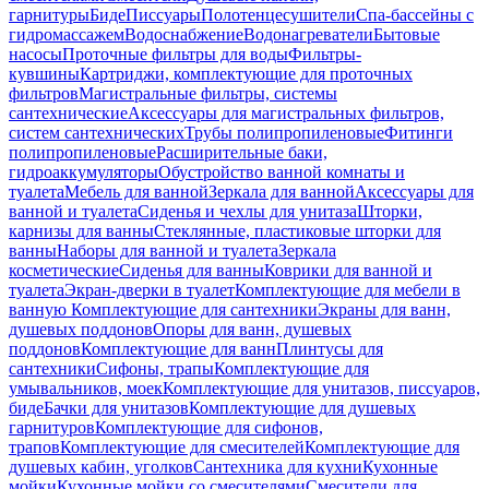
гарнитуры
Биде
Писсуары
Полотенцесушители
Спа-бассейны с
гидромассажем
Водоснабжение
Водонагреватели
Бытовые
насосы
Проточные фильтры для воды
Фильтры-
кувшины
Картриджи, комплектующие для проточных
фильтров
Магистральные фильтры, системы
сантехнические
Аксессуары для магистральных фильтров,
систем сантехнических
Трубы полипропиленовые
Фитинги
полипропиленовые
Расширительные баки,
гидроаккумуляторы
Обустройство ванной комнаты и
туалета
Мебель для ванной
Зеркала для ванной
Аксессуары для
ванной и туалета
Сиденья и чехлы для унитаза
Шторки,
карнизы для ванны
Стеклянные, пластиковые шторки для
ванны
Наборы для ванной и туалета
Зеркала
косметические
Сиденья для ванны
Коврики для ванной и
туалета
Экран-дверки в туалет
Комплектующие для мебели в
ванную
Комплектующие для сантехники
Экраны для ванн,
душевых поддонов
Опоры для ванн, душевых
поддонов
Комплектующие для ванн
Плинтусы для
сантехники
Сифоны, трапы
Комплектующие для
умывальников, моек
Комплектующие для унитазов, писсуаров,
биде
Бачки для унитазов
Комплектующие для душевых
гарнитуров
Комплектующие для сифонов,
трапов
Комплектующие для смесителей
Комплектующие для
душевых кабин, уголков
Сантехника для кухни
Кухонные
мойки
Кухонные мойки со смесителями
Смесители для