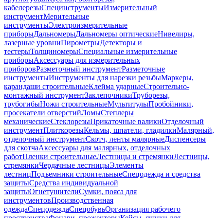
кабелерезы
Специнструменты
Измерительный
инструмент
Мерительные
инструменты
Электроизмерительные
приборы
Дальномеры
Дальномеры оптические
Нивелиры,
лазерные уровни
Пирометры
Детекторы и
тестеры
Толщиномеры
Специальные измерительные
приборы
Аксессуары для измерительных
приборов
Разметочный инструмент
Разметочные
инструменты
Инструменты для нарезки резьбы
Маркеры,
карандаши строительные
Клейма ударные
Строительно-
монтажный инструмент
Заклепочники
Труборезы,
трубогибы
Ножи строительные
Мультитулы
Пробойники,
просекатели отверстий
Ломы
Степлеры
механические
Стеклорезы
Прикаточные валики
Отделочный
инструмент
Плиткорезы
Кельмы, шпатели, гладилки
Малярный,
отделочный инструмент
Скотч, ленты малярные
Диспенсеры
для скотча
Аксессуары для малярных, отделочных
работ
Пленки строительные
Лестницы и стремянки
Лестницы,
стремянки
Чердачные лестницы
Элементы
лестниц
Подъемники строительные
Спецодежда и средства
защиты
Средства индивидуальной
защиты
Огнетушители
Сумки, пояса для
инструментов
Производственная
одежда
Спецодежда
Спецобувь
Организация рабочего
пространства
Фонари, прожекторы
Кейсы, ящики для