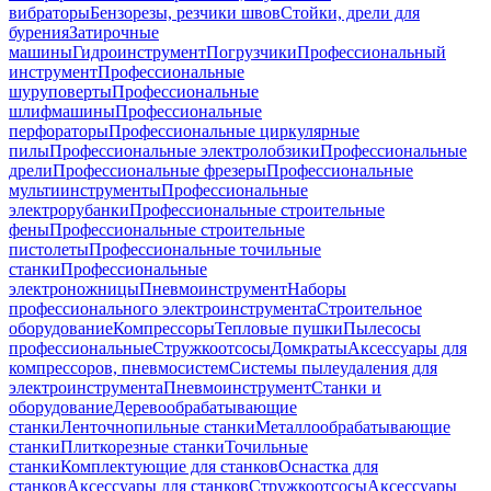
вибраторы
Бензорезы, резчики швов
Стойки, дрели для
бурения
Затирочные
машины
Гидроинструмент
Погрузчики
Профессиональный
инструмент
Профессиональные
шуруповерты
Профессиональные
шлифмашины
Профессиональные
перфораторы
Профессиональные циркулярные
пилы
Профессиональные электролобзики
Профессиональные
дрели
Профессиональные фрезеры
Профессиональные
мультиинструменты
Профессиональные
электрорубанки
Профессиональные строительные
фены
Профессиональные строительные
пистолеты
Профессиональные точильные
станки
Профессиональные
электроножницы
Пневмоинструмент
Наборы
профессионального электроинструмента
Строительное
оборудование
Компрессоры
Тепловые пушки
Пылесосы
профессиональные
Стружкоотсосы
Домкраты
Аксессуары для
компрессоров, пневмосистем
Системы пылеудаления для
электроинструмента
Пневмоинструмент
Станки и
оборудование
Деревообрабатывающие
станки
Ленточнопильные станки
Металлообрабатывающие
станки
Плиткорезные станки
Точильные
станки
Комплектующие для станков
Оснастка для
станков
Аксессуары для станков
Стружкоотсосы
Аксессуары