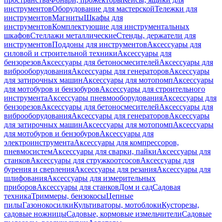
инструментов
Оборудование для мастерской
Тележки для
инструментов
Магниты
Шкафы для
инструментов
Комплектующие для инструментальных
шкафов
Стеллажи металлические
Стенды, держатели для
инструментов
Поддоны для инструментов
Аксессуары для
силовой и строительной техники
Аксессуары для
бензорезов
Аксессуары для бетоносмесителей
Аксессуары для
виброоборудования
Аксессуары для генераторов
Аксессуары
для затирочных машин
Аксессуары для мотопомп
Аксессуары
для мотобуров и бензобуров
Аксессуары для строительного
инструмента
Аксессуары пневмооборудования
Аксессуары для
бензорезов
Аксессуары для бетоносмесителей
Аксессуары для
виброоборудования
Аксессуары для генераторов
Аксессуары
для затирочных машин
Аксессуары для мотопомп
Аксессуары
для мотобуров и бензобуров
Аксессуары для
электроинструмента
Аксессуары для компрессоров,
пневмосистем
Аксессуары для сварки, пайки
Аксессуары для
станков
Аксессуары для стружкоотсосов
Аксессуары для
бурения и сверления
Аксессуары для резания
Аксессуары для
шлифования
Аксессуары для измерительных
приборов
Аксессуары для станков
Дом и сад
Садовая
техника
Триммеры, бензокосы
Цепные
пилы
Газонокосилки
Культиваторы, мотоблоки
Кусторезы,
садовые ножницы
Садовые, кормовые измельчители
Садовые