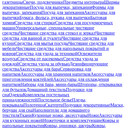
газетницы
Свечи, подсвечники
Предметы интерьера
Ширмы
декоративные
Посуда для выпечки, запекания
Формы для
выпечки, запекания
Посуда для запекания
Аксессуары для
выпечки
Бумага, фольга, рукава для выпечки
Бытовая
химия
Средства для стирки
Средства для посудомоечных
машин
Универсальные, специальные чистящие
средства
Чистящие средства для стекол и зеркал
Чистящие
средства для ванной и туалета
Чистящие средства для
кухни
Средства для мытья посуды
Чистящие средства для
мебели
Чистящие средства для напольных покрытий и
ковров
Средства для ухода за техникой
Освежители
воздуха
Средства от насекомых
Средства ухода за
одеждой
Средства ухода за обувью
Дезинфицирующие
средства
Аксессуары для бара
Сервировка для
напитков
Аксессуары для хранения напитков
Аксессуары для
приготовления коктейлей
Аксессуары для охлаждения
напитков
Наборы для бара, мини-бары
Штопоры, открывалки
для бутылок
Домашний текстиль
Подушки для
сна
Одеяла
Комплекты постельных
принадлежностей
Постельное белье
Пледы,
покрывала
Полотенца
Скатерти
Подушки декоративные
Маски,
беруши для сна
Наполнители для домашнего
текстиля
Ткани
Кухонные ножи, аксессуары
Ножи
Аксессуары
для кухонных ножей
Ножеточки и комплектующие
Ковры и
напольные покрытия
Ковры, циновки, шкуры
Ковры,