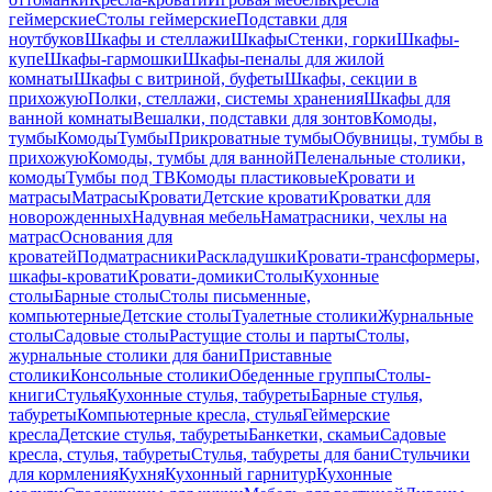
геймерские
Столы геймерские
Подставки для
ноутбуков
Шкафы и стеллажи
Шкафы
Стенки, горки
Шкафы-
купе
Шкафы-гармошки
Шкафы-пеналы для жилой
комнаты
Шкафы с витриной, буфеты
Шкафы, секции в
прихожую
Полки, стеллажи, системы хранения
Шкафы для
ванной комнаты
Вешалки, подставки для зонтов
Комоды,
тумбы
Комоды
Тумбы
Прикроватные тумбы
Обувницы, тумбы в
прихожую
Комоды, тумбы для ванной
Пеленальные столики,
комоды
Тумбы под ТВ
Комоды пластиковые
Кровати и
матрасы
Матрасы
Кровати
Детские кровати
Кроватки для
новорожденных
Надувная мебель
Наматрасники, чехлы на
матрас
Основания для
кроватей
Подматрасники
Раскладушки
Кровати-трансформеры,
шкафы-кровати
Кровати-домики
Столы
Кухонные
столы
Барные столы
Столы письменные,
компьютерные
Детские столы
Туалетные столики
Журнальные
столы
Садовые столы
Растущие столы и парты
Столы,
журнальные столики для бани
Приставные
столики
Консольные столики
Обеденные группы
Столы-
книги
Стулья
Кухонные стулья, табуреты
Барные стулья,
табуреты
Компьютерные кресла, стулья
Геймерские
кресла
Детские стулья, табуреты
Банкетки, скамьи
Садовые
кресла, стулья, табуреты
Стулья, табуреты для бани
Стульчики
для кормления
Кухня
Кухонный гарнитур
Кухонные