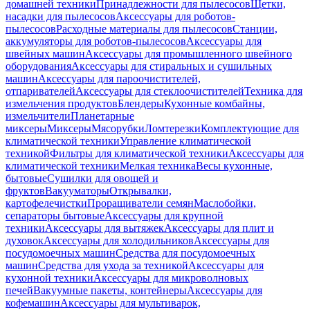
домашней техники
Принадлежности для пылесосов
Щетки,
насадки для пылесосов
Аксессуары для роботов-
пылесосов
Расходные материалы для пылесосов
Станции,
аккумуляторы для роботов-пылесосов
Аксессуары для
швейных машин
Аксессуары для промышленного швейного
оборудования
Аксессуары для стиральных и сушильных
машин
Аксессуары для пароочистителей,
отпаривателей
Аксессуары для стеклоочистителей
Техника для
измельчения продуктов
Блендеры
Кухонные комбайны,
измельчители
Планетарные
миксеры
Миксеры
Мясорубки
Ломтерезки
Комплектующие для
климатической техники
Управление климатической
техникой
Фильтры для климатической техники
Аксессуары для
климатической техники
Мелкая техника
Весы кухонные,
бытовые
Сушилки для овощей и
фруктов
Вакууматоры
Открывалки,
картофелечистки
Проращиватели семян
Маслобойки,
сепараторы бытовые
Аксессуары для крупной
техники
Аксессуары для вытяжек
Аксессуары для плит и
духовок
Аксессуары для холодильников
Аксессуары для
посудомоечных машин
Средства для посудомоечных
машин
Средства для ухода за техникой
Аксессуары для
кухонной техники
Аксессуары для микроволновых
печей
Вакуумные пакеты, контейнеры
Аксессуары для
кофемашин
Аксессуары для мультиварок,