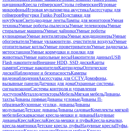
наушники
Кресла геймерские
Столы геймерские
Игровые
микрофоны
Игровая мультимедиа акустика
Аксессуары для
геймеров
Фигурки Funko Pop
Подставки для
ноутбуков
Светодиодные ленты
Лампы для мониторов
Умная
техника
Умные роботы-пылесосы
Умные телевизоры
Умные
стиральные машины
Умные чайники
Умные роботы
кулинарные
Умные вентиляторы
Умные кондиционеры
Умные
обогреватели
Умные увлажнители, очистители воздуха
Умные
отопительные котлы
Умные проветриватели
Умные радиочасы,
метеостанции
Умные кормушки и поилки для
животных
Умные напольные весы
Накопители данных
USB
Flash накопители
Внешние HDD, SSD диски
Карты
памяти
Сетевые накопители
Картридеры
Оптические
диски
Наблюдение и безопасность
Камеры
видеонаблюдения
Аксессуары для CCTV
Домофоны,
вызывные панели
Датчики для дома
Охранные системы,
сигнализации
Системы контроля и управления
доступом
Металлодетекторы
Мебель
Мягкая мебель
Диваны,
тахты
Диваны прямые
Диваны угловые
Диваны П-
образные
Кухонные уголки, диваны
Диваны
модульные
Детские диваны
Диваны садовые
Комплекты мягкой
мебели
Бескаркасные кресла-мешки и диваны
Надувные
диваны
Кресла
Кресла
Кресла-мешки и пуфы
Кресла-качалки,
кресла-маятники
Детские кресла, пуфы
Надувные кресла
Пуфы,
оттоманки
Кресла-кровати
Игровая мебель
Кресла