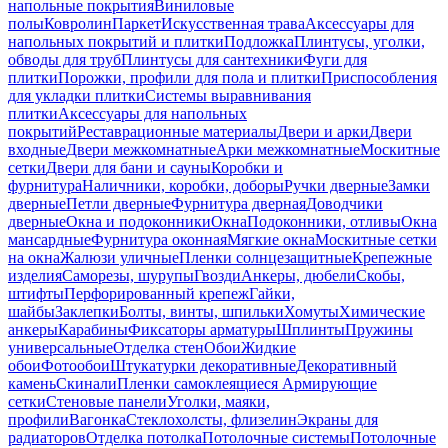
напольные покрытия
Виниловые
полы
Ковролин
Паркет
Искусственная трава
Аксессуары для
напольных покрытий и плитки
Подложка
Плинтусы, уголки,
обводы для труб
Плинтусы для сантехники
Фуги для
плитки
Порожки, профили для пола и плитки
Приспособления
для укладки плитки
Системы выравнивания
плитки
Аксессуары для напольных
покрытий
Реставрационные материалы
Двери и арки
Двери
входные
Двери межкомнатные
Арки межкомнатные
Москитные
сетки
Двери для бани и сауны
Коробки и
фурнитура
Наличники, коробки, доборы
Ручки дверные
Замки
дверные
Петли дверные
Фурнитура дверная
Доводчики
дверные
Окна и подоконники
Окна
Подоконники, отливы
Окна
мансардные
Фурнитура оконная
Мягкие окна
Москитные сетки
на окна
Жалюзи уличные
Пленки солнцезащитные
Крепежные
изделия
Саморезы, шурупы
Гвозди
Анкеры, дюбели
Скобы,
штифты
Перфорированный крепеж
Гайки,
шайбы
Заклепки
Болты, винты, шпильки
Хомуты
Химические
анкеры
Карабины
Фиксаторы арматуры
Шплинты
Пружины
универсальные
Отделка стен
Обои
Жидкие
обои
Фотообои
Штукатурки декоративные
Декоративный
камень
Скинали
Пленки самоклеящиеся
Армирующие
сетки
Стеновые панели
Уголки, маяки,
профили
Вагонка
Стеклохолсты, флизелин
Экраны для
радиаторов
Отделка потолка
Потолочные системы
Потолочные