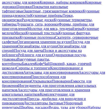
аксессуары для ковров
Коврики, наборы ковриков
Ковровые
дорожки
Циновки
Покрытия напольные
тафтинговые
Защитные, грязезащитные коврики
Кухонные
принадлежности
Кухонные приборы
Терки,
овощерезки
Разделочные доски
Кухонные термометры,
таймеры
Дуршлаги, сита, воронки
Формы, приборы для
приготовления
Молотки для мяса, тендерайзеры
Кухонные
мелочи
Миски
Кухонный текстиль
Кухонные фартуки,
прихватки
Кухонные полотенца
Скатерти, сервировочные
салфетки
Организация хранения на кухне
Посуда для
хранения
Органайзеры для кухни
Органайзеры для
специй
Посуда для ланча
Полки и аксессуары на
рейлинги
Рейлинги для кухни
Одноразовая посуда,
упаковка
Вакуумные пакеты,
контейнеры
Бакалея
Кофе
Чай
Цикорий, какао, горячий
шоколад
Сиропы и топпинги
Консервирование и
дистилляция
Автоклавы для консервирования
Аксессуары для
консервирования
Приспособления для
консервирования
Открывалки
Пивоварни
Емкости для
брожения
Ингредиенты для приготовления алкогольных
напитков
Аксессуары для приготовления и хранения
алкогольных напитков
Комплектующие для
дистилляторов
Прессы, дробилки для виноделия и
пивоварения
Дистилляторы бытовые
Уборочный
инвентарь
Швабры, насадки
Ведра, тазы для уборки
Наборы