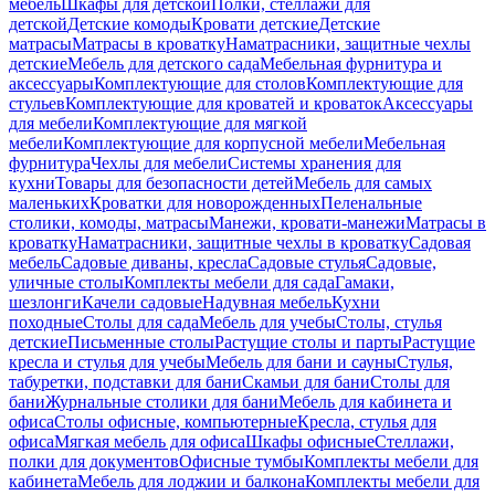
мебель
Шкафы для детской
Полки, стеллажи для
детской
Детские комоды
Кровати детские
Детские
матрасы
Матрасы в кроватку
Наматрасники, защитные чехлы
детские
Мебель для детского сада
Мебельная фурнитура и
аксессуары
Комплектующие для столов
Комплектующие для
стульев
Комплектующие для кроватей и кроваток
Аксессуары
для мебели
Комплектующие для мягкой
мебели
Комплектующие для корпусной мебели
Мебельная
фурнитура
Чехлы для мебели
Системы хранения для
кухни
Товары для безопасности детей
Мебель для самых
маленьких
Кроватки для новорожденных
Пеленальные
столики, комоды, матрасы
Манежи, кровати-манежи
Матрасы в
кроватку
Наматрасники, защитные чехлы в кроватку
Садовая
мебель
Садовые диваны, кресла
Садовые стулья
Садовые,
уличные столы
Комплекты мебели для сада
Гамаки,
шезлонги
Качели садовые
Надувная мебель
Кухни
походные
Столы для сада
Мебель для учебы
Столы, стулья
детские
Письменные столы
Растущие столы и парты
Растущие
кресла и стулья для учебы
Мебель для бани и сауны
Стулья,
табуретки, подставки для бани
Скамьи для бани
Столы для
бани
Журнальные столики для бани
Мебель для кабинета и
офиса
Столы офисные, компьютерные
Кресла, стулья для
офиса
Мягкая мебель для офиса
Шкафы офисные
Стеллажи,
полки для документов
Офисные тумбы
Комплекты мебели для
кабинета
Мебель для лоджии и балкона
Комплекты мебели для