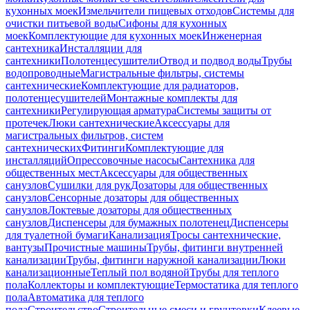
кухонных моек
Измельчители пищевых отходов
Системы для
очистки питьевой воды
Сифоны для кухонных
моек
Комплектующие для кухонных моек
Инженерная
сантехника
Инсталляции для
сантехники
Полотенцесушители
Отвод и подвод воды
Трубы
водопроводные
Магистральные фильтры, системы
сантехнические
Комплектующие для радиаторов,
полотенцесушителей
Монтажные комплекты для
сантехники
Регулирующая арматура
Системы защиты от
протечек
Люки сантехнические
Аксессуары для
магистральных фильтров, систем
сантехнических
Фитинги
Комплектующие для
инсталляций
Опрессовочные насосы
Сантехника для
общественных мест
Аксессуары для общественных
санузлов
Сушилки для рук
Дозаторы для общественных
санузлов
Сенсорные дозаторы для общественных
санузлов
Локтевые дозаторы для общественных
санузлов
Диспенсеры для бумажных полотенец
Диспенсеры
для туалетной бумаги
Канализация
Тросы сантехнические,
вантузы
Прочистные машины
Трубы, фитинги внутренней
канализации
Трубы, фитинги наружной канализации
Люки
канализационные
Теплый пол водяной
Трубы для теплого
пола
Коллекторы и комплектующие
Термостатика для теплого
пола
Автоматика для теплого
пола
Строительство
Строительные смеси и грунтовки
Клеевые