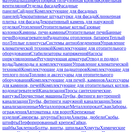
материалы
Шифер
Профнастил
Рулонная кровля
Кровельная
вентиляция
Отделка фасада
Фасадные
панели
Сайдинг
Комплектующие для фасадных
панелей
Декоративные штукатурки для фасада
Клинкерная
плитка для фасада
Декоративный камень для наружной
отделки
Отопление
Отопительные котлы
Газовые
колонки
Камины, печи-камины
Отопительные печи
Банные
печи
Водонагреватели
Радиаторы отопления, батареи
Теплый
пол
Теплые плинтусы
Системы антиобледенения
Управление
климатической техникой
Комплектующие для отопительного
оборудования
Стабилизаторы напряжения
Насосы
циркуляционные
Регулирующая арматура
Отвод и подвод
воды
Дымоходы и комплектующие
Управление климатической
техникой
Комплектующие для радиаторов
Комплектующие для
теплого пола
Топливо и аксессуары для отопительного
оборудования
Комплектующие для печей, каминов
Аксессуары
для каминов, печей
Комплектующие для отопительных котлов,
водонагревателей
Канализация
Тросы сантехнические,
вантузы
Прочистные машины
Трубы, фитинги внутренней
канализации
Трубы, фитинги наружной канализации
Люки
канализационные
Металлопрокат
Металлопрокат
Сваи
Заборы,
ограждения
Автоматика для ворот
Крепежные
изделия
Саморезы, шурупы
Гвозди
Анкеры, дюбели
Скобы,
штифты
Перфорированный крепеж
Гайки,
шайбы
Заклепки
Болты, винты, шпильки
Хомуты
Химические