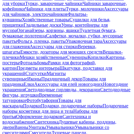
для уборки
Турки, заварочные чайники
Чайники заварочные,
кофейники
Чайники для плиты
Турки, молочники
Аксессуары
для чайников, электрочайников
Фильтры-
кувшины
Хозяйственные товары
Сушилки для белья,
прищепки
Гладильные доски
Урны, контейнеры для
мусора
Органайзеры, корзины, ящики
Туалетная бумага,
бумажные полотенца
Салфетки, мочалки, губки, мусорные
пакеты
Фольга, пленка, пакеты
Упаковочная тара
Аксессуары
для глажения
Аксессуары для стирки
Веревки,
шпагаты
Емкости, дозаторы для моющих средств
Вешалки-
плечики
Мешки хозяйственные
Сувениры
Копилки
Картины,
постеры
Фотоальбомы
Рамки для фотографий,
картин
Предметы интерьера
Шкатулки, подставки для
украшений
Статуэтки
Магниты
сувенирные
Иконы
Праздничный декор
Товары для
праздника
Елки
Аксессуары для елей новогодних
Новогодние
украшения
Светодиодные гирлянды, декорации
Светодиодные
фигуры, игрушки
Временные
татуировки
Фотобутафория
Товары для
маскарада
Подарки
Подарки, подарочные наборы
Подарочные
наборы косметики для лица и тела
Наборы для
бритья
Оформление подарков
Сантехника и
водоснабжение
Сантехника
Душевые кабины, поддоны,
двери
Ванны
Унитазы
Умывальники
Умывальники со
смесителями
Смесители
Душевые панели,