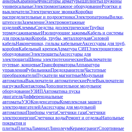
анкеры
Карабины
Фиксаторы арматуры
Шплинты
Пружины
универсальные
Электромонтажное оборудование
Розетки и
выключатели
Электрические звонки
Коробки
распределительные и подрозетники
Электропатроны
Вилки,
штепсели
Заземление
Электромонтажные
изделия
Клеммы
Средства диэлектрические
Трубки
термоусаживаемые
Изолирующие зажимы
Кабель и системы
для прокладки
Короба, трубы, металлорукав
Силовой
кабель
Наконечники, гильзы кабельные
Аксессуары для труб,
коробов
Кабельный крепеж
Арматура СИП
Электрощитовое
оборудование
Электрощиты
Аксессуары для
электрощита
Шины электротехнические
Выключатели
путевые, концевые
Трансформаторы
Аппаратура
управления
Рубильники
Предохранители
Частотные
преобразователи
Пускатели магнитные
Модульная
автоматика
Выключатели автоматические
Реле
Выключатели
нагрузки
Контакторы
Дополнительное модульное
оборудование
УЗИП
Автоматика пуска
двигателя
Дифференциальные
автоматы
УЗО
Конденсаторы
Комплексная защита
электродвигателей
Аксессуары для модульной
автоматики
Приборы учета
Счетчики газа
Счетчики
электроэнергии
Счетчики воды
Ремонт и отделка
Напольные
покрытия и
плитка
Плитка
Ламинат
Линолеум
Керамогранит
Спортивные