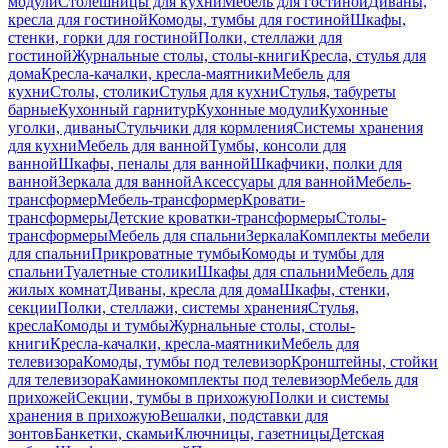
модули
Столешницы для кухни
Мебель для гостиной
Диваны,
кресла для гостиной
Комоды, тумбы для гостиной
Шкафы,
стенки, горки для гостиной
Полки, стеллажи для
гостиной
Журнальные столы, столы-книги
Кресла, стулья для
дома
Кресла-качалки, кресла-маятники
Мебель для
кухни
Столы, столики
Стулья для кухни
Стулья, табуреты
барные
Кухонный гарнитур
Кухонные модули
Кухонные
уголки, диваны
Стульчики для кормления
Системы хранения
для кухни
Мебель для ванной
Тумбы, консоли для
ванной
Шкафы, пеналы для ванной
Шкафчики, полки для
ванной
Зеркала для ванной
Аксессуары для ванной
Мебель-
трансформер
Мебель-трансформер
Кровати-
трансформеры
Детские кроватки-трансформеры
Столы-
трансформеры
Мебель для спальни
Зеркала
Комплекты мебели
для спальни
Прикроватные тумбы
Комоды и тумбы для
спальни
Туалетные столики
Шкафы для спальни
Мебель для
жилых комнат
Диваны, кресла для дома
Шкафы, стенки,
секции
Полки, стеллажи, системы хранения
Стулья,
кресла
Комоды и тумбы
Журнальные столы, столы-
книги
Кресла-качалки, кресла-маятники
Мебель для
телевизора
Комоды, тумбы под телевизор
Кронштейны, стойки
для телевизора
Каминокомплекты под телевизор
Мебель для
прихожей
Секции, тумбы в прихожую
Полки и системы
хранения в прихожую
Вешалки, подставки для
зонтов
Банкетки, скамьи
Ключницы, газетницы
Детская