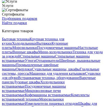
Услуги
Сертификаты
Подборщик подарков
Найти подарки
Категории товаров
Бытовая техника
Крупная техника для
кухни
Холодильники
Вытяжки
Кухонные
плиты
Морозильники
Посудомоечные машины
Настольные
плиты
Винные шкафы
Мини-холодильники
Техника для ухода
за одеждой
Стиральные машины
Стиральные машины
встраиваемые
Утюги
Отпариватели
Швейные, вышивальные
машины
Промышленные швейные
машины
Оверлоки
Сушильные машины, шкафы
Гладильные
системы, прессы
Машинки для удаления катышков
Сушилки
для обуви
Встраиваемая техника, оборудование
Варочные
панели
Духовые шкафы
Холодильники
встраиваемые
Посудомоечные машины
встраиваемые
Микроволновые печи
встраиваемые
Кофемашины встраиваемые
Комплекты
встраиваемой техники
Морозильники
встраиваемые
Измельчители пищевых отходов
Шкафы для