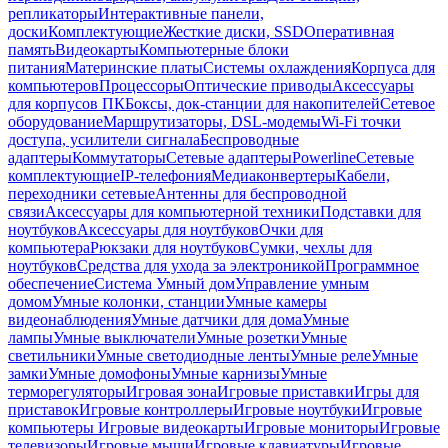
репликаторы
Интерактивные панели,
доски
Комплектующие
Жесткие диски, SSD
Оперативная
память
Видеокарты
Компьютерные блоки
питания
Материнские платы
Системы охлаждения
Корпуса для
компьютеров
Процессоры
Оптические приводы
Аксессуары
для корпусов ПК
Боксы, док-станции для накопителей
Сетевое
оборудование
Маршрутизаторы, DSL-модемы
Wi-Fi точки
доступа, усилители сигнала
Беспроводные
адаптеры
Коммутаторы
Сетевые адаптеры
Powerline
Сетевые
комплектующие
IP-телефония
Медиаконвертеры
Кабели,
переходники сетевые
Антенны для беспроводной
связи
Аксессуары для компьютерной техники
Подставки для
ноутбуков
Аксессуары для ноутбуков
Очки для
компьютера
Рюкзаки для ноутбуков
Сумки, чехлы для
ноутбуков
Средства для ухода за электроникой
Программное
обеспечение
Система Умный дом
Управление умным
домом
Умные колонки, станции
Умные камеры
видеонаблюдения
Умные датчики для дома
Умные
лампы
Умные выключатели
Умные розетки
Умные
светильники
Умные светодиодные ленты
Умные реле
Умные
замки
Умные домофоны
Умные карнизы
Умные
терморегуляторы
Игровая зона
Игровые приставки
Игры для
приставок
Игровые контроллеры
Игровые ноутбуки
Игровые
компьютеры
Игровые видеокарты
Игровые мониторы
Игровые
телевизоры
Игровые мыши
Игровые клавиатуры
Игровые