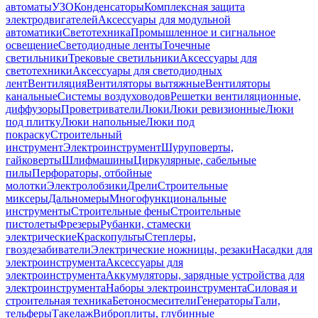
автоматы
УЗО
Конденсаторы
Комплексная защита
электродвигателей
Аксессуары для модульной
автоматики
Светотехника
Промышленное и сигнальное
освещение
Светодиодные ленты
Точечные
светильники
Трековые светильники
Аксессуары для
светотехники
Аксессуары для светодиодных
лент
Вентиляция
Вентиляторы вытяжные
Вентиляторы
канальные
Системы воздуховодов
Решетки вентиляционные,
диффузоры
Проветриватели
Люки
Люки ревизионные
Люки
под плитку
Люки напольные
Люки под
покраску
Строительный
инструмент
Электроинструмент
Шуруповерты,
гайковерты
Шлифмашины
Циркулярные, сабельные
пилы
Перфораторы, отбойные
молотки
Электролобзики
Дрели
Строительные
миксеры
Дальномеры
Многофункциональные
инструменты
Строительные фены
Строительные
пистолеты
Фрезеры
Рубанки, стамески
электрические
Краскопульты
Степлеры,
гвоздезабиватели
Электрические ножницы, резаки
Насадки для
электроинструмента
Аксессуары для
электроинструмента
Аккумуляторы, зарядные устройства для
электроинструмента
Наборы электроинструмента
Силовая и
строительная техника
Бетоносмесители
Генераторы
Тали,
тельферы
Такелаж
Виброплиты, глубинные