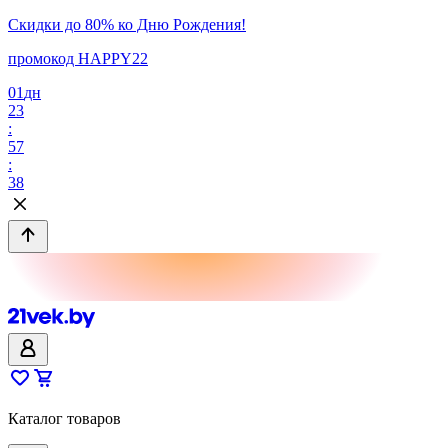
Скидки до 80% ко Дню Рождения!
промокод HAPPY22
01
дн
23
:
57
:
38
Каталог товаров