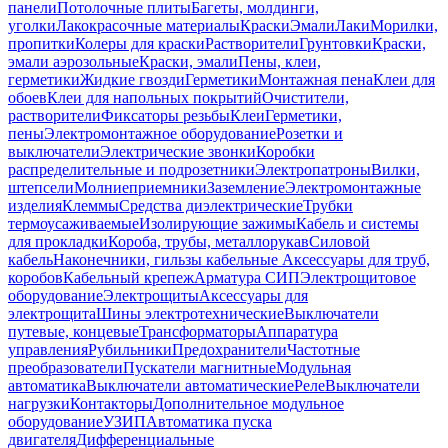
панели
Потолочные плиты
Багеты, молдинги,
уголки
Лакокрасочные материалы
Краски
Эмали
Лаки
Морилки,
пропитки
Колеры для краски
Растворители
Грунтовки
Краски,
эмали аэрозольные
Краски, эмали
Пены, клеи,
герметики
Жидкие гвозди
Герметики
Монтажная пена
Клеи для
обоев
Клеи для напольных покрытий
Очистители,
растворители
Фиксаторы резьбы
Клеи
Герметики,
пены
Электромонтажное оборудование
Розетки и
выключатели
Электрические звонки
Коробки
распределительные и подрозетники
Электропатроны
Вилки,
штепсели
Молниеприемники
Заземление
Электромонтажные
изделия
Клеммы
Средства диэлектрические
Трубки
термоусаживаемые
Изолирующие зажимы
Кабель и системы
для прокладки
Короба, трубы, металлорукав
Силовой
кабель
Наконечники, гильзы кабельные
Аксессуары для труб,
коробов
Кабельный крепеж
Арматура СИП
Электрощитовое
оборудование
Электрощиты
Аксессуары для
электрощита
Шины электротехнические
Выключатели
путевые, концевые
Трансформаторы
Аппаратура
управления
Рубильники
Предохранители
Частотные
преобразователи
Пускатели магнитные
Модульная
автоматика
Выключатели автоматические
Реле
Выключатели
нагрузки
Контакторы
Дополнительное модульное
оборудование
УЗИП
Автоматика пуска
двигателя
Дифференциальные