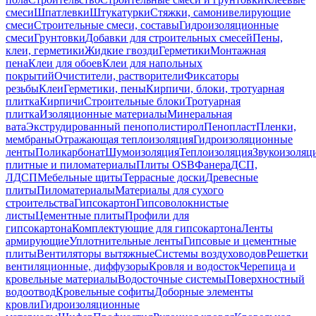
смеси
Шпатлевки
Штукатурки
Стяжки, самонивелирующие
смеси
Строительные смеси, составы
Гидроизоляционные
смеси
Грунтовки
Добавки для строительных смесей
Пены,
клеи, герметики
Жидкие гвозди
Герметики
Монтажная
пена
Клеи для обоев
Клеи для напольных
покрытий
Очистители, растворители
Фиксаторы
резьбы
Клеи
Герметики, пены
Кирпичи, блоки, тротуарная
плитка
Кирпичи
Строительные блоки
Тротуарная
плитка
Изоляционные материалы
Минеральная
вата
Экструдированный пенополистирол
Пенопласт
Пленки,
мембраны
Отражающая теплоизоляция
Гидроизоляционные
ленты
Поликарбонат
Шумоизоляция
Теплоизоляция
Звукоизоляц
плитные и пиломатериалы
Плиты OSB
Фанера
ДСП,
ЛДСП
Мебельные щиты
Террасные доски
Древесные
плиты
Пиломатериалы
Материалы для сухого
строительства
Гипсокартон
Гипсоволокнистые
листы
Цементные плиты
Профили для
гипсокартона
Комплектующие для гипсокартона
Ленты
армирующие
Уплотнительные ленты
Гипсовые и цементные
плиты
Вентиляторы вытяжные
Системы воздуховодов
Решетки
вентиляционные, диффузоры
Кровля и водосток
Черепица и
кровельные материалы
Водосточные системы
Поверхностный
водоотвод
Кровельные софиты
Доборные элементы
кровли
Гидроизоляционные