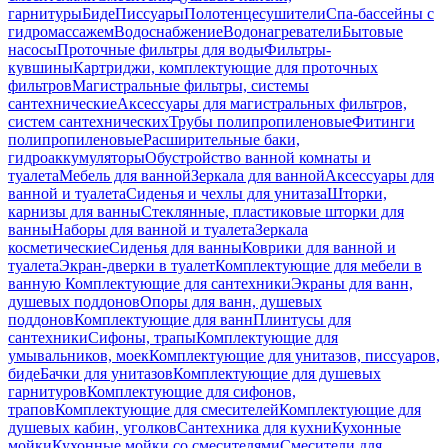
гарнитуры
Биде
Писсуары
Полотенцесушители
Спа-бассейны с
гидромассажем
Водоснабжение
Водонагреватели
Бытовые
насосы
Проточные фильтры для воды
Фильтры-
кувшины
Картриджи, комплектующие для проточных
фильтров
Магистральные фильтры, системы
сантехнические
Аксессуары для магистральных фильтров,
систем сантехнических
Трубы полипропиленовые
Фитинги
полипропиленовые
Расширительные баки,
гидроаккумуляторы
Обустройство ванной комнаты и
туалета
Мебель для ванной
Зеркала для ванной
Аксессуары для
ванной и туалета
Сиденья и чехлы для унитаза
Шторки,
карнизы для ванны
Стеклянные, пластиковые шторки для
ванны
Наборы для ванной и туалета
Зеркала
косметические
Сиденья для ванны
Коврики для ванной и
туалета
Экран-дверки в туалет
Комплектующие для мебели в
ванную
Комплектующие для сантехники
Экраны для ванн,
душевых поддонов
Опоры для ванн, душевых
поддонов
Комплектующие для ванн
Плинтусы для
сантехники
Сифоны, трапы
Комплектующие для
умывальников, моек
Комплектующие для унитазов, писсуаров,
биде
Бачки для унитазов
Комплектующие для душевых
гарнитуров
Комплектующие для сифонов,
трапов
Комплектующие для смесителей
Комплектующие для
душевых кабин, уголков
Сантехника для кухни
Кухонные
мойки
Кухонные мойки со смесителями
Смесители для