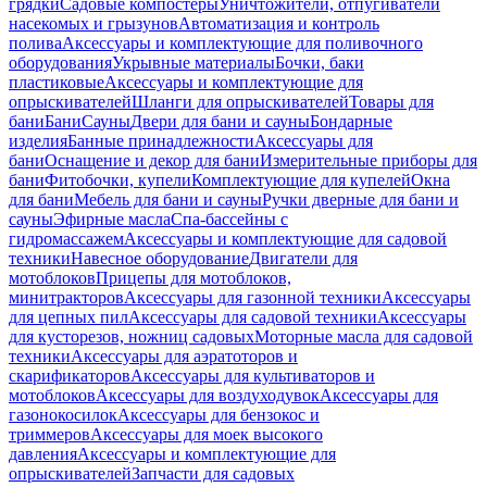
грядки
Садовые компостеры
Уничтожители, отпугиватели
насекомых и грызунов
Автоматизация и контроль
полива
Аксессуары и комплектующие для поливочного
оборудования
Укрывные материалы
Бочки, баки
пластиковые
Аксессуары и комплектующие для
опрыскивателей
Шланги для опрыскивателей
Товары для
бани
Бани
Сауны
Двери для бани и сауны
Бондарные
изделия
Банные принадлежности
Аксессуары для
бани
Оснащение и декор для бани
Измерительные приборы для
бани
Фитобочки, купели
Комплектующие для купелей
Окна
для бани
Мебель для бани и сауны
Ручки дверные для бани и
сауны
Эфирные масла
Спа-бассейны с
гидромассажем
Аксессуары и комплектующие для садовой
техники
Навесное оборудование
Двигатели для
мотоблоков
Прицепы для мотоблоков,
минитракторов
Аксессуары для газонной техники
Аксессуары
для цепных пил
Аксессуары для садовой техники
Аксессуары
для кусторезов, ножниц садовых
Моторные масла для садовой
техники
Аксессуары для аэратоторов и
скарификаторов
Аксессуары для культиваторов и
мотоблоков
Аксессуары для воздуходувок
Аксессуары для
газонокосилок
Аксессуары для бензокос и
триммеров
Аксессуары для моек высокого
давления
Аксессуары и комплектующие для
опрыскивателей
Запчасти для садовых