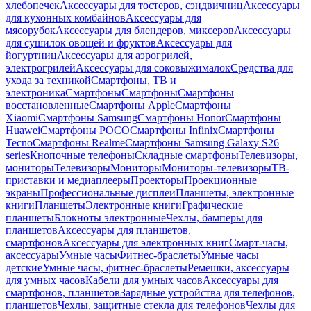
хлебопечек
Аксессуары для тостеров, сэндвичниц
Аксессуары
для кухонных комбайнов
Аксессуары для
мясорубок
Аксессуары для блендеров, миксеров
Аксессуары
для сушилок овощей и фруктов
Аксессуары для
йогуртниц
Аксессуары для аэрогрилей,
электрогрилей
Аксессуары для соковыжималок
Средства для
ухода за техникой
Смартфоны, ТВ и
электроника
Смартфоны
Смартфоны
Смартфоны
восстановленные
Смартфоны Apple
Смартфоны
Xiaomi
Смартфоны Samsung
Смартфоны Honor
Смартфоны
Huawei
Смартфоны POCO
Смартфоны Infinix
Смартфоны
Tecno
Смартфоны Realme
Смартфоны Samsung Galaxy S26
series
Кнопочные телефоны
Складные смартфоны
Телевизоры,
мониторы
Телевизоры
Мониторы
Мониторы-телевизоры
ТВ-
приставки и медиаплееры
Проекторы
Проекционные
экраны
Профессиональные дисплеи
Планшеты, электронные
книги
Планшеты
Электронные книги
Графические
планшеты
Блокноты электронные
Чехлы, бамперы для
планшетов
Аксессуары для планшетов,
смартфонов
Аксессуары для электронных книг
Смарт-часы,
аксессуары
Умные часы
Фитнес-браслеты
Умные часы
детские
Умные часы, фитнес-браслеты
Ремешки, аксессуары
для умных часов
Кабели для умных часов
Аксессуары для
смартфонов, планшетов
Зарядные устройства для телефонов,
планшетов
Чехлы, защитные стекла для телефонов
Чехлы для