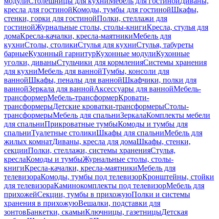
модули
Столешницы для кухни
Мебель для гостиной
Диваны,
кресла для гостиной
Комоды, тумбы для гостиной
Шкафы,
стенки, горки для гостиной
Полки, стеллажи для
гостиной
Журнальные столы, столы-книги
Кресла, стулья для
дома
Кресла-качалки, кресла-маятники
Мебель для
кухни
Столы, столики
Стулья для кухни
Стулья, табуреты
барные
Кухонный гарнитур
Кухонные модули
Кухонные
уголки, диваны
Стульчики для кормления
Системы хранения
для кухни
Мебель для ванной
Тумбы, консоли для
ванной
Шкафы, пеналы для ванной
Шкафчики, полки для
ванной
Зеркала для ванной
Аксессуары для ванной
Мебель-
трансформер
Мебель-трансформер
Кровати-
трансформеры
Детские кроватки-трансформеры
Столы-
трансформеры
Мебель для спальни
Зеркала
Комплекты мебели
для спальни
Прикроватные тумбы
Комоды и тумбы для
спальни
Туалетные столики
Шкафы для спальни
Мебель для
жилых комнат
Диваны, кресла для дома
Шкафы, стенки,
секции
Полки, стеллажи, системы хранения
Стулья,
кресла
Комоды и тумбы
Журнальные столы, столы-
книги
Кресла-качалки, кресла-маятники
Мебель для
телевизора
Комоды, тумбы под телевизор
Кронштейны, стойки
для телевизора
Каминокомплекты под телевизор
Мебель для
прихожей
Секции, тумбы в прихожую
Полки и системы
хранения в прихожую
Вешалки, подставки для
зонтов
Банкетки, скамьи
Ключницы, газетницы
Детская