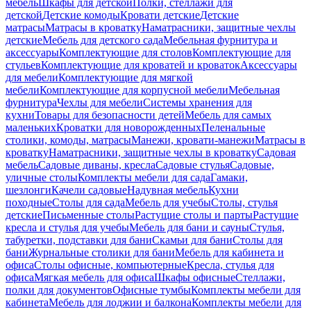
мебель
Шкафы для детской
Полки, стеллажи для
детской
Детские комоды
Кровати детские
Детские
матрасы
Матрасы в кроватку
Наматрасники, защитные чехлы
детские
Мебель для детского сада
Мебельная фурнитура и
аксессуары
Комплектующие для столов
Комплектующие для
стульев
Комплектующие для кроватей и кроваток
Аксессуары
для мебели
Комплектующие для мягкой
мебели
Комплектующие для корпусной мебели
Мебельная
фурнитура
Чехлы для мебели
Системы хранения для
кухни
Товары для безопасности детей
Мебель для самых
маленьких
Кроватки для новорожденных
Пеленальные
столики, комоды, матрасы
Манежи, кровати-манежи
Матрасы в
кроватку
Наматрасники, защитные чехлы в кроватку
Садовая
мебель
Садовые диваны, кресла
Садовые стулья
Садовые,
уличные столы
Комплекты мебели для сада
Гамаки,
шезлонги
Качели садовые
Надувная мебель
Кухни
походные
Столы для сада
Мебель для учебы
Столы, стулья
детские
Письменные столы
Растущие столы и парты
Растущие
кресла и стулья для учебы
Мебель для бани и сауны
Стулья,
табуретки, подставки для бани
Скамьи для бани
Столы для
бани
Журнальные столики для бани
Мебель для кабинета и
офиса
Столы офисные, компьютерные
Кресла, стулья для
офиса
Мягкая мебель для офиса
Шкафы офисные
Стеллажи,
полки для документов
Офисные тумбы
Комплекты мебели для
кабинета
Мебель для лоджии и балкона
Комплекты мебели для