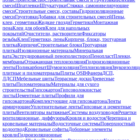
смеси
Шпатлевки
Штукатурки
Стяжки, самонивелирующие
смеси
Строительные смеси, составы
Гидроизоляционные
смеси
Грунтовки
Добавки для строительных смесей
Пены,
клеи, герметики
Жидкие гвозди
Герметики
Монтажная
пена
Клеи для обоев
Клеи для напольных
покрытий
Очистители, растворители
Фиксаторы
резьбы
Клеи
Герметики, пены
Кирпичи, блоки, тротуарная
плитка
Кирпичи
Строительные блоки
Тротуарная
плитка
Изоляционные материалы
Минеральная
вата
Экструдированный пенополистирол
Пенопласт
Пленки,
мембраны
Отражающая теплоизоляция
Гидроизоляционные
ленты
Поликарбонат
Шумоизоляция
Теплоизоляция
Звукоизоляц
плитные и пиломатериалы
Плиты OSB
Фанера
ДСП,
ЛДСП
Мебельные щиты
Террасные доски
Древесные
плиты
Пиломатериалы
Материалы для сухого
строительства
Гипсокартон
Гипсоволокнистые
листы
Цементные плиты
Профили для
гипсокартона
Комплектующие для гипсокартона
Ленты
армирующие
Уплотнительные ленты
Гипсовые и цементные
плиты
Вентиляторы вытяжные
Системы воздуховодов
Решетки
вентиляционные, диффузоры
Кровля и водосток
Черепица и
кровельные материалы
Водосточные системы
Поверхностный
водоотвод
Кровельные софиты
Доборные элементы
кровли
Гидроизоляционные