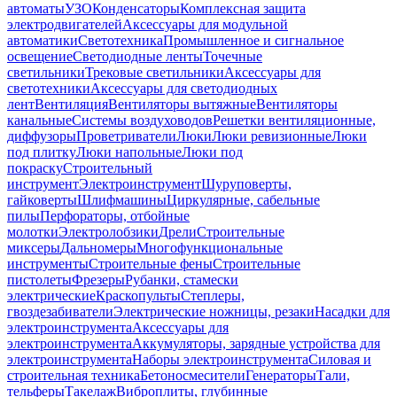
автоматы
УЗО
Конденсаторы
Комплексная защита
электродвигателей
Аксессуары для модульной
автоматики
Светотехника
Промышленное и сигнальное
освещение
Светодиодные ленты
Точечные
светильники
Трековые светильники
Аксессуары для
светотехники
Аксессуары для светодиодных
лент
Вентиляция
Вентиляторы вытяжные
Вентиляторы
канальные
Системы воздуховодов
Решетки вентиляционные,
диффузоры
Проветриватели
Люки
Люки ревизионные
Люки
под плитку
Люки напольные
Люки под
покраску
Строительный
инструмент
Электроинструмент
Шуруповерты,
гайковерты
Шлифмашины
Циркулярные, сабельные
пилы
Перфораторы, отбойные
молотки
Электролобзики
Дрели
Строительные
миксеры
Дальномеры
Многофункциональные
инструменты
Строительные фены
Строительные
пистолеты
Фрезеры
Рубанки, стамески
электрические
Краскопульты
Степлеры,
гвоздезабиватели
Электрические ножницы, резаки
Насадки для
электроинструмента
Аксессуары для
электроинструмента
Аккумуляторы, зарядные устройства для
электроинструмента
Наборы электроинструмента
Силовая и
строительная техника
Бетоносмесители
Генераторы
Тали,
тельферы
Такелаж
Виброплиты, глубинные