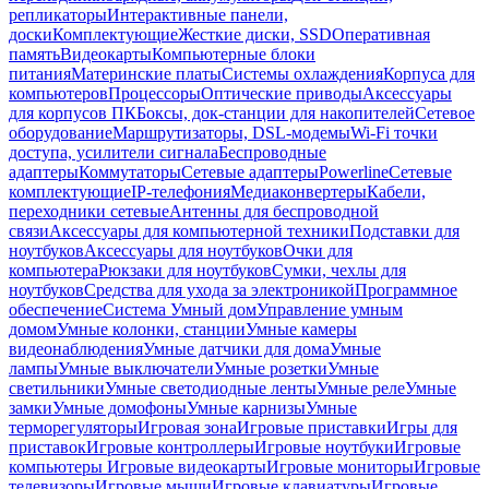
репликаторы
Интерактивные панели,
доски
Комплектующие
Жесткие диски, SSD
Оперативная
память
Видеокарты
Компьютерные блоки
питания
Материнские платы
Системы охлаждения
Корпуса для
компьютеров
Процессоры
Оптические приводы
Аксессуары
для корпусов ПК
Боксы, док-станции для накопителей
Сетевое
оборудование
Маршрутизаторы, DSL-модемы
Wi-Fi точки
доступа, усилители сигнала
Беспроводные
адаптеры
Коммутаторы
Сетевые адаптеры
Powerline
Сетевые
комплектующие
IP-телефония
Медиаконвертеры
Кабели,
переходники сетевые
Антенны для беспроводной
связи
Аксессуары для компьютерной техники
Подставки для
ноутбуков
Аксессуары для ноутбуков
Очки для
компьютера
Рюкзаки для ноутбуков
Сумки, чехлы для
ноутбуков
Средства для ухода за электроникой
Программное
обеспечение
Система Умный дом
Управление умным
домом
Умные колонки, станции
Умные камеры
видеонаблюдения
Умные датчики для дома
Умные
лампы
Умные выключатели
Умные розетки
Умные
светильники
Умные светодиодные ленты
Умные реле
Умные
замки
Умные домофоны
Умные карнизы
Умные
терморегуляторы
Игровая зона
Игровые приставки
Игры для
приставок
Игровые контроллеры
Игровые ноутбуки
Игровые
компьютеры
Игровые видеокарты
Игровые мониторы
Игровые
телевизоры
Игровые мыши
Игровые клавиатуры
Игровые