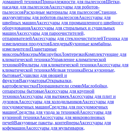
домашней техники
Принадлежности для пылесосов
Щетки,
насадки для пылесосов
Аксессуары для роботов-
пылесосов
Расходные материалы для пылесосов
Станции,
аккумуляторы для роботов-пылесосов
Аксессуары для
швейных машин
Аксессуары для промышленного швейного
оборудования
Аксессуары для стиральных и сушильных
машин
Аксессуары для пароочистителей,
отпаривателей
Аксессуары для стеклоочистителей
Техника для
измельчения продуктов
Блендеры
Кухонные комбайны,
измельчители
Планетарные
миксеры
Миксеры
Мясорубки
Ломтерезки
Комплектующие для
климатической техники
Управление климатической
техникой
Фильтры для климатической техники
Аксессуары для
климатической техники
Мелкая техника
Весы кухонные,
бытовые
Сушилки для овощей и
фруктов
Вакууматоры
Открывалки,
картофелечистки
Проращиватели семян
Маслобойки,
сепараторы бытовые
Аксессуары для крупной
техники
Аксессуары для вытяжек
Аксессуары для плит и
духовок
Аксессуары для холодильников
Аксессуары для
посудомоечных машин
Средства для посудомоечных
машин
Средства для ухода за техникой
Аксессуары для
кухонной техники
Аксессуары для микроволновых
печей
Вакуумные пакеты, контейнеры
Аксессуары для
кофемашин
Аксессуары для мультиварок,