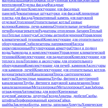
материалы
Шифер
Профнастил
Рулонная кровля
Кровельная
вентиляция
Отделка фасада
Фасадные
панели
Сайдинг
Комплектующие для фасадных
панелей
Декоративные штукатурки для фасада
Клинкерная
плитка для фасада
Декоративный камень для наружной
отделки
Отопление
Отопительные котлы
Газовые
колонки
Камины, печи-камины
Отопительные печи
Банные
печи
Водонагреватели
Радиаторы отопления, батареи
Теплый
пол
Теплые плинтусы
Системы антиобледенения
Управление
климатической техникой
Комплектующие для отопительного
оборудования
Стабилизаторы напряжения
Насосы
циркуляционные
Регулирующая арматура
Отвод и подвод
воды
Дымоходы и комплектующие
Управление климатической
техникой
Комплектующие для радиаторов
Комплектующие для
теплого пола
Топливо и аксессуары для отопительного
оборудования
Комплектующие для печей, каминов
Аксессуары
для каминов, печей
Комплектующие для отопительных котлов,
водонагревателей
Канализация
Тросы сантехнические,
вантузы
Прочистные машины
Трубы, фитинги внутренней
канализации
Трубы, фитинги наружной канализации
Люки
канализационные
Металлопрокат
Металлопрокат
Сваи
Заборы,
ограждения
Автоматика для ворот
Крепежные
изделия
Саморезы, шурупы
Гвозди
Анкеры, дюбели
Скобы,
штифты
Перфорированный крепеж
Гайки,
шайбы
Заклепки
Болты, винты, шпильки
Хомуты
Химические