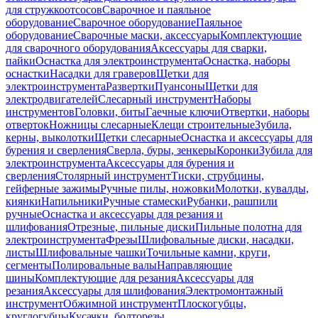
для стружкоотсосов
Сварочное и паяльное
оборудование
Сварочное оборудование
Паяльное
оборудование
Сварочные маски, аксессуары
Комплектующие
для сварочного оборудования
Аксессуары для сварки,
пайки
Оснастка для электроинструмента
Оснастка, наборы
оснастки
Насадки для граверов
Щетки для
электроинструмента
Развертки
Пуансоны
Щетки для
электродвигателей
Слесарный инструмент
Наборы
инструментов
Головки, биты
Гаечные ключи
Отвертки, наборы
отверток
Ножницы слесарные
Клещи строительные
Зубила,
керны, выколотки
Щетки слесарные
Оснастка и аксессуары для
бурения и сверления
Сверла, буры, зенкеры
Коронки
Зубила для
электроинструмента
Аксессуары для бурения и
сверления
Столярный инструмент
Тиски, струбцины,
гейферные зажимы
Ручные пилы, ножовки
Молотки, кувалды,
киянки
Напильники
Ручные стамески
Рубанки, рашпили
ручные
Оснастка и аксессуары для резания и
шлифования
Отрезные, пильные диски
Пильные полотна для
электроинструмента
Фрезы
Шлифовальные диски, насадки,
листы
Шлифовальные чашки
Точильные камни, круги,
сегменты
Полировальные валы
Направляющие
шины
Комплектующие для резания
Аксессуары для
резания
Аксессуары для шлифования
Электромонтажный
инструмент
Обжимной инструмент
Плоскогубцы,
круглогубцы
Кусачки, болторезы,