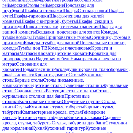
геймерские
Столы геймерские
Подставки для
ноутбуков
Шкафы и стеллажи
Шкафы
Стенки, горки
Шкафы-
купе
Шкафы-гармошки
Шкафы-пеналы для жилой
комнаты
Шкафы с витриной, буфеты
Шкафы, секции в
прихожую
Полки, стеллажи, системы хранения
Шкафы для
ванной комнаты
Вешалки, подставки для зонтов
Комоды,
тумбы
Комоды
Тумбы
Прикроватные тумбы
Обувницы, тумбы в
прихожую
Комоды, тумбы для ванной
Пеленальные столики,
комоды
Тумбы под ТВ
Комоды пластиковые
Кровати и
матрасы
Матрасы
Кровати
Детские кровати
Кроватки для
новорожденных
Надувная мебель
Наматрасники, чехлы на
матрас
Основания для
кроватей
Подматрасники
Раскладушки
Кровати-трансформеры,
шкафы-кровати
Кровати-домики
Столы
Кухонные
столы
Барные столы
Столы письменные,
компьютерные
Детские столы
Туалетные столики
Журнальные
столы
Садовые столы
Растущие столы и парты
Столы,
журнальные столики для бани
Приставные
столики
Консольные столики
Обеденные группы
Столы-
книги
Стулья
Кухонные стулья, табуреты
Барные стулья,
табуреты
Компьютерные кресла, стулья
Геймерские
кресла
Детские стулья, табуреты
Банкетки, скамьи
Садовые
кресла, стулья, табуреты
Стулья, табуреты для бани
Стульчики
для кормления
Кухня
Кухонный гарнитур
Кухонные