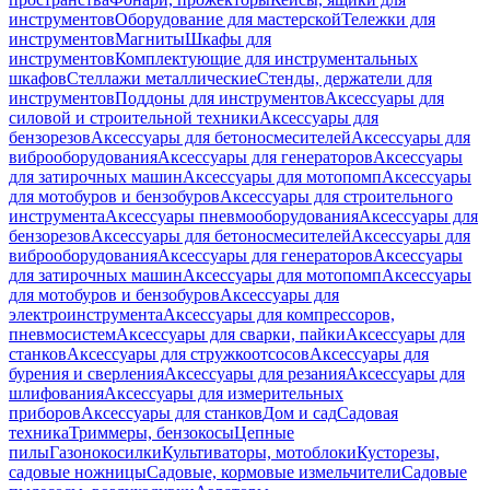
инструментов
Оборудование для мастерской
Тележки для
инструментов
Магниты
Шкафы для
инструментов
Комплектующие для инструментальных
шкафов
Стеллажи металлические
Стенды, держатели для
инструментов
Поддоны для инструментов
Аксессуары для
силовой и строительной техники
Аксессуары для
бензорезов
Аксессуары для бетоносмесителей
Аксессуары для
виброоборудования
Аксессуары для генераторов
Аксессуары
для затирочных машин
Аксессуары для мотопомп
Аксессуары
для мотобуров и бензобуров
Аксессуары для строительного
инструмента
Аксессуары пневмооборудования
Аксессуары для
бензорезов
Аксессуары для бетоносмесителей
Аксессуары для
виброоборудования
Аксессуары для генераторов
Аксессуары
для затирочных машин
Аксессуары для мотопомп
Аксессуары
для мотобуров и бензобуров
Аксессуары для
электроинструмента
Аксессуары для компрессоров,
пневмосистем
Аксессуары для сварки, пайки
Аксессуары для
станков
Аксессуары для стружкоотсосов
Аксессуары для
бурения и сверления
Аксессуары для резания
Аксессуары для
шлифования
Аксессуары для измерительных
приборов
Аксессуары для станков
Дом и сад
Садовая
техника
Триммеры, бензокосы
Цепные
пилы
Газонокосилки
Культиваторы, мотоблоки
Кусторезы,
садовые ножницы
Садовые, кормовые измельчители
Садовые