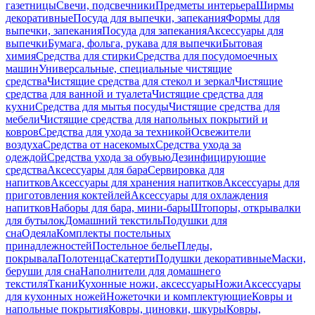
газетницы
Свечи, подсвечники
Предметы интерьера
Ширмы
декоративные
Посуда для выпечки, запекания
Формы для
выпечки, запекания
Посуда для запекания
Аксессуары для
выпечки
Бумага, фольга, рукава для выпечки
Бытовая
химия
Средства для стирки
Средства для посудомоечных
машин
Универсальные, специальные чистящие
средства
Чистящие средства для стекол и зеркал
Чистящие
средства для ванной и туалета
Чистящие средства для
кухни
Средства для мытья посуды
Чистящие средства для
мебели
Чистящие средства для напольных покрытий и
ковров
Средства для ухода за техникой
Освежители
воздуха
Средства от насекомых
Средства ухода за
одеждой
Средства ухода за обувью
Дезинфицирующие
средства
Аксессуары для бара
Сервировка для
напитков
Аксессуары для хранения напитков
Аксессуары для
приготовления коктейлей
Аксессуары для охлаждения
напитков
Наборы для бара, мини-бары
Штопоры, открывалки
для бутылок
Домашний текстиль
Подушки для
сна
Одеяла
Комплекты постельных
принадлежностей
Постельное белье
Пледы,
покрывала
Полотенца
Скатерти
Подушки декоративные
Маски,
беруши для сна
Наполнители для домашнего
текстиля
Ткани
Кухонные ножи, аксессуары
Ножи
Аксессуары
для кухонных ножей
Ножеточки и комплектующие
Ковры и
напольные покрытия
Ковры, циновки, шкуры
Ковры,