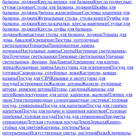
балкона, лоджии
Кресла-мешки для балкона
Кресла подвесные,
стулья садовые
Столы для балкона, лоджии
Шкафы для
балкона, лоджии
Дверцы жалюзийные
Системы хранения для
балкона, лоджии
Журнальные столы, столы-книги
Тумбы для
балкона, лоджии
Кресла-качалки, кресла-маятники
Стулья для
балкона, лоджии
Кресла, пуфы для балкона,
лоджии
Компактные столы для балкона, лоджии
Товары для
дома, бакалея
Освещение
Люстры, потолочные
светильники
Торшеры
Прикроватные лампы,
ночники
Настольные лампы
Споты
Настенные светильники,
бра
Точечные светильники
Трековые светильники
Уличные
светильники, фонари, бра
Лампы
Освещение для картин,
зеркал
Кольцевые лампы
Аксессуары для освещения
Посуда для
готовки
Сковороды, сотейники, воки
Кастрюли, ковши,
казаны
Посуда для СВЧ
Крышки и аксессуары для
посуды
Гастроемкости
Жалюзи, шторы
Жалюзи, рулонные
шторы, римские шторы
Шторы, гардины
Карнизы для
штор
Комплектующие для штор, карнизов, жалюзи
Пленки для
окон
Электроприводные солнцезащитные системы
Столовая
посуда, сервировка
Посуда для напитков
Посуда для горячих
напитков
Посуда для подачи и хранения напитков
Столовые
приборы
Столовая посуда
Посуда для сервировки
Предметы
сервировки
Детская столовая посуда
Декор
Зеркала
Кашпо,
стойки для цветов
Картины, постеры
Часы
интерьерные
Искусственные цветы, растения
Вазы
Ключницы,