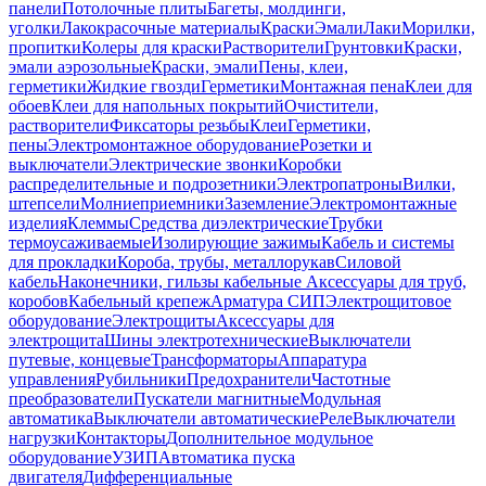
панели
Потолочные плиты
Багеты, молдинги,
уголки
Лакокрасочные материалы
Краски
Эмали
Лаки
Морилки,
пропитки
Колеры для краски
Растворители
Грунтовки
Краски,
эмали аэрозольные
Краски, эмали
Пены, клеи,
герметики
Жидкие гвозди
Герметики
Монтажная пена
Клеи для
обоев
Клеи для напольных покрытий
Очистители,
растворители
Фиксаторы резьбы
Клеи
Герметики,
пены
Электромонтажное оборудование
Розетки и
выключатели
Электрические звонки
Коробки
распределительные и подрозетники
Электропатроны
Вилки,
штепсели
Молниеприемники
Заземление
Электромонтажные
изделия
Клеммы
Средства диэлектрические
Трубки
термоусаживаемые
Изолирующие зажимы
Кабель и системы
для прокладки
Короба, трубы, металлорукав
Силовой
кабель
Наконечники, гильзы кабельные
Аксессуары для труб,
коробов
Кабельный крепеж
Арматура СИП
Электрощитовое
оборудование
Электрощиты
Аксессуары для
электрощита
Шины электротехнические
Выключатели
путевые, концевые
Трансформаторы
Аппаратура
управления
Рубильники
Предохранители
Частотные
преобразователи
Пускатели магнитные
Модульная
автоматика
Выключатели автоматические
Реле
Выключатели
нагрузки
Контакторы
Дополнительное модульное
оборудование
УЗИП
Автоматика пуска
двигателя
Дифференциальные