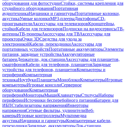
оборудования для фотостудии
Стойки, системы крепления для
студийного оборудования
Портативная
аудиотехника
Наушники и гарнитуры
Портативные колонки,
акустика
Умные колонки
MP3-плееры
Диктофоны
CD-
проигрыватели
Аксессуары для телевизоров
Кронштейны,
стойки
Кабели для телевизоров
Подписки на видеосервисы
ТВ-
антенны
ТВ-тюнеры
Аксессуары для ТВ
Аксессуары для
проектора
Очки 3D
Средства для ухода за
электроникой
Кабели, переходники
Аксессуары для
портативных устройств
Портативные аккумуляторы
Элементы
питания, зарядные устройства
Аккумуляторные
батареи
Держатели, док-станции
Аксессуары для планшетов,
смартфонов
Кабели для телефонов, планшетов
Зарядные
устройства для телефонов, планшетов
Компьютеры и
периферия
Компьютерная
техника
Ноутбуки
Планшеты
Моноблоки
Компьютеры
Игровые
компьютеры
Игровые консоли
Серверное
оборудование
Компьютерная
периферия
Мониторы
Мыши
Клавиатуры
Стилусы
Наборы
периферии
Источники бесперебойного питания
Батареи для
ИБП
Стабилизаторы напряжения
Инверторы
напряжения
Сетевые фильтры, удлинители
Веб-
камеры
Игровые контроллеры
Мультимедиа
акустика
Наушники и гарнитуры
Компьютерные кабели,
переходники
Зарядные, аккумуляторы
Док-станции,