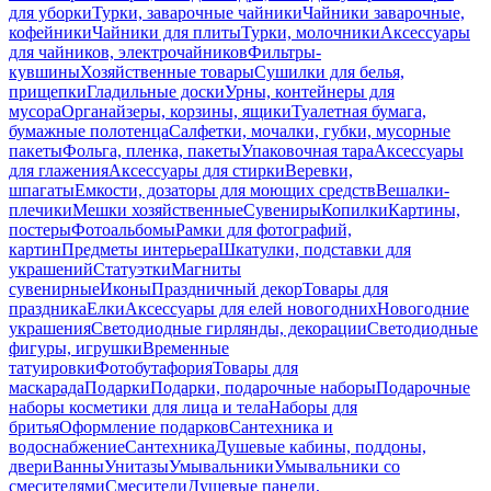
для уборки
Турки, заварочные чайники
Чайники заварочные,
кофейники
Чайники для плиты
Турки, молочники
Аксессуары
для чайников, электрочайников
Фильтры-
кувшины
Хозяйственные товары
Сушилки для белья,
прищепки
Гладильные доски
Урны, контейнеры для
мусора
Органайзеры, корзины, ящики
Туалетная бумага,
бумажные полотенца
Салфетки, мочалки, губки, мусорные
пакеты
Фольга, пленка, пакеты
Упаковочная тара
Аксессуары
для глажения
Аксессуары для стирки
Веревки,
шпагаты
Емкости, дозаторы для моющих средств
Вешалки-
плечики
Мешки хозяйственные
Сувениры
Копилки
Картины,
постеры
Фотоальбомы
Рамки для фотографий,
картин
Предметы интерьера
Шкатулки, подставки для
украшений
Статуэтки
Магниты
сувенирные
Иконы
Праздничный декор
Товары для
праздника
Елки
Аксессуары для елей новогодних
Новогодние
украшения
Светодиодные гирлянды, декорации
Светодиодные
фигуры, игрушки
Временные
татуировки
Фотобутафория
Товары для
маскарада
Подарки
Подарки, подарочные наборы
Подарочные
наборы косметики для лица и тела
Наборы для
бритья
Оформление подарков
Сантехника и
водоснабжение
Сантехника
Душевые кабины, поддоны,
двери
Ванны
Унитазы
Умывальники
Умывальники со
смесителями
Смесители
Душевые панели,