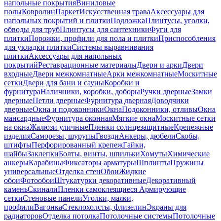
напольные покрытия
Виниловые
полы
Ковролин
Паркет
Искусственная трава
Аксессуары для
напольных покрытий и плитки
Подложка
Плинтусы, уголки,
обводы для труб
Плинтусы для сантехники
Фуги для
плитки
Порожки, профили для пола и плитки
Приспособления
для укладки плитки
Системы выравнивания
плитки
Аксессуары для напольных
покрытий
Реставрационные материалы
Двери и арки
Двери
входные
Двери межкомнатные
Арки межкомнатные
Москитные
сетки
Двери для бани и сауны
Коробки и
фурнитура
Наличники, коробки, доборы
Ручки дверные
Замки
дверные
Петли дверные
Фурнитура дверная
Доводчики
дверные
Окна и подоконники
Окна
Подоконники, отливы
Окна
мансардные
Фурнитура оконная
Мягкие окна
Москитные сетки
на окна
Жалюзи уличные
Пленки солнцезащитные
Крепежные
изделия
Саморезы, шурупы
Гвозди
Анкеры, дюбели
Скобы,
штифты
Перфорированный крепеж
Гайки,
шайбы
Заклепки
Болты, винты, шпильки
Хомуты
Химические
анкеры
Карабины
Фиксаторы арматуры
Шплинты
Пружины
универсальные
Отделка стен
Обои
Жидкие
обои
Фотообои
Штукатурки декоративные
Декоративный
камень
Скинали
Пленки самоклеящиеся
Армирующие
сетки
Стеновые панели
Уголки, маяки,
профили
Вагонка
Стеклохолсты, флизелин
Экраны для
радиаторов
Отделка потолка
Потолочные системы
Потолочные