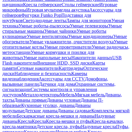
наушники
Кресла геймерские
Столы геймерские
Игровые
микрофоны
Игровая мультимедиа акустика
Аксессуары для
геймеров
Фигурки Funko Pop
Подставки для
ноутбуков
Светодиодные ленты
Лампы для мониторов
Умная
техника
Умные роботы-пылесосы
Умные телевизоры
Умные
стиральные машины
Умные чайники
Умные роботы
кулинарные
Умные вентиляторы
Умные кондиционеры
Умные
обогреватели
Умные увлажнители, очистители воздуха
Умные
отопительные котлы
Умные проветриватели
Умные радиочасы,
метеостанции
Умные кормушки и поилки для
животных
Умные напольные весы
Накопители данных
USB
Flash накопители
Внешние HDD, SSD диски
Карты
памяти
Сетевые накопители
Картридеры
Оптические
диски
Наблюдение и безопасность
Камеры
видеонаблюдения
Аксессуары для CCTV
Домофоны,
вызывные панели
Датчики для дома
Охранные системы,
сигнализации
Системы контроля и управления
доступом
Металлодетекторы
Мебель
Мягкая мебель
Диваны,
тахты
Диваны прямые
Диваны угловые
Диваны П-
образные
Кухонные уголки, диваны
Диваны
модульные
Детские диваны
Диваны садовые
Комплекты мягкой
мебели
Бескаркасные кресла-мешки и диваны
Надувные
диваны
Кресла
Кресла
Кресла-мешки и пуфы
Кресла-качалки,
кресла-маятники
Детские кресла, пуфы
Надувные кресла
Пуфы,
оттоманки
Кресла-кровати
Игровая мебель
Кресла