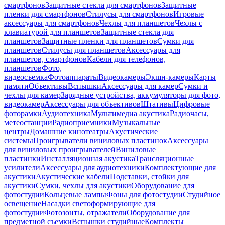
смартфонов
Защитные стекла для смартфонов
Защитные
пленки для смартфонов
Стилусы для смартфонов
Игровые
аксессуары для смартфонов
Чехлы для планшетов
Чехлы с
клавиатурой для планшетов
Защитные стекла для
планшетов
Защитные пленки для планшетов
Сумки для
планшетов
Стилусы для планшетов
Аксессуары для
планшетов, смартфонов
Кабели для телефонов,
планшетов
Фото,
видеосъемка
Фотоаппараты
Видеокамеры
Экшн-камеры
Карты
памяти
Объективы
Вспышки
Аксессуары для камер
Сумки и
чехлы для камер
Зарядные устройства, аккумуляторы для фото,
видеокамер
Аксессуары для объективов
Штативы
Цифровые
фоторамки
Аудиотехника
Мультимедиа акустика
Радиочасы,
метеостанции
Радиоприемники
Музыкальные
центры
Домашние кинотеатры
Акустические
системы
Проигрыватели виниловых пластинок
Аксессуары
для виниловых проигрывателей
Виниловые
пластинки
Инсталляционная акустика
Трансляционные
усилители
Аксессуары для аудиотехники
Комплектующие для
акустики
Акустические кабели
Подставки, стойки для
акустики
Сумки, чехлы для акустики
Оборудование для
фотостудии
Кольцевые лампы
Фоны для фотостудии
Студийное
освещение
Насадки светоформирующие для
фотостудии
Фотозонты, отражатели
Оборудование для
предметной съемки
Вспышки студийные
Комплекты