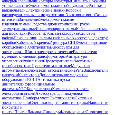
анкеры
Карабины
Фиксаторы арматуры
Шплинты
Пружины
универсальные
Электромонтажное оборудование
Розетки и
выключатели
Электрические звонки
Коробки
распределительные и подрозетники
Электропатроны
Вилки,
штепсели
Заземление
Электромонтажные
изделия
Клеммы
Средства диэлектрические
Трубки
термоусаживаемые
Изолирующие зажимы
Кабель и системы
для прокладки
Короба, трубы, металлорукав
Силовой
кабель
Наконечники, гильзы кабельные
Аксессуары для труб,
коробов
Кабельный крепеж
Арматура СИП
Электрощитовое
оборудование
Электрощиты
Аксессуары для
электрощита
Шины электротехнические
Выключатели
путевые, концевые
Трансформаторы
Аппаратура
управления
Рубильники
Предохранители
Частотные
преобразователи
Пускатели магнитные
Модульная
автоматика
Выключатели автоматические
Реле
Выключатели
нагрузки
Контакторы
Дополнительное модульное
оборудование
УЗИП
Автоматика пуска
двигателя
Дифференциальные
автоматы
УЗО
Конденсаторы
Комплексная защита
электродвигателей
Аксессуары для модульной
автоматики
Приборы учета
Счетчики газа
Счетчики
электроэнергии
Счетчики воды
Ремонт и отделка
Напольные
покрытия и
плитка
Плитка
Ламинат
Линолеум
Керамогранит
Спортивные