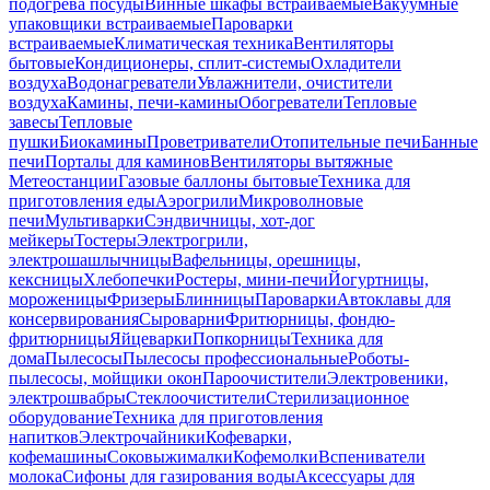
подогрева посуды
Винные шкафы встраиваемые
Вакуумные
упаковщики встраиваемые
Пароварки
встраиваемые
Климатическая техника
Вентиляторы
бытовые
Кондиционеры, сплит-системы
Охладители
воздуха
Водонагреватели
Увлажнители, очистители
воздуха
Камины, печи-камины
Обогреватели
Тепловые
завесы
Тепловые
пушки
Биокамины
Проветриватели
Отопительные печи
Банные
печи
Порталы для каминов
Вентиляторы вытяжные
Метеостанции
Газовые баллоны бытовые
Техника для
приготовления еды
Аэрогрили
Микроволновые
печи
Мультиварки
Сэндвичницы, хот-дог
мейкеры
Тостеры
Электрогрили,
электрошашлычницы
Вафельницы, орешницы,
кексницы
Хлебопечки
Ростеры, мини-печи
Йогуртницы,
мороженицы
Фризеры
Блинницы
Пароварки
Автоклавы для
консервирования
Сыроварни
Фритюрницы, фондю-
фритюрницы
Яйцеварки
Попкорницы
Техника для
дома
Пылесосы
Пылесосы профессиональные
Роботы-
пылесосы, мойщики окон
Пароочистители
Электровеники,
электрошвабры
Стеклоочистители
Стерилизационное
оборудование
Техника для приготовления
напитков
Электрочайники
Кофеварки,
кофемашины
Соковыжималки
Кофемолки
Вспениватели
молока
Сифоны для газирования воды
Аксессуары для