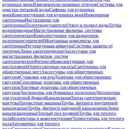
кухонных моек
Измельчители пищевых отходов
Системы для
очистки питьевой воды
Сифоны для кухонных
моек
Комплектующие для кухонных моек
Инженерная
сантехника
Инсталляции для
сантехники
Полотенцесушители
Отвод и подвод воды
Трубы
водопроводные
Магистральные фильтры, системы
сантехнические
Комплектующие для радиаторов,
полотенцесушителей
Монтажные комплекты для
сантехники
Регулирующая арматура
Системы защиты от
протечек
Люки сантехнические
Аксессуары для
магистральных фильтров, систем
сантехнических
Фитинги
Комплектующие для
инсталляций
Опрессовочные насосы
Сантехника для
общественных мест
Аксессуары для общественных
санузлов
Сушилки для рук
Дозаторы для общественных
санузлов
Сенсорные дозаторы для общественных
санузлов
Локтевые дозаторы для общественных
санузлов
Диспенсеры для бумажных полотенец
Диспенсеры
для туалетной бумаги
Канализация
Тросы сантехнические,
вантузы
Прочистные машины
Трубы, фитинги внутренней
канализации
Трубы, фитинги наружной канализации
Люки
канализационные
Теплый пол водяной
Трубы для теплого
пола
Коллекторы и комплектующие
Термостатика для теплого
пола
Автоматика для теплого
пола
Строительство
Строительные смеси и грунтовки
Клеевые