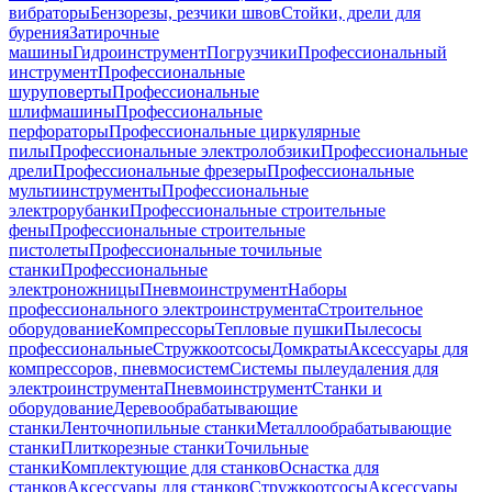
вибраторы
Бензорезы, резчики швов
Стойки, дрели для
бурения
Затирочные
машины
Гидроинструмент
Погрузчики
Профессиональный
инструмент
Профессиональные
шуруповерты
Профессиональные
шлифмашины
Профессиональные
перфораторы
Профессиональные циркулярные
пилы
Профессиональные электролобзики
Профессиональные
дрели
Профессиональные фрезеры
Профессиональные
мультиинструменты
Профессиональные
электрорубанки
Профессиональные строительные
фены
Профессиональные строительные
пистолеты
Профессиональные точильные
станки
Профессиональные
электроножницы
Пневмоинструмент
Наборы
профессионального электроинструмента
Строительное
оборудование
Компрессоры
Тепловые пушки
Пылесосы
профессиональные
Стружкоотсосы
Домкраты
Аксессуары для
компрессоров, пневмосистем
Системы пылеудаления для
электроинструмента
Пневмоинструмент
Станки и
оборудование
Деревообрабатывающие
станки
Ленточнопильные станки
Металлообрабатывающие
станки
Плиткорезные станки
Точильные
станки
Комплектующие для станков
Оснастка для
станков
Аксессуары для станков
Стружкоотсосы
Аксессуары