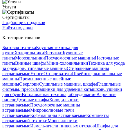
Услуги
Сертификаты
Подборщик подарков
Найти подарки
Категории товаров
Бытовая техника
Крупная техника для
кухни
Холодильники
Вытяжки
Кухонные
плиты
Морозильники
Посудомоечные машины
Настольные
плиты
Винные шкафы
Мини-холодильники
Техника для ухода
за одеждой
Стиральные машины
Стиральные машины
встраиваемые
Утюги
Отпариватели
Швейные, вышивальные
машины
Промышленные швейные
машины
Оверлоки
Сушильные машины, шкафы
Гладильные
системы, прессы
Машинки для удаления катышков
Сушилки
для обуви
Встраиваемая техника, оборудование
Варочные
панели
Духовые шкафы
Холодильники
встраиваемые
Посудомоечные машины
встраиваемые
Микроволновые печи
встраиваемые
Кофемашины встраиваемые
Комплекты
встраиваемой техники
Морозильники
встраиваемые
Измельчители пищевых отходов
Шкафы для