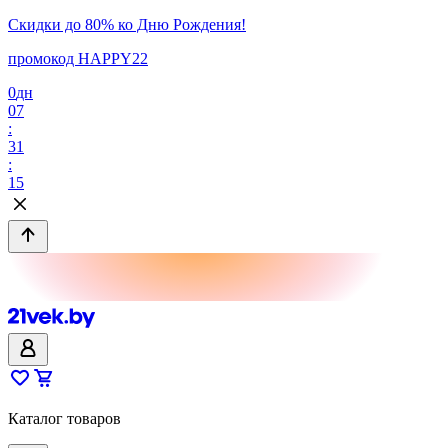
Скидки до 80% ко Дню Рождения!
промокод HAPPY22
0
дн
07
:
31
:
15
Каталог товаров