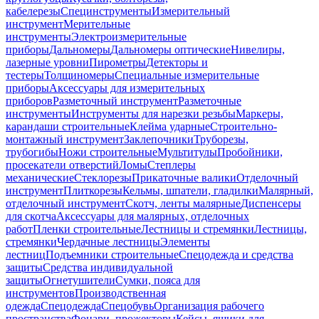
кабелерезы
Специнструменты
Измерительный
инструмент
Мерительные
инструменты
Электроизмерительные
приборы
Дальномеры
Дальномеры оптические
Нивелиры,
лазерные уровни
Пирометры
Детекторы и
тестеры
Толщиномеры
Специальные измерительные
приборы
Аксессуары для измерительных
приборов
Разметочный инструмент
Разметочные
инструменты
Инструменты для нарезки резьбы
Маркеры,
карандаши строительные
Клейма ударные
Строительно-
монтажный инструмент
Заклепочники
Труборезы,
трубогибы
Ножи строительные
Мультитулы
Пробойники,
просекатели отверстий
Ломы
Степлеры
механические
Стеклорезы
Прикаточные валики
Отделочный
инструмент
Плиткорезы
Кельмы, шпатели, гладилки
Малярный,
отделочный инструмент
Скотч, ленты малярные
Диспенсеры
для скотча
Аксессуары для малярных, отделочных
работ
Пленки строительные
Лестницы и стремянки
Лестницы,
стремянки
Чердачные лестницы
Элементы
лестниц
Подъемники строительные
Спецодежда и средства
защиты
Средства индивидуальной
защиты
Огнетушители
Сумки, пояса для
инструментов
Производственная
одежда
Спецодежда
Спецобувь
Организация рабочего
пространства
Фонари, прожекторы
Кейсы, ящики для