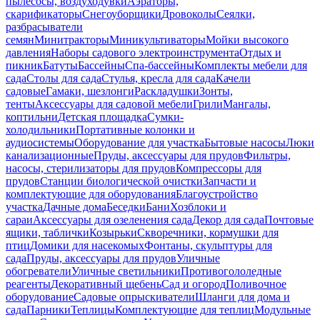
пылесосы, воздуходувки
Аэраторы,
скарификаторы
Снегоуборщики
Дровоколы
Сеялки,
разбрасыватели
семян
Минитракторы
Миникультиваторы
Мойки высокого
давления
Наборы садового электроинструмента
Отдых и
пикник
Батуты
Бассейны
Спа-бассейны
Комплекты мебели для
сада
Столы для сада
Стулья, кресла для сада
Качели
садовые
Гамаки, шезлонги
Раскладушки
Зонты,
тенты
Аксессуары для садовой мебели
Грили
Мангалы,
коптильни
Детская площадка
Сумки-
холодильники
Портативные колонки и
аудиосистемы
Оборудование для участка
Бытовые насосы
Люки
канализационные
Пруды, аксессуары для прудов
Фильтры,
насосы, стерилизаторы для прудов
Компрессоры для
прудов
Станции биологической очистки
Запчасти и
комплектующие для оборудования
Благоустройство
участка
Дачные дома
Беседки
Бани
Хозблоки и
сараи
Аксессуары для озеленения сада
Декор для сада
Почтовые
ящики, таблички
Козырьки
Скворечники, кормушки для
птиц
Домики для насекомых
Фонтаны, скульптуры для
сада
Пруды, аксессуары для прудов
Уличные
обогреватели
Уличные светильники
Противогололедные
реагенты
Декоративный щебень
Сад и огород
Поливочное
оборудование
Садовые опрыскиватели
Шланги для дома и
сада
Парники
Теплицы
Комплектующие для теплиц
Модульные