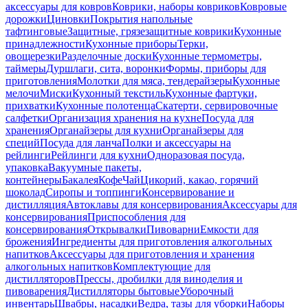
аксессуары для ковров
Коврики, наборы ковриков
Ковровые
дорожки
Циновки
Покрытия напольные
тафтинговые
Защитные, грязезащитные коврики
Кухонные
принадлежности
Кухонные приборы
Терки,
овощерезки
Разделочные доски
Кухонные термометры,
таймеры
Дуршлаги, сита, воронки
Формы, приборы для
приготовления
Молотки для мяса, тендерайзеры
Кухонные
мелочи
Миски
Кухонный текстиль
Кухонные фартуки,
прихватки
Кухонные полотенца
Скатерти, сервировочные
салфетки
Организация хранения на кухне
Посуда для
хранения
Органайзеры для кухни
Органайзеры для
специй
Посуда для ланча
Полки и аксессуары на
рейлинги
Рейлинги для кухни
Одноразовая посуда,
упаковка
Вакуумные пакеты,
контейнеры
Бакалея
Кофе
Чай
Цикорий, какао, горячий
шоколад
Сиропы и топпинги
Консервирование и
дистилляция
Автоклавы для консервирования
Аксессуары для
консервирования
Приспособления для
консервирования
Открывалки
Пивоварни
Емкости для
брожения
Ингредиенты для приготовления алкогольных
напитков
Аксессуары для приготовления и хранения
алкогольных напитков
Комплектующие для
дистилляторов
Прессы, дробилки для виноделия и
пивоварения
Дистилляторы бытовые
Уборочный
инвентарь
Швабры, насадки
Ведра, тазы для уборки
Наборы