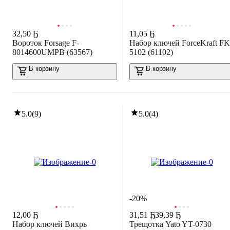
32
,
50 Ҕ
11
,
05 Ҕ
Вороток Forsage F-
Набор ключей ForceKraft FK
8014600UMPB (63567)
5102 (61102)
В корзину
В корзину
5.0
(
9
)
5.0
(
4
)
-20%
12
,
00 Ҕ
31
,
51 Ҕ
39,39 Ҕ
Набор ключей Вихрь
Трещотка Yato YT-0730