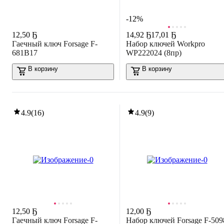
-12%
12
,
50 Ҕ
14
,
92 Ҕ
17,01 Ҕ
Гаечный ключ Forsage F-
Набор ключей Workpro
681B17
WP222024 (8пр)
В корзину
В корзину
4.9
(
16
)
4.9
(
9
)
12
,
50 Ҕ
12
,
00 Ҕ
Гаечный ключ Forsage F-
Набор ключей Forsage F-509