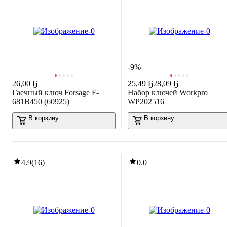
-9%
26
,
00 Ҕ
25
,
49 Ҕ
28,09 Ҕ
Гаечный ключ Forsage F-
Набор ключей Workpro
681B450 (60925)
WP202516
В корзину
В корзину
4.9
(
16
)
0.0