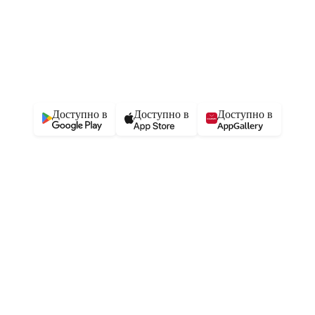
Доступно в
Доступно в
Доступно в
Указанные контакты являются в том числе контактами для связи по вопросам
обращения покупателей о нарушении их прав.
В торговом реестре с 23 июня 2010 г., № регистрации 156473, УНП
190806803, регистрация №190806803, 22.02.2007, Мингорисполком.
© 2004–2026 21vek.by, Общество с ограниченной ответственностью
«Триовист», юр.адрес: 220020, Минск, пр. Победителей, 100, оф. 203 E-mail:
21@21vek.by