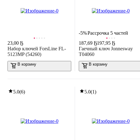
-5%
Рассрочка 5 частей
23
,
00 Ҕ
187
,
69 Ҕ
197,95 Ҕ
Набор ключей ForsLine FL-
Гаечный ключ Jonnesway
5123MP (54260)
T04060
В корзину
В корзину
5.0
(
6
)
5.0
(
1
)