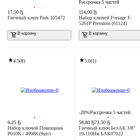
Рассрочка 5 частей
17
,
50 Ҕ
114
,
00 Ҕ
Гаечный ключ Park 105472
Набор ключей Forsage F-
5261P Premium (61124)
В корзину
В корзину
4.5
(
8
)
5.0
(
1
)
-20%
Рассрочка 5 частей
6
,
25 Ҕ
58
,
80 Ҕ
73,50 Ҕ
Набор ключей Помощник
Гаечный ключ БелАК 3/8"
P010K / 49988 (9шт)
19-110Hм БАК07022