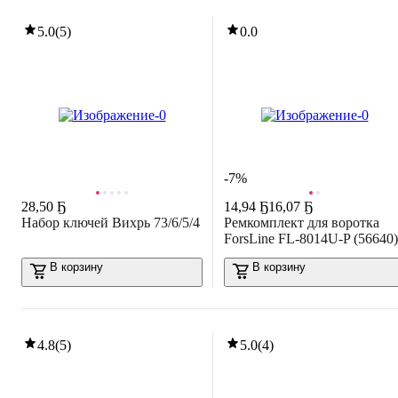
5.0
(
5
)
0.0
-7%
28
,
50 Ҕ
14
,
94 Ҕ
16,07 Ҕ
Набор ключей Вихрь 73/6/5/4
Ремкомплект для воротка
ForsLine FL-8014U-P (56640)
В корзину
В корзину
4.8
(
5
)
5.0
(
4
)