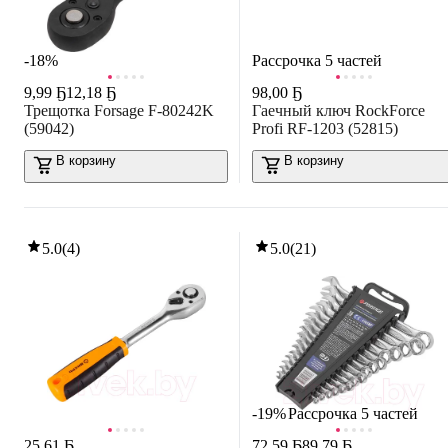
-18%
Рассрочка 5 частей
9
,
99 Ҕ
12,18 Ҕ
98
,
00 Ҕ
Трещотка Forsage F-80242K
Гаечный ключ RockForce
(59042)
Profi RF-1203 (52815)
В корзину
В корзину
5.0
(
4
)
5.0
(
21
)
-19%
Рассрочка 5 частей
25
,
61 Ҕ
72
,
59 Ҕ
89,79 Ҕ