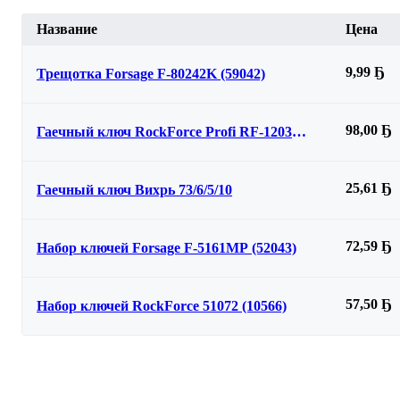
Название
Цена
9,99 Ҕ
Трещотка Forsage F-80242K (59042)
98,00 Ҕ
Гаечный ключ RockForce Profi RF-1203
(52815)
25,61 Ҕ
Гаечный ключ Вихрь 73/6/5/10
72,59 Ҕ
Набор ключей Forsage F-5161MP (52043)
57,50 Ҕ
Набор ключей RockForce 51072 (10566)