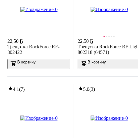
22
,
50 Ҕ
22
,
50 Ҕ
Трещотка RockForce RF-
Трещотка RockForce RF Ligh
802422
802318 (64571)
В корзину
В корзину
4.1
(
7
)
5.0
(
3
)