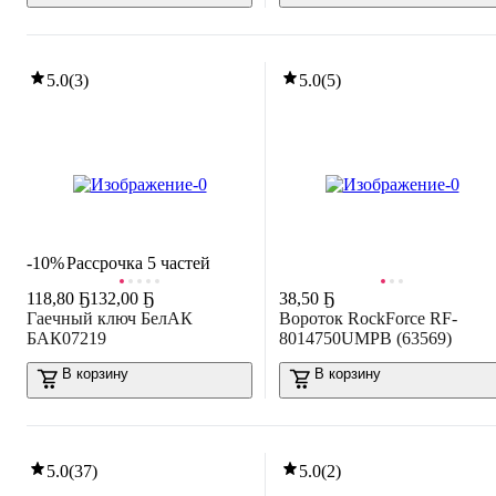
5.0
(
3
)
5.0
(
5
)
-10%
Рассрочка 5 частей
118
,
80 Ҕ
132,00 Ҕ
38
,
50 Ҕ
Гаечный ключ БелАК
Вороток RockForce RF-
БАК07219
8014750UMPB (63569)
В корзину
В корзину
5.0
(
37
)
5.0
(
2
)