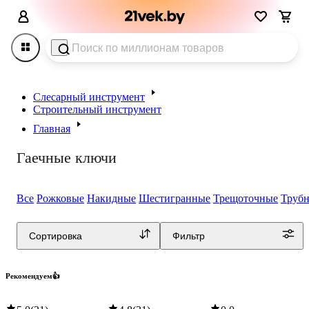
Слесарный инструмент
Строительный инструмент
Главная
Гаечные ключи
Все
Рожковые
Накидные
Шестигранные
Трещоточные
Труб
Как выбрать гаечные ключи: виды и размеры
Сортировка
Фильтр
Рекомендуем👍