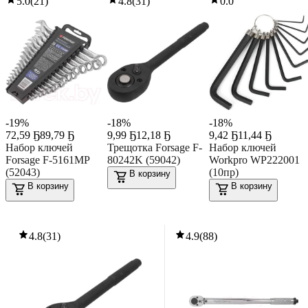
5.0
(
21
)
4.8
(
31
)
0.0
-19%
-18%
-18%
72
,
59 Ҕ
89,79 Ҕ
9
,
99 Ҕ
12,18 Ҕ
9
,
42 Ҕ
11,44 Ҕ
Набор ключей
Трещотка Forsage F-
Набор ключей
Forsage F-5161MP
80242K (59042)
Workpro WP222001
(52043)
(10пр)
В корзину
В корзину
В корзину
4.8
(
31
)
4.9
(
88
)