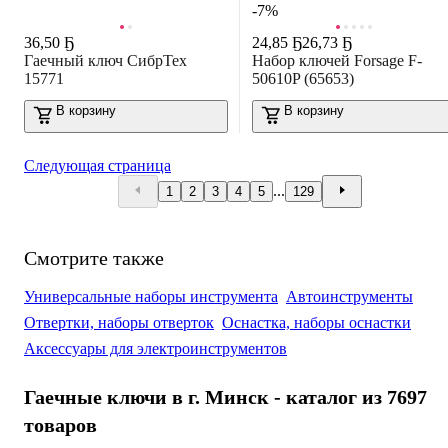
-7%
36
,
50 Ҕ
24
,
85 Ҕ
26,73 Ҕ
Гаечный ключ СибрТех
Набор ключей Forsage F-
15771
50610P (65653)
В корзину
В корзину
Следующая страница
...
1
2
3
4
5
129
Смотрите также
Универсальные наборы инструмента
Автоинструменты
Отвертки, наборы отверток
Оснастка, наборы оснастки
Аксессуары для электроинструментов
Гаечные ключи в г. Минск - каталог из 7697
товаров