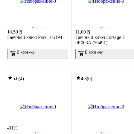
14
,
50 Ҕ
11
,
00 Ҕ
Гаечный ключ Park 105194
Гаечный ключ Forsage F-
9E003A (56491)
В корзину
В корзину
5.0
(
4
)
4.8
(
6
)
-31%