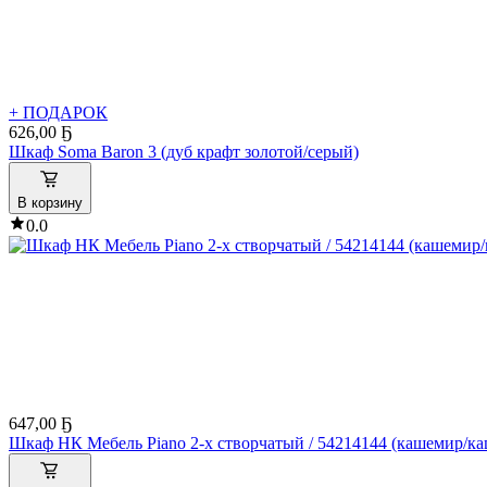
+ ПОДАРОК
626
,
00 Ҕ
Шкаф Soma Baron 3 (дуб крафт золотой/серый)
В корзину
0.0
647
,
00 Ҕ
Шкаф НК Мебель Piano 2-х створчатый / 54214144 (кашемир/ка