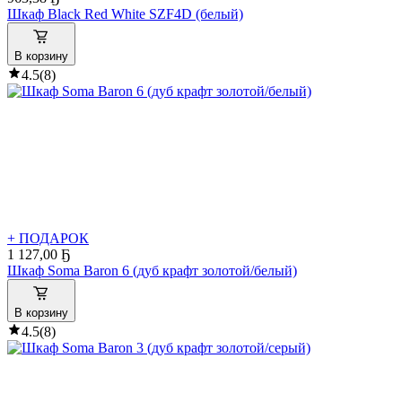
Шкаф Black Red White SZF4D (белый)
В корзину
4.5
(
8
)
+ ПОДАРОК
1 127
,
00 Ҕ
Шкаф Soma Baron 6 (дуб крафт золотой/белый)
В корзину
4.5
(
8
)