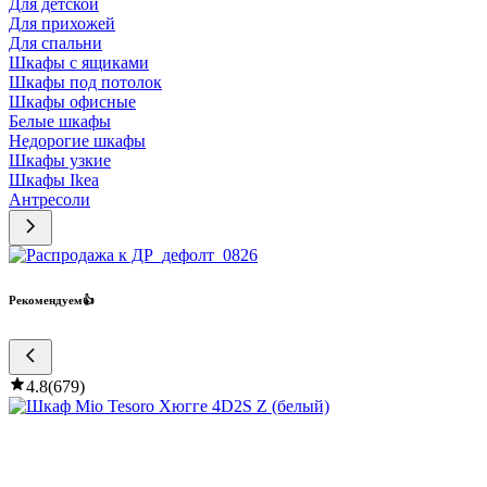
Для детской
Для прихожей
Для спальни
Шкафы с ящиками
Шкафы под потолок
Шкафы офисные
Белые шкафы
Недорогие шкафы
Шкафы узкие
Шкафы Ikea
Антресоли
Рекомендуем👍
4.8
(
679
)