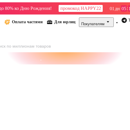
до 80% ко Дню Рождения!
промокод HAPPY22
:
01
дн
05
Оплата частями
Для юрлиц
Покупателям
сейны
21vek СТРОЙ
21vek ДОМ
21vek БИЗНЕС
Велосипе
Стиральные машины