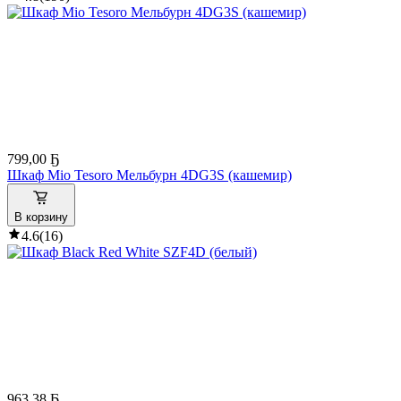
799
,
00 Ҕ
Шкаф Mio Tesoro Мельбурн 4DG3S (кашемир)
В корзину
4.6
(
16
)
963
,
38 Ҕ