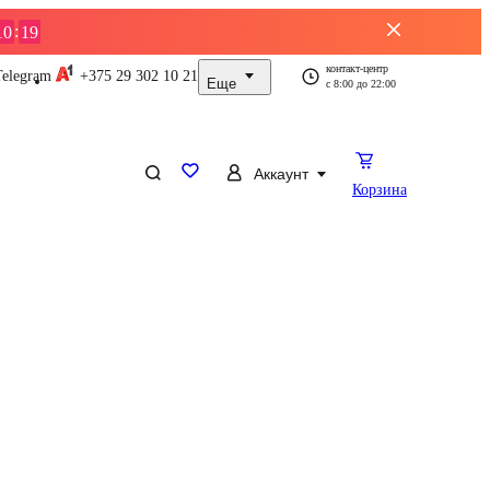
:
10
19
контакт-центр
Telegram
+375 29
302 10 21
Еще
с
8:00
до
22:00
Аккаунт
Корзина
ды
Услуги
Телевизоры
Ноутбуки
Смартфоны
Пылесосы