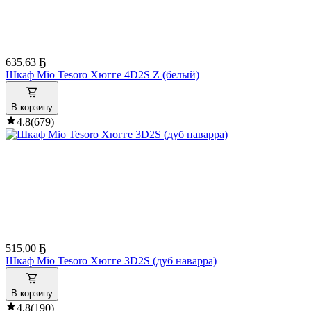
635
,
63 Ҕ
Шкаф Mio Tesoro Хюгге 4D2S Z (белый)
В корзину
4.8
(
679
)
515
,
00 Ҕ
Шкаф Mio Tesoro Хюгге 3D2S (дуб наварра)
В корзину
4.8
(
190
)