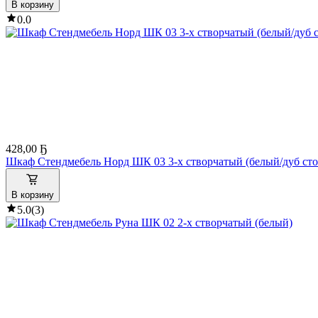
В корзину
0.0
428
,
00 Ҕ
Шкаф Стендмебель Норд ШК 03 3-х створчатый (белый/дуб сто
В корзину
5.0
(
3
)