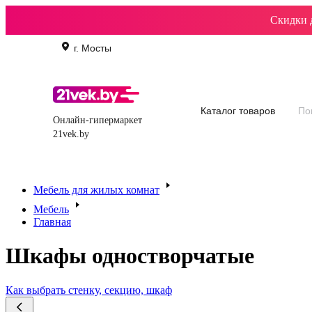
Скидки 
г. Мосты
Каталог товаров
Онлайн-гипермаркет
21vek.by
Все акции
Уценка
Климат
Батуты бас
Холодильники
Мебель для жилых комнат
Мебель
Главная
Шкафы одностворчатые
Как выбрать стенку, секцию, шкаф