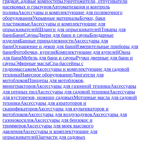
грядки
Садовые компостеры
Уничтожители, отпугиватели
насекомых и грызунов
Автоматизация и контроль
полива
Аксессуары и комплектующие для поливочного
оборудования
Укрывные материалы
Бочки, баки
пластиковые
Аксессуары и комплектующие для
опрыскивателей
Шланги для опрыскивателей
Товары для
бани
Бани
Сауны
Двери для бани и сауны
Бондарные
изделия
Банные принадлежности
Аксессуары для
бани
Оснащение и декор для бани
Измерительные приборы для
бани
Фитобочки, купели
Комплектующие для купелей
Окна
для бани
Мебель для бани и сауны
Ручки дверные для бани и
сауны
Эфирные масла
Спа-бассейны с
гидромассажем
Аксессуары и комплектующие для садовой
техники
Навесное оборудование
Двигатели для
мотоблоков
Прицепы для мотоблоков,
минитракторов
Аксессуары для газонной техники
Аксессуары
для цепных пил
Аксессуары для садовой техники
Аксессуары
для кусторезов, ножниц садовых
Моторные масла для садовой
техники
Аксессуары для аэратоторов и
скарификаторов
Аксессуары для культиваторов и
мотоблоков
Аксессуары для воздуходувок
Аксессуары для
газонокосилок
Аксессуары для бензокос и
триммеров
Аксессуары для моек высокого
давления
Аксессуары и комплектующие для
опрыскивателей
Запчасти для садовых