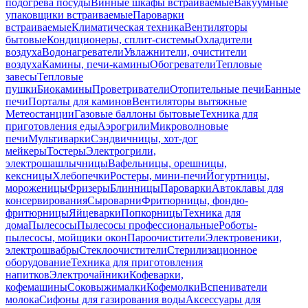
подогрева посуды
Винные шкафы встраиваемые
Вакуумные
упаковщики встраиваемые
Пароварки
встраиваемые
Климатическая техника
Вентиляторы
бытовые
Кондиционеры, сплит-системы
Охладители
воздуха
Водонагреватели
Увлажнители, очистители
воздуха
Камины, печи-камины
Обогреватели
Тепловые
завесы
Тепловые
пушки
Биокамины
Проветриватели
Отопительные печи
Банные
печи
Порталы для каминов
Вентиляторы вытяжные
Метеостанции
Газовые баллоны бытовые
Техника для
приготовления еды
Аэрогрили
Микроволновые
печи
Мультиварки
Сэндвичницы, хот-дог
мейкеры
Тостеры
Электрогрили,
электрошашлычницы
Вафельницы, орешницы,
кексницы
Хлебопечки
Ростеры, мини-печи
Йогуртницы,
мороженицы
Фризеры
Блинницы
Пароварки
Автоклавы для
консервирования
Сыроварни
Фритюрницы, фондю-
фритюрницы
Яйцеварки
Попкорницы
Техника для
дома
Пылесосы
Пылесосы профессиональные
Роботы-
пылесосы, мойщики окон
Пароочистители
Электровеники,
электрошвабры
Стеклоочистители
Стерилизационное
оборудование
Техника для приготовления
напитков
Электрочайники
Кофеварки,
кофемашины
Соковыжималки
Кофемолки
Вспениватели
молока
Сифоны для газирования воды
Аксессуары для