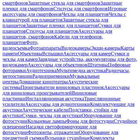
смартфонов
Защитные стекла для смартфонов
Защитные
пленки для смартфонов
Стилусы для смартфонов
Игровые
аксессуары для смартфонов
Чехлы для планшетов
Чехлы с
клавиатурой для планшетов
Защитные стекла для
планшетов
Защитные пленки для планшетов
Сумки для
планшетов
Стилусы для планшетов
Аксессуары для
планшетов, смартфонов
Кабели для телефонов,
планшетов
Фото,
видеосъемка
Фотоаппараты
Видеокамеры
Экшн-камеры
Карты
памяти
Объективы
Вспышки
Аксессуары для камер
Сумки и
чехлы для камер
Зарядные устройства, аккумуляторы для фото,
видеокамер
Аксессуары для объективов
Штативы
Цифровые
фоторамки
Аудиотехника
Мультимедиа акустика
Радиочасы,
метеостанции
Радиоприемники
Музыкальные
центры
Домашние кинотеатры
Акустические
системы
Проигрыватели виниловых пластинок
Аксессуары
для виниловых проигрывателей
Виниловые
пластинки
Инсталляционная акустика
Трансляционные
усилители
Аксессуары для аудиотехники
Комплектующие для
акустики
Акустические кабели
Подставки, стойки для
акустики
Сумки, чехлы для акустики
Оборудование для
фотостудии
Кольцевые лампы
Фоны для фотостудии
Студийное
освещение
Насадки светоформирующие для
фотостудии
Фотозонты, отражатели
Оборудование для
предметной съемки
Вспышки студийные
Комплекты