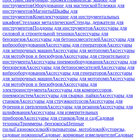
инструментов
Оборудование для мастерской
Тележки для
инструментов
Магниты
Шкафы для
инструментов
Комплектующие для инструментальных
шкафов
Стеллажи металлические
Стенды, держатели для
инструментов
Поддоны для инструментов
Аксессуары для
силовой и строительной техники
Аксессуары для
бензорезов
Аксессуары для бетоносмесителей
Аксессуары для
виброоборудования
Аксессуары для генераторов
Аксессуары
для затирочных машин
Аксессуары для мотопомп
Аксессуары
для мотобуров и бензобуров
Аксессуары для строительного
инструмента
Аксессуары пневмооборудования
Аксессуары для
бензорезов
Аксессуары для бетоносмесителей
Аксессуары для
виброоборудования
Аксессуары для генераторов
Аксессуары
для затирочных машин
Аксессуары для мотопомп
Аксессуары
для мотобуров и бензобуров
Аксессуары для
электроинструмента
Аксессуары для компрессоров,
пневмосистем
Аксессуары для сварки, пайки
Аксессуары для
станков
Аксессуары для стружкоотсосов
Аксессуары для
бурения и сверления
Аксессуары для резания
Аксессуары для
шлифования
Аксессуары для измерительных
приборов
Аксессуары для станков
Дом и сад
Садовая
техника
Триммеры, бензокосы
Цепные
пилы
Газонокосилки
Культиваторы, мотоблоки
Кусторезы,
садовые ножницы
Садовые, кормовые измельчители
Садовые