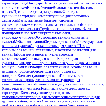
гарнитуры
Биде
Писсуары
Полотенцесушители
Спа-бассейны с
гидромассажем
Водоснабжение
Водонагреватели
Бытовые
насосы
Проточные фильтры для воды
Фильтры-
кувшины
Картриджи, комплектующие для проточных
фильтров
Магистральные фильтры, системы
сантехнические
Аксессуары для магистральных фильтров,
систем сантехнических
Трубы полипропиленовые
Фитинги
полипропиленовые
Расширительные баки,
гидроаккумуляторы
Обустройство ванной комнаты и
туалета
Мебель для ванной
Зеркала для ванной
Аксессуары для
ванной и туалета
Сиденья и чехлы для унитаза
Шторки,
карнизы для ванны
Стеклянные, пластиковые шторки для
ванны
Наборы для ванной и туалета
Зеркала
косметические
Сиденья для ванны
Коврики для ванной и
туалета
Экран-дверки в туалет
Комплектующие для мебели в
ванную
Комплектующие для сантехники
Экраны для ванн,
душевых поддонов
Опоры для ванн, душевых
поддонов
Комплектующие для ванн
Плинтусы для
сантехники
Сифоны, трапы
Комплектующие для
умывальников, моек
Комплектующие для унитазов, писсуаров,
биде
Бачки для унитазов
Комплектующие для душевых
гарнитуров
Комплектующие для сифонов,
трапов
Комплектующие для смесителей
Комплектующие для
душевых кабин, уголков
Сантехника для кухни
Кухонные
мойки
Кухонные мойки со смесителями
Смесители для