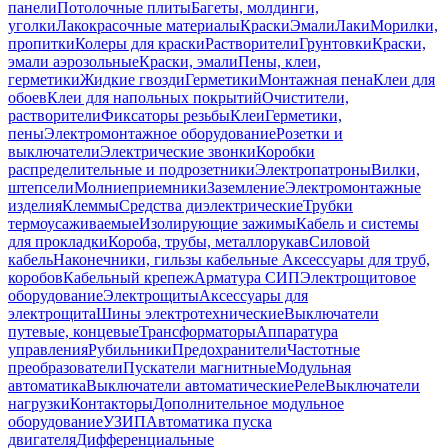
панели
Потолочные плиты
Багеты, молдинги,
уголки
Лакокрасочные материалы
Краски
Эмали
Лаки
Морилки,
пропитки
Колеры для краски
Растворители
Грунтовки
Краски,
эмали аэрозольные
Краски, эмали
Пены, клеи,
герметики
Жидкие гвозди
Герметики
Монтажная пена
Клеи для
обоев
Клеи для напольных покрытий
Очистители,
растворители
Фиксаторы резьбы
Клеи
Герметики,
пены
Электромонтажное оборудование
Розетки и
выключатели
Электрические звонки
Коробки
распределительные и подрозетники
Электропатроны
Вилки,
штепсели
Молниеприемники
Заземление
Электромонтажные
изделия
Клеммы
Средства диэлектрические
Трубки
термоусаживаемые
Изолирующие зажимы
Кабель и системы
для прокладки
Короба, трубы, металлорукав
Силовой
кабель
Наконечники, гильзы кабельные
Аксессуары для труб,
коробов
Кабельный крепеж
Арматура СИП
Электрощитовое
оборудование
Электрощиты
Аксессуары для
электрощита
Шины электротехнические
Выключатели
путевые, концевые
Трансформаторы
Аппаратура
управления
Рубильники
Предохранители
Частотные
преобразователи
Пускатели магнитные
Модульная
автоматика
Выключатели автоматические
Реле
Выключатели
нагрузки
Контакторы
Дополнительное модульное
оборудование
УЗИП
Автоматика пуска
двигателя
Дифференциальные