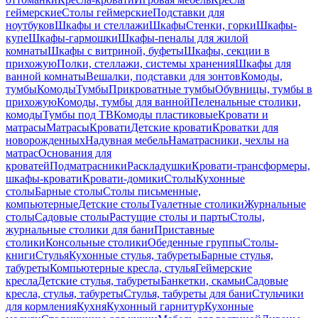
геймерские
Столы геймерские
Подставки для
ноутбуков
Шкафы и стеллажи
Шкафы
Стенки, горки
Шкафы-
купе
Шкафы-гармошки
Шкафы-пеналы для жилой
комнаты
Шкафы с витриной, буфеты
Шкафы, секции в
прихожую
Полки, стеллажи, системы хранения
Шкафы для
ванной комнаты
Вешалки, подставки для зонтов
Комоды,
тумбы
Комоды
Тумбы
Прикроватные тумбы
Обувницы, тумбы в
прихожую
Комоды, тумбы для ванной
Пеленальные столики,
комоды
Тумбы под ТВ
Комоды пластиковые
Кровати и
матрасы
Матрасы
Кровати
Детские кровати
Кроватки для
новорожденных
Надувная мебель
Наматрасники, чехлы на
матрас
Основания для
кроватей
Подматрасники
Раскладушки
Кровати-трансформеры,
шкафы-кровати
Кровати-домики
Столы
Кухонные
столы
Барные столы
Столы письменные,
компьютерные
Детские столы
Туалетные столики
Журнальные
столы
Садовые столы
Растущие столы и парты
Столы,
журнальные столики для бани
Приставные
столики
Консольные столики
Обеденные группы
Столы-
книги
Стулья
Кухонные стулья, табуреты
Барные стулья,
табуреты
Компьютерные кресла, стулья
Геймерские
кресла
Детские стулья, табуреты
Банкетки, скамьи
Садовые
кресла, стулья, табуреты
Стулья, табуреты для бани
Стульчики
для кормления
Кухня
Кухонный гарнитур
Кухонные