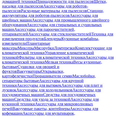
домашней техники
Принадлежности для пылесосов
Щетки,
насадки для пылесосов
Аксессуары для роботов-
пылесосов
Расходные материалы для пылесосов
Станции,
аккумуляторы для роботов-пылесосов
Аксессуары для
швейных машин
Аксессуары для промышленного швейного
оборудования
Аксессуары для стиральных и сушильных
машин
Аксессуары для пароочистителей,
отпаривателей
Аксессуары для стеклоочистителей
Техника для
измельчения продуктов
Блендеры
Кухонные комбайны,
измельчители
Планетарные
миксеры
Миксеры
Мясорубки
Ломтерезки
Комплектующие для
климатической техники
Управление климатической
техникой
Фильтры для климатической техники
Аксессуары для
климатической техники
Мелкая техника
Весы кухонные,
бытовые
Сушилки для овощей и
фруктов
Вакууматоры
Открывалки,
картофелечистки
Проращиватели семян
Маслобойки,
сепараторы бытовые
Аксессуары для крупной
техники
Аксессуары для вытяжек
Аксессуары для плит и
духовок
Аксессуары для холодильников
Аксессуары для
посудомоечных машин
Средства для посудомоечных
машин
Средства для ухода за техникой
Аксессуары для
кухонной техники
Аксессуары для микроволновых
печей
Вакуумные пакеты, контейнеры
Аксессуары для
кофемашин
Аксессуары для мультиварок,