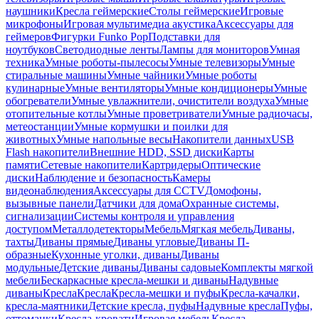
наушники
Кресла геймерские
Столы геймерские
Игровые
микрофоны
Игровая мультимедиа акустика
Аксессуары для
геймеров
Фигурки Funko Pop
Подставки для
ноутбуков
Светодиодные ленты
Лампы для мониторов
Умная
техника
Умные роботы-пылесосы
Умные телевизоры
Умные
стиральные машины
Умные чайники
Умные роботы
кулинарные
Умные вентиляторы
Умные кондиционеры
Умные
обогреватели
Умные увлажнители, очистители воздуха
Умные
отопительные котлы
Умные проветриватели
Умные радиочасы,
метеостанции
Умные кормушки и поилки для
животных
Умные напольные весы
Накопители данных
USB
Flash накопители
Внешние HDD, SSD диски
Карты
памяти
Сетевые накопители
Картридеры
Оптические
диски
Наблюдение и безопасность
Камеры
видеонаблюдения
Аксессуары для CCTV
Домофоны,
вызывные панели
Датчики для дома
Охранные системы,
сигнализации
Системы контроля и управления
доступом
Металлодетекторы
Мебель
Мягкая мебель
Диваны,
тахты
Диваны прямые
Диваны угловые
Диваны П-
образные
Кухонные уголки, диваны
Диваны
модульные
Детские диваны
Диваны садовые
Комплекты мягкой
мебели
Бескаркасные кресла-мешки и диваны
Надувные
диваны
Кресла
Кресла
Кресла-мешки и пуфы
Кресла-качалки,
кресла-маятники
Детские кресла, пуфы
Надувные кресла
Пуфы,
оттоманки
Кресла-кровати
Игровая мебель
Кресла