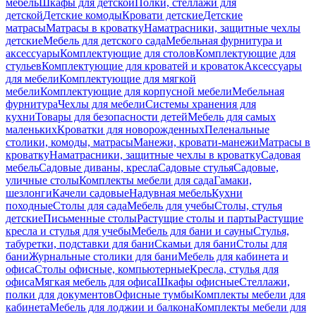
мебель
Шкафы для детской
Полки, стеллажи для
детской
Детские комоды
Кровати детские
Детские
матрасы
Матрасы в кроватку
Наматрасники, защитные чехлы
детские
Мебель для детского сада
Мебельная фурнитура и
аксессуары
Комплектующие для столов
Комплектующие для
стульев
Комплектующие для кроватей и кроваток
Аксессуары
для мебели
Комплектующие для мягкой
мебели
Комплектующие для корпусной мебели
Мебельная
фурнитура
Чехлы для мебели
Системы хранения для
кухни
Товары для безопасности детей
Мебель для самых
маленьких
Кроватки для новорожденных
Пеленальные
столики, комоды, матрасы
Манежи, кровати-манежи
Матрасы в
кроватку
Наматрасники, защитные чехлы в кроватку
Садовая
мебель
Садовые диваны, кресла
Садовые стулья
Садовые,
уличные столы
Комплекты мебели для сада
Гамаки,
шезлонги
Качели садовые
Надувная мебель
Кухни
походные
Столы для сада
Мебель для учебы
Столы, стулья
детские
Письменные столы
Растущие столы и парты
Растущие
кресла и стулья для учебы
Мебель для бани и сауны
Стулья,
табуретки, подставки для бани
Скамьи для бани
Столы для
бани
Журнальные столики для бани
Мебель для кабинета и
офиса
Столы офисные, компьютерные
Кресла, стулья для
офиса
Мягкая мебель для офиса
Шкафы офисные
Стеллажи,
полки для документов
Офисные тумбы
Комплекты мебели для
кабинета
Мебель для лоджии и балкона
Комплекты мебели для