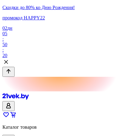
Скидки до 80% ко Дню Рождения!
промокод HAPPY22
02
дн
05
:
50
:
20
Каталог товаров