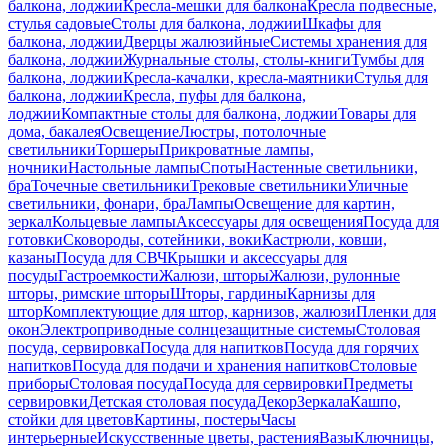
балкона, лоджии
Кресла-мешки для балкона
Кресла подвесные,
стулья садовые
Столы для балкона, лоджии
Шкафы для
балкона, лоджии
Дверцы жалюзийные
Системы хранения для
балкона, лоджии
Журнальные столы, столы-книги
Тумбы для
балкона, лоджии
Кресла-качалки, кресла-маятники
Стулья для
балкона, лоджии
Кресла, пуфы для балкона,
лоджии
Компактные столы для балкона, лоджии
Товары для
дома, бакалея
Освещение
Люстры, потолочные
светильники
Торшеры
Прикроватные лампы,
ночники
Настольные лампы
Споты
Настенные светильники,
бра
Точечные светильники
Трековые светильники
Уличные
светильники, фонари, бра
Лампы
Освещение для картин,
зеркал
Кольцевые лампы
Аксессуары для освещения
Посуда для
готовки
Сковороды, сотейники, воки
Кастрюли, ковши,
казаны
Посуда для СВЧ
Крышки и аксессуары для
посуды
Гастроемкости
Жалюзи, шторы
Жалюзи, рулонные
шторы, римские шторы
Шторы, гардины
Карнизы для
штор
Комплектующие для штор, карнизов, жалюзи
Пленки для
окон
Электроприводные солнцезащитные системы
Столовая
посуда, сервировка
Посуда для напитков
Посуда для горячих
напитков
Посуда для подачи и хранения напитков
Столовые
приборы
Столовая посуда
Посуда для сервировки
Предметы
сервировки
Детская столовая посуда
Декор
Зеркала
Кашпо,
стойки для цветов
Картины, постеры
Часы
интерьерные
Искусственные цветы, растения
Вазы
Ключницы,