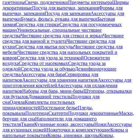
газетницы
Свечи, подсвечники
Предметы интерьера
Ширмы
декоративные
Посуда для выпечки, запекания
Формы для
выпечки, запекания
Посуда для запекания
Аксессуары для
выпечки
Бумага, фольга, рукава для выпечки
Бытовая
химия
Средства для стирки
Средства для посудомоечных
машин
Универсальные, специальные чистящие
средства
Чистящие средства для стекол и зеркал
Чистящие
средства для ванной и туалета
Чистящие средства для
кухни
Средства для мытья посуды
Чистящие средства для
мебели
Чистящие средства для напольных покрытий и
ковров
Средства для ухода за техникой
Освежители
воздуха
Средства от насекомых
Средства ухода за
одеждой
Средства ухода за обувью
Дезинфицирующие
средства
Аксессуары для бара
Сервировка для
напитков
Аксессуары для хранения напитков
Аксессуары для
приготовления коктейлей
Аксессуары для охлаждения
напитков
Наборы для бара, мини-бары
Штопоры, открывалки
для бутылок
Домашний текстиль
Подушки для
сна
Одеяла
Комплекты постельных
принадлежностей
Постельное белье
Пледы,
покрывала
Полотенца
Скатерти
Подушки декоративные
Маски,
беруши для сна
Наполнители для домашнего
текстиля
Ткани
Кухонные ножи, аксессуары
Ножи
Аксессуары
для кухонных ножей
Ножеточки и комплектующие
Ковры и
напольные покрытия
Ковры, циновки, шкуры
Ковры,