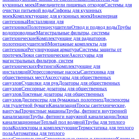
кухонных моек
Измельчители пищевых отходов
Системы для
очистки питьевой воды
Сифоны для кухонных
моек
Комплектующие для кухонных моек
Инженерная
сантехника
Инсталляции для
сантехники
Полотенцесушители
Отвод и подвод воды
Трубы
водопроводные
Магистральные фильтры, системы
сантехнические
Комплектующие для радиаторов,
полотенцесушителей
Монтажные комплекты для
сантехники
Регулирующая арматура
Системы защиты от
протечек
Люки сантехнические
Аксессуары для
магистральных фильтров, систем
сантехнических
Фитинги
Комплектующие для
инсталляций
Опрессовочные насосы
Сантехника для
общественных мест
Аксессуары для общественных
санузлов
Сушилки для рук
Дозаторы для общественных
санузлов
Сенсорные дозаторы для общественных
санузлов
Локтевые дозаторы для общественных
санузлов
Диспенсеры для бумажных полотенец
Диспенсеры
для туалетной бумаги
Канализация
Тросы сантехнические,
вантузы
Прочистные машины
Трубы, фитинги внутренней
канализации
Трубы, фитинги наружной канализации
Люки
канализационные
Теплый пол водяной
Трубы для теплого
пола
Коллекторы и комплектующие
Термостатика для теплого
пола
Автоматика для теплого
пола
Строительство
Строительные смеси и грунтовки
Клеевые