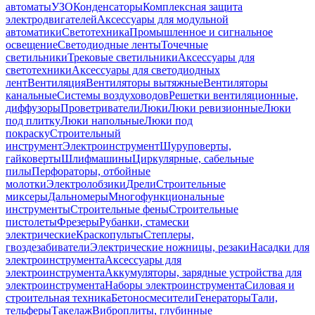
автоматы
УЗО
Конденсаторы
Комплексная защита
электродвигателей
Аксессуары для модульной
автоматики
Светотехника
Промышленное и сигнальное
освещение
Светодиодные ленты
Точечные
светильники
Трековые светильники
Аксессуары для
светотехники
Аксессуары для светодиодных
лент
Вентиляция
Вентиляторы вытяжные
Вентиляторы
канальные
Системы воздуховодов
Решетки вентиляционные,
диффузоры
Проветриватели
Люки
Люки ревизионные
Люки
под плитку
Люки напольные
Люки под
покраску
Строительный
инструмент
Электроинструмент
Шуруповерты,
гайковерты
Шлифмашины
Циркулярные, сабельные
пилы
Перфораторы, отбойные
молотки
Электролобзики
Дрели
Строительные
миксеры
Дальномеры
Многофункциональные
инструменты
Строительные фены
Строительные
пистолеты
Фрезеры
Рубанки, стамески
электрические
Краскопульты
Степлеры,
гвоздезабиватели
Электрические ножницы, резаки
Насадки для
электроинструмента
Аксессуары для
электроинструмента
Аккумуляторы, зарядные устройства для
электроинструмента
Наборы электроинструмента
Силовая и
строительная техника
Бетоносмесители
Генераторы
Тали,
тельферы
Такелаж
Виброплиты, глубинные