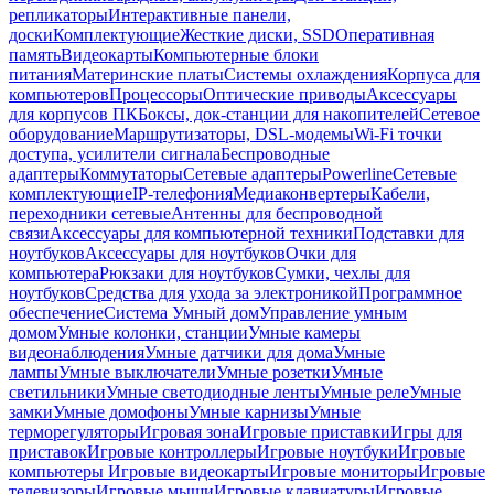
репликаторы
Интерактивные панели,
доски
Комплектующие
Жесткие диски, SSD
Оперативная
память
Видеокарты
Компьютерные блоки
питания
Материнские платы
Системы охлаждения
Корпуса для
компьютеров
Процессоры
Оптические приводы
Аксессуары
для корпусов ПК
Боксы, док-станции для накопителей
Сетевое
оборудование
Маршрутизаторы, DSL-модемы
Wi-Fi точки
доступа, усилители сигнала
Беспроводные
адаптеры
Коммутаторы
Сетевые адаптеры
Powerline
Сетевые
комплектующие
IP-телефония
Медиаконвертеры
Кабели,
переходники сетевые
Антенны для беспроводной
связи
Аксессуары для компьютерной техники
Подставки для
ноутбуков
Аксессуары для ноутбуков
Очки для
компьютера
Рюкзаки для ноутбуков
Сумки, чехлы для
ноутбуков
Средства для ухода за электроникой
Программное
обеспечение
Система Умный дом
Управление умным
домом
Умные колонки, станции
Умные камеры
видеонаблюдения
Умные датчики для дома
Умные
лампы
Умные выключатели
Умные розетки
Умные
светильники
Умные светодиодные ленты
Умные реле
Умные
замки
Умные домофоны
Умные карнизы
Умные
терморегуляторы
Игровая зона
Игровые приставки
Игры для
приставок
Игровые контроллеры
Игровые ноутбуки
Игровые
компьютеры
Игровые видеокарты
Игровые мониторы
Игровые
телевизоры
Игровые мыши
Игровые клавиатуры
Игровые