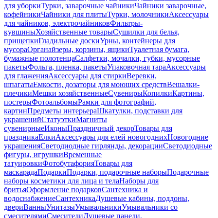
для уборки
Турки, заварочные чайники
Чайники заварочные,
кофейники
Чайники для плиты
Турки, молочники
Аксессуары
для чайников, электрочайников
Фильтры-
кувшины
Хозяйственные товары
Сушилки для белья,
прищепки
Гладильные доски
Урны, контейнеры для
мусора
Органайзеры, корзины, ящики
Туалетная бумага,
бумажные полотенца
Салфетки, мочалки, губки, мусорные
пакеты
Фольга, пленка, пакеты
Упаковочная тара
Аксессуары
для глажения
Аксессуары для стирки
Веревки,
шпагаты
Емкости, дозаторы для моющих средств
Вешалки-
плечики
Мешки хозяйственные
Сувениры
Копилки
Картины,
постеры
Фотоальбомы
Рамки для фотографий,
картин
Предметы интерьера
Шкатулки, подставки для
украшений
Статуэтки
Магниты
сувенирные
Иконы
Праздничный декор
Товары для
праздника
Елки
Аксессуары для елей новогодних
Новогодние
украшения
Светодиодные гирлянды, декорации
Светодиодные
фигуры, игрушки
Временные
татуировки
Фотобутафория
Товары для
маскарада
Подарки
Подарки, подарочные наборы
Подарочные
наборы косметики для лица и тела
Наборы для
бритья
Оформление подарков
Сантехника и
водоснабжение
Сантехника
Душевые кабины, поддоны,
двери
Ванны
Унитазы
Умывальники
Умывальники со
смесителями
Смесители
Душевые панели,