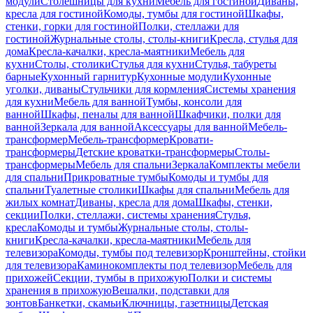
модули
Столешницы для кухни
Мебель для гостиной
Диваны,
кресла для гостиной
Комоды, тумбы для гостиной
Шкафы,
стенки, горки для гостиной
Полки, стеллажи для
гостиной
Журнальные столы, столы-книги
Кресла, стулья для
дома
Кресла-качалки, кресла-маятники
Мебель для
кухни
Столы, столики
Стулья для кухни
Стулья, табуреты
барные
Кухонный гарнитур
Кухонные модули
Кухонные
уголки, диваны
Стульчики для кормления
Системы хранения
для кухни
Мебель для ванной
Тумбы, консоли для
ванной
Шкафы, пеналы для ванной
Шкафчики, полки для
ванной
Зеркала для ванной
Аксессуары для ванной
Мебель-
трансформер
Мебель-трансформер
Кровати-
трансформеры
Детские кроватки-трансформеры
Столы-
трансформеры
Мебель для спальни
Зеркала
Комплекты мебели
для спальни
Прикроватные тумбы
Комоды и тумбы для
спальни
Туалетные столики
Шкафы для спальни
Мебель для
жилых комнат
Диваны, кресла для дома
Шкафы, стенки,
секции
Полки, стеллажи, системы хранения
Стулья,
кресла
Комоды и тумбы
Журнальные столы, столы-
книги
Кресла-качалки, кресла-маятники
Мебель для
телевизора
Комоды, тумбы под телевизор
Кронштейны, стойки
для телевизора
Каминокомплекты под телевизор
Мебель для
прихожей
Секции, тумбы в прихожую
Полки и системы
хранения в прихожую
Вешалки, подставки для
зонтов
Банкетки, скамьи
Ключницы, газетницы
Детская