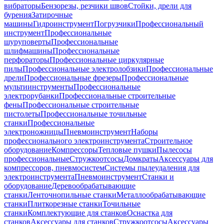
вибраторы
Бензорезы, резчики швов
Стойки, дрели для
бурения
Затирочные
машины
Гидроинструмент
Погрузчики
Профессиональный
инструмент
Профессиональные
шуруповерты
Профессиональные
шлифмашины
Профессиональные
перфораторы
Профессиональные циркулярные
пилы
Профессиональные электролобзики
Профессиональные
дрели
Профессиональные фрезеры
Профессиональные
мультиинструменты
Профессиональные
электрорубанки
Профессиональные строительные
фены
Профессиональные строительные
пистолеты
Профессиональные точильные
станки
Профессиональные
электроножницы
Пневмоинструмент
Наборы
профессионального электроинструмента
Строительное
оборудование
Компрессоры
Тепловые пушки
Пылесосы
профессиональные
Стружкоотсосы
Домкраты
Аксессуары для
компрессоров, пневмосистем
Системы пылеудаления для
электроинструмента
Пневмоинструмент
Станки и
оборудование
Деревообрабатывающие
станки
Ленточнопильные станки
Металлообрабатывающие
станки
Плиткорезные станки
Точильные
станки
Комплектующие для станков
Оснастка для
станков
Аксессуары для станков
Стружкоотсосы
Аксессуары