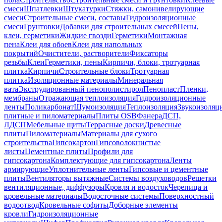
смеси
Шпатлевки
Штукатурки
Стяжки, самонивелирующие
смеси
Строительные смеси, составы
Гидроизоляционные
смеси
Грунтовки
Добавки для строительных смесей
Пены,
клеи, герметики
Жидкие гвозди
Герметики
Монтажная
пена
Клеи для обоев
Клеи для напольных
покрытий
Очистители, растворители
Фиксаторы
резьбы
Клеи
Герметики, пены
Кирпичи, блоки, тротуарная
плитка
Кирпичи
Строительные блоки
Тротуарная
плитка
Изоляционные материалы
Минеральная
вата
Экструдированный пенополистирол
Пенопласт
Пленки,
мембраны
Отражающая теплоизоляция
Гидроизоляционные
ленты
Поликарбонат
Шумоизоляция
Теплоизоляция
Звукоизоляц
плитные и пиломатериалы
Плиты OSB
Фанера
ДСП,
ЛДСП
Мебельные щиты
Террасные доски
Древесные
плиты
Пиломатериалы
Материалы для сухого
строительства
Гипсокартон
Гипсоволокнистые
листы
Цементные плиты
Профили для
гипсокартона
Комплектующие для гипсокартона
Ленты
армирующие
Уплотнительные ленты
Гипсовые и цементные
плиты
Вентиляторы вытяжные
Системы воздуховодов
Решетки
вентиляционные, диффузоры
Кровля и водосток
Черепица и
кровельные материалы
Водосточные системы
Поверхностный
водоотвод
Кровельные софиты
Доборные элементы
кровли
Гидроизоляционные