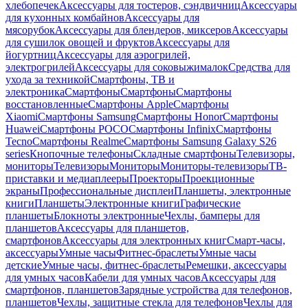
хлебопечек
Аксессуары для тостеров, сэндвичниц
Аксессуары
для кухонных комбайнов
Аксессуары для
мясорубок
Аксессуары для блендеров, миксеров
Аксессуары
для сушилок овощей и фруктов
Аксессуары для
йогуртниц
Аксессуары для аэрогрилей,
электрогрилей
Аксессуары для соковыжималок
Средства для
ухода за техникой
Смартфоны, ТВ и
электроника
Смартфоны
Смартфоны
Смартфоны
восстановленные
Смартфоны Apple
Смартфоны
Xiaomi
Смартфоны Samsung
Смартфоны Honor
Смартфоны
Huawei
Смартфоны POCO
Смартфоны Infinix
Смартфоны
Tecno
Смартфоны Realme
Смартфоны Samsung Galaxy S26
series
Кнопочные телефоны
Складные смартфоны
Телевизоры,
мониторы
Телевизоры
Мониторы
Мониторы-телевизоры
ТВ-
приставки и медиаплееры
Проекторы
Проекционные
экраны
Профессиональные дисплеи
Планшеты, электронные
книги
Планшеты
Электронные книги
Графические
планшеты
Блокноты электронные
Чехлы, бамперы для
планшетов
Аксессуары для планшетов,
смартфонов
Аксессуары для электронных книг
Смарт-часы,
аксессуары
Умные часы
Фитнес-браслеты
Умные часы
детские
Умные часы, фитнес-браслеты
Ремешки, аксессуары
для умных часов
Кабели для умных часов
Аксессуары для
смартфонов, планшетов
Зарядные устройства для телефонов,
планшетов
Чехлы, защитные стекла для телефонов
Чехлы для