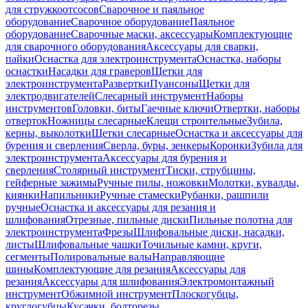
для стружкоотсосов
Сварочное и паяльное
оборудование
Сварочное оборудование
Паяльное
оборудование
Сварочные маски, аксессуары
Комплектующие
для сварочного оборудования
Аксессуары для сварки,
пайки
Оснастка для электроинструмента
Оснастка, наборы
оснастки
Насадки для граверов
Щетки для
электроинструмента
Развертки
Пуансоны
Щетки для
электродвигателей
Слесарный инструмент
Наборы
инструментов
Головки, биты
Гаечные ключи
Отвертки, наборы
отверток
Ножницы слесарные
Клещи строительные
Зубила,
керны, выколотки
Щетки слесарные
Оснастка и аксессуары для
бурения и сверления
Сверла, буры, зенкеры
Коронки
Зубила для
электроинструмента
Аксессуары для бурения и
сверления
Столярный инструмент
Тиски, струбцины,
гейферные зажимы
Ручные пилы, ножовки
Молотки, кувалды,
киянки
Напильники
Ручные стамески
Рубанки, рашпили
ручные
Оснастка и аксессуары для резания и
шлифования
Отрезные, пильные диски
Пильные полотна для
электроинструмента
Фрезы
Шлифовальные диски, насадки,
листы
Шлифовальные чашки
Точильные камни, круги,
сегменты
Полировальные валы
Направляющие
шины
Комплектующие для резания
Аксессуары для
резания
Аксессуары для шлифования
Электромонтажный
инструмент
Обжимной инструмент
Плоскогубцы,
круглогубцы
Кусачки, болторезы,