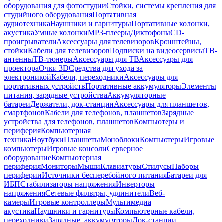
оборудования для фотостудии
Стойки, системы крепления для
студийного оборудования
Портативная
аудиотехника
Наушники и гарнитуры
Портативные колонки,
акустика
Умные колонки
MP3-плееры
Диктофоны
CD-
проигрыватели
Аксессуары для телевизоров
Кронштейны,
стойки
Кабели для телевизоров
Подписки на видеосервисы
ТВ-
антенны
ТВ-тюнеры
Аксессуары для ТВ
Аксессуары для
проектора
Очки 3D
Средства для ухода за
электроникой
Кабели, переходники
Аксессуары для
портативных устройств
Портативные аккумуляторы
Элементы
питания, зарядные устройства
Аккумуляторные
батареи
Держатели, док-станции
Аксессуары для планшетов,
смартфонов
Кабели для телефонов, планшетов
Зарядные
устройства для телефонов, планшетов
Компьютеры и
периферия
Компьютерная
техника
Ноутбуки
Планшеты
Моноблоки
Компьютеры
Игровые
компьютеры
Игровые консоли
Серверное
оборудование
Компьютерная
периферия
Мониторы
Мыши
Клавиатуры
Стилусы
Наборы
периферии
Источники бесперебойного питания
Батареи для
ИБП
Стабилизаторы напряжения
Инверторы
напряжения
Сетевые фильтры, удлинители
Веб-
камеры
Игровые контроллеры
Мультимедиа
акустика
Наушники и гарнитуры
Компьютерные кабели,
переходники
Зарядные, аккумуляторы
Док-станции,