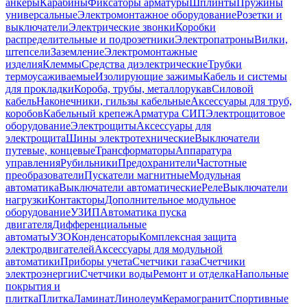
анкеры
Карабины
Фиксаторы арматуры
Шплинты
Пружины
универсальные
Электромонтажное оборудование
Розетки и
выключатели
Электрические звонки
Коробки
распределительные и подрозетники
Электропатроны
Вилки,
штепсели
Заземление
Электромонтажные
изделия
Клеммы
Средства диэлектрические
Трубки
термоусаживаемые
Изолирующие зажимы
Кабель и системы
для прокладки
Короба, трубы, металлорукав
Силовой
кабель
Наконечники, гильзы кабельные
Аксессуары для труб,
коробов
Кабельный крепеж
Арматура СИП
Электрощитовое
оборудование
Электрощиты
Аксессуары для
электрощита
Шины электротехнические
Выключатели
путевые, концевые
Трансформаторы
Аппаратура
управления
Рубильники
Предохранители
Частотные
преобразователи
Пускатели магнитные
Модульная
автоматика
Выключатели автоматические
Реле
Выключатели
нагрузки
Контакторы
Дополнительное модульное
оборудование
УЗИП
Автоматика пуска
двигателя
Дифференциальные
автоматы
УЗО
Конденсаторы
Комплексная защита
электродвигателей
Аксессуары для модульной
автоматики
Приборы учета
Счетчики газа
Счетчики
электроэнергии
Счетчики воды
Ремонт и отделка
Напольные
покрытия и
плитка
Плитка
Ламинат
Линолеум
Керамогранит
Спортивные