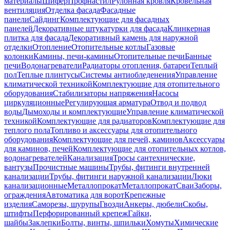
материалы
Шифер
Профнастил
Рулонная кровля
Кровельная
вентиляция
Отделка фасада
Фасадные
панели
Сайдинг
Комплектующие для фасадных
панелей
Декоративные штукатурки для фасада
Клинкерная
плитка для фасада
Декоративный камень для наружной
отделки
Отопление
Отопительные котлы
Газовые
колонки
Камины, печи-камины
Отопительные печи
Банные
печи
Водонагреватели
Радиаторы отопления, батареи
Теплый
пол
Теплые плинтусы
Системы антиобледенения
Управление
климатической техникой
Комплектующие для отопительного
оборудования
Стабилизаторы напряжения
Насосы
циркуляционные
Регулирующая арматура
Отвод и подвод
воды
Дымоходы и комплектующие
Управление климатической
техникой
Комплектующие для радиаторов
Комплектующие для
теплого пола
Топливо и аксессуары для отопительного
оборудования
Комплектующие для печей, каминов
Аксессуары
для каминов, печей
Комплектующие для отопительных котлов,
водонагревателей
Канализация
Тросы сантехнические,
вантузы
Прочистные машины
Трубы, фитинги внутренней
канализации
Трубы, фитинги наружной канализации
Люки
канализационные
Металлопрокат
Металлопрокат
Сваи
Заборы,
ограждения
Автоматика для ворот
Крепежные
изделия
Саморезы, шурупы
Гвозди
Анкеры, дюбели
Скобы,
штифты
Перфорированный крепеж
Гайки,
шайбы
Заклепки
Болты, винты, шпильки
Хомуты
Химические