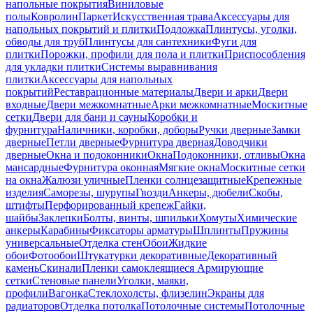
напольные покрытия
Виниловые
полы
Ковролин
Паркет
Искусственная трава
Аксессуары для
напольных покрытий и плитки
Подложка
Плинтусы, уголки,
обводы для труб
Плинтусы для сантехники
Фуги для
плитки
Порожки, профили для пола и плитки
Приспособления
для укладки плитки
Системы выравнивания
плитки
Аксессуары для напольных
покрытий
Реставрационные материалы
Двери и арки
Двери
входные
Двери межкомнатные
Арки межкомнатные
Москитные
сетки
Двери для бани и сауны
Коробки и
фурнитура
Наличники, коробки, доборы
Ручки дверные
Замки
дверные
Петли дверные
Фурнитура дверная
Доводчики
дверные
Окна и подоконники
Окна
Подоконники, отливы
Окна
мансардные
Фурнитура оконная
Мягкие окна
Москитные сетки
на окна
Жалюзи уличные
Пленки солнцезащитные
Крепежные
изделия
Саморезы, шурупы
Гвозди
Анкеры, дюбели
Скобы,
штифты
Перфорированный крепеж
Гайки,
шайбы
Заклепки
Болты, винты, шпильки
Хомуты
Химические
анкеры
Карабины
Фиксаторы арматуры
Шплинты
Пружины
универсальные
Отделка стен
Обои
Жидкие
обои
Фотообои
Штукатурки декоративные
Декоративный
камень
Скинали
Пленки самоклеящиеся
Армирующие
сетки
Стеновые панели
Уголки, маяки,
профили
Вагонка
Стеклохолсты, флизелин
Экраны для
радиаторов
Отделка потолка
Потолочные системы
Потолочные