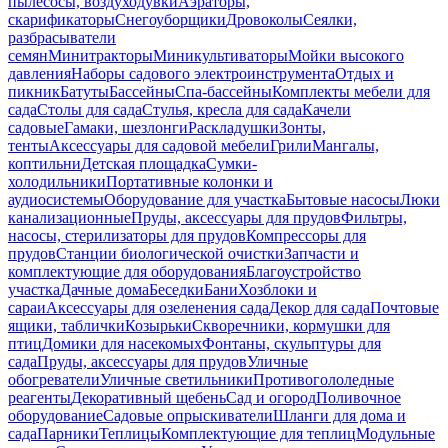
пылесосы, воздуходувки
Аэраторы,
скарификаторы
Снегоуборщики
Дровоколы
Сеялки,
разбрасыватели
семян
Минитракторы
Миникультиваторы
Мойки высокого
давления
Наборы садового электроинструмента
Отдых и
пикник
Батуты
Бассейны
Спа-бассейны
Комплекты мебели для
сада
Столы для сада
Стулья, кресла для сада
Качели
садовые
Гамаки, шезлонги
Раскладушки
Зонты,
тенты
Аксессуары для садовой мебели
Грили
Мангалы,
коптильни
Детская площадка
Сумки-
холодильники
Портативные колонки и
аудиосистемы
Оборудование для участка
Бытовые насосы
Люки
канализационные
Пруды, аксессуары для прудов
Фильтры,
насосы, стерилизаторы для прудов
Компрессоры для
прудов
Станции биологической очистки
Запчасти и
комплектующие для оборудования
Благоустройство
участка
Дачные дома
Беседки
Бани
Хозблоки и
сараи
Аксессуары для озеленения сада
Декор для сада
Почтовые
ящики, таблички
Козырьки
Скворечники, кормушки для
птиц
Домики для насекомых
Фонтаны, скульптуры для
сада
Пруды, аксессуары для прудов
Уличные
обогреватели
Уличные светильники
Противогололедные
реагенты
Декоративный щебень
Сад и огород
Поливочное
оборудование
Садовые опрыскиватели
Шланги для дома и
сада
Парники
Теплицы
Комплектующие для теплиц
Модульные