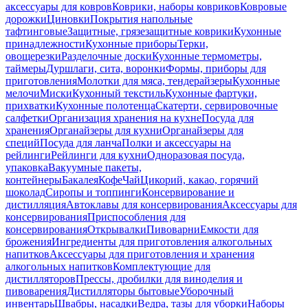
аксессуары для ковров
Коврики, наборы ковриков
Ковровые
дорожки
Циновки
Покрытия напольные
тафтинговые
Защитные, грязезащитные коврики
Кухонные
принадлежности
Кухонные приборы
Терки,
овощерезки
Разделочные доски
Кухонные термометры,
таймеры
Дуршлаги, сита, воронки
Формы, приборы для
приготовления
Молотки для мяса, тендерайзеры
Кухонные
мелочи
Миски
Кухонный текстиль
Кухонные фартуки,
прихватки
Кухонные полотенца
Скатерти, сервировочные
салфетки
Организация хранения на кухне
Посуда для
хранения
Органайзеры для кухни
Органайзеры для
специй
Посуда для ланча
Полки и аксессуары на
рейлинги
Рейлинги для кухни
Одноразовая посуда,
упаковка
Вакуумные пакеты,
контейнеры
Бакалея
Кофе
Чай
Цикорий, какао, горячий
шоколад
Сиропы и топпинги
Консервирование и
дистилляция
Автоклавы для консервирования
Аксессуары для
консервирования
Приспособления для
консервирования
Открывалки
Пивоварни
Емкости для
брожения
Ингредиенты для приготовления алкогольных
напитков
Аксессуары для приготовления и хранения
алкогольных напитков
Комплектующие для
дистилляторов
Прессы, дробилки для виноделия и
пивоварения
Дистилляторы бытовые
Уборочный
инвентарь
Швабры, насадки
Ведра, тазы для уборки
Наборы