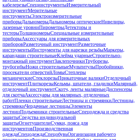
кабелерезы
Специнструменты
Измерительный
инструмент
Мерительные
инструменты
Электроизмерительные
приборы
Дальномеры
Дальномеры оптические
Нивелиры,
лазерные уровни
Пирометры
Детекторы и
тестеры
Толщиномеры
Специальные измерительные
приборы
Аксессуары для измерительных
приборов
Разметочный инструмент
Разметочные
инструменты
Инструменты для нарезки резьбы
Маркеры,
карандаши строительные
Клейма ударные
Строительно-
монтажный инструмент
Заклепочники
Труборезы,
трубогибы
Ножи строительные
Мультитулы
Пробойники,
просекатели отверстий
Ломы
Степлеры
механические
Стеклорезы
Прикаточные валики
Отделочный
инструмент
Плиткорезы
Кельмы, шпатели, гладилки
Малярный,
отделочный инструмент
Скотч, ленты малярные
Диспенсеры
для скотча
Аксессуары для малярных, отделочных
работ
Пленки строительные
Лестницы и стремянки
Лестницы,
стремянки
Чердачные лестницы
Элементы
лестниц
Подъемники строительные
Спецодежда и средства
защиты
Средства индивидуальной
защиты
Огнетушители
Сумки, пояса для
инструментов
Производственная
одежда
Спецодежда
Спецобувь
Организация рабочего
пространства
Фонари, прожекторы
Кейсы, ящики для