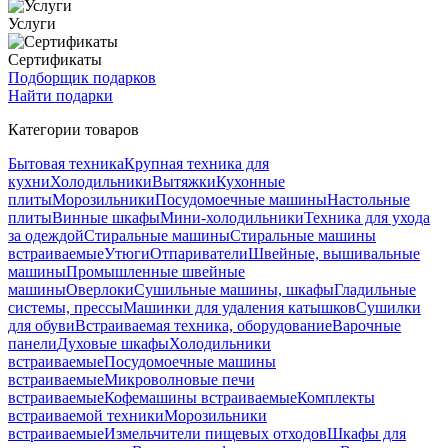
Услуги
Сертификаты
Подборщик подарков
Найти подарки
Категории товаров
Бытовая техника
Крупная техника для
кухни
Холодильники
Вытяжки
Кухонные
плиты
Морозильники
Посудомоечные машины
Настольные
плиты
Винные шкафы
Мини-холодильники
Техника для ухода
за одеждой
Стиральные машины
Стиральные машины
встраиваемые
Утюги
Отпариватели
Швейные, вышивальные
машины
Промышленные швейные
машины
Оверлоки
Сушильные машины, шкафы
Гладильные
системы, прессы
Машинки для удаления катышков
Сушилки
для обуви
Встраиваемая техника, оборудование
Варочные
панели
Духовые шкафы
Холодильники
встраиваемые
Посудомоечные машины
встраиваемые
Микроволновые печи
встраиваемые
Кофемашины встраиваемые
Комплекты
встраиваемой техники
Морозильники
встраиваемые
Измельчители пищевых отходов
Шкафы для