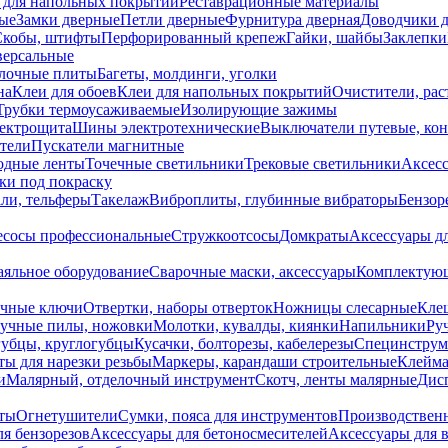
 для напольных покрытий
Реставрационные материалы
ые
Замки дверные
Петли дверные
Фурнитура дверная
Доводчики 
Скобы, штифты
Перфорированный крепеж
Гайки, шайбы
Заклепки
ерсальные
лочные плиты
Багеты, молдинги, уголки
на
Клеи для обоев
Клеи для напольных покрытий
Очистители, рас
Трубки термоусаживаемые
Изолирующие зажимы
лектрощита
Шины электротехнические
Выключатели путевые, ко
атели
Пускатели магнитные
одные ленты
Точечные светильники
Трековые светильники
Аксесс
и под покраску
ли, тельферы
Такелаж
Виброплиты, глубинные вибраторы
Бензор
сосы профессиональные
Стружкоотсосы
Домкраты
Аксессуары д
аяльное оборудование
Сварочные маски, аксессуары
Комплектующ
ечные ключи
Отвертки, наборы отверток
Ножницы слесарные
Кле
учные пилы, ножовки
Молотки, кувалды, киянки
Напильники
Ру
убцы, круглогубцы
Кусачки, болторезы, кабелерезы
Специнструм
ы для нарезки резьбы
Маркеры, карандаши строительные
Клейма
и
Малярный, отделочный инструмент
Скотч, ленты малярные
Дисп
иты
Огнетушители
Сумки, пояса для инструментов
Производствен
я бензорезов
Аксессуары для бетоносмесителей
Аксессуары для 