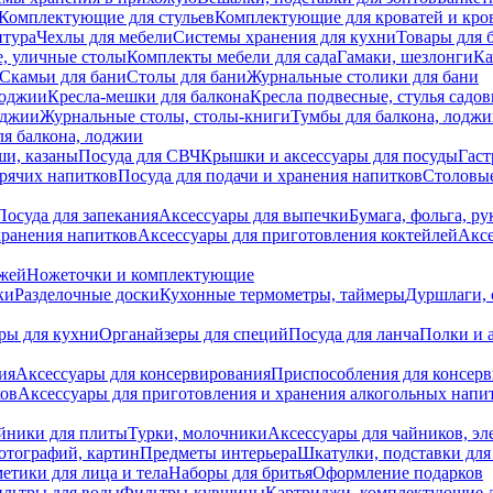
Комплектующие для стульев
Комплектующие для кроватей и кро
итура
Чехлы для мебели
Системы хранения для кухни
Товары для 
, уличные столы
Комплекты мебели для сада
Гамаки, шезлонги
Ка
Скамьи для бани
Столы для бани
Журнальные столики для бани
лоджии
Кресла-мешки для балкона
Кресла подвесные, стулья садо
оджии
Журнальные столы, столы-книги
Тумбы для балкона, лодж
я балкона, лоджии
ши, казаны
Посуда для СВЧ
Крышки и аксессуары для посуды
Гаст
орячих напитков
Посуда для подачи и хранения напитков
Столовы
Посуда для запекания
Аксессуары для выпечки
Бумага, фольга, р
хранения напитков
Аксессуары для приготовления коктейлей
Аксе
ожей
Ножеточки и комплектующие
ки
Разделочные доски
Кухонные термометры, таймеры
Дуршлаги, 
ры для кухни
Органайзеры для специй
Посуда для ланча
Полки и 
ия
Аксессуары для консервирования
Приспособления для консер
ков
Аксессуары для приготовления и хранения алкогольных напи
йники для плиты
Турки, молочники
Аксессуары для чайников, э
отографий, картин
Предметы интерьера
Шкатулки, подставки дл
етики для лица и тела
Наборы для бритья
Оформление подарков
льтры для воды
Фильтры-кувшины
Картриджи, комплектующие д