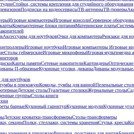
студии
Стойки, системы крепления для студийного оборудования
елевизоров
Подписки на видеосервисы
ТВ-антенны
ТВ-тюнеры
Ак
теры
Игровые компьютеры
Игровые консоли
Серверное оборудов
карты
Компьютерные блоки питания
Материнские платы
Системы
накопителей
ов
Аксессуары для ноутбуков
Очки для компьютера
Рюкзаки для но
контроллеры
Игровые ноутбуки
Игровые компьютеры
Игровые ви
ие
Столы геймерские
Игровые микрофоны
Игровая мультимедиа 
ониторов
диски
Карты памяти
Сетевые накопители
Картридеры
Оптические
иваны П-образные
Кухонные уголки, диваны
Диваны модульные
 для ноутбуков
тумбы в прихожую
Комоды, тумбы для ванной
Пеленальные стол
ьютерные
Детские столы
Туалетные столики
Журнальные столы
Са
денные группы
Столы-книги
ухни
уреты барные
Кухонный гарнитур
Кухонные модули
Кухонные угол
ры
Детские кроватки-трансформеры
Столы-трансформеры
ки, секции
Полки, стеллажи, системы хранения
Стулья, кресла
Ко
емы хранения в прихожую
Вешалки, подставки для зонтов
Банкет