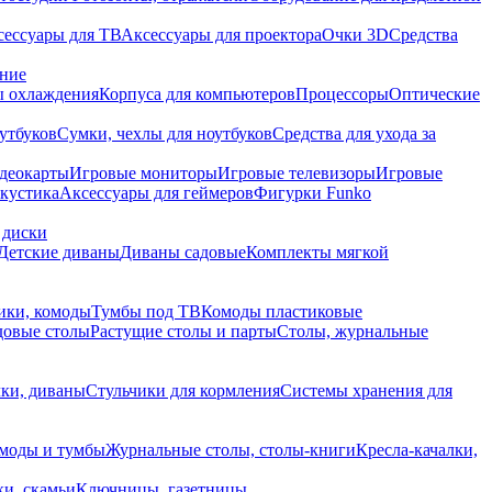
сессуары для ТВ
Аксессуары для проектора
Очки 3D
Средства
ание
 охлаждения
Корпуса для компьютеров
Процессоры
Оптические
утбуков
Сумки, чехлы для ноутбуков
Средства для ухода за
деокарты
Игровые мониторы
Игровые телевизоры
Игровые
акустика
Аксессуары для геймеров
Фигурки Funko
 диски
Детские диваны
Диваны садовые
Комплекты мягкой
ики, комоды
Тумбы под ТВ
Комоды пластиковые
довые столы
Растущие столы и парты
Столы, журнальные
ки, диваны
Стульчики для кормления
Системы хранения для
моды и тумбы
Журнальные столы, столы-книги
Кресла-качалки,
ки, скамьи
Ключницы, газетницы