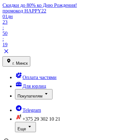
Скидки до 80% ко Дню Рождения!
промокод HAPPY22
01
дн
23
:
50
:
19
г. Минск
Оплата частями
Для юрлиц
Покупателям
Telegram
+375 29
302 10 21
Еще