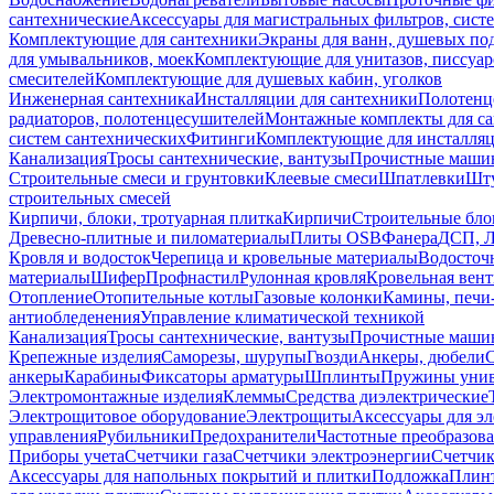
сантехнические
Аксессуары для магистральных фильтров, сист
Комплектующие для сантехники
Экраны для ванн, душевых по
для умывальников, моек
Комплектующие для унитазов, писсуар
смесителей
Комплектующие для душевых кабин, уголков
Инженерная сантехника
Инсталляции для сантехники
Полотенц
радиаторов, полотенцесушителей
Монтажные комплекты для с
систем сантехнических
Фитинги
Комплектующие для инсталля
Канализация
Тросы сантехнические, вантузы
Прочистные маши
Строительные смеси и грунтовки
Клеевые смеси
Шпатлевки
Шту
строительных смесей
Кирпичи, блоки, тротуарная плитка
Кирпичи
Строительные бло
Древесно-плитные и пиломатериалы
Плиты OSB
Фанера
ДСП, 
Кровля и водосток
Черепица и кровельные материалы
Водосточ
материалы
Шифер
Профнастил
Рулонная кровля
Кровельная вен
Отопление
Отопительные котлы
Газовые колонки
Камины, печи
антиобледенения
Управление климатической техникой
Канализация
Тросы сантехнические, вантузы
Прочистные маши
Крепежные изделия
Саморезы, шурупы
Гвозди
Анкеры, дюбели
анкеры
Карабины
Фиксаторы арматуры
Шплинты
Пружины унив
Электромонтажные изделия
Клеммы
Средства диэлектрические
Электрощитовое оборудование
Электрощиты
Аксессуары для э
управления
Рубильники
Предохранители
Частотные преобразов
Приборы учета
Счетчики газа
Счетчики электроэнергии
Счетчи
Аксессуары для напольных покрытий и плитки
Подложка
Плинт