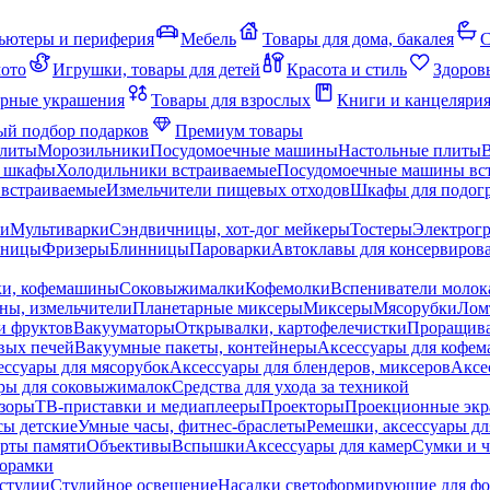
ьютеры и периферия
Мебель
Товары для дома, бакалея
С
мото
Игрушки, товары для детей
Красота и стиль
Здоров
рные украшения
Товары для взрослых
Книги и канцеляри
й подбор подарков
Премиум товары
плиты
Морозильники
Посудомоечные машины
Настольные плиты
 шкафы
Холодильники встраиваемые
Посудомоечные машины вс
встраиваемые
Измельчители пищевых отходов
Шкафы для подогр
чи
Мультиварки
Сэндвичницы, хот-дог мейкеры
Тостеры
Электрог
еницы
Фризеры
Блинницы
Пароварки
Автоклавы для консервиров
ки, кофемашины
Соковыжималки
Кофемолки
Вспениватели молок
ны, измельчители
Планетарные миксеры
Миксеры
Мясорубки
Лом
и фруктов
Вакууматоры
Открывалки, картофелечистки
Проращива
вых печей
Вакуумные пакеты, контейнеры
Аксессуары для кофе
ессуары для мясорубок
Аксессуары для блендеров, миксеров
Аксе
ры для соковыжималок
Средства для ухода за техникой
зоры
ТВ-приставки и медиаплееры
Проекторы
Проекционные эк
сы детские
Умные часы, фитнес-браслеты
Ремешки, аксессуары дл
рты памяти
Объективы
Вспышки
Аксессуары для камер
Сумки и ч
орамки
студии
Студийное освещение
Насадки светоформирующие для фо