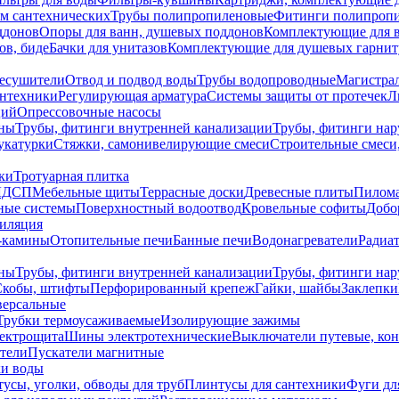
ем сантехнических
Трубы полипропиленовые
Фитинги полипроп
ддонов
Опоры для ванн, душевых поддонов
Комплектующие для 
ов, биде
Бачки для унитазов
Комплектующие для душевых гарнит
есушители
Отвод и подвод воды
Трубы водопроводные
Магистрал
антехники
Регулирующая арматура
Системы защиты от протечек
Л
ций
Опрессовочные насосы
ны
Трубы, фитинги внутренней канализации
Трубы, фитинги на
катурки
Стяжки, самонивелирующие смеси
Строительные смеси,
ки
Тротуарная плитка
ЛДСП
Мебельные щиты
Террасные доски
Древесные плиты
Пилом
ные системы
Поверхностный водоотвод
Кровельные софиты
Добо
тиляция
-камины
Отопительные печи
Банные печи
Водонагреватели
Радиат
ны
Трубы, фитинги внутренней канализации
Трубы, фитинги на
Скобы, штифты
Перфорированный крепеж
Гайки, шайбы
Заклепки
ерсальные
Трубки термоусаживаемые
Изолирующие зажимы
лектрощита
Шины электротехнические
Выключатели путевые, ко
атели
Пускатели магнитные
ки воды
усы, уголки, обводы для труб
Плинтусы для сантехники
Фуги дл