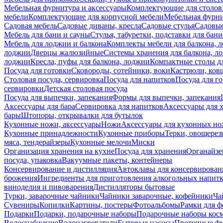
Мебельная фурнитура и аксессуары
Комплектующие для столов
мебели
Комплектующие для корпусной мебели
Мебельная фурн
Садовая мебель
Садовые диваны, кресла
Садовые стулья
Садовые
Мебель для бани и сауны
Стулья, табуретки, подставки для бани
Мебель для лоджии и балкона
Комплекты мебели для балкона, 
лоджии
Дверцы жалюзийные
Системы хранения для балкона, л
лоджии
Кресла, пуфы для балкона, лоджии
Компактные столы дл
Посуда для готовки
Сковороды, сотейники, воки
Кастрюли, ков
Столовая посуда, сервировка
Посуда для напитков
Посуда для г
сервировки
Детская столовая посуда
Посуда для выпечки, запекания
Формы для выпечки, запекания
Аксессуары для бара
Сервировка для напитков
Аксессуары для 
бары
Штопоры, открывалки для бутылок
Кухонные ножи, аксессуары
Ножи
Аксессуары для кухонных н
Кухонные принадлежности
Кухонные приборы
Терки, овощерез
мяса, тендерайзеры
Кухонные мелочи
Миски
Организация хранения на кухне
Посуда для хранения
Органайзе
посуда, упаковка
Вакуумные пакеты, контейнеры
Консервирование и дистилляция
Автоклавы для консервирован
брожения
Ингредиенты для приготовления алкогольных напит
виноделия и пивоварения
Дистилляторы бытовые
Турки, заварочные чайники
Чайники заварочные, кофейники
Ча
Сувениры
Копилки
Картины, постеры
Фотоальбомы
Рамки для ф
Подарки
Подарки, подарочные наборы
Подарочные наборы косм
Водоснабжение
Водонагреватели
Бытовые насосы
Проточные фи