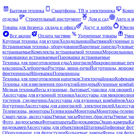
Бытовая техника
Смартфоны, ТВ и электроника
Комп
отделка
Строительный инструмент
Дом и сад
Авто и 
Товары для бизнеса, склада и офиса
Досуг и хобби
Ювели
Все акции
Оплата частями
Уцененные товары
Умны
Крупная техника для кухни
Холодильники
Вытяжки
Кухонные 
Встраиваемая техника, оборудование
Варочные панели
Духовые
встраиваемые
Комплекты встраиваемой техники
Морозильники 
упаковщики встраиваемые
Пароварки встраиваемые
Техника для приготовления еды
Аэрогрили
Микроволновые пе
кексницы
Хлебопечки
Ростеры, мини-печи
Йогуртницы, морож
фритюрницы
Яйцеварки
Попкорницы
Техника для приготовления напитков
Электрочайники
Кофевар
Техника для измельчения продуктов
Блендеры
Кухонные комбай
Мелкая техника
Весы кухонные, бытовые
Сушилки для овощей 
Аксессуары для кухонной техники
Аксессуары для микроволно
тостеров, сэндвичниц
Аксессуары для кухонных комбайнов
Акс
йогуртниц
Аксессуары для аэрогрилей, электрогрилей
Аксессуа
Телевизоры, мониторы
Телевизоры
Мониторы
Мониторы-телеви
Смарт-часы, аксессуары
Умные часы
Фитнес-браслеты
Умные ча
Фото, видеосъемка
Фотоаппараты
Видеокамеры
Экшн-камеры
Ка
видеокамер
Аксессуары для объективов
Штативы
Цифровые фот
Оборудование для фотостудии
Кольцевые лампы
Фоны для фото