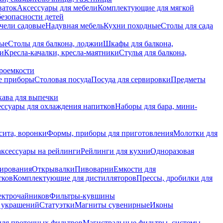
ваток
Аксессуары для мебели
Комплектующие для мягкой
безопасности детей
чели садовые
Надувная мебель
Кухни походные
Столы для сада
вые
Столы для балкона, лоджии
Шкафы для балкона,
ии
Кресла-качалки, кресла-маятники
Стулья для балкона,
роемкости
е приборы
Столовая посуда
Посуда для сервировки
Предметы
укава для выпечки
ссуары для охлаждения напитков
Наборы для бара, мини-
сита, воронки
Формы, приборы для приготовления
Молотки для
аксессуары на рейлинги
Рейлинги для кухни
Одноразовая
вирования
Открывалки
Пивоварни
Емкости для
тков
Комплектующие для дистилляторов
Прессы, дробилки для
лектрочайников
Фильтры-кувшины
я украшений
Статуэтки
Магниты сувенирные
Иконы
ля проточных фильтров
Магистральные фильтры, системы