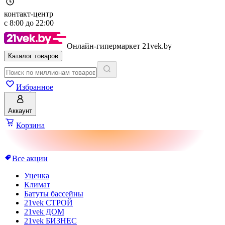
контакт-центр
с
8:00
до
22:00
Онлайн-гипермаркет 21vek.by
Каталог товаров
Избранное
Аккаунт
Корзина
Все акции
Уценка
Климат
Батуты бассейны
21vek СТРОЙ
21vek ДОМ
21vek БИЗНЕС