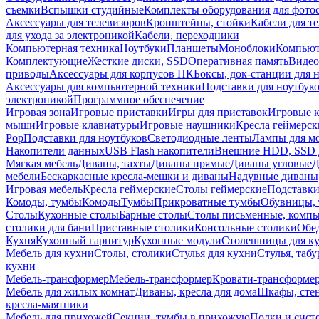
съемки
Вспышки студийные
Комплекты оборудования для фото
Аксессуары для телевизоров
Кронштейны, стойки
Кабели для т
для ухода за электроникой
Кабели, переходники
Компьютерная техника
Ноутбуки
Планшеты
Моноблоки
Компью
Комплектующие
Жесткие диски, SSD
Оперативная память
Видео
приводы
Аксессуары для корпусов ПК
Боксы, док-станции для 
Аксессуары для компьютерной техники
Подставки для ноутбук
электроникой
Программное обеспечение
Игровая зона
Игровые приставки
Игры для приставок
Игровые 
мыши
Игровые клавиатуры
Игровые наушники
Кресла геймерск
Pop
Подставки для ноутбуков
Светодиодные ленты
Лампы для м
Накопители данных
USB Flash накопители
Внешние HDD, SSD 
Мягкая мебель
Диваны, тахты
Диваны прямые
Диваны угловые
Д
мебели
Бескаркасные кресла-мешки и диваны
Надувные диваны
Игровая мебель
Кресла геймерские
Столы геймерские
Подставки
Комоды, тумбы
Комоды
Тумбы
Прикроватные тумбы
Обувницы, 
Столы
Кухонные столы
Барные столы
Столы письменные, комп
столики для бани
Приставные столики
Консольные столики
Обе
Кухня
Кухонный гарнитур
Кухонные модули
Столешницы для к
Мебель для кухни
Столы, столики
Стулья для кухни
Стулья, таб
кухни
Мебель-трансформер
Мебель-трансформер
Кровати-трансформе
Мебель для жилых комнат
Диваны, кресла для дома
Шкафы, стен
кресла-маятники
Мебель для прихожей
Секции, тумбы в прихожую
Полки и сист