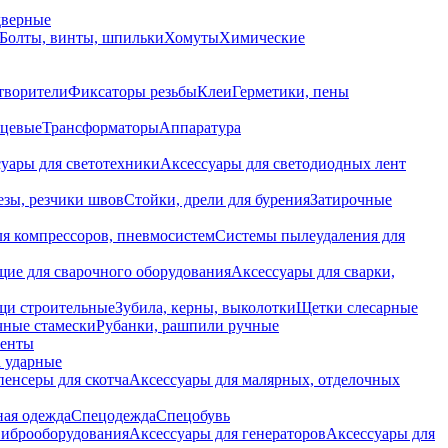
дверные
Болты, винты, шпильки
Хомуты
Химические
творители
Фиксаторы резьбы
Клеи
Герметики, пены
нцевые
Трансформаторы
Аппаратура
уары для светотехники
Аксессуары для светодиодных лент
езы, резчики швов
Стойки, дрели для бурения
Затирочные
ля компрессоров, пневмосистем
Системы пылеудаления для
ие для сварочного оборудования
Аксессуары для сварки,
щи строительные
Зубила, керны, выколотки
Щетки слесарные
чные стамески
Рубанки, рашпили ручные
енты
 ударные
енсеры для скотча
Аксессуары для малярных, отделочных
ная одежда
Спецодежда
Спецобувь
виброоборудования
Аксессуары для генераторов
Аксессуары для