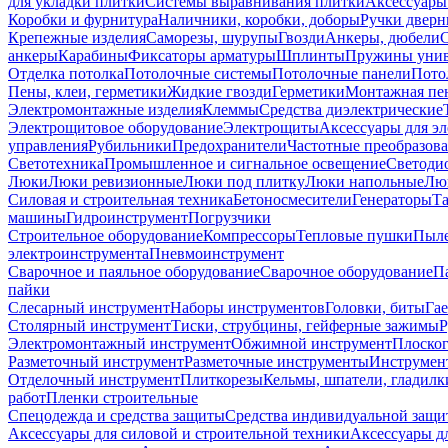
для укладки плитки
Системы выравнивания плитки
Аксессуары
Коробки и фурнитура
Наличники, коробки, доборы
Ручки дверн
Крепежные изделия
Саморезы, шурупы
Гвозди
Анкеры, дюбели
анкеры
Карабины
Фиксаторы арматуры
Шплинты
Пружины унив
Отделка потолка
Потолочные системы
Потолочные панели
Пото
Пены, клеи, герметики
Жидкие гвозди
Герметики
Монтажная пе
Электромонтажные изделия
Клеммы
Средства диэлектрические
Электрощитовое оборудование
Электрощиты
Аксессуары для э
управления
Рубильники
Предохранители
Частотные преобразов
Светотехника
Промышленное и сигнальное освещение
Светоди
Люки
Люки ревизионные
Люки под плитку
Люки напольные
Люк
Силовая и строительная техника
Бетоносмесители
Генераторы
Та
машины
Гидроинструмент
Погрузчики
Строительное оборудование
Компрессоры
Тепловые пушки
Пыле
электроинструмента
Пневмоинструмент
Сварочное и паяльное оборудование
Сварочное оборудование
П
пайки
Слесарный инструмент
Наборы инструментов
Головки, биты
Га
Столярный инструмент
Тиски, струбцины, гейферные зажимы
Р
Электромонтажный инструмент
Обжимной инструмент
Плоског
Разметочный инструмент
Разметочные инструменты
Инструмент
Отделочный инструмент
Плиткорезы
Кельмы, шпатели, гладилк
работ
Пленки строительные
Спецодежда и средства защиты
Средства индивидуальной защ
Аксессуары для силовой и строительной техники
Аксессуары дл