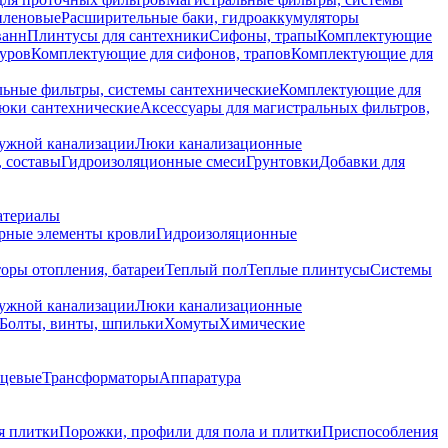
иленовые
Расширительные баки, гидроаккумуляторы
ванн
Плинтусы для сантехники
Сифоны, трапы
Комплектующие
уров
Комплектующие для сифонов, трапов
Комплектующие для
ьные фильтры, системы сантехнические
Комплектующие для
юки сантехнические
Аксессуары для магистральных фильтров,
ружной канализации
Люки канализационные
 составы
Гидроизоляционные смеси
Грунтовки
Добавки для
атериалы
рные элементы кровли
Гидроизоляционные
оры отопления, батареи
Теплый пол
Теплые плинтусы
Системы
ружной канализации
Люки канализационные
Болты, винты, шпильки
Хомуты
Химические
нцевые
Трансформаторы
Аппаратура
я плитки
Порожки, профили для пола и плитки
Приспособления