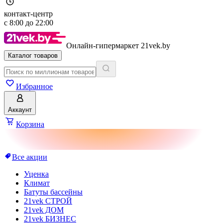
контакт-центр
с
8:00
до
22:00
Онлайн-гипермаркет 21vek.by
Каталог товаров
Избранное
Аккаунт
Корзина
Все акции
Уценка
Климат
Батуты бассейны
21vek СТРОЙ
21vek ДОМ
21vek БИЗНЕС