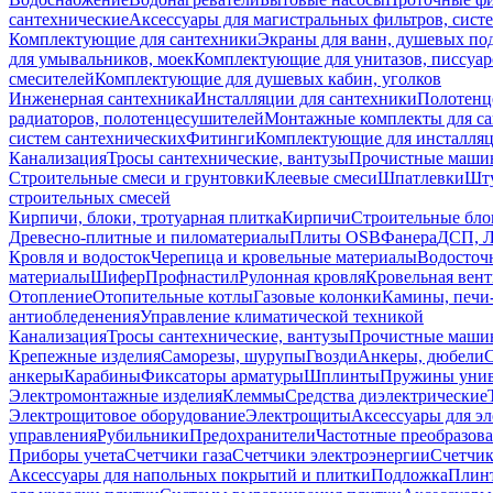
сантехнические
Аксессуары для магистральных фильтров, сист
Комплектующие для сантехники
Экраны для ванн, душевых по
для умывальников, моек
Комплектующие для унитазов, писсуар
смесителей
Комплектующие для душевых кабин, уголков
Инженерная сантехника
Инсталляции для сантехники
Полотенц
радиаторов, полотенцесушителей
Монтажные комплекты для с
систем сантехнических
Фитинги
Комплектующие для инсталля
Канализация
Тросы сантехнические, вантузы
Прочистные маши
Строительные смеси и грунтовки
Клеевые смеси
Шпатлевки
Шту
строительных смесей
Кирпичи, блоки, тротуарная плитка
Кирпичи
Строительные бло
Древесно-плитные и пиломатериалы
Плиты OSB
Фанера
ДСП, 
Кровля и водосток
Черепица и кровельные материалы
Водосточ
материалы
Шифер
Профнастил
Рулонная кровля
Кровельная вен
Отопление
Отопительные котлы
Газовые колонки
Камины, печи
антиобледенения
Управление климатической техникой
Канализация
Тросы сантехнические, вантузы
Прочистные маши
Крепежные изделия
Саморезы, шурупы
Гвозди
Анкеры, дюбели
анкеры
Карабины
Фиксаторы арматуры
Шплинты
Пружины унив
Электромонтажные изделия
Клеммы
Средства диэлектрические
Электрощитовое оборудование
Электрощиты
Аксессуары для э
управления
Рубильники
Предохранители
Частотные преобразов
Приборы учета
Счетчики газа
Счетчики электроэнергии
Счетчи
Аксессуары для напольных покрытий и плитки
Подложка
Плинт