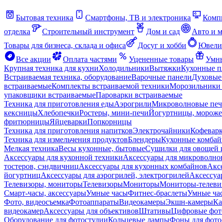
Бытовая техника
Смартфоны, ТВ и электроника
Комп
отделка
Строительный инструмент
Дом и сад
Авто и 
Товары для бизнеса, склада и офиса
Досуг и хобби
Ювели
Все акции
Оплата частями
Уцененные товары
Умны
Крупная техника для кухни
Холодильники
Вытяжки
Кухонные 
Встраиваемая техника, оборудование
Варочные панели
Духовые
встраиваемые
Комплекты встраиваемой техники
Морозильники 
упаковщики встраиваемые
Пароварки встраиваемые
Техника для приготовления еды
Аэрогрили
Микроволновые пе
кексницы
Хлебопечки
Ростеры, мини-печи
Йогуртницы, морож
фритюрницы
Яйцеварки
Попкорницы
Техника для приготовления напитков
Электрочайники
Кофевар
Техника для измельчения продуктов
Блендеры
Кухонные комбай
Мелкая техника
Весы кухонные, бытовые
Сушилки для овощей 
Аксессуары для кухонной техники
Аксессуары для микроволно
тостеров, сэндвичниц
Аксессуары для кухонных комбайнов
Акс
йогуртниц
Аксессуары для аэрогрилей, электрогрилей
Аксессуа
Телевизоры, мониторы
Телевизоры
Мониторы
Мониторы-телеви
Смарт-часы, аксессуары
Умные часы
Фитнес-браслеты
Умные ча
Фото, видеосъемка
Фотоаппараты
Видеокамеры
Экшн-камеры
Ка
видеокамер
Аксессуары для объективов
Штативы
Цифровые фот
Оборудование для фотостудии
Кольцевые лампы
Фоны для фото