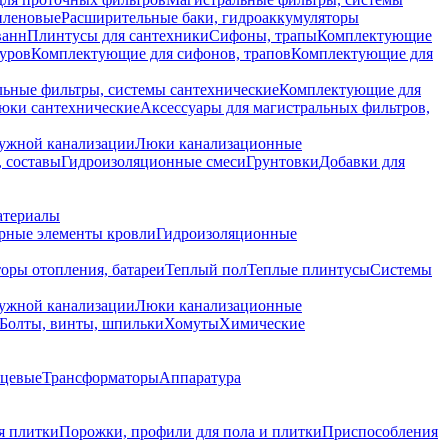
иленовые
Расширительные баки, гидроаккумуляторы
ванн
Плинтусы для сантехники
Сифоны, трапы
Комплектующие
уров
Комплектующие для сифонов, трапов
Комплектующие для
ьные фильтры, системы сантехнические
Комплектующие для
юки сантехнические
Аксессуары для магистральных фильтров,
ружной канализации
Люки канализационные
 составы
Гидроизоляционные смеси
Грунтовки
Добавки для
атериалы
рные элементы кровли
Гидроизоляционные
оры отопления, батареи
Теплый пол
Теплые плинтусы
Системы
ружной канализации
Люки канализационные
Болты, винты, шпильки
Хомуты
Химические
нцевые
Трансформаторы
Аппаратура
я плитки
Порожки, профили для пола и плитки
Приспособления