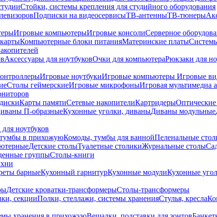
студии
Стойки, системы крепления для студийного оборудования
елевизоров
Подписки на видеосервисы
ТВ-антенны
ТВ-тюнеры
Ак
теры
Игровые компьютеры
Игровые консоли
Серверное оборудов
карты
Компьютерные блоки питания
Материнские платы
Системы
накопителей
ов
Аксессуары для ноутбуков
Очки для компьютера
Рюкзаки для но
контроллеры
Игровые ноутбуки
Игровые компьютеры
Игровые ви
ие
Столы геймерские
Игровые микрофоны
Игровая мультимедиа 
ониторов
диски
Карты памяти
Сетевые накопители
Картридеры
Оптические
иваны П-образные
Кухонные уголки, диваны
Диваны модульные
 для ноутбуков
тумбы в прихожую
Комоды, тумбы для ванной
Пеленальные стол
ьютерные
Детские столы
Туалетные столики
Журнальные столы
Са
денные группы
Столы-книги
ухни
уреты барные
Кухонный гарнитур
Кухонные модули
Кухонные угол
ры
Детские кроватки-трансформеры
Столы-трансформеры
ки, секции
Полки, стеллажи, системы хранения
Стулья, кресла
Ко
емы хранения в прихожую
Вешалки, подставки для зонтов
Банкет