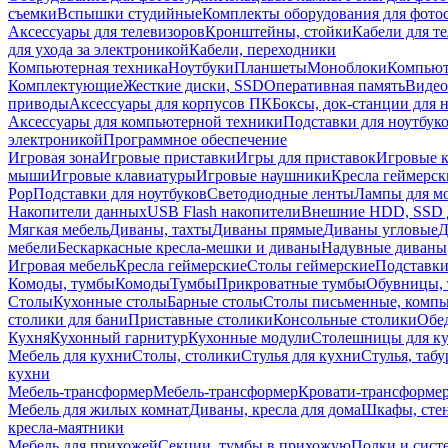
съемки
Вспышки студийные
Комплекты оборудования для фото
Аксессуары для телевизоров
Кронштейны, стойки
Кабели для т
для ухода за электроникой
Кабели, переходники
Компьютерная техника
Ноутбуки
Планшеты
Моноблоки
Компью
Комплектующие
Жесткие диски, SSD
Оперативная память
Видео
приводы
Аксессуары для корпусов ПК
Боксы, док-станции для 
Аксессуары для компьютерной техники
Подставки для ноутбук
электроникой
Программное обеспечение
Игровая зона
Игровые приставки
Игры для приставок
Игровые 
мыши
Игровые клавиатуры
Игровые наушники
Кресла геймерск
Pop
Подставки для ноутбуков
Светодиодные ленты
Лампы для м
Накопители данных
USB Flash накопители
Внешние HDD, SSD 
Мягкая мебель
Диваны, тахты
Диваны прямые
Диваны угловые
Д
мебели
Бескаркасные кресла-мешки и диваны
Надувные диваны
Игровая мебель
Кресла геймерские
Столы геймерские
Подставки
Комоды, тумбы
Комоды
Тумбы
Прикроватные тумбы
Обувницы, 
Столы
Кухонные столы
Барные столы
Столы письменные, комп
столики для бани
Приставные столики
Консольные столики
Обе
Кухня
Кухонный гарнитур
Кухонные модули
Столешницы для к
Мебель для кухни
Столы, столики
Стулья для кухни
Стулья, таб
кухни
Мебель-трансформер
Мебель-трансформер
Кровати-трансформе
Мебель для жилых комнат
Диваны, кресла для дома
Шкафы, стен
кресла-маятники
Мебель для прихожей
Секции, тумбы в прихожую
Полки и сист