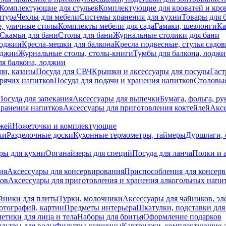
Комплектующие для стульев
Комплектующие для кроватей и кро
итура
Чехлы для мебели
Системы хранения для кухни
Товары для 
, уличные столы
Комплекты мебели для сада
Гамаки, шезлонги
Ка
Скамьи для бани
Столы для бани
Журнальные столики для бани
лоджии
Кресла-мешки для балкона
Кресла подвесные, стулья садо
оджии
Журнальные столы, столы-книги
Тумбы для балкона, лодж
я балкона, лоджии
ши, казаны
Посуда для СВЧ
Крышки и аксессуары для посуды
Гаст
орячих напитков
Посуда для подачи и хранения напитков
Столовы
Посуда для запекания
Аксессуары для выпечки
Бумага, фольга, р
хранения напитков
Аксессуары для приготовления коктейлей
Аксе
ожей
Ножеточки и комплектующие
ки
Разделочные доски
Кухонные термометры, таймеры
Дуршлаги, 
ры для кухни
Органайзеры для специй
Посуда для ланча
Полки и 
ия
Аксессуары для консервирования
Приспособления для консер
ков
Аксессуары для приготовления и хранения алкогольных напи
йники для плиты
Турки, молочники
Аксессуары для чайников, э
отографий, картин
Предметы интерьера
Шкатулки, подставки дл
етики для лица и тела
Наборы для бритья
Оформление подарков
льтры для воды
Фильтры-кувшины
Картриджи, комплектующие д