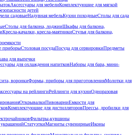
ваток
Аксессуары для мебели
Комплектующие для мягкой
безопасности детей
чели садовые
Надувная мебель
Кухни походные
Столы для сада
вые
Столы для балкона, лоджии
Шкафы для балкона,
ии
Кресла-качалки, кресла-маятники
Стулья для балкона,
роемкости
е приборы
Столовая посуда
Посуда для сервировки
Предметы
укава для выпечки
ссуары для охлаждения напитков
Наборы для бара, мини-
сита, воронки
Формы, приборы для приготовления
Молотки для
аксессуары на рейлинги
Рейлинги для кухни
Одноразовая
вирования
Открывалки
Пивоварни
Емкости для
тков
Комплектующие для дистилляторов
Прессы, дробилки для
лектрочайников
Фильтры-кувшины
я украшений
Статуэтки
Магниты сувенирные
Иконы
ля проточных фильтров
Магистральные фильтры, системы