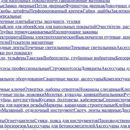
 для напольных покрытий
Реставрационные материалы
ые
Замки дверные
Петли дверные
Фурнитура дверная
Доводчики 
Скобы, штифты
Перфорированный крепеж
Гайки, шайбы
Заклепки
ерсальные
лочные плиты
Багеты, молдинги, уголки
на
Клеи для обоев
Клеи для напольных покрытий
Очистители, рас
Трубки термоусаживаемые
Изолирующие зажимы
лектрощита
Шины электротехнические
Выключатели путевые, ко
атели
Пускатели магнитные
одные ленты
Точечные светильники
Трековые светильники
Аксесс
и под покраску
ли, тельферы
Такелаж
Виброплиты, глубинные вибраторы
Бензор
сосы профессиональные
Стружкоотсосы
Домкраты
Аксессуары д
аяльное оборудование
Сварочные маски, аксессуары
Комплектующ
ечные ключи
Отвертки, наборы отверток
Ножницы слесарные
Кле
учные пилы, ножовки
Молотки, кувалды, киянки
Напильники
Ру
убцы, круглогубцы
Кусачки, болторезы, кабелерезы
Специнструм
ы для нарезки резьбы
Маркеры, карандаши строительные
Клейма
и
Малярный, отделочный инструмент
Скотч, ленты малярные
Дисп
иты
Огнетушители
Сумки, пояса для инструментов
Производствен
я бензорезов
Аксессуары для бетоносмесителей
Аксессуары для 