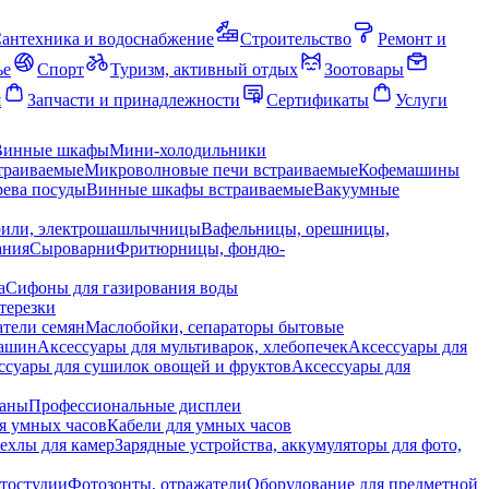
антехника и водоснабжение
Строительство
Ремонт и
ье
Спорт
Туризм, активный отдых
Зоотовары
я
Запчасти и принадлежности
Сертификаты
Услуги
Винные шкафы
Мини-холодильники
траиваемые
Микроволновые печи встраиваемые
Кофемашины
ева посуды
Винные шкафы встраиваемые
Вакуумные
рили, электрошашлычницы
Вафельницы, орешницы,
ания
Сыроварни
Фритюрницы, фондю-
а
Сифоны для газирования воды
терезки
тели семян
Маслобойки, сепараторы бытовые
машин
Аксессуары для мультиварок, хлебопечек
Аксессуары для
ссуары для сушилок овощей и фруктов
Аксессуары для
раны
Профессиональные дисплеи
я умных часов
Кабели для умных часов
ехлы для камер
Зарядные устройства, аккумуляторы для фото,
тостудии
Фотозонты, отражатели
Оборудование для предметной