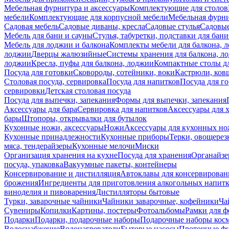
Мебельная фурнитура и аксессуары
Комплектующие для столов
мебели
Комплектующие для корпусной мебели
Мебельная фурн
Садовая мебель
Садовые диваны, кресла
Садовые стулья
Садовые
Мебель для бани и сауны
Стулья, табуретки, подставки для бани
Мебель для лоджии и балкона
Комплекты мебели для балкона, 
лоджии
Дверцы жалюзийные
Системы хранения для балкона, л
лоджии
Кресла, пуфы для балкона, лоджии
Компактные столы дл
Посуда для готовки
Сковороды, сотейники, воки
Кастрюли, ков
Столовая посуда, сервировка
Посуда для напитков
Посуда для г
сервировки
Детская столовая посуда
Посуда для выпечки, запекания
Формы для выпечки, запекания
Аксессуары для бара
Сервировка для напитков
Аксессуары для 
бары
Штопоры, открывалки для бутылок
Кухонные ножи, аксессуары
Ножи
Аксессуары для кухонных н
Кухонные принадлежности
Кухонные приборы
Терки, овощерез
мяса, тендерайзеры
Кухонные мелочи
Миски
Организация хранения на кухне
Посуда для хранения
Органайзе
посуда, упаковка
Вакуумные пакеты, контейнеры
Консервирование и дистилляция
Автоклавы для консервирован
брожения
Ингредиенты для приготовления алкогольных напит
виноделия и пивоварения
Дистилляторы бытовые
Турки, заварочные чайники
Чайники заварочные, кофейники
Ча
Сувениры
Копилки
Картины, постеры
Фотоальбомы
Рамки для ф
Подарки
Подарки, подарочные наборы
Подарочные наборы косм
Водоснабжение
Водонагреватели
Бытовые насосы
Проточные фи