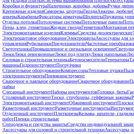
для укладки плитки
Системы выравнивания плитки
Аксессуары
Коробки и фурнитура
Наличники, коробки, доборы
Ручки дверн
Крепежные изделия
Саморезы, шурупы
Гвозди
Анкеры, дюбели
анкеры
Карабины
Фиксаторы арматуры
Шплинты
Пружины унив
Отделка потолка
Потолочные системы
Потолочные панели
Пото
Пены, клеи, герметики
Жидкие гвозди
Герметики
Монтажная пе
Электромонтажные изделия
Клеммы
Средства диэлектрические
Электрощитовое оборудование
Электрощиты
Аксессуары для э
управления
Рубильники
Предохранители
Частотные преобразов
Светотехника
Промышленное и сигнальное освещение
Светоди
Люки
Люки ревизионные
Люки под плитку
Люки напольные
Люк
Силовая и строительная техника
Бетоносмесители
Генераторы
Та
машины
Гидроинструмент
Погрузчики
Строительное оборудование
Компрессоры
Тепловые пушки
Пыле
электроинструмента
Пневмоинструмент
Сварочное и паяльное оборудование
Сварочное оборудование
П
пайки
Слесарный инструмент
Наборы инструментов
Головки, биты
Га
Столярный инструмент
Тиски, струбцины, гейферные зажимы
Р
Электромонтажный инструмент
Обжимной инструмент
Плоског
Разметочный инструмент
Разметочные инструменты
Инструмент
Отделочный инструмент
Плиткорезы
Кельмы, шпатели, гладилк
работ
Пленки строительные
Спецодежда и средства защиты
Средства индивидуальной защ
Аксессуары для силовой и строительной техники
Аксессуары дл