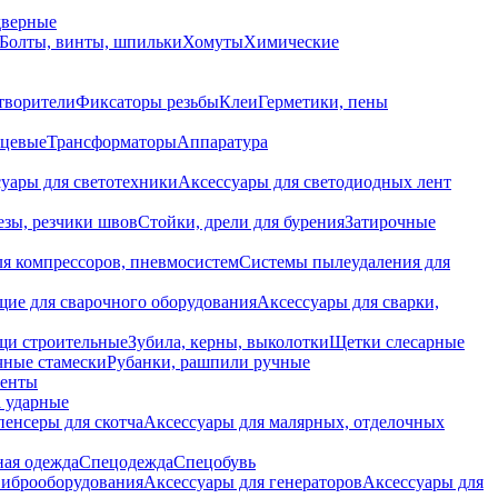
дверные
Болты, винты, шпильки
Хомуты
Химические
творители
Фиксаторы резьбы
Клеи
Герметики, пены
нцевые
Трансформаторы
Аппаратура
уары для светотехники
Аксессуары для светодиодных лент
езы, резчики швов
Стойки, дрели для бурения
Затирочные
ля компрессоров, пневмосистем
Системы пылеудаления для
ие для сварочного оборудования
Аксессуары для сварки,
щи строительные
Зубила, керны, выколотки
Щетки слесарные
чные стамески
Рубанки, рашпили ручные
енты
 ударные
енсеры для скотча
Аксессуары для малярных, отделочных
ная одежда
Спецодежда
Спецобувь
виброоборудования
Аксессуары для генераторов
Аксессуары для