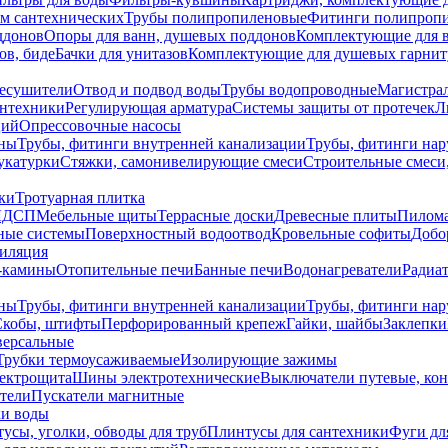
ем сантехнических
Трубы полипропиленовые
Фитинги полипроп
ддонов
Опоры для ванн, душевых поддонов
Комплектующие для 
ов, биде
Бачки для унитазов
Комплектующие для душевых гарнит
есушители
Отвод и подвод воды
Трубы водопроводные
Магистрал
антехники
Регулирующая арматура
Системы защиты от протечек
Л
ций
Опрессовочные насосы
ны
Трубы, фитинги внутренней канализации
Трубы, фитинги на
катурки
Стяжки, самонивелирующие смеси
Строительные смеси,
ки
Тротуарная плитка
ЛДСП
Мебельные щиты
Террасные доски
Древесные плиты
Пилом
ные системы
Поверхностный водоотвод
Кровельные софиты
Добо
тиляция
-камины
Отопительные печи
Банные печи
Водонагреватели
Радиат
ны
Трубы, фитинги внутренней канализации
Трубы, фитинги на
Скобы, штифты
Перфорированный крепеж
Гайки, шайбы
Заклепки
ерсальные
Трубки термоусаживаемые
Изолирующие зажимы
лектрощита
Шины электротехнические
Выключатели путевые, ко
атели
Пускатели магнитные
ки воды
усы, уголки, обводы для труб
Плинтусы для сантехники
Фуги дл