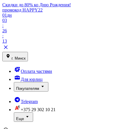
Скидки до 80% ко Дню Рождения!
промокод HAPPY22
01
дн
03
:
26
:
13
г. Минск
Оплата частями
Для юрлиц
Покупателям
Telegram
+375 29
302 10 21
Еще