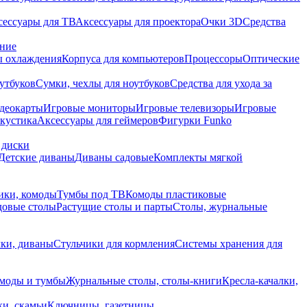
сессуары для ТВ
Аксессуары для проектора
Очки 3D
Средства
ание
 охлаждения
Корпуса для компьютеров
Процессоры
Оптические
утбуков
Сумки, чехлы для ноутбуков
Средства для ухода за
деокарты
Игровые мониторы
Игровые телевизоры
Игровые
акустика
Аксессуары для геймеров
Фигурки Funko
 диски
Детские диваны
Диваны садовые
Комплекты мягкой
ики, комоды
Тумбы под ТВ
Комоды пластиковые
довые столы
Растущие столы и парты
Столы, журнальные
ки, диваны
Стульчики для кормления
Системы хранения для
моды и тумбы
Журнальные столы, столы-книги
Кресла-качалки,
ки, скамьи
Ключницы, газетницы