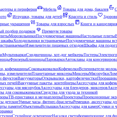
ьютеры и периферия
Мебель
Товары для дома, бакалея
С
мото
Игрушки, товары для детей
Красота и стиль
Здоров
рные украшения
Товары для взрослых
Книги и канцеляри
й подбор подарков
Премиум товары
плиты
Морозильники
Посудомоечные машины
Настольные плиты
 шкафы
Холодильники встраиваемые
Посудомоечные машины вс
встраиваемые
Измельчители пищевых отходов
Шкафы для подогр
чи
Мультиварки
Сэндвичницы, хот-дог мейкеры
Тостеры
Электрог
еницы
Фризеры
Блинницы
Пароварки
Автоклавы для консервиров
ки, кофемашины
Соковыжималки
Кофемолки
Вспениватели молок
ны, измельчители
Планетарные миксеры
Миксеры
Мясорубки
Лом
и фруктов
Вакууматоры
Открывалки, картофелечистки
Проращива
вых печей
Вакуумные пакеты, контейнеры
Аксессуары для кофе
ессуары для мясорубок
Аксессуары для блендеров, миксеров
Аксе
ры для соковыжималок
Средства для ухода за техникой
зоры
ТВ-приставки и медиаплееры
Проекторы
Проекционные эк
сы детские
Умные часы, фитнес-браслеты
Ремешки, аксессуары дл
рты памяти
Объективы
Вспышки
Аксессуары для камер
Сумки и ч
орамки
студии
Студийное освещение
Насадки светоформирующие для фо