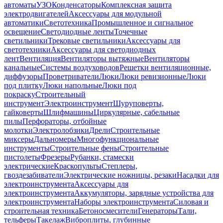
автоматы
УЗО
Конденсаторы
Комплексная защита
электродвигателей
Аксессуары для модульной
автоматики
Светотехника
Промышленное и сигнальное
освещение
Светодиодные ленты
Точечные
светильники
Трековые светильники
Аксессуары для
светотехники
Аксессуары для светодиодных
лент
Вентиляция
Вентиляторы вытяжные
Вентиляторы
канальные
Системы воздуховодов
Решетки вентиляционные,
диффузоры
Проветриватели
Люки
Люки ревизионные
Люки
под плитку
Люки напольные
Люки под
покраску
Строительный
инструмент
Электроинструмент
Шуруповерты,
гайковерты
Шлифмашины
Циркулярные, сабельные
пилы
Перфораторы, отбойные
молотки
Электролобзики
Дрели
Строительные
миксеры
Дальномеры
Многофункциональные
инструменты
Строительные фены
Строительные
пистолеты
Фрезеры
Рубанки, стамески
электрические
Краскопульты
Степлеры,
гвоздезабиватели
Электрические ножницы, резаки
Насадки для
электроинструмента
Аксессуары для
электроинструмента
Аккумуляторы, зарядные устройства для
электроинструмента
Наборы электроинструмента
Силовая и
строительная техника
Бетоносмесители
Генераторы
Тали,
тельферы
Такелаж
Виброплиты, глубинные