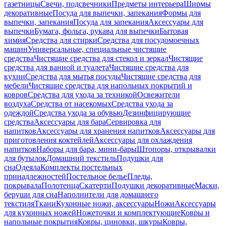
газетницы
Свечи, подсвечники
Предметы интерьера
Ширмы
декоративные
Посуда для выпечки, запекания
Формы для
выпечки, запекания
Посуда для запекания
Аксессуары для
выпечки
Бумага, фольга, рукава для выпечки
Бытовая
химия
Средства для стирки
Средства для посудомоечных
машин
Универсальные, специальные чистящие
средства
Чистящие средства для стекол и зеркал
Чистящие
средства для ванной и туалета
Чистящие средства для
кухни
Средства для мытья посуды
Чистящие средства для
мебели
Чистящие средства для напольных покрытий и
ковров
Средства для ухода за техникой
Освежители
воздуха
Средства от насекомых
Средства ухода за
одеждой
Средства ухода за обувью
Дезинфицирующие
средства
Аксессуары для бара
Сервировка для
напитков
Аксессуары для хранения напитков
Аксессуары для
приготовления коктейлей
Аксессуары для охлаждения
напитков
Наборы для бара, мини-бары
Штопоры, открывалки
для бутылок
Домашний текстиль
Подушки для
сна
Одеяла
Комплекты постельных
принадлежностей
Постельное белье
Пледы,
покрывала
Полотенца
Скатерти
Подушки декоративные
Маски,
беруши для сна
Наполнители для домашнего
текстиля
Ткани
Кухонные ножи, аксессуары
Ножи
Аксессуары
для кухонных ножей
Ножеточки и комплектующие
Ковры и
напольные покрытия
Ковры, циновки, шкуры
Ковры,