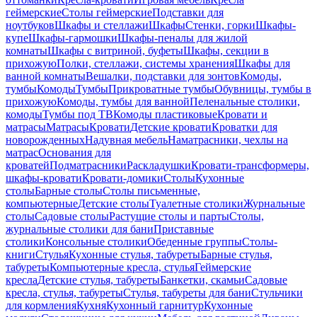
геймерские
Столы геймерские
Подставки для
ноутбуков
Шкафы и стеллажи
Шкафы
Стенки, горки
Шкафы-
купе
Шкафы-гармошки
Шкафы-пеналы для жилой
комнаты
Шкафы с витриной, буфеты
Шкафы, секции в
прихожую
Полки, стеллажи, системы хранения
Шкафы для
ванной комнаты
Вешалки, подставки для зонтов
Комоды,
тумбы
Комоды
Тумбы
Прикроватные тумбы
Обувницы, тумбы в
прихожую
Комоды, тумбы для ванной
Пеленальные столики,
комоды
Тумбы под ТВ
Комоды пластиковые
Кровати и
матрасы
Матрасы
Кровати
Детские кровати
Кроватки для
новорожденных
Надувная мебель
Наматрасники, чехлы на
матрас
Основания для
кроватей
Подматрасники
Раскладушки
Кровати-трансформеры,
шкафы-кровати
Кровати-домики
Столы
Кухонные
столы
Барные столы
Столы письменные,
компьютерные
Детские столы
Туалетные столики
Журнальные
столы
Садовые столы
Растущие столы и парты
Столы,
журнальные столики для бани
Приставные
столики
Консольные столики
Обеденные группы
Столы-
книги
Стулья
Кухонные стулья, табуреты
Барные стулья,
табуреты
Компьютерные кресла, стулья
Геймерские
кресла
Детские стулья, табуреты
Банкетки, скамьи
Садовые
кресла, стулья, табуреты
Стулья, табуреты для бани
Стульчики
для кормления
Кухня
Кухонный гарнитур
Кухонные