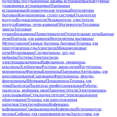
подогрева посуды
Винные шкафы встраиваемые
Вакуумные
упаковщики встраиваемые
Пароварки
встраиваемые
Климатическая техника
Вентиляторы
бытовые
Кондиционеры, сплит-системы
Охладители
воздуха
Водонагреватели
Увлажнители, очистители
воздуха
Камины, печи-камины
Обогреватели
Тепловые
завесы
Тепловые
пушки
Биокамины
Проветриватели
Отопительные печи
Банные
печи
Порталы для каминов
Вентиляторы вытяжные
Метеостанции
Газовые баллоны бытовые
Техника для
приготовления еды
Аэрогрили
Микроволновые
печи
Мультиварки
Сэндвичницы, хот-дог
мейкеры
Тостеры
Электрогрили,
электрошашлычницы
Вафельницы, орешницы,
кексницы
Хлебопечки
Ростеры, мини-печи
Йогуртницы,
мороженицы
Фризеры
Блинницы
Пароварки
Автоклавы для
консервирования
Сыроварни
Фритюрницы, фондю-
фритюрницы
Яйцеварки
Попкорницы
Техника для
дома
Пылесосы
Пылесосы профессиональные
Роботы-
пылесосы, мойщики окон
Пароочистители
Электровеники,
электрошвабры
Стеклоочистители
Стерилизационное
оборудование
Техника для приготовления
напитков
Электрочайники
Кофеварки,
кофемашины
Соковыжималки
Кофемолки
Вспениватели
молока
Сифоны для газирования воды
Аксессуары для