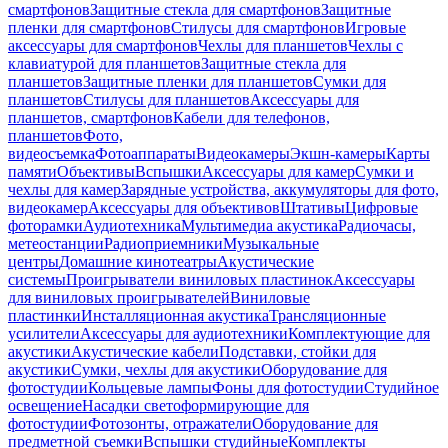
смартфонов
Защитные стекла для смартфонов
Защитные
пленки для смартфонов
Стилусы для смартфонов
Игровые
аксессуары для смартфонов
Чехлы для планшетов
Чехлы с
клавиатурой для планшетов
Защитные стекла для
планшетов
Защитные пленки для планшетов
Сумки для
планшетов
Стилусы для планшетов
Аксессуары для
планшетов, смартфонов
Кабели для телефонов,
планшетов
Фото,
видеосъемка
Фотоаппараты
Видеокамеры
Экшн-камеры
Карты
памяти
Объективы
Вспышки
Аксессуары для камер
Сумки и
чехлы для камер
Зарядные устройства, аккумуляторы для фото,
видеокамер
Аксессуары для объективов
Штативы
Цифровые
фоторамки
Аудиотехника
Мультимедиа акустика
Радиочасы,
метеостанции
Радиоприемники
Музыкальные
центры
Домашние кинотеатры
Акустические
системы
Проигрыватели виниловых пластинок
Аксессуары
для виниловых проигрывателей
Виниловые
пластинки
Инсталляционная акустика
Трансляционные
усилители
Аксессуары для аудиотехники
Комплектующие для
акустики
Акустические кабели
Подставки, стойки для
акустики
Сумки, чехлы для акустики
Оборудование для
фотостудии
Кольцевые лампы
Фоны для фотостудии
Студийное
освещение
Насадки светоформирующие для
фотостудии
Фотозонты, отражатели
Оборудование для
предметной съемки
Вспышки студийные
Комплекты