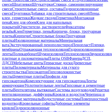
смеси
Шпатлевки
Штукатурки
Стяжки, самонивелирующие
смеси
Строительные смеси, составы
Гидроизоляционные
смеси
Грунтовки
Добавки для строительных смесей
Пены,
клеи, герметики
Жидкие гвозди
Герметики
Монтажная
пена
Клеи для обоев
Клеи для напольных
покрытий
Очистители, растворители
Фиксаторы
резьбы
Клеи
Герметики, пены
Кирпичи, блоки, тротуарная
плитка
Кирпичи
Строительные блоки
Тротуарная
плитка
Изоляционные материалы
Минеральная
вата
Экструдированный пенополистирол
Пенопласт
Пленки,
мембраны
Отражающая теплоизоляция
Гидроизоляционные
ленты
Поликарбонат
Шумоизоляция
Теплоизоляция
Звукоизоляц
плитные и пиломатериалы
Плиты OSB
Фанера
ДСП,
ЛДСП
Мебельные щиты
Террасные доски
Древесные
плиты
Пиломатериалы
Материалы для сухого
строительства
Гипсокартон
Гипсоволокнистые
листы
Цементные плиты
Профили для
гипсокартона
Комплектующие для гипсокартона
Ленты
армирующие
Уплотнительные ленты
Гипсовые и цементные
плиты
Вентиляторы вытяжные
Системы воздуховодов
Решетки
вентиляционные, диффузоры
Кровля и водосток
Черепица и
кровельные материалы
Водосточные системы
Поверхностный
водоотвод
Кровельные софиты
Доборные элементы
кровли
Гидроизоляционные