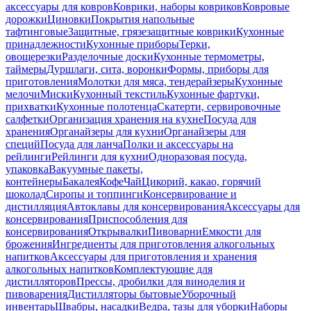
аксессуары для ковров
Коврики, наборы ковриков
Ковровые
дорожки
Циновки
Покрытия напольные
тафтинговые
Защитные, грязезащитные коврики
Кухонные
принадлежности
Кухонные приборы
Терки,
овощерезки
Разделочные доски
Кухонные термометры,
таймеры
Дуршлаги, сита, воронки
Формы, приборы для
приготовления
Молотки для мяса, тендерайзеры
Кухонные
мелочи
Миски
Кухонный текстиль
Кухонные фартуки,
прихватки
Кухонные полотенца
Скатерти, сервировочные
салфетки
Организация хранения на кухне
Посуда для
хранения
Органайзеры для кухни
Органайзеры для
специй
Посуда для ланча
Полки и аксессуары на
рейлинги
Рейлинги для кухни
Одноразовая посуда,
упаковка
Вакуумные пакеты,
контейнеры
Бакалея
Кофе
Чай
Цикорий, какао, горячий
шоколад
Сиропы и топпинги
Консервирование и
дистилляция
Автоклавы для консервирования
Аксессуары для
консервирования
Приспособления для
консервирования
Открывалки
Пивоварни
Емкости для
брожения
Ингредиенты для приготовления алкогольных
напитков
Аксессуары для приготовления и хранения
алкогольных напитков
Комплектующие для
дистилляторов
Прессы, дробилки для виноделия и
пивоварения
Дистилляторы бытовые
Уборочный
инвентарь
Швабры, насадки
Ведра, тазы для уборки
Наборы