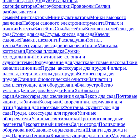
пылесосы, воздуходувки
Аэраторы,
скарификаторы
Снегоуборщики
Дровоколы
Сеялки,
разбрасыватели
семян
Минитракторы
Миникультиваторы
Мойки высокого
давления
Наборы садового электроинструмента
Отдых и
пикник
Батуты
Бассейны
Спа-бассейны
Комплекты мебели для
сада
Столы для сада
Стулья, кресла для сада
Качели
садовые
Гамаки, шезлонги
Раскладушки
Зонты,
тенты
Аксессуары для садовой мебели
Грили
Мангалы,
коптильни
Детская площадка
Сумки-
холодильники
Портативные колонки и
аудиосистемы
Оборудование для участка
Бытовые насосы
Люки
канализационные
Пруды, аксессуары для прудов
Фильтры,
насосы, стерилизаторы для прудов
Компрессоры для
прудов
Станции биологической очистки
Запчасти и
комплектующие для оборудования
Благоустройство
участка
Дачные дома
Беседки
Бани
Хозблоки и
сараи
Аксессуары для озеленения сада
Декор для сада
Почтовые
ящики, таблички
Козырьки
Скворечники, кормушки для
птиц
Домики для насекомых
Фонтаны, скульптуры для
сада
Пруды, аксессуары для прудов
Уличные
обогреватели
Уличные светильники
Противогололедные
реагенты
Декоративный щебень
Сад и огород
Поливочное
оборудование
Садовые опрыскиватели
Шланги для дома и
сада
Парники
Теплицы
Комплектующие для теплиц
Модульные