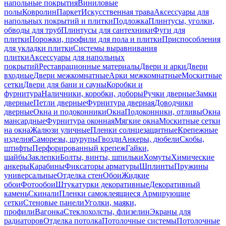
напольные покрытия
Виниловые
полы
Ковролин
Паркет
Искусственная трава
Аксессуары для
напольных покрытий и плитки
Подложка
Плинтусы, уголки,
обводы для труб
Плинтусы для сантехники
Фуги для
плитки
Порожки, профили для пола и плитки
Приспособления
для укладки плитки
Системы выравнивания
плитки
Аксессуары для напольных
покрытий
Реставрационные материалы
Двери и арки
Двери
входные
Двери межкомнатные
Арки межкомнатные
Москитные
сетки
Двери для бани и сауны
Коробки и
фурнитура
Наличники, коробки, доборы
Ручки дверные
Замки
дверные
Петли дверные
Фурнитура дверная
Доводчики
дверные
Окна и подоконники
Окна
Подоконники, отливы
Окна
мансардные
Фурнитура оконная
Мягкие окна
Москитные сетки
на окна
Жалюзи уличные
Пленки солнцезащитные
Крепежные
изделия
Саморезы, шурупы
Гвозди
Анкеры, дюбели
Скобы,
штифты
Перфорированный крепеж
Гайки,
шайбы
Заклепки
Болты, винты, шпильки
Хомуты
Химические
анкеры
Карабины
Фиксаторы арматуры
Шплинты
Пружины
универсальные
Отделка стен
Обои
Жидкие
обои
Фотообои
Штукатурки декоративные
Декоративный
камень
Скинали
Пленки самоклеящиеся
Армирующие
сетки
Стеновые панели
Уголки, маяки,
профили
Вагонка
Стеклохолсты, флизелин
Экраны для
радиаторов
Отделка потолка
Потолочные системы
Потолочные