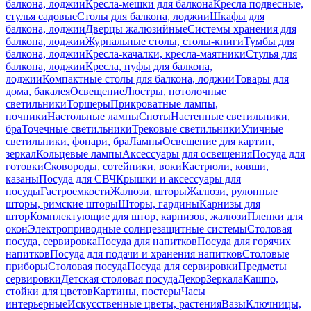
балкона, лоджии
Кресла-мешки для балкона
Кресла подвесные,
стулья садовые
Столы для балкона, лоджии
Шкафы для
балкона, лоджии
Дверцы жалюзийные
Системы хранения для
балкона, лоджии
Журнальные столы, столы-книги
Тумбы для
балкона, лоджии
Кресла-качалки, кресла-маятники
Стулья для
балкона, лоджии
Кресла, пуфы для балкона,
лоджии
Компактные столы для балкона, лоджии
Товары для
дома, бакалея
Освещение
Люстры, потолочные
светильники
Торшеры
Прикроватные лампы,
ночники
Настольные лампы
Споты
Настенные светильники,
бра
Точечные светильники
Трековые светильники
Уличные
светильники, фонари, бра
Лампы
Освещение для картин,
зеркал
Кольцевые лампы
Аксессуары для освещения
Посуда для
готовки
Сковороды, сотейники, воки
Кастрюли, ковши,
казаны
Посуда для СВЧ
Крышки и аксессуары для
посуды
Гастроемкости
Жалюзи, шторы
Жалюзи, рулонные
шторы, римские шторы
Шторы, гардины
Карнизы для
штор
Комплектующие для штор, карнизов, жалюзи
Пленки для
окон
Электроприводные солнцезащитные системы
Столовая
посуда, сервировка
Посуда для напитков
Посуда для горячих
напитков
Посуда для подачи и хранения напитков
Столовые
приборы
Столовая посуда
Посуда для сервировки
Предметы
сервировки
Детская столовая посуда
Декор
Зеркала
Кашпо,
стойки для цветов
Картины, постеры
Часы
интерьерные
Искусственные цветы, растения
Вазы
Ключницы,