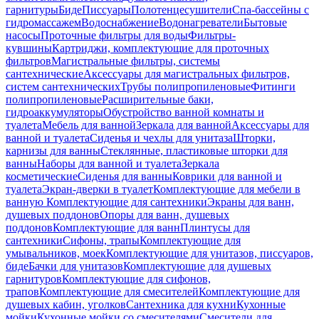
гарнитуры
Биде
Писсуары
Полотенцесушители
Спа-бассейны с
гидромассажем
Водоснабжение
Водонагреватели
Бытовые
насосы
Проточные фильтры для воды
Фильтры-
кувшины
Картриджи, комплектующие для проточных
фильтров
Магистральные фильтры, системы
сантехнические
Аксессуары для магистральных фильтров,
систем сантехнических
Трубы полипропиленовые
Фитинги
полипропиленовые
Расширительные баки,
гидроаккумуляторы
Обустройство ванной комнаты и
туалета
Мебель для ванной
Зеркала для ванной
Аксессуары для
ванной и туалета
Сиденья и чехлы для унитаза
Шторки,
карнизы для ванны
Стеклянные, пластиковые шторки для
ванны
Наборы для ванной и туалета
Зеркала
косметические
Сиденья для ванны
Коврики для ванной и
туалета
Экран-дверки в туалет
Комплектующие для мебели в
ванную
Комплектующие для сантехники
Экраны для ванн,
душевых поддонов
Опоры для ванн, душевых
поддонов
Комплектующие для ванн
Плинтусы для
сантехники
Сифоны, трапы
Комплектующие для
умывальников, моек
Комплектующие для унитазов, писсуаров,
биде
Бачки для унитазов
Комплектующие для душевых
гарнитуров
Комплектующие для сифонов,
трапов
Комплектующие для смесителей
Комплектующие для
душевых кабин, уголков
Сантехника для кухни
Кухонные
мойки
Кухонные мойки со смесителями
Смесители для