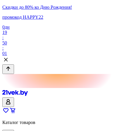
Скидки до 80% ко Дню Рождения!
промокод HAPPY22
0
дн
19
:
50
:
01
Каталог товаров