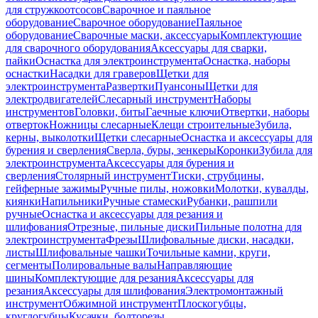
для стружкоотсосов
Сварочное и паяльное
оборудование
Сварочное оборудование
Паяльное
оборудование
Сварочные маски, аксессуары
Комплектующие
для сварочного оборудования
Аксессуары для сварки,
пайки
Оснастка для электроинструмента
Оснастка, наборы
оснастки
Насадки для граверов
Щетки для
электроинструмента
Развертки
Пуансоны
Щетки для
электродвигателей
Слесарный инструмент
Наборы
инструментов
Головки, биты
Гаечные ключи
Отвертки, наборы
отверток
Ножницы слесарные
Клещи строительные
Зубила,
керны, выколотки
Щетки слесарные
Оснастка и аксессуары для
бурения и сверления
Сверла, буры, зенкеры
Коронки
Зубила для
электроинструмента
Аксессуары для бурения и
сверления
Столярный инструмент
Тиски, струбцины,
гейферные зажимы
Ручные пилы, ножовки
Молотки, кувалды,
киянки
Напильники
Ручные стамески
Рубанки, рашпили
ручные
Оснастка и аксессуары для резания и
шлифования
Отрезные, пильные диски
Пильные полотна для
электроинструмента
Фрезы
Шлифовальные диски, насадки,
листы
Шлифовальные чашки
Точильные камни, круги,
сегменты
Полировальные валы
Направляющие
шины
Комплектующие для резания
Аксессуары для
резания
Аксессуары для шлифования
Электромонтажный
инструмент
Обжимной инструмент
Плоскогубцы,
круглогубцы
Кусачки, болторезы,