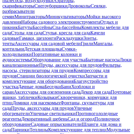
пылесосы, воздуходувки
Аэраторы,
скарификаторы
Снегоуборщики
Дровоколы
Сеялки,
разбрасыватели
семян
Минитракторы
Миникультиваторы
Мойки высокого
давления
Наборы садового электроинструмента
Отдых и
пикник
Батуты
Бассейны
Спа-бассейны
Комплекты мебели для
сада
Столы для сада
Стулья, кресла для сада
Качели
садовые
Гамаки, шезлонги
Раскладушки
Зонты,
тенты
Аксессуары для садовой мебели
Грили
Мангалы,
коптильни
Детская площадка
Сумки-
холодильники
Портативные колонки и
аудиосистемы
Оборудование для участка
Бытовые насосы
Люки
канализационные
Пруды, аксессуары для прудов
Фильтры,
насосы, стерилизаторы для прудов
Компрессоры для
прудов
Станции биологической очистки
Запчасти и
комплектующие для оборудования
Благоустройство
участка
Дачные дома
Беседки
Бани
Хозблоки и
сараи
Аксессуары для озеленения сада
Декор для сада
Почтовые
ящики, таблички
Козырьки
Скворечники, кормушки для
птиц
Домики для насекомых
Фонтаны, скульптуры для
сада
Пруды, аксессуары для прудов
Уличные
обогреватели
Уличные светильники
Противогололедные
реагенты
Декоративный щебень
Сад и огород
Поливочное
оборудование
Садовые опрыскиватели
Шланги для дома и
сада
Парники
Теплицы
Комплектующие для теплиц
Модульные