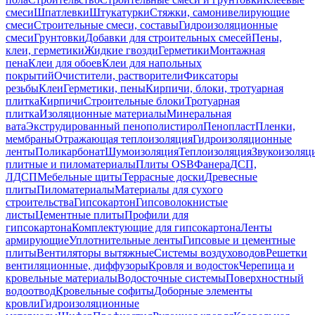
смеси
Шпатлевки
Штукатурки
Стяжки, самонивелирующие
смеси
Строительные смеси, составы
Гидроизоляционные
смеси
Грунтовки
Добавки для строительных смесей
Пены,
клеи, герметики
Жидкие гвозди
Герметики
Монтажная
пена
Клеи для обоев
Клеи для напольных
покрытий
Очистители, растворители
Фиксаторы
резьбы
Клеи
Герметики, пены
Кирпичи, блоки, тротуарная
плитка
Кирпичи
Строительные блоки
Тротуарная
плитка
Изоляционные материалы
Минеральная
вата
Экструдированный пенополистирол
Пенопласт
Пленки,
мембраны
Отражающая теплоизоляция
Гидроизоляционные
ленты
Поликарбонат
Шумоизоляция
Теплоизоляция
Звукоизоляц
плитные и пиломатериалы
Плиты OSB
Фанера
ДСП,
ЛДСП
Мебельные щиты
Террасные доски
Древесные
плиты
Пиломатериалы
Материалы для сухого
строительства
Гипсокартон
Гипсоволокнистые
листы
Цементные плиты
Профили для
гипсокартона
Комплектующие для гипсокартона
Ленты
армирующие
Уплотнительные ленты
Гипсовые и цементные
плиты
Вентиляторы вытяжные
Системы воздуховодов
Решетки
вентиляционные, диффузоры
Кровля и водосток
Черепица и
кровельные материалы
Водосточные системы
Поверхностный
водоотвод
Кровельные софиты
Доборные элементы
кровли
Гидроизоляционные