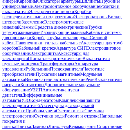
анкеры
Карабины
Фиксаторы арматуры
Шплинты
Пружины
универсальные
Электромонтажное оборудование
Розетки и
выключатели
Электрические звонки
Коробки
распределительные и подрозетники
Электропатроны
Вилки,
штепсели
Заземление
Электромонтажные
изделия
Клеммы
Средства диэлектрические
Трубки
термоусаживаемые
Изолирующие зажимы
Кабель и системы
для прокладки
Короба, трубы, металлорукав
Силовой
кабель
Наконечники, гильзы кабельные
Аксессуары для труб,
коробов
Кабельный крепеж
Арматура СИП
Электрощитовое
оборудование
Электрощиты
Аксессуары для
электрощита
Шины электротехнические
Выключатели
путевые, концевые
Трансформаторы
Аппаратура
управления
Рубильники
Предохранители
Частотные
преобразователи
Пускатели магнитные
Модульная
автоматика
Выключатели автоматические
Реле
Выключатели
нагрузки
Контакторы
Дополнительное модульное
оборудование
УЗИП
Автоматика пуска
двигателя
Дифференциальные
автоматы
УЗО
Конденсаторы
Комплексная защита
электродвигателей
Аксессуары для модульной
автоматики
Приборы учета
Счетчики газа
Счетчики
электроэнергии
Счетчики воды
Ремонт и отделка
Напольные
покрытия и
плитка
Плитка
Ламинат
Линолеум
Керамогранит
Спортивные