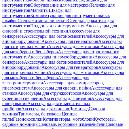
инструментов
Оборудование для мастерской
Тележки для
инструментов
Магниты
Шкафы для
инструментов
Комплектующие для инструментальных
шкафов
Стеллажи металлические
Стенды, держатели для
инструментов
Поддоны для инструментов
Аксессуары для
силовой и строительной техники
Аксессуары для
бензорезов
Аксессуары для бетоносмесителей
Аксессуары для
виброоборудования
Аксессуары для генераторов
Аксессуары
для затирочных машин
Аксессуары для мотопомп
Аксессуары
для мотобуров и бензобуров
Аксессуары для строительного
инструмента
Аксессуары пневмооборудования
Аксессуары для
бензорезов
Аксессуары для бетоносмесителей
Аксессуары для
виброоборудования
Аксессуары для генераторов
Аксессуары
для затирочных машин
Аксессуары для мотопомп
Аксессуары
для мотобуров и бензобуров
Аксессуары для
электроинструмента
Аксессуары для компрессоров,
пневмосистем
Аксессуары для сварки, пайки
Аксессуары для
станков
Аксессуары для стружкоотсосов
Аксессуары для
бурения и сверления
Аксессуары для резания
Аксессуары для
шлифования
Аксессуары для измерительных
приборов
Аксессуары для станков
Дом и сад
Садовая
техника
Триммеры, бензокосы
Цепные
пилы
Газонокосилки
Культиваторы, мотоблоки
Кусторезы,
садовые ножницы
Садовые, кормовые измельчители
Садовые