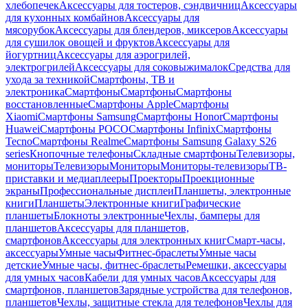
хлебопечек
Аксессуары для тостеров, сэндвичниц
Аксессуары
для кухонных комбайнов
Аксессуары для
мясорубок
Аксессуары для блендеров, миксеров
Аксессуары
для сушилок овощей и фруктов
Аксессуары для
йогуртниц
Аксессуары для аэрогрилей,
электрогрилей
Аксессуары для соковыжималок
Средства для
ухода за техникой
Смартфоны, ТВ и
электроника
Смартфоны
Смартфоны
Смартфоны
восстановленные
Смартфоны Apple
Смартфоны
Xiaomi
Смартфоны Samsung
Смартфоны Honor
Смартфоны
Huawei
Смартфоны POCO
Смартфоны Infinix
Смартфоны
Tecno
Смартфоны Realme
Смартфоны Samsung Galaxy S26
series
Кнопочные телефоны
Складные смартфоны
Телевизоры,
мониторы
Телевизоры
Мониторы
Мониторы-телевизоры
ТВ-
приставки и медиаплееры
Проекторы
Проекционные
экраны
Профессиональные дисплеи
Планшеты, электронные
книги
Планшеты
Электронные книги
Графические
планшеты
Блокноты электронные
Чехлы, бамперы для
планшетов
Аксессуары для планшетов,
смартфонов
Аксессуары для электронных книг
Смарт-часы,
аксессуары
Умные часы
Фитнес-браслеты
Умные часы
детские
Умные часы, фитнес-браслеты
Ремешки, аксессуары
для умных часов
Кабели для умных часов
Аксессуары для
смартфонов, планшетов
Зарядные устройства для телефонов,
планшетов
Чехлы, защитные стекла для телефонов
Чехлы для