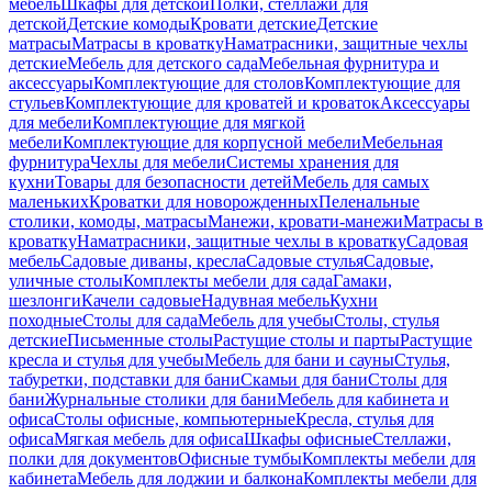
мебель
Шкафы для детской
Полки, стеллажи для
детской
Детские комоды
Кровати детские
Детские
матрасы
Матрасы в кроватку
Наматрасники, защитные чехлы
детские
Мебель для детского сада
Мебельная фурнитура и
аксессуары
Комплектующие для столов
Комплектующие для
стульев
Комплектующие для кроватей и кроваток
Аксессуары
для мебели
Комплектующие для мягкой
мебели
Комплектующие для корпусной мебели
Мебельная
фурнитура
Чехлы для мебели
Системы хранения для
кухни
Товары для безопасности детей
Мебель для самых
маленьких
Кроватки для новорожденных
Пеленальные
столики, комоды, матрасы
Манежи, кровати-манежи
Матрасы в
кроватку
Наматрасники, защитные чехлы в кроватку
Садовая
мебель
Садовые диваны, кресла
Садовые стулья
Садовые,
уличные столы
Комплекты мебели для сада
Гамаки,
шезлонги
Качели садовые
Надувная мебель
Кухни
походные
Столы для сада
Мебель для учебы
Столы, стулья
детские
Письменные столы
Растущие столы и парты
Растущие
кресла и стулья для учебы
Мебель для бани и сауны
Стулья,
табуретки, подставки для бани
Скамьи для бани
Столы для
бани
Журнальные столики для бани
Мебель для кабинета и
офиса
Столы офисные, компьютерные
Кресла, стулья для
офиса
Мягкая мебель для офиса
Шкафы офисные
Стеллажи,
полки для документов
Офисные тумбы
Комплекты мебели для
кабинета
Мебель для лоджии и балкона
Комплекты мебели для