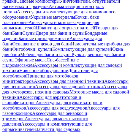
грядки
Садовые компостеры
Уничтожители, отпугиватели
насекомых и грызунов
Автоматизация и контроль
полива
Аксессуары и комплектующие для поливочного
оборудования
Укрывные материалы
Бочки, баки
пластиковые
Аксессуары и комплектующие для
опрыскивателей
Шланги для опрыскивателей
Товары для
бани
Бани
Сауны
Двери для бани и сауны
Бондарные
изделия
Банные принадлежности
Аксессуары для
бани
Оснащение и декор для бани
Измерительные приборы для
бани
Фитобочки, купели
Комплектующие для купелей
Окна
для бани
Мебель для бани и сауны
Ручки дверные для бани и
сауны
Эфирные масла
Спа-бассейны с
гидромассажем
Аксессуары и комплектующие для садовой
техники
Навесное оборудование
Двигатели для
мотоблоков
Прицепы для мотоблоков,
минитракторов
Аксессуары для газонной техники
Аксессуары
для цепных пил
Аксессуары для садовой техники
Аксессуары
для кусторезов, ножниц садовых
Моторные масла для садовой
техники
Аксессуары для аэратоторов и
скарификаторов
Аксессуары для культиваторов и
мотоблоков
Аксессуары для воздуходувок
Аксессуары для
газонокосилок
Аксессуары для бензокос и
триммеров
Аксессуары для моек высокого
давления
Аксессуары и комплектующие для
опрыскивателей
Запчасти для садовых