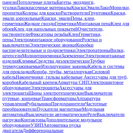
панели
Потолочные плиты
Багеты, молдинги,
уголки
Лакокрасочные материалы
Краски
Эмали
Лаки
Морилки,
пропитки
Колеры для краски
Растворители
Грунтовки
Краски,
эмали аэрозольные
Краски, эмали
Пены, клеи,
герметики
Жидкие гвозди
Герметики
Монтажная пена
Клеи для
обоев
Клеи для напольных покрытий
Очистители,
растворители
Фиксаторы резьбы
Клеи
Герметики,
пены
Электромонтажное оборудование
Розетки и
выключатели
Электрические звонки
Коробки
распределительные и подрозетники
Электропатроны
Вилки,
штепсели
Молниеприемники
Заземление
Электромонтажные
изделия
Клеммы
Средства диэлектрические
Трубки
термоусаживаемые
Изолирующие зажимы
Кабель и системы
для прокладки
Короба, трубы, металлорукав
Силовой
кабель
Наконечники, гильзы кабельные
Аксессуары для труб,
коробов
Кабельный крепеж
Арматура СИП
Электрощитовое
оборудование
Электрощиты
Аксессуары для
электрощита
Шины электротехнические
Выключатели
путевые, концевые
Трансформаторы
Аппаратура
управления
Рубильники
Предохранители
Частотные
преобразователи
Пускатели магнитные
Модульная
автоматика
Выключатели автоматические
Реле
Выключатели
нагрузки
Контакторы
Дополнительное модульное
оборудование
УЗИП
Автоматика пуска
двигателя
Дифференциальные