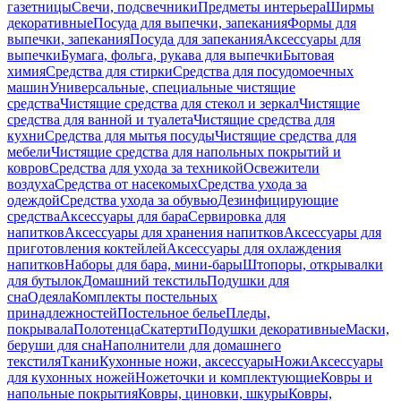
газетницы
Свечи, подсвечники
Предметы интерьера
Ширмы
декоративные
Посуда для выпечки, запекания
Формы для
выпечки, запекания
Посуда для запекания
Аксессуары для
выпечки
Бумага, фольга, рукава для выпечки
Бытовая
химия
Средства для стирки
Средства для посудомоечных
машин
Универсальные, специальные чистящие
средства
Чистящие средства для стекол и зеркал
Чистящие
средства для ванной и туалета
Чистящие средства для
кухни
Средства для мытья посуды
Чистящие средства для
мебели
Чистящие средства для напольных покрытий и
ковров
Средства для ухода за техникой
Освежители
воздуха
Средства от насекомых
Средства ухода за
одеждой
Средства ухода за обувью
Дезинфицирующие
средства
Аксессуары для бара
Сервировка для
напитков
Аксессуары для хранения напитков
Аксессуары для
приготовления коктейлей
Аксессуары для охлаждения
напитков
Наборы для бара, мини-бары
Штопоры, открывалки
для бутылок
Домашний текстиль
Подушки для
сна
Одеяла
Комплекты постельных
принадлежностей
Постельное белье
Пледы,
покрывала
Полотенца
Скатерти
Подушки декоративные
Маски,
беруши для сна
Наполнители для домашнего
текстиля
Ткани
Кухонные ножи, аксессуары
Ножи
Аксессуары
для кухонных ножей
Ножеточки и комплектующие
Ковры и
напольные покрытия
Ковры, циновки, шкуры
Ковры,