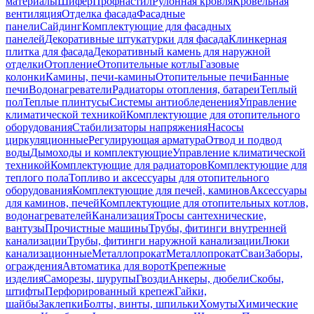
материалы
Шифер
Профнастил
Рулонная кровля
Кровельная
вентиляция
Отделка фасада
Фасадные
панели
Сайдинг
Комплектующие для фасадных
панелей
Декоративные штукатурки для фасада
Клинкерная
плитка для фасада
Декоративный камень для наружной
отделки
Отопление
Отопительные котлы
Газовые
колонки
Камины, печи-камины
Отопительные печи
Банные
печи
Водонагреватели
Радиаторы отопления, батареи
Теплый
пол
Теплые плинтусы
Системы антиобледенения
Управление
климатической техникой
Комплектующие для отопительного
оборудования
Стабилизаторы напряжения
Насосы
циркуляционные
Регулирующая арматура
Отвод и подвод
воды
Дымоходы и комплектующие
Управление климатической
техникой
Комплектующие для радиаторов
Комплектующие для
теплого пола
Топливо и аксессуары для отопительного
оборудования
Комплектующие для печей, каминов
Аксессуары
для каминов, печей
Комплектующие для отопительных котлов,
водонагревателей
Канализация
Тросы сантехнические,
вантузы
Прочистные машины
Трубы, фитинги внутренней
канализации
Трубы, фитинги наружной канализации
Люки
канализационные
Металлопрокат
Металлопрокат
Сваи
Заборы,
ограждения
Автоматика для ворот
Крепежные
изделия
Саморезы, шурупы
Гвозди
Анкеры, дюбели
Скобы,
штифты
Перфорированный крепеж
Гайки,
шайбы
Заклепки
Болты, винты, шпильки
Хомуты
Химические