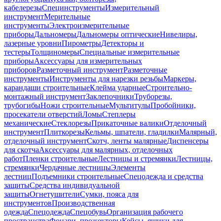
кабелерезы
Специнструменты
Измерительный
инструмент
Мерительные
инструменты
Электроизмерительные
приборы
Дальномеры
Дальномеры оптические
Нивелиры,
лазерные уровни
Пирометры
Детекторы и
тестеры
Толщиномеры
Специальные измерительные
приборы
Аксессуары для измерительных
приборов
Разметочный инструмент
Разметочные
инструменты
Инструменты для нарезки резьбы
Маркеры,
карандаши строительные
Клейма ударные
Строительно-
монтажный инструмент
Заклепочники
Труборезы,
трубогибы
Ножи строительные
Мультитулы
Пробойники,
просекатели отверстий
Ломы
Степлеры
механические
Стеклорезы
Прикаточные валики
Отделочный
инструмент
Плиткорезы
Кельмы, шпатели, гладилки
Малярный,
отделочный инструмент
Скотч, ленты малярные
Диспенсеры
для скотча
Аксессуары для малярных, отделочных
работ
Пленки строительные
Лестницы и стремянки
Лестницы,
стремянки
Чердачные лестницы
Элементы
лестниц
Подъемники строительные
Спецодежда и средства
защиты
Средства индивидуальной
защиты
Огнетушители
Сумки, пояса для
инструментов
Производственная
одежда
Спецодежда
Спецобувь
Организация рабочего
пространства
Фонари, прожекторы
Кейсы, ящики для