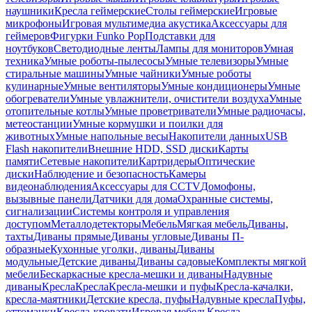
наушники
Кресла геймерские
Столы геймерские
Игровые
микрофоны
Игровая мультимедиа акустика
Аксессуары для
геймеров
Фигурки Funko Pop
Подставки для
ноутбуков
Светодиодные ленты
Лампы для мониторов
Умная
техника
Умные роботы-пылесосы
Умные телевизоры
Умные
стиральные машины
Умные чайники
Умные роботы
кулинарные
Умные вентиляторы
Умные кондиционеры
Умные
обогреватели
Умные увлажнители, очистители воздуха
Умные
отопительные котлы
Умные проветриватели
Умные радиочасы,
метеостанции
Умные кормушки и поилки для
животных
Умные напольные весы
Накопители данных
USB
Flash накопители
Внешние HDD, SSD диски
Карты
памяти
Сетевые накопители
Картридеры
Оптические
диски
Наблюдение и безопасность
Камеры
видеонаблюдения
Аксессуары для CCTV
Домофоны,
вызывные панели
Датчики для дома
Охранные системы,
сигнализации
Системы контроля и управления
доступом
Металлодетекторы
Мебель
Мягкая мебель
Диваны,
тахты
Диваны прямые
Диваны угловые
Диваны П-
образные
Кухонные уголки, диваны
Диваны
модульные
Детские диваны
Диваны садовые
Комплекты мягкой
мебели
Бескаркасные кресла-мешки и диваны
Надувные
диваны
Кресла
Кресла
Кресла-мешки и пуфы
Кресла-качалки,
кресла-маятники
Детские кресла, пуфы
Надувные кресла
Пуфы,
оттоманки
Кресла-кровати
Игровая мебель
Кресла