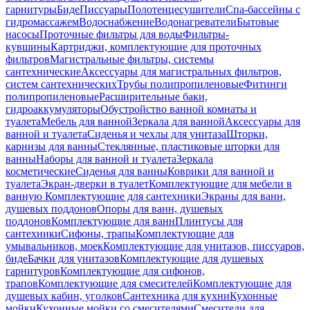
гарнитуры
Биде
Писсуары
Полотенцесушители
Спа-бассейны с
гидромассажем
Водоснабжение
Водонагреватели
Бытовые
насосы
Проточные фильтры для воды
Фильтры-
кувшины
Картриджи, комплектующие для проточных
фильтров
Магистральные фильтры, системы
сантехнические
Аксессуары для магистральных фильтров,
систем сантехнических
Трубы полипропиленовые
Фитинги
полипропиленовые
Расширительные баки,
гидроаккумуляторы
Обустройство ванной комнаты и
туалета
Мебель для ванной
Зеркала для ванной
Аксессуары для
ванной и туалета
Сиденья и чехлы для унитаза
Шторки,
карнизы для ванны
Стеклянные, пластиковые шторки для
ванны
Наборы для ванной и туалета
Зеркала
косметические
Сиденья для ванны
Коврики для ванной и
туалета
Экран-дверки в туалет
Комплектующие для мебели в
ванную
Комплектующие для сантехники
Экраны для ванн,
душевых поддонов
Опоры для ванн, душевых
поддонов
Комплектующие для ванн
Плинтусы для
сантехники
Сифоны, трапы
Комплектующие для
умывальников, моек
Комплектующие для унитазов, писсуаров,
биде
Бачки для унитазов
Комплектующие для душевых
гарнитуров
Комплектующие для сифонов,
трапов
Комплектующие для смесителей
Комплектующие для
душевых кабин, уголков
Сантехника для кухни
Кухонные
мойки
Кухонные мойки со смесителями
Смесители для