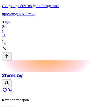
Скидки до 80% ко Дню Рождения!
промокод HAPPY22
03
дн
04
:
11
:
14
Каталог товаров