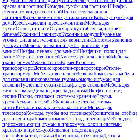
модули
Столешницы для кухни
Мебель для гостиной
Диваны,
кресла для гостиной
Комоды, тумбы для гостиной
Шкафы,
стенки, горки для гостиной
Полки, стеллажи для
гостиной
Журнальные столы, столы-книги
Кресла, стулья для
дома
Кресла-качалки, кресла-маятники
Мебель для
кухни
Столы, столики
Стулья для кухни
Стулья, табуреты
барные
Кухонный гарнитур
Кухонные модули
Кухонные
уголки, диваны
Стульчики для кормления
Системы хранения
для кухни
Мебель для ванной
Тумбы, консоли для
ванной
Шкафы, пеналы для ванной
Шкафчики, полки для
ванной
Зеркала для ванной
Аксессуары для ванной
Мебель-
трансформер
Мебель-трансформер
Кровати-
трансформеры
Детские кроватки-трансформеры
Столы-
трансформеры
Мебель для спальни
Зеркала
Комплекты мебели
для спальни
Прикроватные тумбы
Комоды и тумбы для
спальни
Туалетные столики
Шкафы для спальни
Мебель для
жилых комнат
Диваны, кресла для дома
Шкафы, стенки,
секции
Полки, стеллажи, системы хранения
Стулья,
кресла
Комоды и тумбы
Журнальные столы, столы-
книги
Кресла-качалки, кресла-маятники
Мебель для
телевизора
Комоды, тумбы под телевизор
Кронштейны, стойки
для телевизора
Каминокомплекты под телевизор
Мебель для
прихожей
Секции, тумбы в прихожую
Полки и системы
хранения в прихожую
Вешалки, подставки для
зонтов
Банкетки, скамьи
Ключницы, газетницы
Детская