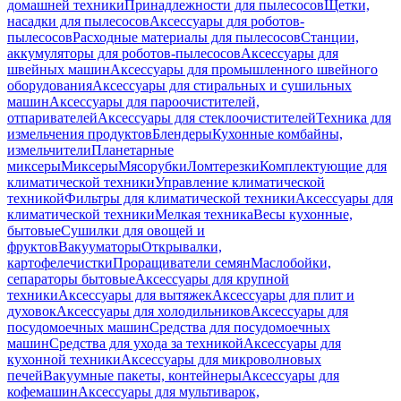
домашней техники
Принадлежности для пылесосов
Щетки,
насадки для пылесосов
Аксессуары для роботов-
пылесосов
Расходные материалы для пылесосов
Станции,
аккумуляторы для роботов-пылесосов
Аксессуары для
швейных машин
Аксессуары для промышленного швейного
оборудования
Аксессуары для стиральных и сушильных
машин
Аксессуары для пароочистителей,
отпаривателей
Аксессуары для стеклоочистителей
Техника для
измельчения продуктов
Блендеры
Кухонные комбайны,
измельчители
Планетарные
миксеры
Миксеры
Мясорубки
Ломтерезки
Комплектующие для
климатической техники
Управление климатической
техникой
Фильтры для климатической техники
Аксессуары для
климатической техники
Мелкая техника
Весы кухонные,
бытовые
Сушилки для овощей и
фруктов
Вакууматоры
Открывалки,
картофелечистки
Проращиватели семян
Маслобойки,
сепараторы бытовые
Аксессуары для крупной
техники
Аксессуары для вытяжек
Аксессуары для плит и
духовок
Аксессуары для холодильников
Аксессуары для
посудомоечных машин
Средства для посудомоечных
машин
Средства для ухода за техникой
Аксессуары для
кухонной техники
Аксессуары для микроволновых
печей
Вакуумные пакеты, контейнеры
Аксессуары для
кофемашин
Аксессуары для мультиварок,