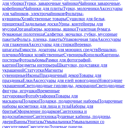
для уборки
Турки, заварочные чайники
Чайники заварочные,
кофейники
Чайники для плиты
Турки, молочники
Аксессуары
для чайников, электрочайников
Фильтры-
кувшины
Хозяйственные товары
Сушилки для белья,
прищепки
Гладильные доски
Урны, контейнеры для
мусора
Органайзеры, корзины, ящики
Туалетная бумага,
бумажные полотенца
Салфетки, мочалки, губки, мусорные
пакеты
Фольга, пленка, пакеты
Упаковочная тара
Аксессуары
для глажения
Аксессуары для стирки
Веревки,
шпагаты
Емкости, дозаторы для моющих средств
Вешалки-
плечики
Мешки хозяйственные
Сувениры
Копилки
Картины,
постеры
Фотоальбомы
Рамки для фотографий,
картин
Предметы интерьера
Шкатулки, подставки для
украшений
Статуэтки
Магниты
сувенирные
Иконы
Праздничный декор
Товары для
праздника
Елки
Аксессуары для елей новогодних
Новогодние
украшения
Светодиодные гирлянды, декорации
Светодиодные
фигуры, игрушки
Временные
татуировки
Фотобутафория
Товары для
маскарада
Подарки
Подарки, подарочные наборы
Подарочные
наборы косметики для лица и тела
Наборы для
бритья
Оформление подарков
Сантехника и
водоснабжение
Сантехника
Душевые кабины, поддоны,
двери
Ванны
Унитазы
Умывальники
Умывальники со
смесителями
Смесители
Душевые панели,