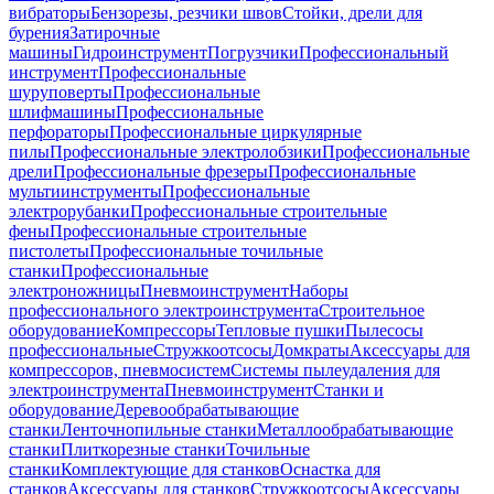
вибраторы
Бензорезы, резчики швов
Стойки, дрели для
бурения
Затирочные
машины
Гидроинструмент
Погрузчики
Профессиональный
инструмент
Профессиональные
шуруповерты
Профессиональные
шлифмашины
Профессиональные
перфораторы
Профессиональные циркулярные
пилы
Профессиональные электролобзики
Профессиональные
дрели
Профессиональные фрезеры
Профессиональные
мультиинструменты
Профессиональные
электрорубанки
Профессиональные строительные
фены
Профессиональные строительные
пистолеты
Профессиональные точильные
станки
Профессиональные
электроножницы
Пневмоинструмент
Наборы
профессионального электроинструмента
Строительное
оборудование
Компрессоры
Тепловые пушки
Пылесосы
профессиональные
Стружкоотсосы
Домкраты
Аксессуары для
компрессоров, пневмосистем
Системы пылеудаления для
электроинструмента
Пневмоинструмент
Станки и
оборудование
Деревообрабатывающие
станки
Ленточнопильные станки
Металлообрабатывающие
станки
Плиткорезные станки
Точильные
станки
Комплектующие для станков
Оснастка для
станков
Аксессуары для станков
Стружкоотсосы
Аксессуары