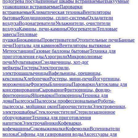
подогрева посуды
Винные шкафы встраиваемые
Вакуумные
упаковщики встраиваемые
Пароварки
встраиваемые
Климатическая техника
Вентиляторы
бытовые
Кондиционеры, сплит-системы
Охладители
воздуха
Водонагреватели
Увлажнители, очистители
воздуха
Камины, печи-камины
Обогреватели
Тепловые
завесы
Тепловые
пушки
Биокамины
Проветриватели
Отопительные печи
Банные
печи
Порталы для каминов
Вентиляторы вытяжные
Метеостанции
Газовые баллоны бытовые
Техника для
приготовления еды
Аэрогрили
Микроволновые
печи
Мультиварки
Сэндвичницы, хот-дог
мейкеры
Тостеры
Электрогрили,
электрошашлычницы
Вафельницы, орешницы,
кексницы
Хлебопечки
Ростеры, мини-печи
Йогуртницы,
мороженицы
Фризеры
Блинницы
Пароварки
Автоклавы для
консервирования
Сыроварни
Фритюрницы, фондю-
фритюрницы
Яйцеварки
Попкорницы
Техника для
дома
Пылесосы
Пылесосы профессиональные
Роботы-
пылесосы, мойщики окон
Пароочистители
Электровеники,
электрошвабры
Стеклоочистители
Стерилизационное
оборудование
Техника для приготовления
напитков
Электрочайники
Кофеварки,
кофемашины
Соковыжималки
Кофемолки
Вспениватели
молока
Сифоны для газирования воды
Аксессуары для