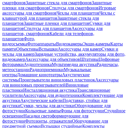
смартфонов
Защитные стекла для смартфонов
Защитные
пленки для смартфонов
Стилусы для смартфонов
Игровые
аксессуары для смартфонов
Чехлы для планшетов
Чехлы с
клавиатурой для планшетов
Защитные стекла для
планшетов
Защитные пленки для планшетов
Сумки для
планшетов
Стилусы для планшетов
Аксессуары для
планшетов, смартфонов
Кабели для телефонов,
планшетов
Фото,
видеосъемка
Фотоаппараты
Видеокамеры
Экшн-камеры
Карты
памяти
Объективы
Вспышки
Аксессуары для камер
Сумки и
чехлы для камер
Зарядные устройства, аккумуляторы для фото,
видеокамер
Аксессуары для объективов
Штативы
Цифровые
фоторамки
Аудиотехника
Мультимедиа акустика
Радиочасы,
метеостанции
Радиоприемники
Музыкальные
центры
Домашние кинотеатры
Акустические
системы
Проигрыватели виниловых пластинок
Аксессуары
для виниловых проигрывателей
Виниловые
пластинки
Инсталляционная акустика
Трансляционные
усилители
Аксессуары для аудиотехники
Комплектующие для
акустики
Акустические кабели
Подставки, стойки для
акустики
Сумки, чехлы для акустики
Оборудование для
фотостудии
Кольцевые лампы
Фоны для фотостудии
Студийное
освещение
Насадки светоформирующие для
фотостудии
Фотозонты, отражатели
Оборудование для
предметной съемки
Вспышки студийные
Комплекты