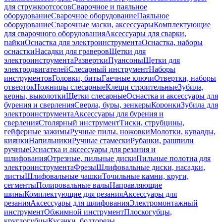
для стружкоотсосов
Сварочное и паяльное
оборудование
Сварочное оборудование
Паяльное
оборудование
Сварочные маски, аксессуары
Комплектующие
для сварочного оборудования
Аксессуары для сварки,
пайки
Оснастка для электроинструмента
Оснастка, наборы
оснастки
Насадки для граверов
Щетки для
электроинструмента
Развертки
Пуансоны
Щетки для
электродвигателей
Слесарный инструмент
Наборы
инструментов
Головки, биты
Гаечные ключи
Отвертки, наборы
отверток
Ножницы слесарные
Клещи строительные
Зубила,
керны, выколотки
Щетки слесарные
Оснастка и аксессуары для
бурения и сверления
Сверла, буры, зенкеры
Коронки
Зубила для
электроинструмента
Аксессуары для бурения и
сверления
Столярный инструмент
Тиски, струбцины,
гейферные зажимы
Ручные пилы, ножовки
Молотки, кувалды,
киянки
Напильники
Ручные стамески
Рубанки, рашпили
ручные
Оснастка и аксессуары для резания и
шлифования
Отрезные, пильные диски
Пильные полотна для
электроинструмента
Фрезы
Шлифовальные диски, насадки,
листы
Шлифовальные чашки
Точильные камни, круги,
сегменты
Полировальные валы
Направляющие
шины
Комплектующие для резания
Аксессуары для
резания
Аксессуары для шлифования
Электромонтажный
инструмент
Обжимной инструмент
Плоскогубцы,
круглогубцы
Кусачки, болторезы,