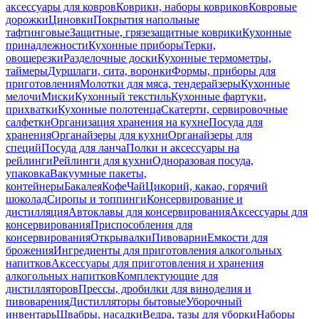
аксессуары для ковров
Коврики, наборы ковриков
Ковровые
дорожки
Циновки
Покрытия напольные
тафтинговые
Защитные, грязезащитные коврики
Кухонные
принадлежности
Кухонные приборы
Терки,
овощерезки
Разделочные доски
Кухонные термометры,
таймеры
Дуршлаги, сита, воронки
Формы, приборы для
приготовления
Молотки для мяса, тендерайзеры
Кухонные
мелочи
Миски
Кухонный текстиль
Кухонные фартуки,
прихватки
Кухонные полотенца
Скатерти, сервировочные
салфетки
Организация хранения на кухне
Посуда для
хранения
Органайзеры для кухни
Органайзеры для
специй
Посуда для ланча
Полки и аксессуары на
рейлинги
Рейлинги для кухни
Одноразовая посуда,
упаковка
Вакуумные пакеты,
контейнеры
Бакалея
Кофе
Чай
Цикорий, какао, горячий
шоколад
Сиропы и топпинги
Консервирование и
дистилляция
Автоклавы для консервирования
Аксессуары для
консервирования
Приспособления для
консервирования
Открывалки
Пивоварни
Емкости для
брожения
Ингредиенты для приготовления алкогольных
напитков
Аксессуары для приготовления и хранения
алкогольных напитков
Комплектующие для
дистилляторов
Прессы, дробилки для виноделия и
пивоварения
Дистилляторы бытовые
Уборочный
инвентарь
Швабры, насадки
Ведра, тазы для уборки
Наборы