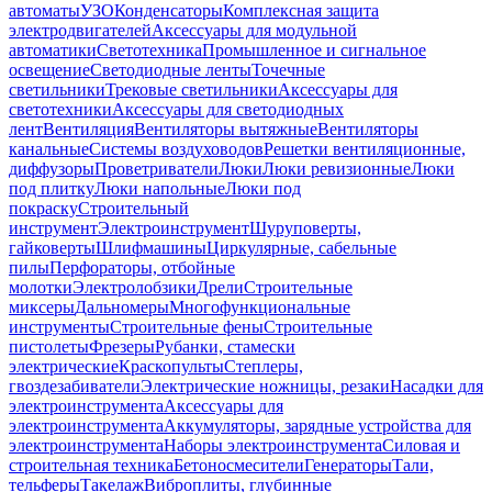
автоматы
УЗО
Конденсаторы
Комплексная защита
электродвигателей
Аксессуары для модульной
автоматики
Светотехника
Промышленное и сигнальное
освещение
Светодиодные ленты
Точечные
светильники
Трековые светильники
Аксессуары для
светотехники
Аксессуары для светодиодных
лент
Вентиляция
Вентиляторы вытяжные
Вентиляторы
канальные
Системы воздуховодов
Решетки вентиляционные,
диффузоры
Проветриватели
Люки
Люки ревизионные
Люки
под плитку
Люки напольные
Люки под
покраску
Строительный
инструмент
Электроинструмент
Шуруповерты,
гайковерты
Шлифмашины
Циркулярные, сабельные
пилы
Перфораторы, отбойные
молотки
Электролобзики
Дрели
Строительные
миксеры
Дальномеры
Многофункциональные
инструменты
Строительные фены
Строительные
пистолеты
Фрезеры
Рубанки, стамески
электрические
Краскопульты
Степлеры,
гвоздезабиватели
Электрические ножницы, резаки
Насадки для
электроинструмента
Аксессуары для
электроинструмента
Аккумуляторы, зарядные устройства для
электроинструмента
Наборы электроинструмента
Силовая и
строительная техника
Бетоносмесители
Генераторы
Тали,
тельферы
Такелаж
Виброплиты, глубинные