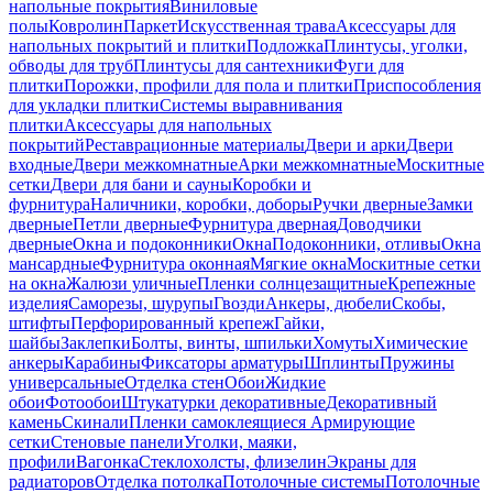
напольные покрытия
Виниловые
полы
Ковролин
Паркет
Искусственная трава
Аксессуары для
напольных покрытий и плитки
Подложка
Плинтусы, уголки,
обводы для труб
Плинтусы для сантехники
Фуги для
плитки
Порожки, профили для пола и плитки
Приспособления
для укладки плитки
Системы выравнивания
плитки
Аксессуары для напольных
покрытий
Реставрационные материалы
Двери и арки
Двери
входные
Двери межкомнатные
Арки межкомнатные
Москитные
сетки
Двери для бани и сауны
Коробки и
фурнитура
Наличники, коробки, доборы
Ручки дверные
Замки
дверные
Петли дверные
Фурнитура дверная
Доводчики
дверные
Окна и подоконники
Окна
Подоконники, отливы
Окна
мансардные
Фурнитура оконная
Мягкие окна
Москитные сетки
на окна
Жалюзи уличные
Пленки солнцезащитные
Крепежные
изделия
Саморезы, шурупы
Гвозди
Анкеры, дюбели
Скобы,
штифты
Перфорированный крепеж
Гайки,
шайбы
Заклепки
Болты, винты, шпильки
Хомуты
Химические
анкеры
Карабины
Фиксаторы арматуры
Шплинты
Пружины
универсальные
Отделка стен
Обои
Жидкие
обои
Фотообои
Штукатурки декоративные
Декоративный
камень
Скинали
Пленки самоклеящиеся
Армирующие
сетки
Стеновые панели
Уголки, маяки,
профили
Вагонка
Стеклохолсты, флизелин
Экраны для
радиаторов
Отделка потолка
Потолочные системы
Потолочные