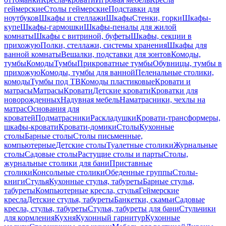
геймерские
Столы геймерские
Подставки для
ноутбуков
Шкафы и стеллажи
Шкафы
Стенки, горки
Шкафы-
купе
Шкафы-гармошки
Шкафы-пеналы для жилой
комнаты
Шкафы с витриной, буфеты
Шкафы, секции в
прихожую
Полки, стеллажи, системы хранения
Шкафы для
ванной комнаты
Вешалки, подставки для зонтов
Комоды,
тумбы
Комоды
Тумбы
Прикроватные тумбы
Обувницы, тумбы в
прихожую
Комоды, тумбы для ванной
Пеленальные столики,
комоды
Тумбы под ТВ
Комоды пластиковые
Кровати и
матрасы
Матрасы
Кровати
Детские кровати
Кроватки для
новорожденных
Надувная мебель
Наматрасники, чехлы на
матрас
Основания для
кроватей
Подматрасники
Раскладушки
Кровати-трансформеры,
шкафы-кровати
Кровати-домики
Столы
Кухонные
столы
Барные столы
Столы письменные,
компьютерные
Детские столы
Туалетные столики
Журнальные
столы
Садовые столы
Растущие столы и парты
Столы,
журнальные столики для бани
Приставные
столики
Консольные столики
Обеденные группы
Столы-
книги
Стулья
Кухонные стулья, табуреты
Барные стулья,
табуреты
Компьютерные кресла, стулья
Геймерские
кресла
Детские стулья, табуреты
Банкетки, скамьи
Садовые
кресла, стулья, табуреты
Стулья, табуреты для бани
Стульчики
для кормления
Кухня
Кухонный гарнитур
Кухонные