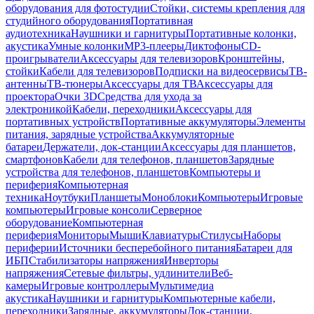
оборудования для фотостудии
Стойки, системы крепления для
студийного оборудования
Портативная
аудиотехника
Наушники и гарнитуры
Портативные колонки,
акустика
Умные колонки
MP3-плееры
Диктофоны
CD-
проигрыватели
Аксессуары для телевизоров
Кронштейны,
стойки
Кабели для телевизоров
Подписки на видеосервисы
ТВ-
антенны
ТВ-тюнеры
Аксессуары для ТВ
Аксессуары для
проектора
Очки 3D
Средства для ухода за
электроникой
Кабели, переходники
Аксессуары для
портативных устройств
Портативные аккумуляторы
Элементы
питания, зарядные устройства
Аккумуляторные
батареи
Держатели, док-станции
Аксессуары для планшетов,
смартфонов
Кабели для телефонов, планшетов
Зарядные
устройства для телефонов, планшетов
Компьютеры и
периферия
Компьютерная
техника
Ноутбуки
Планшеты
Моноблоки
Компьютеры
Игровые
компьютеры
Игровые консоли
Серверное
оборудование
Компьютерная
периферия
Мониторы
Мыши
Клавиатуры
Стилусы
Наборы
периферии
Источники бесперебойного питания
Батареи для
ИБП
Стабилизаторы напряжения
Инверторы
напряжения
Сетевые фильтры, удлинители
Веб-
камеры
Игровые контроллеры
Мультимедиа
акустика
Наушники и гарнитуры
Компьютерные кабели,
переходники
Зарядные, аккумуляторы
Док-станции,