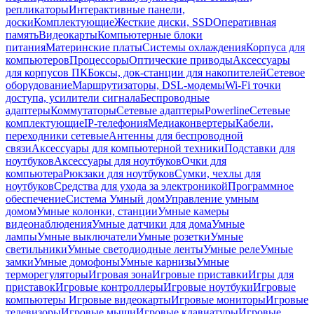
репликаторы
Интерактивные панели,
доски
Комплектующие
Жесткие диски, SSD
Оперативная
память
Видеокарты
Компьютерные блоки
питания
Материнские платы
Системы охлаждения
Корпуса для
компьютеров
Процессоры
Оптические приводы
Аксессуары
для корпусов ПК
Боксы, док-станции для накопителей
Сетевое
оборудование
Маршрутизаторы, DSL-модемы
Wi-Fi точки
доступа, усилители сигнала
Беспроводные
адаптеры
Коммутаторы
Сетевые адаптеры
Powerline
Сетевые
комплектующие
IP-телефония
Медиаконвертеры
Кабели,
переходники сетевые
Антенны для беспроводной
связи
Аксессуары для компьютерной техники
Подставки для
ноутбуков
Аксессуары для ноутбуков
Очки для
компьютера
Рюкзаки для ноутбуков
Сумки, чехлы для
ноутбуков
Средства для ухода за электроникой
Программное
обеспечение
Система Умный дом
Управление умным
домом
Умные колонки, станции
Умные камеры
видеонаблюдения
Умные датчики для дома
Умные
лампы
Умные выключатели
Умные розетки
Умные
светильники
Умные светодиодные ленты
Умные реле
Умные
замки
Умные домофоны
Умные карнизы
Умные
терморегуляторы
Игровая зона
Игровые приставки
Игры для
приставок
Игровые контроллеры
Игровые ноутбуки
Игровые
компьютеры
Игровые видеокарты
Игровые мониторы
Игровые
телевизоры
Игровые мыши
Игровые клавиатуры
Игровые