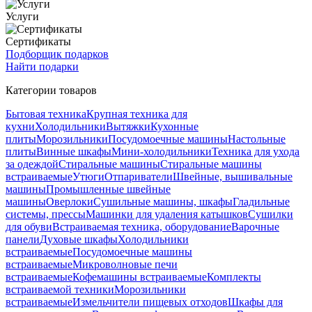
Услуги
Сертификаты
Подборщик подарков
Найти подарки
Категории товаров
Бытовая техника
Крупная техника для
кухни
Холодильники
Вытяжки
Кухонные
плиты
Морозильники
Посудомоечные машины
Настольные
плиты
Винные шкафы
Мини-холодильники
Техника для ухода
за одеждой
Стиральные машины
Стиральные машины
встраиваемые
Утюги
Отпариватели
Швейные, вышивальные
машины
Промышленные швейные
машины
Оверлоки
Сушильные машины, шкафы
Гладильные
системы, прессы
Машинки для удаления катышков
Сушилки
для обуви
Встраиваемая техника, оборудование
Варочные
панели
Духовые шкафы
Холодильники
встраиваемые
Посудомоечные машины
встраиваемые
Микроволновые печи
встраиваемые
Кофемашины встраиваемые
Комплекты
встраиваемой техники
Морозильники
встраиваемые
Измельчители пищевых отходов
Шкафы для