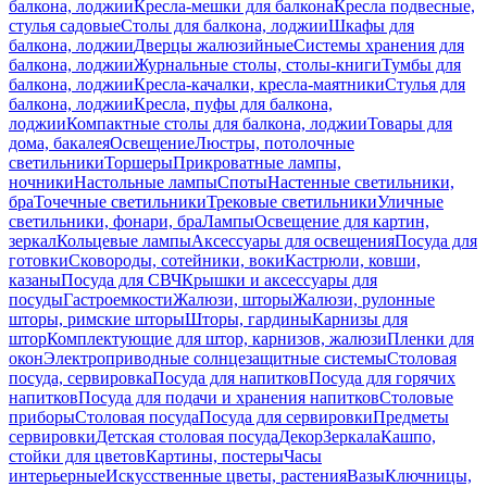
балкона, лоджии
Кресла-мешки для балкона
Кресла подвесные,
стулья садовые
Столы для балкона, лоджии
Шкафы для
балкона, лоджии
Дверцы жалюзийные
Системы хранения для
балкона, лоджии
Журнальные столы, столы-книги
Тумбы для
балкона, лоджии
Кресла-качалки, кресла-маятники
Стулья для
балкона, лоджии
Кресла, пуфы для балкона,
лоджии
Компактные столы для балкона, лоджии
Товары для
дома, бакалея
Освещение
Люстры, потолочные
светильники
Торшеры
Прикроватные лампы,
ночники
Настольные лампы
Споты
Настенные светильники,
бра
Точечные светильники
Трековые светильники
Уличные
светильники, фонари, бра
Лампы
Освещение для картин,
зеркал
Кольцевые лампы
Аксессуары для освещения
Посуда для
готовки
Сковороды, сотейники, воки
Кастрюли, ковши,
казаны
Посуда для СВЧ
Крышки и аксессуары для
посуды
Гастроемкости
Жалюзи, шторы
Жалюзи, рулонные
шторы, римские шторы
Шторы, гардины
Карнизы для
штор
Комплектующие для штор, карнизов, жалюзи
Пленки для
окон
Электроприводные солнцезащитные системы
Столовая
посуда, сервировка
Посуда для напитков
Посуда для горячих
напитков
Посуда для подачи и хранения напитков
Столовые
приборы
Столовая посуда
Посуда для сервировки
Предметы
сервировки
Детская столовая посуда
Декор
Зеркала
Кашпо,
стойки для цветов
Картины, постеры
Часы
интерьерные
Искусственные цветы, растения
Вазы
Ключницы,