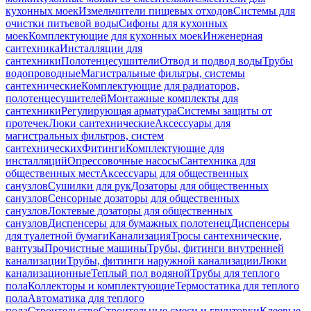
кухонных моек
Измельчители пищевых отходов
Системы для
очистки питьевой воды
Сифоны для кухонных
моек
Комплектующие для кухонных моек
Инженерная
сантехника
Инсталляции для
сантехники
Полотенцесушители
Отвод и подвод воды
Трубы
водопроводные
Магистральные фильтры, системы
сантехнические
Комплектующие для радиаторов,
полотенцесушителей
Монтажные комплекты для
сантехники
Регулирующая арматура
Системы защиты от
протечек
Люки сантехнические
Аксессуары для
магистральных фильтров, систем
сантехнических
Фитинги
Комплектующие для
инсталляций
Опрессовочные насосы
Сантехника для
общественных мест
Аксессуары для общественных
санузлов
Сушилки для рук
Дозаторы для общественных
санузлов
Сенсорные дозаторы для общественных
санузлов
Локтевые дозаторы для общественных
санузлов
Диспенсеры для бумажных полотенец
Диспенсеры
для туалетной бумаги
Канализация
Тросы сантехнические,
вантузы
Прочистные машины
Трубы, фитинги внутренней
канализации
Трубы, фитинги наружной канализации
Люки
канализационные
Теплый пол водяной
Трубы для теплого
пола
Коллекторы и комплектующие
Термостатика для теплого
пола
Автоматика для теплого
пола
Строительство
Строительные смеси и грунтовки
Клеевые