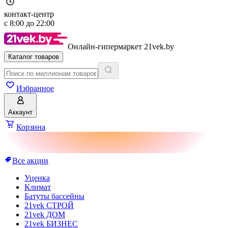
контакт-центр
с
8:00
до
22:00
Онлайн-гипермаркет 21vek.by
Каталог товаров
Избранное
Аккаунт
Корзина
Все акции
Уценка
Климат
Батуты бассейны
21vek СТРОЙ
21vek ДОМ
21vek БИЗНЕС