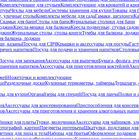
Комплектующие для стульев
Комплектующие для кроватей и кро
итура
Чехлы для мебели
Системы хранения для кухни
Товары для 
, уличные столы
Комплекты мебели для сада
Гамаки, шезлонги
Ка
Скамьи для бани
Столы для бани
Журнальные столики для бани
лоджии
Кресла-мешки для балкона
Кресла подвесные, стулья садо
оджии
Журнальные столы, столы-книги
Тумбы для балкона, лодж
я балкона, лоджии
ши, казаны
Посуда для СВЧ
Крышки и аксессуары для посуды
Гаст
орячих напитков
Посуда для подачи и хранения напитков
Столовы
Посуда для запекания
Аксессуары для выпечки
Бумага, фольга, р
хранения напитков
Аксессуары для приготовления коктейлей
Аксе
ожей
Ножеточки и комплектующие
ки
Разделочные доски
Кухонные термометры, таймеры
Дуршлаги, 
ры для кухни
Органайзеры для специй
Посуда для ланча
Полки и 
ия
Аксессуары для консервирования
Приспособления для консер
ков
Аксессуары для приготовления и хранения алкогольных напи
йники для плиты
Турки, молочники
Аксессуары для чайников, э
отографий, картин
Предметы интерьера
Шкатулки, подставки дл
етики для лица и тела
Наборы для бритья
Оформление подарков
льтры для воды
Фильтры-кувшины
Картриджи, комплектующие д