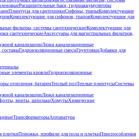
иленовые
Расширительные баки, гидроаккумуляторы
ванн
Плинтусы для сантехники
Сифоны, трапы
Комплектующие
уров
Комплектующие для сифонов, трапов
Комплектующие для
ьные фильтры, системы сантехнические
Комплектующие для
юки сантехнические
Аксессуары для магистральных фильтров,
ружной канализации
Люки канализационные
 составы
Гидроизоляционные смеси
Грунтовки
Добавки для
атериалы
рные элементы кровли
Гидроизоляционные
оры отопления, батареи
Теплый пол
Теплые плинтусы
Системы
ружной канализации
Люки канализационные
Болты, винты, шпильки
Хомуты
Химические
нцевые
Трансформаторы
Аппаратура
я плитки
Порожки, профили для пола и плитки
Приспособления