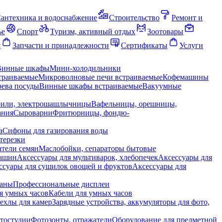
антехника и водоснабжение
Строительство
Ремонт и
ье
Спорт
Туризм, активный отдых
Зоотовары
я
Запчасти и принадлежности
Сертификаты
Услуги
Винные шкафы
Мини-холодильники
траиваемые
Микроволновые печи встраиваемые
Кофемашины
ева посуды
Винные шкафы встраиваемые
Вакуумные
рили, электрошашлычницы
Вафельницы, орешницы,
ания
Сыроварни
Фритюрницы, фондю-
а
Сифоны для газирования воды
терезки
тели семян
Маслобойки, сепараторы бытовые
машин
Аксессуары для мультиварок, хлебопечек
Аксессуары для
ссуары для сушилок овощей и фруктов
Аксессуары для
раны
Профессиональные дисплеи
я умных часов
Кабели для умных часов
ехлы для камер
Зарядные устройства, аккумуляторы для фото,
тостудии
Фотозонты, отражатели
Оборудование для предметной