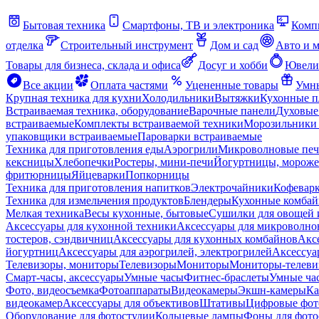
Бытовая техника
Смартфоны, ТВ и электроника
Комп
отделка
Строительный инструмент
Дом и сад
Авто и 
Товары для бизнеса, склада и офиса
Досуг и хобби
Ювели
Все акции
Оплата частями
Уцененные товары
Умны
Крупная техника для кухни
Холодильники
Вытяжки
Кухонные 
Встраиваемая техника, оборудование
Варочные панели
Духовые
встраиваемые
Комплекты встраиваемой техники
Морозильники 
упаковщики встраиваемые
Пароварки встраиваемые
Техника для приготовления еды
Аэрогрили
Микроволновые пе
кексницы
Хлебопечки
Ростеры, мини-печи
Йогуртницы, морож
фритюрницы
Яйцеварки
Попкорницы
Техника для приготовления напитков
Электрочайники
Кофевар
Техника для измельчения продуктов
Блендеры
Кухонные комбай
Мелкая техника
Весы кухонные, бытовые
Сушилки для овощей 
Аксессуары для кухонной техники
Аксессуары для микроволно
тостеров, сэндвичниц
Аксессуары для кухонных комбайнов
Акс
йогуртниц
Аксессуары для аэрогрилей, электрогрилей
Аксессуа
Телевизоры, мониторы
Телевизоры
Мониторы
Мониторы-телеви
Смарт-часы, аксессуары
Умные часы
Фитнес-браслеты
Умные ча
Фото, видеосъемка
Фотоаппараты
Видеокамеры
Экшн-камеры
Ка
видеокамер
Аксессуары для объективов
Штативы
Цифровые фот
Оборудование для фотостудии
Кольцевые лампы
Фоны для фото