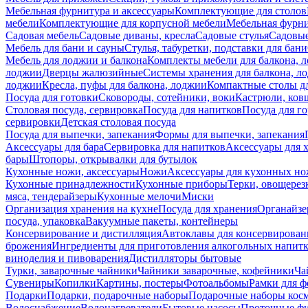
Мебельная фурнитура и аксессуары
Комплектующие для столов
мебели
Комплектующие для корпусной мебели
Мебельная фурн
Садовая мебель
Садовые диваны, кресла
Садовые стулья
Садовые
Мебель для бани и сауны
Стулья, табуретки, подставки для бани
Мебель для лоджии и балкона
Комплекты мебели для балкона, 
лоджии
Дверцы жалюзийные
Системы хранения для балкона, л
лоджии
Кресла, пуфы для балкона, лоджии
Компактные столы дл
Посуда для готовки
Сковороды, сотейники, воки
Кастрюли, ков
Столовая посуда, сервировка
Посуда для напитков
Посуда для г
сервировки
Детская столовая посуда
Посуда для выпечки, запекания
Формы для выпечки, запекания
Аксессуары для бара
Сервировка для напитков
Аксессуары для 
бары
Штопоры, открывалки для бутылок
Кухонные ножи, аксессуары
Ножи
Аксессуары для кухонных н
Кухонные принадлежности
Кухонные приборы
Терки, овощерез
мяса, тендерайзеры
Кухонные мелочи
Миски
Организация хранения на кухне
Посуда для хранения
Органайзе
посуда, упаковка
Вакуумные пакеты, контейнеры
Консервирование и дистилляция
Автоклавы для консервирован
брожения
Ингредиенты для приготовления алкогольных напит
виноделия и пивоварения
Дистилляторы бытовые
Турки, заварочные чайники
Чайники заварочные, кофейники
Ча
Сувениры
Копилки
Картины, постеры
Фотоальбомы
Рамки для ф
Подарки
Подарки, подарочные наборы
Подарочные наборы косм
Водоснабжение
Водонагреватели
Бытовые насосы
Проточные фи