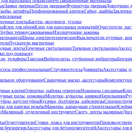
 для напольных покрытий
Реставрационные материалы
ые
Замки дверные
Петли дверные
Фурнитура дверная
Доводчики 
Скобы, штифты
Перфорированный крепеж
Гайки, шайбы
Заклепки
ерсальные
лочные плиты
Багеты, молдинги, уголки
на
Клеи для обоев
Клеи для напольных покрытий
Очистители, рас
Трубки термоусаживаемые
Изолирующие зажимы
лектрощита
Шины электротехнические
Выключатели путевые, ко
атели
Пускатели магнитные
одные ленты
Точечные светильники
Трековые светильники
Аксесс
и под покраску
ли, тельферы
Такелаж
Виброплиты, глубинные вибраторы
Бензор
сосы профессиональные
Стружкоотсосы
Домкраты
Аксессуары д
аяльное оборудование
Сварочные маски, аксессуары
Комплектующ
ечные ключи
Отвертки, наборы отверток
Ножницы слесарные
Кле
учные пилы, ножовки
Молотки, кувалды, киянки
Напильники
Ру
убцы, круглогубцы
Кусачки, болторезы, кабелерезы
Специнструм
ы для нарезки резьбы
Маркеры, карандаши строительные
Клейма
и
Малярный, отделочный инструмент
Скотч, ленты малярные
Дисп
иты
Огнетушители
Сумки, пояса для инструментов
Производствен
я бензорезов
Аксессуары для бетоносмесителей
Аксессуары для 