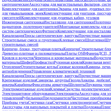
сантехнические
Аксессуары для магистральных фильтров, сист
Комплектующие для сантехники
Экраны для ванн, душевых по
для умывальников, моек
Комплектующие для унитазов, писсуар
смесителей
Комплектующие для душевых кабин, уголков
Инженерная сантехника
Инсталляции для сантехники
Полотенц
радиаторов, полотенцесушителей
Монтажные комплекты для с
систем сантехнических
Фитинги
Комплектующие для инсталля
Канализация
Тросы сантехнические, вантузы
Прочистные маши
Строительные смеси и грунтовки
Клеевые смеси
Шпатлевки
Шту
строительных смесей
Кирпичи, блоки, тротуарная плитка
Кирпичи
Строительные бло
Древесно-плитные и пиломатериалы
Плиты OSB
Фанера
ДСП, 
Кровля и водосток
Черепица и кровельные материалы
Водосточ
материалы
Шифер
Профнастил
Рулонная кровля
Кровельная вен
Отопление
Отопительные котлы
Газовые колонки
Камины, печи
антиобледенения
Управление климатической техникой
Канализация
Тросы сантехнические, вантузы
Прочистные маши
Крепежные изделия
Саморезы, шурупы
Гвозди
Анкеры, дюбели
анкеры
Карабины
Фиксаторы арматуры
Шплинты
Пружины унив
Электромонтажные изделия
Клеммы
Средства диэлектрические
Электрощитовое оборудование
Электрощиты
Аксессуары для э
управления
Рубильники
Предохранители
Частотные преобразов
Приборы учета
Счетчики газа
Счетчики электроэнергии
Счетчи
Аксессуары для напольных покрытий и плитки
Подложка
Плинт