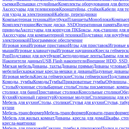
съемки
Вспышки студийные
Комплекты оборудования для фото
Аксессуары для телевизоров
Кронштейны, стойки
Кабели для т
для ухода за электроникой
Кабели, переходники
Компьютерная техника
Ноутбуки
Планшеты
Моноблоки
Компью
Комплектующие
Жесткие диски, SSD
Оперативная память
Видео
приводы
Аксессуары для корпусов ПК
Боксы, док-станции для 
Аксессуары для компьютерной техники
Подставки для ноутбук
электроникой
Программное обеспечение
Игровая зона
Игровые приставки
Игры для приставок
Игровые 
мыши
Игровые клавиатуры
Игровые наушники
Кресла геймерск
Pop
Подставки для ноутбуков
Светодиодные ленты
Лампы для м
Накопители данных
USB Flash накопители
Внешние HDD, SSD 
Мягкая мебель
Диваны, тахты
Диваны прямые
Диваны угловые
Д
мебели
Бескаркасные кресла-мешки и диваны
Надувные диваны
Игровая мебель
Кресла геймерские
Столы геймерские
Подставки
Комоды, тумбы
Комоды
Тумбы
Прикроватные тумбы
Обувницы, 
Столы
Кухонные столы
Барные столы
Столы письменные, комп
столики для бани
Приставные столики
Консольные столики
Обе
Кухня
Кухонный гарнитур
Кухонные модули
Столешницы для к
Мебель для кухни
Столы, столики
Стулья для кухни
Стулья, таб
кухни
Мебель-трансформер
Мебель-трансформер
Кровати-трансформе
Мебель для жилых комнат
Диваны, кресла для дома
Шкафы, стен
кресла-маятники
Мебель для прихожей
Секции, тумбы в прихожую
Полки и сист