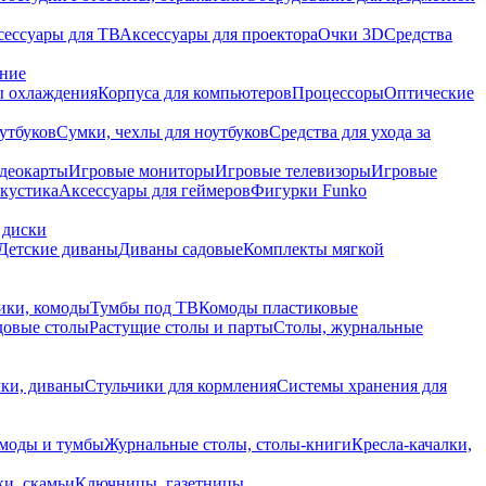
сессуары для ТВ
Аксессуары для проектора
Очки 3D
Средства
ание
 охлаждения
Корпуса для компьютеров
Процессоры
Оптические
утбуков
Сумки, чехлы для ноутбуков
Средства для ухода за
деокарты
Игровые мониторы
Игровые телевизоры
Игровые
акустика
Аксессуары для геймеров
Фигурки Funko
 диски
Детские диваны
Диваны садовые
Комплекты мягкой
ики, комоды
Тумбы под ТВ
Комоды пластиковые
довые столы
Растущие столы и парты
Столы, журнальные
ки, диваны
Стульчики для кормления
Системы хранения для
моды и тумбы
Журнальные столы, столы-книги
Кресла-качалки,
ки, скамьи
Ключницы, газетницы