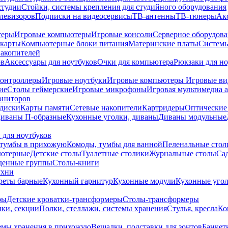
студии
Стойки, системы крепления для студийного оборудования
елевизоров
Подписки на видеосервисы
ТВ-антенны
ТВ-тюнеры
Ак
теры
Игровые компьютеры
Игровые консоли
Серверное оборудов
карты
Компьютерные блоки питания
Материнские платы
Системы
накопителей
ов
Аксессуары для ноутбуков
Очки для компьютера
Рюкзаки для но
контроллеры
Игровые ноутбуки
Игровые компьютеры
Игровые ви
ие
Столы геймерские
Игровые микрофоны
Игровая мультимедиа 
ониторов
диски
Карты памяти
Сетевые накопители
Картридеры
Оптические
иваны П-образные
Кухонные уголки, диваны
Диваны модульные
 для ноутбуков
тумбы в прихожую
Комоды, тумбы для ванной
Пеленальные стол
ьютерные
Детские столы
Туалетные столики
Журнальные столы
Са
денные группы
Столы-книги
ухни
уреты барные
Кухонный гарнитур
Кухонные модули
Кухонные угол
ры
Детские кроватки-трансформеры
Столы-трансформеры
ки, секции
Полки, стеллажи, системы хранения
Стулья, кресла
Ко
емы хранения в прихожую
Вешалки, подставки для зонтов
Банкет