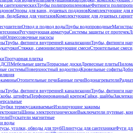
ем сантехнических
Трубы полипропиленовые
Фитинги полипроп
ддонов
Опоры для ванн, душевых поддонов
Комплектующие для 
ов, биде
Бачки для унитазов
Комплектующие для душевых гарнит
есушители
Отвод и подвод воды
Трубы водопроводные
Магистрал
антехники
Регулирующая арматура
Системы защиты от протечек
Л
ций
Опрессовочные насосы
ны
Трубы, фитинги внутренней канализации
Трубы, фитинги на
катурки
Стяжки, самонивелирующие смеси
Строительные смеси,
ки
Тротуарная плитка
ЛДСП
Мебельные щиты
Террасные доски
Древесные плиты
Пилом
ные системы
Поверхностный водоотвод
Кровельные софиты
Добо
тиляция
-камины
Отопительные печи
Банные печи
Водонагреватели
Радиат
ны
Трубы, фитинги внутренней канализации
Трубы, фитинги на
Скобы, штифты
Перфорированный крепеж
Гайки, шайбы
Заклепки
ерсальные
Трубки термоусаживаемые
Изолирующие зажимы
лектрощита
Шины электротехнические
Выключатели путевые, ко
атели
Пускатели магнитные
ки воды
усы, уголки, обводы для труб
Плинтусы для сантехники
Фуги дл