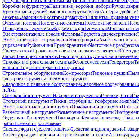
для укладки плитки
Системы выравнивания плитки
Аксессуары
Коробки и фурнитура
Наличники, коробки, доборы
Ручки дверн
Крепежные изделия
Саморезы, шурупы
Гвозди
Анкеры, дюбели
анкеры
Карабины
Фиксаторы арматуры
Шплинты
Пружины унив
Отделка потолка
Потолочные системы
Потолочные панели
Пото
Пены, клеи, герметики
Жидкие гвозди
Герметики
Монтажная пе
Электромонтажные изделия
Клеммы
Средства диэлектрические
Электрощитовое оборудование
Электрощиты
Аксессуары для э
управления
Рубильники
Предохранители
Частотные преобразов
Светотехника
Промышленное и сигнальное освещение
Светоди
Люки
Люки ревизионные
Люки под плитку
Люки напольные
Люк
Силовая и строительная техника
Бетоносмесители
Генераторы
Та
машины
Гидроинструмент
Погрузчики
Строительное оборудование
Компрессоры
Тепловые пушки
Пыле
электроинструмента
Пневмоинструмент
Сварочное и паяльное оборудование
Сварочное оборудование
П
пайки
Слесарный инструмент
Наборы инструментов
Головки, биты
Га
Столярный инструмент
Тиски, струбцины, гейферные зажимы
Р
Электромонтажный инструмент
Обжимной инструмент
Плоског
Разметочный инструмент
Разметочные инструменты
Инструмент
Отделочный инструмент
Плиткорезы
Кельмы, шпатели, гладилк
работ
Пленки строительные
Спецодежда и средства защиты
Средства индивидуальной защ
Аксессуары для силовой и строительной техники
Аксессуары дл