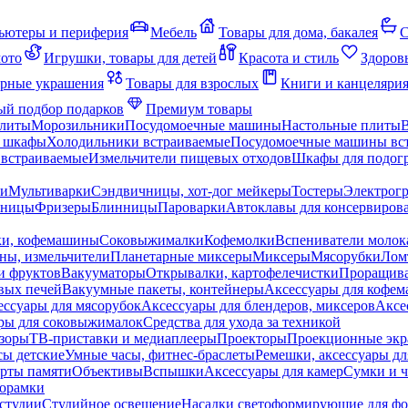
ьютеры и периферия
Мебель
Товары для дома, бакалея
С
мото
Игрушки, товары для детей
Красота и стиль
Здоров
рные украшения
Товары для взрослых
Книги и канцеляри
й подбор подарков
Премиум товары
плиты
Морозильники
Посудомоечные машины
Настольные плиты
 шкафы
Холодильники встраиваемые
Посудомоечные машины вс
встраиваемые
Измельчители пищевых отходов
Шкафы для подогр
чи
Мультиварки
Сэндвичницы, хот-дог мейкеры
Тостеры
Электрог
еницы
Фризеры
Блинницы
Пароварки
Автоклавы для консервиров
ки, кофемашины
Соковыжималки
Кофемолки
Вспениватели молок
ны, измельчители
Планетарные миксеры
Миксеры
Мясорубки
Лом
и фруктов
Вакууматоры
Открывалки, картофелечистки
Проращива
вых печей
Вакуумные пакеты, контейнеры
Аксессуары для кофе
ессуары для мясорубок
Аксессуары для блендеров, миксеров
Аксе
ры для соковыжималок
Средства для ухода за техникой
зоры
ТВ-приставки и медиаплееры
Проекторы
Проекционные эк
сы детские
Умные часы, фитнес-браслеты
Ремешки, аксессуары дл
рты памяти
Объективы
Вспышки
Аксессуары для камер
Сумки и ч
орамки
студии
Студийное освещение
Насадки светоформирующие для фо