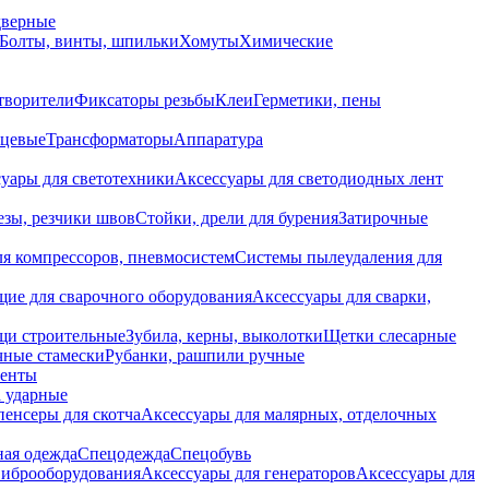
дверные
Болты, винты, шпильки
Хомуты
Химические
творители
Фиксаторы резьбы
Клеи
Герметики, пены
нцевые
Трансформаторы
Аппаратура
уары для светотехники
Аксессуары для светодиодных лент
езы, резчики швов
Стойки, дрели для бурения
Затирочные
ля компрессоров, пневмосистем
Системы пылеудаления для
ие для сварочного оборудования
Аксессуары для сварки,
щи строительные
Зубила, керны, выколотки
Щетки слесарные
чные стамески
Рубанки, рашпили ручные
енты
 ударные
енсеры для скотча
Аксессуары для малярных, отделочных
ная одежда
Спецодежда
Спецобувь
виброоборудования
Аксессуары для генераторов
Аксессуары для