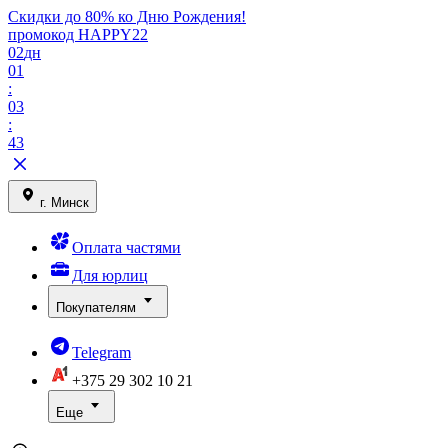
Скидки до 80% ко Дню Рождения!
промокод HAPPY22
02
дн
01
:
03
:
43
г. Минск
Оплата частями
Для юрлиц
Покупателям
Telegram
+375 29
302 10 21
Еще