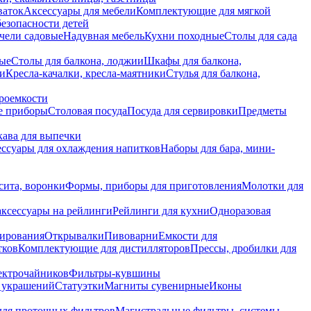
ваток
Аксессуары для мебели
Комплектующие для мягкой
безопасности детей
чели садовые
Надувная мебель
Кухни походные
Столы для сада
вые
Столы для балкона, лоджии
Шкафы для балкона,
ии
Кресла-качалки, кресла-маятники
Стулья для балкона,
роемкости
е приборы
Столовая посуда
Посуда для сервировки
Предметы
укава для выпечки
ссуары для охлаждения напитков
Наборы для бара, мини-
сита, воронки
Формы, приборы для приготовления
Молотки для
аксессуары на рейлинги
Рейлинги для кухни
Одноразовая
вирования
Открывалки
Пивоварни
Емкости для
тков
Комплектующие для дистилляторов
Прессы, дробилки для
лектрочайников
Фильтры-кувшины
я украшений
Статуэтки
Магниты сувенирные
Иконы
ля проточных фильтров
Магистральные фильтры, системы