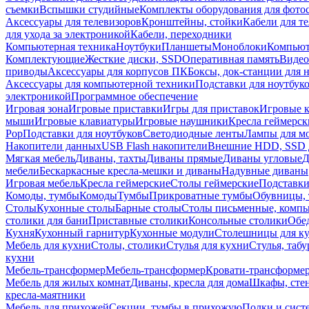
съемки
Вспышки студийные
Комплекты оборудования для фото
Аксессуары для телевизоров
Кронштейны, стойки
Кабели для т
для ухода за электроникой
Кабели, переходники
Компьютерная техника
Ноутбуки
Планшеты
Моноблоки
Компью
Комплектующие
Жесткие диски, SSD
Оперативная память
Видео
приводы
Аксессуары для корпусов ПК
Боксы, док-станции для 
Аксессуары для компьютерной техники
Подставки для ноутбук
электроникой
Программное обеспечение
Игровая зона
Игровые приставки
Игры для приставок
Игровые 
мыши
Игровые клавиатуры
Игровые наушники
Кресла геймерск
Pop
Подставки для ноутбуков
Светодиодные ленты
Лампы для м
Накопители данных
USB Flash накопители
Внешние HDD, SSD 
Мягкая мебель
Диваны, тахты
Диваны прямые
Диваны угловые
Д
мебели
Бескаркасные кресла-мешки и диваны
Надувные диваны
Игровая мебель
Кресла геймерские
Столы геймерские
Подставки
Комоды, тумбы
Комоды
Тумбы
Прикроватные тумбы
Обувницы, 
Столы
Кухонные столы
Барные столы
Столы письменные, комп
столики для бани
Приставные столики
Консольные столики
Обе
Кухня
Кухонный гарнитур
Кухонные модули
Столешницы для к
Мебель для кухни
Столы, столики
Стулья для кухни
Стулья, таб
кухни
Мебель-трансформер
Мебель-трансформер
Кровати-трансформе
Мебель для жилых комнат
Диваны, кресла для дома
Шкафы, стен
кресла-маятники
Мебель для прихожей
Секции, тумбы в прихожую
Полки и сист