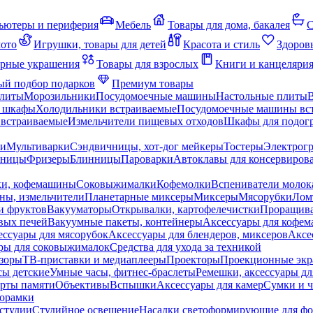
ьютеры и периферия
Мебель
Товары для дома, бакалея
С
мото
Игрушки, товары для детей
Красота и стиль
Здоров
рные украшения
Товары для взрослых
Книги и канцеляри
й подбор подарков
Премиум товары
плиты
Морозильники
Посудомоечные машины
Настольные плиты
 шкафы
Холодильники встраиваемые
Посудомоечные машины вс
встраиваемые
Измельчители пищевых отходов
Шкафы для подогр
чи
Мультиварки
Сэндвичницы, хот-дог мейкеры
Тостеры
Электрог
еницы
Фризеры
Блинницы
Пароварки
Автоклавы для консервиров
ки, кофемашины
Соковыжималки
Кофемолки
Вспениватели молок
ны, измельчители
Планетарные миксеры
Миксеры
Мясорубки
Лом
и фруктов
Вакууматоры
Открывалки, картофелечистки
Проращива
вых печей
Вакуумные пакеты, контейнеры
Аксессуары для кофе
ессуары для мясорубок
Аксессуары для блендеров, миксеров
Аксе
ры для соковыжималок
Средства для ухода за техникой
зоры
ТВ-приставки и медиаплееры
Проекторы
Проекционные эк
сы детские
Умные часы, фитнес-браслеты
Ремешки, аксессуары дл
рты памяти
Объективы
Вспышки
Аксессуары для камер
Сумки и ч
орамки
студии
Студийное освещение
Насадки светоформирующие для фо