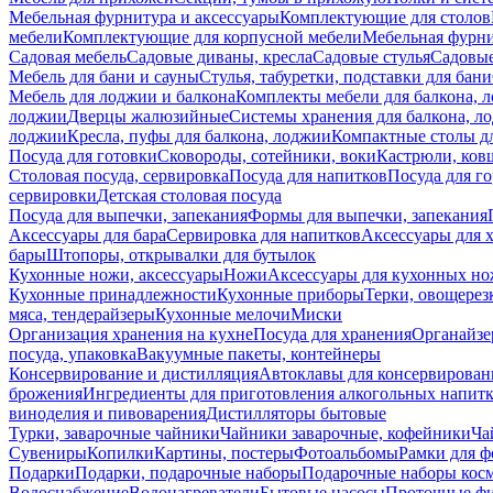
Мебельная фурнитура и аксессуары
Комплектующие для столов
мебели
Комплектующие для корпусной мебели
Мебельная фурн
Садовая мебель
Садовые диваны, кресла
Садовые стулья
Садовые
Мебель для бани и сауны
Стулья, табуретки, подставки для бани
Мебель для лоджии и балкона
Комплекты мебели для балкона, 
лоджии
Дверцы жалюзийные
Системы хранения для балкона, л
лоджии
Кресла, пуфы для балкона, лоджии
Компактные столы дл
Посуда для готовки
Сковороды, сотейники, воки
Кастрюли, ков
Столовая посуда, сервировка
Посуда для напитков
Посуда для г
сервировки
Детская столовая посуда
Посуда для выпечки, запекания
Формы для выпечки, запекания
Аксессуары для бара
Сервировка для напитков
Аксессуары для 
бары
Штопоры, открывалки для бутылок
Кухонные ножи, аксессуары
Ножи
Аксессуары для кухонных н
Кухонные принадлежности
Кухонные приборы
Терки, овощерез
мяса, тендерайзеры
Кухонные мелочи
Миски
Организация хранения на кухне
Посуда для хранения
Органайзе
посуда, упаковка
Вакуумные пакеты, контейнеры
Консервирование и дистилляция
Автоклавы для консервирован
брожения
Ингредиенты для приготовления алкогольных напит
виноделия и пивоварения
Дистилляторы бытовые
Турки, заварочные чайники
Чайники заварочные, кофейники
Ча
Сувениры
Копилки
Картины, постеры
Фотоальбомы
Рамки для ф
Подарки
Подарки, подарочные наборы
Подарочные наборы косм
Водоснабжение
Водонагреватели
Бытовые насосы
Проточные фи