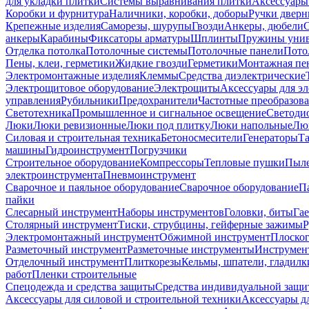
для укладки плитки
Системы выравнивания плитки
Аксессуары
Коробки и фурнитура
Наличники, коробки, доборы
Ручки дверн
Крепежные изделия
Саморезы, шурупы
Гвозди
Анкеры, дюбели
анкеры
Карабины
Фиксаторы арматуры
Шплинты
Пружины унив
Отделка потолка
Потолочные системы
Потолочные панели
Пото
Пены, клеи, герметики
Жидкие гвозди
Герметики
Монтажная пе
Электромонтажные изделия
Клеммы
Средства диэлектрические
Электрощитовое оборудование
Электрощиты
Аксессуары для э
управления
Рубильники
Предохранители
Частотные преобразов
Светотехника
Промышленное и сигнальное освещение
Светоди
Люки
Люки ревизионные
Люки под плитку
Люки напольные
Люк
Силовая и строительная техника
Бетоносмесители
Генераторы
Та
машины
Гидроинструмент
Погрузчики
Строительное оборудование
Компрессоры
Тепловые пушки
Пыле
электроинструмента
Пневмоинструмент
Сварочное и паяльное оборудование
Сварочное оборудование
П
пайки
Слесарный инструмент
Наборы инструментов
Головки, биты
Га
Столярный инструмент
Тиски, струбцины, гейферные зажимы
Р
Электромонтажный инструмент
Обжимной инструмент
Плоског
Разметочный инструмент
Разметочные инструменты
Инструмент
Отделочный инструмент
Плиткорезы
Кельмы, шпатели, гладилк
работ
Пленки строительные
Спецодежда и средства защиты
Средства индивидуальной защ
Аксессуары для силовой и строительной техники
Аксессуары дл