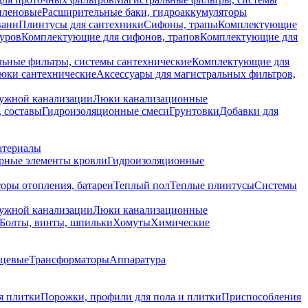
иленовые
Расширительные баки, гидроаккумуляторы
ванн
Плинтусы для сантехники
Сифоны, трапы
Комплектующие
уров
Комплектующие для сифонов, трапов
Комплектующие для
ьные фильтры, системы сантехнические
Комплектующие для
юки сантехнические
Аксессуары для магистральных фильтров,
ружной канализации
Люки канализационные
 составы
Гидроизоляционные смеси
Грунтовки
Добавки для
атериалы
рные элементы кровли
Гидроизоляционные
оры отопления, батареи
Теплый пол
Теплые плинтусы
Системы
ружной канализации
Люки канализационные
Болты, винты, шпильки
Хомуты
Химические
нцевые
Трансформаторы
Аппаратура
я плитки
Порожки, профили для пола и плитки
Приспособления