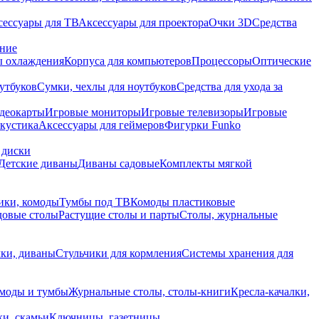
сессуары для ТВ
Аксессуары для проектора
Очки 3D
Средства
ание
 охлаждения
Корпуса для компьютеров
Процессоры
Оптические
утбуков
Сумки, чехлы для ноутбуков
Средства для ухода за
деокарты
Игровые мониторы
Игровые телевизоры
Игровые
акустика
Аксессуары для геймеров
Фигурки Funko
 диски
Детские диваны
Диваны садовые
Комплекты мягкой
ики, комоды
Тумбы под ТВ
Комоды пластиковые
довые столы
Растущие столы и парты
Столы, журнальные
ки, диваны
Стульчики для кормления
Системы хранения для
моды и тумбы
Журнальные столы, столы-книги
Кресла-качалки,
ки, скамьи
Ключницы, газетницы