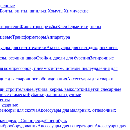
дверные
Болты, винты, шпильки
Хомуты
Химические
творители
Фиксаторы резьбы
Клеи
Герметики, пены
нцевые
Трансформаторы
Аппаратура
уары для светотехники
Аксессуары для светодиодных лент
езы, резчики швов
Стойки, дрели для бурения
Затирочные
ля компрессоров, пневмосистем
Системы пылеудаления для
ие для сварочного оборудования
Аксессуары для сварки,
щи строительные
Зубила, керны, выколотки
Щетки слесарные
чные стамески
Рубанки, рашпили ручные
енты
 ударные
енсеры для скотча
Аксессуары для малярных, отделочных
ная одежда
Спецодежда
Спецобувь
виброоборудования
Аксессуары для генераторов
Аксессуары для