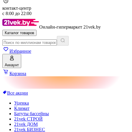
контакт-центр
с
8:00
до
22:00
Онлайн-гипермаркет 21vek.by
Каталог товаров
Избранное
Аккаунт
Корзина
Все акции
Уценка
Климат
Батуты бассейны
21vek СТРОЙ
21vek ДОМ
21vek БИЗНЕС