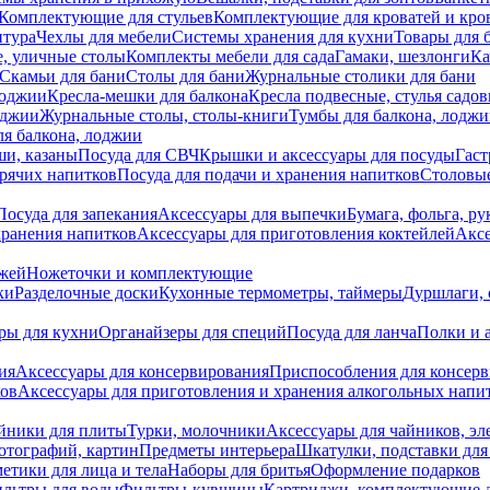
Комплектующие для стульев
Комплектующие для кроватей и кро
итура
Чехлы для мебели
Системы хранения для кухни
Товары для 
, уличные столы
Комплекты мебели для сада
Гамаки, шезлонги
Ка
Скамьи для бани
Столы для бани
Журнальные столики для бани
лоджии
Кресла-мешки для балкона
Кресла подвесные, стулья садо
оджии
Журнальные столы, столы-книги
Тумбы для балкона, лодж
я балкона, лоджии
ши, казаны
Посуда для СВЧ
Крышки и аксессуары для посуды
Гаст
орячих напитков
Посуда для подачи и хранения напитков
Столовы
Посуда для запекания
Аксессуары для выпечки
Бумага, фольга, р
хранения напитков
Аксессуары для приготовления коктейлей
Аксе
ожей
Ножеточки и комплектующие
ки
Разделочные доски
Кухонные термометры, таймеры
Дуршлаги, 
ры для кухни
Органайзеры для специй
Посуда для ланча
Полки и 
ия
Аксессуары для консервирования
Приспособления для консер
ков
Аксессуары для приготовления и хранения алкогольных напи
йники для плиты
Турки, молочники
Аксессуары для чайников, э
отографий, картин
Предметы интерьера
Шкатулки, подставки дл
етики для лица и тела
Наборы для бритья
Оформление подарков
льтры для воды
Фильтры-кувшины
Картриджи, комплектующие д