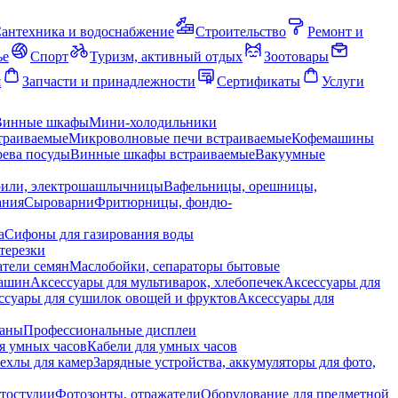
антехника и водоснабжение
Строительство
Ремонт и
ье
Спорт
Туризм, активный отдых
Зоотовары
я
Запчасти и принадлежности
Сертификаты
Услуги
Винные шкафы
Мини-холодильники
траиваемые
Микроволновые печи встраиваемые
Кофемашины
ева посуды
Винные шкафы встраиваемые
Вакуумные
рили, электрошашлычницы
Вафельницы, орешницы,
ания
Сыроварни
Фритюрницы, фондю-
а
Сифоны для газирования воды
терезки
тели семян
Маслобойки, сепараторы бытовые
машин
Аксессуары для мультиварок, хлебопечек
Аксессуары для
ссуары для сушилок овощей и фруктов
Аксессуары для
раны
Профессиональные дисплеи
я умных часов
Кабели для умных часов
ехлы для камер
Зарядные устройства, аккумуляторы для фото,
тостудии
Фотозонты, отражатели
Оборудование для предметной