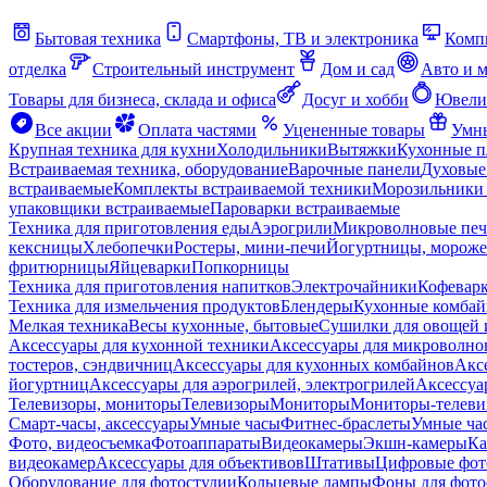
Бытовая техника
Смартфоны, ТВ и электроника
Комп
отделка
Строительный инструмент
Дом и сад
Авто и 
Товары для бизнеса, склада и офиса
Досуг и хобби
Ювели
Все акции
Оплата частями
Уцененные товары
Умны
Крупная техника для кухни
Холодильники
Вытяжки
Кухонные 
Встраиваемая техника, оборудование
Варочные панели
Духовые
встраиваемые
Комплекты встраиваемой техники
Морозильники 
упаковщики встраиваемые
Пароварки встраиваемые
Техника для приготовления еды
Аэрогрили
Микроволновые пе
кексницы
Хлебопечки
Ростеры, мини-печи
Йогуртницы, морож
фритюрницы
Яйцеварки
Попкорницы
Техника для приготовления напитков
Электрочайники
Кофевар
Техника для измельчения продуктов
Блендеры
Кухонные комбай
Мелкая техника
Весы кухонные, бытовые
Сушилки для овощей 
Аксессуары для кухонной техники
Аксессуары для микроволно
тостеров, сэндвичниц
Аксессуары для кухонных комбайнов
Акс
йогуртниц
Аксессуары для аэрогрилей, электрогрилей
Аксессуа
Телевизоры, мониторы
Телевизоры
Мониторы
Мониторы-телеви
Смарт-часы, аксессуары
Умные часы
Фитнес-браслеты
Умные ча
Фото, видеосъемка
Фотоаппараты
Видеокамеры
Экшн-камеры
Ка
видеокамер
Аксессуары для объективов
Штативы
Цифровые фот
Оборудование для фотостудии
Кольцевые лампы
Фоны для фото