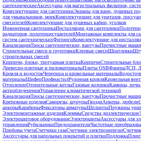
сантехнические
Аксессуары для магистральных фильтров, сист
Комплектующие для сантехники
Экраны для ванн, душевых по
для умывальников, моек
Комплектующие для унитазов, писсуар
смесителей
Комплектующие для душевых кабин, уголков
Инженерная сантехника
Инсталляции для сантехники
Полотенц
радиаторов, полотенцесушителей
Монтажные комплекты для с
систем сантехнических
Фитинги
Комплектующие для инсталля
Канализация
Тросы сантехнические, вантузы
Прочистные маши
Строительные смеси и грунтовки
Клеевые смеси
Шпатлевки
Шту
строительных смесей
Кирпичи, блоки, тротуарная плитка
Кирпичи
Строительные бло
Древесно-плитные и пиломатериалы
Плиты OSB
Фанера
ДСП, 
Кровля и водосток
Черепица и кровельные материалы
Водосточ
материалы
Шифер
Профнастил
Рулонная кровля
Кровельная вен
Отопление
Отопительные котлы
Газовые колонки
Камины, печи
антиобледенения
Управление климатической техникой
Канализация
Тросы сантехнические, вантузы
Прочистные маши
Крепежные изделия
Саморезы, шурупы
Гвозди
Анкеры, дюбели
анкеры
Карабины
Фиксаторы арматуры
Шплинты
Пружины унив
Электромонтажные изделия
Клеммы
Средства диэлектрические
Электрощитовое оборудование
Электрощиты
Аксессуары для э
управления
Рубильники
Предохранители
Частотные преобразов
Приборы учета
Счетчики газа
Счетчики электроэнергии
Счетчи
Аксессуары для напольных покрытий и плитки
Подложка
Плинт