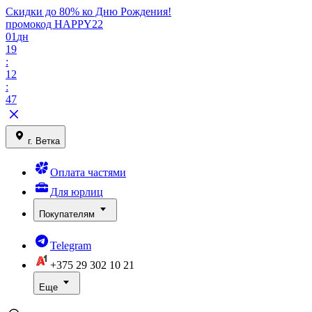
Скидки до 80% ко Дню Рождения!
промокод HAPPY22
01
дн
19
:
12
:
47
г. Ветка
Оплата частями
Для юрлиц
Покупателям
Telegram
+375 29
302 10 21
Еще