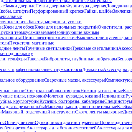
 для напольных покрытий
Реставрационные материалы
ые
Замки дверные
Петли дверные
Фурнитура дверная
Доводчики 
Скобы, штифты
Перфорированный крепеж
Гайки, шайбы
Заклепки
ерсальные
лочные плиты
Багеты, молдинги, уголки
на
Клеи для обоев
Клеи для напольных покрытий
Очистители, рас
Трубки термоусаживаемые
Изолирующие зажимы
лектрощита
Шины электротехнические
Выключатели путевые, ко
атели
Пускатели магнитные
одные ленты
Точечные светильники
Трековые светильники
Аксесс
и под покраску
ли, тельферы
Такелаж
Виброплиты, глубинные вибраторы
Бензор
сосы профессиональные
Стружкоотсосы
Домкраты
Аксессуары д
аяльное оборудование
Сварочные маски, аксессуары
Комплектующ
ечные ключи
Отвертки, наборы отверток
Ножницы слесарные
Кле
учные пилы, ножовки
Молотки, кувалды, киянки
Напильники
Ру
убцы, круглогубцы
Кусачки, болторезы, кабелерезы
Специнструм
ы для нарезки резьбы
Маркеры, карандаши строительные
Клейма
и
Малярный, отделочный инструмент
Скотч, ленты малярные
Дисп
иты
Огнетушители
Сумки, пояса для инструментов
Производствен
я бензорезов
Аксессуары для бетоносмесителей
Аксессуары для 