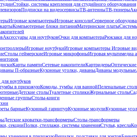
студии
Стойки, системы крепления для студийного оборудования
елевизоров
Подписки на видеосервисы
ТВ-антенны
ТВ-тюнеры
Ак
теры
Игровые компьютеры
Игровые консоли
Серверное оборудов
карты
Компьютерные блоки питания
Материнские платы
Системы
накопителей
ов
Аксессуары для ноутбуков
Очки для компьютера
Рюкзаки для но
контроллеры
Игровые ноутбуки
Игровые компьютеры
Игровые ви
ие
Столы геймерские
Игровые микрофоны
Игровая мультимедиа 
ониторов
диски
Карты памяти
Сетевые накопители
Картридеры
Оптические
иваны П-образные
Кухонные уголки, диваны
Диваны модульные
 для ноутбуков
тумбы в прихожую
Комоды, тумбы для ванной
Пеленальные стол
ьютерные
Детские столы
Туалетные столики
Журнальные столы
Са
денные группы
Столы-книги
ухни
уреты барные
Кухонный гарнитур
Кухонные модули
Кухонные угол
ры
Детские кроватки-трансформеры
Столы-трансформеры
ки, секции
Полки, стеллажи, системы хранения
Стулья, кресла
Ко
емы хранения в прихожую
Вешалки, подставки для зонтов
Банкет