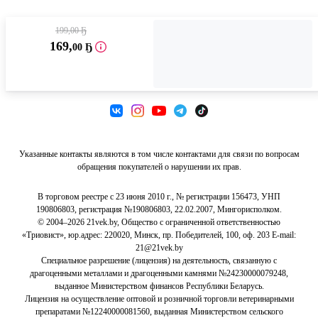
199,00 Ҕ
169
,
00 Ҕ
Доступно в
Доступно в
Доступно в
Указанные контакты являются в том числе контактами для связи по вопросам
обращения покупателей о нарушении их прав.
В торговом реестре с 23 июня 2010 г., № регистрации 156473, УНП
190806803, регистрация №190806803, 22.02.2007, Мингорисполком.
© 2004–2026 21vek.by, Общество с ограниченной ответственностью
«Триовист», юр.адрес: 220020, Минск, пр. Победителей, 100, оф. 203 E-mail:
21@21vek.by
Специальное разрешение (лицензия) на деятельность, связанную с
драгоценными металлами и драгоценными камнями №24230000079248,
выданное Министерством финансов Республики Беларусь.
Лицензия на осуществление оптовой и розничной торговли ветеринарными
препаратами №12240000081560, выданная Министерством сельского