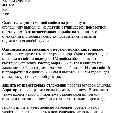
Высота смесителя
406 мм
Вес
2 кг
Смеситель для кухонной мойки
на раковину или
столешницу выполнен из
латуни
с
глянцевым покрытием
цвета хром
.
Антиизвестковая обработка
защищает от
отложений и упрощает очистку. Современный дизайн
подходит для любой кухни.
Однозахватный механизм
с
керамическим картриджем
плавно регулирует температуру и напор. Одно отверстие для
монтажа и
гибкая подводка 1/2 дюйма
обеспечивают
быструю установку.
Расход воды
8.27 литра в минуту при
давлении 0.3 бара создает экономичный поток.
Излив гибкий
и поворотный
с длиной 230 мм и высотой 199 мм удобен для
мытья посуды и кухонной утвари.
Защита от известковых отложений
продлевает срок службы.
Аэратор
снижает расход воды и уменьшает шум. В комплект
также входят набор для монтажа с крепежной шпилькой,
гайкой и пластиной, мембрана с уплотнительной прокладкой.
Гибкий излив и качественные материалы обеспечивают
удобство и долговечность в повседневном использовании.