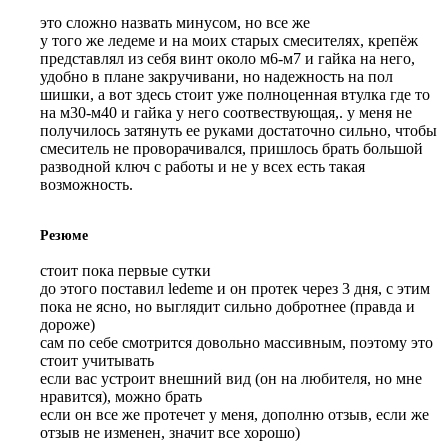
это сложно назвать минусом, но все же

у того же ледеме и на моих старых смесителях, крепёж 
представлял из себя винт около м6-м7 и гайка на него, 
удобно в плане закручивани, но надежность на пол 
шишки, а вот здесь стоит уже полноценная втулка где то 
на м30-м40 и гайка у него соотвествующая,. у меня не 
получилось затянуть ее руками достаточно сильно, чтобы 
смеситель не проворачивался, пришлось брать большой 
разводной ключ с работы и не у всех есть такая 
возможность.
Резюме
стоит пока первые сутки 

до этого поставил ledeme и он протек через 3 дня, с этим 
пока не ясно, но выглядит сильно добротнее (правда и 
дороже) 

сам по себе смотрится довольно массивным, поэтому это 
стоит учитывать

если вас устроит внешний вид (он на любителя, но мне 
нравится), можно брать 

если он все же протечет у меня, дополню отзыв, если же 
отзыв не изменен, значит все хорошо)