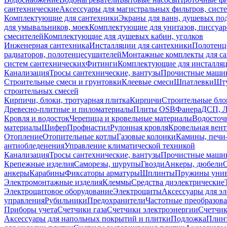
сантехнические
Аксессуары для магистральных фильтров, сист
Комплектующие для сантехники
Экраны для ванн, душевых по
для умывальников, моек
Комплектующие для унитазов, писсуар
смесителей
Комплектующие для душевых кабин, уголков
Инженерная сантехника
Инсталляции для сантехники
Полотенц
радиаторов, полотенцесушителей
Монтажные комплекты для с
систем сантехнических
Фитинги
Комплектующие для инсталля
Канализация
Тросы сантехнические, вантузы
Прочистные маши
Строительные смеси и грунтовки
Клеевые смеси
Шпатлевки
Шту
строительных смесей
Кирпичи, блоки, тротуарная плитка
Кирпичи
Строительные бло
Древесно-плитные и пиломатериалы
Плиты OSB
Фанера
ДСП, 
Кровля и водосток
Черепица и кровельные материалы
Водосточ
материалы
Шифер
Профнастил
Рулонная кровля
Кровельная вен
Отопление
Отопительные котлы
Газовые колонки
Камины, печи
антиобледенения
Управление климатической техникой
Канализация
Тросы сантехнические, вантузы
Прочистные маши
Крепежные изделия
Саморезы, шурупы
Гвозди
Анкеры, дюбели
анкеры
Карабины
Фиксаторы арматуры
Шплинты
Пружины унив
Электромонтажные изделия
Клеммы
Средства диэлектрические
Электрощитовое оборудование
Электрощиты
Аксессуары для э
управления
Рубильники
Предохранители
Частотные преобразов
Приборы учета
Счетчики газа
Счетчики электроэнергии
Счетчи
Аксессуары для напольных покрытий и плитки
Подложка
Плинт