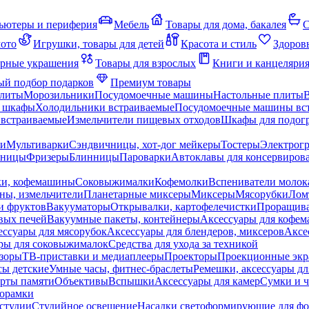
ьютеры и периферия
Мебель
Товары для дома, бакалея
С
мото
Игрушки, товары для детей
Красота и стиль
Здоров
рные украшения
Товары для взрослых
Книги и канцеляри
й подбор подарков
Премиум товары
плиты
Морозильники
Посудомоечные машины
Настольные плиты
 шкафы
Холодильники встраиваемые
Посудомоечные машины вс
встраиваемые
Измельчители пищевых отходов
Шкафы для подогр
чи
Мультиварки
Сэндвичницы, хот-дог мейкеры
Тостеры
Электрог
еницы
Фризеры
Блинницы
Пароварки
Автоклавы для консервиров
ки, кофемашины
Соковыжималки
Кофемолки
Вспениватели молок
ны, измельчители
Планетарные миксеры
Миксеры
Мясорубки
Лом
и фруктов
Вакууматоры
Открывалки, картофелечистки
Проращива
вых печей
Вакуумные пакеты, контейнеры
Аксессуары для кофе
ессуары для мясорубок
Аксессуары для блендеров, миксеров
Аксе
ры для соковыжималок
Средства для ухода за техникой
зоры
ТВ-приставки и медиаплееры
Проекторы
Проекционные эк
сы детские
Умные часы, фитнес-браслеты
Ремешки, аксессуары дл
рты памяти
Объективы
Вспышки
Аксессуары для камер
Сумки и ч
орамки
студии
Студийное освещение
Насадки светоформирующие для фо