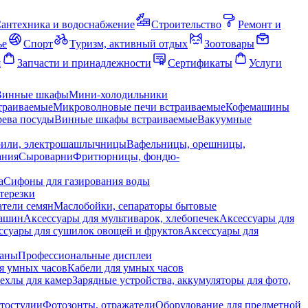
антехника и водоснабжение
Строительство
Ремонт и
ье
Спорт
Туризм, активный отдых
Зоотовары
я
Запчасти и принадлежности
Сертификаты
Услуги
Винные шкафы
Мини-холодильники
траиваемые
Микроволновые печи встраиваемые
Кофемашины
ева посуды
Винные шкафы встраиваемые
Вакуумные
рили, электрошашлычницы
Вафельницы, орешницы,
ания
Сыроварни
Фритюрницы, фондю-
а
Сифоны для газирования воды
терезки
тели семян
Маслобойки, сепараторы бытовые
машин
Аксессуары для мультиварок, хлебопечек
Аксессуары для
ссуары для сушилок овощей и фруктов
Аксессуары для
раны
Профессиональные дисплеи
я умных часов
Кабели для умных часов
ехлы для камер
Зарядные устройства, аккумуляторы для фото,
тостудии
Фотозонты, отражатели
Оборудование для предметной