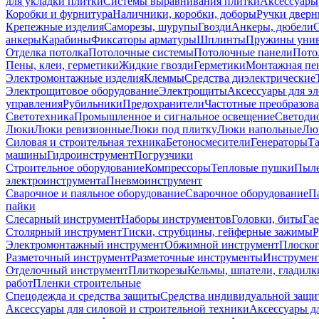
для укладки плитки
Системы выравнивания плитки
Аксессуары
Коробки и фурнитура
Наличники, коробки, доборы
Ручки дверн
Крепежные изделия
Саморезы, шурупы
Гвозди
Анкеры, дюбели
анкеры
Карабины
Фиксаторы арматуры
Шплинты
Пружины унив
Отделка потолка
Потолочные системы
Потолочные панели
Пото
Пены, клеи, герметики
Жидкие гвозди
Герметики
Монтажная пе
Электромонтажные изделия
Клеммы
Средства диэлектрические
Электрощитовое оборудование
Электрощиты
Аксессуары для э
управления
Рубильники
Предохранители
Частотные преобразов
Светотехника
Промышленное и сигнальное освещение
Светоди
Люки
Люки ревизионные
Люки под плитку
Люки напольные
Люк
Силовая и строительная техника
Бетоносмесители
Генераторы
Та
машины
Гидроинструмент
Погрузчики
Строительное оборудование
Компрессоры
Тепловые пушки
Пыле
электроинструмента
Пневмоинструмент
Сварочное и паяльное оборудование
Сварочное оборудование
П
пайки
Слесарный инструмент
Наборы инструментов
Головки, биты
Га
Столярный инструмент
Тиски, струбцины, гейферные зажимы
Р
Электромонтажный инструмент
Обжимной инструмент
Плоског
Разметочный инструмент
Разметочные инструменты
Инструмент
Отделочный инструмент
Плиткорезы
Кельмы, шпатели, гладилк
работ
Пленки строительные
Спецодежда и средства защиты
Средства индивидуальной защ
Аксессуары для силовой и строительной техники
Аксессуары дл