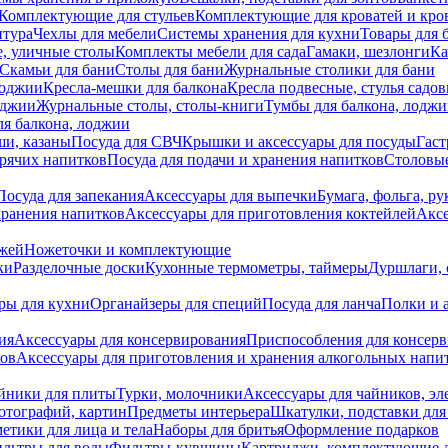
Комплектующие для стульев
Комплектующие для кроватей и кро
итура
Чехлы для мебели
Системы хранения для кухни
Товары для 
, уличные столы
Комплекты мебели для сада
Гамаки, шезлонги
Ка
Скамьи для бани
Столы для бани
Журнальные столики для бани
лоджии
Кресла-мешки для балкона
Кресла подвесные, стулья садо
оджии
Журнальные столы, столы-книги
Тумбы для балкона, лодж
я балкона, лоджии
ши, казаны
Посуда для СВЧ
Крышки и аксессуары для посуды
Гаст
орячих напитков
Посуда для подачи и хранения напитков
Столовы
Посуда для запекания
Аксессуары для выпечки
Бумага, фольга, р
хранения напитков
Аксессуары для приготовления коктейлей
Аксе
ожей
Ножеточки и комплектующие
ки
Разделочные доски
Кухонные термометры, таймеры
Дуршлаги, 
ры для кухни
Органайзеры для специй
Посуда для ланча
Полки и 
ия
Аксессуары для консервирования
Приспособления для консер
ков
Аксессуары для приготовления и хранения алкогольных напи
йники для плиты
Турки, молочники
Аксессуары для чайников, э
отографий, картин
Предметы интерьера
Шкатулки, подставки дл
етики для лица и тела
Наборы для бритья
Оформление подарков
льтры для воды
Фильтры-кувшины
Картриджи, комплектующие д