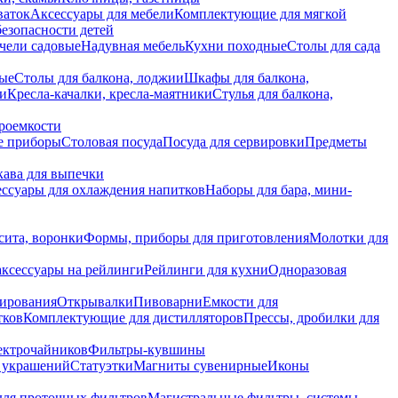
ваток
Аксессуары для мебели
Комплектующие для мягкой
безопасности детей
чели садовые
Надувная мебель
Кухни походные
Столы для сада
вые
Столы для балкона, лоджии
Шкафы для балкона,
ии
Кресла-качалки, кресла-маятники
Стулья для балкона,
роемкости
е приборы
Столовая посуда
Посуда для сервировки
Предметы
укава для выпечки
ссуары для охлаждения напитков
Наборы для бара, мини-
сита, воронки
Формы, приборы для приготовления
Молотки для
аксессуары на рейлинги
Рейлинги для кухни
Одноразовая
вирования
Открывалки
Пивоварни
Емкости для
тков
Комплектующие для дистилляторов
Прессы, дробилки для
лектрочайников
Фильтры-кувшины
я украшений
Статуэтки
Магниты сувенирные
Иконы
ля проточных фильтров
Магистральные фильтры, системы