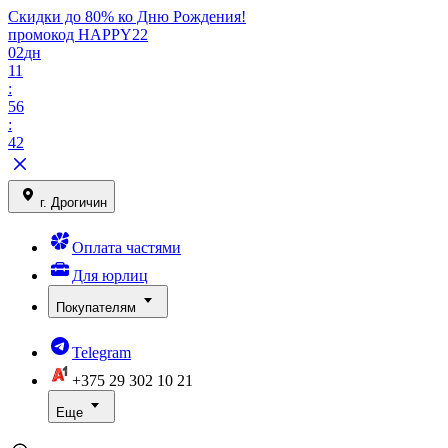
Скидки до 80% ко Дню Рождения!
промокод HAPPY22
02
дн
11
:
56
:
42
г. Дрогичин
Оплата частями
Для юрлиц
Покупателям
Telegram
+375 29
302 10 21
Еще