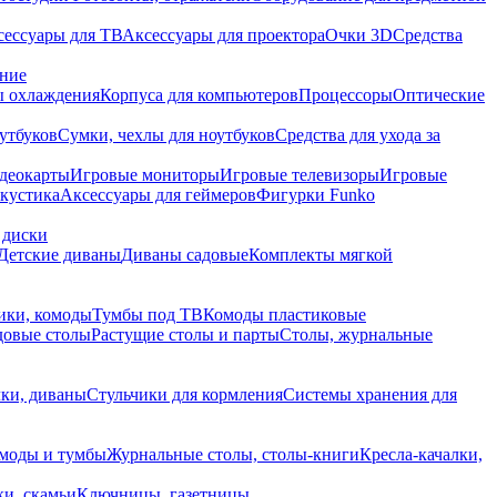
сессуары для ТВ
Аксессуары для проектора
Очки 3D
Средства
ание
 охлаждения
Корпуса для компьютеров
Процессоры
Оптические
утбуков
Сумки, чехлы для ноутбуков
Средства для ухода за
деокарты
Игровые мониторы
Игровые телевизоры
Игровые
акустика
Аксессуары для геймеров
Фигурки Funko
 диски
Детские диваны
Диваны садовые
Комплекты мягкой
ики, комоды
Тумбы под ТВ
Комоды пластиковые
довые столы
Растущие столы и парты
Столы, журнальные
ки, диваны
Стульчики для кормления
Системы хранения для
моды и тумбы
Журнальные столы, столы-книги
Кресла-качалки,
ки, скамьи
Ключницы, газетницы