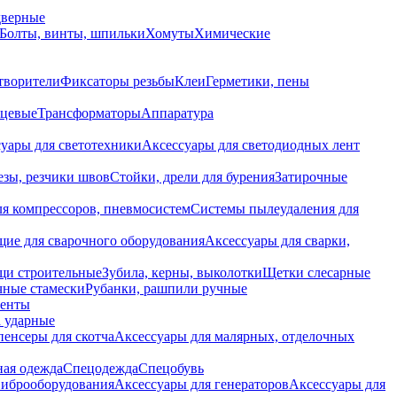
дверные
Болты, винты, шпильки
Хомуты
Химические
творители
Фиксаторы резьбы
Клеи
Герметики, пены
нцевые
Трансформаторы
Аппаратура
уары для светотехники
Аксессуары для светодиодных лент
езы, резчики швов
Стойки, дрели для бурения
Затирочные
ля компрессоров, пневмосистем
Системы пылеудаления для
ие для сварочного оборудования
Аксессуары для сварки,
щи строительные
Зубила, керны, выколотки
Щетки слесарные
чные стамески
Рубанки, рашпили ручные
енты
 ударные
енсеры для скотча
Аксессуары для малярных, отделочных
ная одежда
Спецодежда
Спецобувь
виброоборудования
Аксессуары для генераторов
Аксессуары для