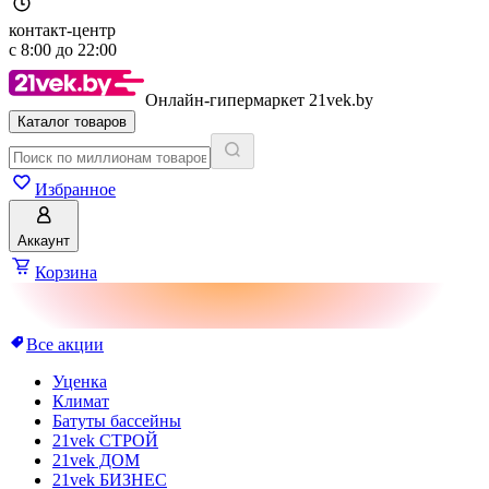
контакт-центр
с
8:00
до
22:00
Онлайн-гипермаркет 21vek.by
Каталог товаров
Избранное
Аккаунт
Корзина
Все акции
Уценка
Климат
Батуты бассейны
21vek СТРОЙ
21vek ДОМ
21vek БИЗНЕС