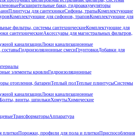
иленовые
Расширительные баки, гидроаккумуляторы
ванн
Плинтусы для сантехники
Сифоны, трапы
Комплектующие
уров
Комплектующие для сифонов, трапов
Комплектующие для
ьные фильтры, системы сантехнические
Комплектующие для
юки сантехнические
Аксессуары для магистральных фильтров,
ружной канализации
Люки канализационные
 составы
Гидроизоляционные смеси
Грунтовки
Добавки для
атериалы
рные элементы кровли
Гидроизоляционные
оры отопления, батареи
Теплый пол
Теплые плинтусы
Системы
ружной канализации
Люки канализационные
Болты, винты, шпильки
Хомуты
Химические
нцевые
Трансформаторы
Аппаратура
я плитки
Порожки, профили для пола и плитки
Приспособления