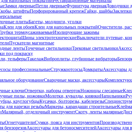
 для напольных покрытий
Реставрационные материалы
ые
Замки дверные
Петли дверные
Фурнитура дверная
Доводчики 
Скобы, штифты
Перфорированный крепеж
Гайки, шайбы
Заклепки
ерсальные
лочные плиты
Багеты, молдинги, уголки
на
Клеи для обоев
Клеи для напольных покрытий
Очистители, рас
Трубки термоусаживаемые
Изолирующие зажимы
лектрощита
Шины электротехнические
Выключатели путевые, ко
атели
Пускатели магнитные
одные ленты
Точечные светильники
Трековые светильники
Аксесс
и под покраску
ли, тельферы
Такелаж
Виброплиты, глубинные вибраторы
Бензор
сосы профессиональные
Стружкоотсосы
Домкраты
Аксессуары д
аяльное оборудование
Сварочные маски, аксессуары
Комплектующ
ечные ключи
Отвертки, наборы отверток
Ножницы слесарные
Кле
учные пилы, ножовки
Молотки, кувалды, киянки
Напильники
Ру
убцы, круглогубцы
Кусачки, болторезы, кабелерезы
Специнструм
ы для нарезки резьбы
Маркеры, карандаши строительные
Клейма
и
Малярный, отделочный инструмент
Скотч, ленты малярные
Дисп
иты
Огнетушители
Сумки, пояса для инструментов
Производствен
я бензорезов
Аксессуары для бетоносмесителей
Аксессуары для 