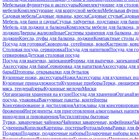
Мебельная фурнитура и аксессуары
Комплектующие для столов
мебели
Комплектующие для корпусной мебели
Мебельная фурн
Садовая мебель
Садовые диваны, кресла
Садовые стулья
Садовые
Мебель для бани и сауны
Стулья, табуретки, подставки для бани
Мебель для лоджии и балкона
Комплекты мебели для балкона, 
лоджии
Дверцы жалюзийные
Системы хранения для балкона, л
лоджии
Кресла, пуфы для балкона, лоджии
Компактные столы дл
Посуда для готовки
Сковороды, сотейники, воки
Кастрюли, ков
Столовая посуда, сервировка
Посуда для напитков
Посуда для г
сервировки
Детская столовая посуда
Посуда для выпечки, запекания
Формы для выпечки, запекания
Аксессуары для бара
Сервировка для напитков
Аксессуары для 
бары
Штопоры, открывалки для бутылок
Кухонные ножи, аксессуары
Ножи
Аксессуары для кухонных н
Кухонные принадлежности
Кухонные приборы
Терки, овощерез
мяса, тендерайзеры
Кухонные мелочи
Миски
Организация хранения на кухне
Посуда для хранения
Органайзе
посуда, упаковка
Вакуумные пакеты, контейнеры
Консервирование и дистилляция
Автоклавы для консервирован
брожения
Ингредиенты для приготовления алкогольных напит
виноделия и пивоварения
Дистилляторы бытовые
Турки, заварочные чайники
Чайники заварочные, кофейники
Ча
Сувениры
Копилки
Картины, постеры
Фотоальбомы
Рамки для ф
Подарки
Подарки, подарочные наборы
Подарочные наборы косм
Водоснабжение
Водонагреватели
Бытовые насосы
Проточные фи