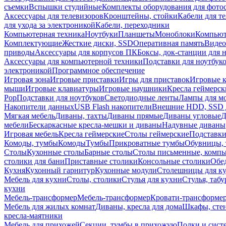
съемки
Вспышки студийные
Комплекты оборудования для фото
Аксессуары для телевизоров
Кронштейны, стойки
Кабели для т
для ухода за электроникой
Кабели, переходники
Компьютерная техника
Ноутбуки
Планшеты
Моноблоки
Компью
Комплектующие
Жесткие диски, SSD
Оперативная память
Видео
приводы
Аксессуары для корпусов ПК
Боксы, док-станции для 
Аксессуары для компьютерной техники
Подставки для ноутбук
электроникой
Программное обеспечение
Игровая зона
Игровые приставки
Игры для приставок
Игровые 
мыши
Игровые клавиатуры
Игровые наушники
Кресла геймерск
Pop
Подставки для ноутбуков
Светодиодные ленты
Лампы для м
Накопители данных
USB Flash накопители
Внешние HDD, SSD 
Мягкая мебель
Диваны, тахты
Диваны прямые
Диваны угловые
Д
мебели
Бескаркасные кресла-мешки и диваны
Надувные диваны
Игровая мебель
Кресла геймерские
Столы геймерские
Подставки
Комоды, тумбы
Комоды
Тумбы
Прикроватные тумбы
Обувницы, 
Столы
Кухонные столы
Барные столы
Столы письменные, комп
столики для бани
Приставные столики
Консольные столики
Обе
Кухня
Кухонный гарнитур
Кухонные модули
Столешницы для к
Мебель для кухни
Столы, столики
Стулья для кухни
Стулья, таб
кухни
Мебель-трансформер
Мебель-трансформер
Кровати-трансформе
Мебель для жилых комнат
Диваны, кресла для дома
Шкафы, стен
кресла-маятники
Мебель для прихожей
Секции, тумбы в прихожую
Полки и сист