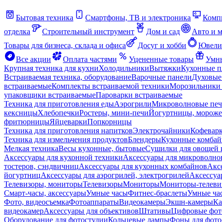
Бытовая техника
Смартфоны, ТВ и электроника
Комп
отделка
Строительный инструмент
Дом и сад
Авто и 
Товары для бизнеса, склада и офиса
Досуг и хобби
Ювели
Все акции
Оплата частями
Уцененные товары
Умны
Крупная техника для кухни
Холодильники
Вытяжки
Кухонные 
Встраиваемая техника, оборудование
Варочные панели
Духовые
встраиваемые
Комплекты встраиваемой техники
Морозильники 
упаковщики встраиваемые
Пароварки встраиваемые
Техника для приготовления еды
Аэрогрили
Микроволновые пе
кексницы
Хлебопечки
Ростеры, мини-печи
Йогуртницы, морож
фритюрницы
Яйцеварки
Попкорницы
Техника для приготовления напитков
Электрочайники
Кофевар
Техника для измельчения продуктов
Блендеры
Кухонные комбай
Мелкая техника
Весы кухонные, бытовые
Сушилки для овощей 
Аксессуары для кухонной техники
Аксессуары для микроволно
тостеров, сэндвичниц
Аксессуары для кухонных комбайнов
Акс
йогуртниц
Аксессуары для аэрогрилей, электрогрилей
Аксессуа
Телевизоры, мониторы
Телевизоры
Мониторы
Мониторы-телеви
Смарт-часы, аксессуары
Умные часы
Фитнес-браслеты
Умные ча
Фото, видеосъемка
Фотоаппараты
Видеокамеры
Экшн-камеры
Ка
видеокамер
Аксессуары для объективов
Штативы
Цифровые фот
Оборудование для фотостудии
Кольцевые лампы
Фоны для фото