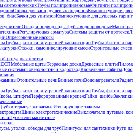
ем сантехнических
Трубы полипропиленовые
Фитинги полипроп
ддонов
Опоры для ванн, душевых поддонов
Комплектующие для 
ов, биде
Бачки для унитазов
Комплектующие для душевых гарнит
есушители
Отвод и подвод воды
Трубы водопроводные
Магистрал
антехники
Регулирующая арматура
Системы защиты от протечек
Л
ций
Опрессовочные насосы
ны
Трубы, фитинги внутренней канализации
Трубы, фитинги на
катурки
Стяжки, самонивелирующие смеси
Строительные смеси,
ки
Тротуарная плитка
ЛДСП
Мебельные щиты
Террасные доски
Древесные плиты
Пилом
ные системы
Поверхностный водоотвод
Кровельные софиты
Добо
тиляция
-камины
Отопительные печи
Банные печи
Водонагреватели
Радиат
ны
Трубы, фитинги внутренней канализации
Трубы, фитинги на
Скобы, штифты
Перфорированный крепеж
Гайки, шайбы
Заклепки
ерсальные
Трубки термоусаживаемые
Изолирующие зажимы
лектрощита
Шины электротехнические
Выключатели путевые, ко
атели
Пускатели магнитные
ки воды
усы, уголки, обводы для труб
Плинтусы для сантехники
Фуги дл