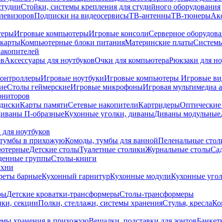
студии
Стойки, системы крепления для студийного оборудования
елевизоров
Подписки на видеосервисы
ТВ-антенны
ТВ-тюнеры
Ак
теры
Игровые компьютеры
Игровые консоли
Серверное оборудов
карты
Компьютерные блоки питания
Материнские платы
Системы
накопителей
ов
Аксессуары для ноутбуков
Очки для компьютера
Рюкзаки для но
контроллеры
Игровые ноутбуки
Игровые компьютеры
Игровые ви
ие
Столы геймерские
Игровые микрофоны
Игровая мультимедиа 
ониторов
диски
Карты памяти
Сетевые накопители
Картридеры
Оптические
иваны П-образные
Кухонные уголки, диваны
Диваны модульные
 для ноутбуков
тумбы в прихожую
Комоды, тумбы для ванной
Пеленальные стол
ьютерные
Детские столы
Туалетные столики
Журнальные столы
Са
денные группы
Столы-книги
ухни
уреты барные
Кухонный гарнитур
Кухонные модули
Кухонные угол
ры
Детские кроватки-трансформеры
Столы-трансформеры
ки, секции
Полки, стеллажи, системы хранения
Стулья, кресла
Ко
емы хранения в прихожую
Вешалки, подставки для зонтов
Банкет