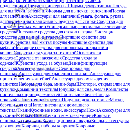
цветы, растения
Вазы
Ключницы, газетницы
Свечи,
подсвечники
Предметы интерьера
Ширмы декоративные
Посуда
Двери-гармошки
для выпечки, запекания
Формы для выпечки, запекания
Посуда
нет
для запекания
Аксессуары для выпечки
Бумага, фольга, рукава
для выпечки
Бытовая химия
Средства для стирки
Средства для
Полки
посудомоечных машин
Универсальные, специальные чистящие
нет
средства
Чистящие средства для стекол и зеркал
Чистящие
средства для ванной и туалета
Чистящие средства для
Вешалки, крючки, штанги
кухни
Средства для мытья посуды
Чистящие средства для
нет
мебели
Чистящие средства для напольных покрытий и
ковров
Средства для ухода за техникой
Освежители
Ящики
воздуха
Средства от насекомых
Средства ухода за
есть
одеждой
Средства ухода за обувью
Дезинфицирующие
средства
Аксессуары для бара
Сервировка для
Количество ящиков
напитков
Аксессуары для хранения напитков
Аксессуары для
2 шт.
приготовления коктейлей
Аксессуары для охлаждения
напитков
Наборы для бара, мини-бары
Штопоры, открывалки для
Мебельный замок
бутылок
Домашний текстиль
Подушки для сна
Одеяла
Комплекты
нет
постельных принадлежностей
Постельное белье
Пледы,
Угловая конструкция
покрывала
Полотенца
Скатерти
Подушки декоративные
Маски,
беруши для сна
Наполнители для домашнего
нет
текстиля
Ткани
Кухонные ножи, аксессуары
Ножи
Аксессуары для
Форма поставки
кухонных ножей
Ножеточки и комплектующие
Ковры и
напольные покрытия
Ковры, циновки, шкуры
Ковры, аксессуары
в разобранном виде
для ковров
Коврики, наборы ковриков
Ковровые