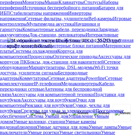
периферия
Мониторы
Мыши
Клавиатуры
Стилусы
Наборы
периферии
Источники бесперебойного питания
Батареи для
ИБП
Стабилизаторы напряжения
Инверторы
напряжения
Сетевые фильтры, удлинители
Веб-камеры
Игровые
контроллеры
Мультимедиа акустика
Наушники и
гарнитуры
Компьютерные кабели, переходники
Зарядные,
аккумуляторы
Док-станции, репликаторы
Интерактивные
панели, доски
Комплектующие
Жесткие диски, SSD
Оперативная
память
Видеокарты
Компьютерные блоки питания
Материнские
платы
Системы охлаждения
Корпуса для
компьютеров
Процессоры
Оптические приводы
Аксессуары для
корпусов ПК
Боксы, док-станции для накопителей
Сетевое
оборудование
Маршрутизаторы, DSL-модемы
Wi-Fi точки
доступа, усилители сигнала
Беспроводные
адаптеры
Коммутаторы
Сетевые адаптеры
Powerline
Сетевые
комплектующие
IP-телефония
Медиаконвертеры
Кабели,
переходники сетевые
Антенны для беспроводной
связи
Аксессуары для компьютерной техники
Подставки для
ноутбуков
Аксессуары для ноутбуков
Очки для
компьютера
Рюкзаки для ноутбуков
Сумки, чехлы для
ноутбуков
Средства для ухода за электроникой
Программное
обеспечение
Система Умный дом
Управление умным
домом
Умные колонки, станции
Умные камеры
видеонаблюдения
Умные датчики для дома
Умные лампы
Умные
выключатели
Умные розетки
Умные светильники
Умные