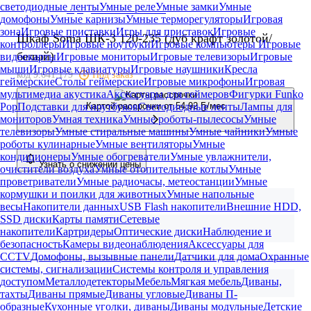
светодиодные ленты
Умные реле
Умные замки
Умные
+ Подарок
Кредит 4% на 36 мес
Гарантия 1 год
домофоны
Умные карнизы
Умные терморегуляторы
Игровая
зона
Игровые приставки
Игры для приставок
Игровые
Шкаф Soma ШК-3 120-235 (дуб крафт золотой/
контроллеры
Игровые ноутбуки
Игровые компьютеры
Игровые
белый)
видеокарты
Игровые мониторы
Игровые телевизоры
Игровые
мыши
Игровые клавиатуры
Игровые наушники
Кресла
код 9.641.179
Под заказ
геймерские
Столы геймерские
Игровые микрофоны
Игровая
мультимедиа акустика
Аксессуары для геймеров
Фигурки Funko
Картой рассрочки от
54,92 Ҕ/мес
Pop
Подставки для ноутбуков
Светодиодные ленты
Лампы для
мониторов
Умная техника
Умные роботы-пылесосы
Умные
телевизоры
Умные стиральные машины
Умные чайники
Умные
роботы кулинарные
Умные вентиляторы
Умные
кондиционеры
Умные обогреватели
Умные увлажнители,
Узнать о снижении цены
очистители воздуха
Умные отопительные котлы
Умные
проветриватели
Умные радиочасы, метеостанции
Умные
кормушки и поилки для животных
Умные напольные
весы
Накопители данных
USB Flash накопители
Внешние HDD,
SSD диски
Карты памяти
Сетевые
накопители
Картридеры
Оптические диски
Наблюдение и
безопасность
Камеры видеонаблюдения
Аксессуары для
CCTV
Домофоны, вызывные панели
Датчики для дома
Охранные
системы, сигнализации
Системы контроля и управления
доступом
Металлодетекторы
Мебель
Мягкая мебель
Диваны,
тахты
Диваны прямые
Диваны угловые
Диваны П-
образные
Кухонные уголки, диваны
Диваны модульные
Детские