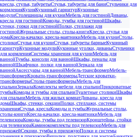
кресла, стулья, табуреты
Стулья, табуреты для бани
Стульчики для
кормления
Кухня
Кухонный гарнитур
Кухонные
модули
Столешницы для кухни
Мебель для гостиной
Диваны,
кресла для гостиной
Комоды, тумбы для гостиной
Шкафы,
стенки, горки для гостиной
Полки, стеллажи для
гостиной
Журнальные столы, столы-книги
Кресла, стулья для
дома
Кресла-качалки, кресла-маятники
Мебель для кухни
Столы,
столики
Стулья для кухни
Стулья, табуреты барные
Кухонный
гарнитур
Кухонные модули
Кухонные уголки, диваны
Стульчики
для кормления
Системы хранения для кухни
Мебель для
ванной
Тумбы, консоли для ванной
Шкафы, пеналы для
ванной
Шкафчики, полки для ванной
Зеркала для
ванной
Аксессуары для ванной
Мебель-трансформер
Мебель-
трансформер
Кровати-трансформеры
Детские кроватки-
трансформеры
Столы-трансформеры
Мебель для
спальни
Зеркала
Комплекты мебели для спальни
Прикроватные
тумбы
Комоды и тумбы для спальни
Туалетные столики
Шкафы
для спальни
Мебель для жилых комнат
Диваны, кресла для
дома
Шкафы, стенки, секции
Полки, стеллажи, системы
хранения
Стулья, кресла
Комоды и тумбы
Журнальные столы,
столы-книги
Кресла-качалки, кресла-маятники
Мебель для
телевизора
Комоды, тумбы под телевизор
Кронштейны, стойки
для телевизора
Каминокомплекты под телевизор
Мебель для
прихожей
Секции, тумбы в прихожую
Полки и системы
хранения в прихожую
Вешалки, подставки для зонтов
Банкетки,