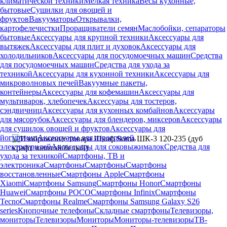
климатической техники
Мелкая техника
Весы кухонные,
бытовые
Сушилки для овощей и
фруктов
Вакууматоры
Открывалки,
картофелечистки
Проращиватели семян
Маслобойки, сепараторы
бытовые
Аксессуары для крупной техники
Аксессуары для
вытяжек
Аксессуары для плит и духовок
Аксессуары для
холодильников
Аксессуары для посудомоечных машин
Средства
для посудомоечных машин
Средства для ухода за
техникой
Аксессуары для кухонной техники
Аксессуары для
микроволновых печей
Вакуумные пакеты,
контейнеры
Аксессуары для кофемашин
Аксессуары для
мультиварок, хлебопечек
Аксессуары для тостеров,
сэндвичниц
Аксессуары для кухонных комбайнов
Аксессуары
для мясорубок
Аксессуары для блендеров, миксеров
Аксессуары
для сушилок овощей и фруктов
Аксессуары для
йогуртниц
Аксессуары для аэрогрилей,
электрогрилей
Аксессуары для соковыжималок
Средства для
ухода за техникой
Смартфоны, ТВ и
электроника
Смартфоны
Смартфоны
Смартфоны
восстановленные
Смартфоны Apple
Смартфоны
Xiaomi
Смартфоны Samsung
Смартфоны Honor
Смартфоны
Huawei
Смартфоны POCO
Смартфоны Infinix
Смартфоны
Tecno
Смартфоны Realme
Смартфоны Samsung Galaxy S26
series
Кнопочные телефоны
Складные смартфоны
Телевизоры,
мониторы
Телевизоры
Мониторы
Мониторы-телевизоры
ТВ-