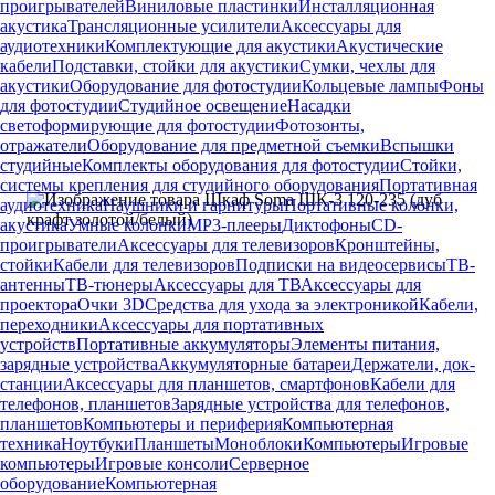
проигрывателей
Виниловые пластинки
Инсталляционная
акустика
Трансляционные усилители
Аксессуары для
аудиотехники
Комплектующие для акустики
Акустические
кабели
Подставки, стойки для акустики
Сумки, чехлы для
акустики
Оборудование для фотостудии
Кольцевые лампы
Фоны
для фотостудии
Студийное освещение
Насадки
светоформирующие для фотостудии
Фотозонты,
отражатели
Оборудование для предметной съемки
Вспышки
студийные
Комплекты оборудования для фотостудии
Стойки,
системы крепления для студийного оборудования
Портативная
аудиотехника
Наушники и гарнитуры
Портативные колонки,
акустика
Умные колонки
MP3-плееры
Диктофоны
CD-
проигрыватели
Аксессуары для телевизоров
Кронштейны,
стойки
Кабели для телевизоров
Подписки на видеосервисы
ТВ-
антенны
ТВ-тюнеры
Аксессуары для ТВ
Аксессуары для
проектора
Очки 3D
Средства для ухода за электроникой
Кабели,
переходники
Аксессуары для портативных
устройств
Портативные аккумуляторы
Элементы питания,
зарядные устройства
Аккумуляторные батареи
Держатели, док-
станции
Аксессуары для планшетов, смартфонов
Кабели для
телефонов, планшетов
Зарядные устройства для телефонов,
планшетов
Компьютеры и периферия
Компьютерная
техника
Ноутбуки
Планшеты
Моноблоки
Компьютеры
Игровые
компьютеры
Игровые консоли
Серверное
оборудование
Компьютерная