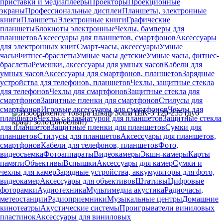
приставки и медиаплееры
Проекторы
Проекционные
экраны
Профессиональные дисплеи
Планшеты, электронные
книги
Планшеты
Электронные книги
Графические
планшеты
Блокноты электронные
Чехлы, бамперы для
планшетов
Аксессуары для планшетов, смартфонов
Аксессуары
для электронных книг
Смарт-часы, аксессуары
Умные
часы
Фитнес-браслеты
Умные часы детские
Умные часы, фитнес-
браслеты
Ремешки, аксессуары для умных часов
Кабели для
умных часов
Аксессуары для смартфонов, планшетов
Зарядные
устройства для телефонов, планшетов
Чехлы, защитные стекла
для телефонов
Чехлы для смартфонов
Защитные стекла для
смартфонов
Защитные пленки для смартфонов
Стилусы для
смартфонов
Игровые аксессуары для смартфонов
Чехлы для
планшетов
Чехлы с клавиатурой для планшетов
Защитные стекла
для планшетов
Защитные пленки для планшетов
Сумки для
планшетов
Стилусы для планшетов
Аксессуары для планшетов,
смартфонов
Кабели для телефонов, планшетов
Фото,
видеосъемка
Фотоаппараты
Видеокамеры
Экшн-камеры
Карты
памяти
Объективы
Вспышки
Аксессуары для камер
Сумки и
чехлы для камер
Зарядные устройства, аккумуляторы для фото,
видеокамер
Аксессуары для объективов
Штативы
Цифровые
фоторамки
Аудиотехника
Мультимедиа акустика
Радиочасы,
метеостанции
Радиоприемники
Музыкальные центры
Домашние
кинотеатры
Акустические системы
Проигрыватели виниловых
пластинок
Аксессуары для виниловых