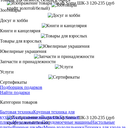
Зоотовары
Досуг и хобби
Книги и канцелярия
Товары для взрослых
Ювелирные украшения
Запчасти и принадлежности
Услуги
Сертификаты
Подборщик подарков
Найти подарки
Категории товаров
Бытовая техника
Крупная техника для
кухни
Холодильники
Вытяжки
Кухонные
плиты
Морозильники
Посудомоечные машины
Настольные
плиты
Винные шкафы
Мини-холодильники
Техника для ухода за