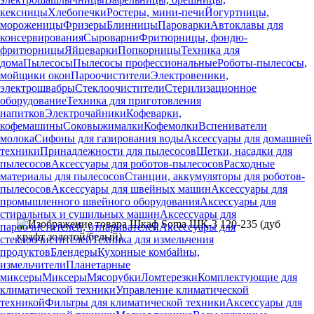
кексницы
Хлебопечки
Ростеры, мини-печи
Йогуртницы,
мороженицы
Фризеры
Блинницы
Пароварки
Автоклавы для
консервирования
Сыроварни
Фритюрницы, фондю-
фритюрницы
Яйцеварки
Попкорницы
Техника для
дома
Пылесосы
Пылесосы профессиональные
Роботы-пылесосы,
мойщики окон
Пароочистители
Электровеники,
электрошвабры
Стеклоочистители
Стерилизационное
оборудование
Техника для приготовления
напитков
Электрочайники
Кофеварки,
кофемашины
Соковыжималки
Кофемолки
Вспениватели
молока
Сифоны для газирования воды
Аксессуары для домашней
техники
Принадлежности для пылесосов
Щетки, насадки для
пылесосов
Аксессуары для роботов-пылесосов
Расходные
материалы для пылесосов
Станции, аккумуляторы для роботов-
пылесосов
Аксессуары для швейных машин
Аксессуары для
промышленного швейного оборудования
Аксессуары для
стиральных и сушильных машин
Аксессуары для
пароочистителей, отпаривателей
Аксессуары для
стеклоочистителей
Техника для измельчения
продуктов
Блендеры
Кухонные комбайны,
измельчители
Планетарные
миксеры
Миксеры
Мясорубки
Ломтерезки
Комплектующие для
климатической техники
Управление климатической
техникой
Фильтры для климатической техники
Аксессуары для