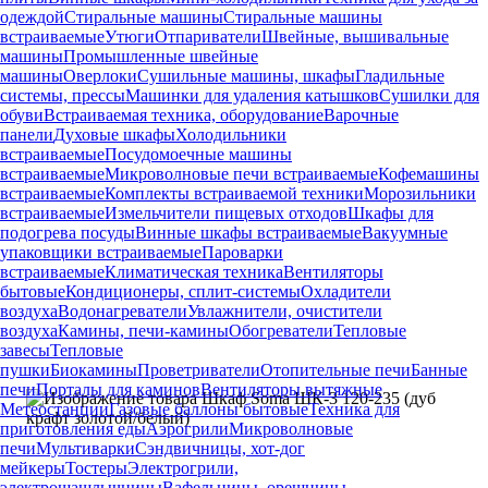
одеждой
Стиральные машины
Стиральные машины
встраиваемые
Утюги
Отпариватели
Швейные, вышивальные
машины
Промышленные швейные
машины
Оверлоки
Сушильные машины, шкафы
Гладильные
системы, прессы
Машинки для удаления катышков
Сушилки для
обуви
Встраиваемая техника, оборудование
Варочные
панели
Духовые шкафы
Холодильники
встраиваемые
Посудомоечные машины
встраиваемые
Микроволновые печи встраиваемые
Кофемашины
встраиваемые
Комплекты встраиваемой техники
Морозильники
встраиваемые
Измельчители пищевых отходов
Шкафы для
подогрева посуды
Винные шкафы встраиваемые
Вакуумные
упаковщики встраиваемые
Пароварки
встраиваемые
Климатическая техника
Вентиляторы
бытовые
Кондиционеры, сплит-системы
Охладители
воздуха
Водонагреватели
Увлажнители, очистители
воздуха
Камины, печи-камины
Обогреватели
Тепловые
завесы
Тепловые
пушки
Биокамины
Проветриватели
Отопительные печи
Банные
печи
Порталы для каминов
Вентиляторы вытяжные
Метеостанции
Газовые баллоны бытовые
Техника для
приготовления еды
Аэрогрили
Микроволновые
печи
Мультиварки
Сэндвичницы, хот-дог
мейкеры
Тостеры
Электрогрили,
электрошашлычницы
Вафельницы, орешницы,