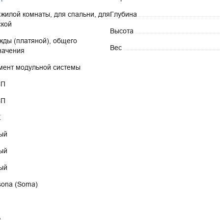
 жилой комнаты, для спальни, для 
Глубина
ской
Высота
жды (платяной), общего 
Вес
начения
мент модульной системы
СП
СП
Х
ый
ый
ый
sona (Soma)
ь