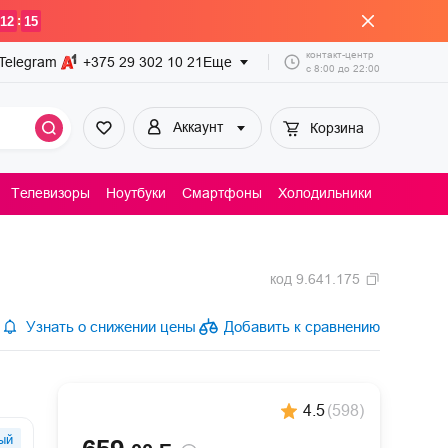
:
12
15
контакт-центр
Telegram
+375 29
302 10 21
Еще
с
8:00
до
22:00
Аккаунт
Корзина
Телевизоры
Ноутбуки
Смартфоны
Холодильники
Пылесосы
код
9.641.175
Узнать о снижении цены
Добавить к сравнению
4.5
(
598
)
ый