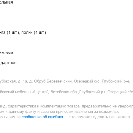
ольная
га (1 шт.), полки (4 шт.)
ь
иковые
ндартное
окская, д. 1а, д. Обруб Березвечский, Озерецкий с/с, Глубокский р-н,
окский мебельный центр", Витебская обл.,Глубокский р-н,Озерецкий с/с
вид, характеристики и комплектацию товара, предварительно не уведом
ием к данному факту и заранее приносим извинения за возможные
сообщение об ошибках
арны вам за
— это поможет сделать наш каталог