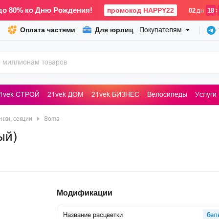
до 80% ко Дню Рождения!
промокод HAPPY22
:
02
дн
18
Оплата частями
Для юрлиц
Покупателям
1vek СТРОЙ
21vek ДОМ
21vek БИЗНЕС
Велосипеды
Услуги
ьные машины
нки, секции
Soma
ый)
Модификации
Название расцветки
бел