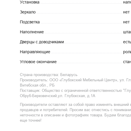
Установка
нап
Зеркало
нет
Подсветка
нет
Наполнение
штан
Дверцы с
доводчиками
ест
Направляющие
рол
Угловое
окончание
ста
Страна производства:
Беларусь
Производитель:
ООО «Глубокский Мебельный Центр», ул. Глуб
Витебская обл., РБ
Поставщик
:
Общество с ограниченной ответственностью "Глуб
Обруб-Березвечский,ул. Глубокская, д.1А
Производители оставляют за собой право изменять внешний 
продавцов и потребителей. Просим вас отнестись с пониман
неточности в описании и фотографиях товара. Будем благод
еще точнее!