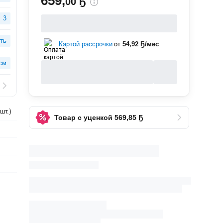
659
,
00 Ҕ
3
ть
Картой рассрочки
от
54,92 Ҕ/мес
см
шт.)
Товар с уценкой 569,85 Ҕ