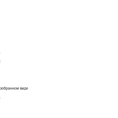
ь
.
азобранном виде
ь