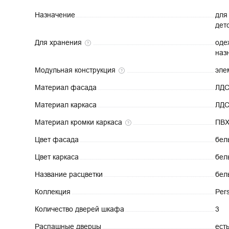
Назначение
для
дет
Для
хранения
оде
наз
Модульная
конструкция
эле
Материал
фасада
ЛД
Материал
каркаса
ЛД
Материал кромки
каркаса
ПВ
Цвет
фасада
бел
Цвет
каркаса
бел
Название
расцветки
бел
Коллекция
Per
Количество дверей
шкафа
3
Распашные
дверцы
ест