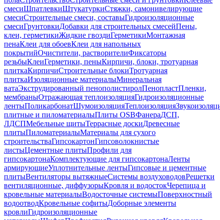
смеси
Шпатлевки
Штукатурки
Стяжки, самонивелирующие
смеси
Строительные смеси, составы
Гидроизоляционные
смеси
Грунтовки
Добавки для строительных смесей
Пены,
клеи, герметики
Жидкие гвозди
Герметики
Монтажная
пена
Клеи для обоев
Клеи для напольных
покрытий
Очистители, растворители
Фиксаторы
резьбы
Клеи
Герметики, пены
Кирпичи, блоки, тротуарная
плитка
Кирпичи
Строительные блоки
Тротуарная
плитка
Изоляционные материалы
Минеральная
вата
Экструдированный пенополистирол
Пенопласт
Пленки,
мембраны
Отражающая теплоизоляция
Гидроизоляционные
ленты
Поликарбонат
Шумоизоляция
Теплоизоляция
Звукоизоляц
плитные и пиломатериалы
Плиты OSB
Фанера
ДСП,
ЛДСП
Мебельные щиты
Террасные доски
Древесные
плиты
Пиломатериалы
Материалы для сухого
строительства
Гипсокартон
Гипсоволокнистые
листы
Цементные плиты
Профили для
гипсокартона
Комплектующие для гипсокартона
Ленты
армирующие
Уплотнительные ленты
Гипсовые и цементные
плиты
Вентиляторы вытяжные
Системы воздуховодов
Решетки
вентиляционные, диффузоры
Кровля и водосток
Черепица и
кровельные материалы
Водосточные системы
Поверхностный
водоотвод
Кровельные софиты
Доборные элементы
кровли
Гидроизоляционные