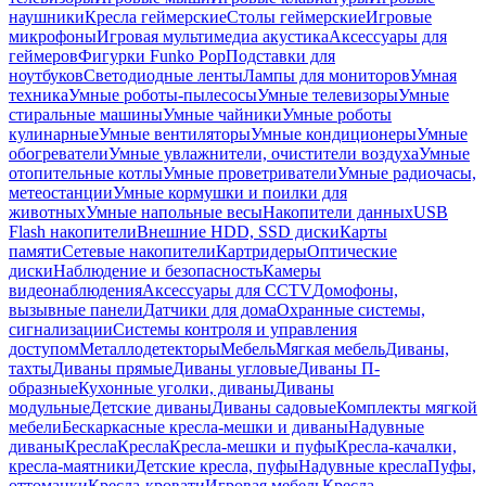
наушники
Кресла геймерские
Столы геймерские
Игровые
микрофоны
Игровая мультимедиа акустика
Аксессуары для
геймеров
Фигурки Funko Pop
Подставки для
ноутбуков
Светодиодные ленты
Лампы для мониторов
Умная
техника
Умные роботы-пылесосы
Умные телевизоры
Умные
стиральные машины
Умные чайники
Умные роботы
кулинарные
Умные вентиляторы
Умные кондиционеры
Умные
обогреватели
Умные увлажнители, очистители воздуха
Умные
отопительные котлы
Умные проветриватели
Умные радиочасы,
метеостанции
Умные кормушки и поилки для
животных
Умные напольные весы
Накопители данных
USB
Flash накопители
Внешние HDD, SSD диски
Карты
памяти
Сетевые накопители
Картридеры
Оптические
диски
Наблюдение и безопасность
Камеры
видеонаблюдения
Аксессуары для CCTV
Домофоны,
вызывные панели
Датчики для дома
Охранные системы,
сигнализации
Системы контроля и управления
доступом
Металлодетекторы
Мебель
Мягкая мебель
Диваны,
тахты
Диваны прямые
Диваны угловые
Диваны П-
образные
Кухонные уголки, диваны
Диваны
модульные
Детские диваны
Диваны садовые
Комплекты мягкой
мебели
Бескаркасные кресла-мешки и диваны
Надувные
диваны
Кресла
Кресла
Кресла-мешки и пуфы
Кресла-качалки,
кресла-маятники
Детские кресла, пуфы
Надувные кресла
Пуфы,
оттоманки
Кресла-кровати
Игровая мебель
Кресла