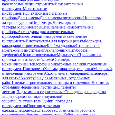
кабелерезы
Специнструменты
Измерительный
инструмент
Мерительные
инструменты
Электроизмерительные
приборы
Дальномеры
Дальномеры оптические
Нивелиры,
лазерные уровни
Пирометры
Детекторы и
тестеры
Толщиномеры
Специальные измерительные
приборы
Аксессуары для измерительных
приборов
Разметочный инструмент
Разметочные
инструменты
Инструменты для нарезки резьбы
Маркеры,
карандаши строительные
Клейма ударные
Строительно-
монтажный инструмент
Заклепочники
Труборезы,
трубогибы
Ножи строительные
Мультитулы
Пробойники,
просекатели отверстий
Ломы
Степлеры
механические
Стеклорезы
Прикаточные валики
Отделочный
инструмент
Плиткорезы
Кельмы, шпатели, гладилки
Малярный,
отделочный инструмент
Скотч, ленты малярные
Диспенсеры
для скотча
Аксессуары для малярных, отделочных
работ
Пленки строительные
Лестницы и стремянки
Лестницы,
стремянки
Чердачные лестницы
Элементы
лестниц
Подъемники строительные
Спецодежда и средства
защиты
Средства индивидуальной
защиты
Огнетушители
Сумки, пояса для
инструментов
Производственная
одежда
Спецодежда
Спецобувь
Организация рабочего
пространства
Фонари, прожекторы
Кейсы, ящики для