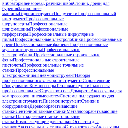
вибраторы
Бензорезы, резчики швов
Стойки, дрели для
бурения
Затирочные
машины
Гидроинструмент
Погрузчики
Профессиональный
инструмент
Профессиональные
шуруповерты
Профессиональные
шлифмашины
Профессиональные
перфораторы
Профессиональные циркулярные
пилы
Профессиональные электролобзики
Профессиональные
дрели
Профессиональные фрезеры
Профессиональные
мультиинструменты
Профессиональные
электрорубанки
Профессиональные строительные
фены
Профессиональные строительные
пистолеты
Профессиональные точильные
станки
Профессиональные
электроножницы
Пневмоинструмент
Наборы
профессионального электроинструмента
Строительное
оборудование
Компрессоры
Тепловые пушки
Пылесосы
профессиональные
Стружкоотсосы
Домкраты
Аксессуары для
компрессоров, пневмосистем
Системы пылеудаления для
электроинструмента
Пневмоинструмент
Станки и
оборудование
Деревообрабатывающие
станки
Ленточнопильные станки
Металлообрабатывающие
станки
Плиткорезные станки
Точильные
станки
Комплектующие для станков
Оснастка для
станков
Аксессуары для станков
Стружкоотсосы
Аксессуары