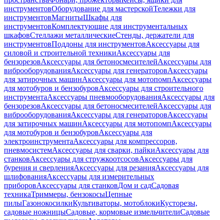
инструментов
Оборудование для мастерской
Тележки для
инструментов
Магниты
Шкафы для
инструментов
Комплектующие для инструментальных
шкафов
Стеллажи металлические
Стенды, держатели для
инструментов
Поддоны для инструментов
Аксессуары для
силовой и строительной техники
Аксессуары для
бензорезов
Аксессуары для бетоносмесителей
Аксессуары для
виброоборудования
Аксессуары для генераторов
Аксессуары
для затирочных машин
Аксессуары для мотопомп
Аксессуары
для мотобуров и бензобуров
Аксессуары для строительного
инструмента
Аксессуары пневмооборудования
Аксессуары для
бензорезов
Аксессуары для бетоносмесителей
Аксессуары для
виброоборудования
Аксессуары для генераторов
Аксессуары
для затирочных машин
Аксессуары для мотопомп
Аксессуары
для мотобуров и бензобуров
Аксессуары для
электроинструмента
Аксессуары для компрессоров,
пневмосистем
Аксессуары для сварки, пайки
Аксессуары для
станков
Аксессуары для стружкоотсосов
Аксессуары для
бурения и сверления
Аксессуары для резания
Аксессуары для
шлифования
Аксессуары для измерительных
приборов
Аксессуары для станков
Дом и сад
Садовая
техника
Триммеры, бензокосы
Цепные
пилы
Газонокосилки
Культиваторы, мотоблоки
Кусторезы,
садовые ножницы
Садовые, кормовые измельчители
Садовые