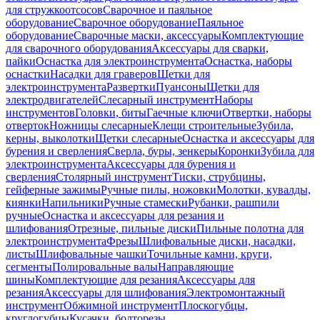
для стружкоотсосов
Сварочное и паяльное
оборудование
Сварочное оборудование
Паяльное
оборудование
Сварочные маски, аксессуары
Комплектующие
для сварочного оборудования
Аксессуары для сварки,
пайки
Оснастка для электроинструмента
Оснастка, наборы
оснастки
Насадки для граверов
Щетки для
электроинструмента
Развертки
Пуансоны
Щетки для
электродвигателей
Слесарный инструмент
Наборы
инструментов
Головки, биты
Гаечные ключи
Отвертки, наборы
отверток
Ножницы слесарные
Клещи строительные
Зубила,
керны, выколотки
Щетки слесарные
Оснастка и аксессуары для
бурения и сверления
Сверла, буры, зенкеры
Коронки
Зубила для
электроинструмента
Аксессуары для бурения и
сверления
Столярный инструмент
Тиски, струбцины,
гейферные зажимы
Ручные пилы, ножовки
Молотки, кувалды,
киянки
Напильники
Ручные стамески
Рубанки, рашпили
ручные
Оснастка и аксессуары для резания и
шлифования
Отрезные, пильные диски
Пильные полотна для
электроинструмента
Фрезы
Шлифовальные диски, насадки,
листы
Шлифовальные чашки
Точильные камни, круги,
сегменты
Полировальные валы
Направляющие
шины
Комплектующие для резания
Аксессуары для
резания
Аксессуары для шлифования
Электромонтажный
инструмент
Обжимной инструмент
Плоскогубцы,
круглогубцы
Кусачки, болторезы,