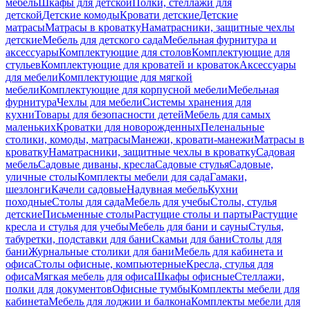
мебель
Шкафы для детской
Полки, стеллажи для
детской
Детские комоды
Кровати детские
Детские
матрасы
Матрасы в кроватку
Наматрасники, защитные чехлы
детские
Мебель для детского сада
Мебельная фурнитура и
аксессуары
Комплектующие для столов
Комплектующие для
стульев
Комплектующие для кроватей и кроваток
Аксессуары
для мебели
Комплектующие для мягкой
мебели
Комплектующие для корпусной мебели
Мебельная
фурнитура
Чехлы для мебели
Системы хранения для
кухни
Товары для безопасности детей
Мебель для самых
маленьких
Кроватки для новорожденных
Пеленальные
столики, комоды, матрасы
Манежи, кровати-манежи
Матрасы в
кроватку
Наматрасники, защитные чехлы в кроватку
Садовая
мебель
Садовые диваны, кресла
Садовые стулья
Садовые,
уличные столы
Комплекты мебели для сада
Гамаки,
шезлонги
Качели садовые
Надувная мебель
Кухни
походные
Столы для сада
Мебель для учебы
Столы, стулья
детские
Письменные столы
Растущие столы и парты
Растущие
кресла и стулья для учебы
Мебель для бани и сауны
Стулья,
табуретки, подставки для бани
Скамьи для бани
Столы для
бани
Журнальные столики для бани
Мебель для кабинета и
офиса
Столы офисные, компьютерные
Кресла, стулья для
офиса
Мягкая мебель для офиса
Шкафы офисные
Стеллажи,
полки для документов
Офисные тумбы
Комплекты мебели для
кабинета
Мебель для лоджии и балкона
Комплекты мебели для