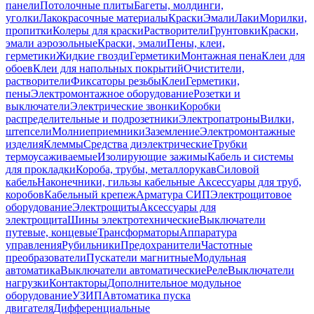
панели
Потолочные плиты
Багеты, молдинги,
уголки
Лакокрасочные материалы
Краски
Эмали
Лаки
Морилки,
пропитки
Колеры для краски
Растворители
Грунтовки
Краски,
эмали аэрозольные
Краски, эмали
Пены, клеи,
герметики
Жидкие гвозди
Герметики
Монтажная пена
Клеи для
обоев
Клеи для напольных покрытий
Очистители,
растворители
Фиксаторы резьбы
Клеи
Герметики,
пены
Электромонтажное оборудование
Розетки и
выключатели
Электрические звонки
Коробки
распределительные и подрозетники
Электропатроны
Вилки,
штепсели
Молниеприемники
Заземление
Электромонтажные
изделия
Клеммы
Средства диэлектрические
Трубки
термоусаживаемые
Изолирующие зажимы
Кабель и системы
для прокладки
Короба, трубы, металлорукав
Силовой
кабель
Наконечники, гильзы кабельные
Аксессуары для труб,
коробов
Кабельный крепеж
Арматура СИП
Электрощитовое
оборудование
Электрощиты
Аксессуары для
электрощита
Шины электротехнические
Выключатели
путевые, концевые
Трансформаторы
Аппаратура
управления
Рубильники
Предохранители
Частотные
преобразователи
Пускатели магнитные
Модульная
автоматика
Выключатели автоматические
Реле
Выключатели
нагрузки
Контакторы
Дополнительное модульное
оборудование
УЗИП
Автоматика пуска
двигателя
Дифференциальные