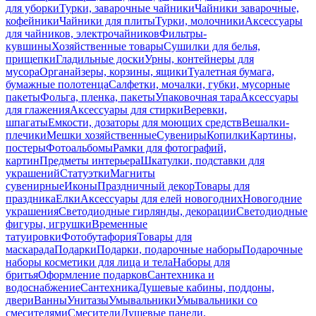
для уборки
Турки, заварочные чайники
Чайники заварочные,
кофейники
Чайники для плиты
Турки, молочники
Аксессуары
для чайников, электрочайников
Фильтры-
кувшины
Хозяйственные товары
Сушилки для белья,
прищепки
Гладильные доски
Урны, контейнеры для
мусора
Органайзеры, корзины, ящики
Туалетная бумага,
бумажные полотенца
Салфетки, мочалки, губки, мусорные
пакеты
Фольга, пленка, пакеты
Упаковочная тара
Аксессуары
для глажения
Аксессуары для стирки
Веревки,
шпагаты
Емкости, дозаторы для моющих средств
Вешалки-
плечики
Мешки хозяйственные
Сувениры
Копилки
Картины,
постеры
Фотоальбомы
Рамки для фотографий,
картин
Предметы интерьера
Шкатулки, подставки для
украшений
Статуэтки
Магниты
сувенирные
Иконы
Праздничный декор
Товары для
праздника
Елки
Аксессуары для елей новогодних
Новогодние
украшения
Светодиодные гирлянды, декорации
Светодиодные
фигуры, игрушки
Временные
татуировки
Фотобутафория
Товары для
маскарада
Подарки
Подарки, подарочные наборы
Подарочные
наборы косметики для лица и тела
Наборы для
бритья
Оформление подарков
Сантехника и
водоснабжение
Сантехника
Душевые кабины, поддоны,
двери
Ванны
Унитазы
Умывальники
Умывальники со
смесителями
Смесители
Душевые панели,