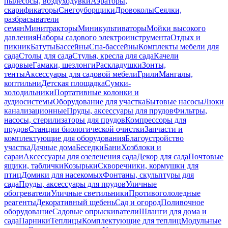
пылесосы, воздуходувки
Аэраторы,
скарификаторы
Снегоуборщики
Дровоколы
Сеялки,
разбрасыватели
семян
Минитракторы
Миникультиваторы
Мойки высокого
давления
Наборы садового электроинструмента
Отдых и
пикник
Батуты
Бассейны
Спа-бассейны
Комплекты мебели для
сада
Столы для сада
Стулья, кресла для сада
Качели
садовые
Гамаки, шезлонги
Раскладушки
Зонты,
тенты
Аксессуары для садовой мебели
Грили
Мангалы,
коптильни
Детская площадка
Сумки-
холодильники
Портативные колонки и
аудиосистемы
Оборудование для участка
Бытовые насосы
Люки
канализационные
Пруды, аксессуары для прудов
Фильтры,
насосы, стерилизаторы для прудов
Компрессоры для
прудов
Станции биологической очистки
Запчасти и
комплектующие для оборудования
Благоустройство
участка
Дачные дома
Беседки
Бани
Хозблоки и
сараи
Аксессуары для озеленения сада
Декор для сада
Почтовые
ящики, таблички
Козырьки
Скворечники, кормушки для
птиц
Домики для насекомых
Фонтаны, скульптуры для
сада
Пруды, аксессуары для прудов
Уличные
обогреватели
Уличные светильники
Противогололедные
реагенты
Декоративный щебень
Сад и огород
Поливочное
оборудование
Садовые опрыскиватели
Шланги для дома и
сада
Парники
Теплицы
Комплектующие для теплиц
Модульные