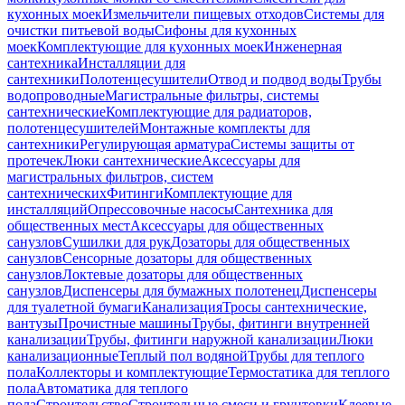
кухонных моек
Измельчители пищевых отходов
Системы для
очистки питьевой воды
Сифоны для кухонных
моек
Комплектующие для кухонных моек
Инженерная
сантехника
Инсталляции для
сантехники
Полотенцесушители
Отвод и подвод воды
Трубы
водопроводные
Магистральные фильтры, системы
сантехнические
Комплектующие для радиаторов,
полотенцесушителей
Монтажные комплекты для
сантехники
Регулирующая арматура
Системы защиты от
протечек
Люки сантехнические
Аксессуары для
магистральных фильтров, систем
сантехнических
Фитинги
Комплектующие для
инсталляций
Опрессовочные насосы
Сантехника для
общественных мест
Аксессуары для общественных
санузлов
Сушилки для рук
Дозаторы для общественных
санузлов
Сенсорные дозаторы для общественных
санузлов
Локтевые дозаторы для общественных
санузлов
Диспенсеры для бумажных полотенец
Диспенсеры
для туалетной бумаги
Канализация
Тросы сантехнические,
вантузы
Прочистные машины
Трубы, фитинги внутренней
канализации
Трубы, фитинги наружной канализации
Люки
канализационные
Теплый пол водяной
Трубы для теплого
пола
Коллекторы и комплектующие
Термостатика для теплого
пола
Автоматика для теплого
пола
Строительство
Строительные смеси и грунтовки
Клеевые