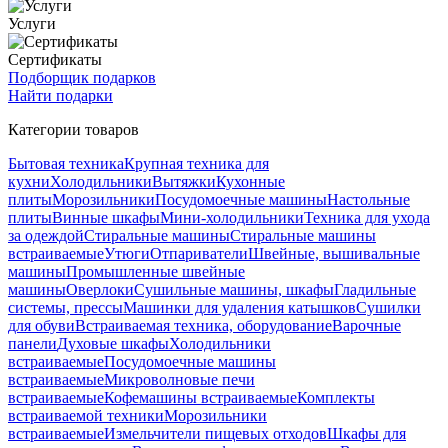
Услуги
Сертификаты
Подборщик подарков
Найти подарки
Категории товаров
Бытовая техника
Крупная техника для
кухни
Холодильники
Вытяжки
Кухонные
плиты
Морозильники
Посудомоечные машины
Настольные
плиты
Винные шкафы
Мини-холодильники
Техника для ухода
за одеждой
Стиральные машины
Стиральные машины
встраиваемые
Утюги
Отпариватели
Швейные, вышивальные
машины
Промышленные швейные
машины
Оверлоки
Сушильные машины, шкафы
Гладильные
системы, прессы
Машинки для удаления катышков
Сушилки
для обуви
Встраиваемая техника, оборудование
Варочные
панели
Духовые шкафы
Холодильники
встраиваемые
Посудомоечные машины
встраиваемые
Микроволновые печи
встраиваемые
Кофемашины встраиваемые
Комплекты
встраиваемой техники
Морозильники
встраиваемые
Измельчители пищевых отходов
Шкафы для