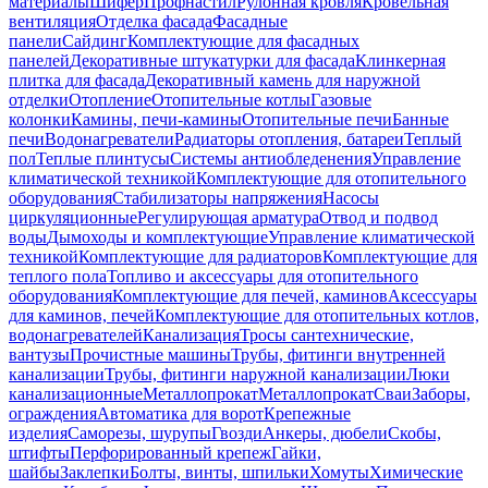
материалы
Шифер
Профнастил
Рулонная кровля
Кровельная
вентиляция
Отделка фасада
Фасадные
панели
Сайдинг
Комплектующие для фасадных
панелей
Декоративные штукатурки для фасада
Клинкерная
плитка для фасада
Декоративный камень для наружной
отделки
Отопление
Отопительные котлы
Газовые
колонки
Камины, печи-камины
Отопительные печи
Банные
печи
Водонагреватели
Радиаторы отопления, батареи
Теплый
пол
Теплые плинтусы
Системы антиобледенения
Управление
климатической техникой
Комплектующие для отопительного
оборудования
Стабилизаторы напряжения
Насосы
циркуляционные
Регулирующая арматура
Отвод и подвод
воды
Дымоходы и комплектующие
Управление климатической
техникой
Комплектующие для радиаторов
Комплектующие для
теплого пола
Топливо и аксессуары для отопительного
оборудования
Комплектующие для печей, каминов
Аксессуары
для каминов, печей
Комплектующие для отопительных котлов,
водонагревателей
Канализация
Тросы сантехнические,
вантузы
Прочистные машины
Трубы, фитинги внутренней
канализации
Трубы, фитинги наружной канализации
Люки
канализационные
Металлопрокат
Металлопрокат
Сваи
Заборы,
ограждения
Автоматика для ворот
Крепежные
изделия
Саморезы, шурупы
Гвозди
Анкеры, дюбели
Скобы,
штифты
Перфорированный крепеж
Гайки,
шайбы
Заклепки
Болты, винты, шпильки
Хомуты
Химические