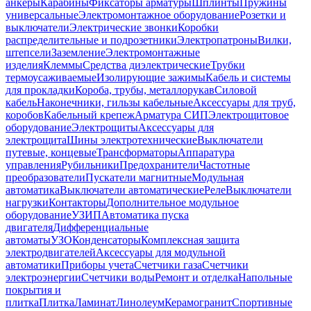
анкеры
Карабины
Фиксаторы арматуры
Шплинты
Пружины
универсальные
Электромонтажное оборудование
Розетки и
выключатели
Электрические звонки
Коробки
распределительные и подрозетники
Электропатроны
Вилки,
штепсели
Заземление
Электромонтажные
изделия
Клеммы
Средства диэлектрические
Трубки
термоусаживаемые
Изолирующие зажимы
Кабель и системы
для прокладки
Короба, трубы, металлорукав
Силовой
кабель
Наконечники, гильзы кабельные
Аксессуары для труб,
коробов
Кабельный крепеж
Арматура СИП
Электрощитовое
оборудование
Электрощиты
Аксессуары для
электрощита
Шины электротехнические
Выключатели
путевые, концевые
Трансформаторы
Аппаратура
управления
Рубильники
Предохранители
Частотные
преобразователи
Пускатели магнитные
Модульная
автоматика
Выключатели автоматические
Реле
Выключатели
нагрузки
Контакторы
Дополнительное модульное
оборудование
УЗИП
Автоматика пуска
двигателя
Дифференциальные
автоматы
УЗО
Конденсаторы
Комплексная защита
электродвигателей
Аксессуары для модульной
автоматики
Приборы учета
Счетчики газа
Счетчики
электроэнергии
Счетчики воды
Ремонт и отделка
Напольные
покрытия и
плитка
Плитка
Ламинат
Линолеум
Керамогранит
Спортивные