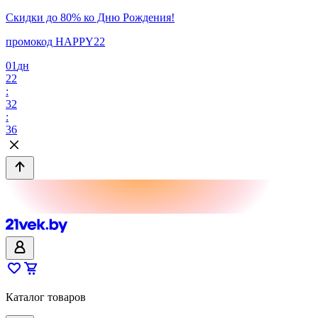
Скидки до 80% ко Дню Рождения!
промокод HAPPY22
01
дн
22
:
32
:
36
Каталог товаров