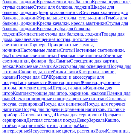
балкона, лоджии
Кресла-мешки для балкона
Кресла подвесные,
стулья садовые
Столы для балкона, лоджии
Шкафы для
балкона, лоджии
Дверцы жалюзийные
Системы хранения для
балкона, лоджии
Журнальные столы, столы-книги
Тумбы для
балкона, лоджии
Кресла-качалки, кресла-маятники
Стулья для
балкона, лоджии
Кресла, пуфы для балкона,
лоджии
Компактные столы для балкона, лоджии
Товары для
дома, бакалея
Освещение
Люстры, потолочные
светильники
Торшеры
Прикроватные лампы,
ночники
Настольные лампы
Споты
Настенные светильники,
бра
Точечные светильники
Трековые светильники
Уличные
светильники, фонари, бра
Лампы
Освещение для картин,
зеркал
Кольцевые лампы
Аксессуары для освещения
Посуда для
готовки
Сковороды, сотейники, воки
Кастрюли, ковши,
казаны
Посуда для СВЧ
Крышки и аксессуары для
посуды
Гастроемкости
Жалюзи, шторы
Жалюзи, рулонные
шторы, римские шторы
Шторы, гардины
Карнизы для
штор
Комплектующие для штор, карнизов, жалюзи
Пленки для
окон
Электроприводные солнцезащитные системы
Столовая
посуда, сервировка
Посуда для напитков
Посуда для горячих
напитков
Посуда для подачи и хранения напитков
Столовые
приборы
Столовая посуда
Посуда для сервировки
Предметы
сервировки
Детская столовая посуда
Декор
Зеркала
Кашпо,
стойки для цветов
Картины, постеры
Часы
интерьерные
Искусственные цветы, растения
Вазы
Ключницы,