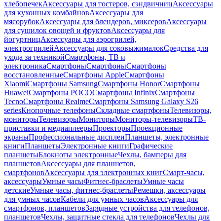
хлебопечек
Аксессуары для тостеров, сэндвичниц
Аксессуары
для кухонных комбайнов
Аксессуары для
мясорубок
Аксессуары для блендеров, миксеров
Аксессуары
для сушилок овощей и фруктов
Аксессуары для
йогуртниц
Аксессуары для аэрогрилей,
электрогрилей
Аксессуары для соковыжималок
Средства для
ухода за техникой
Смартфоны, ТВ и
электроника
Смартфоны
Смартфоны
Смартфоны
восстановленные
Смартфоны Apple
Смартфоны
Xiaomi
Смартфоны Samsung
Смартфоны Honor
Смартфоны
Huawei
Смартфоны POCO
Смартфоны Infinix
Смартфоны
Tecno
Смартфоны Realme
Смартфоны Samsung Galaxy S26
series
Кнопочные телефоны
Складные смартфоны
Телевизоры,
мониторы
Телевизоры
Мониторы
Мониторы-телевизоры
ТВ-
приставки и медиаплееры
Проекторы
Проекционные
экраны
Профессиональные дисплеи
Планшеты, электронные
книги
Планшеты
Электронные книги
Графические
планшеты
Блокноты электронные
Чехлы, бамперы для
планшетов
Аксессуары для планшетов,
смартфонов
Аксессуары для электронных книг
Смарт-часы,
аксессуары
Умные часы
Фитнес-браслеты
Умные часы
детские
Умные часы, фитнес-браслеты
Ремешки, аксессуары
для умных часов
Кабели для умных часов
Аксессуары для
смартфонов, планшетов
Зарядные устройства для телефонов,
планшетов
Чехлы, защитные стекла для телефонов
Чехлы для