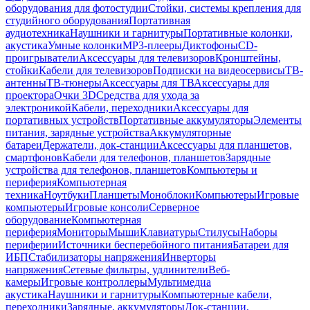
оборудования для фотостудии
Стойки, системы крепления для
студийного оборудования
Портативная
аудиотехника
Наушники и гарнитуры
Портативные колонки,
акустика
Умные колонки
MP3-плееры
Диктофоны
CD-
проигрыватели
Аксессуары для телевизоров
Кронштейны,
стойки
Кабели для телевизоров
Подписки на видеосервисы
ТВ-
антенны
ТВ-тюнеры
Аксессуары для ТВ
Аксессуары для
проектора
Очки 3D
Средства для ухода за
электроникой
Кабели, переходники
Аксессуары для
портативных устройств
Портативные аккумуляторы
Элементы
питания, зарядные устройства
Аккумуляторные
батареи
Держатели, док-станции
Аксессуары для планшетов,
смартфонов
Кабели для телефонов, планшетов
Зарядные
устройства для телефонов, планшетов
Компьютеры и
периферия
Компьютерная
техника
Ноутбуки
Планшеты
Моноблоки
Компьютеры
Игровые
компьютеры
Игровые консоли
Серверное
оборудование
Компьютерная
периферия
Мониторы
Мыши
Клавиатуры
Стилусы
Наборы
периферии
Источники бесперебойного питания
Батареи для
ИБП
Стабилизаторы напряжения
Инверторы
напряжения
Сетевые фильтры, удлинители
Веб-
камеры
Игровые контроллеры
Мультимедиа
акустика
Наушники и гарнитуры
Компьютерные кабели,
переходники
Зарядные, аккумуляторы
Док-станции,