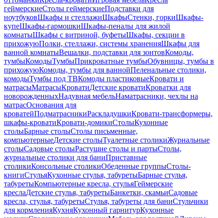
геймерские
Столы геймерские
Подставки для
ноутбуков
Шкафы и стеллажи
Шкафы
Стенки, горки
Шкафы-
купе
Шкафы-гармошки
Шкафы-пеналы для жилой
комнаты
Шкафы с витриной, буфеты
Шкафы, секции в
прихожую
Полки, стеллажи, системы хранения
Шкафы для
ванной комнаты
Вешалки, подставки для зонтов
Комоды,
тумбы
Комоды
Тумбы
Прикроватные тумбы
Обувницы, тумбы в
прихожую
Комоды, тумбы для ванной
Пеленальные столики,
комоды
Тумбы под ТВ
Комоды пластиковые
Кровати и
матрасы
Матрасы
Кровати
Детские кровати
Кроватки для
новорожденных
Надувная мебель
Наматрасники, чехлы на
матрас
Основания для
кроватей
Подматрасники
Раскладушки
Кровати-трансформеры,
шкафы-кровати
Кровати-домики
Столы
Кухонные
столы
Барные столы
Столы письменные,
компьютерные
Детские столы
Туалетные столики
Журнальные
столы
Садовые столы
Растущие столы и парты
Столы,
журнальные столики для бани
Приставные
столики
Консольные столики
Обеденные группы
Столы-
книги
Стулья
Кухонные стулья, табуреты
Барные стулья,
табуреты
Компьютерные кресла, стулья
Геймерские
кресла
Детские стулья, табуреты
Банкетки, скамьи
Садовые
кресла, стулья, табуреты
Стулья, табуреты для бани
Стульчики
для кормления
Кухня
Кухонный гарнитур
Кухонные