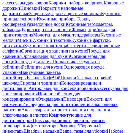
аксессуары для ковров
Коврики, наборы ковриков
Ковровые
дорожки
Циновки
Покрытия напольные
тафтинговые
Защитные, грязезащитные коврики
Кухонные
принадлежности
Кухонные приборы
Терки,
овощерезки
Разделочные доски
Кухонные термометры,
таймеры
Дуршлаги, сита, воронки
Формы, приборы для
приготовления
Молотки для мяса, тендерайзеры
Кухонные
мелочи
Миски
Кухонный текстиль
Кухонные фартуки,
прихватки
Кухонные полотенца
Скатерти, сервировочные
салфетки
Организация хранения на кухне
Посуда для
хранения
Органайзеры для кухни
Органайзеры для
специй
Посуда для ланча
Полки и аксессуары на
рейлинги
Рейлинги для кухни
Одноразовая посуда,
упаковка
Вакуумные пакеты,
контейнеры
Бакалея
Кофе
Чай
Цикорий, какао, горячий
шоколад
Сиропы и топпинги
Консервирование и
дистилляция
Автоклавы для консервирования
Аксессуары для
консервирования
Приспособления для
консервирования
Открывалки
Пивоварни
Емкости для
брожения
Ингредиенты для приготовления алкогольных
напитков
Аксессуары для приготовления и хранения
алкогольных напитков
Комплектующие для
дистилляторов
Прессы, дробилки для виноделия и
пивоварения
Дистилляторы бытовые
Уборочный
инвентарь
Швабры, насадки
Ведра, тазы для уборки
Наборы