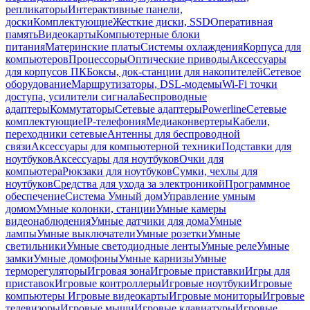
репликаторы
Интерактивные панели,
доски
Комплектующие
Жесткие диски, SSD
Оперативная
память
Видеокарты
Компьютерные блоки
питания
Материнские платы
Системы охлаждения
Корпуса для
компьютеров
Процессоры
Оптические приводы
Аксессуары
для корпусов ПК
Боксы, док-станции для накопителей
Сетевое
оборудование
Маршрутизаторы, DSL-модемы
Wi-Fi точки
доступа, усилители сигнала
Беспроводные
адаптеры
Коммутаторы
Сетевые адаптеры
Powerline
Сетевые
комплектующие
IP-телефония
Медиаконвертеры
Кабели,
переходники сетевые
Антенны для беспроводной
связи
Аксессуары для компьютерной техники
Подставки для
ноутбуков
Аксессуары для ноутбуков
Очки для
компьютера
Рюкзаки для ноутбуков
Сумки, чехлы для
ноутбуков
Средства для ухода за электроникой
Программное
обеспечение
Система Умный дом
Управление умным
домом
Умные колонки, станции
Умные камеры
видеонаблюдения
Умные датчики для дома
Умные
лампы
Умные выключатели
Умные розетки
Умные
светильники
Умные светодиодные ленты
Умные реле
Умные
замки
Умные домофоны
Умные карнизы
Умные
терморегуляторы
Игровая зона
Игровые приставки
Игры для
приставок
Игровые контроллеры
Игровые ноутбуки
Игровые
компьютеры
Игровые видеокарты
Игровые мониторы
Игровые
телевизоры
Игровые мыши
Игровые клавиатуры
Игровые