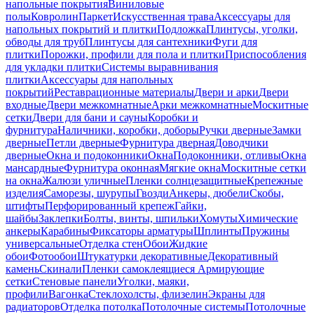
напольные покрытия
Виниловые
полы
Ковролин
Паркет
Искусственная трава
Аксессуары для
напольных покрытий и плитки
Подложка
Плинтусы, уголки,
обводы для труб
Плинтусы для сантехники
Фуги для
плитки
Порожки, профили для пола и плитки
Приспособления
для укладки плитки
Системы выравнивания
плитки
Аксессуары для напольных
покрытий
Реставрационные материалы
Двери и арки
Двери
входные
Двери межкомнатные
Арки межкомнатные
Москитные
сетки
Двери для бани и сауны
Коробки и
фурнитура
Наличники, коробки, доборы
Ручки дверные
Замки
дверные
Петли дверные
Фурнитура дверная
Доводчики
дверные
Окна и подоконники
Окна
Подоконники, отливы
Окна
мансардные
Фурнитура оконная
Мягкие окна
Москитные сетки
на окна
Жалюзи уличные
Пленки солнцезащитные
Крепежные
изделия
Саморезы, шурупы
Гвозди
Анкеры, дюбели
Скобы,
штифты
Перфорированный крепеж
Гайки,
шайбы
Заклепки
Болты, винты, шпильки
Хомуты
Химические
анкеры
Карабины
Фиксаторы арматуры
Шплинты
Пружины
универсальные
Отделка стен
Обои
Жидкие
обои
Фотообои
Штукатурки декоративные
Декоративный
камень
Скинали
Пленки самоклеящиеся
Армирующие
сетки
Стеновые панели
Уголки, маяки,
профили
Вагонка
Стеклохолсты, флизелин
Экраны для
радиаторов
Отделка потолка
Потолочные системы
Потолочные