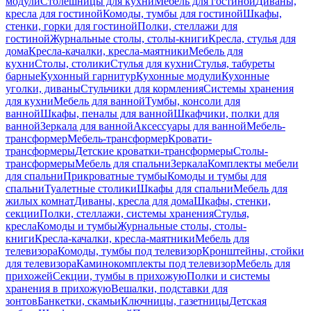
модули
Столешницы для кухни
Мебель для гостиной
Диваны,
кресла для гостиной
Комоды, тумбы для гостиной
Шкафы,
стенки, горки для гостиной
Полки, стеллажи для
гостиной
Журнальные столы, столы-книги
Кресла, стулья для
дома
Кресла-качалки, кресла-маятники
Мебель для
кухни
Столы, столики
Стулья для кухни
Стулья, табуреты
барные
Кухонный гарнитур
Кухонные модули
Кухонные
уголки, диваны
Стульчики для кормления
Системы хранения
для кухни
Мебель для ванной
Тумбы, консоли для
ванной
Шкафы, пеналы для ванной
Шкафчики, полки для
ванной
Зеркала для ванной
Аксессуары для ванной
Мебель-
трансформер
Мебель-трансформер
Кровати-
трансформеры
Детские кроватки-трансформеры
Столы-
трансформеры
Мебель для спальни
Зеркала
Комплекты мебели
для спальни
Прикроватные тумбы
Комоды и тумбы для
спальни
Туалетные столики
Шкафы для спальни
Мебель для
жилых комнат
Диваны, кресла для дома
Шкафы, стенки,
секции
Полки, стеллажи, системы хранения
Стулья,
кресла
Комоды и тумбы
Журнальные столы, столы-
книги
Кресла-качалки, кресла-маятники
Мебель для
телевизора
Комоды, тумбы под телевизор
Кронштейны, стойки
для телевизора
Каминокомплекты под телевизор
Мебель для
прихожей
Секции, тумбы в прихожую
Полки и системы
хранения в прихожую
Вешалки, подставки для
зонтов
Банкетки, скамьи
Ключницы, газетницы
Детская