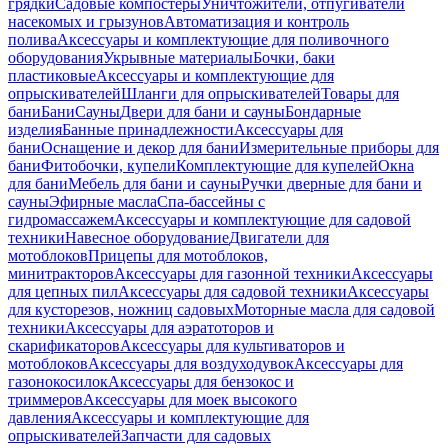
грядки
Садовые компостеры
Уничтожители, отпугиватели
насекомых и грызунов
Автоматизация и контроль
полива
Аксессуары и комплектующие для поливочного
оборудования
Укрывные материалы
Бочки, баки
пластиковые
Аксессуары и комплектующие для
опрыскивателей
Шланги для опрыскивателей
Товары для
бани
Бани
Сауны
Двери для бани и сауны
Бондарные
изделия
Банные принадлежности
Аксессуары для
бани
Оснащение и декор для бани
Измерительные приборы для
бани
Фитобочки, купели
Комплектующие для купелей
Окна
для бани
Мебель для бани и сауны
Ручки дверные для бани и
сауны
Эфирные масла
Спа-бассейны с
гидромассажем
Аксессуары и комплектующие для садовой
техники
Навесное оборудование
Двигатели для
мотоблоков
Прицепы для мотоблоков,
минитракторов
Аксессуары для газонной техники
Аксессуары
для цепных пил
Аксессуары для садовой техники
Аксессуары
для кусторезов, ножниц садовых
Моторные масла для садовой
техники
Аксессуары для аэратоторов и
скарификаторов
Аксессуары для культиваторов и
мотоблоков
Аксессуары для воздуходувок
Аксессуары для
газонокосилок
Аксессуары для бензокос и
триммеров
Аксессуары для моек высокого
давления
Аксессуары и комплектующие для
опрыскивателей
Запчасти для садовых