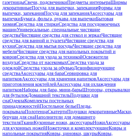
газетницы
Свечи, подсвечники
Предметы интерьера
Ширмы
декоративные
Посуда для выпечки, запекания
Формы для
выпечки, запекания
Посуда для запекания
Аксессуары для
выпечки
Бумага, фольга, рукава для выпечки
Бытовая
химия
Средства для стирки
Средства для посудомоечных
машин
Универсальные, специальные чистящие
средства
Чистящие средства для стекол и зеркал
Чистящие
средства для ванной и туалета
Чистящие средства для
кухни
Средства для мытья посуды
Чистящие средства для
мебели
Чистящие средства для напольных покрытий и
ковров
Средства для ухода за техникой
Освежители
воздуха
Средства от насекомых
Средства ухода за
одеждой
Средства ухода за обувью
Дезинфицирующие
средства
Аксессуары для бара
Сервировка для
напитков
Аксессуары для хранения напитков
Аксессуары для
приготовления коктейлей
Аксессуары для охлаждения
напитков
Наборы для бара, мини-бары
Штопоры, открывалки
для бутылок
Домашний текстиль
Подушки для
сна
Одеяла
Комплекты постельных
принадлежностей
Постельное белье
Пледы,
покрывала
Полотенца
Скатерти
Подушки декоративные
Маски,
беруши для сна
Наполнители для домашнего
текстиля
Ткани
Кухонные ножи, аксессуары
Ножи
Аксессуары
для кухонных ножей
Ножеточки и комплектующие
Ковры и
напольные покрытия
Ковры, циновки, шкуры
Ковры,