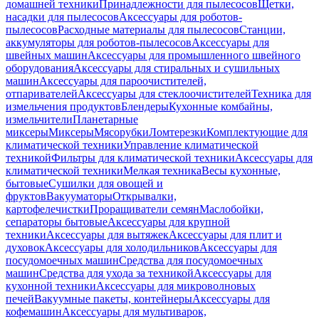
домашней техники
Принадлежности для пылесосов
Щетки,
насадки для пылесосов
Аксессуары для роботов-
пылесосов
Расходные материалы для пылесосов
Станции,
аккумуляторы для роботов-пылесосов
Аксессуары для
швейных машин
Аксессуары для промышленного швейного
оборудования
Аксессуары для стиральных и сушильных
машин
Аксессуары для пароочистителей,
отпаривателей
Аксессуары для стеклоочистителей
Техника для
измельчения продуктов
Блендеры
Кухонные комбайны,
измельчители
Планетарные
миксеры
Миксеры
Мясорубки
Ломтерезки
Комплектующие для
климатической техники
Управление климатической
техникой
Фильтры для климатической техники
Аксессуары для
климатической техники
Мелкая техника
Весы кухонные,
бытовые
Сушилки для овощей и
фруктов
Вакууматоры
Открывалки,
картофелечистки
Проращиватели семян
Маслобойки,
сепараторы бытовые
Аксессуары для крупной
техники
Аксессуары для вытяжек
Аксессуары для плит и
духовок
Аксессуары для холодильников
Аксессуары для
посудомоечных машин
Средства для посудомоечных
машин
Средства для ухода за техникой
Аксессуары для
кухонной техники
Аксессуары для микроволновых
печей
Вакуумные пакеты, контейнеры
Аксессуары для
кофемашин
Аксессуары для мультиварок,