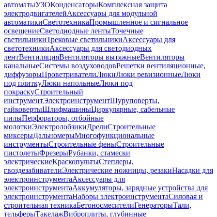
автоматы
УЗО
Конденсаторы
Комплексная защита
электродвигателей
Аксессуары для модульной
автоматики
Светотехника
Промышленное и сигнальное
освещение
Светодиодные ленты
Точечные
светильники
Трековые светильники
Аксессуары для
светотехники
Аксессуары для светодиодных
лент
Вентиляция
Вентиляторы вытяжные
Вентиляторы
канальные
Системы воздуховодов
Решетки вентиляционные,
диффузоры
Проветриватели
Люки
Люки ревизионные
Люки
под плитку
Люки напольные
Люки под
покраску
Строительный
инструмент
Электроинструмент
Шуруповерты,
гайковерты
Шлифмашины
Циркулярные, сабельные
пилы
Перфораторы, отбойные
молотки
Электролобзики
Дрели
Строительные
миксеры
Дальномеры
Многофункциональные
инструменты
Строительные фены
Строительные
пистолеты
Фрезеры
Рубанки, стамески
электрические
Краскопульты
Степлеры,
гвоздезабиватели
Электрические ножницы, резаки
Насадки для
электроинструмента
Аксессуары для
электроинструмента
Аккумуляторы, зарядные устройства для
электроинструмента
Наборы электроинструмента
Силовая и
строительная техника
Бетоносмесители
Генераторы
Тали,
тельферы
Такелаж
Виброплиты, глубинные