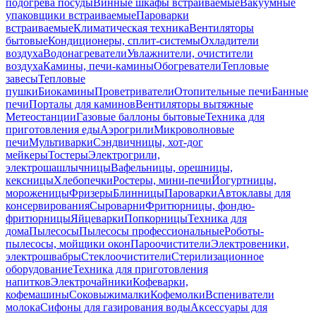
подогрева посуды
Винные шкафы встраиваемые
Вакуумные
упаковщики встраиваемые
Пароварки
встраиваемые
Климатическая техника
Вентиляторы
бытовые
Кондиционеры, сплит-системы
Охладители
воздуха
Водонагреватели
Увлажнители, очистители
воздуха
Камины, печи-камины
Обогреватели
Тепловые
завесы
Тепловые
пушки
Биокамины
Проветриватели
Отопительные печи
Банные
печи
Порталы для каминов
Вентиляторы вытяжные
Метеостанции
Газовые баллоны бытовые
Техника для
приготовления еды
Аэрогрили
Микроволновые
печи
Мультиварки
Сэндвичницы, хот-дог
мейкеры
Тостеры
Электрогрили,
электрошашлычницы
Вафельницы, орешницы,
кексницы
Хлебопечки
Ростеры, мини-печи
Йогуртницы,
мороженицы
Фризеры
Блинницы
Пароварки
Автоклавы для
консервирования
Сыроварни
Фритюрницы, фондю-
фритюрницы
Яйцеварки
Попкорницы
Техника для
дома
Пылесосы
Пылесосы профессиональные
Роботы-
пылесосы, мойщики окон
Пароочистители
Электровеники,
электрошвабры
Стеклоочистители
Стерилизационное
оборудование
Техника для приготовления
напитков
Электрочайники
Кофеварки,
кофемашины
Соковыжималки
Кофемолки
Вспениватели
молока
Сифоны для газирования воды
Аксессуары для