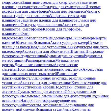
смартфонов
Защитные стекла для смартфонов
Защитные
пленки для смартфонов
Стилусы для смартфонов
Игровые
аксессуары для смартфонов
Чехлы для планшетов
Чехлы с
клавиатурой для планшетов
Защитные стекла для
планшетов
Защитные пленки для планшетов
Сумки для
планшетов
Стилусы для планшетов
Аксессуары для
планшетов, смартфонов
Кабели для телефонов,
планшетов
Фото,
видеосъемка
Фотоаппараты
Видеокамеры
Экшн-камеры
Карты
памяти
Объективы
Вспышки
Аксессуары для камер
Сумки и
чехлы для камер
Зарядные устройства, аккумуляторы для фото,
видеокамер
Аксессуары для объективов
Штативы
Цифровые
фоторамки
Аудиотехника
Мультимедиа акустика
Радиочасы,
метеостанции
Радиоприемники
Музыкальные
центры
Домашние кинотеатры
Акустические
системы
Проигрыватели виниловых пластинок
Аксессуары
для виниловых проигрывателей
Виниловые
пластинки
Инсталляционная акустика
Трансляционные
усилители
Аксессуары для аудиотехники
Комплектующие для
акустики
Акустические кабели
Подставки, стойки для
акустики
Сумки, чехлы для акустики
Оборудование для
фотостудии
Кольцевые лампы
Фоны для фотостудии
Студийное
освещение
Насадки светоформирующие для
фотостудии
Фотозонты, отражатели
Оборудование для
предметной съемки
Вспышки студийные
Комплекты