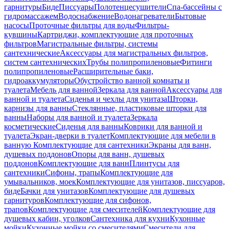
гарнитуры
Биде
Писсуары
Полотенцесушители
Спа-бассейны с
гидромассажем
Водоснабжение
Водонагреватели
Бытовые
насосы
Проточные фильтры для воды
Фильтры-
кувшины
Картриджи, комплектующие для проточных
фильтров
Магистральные фильтры, системы
сантехнические
Аксессуары для магистральных фильтров,
систем сантехнических
Трубы полипропиленовые
Фитинги
полипропиленовые
Расширительные баки,
гидроаккумуляторы
Обустройство ванной комнаты и
туалета
Мебель для ванной
Зеркала для ванной
Аксессуары для
ванной и туалета
Сиденья и чехлы для унитаза
Шторки,
карнизы для ванны
Стеклянные, пластиковые шторки для
ванны
Наборы для ванной и туалета
Зеркала
косметические
Сиденья для ванны
Коврики для ванной и
туалета
Экран-дверки в туалет
Комплектующие для мебели в
ванную
Комплектующие для сантехники
Экраны для ванн,
душевых поддонов
Опоры для ванн, душевых
поддонов
Комплектующие для ванн
Плинтусы для
сантехники
Сифоны, трапы
Комплектующие для
умывальников, моек
Комплектующие для унитазов, писсуаров,
биде
Бачки для унитазов
Комплектующие для душевых
гарнитуров
Комплектующие для сифонов,
трапов
Комплектующие для смесителей
Комплектующие для
душевых кабин, уголков
Сантехника для кухни
Кухонные
мойки
Кухонные мойки со смесителями
Смесители для