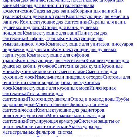
ванны
Наборы для ванной и туалета
Зеркала
косметические
Сиденья для ванны
Коврики для ванной и
туалета
Экран-дверки в туалет
Комплектующие для мебели в
ванную
Комплектующие для сантехники
Экраны для ванн,
душевых поддонов
Опоры для ванн, душевых
поддонов
Комплектующие для ванн
Плинтусы для
сантехники
Сифоны, трапы
Комплектующие для
умывальников, моек
Комплектующие для унитазов, писсуаров,
биде
Бачки для унитазов
Комплектующие для душевых
гарнитуров
Комплектующие для сифонов,
трапов
Комплектующие для смесителей
Комплектующие для
душевых кабин, уголков
Сантехника для кухни
Кухонные
мойки
Кухонные мойки со смесителями
Смесители для
кухонных моек
Измельчители пищевых отходов
Системы для
очистки питьевой воды
Сифоны для кухонных
моек
Комплектующие для кухонных моек
Инженерная
сантехника
Инсталляции для
сантехники
Полотенцесушители
Отвод и подвод воды
Трубы
водопроводные
Магистральные фильтры, системы
сантехнические
Комплектующие для радиаторов,
полотенцесушителей
Монтажные комплекты для
сантехники
Регулирующая арматура
Системы защиты от
протечек
Люки сантехнические
Аксессуары для
магистральных фильтров, систем