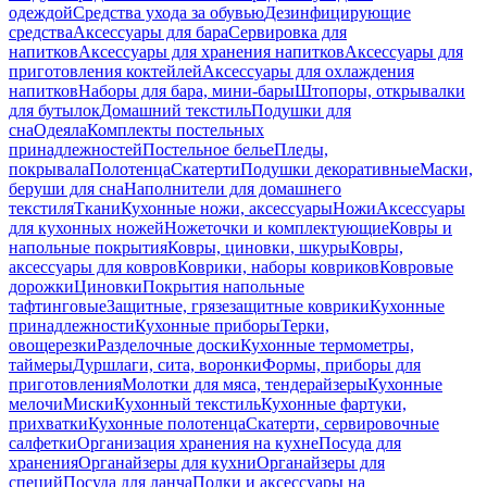
одеждой
Средства ухода за обувью
Дезинфицирующие
средства
Аксессуары для бара
Сервировка для
напитков
Аксессуары для хранения напитков
Аксессуары для
приготовления коктейлей
Аксессуары для охлаждения
напитков
Наборы для бара, мини-бары
Штопоры, открывалки
для бутылок
Домашний текстиль
Подушки для
сна
Одеяла
Комплекты постельных
принадлежностей
Постельное белье
Пледы,
покрывала
Полотенца
Скатерти
Подушки декоративные
Маски,
беруши для сна
Наполнители для домашнего
текстиля
Ткани
Кухонные ножи, аксессуары
Ножи
Аксессуары
для кухонных ножей
Ножеточки и комплектующие
Ковры и
напольные покрытия
Ковры, циновки, шкуры
Ковры,
аксессуары для ковров
Коврики, наборы ковриков
Ковровые
дорожки
Циновки
Покрытия напольные
тафтинговые
Защитные, грязезащитные коврики
Кухонные
принадлежности
Кухонные приборы
Терки,
овощерезки
Разделочные доски
Кухонные термометры,
таймеры
Дуршлаги, сита, воронки
Формы, приборы для
приготовления
Молотки для мяса, тендерайзеры
Кухонные
мелочи
Миски
Кухонный текстиль
Кухонные фартуки,
прихватки
Кухонные полотенца
Скатерти, сервировочные
салфетки
Организация хранения на кухне
Посуда для
хранения
Органайзеры для кухни
Органайзеры для
специй
Посуда для ланча
Полки и аксессуары на