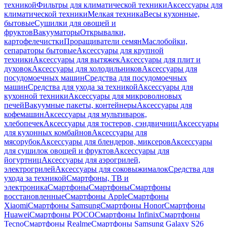
техникой
Фильтры для климатической техники
Аксессуары для
климатической техники
Мелкая техника
Весы кухонные,
бытовые
Сушилки для овощей и
фруктов
Вакууматоры
Открывалки,
картофелечистки
Проращиватели семян
Маслобойки,
сепараторы бытовые
Аксессуары для крупной
техники
Аксессуары для вытяжек
Аксессуары для плит и
духовок
Аксессуары для холодильников
Аксессуары для
посудомоечных машин
Средства для посудомоечных
машин
Средства для ухода за техникой
Аксессуары для
кухонной техники
Аксессуары для микроволновых
печей
Вакуумные пакеты, контейнеры
Аксессуары для
кофемашин
Аксессуары для мультиварок,
хлебопечек
Аксессуары для тостеров, сэндвичниц
Аксессуары
для кухонных комбайнов
Аксессуары для
мясорубок
Аксессуары для блендеров, миксеров
Аксессуары
для сушилок овощей и фруктов
Аксессуары для
йогуртниц
Аксессуары для аэрогрилей,
электрогрилей
Аксессуары для соковыжималок
Средства для
ухода за техникой
Смартфоны, ТВ и
электроника
Смартфоны
Смартфоны
Смартфоны
восстановленные
Смартфоны Apple
Смартфоны
Xiaomi
Смартфоны Samsung
Смартфоны Honor
Смартфоны
Huawei
Смартфоны POCO
Смартфоны Infinix
Смартфоны
Tecno
Смартфоны Realme
Смартфоны Samsung Galaxy S26