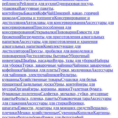
рейлинги
Рейлинги для кухни
Одноразовая посуда,
упаковка
Вакуумные пакеты,
контейнеры
Бакалея
Кофе
Чай
Цикорий, какао, горячий
шоколад
Сиропы и топпинги
Консервирование и
дистилляция
Автоклавы для консервирования
Аксессуары для
консервирования
Приспособления для
консервирования
Открывалки
Пивоварни
Емкости для
брожения
Ингредиенты для приготовления алкогольных
напитков
Аксессуары для приготовления и хранения
алкогольных напитков
Комплектующие для
дистилляторов
Прессы, дробилки для виноделия и
пивоварения
Дистилляторы бытовые
Уборочный
инвентарь
Швабры, насадки
Ведра, тазы для уборки
Наборы
для уборки
Турки, заварочные чайники
Чайники заварочные,
кофейники
Чайники для плиты
Турки, молочники
Аксессуары
для чайников, электрочайников
Фильтры-
кувшины
Хозяйственные товары
Сушилки для белья,
прищепки
Гладильные доски
Урны, контейнеры для
мусора
Органайзеры, корзины, ящики
Туалетная бумага,
бумажные полотенца
Салфетки, мочалки, губки, мусорные
пакеты
Фольга, пленка, пакеты
Упаковочная тара
Аксессуары
для глажения
Аксессуары для стирки
Веревки,
шпагаты
Емкости, дозаторы для моющих средств
Вешалки-
плечики
Мешки хозяйственные
Сувениры
Копилки
Картины,
постеры
Фотоальбомы
Рамки для фотографий,