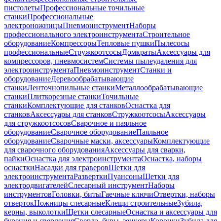
пистолеты
Профессиональные точильные
станки
Профессиональные
электроножницы
Пневмоинструмент
Наборы
профессионального электроинструмента
Строительное
оборудование
Компрессоры
Тепловые пушки
Пылесосы
профессиональные
Стружкоотсосы
Домкраты
Аксессуары для
компрессоров, пневмосистем
Системы пылеудаления для
электроинструмента
Пневмоинструмент
Станки и
оборудование
Деревообрабатывающие
станки
Ленточнопильные станки
Металлообрабатывающие
станки
Плиткорезные станки
Точильные
станки
Комплектующие для станков
Оснастка для
станков
Аксессуары для станков
Стружкоотсосы
Аксессуары
для стружкоотсосов
Сварочное и паяльное
оборудование
Сварочное оборудование
Паяльное
оборудование
Сварочные маски, аксессуары
Комплектующие
для сварочного оборудования
Аксессуары для сварки,
пайки
Оснастка для электроинструмента
Оснастка, наборы
оснастки
Насадки для граверов
Щетки для
электроинструмента
Развертки
Пуансоны
Щетки для
электродвигателей
Слесарный инструмент
Наборы
инструментов
Головки, биты
Гаечные ключи
Отвертки, наборы
отверток
Ножницы слесарные
Клещи строительные
Зубила,
керны, выколотки
Щетки слесарные
Оснастка и аксессуары для
бурения и сверления
Сверла, буры, зенкеры
Коронки
Зубила для