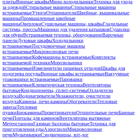
плиты
Винные шкафы
Мини-холодильники
Техника для ухода
за одеждой
Стиральные машины
Стиральные машины
встраиваемые
Утюги
Отпариватели
Швейные, вышивальные
машины
Промышленные швейные
машины
Оверлоки
Сушильные машины, шкафы
Гладильные
системы, прессы
Машинки для удаления катышков
Сушилки
для обуви
Встраиваемая техника, оборудование
Варочные
панели
Духовые шкафы
Холодильники
встраиваемые
Посудомоечные машины
встраиваемые
Микроволновые печи
встраиваемые
Кофемашины встраиваемые
Комплекты
встраиваемой техники
Морозильники
встраиваемые
Измельчители пищевых отходов
Шкафы для
подогрева посуды
Винные шкафы встраиваемые
Вакуумные
упаковщики встраиваемые
Пароварки
встраиваемые
Климатическая техника
Вентиляторы
бытовые
Кондиционеры, сплит-системы
Охладители
воздуха
Водонагреватели
Увлажнители, очистители
воздуха
Камины, печи-камины
Обогреватели
Тепловые
завесы
Тепловые
пушки
Биокамины
Проветриватели
Отопительные печи
Банные
печи
Порталы для каминов
Вентиляторы вытяжные
Метеостанции
Газовые баллоны бытовые
Техника для
приготовления еды
Аэрогрили
Микроволновые
печи
Мультиварки
Сэндвичницы, хот-дог