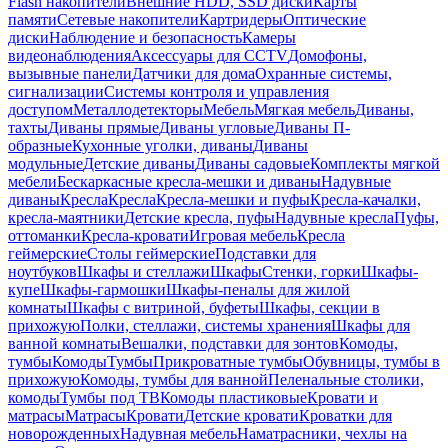
Flash накопители
Внешние HDD, SSD диски
Карты
памяти
Сетевые накопители
Картридеры
Оптические
диски
Наблюдение и безопасность
Камеры
видеонаблюдения
Аксессуары для CCTV
Домофоны,
вызывные панели
Датчики для дома
Охранные системы,
сигнализации
Системы контроля и управления
доступом
Металлодетекторы
Мебель
Мягкая мебель
Диваны,
тахты
Диваны прямые
Диваны угловые
Диваны П-
образные
Кухонные уголки, диваны
Диваны
модульные
Детские диваны
Диваны садовые
Комплекты мягкой
мебели
Бескаркасные кресла-мешки и диваны
Надувные
диваны
Кресла
Кресла
Кресла-мешки и пуфы
Кресла-качалки,
кресла-маятники
Детские кресла, пуфы
Надувные кресла
Пуфы,
оттоманки
Кресла-кровати
Игровая мебель
Кресла
геймерские
Столы геймерские
Подставки для
ноутбуков
Шкафы и стеллажи
Шкафы
Стенки, горки
Шкафы-
купе
Шкафы-гармошки
Шкафы-пеналы для жилой
комнаты
Шкафы с витриной, буфеты
Шкафы, секции в
прихожую
Полки, стеллажи, системы хранения
Шкафы для
ванной комнаты
Вешалки, подставки для зонтов
Комоды,
тумбы
Комоды
Тумбы
Прикроватные тумбы
Обувницы, тумбы в
прихожую
Комоды, тумбы для ванной
Пеленальные столики,
комоды
Тумбы под ТВ
Комоды пластиковые
Кровати и
матрасы
Матрасы
Кровати
Детские кровати
Кроватки для
новорожденных
Надувная мебель
Наматрасники, чехлы на