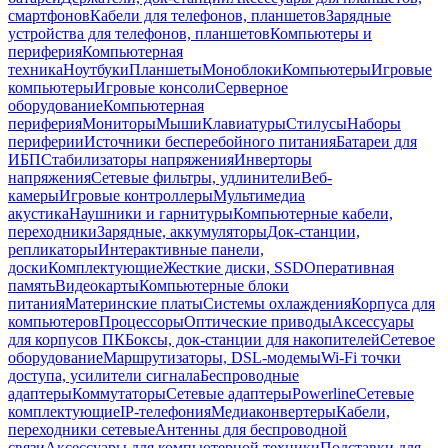
смартфонов
Кабели для телефонов, планшетов
Зарядные
устройства для телефонов, планшетов
Компьютеры и
периферия
Компьютерная
техника
Ноутбуки
Планшеты
Моноблоки
Компьютеры
Игровые
компьютеры
Игровые консоли
Серверное
оборудование
Компьютерная
периферия
Мониторы
Мыши
Клавиатуры
Стилусы
Наборы
периферии
Источники бесперебойного питания
Батареи для
ИБП
Стабилизаторы напряжения
Инверторы
напряжения
Сетевые фильтры, удлинители
Веб-
камеры
Игровые контроллеры
Мультимедиа
акустика
Наушники и гарнитуры
Компьютерные кабели,
переходники
Зарядные, аккумуляторы
Док-станции,
репликаторы
Интерактивные панели,
доски
Комплектующие
Жесткие диски, SSD
Оперативная
память
Видеокарты
Компьютерные блоки
питания
Материнские платы
Системы охлаждения
Корпуса для
компьютеров
Процессоры
Оптические приводы
Аксессуары
для корпусов ПК
Боксы, док-станции для накопителей
Сетевое
оборудование
Маршрутизаторы, DSL-модемы
Wi-Fi точки
доступа, усилители сигнала
Беспроводные
адаптеры
Коммутаторы
Сетевые адаптеры
Powerline
Сетевые
комплектующие
IP-телефония
Медиаконвертеры
Кабели,
переходники сетевые
Антенны для беспроводной
связи
Аксессуары для компьютерной техники
Подставки для