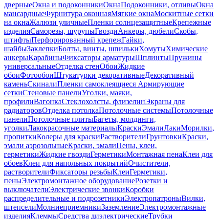
дверные
Окна и подоконники
Окна
Подоконники, отливы
Окна
мансардные
Фурнитура оконная
Мягкие окна
Москитные сетки
на окна
Жалюзи уличные
Пленки солнцезащитные
Крепежные
изделия
Саморезы, шурупы
Гвозди
Анкеры, дюбели
Скобы,
штифты
Перфорированный крепеж
Гайки,
шайбы
Заклепки
Болты, винты, шпильки
Хомуты
Химические
анкеры
Карабины
Фиксаторы арматуры
Шплинты
Пружины
универсальные
Отделка стен
Обои
Жидкие
обои
Фотообои
Штукатурки декоративные
Декоративный
камень
Скинали
Пленки самоклеящиеся
Армирующие
сетки
Стеновые панели
Уголки, маяки,
профили
Вагонка
Стеклохолсты, флизелин
Экраны для
радиаторов
Отделка потолка
Потолочные системы
Потолочные
панели
Потолочные плиты
Багеты, молдинги,
уголки
Лакокрасочные материалы
Краски
Эмали
Лаки
Морилки,
пропитки
Колеры для краски
Растворители
Грунтовки
Краски,
эмали аэрозольные
Краски, эмали
Пены, клеи,
герметики
Жидкие гвозди
Герметики
Монтажная пена
Клеи для
обоев
Клеи для напольных покрытий
Очистители,
растворители
Фиксаторы резьбы
Клеи
Герметики,
пены
Электромонтажное оборудование
Розетки и
выключатели
Электрические звонки
Коробки
распределительные и подрозетники
Электропатроны
Вилки,
штепсели
Молниеприемники
Заземление
Электромонтажные
изделия
Клеммы
Средства диэлектрические
Трубки