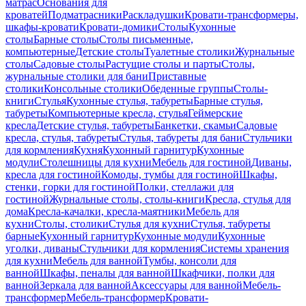
матрас
Основания для
кроватей
Подматрасники
Раскладушки
Кровати-трансформеры,
шкафы-кровати
Кровати-домики
Столы
Кухонные
столы
Барные столы
Столы письменные,
компьютерные
Детские столы
Туалетные столики
Журнальные
столы
Садовые столы
Растущие столы и парты
Столы,
журнальные столики для бани
Приставные
столики
Консольные столики
Обеденные группы
Столы-
книги
Стулья
Кухонные стулья, табуреты
Барные стулья,
табуреты
Компьютерные кресла, стулья
Геймерские
кресла
Детские стулья, табуреты
Банкетки, скамьи
Садовые
кресла, стулья, табуреты
Стулья, табуреты для бани
Стульчики
для кормления
Кухня
Кухонный гарнитур
Кухонные
модули
Столешницы для кухни
Мебель для гостиной
Диваны,
кресла для гостиной
Комоды, тумбы для гостиной
Шкафы,
стенки, горки для гостиной
Полки, стеллажи для
гостиной
Журнальные столы, столы-книги
Кресла, стулья для
дома
Кресла-качалки, кресла-маятники
Мебель для
кухни
Столы, столики
Стулья для кухни
Стулья, табуреты
барные
Кухонный гарнитур
Кухонные модули
Кухонные
уголки, диваны
Стульчики для кормления
Системы хранения
для кухни
Мебель для ванной
Тумбы, консоли для
ванной
Шкафы, пеналы для ванной
Шкафчики, полки для
ванной
Зеркала для ванной
Аксессуары для ванной
Мебель-
трансформер
Мебель-трансформер
Кровати-