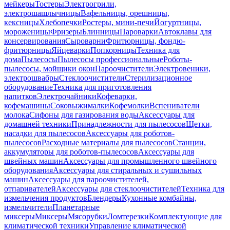
мейкеры
Тостеры
Электрогрили,
электрошашлычницы
Вафельницы, орешницы,
кексницы
Хлебопечки
Ростеры, мини-печи
Йогуртницы,
мороженицы
Фризеры
Блинницы
Пароварки
Автоклавы для
консервирования
Сыроварни
Фритюрницы, фондю-
фритюрницы
Яйцеварки
Попкорницы
Техника для
дома
Пылесосы
Пылесосы профессиональные
Роботы-
пылесосы, мойщики окон
Пароочистители
Электровеники,
электрошвабры
Стеклоочистители
Стерилизационное
оборудование
Техника для приготовления
напитков
Электрочайники
Кофеварки,
кофемашины
Соковыжималки
Кофемолки
Вспениватели
молока
Сифоны для газирования воды
Аксессуары для
домашней техники
Принадлежности для пылесосов
Щетки,
насадки для пылесосов
Аксессуары для роботов-
пылесосов
Расходные материалы для пылесосов
Станции,
аккумуляторы для роботов-пылесосов
Аксессуары для
швейных машин
Аксессуары для промышленного швейного
оборудования
Аксессуары для стиральных и сушильных
машин
Аксессуары для пароочистителей,
отпаривателей
Аксессуары для стеклоочистителей
Техника для
измельчения продуктов
Блендеры
Кухонные комбайны,
измельчители
Планетарные
миксеры
Миксеры
Мясорубки
Ломтерезки
Комплектующие для
климатической техники
Управление климатической