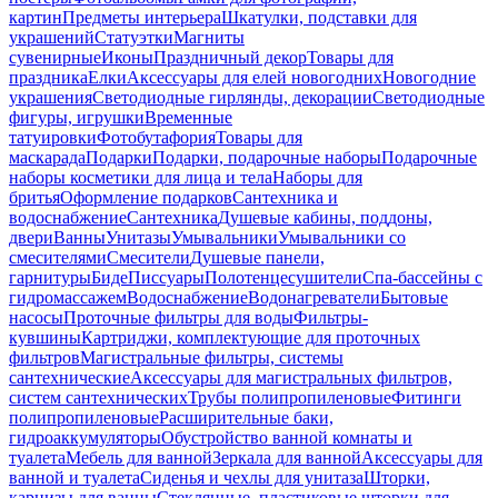
картин
Предметы интерьера
Шкатулки, подставки для
украшений
Статуэтки
Магниты
сувенирные
Иконы
Праздничный декор
Товары для
праздника
Елки
Аксессуары для елей новогодних
Новогодние
украшения
Светодиодные гирлянды, декорации
Светодиодные
фигуры, игрушки
Временные
татуировки
Фотобутафория
Товары для
маскарада
Подарки
Подарки, подарочные наборы
Подарочные
наборы косметики для лица и тела
Наборы для
бритья
Оформление подарков
Сантехника и
водоснабжение
Сантехника
Душевые кабины, поддоны,
двери
Ванны
Унитазы
Умывальники
Умывальники со
смесителями
Смесители
Душевые панели,
гарнитуры
Биде
Писсуары
Полотенцесушители
Спа-бассейны с
гидромассажем
Водоснабжение
Водонагреватели
Бытовые
насосы
Проточные фильтры для воды
Фильтры-
кувшины
Картриджи, комплектующие для проточных
фильтров
Магистральные фильтры, системы
сантехнические
Аксессуары для магистральных фильтров,
систем сантехнических
Трубы полипропиленовые
Фитинги
полипропиленовые
Расширительные баки,
гидроаккумуляторы
Обустройство ванной комнаты и
туалета
Мебель для ванной
Зеркала для ванной
Аксессуары для
ванной и туалета
Сиденья и чехлы для унитаза
Шторки,
карнизы для ванны
Стеклянные, пластиковые шторки для