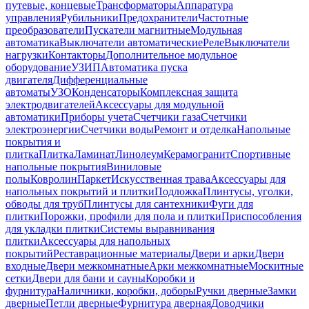
путевые, концевые
Трансформаторы
Аппаратура
управления
Рубильники
Предохранители
Частотные
преобразователи
Пускатели магнитные
Модульная
автоматика
Выключатели автоматические
Реле
Выключатели
нагрузки
Контакторы
Дополнительное модульное
оборудование
УЗИП
Автоматика пуска
двигателя
Дифференциальные
автоматы
УЗО
Конденсаторы
Комплексная защита
электродвигателей
Аксессуары для модульной
автоматики
Приборы учета
Счетчики газа
Счетчики
электроэнергии
Счетчики воды
Ремонт и отделка
Напольные
покрытия и
плитка
Плитка
Ламинат
Линолеум
Керамогранит
Спортивные
напольные покрытия
Виниловые
полы
Ковролин
Паркет
Искусственная трава
Аксессуары для
напольных покрытий и плитки
Подложка
Плинтусы, уголки,
обводы для труб
Плинтусы для сантехники
Фуги для
плитки
Порожки, профили для пола и плитки
Приспособления
для укладки плитки
Системы выравнивания
плитки
Аксессуары для напольных
покрытий
Реставрационные материалы
Двери и арки
Двери
входные
Двери межкомнатные
Арки межкомнатные
Москитные
сетки
Двери для бани и сауны
Коробки и
фурнитура
Наличники, коробки, доборы
Ручки дверные
Замки
дверные
Петли дверные
Фурнитура дверная
Доводчики