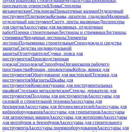
трубогибы
Ножи строительные
Мультитулы
Пробойники,
просекатели отверстий
Ломы
Степлеры
механические
Стеклорезы
Прикаточные валики
Отделочный
инструмент
Плиткорезы
Кельмы, шпатели, гладилки
Малярный,
отделочный инструмент
Скотч, ленты малярные
Диспенсеры
для скотча
Аксессуары для малярных, отделочных
работ
Пленки строительные
Лестницы и стремянки
Лестницы,
стремянки
Чердачные лестницы
Элементы
лестниц
Подъемники строительные
Спецодежда и средства
защиты
Средства индивидуальной
защиты
Огнетушители
Сумки, пояса для
инструментов
Производственная
одежда
Спецодежда
Спецобувь
Организация рабочего
пространства
Фонари, прожекторы
Кейсы, ящики для
инструментов
Оборудование для мастерской
Тележки для
инструментов
Магниты
Шкафы для
инструментов
Комплектующие для инструментальных
шкафов
Стеллажи металлические
Стенды, держатели для
инструментов
Поддоны для инструментов
Аксессуары для
силовой и строительной техники
Аксессуары для
бензорезов
Аксессуары для бетоносмесителей
Аксессуары для
виброоборудования
Аксессуары для генераторов
Аксессуары
для затирочных машин
Аксессуары для мотопомп
Аксессуары
для мотобуров и бензобуров
Аксессуары для строительного
инструмента
Аксессуары пневмооборудования
Аксессуары для