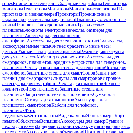
series
Кнопочные телефоны
Складные смартфоны
Телевизоры,
мониторы
Телевизоры
Мониторы
Мониторы-телевизоры
ТВ-
приставки и медиаплееры
Проекторы
Проекционные
экраны
Профессиональные дисплеи
Планшеты, электронные
книги
Планшеты
Электронные книги
Графические
планшеты
Блокноты электронные
Чехлы, бамперы для
планшетов
Аксессуары для планшетов,
смартфонов
Аксессуары для электронных книг
Смарт-часы,
аксессуары
Умные часы
Фитнес-браслеты
Умные часы
детские
Умные часы, фитнес-браслеты
Ремешки, аксессуары
для умных часов
Кабели для умных часов
Аксессуары для
смартфонов, планшетов
Зарядные устройства для телефонов,
планшетов
Чехлы, защитные стекла для телефонов
Чехлы для
смартфонов
Защитные стекла для смартфонов
Защитные
пленки для смартфонов
Стилусы для смартфонов
Игровые
аксессуары для смартфонов
Чехлы для планшетов
Чехлы с
клавиатурой для планшетов
Защитные стекла для
планшетов
Защитные пленки для планшетов
Сумки для
планшетов
Стилусы для планшетов
Аксессуары для
планшетов, смартфонов
Кабели для телефонов,
планшетов
Фото,
видеосъемка
Фотоаппараты
Видеокамеры
Экшн-камеры
Карты
памяти
Объективы
Вспышки
Аксессуары для камер
Сумки и
чехлы для камер
Зарядные устройства, аккумуляторы для фото,
видеокамер
Аксессуары для объективов
Штативы
Цифровые