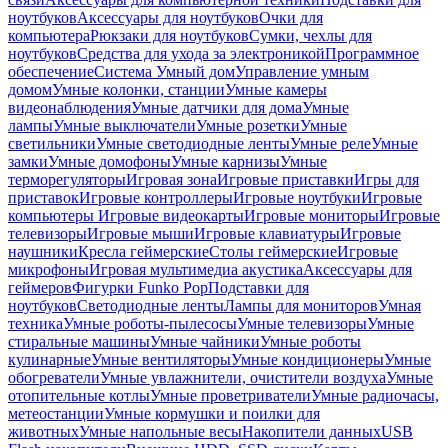
ноутбуков
Аксессуары для ноутбуков
Очки для
компьютера
Рюкзаки для ноутбуков
Сумки, чехлы для
ноутбуков
Средства для ухода за электроникой
Программное
обеспечение
Система Умный дом
Управление умным
домом
Умные колонки, станции
Умные камеры
видеонаблюдения
Умные датчики для дома
Умные
лампы
Умные выключатели
Умные розетки
Умные
светильники
Умные светодиодные ленты
Умные реле
Умные
замки
Умные домофоны
Умные карнизы
Умные
терморегуляторы
Игровая зона
Игровые приставки
Игры для
приставок
Игровые контроллеры
Игровые ноутбуки
Игровые
компьютеры
Игровые видеокарты
Игровые мониторы
Игровые
телевизоры
Игровые мыши
Игровые клавиатуры
Игровые
наушники
Кресла геймерские
Столы геймерские
Игровые
микрофоны
Игровая мультимедиа акустика
Аксессуары для
геймеров
Фигурки Funko Pop
Подставки для
ноутбуков
Светодиодные ленты
Лампы для мониторов
Умная
техника
Умные роботы-пылесосы
Умные телевизоры
Умные
стиральные машины
Умные чайники
Умные роботы
кулинарные
Умные вентиляторы
Умные кондиционеры
Умные
обогреватели
Умные увлажнители, очистители воздуха
Умные
отопительные котлы
Умные проветриватели
Умные радиочасы,
метеостанции
Умные кормушки и поилки для
животных
Умные напольные весы
Накопители данных
USB