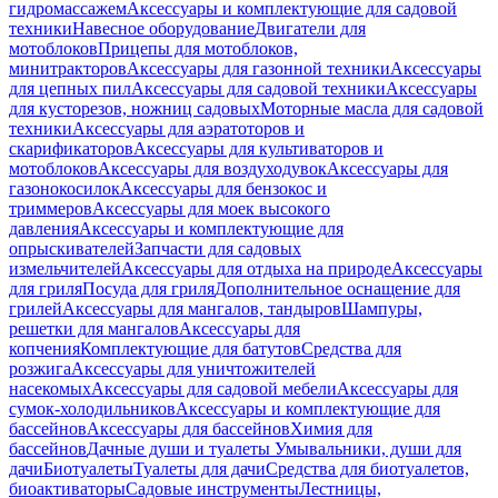
гидромассажем
Аксессуары и комплектующие для садовой
техники
Навесное оборудование
Двигатели для
мотоблоков
Прицепы для мотоблоков,
минитракторов
Аксессуары для газонной техники
Аксессуары
для цепных пил
Аксессуары для садовой техники
Аксессуары
для кусторезов, ножниц садовых
Моторные масла для садовой
техники
Аксессуары для аэратоторов и
скарификаторов
Аксессуары для культиваторов и
мотоблоков
Аксессуары для воздуходувок
Аксессуары для
газонокосилок
Аксессуары для бензокос и
триммеров
Аксессуары для моек высокого
давления
Аксессуары и комплектующие для
опрыскивателей
Запчасти для садовых
измельчителей
Аксессуары для отдыха на природе
Аксессуары
для гриля
Посуда для гриля
Дополнительное оснащение для
грилей
Аксессуары для мангалов, тандыров
Шампуры,
решетки для мангалов
Аксессуары для
копчения
Комплектующие для батутов
Средства для
розжига
Аксессуары для уничтожителей
насекомых
Аксессуары для садовой мебели
Аксессуары для
сумок-холодильников
Аксессуары и комплектующие для
бассейнов
Аксессуары для бассейнов
Химия для
бассейнов
Дачные души и туалеты
Умывальники, души для
дачи
Биотуалеты
Туалеты для дачи
Средства для биотуалетов,
биоактиваторы
Садовые инструменты
Лестницы,