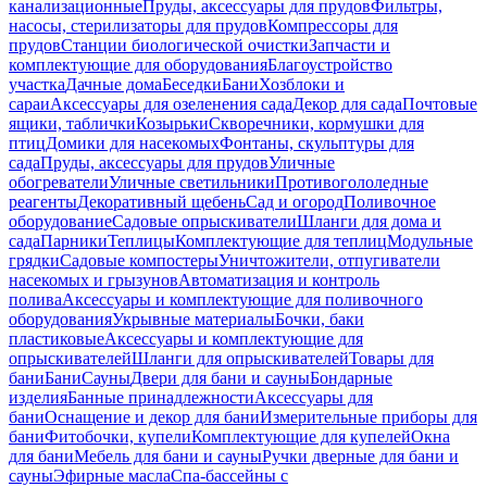
канализационные
Пруды, аксессуары для прудов
Фильтры,
насосы, стерилизаторы для прудов
Компрессоры для
прудов
Станции биологической очистки
Запчасти и
комплектующие для оборудования
Благоустройство
участка
Дачные дома
Беседки
Бани
Хозблоки и
сараи
Аксессуары для озеленения сада
Декор для сада
Почтовые
ящики, таблички
Козырьки
Скворечники, кормушки для
птиц
Домики для насекомых
Фонтаны, скульптуры для
сада
Пруды, аксессуары для прудов
Уличные
обогреватели
Уличные светильники
Противогололедные
реагенты
Декоративный щебень
Сад и огород
Поливочное
оборудование
Садовые опрыскиватели
Шланги для дома и
сада
Парники
Теплицы
Комплектующие для теплиц
Модульные
грядки
Садовые компостеры
Уничтожители, отпугиватели
насекомых и грызунов
Автоматизация и контроль
полива
Аксессуары и комплектующие для поливочного
оборудования
Укрывные материалы
Бочки, баки
пластиковые
Аксессуары и комплектующие для
опрыскивателей
Шланги для опрыскивателей
Товары для
бани
Бани
Сауны
Двери для бани и сауны
Бондарные
изделия
Банные принадлежности
Аксессуары для
бани
Оснащение и декор для бани
Измерительные приборы для
бани
Фитобочки, купели
Комплектующие для купелей
Окна
для бани
Мебель для бани и сауны
Ручки дверные для бани и
сауны
Эфирные масла
Спа-бассейны с