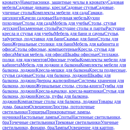
кроватку
Наматрасники, защитные чехлы в кроватку
Садовая
мебель
Садовые диваны, кресла
Садовые стулья
Садовые,
уличные столы
Комплекты мебели для сада
Гамаки,
шезлонги
Качели садовые
Надувная мебель
Кухни
походные
Столы для сада
Мебель для учебы
Столы, стулья
детские
Письменные столы
Растущие столы и парты
Растущие
кресла и стулья для учебы
Мебель для бани и сауны
Стулья,
табуретки, подставки для бани
Скамьи для бани
Столы для
бани
Журнальные столики для бани
Мебель для кабинета и
офиса
Столы офисные, компьютерные
Кресла, стулья для
офиса
Мягкая мебель для офиса
Шкафы офисные
Стеллажи,
полки для документов
Офисные тумбы
Комплекты мебели для
кабинета
Мебель для лоджии и балкона
Комплекты мебели для
балкона, лоджии
Кресла-мешки для балкона
Кресла подвесные,
стулья садовые
Столы для балкона, лоджии
Шкафы для
балкона, лоджии
Дверцы жалюзийные
Системы хранения для
балкона, лоджии
Журнальные столы, столы-книги
Тумбы для
балкона, лоджии
Кресла-качалки, кресла-маятники
Стулья для
балкона, лоджии
Кресла, пуфы для балкона,
лоджии
Компактные столы для балкона, лоджии
Товары для
дома, бакалея
Освещение
Люстры, потолочные
светильники
Торшеры
Прикроватные лампы,
ночники
Настольные лампы
Споты
Настенные светильники,
бра
Точечные светильники
Трековые светильники
Уличные
светильники, фонари, бра
Лампы
Освещение для картин,