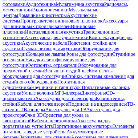
фоторамки
Аудиотехника
Мультимедиа акустика
Радиочасы,
метеостанции
Радиоприемники
Музыкальные
центры
Домашние кинотеатры
Акустические
системы
Проигрыватели виниловых пластинок
Аксессуары
для виниловых проигрывателей
Виниловые
пластинки
Инсталляционная акустика
Трансляционные
усилители
Аксессуары для аудиотехники
Комплектующие для
акустики
Акустические кабели
Подставки, стойки для
акустики
Сумки, чехлы для акустики
Оборудование для
фотостудии
Кольцевые лампы
Фоны для фотостудии
Студийное
освещение
Насадки светоформирующие для
фотостудии
Фотозонты, отражатели
Оборудование для
предметной съемки
Вспышки студийные
Комплекты
оборудования для фотостудии
Стойки, системы крепления для
студийного оборудования
Портативная
аудиотехника
Наушники и гарнитуры
Портативные колонки,
акустика
Умные колонки
MP3-плееры
Диктофоны
CD-
проигрыватели
Аксессуары для телевизоров
Кронштейны,
стойки
Кабели для телевизоров
Подписки на видеосервисы
ТВ-
антенны
ТВ-тюнеры
Аксессуары для ТВ
Аксессуары для
проектора
Очки 3D
Средства для ухода за
электроникой
Кабели, переходники
Аксессуары для
портативных устройств
Портативные аккумуляторы
Элементы
питания, зарядные устройства
Аккумуляторные
батареи
Держатели, док-станции
Аксессуары для планшетов,