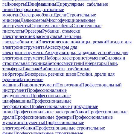
гайковерты
Шлифмашины
Циркулярные, сабельные
пилы
Перфораторы, отбойные
молотки
Электролобзики
Дрели
Строительные
миксеры
Дальномеры
Многофункциональные
инструменты
Строительные фены
Строительные
пистолеты
Фрезеры
Рубанки, стамески
электрические
Краскопульты
Степлеры,
гвоздезабиватели
Электрические ножницы, резаки
Насадки для
электроинструмента
Аксессуары для
электроинструмента
Аккумуляторы, зарядные устройства для
электроинструмента
Наборы электроинструмента
Силовая и
строительная техника
Бетоносмесители
Генераторы
Тали,
тельферы
Такелаж
Виброплиты, глубинные
вибраторы
Бензорезы, резчики швов
Стойки, дрели для
бурения
Затирочные
машины
Гидроинструмент
Погрузчики
Профессиональный
инструмент
Профессиональные
шуруповерты
Профессиональные
шлифмашины
Профессиональные
перфораторы
Профессиональные циркулярные
пилы
Профессиональные электролобзики
Профессиональные
дрели
Профессиональные фрезеры
Профессиональные
мультиинструменты
Профессиональные
электрорубанки
Профессиональные строительные
фены
Профессиональные строительные