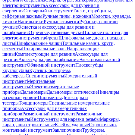
электроинструмента
Аксессуары для бурения и
сверления
Столярный инструмент
Тиски, струбцины,
гейферные зажимы
Ручные пилы, ножовки
Молотки, кувалды,
киянки
Напильники
Ручные стамески
Рубанки, рашпили
ручные
Оснастка и аксессуары для резания и
шлифования
Отрезные, пильные диски
Пильные полотна для
электроинструмента
Фрезы
Шлифовальные диски, насадки,
листы
Шлифовальные чашки
Точильные камни, круги,
сегменты
Полировальные валы
Направляющие
шины
Комплектующие для резания
Аксессуары для
резания
Аксессуары для шлифования
Электромонтажный
инструмент
Обжимной инструмент
Плоскогубцы,
круглогубцы
Кусачки, болторезы,
кабелерезы
Специнструменты
Измерительный
инструмент
Мерительные
инструменты
Электроизмерительные
приборы
Дальномеры
Дальномеры оптические
Нивелиры,
лазерные уровни
Пирометры
Детекторы и
тестеры
Толщиномеры
Специальные измерительные
приборы
Аксессуары для измерительных
приборов
Разметочный инструмент
Разметочные
инструменты
Инструменты для нарезки резьбы
Маркеры,
карандаши строительные
Клейма ударные
Строительно-
монтажный инструмент
Заклепочники
Труборезы,