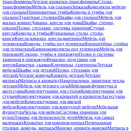
трансформеры
Детские кроватки-трансформеры
Столы-
трансформеры
Мебель для спальни
Зеркала
Комплекты мебели
для спальни
Прикроватные тумбы
Комоды и тумбы для
спальни
Туалетные столики
Шкафы для спальни
Мебель для
жилых комнат
Диваны, кресла для дома
Шкафы, стенки,
секции
Полки, стеллажи, системы хранения
Стулья,
кресла
Комоды и тумбы
Журнальные столы, столы-
книги
Кресла-качалки, кресла-маятники
Мебель для
телевизора
Комоды, тумбы под телевизор
Кронштейны, стойки
для телевизора
Каминокомплекты под телевизор
Мебель для
прихожей
Секции, тумбы в прихожую
Полки и системы
хранения в прихожую
Вешалки, подставки для
зонтов
Банкетки, скамьи
Ключницы, газетницы
Детская
мебель
Шкафы для детской
Полки, стеллажи для
детской
Детские комоды
Кровати детские
Детские
матрасы
Матрасы в кроватку
Наматрасники, защитные чехлы
детские
Мебель для детского сада
Мебельная фурнитура и
аксессуары
Комплектующие для столов
Комплектующие для
стульев
Комплектующие для кроватей и кроваток
Аксессуары
для мебели
Комплектующие для мягкой
мебели
Комплектующие для корпусной мебели
Мебельная
фурнитура
Чехлы для мебели
Системы хранения для
кухни
Товары для безопасности детей
Мебель для самых
маленьких
Кроватки для новорожденных
Пеленальные
столики, комоды, матрасы
Манежи, кровати-манежи
Матрасы в