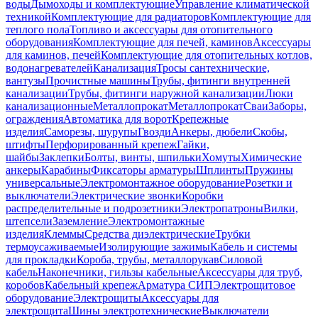
воды
Дымоходы и комплектующие
Управление климатической
техникой
Комплектующие для радиаторов
Комплектующие для
теплого пола
Топливо и аксессуары для отопительного
оборудования
Комплектующие для печей, каминов
Аксессуары
для каминов, печей
Комплектующие для отопительных котлов,
водонагревателей
Канализация
Тросы сантехнические,
вантузы
Прочистные машины
Трубы, фитинги внутренней
канализации
Трубы, фитинги наружной канализации
Люки
канализационные
Металлопрокат
Металлопрокат
Сваи
Заборы,
ограждения
Автоматика для ворот
Крепежные
изделия
Саморезы, шурупы
Гвозди
Анкеры, дюбели
Скобы,
штифты
Перфорированный крепеж
Гайки,
шайбы
Заклепки
Болты, винты, шпильки
Хомуты
Химические
анкеры
Карабины
Фиксаторы арматуры
Шплинты
Пружины
универсальные
Электромонтажное оборудование
Розетки и
выключатели
Электрические звонки
Коробки
распределительные и подрозетники
Электропатроны
Вилки,
штепсели
Заземление
Электромонтажные
изделия
Клеммы
Средства диэлектрические
Трубки
термоусаживаемые
Изолирующие зажимы
Кабель и системы
для прокладки
Короба, трубы, металлорукав
Силовой
кабель
Наконечники, гильзы кабельные
Аксессуары для труб,
коробов
Кабельный крепеж
Арматура СИП
Электрощитовое
оборудование
Электрощиты
Аксессуары для
электрощита
Шины электротехнические
Выключатели