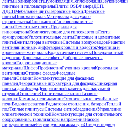
ленты
Поликарбонат
Шумоизоляция
Теплоизоляция
Звукоизоляц
плитные и пиломатериалы
Плиты OSB
Фанера
ДСП,
ЛДСП
Мебельные щиты
Террасные доски
Древесные
плиты
Пиломатериалы
Материалы для сухого
строительства
Гипсокартон
Гипсоволокнистые
листы
Цементные плиты
Профили для
гипсокартона
Комплектующие для гипсокартона
Ленты
армирующие
Уплотнительные ленты
Гипсовые и цементные
плиты
Вентиляторы вытяжные
Системы воздуховодов
Решетки
вентиляционные, диффузоры
Кровля и водосток
Черепица и
кровельные материалы
Водосточные системы
Поверхностный
водоотвод
Кровельные софиты
Доборные элементы
кровли
Гидроизоляционные
материалы
Шифер
Профнастил
Рулонная кровля
Кровельная
вентиляция
Отделка фасада
Фасадные
панели
Сайдинг
Комплектующие для фасадных
панелей
Декоративные штукатурки для фасада
Клинкерная
плитка для фасада
Декоративный камень для наружной
отделки
Отопление
Отопительные котлы
Газовые
колонки
Камины, печи-камины
Отопительные печи
Банные
печи
Водонагреватели
Радиаторы отопления, батареи
Теплый
пол
Теплые плинтусы
Системы антиобледенения
Управление
климатической техникой
Комплектующие для отопительного
оборудования
Стабилизаторы напряжения
Насосы
циркуляционные
Регулирующая арматура
Отвод и подвод