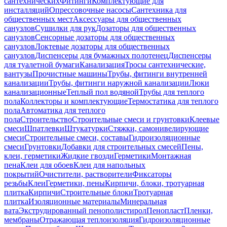
сантехнических
Фитинги
Комплектующие для
инсталляций
Опрессовочные насосы
Сантехника для
общественных мест
Аксессуары для общественных
санузлов
Сушилки для рук
Дозаторы для общественных
санузлов
Сенсорные дозаторы для общественных
санузлов
Локтевые дозаторы для общественных
санузлов
Диспенсеры для бумажных полотенец
Диспенсеры
для туалетной бумаги
Канализация
Тросы сантехнические,
вантузы
Прочистные машины
Трубы, фитинги внутренней
канализации
Трубы, фитинги наружной канализации
Люки
канализационные
Теплый пол водяной
Трубы для теплого
пола
Коллекторы и комплектующие
Термостатика для теплого
пола
Автоматика для теплого
пола
Строительство
Строительные смеси и грунтовки
Клеевые
смеси
Шпатлевки
Штукатурки
Стяжки, самонивелирующие
смеси
Строительные смеси, составы
Гидроизоляционные
смеси
Грунтовки
Добавки для строительных смесей
Пены,
клеи, герметики
Жидкие гвозди
Герметики
Монтажная
пена
Клеи для обоев
Клеи для напольных
покрытий
Очистители, растворители
Фиксаторы
резьбы
Клеи
Герметики, пены
Кирпичи, блоки, тротуарная
плитка
Кирпичи
Строительные блоки
Тротуарная
плитка
Изоляционные материалы
Минеральная
вата
Экструдированный пенополистирол
Пенопласт
Пленки,
мембраны
Отражающая теплоизоляция
Гидроизоляционные