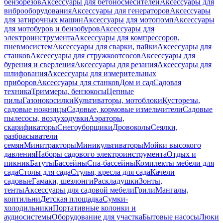
бензорезов
Аксессуары для бетоносмесителей
Аксессуары для
виброоборудования
Аксессуары для генераторов
Аксессуары
для затирочных машин
Аксессуары для мотопомп
Аксессуары
для мотобуров и бензобуров
Аксессуары для
электроинструмента
Аксессуары для компрессоров,
пневмосистем
Аксессуары для сварки, пайки
Аксессуары для
станков
Аксессуары для стружкоотсосов
Аксессуары для
бурения и сверления
Аксессуары для резания
Аксессуары для
шлифования
Аксессуары для измерительных
приборов
Аксессуары для станков
Дом и сад
Садовая
техника
Триммеры, бензокосы
Цепные
пилы
Газонокосилки
Культиваторы, мотоблоки
Кусторезы,
садовые ножницы
Садовые, кормовые измельчители
Садовые
пылесосы, воздуходувки
Аэраторы,
скарификаторы
Снегоуборщики
Дровоколы
Сеялки,
разбрасыватели
семян
Минитракторы
Миникультиваторы
Мойки высокого
давления
Наборы садового электроинструмента
Отдых и
пикник
Батуты
Бассейны
Спа-бассейны
Комплекты мебели для
сада
Столы для сада
Стулья, кресла для сада
Качели
садовые
Гамаки, шезлонги
Раскладушки
Зонты,
тенты
Аксессуары для садовой мебели
Грили
Мангалы,
коптильни
Детская площадка
Сумки-
холодильники
Портативные колонки и
аудиосистемы
Оборудование для участка
Бытовые насосы
Люки