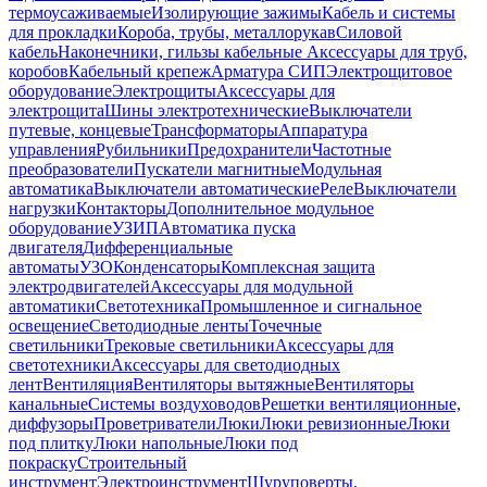
термоусаживаемые
Изолирующие зажимы
Кабель и системы
для прокладки
Короба, трубы, металлорукав
Силовой
кабель
Наконечники, гильзы кабельные
Аксессуары для труб,
коробов
Кабельный крепеж
Арматура СИП
Электрощитовое
оборудование
Электрощиты
Аксессуары для
электрощита
Шины электротехнические
Выключатели
путевые, концевые
Трансформаторы
Аппаратура
управления
Рубильники
Предохранители
Частотные
преобразователи
Пускатели магнитные
Модульная
автоматика
Выключатели автоматические
Реле
Выключатели
нагрузки
Контакторы
Дополнительное модульное
оборудование
УЗИП
Автоматика пуска
двигателя
Дифференциальные
автоматы
УЗО
Конденсаторы
Комплексная защита
электродвигателей
Аксессуары для модульной
автоматики
Светотехника
Промышленное и сигнальное
освещение
Светодиодные ленты
Точечные
светильники
Трековые светильники
Аксессуары для
светотехники
Аксессуары для светодиодных
лент
Вентиляция
Вентиляторы вытяжные
Вентиляторы
канальные
Системы воздуховодов
Решетки вентиляционные,
диффузоры
Проветриватели
Люки
Люки ревизионные
Люки
под плитку
Люки напольные
Люки под
покраску
Строительный
инструмент
Электроинструмент
Шуруповерты,