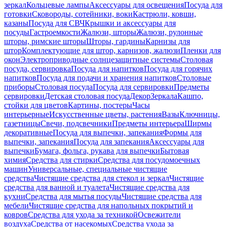
зеркал
Кольцевые лампы
Аксессуары для освещения
Посуда для
готовки
Сковороды, сотейники, воки
Кастрюли, ковши,
казаны
Посуда для СВЧ
Крышки и аксессуары для
посуды
Гастроемкости
Жалюзи, шторы
Жалюзи, рулонные
шторы, римские шторы
Шторы, гардины
Карнизы для
штор
Комплектующие для штор, карнизов, жалюзи
Пленки для
окон
Электроприводные солнцезащитные системы
Столовая
посуда, сервировка
Посуда для напитков
Посуда для горячих
напитков
Посуда для подачи и хранения напитков
Столовые
приборы
Столовая посуда
Посуда для сервировки
Предметы
сервировки
Детская столовая посуда
Декор
Зеркала
Кашпо,
стойки для цветов
Картины, постеры
Часы
интерьерные
Искусственные цветы, растения
Вазы
Ключницы,
газетницы
Свечи, подсвечники
Предметы интерьера
Ширмы
декоративные
Посуда для выпечки, запекания
Формы для
выпечки, запекания
Посуда для запекания
Аксессуары для
выпечки
Бумага, фольга, рукава для выпечки
Бытовая
химия
Средства для стирки
Средства для посудомоечных
машин
Универсальные, специальные чистящие
средства
Чистящие средства для стекол и зеркал
Чистящие
средства для ванной и туалета
Чистящие средства для
кухни
Средства для мытья посуды
Чистящие средства для
мебели
Чистящие средства для напольных покрытий и
ковров
Средства для ухода за техникой
Освежители
воздуха
Средства от насекомых
Средства ухода за