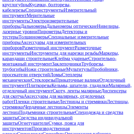
круглогубцы
Кусачки, болторезы,
кабелерезы
Специнструменты
Измерительный
инструмент
Мерительные
инструменты
Электроизмерительные
приборы
Дальномеры
Дальномеры оптические
Нивелиры,
лазерные уровни
Пирометры
Детекторы и
тестеры
Толщиномеры
Специальные измерительные
приборы
Аксессуары для измерительных
приборов
Разметочный инструмент
Разметочные
инструменты
Инструменты для нарезки резьбы
Маркеры,
карандаши строительные
Клейма ударные
Строительно-
монтажный инструмент
Заклепочники
Труборезы,
трубогибы
Ножи строительные
Мультитулы
Пробойники,
просекатели отверстий
Ломы
Степлеры
механические
Стеклорезы
Прикаточные валики
Отделочный
инструмент
Плиткорезы
Кельмы, шпатели, гладилки
Малярный,
отделочный инструмент
Скотч, ленты малярные
Диспенсеры
для скотча
Аксессуары для малярных, отделочных
работ
Пленки строительные
Лестницы и стремянки
Лестницы,
стремянки
Чердачные лестницы
Элементы
лестниц
Подъемники строительные
Спецодежда и средства
защиты
Средства индивидуальной
защиты
Огнетушители
Сумки, пояса для
инструментов
Производственная
одежда
Спецодежда
Спецобувь
Организация рабочего