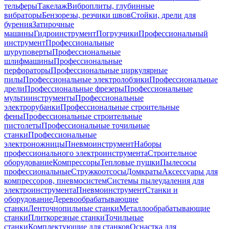
тельферы
Такелаж
Виброплиты, глубинные
вибраторы
Бензорезы, резчики швов
Стойки, дрели для
бурения
Затирочные
машины
Гидроинструмент
Погрузчики
Профессиональный
инструмент
Профессиональные
шуруповерты
Профессиональные
шлифмашины
Профессиональные
перфораторы
Профессиональные циркулярные
пилы
Профессиональные электролобзики
Профессиональные
дрели
Профессиональные фрезеры
Профессиональные
мультиинструменты
Профессиональные
электрорубанки
Профессиональные строительные
фены
Профессиональные строительные
пистолеты
Профессиональные точильные
станки
Профессиональные
электроножницы
Пневмоинструмент
Наборы
профессионального электроинструмента
Строительное
оборудование
Компрессоры
Тепловые пушки
Пылесосы
профессиональные
Стружкоотсосы
Домкраты
Аксессуары для
компрессоров, пневмосистем
Системы пылеудаления для
электроинструмента
Пневмоинструмент
Станки и
оборудование
Деревообрабатывающие
станки
Ленточнопильные станки
Металлообрабатывающие
станки
Плиткорезные станки
Точильные
станки
Комплектующие для станков
Оснастка для