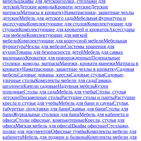
мебель
Шкафы для детской
Полки, стеллажи для
детской
Детские комоды
Кровати детские
Детские
матрасы
Матрасы в кроватку
Наматрасники, защитные чехлы
детские
Мебель для детского сада
Мебельная фурнитура и
аксессуары
Комплектующие для столов
Комплектующие для
стульев
Комплектующие для кроватей и кроваток
Аксессуары
для мебели
Комплектующие для мягкой
мебели
Комплектующие для корпусной мебели
Мебельная
фурнитура
Чехлы для мебели
Системы хранения для
кухни
Товары для безопасности детей
Мебель для самых
маленьких
Кроватки для новорожденных
Пеленальные
столики, комоды, матрасы
Манежи, кровати-манежи
Матрасы в
кроватку
Наматрасники, защитные чехлы в кроватку
Садовая
мебель
Садовые диваны, кресла
Садовые стулья
Садовые,
уличные столы
Комплекты мебели для сада
Гамаки,
шезлонги
Качели садовые
Надувная мебель
Кухни
походные
Столы для сада
Мебель для учебы
Столы, стулья
детские
Письменные столы
Растущие столы и парты
Растущие
кресла и стулья для учебы
Мебель для бани и сауны
Стулья,
табуретки, подставки для бани
Скамьи для бани
Столы для
бани
Журнальные столики для бани
Мебель для кабинета и
офиса
Столы офисные, компьютерные
Кресла, стулья для
офиса
Мягкая мебель для офиса
Шкафы офисные
Стеллажи,
полки для документов
Офисные тумбы
Комплекты мебели для
кабинета
Мебель для лоджии и балкона
Комплекты мебели для