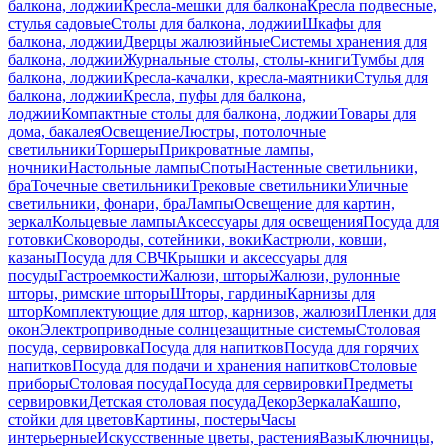
балкона, лоджии
Кресла-мешки для балкона
Кресла подвесные,
стулья садовые
Столы для балкона, лоджии
Шкафы для
балкона, лоджии
Дверцы жалюзийные
Системы хранения для
балкона, лоджии
Журнальные столы, столы-книги
Тумбы для
балкона, лоджии
Кресла-качалки, кресла-маятники
Стулья для
балкона, лоджии
Кресла, пуфы для балкона,
лоджии
Компактные столы для балкона, лоджии
Товары для
дома, бакалея
Освещение
Люстры, потолочные
светильники
Торшеры
Прикроватные лампы,
ночники
Настольные лампы
Споты
Настенные светильники,
бра
Точечные светильники
Трековые светильники
Уличные
светильники, фонари, бра
Лампы
Освещение для картин,
зеркал
Кольцевые лампы
Аксессуары для освещения
Посуда для
готовки
Сковороды, сотейники, воки
Кастрюли, ковши,
казаны
Посуда для СВЧ
Крышки и аксессуары для
посуды
Гастроемкости
Жалюзи, шторы
Жалюзи, рулонные
шторы, римские шторы
Шторы, гардины
Карнизы для
штор
Комплектующие для штор, карнизов, жалюзи
Пленки для
окон
Электроприводные солнцезащитные системы
Столовая
посуда, сервировка
Посуда для напитков
Посуда для горячих
напитков
Посуда для подачи и хранения напитков
Столовые
приборы
Столовая посуда
Посуда для сервировки
Предметы
сервировки
Детская столовая посуда
Декор
Зеркала
Кашпо,
стойки для цветов
Картины, постеры
Часы
интерьерные
Искусственные цветы, растения
Вазы
Ключницы,