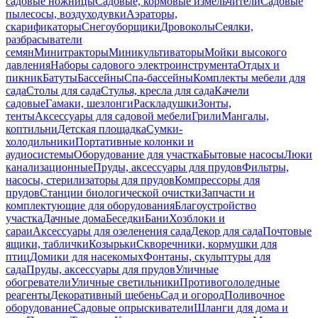
садовые ножницы
Садовые, кормовые измельчители
Садовые
пылесосы, воздуходувки
Аэраторы,
скарификаторы
Снегоуборщики
Дровоколы
Сеялки,
разбрасыватели
семян
Минитракторы
Миникультиваторы
Мойки высокого
давления
Наборы садового электроинструмента
Отдых и
пикник
Батуты
Бассейны
Спа-бассейны
Комплекты мебели для
сада
Столы для сада
Стулья, кресла для сада
Качели
садовые
Гамаки, шезлонги
Раскладушки
Зонты,
тенты
Аксессуары для садовой мебели
Грили
Мангалы,
коптильни
Детская площадка
Сумки-
холодильники
Портативные колонки и
аудиосистемы
Оборудование для участка
Бытовые насосы
Люки
канализационные
Пруды, аксессуары для прудов
Фильтры,
насосы, стерилизаторы для прудов
Компрессоры для
прудов
Станции биологической очистки
Запчасти и
комплектующие для оборудования
Благоустройство
участка
Дачные дома
Беседки
Бани
Хозблоки и
сараи
Аксессуары для озеленения сада
Декор для сада
Почтовые
ящики, таблички
Козырьки
Скворечники, кормушки для
птиц
Домики для насекомых
Фонтаны, скульптуры для
сада
Пруды, аксессуары для прудов
Уличные
обогреватели
Уличные светильники
Противогололедные
реагенты
Декоративный щебень
Сад и огород
Поливочное
оборудование
Садовые опрыскиватели
Шланги для дома и