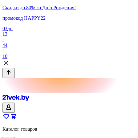
Скидки до 80% ко Дню Рождения!
промокод HAPPY22
03
дн
13
:
44
:
10
Каталог товаров