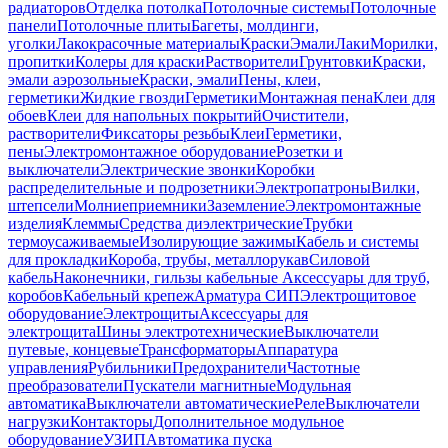
радиаторов
Отделка потолка
Потолочные системы
Потолочные
панели
Потолочные плиты
Багеты, молдинги,
уголки
Лакокрасочные материалы
Краски
Эмали
Лаки
Морилки,
пропитки
Колеры для краски
Растворители
Грунтовки
Краски,
эмали аэрозольные
Краски, эмали
Пены, клеи,
герметики
Жидкие гвозди
Герметики
Монтажная пена
Клеи для
обоев
Клеи для напольных покрытий
Очистители,
растворители
Фиксаторы резьбы
Клеи
Герметики,
пены
Электромонтажное оборудование
Розетки и
выключатели
Электрические звонки
Коробки
распределительные и подрозетники
Электропатроны
Вилки,
штепсели
Молниеприемники
Заземление
Электромонтажные
изделия
Клеммы
Средства диэлектрические
Трубки
термоусаживаемые
Изолирующие зажимы
Кабель и системы
для прокладки
Короба, трубы, металлорукав
Силовой
кабель
Наконечники, гильзы кабельные
Аксессуары для труб,
коробов
Кабельный крепеж
Арматура СИП
Электрощитовое
оборудование
Электрощиты
Аксессуары для
электрощита
Шины электротехнические
Выключатели
путевые, концевые
Трансформаторы
Аппаратура
управления
Рубильники
Предохранители
Частотные
преобразователи
Пускатели магнитные
Модульная
автоматика
Выключатели автоматические
Реле
Выключатели
нагрузки
Контакторы
Дополнительное модульное
оборудование
УЗИП
Автоматика пуска