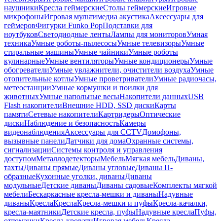
наушники
Кресла геймерские
Столы геймерские
Игровые
микрофоны
Игровая мультимедиа акустика
Аксессуары для
геймеров
Фигурки Funko Pop
Подставки для
ноутбуков
Светодиодные ленты
Лампы для мониторов
Умная
техника
Умные роботы-пылесосы
Умные телевизоры
Умные
стиральные машины
Умные чайники
Умные роботы
кулинарные
Умные вентиляторы
Умные кондиционеры
Умные
обогреватели
Умные увлажнители, очистители воздуха
Умные
отопительные котлы
Умные проветриватели
Умные радиочасы,
метеостанции
Умные кормушки и поилки для
животных
Умные напольные весы
Накопители данных
USB
Flash накопители
Внешние HDD, SSD диски
Карты
памяти
Сетевые накопители
Картридеры
Оптические
диски
Наблюдение и безопасность
Камеры
видеонаблюдения
Аксессуары для CCTV
Домофоны,
вызывные панели
Датчики для дома
Охранные системы,
сигнализации
Системы контроля и управления
доступом
Металлодетекторы
Мебель
Мягкая мебель
Диваны,
тахты
Диваны прямые
Диваны угловые
Диваны П-
образные
Кухонные уголки, диваны
Диваны
модульные
Детские диваны
Диваны садовые
Комплекты мягкой
мебели
Бескаркасные кресла-мешки и диваны
Надувные
диваны
Кресла
Кресла
Кресла-мешки и пуфы
Кресла-качалки,
кресла-маятники
Детские кресла, пуфы
Надувные кресла
Пуфы,
оттоманки
Кресла-кровати
Игровая мебель
Кресла