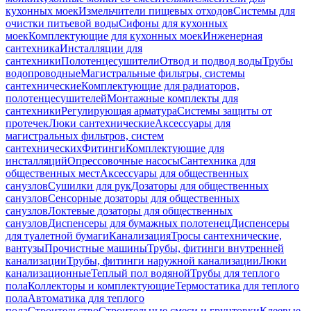
кухонных моек
Измельчители пищевых отходов
Системы для
очистки питьевой воды
Сифоны для кухонных
моек
Комплектующие для кухонных моек
Инженерная
сантехника
Инсталляции для
сантехники
Полотенцесушители
Отвод и подвод воды
Трубы
водопроводные
Магистральные фильтры, системы
сантехнические
Комплектующие для радиаторов,
полотенцесушителей
Монтажные комплекты для
сантехники
Регулирующая арматура
Системы защиты от
протечек
Люки сантехнические
Аксессуары для
магистральных фильтров, систем
сантехнических
Фитинги
Комплектующие для
инсталляций
Опрессовочные насосы
Сантехника для
общественных мест
Аксессуары для общественных
санузлов
Сушилки для рук
Дозаторы для общественных
санузлов
Сенсорные дозаторы для общественных
санузлов
Локтевые дозаторы для общественных
санузлов
Диспенсеры для бумажных полотенец
Диспенсеры
для туалетной бумаги
Канализация
Тросы сантехнические,
вантузы
Прочистные машины
Трубы, фитинги внутренней
канализации
Трубы, фитинги наружной канализации
Люки
канализационные
Теплый пол водяной
Трубы для теплого
пола
Коллекторы и комплектующие
Термостатика для теплого
пола
Автоматика для теплого
пола
Строительство
Строительные смеси и грунтовки
Клеевые