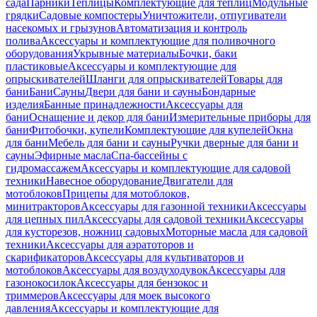
сада
Парники
Теплицы
Комплектующие для теплиц
Модульные
грядки
Садовые компостеры
Уничтожители, отпугиватели
насекомых и грызунов
Автоматизация и контроль
полива
Аксессуары и комплектующие для поливочного
оборудования
Укрывные материалы
Бочки, баки
пластиковые
Аксессуары и комплектующие для
опрыскивателей
Шланги для опрыскивателей
Товары для
бани
Бани
Сауны
Двери для бани и сауны
Бондарные
изделия
Банные принадлежности
Аксессуары для
бани
Оснащение и декор для бани
Измерительные приборы для
бани
Фитобочки, купели
Комплектующие для купелей
Окна
для бани
Мебель для бани и сауны
Ручки дверные для бани и
сауны
Эфирные масла
Спа-бассейны с
гидромассажем
Аксессуары и комплектующие для садовой
техники
Навесное оборудование
Двигатели для
мотоблоков
Прицепы для мотоблоков,
минитракторов
Аксессуары для газонной техники
Аксессуары
для цепных пил
Аксессуары для садовой техники
Аксессуары
для кусторезов, ножниц садовых
Моторные масла для садовой
техники
Аксессуары для аэратоторов и
скарификаторов
Аксессуары для культиваторов и
мотоблоков
Аксессуары для воздуходувок
Аксессуары для
газонокосилок
Аксессуары для бензокос и
триммеров
Аксессуары для моек высокого
давления
Аксессуары и комплектующие для