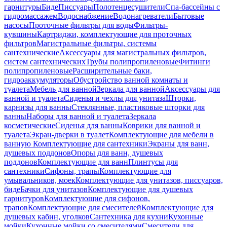
гарнитуры
Биде
Писсуары
Полотенцесушители
Спа-бассейны с
гидромассажем
Водоснабжение
Водонагреватели
Бытовые
насосы
Проточные фильтры для воды
Фильтры-
кувшины
Картриджи, комплектующие для проточных
фильтров
Магистральные фильтры, системы
сантехнические
Аксессуары для магистральных фильтров,
систем сантехнических
Трубы полипропиленовые
Фитинги
полипропиленовые
Расширительные баки,
гидроаккумуляторы
Обустройство ванной комнаты и
туалета
Мебель для ванной
Зеркала для ванной
Аксессуары для
ванной и туалета
Сиденья и чехлы для унитаза
Шторки,
карнизы для ванны
Стеклянные, пластиковые шторки для
ванны
Наборы для ванной и туалета
Зеркала
косметические
Сиденья для ванны
Коврики для ванной и
туалета
Экран-дверки в туалет
Комплектующие для мебели в
ванную
Комплектующие для сантехники
Экраны для ванн,
душевых поддонов
Опоры для ванн, душевых
поддонов
Комплектующие для ванн
Плинтусы для
сантехники
Сифоны, трапы
Комплектующие для
умывальников, моек
Комплектующие для унитазов, писсуаров,
биде
Бачки для унитазов
Комплектующие для душевых
гарнитуров
Комплектующие для сифонов,
трапов
Комплектующие для смесителей
Комплектующие для
душевых кабин, уголков
Сантехника для кухни
Кухонные
мойки
Кухонные мойки со смесителями
Смесители для