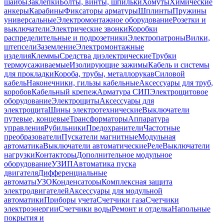
шайбы
Заклепки
Болты, винты, шпильки
Хомуты
Химические
анкеры
Карабины
Фиксаторы арматуры
Шплинты
Пружины
универсальные
Электромонтажное оборудование
Розетки и
выключатели
Электрические звонки
Коробки
распределительные и подрозетники
Электропатроны
Вилки,
штепсели
Заземление
Электромонтажные
изделия
Клеммы
Средства диэлектрические
Трубки
термоусаживаемые
Изолирующие зажимы
Кабель и системы
для прокладки
Короба, трубы, металлорукав
Силовой
кабель
Наконечники, гильзы кабельные
Аксессуары для труб,
коробов
Кабельный крепеж
Арматура СИП
Электрощитовое
оборудование
Электрощиты
Аксессуары для
электрощита
Шины электротехнические
Выключатели
путевые, концевые
Трансформаторы
Аппаратура
управления
Рубильники
Предохранители
Частотные
преобразователи
Пускатели магнитные
Модульная
автоматика
Выключатели автоматические
Реле
Выключатели
нагрузки
Контакторы
Дополнительное модульное
оборудование
УЗИП
Автоматика пуска
двигателя
Дифференциальные
автоматы
УЗО
Конденсаторы
Комплексная защита
электродвигателей
Аксессуары для модульной
автоматики
Приборы учета
Счетчики газа
Счетчики
электроэнергии
Счетчики воды
Ремонт и отделка
Напольные
покрытия и