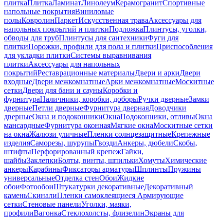
плитка
Плитка
Ламинат
Линолеум
Керамогранит
Спортивные
напольные покрытия
Виниловые
полы
Ковролин
Паркет
Искусственная трава
Аксессуары для
напольных покрытий и плитки
Подложка
Плинтусы, уголки,
обводы для труб
Плинтусы для сантехники
Фуги для
плитки
Порожки, профили для пола и плитки
Приспособления
для укладки плитки
Системы выравнивания
плитки
Аксессуары для напольных
покрытий
Реставрационные материалы
Двери и арки
Двери
входные
Двери межкомнатные
Арки межкомнатные
Москитные
сетки
Двери для бани и сауны
Коробки и
фурнитура
Наличники, коробки, доборы
Ручки дверные
Замки
дверные
Петли дверные
Фурнитура дверная
Доводчики
дверные
Окна и подоконники
Окна
Подоконники, отливы
Окна
мансардные
Фурнитура оконная
Мягкие окна
Москитные сетки
на окна
Жалюзи уличные
Пленки солнцезащитные
Крепежные
изделия
Саморезы, шурупы
Гвозди
Анкеры, дюбели
Скобы,
штифты
Перфорированный крепеж
Гайки,
шайбы
Заклепки
Болты, винты, шпильки
Хомуты
Химические
анкеры
Карабины
Фиксаторы арматуры
Шплинты
Пружины
универсальные
Отделка стен
Обои
Жидкие
обои
Фотообои
Штукатурки декоративные
Декоративный
камень
Скинали
Пленки самоклеящиеся
Армирующие
сетки
Стеновые панели
Уголки, маяки,
профили
Вагонка
Стеклохолсты, флизелин
Экраны для