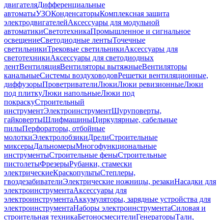
двигателя
Дифференциальные
автоматы
УЗО
Конденсаторы
Комплексная защита
электродвигателей
Аксессуары для модульной
автоматики
Светотехника
Промышленное и сигнальное
освещение
Светодиодные ленты
Точечные
светильники
Трековые светильники
Аксессуары для
светотехники
Аксессуары для светодиодных
лент
Вентиляция
Вентиляторы вытяжные
Вентиляторы
канальные
Системы воздуховодов
Решетки вентиляционные,
диффузоры
Проветриватели
Люки
Люки ревизионные
Люки
под плитку
Люки напольные
Люки под
покраску
Строительный
инструмент
Электроинструмент
Шуруповерты,
гайковерты
Шлифмашины
Циркулярные, сабельные
пилы
Перфораторы, отбойные
молотки
Электролобзики
Дрели
Строительные
миксеры
Дальномеры
Многофункциональные
инструменты
Строительные фены
Строительные
пистолеты
Фрезеры
Рубанки, стамески
электрические
Краскопульты
Степлеры,
гвоздезабиватели
Электрические ножницы, резаки
Насадки для
электроинструмента
Аксессуары для
электроинструмента
Аккумуляторы, зарядные устройства для
электроинструмента
Наборы электроинструмента
Силовая и
строительная техника
Бетоносмесители
Генераторы
Тали,