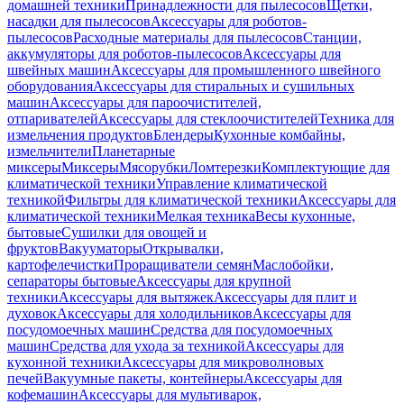
домашней техники
Принадлежности для пылесосов
Щетки,
насадки для пылесосов
Аксессуары для роботов-
пылесосов
Расходные материалы для пылесосов
Станции,
аккумуляторы для роботов-пылесосов
Аксессуары для
швейных машин
Аксессуары для промышленного швейного
оборудования
Аксессуары для стиральных и сушильных
машин
Аксессуары для пароочистителей,
отпаривателей
Аксессуары для стеклоочистителей
Техника для
измельчения продуктов
Блендеры
Кухонные комбайны,
измельчители
Планетарные
миксеры
Миксеры
Мясорубки
Ломтерезки
Комплектующие для
климатической техники
Управление климатической
техникой
Фильтры для климатической техники
Аксессуары для
климатической техники
Мелкая техника
Весы кухонные,
бытовые
Сушилки для овощей и
фруктов
Вакууматоры
Открывалки,
картофелечистки
Проращиватели семян
Маслобойки,
сепараторы бытовые
Аксессуары для крупной
техники
Аксессуары для вытяжек
Аксессуары для плит и
духовок
Аксессуары для холодильников
Аксессуары для
посудомоечных машин
Средства для посудомоечных
машин
Средства для ухода за техникой
Аксессуары для
кухонной техники
Аксессуары для микроволновых
печей
Вакуумные пакеты, контейнеры
Аксессуары для
кофемашин
Аксессуары для мультиварок,