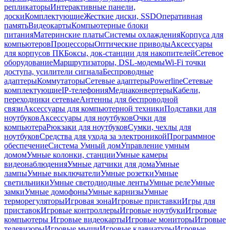
репликаторы
Интерактивные панели,
доски
Комплектующие
Жесткие диски, SSD
Оперативная
память
Видеокарты
Компьютерные блоки
питания
Материнские платы
Системы охлаждения
Корпуса для
компьютеров
Процессоры
Оптические приводы
Аксессуары
для корпусов ПК
Боксы, док-станции для накопителей
Сетевое
оборудование
Маршрутизаторы, DSL-модемы
Wi-Fi точки
доступа, усилители сигнала
Беспроводные
адаптеры
Коммутаторы
Сетевые адаптеры
Powerline
Сетевые
комплектующие
IP-телефония
Медиаконвертеры
Кабели,
переходники сетевые
Антенны для беспроводной
связи
Аксессуары для компьютерной техники
Подставки для
ноутбуков
Аксессуары для ноутбуков
Очки для
компьютера
Рюкзаки для ноутбуков
Сумки, чехлы для
ноутбуков
Средства для ухода за электроникой
Программное
обеспечение
Система Умный дом
Управление умным
домом
Умные колонки, станции
Умные камеры
видеонаблюдения
Умные датчики для дома
Умные
лампы
Умные выключатели
Умные розетки
Умные
светильники
Умные светодиодные ленты
Умные реле
Умные
замки
Умные домофоны
Умные карнизы
Умные
терморегуляторы
Игровая зона
Игровые приставки
Игры для
приставок
Игровые контроллеры
Игровые ноутбуки
Игровые
компьютеры
Игровые видеокарты
Игровые мониторы
Игровые
телевизоры
Игровые мыши
Игровые клавиатуры
Игровые