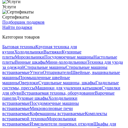
Услуги
Сертификаты
Подборщик подарков
Найти подарки
Категории товаров
Бытовая техника
Крупная техника для
кухни
Холодильники
Вытяжки
Кухонные
плиты
Морозильники
Посудомоечные машины
Настольные
плиты
Винные шкафы
Мини-холодильники
Техника для ухода
за одеждой
Стиральные машины
Стиральные машины
встраиваемые
Утюги
Отпариватели
Швейные, вышивальные
машины
Промышленные швейные
машины
Оверлоки
Сушильные машины, шкафы
Гладильные
системы, прессы
Машинки для удаления катышков
Сушилки
для обуви
Встраиваемая техника, оборудование
Варочные
панели
Духовые шкафы
Холодильники
встраиваемые
Посудомоечные машины
встраиваемые
Микроволновые печи
встраиваемые
Кофемашины встраиваемые
Комплекты
встраиваемой техники
Морозильники
встраиваемые
Измельчители пищевых отходов
Шкафы для