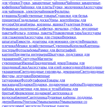
для уборки
Турки, заварочные чайники
Чайники заварочные,
кофейники
Чайники для плиты
Турки, молочники
Аксессуары
для чайников, электрочайников
Фильтры-
кувшины
Хозяйственные товары
Сушилки для белья,
прищепки
Гладильные доски
Урны, контейнеры для
мусора
Органайзеры, корзины, ящики
Туалетная бумага,
бумажные полотенца
Салфетки, мочалки, губки, мусорные
пакеты
Фольга, пленка, пакеты
Упаковочная тара
Аксессуары
для глажения
Аксессуары для стирки
Веревки,
шпагаты
Емкости, дозаторы для моющих средств
Вешалки-
плечики
Мешки хозяйственные
Сувениры
Копилки
Картины,
постеры
Фотоальбомы
Рамки для фотографий,
картин
Предметы интерьера
Шкатулки, подставки для
украшений
Статуэтки
Магниты
сувенирные
Иконы
Праздничный декор
Товары для
праздника
Елки
Аксессуары для елей новогодних
Новогодние
украшения
Светодиодные гирлянды, декорации
Светодиодные
фигуры, игрушки
Временные
татуировки
Фотобутафория
Товары для
маскарада
Подарки
Подарки, подарочные наборы
Подарочные
наборы косметики для лица и тела
Наборы для
бритья
Оформление подарков
Сантехника и
водоснабжение
Сантехника
Душевые кабины, поддоны,
двери
Ванны
Унитазы
Умывальники
Умывальники со
смесителями
Смесители
Душевые панели,