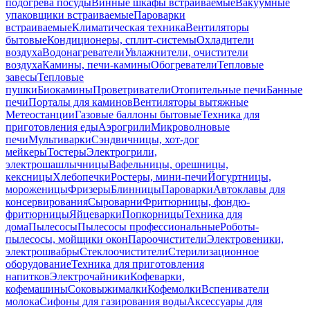
подогрева посуды
Винные шкафы встраиваемые
Вакуумные
упаковщики встраиваемые
Пароварки
встраиваемые
Климатическая техника
Вентиляторы
бытовые
Кондиционеры, сплит-системы
Охладители
воздуха
Водонагреватели
Увлажнители, очистители
воздуха
Камины, печи-камины
Обогреватели
Тепловые
завесы
Тепловые
пушки
Биокамины
Проветриватели
Отопительные печи
Банные
печи
Порталы для каминов
Вентиляторы вытяжные
Метеостанции
Газовые баллоны бытовые
Техника для
приготовления еды
Аэрогрили
Микроволновые
печи
Мультиварки
Сэндвичницы, хот-дог
мейкеры
Тостеры
Электрогрили,
электрошашлычницы
Вафельницы, орешницы,
кексницы
Хлебопечки
Ростеры, мини-печи
Йогуртницы,
мороженицы
Фризеры
Блинницы
Пароварки
Автоклавы для
консервирования
Сыроварни
Фритюрницы, фондю-
фритюрницы
Яйцеварки
Попкорницы
Техника для
дома
Пылесосы
Пылесосы профессиональные
Роботы-
пылесосы, мойщики окон
Пароочистители
Электровеники,
электрошвабры
Стеклоочистители
Стерилизационное
оборудование
Техника для приготовления
напитков
Электрочайники
Кофеварки,
кофемашины
Соковыжималки
Кофемолки
Вспениватели
молока
Сифоны для газирования воды
Аксессуары для