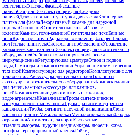
материалы
Шифер
Профнастил
Рулонная кровля
Кровельная
вентиляция
Отделка фасада
Фасадные
панели
Сайдинг
Комплектующие для фасадных
панелей
Декоративные штукатурки для фасада
Клинкерная
плитка для фасада
Декоративный камень для наружной
отделки
Отопление
Отопительные котлы
Газовые
колонки
Камины, печи-камины
Отопительные печи
Банные
печи
Водонагреватели
Радиаторы отопления, батареи
Теплый
пол
Теплые плинтусы
Системы антиобледенения
Управление
климатической техникой
Комплектующие для отопительного
оборудования
Стабилизаторы напряжения
Насосы
циркуляционные
Регулирующая арматура
Отвод и подвод
воды
Дымоходы и комплектующие
Управление климатической
техникой
Комплектующие для радиаторов
Комплектующие для
теплого пола
Аксессуары для теплых полов
Топливо и
аксессуары для отопительного оборудования
Комплектующие
для печей, каминов
Аксессуары для каминов,
печей
Комплектующие для отопительных котлов,
водонагревателей
Канализация
Тросы сантехнические,
вантузы
Прочистные машины
Трубы, фитинги внутренней
канализации
Трубы, фитинги наружной канализации
Люки
канализационные
Металлопрокат
Металлопрокат
Сваи
Заборы,
ограждения
Автоматика для ворот
Крепежные
изделия
Саморезы, шурупы
Гвозди
Анкеры, дюбели
Скобы,
штифты
Перфорированный крепеж
Гайки,