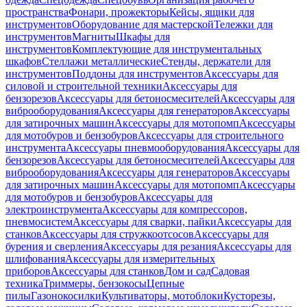
пространства
Фонари, прожекторы
Кейсы, ящики для
инструментов
Оборудование для мастерской
Тележки для
инструментов
Магниты
Шкафы для
инструментов
Комплектующие для инструментальных
шкафов
Стеллажи металлические
Стенды, держатели для
инструментов
Поддоны для инструментов
Аксессуары для
силовой и строительной техники
Аксессуары для
бензорезов
Аксессуары для бетоносмесителей
Аксессуары для
виброоборудования
Аксессуары для генераторов
Аксессуары
для затирочных машин
Аксессуары для мотопомп
Аксессуары
для мотобуров и бензобуров
Аксессуары для строительного
инструмента
Аксессуары пневмооборудования
Аксессуары для
бензорезов
Аксессуары для бетоносмесителей
Аксессуары для
виброоборудования
Аксессуары для генераторов
Аксессуары
для затирочных машин
Аксессуары для мотопомп
Аксессуары
для мотобуров и бензобуров
Аксессуары для
электроинструмента
Аксессуары для компрессоров,
пневмосистем
Аксессуары для сварки, пайки
Аксессуары для
станков
Аксессуары для стружкоотсосов
Аксессуары для
бурения и сверления
Аксессуары для резания
Аксессуары для
шлифования
Аксессуары для измерительных
приборов
Аксессуары для станков
Дом и сад
Садовая
техника
Триммеры, бензокосы
Цепные
пилы
Газонокосилки
Культиваторы, мотоблоки
Кусторезы,