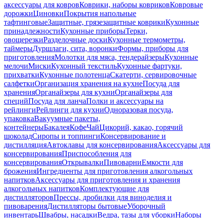
аксессуары для ковров
Коврики, наборы ковриков
Ковровые
дорожки
Циновки
Покрытия напольные
тафтинговые
Защитные, грязезащитные коврики
Кухонные
принадлежности
Кухонные приборы
Терки,
овощерезки
Разделочные доски
Кухонные термометры,
таймеры
Дуршлаги, сита, воронки
Формы, приборы для
приготовления
Молотки для мяса, тендерайзеры
Кухонные
мелочи
Миски
Кухонный текстиль
Кухонные фартуки,
прихватки
Кухонные полотенца
Скатерти, сервировочные
салфетки
Организация хранения на кухне
Посуда для
хранения
Органайзеры для кухни
Органайзеры для
специй
Посуда для ланча
Полки и аксессуары на
рейлинги
Рейлинги для кухни
Одноразовая посуда,
упаковка
Вакуумные пакеты,
контейнеры
Бакалея
Кофе
Чай
Цикорий, какао, горячий
шоколад
Сиропы и топпинги
Консервирование и
дистилляция
Автоклавы для консервирования
Аксессуары для
консервирования
Приспособления для
консервирования
Открывалки
Пивоварни
Емкости для
брожения
Ингредиенты для приготовления алкогольных
напитков
Аксессуары для приготовления и хранения
алкогольных напитков
Комплектующие для
дистилляторов
Прессы, дробилки для виноделия и
пивоварения
Дистилляторы бытовые
Уборочный
инвентарь
Швабры, насадки
Ведра, тазы для уборки
Наборы