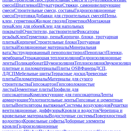
смеси
Шпатлевки
Штукатурки
Стяжки, самонивелирующие
смеси
Строительные смеси, составы
Гидроизоляционные
смеси
Грунтовки
Добавки для строительных смесей
Пены,
клеи, герметики
Жидкие гвозди
Герметики
Монтажная
пена
Клеи для обоев
Клеи для напольных
покрытий
Очистители, растворители
Фиксаторы
резьбы
Клеи
Герметики, пены
Кирпичи, блоки, тротуарная
плитка
Кирпичи
Строительные блоки
Тротуарная
плитка
Изоляционные материалы
Минеральная
вата
Экструдированный пенополистирол
Пенопласт
Пленки,
мембраны
Отражающая теплоизоляция
Гидроизоляционные
ленты
Поликарбонат
Шумоизоляция
Теплоизоляция
Звукоизоляц
плитные и пиломатериалы
Плиты OSB
Фанера
ДСП,
ЛДСП
Мебельные щиты
Террасные доски
Древесные
плиты
Пиломатериалы
Материалы для сухого
строительства
Гипсокартон
Гипсоволокнистые
листы
Цементные плиты
Профили для
гипсокартона
Комплектующие для гипсокартона
Ленты
армирующие
Уплотнительные ленты
Гипсовые и цементные
плиты
Вентиляторы вытяжные
Системы воздуховодов
Решетки
вентиляционные, диффузоры
Кровля и водосток
Черепица и
кровельные материалы
Водосточные системы
Поверхностный
водоотвод
Кровельные софиты
Доборные элементы
кровли
Гидроизоляционные