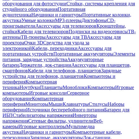
оборудования для фотостудии
Стойки, системы крепления для
студийного оборудования
Портативная
аудиотехника
Наушники и гарнитуры
Портативные колонки,
акустика
Умные колонки
MP3-плееры
Диктофоны
CD-
проигрыватели
Аксессуары для телевизоров
Кронштейны,
стойки
Кабели для телевизоров
Подписки на видеосервисы
ТВ-
антенны
ТВ-тюнеры
Аксессуары для ТВ
Аксессуары для
проектора
Очки 3D
Средства для ухода за
электроникой
Кабели, переходники
Аксессуары для
портативных устройств
Портативные аккумуляторы
Элементы
питания, зарядные устройства
Аккумуляторные
батареи
Держатели, док-станции
Аксессуары для планшетов,
смартфонов
Кабели для телефонов, планшетов
Зарядные
устройства для телефонов, планшетов
Компьютеры и
периферия
Компьютерная
техника
Ноутбуки
Планшеты
Моноблоки
Компьютеры
Игровые
компьютеры
Игровые консоли
Серверное
оборудование
Компьютерная
периферия
Мониторы
Мыши
Клавиатуры
Стилусы
Наборы
периферии
Источники бесперебойного питания
Батареи для
ИБП
Стабилизаторы напряжения
Инверторы
напряжения
Сетевые фильтры, удлинители
Веб-
камеры
Игровые контроллеры
Мультимедиа
акустика
Наушники и гарнитуры
Компьютерные кабели,
переходники
Зарядные, аккумуляторы
Док-станции,