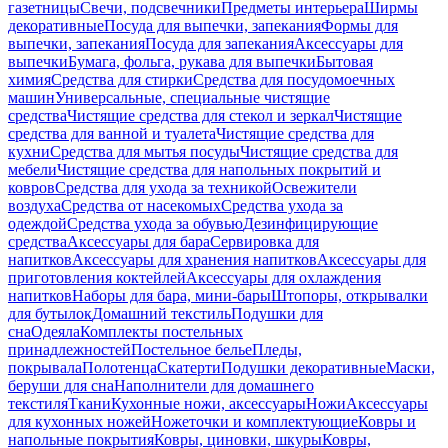
газетницы
Свечи, подсвечники
Предметы интерьера
Ширмы
декоративные
Посуда для выпечки, запекания
Формы для
выпечки, запекания
Посуда для запекания
Аксессуары для
выпечки
Бумага, фольга, рукава для выпечки
Бытовая
химия
Средства для стирки
Средства для посудомоечных
машин
Универсальные, специальные чистящие
средства
Чистящие средства для стекол и зеркал
Чистящие
средства для ванной и туалета
Чистящие средства для
кухни
Средства для мытья посуды
Чистящие средства для
мебели
Чистящие средства для напольных покрытий и
ковров
Средства для ухода за техникой
Освежители
воздуха
Средства от насекомых
Средства ухода за
одеждой
Средства ухода за обувью
Дезинфицирующие
средства
Аксессуары для бара
Сервировка для
напитков
Аксессуары для хранения напитков
Аксессуары для
приготовления коктейлей
Аксессуары для охлаждения
напитков
Наборы для бара, мини-бары
Штопоры, открывалки
для бутылок
Домашний текстиль
Подушки для
сна
Одеяла
Комплекты постельных
принадлежностей
Постельное белье
Пледы,
покрывала
Полотенца
Скатерти
Подушки декоративные
Маски,
беруши для сна
Наполнители для домашнего
текстиля
Ткани
Кухонные ножи, аксессуары
Ножи
Аксессуары
для кухонных ножей
Ножеточки и комплектующие
Ковры и
напольные покрытия
Ковры, циновки, шкуры
Ковры,