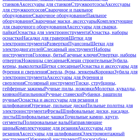
станков
Аксессуары для станков
Стружкоотсосы
Аксессуары
для стружкоотсосов
Сварочное и паяльное
оборудование
Сварочное оборудование
Паяльное
оборудование
Сварочные маски, аксессуары
Комплектующие
для сварочного оборудования
Аксессуары для сварки,
пайки
Оснастка для электроинструмента
Оснастка, наборы
оснастки
Насадки для граверов
Щетки для
электроинструмента
Развертки
Пуансоны
Щетки для
электродвигателей
Слесарный инструмент
Наборы
инструментов
Головки, биты
Гаечные ключи
Отвертки, наборы
отверток
Ножницы слесарные
Клещи строительные
Зубила,
керны, выколотки
Щетки слесарные
Оснастка и аксессуары для
бурения и сверления
Сверла, буры, зенкеры
Коронки
Зубила для
электроинструмента
Аксессуары для бурения и
сверления
Столярный инструмент
Тиски, струбцины,
гейферные зажимы
Ручные пилы, ножовки
Молотки, кувалды,
киянки
Напильники
Ручные стамески
Рубанки, рашпили
ручные
Оснастка и аксессуары для резания и
шлифования
Отрезные, пильные диски
Пильные полотна для
электроинструмента
Фрезы
Шлифовальные диски, насадки,
листы
Шлифовальные чашки
Точильные камни, круги,
сегменты
Полировальные валы
Направляющие
шины
Комплектующие для резания
Аксессуары для
резания
Аксессуары для шлифования
Электромонтажный
инструмент
Обжимной инструмент
Плоскогубцы,