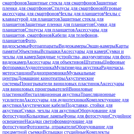
смартфонов
Защитные стекла для смартфонов
Защитные
пленки для смартфонов
Стилусы для смартфонов
Игровые
аксессуары для смартфонов
Чехлы для планшетов
Чехлы с
клавиатурой для планшетов
Защитные стекла для
планшетов
Защитные пленки для планшетов
Сумки для
планшетов
Стилусы для планшетов
Аксессуары для
планшетов, смартфонов
Кабели для телефонов,
планшетов
Фото,
видеосъемка
Фотоаппараты
Видеокамеры
Экшн-камеры
Карты
памяти
Объективы
Вспышки
Аксессуары для камер
Сумки и
чехлы для камер
Зарядные устройства, аккумуляторы для фото,
видеокамер
Аксессуары для объективов
Штативы
Цифровые
фоторамки
Аудиотехника
Мультимедиа акустика
Радиочасы,
метеостанции
Радиоприемники
Музыкальные
центры
Домашние кинотеатры
Акустические
системы
Проигрыватели виниловых пластинок
Аксессуары
для виниловых проигрывателей
Виниловые
пластинки
Инсталляционная акустика
Трансляционные
усилители
Аксессуары для аудиотехники
Комплектующие для
акустики
Акустические кабели
Подставки, стойки для
акустики
Сумки, чехлы для акустики
Оборудование для
фотостудии
Кольцевые лампы
Фоны для фотостудии
Студийное
освещение
Насадки светоформирующие для
фотостудии
Фотозонты, отражатели
Оборудование для
предметной съемки
Вспышки студийные
Комплекты