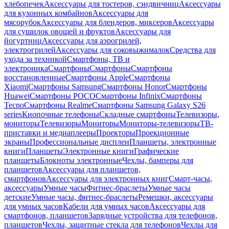
хлебопечек
Аксессуары для тостеров, сэндвичниц
Аксессуары
для кухонных комбайнов
Аксессуары для
мясорубок
Аксессуары для блендеров, миксеров
Аксессуары
для сушилок овощей и фруктов
Аксессуары для
йогуртниц
Аксессуары для аэрогрилей,
электрогрилей
Аксессуары для соковыжималок
Средства для
ухода за техникой
Смартфоны, ТВ и
электроника
Смартфоны
Смартфоны
Смартфоны
восстановленные
Смартфоны Apple
Смартфоны
Xiaomi
Смартфоны Samsung
Смартфоны Honor
Смартфоны
Huawei
Смартфоны POCO
Смартфоны Infinix
Смартфоны
Tecno
Смартфоны Realme
Смартфоны Samsung Galaxy S26
series
Кнопочные телефоны
Складные смартфоны
Телевизоры,
мониторы
Телевизоры
Мониторы
Мониторы-телевизоры
ТВ-
приставки и медиаплееры
Проекторы
Проекционные
экраны
Профессиональные дисплеи
Планшеты, электронные
книги
Планшеты
Электронные книги
Графические
планшеты
Блокноты электронные
Чехлы, бамперы для
планшетов
Аксессуары для планшетов,
смартфонов
Аксессуары для электронных книг
Смарт-часы,
аксессуары
Умные часы
Фитнес-браслеты
Умные часы
детские
Умные часы, фитнес-браслеты
Ремешки, аксессуары
для умных часов
Кабели для умных часов
Аксессуары для
смартфонов, планшетов
Зарядные устройства для телефонов,
планшетов
Чехлы, защитные стекла для телефонов
Чехлы для