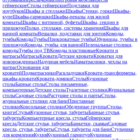
геймерские
Столы геймерские
Подставки для
ноутбуков
Шкафы и стеллажи
Шкафы
Стенки, горки
Шкафы-
купе
Шкафы-гармошки
Шкафы-пеналы для жилой
комнаты
Шкафы с витриной, буфеты
Шкафы, секции в
прихожую
Полки, стеллажи, системы хранения
Шкафы для
ванной комнаты
Вешалки, подставки для зонтов
Комоды,
тумбы
Комоды
Тумбы
Прикроватные тумбы
Обувницы, тумбы в
прихожую
Комоды, тумбы для ванной
Пеленальные столики,
комоды
Тумбы под ТВ
Комоды пластиковые
Кровати и
матрасы
Матрасы
Кровати
Детские кровати
Кроватки для
новорожденных
Надувная мебель
Наматрасники, чехлы на
матрас
Основания для
кроватей
Подматрасники
Раскладушки
Кровати-трансформеры,
шкафы-кровати
Кровати-домики
Столы
Кухонные
столы
Барные столы
Столы письменные,
компьютерные
Детские столы
Туалетные столики
Журнальные
столы
Садовые столы
Растущие столы и парты
Столы,
журнальные столики для бани
Приставные
столики
Консольные столики
Обеденные группы
Столы-
книги
Стулья
Кухонные стулья, табуреты
Барные стулья,
табуреты
Компьютерные кресла, стулья
Геймерские
кресла
Детские стулья, табуреты
Банкетки, скамьи
Садовые
кресла, стулья, табуреты
Стулья, табуреты для бани
Стульчики
для кормления
Кухня
Кухонный гарнитур
Кухонные