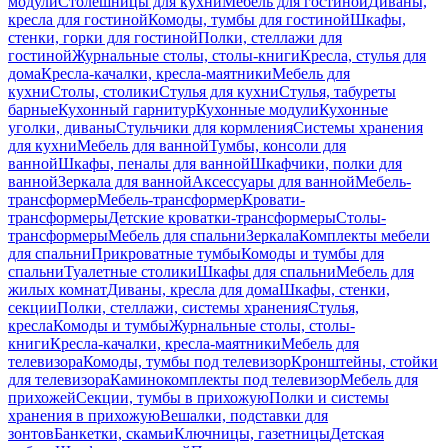
модули
Столешницы для кухни
Мебель для гостиной
Диваны,
кресла для гостиной
Комоды, тумбы для гостиной
Шкафы,
стенки, горки для гостиной
Полки, стеллажи для
гостиной
Журнальные столы, столы-книги
Кресла, стулья для
дома
Кресла-качалки, кресла-маятники
Мебель для
кухни
Столы, столики
Стулья для кухни
Стулья, табуреты
барные
Кухонный гарнитур
Кухонные модули
Кухонные
уголки, диваны
Стульчики для кормления
Системы хранения
для кухни
Мебель для ванной
Тумбы, консоли для
ванной
Шкафы, пеналы для ванной
Шкафчики, полки для
ванной
Зеркала для ванной
Аксессуары для ванной
Мебель-
трансформер
Мебель-трансформер
Кровати-
трансформеры
Детские кроватки-трансформеры
Столы-
трансформеры
Мебель для спальни
Зеркала
Комплекты мебели
для спальни
Прикроватные тумбы
Комоды и тумбы для
спальни
Туалетные столики
Шкафы для спальни
Мебель для
жилых комнат
Диваны, кресла для дома
Шкафы, стенки,
секции
Полки, стеллажи, системы хранения
Стулья,
кресла
Комоды и тумбы
Журнальные столы, столы-
книги
Кресла-качалки, кресла-маятники
Мебель для
телевизора
Комоды, тумбы под телевизор
Кронштейны, стойки
для телевизора
Каминокомплекты под телевизор
Мебель для
прихожей
Секции, тумбы в прихожую
Полки и системы
хранения в прихожую
Вешалки, подставки для
зонтов
Банкетки, скамьи
Ключницы, газетницы
Детская