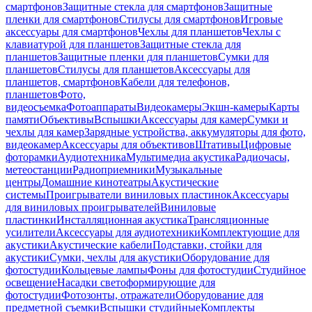
смартфонов
Защитные стекла для смартфонов
Защитные
пленки для смартфонов
Стилусы для смартфонов
Игровые
аксессуары для смартфонов
Чехлы для планшетов
Чехлы с
клавиатурой для планшетов
Защитные стекла для
планшетов
Защитные пленки для планшетов
Сумки для
планшетов
Стилусы для планшетов
Аксессуары для
планшетов, смартфонов
Кабели для телефонов,
планшетов
Фото,
видеосъемка
Фотоаппараты
Видеокамеры
Экшн-камеры
Карты
памяти
Объективы
Вспышки
Аксессуары для камер
Сумки и
чехлы для камер
Зарядные устройства, аккумуляторы для фото,
видеокамер
Аксессуары для объективов
Штативы
Цифровые
фоторамки
Аудиотехника
Мультимедиа акустика
Радиочасы,
метеостанции
Радиоприемники
Музыкальные
центры
Домашние кинотеатры
Акустические
системы
Проигрыватели виниловых пластинок
Аксессуары
для виниловых проигрывателей
Виниловые
пластинки
Инсталляционная акустика
Трансляционные
усилители
Аксессуары для аудиотехники
Комплектующие для
акустики
Акустические кабели
Подставки, стойки для
акустики
Сумки, чехлы для акустики
Оборудование для
фотостудии
Кольцевые лампы
Фоны для фотостудии
Студийное
освещение
Насадки светоформирующие для
фотостудии
Фотозонты, отражатели
Оборудование для
предметной съемки
Вспышки студийные
Комплекты