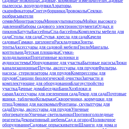
садовые ножницы
Садовые, кормовые измельчители
Садовые
пылесосы, воздуходувки
Аэраторы,
скарификаторы
Снегоуборщики
Дровоколы
Сеялки,
разбрасыватели
семян
Минитракторы
Миникультиваторы
Мойки высокого
давления
Наборы садового электроинструмента
Отдых и
пикник
Батуты
Бассейны
Спа-бассейны
Комплекты мебели для
сада
Столы для сада
Стулья, кресла для сада
Качели
садовые
Гамаки, шезлонги
Раскладушки
Зонты,
тенты
Аксессуары для садовой мебели
Грили
Мангалы,
коптильни
Детская площадка
Сумки-
холодильники
Портативные колонки и
аудиосистемы
Оборудование для участка
Бытовые насосы
Люки
канализационные
Пруды, аксессуары для прудов
Фильтры,
насосы, стерилизаторы для прудов
Компрессоры для
прудов
Станции биологической очистки
Запчасти и
комплектующие для оборудования
Благоустройство
участка
Дачные дома
Беседки
Бани
Хозблоки и
сараи
Аксессуары для озеленения сада
Декор для сада
Почтовые
ящики, таблички
Козырьки
Скворечники, кормушки для
птиц
Домики для насекомых
Фонтаны, скульптуры для
сада
Пруды, аксессуары для прудов
Уличные
обогреватели
Уличные светильники
Противогололедные
реагенты
Декоративный щебень
Сад и огород
Поливочное
оборудование
Садовые опрыскиватели
Шланги для дома и