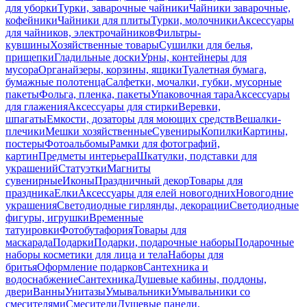
для уборки
Турки, заварочные чайники
Чайники заварочные,
кофейники
Чайники для плиты
Турки, молочники
Аксессуары
для чайников, электрочайников
Фильтры-
кувшины
Хозяйственные товары
Сушилки для белья,
прищепки
Гладильные доски
Урны, контейнеры для
мусора
Органайзеры, корзины, ящики
Туалетная бумага,
бумажные полотенца
Салфетки, мочалки, губки, мусорные
пакеты
Фольга, пленка, пакеты
Упаковочная тара
Аксессуары
для глажения
Аксессуары для стирки
Веревки,
шпагаты
Емкости, дозаторы для моющих средств
Вешалки-
плечики
Мешки хозяйственные
Сувениры
Копилки
Картины,
постеры
Фотоальбомы
Рамки для фотографий,
картин
Предметы интерьера
Шкатулки, подставки для
украшений
Статуэтки
Магниты
сувенирные
Иконы
Праздничный декор
Товары для
праздника
Елки
Аксессуары для елей новогодних
Новогодние
украшения
Светодиодные гирлянды, декорации
Светодиодные
фигуры, игрушки
Временные
татуировки
Фотобутафория
Товары для
маскарада
Подарки
Подарки, подарочные наборы
Подарочные
наборы косметики для лица и тела
Наборы для
бритья
Оформление подарков
Сантехника и
водоснабжение
Сантехника
Душевые кабины, поддоны,
двери
Ванны
Унитазы
Умывальники
Умывальники со
смесителями
Смесители
Душевые панели,