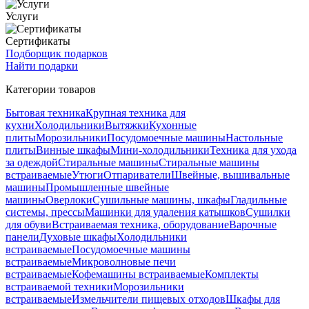
Услуги
Сертификаты
Подборщик подарков
Найти подарки
Категории товаров
Бытовая техника
Крупная техника для
кухни
Холодильники
Вытяжки
Кухонные
плиты
Морозильники
Посудомоечные машины
Настольные
плиты
Винные шкафы
Мини-холодильники
Техника для ухода
за одеждой
Стиральные машины
Стиральные машины
встраиваемые
Утюги
Отпариватели
Швейные, вышивальные
машины
Промышленные швейные
машины
Оверлоки
Сушильные машины, шкафы
Гладильные
системы, прессы
Машинки для удаления катышков
Сушилки
для обуви
Встраиваемая техника, оборудование
Варочные
панели
Духовые шкафы
Холодильники
встраиваемые
Посудомоечные машины
встраиваемые
Микроволновые печи
встраиваемые
Кофемашины встраиваемые
Комплекты
встраиваемой техники
Морозильники
встраиваемые
Измельчители пищевых отходов
Шкафы для