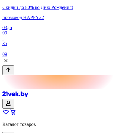
Скидки до 80% ко Дню Рождения!
промокод HAPPY22
03
дн
09
:
35
:
09
Каталог товаров