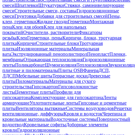
смеси
Шпатлевки
Штукатурки
Стяжки, самонивелирующие
смеси
Строительные смеси, составы
Гидроизоляционные
смеси
Грунтовки
Добавки для строительных смесей
Пены,
клеи, герметики
Жидкие гвозди
Герметики
Монтажная
пена
Клеи для обоев
Клеи для напольных
покрытий
Очистители, растворители
Фиксаторы
резьбы
Клеи
Герметики, пены
Кирпичи, блоки, тротуарная
плитка
Кирпичи
Строительные блоки
Тротуарная
плитка
Изоляционные материалы
Минеральная
вата
Экструдированный пенополистирол
Пенопласт
Пленки,
мембраны
Отражающая теплоизоляция
Гидроизоляционные
ленты
Поликарбонат
Шумоизоляция
Теплоизоляция
Звукоизоляц
плитные и пиломатериалы
Плиты OSB
Фанера
ДСП,
ЛДСП
Мебельные щиты
Террасные доски
Древесные
плиты
Пиломатериалы
Материалы для сухого
строительства
Гипсокартон
Гипсоволокнистые
листы
Цементные плиты
Профили для
гипсокартона
Комплектующие для гипсокартона
Ленты
армирующие
Уплотнительные ленты
Гипсовые и цементные
плиты
Вентиляторы вытяжные
Системы воздуховодов
Решетки
вентиляционные, диффузоры
Кровля и водосток
Черепица и
кровельные материалы
Водосточные системы
Поверхностный
водоотвод
Кровельные софиты
Доборные элементы
кровли
Гидроизоляционные