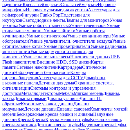
наушники
Кресла геймерские
Столы геймерские
Игровые
микрофоны
Игровая мультимедиа акустика
Аксессуары для
геймеров
Фигурки Funko Pop
Подставки для
ноутбуков
Светодиодные ленты
Лампы для мониторов
Умная
техника
Умные роботы-пылесосы
Умные телевизоры
Умные
стиральные машины
Умные чайники
Умные роботы
кулинарные
Умные вентиляторы
Умные кондиционеры
Умные
обогреватели
Умные увлажнители, очистители воздуха
Умные
отопительные котлы
Умные проветриватели
Умные радиочасы,
метеостанции
Умные кормушки и поилки для
животных
Умные напольные весы
Накопители данных
USB
Flash накопители
Внешние HDD, SSD диски
Карты
памяти
Сетевые накопители
Картридеры
Оптические
диски
Наблюдение и безопасность
Камеры
видеонаблюдения
Аксессуары для CCTV
Домофоны,
вызывные панели
Датчики для дома
Охранные системы,
сигнализации
Системы контроля и управления
доступом
Металлодетекторы
Мебель
Мягкая мебель
Диваны,
тахты
Диваны прямые
Диваны угловые
Диваны П-
образные
Кухонные уголки, диваны
Диваны
модульные
Детские диваны
Диваны садовые
Комплекты мягкой
мебели
Бескаркасные кресла-мешки и диваны
Надувные
диваны
Кресла
Кресла
Кресла-мешки и пуфы
Кресла-качалки,
кресла-маятники
Детские кресла, пуфы
Надувные кресла
Пуфы,
оттоманки
Кресла-кровати
Игровая мебель
Кресла