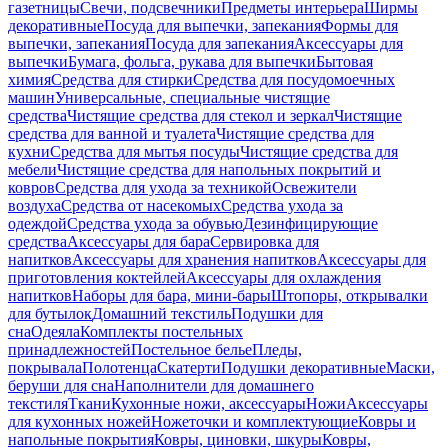
газетницы
Свечи, подсвечники
Предметы интерьера
Ширмы
декоративные
Посуда для выпечки, запекания
Формы для
выпечки, запекания
Посуда для запекания
Аксессуары для
выпечки
Бумага, фольга, рукава для выпечки
Бытовая
химия
Средства для стирки
Средства для посудомоечных
машин
Универсальные, специальные чистящие
средства
Чистящие средства для стекол и зеркал
Чистящие
средства для ванной и туалета
Чистящие средства для
кухни
Средства для мытья посуды
Чистящие средства для
мебели
Чистящие средства для напольных покрытий и
ковров
Средства для ухода за техникой
Освежители
воздуха
Средства от насекомых
Средства ухода за
одеждой
Средства ухода за обувью
Дезинфицирующие
средства
Аксессуары для бара
Сервировка для
напитков
Аксессуары для хранения напитков
Аксессуары для
приготовления коктейлей
Аксессуары для охлаждения
напитков
Наборы для бара, мини-бары
Штопоры, открывалки
для бутылок
Домашний текстиль
Подушки для
сна
Одеяла
Комплекты постельных
принадлежностей
Постельное белье
Пледы,
покрывала
Полотенца
Скатерти
Подушки декоративные
Маски,
беруши для сна
Наполнители для домашнего
текстиля
Ткани
Кухонные ножи, аксессуары
Ножи
Аксессуары
для кухонных ножей
Ножеточки и комплектующие
Ковры и
напольные покрытия
Ковры, циновки, шкуры
Ковры,