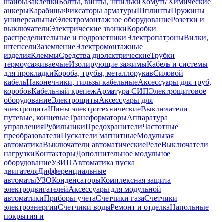
шайбы
Заклепки
Болты, винты, шпильки
Хомуты
Химические
анкеры
Карабины
Фиксаторы арматуры
Шплинты
Пружины
универсальные
Электромонтажное оборудование
Розетки и
выключатели
Электрические звонки
Коробки
распределительные и подрозетники
Электропатроны
Вилки,
штепсели
Заземление
Электромонтажные
изделия
Клеммы
Средства диэлектрические
Трубки
термоусаживаемые
Изолирующие зажимы
Кабель и системы
для прокладки
Короба, трубы, металлорукав
Силовой
кабель
Наконечники, гильзы кабельные
Аксессуары для труб,
коробов
Кабельный крепеж
Арматура СИП
Электрощитовое
оборудование
Электрощиты
Аксессуары для
электрощита
Шины электротехнические
Выключатели
путевые, концевые
Трансформаторы
Аппаратура
управления
Рубильники
Предохранители
Частотные
преобразователи
Пускатели магнитные
Модульная
автоматика
Выключатели автоматические
Реле
Выключатели
нагрузки
Контакторы
Дополнительное модульное
оборудование
УЗИП
Автоматика пуска
двигателя
Дифференциальные
автоматы
УЗО
Конденсаторы
Комплексная защита
электродвигателей
Аксессуары для модульной
автоматики
Приборы учета
Счетчики газа
Счетчики
электроэнергии
Счетчики воды
Ремонт и отделка
Напольные
покрытия и