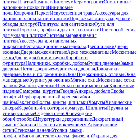
плитка
Плитка
Ламинат
Линолеум
Керамогранит
Спортивные
напольные покрытия
Виниловые
полы
Ковролин
Паркет
Искусственная трава
Аксессуары для
напольных покрытий и плитки
Подложка
Плинтусы, уголки,
обводы для труб
Плинтусы для сантехники
Фуги для
плитки
Порожки, профили для пола и плитки
Приспособления
для укладки плитки
Системы выравнивания
плитки
Аксессуары для напольных
покрытий
Реставрационные материалы
Двери и арки
Двери
входные
Двери межкомнатные
Арки межкомнатные
Москитные
сетки
Двери для бани и сауны
Коробки и
фурнитура
Наличники, коробки, доборы
Ручки дверные
Замки
дверные
Петли дверные
Фурнитура дверная
Доводчики
дверные
Окна и подоконники
Окна
Подоконники, отливы
Окна
мансардные
Фурнитура оконная
Мягкие окна
Москитные сетки
на окна
Жалюзи уличные
Пленки солнцезащитные
Крепежные
изделия
Саморезы, шурупы
Гвозди
Анкеры, дюбели
Скобы,
штифты
Перфорированный крепеж
Гайки,
шайбы
Заклепки
Болты, винты, шпильки
Хомуты
Химические
анкеры
Карабины
Фиксаторы арматуры
Шплинты
Пружины
универсальные
Отделка стен
Обои
Жидкие
обои
Фотообои
Штукатурки декоративные
Декоративный
камень
Скинали
Пленки самоклеящиеся
Армирующие
сетки
Стеновые панели
Уголки, маяки,
профили
Вагонка
Стеклохолсты, флизелин
Экраны для