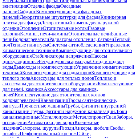
материалы
Шифер
Профнастил
Рулонная кровля
Кровельная
вентиляция
Отделка фасада
Фасадные
панели
Сайдинг
Комплектующие для фасадных
панелей
Декоративные штукатурки для фасада
Клинкерная
плитка для фасада
Декоративный камень для наружной
отделки
Отопление
Отопительные котлы
Газовые
колонки
Камины, печи-камины
Отопительные печи
Банные
печи
Водонагреватели
Радиаторы отопления, батареи
Теплый
пол
Теплые плинтусы
Системы антиобледенения
Управление
климатической техникой
Комплектующие для отопительного
оборудования
Стабилизаторы напряжения
Насосы
циркуляционные
Регулирующая арматура
Отвод и подвод
воды
Дымоходы и комплектующие
Управление климатической
техникой
Комплектующие для радиаторов
Комплектующие для
теплого пола
Аксессуары для теплых полов
Топливо и
аксессуары для отопительного оборудования
Комплектующие
для печей, каминов
Аксессуары для каминов,
печей
Комплектующие для отопительных котлов,
водонагревателей
Канализация
Тросы сантехнические,
вантузы
Прочистные машины
Трубы, фитинги внутренней
канализации
Трубы, фитинги наружной канализации
Люки
канализационные
Металлопрокат
Металлопрокат
Сваи
Заборы,
ограждения
Автоматика для ворот
Крепежные
изделия
Саморезы, шурупы
Гвозди
Анкеры, дюбели
Скобы,
штифты
Перфорированный крепеж
Гайки,