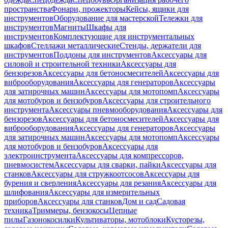
пространства
Фонари, прожекторы
Кейсы, ящики для
инструментов
Оборудование для мастерской
Тележки для
инструментов
Магниты
Шкафы для
инструментов
Комплектующие для инструментальных
шкафов
Стеллажи металлические
Стенды, держатели для
инструментов
Поддоны для инструментов
Аксессуары для
силовой и строительной техники
Аксессуары для
бензорезов
Аксессуары для бетоносмесителей
Аксессуары для
виброоборудования
Аксессуары для генераторов
Аксессуары
для затирочных машин
Аксессуары для мотопомп
Аксессуары
для мотобуров и бензобуров
Аксессуары для строительного
инструмента
Аксессуары пневмооборудования
Аксессуары для
бензорезов
Аксессуары для бетоносмесителей
Аксессуары для
виброоборудования
Аксессуары для генераторов
Аксессуары
для затирочных машин
Аксессуары для мотопомп
Аксессуары
для мотобуров и бензобуров
Аксессуары для
электроинструмента
Аксессуары для компрессоров,
пневмосистем
Аксессуары для сварки, пайки
Аксессуары для
станков
Аксессуары для стружкоотсосов
Аксессуары для
бурения и сверления
Аксессуары для резания
Аксессуары для
шлифования
Аксессуары для измерительных
приборов
Аксессуары для станков
Дом и сад
Садовая
техника
Триммеры, бензокосы
Цепные
пилы
Газонокосилки
Культиваторы, мотоблоки
Кусторезы,