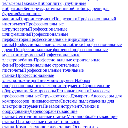
тельферы
Такелаж
Виброплиты, глубинные
вибраторы
Бензорезы, резчики швов
Стойки, дрели для
бурения
Затирочные
машины
Гидроинструмент
Погрузчики
Профессиональный
инструмент
Профессиональные
шуруповерты
Профессиональные
шлифмашины
Профессиональные
перфораторы
Профессиональные циркулярные
пилы
Профессиональные электролобзики
Профессиональные
дрели
Профессиональные фрезеры
Профессиональные
мультиинструменты
Профессиональные
электрорубанки
Профессиональные строительные
фены
Профессиональные строительные
пистолеты
Профессиональные точильные
станки
Профессиональные
электроножницы
Пневмоинструмент
Наборы
профессионального электроинструмента
Строительное
оборудование
Компрессоры
Тепловые пушки
Пылесосы
профессиональные
Стружкоотсосы
Домкраты
Аксессуары для
компрессоров, пневмосистем
Системы пылеудаления для
электроинструмента
Пневмоинструмент
Станки и
оборудование
Деревообрабатывающие
станки
Ленточнопильные станки
Металлообрабатывающие
станки
Плиткорезные станки
Точильные
станки
Комплектующие для станков
Оснастка для