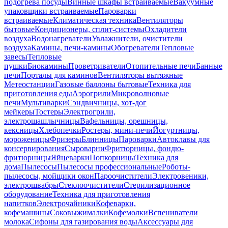
подогрева посуды
Винные шкафы встраиваемые
Вакуумные
упаковщики встраиваемые
Пароварки
встраиваемые
Климатическая техника
Вентиляторы
бытовые
Кондиционеры, сплит-системы
Охладители
воздуха
Водонагреватели
Увлажнители, очистители
воздуха
Камины, печи-камины
Обогреватели
Тепловые
завесы
Тепловые
пушки
Биокамины
Проветриватели
Отопительные печи
Банные
печи
Порталы для каминов
Вентиляторы вытяжные
Метеостанции
Газовые баллоны бытовые
Техника для
приготовления еды
Аэрогрили
Микроволновые
печи
Мультиварки
Сэндвичницы, хот-дог
мейкеры
Тостеры
Электрогрили,
электрошашлычницы
Вафельницы, орешницы,
кексницы
Хлебопечки
Ростеры, мини-печи
Йогуртницы,
мороженицы
Фризеры
Блинницы
Пароварки
Автоклавы для
консервирования
Сыроварни
Фритюрницы, фондю-
фритюрницы
Яйцеварки
Попкорницы
Техника для
дома
Пылесосы
Пылесосы профессиональные
Роботы-
пылесосы, мойщики окон
Пароочистители
Электровеники,
электрошвабры
Стеклоочистители
Стерилизационное
оборудование
Техника для приготовления
напитков
Электрочайники
Кофеварки,
кофемашины
Соковыжималки
Кофемолки
Вспениватели
молока
Сифоны для газирования воды
Аксессуары для