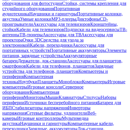
оборудования для фотостудии
Стойки, системы крепления для
студийного оборудования
Портативная
аудиотехника
Наушники и гарнитуры
Портативные колонки,
акустика
Умные колонки
MP3-плееры
Диктофоны
CD-
проигрыватели
Аксессуары для телевизоров
Кронштейны,
стойки
Кабели для телевизоров
Подписки на видеосервисы
ТВ-
антенны
ТВ-тюнеры
Аксессуары для ТВ
Аксессуары для
проектора
Очки 3D
Средства для ухода за
электроникой
Кабели, переходники
Аксессуары для
портативных устройств
Портативные аккумуляторы
Элементы
питания, зарядные устройства
Аккумуляторные
батареи
Держатели, док-станции
Аксессуары для планшетов,
смартфонов
Кабели для телефонов, планшетов
Зарядные
устройства для телефонов, планшетов
Компьютеры и
периферия
Компьютерная
техника
Ноутбуки
Планшеты
Моноблоки
Компьютеры
Игровые
компьютеры
Игровые консоли
Серверное
оборудование
Компьютерная
периферия
Мониторы
Мыши
Клавиатуры
Стилусы
Наборы
периферии
Источники бесперебойного питания
Батареи для
ИБП
Стабилизаторы напряжения
Инверторы
напряжения
Сетевые фильтры, удлинители
Веб-
камеры
Игровые контроллеры
Мультимедиа
акустика
Наушники и гарнитуры
Компьютерные кабели,
переходники
Зарядные, аккумуляторы
Док-станции,