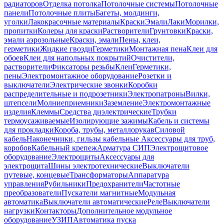
радиаторов
Отделка потолка
Потолочные системы
Потолочные
панели
Потолочные плиты
Багеты, молдинги,
уголки
Лакокрасочные материалы
Краски
Эмали
Лаки
Морилки,
пропитки
Колеры для краски
Растворители
Грунтовки
Краски,
эмали аэрозольные
Краски, эмали
Пены, клеи,
герметики
Жидкие гвозди
Герметики
Монтажная пена
Клеи для
обоев
Клеи для напольных покрытий
Очистители,
растворители
Фиксаторы резьбы
Клеи
Герметики,
пены
Электромонтажное оборудование
Розетки и
выключатели
Электрические звонки
Коробки
распределительные и подрозетники
Электропатроны
Вилки,
штепсели
Молниеприемники
Заземление
Электромонтажные
изделия
Клеммы
Средства диэлектрические
Трубки
термоусаживаемые
Изолирующие зажимы
Кабель и системы
для прокладки
Короба, трубы, металлорукав
Силовой
кабель
Наконечники, гильзы кабельные
Аксессуары для труб,
коробов
Кабельный крепеж
Арматура СИП
Электрощитовое
оборудование
Электрощиты
Аксессуары для
электрощита
Шины электротехнические
Выключатели
путевые, концевые
Трансформаторы
Аппаратура
управления
Рубильники
Предохранители
Частотные
преобразователи
Пускатели магнитные
Модульная
автоматика
Выключатели автоматические
Реле
Выключатели
нагрузки
Контакторы
Дополнительное модульное
оборудование
УЗИП
Автоматика пуска