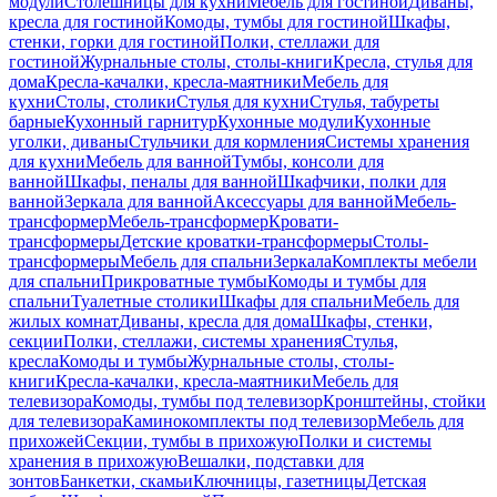
модули
Столешницы для кухни
Мебель для гостиной
Диваны,
кресла для гостиной
Комоды, тумбы для гостиной
Шкафы,
стенки, горки для гостиной
Полки, стеллажи для
гостиной
Журнальные столы, столы-книги
Кресла, стулья для
дома
Кресла-качалки, кресла-маятники
Мебель для
кухни
Столы, столики
Стулья для кухни
Стулья, табуреты
барные
Кухонный гарнитур
Кухонные модули
Кухонные
уголки, диваны
Стульчики для кормления
Системы хранения
для кухни
Мебель для ванной
Тумбы, консоли для
ванной
Шкафы, пеналы для ванной
Шкафчики, полки для
ванной
Зеркала для ванной
Аксессуары для ванной
Мебель-
трансформер
Мебель-трансформер
Кровати-
трансформеры
Детские кроватки-трансформеры
Столы-
трансформеры
Мебель для спальни
Зеркала
Комплекты мебели
для спальни
Прикроватные тумбы
Комоды и тумбы для
спальни
Туалетные столики
Шкафы для спальни
Мебель для
жилых комнат
Диваны, кресла для дома
Шкафы, стенки,
секции
Полки, стеллажи, системы хранения
Стулья,
кресла
Комоды и тумбы
Журнальные столы, столы-
книги
Кресла-качалки, кресла-маятники
Мебель для
телевизора
Комоды, тумбы под телевизор
Кронштейны, стойки
для телевизора
Каминокомплекты под телевизор
Мебель для
прихожей
Секции, тумбы в прихожую
Полки и системы
хранения в прихожую
Вешалки, подставки для
зонтов
Банкетки, скамьи
Ключницы, газетницы
Детская