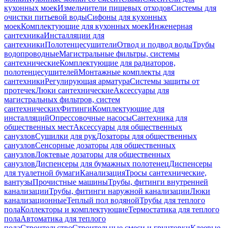
кухонных моек
Измельчители пищевых отходов
Системы для
очистки питьевой воды
Сифоны для кухонных
моек
Комплектующие для кухонных моек
Инженерная
сантехника
Инсталляции для
сантехники
Полотенцесушители
Отвод и подвод воды
Трубы
водопроводные
Магистральные фильтры, системы
сантехнические
Комплектующие для радиаторов,
полотенцесушителей
Монтажные комплекты для
сантехники
Регулирующая арматура
Системы защиты от
протечек
Люки сантехнические
Аксессуары для
магистральных фильтров, систем
сантехнических
Фитинги
Комплектующие для
инсталляций
Опрессовочные насосы
Сантехника для
общественных мест
Аксессуары для общественных
санузлов
Сушилки для рук
Дозаторы для общественных
санузлов
Сенсорные дозаторы для общественных
санузлов
Локтевые дозаторы для общественных
санузлов
Диспенсеры для бумажных полотенец
Диспенсеры
для туалетной бумаги
Канализация
Тросы сантехнические,
вантузы
Прочистные машины
Трубы, фитинги внутренней
канализации
Трубы, фитинги наружной канализации
Люки
канализационные
Теплый пол водяной
Трубы для теплого
пола
Коллекторы и комплектующие
Термостатика для теплого
пола
Автоматика для теплого
пола
Строительство
Строительные смеси и грунтовки
Клеевые