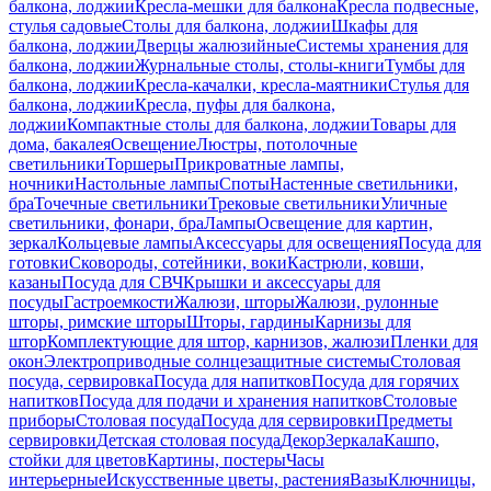
балкона, лоджии
Кресла-мешки для балкона
Кресла подвесные,
стулья садовые
Столы для балкона, лоджии
Шкафы для
балкона, лоджии
Дверцы жалюзийные
Системы хранения для
балкона, лоджии
Журнальные столы, столы-книги
Тумбы для
балкона, лоджии
Кресла-качалки, кресла-маятники
Стулья для
балкона, лоджии
Кресла, пуфы для балкона,
лоджии
Компактные столы для балкона, лоджии
Товары для
дома, бакалея
Освещение
Люстры, потолочные
светильники
Торшеры
Прикроватные лампы,
ночники
Настольные лампы
Споты
Настенные светильники,
бра
Точечные светильники
Трековые светильники
Уличные
светильники, фонари, бра
Лампы
Освещение для картин,
зеркал
Кольцевые лампы
Аксессуары для освещения
Посуда для
готовки
Сковороды, сотейники, воки
Кастрюли, ковши,
казаны
Посуда для СВЧ
Крышки и аксессуары для
посуды
Гастроемкости
Жалюзи, шторы
Жалюзи, рулонные
шторы, римские шторы
Шторы, гардины
Карнизы для
штор
Комплектующие для штор, карнизов, жалюзи
Пленки для
окон
Электроприводные солнцезащитные системы
Столовая
посуда, сервировка
Посуда для напитков
Посуда для горячих
напитков
Посуда для подачи и хранения напитков
Столовые
приборы
Столовая посуда
Посуда для сервировки
Предметы
сервировки
Детская столовая посуда
Декор
Зеркала
Кашпо,
стойки для цветов
Картины, постеры
Часы
интерьерные
Искусственные цветы, растения
Вазы
Ключницы,