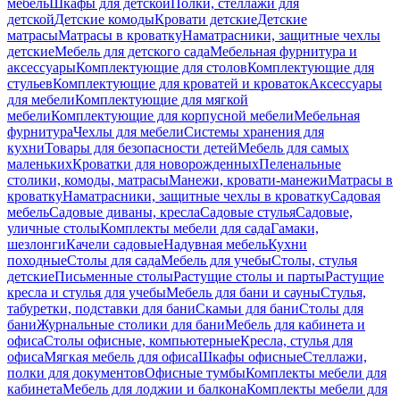
мебель
Шкафы для детской
Полки, стеллажи для
детской
Детские комоды
Кровати детские
Детские
матрасы
Матрасы в кроватку
Наматрасники, защитные чехлы
детские
Мебель для детского сада
Мебельная фурнитура и
аксессуары
Комплектующие для столов
Комплектующие для
стульев
Комплектующие для кроватей и кроваток
Аксессуары
для мебели
Комплектующие для мягкой
мебели
Комплектующие для корпусной мебели
Мебельная
фурнитура
Чехлы для мебели
Системы хранения для
кухни
Товары для безопасности детей
Мебель для самых
маленьких
Кроватки для новорожденных
Пеленальные
столики, комоды, матрасы
Манежи, кровати-манежи
Матрасы в
кроватку
Наматрасники, защитные чехлы в кроватку
Садовая
мебель
Садовые диваны, кресла
Садовые стулья
Садовые,
уличные столы
Комплекты мебели для сада
Гамаки,
шезлонги
Качели садовые
Надувная мебель
Кухни
походные
Столы для сада
Мебель для учебы
Столы, стулья
детские
Письменные столы
Растущие столы и парты
Растущие
кресла и стулья для учебы
Мебель для бани и сауны
Стулья,
табуретки, подставки для бани
Скамьи для бани
Столы для
бани
Журнальные столики для бани
Мебель для кабинета и
офиса
Столы офисные, компьютерные
Кресла, стулья для
офиса
Мягкая мебель для офиса
Шкафы офисные
Стеллажи,
полки для документов
Офисные тумбы
Комплекты мебели для
кабинета
Мебель для лоджии и балкона
Комплекты мебели для