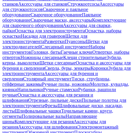
станков
Аксессуары для станков
Стружкоотсосы
Аксессуары
для стружкоотсосов
Сварочное и паяльное
оборудование
Сварочное оборудование
Паяльное
оборудование
Сварочные маски, аксессуары
Комплектующие
для сварочного оборудования
Аксессуары для сварки,
пайки
Оснастка для электроинструмента
Оснастка, наборы
оснастки
Насадки для граверов
Щетки для
электроинструмента
Развертки
Пуансоны
Щетки для
электродвигателей
Слесарный инструмент
Наборы
инструментов
Головки, биты
Гаечные ключи
Отвертки, наборы
отверток
Ножницы слесарные
Клещи строительные
Зубила,
керны, выколотки
Щетки слесарные
Оснастка и аксессуары для
бурения и сверления
Сверла, буры, зенкеры
Коронки
Зубила для
электроинструмента
Аксессуары для бурения и
сверления
Столярный инструмент
Тиски, струбцины,
гейферные зажимы
Ручные пилы, ножовки
Молотки, кувалды,
киянки
Напильники
Ручные стамески
Рубанки, рашпили
ручные
Оснастка и аксессуары для резания и
шлифования
Отрезные, пильные диски
Пильные полотна для
электроинструмента
Фрезы
Шлифовальные диски, насадки,
листы
Шлифовальные чашки
Точильные камни, круги,
сегменты
Полировальные валы
Направляющие
шины
Комплектующие для резания
Аксессуары для
резания
Аксессуары для шлифования
Электромонтажный
инструмент
Обжимной инструмент
Плоскогубцы,