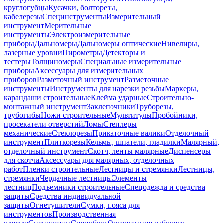
круглогубцы
Кусачки, болторезы,
кабелерезы
Специнструменты
Измерительный
инструмент
Мерительные
инструменты
Электроизмерительные
приборы
Дальномеры
Дальномеры оптические
Нивелиры,
лазерные уровни
Пирометры
Детекторы и
тестеры
Толщиномеры
Специальные измерительные
приборы
Аксессуары для измерительных
приборов
Разметочный инструмент
Разметочные
инструменты
Инструменты для нарезки резьбы
Маркеры,
карандаши строительные
Клейма ударные
Строительно-
монтажный инструмент
Заклепочники
Труборезы,
трубогибы
Ножи строительные
Мультитулы
Пробойники,
просекатели отверстий
Ломы
Степлеры
механические
Стеклорезы
Прикаточные валики
Отделочный
инструмент
Плиткорезы
Кельмы, шпатели, гладилки
Малярный,
отделочный инструмент
Скотч, ленты малярные
Диспенсеры
для скотча
Аксессуары для малярных, отделочных
работ
Пленки строительные
Лестницы и стремянки
Лестницы,
стремянки
Чердачные лестницы
Элементы
лестниц
Подъемники строительные
Спецодежда и средства
защиты
Средства индивидуальной
защиты
Огнетушители
Сумки, пояса для
инструментов
Производственная
одежда
Спецодежда
Спецобувь
Организация рабочего