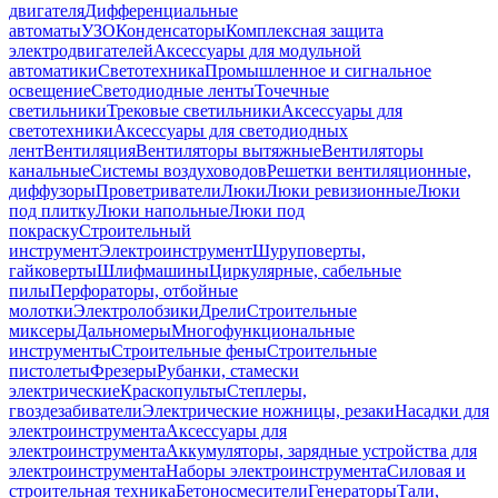
двигателя
Дифференциальные
автоматы
УЗО
Конденсаторы
Комплексная защита
электродвигателей
Аксессуары для модульной
автоматики
Светотехника
Промышленное и сигнальное
освещение
Светодиодные ленты
Точечные
светильники
Трековые светильники
Аксессуары для
светотехники
Аксессуары для светодиодных
лент
Вентиляция
Вентиляторы вытяжные
Вентиляторы
канальные
Системы воздуховодов
Решетки вентиляционные,
диффузоры
Проветриватели
Люки
Люки ревизионные
Люки
под плитку
Люки напольные
Люки под
покраску
Строительный
инструмент
Электроинструмент
Шуруповерты,
гайковерты
Шлифмашины
Циркулярные, сабельные
пилы
Перфораторы, отбойные
молотки
Электролобзики
Дрели
Строительные
миксеры
Дальномеры
Многофункциональные
инструменты
Строительные фены
Строительные
пистолеты
Фрезеры
Рубанки, стамески
электрические
Краскопульты
Степлеры,
гвоздезабиватели
Электрические ножницы, резаки
Насадки для
электроинструмента
Аксессуары для
электроинструмента
Аккумуляторы, зарядные устройства для
электроинструмента
Наборы электроинструмента
Силовая и
строительная техника
Бетоносмесители
Генераторы
Тали,