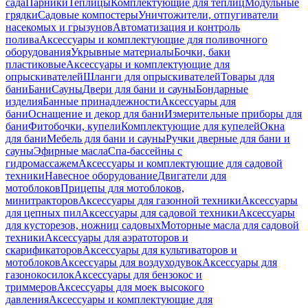
сада
Парники
Теплицы
Комплектующие для теплиц
Модульные
грядки
Садовые компостеры
Уничтожители, отпугиватели
насекомых и грызунов
Автоматизация и контроль
полива
Аксессуары и комплектующие для поливочного
оборудования
Укрывные материалы
Бочки, баки
пластиковые
Аксессуары и комплектующие для
опрыскивателей
Шланги для опрыскивателей
Товары для
бани
Бани
Сауны
Двери для бани и сауны
Бондарные
изделия
Банные принадлежности
Аксессуары для
бани
Оснащение и декор для бани
Измерительные приборы для
бани
Фитобочки, купели
Комплектующие для купелей
Окна
для бани
Мебель для бани и сауны
Ручки дверные для бани и
сауны
Эфирные масла
Спа-бассейны с
гидромассажем
Аксессуары и комплектующие для садовой
техники
Навесное оборудование
Двигатели для
мотоблоков
Прицепы для мотоблоков,
минитракторов
Аксессуары для газонной техники
Аксессуары
для цепных пил
Аксессуары для садовой техники
Аксессуары
для кусторезов, ножниц садовых
Моторные масла для садовой
техники
Аксессуары для аэратоторов и
скарификаторов
Аксессуары для культиваторов и
мотоблоков
Аксессуары для воздуходувок
Аксессуары для
газонокосилок
Аксессуары для бензокос и
триммеров
Аксессуары для моек высокого
давления
Аксессуары и комплектующие для