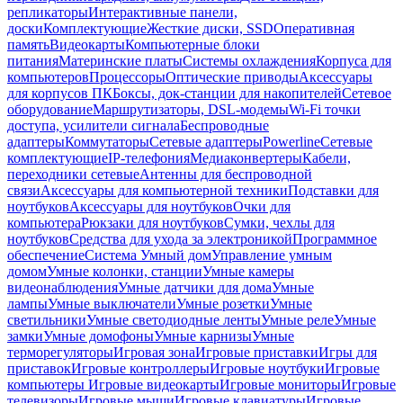
репликаторы
Интерактивные панели,
доски
Комплектующие
Жесткие диски, SSD
Оперативная
память
Видеокарты
Компьютерные блоки
питания
Материнские платы
Системы охлаждения
Корпуса для
компьютеров
Процессоры
Оптические приводы
Аксессуары
для корпусов ПК
Боксы, док-станции для накопителей
Сетевое
оборудование
Маршрутизаторы, DSL-модемы
Wi-Fi точки
доступа, усилители сигнала
Беспроводные
адаптеры
Коммутаторы
Сетевые адаптеры
Powerline
Сетевые
комплектующие
IP-телефония
Медиаконвертеры
Кабели,
переходники сетевые
Антенны для беспроводной
связи
Аксессуары для компьютерной техники
Подставки для
ноутбуков
Аксессуары для ноутбуков
Очки для
компьютера
Рюкзаки для ноутбуков
Сумки, чехлы для
ноутбуков
Средства для ухода за электроникой
Программное
обеспечение
Система Умный дом
Управление умным
домом
Умные колонки, станции
Умные камеры
видеонаблюдения
Умные датчики для дома
Умные
лампы
Умные выключатели
Умные розетки
Умные
светильники
Умные светодиодные ленты
Умные реле
Умные
замки
Умные домофоны
Умные карнизы
Умные
терморегуляторы
Игровая зона
Игровые приставки
Игры для
приставок
Игровые контроллеры
Игровые ноутбуки
Игровые
компьютеры
Игровые видеокарты
Игровые мониторы
Игровые
телевизоры
Игровые мыши
Игровые клавиатуры
Игровые