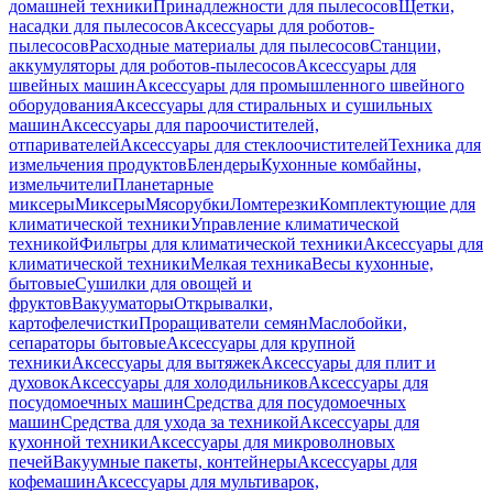
домашней техники
Принадлежности для пылесосов
Щетки,
насадки для пылесосов
Аксессуары для роботов-
пылесосов
Расходные материалы для пылесосов
Станции,
аккумуляторы для роботов-пылесосов
Аксессуары для
швейных машин
Аксессуары для промышленного швейного
оборудования
Аксессуары для стиральных и сушильных
машин
Аксессуары для пароочистителей,
отпаривателей
Аксессуары для стеклоочистителей
Техника для
измельчения продуктов
Блендеры
Кухонные комбайны,
измельчители
Планетарные
миксеры
Миксеры
Мясорубки
Ломтерезки
Комплектующие для
климатической техники
Управление климатической
техникой
Фильтры для климатической техники
Аксессуары для
климатической техники
Мелкая техника
Весы кухонные,
бытовые
Сушилки для овощей и
фруктов
Вакууматоры
Открывалки,
картофелечистки
Проращиватели семян
Маслобойки,
сепараторы бытовые
Аксессуары для крупной
техники
Аксессуары для вытяжек
Аксессуары для плит и
духовок
Аксессуары для холодильников
Аксессуары для
посудомоечных машин
Средства для посудомоечных
машин
Средства для ухода за техникой
Аксессуары для
кухонной техники
Аксессуары для микроволновых
печей
Вакуумные пакеты, контейнеры
Аксессуары для
кофемашин
Аксессуары для мультиварок,