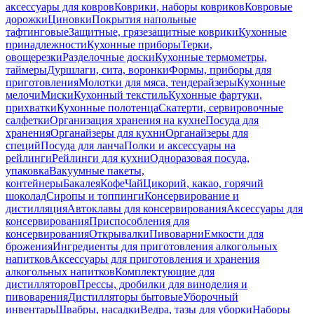
аксессуары для ковров
Коврики, наборы ковриков
Ковровые
дорожки
Циновки
Покрытия напольные
тафтинговые
Защитные, грязезащитные коврики
Кухонные
принадлежности
Кухонные приборы
Терки,
овощерезки
Разделочные доски
Кухонные термометры,
таймеры
Дуршлаги, сита, воронки
Формы, приборы для
приготовления
Молотки для мяса, тендерайзеры
Кухонные
мелочи
Миски
Кухонный текстиль
Кухонные фартуки,
прихватки
Кухонные полотенца
Скатерти, сервировочные
салфетки
Организация хранения на кухне
Посуда для
хранения
Органайзеры для кухни
Органайзеры для
специй
Посуда для ланча
Полки и аксессуары на
рейлинги
Рейлинги для кухни
Одноразовая посуда,
упаковка
Вакуумные пакеты,
контейнеры
Бакалея
Кофе
Чай
Цикорий, какао, горячий
шоколад
Сиропы и топпинги
Консервирование и
дистилляция
Автоклавы для консервирования
Аксессуары для
консервирования
Приспособления для
консервирования
Открывалки
Пивоварни
Емкости для
брожения
Ингредиенты для приготовления алкогольных
напитков
Аксессуары для приготовления и хранения
алкогольных напитков
Комплектующие для
дистилляторов
Прессы, дробилки для виноделия и
пивоварения
Дистилляторы бытовые
Уборочный
инвентарь
Швабры, насадки
Ведра, тазы для уборки
Наборы