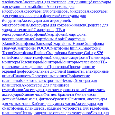
хлебопечек
Аксессуары для тостеров, сэндвичниц
Аксессуары
для кухонных комбайнов
Аксессуары для
мясорубок
Аксессуары для блендеров, миксеров
Аксессуары
для сушилок овощей и фруктов
Аксессуары для
йогуртниц
Аксессуары для аэрогрилей,
электрогрилей
Аксессуары для соковыжималок
Средства для
ухода за техникой
Смартфоны, ТВ и
электроника
Смартфоны
Смартфоны
Смартфоны
восстановленные
Смартфоны Apple
Смартфоны
Xiaomi
Смартфоны Samsung
Смартфоны Honor
Смартфоны
Huawei
Смартфоны POCO
Смартфоны Infinix
Смартфоны
Tecno
Смартфоны Realme
Смартфоны Samsung Galaxy S26
series
Кнопочные телефоны
Складные смартфоны
Телевизоры,
мониторы
Телевизоры
Мониторы
Мониторы-телевизоры
ТВ-
приставки и медиаплееры
Проекторы
Проекционные
экраны
Профессиональные дисплеи
Планшеты, электронные
книги
Планшеты
Электронные книги
Графические
планшеты
Блокноты электронные
Чехлы, бамперы для
планшетов
Аксессуары для планшетов,
смартфонов
Аксессуары для электронных книг
Смарт-часы,
аксессуары
Умные часы
Фитнес-браслеты
Умные часы
детские
Умные часы, фитнес-браслеты
Ремешки, аксессуары
для умных часов
Кабели для умных часов
Аксессуары для
смартфонов, планшетов
Зарядные устройства для телефонов,
планшетов
Чехлы, защитные стекла для телефонов
Чехлы для