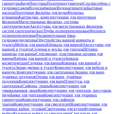
гарнитуры
Биде
Писсуары
Полотенцесушители
Спа-бассейны с
гидромассажем
Водоснабжение
Водонагреватели
Бытовые
насосы
Проточные фильтры для воды
Фильтры-
кувшины
Картриджи, комплектующие для проточных
фильтров
Магистральные фильтры, системы
сантехнические
Аксессуары для магистральных фильтров,
систем сантехнических
Трубы полипропиленовые
Фитинги
полипропиленовые
Расширительные баки,
гидроаккумуляторы
Обустройство ванной комнаты и
туалета
Мебель для ванной
Зеркала для ванной
Аксессуары для
ванной и туалета
Сиденья и чехлы для унитаза
Шторки,
карнизы для ванны
Стеклянные, пластиковые шторки для
ванны
Наборы для ванной и туалета
Зеркала
косметические
Сиденья для ванны
Коврики для ванной и
туалета
Экран-дверки в туалет
Комплектующие для мебели в
ванную
Комплектующие для сантехники
Экраны для ванн,
душевых поддонов
Опоры для ванн, душевых
поддонов
Комплектующие для ванн
Плинтусы для
сантехники
Сифоны, трапы
Комплектующие для
умывальников, моек
Комплектующие для унитазов, писсуаров,
биде
Бачки для унитазов
Комплектующие для душевых
гарнитуров
Комплектующие для сифонов,
трапов
Комплектующие для смесителей
Комплектующие для
душевых кабин, уголков
Сантехника для кухни
Кухонные
мойки
Кухонные мойки со смесителями
Смесители для