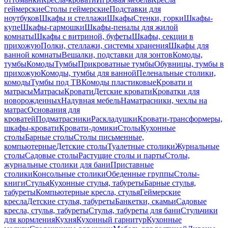
геймерские
Столы геймерские
Подставки для
ноутбуков
Шкафы и стеллажи
Шкафы
Стенки, горки
Шкафы-
купе
Шкафы-гармошки
Шкафы-пеналы для жилой
комнаты
Шкафы с витриной, буфеты
Шкафы, секции в
прихожую
Полки, стеллажи, системы хранения
Шкафы для
ванной комнаты
Вешалки, подставки для зонтов
Комоды,
тумбы
Комоды
Тумбы
Прикроватные тумбы
Обувницы, тумбы в
прихожую
Комоды, тумбы для ванной
Пеленальные столики,
комоды
Тумбы под ТВ
Комоды пластиковые
Кровати и
матрасы
Матрасы
Кровати
Детские кровати
Кроватки для
новорожденных
Надувная мебель
Наматрасники, чехлы на
матрас
Основания для
кроватей
Подматрасники
Раскладушки
Кровати-трансформеры,
шкафы-кровати
Кровати-домики
Столы
Кухонные
столы
Барные столы
Столы письменные,
компьютерные
Детские столы
Туалетные столики
Журнальные
столы
Садовые столы
Растущие столы и парты
Столы,
журнальные столики для бани
Приставные
столики
Консольные столики
Обеденные группы
Столы-
книги
Стулья
Кухонные стулья, табуреты
Барные стулья,
табуреты
Компьютерные кресла, стулья
Геймерские
кресла
Детские стулья, табуреты
Банкетки, скамьи
Садовые
кресла, стулья, табуреты
Стулья, табуреты для бани
Стульчики
для кормления
Кухня
Кухонный гарнитур
Кухонные