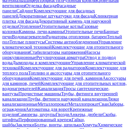
материалы
Шифер
Профнастил
Рулонная кровля
Кровельная
вентиляция
Отделка фасада
Фасадные
панели
Сайдинг
Комплектующие для фасадных
панелей
Декоративные штукатурки для фасада
Клинкерная
плитка для фасада
Декоративный камень для наружной
отделки
Отопление
Отопительные котлы
Газовые
колонки
Камины, печи-камины
Отопительные печи
Банные
печи
Водонагреватели
Радиаторы отопления, батареи
Теплый
пол
Теплые плинтусы
Системы антиобледенения
Управление
климатической техникой
Комплектующие для отопительного
оборудования
Стабилизаторы напряжения
Насосы
циркуляционные
Регулирующая арматура
Отвод и подвод
воды
Дымоходы и комплектующие
Управление климатической
техникой
Комплектующие для радиаторов
Комплектующие для
теплого пола
Топливо и аксессуары для отопительного
оборудования
Комплектующие для печей, каминов
Аксессуары
для каминов, печей
Комплектующие для отопительных котлов,
водонагревателей
Канализация
Тросы сантехнические,
вантузы
Прочистные машины
Трубы, фитинги внутренней
канализации
Трубы, фитинги наружной канализации
Люки
канализационные
Металлопрокат
Металлопрокат
Сваи
Заборы,
ограждения
Автоматика для ворот
Крепежные
изделия
Саморезы, шурупы
Гвозди
Анкеры, дюбели
Скобы,
штифты
Перфорированный крепеж
Гайки,
шайбы
Заклепки
Болты, винты, шпильки
Хомуты
Химические