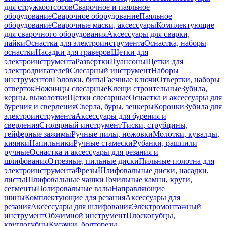
для стружкоотсосов
Сварочное и паяльное
оборудование
Сварочное оборудование
Паяльное
оборудование
Сварочные маски, аксессуары
Комплектующие
для сварочного оборудования
Аксессуары для сварки,
пайки
Оснастка для электроинструмента
Оснастка, наборы
оснастки
Насадки для граверов
Щетки для
электроинструмента
Развертки
Пуансоны
Щетки для
электродвигателей
Слесарный инструмент
Наборы
инструментов
Головки, биты
Гаечные ключи
Отвертки, наборы
отверток
Ножницы слесарные
Клещи строительные
Зубила,
керны, выколотки
Щетки слесарные
Оснастка и аксессуары для
бурения и сверления
Сверла, буры, зенкеры
Коронки
Зубила для
электроинструмента
Аксессуары для бурения и
сверления
Столярный инструмент
Тиски, струбцины,
гейферные зажимы
Ручные пилы, ножовки
Молотки, кувалды,
киянки
Напильники
Ручные стамески
Рубанки, рашпили
ручные
Оснастка и аксессуары для резания и
шлифования
Отрезные, пильные диски
Пильные полотна для
электроинструмента
Фрезы
Шлифовальные диски, насадки,
листы
Шлифовальные чашки
Точильные камни, круги,
сегменты
Полировальные валы
Направляющие
шины
Комплектующие для резания
Аксессуары для
резания
Аксессуары для шлифования
Электромонтажный
инструмент
Обжимной инструмент
Плоскогубцы,
круглогубцы
Кусачки, болторезы,