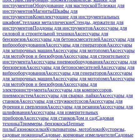
инструментов
Оборудование для мастерской
Тележки для
инструментов
Магниты
Шкафы для
инструментов
Комплектующие для инструментальных
шкафов
Стеллажи металлические
Стенды, держатели для
инструментов
Поддоны для инструментов
Аксессуары для
силовой и строительной техники
Аксессуары для
бензорезов
Аксессуары для бетоносмесителей
Аксессуары для
виброоборудования
Аксессуары для генераторов
Аксессуары
для затирочных машин
Аксессуары для мотопомп
Аксессуары
для мотобуров и бензобуров
Аксессуары для строительного
инструмента
Аксессуары пневмооборудования
Аксессуары для
бензорезов
Аксессуары для бетоносмесителей
Аксессуары для
виброоборудования
Аксессуары для генераторов
Аксессуары
для затирочных машин
Аксессуары для мотопомп
Аксессуары
для мотобуров и бензобуров
Аксессуары для
электроинструмента
Аксессуары для компрессоров,
пневмосистем
Аксессуары для сварки, пайки
Аксессуары для
станков
Аксессуары для стружкоотсосов
Аксессуары для
бурения и сверления
Аксессуары для резания
Аксессуары для
шлифования
Аксессуары для измерительных
приборов
Аксессуары для станков
Дом и сад
Садовая
техника
Триммеры, бензокосы
Цепные
пилы
Газонокосилки
Культиваторы, мотоблоки
Кусторезы,
садовые ножницы
Садовые, кормовые измельчители
Садовые