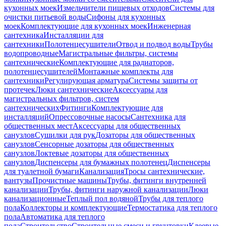
кухонных моек
Измельчители пищевых отходов
Системы для
очистки питьевой воды
Сифоны для кухонных
моек
Комплектующие для кухонных моек
Инженерная
сантехника
Инсталляции для
сантехники
Полотенцесушители
Отвод и подвод воды
Трубы
водопроводные
Магистральные фильтры, системы
сантехнические
Комплектующие для радиаторов,
полотенцесушителей
Монтажные комплекты для
сантехники
Регулирующая арматура
Системы защиты от
протечек
Люки сантехнические
Аксессуары для
магистральных фильтров, систем
сантехнических
Фитинги
Комплектующие для
инсталляций
Опрессовочные насосы
Сантехника для
общественных мест
Аксессуары для общественных
санузлов
Сушилки для рук
Дозаторы для общественных
санузлов
Сенсорные дозаторы для общественных
санузлов
Локтевые дозаторы для общественных
санузлов
Диспенсеры для бумажных полотенец
Диспенсеры
для туалетной бумаги
Канализация
Тросы сантехнические,
вантузы
Прочистные машины
Трубы, фитинги внутренней
канализации
Трубы, фитинги наружной канализации
Люки
канализационные
Теплый пол водяной
Трубы для теплого
пола
Коллекторы и комплектующие
Термостатика для теплого
пола
Автоматика для теплого
пола
Строительство
Строительные смеси и грунтовки
Клеевые