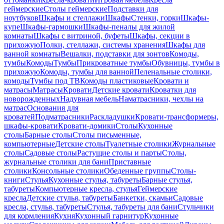
геймерские
Столы геймерские
Подставки для
ноутбуков
Шкафы и стеллажи
Шкафы
Стенки, горки
Шкафы-
купе
Шкафы-гармошки
Шкафы-пеналы для жилой
комнаты
Шкафы с витриной, буфеты
Шкафы, секции в
прихожую
Полки, стеллажи, системы хранения
Шкафы для
ванной комнаты
Вешалки, подставки для зонтов
Комоды,
тумбы
Комоды
Тумбы
Прикроватные тумбы
Обувницы, тумбы в
прихожую
Комоды, тумбы для ванной
Пеленальные столики,
комоды
Тумбы под ТВ
Комоды пластиковые
Кровати и
матрасы
Матрасы
Кровати
Детские кровати
Кроватки для
новорожденных
Надувная мебель
Наматрасники, чехлы на
матрас
Основания для
кроватей
Подматрасники
Раскладушки
Кровати-трансформеры,
шкафы-кровати
Кровати-домики
Столы
Кухонные
столы
Барные столы
Столы письменные,
компьютерные
Детские столы
Туалетные столики
Журнальные
столы
Садовые столы
Растущие столы и парты
Столы,
журнальные столики для бани
Приставные
столики
Консольные столики
Обеденные группы
Столы-
книги
Стулья
Кухонные стулья, табуреты
Барные стулья,
табуреты
Компьютерные кресла, стулья
Геймерские
кресла
Детские стулья, табуреты
Банкетки, скамьи
Садовые
кресла, стулья, табуреты
Стулья, табуреты для бани
Стульчики
для кормления
Кухня
Кухонный гарнитур
Кухонные