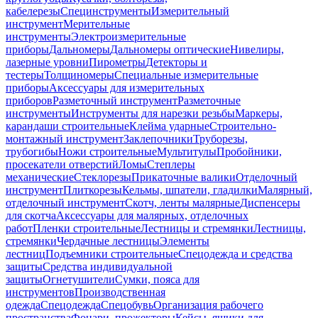
кабелерезы
Специнструменты
Измерительный
инструмент
Мерительные
инструменты
Электроизмерительные
приборы
Дальномеры
Дальномеры оптические
Нивелиры,
лазерные уровни
Пирометры
Детекторы и
тестеры
Толщиномеры
Специальные измерительные
приборы
Аксессуары для измерительных
приборов
Разметочный инструмент
Разметочные
инструменты
Инструменты для нарезки резьбы
Маркеры,
карандаши строительные
Клейма ударные
Строительно-
монтажный инструмент
Заклепочники
Труборезы,
трубогибы
Ножи строительные
Мультитулы
Пробойники,
просекатели отверстий
Ломы
Степлеры
механические
Стеклорезы
Прикаточные валики
Отделочный
инструмент
Плиткорезы
Кельмы, шпатели, гладилки
Малярный,
отделочный инструмент
Скотч, ленты малярные
Диспенсеры
для скотча
Аксессуары для малярных, отделочных
работ
Пленки строительные
Лестницы и стремянки
Лестницы,
стремянки
Чердачные лестницы
Элементы
лестниц
Подъемники строительные
Спецодежда и средства
защиты
Средства индивидуальной
защиты
Огнетушители
Сумки, пояса для
инструментов
Производственная
одежда
Спецодежда
Спецобувь
Организация рабочего
пространства
Фонари, прожекторы
Кейсы, ящики для