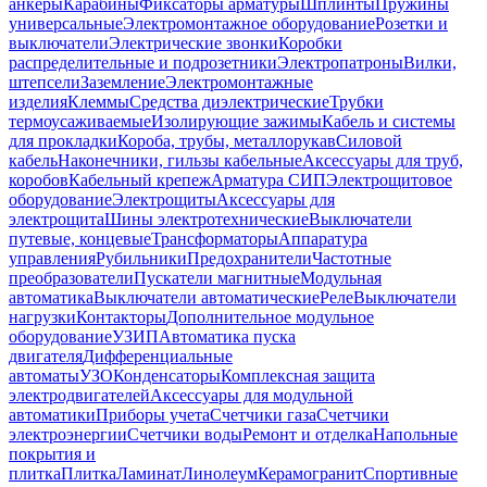
анкеры
Карабины
Фиксаторы арматуры
Шплинты
Пружины
универсальные
Электромонтажное оборудование
Розетки и
выключатели
Электрические звонки
Коробки
распределительные и подрозетники
Электропатроны
Вилки,
штепсели
Заземление
Электромонтажные
изделия
Клеммы
Средства диэлектрические
Трубки
термоусаживаемые
Изолирующие зажимы
Кабель и системы
для прокладки
Короба, трубы, металлорукав
Силовой
кабель
Наконечники, гильзы кабельные
Аксессуары для труб,
коробов
Кабельный крепеж
Арматура СИП
Электрощитовое
оборудование
Электрощиты
Аксессуары для
электрощита
Шины электротехнические
Выключатели
путевые, концевые
Трансформаторы
Аппаратура
управления
Рубильники
Предохранители
Частотные
преобразователи
Пускатели магнитные
Модульная
автоматика
Выключатели автоматические
Реле
Выключатели
нагрузки
Контакторы
Дополнительное модульное
оборудование
УЗИП
Автоматика пуска
двигателя
Дифференциальные
автоматы
УЗО
Конденсаторы
Комплексная защита
электродвигателей
Аксессуары для модульной
автоматики
Приборы учета
Счетчики газа
Счетчики
электроэнергии
Счетчики воды
Ремонт и отделка
Напольные
покрытия и
плитка
Плитка
Ламинат
Линолеум
Керамогранит
Спортивные