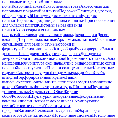
напольные покрытия
Виниловые
полы
Ковролин
Паркет
Искусственная трава
Аксессуары для
напольных покрытий и плитки
Подложка
Плинтусы, уголки,
обводы для труб
Плинтусы для сантехники
Фуги для
плитки
Порожки, профили для пола и плитки
Приспособления
для укладки плитки
Системы выравнивания
плитки
Аксессуары для напольных
покрытий
Реставрационные материалы
Двери и арки
Двери
входные
Двери межкомнатные
Арки межкомнатные
Москитные
сетки
Двери для бани и сауны
Коробки и
фурнитура
Наличники, коробки, доборы
Ручки дверные
Замки
дверные
Петли дверные
Фурнитура дверная
Доводчики
дверные
Окна и подоконники
Окна
Подоконники, отливы
Окна
мансардные
Фурнитура оконная
Мягкие окна
Москитные сетки
на окна
Жалюзи уличные
Пленки солнцезащитные
Крепежные
изделия
Саморезы, шурупы
Гвозди
Анкеры, дюбели
Скобы,
штифты
Перфорированный крепеж
Гайки,
шайбы
Заклепки
Болты, винты, шпильки
Хомуты
Химические
анкеры
Карабины
Фиксаторы арматуры
Шплинты
Пружины
универсальные
Отделка стен
Обои
Жидкие
обои
Фотообои
Штукатурки декоративные
Декоративный
камень
Скинали
Пленки самоклеящиеся
Армирующие
сетки
Стеновые панели
Уголки, маяки,
профили
Вагонка
Стеклохолсты, флизелин
Экраны для
радиаторов
Отделка потолка
Потолочные системы
Потолочные