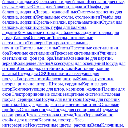
балкона, лоджии
Кресла-мешки для балкона
Кресла подвесные,
стулья садовые
Столы для балкона, лоджии
Шкафы для
балкона, лоджии
Дверцы жалюзийные
Системы хранения для
балкона, лоджии
Журнальные столы, столы-книги
Тумбы для
балкона, лоджии
Кресла-качалки, кресла-маятники
Стулья для
балкона, лоджии
Кресла, пуфы для балкона,
лоджии
Компактные столы для балкона, лоджии
Товары для
дома, бакалея
Освещение
Люстры, потолочные
светильники
Торшеры
Прикроватные лампы,
ночники
Настольные лампы
Споты
Настенные светильники,
бра
Точечные светильники
Трековые светильники
Уличные
светильники, фонари, бра
Лампы
Освещение для картин,
зеркал
Кольцевые лампы
Аксессуары для освещения
Посуда для
готовки
Сковороды, сотейники, воки
Кастрюли, ковши,
казаны
Посуда для СВЧ
Крышки и аксессуары для
посуды
Гастроемкости
Жалюзи, шторы
Жалюзи, рулонные
шторы, римские шторы
Шторы, гардины
Карнизы для
штор
Комплектующие для штор, карнизов, жалюзи
Пленки для
окон
Электроприводные солнцезащитные системы
Столовая
посуда, сервировка
Посуда для напитков
Посуда для горячих
напитков
Посуда для подачи и хранения напитков
Столовые
приборы
Столовая посуда
Посуда для сервировки
Предметы
сервировки
Детская столовая посуда
Декор
Зеркала
Кашпо,
стойки для цветов
Картины, постеры
Часы
интерьерные
Искусственные цветы, растения
Вазы
Ключницы,