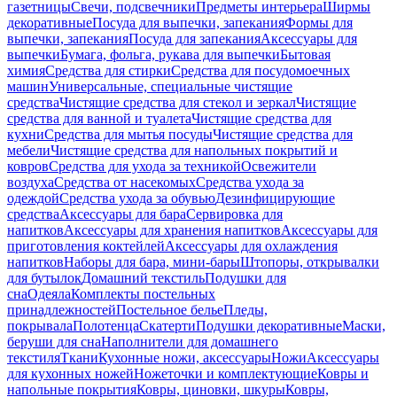
газетницы
Свечи, подсвечники
Предметы интерьера
Ширмы
декоративные
Посуда для выпечки, запекания
Формы для
выпечки, запекания
Посуда для запекания
Аксессуары для
выпечки
Бумага, фольга, рукава для выпечки
Бытовая
химия
Средства для стирки
Средства для посудомоечных
машин
Универсальные, специальные чистящие
средства
Чистящие средства для стекол и зеркал
Чистящие
средства для ванной и туалета
Чистящие средства для
кухни
Средства для мытья посуды
Чистящие средства для
мебели
Чистящие средства для напольных покрытий и
ковров
Средства для ухода за техникой
Освежители
воздуха
Средства от насекомых
Средства ухода за
одеждой
Средства ухода за обувью
Дезинфицирующие
средства
Аксессуары для бара
Сервировка для
напитков
Аксессуары для хранения напитков
Аксессуары для
приготовления коктейлей
Аксессуары для охлаждения
напитков
Наборы для бара, мини-бары
Штопоры, открывалки
для бутылок
Домашний текстиль
Подушки для
сна
Одеяла
Комплекты постельных
принадлежностей
Постельное белье
Пледы,
покрывала
Полотенца
Скатерти
Подушки декоративные
Маски,
беруши для сна
Наполнители для домашнего
текстиля
Ткани
Кухонные ножи, аксессуары
Ножи
Аксессуары
для кухонных ножей
Ножеточки и комплектующие
Ковры и
напольные покрытия
Ковры, циновки, шкуры
Ковры,