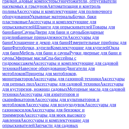
грядки
Садовые компостеры
Уничтожители, отпугиватели
насекомых и грызунов
Автоматизация и контроль
полива
Аксессуары и комплектующие для поливочного
оборудования
Укрывные материалы
Бочки, баки
пластиковые
Аксессуары и комплектующие для
опрыскивателей
Шланги для опрыскивателей
Товары для
бани
Бани
Сауны
Двери для бани и сауны
Бондарные
изделия
Банные принадлежности
Аксессуары для
бани
Оснащение и декор для бани
Измерительные приборы для
бани
Фитобочки, купели
Комплектующие для купелей
Окна
для бани
Мебель для бани и сауны
Ручки дверные для бани и
сауны
Эфирные масла
Спа-бассейны с
гидромассажем
Аксессуары и комплектующие для садовой
техники
Навесное оборудование
Двигатели для
мотоблоков
Прицепы для мотоблоков,
минитракторов
Аксессуары для газонной техники
Аксессуары
для цепных пил
Аксессуары для садовой техники
Аксессуары
для кусторезов, ножниц садовых
Моторные масла для садовой
техники
Аксессуары для аэратоторов и
скарификаторов
Аксессуары для культиваторов и
мотоблоков
Аксессуары для воздуходувок
Аксессуары для
газонокосилок
Аксессуары для бензокос и
триммеров
Аксессуары для моек высокого
давления
Аксессуары и комплектующие для
опрыскивателей
Запчасти для садовых