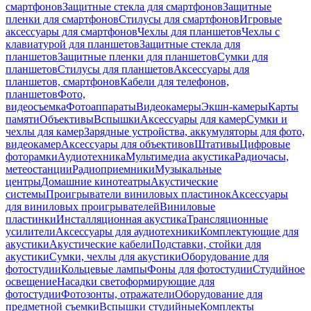
смартфонов
Защитные стекла для смартфонов
Защитные
пленки для смартфонов
Стилусы для смартфонов
Игровые
аксессуары для смартфонов
Чехлы для планшетов
Чехлы с
клавиатурой для планшетов
Защитные стекла для
планшетов
Защитные пленки для планшетов
Сумки для
планшетов
Стилусы для планшетов
Аксессуары для
планшетов, смартфонов
Кабели для телефонов,
планшетов
Фото,
видеосъемка
Фотоаппараты
Видеокамеры
Экшн-камеры
Карты
памяти
Объективы
Вспышки
Аксессуары для камер
Сумки и
чехлы для камер
Зарядные устройства, аккумуляторы для фото,
видеокамер
Аксессуары для объективов
Штативы
Цифровые
фоторамки
Аудиотехника
Мультимедиа акустика
Радиочасы,
метеостанции
Радиоприемники
Музыкальные
центры
Домашние кинотеатры
Акустические
системы
Проигрыватели виниловых пластинок
Аксессуары
для виниловых проигрывателей
Виниловые
пластинки
Инсталляционная акустика
Трансляционные
усилители
Аксессуары для аудиотехники
Комплектующие для
акустики
Акустические кабели
Подставки, стойки для
акустики
Сумки, чехлы для акустики
Оборудование для
фотостудии
Кольцевые лампы
Фоны для фотостудии
Студийное
освещение
Насадки светоформирующие для
фотостудии
Фотозонты, отражатели
Оборудование для
предметной съемки
Вспышки студийные
Комплекты