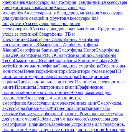
хлебопечек
Аксессуары для тостеров, сэндвичниц
Аксессуары
для кухонных комбайнов
Аксессуары для
мясорубок
Аксессуары для блендеров, миксеров
Аксессуары
для сушилок овощей и фруктов
Аксессуары для
йогуртниц
Аксессуары для аэрогрилей,
электрогрилей
Аксессуары для соковыжималок
Средства для
ухода за техникой
Смартфоны, ТВ и
электроника
Смартфоны
Смартфоны
Смартфоны
восстановленные
Смартфоны Apple
Смартфоны
Xiaomi
Смартфоны Samsung
Смартфоны Honor
Смартфоны
Huawei
Смартфоны POCO
Смартфоны Infinix
Смартфоны
Tecno
Смартфоны Realme
Смартфоны Samsung Galaxy S26
series
Кнопочные телефоны
Складные смартфоны
Телевизоры,
мониторы
Телевизоры
Мониторы
Мониторы-телевизоры
ТВ-
приставки и медиаплееры
Проекторы
Проекционные
экраны
Профессиональные дисплеи
Планшеты, электронные
книги
Планшеты
Электронные книги
Графические
планшеты
Блокноты электронные
Чехлы, бамперы для
планшетов
Аксессуары для планшетов,
смартфонов
Аксессуары для электронных книг
Смарт-часы,
аксессуары
Умные часы
Фитнес-браслеты
Умные часы
детские
Умные часы, фитнес-браслеты
Ремешки, аксессуары
для умных часов
Кабели для умных часов
Аксессуары для
смартфонов, планшетов
Зарядные устройства для телефонов,
планшетов
Чехлы, защитные стекла для телефонов
Чехлы для