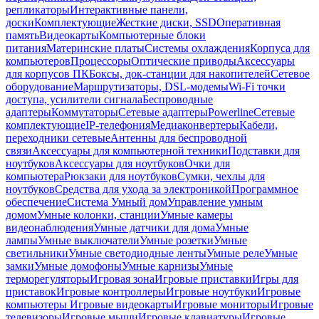
репликаторы
Интерактивные панели,
доски
Комплектующие
Жесткие диски, SSD
Оперативная
память
Видеокарты
Компьютерные блоки
питания
Материнские платы
Системы охлаждения
Корпуса для
компьютеров
Процессоры
Оптические приводы
Аксессуары
для корпусов ПК
Боксы, док-станции для накопителей
Сетевое
оборудование
Маршрутизаторы, DSL-модемы
Wi-Fi точки
доступа, усилители сигнала
Беспроводные
адаптеры
Коммутаторы
Сетевые адаптеры
Powerline
Сетевые
комплектующие
IP-телефония
Медиаконвертеры
Кабели,
переходники сетевые
Антенны для беспроводной
связи
Аксессуары для компьютерной техники
Подставки для
ноутбуков
Аксессуары для ноутбуков
Очки для
компьютера
Рюкзаки для ноутбуков
Сумки, чехлы для
ноутбуков
Средства для ухода за электроникой
Программное
обеспечение
Система Умный дом
Управление умным
домом
Умные колонки, станции
Умные камеры
видеонаблюдения
Умные датчики для дома
Умные
лампы
Умные выключатели
Умные розетки
Умные
светильники
Умные светодиодные ленты
Умные реле
Умные
замки
Умные домофоны
Умные карнизы
Умные
терморегуляторы
Игровая зона
Игровые приставки
Игры для
приставок
Игровые контроллеры
Игровые ноутбуки
Игровые
компьютеры
Игровые видеокарты
Игровые мониторы
Игровые
телевизоры
Игровые мыши
Игровые клавиатуры
Игровые