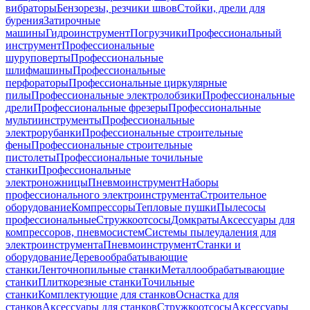
вибраторы
Бензорезы, резчики швов
Стойки, дрели для
бурения
Затирочные
машины
Гидроинструмент
Погрузчики
Профессиональный
инструмент
Профессиональные
шуруповерты
Профессиональные
шлифмашины
Профессиональные
перфораторы
Профессиональные циркулярные
пилы
Профессиональные электролобзики
Профессиональные
дрели
Профессиональные фрезеры
Профессиональные
мультиинструменты
Профессиональные
электрорубанки
Профессиональные строительные
фены
Профессиональные строительные
пистолеты
Профессиональные точильные
станки
Профессиональные
электроножницы
Пневмоинструмент
Наборы
профессионального электроинструмента
Строительное
оборудование
Компрессоры
Тепловые пушки
Пылесосы
профессиональные
Стружкоотсосы
Домкраты
Аксессуары для
компрессоров, пневмосистем
Системы пылеудаления для
электроинструмента
Пневмоинструмент
Станки и
оборудование
Деревообрабатывающие
станки
Ленточнопильные станки
Металлообрабатывающие
станки
Плиткорезные станки
Точильные
станки
Комплектующие для станков
Оснастка для
станков
Аксессуары для станков
Стружкоотсосы
Аксессуары