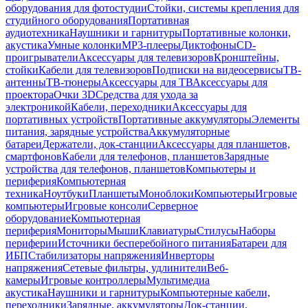
оборудования для фотостудии
Стойки, системы крепления для
студийного оборудования
Портативная
аудиотехника
Наушники и гарнитуры
Портативные колонки,
акустика
Умные колонки
MP3-плееры
Диктофоны
CD-
проигрыватели
Аксессуары для телевизоров
Кронштейны,
стойки
Кабели для телевизоров
Подписки на видеосервисы
ТВ-
антенны
ТВ-тюнеры
Аксессуары для ТВ
Аксессуары для
проектора
Очки 3D
Средства для ухода за
электроникой
Кабели, переходники
Аксессуары для
портативных устройств
Портативные аккумуляторы
Элементы
питания, зарядные устройства
Аккумуляторные
батареи
Держатели, док-станции
Аксессуары для планшетов,
смартфонов
Кабели для телефонов, планшетов
Зарядные
устройства для телефонов, планшетов
Компьютеры и
периферия
Компьютерная
техника
Ноутбуки
Планшеты
Моноблоки
Компьютеры
Игровые
компьютеры
Игровые консоли
Серверное
оборудование
Компьютерная
периферия
Мониторы
Мыши
Клавиатуры
Стилусы
Наборы
периферии
Источники бесперебойного питания
Батареи для
ИБП
Стабилизаторы напряжения
Инверторы
напряжения
Сетевые фильтры, удлинители
Веб-
камеры
Игровые контроллеры
Мультимедиа
акустика
Наушники и гарнитуры
Компьютерные кабели,
переходники
Зарядные, аккумуляторы
Док-станции,