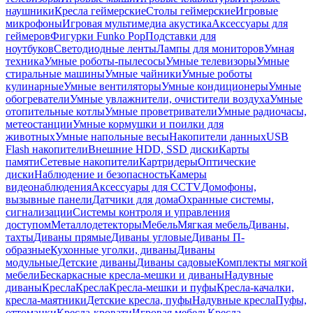
наушники
Кресла геймерские
Столы геймерские
Игровые
микрофоны
Игровая мультимедиа акустика
Аксессуары для
геймеров
Фигурки Funko Pop
Подставки для
ноутбуков
Светодиодные ленты
Лампы для мониторов
Умная
техника
Умные роботы-пылесосы
Умные телевизоры
Умные
стиральные машины
Умные чайники
Умные роботы
кулинарные
Умные вентиляторы
Умные кондиционеры
Умные
обогреватели
Умные увлажнители, очистители воздуха
Умные
отопительные котлы
Умные проветриватели
Умные радиочасы,
метеостанции
Умные кормушки и поилки для
животных
Умные напольные весы
Накопители данных
USB
Flash накопители
Внешние HDD, SSD диски
Карты
памяти
Сетевые накопители
Картридеры
Оптические
диски
Наблюдение и безопасность
Камеры
видеонаблюдения
Аксессуары для CCTV
Домофоны,
вызывные панели
Датчики для дома
Охранные системы,
сигнализации
Системы контроля и управления
доступом
Металлодетекторы
Мебель
Мягкая мебель
Диваны,
тахты
Диваны прямые
Диваны угловые
Диваны П-
образные
Кухонные уголки, диваны
Диваны
модульные
Детские диваны
Диваны садовые
Комплекты мягкой
мебели
Бескаркасные кресла-мешки и диваны
Надувные
диваны
Кресла
Кресла
Кресла-мешки и пуфы
Кресла-качалки,
кресла-маятники
Детские кресла, пуфы
Надувные кресла
Пуфы,
оттоманки
Кресла-кровати
Игровая мебель
Кресла