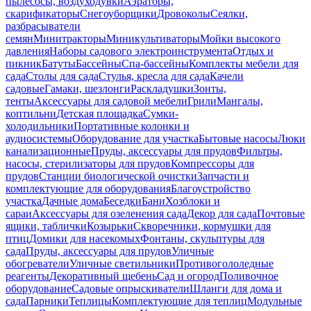
пылесосы, воздуходувки
Аэраторы,
скарификаторы
Снегоуборщики
Дровоколы
Сеялки,
разбрасыватели
семян
Минитракторы
Миникультиваторы
Мойки высокого
давления
Наборы садового электроинструмента
Отдых и
пикник
Батуты
Бассейны
Спа-бассейны
Комплекты мебели для
сада
Столы для сада
Стулья, кресла для сада
Качели
садовые
Гамаки, шезлонги
Раскладушки
Зонты,
тенты
Аксессуары для садовой мебели
Грили
Мангалы,
коптильни
Детская площадка
Сумки-
холодильники
Портативные колонки и
аудиосистемы
Оборудование для участка
Бытовые насосы
Люки
канализационные
Пруды, аксессуары для прудов
Фильтры,
насосы, стерилизаторы для прудов
Компрессоры для
прудов
Станции биологической очистки
Запчасти и
комплектующие для оборудования
Благоустройство
участка
Дачные дома
Беседки
Бани
Хозблоки и
сараи
Аксессуары для озеленения сада
Декор для сада
Почтовые
ящики, таблички
Козырьки
Скворечники, кормушки для
птиц
Домики для насекомых
Фонтаны, скульптуры для
сада
Пруды, аксессуары для прудов
Уличные
обогреватели
Уличные светильники
Противогололедные
реагенты
Декоративный щебень
Сад и огород
Поливочное
оборудование
Садовые опрыскиватели
Шланги для дома и
сада
Парники
Теплицы
Комплектующие для теплиц
Модульные