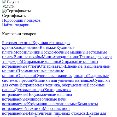
Услуги
Сертификаты
Подборщик подарков
Найти подарки
Категории товаров
Бытовая техника
Крупная техника для
кухни
Холодильники
Вытяжки
Кухонные
плиты
Морозильники
Посудомоечные машины
Настольные
плиты
Винные шкафы
Мини-холодильники
Техника для ухода
за одеждой
Стиральные машины
Стиральные машины
встраиваемые
Утюги
Отпариватели
Швейные, вышивальные
машины
Промышленные швейные
машины
Оверлоки
Сушильные машины, шкафы
Гладильные
системы, прессы
Машинки для удаления катышков
Сушилки
для обуви
Встраиваемая техника, оборудование
Варочные
панели
Духовые шкафы
Холодильники
встраиваемые
Посудомоечные машины
встраиваемые
Микроволновые печи
встраиваемые
Кофемашины встраиваемые
Комплекты
встраиваемой техники
Морозильники
встраиваемые
Измельчители пищевых отходов
Шкафы для