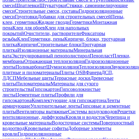
смеси
Шпатлевки
Штукатурки
Стяжки, самонивелирующие
смеси
Строительные смеси, составы
Гидроизоляционные
смеси
Грунтовки
Добавки для строительных смесей
Пены,
клеи, герметики
Жидкие гвозди
Герметики
Монтажная
пена
Клеи для обоев
Клеи для напольных
покрытий
Очистители, растворители
Фиксаторы
резьбы
Клеи
Герметики, пены
Кирпичи, блоки, тротуарная
плитка
Кирпичи
Строительные блоки
Тротуарная
плитка
Изоляционные материалы
Минеральная
вата
Экструдированный пенополистирол
Пенопласт
Пленки,
мембраны
Отражающая теплоизоляция
Гидроизоляционные
ленты
Поликарбонат
Шумоизоляция
Теплоизоляция
Звукоизоляц
плитные и пиломатериалы
Плиты OSB
Фанера
ДСП,
ЛДСП
Мебельные щиты
Террасные доски
Древесные
плиты
Пиломатериалы
Материалы для сухого
строительства
Гипсокартон
Гипсоволокнистые
листы
Цементные плиты
Профили для
гипсокартона
Комплектующие для гипсокартона
Ленты
армирующие
Уплотнительные ленты
Гипсовые и цементные
плиты
Вентиляторы вытяжные
Системы воздуховодов
Решетки
вентиляционные, диффузоры
Кровля и водосток
Черепица и
кровельные материалы
Водосточные системы
Поверхностный
водоотвод
Кровельные софиты
Доборные элементы
кровли
Гидроизоляционные