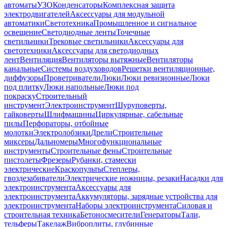
автоматы
УЗО
Конденсаторы
Комплексная защита
электродвигателей
Аксессуары для модульной
автоматики
Светотехника
Промышленное и сигнальное
освещение
Светодиодные ленты
Точечные
светильники
Трековые светильники
Аксессуары для
светотехники
Аксессуары для светодиодных
лент
Вентиляция
Вентиляторы вытяжные
Вентиляторы
канальные
Системы воздуховодов
Решетки вентиляционные,
диффузоры
Проветриватели
Люки
Люки ревизионные
Люки
под плитку
Люки напольные
Люки под
покраску
Строительный
инструмент
Электроинструмент
Шуруповерты,
гайковерты
Шлифмашины
Циркулярные, сабельные
пилы
Перфораторы, отбойные
молотки
Электролобзики
Дрели
Строительные
миксеры
Дальномеры
Многофункциональные
инструменты
Строительные фены
Строительные
пистолеты
Фрезеры
Рубанки, стамески
электрические
Краскопульты
Степлеры,
гвоздезабиватели
Электрические ножницы, резаки
Насадки для
электроинструмента
Аксессуары для
электроинструмента
Аккумуляторы, зарядные устройства для
электроинструмента
Наборы электроинструмента
Силовая и
строительная техника
Бетоносмесители
Генераторы
Тали,
тельферы
Такелаж
Виброплиты, глубинные