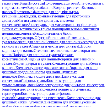
гарнитуры
Биде
Писсуары
Полотенцесушители
Спа-бассейны с
гидромассажем
Водоснабжение
Водонагреватели
Бытовые
насосы
Проточные фильтры для воды
Фильтры-
кувшины
Картриджи, комплектующие для проточных
фильтров
Магистральные фильтры, системы
сантехнические
Аксессуары для магистральных фильтров,
систем сантехнических
Трубы полипропиленовые
Фитинги
полипропиленовые
Расширительные баки,
гидроаккумуляторы
Обустройство ванной комнаты и
туалета
Мебель для ванной
Зеркала для ванной
Аксессуары для
ванной и туалета
Сиденья и чехлы для унитаза
Шторки,
карнизы для ванны
Стеклянные, пластиковые шторки для
ванны
Наборы для ванной и туалета
Зеркала
косметические
Сиденья для ванны
Коврики для ванной и
туалета
Экран-дверки в туалет
Комплектующие для мебели в
ванную
Комплектующие для сантехники
Экраны для ванн,
душевых поддонов
Опоры для ванн, душевых
поддонов
Комплектующие для ванн
Плинтусы для
сантехники
Сифоны, трапы
Комплектующие для
умывальников, моек
Комплектующие для унитазов, писсуаров,
биде
Бачки для унитазов
Комплектующие для душевых
гарнитуров
Комплектующие для сифонов,
трапов
Комплектующие для смесителей
Комплектующие для
душевых кабин, уголков
Сантехника для кухни
Кухонные
мойки
Кухонные мойки со смесителями
Смесители для