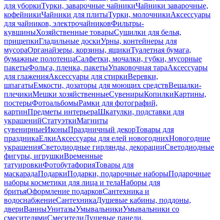
для уборки
Турки, заварочные чайники
Чайники заварочные,
кофейники
Чайники для плиты
Турки, молочники
Аксессуары
для чайников, электрочайников
Фильтры-
кувшины
Хозяйственные товары
Сушилки для белья,
прищепки
Гладильные доски
Урны, контейнеры для
мусора
Органайзеры, корзины, ящики
Туалетная бумага,
бумажные полотенца
Салфетки, мочалки, губки, мусорные
пакеты
Фольга, пленка, пакеты
Упаковочная тара
Аксессуары
для глажения
Аксессуары для стирки
Веревки,
шпагаты
Емкости, дозаторы для моющих средств
Вешалки-
плечики
Мешки хозяйственные
Сувениры
Копилки
Картины,
постеры
Фотоальбомы
Рамки для фотографий,
картин
Предметы интерьера
Шкатулки, подставки для
украшений
Статуэтки
Магниты
сувенирные
Иконы
Праздничный декор
Товары для
праздника
Елки
Аксессуары для елей новогодних
Новогодние
украшения
Светодиодные гирлянды, декорации
Светодиодные
фигуры, игрушки
Временные
татуировки
Фотобутафория
Товары для
маскарада
Подарки
Подарки, подарочные наборы
Подарочные
наборы косметики для лица и тела
Наборы для
бритья
Оформление подарков
Сантехника и
водоснабжение
Сантехника
Душевые кабины, поддоны,
двери
Ванны
Унитазы
Умывальники
Умывальники со
смесителями
Смесители
Душевые панели,