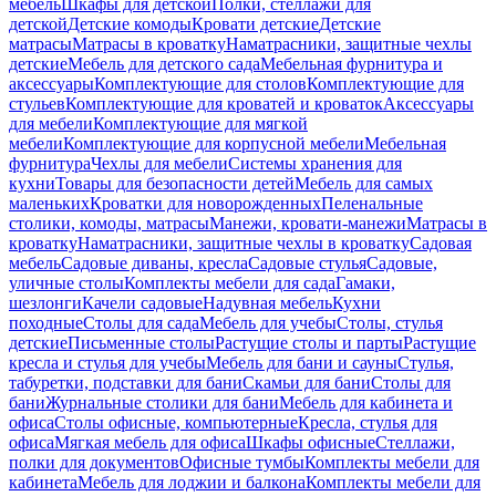
мебель
Шкафы для детской
Полки, стеллажи для
детской
Детские комоды
Кровати детские
Детские
матрасы
Матрасы в кроватку
Наматрасники, защитные чехлы
детские
Мебель для детского сада
Мебельная фурнитура и
аксессуары
Комплектующие для столов
Комплектующие для
стульев
Комплектующие для кроватей и кроваток
Аксессуары
для мебели
Комплектующие для мягкой
мебели
Комплектующие для корпусной мебели
Мебельная
фурнитура
Чехлы для мебели
Системы хранения для
кухни
Товары для безопасности детей
Мебель для самых
маленьких
Кроватки для новорожденных
Пеленальные
столики, комоды, матрасы
Манежи, кровати-манежи
Матрасы в
кроватку
Наматрасники, защитные чехлы в кроватку
Садовая
мебель
Садовые диваны, кресла
Садовые стулья
Садовые,
уличные столы
Комплекты мебели для сада
Гамаки,
шезлонги
Качели садовые
Надувная мебель
Кухни
походные
Столы для сада
Мебель для учебы
Столы, стулья
детские
Письменные столы
Растущие столы и парты
Растущие
кресла и стулья для учебы
Мебель для бани и сауны
Стулья,
табуретки, подставки для бани
Скамьи для бани
Столы для
бани
Журнальные столики для бани
Мебель для кабинета и
офиса
Столы офисные, компьютерные
Кресла, стулья для
офиса
Мягкая мебель для офиса
Шкафы офисные
Стеллажи,
полки для документов
Офисные тумбы
Комплекты мебели для
кабинета
Мебель для лоджии и балкона
Комплекты мебели для