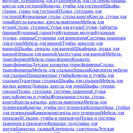
модули
Столешницы для кухни
Мебель для гостиной
Диваны,
кресла для гостиной
Комоды, тумбы для гостиной
Шкафы,
стенки, горки для гостиной
Полки, стеллажи для
гостиной
Журнальные столы, столы-книги
Кресла, стулья для
дома
Кресла-качалки, кресла-маятники
Мебель для
кухни
Столы, столики
Стулья для кухни
Стулья, табуреты
барные
Кухонный гарнитур
Кухонные модули
Кухонные
уголки, диваны
Стульчики для кормления
Системы хранения
для кухни
Мебель для ванной
Тумбы, консоли для
ванной
Шкафы, пеналы для ванной
Шкафчики, полки для
ванной
Зеркала для ванной
Аксессуары для ванной
Мебель-
трансформер
Мебель-трансформер
Кровати-
трансформеры
Детские кроватки-трансформеры
Столы-
трансформеры
Мебель для спальни
Зеркала
Комплекты мебели
для спальни
Прикроватные тумбы
Комоды и тумбы для
спальни
Туалетные столики
Шкафы для спальни
Мебель для
жилых комнат
Диваны, кресла для дома
Шкафы, стенки,
секции
Полки, стеллажи, системы хранения
Стулья,
кресла
Комоды и тумбы
Журнальные столы, столы-
книги
Кресла-качалки, кресла-маятники
Мебель для
телевизора
Комоды, тумбы под телевизор
Кронштейны, стойки
для телевизора
Каминокомплекты под телевизор
Мебель для
прихожей
Секции, тумбы в прихожую
Полки и системы
хранения в прихожую
Вешалки, подставки для
зонтов
Банкетки, скамьи
Ключницы, газетницы
Детская