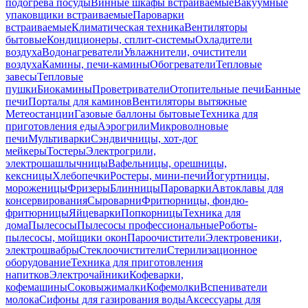
подогрева посуды
Винные шкафы встраиваемые
Вакуумные
упаковщики встраиваемые
Пароварки
встраиваемые
Климатическая техника
Вентиляторы
бытовые
Кондиционеры, сплит-системы
Охладители
воздуха
Водонагреватели
Увлажнители, очистители
воздуха
Камины, печи-камины
Обогреватели
Тепловые
завесы
Тепловые
пушки
Биокамины
Проветриватели
Отопительные печи
Банные
печи
Порталы для каминов
Вентиляторы вытяжные
Метеостанции
Газовые баллоны бытовые
Техника для
приготовления еды
Аэрогрили
Микроволновые
печи
Мультиварки
Сэндвичницы, хот-дог
мейкеры
Тостеры
Электрогрили,
электрошашлычницы
Вафельницы, орешницы,
кексницы
Хлебопечки
Ростеры, мини-печи
Йогуртницы,
мороженицы
Фризеры
Блинницы
Пароварки
Автоклавы для
консервирования
Сыроварни
Фритюрницы, фондю-
фритюрницы
Яйцеварки
Попкорницы
Техника для
дома
Пылесосы
Пылесосы профессиональные
Роботы-
пылесосы, мойщики окон
Пароочистители
Электровеники,
электрошвабры
Стеклоочистители
Стерилизационное
оборудование
Техника для приготовления
напитков
Электрочайники
Кофеварки,
кофемашины
Соковыжималки
Кофемолки
Вспениватели
молока
Сифоны для газирования воды
Аксессуары для