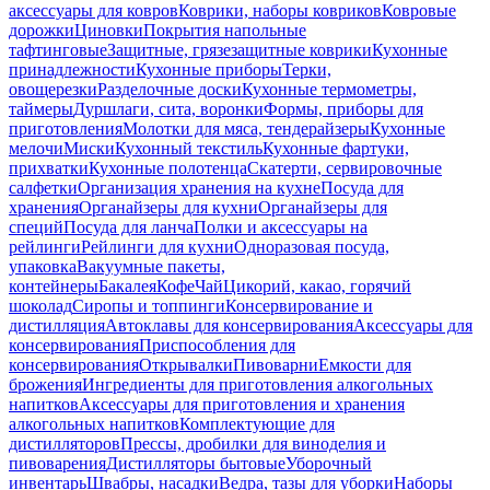
аксессуары для ковров
Коврики, наборы ковриков
Ковровые
дорожки
Циновки
Покрытия напольные
тафтинговые
Защитные, грязезащитные коврики
Кухонные
принадлежности
Кухонные приборы
Терки,
овощерезки
Разделочные доски
Кухонные термометры,
таймеры
Дуршлаги, сита, воронки
Формы, приборы для
приготовления
Молотки для мяса, тендерайзеры
Кухонные
мелочи
Миски
Кухонный текстиль
Кухонные фартуки,
прихватки
Кухонные полотенца
Скатерти, сервировочные
салфетки
Организация хранения на кухне
Посуда для
хранения
Органайзеры для кухни
Органайзеры для
специй
Посуда для ланча
Полки и аксессуары на
рейлинги
Рейлинги для кухни
Одноразовая посуда,
упаковка
Вакуумные пакеты,
контейнеры
Бакалея
Кофе
Чай
Цикорий, какао, горячий
шоколад
Сиропы и топпинги
Консервирование и
дистилляция
Автоклавы для консервирования
Аксессуары для
консервирования
Приспособления для
консервирования
Открывалки
Пивоварни
Емкости для
брожения
Ингредиенты для приготовления алкогольных
напитков
Аксессуары для приготовления и хранения
алкогольных напитков
Комплектующие для
дистилляторов
Прессы, дробилки для виноделия и
пивоварения
Дистилляторы бытовые
Уборочный
инвентарь
Швабры, насадки
Ведра, тазы для уборки
Наборы