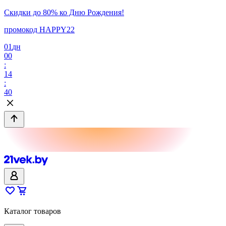
Скидки до 80% ко Дню Рождения!
промокод HAPPY22
01
дн
00
:
14
:
40
Каталог товаров