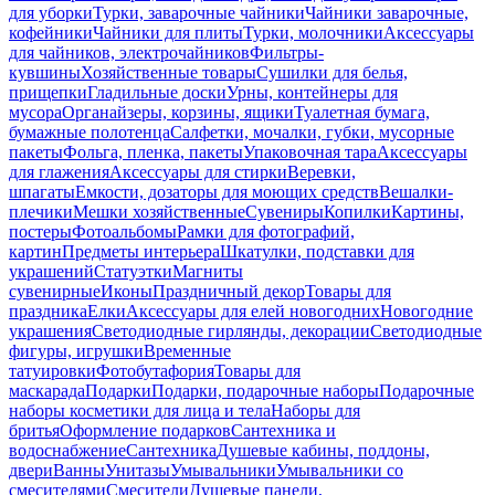
для уборки
Турки, заварочные чайники
Чайники заварочные,
кофейники
Чайники для плиты
Турки, молочники
Аксессуары
для чайников, электрочайников
Фильтры-
кувшины
Хозяйственные товары
Сушилки для белья,
прищепки
Гладильные доски
Урны, контейнеры для
мусора
Органайзеры, корзины, ящики
Туалетная бумага,
бумажные полотенца
Салфетки, мочалки, губки, мусорные
пакеты
Фольга, пленка, пакеты
Упаковочная тара
Аксессуары
для глажения
Аксессуары для стирки
Веревки,
шпагаты
Емкости, дозаторы для моющих средств
Вешалки-
плечики
Мешки хозяйственные
Сувениры
Копилки
Картины,
постеры
Фотоальбомы
Рамки для фотографий,
картин
Предметы интерьера
Шкатулки, подставки для
украшений
Статуэтки
Магниты
сувенирные
Иконы
Праздничный декор
Товары для
праздника
Елки
Аксессуары для елей новогодних
Новогодние
украшения
Светодиодные гирлянды, декорации
Светодиодные
фигуры, игрушки
Временные
татуировки
Фотобутафория
Товары для
маскарада
Подарки
Подарки, подарочные наборы
Подарочные
наборы косметики для лица и тела
Наборы для
бритья
Оформление подарков
Сантехника и
водоснабжение
Сантехника
Душевые кабины, поддоны,
двери
Ванны
Унитазы
Умывальники
Умывальники со
смесителями
Смесители
Душевые панели,