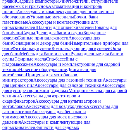
грядки
Садовые компостеры
Уничтожители, отпугиватели
насекомых и грызунов
Автоматизация и контроль
полива
Аксессуары и комплектующие для поливочного
оборудования
Укрывные материалы
Бочки, баки
пластиковые
Аксессуары и комплектующие для
опрыскивателей
Шланги для опрыскивателей
Товары для
бани
Бани
Сауны
Двери для бани и сауны
Бондарные
изделия
Банные принадлежности
Аксессуары для
бани
Оснащение и декор для бани
Измерительные приборы для
бани
Фитобочки, купели
Комплектующие для купелей
Окна
для бани
Мебель для бани и сауны
Ручки дверные для бани и
сауны
Эфирные масла
Спа-бассейны с
гидромассажем
Аксессуары и комплектующие для садовой
техники
Навесное оборудование
Двигатели для
мотоблоков
Прицепы для мотоблоков,
минитракторов
Аксессуары для газонной техники
Аксессуары
для цепных пил
Аксессуары для садовой техники
Аксессуары
для кусторезов, ножниц садовых
Моторные масла для садовой
техники
Аксессуары для аэратоторов и
скарификаторов
Аксессуары для культиваторов и
мотоблоков
Аксессуары для воздуходувок
Аксессуары для
газонокосилок
Аксессуары для бензокос и
триммеров
Аксессуары для моек высокого
давления
Аксессуары и комплектующие для
опрыскивателей
Запчасти для садовых