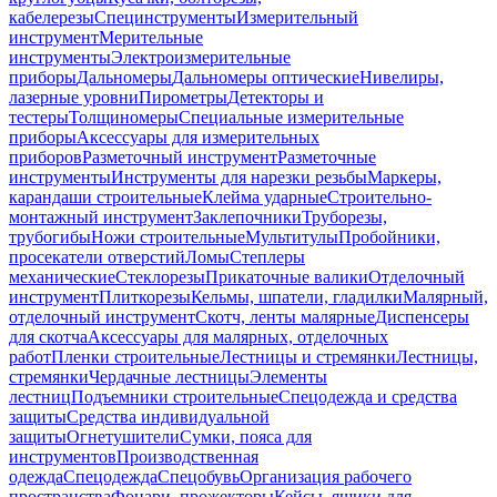
кабелерезы
Специнструменты
Измерительный
инструмент
Мерительные
инструменты
Электроизмерительные
приборы
Дальномеры
Дальномеры оптические
Нивелиры,
лазерные уровни
Пирометры
Детекторы и
тестеры
Толщиномеры
Специальные измерительные
приборы
Аксессуары для измерительных
приборов
Разметочный инструмент
Разметочные
инструменты
Инструменты для нарезки резьбы
Маркеры,
карандаши строительные
Клейма ударные
Строительно-
монтажный инструмент
Заклепочники
Труборезы,
трубогибы
Ножи строительные
Мультитулы
Пробойники,
просекатели отверстий
Ломы
Степлеры
механические
Стеклорезы
Прикаточные валики
Отделочный
инструмент
Плиткорезы
Кельмы, шпатели, гладилки
Малярный,
отделочный инструмент
Скотч, ленты малярные
Диспенсеры
для скотча
Аксессуары для малярных, отделочных
работ
Пленки строительные
Лестницы и стремянки
Лестницы,
стремянки
Чердачные лестницы
Элементы
лестниц
Подъемники строительные
Спецодежда и средства
защиты
Средства индивидуальной
защиты
Огнетушители
Сумки, пояса для
инструментов
Производственная
одежда
Спецодежда
Спецобувь
Организация рабочего
пространства
Фонари, прожекторы
Кейсы, ящики для