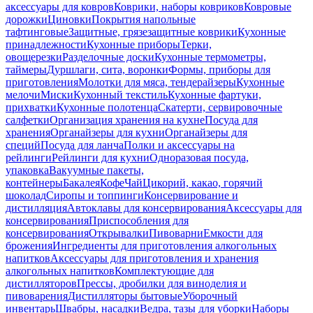
аксессуары для ковров
Коврики, наборы ковриков
Ковровые
дорожки
Циновки
Покрытия напольные
тафтинговые
Защитные, грязезащитные коврики
Кухонные
принадлежности
Кухонные приборы
Терки,
овощерезки
Разделочные доски
Кухонные термометры,
таймеры
Дуршлаги, сита, воронки
Формы, приборы для
приготовления
Молотки для мяса, тендерайзеры
Кухонные
мелочи
Миски
Кухонный текстиль
Кухонные фартуки,
прихватки
Кухонные полотенца
Скатерти, сервировочные
салфетки
Организация хранения на кухне
Посуда для
хранения
Органайзеры для кухни
Органайзеры для
специй
Посуда для ланча
Полки и аксессуары на
рейлинги
Рейлинги для кухни
Одноразовая посуда,
упаковка
Вакуумные пакеты,
контейнеры
Бакалея
Кофе
Чай
Цикорий, какао, горячий
шоколад
Сиропы и топпинги
Консервирование и
дистилляция
Автоклавы для консервирования
Аксессуары для
консервирования
Приспособления для
консервирования
Открывалки
Пивоварни
Емкости для
брожения
Ингредиенты для приготовления алкогольных
напитков
Аксессуары для приготовления и хранения
алкогольных напитков
Комплектующие для
дистилляторов
Прессы, дробилки для виноделия и
пивоварения
Дистилляторы бытовые
Уборочный
инвентарь
Швабры, насадки
Ведра, тазы для уборки
Наборы