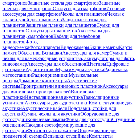
смартфонов
Защитные стекла для смартфонов
Защитные
пленки для смартфонов
Стилусы для смартфонов
Игровые
аксессуары для смартфонов
Чехлы для планшетов
Чехлы с
клавиатурой для планшетов
Защитные стекла для
планшетов
Защитные пленки для планшетов
Сумки для
планшетов
Стилусы для планшетов
Аксессуары для
планшетов, смартфонов
Кабели для телефонов,
планшетов
Фото,
видеосъемка
Фотоаппараты
Видеокамеры
Экшн-камеры
Карты
памяти
Объективы
Вспышки
Аксессуары для камер
Сумки и
чехлы для камер
Зарядные устройства, аккумуляторы для фото,
видеокамер
Аксессуары для объективов
Штативы
Цифровые
фоторамки
Аудиотехника
Мультимедиа акустика
Радиочасы,
метеостанции
Радиоприемники
Музыкальные
центры
Домашние кинотеатры
Акустические
системы
Проигрыватели виниловых пластинок
Аксессуары
для виниловых проигрывателей
Виниловые
пластинки
Инсталляционная акустика
Трансляционные
усилители
Аксессуары для аудиотехники
Комплектующие для
акустики
Акустические кабели
Подставки, стойки для
акустики
Сумки, чехлы для акустики
Оборудование для
фотостудии
Кольцевые лампы
Фоны для фотостудии
Студийное
освещение
Насадки светоформирующие для
фотостудии
Фотозонты, отражатели
Оборудование для
предметной съемки
Вспышки студийные
Комплекты