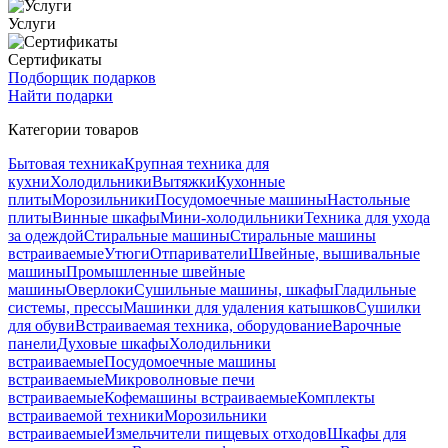
Услуги
Сертификаты
Подборщик подарков
Найти подарки
Категории товаров
Бытовая техника
Крупная техника для
кухни
Холодильники
Вытяжки
Кухонные
плиты
Морозильники
Посудомоечные машины
Настольные
плиты
Винные шкафы
Мини-холодильники
Техника для ухода
за одеждой
Стиральные машины
Стиральные машины
встраиваемые
Утюги
Отпариватели
Швейные, вышивальные
машины
Промышленные швейные
машины
Оверлоки
Сушильные машины, шкафы
Гладильные
системы, прессы
Машинки для удаления катышков
Сушилки
для обуви
Встраиваемая техника, оборудование
Варочные
панели
Духовые шкафы
Холодильники
встраиваемые
Посудомоечные машины
встраиваемые
Микроволновые печи
встраиваемые
Кофемашины встраиваемые
Комплекты
встраиваемой техники
Морозильники
встраиваемые
Измельчители пищевых отходов
Шкафы для