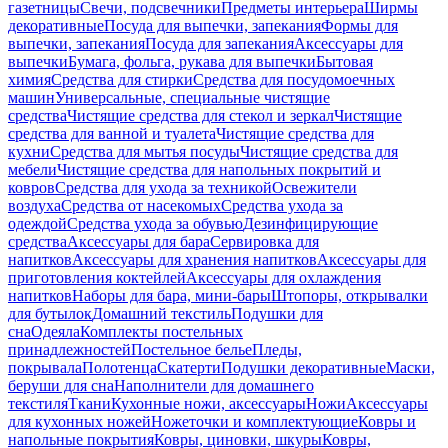
газетницы
Свечи, подсвечники
Предметы интерьера
Ширмы
декоративные
Посуда для выпечки, запекания
Формы для
выпечки, запекания
Посуда для запекания
Аксессуары для
выпечки
Бумага, фольга, рукава для выпечки
Бытовая
химия
Средства для стирки
Средства для посудомоечных
машин
Универсальные, специальные чистящие
средства
Чистящие средства для стекол и зеркал
Чистящие
средства для ванной и туалета
Чистящие средства для
кухни
Средства для мытья посуды
Чистящие средства для
мебели
Чистящие средства для напольных покрытий и
ковров
Средства для ухода за техникой
Освежители
воздуха
Средства от насекомых
Средства ухода за
одеждой
Средства ухода за обувью
Дезинфицирующие
средства
Аксессуары для бара
Сервировка для
напитков
Аксессуары для хранения напитков
Аксессуары для
приготовления коктейлей
Аксессуары для охлаждения
напитков
Наборы для бара, мини-бары
Штопоры, открывалки
для бутылок
Домашний текстиль
Подушки для
сна
Одеяла
Комплекты постельных
принадлежностей
Постельное белье
Пледы,
покрывала
Полотенца
Скатерти
Подушки декоративные
Маски,
беруши для сна
Наполнители для домашнего
текстиля
Ткани
Кухонные ножи, аксессуары
Ножи
Аксессуары
для кухонных ножей
Ножеточки и комплектующие
Ковры и
напольные покрытия
Ковры, циновки, шкуры
Ковры,