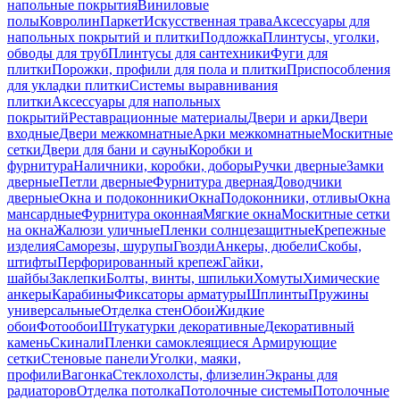
напольные покрытия
Виниловые
полы
Ковролин
Паркет
Искусственная трава
Аксессуары для
напольных покрытий и плитки
Подложка
Плинтусы, уголки,
обводы для труб
Плинтусы для сантехники
Фуги для
плитки
Порожки, профили для пола и плитки
Приспособления
для укладки плитки
Системы выравнивания
плитки
Аксессуары для напольных
покрытий
Реставрационные материалы
Двери и арки
Двери
входные
Двери межкомнатные
Арки межкомнатные
Москитные
сетки
Двери для бани и сауны
Коробки и
фурнитура
Наличники, коробки, доборы
Ручки дверные
Замки
дверные
Петли дверные
Фурнитура дверная
Доводчики
дверные
Окна и подоконники
Окна
Подоконники, отливы
Окна
мансардные
Фурнитура оконная
Мягкие окна
Москитные сетки
на окна
Жалюзи уличные
Пленки солнцезащитные
Крепежные
изделия
Саморезы, шурупы
Гвозди
Анкеры, дюбели
Скобы,
штифты
Перфорированный крепеж
Гайки,
шайбы
Заклепки
Болты, винты, шпильки
Хомуты
Химические
анкеры
Карабины
Фиксаторы арматуры
Шплинты
Пружины
универсальные
Отделка стен
Обои
Жидкие
обои
Фотообои
Штукатурки декоративные
Декоративный
камень
Скинали
Пленки самоклеящиеся
Армирующие
сетки
Стеновые панели
Уголки, маяки,
профили
Вагонка
Стеклохолсты, флизелин
Экраны для
радиаторов
Отделка потолка
Потолочные системы
Потолочные