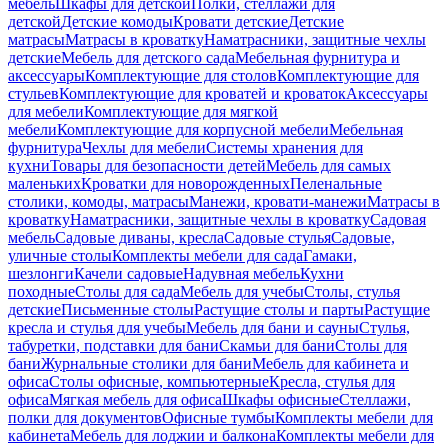
мебель
Шкафы для детской
Полки, стеллажи для
детской
Детские комоды
Кровати детские
Детские
матрасы
Матрасы в кроватку
Наматрасники, защитные чехлы
детские
Мебель для детского сада
Мебельная фурнитура и
аксессуары
Комплектующие для столов
Комплектующие для
стульев
Комплектующие для кроватей и кроваток
Аксессуары
для мебели
Комплектующие для мягкой
мебели
Комплектующие для корпусной мебели
Мебельная
фурнитура
Чехлы для мебели
Системы хранения для
кухни
Товары для безопасности детей
Мебель для самых
маленьких
Кроватки для новорожденных
Пеленальные
столики, комоды, матрасы
Манежи, кровати-манежи
Матрасы в
кроватку
Наматрасники, защитные чехлы в кроватку
Садовая
мебель
Садовые диваны, кресла
Садовые стулья
Садовые,
уличные столы
Комплекты мебели для сада
Гамаки,
шезлонги
Качели садовые
Надувная мебель
Кухни
походные
Столы для сада
Мебель для учебы
Столы, стулья
детские
Письменные столы
Растущие столы и парты
Растущие
кресла и стулья для учебы
Мебель для бани и сауны
Стулья,
табуретки, подставки для бани
Скамьи для бани
Столы для
бани
Журнальные столики для бани
Мебель для кабинета и
офиса
Столы офисные, компьютерные
Кресла, стулья для
офиса
Мягкая мебель для офиса
Шкафы офисные
Стеллажи,
полки для документов
Офисные тумбы
Комплекты мебели для
кабинета
Мебель для лоджии и балкона
Комплекты мебели для