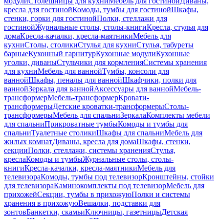
модули
Столешницы для кухни
Мебель для гостиной
Диваны,
кресла для гостиной
Комоды, тумбы для гостиной
Шкафы,
стенки, горки для гостиной
Полки, стеллажи для
гостиной
Журнальные столы, столы-книги
Кресла, стулья для
дома
Кресла-качалки, кресла-маятники
Мебель для
кухни
Столы, столики
Стулья для кухни
Стулья, табуреты
барные
Кухонный гарнитур
Кухонные модули
Кухонные
уголки, диваны
Стульчики для кормления
Системы хранения
для кухни
Мебель для ванной
Тумбы, консоли для
ванной
Шкафы, пеналы для ванной
Шкафчики, полки для
ванной
Зеркала для ванной
Аксессуары для ванной
Мебель-
трансформер
Мебель-трансформер
Кровати-
трансформеры
Детские кроватки-трансформеры
Столы-
трансформеры
Мебель для спальни
Зеркала
Комплекты мебели
для спальни
Прикроватные тумбы
Комоды и тумбы для
спальни
Туалетные столики
Шкафы для спальни
Мебель для
жилых комнат
Диваны, кресла для дома
Шкафы, стенки,
секции
Полки, стеллажи, системы хранения
Стулья,
кресла
Комоды и тумбы
Журнальные столы, столы-
книги
Кресла-качалки, кресла-маятники
Мебель для
телевизора
Комоды, тумбы под телевизор
Кронштейны, стойки
для телевизора
Каминокомплекты под телевизор
Мебель для
прихожей
Секции, тумбы в прихожую
Полки и системы
хранения в прихожую
Вешалки, подставки для
зонтов
Банкетки, скамьи
Ключницы, газетницы
Детская