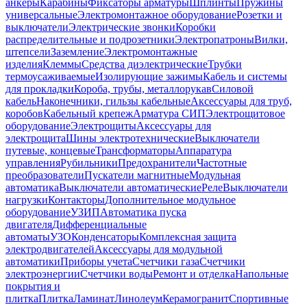
анкеры
Карабины
Фиксаторы арматуры
Шплинты
Пружины
универсальные
Электромонтажное оборудование
Розетки и
выключатели
Электрические звонки
Коробки
распределительные и подрозетники
Электропатроны
Вилки,
штепсели
Заземление
Электромонтажные
изделия
Клеммы
Средства диэлектрические
Трубки
термоусаживаемые
Изолирующие зажимы
Кабель и системы
для прокладки
Короба, трубы, металлорукав
Силовой
кабель
Наконечники, гильзы кабельные
Аксессуары для труб,
коробов
Кабельный крепеж
Арматура СИП
Электрощитовое
оборудование
Электрощиты
Аксессуары для
электрощита
Шины электротехнические
Выключатели
путевые, концевые
Трансформаторы
Аппаратура
управления
Рубильники
Предохранители
Частотные
преобразователи
Пускатели магнитные
Модульная
автоматика
Выключатели автоматические
Реле
Выключатели
нагрузки
Контакторы
Дополнительное модульное
оборудование
УЗИП
Автоматика пуска
двигателя
Дифференциальные
автоматы
УЗО
Конденсаторы
Комплексная защита
электродвигателей
Аксессуары для модульной
автоматики
Приборы учета
Счетчики газа
Счетчики
электроэнергии
Счетчики воды
Ремонт и отделка
Напольные
покрытия и
плитка
Плитка
Ламинат
Линолеум
Керамогранит
Спортивные