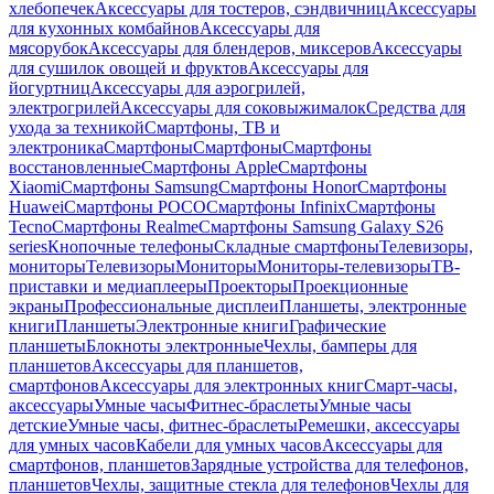
хлебопечек
Аксессуары для тостеров, сэндвичниц
Аксессуары
для кухонных комбайнов
Аксессуары для
мясорубок
Аксессуары для блендеров, миксеров
Аксессуары
для сушилок овощей и фруктов
Аксессуары для
йогуртниц
Аксессуары для аэрогрилей,
электрогрилей
Аксессуары для соковыжималок
Средства для
ухода за техникой
Смартфоны, ТВ и
электроника
Смартфоны
Смартфоны
Смартфоны
восстановленные
Смартфоны Apple
Смартфоны
Xiaomi
Смартфоны Samsung
Смартфоны Honor
Смартфоны
Huawei
Смартфоны POCO
Смартфоны Infinix
Смартфоны
Tecno
Смартфоны Realme
Смартфоны Samsung Galaxy S26
series
Кнопочные телефоны
Складные смартфоны
Телевизоры,
мониторы
Телевизоры
Мониторы
Мониторы-телевизоры
ТВ-
приставки и медиаплееры
Проекторы
Проекционные
экраны
Профессиональные дисплеи
Планшеты, электронные
книги
Планшеты
Электронные книги
Графические
планшеты
Блокноты электронные
Чехлы, бамперы для
планшетов
Аксессуары для планшетов,
смартфонов
Аксессуары для электронных книг
Смарт-часы,
аксессуары
Умные часы
Фитнес-браслеты
Умные часы
детские
Умные часы, фитнес-браслеты
Ремешки, аксессуары
для умных часов
Кабели для умных часов
Аксессуары для
смартфонов, планшетов
Зарядные устройства для телефонов,
планшетов
Чехлы, защитные стекла для телефонов
Чехлы для