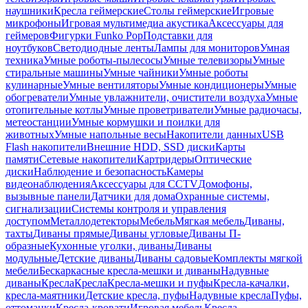
наушники
Кресла геймерские
Столы геймерские
Игровые
микрофоны
Игровая мультимедиа акустика
Аксессуары для
геймеров
Фигурки Funko Pop
Подставки для
ноутбуков
Светодиодные ленты
Лампы для мониторов
Умная
техника
Умные роботы-пылесосы
Умные телевизоры
Умные
стиральные машины
Умные чайники
Умные роботы
кулинарные
Умные вентиляторы
Умные кондиционеры
Умные
обогреватели
Умные увлажнители, очистители воздуха
Умные
отопительные котлы
Умные проветриватели
Умные радиочасы,
метеостанции
Умные кормушки и поилки для
животных
Умные напольные весы
Накопители данных
USB
Flash накопители
Внешние HDD, SSD диски
Карты
памяти
Сетевые накопители
Картридеры
Оптические
диски
Наблюдение и безопасность
Камеры
видеонаблюдения
Аксессуары для CCTV
Домофоны,
вызывные панели
Датчики для дома
Охранные системы,
сигнализации
Системы контроля и управления
доступом
Металлодетекторы
Мебель
Мягкая мебель
Диваны,
тахты
Диваны прямые
Диваны угловые
Диваны П-
образные
Кухонные уголки, диваны
Диваны
модульные
Детские диваны
Диваны садовые
Комплекты мягкой
мебели
Бескаркасные кресла-мешки и диваны
Надувные
диваны
Кресла
Кресла
Кресла-мешки и пуфы
Кресла-качалки,
кресла-маятники
Детские кресла, пуфы
Надувные кресла
Пуфы,
оттоманки
Кресла-кровати
Игровая мебель
Кресла