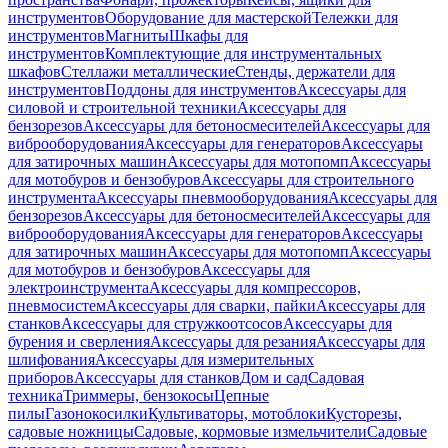
инструментов
Оборудование для мастерской
Тележки для
инструментов
Магниты
Шкафы для
инструментов
Комплектующие для инструментальных
шкафов
Стеллажи металлические
Стенды, держатели для
инструментов
Поддоны для инструментов
Аксессуары для
силовой и строительной техники
Аксессуары для
бензорезов
Аксессуары для бетоносмесителей
Аксессуары для
виброоборудования
Аксессуары для генераторов
Аксессуары
для затирочных машин
Аксессуары для мотопомп
Аксессуары
для мотобуров и бензобуров
Аксессуары для строительного
инструмента
Аксессуары пневмооборудования
Аксессуары для
бензорезов
Аксессуары для бетоносмесителей
Аксессуары для
виброоборудования
Аксессуары для генераторов
Аксессуары
для затирочных машин
Аксессуары для мотопомп
Аксессуары
для мотобуров и бензобуров
Аксессуары для
электроинструмента
Аксессуары для компрессоров,
пневмосистем
Аксессуары для сварки, пайки
Аксессуары для
станков
Аксессуары для стружкоотсосов
Аксессуары для
бурения и сверления
Аксессуары для резания
Аксессуары для
шлифования
Аксессуары для измерительных
приборов
Аксессуары для станков
Дом и сад
Садовая
техника
Триммеры, бензокосы
Цепные
пилы
Газонокосилки
Культиваторы, мотоблоки
Кусторезы,
садовые ножницы
Садовые, кормовые измельчители
Садовые