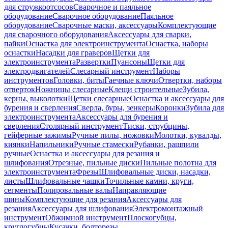
для стружкоотсосов
Сварочное и паяльное
оборудование
Сварочное оборудование
Паяльное
оборудование
Сварочные маски, аксессуары
Комплектующие
для сварочного оборудования
Аксессуары для сварки,
пайки
Оснастка для электроинструмента
Оснастка, наборы
оснастки
Насадки для граверов
Щетки для
электроинструмента
Развертки
Пуансоны
Щетки для
электродвигателей
Слесарный инструмент
Наборы
инструментов
Головки, биты
Гаечные ключи
Отвертки, наборы
отверток
Ножницы слесарные
Клещи строительные
Зубила,
керны, выколотки
Щетки слесарные
Оснастка и аксессуары для
бурения и сверления
Сверла, буры, зенкеры
Коронки
Зубила для
электроинструмента
Аксессуары для бурения и
сверления
Столярный инструмент
Тиски, струбцины,
гейферные зажимы
Ручные пилы, ножовки
Молотки, кувалды,
киянки
Напильники
Ручные стамески
Рубанки, рашпили
ручные
Оснастка и аксессуары для резания и
шлифования
Отрезные, пильные диски
Пильные полотна для
электроинструмента
Фрезы
Шлифовальные диски, насадки,
листы
Шлифовальные чашки
Точильные камни, круги,
сегменты
Полировальные валы
Направляющие
шины
Комплектующие для резания
Аксессуары для
резания
Аксессуары для шлифования
Электромонтажный
инструмент
Обжимной инструмент
Плоскогубцы,
круглогубцы
Кусачки, болторезы,