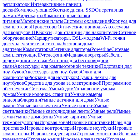
репликаторы
Интерактивные панели,
доски
Комплектующие
Жесткие диски, SSD
Оперативная
память
Видеокарты
Компьютерные блоки
питания
Материнские платы
Системы охлаждения
Корпуса для
компьютеров
Процессоры
Оптические приводы
Аксессуары
для корпусов ПК
Боксы, док-станции для накопителей
Сетевое
оборудование
Маршрутизаторы, DSL-модемы
Wi-Fi точки
доступа, усилители сигнала
Беспроводные
адаптеры
Коммутаторы
Сетевые адаптеры
Powerline
Сетевые
комплектующие
IP-телефония
Медиаконвертеры
Кабели,
переходники сетевые
Антенны для беспроводной
связи
Аксессуары для компьютерной техники
Подставки для
ноутбуков
Аксессуары для ноутбуков
Очки для
компьютера
Рюкзаки для ноутбуков
Сумки, чехлы для
ноутбуков
Средства для ухода за электроникой
Программное
обеспечение
Система Умный дом
Управление умным
домом
Умные колонки, станции
Умные камеры
видеонаблюдения
Умные датчики для дома
Умные
лампы
Умные выключатели
Умные розетки
Умные
светильники
Умные светодиодные ленты
Умные реле
Умные
замки
Умные домофоны
Умные карнизы
Умные
терморегуляторы
Игровая зона
Игровые приставки
Игры для
приставок
Игровые контроллеры
Игровые ноутбуки
Игровые
компьютеры
Игровые видеокарты
Игровые мониторы
Игровые
телевизоры
Игровые мыши
Игровые клавиатуры
Игровые