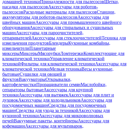
домашней техники
Принадлежности для пылесосов
Щетки,
насадки для пылесосов
Аксессуары для роботов-
пылесосов
Расходные материалы для пылесосов
Станции,
аккумуляторы для роботов-пылесосов
Аксессуары для
швейных машин
Аксессуары для промышленного швейного
оборудования
Аксессуары для стиральных и сушильных
машин
Аксессуары для пароочистителей,
отпаривателей
Аксессуары для стеклоочистителей
Техника для
измельчения продуктов
Блендеры
Кухонные комбайны,
измельчители
Планетарные
миксеры
Миксеры
Мясорубки
Ломтерезки
Комплектующие для
климатической техники
Управление климатической
техникой
Фильтры для климатической техники
Аксессуары для
климатической техники
Мелкая техника
Весы кухонные,
бытовые
Сушилки для овощей и
фруктов
Вакууматоры
Открывалки,
картофелечистки
Проращиватели семян
Маслобойки,
сепараторы бытовые
Аксессуары для крупной
техники
Аксессуары для вытяжек
Аксессуары для плит и
духовок
Аксессуары для холодильников
Аксессуары для
посудомоечных машин
Средства для посудомоечных
машин
Средства для ухода за техникой
Аксессуары для
кухонной техники
Аксессуары для микроволновых
печей
Вакуумные пакеты, контейнеры
Аксессуары для
кофемашин
Аксессуары для мультиварок,