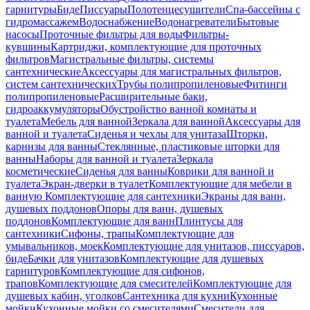
гарнитуры
Биде
Писсуары
Полотенцесушители
Спа-бассейны с
гидромассажем
Водоснабжение
Водонагреватели
Бытовые
насосы
Проточные фильтры для воды
Фильтры-
кувшины
Картриджи, комплектующие для проточных
фильтров
Магистральные фильтры, системы
сантехнические
Аксессуары для магистральных фильтров,
систем сантехнических
Трубы полипропиленовые
Фитинги
полипропиленовые
Расширительные баки,
гидроаккумуляторы
Обустройство ванной комнаты и
туалета
Мебель для ванной
Зеркала для ванной
Аксессуары для
ванной и туалета
Сиденья и чехлы для унитаза
Шторки,
карнизы для ванны
Стеклянные, пластиковые шторки для
ванны
Наборы для ванной и туалета
Зеркала
косметические
Сиденья для ванны
Коврики для ванной и
туалета
Экран-дверки в туалет
Комплектующие для мебели в
ванную
Комплектующие для сантехники
Экраны для ванн,
душевых поддонов
Опоры для ванн, душевых
поддонов
Комплектующие для ванн
Плинтусы для
сантехники
Сифоны, трапы
Комплектующие для
умывальников, моек
Комплектующие для унитазов, писсуаров,
биде
Бачки для унитазов
Комплектующие для душевых
гарнитуров
Комплектующие для сифонов,
трапов
Комплектующие для смесителей
Комплектующие для
душевых кабин, уголков
Сантехника для кухни
Кухонные
мойки
Кухонные мойки со смесителями
Смесители для