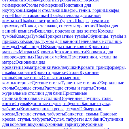
геймерские
Столы геймерские
Подставки для
ноутбуков
Шкафы и стеллажи
Шкафы
Стенки, горки
Шкафы-
купе
Шкафы-гармошки
Шкафы-пеналы для жилой
комнаты
Шкафы с витриной, буфеты
Шкафы, секции в
прихожую
Полки, стеллажи, системы хранения
Шкафы для
ванной комнаты
Вешалки, подставки для зонтов
Комоды,
тумбы
Комоды
Тумбы
Прикроватные тумбы
Обувницы, тумбы в
прихожую
Комоды, тумбы для ванной
Пеленальные столики,
комоды
Тумбы под ТВ
Комоды пластиковые
Кровати и
матрасы
Матрасы
Кровати
Детские кровати
Кроватки для
новорожденных
Надувная мебель
Наматрасники, чехлы на
матрас
Основания для
кроватей
Подматрасники
Раскладушки
Кровати-трансформеры,
шкафы-кровати
Кровати-домики
Столы
Кухонные
столы
Барные столы
Столы письменные,
компьютерные
Детские столы
Туалетные столики
Журнальные
столы
Садовые столы
Растущие столы и парты
Столы,
журнальные столики для бани
Приставные
столики
Консольные столики
Обеденные группы
Столы-
книги
Стулья
Кухонные стулья, табуреты
Барные стулья,
табуреты
Компьютерные кресла, стулья
Геймерские
кресла
Детские стулья, табуреты
Банкетки, скамьи
Садовые
кресла, стулья, табуреты
Стулья, табуреты для бани
Стульчики
для кормления
Кухня
Кухонный гарнитур
Кухонные