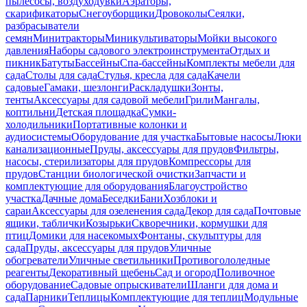
пылесосы, воздуходувки
Аэраторы,
скарификаторы
Снегоуборщики
Дровоколы
Сеялки,
разбрасыватели
семян
Минитракторы
Миникультиваторы
Мойки высокого
давления
Наборы садового электроинструмента
Отдых и
пикник
Батуты
Бассейны
Спа-бассейны
Комплекты мебели для
сада
Столы для сада
Стулья, кресла для сада
Качели
садовые
Гамаки, шезлонги
Раскладушки
Зонты,
тенты
Аксессуары для садовой мебели
Грили
Мангалы,
коптильни
Детская площадка
Сумки-
холодильники
Портативные колонки и
аудиосистемы
Оборудование для участка
Бытовые насосы
Люки
канализационные
Пруды, аксессуары для прудов
Фильтры,
насосы, стерилизаторы для прудов
Компрессоры для
прудов
Станции биологической очистки
Запчасти и
комплектующие для оборудования
Благоустройство
участка
Дачные дома
Беседки
Бани
Хозблоки и
сараи
Аксессуары для озеленения сада
Декор для сада
Почтовые
ящики, таблички
Козырьки
Скворечники, кормушки для
птиц
Домики для насекомых
Фонтаны, скульптуры для
сада
Пруды, аксессуары для прудов
Уличные
обогреватели
Уличные светильники
Противогололедные
реагенты
Декоративный щебень
Сад и огород
Поливочное
оборудование
Садовые опрыскиватели
Шланги для дома и
сада
Парники
Теплицы
Комплектующие для теплиц
Модульные