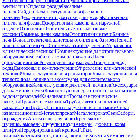
материалы
Шифер
Профнастил
Рулонная кровля
Кровельная
вентиляция
Отделка фасада
Фасадные
панели
Сайдинг
Комплектующие для фасадных
панелей
Декоративные штукатурки для фасада
Клинкерная
плитка для фасада
Декоративный камень для наружной
отделки
Отопление
Отопительные котлы
Газовые
колонки
Камины, печи-камины
Отопительные печи
Банные
печи
Водонагреватели
Радиаторы отопления, батареи
Теплый
пол
Теплые плинтусы
Системы антиобледенения
Управление
климатической техникой
Комплектующие для отопительного
оборудования
Стабилизаторы напряжения
Насосы
циркуляционные
Регулирующая арматура
Отвод и подвод
воды
Дымоходы и комплектующие
Управление климатической
техникой
Комплектующие для радиаторов
Комплектующие для
теплого пола
Топливо и аксессуары для отопительного
оборудования
Комплектующие для печей, каминов
Аксессуары
для каминов, печей
Комплектующие для отопительных котлов,
водонагревателей
Канализация
Тросы сантехнические,
вантузы
Прочистные машины
Трубы, фитинги внутренней
канализации
Трубы, фитинги наружной канализации
Люки
канализационные
Металлопрокат
Металлопрокат
Сваи
Заборы,
ограждения
Автоматика для ворот
Крепежные
изделия
Саморезы, шурупы
Гвозди
Анкеры, дюбели
Скобы,
штифты
Перфорированный крепеж
Гайки,
шайбы
Заклепки
Болты, винты, шпильки
Хомуты
Химические