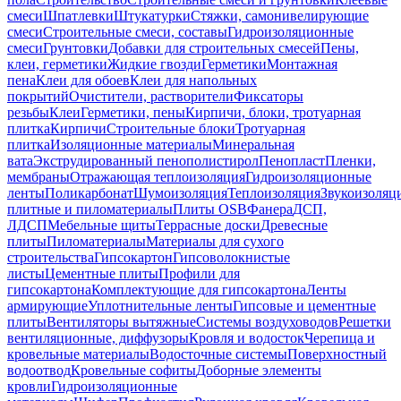
смеси
Шпатлевки
Штукатурки
Стяжки, самонивелирующие
смеси
Строительные смеси, составы
Гидроизоляционные
смеси
Грунтовки
Добавки для строительных смесей
Пены,
клеи, герметики
Жидкие гвозди
Герметики
Монтажная
пена
Клеи для обоев
Клеи для напольных
покрытий
Очистители, растворители
Фиксаторы
резьбы
Клеи
Герметики, пены
Кирпичи, блоки, тротуарная
плитка
Кирпичи
Строительные блоки
Тротуарная
плитка
Изоляционные материалы
Минеральная
вата
Экструдированный пенополистирол
Пенопласт
Пленки,
мембраны
Отражающая теплоизоляция
Гидроизоляционные
ленты
Поликарбонат
Шумоизоляция
Теплоизоляция
Звукоизоляц
плитные и пиломатериалы
Плиты OSB
Фанера
ДСП,
ЛДСП
Мебельные щиты
Террасные доски
Древесные
плиты
Пиломатериалы
Материалы для сухого
строительства
Гипсокартон
Гипсоволокнистые
листы
Цементные плиты
Профили для
гипсокартона
Комплектующие для гипсокартона
Ленты
армирующие
Уплотнительные ленты
Гипсовые и цементные
плиты
Вентиляторы вытяжные
Системы воздуховодов
Решетки
вентиляционные, диффузоры
Кровля и водосток
Черепица и
кровельные материалы
Водосточные системы
Поверхностный
водоотвод
Кровельные софиты
Доборные элементы
кровли
Гидроизоляционные