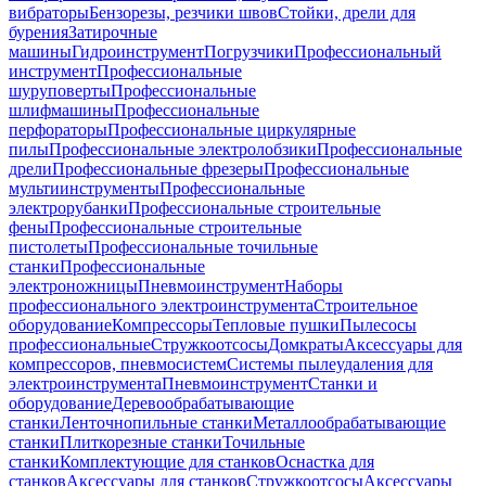
вибраторы
Бензорезы, резчики швов
Стойки, дрели для
бурения
Затирочные
машины
Гидроинструмент
Погрузчики
Профессиональный
инструмент
Профессиональные
шуруповерты
Профессиональные
шлифмашины
Профессиональные
перфораторы
Профессиональные циркулярные
пилы
Профессиональные электролобзики
Профессиональные
дрели
Профессиональные фрезеры
Профессиональные
мультиинструменты
Профессиональные
электрорубанки
Профессиональные строительные
фены
Профессиональные строительные
пистолеты
Профессиональные точильные
станки
Профессиональные
электроножницы
Пневмоинструмент
Наборы
профессионального электроинструмента
Строительное
оборудование
Компрессоры
Тепловые пушки
Пылесосы
профессиональные
Стружкоотсосы
Домкраты
Аксессуары для
компрессоров, пневмосистем
Системы пылеудаления для
электроинструмента
Пневмоинструмент
Станки и
оборудование
Деревообрабатывающие
станки
Ленточнопильные станки
Металлообрабатывающие
станки
Плиткорезные станки
Точильные
станки
Комплектующие для станков
Оснастка для
станков
Аксессуары для станков
Стружкоотсосы
Аксессуары