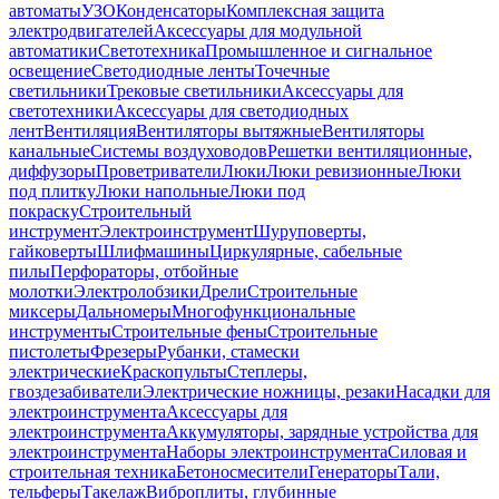
автоматы
УЗО
Конденсаторы
Комплексная защита
электродвигателей
Аксессуары для модульной
автоматики
Светотехника
Промышленное и сигнальное
освещение
Светодиодные ленты
Точечные
светильники
Трековые светильники
Аксессуары для
светотехники
Аксессуары для светодиодных
лент
Вентиляция
Вентиляторы вытяжные
Вентиляторы
канальные
Системы воздуховодов
Решетки вентиляционные,
диффузоры
Проветриватели
Люки
Люки ревизионные
Люки
под плитку
Люки напольные
Люки под
покраску
Строительный
инструмент
Электроинструмент
Шуруповерты,
гайковерты
Шлифмашины
Циркулярные, сабельные
пилы
Перфораторы, отбойные
молотки
Электролобзики
Дрели
Строительные
миксеры
Дальномеры
Многофункциональные
инструменты
Строительные фены
Строительные
пистолеты
Фрезеры
Рубанки, стамески
электрические
Краскопульты
Степлеры,
гвоздезабиватели
Электрические ножницы, резаки
Насадки для
электроинструмента
Аксессуары для
электроинструмента
Аккумуляторы, зарядные устройства для
электроинструмента
Наборы электроинструмента
Силовая и
строительная техника
Бетоносмесители
Генераторы
Тали,
тельферы
Такелаж
Виброплиты, глубинные