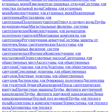
кухонных моек
Измельчители пищевых отходов
Системы для
очистки питьевой воды
Сифоны для кухонных
моек
Комплектующие для кухонных моек
Инженерная
сантехника
Инсталляции для
сантехники
Полотенцесушители
Отвод и подвод воды
Трубы
водопроводные
Магистральные фильтры, системы
сантехнические
Комплектующие для радиаторов,
полотенцесушителей
Монтажные комплекты для
сантехники
Регулирующая арматура
Системы защиты от
протечек
Люки сантехнические
Аксессуары для
магистральных фильтров, систем
сантехнических
Фитинги
Комплектующие для
инсталляций
Опрессовочные насосы
Сантехника для
общественных мест
Аксессуары для общественных
санузлов
Сушилки для рук
Дозаторы для общественных
санузлов
Сенсорные дозаторы для общественных
санузлов
Локтевые дозаторы для общественных
санузлов
Диспенсеры для бумажных полотенец
Диспенсеры
для туалетной бумаги
Канализация
Тросы сантехнические,
вантузы
Прочистные машины
Трубы, фитинги внутренней
канализации
Трубы, фитинги наружной канализации
Люки
канализационные
Теплый пол водяной
Трубы для теплого
пола
Коллекторы и комплектующие
Термостатика для теплого
пола
Автоматика для теплого
пола
Строительство
Строительные смеси и грунтовки
Клеевые