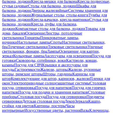
балкона, лоджии
Кресла-мешки для балкона
Кресла подвесные,
стулья садовые
Столы для балкона, лоджии
Шкафы для
балкона, лоджии
Дверцы жалюзийные
Системы хранения для
балкона, лоджии
Журнальные столы, столы-книги
Тумбы для
балкона, лоджии
Кресла-качалки, кресла-маятники
Стулья для
балкона, лоджии
Кресла, пуфы для балкона,
лоджии
Компактные столы для балкона, лоджии
Товары для
дома, бакалея
Освещение
Люстры, потолочные
светильники
Торшеры
Прикроватные лампы,
ночники
Настольные лампы
Споты
Настенные светильники,
бра
Точечные светильники
Трековые светильники
Уличные
светильники, фонари, бра
Лампы
Освещение для картин,
зеркал
Кольцевые лампы
Аксессуары для освещения
Посуда для
готовки
Сковороды, сотейники, воки
Кастрюли, ковши,
казаны
Посуда для СВЧ
Крышки и аксессуары для
посуды
Гастроемкости
Жалюзи, шторы
Жалюзи, рулонные
шторы, римские шторы
Шторы, гардины
Карнизы для
штор
Комплектующие для штор, карнизов, жалюзи
Пленки для
окон
Электроприводные солнцезащитные системы
Столовая
посуда, сервировка
Посуда для напитков
Посуда для горячих
напитков
Посуда для подачи и хранения напитков
Столовые
приборы
Столовая посуда
Посуда для сервировки
Предметы
сервировки
Детская столовая посуда
Декор
Зеркала
Кашпо,
стойки для цветов
Картины, постеры
Часы
интерьерные
Искусственные цветы, растения
Вазы
Ключницы,