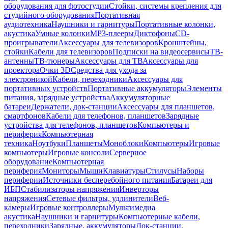
оборудования для фотостудии
Стойки, системы крепления для
студийного оборудования
Портативная
аудиотехника
Наушники и гарнитуры
Портативные колонки,
акустика
Умные колонки
MP3-плееры
Диктофоны
CD-
проигрыватели
Аксессуары для телевизоров
Кронштейны,
стойки
Кабели для телевизоров
Подписки на видеосервисы
ТВ-
антенны
ТВ-тюнеры
Аксессуары для ТВ
Аксессуары для
проектора
Очки 3D
Средства для ухода за
электроникой
Кабели, переходники
Аксессуары для
портативных устройств
Портативные аккумуляторы
Элементы
питания, зарядные устройства
Аккумуляторные
батареи
Держатели, док-станции
Аксессуары для планшетов,
смартфонов
Кабели для телефонов, планшетов
Зарядные
устройства для телефонов, планшетов
Компьютеры и
периферия
Компьютерная
техника
Ноутбуки
Планшеты
Моноблоки
Компьютеры
Игровые
компьютеры
Игровые консоли
Серверное
оборудование
Компьютерная
периферия
Мониторы
Мыши
Клавиатуры
Стилусы
Наборы
периферии
Источники бесперебойного питания
Батареи для
ИБП
Стабилизаторы напряжения
Инверторы
напряжения
Сетевые фильтры, удлинители
Веб-
камеры
Игровые контроллеры
Мультимедиа
акустика
Наушники и гарнитуры
Компьютерные кабели,
переходники
Зарядные, аккумуляторы
Док-станции,