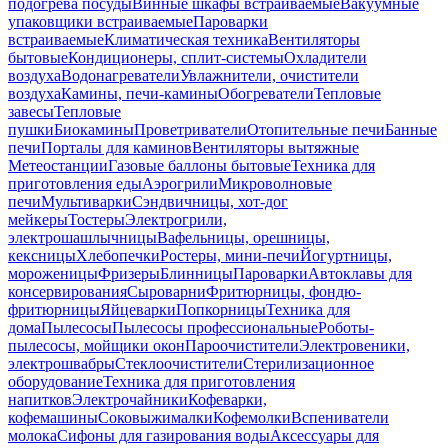
подогрева посуды
Винные шкафы встраиваемые
Вакуумные
упаковщики встраиваемые
Пароварки
встраиваемые
Климатическая техника
Вентиляторы
бытовые
Кондиционеры, сплит-системы
Охладители
воздуха
Водонагреватели
Увлажнители, очистители
воздуха
Камины, печи-камины
Обогреватели
Тепловые
завесы
Тепловые
пушки
Биокамины
Проветриватели
Отопительные печи
Банные
печи
Порталы для каминов
Вентиляторы вытяжные
Метеостанции
Газовые баллоны бытовые
Техника для
приготовления еды
Аэрогрили
Микроволновые
печи
Мультиварки
Сэндвичницы, хот-дог
мейкеры
Тостеры
Электрогрили,
электрошашлычницы
Вафельницы, орешницы,
кексницы
Хлебопечки
Ростеры, мини-печи
Йогуртницы,
мороженицы
Фризеры
Блинницы
Пароварки
Автоклавы для
консервирования
Сыроварни
Фритюрницы, фондю-
фритюрницы
Яйцеварки
Попкорницы
Техника для
дома
Пылесосы
Пылесосы профессиональные
Роботы-
пылесосы, мойщики окон
Пароочистители
Электровеники,
электрошвабры
Стеклоочистители
Стерилизационное
оборудование
Техника для приготовления
напитков
Электрочайники
Кофеварки,
кофемашины
Соковыжималки
Кофемолки
Вспениватели
молока
Сифоны для газирования воды
Аксессуары для