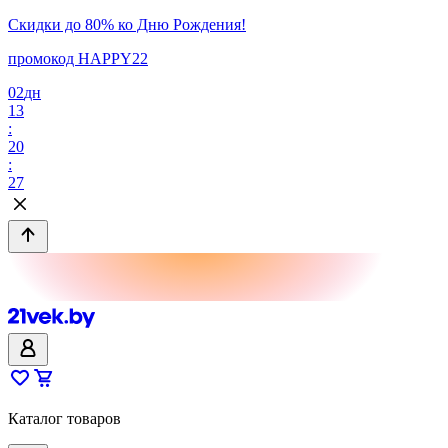
Скидки до 80% ко Дню Рождения!
промокод HAPPY22
02
дн
13
:
20
:
27
Каталог товаров