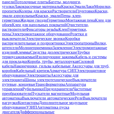
панели
Потолочные плиты
Багеты, молдинги,
уголки
Лакокрасочные материалы
Краски
Эмали
Лаки
Морилки,
пропитки
Колеры для краски
Растворители
Грунтовки
Краски,
эмали аэрозольные
Краски, эмали
Пены, клеи,
герметики
Жидкие гвозди
Герметики
Монтажная пена
Клеи для
обоев
Клеи для напольных покрытий
Очистители,
растворители
Фиксаторы резьбы
Клеи
Герметики,
пены
Электромонтажное оборудование
Розетки и
выключатели
Электрические звонки
Коробки
распределительные и подрозетники
Электропатроны
Вилки,
штепсели
Молниеприемники
Заземление
Электромонтажные
изделия
Клеммы
Средства диэлектрические
Трубки
термоусаживаемые
Изолирующие зажимы
Кабель и системы
для прокладки
Короба, трубы, металлорукав
Силовой
кабель
Наконечники, гильзы кабельные
Аксессуары для труб,
коробов
Кабельный крепеж
Арматура СИП
Электрощитовое
оборудование
Электрощиты
Аксессуары для
электрощита
Шины электротехнические
Выключатели
путевые, концевые
Трансформаторы
Аппаратура
управления
Рубильники
Предохранители
Частотные
преобразователи
Пускатели магнитные
Модульная
автоматика
Выключатели автоматические
Реле
Выключатели
нагрузки
Контакторы
Дополнительное модульное
оборудование
УЗИП
Автоматика пуска
двигателя
Дифференциальные