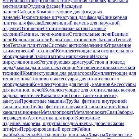
материалы
Шифер
Профнастил
Рулонная кровля
Кровельная
вентиляция
Отделка фасада
Фасадные
панели
Сайдинг
Комплектующие для фасадных
панелей
Декоративные штукатурки для фасада
Клинкерная
плитка для фасада
Декоративный камень для наружной
отделки
Отопление
Отопительные котлы
Газовые
колонки
Камины, печи-камины
Отопительные печи
Банные
печи
Водонагреватели
Радиаторы отопления, батареи
Теплый
пол
Теплые плинтусы
Системы антиобледенения
Управление
климатической техникой
Комплектующие для отопительного
оборудования
Стабилизаторы напряжения
Насосы
циркуляционные
Регулирующая арматура
Отвод и подвод
воды
Дымоходы и комплектующие
Управление климатической
техникой
Комплектующие для радиаторов
Комплектующие для
теплого пола
Топливо и аксессуары для отопительного
оборудования
Комплектующие для печей, каминов
Аксессуары
для каминов, печей
Комплектующие для отопительных котлов,
водонагревателей
Канализация
Тросы сантехнические,
вантузы
Прочистные машины
Трубы, фитинги внутренней
канализации
Трубы, фитинги наружной канализации
Люки
канализационные
Металлопрокат
Металлопрокат
Сваи
Заборы,
ограждения
Автоматика для ворот
Крепежные
изделия
Саморезы, шурупы
Гвозди
Анкеры, дюбели
Скобы,
штифты
Перфорированный крепеж
Гайки,
шайбы
Заклепки
Болты, винты, шпильки
Хомуты
Химические