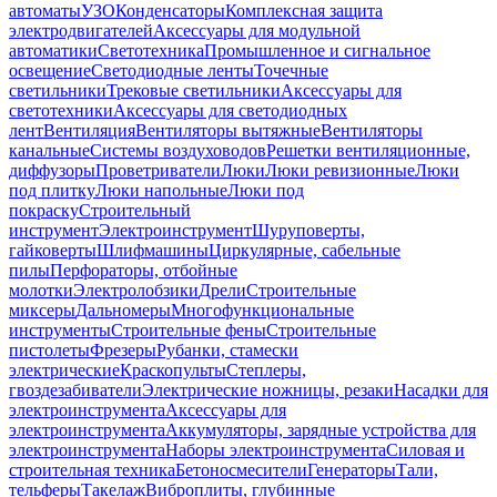
автоматы
УЗО
Конденсаторы
Комплексная защита
электродвигателей
Аксессуары для модульной
автоматики
Светотехника
Промышленное и сигнальное
освещение
Светодиодные ленты
Точечные
светильники
Трековые светильники
Аксессуары для
светотехники
Аксессуары для светодиодных
лент
Вентиляция
Вентиляторы вытяжные
Вентиляторы
канальные
Системы воздуховодов
Решетки вентиляционные,
диффузоры
Проветриватели
Люки
Люки ревизионные
Люки
под плитку
Люки напольные
Люки под
покраску
Строительный
инструмент
Электроинструмент
Шуруповерты,
гайковерты
Шлифмашины
Циркулярные, сабельные
пилы
Перфораторы, отбойные
молотки
Электролобзики
Дрели
Строительные
миксеры
Дальномеры
Многофункциональные
инструменты
Строительные фены
Строительные
пистолеты
Фрезеры
Рубанки, стамески
электрические
Краскопульты
Степлеры,
гвоздезабиватели
Электрические ножницы, резаки
Насадки для
электроинструмента
Аксессуары для
электроинструмента
Аккумуляторы, зарядные устройства для
электроинструмента
Наборы электроинструмента
Силовая и
строительная техника
Бетоносмесители
Генераторы
Тали,
тельферы
Такелаж
Виброплиты, глубинные