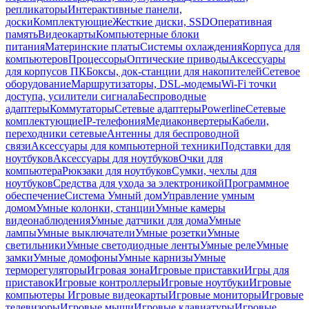
репликаторы
Интерактивные панели,
доски
Комплектующие
Жесткие диски, SSD
Оперативная
память
Видеокарты
Компьютерные блоки
питания
Материнские платы
Системы охлаждения
Корпуса для
компьютеров
Процессоры
Оптические приводы
Аксессуары
для корпусов ПК
Боксы, док-станции для накопителей
Сетевое
оборудование
Маршрутизаторы, DSL-модемы
Wi-Fi точки
доступа, усилители сигнала
Беспроводные
адаптеры
Коммутаторы
Сетевые адаптеры
Powerline
Сетевые
комплектующие
IP-телефония
Медиаконвертеры
Кабели,
переходники сетевые
Антенны для беспроводной
связи
Аксессуары для компьютерной техники
Подставки для
ноутбуков
Аксессуары для ноутбуков
Очки для
компьютера
Рюкзаки для ноутбуков
Сумки, чехлы для
ноутбуков
Средства для ухода за электроникой
Программное
обеспечение
Система Умный дом
Управление умным
домом
Умные колонки, станции
Умные камеры
видеонаблюдения
Умные датчики для дома
Умные
лампы
Умные выключатели
Умные розетки
Умные
светильники
Умные светодиодные ленты
Умные реле
Умные
замки
Умные домофоны
Умные карнизы
Умные
терморегуляторы
Игровая зона
Игровые приставки
Игры для
приставок
Игровые контроллеры
Игровые ноутбуки
Игровые
компьютеры
Игровые видеокарты
Игровые мониторы
Игровые
телевизоры
Игровые мыши
Игровые клавиатуры
Игровые