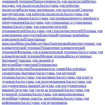
домашней техники
Принадлежности для пылесосов
Щетки,
насадки для пылесосов
Аксессуары для роботов-
пылесосов
Расходные материалы для пылесосов
Станции,
аккумуляторы для роботов-пылесосов
Аксессуары для
швейных машин
Аксессуары для промышленного швейного
оборудования
Аксессуары для стиральных и сушильных
машин
Аксессуары для пароочистителей,
отпаривателей
Аксессуары для стеклоочистителей
Техника для
измельчения продуктов
Блендеры
Кухонные комбайны,
измельчители
Планетарные
миксеры
Миксеры
Мясорубки
Ломтерезки
Комплектующие для
климатической техники
Управление климатической
техникой
Фильтры для климатической техники
Аксессуары для
климатической техники
Мелкая техника
Весы кухонные,
бытовые
Сушилки для овощей и
фруктов
Вакууматоры
Открывалки,
картофелечистки
Проращиватели семян
Маслобойки,
сепараторы бытовые
Аксессуары для крупной
техники
Аксессуары для вытяжек
Аксессуары для плит и
духовок
Аксессуары для холодильников
Аксессуары для
посудомоечных машин
Средства для посудомоечных
машин
Средства для ухода за техникой
Аксессуары для
кухонной техники
Аксессуары для микроволновых
печей
Вакуумные пакеты, контейнеры
Аксессуары для
кофемашин
Аксессуары для мультиварок,