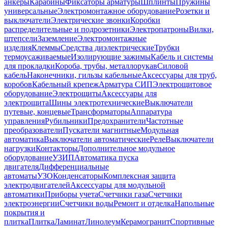
анкеры
Карабины
Фиксаторы арматуры
Шплинты
Пружины
универсальные
Электромонтажное оборудование
Розетки и
выключатели
Электрические звонки
Коробки
распределительные и подрозетники
Электропатроны
Вилки,
штепсели
Заземление
Электромонтажные
изделия
Клеммы
Средства диэлектрические
Трубки
термоусаживаемые
Изолирующие зажимы
Кабель и системы
для прокладки
Короба, трубы, металлорукав
Силовой
кабель
Наконечники, гильзы кабельные
Аксессуары для труб,
коробов
Кабельный крепеж
Арматура СИП
Электрощитовое
оборудование
Электрощиты
Аксессуары для
электрощита
Шины электротехнические
Выключатели
путевые, концевые
Трансформаторы
Аппаратура
управления
Рубильники
Предохранители
Частотные
преобразователи
Пускатели магнитные
Модульная
автоматика
Выключатели автоматические
Реле
Выключатели
нагрузки
Контакторы
Дополнительное модульное
оборудование
УЗИП
Автоматика пуска
двигателя
Дифференциальные
автоматы
УЗО
Конденсаторы
Комплексная защита
электродвигателей
Аксессуары для модульной
автоматики
Приборы учета
Счетчики газа
Счетчики
электроэнергии
Счетчики воды
Ремонт и отделка
Напольные
покрытия и
плитка
Плитка
Ламинат
Линолеум
Керамогранит
Спортивные