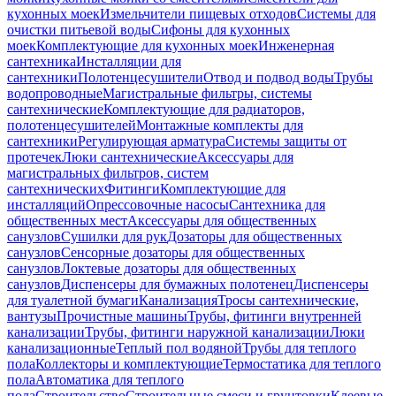
кухонных моек
Измельчители пищевых отходов
Системы для
очистки питьевой воды
Сифоны для кухонных
моек
Комплектующие для кухонных моек
Инженерная
сантехника
Инсталляции для
сантехники
Полотенцесушители
Отвод и подвод воды
Трубы
водопроводные
Магистральные фильтры, системы
сантехнические
Комплектующие для радиаторов,
полотенцесушителей
Монтажные комплекты для
сантехники
Регулирующая арматура
Системы защиты от
протечек
Люки сантехнические
Аксессуары для
магистральных фильтров, систем
сантехнических
Фитинги
Комплектующие для
инсталляций
Опрессовочные насосы
Сантехника для
общественных мест
Аксессуары для общественных
санузлов
Сушилки для рук
Дозаторы для общественных
санузлов
Сенсорные дозаторы для общественных
санузлов
Локтевые дозаторы для общественных
санузлов
Диспенсеры для бумажных полотенец
Диспенсеры
для туалетной бумаги
Канализация
Тросы сантехнические,
вантузы
Прочистные машины
Трубы, фитинги внутренней
канализации
Трубы, фитинги наружной канализации
Люки
канализационные
Теплый пол водяной
Трубы для теплого
пола
Коллекторы и комплектующие
Термостатика для теплого
пола
Автоматика для теплого
пола
Строительство
Строительные смеси и грунтовки
Клеевые