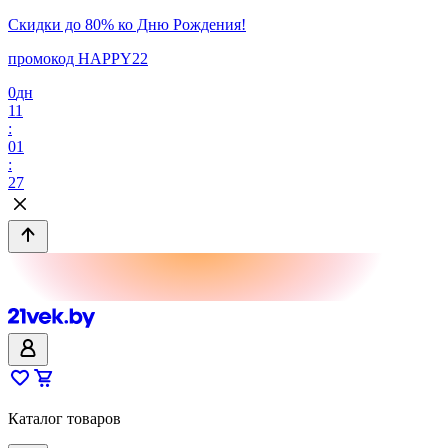
Скидки до 80% ко Дню Рождения!
промокод HAPPY22
0
дн
11
:
01
:
27
Каталог товаров