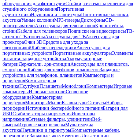
оборудования для фотостудии
Стойки, системы крепления для
студийного оборудования
Портативная
аудиотехника
Наушники и гарнитуры
Портативные колонки,
акустика
Умные колонки
MP3-плееры
Диктофоны
CD-
проигрыватели
Аксессуары для телевизоров
Кронштейны,
стойки
Кабели для телевизоров
Подписки на видеосервисы
ТВ-
антенны
ТВ-тюнеры
Аксессуары для ТВ
Аксессуары для
проектора
Очки 3D
Средства для ухода за
электроникой
Кабели, переходники
Аксессуары для
портативных устройств
Портативные аккумуляторы
Элементы
питания, зарядные устройства
Аккумуляторные
батареи
Держатели, док-станции
Аксессуары для планшетов,
смартфонов
Кабели для телефонов, планшетов
Зарядные
устройства для телефонов, планшетов
Компьютеры и
периферия
Компьютерная
техника
Ноутбуки
Планшеты
Моноблоки
Компьютеры
Игровые
компьютеры
Игровые консоли
Серверное
оборудование
Компьютерная
периферия
Мониторы
Мыши
Клавиатуры
Стилусы
Наборы
периферии
Источники бесперебойного питания
Батареи для
ИБП
Стабилизаторы напряжения
Инверторы
напряжения
Сетевые фильтры, удлинители
Веб-
камеры
Игровые контроллеры
Мультимедиа
акустика
Наушники и гарнитуры
Компьютерные кабели,
переходники
Зарядные, аккумуляторы
Док-станции,