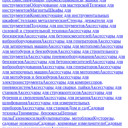
инструментов
Оборудование для мастерской
Тележки для
инструментов
Магниты
Шкафы для
инструментов
Комплектующие для инструментальных
шкафов
Стеллажи металлические
Стенды, держатели для
инструментов
Поддоны для инструментов
Аксессуары для
силовой и строительной техники
Аксессуары для
бензорезов
Аксессуары для бетоносмесителей
Аксессуары для
виброоборудования
Аксессуары для генераторов
Аксессуары
для затирочных машин
Аксессуары для мотопомп
Аксессуары
для мотобуров и бензобуров
Аксессуары для строительного
инструмента
Аксессуары пневмооборудования
Аксессуары для
бензорезов
Аксессуары для бетоносмесителей
Аксессуары для
виброоборудования
Аксессуары для генераторов
Аксессуары
для затирочных машин
Аксессуары для мотопомп
Аксессуары
для мотобуров и бензобуров
Аксессуары для
электроинструмента
Аксессуары для компрессоров,
пневмосистем
Аксессуары для сварки, пайки
Аксессуары для
станков
Аксессуары для стружкоотсосов
Аксессуары для
бурения и сверления
Аксессуары для резания
Аксессуары для
шлифования
Аксессуары для измерительных
приборов
Аксессуары для станков
Дом и сад
Садовая
техника
Триммеры, бензокосы
Цепные
пилы
Газонокосилки
Культиваторы, мотоблоки
Кусторезы,
садовые ножницы
Садовые, кормовые измельчители
Садовые