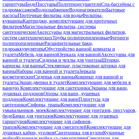
гарнитуры
Биде
Писсуары
Полотенцесушители
Спа-бассейны с
гидромассажем
Водоснабжение
Водонагреватели
Бытовые
насосы
Проточные фильтры для воды
Фильтры-
кувшины
Картриджи, комплектующие для проточных
фильтров
Магистральные фильтры, системы
сантехнические
Аксессуары для магистральных фильтров,
систем сантехнических
Трубы полипропиленовые
Фитинги
полипропиленовые
Расширительные баки,
гидроаккумуляторы
Обустройство ванной комнаты и
туалета
Мебель для ванной
Зеркала для ванной
Аксессуары для
ванной и туалета
Сиденья и чехлы для унитаза
Шторки,
карнизы для ванны
Стеклянные, пластиковые шторки для
ванны
Наборы для ванной и туалета
Зеркала
косметические
Сиденья для ванны
Коврики для ванной и
туалета
Экран-дверки в туалет
Комплектующие для мебели в
ванную
Комплектующие для сантехники
Экраны для ванн,
душевых поддонов
Опоры для ванн, душевых
поддонов
Комплектующие для ванн
Плинтусы для
сантехники
Сифоны, трапы
Комплектующие для
умывальников, моек
Комплектующие для унитазов, писсуаров,
биде
Бачки для унитазов
Комплектующие для душевых
гарнитуров
Комплектующие для сифонов,
трапов
Комплектующие для смесителей
Комплектующие для
душевых кабин, уголков
Сантехника для кухни
Кухонные
мойки
Кухонные мойки со смесителями
Смесители для