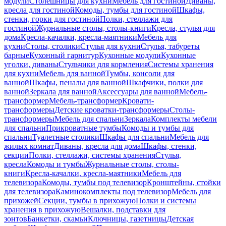
модули
Столешницы для кухни
Мебель для гостиной
Диваны,
кресла для гостиной
Комоды, тумбы для гостиной
Шкафы,
стенки, горки для гостиной
Полки, стеллажи для
гостиной
Журнальные столы, столы-книги
Кресла, стулья для
дома
Кресла-качалки, кресла-маятники
Мебель для
кухни
Столы, столики
Стулья для кухни
Стулья, табуреты
барные
Кухонный гарнитур
Кухонные модули
Кухонные
уголки, диваны
Стульчики для кормления
Системы хранения
для кухни
Мебель для ванной
Тумбы, консоли для
ванной
Шкафы, пеналы для ванной
Шкафчики, полки для
ванной
Зеркала для ванной
Аксессуары для ванной
Мебель-
трансформер
Мебель-трансформер
Кровати-
трансформеры
Детские кроватки-трансформеры
Столы-
трансформеры
Мебель для спальни
Зеркала
Комплекты мебели
для спальни
Прикроватные тумбы
Комоды и тумбы для
спальни
Туалетные столики
Шкафы для спальни
Мебель для
жилых комнат
Диваны, кресла для дома
Шкафы, стенки,
секции
Полки, стеллажи, системы хранения
Стулья,
кресла
Комоды и тумбы
Журнальные столы, столы-
книги
Кресла-качалки, кресла-маятники
Мебель для
телевизора
Комоды, тумбы под телевизор
Кронштейны, стойки
для телевизора
Каминокомплекты под телевизор
Мебель для
прихожей
Секции, тумбы в прихожую
Полки и системы
хранения в прихожую
Вешалки, подставки для
зонтов
Банкетки, скамьи
Ключницы, газетницы
Детская