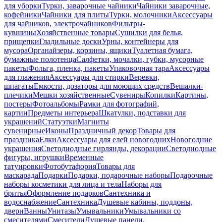
для уборки
Турки, заварочные чайники
Чайники заварочные,
кофейники
Чайники для плиты
Турки, молочники
Аксессуары
для чайников, электрочайников
Фильтры-
кувшины
Хозяйственные товары
Сушилки для белья,
прищепки
Гладильные доски
Урны, контейнеры для
мусора
Органайзеры, корзины, ящики
Туалетная бумага,
бумажные полотенца
Салфетки, мочалки, губки, мусорные
пакеты
Фольга, пленка, пакеты
Упаковочная тара
Аксессуары
для глажения
Аксессуары для стирки
Веревки,
шпагаты
Емкости, дозаторы для моющих средств
Вешалки-
плечики
Мешки хозяйственные
Сувениры
Копилки
Картины,
постеры
Фотоальбомы
Рамки для фотографий,
картин
Предметы интерьера
Шкатулки, подставки для
украшений
Статуэтки
Магниты
сувенирные
Иконы
Праздничный декор
Товары для
праздника
Елки
Аксессуары для елей новогодних
Новогодние
украшения
Светодиодные гирлянды, декорации
Светодиодные
фигуры, игрушки
Временные
татуировки
Фотобутафория
Товары для
маскарада
Подарки
Подарки, подарочные наборы
Подарочные
наборы косметики для лица и тела
Наборы для
бритья
Оформление подарков
Сантехника и
водоснабжение
Сантехника
Душевые кабины, поддоны,
двери
Ванны
Унитазы
Умывальники
Умывальники со
смесителями
Смесители
Душевые панели,