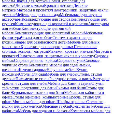
мебель
Шкафы для детской
Полки, стеллажи для
детской
Детские комоды
Кровати детские
Детские
матрасы
Матрасы в кроватку
Наматрасники, защитные чехлы
детские
Мебель для детского сада
Мебельная фурнитура и
аксессуары
Комплектующие для столов
Комплектующие для
стульев
Комплектующие для кроватей и кроваток
Аксессуары
для мебели
Комплектующие для мягкой
мебели
Комплектующие для корпусной мебели
Мебельная
фурнитура
Чехлы для мебели
Системы хранения для
кухни
Товары для безопасности детей
Мебель для самых
маленьких
Кроватки для новорожденных
Пеленальные
столики, комоды, матрасы
Манежи, кровати-манежи
Матрасы в
кроватку
Наматрасники, защитные чехлы в кроватку
Садовая
мебель
Садовые диваны, кресла
Садовые стулья
Садовые,
уличные столы
Комплекты мебели для сада
Гамаки,
шезлонги
Качели садовые
Надувная мебель
Кухни
походные
Столы для сада
Мебель для учебы
Столы, стулья
детские
Письменные столы
Растущие столы и парты
Растущие
кресла и стулья для учебы
Мебель для бани и сауны
Стулья,
табуретки, подставки для бани
Скамьи для бани
Столы для
бани
Журнальные столики для бани
Мебель для кабинета и
офиса
Столы офисные, компьютерные
Кресла, стулья для
офиса
Мягкая мебель для офиса
Шкафы офисные
Стеллажи,
полки для документов
Офисные тумбы
Комплекты мебели для
кабинета
Мебель для лоджии и балкона
Комплекты мебели для