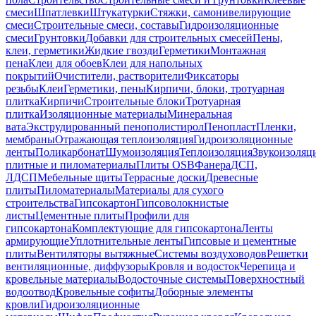
смеси
Шпатлевки
Штукатурки
Стяжки, самонивелирующие
смеси
Строительные смеси, составы
Гидроизоляционные
смеси
Грунтовки
Добавки для строительных смесей
Пены,
клеи, герметики
Жидкие гвозди
Герметики
Монтажная
пена
Клеи для обоев
Клеи для напольных
покрытий
Очистители, растворители
Фиксаторы
резьбы
Клеи
Герметики, пены
Кирпичи, блоки, тротуарная
плитка
Кирпичи
Строительные блоки
Тротуарная
плитка
Изоляционные материалы
Минеральная
вата
Экструдированный пенополистирол
Пенопласт
Пленки,
мембраны
Отражающая теплоизоляция
Гидроизоляционные
ленты
Поликарбонат
Шумоизоляция
Теплоизоляция
Звукоизоляц
плитные и пиломатериалы
Плиты OSB
Фанера
ДСП,
ЛДСП
Мебельные щиты
Террасные доски
Древесные
плиты
Пиломатериалы
Материалы для сухого
строительства
Гипсокартон
Гипсоволокнистые
листы
Цементные плиты
Профили для
гипсокартона
Комплектующие для гипсокартона
Ленты
армирующие
Уплотнительные ленты
Гипсовые и цементные
плиты
Вентиляторы вытяжные
Системы воздуховодов
Решетки
вентиляционные, диффузоры
Кровля и водосток
Черепица и
кровельные материалы
Водосточные системы
Поверхностный
водоотвод
Кровельные софиты
Доборные элементы
кровли
Гидроизоляционные