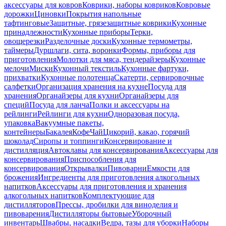
аксессуары для ковров
Коврики, наборы ковриков
Ковровые
дорожки
Циновки
Покрытия напольные
тафтинговые
Защитные, грязезащитные коврики
Кухонные
принадлежности
Кухонные приборы
Терки,
овощерезки
Разделочные доски
Кухонные термометры,
таймеры
Дуршлаги, сита, воронки
Формы, приборы для
приготовления
Молотки для мяса, тендерайзеры
Кухонные
мелочи
Миски
Кухонный текстиль
Кухонные фартуки,
прихватки
Кухонные полотенца
Скатерти, сервировочные
салфетки
Организация хранения на кухне
Посуда для
хранения
Органайзеры для кухни
Органайзеры для
специй
Посуда для ланча
Полки и аксессуары на
рейлинги
Рейлинги для кухни
Одноразовая посуда,
упаковка
Вакуумные пакеты,
контейнеры
Бакалея
Кофе
Чай
Цикорий, какао, горячий
шоколад
Сиропы и топпинги
Консервирование и
дистилляция
Автоклавы для консервирования
Аксессуары для
консервирования
Приспособления для
консервирования
Открывалки
Пивоварни
Емкости для
брожения
Ингредиенты для приготовления алкогольных
напитков
Аксессуары для приготовления и хранения
алкогольных напитков
Комплектующие для
дистилляторов
Прессы, дробилки для виноделия и
пивоварения
Дистилляторы бытовые
Уборочный
инвентарь
Швабры, насадки
Ведра, тазы для уборки
Наборы