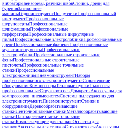
вибраторы
Бензорезы, резчики швов
Стойки, дрели для
бурения
Затирочные
машины
Гидроинструмент
Погрузчики
Профессиональный
инструмент
Профессиональные
шуруповерты
Профессиональные
шлифмашины
Профессиональные
перфораторы
Профессиональные циркулярные
пилы
Профессиональные электролобзики
Профессиональные
дрели
Профессиональные фрезеры
Профессиональные
мультиинструменты
Профессиональные
электрорубанки
Профессиональные строительные
фены
Профессиональные строительные
пистолеты
Профессиональные точильные
станки
Профессиональные
электроножницы
Пневмоинструмент
Наборы
профессионального электроинструмента
Строительное
оборудование
Компрессоры
Тепловые пушки
Пылесосы
профессиональные
Стружкоотсосы
Домкраты
Аксессуары для
компрессоров, пневмосистем
Системы пылеудаления для
электроинструмента
Пневмоинструмент
Станки и
оборудование
Деревообрабатывающие
станки
Ленточнопильные станки
Металлообрабатывающие
станки
Плиткорезные станки
Точильные
станки
Комплектующие для станков
Оснастка для
станков
Аксессуары для станков
Стружкоотсосы
Аксессуары