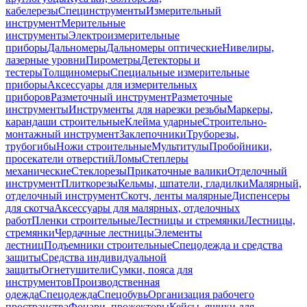
кабелерезы
Специнструменты
Измерительный
инструмент
Мерительные
инструменты
Электроизмерительные
приборы
Дальномеры
Дальномеры оптические
Нивелиры,
лазерные уровни
Пирометры
Детекторы и
тестеры
Толщиномеры
Специальные измерительные
приборы
Аксессуары для измерительных
приборов
Разметочный инструмент
Разметочные
инструменты
Инструменты для нарезки резьбы
Маркеры,
карандаши строительные
Клейма ударные
Строительно-
монтажный инструмент
Заклепочники
Труборезы,
трубогибы
Ножи строительные
Мультитулы
Пробойники,
просекатели отверстий
Ломы
Степлеры
механические
Стеклорезы
Прикаточные валики
Отделочный
инструмент
Плиткорезы
Кельмы, шпатели, гладилки
Малярный,
отделочный инструмент
Скотч, ленты малярные
Диспенсеры
для скотча
Аксессуары для малярных, отделочных
работ
Пленки строительные
Лестницы и стремянки
Лестницы,
стремянки
Чердачные лестницы
Элементы
лестниц
Подъемники строительные
Спецодежда и средства
защиты
Средства индивидуальной
защиты
Огнетушители
Сумки, пояса для
инструментов
Производственная
одежда
Спецодежда
Спецобувь
Организация рабочего
пространства
Фонари, прожекторы
Кейсы, ящики для