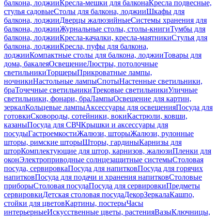
балкона, лоджии
Кресла-мешки для балкона
Кресла подвесные,
стулья садовые
Столы для балкона, лоджии
Шкафы для
балкона, лоджии
Дверцы жалюзийные
Системы хранения для
балкона, лоджии
Журнальные столы, столы-книги
Тумбы для
балкона, лоджии
Кресла-качалки, кресла-маятники
Стулья для
балкона, лоджии
Кресла, пуфы для балкона,
лоджии
Компактные столы для балкона, лоджии
Товары для
дома, бакалея
Освещение
Люстры, потолочные
светильники
Торшеры
Прикроватные лампы,
ночники
Настольные лампы
Споты
Настенные светильники,
бра
Точечные светильники
Трековые светильники
Уличные
светильники, фонари, бра
Лампы
Освещение для картин,
зеркал
Кольцевые лампы
Аксессуары для освещения
Посуда для
готовки
Сковороды, сотейники, воки
Кастрюли, ковши,
казаны
Посуда для СВЧ
Крышки и аксессуары для
посуды
Гастроемкости
Жалюзи, шторы
Жалюзи, рулонные
шторы, римские шторы
Шторы, гардины
Карнизы для
штор
Комплектующие для штор, карнизов, жалюзи
Пленки для
окон
Электроприводные солнцезащитные системы
Столовая
посуда, сервировка
Посуда для напитков
Посуда для горячих
напитков
Посуда для подачи и хранения напитков
Столовые
приборы
Столовая посуда
Посуда для сервировки
Предметы
сервировки
Детская столовая посуда
Декор
Зеркала
Кашпо,
стойки для цветов
Картины, постеры
Часы
интерьерные
Искусственные цветы, растения
Вазы
Ключницы,