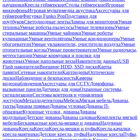
наушники
Кресла геймерские
Столы геймерские
Игровые
микрофоны
Игровая мультимедиа акустика
Аксессуары для
геймеров
Фигурки Funko Pop
Подставки для
ноутбуков
Светодиодные ленты
Лампы для мониторов
Умная
техника
Умные роботы-пылесосы
Умные телевизоры
Умные
стиральные машины
Умные чайники
Умные роботы
кулинарные
Умные вентиляторы
Умные кондиционеры
Умные
обогреватели
Умные увлажнители, очистители воздуха
Умные
отопительные котлы
Умные проветриватели
Умные радиочасы,
метеостанции
Умные кормушки и поилки для
животных
Умные напольные весы
Накопители данных
USB
Flash накопители
Внешние HDD, SSD диски
Карты
памяти
Сетевые накопители
Картридеры
Оптические
диски
Наблюдение и безопасность
Камеры
видеонаблюдения
Аксессуары для CCTV
Домофоны,
вызывные панели
Датчики для дома
Охранные системы,
сигнализации
Системы контроля и управления
доступом
Металлодетекторы
Мебель
Мягкая мебель
Диваны,
тахты
Диваны прямые
Диваны угловые
Диваны П-
образные
Кухонные уголки, диваны
Диваны
модульные
Детские диваны
Диваны садовые
Комплекты мягкой
мебели
Бескаркасные кресла-мешки и диваны
Надувные
диваны
Кресла
Кресла
Кресла-мешки и пуфы
Кресла-качалки,
кресла-маятники
Детские кресла, пуфы
Надувные кресла
Пуфы,
оттоманки
Кресла-кровати
Игровая мебель
Кресла