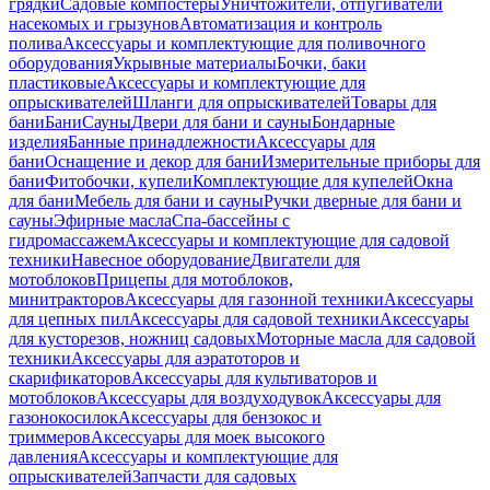
грядки
Садовые компостеры
Уничтожители, отпугиватели
насекомых и грызунов
Автоматизация и контроль
полива
Аксессуары и комплектующие для поливочного
оборудования
Укрывные материалы
Бочки, баки
пластиковые
Аксессуары и комплектующие для
опрыскивателей
Шланги для опрыскивателей
Товары для
бани
Бани
Сауны
Двери для бани и сауны
Бондарные
изделия
Банные принадлежности
Аксессуары для
бани
Оснащение и декор для бани
Измерительные приборы для
бани
Фитобочки, купели
Комплектующие для купелей
Окна
для бани
Мебель для бани и сауны
Ручки дверные для бани и
сауны
Эфирные масла
Спа-бассейны с
гидромассажем
Аксессуары и комплектующие для садовой
техники
Навесное оборудование
Двигатели для
мотоблоков
Прицепы для мотоблоков,
минитракторов
Аксессуары для газонной техники
Аксессуары
для цепных пил
Аксессуары для садовой техники
Аксессуары
для кусторезов, ножниц садовых
Моторные масла для садовой
техники
Аксессуары для аэратоторов и
скарификаторов
Аксессуары для культиваторов и
мотоблоков
Аксессуары для воздуходувок
Аксессуары для
газонокосилок
Аксессуары для бензокос и
триммеров
Аксессуары для моек высокого
давления
Аксессуары и комплектующие для
опрыскивателей
Запчасти для садовых