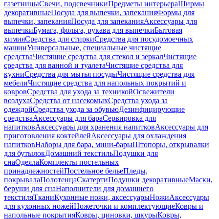
газетницы
Свечи, подсвечники
Предметы интерьера
Ширмы
декоративные
Посуда для выпечки, запекания
Формы для
выпечки, запекания
Посуда для запекания
Аксессуары для
выпечки
Бумага, фольга, рукава для выпечки
Бытовая
химия
Средства для стирки
Средства для посудомоечных
машин
Универсальные, специальные чистящие
средства
Чистящие средства для стекол и зеркал
Чистящие
средства для ванной и туалета
Чистящие средства для
кухни
Средства для мытья посуды
Чистящие средства для
мебели
Чистящие средства для напольных покрытий и
ковров
Средства для ухода за техникой
Освежители
воздуха
Средства от насекомых
Средства ухода за
одеждой
Средства ухода за обувью
Дезинфицирующие
средства
Аксессуары для бара
Сервировка для
напитков
Аксессуары для хранения напитков
Аксессуары для
приготовления коктейлей
Аксессуары для охлаждения
напитков
Наборы для бара, мини-бары
Штопоры, открывалки
для бутылок
Домашний текстиль
Подушки для
сна
Одеяла
Комплекты постельных
принадлежностей
Постельное белье
Пледы,
покрывала
Полотенца
Скатерти
Подушки декоративные
Маски,
беруши для сна
Наполнители для домашнего
текстиля
Ткани
Кухонные ножи, аксессуары
Ножи
Аксессуары
для кухонных ножей
Ножеточки и комплектующие
Ковры и
напольные покрытия
Ковры, циновки, шкуры
Ковры,