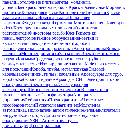
панели
Потолочные плиты
Багеты, молдинги,
уголки
Лакокрасочные материалы
Краски
Эмали
Лаки
Морилки,
пропитки
Колеры для краски
Растворители
Грунтовки
Краски,
эмали аэрозольные
Краски, эмали
Пены, клеи,
герметики
Жидкие гвозди
Герметики
Монтажная пена
Клеи для
обоев
Клеи для напольных покрытий
Очистители,
растворители
Фиксаторы резьбы
Клеи
Герметики,
пены
Электромонтажное оборудование
Розетки и
выключатели
Электрические звонки
Коробки
распределительные и подрозетники
Электропатроны
Вилки,
штепсели
Молниеприемники
Заземление
Электромонтажные
изделия
Клеммы
Средства диэлектрические
Трубки
термоусаживаемые
Изолирующие зажимы
Кабель и системы
для прокладки
Короба, трубы, металлорукав
Силовой
кабель
Наконечники, гильзы кабельные
Аксессуары для труб,
коробов
Кабельный крепеж
Арматура СИП
Электрощитовое
оборудование
Электрощиты
Аксессуары для
электрощита
Шины электротехнические
Выключатели
путевые, концевые
Трансформаторы
Аппаратура
управления
Рубильники
Предохранители
Частотные
преобразователи
Пускатели магнитные
Модульная
автоматика
Выключатели автоматические
Реле
Выключатели
нагрузки
Контакторы
Дополнительное модульное
оборудование
УЗИП
Автоматика пуска
двигателя
Дифференциальные