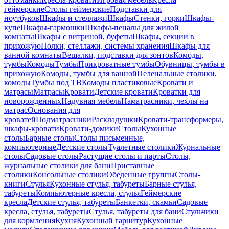
геймерские
Столы геймерские
Подставки для
ноутбуков
Шкафы и стеллажи
Шкафы
Стенки, горки
Шкафы-
купе
Шкафы-гармошки
Шкафы-пеналы для жилой
комнаты
Шкафы с витриной, буфеты
Шкафы, секции в
прихожую
Полки, стеллажи, системы хранения
Шкафы для
ванной комнаты
Вешалки, подставки для зонтов
Комоды,
тумбы
Комоды
Тумбы
Прикроватные тумбы
Обувницы, тумбы в
прихожую
Комоды, тумбы для ванной
Пеленальные столики,
комоды
Тумбы под ТВ
Комоды пластиковые
Кровати и
матрасы
Матрасы
Кровати
Детские кровати
Кроватки для
новорожденных
Надувная мебель
Наматрасники, чехлы на
матрас
Основания для
кроватей
Подматрасники
Раскладушки
Кровати-трансформеры,
шкафы-кровати
Кровати-домики
Столы
Кухонные
столы
Барные столы
Столы письменные,
компьютерные
Детские столы
Туалетные столики
Журнальные
столы
Садовые столы
Растущие столы и парты
Столы,
журнальные столики для бани
Приставные
столики
Консольные столики
Обеденные группы
Столы-
книги
Стулья
Кухонные стулья, табуреты
Барные стулья,
табуреты
Компьютерные кресла, стулья
Геймерские
кресла
Детские стулья, табуреты
Банкетки, скамьи
Садовые
кресла, стулья, табуреты
Стулья, табуреты для бани
Стульчики
для кормления
Кухня
Кухонный гарнитур
Кухонные