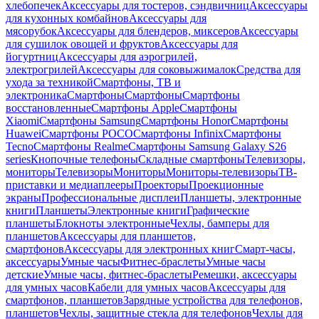
хлебопечек
Аксессуары для тостеров, сэндвичниц
Аксессуары
для кухонных комбайнов
Аксессуары для
мясорубок
Аксессуары для блендеров, миксеров
Аксессуары
для сушилок овощей и фруктов
Аксессуары для
йогуртниц
Аксессуары для аэрогрилей,
электрогрилей
Аксессуары для соковыжималок
Средства для
ухода за техникой
Смартфоны, ТВ и
электроника
Смартфоны
Смартфоны
Смартфоны
восстановленные
Смартфоны Apple
Смартфоны
Xiaomi
Смартфоны Samsung
Смартфоны Honor
Смартфоны
Huawei
Смартфоны POCO
Смартфоны Infinix
Смартфоны
Tecno
Смартфоны Realme
Смартфоны Samsung Galaxy S26
series
Кнопочные телефоны
Складные смартфоны
Телевизоры,
мониторы
Телевизоры
Мониторы
Мониторы-телевизоры
ТВ-
приставки и медиаплееры
Проекторы
Проекционные
экраны
Профессиональные дисплеи
Планшеты, электронные
книги
Планшеты
Электронные книги
Графические
планшеты
Блокноты электронные
Чехлы, бамперы для
планшетов
Аксессуары для планшетов,
смартфонов
Аксессуары для электронных книг
Смарт-часы,
аксессуары
Умные часы
Фитнес-браслеты
Умные часы
детские
Умные часы, фитнес-браслеты
Ремешки, аксессуары
для умных часов
Кабели для умных часов
Аксессуары для
смартфонов, планшетов
Зарядные устройства для телефонов,
планшетов
Чехлы, защитные стекла для телефонов
Чехлы для