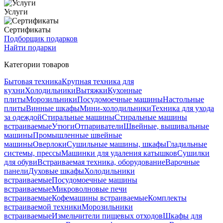
Услуги
Сертификаты
Подборщик подарков
Найти подарки
Категории товаров
Бытовая техника
Крупная техника для
кухни
Холодильники
Вытяжки
Кухонные
плиты
Морозильники
Посудомоечные машины
Настольные
плиты
Винные шкафы
Мини-холодильники
Техника для ухода
за одеждой
Стиральные машины
Стиральные машины
встраиваемые
Утюги
Отпариватели
Швейные, вышивальные
машины
Промышленные швейные
машины
Оверлоки
Сушильные машины, шкафы
Гладильные
системы, прессы
Машинки для удаления катышков
Сушилки
для обуви
Встраиваемая техника, оборудование
Варочные
панели
Духовые шкафы
Холодильники
встраиваемые
Посудомоечные машины
встраиваемые
Микроволновые печи
встраиваемые
Кофемашины встраиваемые
Комплекты
встраиваемой техники
Морозильники
встраиваемые
Измельчители пищевых отходов
Шкафы для