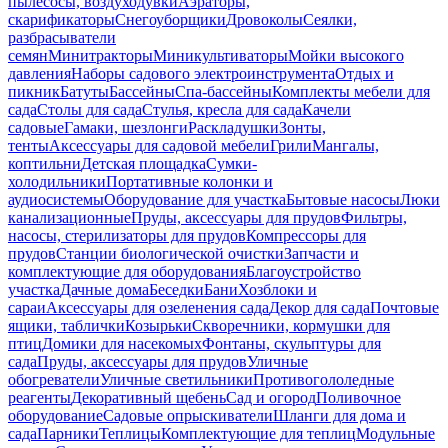
пылесосы, воздуходувки
Аэраторы,
скарификаторы
Снегоуборщики
Дровоколы
Сеялки,
разбрасыватели
семян
Минитракторы
Миникультиваторы
Мойки высокого
давления
Наборы садового электроинструмента
Отдых и
пикник
Батуты
Бассейны
Спа-бассейны
Комплекты мебели для
сада
Столы для сада
Стулья, кресла для сада
Качели
садовые
Гамаки, шезлонги
Раскладушки
Зонты,
тенты
Аксессуары для садовой мебели
Грили
Мангалы,
коптильни
Детская площадка
Сумки-
холодильники
Портативные колонки и
аудиосистемы
Оборудование для участка
Бытовые насосы
Люки
канализационные
Пруды, аксессуары для прудов
Фильтры,
насосы, стерилизаторы для прудов
Компрессоры для
прудов
Станции биологической очистки
Запчасти и
комплектующие для оборудования
Благоустройство
участка
Дачные дома
Беседки
Бани
Хозблоки и
сараи
Аксессуары для озеленения сада
Декор для сада
Почтовые
ящики, таблички
Козырьки
Скворечники, кормушки для
птиц
Домики для насекомых
Фонтаны, скульптуры для
сада
Пруды, аксессуары для прудов
Уличные
обогреватели
Уличные светильники
Противогололедные
реагенты
Декоративный щебень
Сад и огород
Поливочное
оборудование
Садовые опрыскиватели
Шланги для дома и
сада
Парники
Теплицы
Комплектующие для теплиц
Модульные