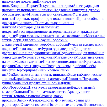
напольные покрытия
Виниловые
полы
Ковролин
Паркет
Искусственная трава
Аксессуары для
напольных покрытий и плитки
Подложка
Плинтусы, уголки,
обводы для труб
Плинтусы для сантехники
Фуги для
плитки
Порожки, профили для пола и плитки
Приспособления
для укладки плитки
Системы выравнивания
плитки
Аксессуары для напольных
покрытий
Реставрационные материалы
Двери и арки
Двери
входные
Двери межкомнатные
Арки межкомнатные
Москитные
сетки
Двери для бани и сауны
Коробки и
фурнитура
Наличники, коробки, доборы
Ручки дверные
Замки
дверные
Петли дверные
Фурнитура дверная
Доводчики
дверные
Окна и подоконники
Окна
Подоконники, отливы
Окна
мансардные
Фурнитура оконная
Мягкие окна
Москитные сетки
на окна
Жалюзи уличные
Пленки солнцезащитные
Крепежные
изделия
Саморезы, шурупы
Гвозди
Анкеры, дюбели
Скобы,
штифты
Перфорированный крепеж
Гайки,
шайбы
Заклепки
Болты, винты, шпильки
Хомуты
Химические
анкеры
Карабины
Фиксаторы арматуры
Шплинты
Пружины
универсальные
Отделка стен
Обои
Жидкие
обои
Фотообои
Штукатурки декоративные
Декоративный
камень
Скинали
Пленки самоклеящиеся
Армирующие
сетки
Стеновые панели
Уголки, маяки,
профили
Вагонка
Стеклохолсты, флизелин
Экраны для
радиаторов
Отделка потолка
Потолочные системы
Потолочные