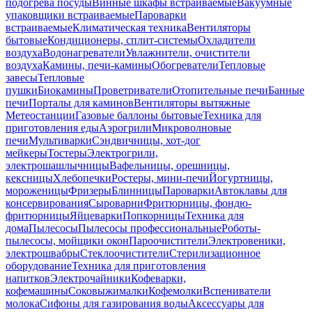
подогрева посуды
Винные шкафы встраиваемые
Вакуумные
упаковщики встраиваемые
Пароварки
встраиваемые
Климатическая техника
Вентиляторы
бытовые
Кондиционеры, сплит-системы
Охладители
воздуха
Водонагреватели
Увлажнители, очистители
воздуха
Камины, печи-камины
Обогреватели
Тепловые
завесы
Тепловые
пушки
Биокамины
Проветриватели
Отопительные печи
Банные
печи
Порталы для каминов
Вентиляторы вытяжные
Метеостанции
Газовые баллоны бытовые
Техника для
приготовления еды
Аэрогрили
Микроволновые
печи
Мультиварки
Сэндвичницы, хот-дог
мейкеры
Тостеры
Электрогрили,
электрошашлычницы
Вафельницы, орешницы,
кексницы
Хлебопечки
Ростеры, мини-печи
Йогуртницы,
мороженицы
Фризеры
Блинницы
Пароварки
Автоклавы для
консервирования
Сыроварни
Фритюрницы, фондю-
фритюрницы
Яйцеварки
Попкорницы
Техника для
дома
Пылесосы
Пылесосы профессиональные
Роботы-
пылесосы, мойщики окон
Пароочистители
Электровеники,
электрошвабры
Стеклоочистители
Стерилизационное
оборудование
Техника для приготовления
напитков
Электрочайники
Кофеварки,
кофемашины
Соковыжималки
Кофемолки
Вспениватели
молока
Сифоны для газирования воды
Аксессуары для