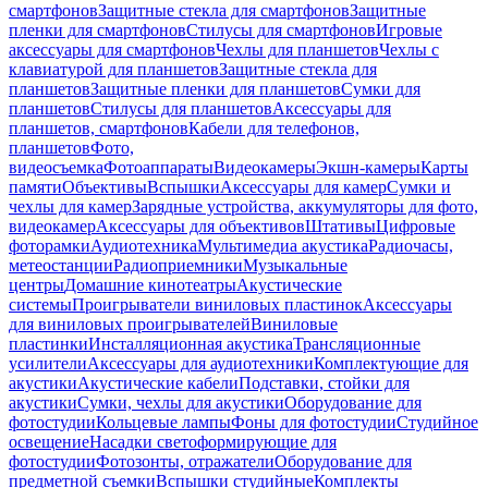
смартфонов
Защитные стекла для смартфонов
Защитные
пленки для смартфонов
Стилусы для смартфонов
Игровые
аксессуары для смартфонов
Чехлы для планшетов
Чехлы с
клавиатурой для планшетов
Защитные стекла для
планшетов
Защитные пленки для планшетов
Сумки для
планшетов
Стилусы для планшетов
Аксессуары для
планшетов, смартфонов
Кабели для телефонов,
планшетов
Фото,
видеосъемка
Фотоаппараты
Видеокамеры
Экшн-камеры
Карты
памяти
Объективы
Вспышки
Аксессуары для камер
Сумки и
чехлы для камер
Зарядные устройства, аккумуляторы для фото,
видеокамер
Аксессуары для объективов
Штативы
Цифровые
фоторамки
Аудиотехника
Мультимедиа акустика
Радиочасы,
метеостанции
Радиоприемники
Музыкальные
центры
Домашние кинотеатры
Акустические
системы
Проигрыватели виниловых пластинок
Аксессуары
для виниловых проигрывателей
Виниловые
пластинки
Инсталляционная акустика
Трансляционные
усилители
Аксессуары для аудиотехники
Комплектующие для
акустики
Акустические кабели
Подставки, стойки для
акустики
Сумки, чехлы для акустики
Оборудование для
фотостудии
Кольцевые лампы
Фоны для фотостудии
Студийное
освещение
Насадки светоформирующие для
фотостудии
Фотозонты, отражатели
Оборудование для
предметной съемки
Вспышки студийные
Комплекты