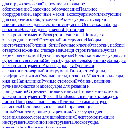
для стружкоотсосов
Сварочное и паяльное
оборудование
Сварочное оборудование
Паяльное
оборудование
Сварочные маски, аксессуары
Комплектующие
для сварочного оборудования
Аксессуары для сварки,
пайки
Оснастка для электроинструмента
Оснастка, наборы
оснастки
Насадки для граверов
Щетки для
электроинструмента
Развертки
Пуансоны
Щетки для
электродвигателей
Слесарный инструмент
Наборы
инструментов
Головки, биты
Гаечные ключи
Отвертки, наборы
отверток
Ножницы слесарные
Клещи строительные
Зубила,
керны, выколотки
Щетки слесарные
Оснастка и аксессуары для
бурения и сверления
Сверла, буры, зенкеры
Коронки
Зубила для
электроинструмента
Аксессуары для бурения и
сверления
Столярный инструмент
Тиски, струбцины,
гейферные зажимы
Ручные пилы, ножовки
Молотки, кувалды,
киянки
Напильники
Ручные стамески
Рубанки, рашпили
ручные
Оснастка и аксессуары для резания и
шлифования
Отрезные, пильные диски
Пильные полотна для
электроинструмента
Фрезы
Шлифовальные диски, насадки,
листы
Шлифовальные чашки
Точильные камни, круги,
сегменты
Полировальные валы
Направляющие
шины
Комплектующие для резания
Аксессуары для
резания
Аксессуары для шлифования
Электромонтажный
инструмент
Обжимной инструмент
Плоскогубцы,
круглогубцы
Кусачки, болторезы,