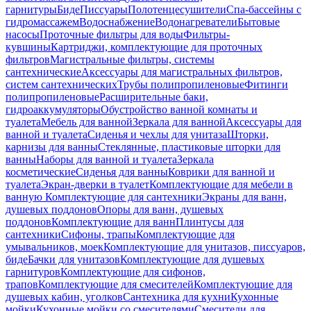
гарнитуры
Биде
Писсуары
Полотенцесушители
Спа-бассейны с
гидромассажем
Водоснабжение
Водонагреватели
Бытовые
насосы
Проточные фильтры для воды
Фильтры-
кувшины
Картриджи, комплектующие для проточных
фильтров
Магистральные фильтры, системы
сантехнические
Аксессуары для магистральных фильтров,
систем сантехнических
Трубы полипропиленовые
Фитинги
полипропиленовые
Расширительные баки,
гидроаккумуляторы
Обустройство ванной комнаты и
туалета
Мебель для ванной
Зеркала для ванной
Аксессуары для
ванной и туалета
Сиденья и чехлы для унитаза
Шторки,
карнизы для ванны
Стеклянные, пластиковые шторки для
ванны
Наборы для ванной и туалета
Зеркала
косметические
Сиденья для ванны
Коврики для ванной и
туалета
Экран-дверки в туалет
Комплектующие для мебели в
ванную
Комплектующие для сантехники
Экраны для ванн,
душевых поддонов
Опоры для ванн, душевых
поддонов
Комплектующие для ванн
Плинтусы для
сантехники
Сифоны, трапы
Комплектующие для
умывальников, моек
Комплектующие для унитазов, писсуаров,
биде
Бачки для унитазов
Комплектующие для душевых
гарнитуров
Комплектующие для сифонов,
трапов
Комплектующие для смесителей
Комплектующие для
душевых кабин, уголков
Сантехника для кухни
Кухонные
мойки
Кухонные мойки со смесителями
Смесители для