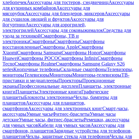
хлебопечек
Аксессуары для тостеров, сэндвичниц
Аксессуары
для кухонных комбайнов
Аксессуары для
мясорубок
Аксессуары для блендеров, миксеров
Аксессуары
для сушилок овощей и фруктов
Аксессуары для
йогуртниц
Аксессуары для аэрогрилей,
электрогрилей
Аксессуары для соковыжималок
Средства для
ухода за техникой
Смартфоны, ТВ и
электроника
Смартфоны
Смартфоны
Смартфоны
восстановленные
Смартфоны Apple
Смартфоны
Xiaomi
Смартфоны Samsung
Смартфоны Honor
Смартфоны
Huawei
Смартфоны POCO
Смартфоны Infinix
Смартфоны
Tecno
Смартфоны Realme
Смартфоны Samsung Galaxy S26
series
Кнопочные телефоны
Складные смартфоны
Телевизоры,
мониторы
Телевизоры
Мониторы
Мониторы-телевизоры
ТВ-
приставки и медиаплееры
Проекторы
Проекционные
экраны
Профессиональные дисплеи
Планшеты, электронные
книги
Планшеты
Электронные книги
Графические
планшеты
Блокноты электронные
Чехлы, бамперы для
планшетов
Аксессуары для планшетов,
смартфонов
Аксессуары для электронных книг
Смарт-часы,
аксессуары
Умные часы
Фитнес-браслеты
Умные часы
детские
Умные часы, фитнес-браслеты
Ремешки, аксессуары
для умных часов
Кабели для умных часов
Аксессуары для
смартфонов, планшетов
Зарядные устройства для телефонов,
планшетов
Чехлы, защитные стекла для телефонов
Чехлы для