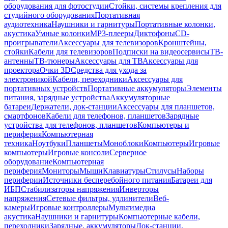
оборудования для фотостудии
Стойки, системы крепления для
студийного оборудования
Портативная
аудиотехника
Наушники и гарнитуры
Портативные колонки,
акустика
Умные колонки
MP3-плееры
Диктофоны
CD-
проигрыватели
Аксессуары для телевизоров
Кронштейны,
стойки
Кабели для телевизоров
Подписки на видеосервисы
ТВ-
антенны
ТВ-тюнеры
Аксессуары для ТВ
Аксессуары для
проектора
Очки 3D
Средства для ухода за
электроникой
Кабели, переходники
Аксессуары для
портативных устройств
Портативные аккумуляторы
Элементы
питания, зарядные устройства
Аккумуляторные
батареи
Держатели, док-станции
Аксессуары для планшетов,
смартфонов
Кабели для телефонов, планшетов
Зарядные
устройства для телефонов, планшетов
Компьютеры и
периферия
Компьютерная
техника
Ноутбуки
Планшеты
Моноблоки
Компьютеры
Игровые
компьютеры
Игровые консоли
Серверное
оборудование
Компьютерная
периферия
Мониторы
Мыши
Клавиатуры
Стилусы
Наборы
периферии
Источники бесперебойного питания
Батареи для
ИБП
Стабилизаторы напряжения
Инверторы
напряжения
Сетевые фильтры, удлинители
Веб-
камеры
Игровые контроллеры
Мультимедиа
акустика
Наушники и гарнитуры
Компьютерные кабели,
переходники
Зарядные, аккумуляторы
Док-станции,