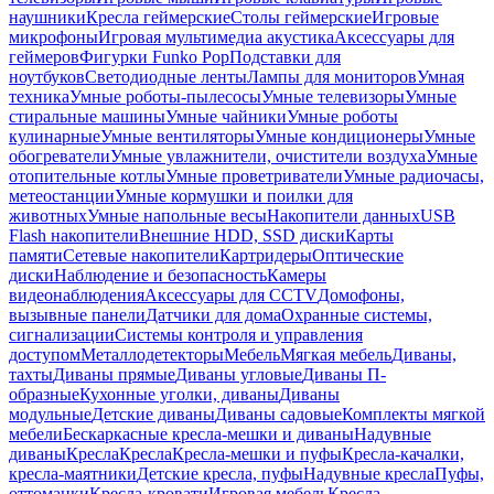
наушники
Кресла геймерские
Столы геймерские
Игровые
микрофоны
Игровая мультимедиа акустика
Аксессуары для
геймеров
Фигурки Funko Pop
Подставки для
ноутбуков
Светодиодные ленты
Лампы для мониторов
Умная
техника
Умные роботы-пылесосы
Умные телевизоры
Умные
стиральные машины
Умные чайники
Умные роботы
кулинарные
Умные вентиляторы
Умные кондиционеры
Умные
обогреватели
Умные увлажнители, очистители воздуха
Умные
отопительные котлы
Умные проветриватели
Умные радиочасы,
метеостанции
Умные кормушки и поилки для
животных
Умные напольные весы
Накопители данных
USB
Flash накопители
Внешние HDD, SSD диски
Карты
памяти
Сетевые накопители
Картридеры
Оптические
диски
Наблюдение и безопасность
Камеры
видеонаблюдения
Аксессуары для CCTV
Домофоны,
вызывные панели
Датчики для дома
Охранные системы,
сигнализации
Системы контроля и управления
доступом
Металлодетекторы
Мебель
Мягкая мебель
Диваны,
тахты
Диваны прямые
Диваны угловые
Диваны П-
образные
Кухонные уголки, диваны
Диваны
модульные
Детские диваны
Диваны садовые
Комплекты мягкой
мебели
Бескаркасные кресла-мешки и диваны
Надувные
диваны
Кресла
Кресла
Кресла-мешки и пуфы
Кресла-качалки,
кресла-маятники
Детские кресла, пуфы
Надувные кресла
Пуфы,
оттоманки
Кресла-кровати
Игровая мебель
Кресла