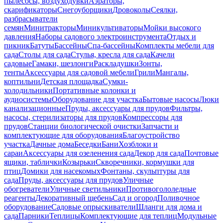
пылесосы, воздуходувки
Аэраторы,
скарификаторы
Снегоуборщики
Дровоколы
Сеялки,
разбрасыватели
семян
Минитракторы
Миникультиваторы
Мойки высокого
давления
Наборы садового электроинструмента
Отдых и
пикник
Батуты
Бассейны
Спа-бассейны
Комплекты мебели для
сада
Столы для сада
Стулья, кресла для сада
Качели
садовые
Гамаки, шезлонги
Раскладушки
Зонты,
тенты
Аксессуары для садовой мебели
Грили
Мангалы,
коптильни
Детская площадка
Сумки-
холодильники
Портативные колонки и
аудиосистемы
Оборудование для участка
Бытовые насосы
Люки
канализационные
Пруды, аксессуары для прудов
Фильтры,
насосы, стерилизаторы для прудов
Компрессоры для
прудов
Станции биологической очистки
Запчасти и
комплектующие для оборудования
Благоустройство
участка
Дачные дома
Беседки
Бани
Хозблоки и
сараи
Аксессуары для озеленения сада
Декор для сада
Почтовые
ящики, таблички
Козырьки
Скворечники, кормушки для
птиц
Домики для насекомых
Фонтаны, скульптуры для
сада
Пруды, аксессуары для прудов
Уличные
обогреватели
Уличные светильники
Противогололедные
реагенты
Декоративный щебень
Сад и огород
Поливочное
оборудование
Садовые опрыскиватели
Шланги для дома и
сада
Парники
Теплицы
Комплектующие для теплиц
Модульные