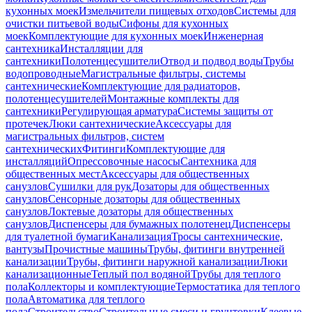
кухонных моек
Измельчители пищевых отходов
Системы для
очистки питьевой воды
Сифоны для кухонных
моек
Комплектующие для кухонных моек
Инженерная
сантехника
Инсталляции для
сантехники
Полотенцесушители
Отвод и подвод воды
Трубы
водопроводные
Магистральные фильтры, системы
сантехнические
Комплектующие для радиаторов,
полотенцесушителей
Монтажные комплекты для
сантехники
Регулирующая арматура
Системы защиты от
протечек
Люки сантехнические
Аксессуары для
магистральных фильтров, систем
сантехнических
Фитинги
Комплектующие для
инсталляций
Опрессовочные насосы
Сантехника для
общественных мест
Аксессуары для общественных
санузлов
Сушилки для рук
Дозаторы для общественных
санузлов
Сенсорные дозаторы для общественных
санузлов
Локтевые дозаторы для общественных
санузлов
Диспенсеры для бумажных полотенец
Диспенсеры
для туалетной бумаги
Канализация
Тросы сантехнические,
вантузы
Прочистные машины
Трубы, фитинги внутренней
канализации
Трубы, фитинги наружной канализации
Люки
канализационные
Теплый пол водяной
Трубы для теплого
пола
Коллекторы и комплектующие
Термостатика для теплого
пола
Автоматика для теплого
пола
Строительство
Строительные смеси и грунтовки
Клеевые