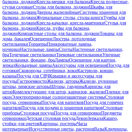
балкона, лоджии
Кресла-мешки для балкона
Кресла подвесные,
стулья садовые
Столы для балкона, лоджии
Шкафы для
балкона, лоджии
Дверцы жалюзийные
Системы хранения для
балкона, лоджии
Журнальные столы, столы-книги
Тумбы для
балкона, лоджии
Кресла-качалки, кресла-маятники
Стулья для
балкона, лоджии
Кресла, пуфы для балкона,
лоджии
Компактные столы для балкона, лоджии
Товары для
дома, бакалея
Освещение
Люстры, потолочные
светильники
Торшеры
Прикроватные лампы,
ночники
Настольные лампы
Споты
Настенные светильники,
бра
Точечные светильники
Трековые светильники
Уличные
светильники, фонари, бра
Лампы
Освещение для картин,
зеркал
Кольцевые лампы
Аксессуары для освещения
Посуда для
готовки
Сковороды, сотейники, воки
Кастрюли, ковши,
казаны
Посуда для СВЧ
Крышки и аксессуары для
посуды
Гастроемкости
Жалюзи, шторы
Жалюзи, рулонные
шторы, римские шторы
Шторы, гардины
Карнизы для
штор
Комплектующие для штор, карнизов, жалюзи
Пленки для
окон
Электроприводные солнцезащитные системы
Столовая
посуда, сервировка
Посуда для напитков
Посуда для горячих
напитков
Посуда для подачи и хранения напитков
Столовые
приборы
Столовая посуда
Посуда для сервировки
Предметы
сервировки
Детская столовая посуда
Декор
Зеркала
Кашпо,
стойки для цветов
Картины, постеры
Часы
интерьерные
Искусственные цветы, растения
Вазы
Ключницы,