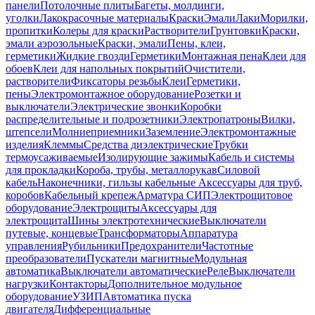
панели
Потолочные плиты
Багеты, молдинги,
уголки
Лакокрасочные материалы
Краски
Эмали
Лаки
Морилки,
пропитки
Колеры для краски
Растворители
Грунтовки
Краски,
эмали аэрозольные
Краски, эмали
Пены, клеи,
герметики
Жидкие гвозди
Герметики
Монтажная пена
Клеи для
обоев
Клеи для напольных покрытий
Очистители,
растворители
Фиксаторы резьбы
Клеи
Герметики,
пены
Электромонтажное оборудование
Розетки и
выключатели
Электрические звонки
Коробки
распределительные и подрозетники
Электропатроны
Вилки,
штепсели
Молниеприемники
Заземление
Электромонтажные
изделия
Клеммы
Средства диэлектрические
Трубки
термоусаживаемые
Изолирующие зажимы
Кабель и системы
для прокладки
Короба, трубы, металлорукав
Силовой
кабель
Наконечники, гильзы кабельные
Аксессуары для труб,
коробов
Кабельный крепеж
Арматура СИП
Электрощитовое
оборудование
Электрощиты
Аксессуары для
электрощита
Шины электротехнические
Выключатели
путевые, концевые
Трансформаторы
Аппаратура
управления
Рубильники
Предохранители
Частотные
преобразователи
Пускатели магнитные
Модульная
автоматика
Выключатели автоматические
Реле
Выключатели
нагрузки
Контакторы
Дополнительное модульное
оборудование
УЗИП
Автоматика пуска
двигателя
Дифференциальные