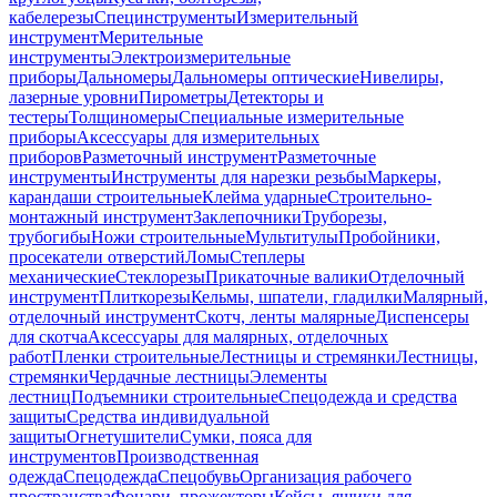
кабелерезы
Специнструменты
Измерительный
инструмент
Мерительные
инструменты
Электроизмерительные
приборы
Дальномеры
Дальномеры оптические
Нивелиры,
лазерные уровни
Пирометры
Детекторы и
тестеры
Толщиномеры
Специальные измерительные
приборы
Аксессуары для измерительных
приборов
Разметочный инструмент
Разметочные
инструменты
Инструменты для нарезки резьбы
Маркеры,
карандаши строительные
Клейма ударные
Строительно-
монтажный инструмент
Заклепочники
Труборезы,
трубогибы
Ножи строительные
Мультитулы
Пробойники,
просекатели отверстий
Ломы
Степлеры
механические
Стеклорезы
Прикаточные валики
Отделочный
инструмент
Плиткорезы
Кельмы, шпатели, гладилки
Малярный,
отделочный инструмент
Скотч, ленты малярные
Диспенсеры
для скотча
Аксессуары для малярных, отделочных
работ
Пленки строительные
Лестницы и стремянки
Лестницы,
стремянки
Чердачные лестницы
Элементы
лестниц
Подъемники строительные
Спецодежда и средства
защиты
Средства индивидуальной
защиты
Огнетушители
Сумки, пояса для
инструментов
Производственная
одежда
Спецодежда
Спецобувь
Организация рабочего
пространства
Фонари, прожекторы
Кейсы, ящики для