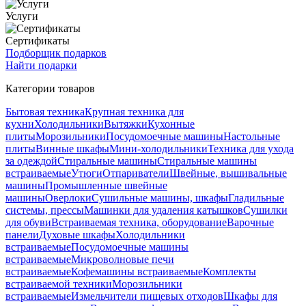
Услуги
Сертификаты
Подборщик подарков
Найти подарки
Категории товаров
Бытовая техника
Крупная техника для
кухни
Холодильники
Вытяжки
Кухонные
плиты
Морозильники
Посудомоечные машины
Настольные
плиты
Винные шкафы
Мини-холодильники
Техника для ухода
за одеждой
Стиральные машины
Стиральные машины
встраиваемые
Утюги
Отпариватели
Швейные, вышивальные
машины
Промышленные швейные
машины
Оверлоки
Сушильные машины, шкафы
Гладильные
системы, прессы
Машинки для удаления катышков
Сушилки
для обуви
Встраиваемая техника, оборудование
Варочные
панели
Духовые шкафы
Холодильники
встраиваемые
Посудомоечные машины
встраиваемые
Микроволновые печи
встраиваемые
Кофемашины встраиваемые
Комплекты
встраиваемой техники
Морозильники
встраиваемые
Измельчители пищевых отходов
Шкафы для