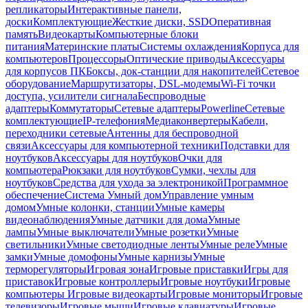
репликаторы
Интерактивные панели,
доски
Комплектующие
Жесткие диски, SSD
Оперативная
память
Видеокарты
Компьютерные блоки
питания
Материнские платы
Системы охлаждения
Корпуса для
компьютеров
Процессоры
Оптические приводы
Аксессуары
для корпусов ПК
Боксы, док-станции для накопителей
Сетевое
оборудование
Маршрутизаторы, DSL-модемы
Wi-Fi точки
доступа, усилители сигнала
Беспроводные
адаптеры
Коммутаторы
Сетевые адаптеры
Powerline
Сетевые
комплектующие
IP-телефония
Медиаконвертеры
Кабели,
переходники сетевые
Антенны для беспроводной
связи
Аксессуары для компьютерной техники
Подставки для
ноутбуков
Аксессуары для ноутбуков
Очки для
компьютера
Рюкзаки для ноутбуков
Сумки, чехлы для
ноутбуков
Средства для ухода за электроникой
Программное
обеспечение
Система Умный дом
Управление умным
домом
Умные колонки, станции
Умные камеры
видеонаблюдения
Умные датчики для дома
Умные
лампы
Умные выключатели
Умные розетки
Умные
светильники
Умные светодиодные ленты
Умные реле
Умные
замки
Умные домофоны
Умные карнизы
Умные
терморегуляторы
Игровая зона
Игровые приставки
Игры для
приставок
Игровые контроллеры
Игровые ноутбуки
Игровые
компьютеры
Игровые видеокарты
Игровые мониторы
Игровые
телевизоры
Игровые мыши
Игровые клавиатуры
Игровые