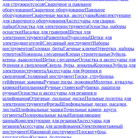
для стружкоотсосов
Сварочное и паяльное
оборудование
Сварочное оборудование
Паяльное
оборудование
Сварочные маски, аксессуары
Комплектующие
для сварочного оборудования
Аксессуары для сварки,
пайки
Оснастка для электроинструмента
Оснастка, наборы
оснастки
Насадки для граверов
Щетки для
электроинструмента
Развертки
Пуансоны
Щетки для
электродвигателей
Слесарный инструмент
Наборы
инструментов
Головки, биты
Гаечные ключи
Отвертки, наборы
отверток
Ножницы слесарные
Клещи строительные
Зубила,
керны, выколотки
Щетки слесарные
Оснастка и аксессуары для
бурения и сверления
Сверла, буры, зенкеры
Коронки
Зубила для
электроинструмента
Аксессуары для бурения и
сверления
Столярный инструмент
Тиски, струбцины,
гейферные зажимы
Ручные пилы, ножовки
Молотки, кувалды,
киянки
Напильники
Ручные стамески
Рубанки, рашпили
ручные
Оснастка и аксессуары для резания и
шлифования
Отрезные, пильные диски
Пильные полотна для
электроинструмента
Фрезы
Шлифовальные диски, насадки,
листы
Шлифовальные чашки
Точильные камни, круги,
сегменты
Полировальные валы
Направляющие
шины
Комплектующие для резания
Аксессуары для
резания
Аксессуары для шлифования
Электромонтажный
инструмент
Обжимной инструмент
Плоскогубцы,
круглогубцы
Кусачки, болторезы,