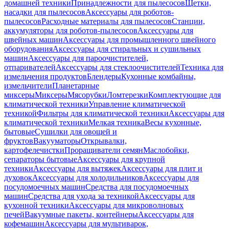
домашней техники
Принадлежности для пылесосов
Щетки,
насадки для пылесосов
Аксессуары для роботов-
пылесосов
Расходные материалы для пылесосов
Станции,
аккумуляторы для роботов-пылесосов
Аксессуары для
швейных машин
Аксессуары для промышленного швейного
оборудования
Аксессуары для стиральных и сушильных
машин
Аксессуары для пароочистителей,
отпаривателей
Аксессуары для стеклоочистителей
Техника для
измельчения продуктов
Блендеры
Кухонные комбайны,
измельчители
Планетарные
миксеры
Миксеры
Мясорубки
Ломтерезки
Комплектующие для
климатической техники
Управление климатической
техникой
Фильтры для климатической техники
Аксессуары для
климатической техники
Мелкая техника
Весы кухонные,
бытовые
Сушилки для овощей и
фруктов
Вакууматоры
Открывалки,
картофелечистки
Проращиватели семян
Маслобойки,
сепараторы бытовые
Аксессуары для крупной
техники
Аксессуары для вытяжек
Аксессуары для плит и
духовок
Аксессуары для холодильников
Аксессуары для
посудомоечных машин
Средства для посудомоечных
машин
Средства для ухода за техникой
Аксессуары для
кухонной техники
Аксессуары для микроволновых
печей
Вакуумные пакеты, контейнеры
Аксессуары для
кофемашин
Аксессуары для мультиварок,