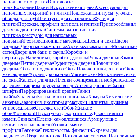
напольные покрытия
Виниловые
полы
Ковролин
Паркет
Искусственная трава
Аксессуары для
напольных покрытий и плитки
Подложка
Плинтусы, уголки,
обводы для труб
Плинтусы для сантехники
Фуги для
плитки
Порожки, профили для пола и плитки
Приспособления
для укладки плитки
Системы выравнивания
плитки
Аксессуары для напольных
покрытий
Реставрационные материалы
Двери и арки
Двери
входные
Двери межкомнатные
Арки межкомнатные
Москитные
сетки
Двери для бани и сауны
Коробки и
фурнитура
Наличники, коробки, доборы
Ручки дверные
Замки
дверные
Петли дверные
Фурнитура дверная
Доводчики
дверные
Окна и подоконники
Окна
Подоконники, отливы
Окна
мансардные
Фурнитура оконная
Мягкие окна
Москитные сетки
на окна
Жалюзи уличные
Пленки солнцезащитные
Крепежные
изделия
Саморезы, шурупы
Гвозди
Анкеры, дюбели
Скобы,
штифты
Перфорированный крепеж
Гайки,
шайбы
Заклепки
Болты, винты, шпильки
Хомуты
Химические
анкеры
Карабины
Фиксаторы арматуры
Шплинты
Пружины
универсальные
Отделка стен
Обои
Жидкие
обои
Фотообои
Штукатурки декоративные
Декоративный
камень
Скинали
Пленки самоклеящиеся
Армирующие
сетки
Стеновые панели
Уголки, маяки,
профили
Вагонка
Стеклохолсты, флизелин
Экраны для
радиаторов
Отделка потолка
Потолочные системы
Потолочные