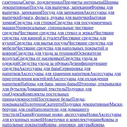
газетницы
Свечи, подсвечники
Предметы интерьера
Ширмы
декоративные
Посуда для выпечки, запекания
Формы для
выпечки, запекания
Посуда для запекания
Аксессуары для
выпечки
Бумага, фольга, рукава для выпечки
Бытовая
химия
Средства для стирки
Средства для посудомоечных
машин
Универсальные, специальные чистящие
средства
Чистящие средства для стекол и зеркал
Чистящие
средства для ванной и туалета
Чистящие средства для
кухни
Средства для мытья посуды
Чистящие средства для
мебели
Чистящие средства для напольных покрытий и
ковров
Средства для ухода за техникой
Освежители
воздуха
Средства от насекомых
Средства ухода за
одеждой
Средства ухода за обувью
Дезинфицирующие
средства
Аксессуары для бара
Сервировка для
напитков
Аксессуары для хранения напитков
Аксессуары для
приготовления коктейлей
Аксессуары для охлаждения
напитков
Наборы для бара, мини-бары
Штопоры, открывалки
для бутылок
Домашний текстиль
Подушки для
сна
Одеяла
Комплекты постельных
принадлежностей
Постельное белье
Пледы,
покрывала
Полотенца
Скатерти
Подушки декоративные
Маски,
беруши для сна
Наполнители для домашнего
текстиля
Ткани
Кухонные ножи, аксессуары
Ножи
Аксессуары
для кухонных ножей
Ножеточки и комплектующие
Ковры и
напольные покрытия
Ковры, циновки, шкуры
Ковры,