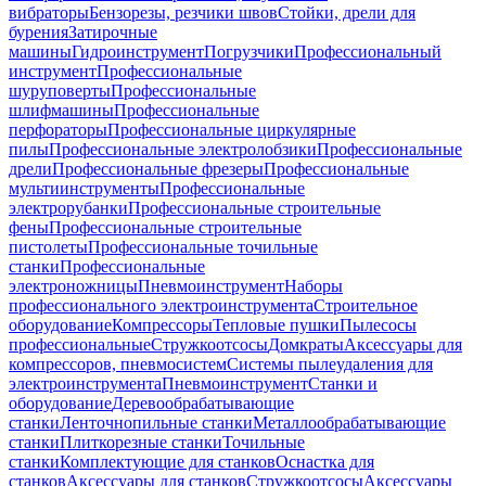
вибраторы
Бензорезы, резчики швов
Стойки, дрели для
бурения
Затирочные
машины
Гидроинструмент
Погрузчики
Профессиональный
инструмент
Профессиональные
шуруповерты
Профессиональные
шлифмашины
Профессиональные
перфораторы
Профессиональные циркулярные
пилы
Профессиональные электролобзики
Профессиональные
дрели
Профессиональные фрезеры
Профессиональные
мультиинструменты
Профессиональные
электрорубанки
Профессиональные строительные
фены
Профессиональные строительные
пистолеты
Профессиональные точильные
станки
Профессиональные
электроножницы
Пневмоинструмент
Наборы
профессионального электроинструмента
Строительное
оборудование
Компрессоры
Тепловые пушки
Пылесосы
профессиональные
Стружкоотсосы
Домкраты
Аксессуары для
компрессоров, пневмосистем
Системы пылеудаления для
электроинструмента
Пневмоинструмент
Станки и
оборудование
Деревообрабатывающие
станки
Ленточнопильные станки
Металлообрабатывающие
станки
Плиткорезные станки
Точильные
станки
Комплектующие для станков
Оснастка для
станков
Аксессуары для станков
Стружкоотсосы
Аксессуары