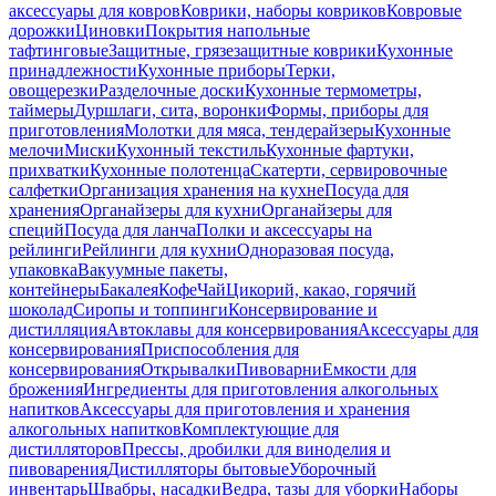
аксессуары для ковров
Коврики, наборы ковриков
Ковровые
дорожки
Циновки
Покрытия напольные
тафтинговые
Защитные, грязезащитные коврики
Кухонные
принадлежности
Кухонные приборы
Терки,
овощерезки
Разделочные доски
Кухонные термометры,
таймеры
Дуршлаги, сита, воронки
Формы, приборы для
приготовления
Молотки для мяса, тендерайзеры
Кухонные
мелочи
Миски
Кухонный текстиль
Кухонные фартуки,
прихватки
Кухонные полотенца
Скатерти, сервировочные
салфетки
Организация хранения на кухне
Посуда для
хранения
Органайзеры для кухни
Органайзеры для
специй
Посуда для ланча
Полки и аксессуары на
рейлинги
Рейлинги для кухни
Одноразовая посуда,
упаковка
Вакуумные пакеты,
контейнеры
Бакалея
Кофе
Чай
Цикорий, какао, горячий
шоколад
Сиропы и топпинги
Консервирование и
дистилляция
Автоклавы для консервирования
Аксессуары для
консервирования
Приспособления для
консервирования
Открывалки
Пивоварни
Емкости для
брожения
Ингредиенты для приготовления алкогольных
напитков
Аксессуары для приготовления и хранения
алкогольных напитков
Комплектующие для
дистилляторов
Прессы, дробилки для виноделия и
пивоварения
Дистилляторы бытовые
Уборочный
инвентарь
Швабры, насадки
Ведра, тазы для уборки
Наборы