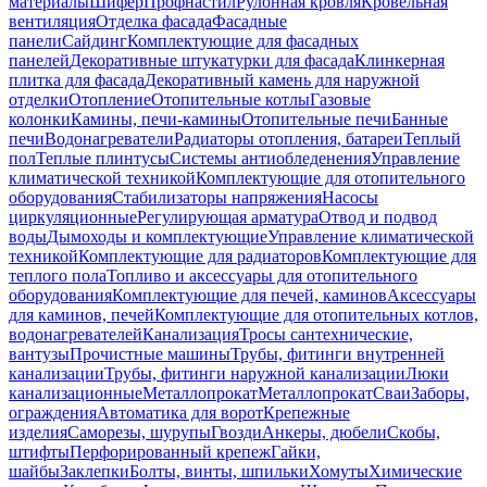
материалы
Шифер
Профнастил
Рулонная кровля
Кровельная
вентиляция
Отделка фасада
Фасадные
панели
Сайдинг
Комплектующие для фасадных
панелей
Декоративные штукатурки для фасада
Клинкерная
плитка для фасада
Декоративный камень для наружной
отделки
Отопление
Отопительные котлы
Газовые
колонки
Камины, печи-камины
Отопительные печи
Банные
печи
Водонагреватели
Радиаторы отопления, батареи
Теплый
пол
Теплые плинтусы
Системы антиобледенения
Управление
климатической техникой
Комплектующие для отопительного
оборудования
Стабилизаторы напряжения
Насосы
циркуляционные
Регулирующая арматура
Отвод и подвод
воды
Дымоходы и комплектующие
Управление климатической
техникой
Комплектующие для радиаторов
Комплектующие для
теплого пола
Топливо и аксессуары для отопительного
оборудования
Комплектующие для печей, каминов
Аксессуары
для каминов, печей
Комплектующие для отопительных котлов,
водонагревателей
Канализация
Тросы сантехнические,
вантузы
Прочистные машины
Трубы, фитинги внутренней
канализации
Трубы, фитинги наружной канализации
Люки
канализационные
Металлопрокат
Металлопрокат
Сваи
Заборы,
ограждения
Автоматика для ворот
Крепежные
изделия
Саморезы, шурупы
Гвозди
Анкеры, дюбели
Скобы,
штифты
Перфорированный крепеж
Гайки,
шайбы
Заклепки
Болты, винты, шпильки
Хомуты
Химические