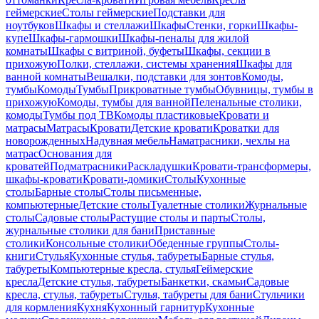
геймерские
Столы геймерские
Подставки для
ноутбуков
Шкафы и стеллажи
Шкафы
Стенки, горки
Шкафы-
купе
Шкафы-гармошки
Шкафы-пеналы для жилой
комнаты
Шкафы с витриной, буфеты
Шкафы, секции в
прихожую
Полки, стеллажи, системы хранения
Шкафы для
ванной комнаты
Вешалки, подставки для зонтов
Комоды,
тумбы
Комоды
Тумбы
Прикроватные тумбы
Обувницы, тумбы в
прихожую
Комоды, тумбы для ванной
Пеленальные столики,
комоды
Тумбы под ТВ
Комоды пластиковые
Кровати и
матрасы
Матрасы
Кровати
Детские кровати
Кроватки для
новорожденных
Надувная мебель
Наматрасники, чехлы на
матрас
Основания для
кроватей
Подматрасники
Раскладушки
Кровати-трансформеры,
шкафы-кровати
Кровати-домики
Столы
Кухонные
столы
Барные столы
Столы письменные,
компьютерные
Детские столы
Туалетные столики
Журнальные
столы
Садовые столы
Растущие столы и парты
Столы,
журнальные столики для бани
Приставные
столики
Консольные столики
Обеденные группы
Столы-
книги
Стулья
Кухонные стулья, табуреты
Барные стулья,
табуреты
Компьютерные кресла, стулья
Геймерские
кресла
Детские стулья, табуреты
Банкетки, скамьи
Садовые
кресла, стулья, табуреты
Стулья, табуреты для бани
Стульчики
для кормления
Кухня
Кухонный гарнитур
Кухонные