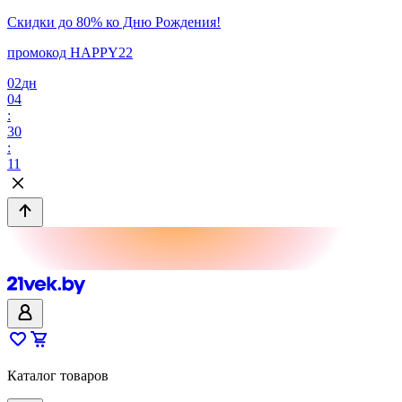
Скидки до 80% ко Дню Рождения!
промокод HAPPY22
02
дн
04
:
30
:
11
Каталог товаров