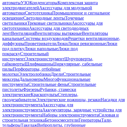
автоматы
УЗО
Конденсаторы
Комплексная защита
электродвигателей
Аксессуары для модульной
автоматики
Светотехника
Промышленное и сигнальное
освещение
Светодиодные ленты
Точечные
светильники
Трековые светильники
Аксессуары для
светотехники
Аксессуары для светодиодных
лент
Вентиляция
Вентиляторы вытяжные
Вентиляторы
канальные
Системы воздуховодов
Решетки вентиляционные,
диффузоры
Проветриватели
Люки
Люки ревизионные
Люки
под плитку
Люки напольные
Люки под
покраску
Строительный
инструмент
Электроинструмент
Шуруповерты,
гайковерты
Шлифмашины
Циркулярные, сабельные
пилы
Перфораторы, отбойные
молотки
Электролобзики
Дрели
Строительные
миксеры
Дальномеры
Многофункциональные
инструменты
Строительные фены
Строительные
пистолеты
Фрезеры
Рубанки, стамески
электрические
Краскопульты
Степлеры,
гвоздезабиватели
Электрические ножницы, резаки
Насадки для
электроинструмента
Аксессуары для
электроинструмента
Аккумуляторы, зарядные устройства для
электроинструмента
Наборы электроинструмента
Силовая и
строительная техника
Бетоносмесители
Генераторы
Тали,
тельферы
Такелаж
Виброплиты, глубинные