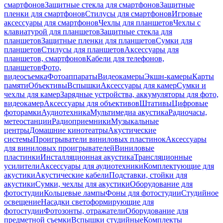
смартфонов
Защитные стекла для смартфонов
Защитные
пленки для смартфонов
Стилусы для смартфонов
Игровые
аксессуары для смартфонов
Чехлы для планшетов
Чехлы с
клавиатурой для планшетов
Защитные стекла для
планшетов
Защитные пленки для планшетов
Сумки для
планшетов
Стилусы для планшетов
Аксессуары для
планшетов, смартфонов
Кабели для телефонов,
планшетов
Фото,
видеосъемка
Фотоаппараты
Видеокамеры
Экшн-камеры
Карты
памяти
Объективы
Вспышки
Аксессуары для камер
Сумки и
чехлы для камер
Зарядные устройства, аккумуляторы для фото,
видеокамер
Аксессуары для объективов
Штативы
Цифровые
фоторамки
Аудиотехника
Мультимедиа акустика
Радиочасы,
метеостанции
Радиоприемники
Музыкальные
центры
Домашние кинотеатры
Акустические
системы
Проигрыватели виниловых пластинок
Аксессуары
для виниловых проигрывателей
Виниловые
пластинки
Инсталляционная акустика
Трансляционные
усилители
Аксессуары для аудиотехники
Комплектующие для
акустики
Акустические кабели
Подставки, стойки для
акустики
Сумки, чехлы для акустики
Оборудование для
фотостудии
Кольцевые лампы
Фоны для фотостудии
Студийное
освещение
Насадки светоформирующие для
фотостудии
Фотозонты, отражатели
Оборудование для
предметной съемки
Вспышки студийные
Комплекты