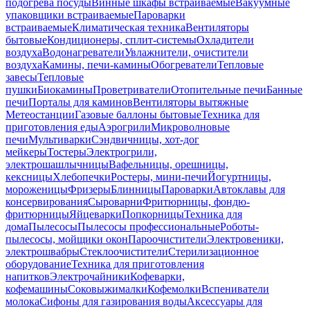
подогрева посуды
Винные шкафы встраиваемые
Вакуумные
упаковщики встраиваемые
Пароварки
встраиваемые
Климатическая техника
Вентиляторы
бытовые
Кондиционеры, сплит-системы
Охладители
воздуха
Водонагреватели
Увлажнители, очистители
воздуха
Камины, печи-камины
Обогреватели
Тепловые
завесы
Тепловые
пушки
Биокамины
Проветриватели
Отопительные печи
Банные
печи
Порталы для каминов
Вентиляторы вытяжные
Метеостанции
Газовые баллоны бытовые
Техника для
приготовления еды
Аэрогрили
Микроволновые
печи
Мультиварки
Сэндвичницы, хот-дог
мейкеры
Тостеры
Электрогрили,
электрошашлычницы
Вафельницы, орешницы,
кексницы
Хлебопечки
Ростеры, мини-печи
Йогуртницы,
мороженицы
Фризеры
Блинницы
Пароварки
Автоклавы для
консервирования
Сыроварни
Фритюрницы, фондю-
фритюрницы
Яйцеварки
Попкорницы
Техника для
дома
Пылесосы
Пылесосы профессиональные
Роботы-
пылесосы, мойщики окон
Пароочистители
Электровеники,
электрошвабры
Стеклоочистители
Стерилизационное
оборудование
Техника для приготовления
напитков
Электрочайники
Кофеварки,
кофемашины
Соковыжималки
Кофемолки
Вспениватели
молока
Сифоны для газирования воды
Аксессуары для