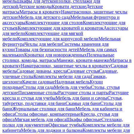
мебель
Шкафы для детской
Полки, стеллажи для
детской
Детские комоды
Кровати детские
Детские
матрасы
Матрасы в кроватку
Наматрасники, защитные чехлы
детские
Мебель для детского сада
Мебельная фурнитура и
аксессуары
Комплектующие для столов
Комплектующие для
стульев
Комплектующие для кроватей и кроваток
Аксессуары
для мебели
Комплектующие для мягкой
мебели
Комплектующие для корпусной мебели
Мебельная
фурнитура
Чехлы для мебели
Системы хранения для
кухни
Товары для безопасности детей
Мебель для самых
маленьких
Кроватки для новорожденных
Пеленальные
столики, комоды, матрасы
Манежи, кровати-манежи
Матрасы в
кроватку
Наматрасники, защитные чехлы в кроватку
Садовая
мебель
Садовые диваны, кресла
Садовые стулья
Садовые,
уличные столы
Комплекты мебели для сада
Гамаки,
шезлонги
Качели садовые
Надувная мебель
Кухни
походные
Столы для сада
Мебель для учебы
Столы, стулья
детские
Письменные столы
Растущие столы и парты
Растущие
кресла и стулья для учебы
Мебель для бани и сауны
Стулья,
табуретки, подставки для бани
Скамьи для бани
Столы для
бани
Журнальные столики для бани
Мебель для кабинета и
офиса
Столы офисные, компьютерные
Кресла, стулья для
офиса
Мягкая мебель для офиса
Шкафы офисные
Стеллажи,
полки для документов
Офисные тумбы
Комплекты мебели для
кабинета
Мебель для лоджии и балкона
Комплекты мебели для