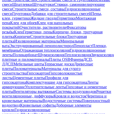
смеси
Шпатлевки
Штукатурки
Стяжки, самонивелирующие
смеси
Строительные смеси, составы
Гидроизоляционные
смеси
Грунтовки
Добавки для строительных смесей
Пены,
клеи, герметики
Жидкие гвозди
Герметики
Монтажная
пена
Клеи для обоев
Клеи для напольных
покрытий
Очистители, растворители
Фиксаторы
резьбы
Клеи
Герметики, пены
Кирпичи, блоки, тротуарная
плитка
Кирпичи
Строительные блоки
Тротуарная
плитка
Изоляционные материалы
Минеральная
вата
Экструдированный пенополистирол
Пенопласт
Пленки,
мембраны
Отражающая теплоизоляция
Гидроизоляционные
ленты
Поликарбонат
Шумоизоляция
Теплоизоляция
Звукоизоляц
плитные и пиломатериалы
Плиты OSB
Фанера
ДСП,
ЛДСП
Мебельные щиты
Террасные доски
Древесные
плиты
Пиломатериалы
Материалы для сухого
строительства
Гипсокартон
Гипсоволокнистые
листы
Цементные плиты
Профили для
гипсокартона
Комплектующие для гипсокартона
Ленты
армирующие
Уплотнительные ленты
Гипсовые и цементные
плиты
Вентиляторы вытяжные
Системы воздуховодов
Решетки
вентиляционные, диффузоры
Кровля и водосток
Черепица и
кровельные материалы
Водосточные системы
Поверхностный
водоотвод
Кровельные софиты
Доборные элементы
кровли
Гидроизоляционные