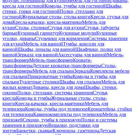
модули
Столешницы для кухни
Мебель для гостиной
Диваны,
кресла для гостиной
Комоды, тумбы для гостиной
Шкафы,
стенки, горки для гостиной
Полки, стеллажи для
гостиной
Журнальные столы, столы-книги
Кресла, стулья для
дома
Кресла-качалки, кресла-маятники
Мебель для
кухни
Столы, столики
Стулья для кухни
Стулья, табуреты
барные
Кухонный гарнитур
Кухонные модули
Кухонные
уголки, диваны
Стульчики для кормления
Системы хранения
для кухни
Мебель для ванной
Тумбы, консоли для
ванной
Шкафы, пеналы для ванной
Шкафчики, полки для
ванной
Зеркала для ванной
Аксессуары для ванной
Мебель-
трансформер
Мебель-трансформер
Кровати-
трансформеры
Детские кроватки-трансформеры
Столы-
трансформеры
Мебель для спальни
Зеркала
Комплекты мебели
для спальни
Прикроватные тумбы
Комоды и тумбы для
спальни
Туалетные столики
Шкафы для спальни
Мебель для
жилых комнат
Диваны, кресла для дома
Шкафы, стенки,
секции
Полки, стеллажи, системы хранения
Стулья,
кресла
Комоды и тумбы
Журнальные столы, столы-
книги
Кресла-качалки, кресла-маятники
Мебель для
телевизора
Комоды, тумбы под телевизор
Кронштейны, стойки
для телевизора
Каминокомплекты под телевизор
Мебель для
прихожей
Секции, тумбы в прихожую
Полки и системы
хранения в прихожую
Вешалки, подставки для
зонтов
Банкетки, скамьи
Ключницы, газетницы
Детская