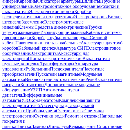
анкеры
Карабины
Фиксаторы арматуры
Шплинты
Пружины
универсальные
Электромонтажное оборудование
Розетки и
выключатели
Электрические звонки
Коробки
распределительные и подрозетники
Электропатроны
Вилки,
штепсели
Заземление
Электромонтажные
изделия
Клеммы
Средства диэлектрические
Трубки
термоусаживаемые
Изолирующие зажимы
Кабель и системы
для прокладки
Короба, трубы, металлорукав
Силовой
кабель
Наконечники, гильзы кабельные
Аксессуары для труб,
коробов
Кабельный крепеж
Арматура СИП
Электрощитовое
оборудование
Электрощиты
Аксессуары для
электрощита
Шины электротехнические
Выключатели
путевые, концевые
Трансформаторы
Аппаратура
управления
Рубильники
Предохранители
Частотные
преобразователи
Пускатели магнитные
Модульная
автоматика
Выключатели автоматические
Реле
Выключатели
нагрузки
Контакторы
Дополнительное модульное
оборудование
УЗИП
Автоматика пуска
двигателя
Дифференциальные
автоматы
УЗО
Конденсаторы
Комплексная защита
электродвигателей
Аксессуары для модульной
автоматики
Приборы учета
Счетчики газа
Счетчики
электроэнергии
Счетчики воды
Ремонт и отделка
Напольные
покрытия и
плитка
Плитка
Ламинат
Линолеум
Керамогранит
Спортивные