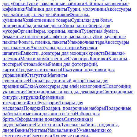
для уборки
Турки, заварочные чайники
Чайники заварочные,
кофейники
Чайники для плиты
Турки, молочники
Аксессуары
для чайников, электрочайников
Фильтры-
кувшины
Хозяйственные товары
Сушилки для белья,
прищепки
Гладильные доски
Урны, контейнеры для
мусора
Органайзеры, корзины, ящики
Туалетная бумага,
бумажные полотенца
Салфетки, мочалки, губки, мусорные
пакеты
Фольга, пленка, пакеты
Упаковочная тара
Аксессуары
для глажения
Аксессуары для стирки
Веревки,
шпагаты
Емкости, дозаторы для моющих средств
Вешалки-
плечики
Мешки хозяйственные
Сувениры
Копилки
Картины,
постеры
Фотоальбомы
Рамки для фотографий,
картин
Предметы интерьера
Шкатулки, подставки для
украшений
Статуэтки
Магниты
сувенирные
Иконы
Праздничный декор
Товары для
праздника
Елки
Аксессуары для елей новогодних
Новогодние
украшения
Светодиодные гирлянды, декорации
Светодиодные
фигуры, игрушки
Временные
татуировки
Фотобутафория
Товары для
маскарада
Подарки
Подарки, подарочные наборы
Подарочные
наборы косметики для лица и тела
Наборы для
бритья
Оформление подарков
Сантехника и
водоснабжение
Сантехника
Душевые кабины, поддоны,
двери
Ванны
Унитазы
Умывальники
Умывальники со
смесителями
Смесители
Душевые панели,