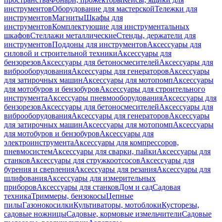
инструментов
Оборудование для мастерской
Тележки для
инструментов
Магниты
Шкафы для
инструментов
Комплектующие для инструментальных
шкафов
Стеллажи металлические
Стенды, держатели для
инструментов
Поддоны для инструментов
Аксессуары для
силовой и строительной техники
Аксессуары для
бензорезов
Аксессуары для бетоносмесителей
Аксессуары для
виброоборудования
Аксессуары для генераторов
Аксессуары
для затирочных машин
Аксессуары для мотопомп
Аксессуары
для мотобуров и бензобуров
Аксессуары для строительного
инструмента
Аксессуары пневмооборудования
Аксессуары для
бензорезов
Аксессуары для бетоносмесителей
Аксессуары для
виброоборудования
Аксессуары для генераторов
Аксессуары
для затирочных машин
Аксессуары для мотопомп
Аксессуары
для мотобуров и бензобуров
Аксессуары для
электроинструмента
Аксессуары для компрессоров,
пневмосистем
Аксессуары для сварки, пайки
Аксессуары для
станков
Аксессуары для стружкоотсосов
Аксессуары для
бурения и сверления
Аксессуары для резания
Аксессуары для
шлифования
Аксессуары для измерительных
приборов
Аксессуары для станков
Дом и сад
Садовая
техника
Триммеры, бензокосы
Цепные
пилы
Газонокосилки
Культиваторы, мотоблоки
Кусторезы,
садовые ножницы
Садовые, кормовые измельчители
Садовые