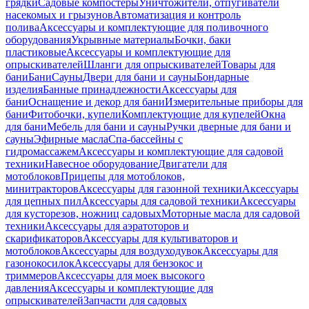
грядки
Садовые компостеры
Уничтожители, отпугиватели
насекомых и грызунов
Автоматизация и контроль
полива
Аксессуары и комплектующие для поливочного
оборудования
Укрывные материалы
Бочки, баки
пластиковые
Аксессуары и комплектующие для
опрыскивателей
Шланги для опрыскивателей
Товары для
бани
Бани
Сауны
Двери для бани и сауны
Бондарные
изделия
Банные принадлежности
Аксессуары для
бани
Оснащение и декор для бани
Измерительные приборы для
бани
Фитобочки, купели
Комплектующие для купелей
Окна
для бани
Мебель для бани и сауны
Ручки дверные для бани и
сауны
Эфирные масла
Спа-бассейны с
гидромассажем
Аксессуары и комплектующие для садовой
техники
Навесное оборудование
Двигатели для
мотоблоков
Прицепы для мотоблоков,
минитракторов
Аксессуары для газонной техники
Аксессуары
для цепных пил
Аксессуары для садовой техники
Аксессуары
для кусторезов, ножниц садовых
Моторные масла для садовой
техники
Аксессуары для аэратоторов и
скарификаторов
Аксессуары для культиваторов и
мотоблоков
Аксессуары для воздуходувок
Аксессуары для
газонокосилок
Аксессуары для бензокос и
триммеров
Аксессуары для моек высокого
давления
Аксессуары и комплектующие для
опрыскивателей
Запчасти для садовых