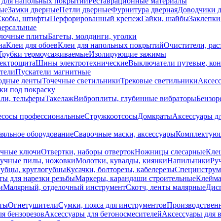
 для напольных покрытий
Реставрационные материалы
ые
Замки дверные
Петли дверные
Фурнитура дверная
Доводчики 
Скобы, штифты
Перфорированный крепеж
Гайки, шайбы
Заклепки
ерсальные
лочные плиты
Багеты, молдинги, уголки
на
Клеи для обоев
Клеи для напольных покрытий
Очистители, рас
Трубки термоусаживаемые
Изолирующие зажимы
лектрощита
Шины электротехнические
Выключатели путевые, ко
атели
Пускатели магнитные
одные ленты
Точечные светильники
Трековые светильники
Аксесс
и под покраску
ли, тельферы
Такелаж
Виброплиты, глубинные вибраторы
Бензор
сосы профессиональные
Стружкоотсосы
Домкраты
Аксессуары д
аяльное оборудование
Сварочные маски, аксессуары
Комплектующ
ечные ключи
Отвертки, наборы отверток
Ножницы слесарные
Кле
учные пилы, ножовки
Молотки, кувалды, киянки
Напильники
Ру
убцы, круглогубцы
Кусачки, болторезы, кабелерезы
Специнструм
ы для нарезки резьбы
Маркеры, карандаши строительные
Клейма
и
Малярный, отделочный инструмент
Скотч, ленты малярные
Дисп
иты
Огнетушители
Сумки, пояса для инструментов
Производствен
я бензорезов
Аксессуары для бетоносмесителей
Аксессуары для 