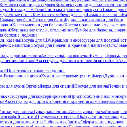
Комплектующие для стульев
Комплектующие для кроватей и кро
итура
Чехлы для мебели
Системы хранения для кухни
Товары для 
, уличные столы
Комплекты мебели для сада
Гамаки, шезлонги
Ка
Скамьи для бани
Столы для бани
Журнальные столики для бани
лоджии
Кресла-мешки для балкона
Кресла подвесные, стулья садо
оджии
Журнальные столы, столы-книги
Тумбы для балкона, лодж
я балкона, лоджии
ши, казаны
Посуда для СВЧ
Крышки и аксессуары для посуды
Гаст
орячих напитков
Посуда для подачи и хранения напитков
Столовы
Посуда для запекания
Аксессуары для выпечки
Бумага, фольга, р
хранения напитков
Аксессуары для приготовления коктейлей
Аксе
ожей
Ножеточки и комплектующие
ки
Разделочные доски
Кухонные термометры, таймеры
Дуршлаги, 
ры для кухни
Органайзеры для специй
Посуда для ланча
Полки и 
ия
Аксессуары для консервирования
Приспособления для консер
ков
Аксессуары для приготовления и хранения алкогольных напи
йники для плиты
Турки, молочники
Аксессуары для чайников, э
отографий, картин
Предметы интерьера
Шкатулки, подставки дл
етики для лица и тела
Наборы для бритья
Оформление подарков
льтры для воды
Фильтры-кувшины
Картриджи, комплектующие д