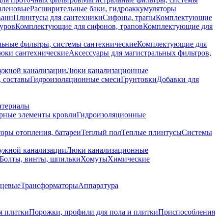
иленовые
Расширительные баки, гидроаккумуляторы
ванн
Плинтусы для сантехники
Сифоны, трапы
Комплектующие
уров
Комплектующие для сифонов, трапов
Комплектующие для
ьные фильтры, системы сантехнические
Комплектующие для
юки сантехнические
Аксессуары для магистральных фильтров,
ружной канализации
Люки канализационные
 составы
Гидроизоляционные смеси
Грунтовки
Добавки для
атериалы
рные элементы кровли
Гидроизоляционные
оры отопления, батареи
Теплый пол
Теплые плинтусы
Системы
ружной канализации
Люки канализационные
Болты, винты, шпильки
Хомуты
Химические
нцевые
Трансформаторы
Аппаратура
я плитки
Порожки, профили для пола и плитки
Приспособления