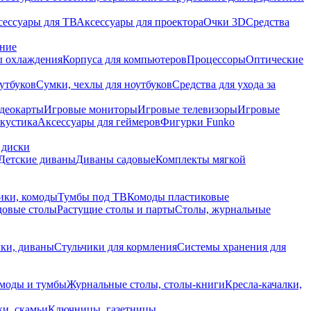
сессуары для ТВ
Аксессуары для проектора
Очки 3D
Средства
ание
 охлаждения
Корпуса для компьютеров
Процессоры
Оптические
утбуков
Сумки, чехлы для ноутбуков
Средства для ухода за
деокарты
Игровые мониторы
Игровые телевизоры
Игровые
акустика
Аксессуары для геймеров
Фигурки Funko
 диски
Детские диваны
Диваны садовые
Комплекты мягкой
ики, комоды
Тумбы под ТВ
Комоды пластиковые
довые столы
Растущие столы и парты
Столы, журнальные
ки, диваны
Стульчики для кормления
Системы хранения для
моды и тумбы
Журнальные столы, столы-книги
Кресла-качалки,
ки, скамьи
Ключницы, газетницы