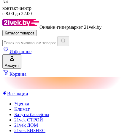
контакт-центр
с
8:00
до
22:00
Онлайн-гипермаркет 21vek.by
Каталог товаров
Избранное
Аккаунт
Корзина
Все акции
Уценка
Климат
Батуты бассейны
21vek СТРОЙ
21vek ДОМ
21vek БИЗНЕС