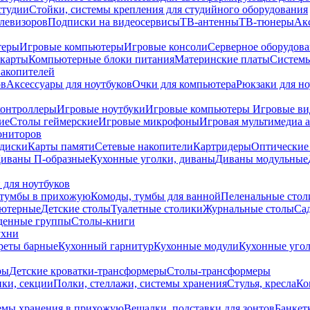
студии
Стойки, системы крепления для студийного оборудования
елевизоров
Подписки на видеосервисы
ТВ-антенны
ТВ-тюнеры
Ак
теры
Игровые компьютеры
Игровые консоли
Серверное оборудов
карты
Компьютерные блоки питания
Материнские платы
Системы
накопителей
ов
Аксессуары для ноутбуков
Очки для компьютера
Рюкзаки для но
контроллеры
Игровые ноутбуки
Игровые компьютеры
Игровые ви
ие
Столы геймерские
Игровые микрофоны
Игровая мультимедиа 
ониторов
диски
Карты памяти
Сетевые накопители
Картридеры
Оптические
иваны П-образные
Кухонные уголки, диваны
Диваны модульные
 для ноутбуков
тумбы в прихожую
Комоды, тумбы для ванной
Пеленальные стол
ьютерные
Детские столы
Туалетные столики
Журнальные столы
Са
денные группы
Столы-книги
ухни
уреты барные
Кухонный гарнитур
Кухонные модули
Кухонные угол
ры
Детские кроватки-трансформеры
Столы-трансформеры
ки, секции
Полки, стеллажи, системы хранения
Стулья, кресла
Ко
емы хранения в прихожую
Вешалки, подставки для зонтов
Банкет