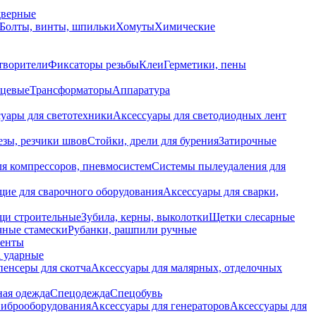
дверные
Болты, винты, шпильки
Хомуты
Химические
творители
Фиксаторы резьбы
Клеи
Герметики, пены
нцевые
Трансформаторы
Аппаратура
уары для светотехники
Аксессуары для светодиодных лент
езы, резчики швов
Стойки, дрели для бурения
Затирочные
ля компрессоров, пневмосистем
Системы пылеудаления для
ие для сварочного оборудования
Аксессуары для сварки,
щи строительные
Зубила, керны, выколотки
Щетки слесарные
чные стамески
Рубанки, рашпили ручные
енты
 ударные
енсеры для скотча
Аксессуары для малярных, отделочных
ная одежда
Спецодежда
Спецобувь
виброоборудования
Аксессуары для генераторов
Аксессуары для