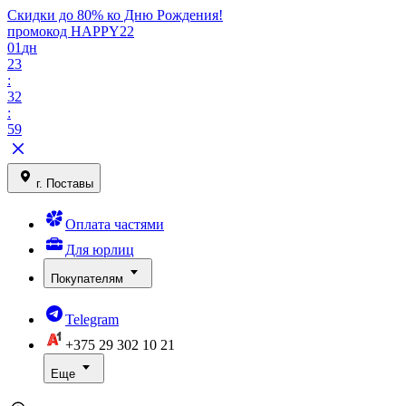
Скидки до 80% ко Дню Рождения!
промокод HAPPY22
01
дн
23
:
32
:
59
г. Поставы
Оплата частями
Для юрлиц
Покупателям
Telegram
+375 29
302 10 21
Еще