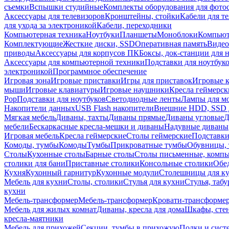
съемки
Вспышки студийные
Комплекты оборудования для фото
Аксессуары для телевизоров
Кронштейны, стойки
Кабели для т
для ухода за электроникой
Кабели, переходники
Компьютерная техника
Ноутбуки
Планшеты
Моноблоки
Компью
Комплектующие
Жесткие диски, SSD
Оперативная память
Видео
приводы
Аксессуары для корпусов ПК
Боксы, док-станции для 
Аксессуары для компьютерной техники
Подставки для ноутбук
электроникой
Программное обеспечение
Игровая зона
Игровые приставки
Игры для приставок
Игровые 
мыши
Игровые клавиатуры
Игровые наушники
Кресла геймерск
Pop
Подставки для ноутбуков
Светодиодные ленты
Лампы для м
Накопители данных
USB Flash накопители
Внешние HDD, SSD 
Мягкая мебель
Диваны, тахты
Диваны прямые
Диваны угловые
Д
мебели
Бескаркасные кресла-мешки и диваны
Надувные диваны
Игровая мебель
Кресла геймерские
Столы геймерские
Подставки
Комоды, тумбы
Комоды
Тумбы
Прикроватные тумбы
Обувницы, 
Столы
Кухонные столы
Барные столы
Столы письменные, комп
столики для бани
Приставные столики
Консольные столики
Обе
Кухня
Кухонный гарнитур
Кухонные модули
Столешницы для к
Мебель для кухни
Столы, столики
Стулья для кухни
Стулья, таб
кухни
Мебель-трансформер
Мебель-трансформер
Кровати-трансформе
Мебель для жилых комнат
Диваны, кресла для дома
Шкафы, стен
кресла-маятники
Мебель для прихожей
Секции, тумбы в прихожую
Полки и сист