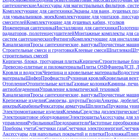
сантехнические
Аксессуары для магистральных фильтров, сист
Комплектующие для сантехники
Экраны для ванн, душевых по
для умывальников, моек
Комплектующие для унитазов, писсуар
смесителей
Комплектующие для душевых кабин, уголков
Инженерная сантехника
Инсталляции для сантехники
Полотенц
радиаторов, полотенцесушителей
Монтажные комплекты для с
систем сантехнических
Фитинги
Комплектующие для инсталля
Канализация
Тросы сантехнические, вантузы
Прочистные маши
Строительные смеси и грунтовки
Клеевые смеси
Шпатлевки
Шту
строительных смесей
Кирпичи, блоки, тротуарная плитка
Кирпичи
Строительные бло
Древесно-плитные и пиломатериалы
Плиты OSB
Фанера
ДСП, 
Кровля и водосток
Черепица и кровельные материалы
Водосточ
материалы
Шифер
Профнастил
Рулонная кровля
Кровельная вен
Отопление
Отопительные котлы
Газовые колонки
Камины, печи
антиобледенения
Управление климатической техникой
Канализация
Тросы сантехнические, вантузы
Прочистные маши
Крепежные изделия
Саморезы, шурупы
Гвозди
Анкеры, дюбели
анкеры
Карабины
Фиксаторы арматуры
Шплинты
Пружины унив
Электромонтажные изделия
Клеммы
Средства диэлектрические
Электрощитовое оборудование
Электрощиты
Аксессуары для э
управления
Рубильники
Предохранители
Частотные преобразов
Приборы учета
Счетчики газа
Счетчики электроэнергии
Счетчи
Аксессуары для напольных покрытий и плитки
Подложка
Плинт