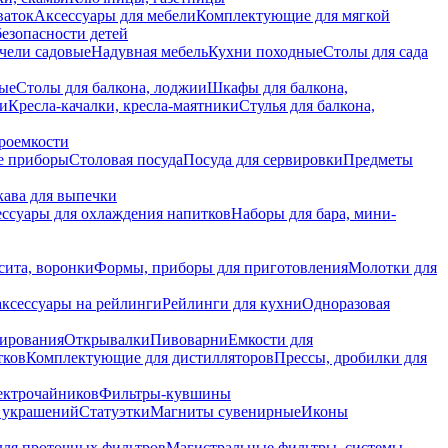
ваток
Аксессуары для мебели
Комплектующие для мягкой
безопасности детей
чели садовые
Надувная мебель
Кухни походные
Столы для сада
вые
Столы для балкона, лоджии
Шкафы для балкона,
ии
Кресла-качалки, кресла-маятники
Стулья для балкона,
роемкости
е приборы
Столовая посуда
Посуда для сервировки
Предметы
укава для выпечки
ссуары для охлаждения напитков
Наборы для бара, мини-
сита, воронки
Формы, приборы для приготовления
Молотки для
аксессуары на рейлинги
Рейлинги для кухни
Одноразовая
вирования
Открывалки
Пивоварни
Емкости для
тков
Комплектующие для дистилляторов
Прессы, дробилки для
лектрочайников
Фильтры-кувшины
я украшений
Статуэтки
Магниты сувенирные
Иконы
ля проточных фильтров
Магистральные фильтры, системы