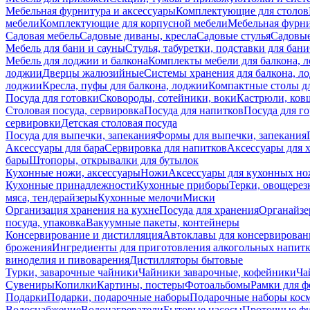
Мебельная фурнитура и аксессуары
Комплектующие для столов
мебели
Комплектующие для корпусной мебели
Мебельная фурн
Садовая мебель
Садовые диваны, кресла
Садовые стулья
Садовые
Мебель для бани и сауны
Стулья, табуретки, подставки для бани
Мебель для лоджии и балкона
Комплекты мебели для балкона, 
лоджии
Дверцы жалюзийные
Системы хранения для балкона, л
лоджии
Кресла, пуфы для балкона, лоджии
Компактные столы дл
Посуда для готовки
Сковороды, сотейники, воки
Кастрюли, ков
Столовая посуда, сервировка
Посуда для напитков
Посуда для г
сервировки
Детская столовая посуда
Посуда для выпечки, запекания
Формы для выпечки, запекания
Аксессуары для бара
Сервировка для напитков
Аксессуары для 
бары
Штопоры, открывалки для бутылок
Кухонные ножи, аксессуары
Ножи
Аксессуары для кухонных н
Кухонные принадлежности
Кухонные приборы
Терки, овощерез
мяса, тендерайзеры
Кухонные мелочи
Миски
Организация хранения на кухне
Посуда для хранения
Органайзе
посуда, упаковка
Вакуумные пакеты, контейнеры
Консервирование и дистилляция
Автоклавы для консервирован
брожения
Ингредиенты для приготовления алкогольных напит
виноделия и пивоварения
Дистилляторы бытовые
Турки, заварочные чайники
Чайники заварочные, кофейники
Ча
Сувениры
Копилки
Картины, постеры
Фотоальбомы
Рамки для ф
Подарки
Подарки, подарочные наборы
Подарочные наборы косм
Водоснабжение
Водонагреватели
Бытовые насосы
Проточные фи