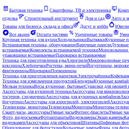
Бытовая техника
Смартфоны, ТВ и электроника
Комп
отделка
Строительный инструмент
Дом и сад
Авто и 
Товары для бизнеса, склада и офиса
Досуг и хобби
Ювели
Все акции
Оплата частями
Уцененные товары
Умны
Крупная техника для кухни
Холодильники
Вытяжки
Кухонные 
Встраиваемая техника, оборудование
Варочные панели
Духовые
встраиваемые
Комплекты встраиваемой техники
Морозильники 
упаковщики встраиваемые
Пароварки встраиваемые
Техника для приготовления еды
Аэрогрили
Микроволновые пе
кексницы
Хлебопечки
Ростеры, мини-печи
Йогуртницы, морож
фритюрницы
Яйцеварки
Попкорницы
Техника для приготовления напитков
Электрочайники
Кофевар
Техника для измельчения продуктов
Блендеры
Кухонные комбай
Мелкая техника
Весы кухонные, бытовые
Сушилки для овощей 
Аксессуары для кухонной техники
Аксессуары для микроволно
тостеров, сэндвичниц
Аксессуары для кухонных комбайнов
Акс
йогуртниц
Аксессуары для аэрогрилей, электрогрилей
Аксессуа
Телевизоры, мониторы
Телевизоры
Мониторы
Мониторы-телеви
Смарт-часы, аксессуары
Умные часы
Фитнес-браслеты
Умные ча
Фото, видеосъемка
Фотоаппараты
Видеокамеры
Экшн-камеры
Ка
видеокамер
Аксессуары для объективов
Штативы
Цифровые фот
Оборудование для фотостудии
Кольцевые лампы
Фоны для фото