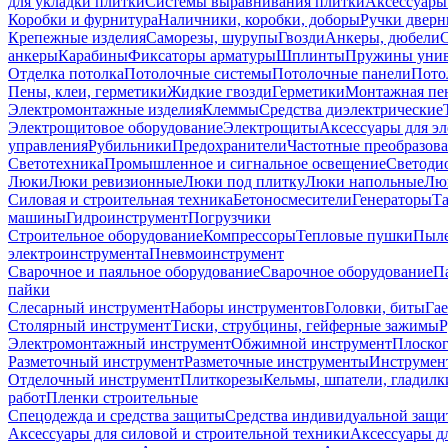
для укладки плитки
Системы выравнивания плитки
Аксессуары
Коробки и фурнитура
Наличники, коробки, доборы
Ручки дверн
Крепежные изделия
Саморезы, шурупы
Гвозди
Анкеры, дюбели
анкеры
Карабины
Фиксаторы арматуры
Шплинты
Пружины унив
Отделка потолка
Потолочные системы
Потолочные панели
Пото
Пены, клеи, герметики
Жидкие гвозди
Герметики
Монтажная пе
Электромонтажные изделия
Клеммы
Средства диэлектрические
Электрощитовое оборудование
Электрощиты
Аксессуары для э
управления
Рубильники
Предохранители
Частотные преобразов
Светотехника
Промышленное и сигнальное освещение
Светоди
Люки
Люки ревизионные
Люки под плитку
Люки напольные
Люк
Силовая и строительная техника
Бетоносмесители
Генераторы
Та
машины
Гидроинструмент
Погрузчики
Строительное оборудование
Компрессоры
Тепловые пушки
Пыле
электроинструмента
Пневмоинструмент
Сварочное и паяльное оборудование
Сварочное оборудование
П
пайки
Слесарный инструмент
Наборы инструментов
Головки, биты
Га
Столярный инструмент
Тиски, струбцины, гейферные зажимы
Р
Электромонтажный инструмент
Обжимной инструмент
Плоског
Разметочный инструмент
Разметочные инструменты
Инструмент
Отделочный инструмент
Плиткорезы
Кельмы, шпатели, гладилк
работ
Пленки строительные
Спецодежда и средства защиты
Средства индивидуальной защ
Аксессуары для силовой и строительной техники
Аксессуары дл