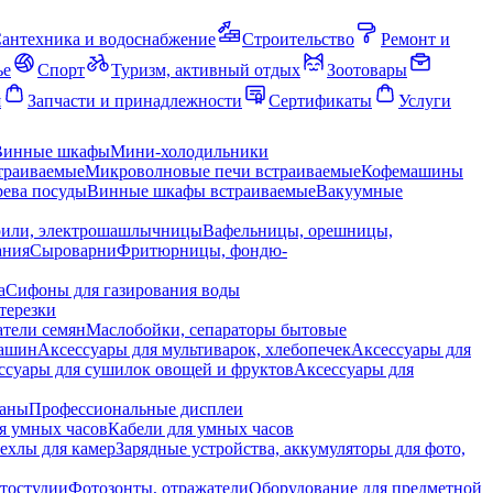
антехника и водоснабжение
Строительство
Ремонт и
ье
Спорт
Туризм, активный отдых
Зоотовары
я
Запчасти и принадлежности
Сертификаты
Услуги
Винные шкафы
Мини-холодильники
траиваемые
Микроволновые печи встраиваемые
Кофемашины
ева посуды
Винные шкафы встраиваемые
Вакуумные
рили, электрошашлычницы
Вафельницы, орешницы,
ания
Сыроварни
Фритюрницы, фондю-
а
Сифоны для газирования воды
терезки
тели семян
Маслобойки, сепараторы бытовые
машин
Аксессуары для мультиварок, хлебопечек
Аксессуары для
ссуары для сушилок овощей и фруктов
Аксессуары для
раны
Профессиональные дисплеи
я умных часов
Кабели для умных часов
ехлы для камер
Зарядные устройства, аккумуляторы для фото,
тостудии
Фотозонты, отражатели
Оборудование для предметной