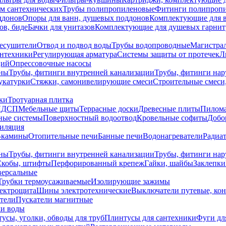
ем сантехнических
Трубы полипропиленовые
Фитинги полипроп
ддонов
Опоры для ванн, душевых поддонов
Комплектующие для 
ов, биде
Бачки для унитазов
Комплектующие для душевых гарнит
есушители
Отвод и подвод воды
Трубы водопроводные
Магистрал
антехники
Регулирующая арматура
Системы защиты от протечек
Л
ций
Опрессовочные насосы
ны
Трубы, фитинги внутренней канализации
Трубы, фитинги на
катурки
Стяжки, самонивелирующие смеси
Строительные смеси,
ки
Тротуарная плитка
ЛДСП
Мебельные щиты
Террасные доски
Древесные плиты
Пилом
ные системы
Поверхностный водоотвод
Кровельные софиты
Добо
тиляция
-камины
Отопительные печи
Банные печи
Водонагреватели
Радиат
ны
Трубы, фитинги внутренней канализации
Трубы, фитинги на
Скобы, штифты
Перфорированный крепеж
Гайки, шайбы
Заклепки
ерсальные
Трубки термоусаживаемые
Изолирующие зажимы
лектрощита
Шины электротехнические
Выключатели путевые, ко
атели
Пускатели магнитные
ки воды
усы, уголки, обводы для труб
Плинтусы для сантехники
Фуги дл