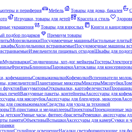
ьютеры и периферия
Мебель
Товары для дома, бакалея
С
мото
Игрушки, товары для детей
Красота и стиль
Здоров
рные украшения
Товары для взрослых
Книги и канцеляри
й подбор подарков
Премиум товары
плиты
Морозильники
Посудомоечные машины
Настольные плиты
 шкафы
Холодильники встраиваемые
Посудомоечные машины вс
встраиваемые
Измельчители пищевых отходов
Шкафы для подогр
чи
Мультиварки
Сэндвичницы, хот-дог мейкеры
Тостеры
Электрог
еницы
Фризеры
Блинницы
Пароварки
Автоклавы для консервиров
ки, кофемашины
Соковыжималки
Кофемолки
Вспениватели молок
ны, измельчители
Планетарные миксеры
Миксеры
Мясорубки
Лом
и фруктов
Вакууматоры
Открывалки, картофелечистки
Проращива
вых печей
Вакуумные пакеты, контейнеры
Аксессуары для кофе
ессуары для мясорубок
Аксессуары для блендеров, миксеров
Аксе
ры для соковыжималок
Средства для ухода за техникой
зоры
ТВ-приставки и медиаплееры
Проекторы
Проекционные эк
сы детские
Умные часы, фитнес-браслеты
Ремешки, аксессуары дл
рты памяти
Объективы
Вспышки
Аксессуары для камер
Сумки и ч
орамки
студии
Студийное освещение
Насадки светоформирующие для фо