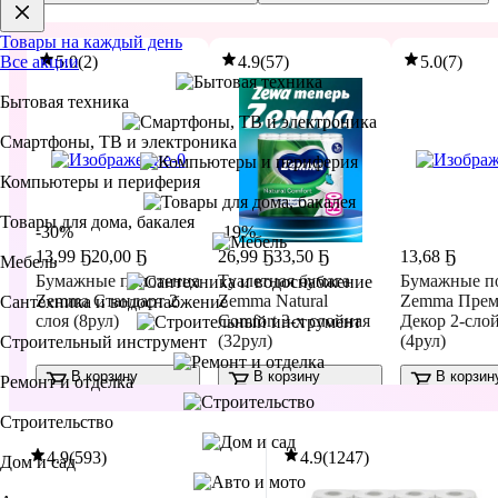
Новинки на сайте
Товары на каждый день
5.0
(
2
)
4.9
(
57
)
5.0
(
7
)
Все акции
Бытовая техника
Смартфоны, ТВ и электроника
Компьютеры и периферия
Товары для дома, бакалея
-30%
-19%
13
,
99 Ҕ
20,00 Ҕ
26
,
99 Ҕ
33,50 Ҕ
13
,
68 Ҕ
Мебель
Бумажные полотенца
Туалетная бумага
Бумажные п
Zemma Стандарт 2
Zemma Natural
Zemma Пре
Сантехника и водоснабжение
слоя (8рул)
Comfort 3-х слойная
Декор 2-сло
(32рул)
(4рул)
Строительный инструмент
В корзину
В корзину
В корзин
Ремонт и отделка
Строительство
4.9
(
593
)
4.9
(
1247
)
Дом и сад