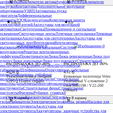
автоматика
Выключатели автоматические
Реле
Выключатели
нагрузки
Контакторы
Дополнительное модульное
оборудование
УЗИП
Автоматика пуска
двигателя
Дифференциальные
автоматы
УЗО
Конденсаторы
Комплексная защита
5.0
(
3
)
0.0
электродвигателей
Аксессуары для модульной
автоматики
Светотехника
Промышленное и сигнальное
освещение
Светодиодные ленты
Точечные светильники
Трековые
светильники
Аксессуары для светотехники
Аксессуары для
светодиодных лент
Вентиляция
Вентиляторы
вытяжные
Вентиляторы канальные
Системы
воздуховодов
Решетки вентиляционные,
диффузоры
Проветриватели
Люки
Люки ревизионные
Люки под
плитку
Люки напольные
Люки под покраску
Строительный
РАСПРОДАЖА ДО -80%
РАСПРОДАЖА ДО -80%
инструмент
Электроинструмент
Шуруповерты,
гайковерты
Шлифмашины
Циркулярные, сабельные
46
,
50 Ҕ
4
,
12 Ҕ
пилы
Перфораторы, отбойные
Туалетная бумага Любаша
Бумажные полотенца Veiro
молотки
Электролобзики
Дрели
Строительные
129571 (12рул, серый)
Professional V-сложение 2
миксеры
Дальномеры
Многофункциональные
слоя 9081198 / V22-200
инструменты
Строительные фены
Строительные
(200шт)
пистолеты
Фрезеры
Рубанки, стамески
электрические
Краскопульты
Степлеры,
В корзину
В корзину
гвоздезабиватели
Электрические ножницы, резаки
Насадки для
электроинструмента
Аксессуары для
электроинструмента
Аккумуляторы, зарядные устройства для