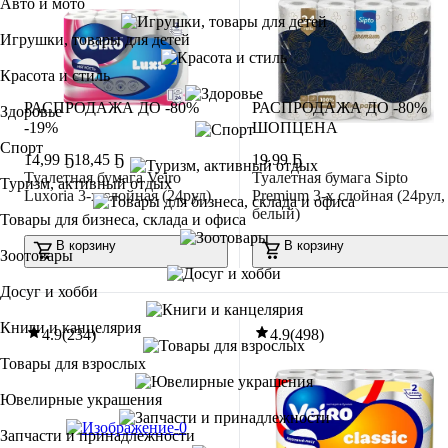
Авто и мото
Игрушки, товары для детей
Красота и стиль
РАСПРОДАЖА ДО -80%
РАСПРОДАЖА ДО -80%
Здоровье
-19%
ШОПЦЕНА
Спорт
14
,
99 Ҕ
18,45 Ҕ
19
,
99 Ҕ
Туалетная бумага Veiro
Туалетная бумага Sipto
Туризм, активный отдых
Luxoria 3-х слойная (24рул)
Premium 3-х слойная (24рул,
белый)
Товары для бизнеса, склада и офиса
В корзину
В корзину
Зоотовары
Досуг и хобби
Книги и канцелярия
4.9
(
234
)
4.9
(
498
)
Товары для взрослых
Ювелирные украшения
Запчасти и принадлежности