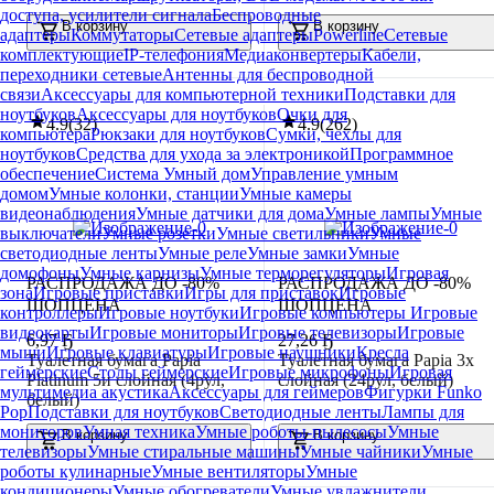
доступа, усилители сигнала
Беспроводные
В корзину
В корзину
адаптеры
Коммутаторы
Сетевые адаптеры
Powerline
Сетевые
комплектующие
IP-телефония
Медиаконвертеры
Кабели,
переходники сетевые
Антенны для беспроводной
связи
Аксессуары для компьютерной техники
Подставки для
ноутбуков
Аксессуары для ноутбуков
Очки для
4.9
(
32
)
4.9
(
262
)
компьютера
Рюкзаки для ноутбуков
Сумки, чехлы для
ноутбуков
Средства для ухода за электроникой
Программное
обеспечение
Система Умный дом
Управление умным
домом
Умные колонки, станции
Умные камеры
видеонаблюдения
Умные датчики для дома
Умные лампы
Умные
выключатели
Умные розетки
Умные светильники
Умные
светодиодные ленты
Умные реле
Умные замки
Умные
домофоны
Умные карнизы
Умные терморегуляторы
Игровая
РАСПРОДАЖА ДО -80%
РАСПРОДАЖА ДО -80%
зона
Игровые приставки
Игры для приставок
Игровые
ШОПЦЕНА
ШОПЦЕНА
контроллеры
Игровые ноутбуки
Игровые компьютеры
Игровые
видеокарты
Игровые мониторы
Игровые телевизоры
Игровые
6
,
97 Ҕ
27
,
26 Ҕ
мыши
Игровые клавиатуры
Игровые наушники
Кресла
Туалетная бумага Papia
Туалетная бумага Papia 3х
геймерские
Столы геймерские
Игровые микрофоны
Игровая
Platinum 5и слойная (4рул,
слойная (24рул, белый)
мультимедиа акустика
Аксессуары для геймеров
Фигурки Funko
белый)
Pop
Подставки для ноутбуков
Светодиодные ленты
Лампы для
мониторов
Умная техника
Умные роботы-пылесосы
Умные
В корзину
В корзину
телевизоры
Умные стиральные машины
Умные чайники
Умные
роботы кулинарные
Умные вентиляторы
Умные
кондиционеры
Умные обогреватели
Умные увлажнители,