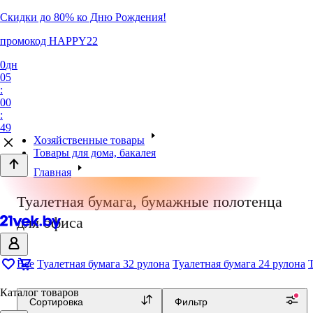
Скидки до 80% ко Дню Рождения!
промокод HAPPY22
0
дн
05
:
00
:
49
Хозяйственные товары
Товары для дома, бакалея
Главная
Туалетная бумага, бумажные полотенца
для офиса
Все
Туалетная бумага 32 рулона
Туалетная бумага 24 рулона
Каталог товаров
Сортировка
Фильтр