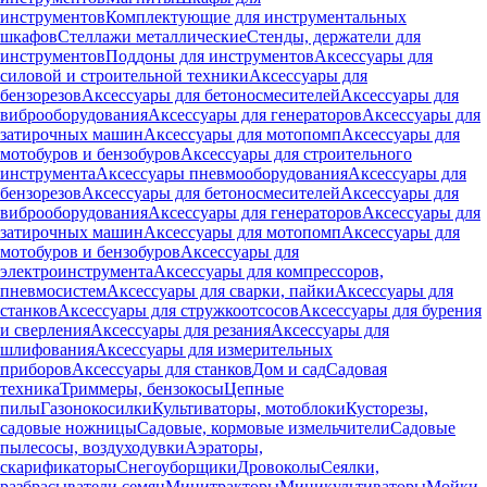
инструментов
Комплектующие для инструментальных
шкафов
Стеллажи металлические
Стенды, держатели для
инструментов
Поддоны для инструментов
Аксессуары для
силовой и строительной техники
Аксессуары для
бензорезов
Аксессуары для бетоносмесителей
Аксессуары для
виброоборудования
Аксессуары для генераторов
Аксессуары для
затирочных машин
Аксессуары для мотопомп
Аксессуары для
мотобуров и бензобуров
Аксессуары для строительного
инструмента
Аксессуары пневмооборудования
Аксессуары для
бензорезов
Аксессуары для бетоносмесителей
Аксессуары для
виброоборудования
Аксессуары для генераторов
Аксессуары для
затирочных машин
Аксессуары для мотопомп
Аксессуары для
мотобуров и бензобуров
Аксессуары для
электроинструмента
Аксессуары для компрессоров,
пневмосистем
Аксессуары для сварки, пайки
Аксессуары для
станков
Аксессуары для стружкоотсосов
Аксессуары для бурения
и сверления
Аксессуары для резания
Аксессуары для
шлифования
Аксессуары для измерительных
приборов
Аксессуары для станков
Дом и сад
Садовая
техника
Триммеры, бензокосы
Цепные
пилы
Газонокосилки
Культиваторы, мотоблоки
Кусторезы,
садовые ножницы
Садовые, кормовые измельчители
Садовые
пылесосы, воздуходувки
Аэраторы,
скарификаторы
Снегоуборщики
Дровоколы
Сеялки,
разбрасыватели семян
Минитракторы
Миникультиваторы
Мойки