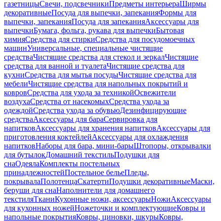
газетницы
Свечи, подсвечники
Предметы интерьера
Ширмы
декоративные
Посуда для выпечки, запекания
Формы для
выпечки, запекания
Посуда для запекания
Аксессуары для
выпечки
Бумага, фольга, рукава для выпечки
Бытовая
химия
Средства для стирки
Средства для посудомоечных
машин
Универсальные, специальные чистящие
средства
Чистящие средства для стекол и зеркал
Чистящие
средства для ванной и туалета
Чистящие средства для
кухни
Средства для мытья посуды
Чистящие средства для
мебели
Чистящие средства для напольных покрытий и
ковров
Средства для ухода за техникой
Освежители
воздуха
Средства от насекомых
Средства ухода за
одеждой
Средства ухода за обувью
Дезинфицирующие
средства
Аксессуары для бара
Сервировка для
напитков
Аксессуары для хранения напитков
Аксессуары для
приготовления коктейлей
Аксессуары для охлаждения
напитков
Наборы для бара, мини-бары
Штопоры, открывалки
для бутылок
Домашний текстиль
Подушки для
сна
Одеяла
Комплекты постельных
принадлежностей
Постельное белье
Пледы,
покрывала
Полотенца
Скатерти
Подушки декоративные
Маски,
беруши для сна
Наполнители для домашнего
текстиля
Ткани
Кухонные ножи, аксессуары
Ножи
Аксессуары
для кухонных ножей
Ножеточки и комплектующие
Ковры и
напольные покрытия
Ковры, циновки, шкуры
Ковры,