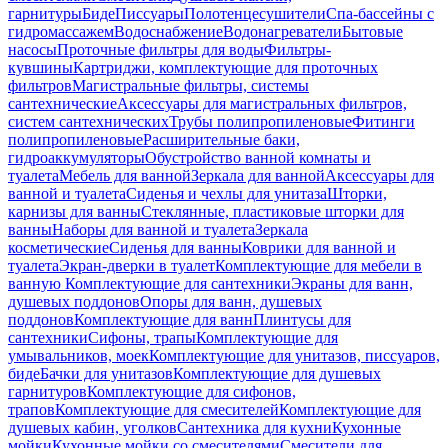
гарнитуры
Биде
Писсуары
Полотенцесушители
Спа-бассейны с
гидромассажем
Водоснабжение
Водонагреватели
Бытовые
насосы
Проточные фильтры для воды
Фильтры-
кувшины
Картриджи, комплектующие для проточных
фильтров
Магистральные фильтры, системы
сантехнические
Аксессуары для магистральных фильтров,
систем сантехнических
Трубы полипропиленовые
Фитинги
полипропиленовые
Расширительные баки,
гидроаккумуляторы
Обустройство ванной комнаты и
туалета
Мебель для ванной
Зеркала для ванной
Аксессуары для
ванной и туалета
Сиденья и чехлы для унитаза
Шторки,
карнизы для ванны
Стеклянные, пластиковые шторки для
ванны
Наборы для ванной и туалета
Зеркала
косметические
Сиденья для ванны
Коврики для ванной и
туалета
Экран-дверки в туалет
Комплектующие для мебели в
ванную
Комплектующие для сантехники
Экраны для ванн,
душевых поддонов
Опоры для ванн, душевых
поддонов
Комплектующие для ванн
Плинтусы для
сантехники
Сифоны, трапы
Комплектующие для
умывальников, моек
Комплектующие для унитазов, писсуаров,
биде
Бачки для унитазов
Комплектующие для душевых
гарнитуров
Комплектующие для сифонов,
трапов
Комплектующие для смесителей
Комплектующие для
душевых кабин, уголков
Сантехника для кухни
Кухонные
мойки
Кухонные мойки со смесителями
Смесители для