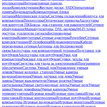
репликаторы
Интерактивные панели,
доски
Комплектующие
Жесткие диски, SSD
Оперативная
память
Видеокарты
Компьютерные блоки
питания
Материнские платы
Системы охлаждения
Корпуса для
компьютеров
Процессоры
Оптические приводы
Аксессуары
для корпусов ПК
Боксы, док-станции для накопителей
Сетевое
оборудование
Маршрутизаторы, DSL-модемы
Wi-Fi точки
доступа, усилители сигнала
Беспроводные
адаптеры
Коммутаторы
Сетевые адаптеры
Powerline
Сетевые
комплектующие
IP-телефония
Медиаконвертеры
Кабели,
переходники сетевые
Антенны для беспроводной
связи
Аксессуары для компьютерной техники
Подставки для
ноутбуков
Аксессуары для ноутбуков
Очки для
компьютера
Рюкзаки для ноутбуков
Сумки, чехлы для
ноутбуков
Средства для ухода за электроникой
Программное
обеспечение
Система Умный дом
Управление умным
домом
Умные колонки, станции
Умные камеры
видеонаблюдения
Умные датчики для дома
Умные
лампы
Умные выключатели
Умные розетки
Умные
светильники
Умные светодиодные ленты
Умные реле
Умные
замки
Умные домофоны
Умные карнизы
Умные
терморегуляторы
Игровая зона
Игровые приставки
Игры для
приставок
Игровые контроллеры
Игровые ноутбуки
Игровые
компьютеры
Игровые видеокарты
Игровые мониторы
Игровые
телевизоры
Игровые мыши
Игровые клавиатуры
Игровые