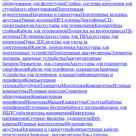
оборудования для фотостудии
Стойки, системы крепления для
студийного оборудования
Портативная
аудиотехника
Наушники и гарнитуры
Портативные колонки,
акустика
Умные колонки
MP3-плееры
Диктофоны
CD-
проигрыватели
Аксессуары для телевизоров
Кронштейны,
стойки
Кабели для телевизоров
Подписки на видеосервисы
ТВ-
антенны
ТВ-тюнеры
Аксессуары для ТВ
Аксессуары для
проектора
Очки 3D
Средства для ухода за
электроникой
Кабели, переходники
Аксессуары для
портативных устройств
Портативные аккумуляторы
Элементы
питания, зарядные устройства
Аккумуляторные
батареи
Держатели, док-станции
Аксессуары для планшетов,
смартфонов
Кабели для телефонов, планшетов
Зарядные
устройства для телефонов, планшетов
Компьютеры и
периферия
Компьютерная
техника
Ноутбуки
Планшеты
Моноблоки
Компьютеры
Игровые
компьютеры
Игровые консоли
Серверное
оборудование
Компьютерная
периферия
Мониторы
Мыши
Клавиатуры
Стилусы
Наборы
периферии
Источники бесперебойного питания
Батареи для
ИБП
Стабилизаторы напряжения
Инверторы
напряжения
Сетевые фильтры, удлинители
Веб-
камеры
Игровые контроллеры
Мультимедиа
акустика
Наушники и гарнитуры
Компьютерные кабели,
переходники
Зарядные, аккумуляторы
Док-станции,