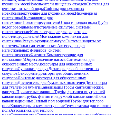
кухонных моек
Измельчители пищевых отходов
Системы для
очистки питьевой воды
Сифоны для кухонных
моек
Комплектующие для кухонных моек
Инженерная
сантехника
Инсталляции для
сантехники
Полотенцесушители
Отвод и подвод воды
Трубы
водопроводные
Магистральные фильтры, системы
сантехнические
Комплектующие для радиаторов,
полотенцесушителей
Монтажные комплекты для
сантехники
Регулирующая арматура
Системы защиты от
протечек
Люки сантехнические
Аксессуары для
магистральных фильтров, систем
сантехнических
Фитинги
Комплектующие для
инсталляций
Опрессовочные насосы
Сантехника для
общественных мест
Аксессуары для общественных
санузлов
Сушилки для рук
Дозаторы для общественных
санузлов
Сенсорные дозаторы для общественных
санузлов
Локтевые дозаторы для общественных
санузлов
Диспенсеры для бумажных полотенец
Диспенсеры
для туалетной бумаги
Канализация
Тросы сантехнические,
вантузы
Прочистные машины
Трубы, фитинги внутренней
канализации
Трубы, фитинги наружной канализации
Люки
канализационные
Теплый пол водяной
Трубы для теплого
пола
Коллекторы и комплектующие
Термостатика для теплого
пола
Автоматика для теплого
пола
Строительство
Строительные смеси и грунтовки
Клеевые