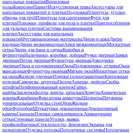
напольные покрытия
Виниловые
полы
Ковролин
Паркет
Искусственная трава
Аксессуары для
напольных покрытий и плитки
Подложка
Плинтусы, уголки,
обводы для труб
Плинтусы для сантехники
Фуги для
плитки
Порожки, профили для пола и плитки
Приспособления
для укладки плитки
Системы выравнивания
плитки
Аксессуары для напольных
покрытий
Реставрационные материалы
Двери и арки
Двери
входные
Двери межкомнатные
Арки межкомнатные
Москитные
сетки
Двери для бани и сауны
Коробки и
фурнитура
Наличники, коробки, доборы
Ручки дверные
Замки
дверные
Петли дверные
Фурнитура дверная
Доводчики
дверные
Окна и подоконники
Окна
Подоконники, отливы
Окна
мансардные
Фурнитура оконная
Мягкие окна
Москитные сетки
на окна
Жалюзи уличные
Пленки солнцезащитные
Крепежные
изделия
Саморезы, шурупы
Гвозди
Анкеры, дюбели
Скобы,
штифты
Перфорированный крепеж
Гайки,
шайбы
Заклепки
Болты, винты, шпильки
Хомуты
Химические
анкеры
Карабины
Фиксаторы арматуры
Шплинты
Пружины
универсальные
Отделка стен
Обои
Жидкие
обои
Фотообои
Штукатурки декоративные
Декоративный
камень
Скинали
Пленки самоклеящиеся
Армирующие
сетки
Стеновые панели
Уголки, маяки,
профили
Вагонка
Стеклохолсты, флизелин
Экраны для
радиаторов
Отделка потолка
Потолочные системы
Потолочные