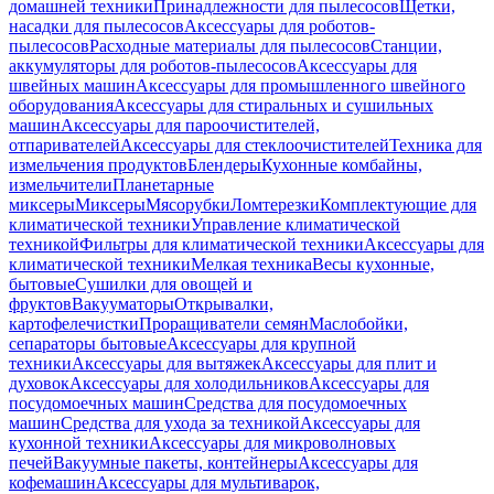
домашней техники
Принадлежности для пылесосов
Щетки,
насадки для пылесосов
Аксессуары для роботов-
пылесосов
Расходные материалы для пылесосов
Станции,
аккумуляторы для роботов-пылесосов
Аксессуары для
швейных машин
Аксессуары для промышленного швейного
оборудования
Аксессуары для стиральных и сушильных
машин
Аксессуары для пароочистителей,
отпаривателей
Аксессуары для стеклоочистителей
Техника для
измельчения продуктов
Блендеры
Кухонные комбайны,
измельчители
Планетарные
миксеры
Миксеры
Мясорубки
Ломтерезки
Комплектующие для
климатической техники
Управление климатической
техникой
Фильтры для климатической техники
Аксессуары для
климатической техники
Мелкая техника
Весы кухонные,
бытовые
Сушилки для овощей и
фруктов
Вакууматоры
Открывалки,
картофелечистки
Проращиватели семян
Маслобойки,
сепараторы бытовые
Аксессуары для крупной
техники
Аксессуары для вытяжек
Аксессуары для плит и
духовок
Аксессуары для холодильников
Аксессуары для
посудомоечных машин
Средства для посудомоечных
машин
Средства для ухода за техникой
Аксессуары для
кухонной техники
Аксессуары для микроволновых
печей
Вакуумные пакеты, контейнеры
Аксессуары для
кофемашин
Аксессуары для мультиварок,