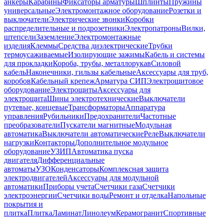
анкеры
Карабины
Фиксаторы арматуры
Шплинты
Пружины
универсальные
Электромонтажное оборудование
Розетки и
выключатели
Электрические звонки
Коробки
распределительные и подрозетники
Электропатроны
Вилки,
штепсели
Заземление
Электромонтажные
изделия
Клеммы
Средства диэлектрические
Трубки
термоусаживаемые
Изолирующие зажимы
Кабель и системы
для прокладки
Короба, трубы, металлорукав
Силовой
кабель
Наконечники, гильзы кабельные
Аксессуары для труб,
коробов
Кабельный крепеж
Арматура СИП
Электрощитовое
оборудование
Электрощиты
Аксессуары для
электрощита
Шины электротехнические
Выключатели
путевые, концевые
Трансформаторы
Аппаратура
управления
Рубильники
Предохранители
Частотные
преобразователи
Пускатели магнитные
Модульная
автоматика
Выключатели автоматические
Реле
Выключатели
нагрузки
Контакторы
Дополнительное модульное
оборудование
УЗИП
Автоматика пуска
двигателя
Дифференциальные
автоматы
УЗО
Конденсаторы
Комплексная защита
электродвигателей
Аксессуары для модульной
автоматики
Приборы учета
Счетчики газа
Счетчики
электроэнергии
Счетчики воды
Ремонт и отделка
Напольные
покрытия и
плитка
Плитка
Ламинат
Линолеум
Керамогранит
Спортивные