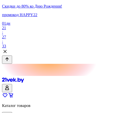
Скидки до 80% ко Дню Рождения!
промокод HAPPY22
01
дн
21
:
27
:
33
Каталог товаров