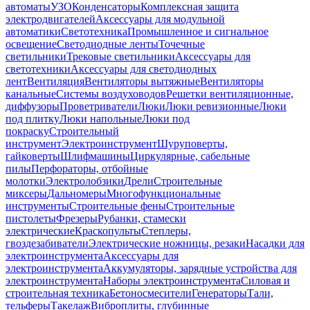
автоматы
УЗО
Конденсаторы
Комплексная защита
электродвигателей
Аксессуары для модульной
автоматики
Светотехника
Промышленное и сигнальное
освещение
Светодиодные ленты
Точечные
светильники
Трековые светильники
Аксессуары для
светотехники
Аксессуары для светодиодных
лент
Вентиляция
Вентиляторы вытяжные
Вентиляторы
канальные
Системы воздуховодов
Решетки вентиляционные,
диффузоры
Проветриватели
Люки
Люки ревизионные
Люки
под плитку
Люки напольные
Люки под
покраску
Строительный
инструмент
Электроинструмент
Шуруповерты,
гайковерты
Шлифмашины
Циркулярные, сабельные
пилы
Перфораторы, отбойные
молотки
Электролобзики
Дрели
Строительные
миксеры
Дальномеры
Многофункциональные
инструменты
Строительные фены
Строительные
пистолеты
Фрезеры
Рубанки, стамески
электрические
Краскопульты
Степлеры,
гвоздезабиватели
Электрические ножницы, резаки
Насадки для
электроинструмента
Аксессуары для
электроинструмента
Аккумуляторы, зарядные устройства для
электроинструмента
Наборы электроинструмента
Силовая и
строительная техника
Бетоносмесители
Генераторы
Тали,
тельферы
Такелаж
Виброплиты, глубинные