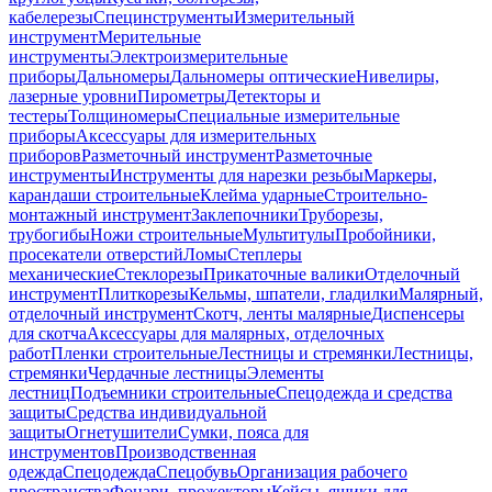
кабелерезы
Специнструменты
Измерительный
инструмент
Мерительные
инструменты
Электроизмерительные
приборы
Дальномеры
Дальномеры оптические
Нивелиры,
лазерные уровни
Пирометры
Детекторы и
тестеры
Толщиномеры
Специальные измерительные
приборы
Аксессуары для измерительных
приборов
Разметочный инструмент
Разметочные
инструменты
Инструменты для нарезки резьбы
Маркеры,
карандаши строительные
Клейма ударные
Строительно-
монтажный инструмент
Заклепочники
Труборезы,
трубогибы
Ножи строительные
Мультитулы
Пробойники,
просекатели отверстий
Ломы
Степлеры
механические
Стеклорезы
Прикаточные валики
Отделочный
инструмент
Плиткорезы
Кельмы, шпатели, гладилки
Малярный,
отделочный инструмент
Скотч, ленты малярные
Диспенсеры
для скотча
Аксессуары для малярных, отделочных
работ
Пленки строительные
Лестницы и стремянки
Лестницы,
стремянки
Чердачные лестницы
Элементы
лестниц
Подъемники строительные
Спецодежда и средства
защиты
Средства индивидуальной
защиты
Огнетушители
Сумки, пояса для
инструментов
Производственная
одежда
Спецодежда
Спецобувь
Организация рабочего
пространства
Фонари, прожекторы
Кейсы, ящики для