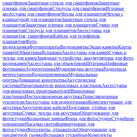
смартфонов
Защитные стекла для смартфонов
Защитные
пленки для смартфонов
Стилусы для смартфонов
Игровые
аксессуары для смартфонов
Чехлы для планшетов
Чехлы с
клавиатурой для планшетов
Защитные стекла для
планшетов
Защитные пленки для планшетов
Сумки для
планшетов
Стилусы для планшетов
Аксессуары для
планшетов, смартфонов
Кабели для телефонов,
планшетов
Фото,
видеосъемка
Фотоаппараты
Видеокамеры
Экшн-камеры
Карты
памяти
Объективы
Вспышки
Аксессуары для камер
Сумки и
чехлы для камер
Зарядные устройства, аккумуляторы для фото,
видеокамер
Аксессуары для объективов
Штативы
Цифровые
фоторамки
Аудиотехника
Мультимедиа акустика
Радиочасы,
метеостанции
Радиоприемники
Музыкальные
центры
Домашние кинотеатры
Акустические
системы
Проигрыватели виниловых пластинок
Аксессуары
для виниловых проигрывателей
Виниловые
пластинки
Инсталляционная акустика
Трансляционные
усилители
Аксессуары для аудиотехники
Комплектующие для
акустики
Акустические кабели
Подставки, стойки для
акустики
Сумки, чехлы для акустики
Оборудование для
фотостудии
Кольцевые лампы
Фоны для фотостудии
Студийное
освещение
Насадки светоформирующие для
фотостудии
Фотозонты, отражатели
Оборудование для
предметной съемки
Вспышки студийные
Комплекты