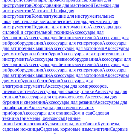
инструментов
Оборудование для мастерской
Тележки для
инструментов
Магниты
Шкафы для
инструментов
Комплектующие для инструментальных
шкафов
Стеллажи металлические
Стенды, держатели для
инструментов
Поддоны для инструментов
Аксессуары для
силовой и строительной техники
Аксессуары для
бензорезов
Аксессуары для бетоносмесителей
Аксессуары для
виброоборудования
Аксессуары для генераторов
Аксессуары
для затирочных машин
Аксессуары для мотопомп
Аксессуары
для мотобуров и бензобуров
Аксессуары для строительного
инструмента
Аксессуары пневмооборудования
Аксессуары для
бензорезов
Аксессуары для бетоносмесителей
Аксессуары для
виброоборудования
Аксессуары для генераторов
Аксессуары
для затирочных машин
Аксессуары для мотопомп
Аксессуары
для мотобуров и бензобуров
Аксессуары для
электроинструмента
Аксессуары для компрессоров,
пневмосистем
Аксессуары для сварки, пайки
Аксессуары для
станков
Аксессуары для стружкоотсосов
Аксессуары для
бурения и сверления
Аксессуары для резания
Аксессуары для
шлифования
Аксессуары для измерительных
приборов
Аксессуары для станков
Дом и сад
Садовая
техника
Триммеры, бензокосы
Цепные
пилы
Газонокосилки
Культиваторы, мотоблоки
Кусторезы,
садовые ножницы
Садовые, кормовые измельчители
Садовые