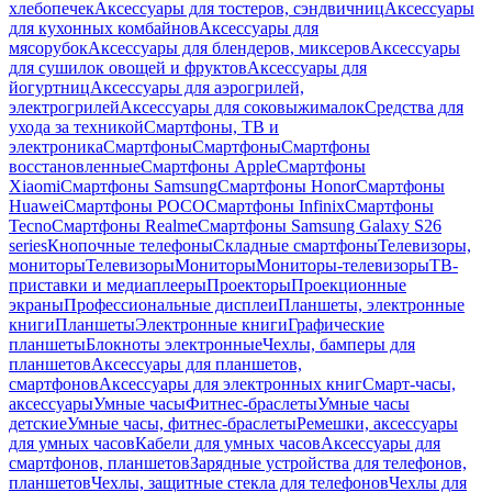
хлебопечек
Аксессуары для тостеров, сэндвичниц
Аксессуары
для кухонных комбайнов
Аксессуары для
мясорубок
Аксессуары для блендеров, миксеров
Аксессуары
для сушилок овощей и фруктов
Аксессуары для
йогуртниц
Аксессуары для аэрогрилей,
электрогрилей
Аксессуары для соковыжималок
Средства для
ухода за техникой
Смартфоны, ТВ и
электроника
Смартфоны
Смартфоны
Смартфоны
восстановленные
Смартфоны Apple
Смартфоны
Xiaomi
Смартфоны Samsung
Смартфоны Honor
Смартфоны
Huawei
Смартфоны POCO
Смартфоны Infinix
Смартфоны
Tecno
Смартфоны Realme
Смартфоны Samsung Galaxy S26
series
Кнопочные телефоны
Складные смартфоны
Телевизоры,
мониторы
Телевизоры
Мониторы
Мониторы-телевизоры
ТВ-
приставки и медиаплееры
Проекторы
Проекционные
экраны
Профессиональные дисплеи
Планшеты, электронные
книги
Планшеты
Электронные книги
Графические
планшеты
Блокноты электронные
Чехлы, бамперы для
планшетов
Аксессуары для планшетов,
смартфонов
Аксессуары для электронных книг
Смарт-часы,
аксессуары
Умные часы
Фитнес-браслеты
Умные часы
детские
Умные часы, фитнес-браслеты
Ремешки, аксессуары
для умных часов
Кабели для умных часов
Аксессуары для
смартфонов, планшетов
Зарядные устройства для телефонов,
планшетов
Чехлы, защитные стекла для телефонов
Чехлы для