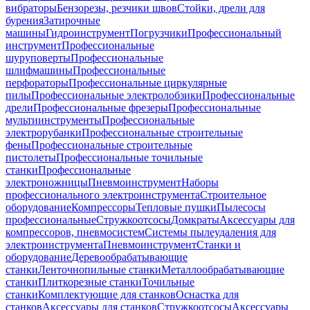
вибраторы
Бензорезы, резчики швов
Стойки, дрели для
бурения
Затирочные
машины
Гидроинструмент
Погрузчики
Профессиональный
инструмент
Профессиональные
шуруповерты
Профессиональные
шлифмашины
Профессиональные
перфораторы
Профессиональные циркулярные
пилы
Профессиональные электролобзики
Профессиональные
дрели
Профессиональные фрезеры
Профессиональные
мультиинструменты
Профессиональные
электрорубанки
Профессиональные строительные
фены
Профессиональные строительные
пистолеты
Профессиональные точильные
станки
Профессиональные
электроножницы
Пневмоинструмент
Наборы
профессионального электроинструмента
Строительное
оборудование
Компрессоры
Тепловые пушки
Пылесосы
профессиональные
Стружкоотсосы
Домкраты
Аксессуары для
компрессоров, пневмосистем
Системы пылеудаления для
электроинструмента
Пневмоинструмент
Станки и
оборудование
Деревообрабатывающие
станки
Ленточнопильные станки
Металлообрабатывающие
станки
Плиткорезные станки
Точильные
станки
Комплектующие для станков
Оснастка для
станков
Аксессуары для станков
Стружкоотсосы
Аксессуары