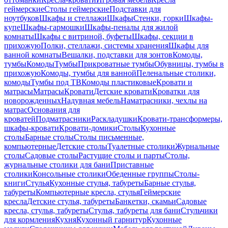
геймерские
Столы геймерские
Подставки для
ноутбуков
Шкафы и стеллажи
Шкафы
Стенки, горки
Шкафы-
купе
Шкафы-гармошки
Шкафы-пеналы для жилой
комнаты
Шкафы с витриной, буфеты
Шкафы, секции в
прихожую
Полки, стеллажи, системы хранения
Шкафы для
ванной комнаты
Вешалки, подставки для зонтов
Комоды,
тумбы
Комоды
Тумбы
Прикроватные тумбы
Обувницы, тумбы в
прихожую
Комоды, тумбы для ванной
Пеленальные столики,
комоды
Тумбы под ТВ
Комоды пластиковые
Кровати и
матрасы
Матрасы
Кровати
Детские кровати
Кроватки для
новорожденных
Надувная мебель
Наматрасники, чехлы на
матрас
Основания для
кроватей
Подматрасники
Раскладушки
Кровати-трансформеры,
шкафы-кровати
Кровати-домики
Столы
Кухонные
столы
Барные столы
Столы письменные,
компьютерные
Детские столы
Туалетные столики
Журнальные
столы
Садовые столы
Растущие столы и парты
Столы,
журнальные столики для бани
Приставные
столики
Консольные столики
Обеденные группы
Столы-
книги
Стулья
Кухонные стулья, табуреты
Барные стулья,
табуреты
Компьютерные кресла, стулья
Геймерские
кресла
Детские стулья, табуреты
Банкетки, скамьи
Садовые
кресла, стулья, табуреты
Стулья, табуреты для бани
Стульчики
для кормления
Кухня
Кухонный гарнитур
Кухонные