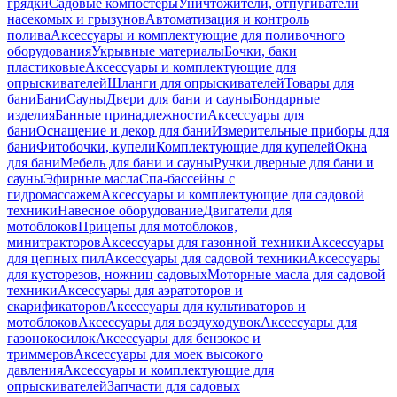
грядки
Садовые компостеры
Уничтожители, отпугиватели
насекомых и грызунов
Автоматизация и контроль
полива
Аксессуары и комплектующие для поливочного
оборудования
Укрывные материалы
Бочки, баки
пластиковые
Аксессуары и комплектующие для
опрыскивателей
Шланги для опрыскивателей
Товары для
бани
Бани
Сауны
Двери для бани и сауны
Бондарные
изделия
Банные принадлежности
Аксессуары для
бани
Оснащение и декор для бани
Измерительные приборы для
бани
Фитобочки, купели
Комплектующие для купелей
Окна
для бани
Мебель для бани и сауны
Ручки дверные для бани и
сауны
Эфирные масла
Спа-бассейны с
гидромассажем
Аксессуары и комплектующие для садовой
техники
Навесное оборудование
Двигатели для
мотоблоков
Прицепы для мотоблоков,
минитракторов
Аксессуары для газонной техники
Аксессуары
для цепных пил
Аксессуары для садовой техники
Аксессуары
для кусторезов, ножниц садовых
Моторные масла для садовой
техники
Аксессуары для аэратоторов и
скарификаторов
Аксессуары для культиваторов и
мотоблоков
Аксессуары для воздуходувок
Аксессуары для
газонокосилок
Аксессуары для бензокос и
триммеров
Аксессуары для моек высокого
давления
Аксессуары и комплектующие для
опрыскивателей
Запчасти для садовых