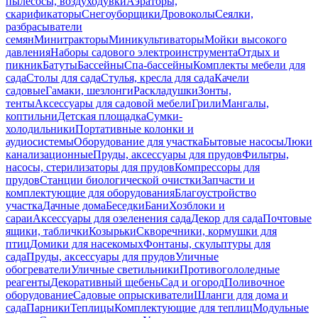
пылесосы, воздуходувки
Аэраторы,
скарификаторы
Снегоуборщики
Дровоколы
Сеялки,
разбрасыватели
семян
Минитракторы
Миникультиваторы
Мойки высокого
давления
Наборы садового электроинструмента
Отдых и
пикник
Батуты
Бассейны
Спа-бассейны
Комплекты мебели для
сада
Столы для сада
Стулья, кресла для сада
Качели
садовые
Гамаки, шезлонги
Раскладушки
Зонты,
тенты
Аксессуары для садовой мебели
Грили
Мангалы,
коптильни
Детская площадка
Сумки-
холодильники
Портативные колонки и
аудиосистемы
Оборудование для участка
Бытовые насосы
Люки
канализационные
Пруды, аксессуары для прудов
Фильтры,
насосы, стерилизаторы для прудов
Компрессоры для
прудов
Станции биологической очистки
Запчасти и
комплектующие для оборудования
Благоустройство
участка
Дачные дома
Беседки
Бани
Хозблоки и
сараи
Аксессуары для озеленения сада
Декор для сада
Почтовые
ящики, таблички
Козырьки
Скворечники, кормушки для
птиц
Домики для насекомых
Фонтаны, скульптуры для
сада
Пруды, аксессуары для прудов
Уличные
обогреватели
Уличные светильники
Противогололедные
реагенты
Декоративный щебень
Сад и огород
Поливочное
оборудование
Садовые опрыскиватели
Шланги для дома и
сада
Парники
Теплицы
Комплектующие для теплиц
Модульные