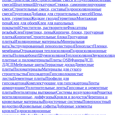
смеси
Шпатлевки
Штукатурки
Стяжки, самонивелирующие
смеси
Строительные смеси, составы
Гидроизоляционные
смеси
Грунтовки
Добавки для строительных смесей
Пены,
клеи, герметики
Жидкие гвозди
Герметики
Монтажная
пена
Клеи для обоев
Клеи для напольных
покрытий
Очистители, растворители
Фиксаторы
резьбы
Клеи
Герметики, пены
Кирпичи, блоки, тротуарная
плитка
Кирпичи
Строительные блоки
Тротуарная
плитка
Изоляционные материалы
Минеральная
вата
Экструдированный пенополистирол
Пенопласт
Пленки,
мембраны
Отражающая теплоизоляция
Гидроизоляционные
ленты
Поликарбонат
Шумоизоляция
Теплоизоляция
Звукоизоляц
плитные и пиломатериалы
Плиты OSB
Фанера
ДСП,
ЛДСП
Мебельные щиты
Террасные доски
Древесные
плиты
Пиломатериалы
Материалы для сухого
строительства
Гипсокартон
Гипсоволокнистые
листы
Цементные плиты
Профили для
гипсокартона
Комплектующие для гипсокартона
Ленты
армирующие
Уплотнительные ленты
Гипсовые и цементные
плиты
Вентиляторы вытяжные
Системы воздуховодов
Решетки
вентиляционные, диффузоры
Кровля и водосток
Черепица и
кровельные материалы
Водосточные системы
Поверхностный
водоотвод
Кровельные софиты
Доборные элементы
кровли
Гидроизоляционные