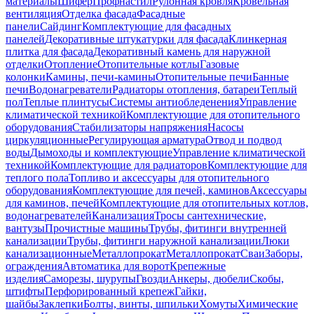
материалы
Шифер
Профнастил
Рулонная кровля
Кровельная
вентиляция
Отделка фасада
Фасадные
панели
Сайдинг
Комплектующие для фасадных
панелей
Декоративные штукатурки для фасада
Клинкерная
плитка для фасада
Декоративный камень для наружной
отделки
Отопление
Отопительные котлы
Газовые
колонки
Камины, печи-камины
Отопительные печи
Банные
печи
Водонагреватели
Радиаторы отопления, батареи
Теплый
пол
Теплые плинтусы
Системы антиобледенения
Управление
климатической техникой
Комплектующие для отопительного
оборудования
Стабилизаторы напряжения
Насосы
циркуляционные
Регулирующая арматура
Отвод и подвод
воды
Дымоходы и комплектующие
Управление климатической
техникой
Комплектующие для радиаторов
Комплектующие для
теплого пола
Топливо и аксессуары для отопительного
оборудования
Комплектующие для печей, каминов
Аксессуары
для каминов, печей
Комплектующие для отопительных котлов,
водонагревателей
Канализация
Тросы сантехнические,
вантузы
Прочистные машины
Трубы, фитинги внутренней
канализации
Трубы, фитинги наружной канализации
Люки
канализационные
Металлопрокат
Металлопрокат
Сваи
Заборы,
ограждения
Автоматика для ворот
Крепежные
изделия
Саморезы, шурупы
Гвозди
Анкеры, дюбели
Скобы,
штифты
Перфорированный крепеж
Гайки,
шайбы
Заклепки
Болты, винты, шпильки
Хомуты
Химические