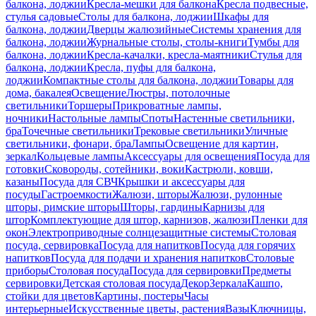
балкона, лоджии
Кресла-мешки для балкона
Кресла подвесные,
стулья садовые
Столы для балкона, лоджии
Шкафы для
балкона, лоджии
Дверцы жалюзийные
Системы хранения для
балкона, лоджии
Журнальные столы, столы-книги
Тумбы для
балкона, лоджии
Кресла-качалки, кресла-маятники
Стулья для
балкона, лоджии
Кресла, пуфы для балкона,
лоджии
Компактные столы для балкона, лоджии
Товары для
дома, бакалея
Освещение
Люстры, потолочные
светильники
Торшеры
Прикроватные лампы,
ночники
Настольные лампы
Споты
Настенные светильники,
бра
Точечные светильники
Трековые светильники
Уличные
светильники, фонари, бра
Лампы
Освещение для картин,
зеркал
Кольцевые лампы
Аксессуары для освещения
Посуда для
готовки
Сковороды, сотейники, воки
Кастрюли, ковши,
казаны
Посуда для СВЧ
Крышки и аксессуары для
посуды
Гастроемкости
Жалюзи, шторы
Жалюзи, рулонные
шторы, римские шторы
Шторы, гардины
Карнизы для
штор
Комплектующие для штор, карнизов, жалюзи
Пленки для
окон
Электроприводные солнцезащитные системы
Столовая
посуда, сервировка
Посуда для напитков
Посуда для горячих
напитков
Посуда для подачи и хранения напитков
Столовые
приборы
Столовая посуда
Посуда для сервировки
Предметы
сервировки
Детская столовая посуда
Декор
Зеркала
Кашпо,
стойки для цветов
Картины, постеры
Часы
интерьерные
Искусственные цветы, растения
Вазы
Ключницы,