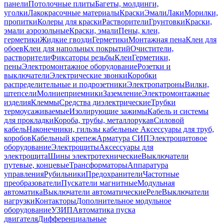
панели
Потолочные плиты
Багеты, молдинги,
уголки
Лакокрасочные материалы
Краски
Эмали
Лаки
Морилки,
пропитки
Колеры для краски
Растворители
Грунтовки
Краски,
эмали аэрозольные
Краски, эмали
Пены, клеи,
герметики
Жидкие гвозди
Герметики
Монтажная пена
Клеи для
обоев
Клеи для напольных покрытий
Очистители,
растворители
Фиксаторы резьбы
Клеи
Герметики,
пены
Электромонтажное оборудование
Розетки и
выключатели
Электрические звонки
Коробки
распределительные и подрозетники
Электропатроны
Вилки,
штепсели
Молниеприемники
Заземление
Электромонтажные
изделия
Клеммы
Средства диэлектрические
Трубки
термоусаживаемые
Изолирующие зажимы
Кабель и системы
для прокладки
Короба, трубы, металлорукав
Силовой
кабель
Наконечники, гильзы кабельные
Аксессуары для труб,
коробов
Кабельный крепеж
Арматура СИП
Электрощитовое
оборудование
Электрощиты
Аксессуары для
электрощита
Шины электротехнические
Выключатели
путевые, концевые
Трансформаторы
Аппаратура
управления
Рубильники
Предохранители
Частотные
преобразователи
Пускатели магнитные
Модульная
автоматика
Выключатели автоматические
Реле
Выключатели
нагрузки
Контакторы
Дополнительное модульное
оборудование
УЗИП
Автоматика пуска
двигателя
Дифференциальные