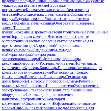
подогрева посуды
Винные шкафы встраиваемые
Вакуумные
упаковщики встраиваемые
Пароварки
встраиваемые
Климатическая техника
Вентиляторы
бытовые
Кондиционеры, сплит-системы
Охладители
воздуха
Водонагреватели
Увлажнители, очистители
воздуха
Камины, печи-камины
Обогреватели
Тепловые
завесы
Тепловые
пушки
Биокамины
Проветриватели
Отопительные печи
Банные
печи
Порталы для каминов
Вентиляторы вытяжные
Метеостанции
Газовые баллоны бытовые
Техника для
приготовления еды
Аэрогрили
Микроволновые
печи
Мультиварки
Сэндвичницы, хот-дог
мейкеры
Тостеры
Электрогрили,
электрошашлычницы
Вафельницы, орешницы,
кексницы
Хлебопечки
Ростеры, мини-печи
Йогуртницы,
мороженицы
Фризеры
Блинницы
Пароварки
Автоклавы для
консервирования
Сыроварни
Фритюрницы, фондю-
фритюрницы
Яйцеварки
Попкорницы
Техника для
дома
Пылесосы
Пылесосы профессиональные
Роботы-
пылесосы, мойщики окон
Пароочистители
Электровеники,
электрошвабры
Стеклоочистители
Стерилизационное
оборудование
Техника для приготовления
напитков
Электрочайники
Кофеварки,
кофемашины
Соковыжималки
Кофемолки
Вспениватели
молока
Сифоны для газирования воды
Аксессуары для