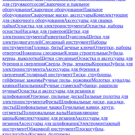
для стружкоотсосов
Сварочное и паяльное
оборудование
Сварочное оборудование
Паяльное
оборудование
Сварочные маски, аксессуары
Комплектующие
для сварочного оборудования
Аксессуары для сварки,
пайки
Оснастка для электроинструмента
Оснастка, наборы
оснастки
Насадки для граверов
Щетки для
электроинструмента
Развертки
Пуансоны
Щетки для
электродвигателей
Слесарный инструмент
Наборы
инструментов
Головки, биты
Гаечные ключи
Отвертки, наборы
отверток
Ножницы слесарные
Клещи строительные
Зубила,
керны, выколотки
Щетки слесарные
Оснастка и аксессуары для
бурения и сверления
Сверла, буры, зенкеры
Коронки
Зубила для
электроинструмента
Аксессуары для бурения и
сверления
Столярный инструмент
Тиски, струбцины,
гейферные зажимы
Ручные пилы, ножовки
Молотки, кувалды,
киянки
Напильники
Ручные стамески
Рубанки, рашпили
ручные
Оснастка и аксессуары для резания и
шлифования
Отрезные, пильные диски
Пильные полотна для
электроинструмента
Фрезы
Шлифовальные диски, насадки,
листы
Шлифовальные чашки
Точильные камни, круги,
сегменты
Полировальные валы
Направляющие
шины
Комплектующие для резания
Аксессуары для
резания
Аксессуары для шлифования
Электромонтажный
инструмент
Обжимной инструмент
Плоскогубцы,
круглогубцы
Кусачки, болторезы,