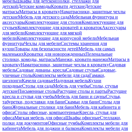
мебель
Шкафы для детской
Полки, стеллажи для
детской
Детские комоды
Кровати детские
Детские
матрасы
Матрасы в кроватку
Наматрасники, защитные чехлы
детские
Мебель для детского сада
Мебельная фурнитура и
аксессуары
Комплектующие для столов
Комплектующие для
стульев
Комплектующие для кроватей и кроваток
Аксессуары
для мебели
Комплектующие для мягкой
мебели
Комплектующие для корпусной мебели
Мебельная
фурнитура
Чехлы для мебели
Системы хранения для
кухни
Товары для безопасности детей
Мебель для самых
маленьких
Кроватки для новорожденных
Пеленальные
столики, комоды, матрасы
Манежи, кровати-манежи
Матрасы в
кроватку
Наматрасники, защитные чехлы в кроватку
Садовая
мебель
Садовые диваны, кресла
Садовые стулья
Садовые,
уличные столы
Комплекты мебели для сада
Гамаки,
шезлонги
Качели садовые
Надувная мебель
Кухни
походные
Столы для сада
Мебель для учебы
Столы, стулья
детские
Письменные столы
Растущие столы и парты
Растущие
кресла и стулья для учебы
Мебель для бани и сауны
Стулья,
табуретки, подставки для бани
Скамьи для бани
Столы для
бани
Журнальные столики для бани
Мебель для кабинета и
офиса
Столы офисные, компьютерные
Кресла, стулья для
офиса
Мягкая мебель для офиса
Шкафы офисные
Стеллажи,
полки для документов
Офисные тумбы
Комплекты мебели для
кабинета
Мебель для лоджии и балкона
Комплекты мебели для