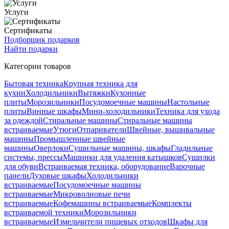
Услуги
Сертификаты
Подборщик подарков
Найти подарки
Категории товаров
Бытовая техника
Крупная техника для
кухни
Холодильники
Вытяжки
Кухонные
плиты
Морозильники
Посудомоечные машины
Настольные
плиты
Винные шкафы
Мини-холодильники
Техника для ухода
за одеждой
Стиральные машины
Стиральные машины
встраиваемые
Утюги
Отпариватели
Швейные, вышивальные
машины
Промышленные швейные
машины
Оверлоки
Сушильные машины, шкафы
Гладильные
системы, прессы
Машинки для удаления катышков
Сушилки
для обуви
Встраиваемая техника, оборудование
Варочные
панели
Духовые шкафы
Холодильники
встраиваемые
Посудомоечные машины
встраиваемые
Микроволновые печи
встраиваемые
Кофемашины встраиваемые
Комплекты
встраиваемой техники
Морозильники
встраиваемые
Измельчители пищевых отходов
Шкафы для