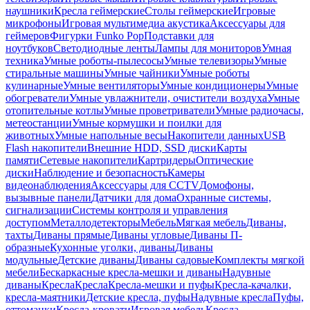
наушники
Кресла геймерские
Столы геймерские
Игровые
микрофоны
Игровая мультимедиа акустика
Аксессуары для
геймеров
Фигурки Funko Pop
Подставки для
ноутбуков
Светодиодные ленты
Лампы для мониторов
Умная
техника
Умные роботы-пылесосы
Умные телевизоры
Умные
стиральные машины
Умные чайники
Умные роботы
кулинарные
Умные вентиляторы
Умные кондиционеры
Умные
обогреватели
Умные увлажнители, очистители воздуха
Умные
отопительные котлы
Умные проветриватели
Умные радиочасы,
метеостанции
Умные кормушки и поилки для
животных
Умные напольные весы
Накопители данных
USB
Flash накопители
Внешние HDD, SSD диски
Карты
памяти
Сетевые накопители
Картридеры
Оптические
диски
Наблюдение и безопасность
Камеры
видеонаблюдения
Аксессуары для CCTV
Домофоны,
вызывные панели
Датчики для дома
Охранные системы,
сигнализации
Системы контроля и управления
доступом
Металлодетекторы
Мебель
Мягкая мебель
Диваны,
тахты
Диваны прямые
Диваны угловые
Диваны П-
образные
Кухонные уголки, диваны
Диваны
модульные
Детские диваны
Диваны садовые
Комплекты мягкой
мебели
Бескаркасные кресла-мешки и диваны
Надувные
диваны
Кресла
Кресла
Кресла-мешки и пуфы
Кресла-качалки,
кресла-маятники
Детские кресла, пуфы
Надувные кресла
Пуфы,
оттоманки
Кресла-кровати
Игровая мебель
Кресла