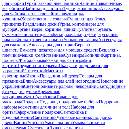
для уборки
Турки, заварочные чайники
Чайники заварочные,
кофейники
Чайники для плиты
Турки, молочники
Аксессуары
для чайников, электрочайников
Фильтры-
кувшины
Хозяйственные товары
Сушилки для белья,
прищепки
Гладильные доски
Урны, контейнеры для
мусора
Органайзеры, корзины, ящики
Туалетная бумага,
бумажные полотенца
Салфетки, мочалки, губки, мусорные
пакеты
Фольга, пленка, пакеты
Упаковочная тара
Аксессуары
для глажения
Аксессуары для стирки
Веревки,
шпагаты
Емкости, дозаторы для моющих средств
Вешалки-
плечики
Мешки хозяйственные
Сувениры
Копилки
Картины,
постеры
Фотоальбомы
Рамки для фотографий,
картин
Предметы интерьера
Шкатулки, подставки для
украшений
Статуэтки
Магниты
сувенирные
Иконы
Праздничный декор
Товары для
праздника
Елки
Аксессуары для елей новогодних
Новогодние
украшения
Светодиодные гирлянды, декорации
Светодиодные
фигуры, игрушки
Временные
татуировки
Фотобутафория
Товары для
маскарада
Подарки
Подарки, подарочные наборы
Подарочные
наборы косметики для лица и тела
Наборы для
бритья
Оформление подарков
Сантехника и
водоснабжение
Сантехника
Душевые кабины, поддоны,
двери
Ванны
Унитазы
Умывальники
Умывальники со
смесителями
Смесители
Душевые панели,