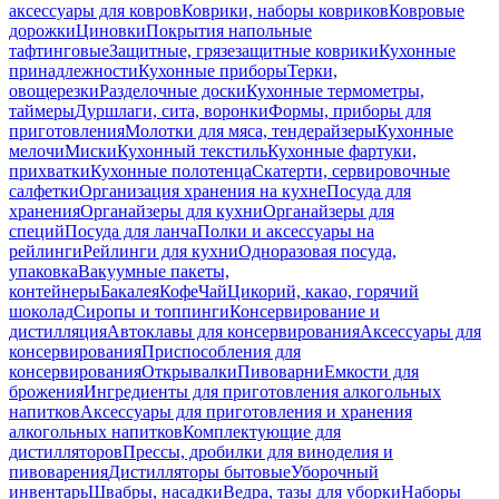
аксессуары для ковров
Коврики, наборы ковриков
Ковровые
дорожки
Циновки
Покрытия напольные
тафтинговые
Защитные, грязезащитные коврики
Кухонные
принадлежности
Кухонные приборы
Терки,
овощерезки
Разделочные доски
Кухонные термометры,
таймеры
Дуршлаги, сита, воронки
Формы, приборы для
приготовления
Молотки для мяса, тендерайзеры
Кухонные
мелочи
Миски
Кухонный текстиль
Кухонные фартуки,
прихватки
Кухонные полотенца
Скатерти, сервировочные
салфетки
Организация хранения на кухне
Посуда для
хранения
Органайзеры для кухни
Органайзеры для
специй
Посуда для ланча
Полки и аксессуары на
рейлинги
Рейлинги для кухни
Одноразовая посуда,
упаковка
Вакуумные пакеты,
контейнеры
Бакалея
Кофе
Чай
Цикорий, какао, горячий
шоколад
Сиропы и топпинги
Консервирование и
дистилляция
Автоклавы для консервирования
Аксессуары для
консервирования
Приспособления для
консервирования
Открывалки
Пивоварни
Емкости для
брожения
Ингредиенты для приготовления алкогольных
напитков
Аксессуары для приготовления и хранения
алкогольных напитков
Комплектующие для
дистилляторов
Прессы, дробилки для виноделия и
пивоварения
Дистилляторы бытовые
Уборочный
инвентарь
Швабры, насадки
Ведра, тазы для уборки
Наборы