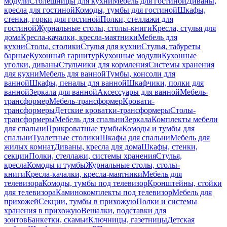
модули
Столешницы для кухни
Мебель для гостиной
Диваны,
кресла для гостиной
Комоды, тумбы для гостиной
Шкафы,
стенки, горки для гостиной
Полки, стеллажи для
гостиной
Журнальные столы, столы-книги
Кресла, стулья для
дома
Кресла-качалки, кресла-маятники
Мебель для
кухни
Столы, столики
Стулья для кухни
Стулья, табуреты
барные
Кухонный гарнитур
Кухонные модули
Кухонные
уголки, диваны
Стульчики для кормления
Системы хранения
для кухни
Мебель для ванной
Тумбы, консоли для
ванной
Шкафы, пеналы для ванной
Шкафчики, полки для
ванной
Зеркала для ванной
Аксессуары для ванной
Мебель-
трансформер
Мебель-трансформер
Кровати-
трансформеры
Детские кроватки-трансформеры
Столы-
трансформеры
Мебель для спальни
Зеркала
Комплекты мебели
для спальни
Прикроватные тумбы
Комоды и тумбы для
спальни
Туалетные столики
Шкафы для спальни
Мебель для
жилых комнат
Диваны, кресла для дома
Шкафы, стенки,
секции
Полки, стеллажи, системы хранения
Стулья,
кресла
Комоды и тумбы
Журнальные столы, столы-
книги
Кресла-качалки, кресла-маятники
Мебель для
телевизора
Комоды, тумбы под телевизор
Кронштейны, стойки
для телевизора
Каминокомплекты под телевизор
Мебель для
прихожей
Секции, тумбы в прихожую
Полки и системы
хранения в прихожую
Вешалки, подставки для
зонтов
Банкетки, скамьи
Ключницы, газетницы
Детская