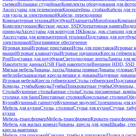
съемки
Вспышки студийные
Комплекты оборудования для фото
Аксессуары для телевизоров
Кронштейны, стойки
Кабели для т
для ухода за электроникой
Кабели, переходники
Компьютерная техника
Ноутбуки
Планшеты
Моноблоки
Компью
Комплектующие
Жесткие диски, SSD
Оперативная память
Видео
приводы
Аксессуары для корпусов ПК
Боксы, док-станции для 
Аксессуары для компьютерной техники
Подставки для ноутбук
электроникой
Программное обеспечение
Игровая зона
Игровые приставки
Игры для приставок
Игровые 
мыши
Игровые клавиатуры
Игровые наушники
Кресла геймерск
Pop
Подставки для ноутбуков
Светодиодные ленты
Лампы для м
Накопители данных
USB Flash накопители
Внешние HDD, SSD 
Мягкая мебель
Диваны, тахты
Диваны прямые
Диваны угловые
Д
мебели
Бескаркасные кресла-мешки и диваны
Надувные диваны
Игровая мебель
Кресла геймерские
Столы геймерские
Подставки
Комоды, тумбы
Комоды
Тумбы
Прикроватные тумбы
Обувницы, 
Столы
Кухонные столы
Барные столы
Столы письменные, комп
столики для бани
Приставные столики
Консольные столики
Обе
Кухня
Кухонный гарнитур
Кухонные модули
Столешницы для к
Мебель для кухни
Столы, столики
Стулья для кухни
Стулья, таб
кухни
Мебель-трансформер
Мебель-трансформер
Кровати-трансформе
Мебель для жилых комнат
Диваны, кресла для дома
Шкафы, стен
кресла-маятники
Мебель для прихожей
Секции, тумбы в прихожую
Полки и сист