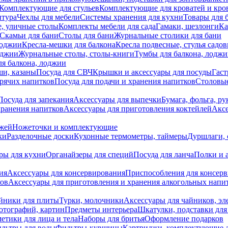
Комплектующие для стульев
Комплектующие для кроватей и кро
итура
Чехлы для мебели
Системы хранения для кухни
Товары для 
, уличные столы
Комплекты мебели для сада
Гамаки, шезлонги
Ка
Скамьи для бани
Столы для бани
Журнальные столики для бани
лоджии
Кресла-мешки для балкона
Кресла подвесные, стулья садо
оджии
Журнальные столы, столы-книги
Тумбы для балкона, лодж
я балкона, лоджии
ши, казаны
Посуда для СВЧ
Крышки и аксессуары для посуды
Гаст
орячих напитков
Посуда для подачи и хранения напитков
Столовы
Посуда для запекания
Аксессуары для выпечки
Бумага, фольга, р
хранения напитков
Аксессуары для приготовления коктейлей
Аксе
ожей
Ножеточки и комплектующие
ки
Разделочные доски
Кухонные термометры, таймеры
Дуршлаги, 
ры для кухни
Органайзеры для специй
Посуда для ланча
Полки и 
ия
Аксессуары для консервирования
Приспособления для консер
ков
Аксессуары для приготовления и хранения алкогольных напи
йники для плиты
Турки, молочники
Аксессуары для чайников, э
отографий, картин
Предметы интерьера
Шкатулки, подставки дл
етики для лица и тела
Наборы для бритья
Оформление подарков
льтры для воды
Фильтры-кувшины
Картриджи, комплектующие д