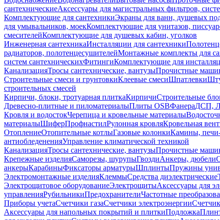
сантехнические
Аксессуары для магистральных фильтров, сист
Комплектующие для сантехники
Экраны для ванн, душевых по
для умывальников, моек
Комплектующие для унитазов, писсуар
смесителей
Комплектующие для душевых кабин, уголков
Инженерная сантехника
Инсталляции для сантехники
Полотенц
радиаторов, полотенцесушителей
Монтажные комплекты для с
систем сантехнических
Фитинги
Комплектующие для инсталля
Канализация
Тросы сантехнические, вантузы
Прочистные маши
Строительные смеси и грунтовки
Клеевые смеси
Шпатлевки
Шту
строительных смесей
Кирпичи, блоки, тротуарная плитка
Кирпичи
Строительные бло
Древесно-плитные и пиломатериалы
Плиты OSB
Фанера
ДСП, 
Кровля и водосток
Черепица и кровельные материалы
Водосточ
материалы
Шифер
Профнастил
Рулонная кровля
Кровельная вен
Отопление
Отопительные котлы
Газовые колонки
Камины, печи
антиобледенения
Управление климатической техникой
Канализация
Тросы сантехнические, вантузы
Прочистные маши
Крепежные изделия
Саморезы, шурупы
Гвозди
Анкеры, дюбели
анкеры
Карабины
Фиксаторы арматуры
Шплинты
Пружины унив
Электромонтажные изделия
Клеммы
Средства диэлектрические
Электрощитовое оборудование
Электрощиты
Аксессуары для э
управления
Рубильники
Предохранители
Частотные преобразов
Приборы учета
Счетчики газа
Счетчики электроэнергии
Счетчи
Аксессуары для напольных покрытий и плитки
Подложка
Плинт