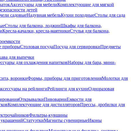
ваток
Аксессуары для мебели
Комплектующие для мягкой
безопасности детей
чели садовые
Надувная мебель
Кухни походные
Столы для сада
вые
Столы для балкона, лоджии
Шкафы для балкона,
ии
Кресла-качалки, кресла-маятники
Стулья для балкона,
роемкости
е приборы
Столовая посуда
Посуда для сервировки
Предметы
укава для выпечки
ссуары для охлаждения напитков
Наборы для бара, мини-
сита, воронки
Формы, приборы для приготовления
Молотки для
аксессуары на рейлинги
Рейлинги для кухни
Одноразовая
вирования
Открывалки
Пивоварни
Емкости для
тков
Комплектующие для дистилляторов
Прессы, дробилки для
лектрочайников
Фильтры-кувшины
я украшений
Статуэтки
Магниты сувенирные
Иконы
ля проточных фильтров
Магистральные фильтры, системы