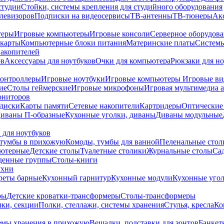
студии
Стойки, системы крепления для студийного оборудования
елевизоров
Подписки на видеосервисы
ТВ-антенны
ТВ-тюнеры
Ак
теры
Игровые компьютеры
Игровые консоли
Серверное оборудов
карты
Компьютерные блоки питания
Материнские платы
Системы
накопителей
ов
Аксессуары для ноутбуков
Очки для компьютера
Рюкзаки для но
контроллеры
Игровые ноутбуки
Игровые компьютеры
Игровые ви
ие
Столы геймерские
Игровые микрофоны
Игровая мультимедиа 
ониторов
диски
Карты памяти
Сетевые накопители
Картридеры
Оптические
иваны П-образные
Кухонные уголки, диваны
Диваны модульные
 для ноутбуков
тумбы в прихожую
Комоды, тумбы для ванной
Пеленальные стол
ьютерные
Детские столы
Туалетные столики
Журнальные столы
Са
денные группы
Столы-книги
ухни
уреты барные
Кухонный гарнитур
Кухонные модули
Кухонные угол
ры
Детские кроватки-трансформеры
Столы-трансформеры
ки, секции
Полки, стеллажи, системы хранения
Стулья, кресла
Ко
емы хранения в прихожую
Вешалки, подставки для зонтов
Банкет