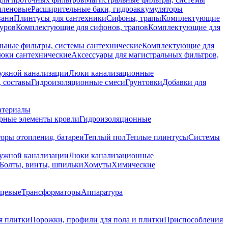
иленовые
Расширительные баки, гидроаккумуляторы
ванн
Плинтусы для сантехники
Сифоны, трапы
Комплектующие
уров
Комплектующие для сифонов, трапов
Комплектующие для
ьные фильтры, системы сантехнические
Комплектующие для
юки сантехнические
Аксессуары для магистральных фильтров,
ружной канализации
Люки канализационные
 составы
Гидроизоляционные смеси
Грунтовки
Добавки для
атериалы
рные элементы кровли
Гидроизоляционные
оры отопления, батареи
Теплый пол
Теплые плинтусы
Системы
ружной канализации
Люки канализационные
Болты, винты, шпильки
Хомуты
Химические
нцевые
Трансформаторы
Аппаратура
я плитки
Порожки, профили для пола и плитки
Приспособления