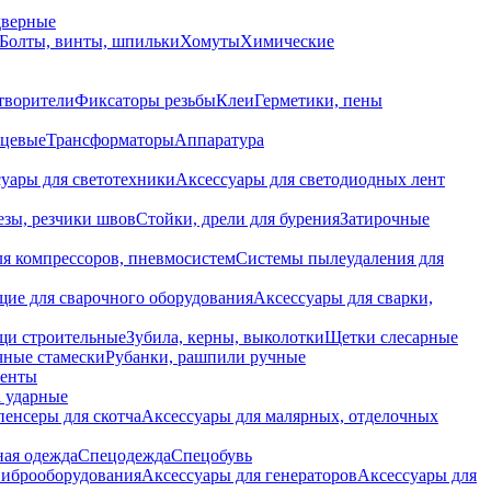
дверные
Болты, винты, шпильки
Хомуты
Химические
творители
Фиксаторы резьбы
Клеи
Герметики, пены
нцевые
Трансформаторы
Аппаратура
уары для светотехники
Аксессуары для светодиодных лент
езы, резчики швов
Стойки, дрели для бурения
Затирочные
ля компрессоров, пневмосистем
Системы пылеудаления для
ие для сварочного оборудования
Аксессуары для сварки,
щи строительные
Зубила, керны, выколотки
Щетки слесарные
чные стамески
Рубанки, рашпили ручные
енты
 ударные
енсеры для скотча
Аксессуары для малярных, отделочных
ная одежда
Спецодежда
Спецобувь
виброоборудования
Аксессуары для генераторов
Аксессуары для