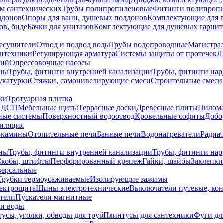
ем сантехнических
Трубы полипропиленовые
Фитинги полипроп
ддонов
Опоры для ванн, душевых поддонов
Комплектующие для 
ов, биде
Бачки для унитазов
Комплектующие для душевых гарнит
есушители
Отвод и подвод воды
Трубы водопроводные
Магистрал
антехники
Регулирующая арматура
Системы защиты от протечек
Л
ций
Опрессовочные насосы
ны
Трубы, фитинги внутренней канализации
Трубы, фитинги на
катурки
Стяжки, самонивелирующие смеси
Строительные смеси,
ки
Тротуарная плитка
ЛДСП
Мебельные щиты
Террасные доски
Древесные плиты
Пилом
ные системы
Поверхностный водоотвод
Кровельные софиты
Добо
тиляция
-камины
Отопительные печи
Банные печи
Водонагреватели
Радиат
ны
Трубы, фитинги внутренней канализации
Трубы, фитинги на
Скобы, штифты
Перфорированный крепеж
Гайки, шайбы
Заклепки
ерсальные
Трубки термоусаживаемые
Изолирующие зажимы
лектрощита
Шины электротехнические
Выключатели путевые, ко
атели
Пускатели магнитные
ки воды
усы, уголки, обводы для труб
Плинтусы для сантехники
Фуги дл