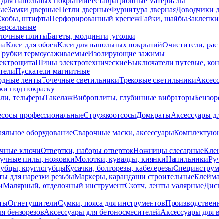
 для напольных покрытий
Реставрационные материалы
ые
Замки дверные
Петли дверные
Фурнитура дверная
Доводчики 
Скобы, штифты
Перфорированный крепеж
Гайки, шайбы
Заклепки
ерсальные
лочные плиты
Багеты, молдинги, уголки
на
Клеи для обоев
Клеи для напольных покрытий
Очистители, рас
Трубки термоусаживаемые
Изолирующие зажимы
лектрощита
Шины электротехнические
Выключатели путевые, ко
атели
Пускатели магнитные
одные ленты
Точечные светильники
Трековые светильники
Аксесс
и под покраску
ли, тельферы
Такелаж
Виброплиты, глубинные вибраторы
Бензор
сосы профессиональные
Стружкоотсосы
Домкраты
Аксессуары д
аяльное оборудование
Сварочные маски, аксессуары
Комплектующ
ечные ключи
Отвертки, наборы отверток
Ножницы слесарные
Кле
учные пилы, ножовки
Молотки, кувалды, киянки
Напильники
Ру
убцы, круглогубцы
Кусачки, болторезы, кабелерезы
Специнструм
ы для нарезки резьбы
Маркеры, карандаши строительные
Клейма
и
Малярный, отделочный инструмент
Скотч, ленты малярные
Дисп
иты
Огнетушители
Сумки, пояса для инструментов
Производствен
я бензорезов
Аксессуары для бетоносмесителей
Аксессуары для 