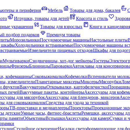
ьютеры и периферия
Мебель
Товары для дома, бакалея
С
мото
Игрушки, товары для детей
Красота и стиль
Здоров
рные украшения
Товары для взрослых
Книги и канцеляри
й подбор подарков
Премиум товары
плиты
Морозильники
Посудомоечные машины
Настольные плиты
 шкафы
Холодильники встраиваемые
Посудомоечные машины вс
встраиваемые
Измельчители пищевых отходов
Шкафы для подогр
чи
Мультиварки
Сэндвичницы, хот-дог мейкеры
Тостеры
Электрог
еницы
Фризеры
Блинницы
Пароварки
Автоклавы для консервиров
ки, кофемашины
Соковыжималки
Кофемолки
Вспениватели молок
ны, измельчители
Планетарные миксеры
Миксеры
Мясорубки
Лом
и фруктов
Вакууматоры
Открывалки, картофелечистки
Проращива
вых печей
Вакуумные пакеты, контейнеры
Аксессуары для кофе
ессуары для мясорубок
Аксессуары для блендеров, миксеров
Аксе
ры для соковыжималок
Средства для ухода за техникой
зоры
ТВ-приставки и медиаплееры
Проекторы
Проекционные эк
сы детские
Умные часы, фитнес-браслеты
Ремешки, аксессуары дл
рты памяти
Объективы
Вспышки
Аксессуары для камер
Сумки и ч
орамки
студии
Студийное освещение
Насадки светоформирующие для фо