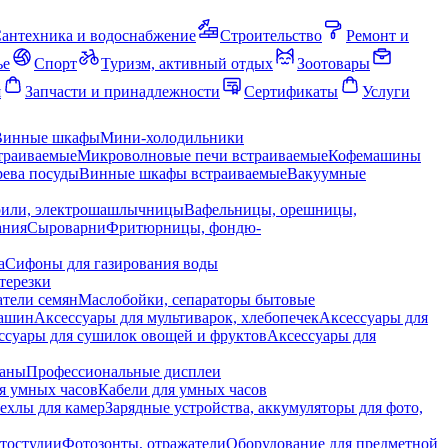
антехника и водоснабжение
Строительство
Ремонт и
ье
Спорт
Туризм, активный отдых
Зоотовары
я
Запчасти и принадлежности
Сертификаты
Услуги
Винные шкафы
Мини-холодильники
траиваемые
Микроволновые печи встраиваемые
Кофемашины
ева посуды
Винные шкафы встраиваемые
Вакуумные
рили, электрошашлычницы
Вафельницы, орешницы,
ания
Сыроварни
Фритюрницы, фондю-
а
Сифоны для газирования воды
терезки
тели семян
Маслобойки, сепараторы бытовые
машин
Аксессуары для мультиварок, хлебопечек
Аксессуары для
ссуары для сушилок овощей и фруктов
Аксессуары для
раны
Профессиональные дисплеи
я умных часов
Кабели для умных часов
ехлы для камер
Зарядные устройства, аккумуляторы для фото,
тостудии
Фотозонты, отражатели
Оборудование для предметной