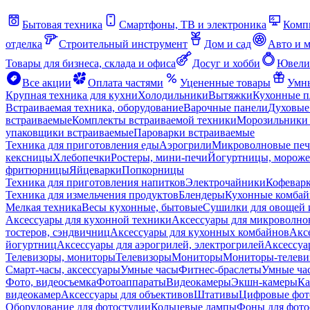
Бытовая техника
Смартфоны, ТВ и электроника
Комп
отделка
Строительный инструмент
Дом и сад
Авто и 
Товары для бизнеса, склада и офиса
Досуг и хобби
Ювели
Все акции
Оплата частями
Уцененные товары
Умны
Крупная техника для кухни
Холодильники
Вытяжки
Кухонные 
Встраиваемая техника, оборудование
Варочные панели
Духовые
встраиваемые
Комплекты встраиваемой техники
Морозильники 
упаковщики встраиваемые
Пароварки встраиваемые
Техника для приготовления еды
Аэрогрили
Микроволновые пе
кексницы
Хлебопечки
Ростеры, мини-печи
Йогуртницы, морож
фритюрницы
Яйцеварки
Попкорницы
Техника для приготовления напитков
Электрочайники
Кофевар
Техника для измельчения продуктов
Блендеры
Кухонные комбай
Мелкая техника
Весы кухонные, бытовые
Сушилки для овощей 
Аксессуары для кухонной техники
Аксессуары для микроволно
тостеров, сэндвичниц
Аксессуары для кухонных комбайнов
Акс
йогуртниц
Аксессуары для аэрогрилей, электрогрилей
Аксессуа
Телевизоры, мониторы
Телевизоры
Мониторы
Мониторы-телеви
Смарт-часы, аксессуары
Умные часы
Фитнес-браслеты
Умные ча
Фото, видеосъемка
Фотоаппараты
Видеокамеры
Экшн-камеры
Ка
видеокамер
Аксессуары для объективов
Штативы
Цифровые фот
Оборудование для фотостудии
Кольцевые лампы
Фоны для фото