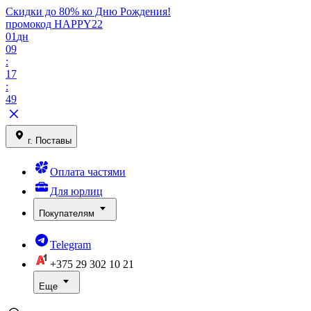
Скидки до 80% ко Дню Рождения!
промокод HAPPY22
01
дн
09
:
17
:
49
г. Поставы
Оплата частями
Для юрлиц
Покупателям
Telegram
+375 29
302 10 21
Еще