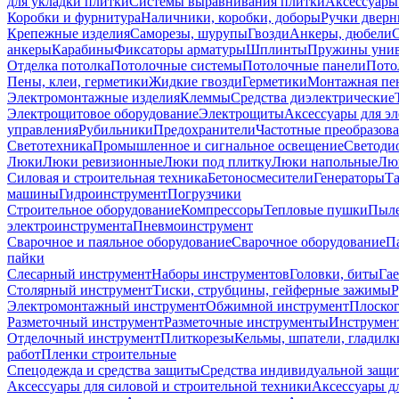
для укладки плитки
Системы выравнивания плитки
Аксессуары
Коробки и фурнитура
Наличники, коробки, доборы
Ручки дверн
Крепежные изделия
Саморезы, шурупы
Гвозди
Анкеры, дюбели
анкеры
Карабины
Фиксаторы арматуры
Шплинты
Пружины унив
Отделка потолка
Потолочные системы
Потолочные панели
Пото
Пены, клеи, герметики
Жидкие гвозди
Герметики
Монтажная пе
Электромонтажные изделия
Клеммы
Средства диэлектрические
Электрощитовое оборудование
Электрощиты
Аксессуары для э
управления
Рубильники
Предохранители
Частотные преобразов
Светотехника
Промышленное и сигнальное освещение
Светоди
Люки
Люки ревизионные
Люки под плитку
Люки напольные
Люк
Силовая и строительная техника
Бетоносмесители
Генераторы
Та
машины
Гидроинструмент
Погрузчики
Строительное оборудование
Компрессоры
Тепловые пушки
Пыле
электроинструмента
Пневмоинструмент
Сварочное и паяльное оборудование
Сварочное оборудование
П
пайки
Слесарный инструмент
Наборы инструментов
Головки, биты
Га
Столярный инструмент
Тиски, струбцины, гейферные зажимы
Р
Электромонтажный инструмент
Обжимной инструмент
Плоског
Разметочный инструмент
Разметочные инструменты
Инструмент
Отделочный инструмент
Плиткорезы
Кельмы, шпатели, гладилк
работ
Пленки строительные
Спецодежда и средства защиты
Средства индивидуальной защ
Аксессуары для силовой и строительной техники
Аксессуары дл