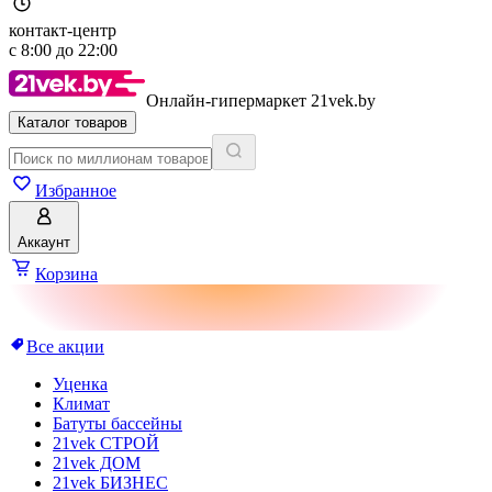
контакт-центр
с
8:00
до
22:00
Онлайн-гипермаркет 21vek.by
Каталог товаров
Избранное
Аккаунт
Корзина
Все акции
Уценка
Климат
Батуты бассейны
21vek СТРОЙ
21vek ДОМ
21vek БИЗНЕС