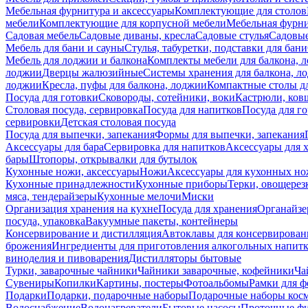
Мебельная фурнитура и аксессуары
Комплектующие для столов
мебели
Комплектующие для корпусной мебели
Мебельная фурн
Садовая мебель
Садовые диваны, кресла
Садовые стулья
Садовые
Мебель для бани и сауны
Стулья, табуретки, подставки для бани
Мебель для лоджии и балкона
Комплекты мебели для балкона, 
лоджии
Дверцы жалюзийные
Системы хранения для балкона, л
лоджии
Кресла, пуфы для балкона, лоджии
Компактные столы дл
Посуда для готовки
Сковороды, сотейники, воки
Кастрюли, ков
Столовая посуда, сервировка
Посуда для напитков
Посуда для г
сервировки
Детская столовая посуда
Посуда для выпечки, запекания
Формы для выпечки, запекания
Аксессуары для бара
Сервировка для напитков
Аксессуары для 
бары
Штопоры, открывалки для бутылок
Кухонные ножи, аксессуары
Ножи
Аксессуары для кухонных н
Кухонные принадлежности
Кухонные приборы
Терки, овощерез
мяса, тендерайзеры
Кухонные мелочи
Миски
Организация хранения на кухне
Посуда для хранения
Органайзе
посуда, упаковка
Вакуумные пакеты, контейнеры
Консервирование и дистилляция
Автоклавы для консервирован
брожения
Ингредиенты для приготовления алкогольных напит
виноделия и пивоварения
Дистилляторы бытовые
Турки, заварочные чайники
Чайники заварочные, кофейники
Ча
Сувениры
Копилки
Картины, постеры
Фотоальбомы
Рамки для ф
Подарки
Подарки, подарочные наборы
Подарочные наборы косм
Водоснабжение
Водонагреватели
Бытовые насосы
Проточные фи