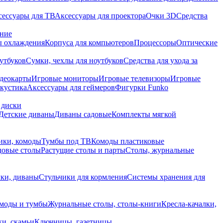
сессуары для ТВ
Аксессуары для проектора
Очки 3D
Средства
ание
 охлаждения
Корпуса для компьютеров
Процессоры
Оптические
утбуков
Сумки, чехлы для ноутбуков
Средства для ухода за
деокарты
Игровые мониторы
Игровые телевизоры
Игровые
акустика
Аксессуары для геймеров
Фигурки Funko
 диски
Детские диваны
Диваны садовые
Комплекты мягкой
ики, комоды
Тумбы под ТВ
Комоды пластиковые
довые столы
Растущие столы и парты
Столы, журнальные
ки, диваны
Стульчики для кормления
Системы хранения для
моды и тумбы
Журнальные столы, столы-книги
Кресла-качалки,
ки, скамьи
Ключницы, газетницы