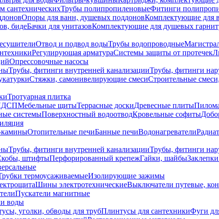
ем сантехнических
Трубы полипропиленовые
Фитинги полипроп
ддонов
Опоры для ванн, душевых поддонов
Комплектующие для 
ов, биде
Бачки для унитазов
Комплектующие для душевых гарнит
есушители
Отвод и подвод воды
Трубы водопроводные
Магистрал
антехники
Регулирующая арматура
Системы защиты от протечек
Л
ций
Опрессовочные насосы
ны
Трубы, фитинги внутренней канализации
Трубы, фитинги на
катурки
Стяжки, самонивелирующие смеси
Строительные смеси,
ки
Тротуарная плитка
ЛДСП
Мебельные щиты
Террасные доски
Древесные плиты
Пилом
ные системы
Поверхностный водоотвод
Кровельные софиты
Добо
тиляция
-камины
Отопительные печи
Банные печи
Водонагреватели
Радиат
ны
Трубы, фитинги внутренней канализации
Трубы, фитинги на
Скобы, штифты
Перфорированный крепеж
Гайки, шайбы
Заклепки
ерсальные
Трубки термоусаживаемые
Изолирующие зажимы
лектрощита
Шины электротехнические
Выключатели путевые, ко
атели
Пускатели магнитные
ки воды
усы, уголки, обводы для труб
Плинтусы для сантехники
Фуги дл