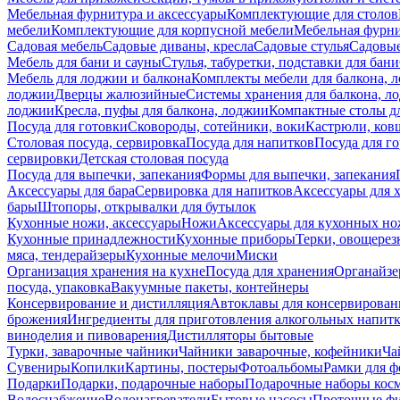
Мебельная фурнитура и аксессуары
Комплектующие для столов
мебели
Комплектующие для корпусной мебели
Мебельная фурн
Садовая мебель
Садовые диваны, кресла
Садовые стулья
Садовые
Мебель для бани и сауны
Стулья, табуретки, подставки для бани
Мебель для лоджии и балкона
Комплекты мебели для балкона, 
лоджии
Дверцы жалюзийные
Системы хранения для балкона, л
лоджии
Кресла, пуфы для балкона, лоджии
Компактные столы дл
Посуда для готовки
Сковороды, сотейники, воки
Кастрюли, ков
Столовая посуда, сервировка
Посуда для напитков
Посуда для г
сервировки
Детская столовая посуда
Посуда для выпечки, запекания
Формы для выпечки, запекания
Аксессуары для бара
Сервировка для напитков
Аксессуары для 
бары
Штопоры, открывалки для бутылок
Кухонные ножи, аксессуары
Ножи
Аксессуары для кухонных н
Кухонные принадлежности
Кухонные приборы
Терки, овощерез
мяса, тендерайзеры
Кухонные мелочи
Миски
Организация хранения на кухне
Посуда для хранения
Органайзе
посуда, упаковка
Вакуумные пакеты, контейнеры
Консервирование и дистилляция
Автоклавы для консервирован
брожения
Ингредиенты для приготовления алкогольных напит
виноделия и пивоварения
Дистилляторы бытовые
Турки, заварочные чайники
Чайники заварочные, кофейники
Ча
Сувениры
Копилки
Картины, постеры
Фотоальбомы
Рамки для ф
Подарки
Подарки, подарочные наборы
Подарочные наборы косм
Водоснабжение
Водонагреватели
Бытовые насосы
Проточные фи