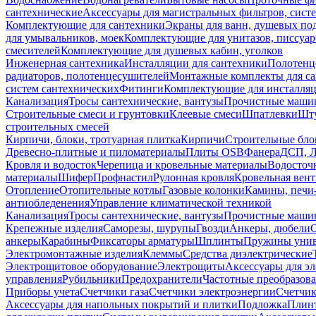
сантехнические
Аксессуары для магистральных фильтров, сист
Комплектующие для сантехники
Экраны для ванн, душевых по
для умывальников, моек
Комплектующие для унитазов, писсуар
смесителей
Комплектующие для душевых кабин, уголков
Инженерная сантехника
Инсталляции для сантехники
Полотенц
радиаторов, полотенцесушителей
Монтажные комплекты для с
систем сантехнических
Фитинги
Комплектующие для инсталля
Канализация
Тросы сантехнические, вантузы
Прочистные маши
Строительные смеси и грунтовки
Клеевые смеси
Шпатлевки
Шту
строительных смесей
Кирпичи, блоки, тротуарная плитка
Кирпичи
Строительные бло
Древесно-плитные и пиломатериалы
Плиты OSB
Фанера
ДСП, 
Кровля и водосток
Черепица и кровельные материалы
Водосточ
материалы
Шифер
Профнастил
Рулонная кровля
Кровельная вен
Отопление
Отопительные котлы
Газовые колонки
Камины, печи
антиобледенения
Управление климатической техникой
Канализация
Тросы сантехнические, вантузы
Прочистные маши
Крепежные изделия
Саморезы, шурупы
Гвозди
Анкеры, дюбели
анкеры
Карабины
Фиксаторы арматуры
Шплинты
Пружины унив
Электромонтажные изделия
Клеммы
Средства диэлектрические
Электрощитовое оборудование
Электрощиты
Аксессуары для э
управления
Рубильники
Предохранители
Частотные преобразов
Приборы учета
Счетчики газа
Счетчики электроэнергии
Счетчи
Аксессуары для напольных покрытий и плитки
Подложка
Плинт