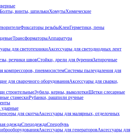
дверные
Болты, винты, шпильки
Хомуты
Химические
творители
Фиксаторы резьбы
Клеи
Герметики, пены
нцевые
Трансформаторы
Аппаратура
уары для светотехники
Аксессуары для светодиодных лент
езы, резчики швов
Стойки, дрели для бурения
Затирочные
ля компрессоров, пневмосистем
Системы пылеудаления для
ие для сварочного оборудования
Аксессуары для сварки,
щи строительные
Зубила, керны, выколотки
Щетки слесарные
чные стамески
Рубанки, рашпили ручные
енты
 ударные
енсеры для скотча
Аксессуары для малярных, отделочных
ная одежда
Спецодежда
Спецобувь
виброоборудования
Аксессуары для генераторов
Аксессуары для