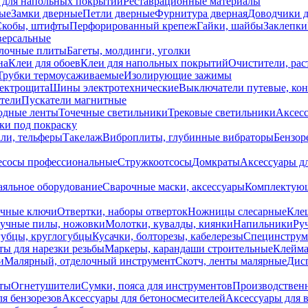
 для напольных покрытий
Реставрационные материалы
ые
Замки дверные
Петли дверные
Фурнитура дверная
Доводчики 
Скобы, штифты
Перфорированный крепеж
Гайки, шайбы
Заклепки
ерсальные
лочные плиты
Багеты, молдинги, уголки
на
Клеи для обоев
Клеи для напольных покрытий
Очистители, рас
Трубки термоусаживаемые
Изолирующие зажимы
лектрощита
Шины электротехнические
Выключатели путевые, ко
атели
Пускатели магнитные
одные ленты
Точечные светильники
Трековые светильники
Аксесс
и под покраску
ли, тельферы
Такелаж
Виброплиты, глубинные вибраторы
Бензор
сосы профессиональные
Стружкоотсосы
Домкраты
Аксессуары д
аяльное оборудование
Сварочные маски, аксессуары
Комплектующ
ечные ключи
Отвертки, наборы отверток
Ножницы слесарные
Кле
учные пилы, ножовки
Молотки, кувалды, киянки
Напильники
Ру
убцы, круглогубцы
Кусачки, болторезы, кабелерезы
Специнструм
ы для нарезки резьбы
Маркеры, карандаши строительные
Клейма
и
Малярный, отделочный инструмент
Скотч, ленты малярные
Дисп
иты
Огнетушители
Сумки, пояса для инструментов
Производствен
я бензорезов
Аксессуары для бетоносмесителей
Аксессуары для 