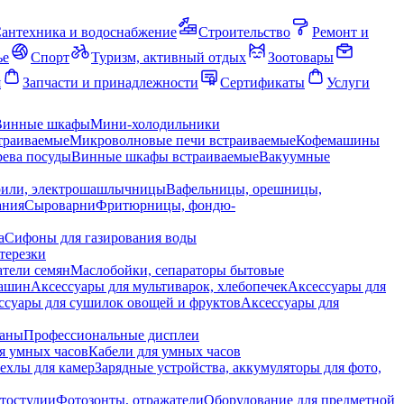
антехника и водоснабжение
Строительство
Ремонт и
ье
Спорт
Туризм, активный отдых
Зоотовары
я
Запчасти и принадлежности
Сертификаты
Услуги
Винные шкафы
Мини-холодильники
траиваемые
Микроволновые печи встраиваемые
Кофемашины
ева посуды
Винные шкафы встраиваемые
Вакуумные
рили, электрошашлычницы
Вафельницы, орешницы,
ания
Сыроварни
Фритюрницы, фондю-
а
Сифоны для газирования воды
терезки
тели семян
Маслобойки, сепараторы бытовые
машин
Аксессуары для мультиварок, хлебопечек
Аксессуары для
ссуары для сушилок овощей и фруктов
Аксессуары для
раны
Профессиональные дисплеи
я умных часов
Кабели для умных часов
ехлы для камер
Зарядные устройства, аккумуляторы для фото,
тостудии
Фотозонты, отражатели
Оборудование для предметной