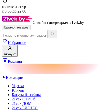
контакт-центр
с
8:00
до
22:00
Онлайн-гипермаркет 21vek.by
Каталог товаров
Избранное
Аккаунт
Корзина
Все акции
Уценка
Климат
Батуты бассейны
21vek СТРОЙ
21vek ДОМ
21vek БИЗНЕС