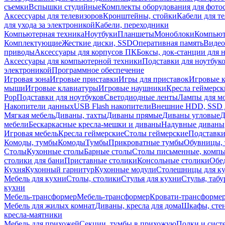
съемки
Вспышки студийные
Комплекты оборудования для фото
Аксессуары для телевизоров
Кронштейны, стойки
Кабели для т
для ухода за электроникой
Кабели, переходники
Компьютерная техника
Ноутбуки
Планшеты
Моноблоки
Компью
Комплектующие
Жесткие диски, SSD
Оперативная память
Видео
приводы
Аксессуары для корпусов ПК
Боксы, док-станции для 
Аксессуары для компьютерной техники
Подставки для ноутбук
электроникой
Программное обеспечение
Игровая зона
Игровые приставки
Игры для приставок
Игровые 
мыши
Игровые клавиатуры
Игровые наушники
Кресла геймерск
Pop
Подставки для ноутбуков
Светодиодные ленты
Лампы для м
Накопители данных
USB Flash накопители
Внешние HDD, SSD 
Мягкая мебель
Диваны, тахты
Диваны прямые
Диваны угловые
Д
мебели
Бескаркасные кресла-мешки и диваны
Надувные диваны
Игровая мебель
Кресла геймерские
Столы геймерские
Подставки
Комоды, тумбы
Комоды
Тумбы
Прикроватные тумбы
Обувницы, 
Столы
Кухонные столы
Барные столы
Столы письменные, комп
столики для бани
Приставные столики
Консольные столики
Обе
Кухня
Кухонный гарнитур
Кухонные модули
Столешницы для к
Мебель для кухни
Столы, столики
Стулья для кухни
Стулья, таб
кухни
Мебель-трансформер
Мебель-трансформер
Кровати-трансформе
Мебель для жилых комнат
Диваны, кресла для дома
Шкафы, стен
кресла-маятники
Мебель для прихожей
Секции, тумбы в прихожую
Полки и сист