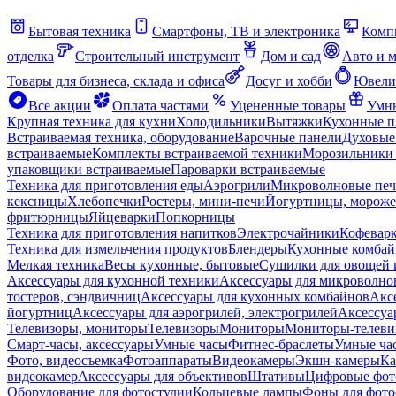
Бытовая техника
Смартфоны, ТВ и электроника
Комп
отделка
Строительный инструмент
Дом и сад
Авто и 
Товары для бизнеса, склада и офиса
Досуг и хобби
Ювели
Все акции
Оплата частями
Уцененные товары
Умны
Крупная техника для кухни
Холодильники
Вытяжки
Кухонные 
Встраиваемая техника, оборудование
Варочные панели
Духовые
встраиваемые
Комплекты встраиваемой техники
Морозильники 
упаковщики встраиваемые
Пароварки встраиваемые
Техника для приготовления еды
Аэрогрили
Микроволновые пе
кексницы
Хлебопечки
Ростеры, мини-печи
Йогуртницы, морож
фритюрницы
Яйцеварки
Попкорницы
Техника для приготовления напитков
Электрочайники
Кофевар
Техника для измельчения продуктов
Блендеры
Кухонные комбай
Мелкая техника
Весы кухонные, бытовые
Сушилки для овощей 
Аксессуары для кухонной техники
Аксессуары для микроволно
тостеров, сэндвичниц
Аксессуары для кухонных комбайнов
Акс
йогуртниц
Аксессуары для аэрогрилей, электрогрилей
Аксессуа
Телевизоры, мониторы
Телевизоры
Мониторы
Мониторы-телеви
Смарт-часы, аксессуары
Умные часы
Фитнес-браслеты
Умные ча
Фото, видеосъемка
Фотоаппараты
Видеокамеры
Экшн-камеры
Ка
видеокамер
Аксессуары для объективов
Штативы
Цифровые фот
Оборудование для фотостудии
Кольцевые лампы
Фоны для фото