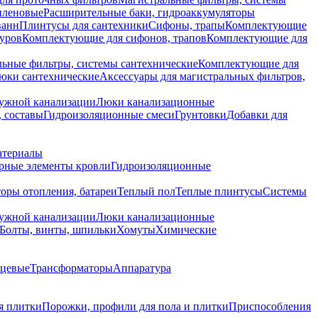
иленовые
Расширительные баки, гидроаккумуляторы
ванн
Плинтусы для сантехники
Сифоны, трапы
Комплектующие
уров
Комплектующие для сифонов, трапов
Комплектующие для
ьные фильтры, системы сантехнические
Комплектующие для
юки сантехнические
Аксессуары для магистральных фильтров,
ружной канализации
Люки канализационные
 составы
Гидроизоляционные смеси
Грунтовки
Добавки для
атериалы
рные элементы кровли
Гидроизоляционные
оры отопления, батареи
Теплый пол
Теплые плинтусы
Системы
ружной канализации
Люки канализационные
Болты, винты, шпильки
Хомуты
Химические
нцевые
Трансформаторы
Аппаратура
я плитки
Порожки, профили для пола и плитки
Приспособления