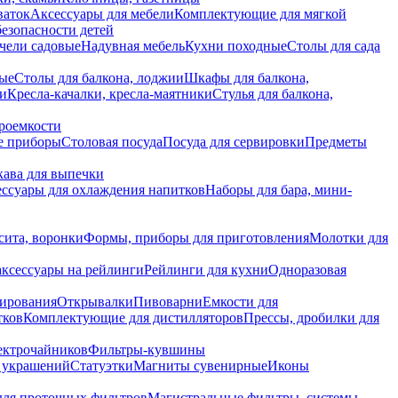
ваток
Аксессуары для мебели
Комплектующие для мягкой
безопасности детей
чели садовые
Надувная мебель
Кухни походные
Столы для сада
вые
Столы для балкона, лоджии
Шкафы для балкона,
ии
Кресла-качалки, кресла-маятники
Стулья для балкона,
роемкости
е приборы
Столовая посуда
Посуда для сервировки
Предметы
укава для выпечки
ссуары для охлаждения напитков
Наборы для бара, мини-
сита, воронки
Формы, приборы для приготовления
Молотки для
аксессуары на рейлинги
Рейлинги для кухни
Одноразовая
вирования
Открывалки
Пивоварни
Емкости для
тков
Комплектующие для дистилляторов
Прессы, дробилки для
лектрочайников
Фильтры-кувшины
я украшений
Статуэтки
Магниты сувенирные
Иконы
ля проточных фильтров
Магистральные фильтры, системы