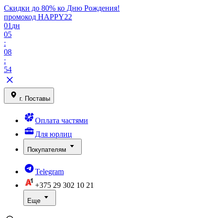
Скидки до 80% ко Дню Рождения!
промокод HAPPY22
01
дн
05
:
08
:
54
г. Поставы
Оплата частями
Для юрлиц
Покупателям
Telegram
+375 29
302 10 21
Еще