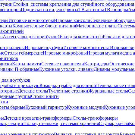
студии
Стойки, системы крепления для студийного оборудования
елевизоров
Подписки на видеосервисы
ТВ-антенны
ТВ-тюнеры
Ак
теры
Игровые компьютеры
Игровые консоли
Серверное оборудов
карты
Компьютерные блоки питания
Материнские платы
Системы
накопителей
ов
Аксессуары для ноутбуков
Очки для компьютера
Рюкзаки для но
контроллеры
Игровые ноутбуки
Игровые компьютеры
Игровые ви
ие
Столы геймерские
Игровые микрофоны
Игровая мультимедиа 
ониторов
диски
Карты памяти
Сетевые накопители
Картридеры
Оптические
иваны П-образные
Кухонные уголки, диваны
Диваны модульные
 для ноутбуков
тумбы в прихожую
Комоды, тумбы для ванной
Пеленальные стол
ьютерные
Детские столы
Туалетные столики
Журнальные столы
Са
денные группы
Столы-книги
ухни
уреты барные
Кухонный гарнитур
Кухонные модули
Кухонные угол
ры
Детские кроватки-трансформеры
Столы-трансформеры
ки, секции
Полки, стеллажи, системы хранения
Стулья, кресла
Ко
емы хранения в прихожую
Вешалки, подставки для зонтов
Банкет