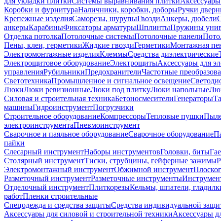
для укладки плитки
Системы выравнивания плитки
Аксессуары
Коробки и фурнитура
Наличники, коробки, доборы
Ручки дверн
Крепежные изделия
Саморезы, шурупы
Гвозди
Анкеры, дюбели
анкеры
Карабины
Фиксаторы арматуры
Шплинты
Пружины унив
Отделка потолка
Потолочные системы
Потолочные панели
Пото
Пены, клеи, герметики
Жидкие гвозди
Герметики
Монтажная пе
Электромонтажные изделия
Клеммы
Средства диэлектрические
Электрощитовое оборудование
Электрощиты
Аксессуары для э
управления
Рубильники
Предохранители
Частотные преобразов
Светотехника
Промышленное и сигнальное освещение
Светоди
Люки
Люки ревизионные
Люки под плитку
Люки напольные
Люк
Силовая и строительная техника
Бетоносмесители
Генераторы
Та
машины
Гидроинструмент
Погрузчики
Строительное оборудование
Компрессоры
Тепловые пушки
Пыле
электроинструмента
Пневмоинструмент
Сварочное и паяльное оборудование
Сварочное оборудование
П
пайки
Слесарный инструмент
Наборы инструментов
Головки, биты
Га
Столярный инструмент
Тиски, струбцины, гейферные зажимы
Р
Электромонтажный инструмент
Обжимной инструмент
Плоског
Разметочный инструмент
Разметочные инструменты
Инструмент
Отделочный инструмент
Плиткорезы
Кельмы, шпатели, гладилк
работ
Пленки строительные
Спецодежда и средства защиты
Средства индивидуальной защ
Аксессуары для силовой и строительной техники
Аксессуары дл