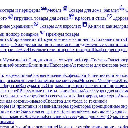
ьютеры и периферия
Мебель
Товары для дома, бакалея
С
мото
Игрушки, товары для детей
Красота и стиль
Здоров
рные украшения
Товары для взрослых
Книги и канцеляри
й подбор подарков
Премиум товары
плиты
Морозильники
Посудомоечные машины
Настольные плиты
 шкафы
Холодильники встраиваемые
Посудомоечные машины вс
встраиваемые
Измельчители пищевых отходов
Шкафы для подогр
чи
Мультиварки
Сэндвичницы, хот-дог мейкеры
Тостеры
Электрог
еницы
Фризеры
Блинницы
Пароварки
Автоклавы для консервиров
ки, кофемашины
Соковыжималки
Кофемолки
Вспениватели молок
ны, измельчители
Планетарные миксеры
Миксеры
Мясорубки
Лом
и фруктов
Вакууматоры
Открывалки, картофелечистки
Проращива
вых печей
Вакуумные пакеты, контейнеры
Аксессуары для кофе
ессуары для мясорубок
Аксессуары для блендеров, миксеров
Аксе
ры для соковыжималок
Средства для ухода за техникой
зоры
ТВ-приставки и медиаплееры
Проекторы
Проекционные эк
сы детские
Умные часы, фитнес-браслеты
Ремешки, аксессуары дл
рты памяти
Объективы
Вспышки
Аксессуары для камер
Сумки и ч
орамки
студии
Студийное освещение
Насадки светоформирующие для фо