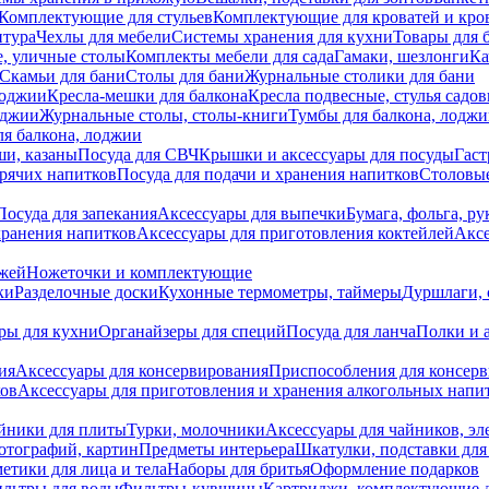
Комплектующие для стульев
Комплектующие для кроватей и кро
итура
Чехлы для мебели
Системы хранения для кухни
Товары для 
, уличные столы
Комплекты мебели для сада
Гамаки, шезлонги
Ка
Скамьи для бани
Столы для бани
Журнальные столики для бани
лоджии
Кресла-мешки для балкона
Кресла подвесные, стулья садо
оджии
Журнальные столы, столы-книги
Тумбы для балкона, лодж
я балкона, лоджии
ши, казаны
Посуда для СВЧ
Крышки и аксессуары для посуды
Гаст
орячих напитков
Посуда для подачи и хранения напитков
Столовы
Посуда для запекания
Аксессуары для выпечки
Бумага, фольга, р
хранения напитков
Аксессуары для приготовления коктейлей
Аксе
ожей
Ножеточки и комплектующие
ки
Разделочные доски
Кухонные термометры, таймеры
Дуршлаги, 
ры для кухни
Органайзеры для специй
Посуда для ланча
Полки и 
ия
Аксессуары для консервирования
Приспособления для консер
ков
Аксессуары для приготовления и хранения алкогольных напи
йники для плиты
Турки, молочники
Аксессуары для чайников, э
отографий, картин
Предметы интерьера
Шкатулки, подставки дл
етики для лица и тела
Наборы для бритья
Оформление подарков
льтры для воды
Фильтры-кувшины
Картриджи, комплектующие д