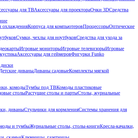
сессуары для ТВ
Аксессуары для проектора
Очки 3D
Средства
ание
 охлаждения
Корпуса для компьютеров
Процессоры
Оптические
утбуков
Сумки, чехлы для ноутбуков
Средства для ухода за
деокарты
Игровые мониторы
Игровые телевизоры
Игровые
акустика
Аксессуары для геймеров
Фигурки Funko
 диски
Детские диваны
Диваны садовые
Комплекты мягкой
ики, комоды
Тумбы под ТВ
Комоды пластиковые
довые столы
Растущие столы и парты
Столы, журнальные
ки, диваны
Стульчики для кормления
Системы хранения для
моды и тумбы
Журнальные столы, столы-книги
Кресла-качалки,
ки, скамьи
Ключницы, газетницы