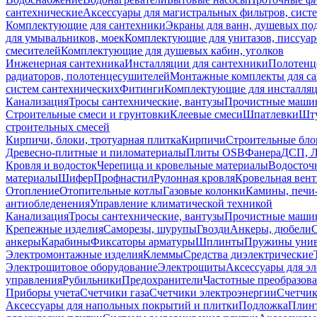
сантехнические
Аксессуары для магистральных фильтров, сист
Комплектующие для сантехники
Экраны для ванн, душевых по
для умывальников, моек
Комплектующие для унитазов, писсуар
смесителей
Комплектующие для душевых кабин, уголков
Инженерная сантехника
Инсталляции для сантехники
Полотенц
радиаторов, полотенцесушителей
Монтажные комплекты для с
систем сантехнических
Фитинги
Комплектующие для инсталля
Канализация
Тросы сантехнические, вантузы
Прочистные маши
Строительные смеси и грунтовки
Клеевые смеси
Шпатлевки
Шту
строительных смесей
Кирпичи, блоки, тротуарная плитка
Кирпичи
Строительные бло
Древесно-плитные и пиломатериалы
Плиты OSB
Фанера
ДСП, 
Кровля и водосток
Черепица и кровельные материалы
Водосточ
материалы
Шифер
Профнастил
Рулонная кровля
Кровельная вен
Отопление
Отопительные котлы
Газовые колонки
Камины, печи
антиобледенения
Управление климатической техникой
Канализация
Тросы сантехнические, вантузы
Прочистные маши
Крепежные изделия
Саморезы, шурупы
Гвозди
Анкеры, дюбели
анкеры
Карабины
Фиксаторы арматуры
Шплинты
Пружины унив
Электромонтажные изделия
Клеммы
Средства диэлектрические
Электрощитовое оборудование
Электрощиты
Аксессуары для э
управления
Рубильники
Предохранители
Частотные преобразов
Приборы учета
Счетчики газа
Счетчики электроэнергии
Счетчи
Аксессуары для напольных покрытий и плитки
Подложка
Плинт