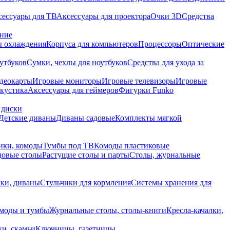
сессуары для ТВ
Аксессуары для проектора
Очки 3D
Средства
ание
 охлаждения
Корпуса для компьютеров
Процессоры
Оптические
утбуков
Сумки, чехлы для ноутбуков
Средства для ухода за
деокарты
Игровые мониторы
Игровые телевизоры
Игровые
акустика
Аксессуары для геймеров
Фигурки Funko
 диски
Детские диваны
Диваны садовые
Комплекты мягкой
ики, комоды
Тумбы под ТВ
Комоды пластиковые
довые столы
Растущие столы и парты
Столы, журнальные
ки, диваны
Стульчики для кормления
Системы хранения для
моды и тумбы
Журнальные столы, столы-книги
Кресла-качалки,
ки, скамьи
Ключницы, газетницы