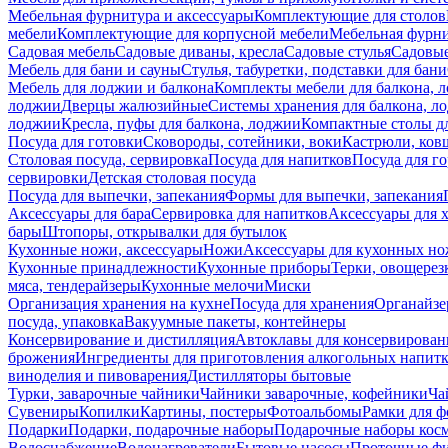
Мебельная фурнитура и аксессуары
Комплектующие для столов
мебели
Комплектующие для корпусной мебели
Мебельная фурн
Садовая мебель
Садовые диваны, кресла
Садовые стулья
Садовые
Мебель для бани и сауны
Стулья, табуретки, подставки для бани
Мебель для лоджии и балкона
Комплекты мебели для балкона, 
лоджии
Дверцы жалюзийные
Системы хранения для балкона, л
лоджии
Кресла, пуфы для балкона, лоджии
Компактные столы дл
Посуда для готовки
Сковороды, сотейники, воки
Кастрюли, ков
Столовая посуда, сервировка
Посуда для напитков
Посуда для г
сервировки
Детская столовая посуда
Посуда для выпечки, запекания
Формы для выпечки, запекания
Аксессуары для бара
Сервировка для напитков
Аксессуары для 
бары
Штопоры, открывалки для бутылок
Кухонные ножи, аксессуары
Ножи
Аксессуары для кухонных н
Кухонные принадлежности
Кухонные приборы
Терки, овощерез
мяса, тендерайзеры
Кухонные мелочи
Миски
Организация хранения на кухне
Посуда для хранения
Органайзе
посуда, упаковка
Вакуумные пакеты, контейнеры
Консервирование и дистилляция
Автоклавы для консервирован
брожения
Ингредиенты для приготовления алкогольных напит
виноделия и пивоварения
Дистилляторы бытовые
Турки, заварочные чайники
Чайники заварочные, кофейники
Ча
Сувениры
Копилки
Картины, постеры
Фотоальбомы
Рамки для ф
Подарки
Подарки, подарочные наборы
Подарочные наборы косм
Водоснабжение
Водонагреватели
Бытовые насосы
Проточные фи