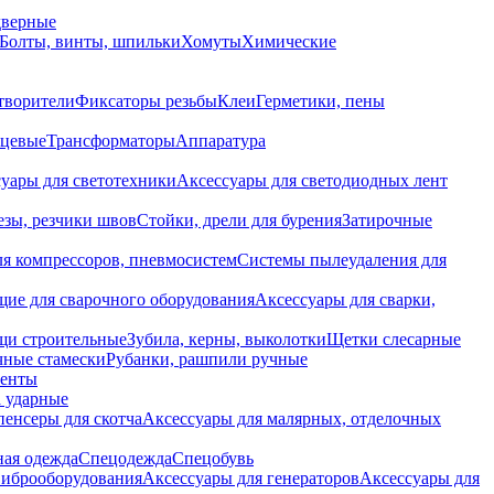
дверные
Болты, винты, шпильки
Хомуты
Химические
творители
Фиксаторы резьбы
Клеи
Герметики, пены
нцевые
Трансформаторы
Аппаратура
уары для светотехники
Аксессуары для светодиодных лент
езы, резчики швов
Стойки, дрели для бурения
Затирочные
ля компрессоров, пневмосистем
Системы пылеудаления для
ие для сварочного оборудования
Аксессуары для сварки,
щи строительные
Зубила, керны, выколотки
Щетки слесарные
чные стамески
Рубанки, рашпили ручные
енты
 ударные
енсеры для скотча
Аксессуары для малярных, отделочных
ная одежда
Спецодежда
Спецобувь
виброоборудования
Аксессуары для генераторов
Аксессуары для