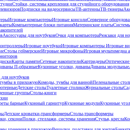
студии
Стойки, системы крепления для студийного оборудования
елевизоров
Подписки на видеосервисы
ТВ-антенны
ТВ-тюнеры
Ак
теры
Игровые компьютеры
Игровые консоли
Серверное оборудов
карты
Компьютерные блоки питания
Материнские платы
Системы
накопителей
ов
Аксессуары для ноутбуков
Очки для компьютера
Рюкзаки для но
контроллеры
Игровые ноутбуки
Игровые компьютеры
Игровые ви
ие
Столы геймерские
Игровые микрофоны
Игровая мультимедиа 
ониторов
диски
Карты памяти
Сетевые накопители
Картридеры
Оптические
иваны П-образные
Кухонные уголки, диваны
Диваны модульные
 для ноутбуков
тумбы в прихожую
Комоды, тумбы для ванной
Пеленальные стол
ьютерные
Детские столы
Туалетные столики
Журнальные столы
Са
денные группы
Столы-книги
ухни
уреты барные
Кухонный гарнитур
Кухонные модули
Кухонные угол
ры
Детские кроватки-трансформеры
Столы-трансформеры
ки, секции
Полки, стеллажи, системы хранения
Стулья, кресла
Ко
емы хранения в прихожую
Вешалки, подставки для зонтов
Банкет