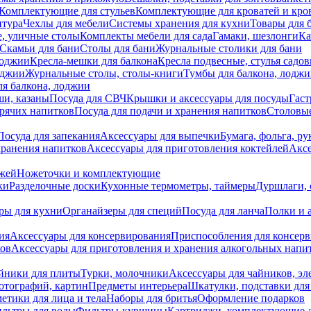
Комплектующие для стульев
Комплектующие для кроватей и кро
итура
Чехлы для мебели
Системы хранения для кухни
Товары для 
, уличные столы
Комплекты мебели для сада
Гамаки, шезлонги
Ка
Скамьи для бани
Столы для бани
Журнальные столики для бани
лоджии
Кресла-мешки для балкона
Кресла подвесные, стулья садо
оджии
Журнальные столы, столы-книги
Тумбы для балкона, лодж
я балкона, лоджии
ши, казаны
Посуда для СВЧ
Крышки и аксессуары для посуды
Гаст
орячих напитков
Посуда для подачи и хранения напитков
Столовы
Посуда для запекания
Аксессуары для выпечки
Бумага, фольга, р
хранения напитков
Аксессуары для приготовления коктейлей
Аксе
ожей
Ножеточки и комплектующие
ки
Разделочные доски
Кухонные термометры, таймеры
Дуршлаги, 
ры для кухни
Органайзеры для специй
Посуда для ланча
Полки и 
ия
Аксессуары для консервирования
Приспособления для консер
ков
Аксессуары для приготовления и хранения алкогольных напи
йники для плиты
Турки, молочники
Аксессуары для чайников, э
отографий, картин
Предметы интерьера
Шкатулки, подставки дл
етики для лица и тела
Наборы для бритья
Оформление подарков
льтры для воды
Фильтры-кувшины
Картриджи, комплектующие д