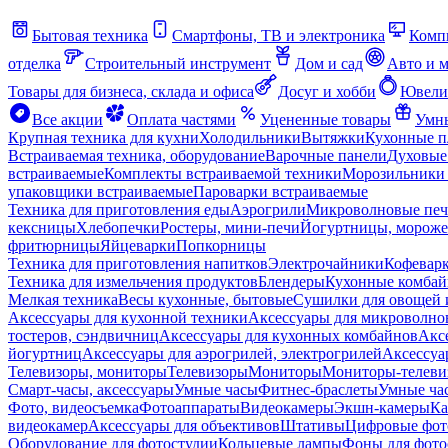
Бытовая техника
Смартфоны, ТВ и электроника
Комп
отделка
Строительный инструмент
Дом и сад
Авто и 
Товары для бизнеса, склада и офиса
Досуг и хобби
Ювели
Все акции
Оплата частями
Уцененные товары
Умны
Крупная техника для кухни
Холодильники
Вытяжки
Кухонные 
Встраиваемая техника, оборудование
Варочные панели
Духовые
встраиваемые
Комплекты встраиваемой техники
Морозильники 
упаковщики встраиваемые
Пароварки встраиваемые
Техника для приготовления еды
Аэрогрили
Микроволновые пе
кексницы
Хлебопечки
Ростеры, мини-печи
Йогуртницы, морож
фритюрницы
Яйцеварки
Попкорницы
Техника для приготовления напитков
Электрочайники
Кофевар
Техника для измельчения продуктов
Блендеры
Кухонные комбай
Мелкая техника
Весы кухонные, бытовые
Сушилки для овощей 
Аксессуары для кухонной техники
Аксессуары для микроволно
тостеров, сэндвичниц
Аксессуары для кухонных комбайнов
Акс
йогуртниц
Аксессуары для аэрогрилей, электрогрилей
Аксессуа
Телевизоры, мониторы
Телевизоры
Мониторы
Мониторы-телеви
Смарт-часы, аксессуары
Умные часы
Фитнес-браслеты
Умные ча
Фото, видеосъемка
Фотоаппараты
Видеокамеры
Экшн-камеры
Ка
видеокамер
Аксессуары для объективов
Штативы
Цифровые фот
Оборудование для фотостудии
Кольцевые лампы
Фоны для фото