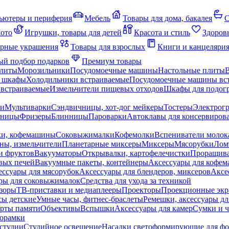
ьютеры и периферия
Мебель
Товары для дома, бакалея
С
мото
Игрушки, товары для детей
Красота и стиль
Здоров
рные украшения
Товары для взрослых
Книги и канцеляри
й подбор подарков
Премиум товары
плиты
Морозильники
Посудомоечные машины
Настольные плиты
 шкафы
Холодильники встраиваемые
Посудомоечные машины вс
встраиваемые
Измельчители пищевых отходов
Шкафы для подогр
чи
Мультиварки
Сэндвичницы, хот-дог мейкеры
Тостеры
Электрог
еницы
Фризеры
Блинницы
Пароварки
Автоклавы для консервиров
ки, кофемашины
Соковыжималки
Кофемолки
Вспениватели молок
ны, измельчители
Планетарные миксеры
Миксеры
Мясорубки
Лом
и фруктов
Вакууматоры
Открывалки, картофелечистки
Проращива
вых печей
Вакуумные пакеты, контейнеры
Аксессуары для кофе
ессуары для мясорубок
Аксессуары для блендеров, миксеров
Аксе
ры для соковыжималок
Средства для ухода за техникой
зоры
ТВ-приставки и медиаплееры
Проекторы
Проекционные эк
сы детские
Умные часы, фитнес-браслеты
Ремешки, аксессуары дл
рты памяти
Объективы
Вспышки
Аксессуары для камер
Сумки и ч
орамки
студии
Студийное освещение
Насадки светоформирующие для фо