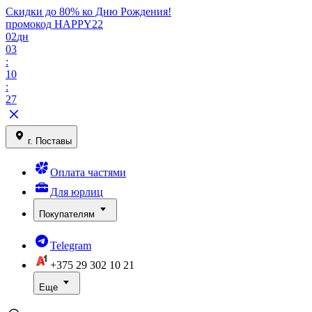
Скидки до 80% ко Дню Рождения!
промокод HAPPY22
02
дн
03
:
10
:
27
г. Поставы
Оплата частями
Для юрлиц
Покупателям
Telegram
+375 29
302 10 21
Еще