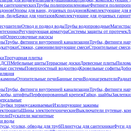
ем сантехнических
Трубы полипропиленовые
Фитинги полипроп
ддонов
Опоры для ванн, душевых поддонов
Комплектующие для 
ов, биде
Бачки для унитазов
Комплектующие для душевых гарнит
есушители
Отвод и подвод воды
Трубы водопроводные
Магистрал
антехники
Регулирующая арматура
Системы защиты от протечек
Л
ций
Опрессовочные насосы
ны
Трубы, фитинги внутренней канализации
Трубы, фитинги на
катурки
Стяжки, самонивелирующие смеси
Строительные смеси,
ки
Тротуарная плитка
ЛДСП
Мебельные щиты
Террасные доски
Древесные плиты
Пилом
ные системы
Поверхностный водоотвод
Кровельные софиты
Добо
тиляция
-камины
Отопительные печи
Банные печи
Водонагреватели
Радиат
ны
Трубы, фитинги внутренней канализации
Трубы, фитинги на
Скобы, штифты
Перфорированный крепеж
Гайки, шайбы
Заклепки
ерсальные
Трубки термоусаживаемые
Изолирующие зажимы
лектрощита
Шины электротехнические
Выключатели путевые, ко
атели
Пускатели магнитные
ки воды
усы, уголки, обводы для труб
Плинтусы для сантехники
Фуги дл