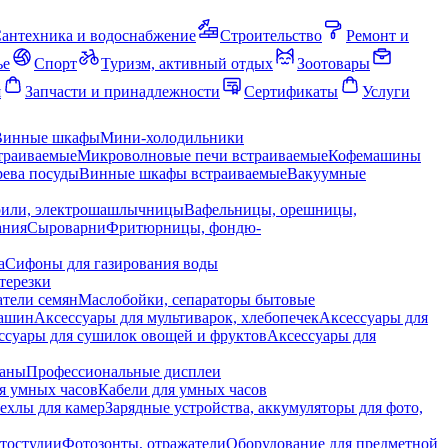
антехника и водоснабжение
Строительство
Ремонт и
ье
Спорт
Туризм, активный отдых
Зоотовары
я
Запчасти и принадлежности
Сертификаты
Услуги
Винные шкафы
Мини-холодильники
траиваемые
Микроволновые печи встраиваемые
Кофемашины
ева посуды
Винные шкафы встраиваемые
Вакуумные
рили, электрошашлычницы
Вафельницы, орешницы,
ания
Сыроварни
Фритюрницы, фондю-
а
Сифоны для газирования воды
терезки
тели семян
Маслобойки, сепараторы бытовые
машин
Аксессуары для мультиварок, хлебопечек
Аксессуары для
ссуары для сушилок овощей и фруктов
Аксессуары для
раны
Профессиональные дисплеи
я умных часов
Кабели для умных часов
ехлы для камер
Зарядные устройства, аккумуляторы для фото,
тостудии
Фотозонты, отражатели
Оборудование для предметной