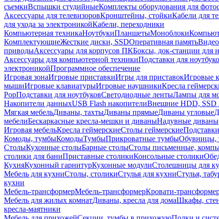
съемки
Вспышки студийные
Комплекты оборудования для фото
Аксессуары для телевизоров
Кронштейны, стойки
Кабели для т
для ухода за электроникой
Кабели, переходники
Компьютерная техника
Ноутбуки
Планшеты
Моноблоки
Компью
Комплектующие
Жесткие диски, SSD
Оперативная память
Видео
приводы
Аксессуары для корпусов ПК
Боксы, док-станции для 
Аксессуары для компьютерной техники
Подставки для ноутбук
электроникой
Программное обеспечение
Игровая зона
Игровые приставки
Игры для приставок
Игровые 
мыши
Игровые клавиатуры
Игровые наушники
Кресла геймерск
Pop
Подставки для ноутбуков
Светодиодные ленты
Лампы для м
Накопители данных
USB Flash накопители
Внешние HDD, SSD 
Мягкая мебель
Диваны, тахты
Диваны прямые
Диваны угловые
Д
мебели
Бескаркасные кресла-мешки и диваны
Надувные диваны
Игровая мебель
Кресла геймерские
Столы геймерские
Подставки
Комоды, тумбы
Комоды
Тумбы
Прикроватные тумбы
Обувницы, 
Столы
Кухонные столы
Барные столы
Столы письменные, комп
столики для бани
Приставные столики
Консольные столики
Обе
Кухня
Кухонный гарнитур
Кухонные модули
Столешницы для к
Мебель для кухни
Столы, столики
Стулья для кухни
Стулья, таб
кухни
Мебель-трансформер
Мебель-трансформер
Кровати-трансформе
Мебель для жилых комнат
Диваны, кресла для дома
Шкафы, стен
кресла-маятники
Мебель для прихожей
Секции, тумбы в прихожую
Полки и сист