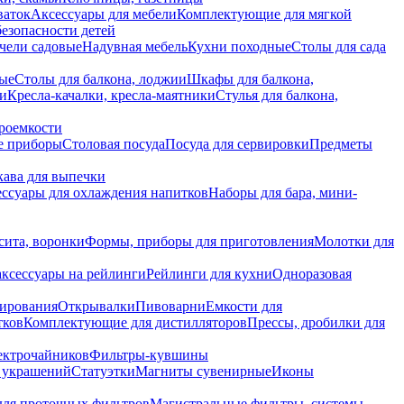
ваток
Аксессуары для мебели
Комплектующие для мягкой
безопасности детей
чели садовые
Надувная мебель
Кухни походные
Столы для сада
вые
Столы для балкона, лоджии
Шкафы для балкона,
ии
Кресла-качалки, кресла-маятники
Стулья для балкона,
роемкости
е приборы
Столовая посуда
Посуда для сервировки
Предметы
укава для выпечки
ссуары для охлаждения напитков
Наборы для бара, мини-
сита, воронки
Формы, приборы для приготовления
Молотки для
аксессуары на рейлинги
Рейлинги для кухни
Одноразовая
вирования
Открывалки
Пивоварни
Емкости для
тков
Комплектующие для дистилляторов
Прессы, дробилки для
лектрочайников
Фильтры-кувшины
я украшений
Статуэтки
Магниты сувенирные
Иконы
ля проточных фильтров
Магистральные фильтры, системы