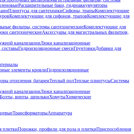
иленовые
Расширительные баки, гидроаккумуляторы
ванн
Плинтусы для сантехники
Сифоны, трапы
Комплектующие
уров
Комплектующие для сифонов, трапов
Комплектующие для
ьные фильтры, системы сантехнические
Комплектующие для
юки сантехнические
Аксессуары для магистральных фильтров,
ружной канализации
Люки канализационные
 составы
Гидроизоляционные смеси
Грунтовки
Добавки для
атериалы
рные элементы кровли
Гидроизоляционные
оры отопления, батареи
Теплый пол
Теплые плинтусы
Системы
ружной канализации
Люки канализационные
Болты, винты, шпильки
Хомуты
Химические
нцевые
Трансформаторы
Аппаратура
я плитки
Порожки, профили для пола и плитки
Приспособления