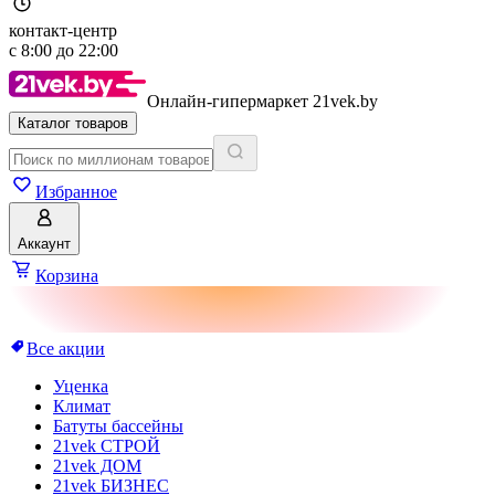
контакт-центр
с
8:00
до
22:00
Онлайн-гипермаркет 21vek.by
Каталог товаров
Избранное
Аккаунт
Корзина
Все акции
Уценка
Климат
Батуты бассейны
21vek СТРОЙ
21vek ДОМ
21vek БИЗНЕС