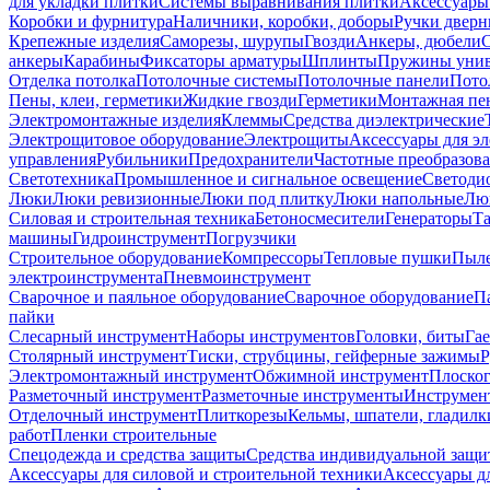
для укладки плитки
Системы выравнивания плитки
Аксессуары
Коробки и фурнитура
Наличники, коробки, доборы
Ручки дверн
Крепежные изделия
Саморезы, шурупы
Гвозди
Анкеры, дюбели
анкеры
Карабины
Фиксаторы арматуры
Шплинты
Пружины унив
Отделка потолка
Потолочные системы
Потолочные панели
Пото
Пены, клеи, герметики
Жидкие гвозди
Герметики
Монтажная пе
Электромонтажные изделия
Клеммы
Средства диэлектрические
Электрощитовое оборудование
Электрощиты
Аксессуары для э
управления
Рубильники
Предохранители
Частотные преобразов
Светотехника
Промышленное и сигнальное освещение
Светоди
Люки
Люки ревизионные
Люки под плитку
Люки напольные
Люк
Силовая и строительная техника
Бетоносмесители
Генераторы
Та
машины
Гидроинструмент
Погрузчики
Строительное оборудование
Компрессоры
Тепловые пушки
Пыле
электроинструмента
Пневмоинструмент
Сварочное и паяльное оборудование
Сварочное оборудование
П
пайки
Слесарный инструмент
Наборы инструментов
Головки, биты
Га
Столярный инструмент
Тиски, струбцины, гейферные зажимы
Р
Электромонтажный инструмент
Обжимной инструмент
Плоског
Разметочный инструмент
Разметочные инструменты
Инструмент
Отделочный инструмент
Плиткорезы
Кельмы, шпатели, гладилк
работ
Пленки строительные
Спецодежда и средства защиты
Средства индивидуальной защ
Аксессуары для силовой и строительной техники
Аксессуары дл