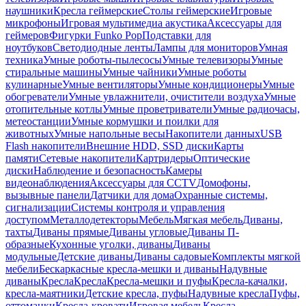
наушники
Кресла геймерские
Столы геймерские
Игровые
микрофоны
Игровая мультимедиа акустика
Аксессуары для
геймеров
Фигурки Funko Pop
Подставки для
ноутбуков
Светодиодные ленты
Лампы для мониторов
Умная
техника
Умные роботы-пылесосы
Умные телевизоры
Умные
стиральные машины
Умные чайники
Умные роботы
кулинарные
Умные вентиляторы
Умные кондиционеры
Умные
обогреватели
Умные увлажнители, очистители воздуха
Умные
отопительные котлы
Умные проветриватели
Умные радиочасы,
метеостанции
Умные кормушки и поилки для
животных
Умные напольные весы
Накопители данных
USB
Flash накопители
Внешние HDD, SSD диски
Карты
памяти
Сетевые накопители
Картридеры
Оптические
диски
Наблюдение и безопасность
Камеры
видеонаблюдения
Аксессуары для CCTV
Домофоны,
вызывные панели
Датчики для дома
Охранные системы,
сигнализации
Системы контроля и управления
доступом
Металлодетекторы
Мебель
Мягкая мебель
Диваны,
тахты
Диваны прямые
Диваны угловые
Диваны П-
образные
Кухонные уголки, диваны
Диваны
модульные
Детские диваны
Диваны садовые
Комплекты мягкой
мебели
Бескаркасные кресла-мешки и диваны
Надувные
диваны
Кресла
Кресла
Кресла-мешки и пуфы
Кресла-качалки,
кресла-маятники
Детские кресла, пуфы
Надувные кресла
Пуфы,
оттоманки
Кресла-кровати
Игровая мебель
Кресла