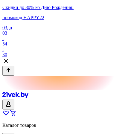
Скидки до 80% ко Дню Рождения!
промокод HAPPY22
03
дн
03
:
54
:
30
Каталог товаров