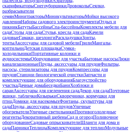
пылесосы, воздуходувки
Аэраторы,
скарификаторы
Снегоуборщики
Дровоколы
Сеялки,
разбрасыватели
семян
Минитракторы
Миникультиваторы
Мойки высокого
давления
Наборы садового электроинструмента
Отдых и
пикник
Батуты
Бассейны
Спа-бассейны
Комплекты мебели для
сада
Столы для сада
Стулья, кресла для сада
Качели
садовые
Гамаки, шезлонги
Раскладушки
Зонты,
тенты
Аксессуары для садовой мебели
Грили
Мангалы,
коптильни
Детская площадка
Сумки-
холодильники
Портативные колонки и
аудиосистемы
Оборудование для участка
Бытовые насосы
Люки
канализационные
Пруды, аксессуары для прудов
Фильтры,
насосы, стерилизаторы для прудов
Компрессоры для
прудов
Станции биологической очистки
Запчасти и
комплектующие для оборудования
Благоустройство
участка
Дачные дома
Беседки
Бани
Хозблоки и
сараи
Аксессуары для озеленения сада
Декор для сада
Почтовые
ящики, таблички
Козырьки
Скворечники, кормушки для
птиц
Домики для насекомых
Фонтаны, скульптуры для
сада
Пруды, аксессуары для прудов
Уличные
обогреватели
Уличные светильники
Противогололедные
реагенты
Декоративный щебень
Сад и огород
Поливочное
оборудование
Садовые опрыскиватели
Шланги для дома и
сада
Парники
Теплицы
Комплектующие для теплиц
Модульные