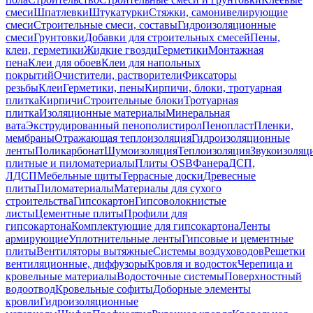
смеси
Шпатлевки
Штукатурки
Стяжки, самонивелирующие
смеси
Строительные смеси, составы
Гидроизоляционные
смеси
Грунтовки
Добавки для строительных смесей
Пены,
клеи, герметики
Жидкие гвозди
Герметики
Монтажная
пена
Клеи для обоев
Клеи для напольных
покрытий
Очистители, растворители
Фиксаторы
резьбы
Клеи
Герметики, пены
Кирпичи, блоки, тротуарная
плитка
Кирпичи
Строительные блоки
Тротуарная
плитка
Изоляционные материалы
Минеральная
вата
Экструдированный пенополистирол
Пенопласт
Пленки,
мембраны
Отражающая теплоизоляция
Гидроизоляционные
ленты
Поликарбонат
Шумоизоляция
Теплоизоляция
Звукоизоляц
плитные и пиломатериалы
Плиты OSB
Фанера
ДСП,
ЛДСП
Мебельные щиты
Террасные доски
Древесные
плиты
Пиломатериалы
Материалы для сухого
строительства
Гипсокартон
Гипсоволокнистые
листы
Цементные плиты
Профили для
гипсокартона
Комплектующие для гипсокартона
Ленты
армирующие
Уплотнительные ленты
Гипсовые и цементные
плиты
Вентиляторы вытяжные
Системы воздуховодов
Решетки
вентиляционные, диффузоры
Кровля и водосток
Черепица и
кровельные материалы
Водосточные системы
Поверхностный
водоотвод
Кровельные софиты
Доборные элементы
кровли
Гидроизоляционные