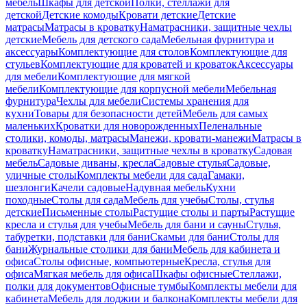
мебель
Шкафы для детской
Полки, стеллажи для
детской
Детские комоды
Кровати детские
Детские
матрасы
Матрасы в кроватку
Наматрасники, защитные чехлы
детские
Мебель для детского сада
Мебельная фурнитура и
аксессуары
Комплектующие для столов
Комплектующие для
стульев
Комплектующие для кроватей и кроваток
Аксессуары
для мебели
Комплектующие для мягкой
мебели
Комплектующие для корпусной мебели
Мебельная
фурнитура
Чехлы для мебели
Системы хранения для
кухни
Товары для безопасности детей
Мебель для самых
маленьких
Кроватки для новорожденных
Пеленальные
столики, комоды, матрасы
Манежи, кровати-манежи
Матрасы в
кроватку
Наматрасники, защитные чехлы в кроватку
Садовая
мебель
Садовые диваны, кресла
Садовые стулья
Садовые,
уличные столы
Комплекты мебели для сада
Гамаки,
шезлонги
Качели садовые
Надувная мебель
Кухни
походные
Столы для сада
Мебель для учебы
Столы, стулья
детские
Письменные столы
Растущие столы и парты
Растущие
кресла и стулья для учебы
Мебель для бани и сауны
Стулья,
табуретки, подставки для бани
Скамьи для бани
Столы для
бани
Журнальные столики для бани
Мебель для кабинета и
офиса
Столы офисные, компьютерные
Кресла, стулья для
офиса
Мягкая мебель для офиса
Шкафы офисные
Стеллажи,
полки для документов
Офисные тумбы
Комплекты мебели для
кабинета
Мебель для лоджии и балкона
Комплекты мебели для