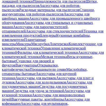
домашней техники
Принадлежности для пылесосов
Щетки,
насадки для пылесосов
Аксессуары для роботов-
пылесосов
Расходные материалы для пылесосов
Станции,
аккумуляторы для роботов-пылесосов
Аксессуары для
швейных машин
Аксессуары для промышленного швейного
оборудования
Аксессуары для стиральных и сушильных
машин
Аксессуары для пароочистителей,
отпаривателей
Аксессуары для стеклоочистителей
Техника для
измельчения продуктов
Блендеры
Кухонные комбайны,
измельчители
Планетарные
миксеры
Миксеры
Мясорубки
Ломтерезки
Комплектующие для
климатической техники
Управление климатической
техникой
Фильтры для климатической техники
Аксессуары для
климатической техники
Мелкая техника
Весы кухонные,
бытовые
Сушилки для овощей и
фруктов
Вакууматоры
Открывалки,
картофелечистки
Проращиватели семян
Маслобойки,
сепараторы бытовые
Аксессуары для крупной
техники
Аксессуары для вытяжек
Аксессуары для плит и
духовок
Аксессуары для холодильников
Аксессуары для
посудомоечных машин
Средства для посудомоечных
машин
Средства для ухода за техникой
Аксессуары для
кухонной техники
Аксессуары для микроволновых
печей
Вакуумные пакеты, контейнеры
Аксессуары для
кофемашин
Аксессуары для мультиварок,