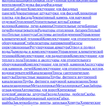
материалы
Шифер
Профнастил
Рулонная кровля
Кровельная
вентиляция
Отделка фасада
Фасадные
панели
Сайдинг
Комплектующие для фасадных
панелей
Декоративные штукатурки для фасада
Клинкерная
плитка для фасада
Декоративный камень для наружной
отделки
Отопление
Отопительные котлы
Газовые
колонки
Камины, печи-камины
Отопительные печи
Банные
печи
Водонагреватели
Радиаторы отопления, батареи
Теплый
пол
Теплые плинтусы
Системы антиобледенения
Управление
климатической техникой
Комплектующие для отопительного
оборудования
Стабилизаторы напряжения
Насосы
циркуляционные
Регулирующая арматура
Отвод и подвод
воды
Дымоходы и комплектующие
Управление климатической
техникой
Комплектующие для радиаторов
Комплектующие для
теплого пола
Топливо и аксессуары для отопительного
оборудования
Комплектующие для печей, каминов
Аксессуары
для каминов, печей
Комплектующие для отопительных котлов,
водонагревателей
Канализация
Тросы сантехнические,
вантузы
Прочистные машины
Трубы, фитинги внутренней
канализации
Трубы, фитинги наружной канализации
Люки
канализационные
Металлопрокат
Металлопрокат
Сваи
Заборы,
ограждения
Автоматика для ворот
Крепежные
изделия
Саморезы, шурупы
Гвозди
Анкеры, дюбели
Скобы,
штифты
Перфорированный крепеж
Гайки,
шайбы
Заклепки
Болты, винты, шпильки
Хомуты
Химические