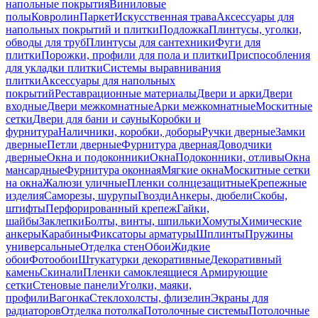
напольные покрытия
Виниловые
полы
Ковролин
Паркет
Искусственная трава
Аксессуары для
напольных покрытий и плитки
Подложка
Плинтусы, уголки,
обводы для труб
Плинтусы для сантехники
Фуги для
плитки
Порожки, профили для пола и плитки
Приспособления
для укладки плитки
Системы выравнивания
плитки
Аксессуары для напольных
покрытий
Реставрационные материалы
Двери и арки
Двери
входные
Двери межкомнатные
Арки межкомнатные
Москитные
сетки
Двери для бани и сауны
Коробки и
фурнитура
Наличники, коробки, доборы
Ручки дверные
Замки
дверные
Петли дверные
Фурнитура дверная
Доводчики
дверные
Окна и подоконники
Окна
Подоконники, отливы
Окна
мансардные
Фурнитура оконная
Мягкие окна
Москитные сетки
на окна
Жалюзи уличные
Пленки солнцезащитные
Крепежные
изделия
Саморезы, шурупы
Гвозди
Анкеры, дюбели
Скобы,
штифты
Перфорированный крепеж
Гайки,
шайбы
Заклепки
Болты, винты, шпильки
Хомуты
Химические
анкеры
Карабины
Фиксаторы арматуры
Шплинты
Пружины
универсальные
Отделка стен
Обои
Жидкие
обои
Фотообои
Штукатурки декоративные
Декоративный
камень
Скинали
Пленки самоклеящиеся
Армирующие
сетки
Стеновые панели
Уголки, маяки,
профили
Вагонка
Стеклохолсты, флизелин
Экраны для
радиаторов
Отделка потолка
Потолочные системы
Потолочные