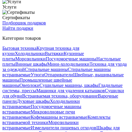
Услуги
Сертификаты
Подборщик подарков
Найти подарки
Категории товаров
Бытовая техника
Крупная техника для
кухни
Холодильники
Вытяжки
Кухонные
плиты
Морозильники
Посудомоечные машины
Настольные
плиты
Винные шкафы
Мини-холодильники
Техника для ухода
за одеждой
Стиральные машины
Стиральные машины
встраиваемые
Утюги
Отпариватели
Швейные, вышивальные
машины
Промышленные швейные
машины
Оверлоки
Сушильные машины, шкафы
Гладильные
системы, прессы
Машинки для удаления катышков
Сушилки
для обуви
Встраиваемая техника, оборудование
Варочные
панели
Духовые шкафы
Холодильники
встраиваемые
Посудомоечные машины
встраиваемые
Микроволновые печи
встраиваемые
Кофемашины встраиваемые
Комплекты
встраиваемой техники
Морозильники
встраиваемые
Измельчители пищевых отходов
Шкафы для