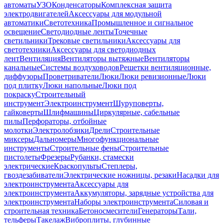
автоматы
УЗО
Конденсаторы
Комплексная защита
электродвигателей
Аксессуары для модульной
автоматики
Светотехника
Промышленное и сигнальное
освещение
Светодиодные ленты
Точечные
светильники
Трековые светильники
Аксессуары для
светотехники
Аксессуары для светодиодных
лент
Вентиляция
Вентиляторы вытяжные
Вентиляторы
канальные
Системы воздуховодов
Решетки вентиляционные,
диффузоры
Проветриватели
Люки
Люки ревизионные
Люки
под плитку
Люки напольные
Люки под
покраску
Строительный
инструмент
Электроинструмент
Шуруповерты,
гайковерты
Шлифмашины
Циркулярные, сабельные
пилы
Перфораторы, отбойные
молотки
Электролобзики
Дрели
Строительные
миксеры
Дальномеры
Многофункциональные
инструменты
Строительные фены
Строительные
пистолеты
Фрезеры
Рубанки, стамески
электрические
Краскопульты
Степлеры,
гвоздезабиватели
Электрические ножницы, резаки
Насадки для
электроинструмента
Аксессуары для
электроинструмента
Аккумуляторы, зарядные устройства для
электроинструмента
Наборы электроинструмента
Силовая и
строительная техника
Бетоносмесители
Генераторы
Тали,
тельферы
Такелаж
Виброплиты, глубинные