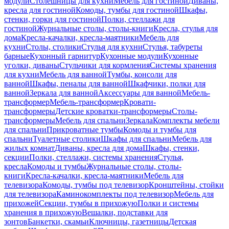
модули
Столешницы для кухни
Мебель для гостиной
Диваны,
кресла для гостиной
Комоды, тумбы для гостиной
Шкафы,
стенки, горки для гостиной
Полки, стеллажи для
гостиной
Журнальные столы, столы-книги
Кресла, стулья для
дома
Кресла-качалки, кресла-маятники
Мебель для
кухни
Столы, столики
Стулья для кухни
Стулья, табуреты
барные
Кухонный гарнитур
Кухонные модули
Кухонные
уголки, диваны
Стульчики для кормления
Системы хранения
для кухни
Мебель для ванной
Тумбы, консоли для
ванной
Шкафы, пеналы для ванной
Шкафчики, полки для
ванной
Зеркала для ванной
Аксессуары для ванной
Мебель-
трансформер
Мебель-трансформер
Кровати-
трансформеры
Детские кроватки-трансформеры
Столы-
трансформеры
Мебель для спальни
Зеркала
Комплекты мебели
для спальни
Прикроватные тумбы
Комоды и тумбы для
спальни
Туалетные столики
Шкафы для спальни
Мебель для
жилых комнат
Диваны, кресла для дома
Шкафы, стенки,
секции
Полки, стеллажи, системы хранения
Стулья,
кресла
Комоды и тумбы
Журнальные столы, столы-
книги
Кресла-качалки, кресла-маятники
Мебель для
телевизора
Комоды, тумбы под телевизор
Кронштейны, стойки
для телевизора
Каминокомплекты под телевизор
Мебель для
прихожей
Секции, тумбы в прихожую
Полки и системы
хранения в прихожую
Вешалки, подставки для
зонтов
Банкетки, скамьи
Ключницы, газетницы
Детская