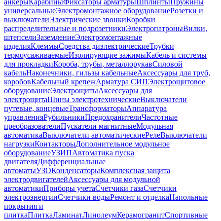
анкеры
Карабины
Фиксаторы арматуры
Шплинты
Пружины
универсальные
Электромонтажное оборудование
Розетки и
выключатели
Электрические звонки
Коробки
распределительные и подрозетники
Электропатроны
Вилки,
штепсели
Заземление
Электромонтажные
изделия
Клеммы
Средства диэлектрические
Трубки
термоусаживаемые
Изолирующие зажимы
Кабель и системы
для прокладки
Короба, трубы, металлорукав
Силовой
кабель
Наконечники, гильзы кабельные
Аксессуары для труб,
коробов
Кабельный крепеж
Арматура СИП
Электрощитовое
оборудование
Электрощиты
Аксессуары для
электрощита
Шины электротехнические
Выключатели
путевые, концевые
Трансформаторы
Аппаратура
управления
Рубильники
Предохранители
Частотные
преобразователи
Пускатели магнитные
Модульная
автоматика
Выключатели автоматические
Реле
Выключатели
нагрузки
Контакторы
Дополнительное модульное
оборудование
УЗИП
Автоматика пуска
двигателя
Дифференциальные
автоматы
УЗО
Конденсаторы
Комплексная защита
электродвигателей
Аксессуары для модульной
автоматики
Приборы учета
Счетчики газа
Счетчики
электроэнергии
Счетчики воды
Ремонт и отделка
Напольные
покрытия и
плитка
Плитка
Ламинат
Линолеум
Керамогранит
Спортивные