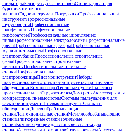
вибраторы
Бензорезы, резчики швов
Стойки, дрели для
бурения
Затирочные
машины
Гидроинструмент
Погрузчики
Профессиональный
инструмент
Профессиональные
шуруповерты
Профессиональные
шлифмашины
Профессиональные
перфораторы
Профессиональные циркулярные
пилы
Профессиональные электролобзики
Профессиональные
дрели
Профессиональные фрезеры
Профессиональные
мультиинструменты
Профессиональные
электрорубанки
Профессиональные строительные
фены
Профессиональные строительные
пистолеты
Профессиональные точильные
станки
Профессиональные
электроножницы
Пневмоинструмент
Наборы
профессионального электроинструмента
Строительное
оборудование
Компрессоры
Тепловые пушки
Пылесосы
профессиональные
Стружкоотсосы
Домкраты
Аксессуары для
компрессоров, пневмосистем
Системы пылеудаления для
электроинструмента
Пневмоинструмент
Станки и
оборудование
Деревообрабатывающие
станки
Ленточнопильные станки
Металлообрабатывающие
станки
Плиткорезные станки
Точильные
станки
Комплектующие для станков
Оснастка для
станков
Аксессуары для станков
Стружкоотсосы
Аксессуары