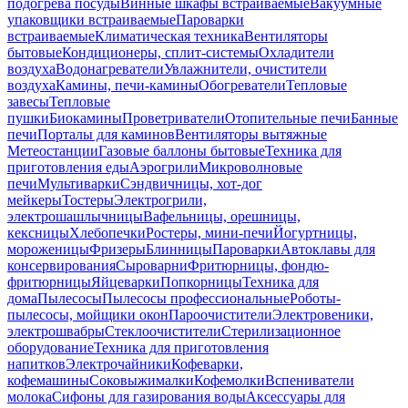
подогрева посуды
Винные шкафы встраиваемые
Вакуумные
упаковщики встраиваемые
Пароварки
встраиваемые
Климатическая техника
Вентиляторы
бытовые
Кондиционеры, сплит-системы
Охладители
воздуха
Водонагреватели
Увлажнители, очистители
воздуха
Камины, печи-камины
Обогреватели
Тепловые
завесы
Тепловые
пушки
Биокамины
Проветриватели
Отопительные печи
Банные
печи
Порталы для каминов
Вентиляторы вытяжные
Метеостанции
Газовые баллоны бытовые
Техника для
приготовления еды
Аэрогрили
Микроволновые
печи
Мультиварки
Сэндвичницы, хот-дог
мейкеры
Тостеры
Электрогрили,
электрошашлычницы
Вафельницы, орешницы,
кексницы
Хлебопечки
Ростеры, мини-печи
Йогуртницы,
мороженицы
Фризеры
Блинницы
Пароварки
Автоклавы для
консервирования
Сыроварни
Фритюрницы, фондю-
фритюрницы
Яйцеварки
Попкорницы
Техника для
дома
Пылесосы
Пылесосы профессиональные
Роботы-
пылесосы, мойщики окон
Пароочистители
Электровеники,
электрошвабры
Стеклоочистители
Стерилизационное
оборудование
Техника для приготовления
напитков
Электрочайники
Кофеварки,
кофемашины
Соковыжималки
Кофемолки
Вспениватели
молока
Сифоны для газирования воды
Аксессуары для