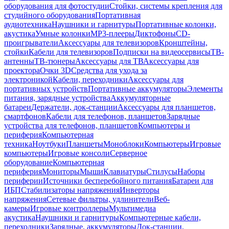
оборудования для фотостудии
Стойки, системы крепления для
студийного оборудования
Портативная
аудиотехника
Наушники и гарнитуры
Портативные колонки,
акустика
Умные колонки
MP3-плееры
Диктофоны
CD-
проигрыватели
Аксессуары для телевизоров
Кронштейны,
стойки
Кабели для телевизоров
Подписки на видеосервисы
ТВ-
антенны
ТВ-тюнеры
Аксессуары для ТВ
Аксессуары для
проектора
Очки 3D
Средства для ухода за
электроникой
Кабели, переходники
Аксессуары для
портативных устройств
Портативные аккумуляторы
Элементы
питания, зарядные устройства
Аккумуляторные
батареи
Держатели, док-станции
Аксессуары для планшетов,
смартфонов
Кабели для телефонов, планшетов
Зарядные
устройства для телефонов, планшетов
Компьютеры и
периферия
Компьютерная
техника
Ноутбуки
Планшеты
Моноблоки
Компьютеры
Игровые
компьютеры
Игровые консоли
Серверное
оборудование
Компьютерная
периферия
Мониторы
Мыши
Клавиатуры
Стилусы
Наборы
периферии
Источники бесперебойного питания
Батареи для
ИБП
Стабилизаторы напряжения
Инверторы
напряжения
Сетевые фильтры, удлинители
Веб-
камеры
Игровые контроллеры
Мультимедиа
акустика
Наушники и гарнитуры
Компьютерные кабели,
переходники
Зарядные, аккумуляторы
Док-станции,