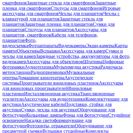
смартфонов
Защитные стекла для смартфонов
Защитные
пленки для смартфонов
Стилусы для смартфонов
Игровые
аксессуары для смартфонов
Чехлы для планшетов
Чехлы с
клавиатурой для планшетов
Защитные стекла для
планшетов
Защитные пленки для планшетов
Сумки для
планшетов
Стилусы для планшетов
Аксессуары для
планшетов, смартфонов
Кабели для телефонов,
планшетов
Фото,
видеосъемка
Фотоаппараты
Видеокамеры
Экшн-камеры
Карты
памяти
Объективы
Вспышки
Аксессуары для камер
Сумки и
чехлы для камер
Зарядные устройства, аккумуляторы для фото,
видеокамер
Аксессуары для объективов
Штативы
Цифровые
фоторамки
Аудиотехника
Мультимедиа акустика
Радиочасы,
метеостанции
Радиоприемники
Музыкальные
центры
Домашние кинотеатры
Акустические
системы
Проигрыватели виниловых пластинок
Аксессуары
для виниловых проигрывателей
Виниловые
пластинки
Инсталляционная акустика
Трансляционные
усилители
Аксессуары для аудиотехники
Комплектующие для
акустики
Акустические кабели
Подставки, стойки для
акустики
Сумки, чехлы для акустики
Оборудование для
фотостудии
Кольцевые лампы
Фоны для фотостудии
Студийное
освещение
Насадки светоформирующие для
фотостудии
Фотозонты, отражатели
Оборудование для
предметной съемки
Вспышки студийные
Комплекты