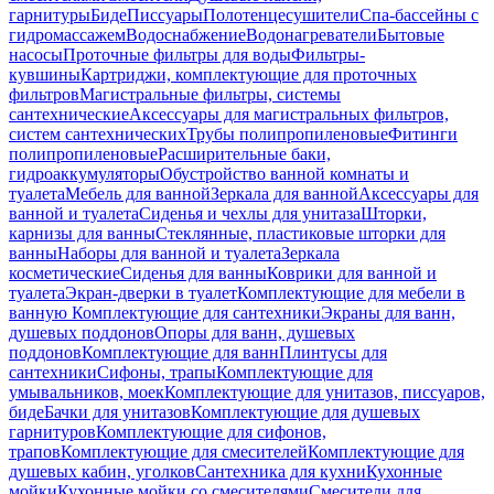
гарнитуры
Биде
Писсуары
Полотенцесушители
Спа-бассейны с
гидромассажем
Водоснабжение
Водонагреватели
Бытовые
насосы
Проточные фильтры для воды
Фильтры-
кувшины
Картриджи, комплектующие для проточных
фильтров
Магистральные фильтры, системы
сантехнические
Аксессуары для магистральных фильтров,
систем сантехнических
Трубы полипропиленовые
Фитинги
полипропиленовые
Расширительные баки,
гидроаккумуляторы
Обустройство ванной комнаты и
туалета
Мебель для ванной
Зеркала для ванной
Аксессуары для
ванной и туалета
Сиденья и чехлы для унитаза
Шторки,
карнизы для ванны
Стеклянные, пластиковые шторки для
ванны
Наборы для ванной и туалета
Зеркала
косметические
Сиденья для ванны
Коврики для ванной и
туалета
Экран-дверки в туалет
Комплектующие для мебели в
ванную
Комплектующие для сантехники
Экраны для ванн,
душевых поддонов
Опоры для ванн, душевых
поддонов
Комплектующие для ванн
Плинтусы для
сантехники
Сифоны, трапы
Комплектующие для
умывальников, моек
Комплектующие для унитазов, писсуаров,
биде
Бачки для унитазов
Комплектующие для душевых
гарнитуров
Комплектующие для сифонов,
трапов
Комплектующие для смесителей
Комплектующие для
душевых кабин, уголков
Сантехника для кухни
Кухонные
мойки
Кухонные мойки со смесителями
Смесители для