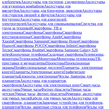
хлебопечек
Аксессуары для тостеров, сэндвичниц
Аксессуары
для кухонных комбайнов
Аксессуары для
мясорубок
Аксессуары для блендеров, миксеров
Аксессуары
для сушилок овощей и фруктов
Аксессуары для
йогуртниц
Аксессуары для аэрогрилей,
электрогрилей
Аксессуары для соковыжималок
Средства для
ухода за техникой
Смартфоны, ТВ и
электроника
Смартфоны
Смартфоны
Смартфоны
восстановленные
Смартфоны Apple
Смартфоны
Xiaomi
Смартфоны Samsung
Смартфоны Honor
Смартфоны
Huawei
Смартфоны POCO
Смартфоны Infinix
Смартфоны
Tecno
Смартфоны Realme
Смартфоны Samsung Galaxy S26
series
Кнопочные телефоны
Складные смартфоны
Телевизоры,
мониторы
Телевизоры
Мониторы
Мониторы-телевизоры
ТВ-
приставки и медиаплееры
Проекторы
Проекционные
экраны
Профессиональные дисплеи
Планшеты, электронные
книги
Планшеты
Электронные книги
Графические
планшеты
Блокноты электронные
Чехлы, бамперы для
планшетов
Аксессуары для планшетов,
смартфонов
Аксессуары для электронных книг
Смарт-часы,
аксессуары
Умные часы
Фитнес-браслеты
Умные часы
детские
Умные часы, фитнес-браслеты
Ремешки, аксессуары
для умных часов
Кабели для умных часов
Аксессуары для
смартфонов, планшетов
Зарядные устройства для телефонов,
планшетов
Чехлы, защитные стекла для телефонов
Чехлы для