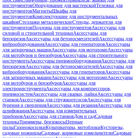
инструментов
Оборудование для мастерской
Тележки для
инструментов
Магниты
Шкафы для
инструментов
Комплектующие для инструментальных
шкафов
Стеллажи металлические
Стенды, держатели для
инструментов
Поддоны для инструментов
Аксессуары для
силовой и строительной техники
Аксессуары для
бензорезов
Аксессуары для бетоносмесителей
Аксессуары для
виброоборудования
Аксессуары для генераторов
Аксессуары
для затирочных машин
Аксессуары для мотопомп
Аксессуары
для мотобуров и бензобуров
Аксессуары для строительного
инструмента
Аксессуары пневмооборудования
Аксессуары для
бензорезов
Аксессуары для бетоносмесителей
Аксессуары для
виброоборудования
Аксессуары для генераторов
Аксессуары
для затирочных машин
Аксессуары для мотопомп
Аксессуары
для мотобуров и бензобуров
Аксессуары для
электроинструмента
Аксессуары для компрессоров,
пневмосистем
Аксессуары для сварки, пайки
Аксессуары для
станков
Аксессуары для стружкоотсосов
Аксессуары для
бурения и сверления
Аксессуары для резания
Аксессуары для
шлифования
Аксессуары для измерительных
приборов
Аксессуары для станков
Дом и сад
Садовая
техника
Триммеры, бензокосы
Цепные
пилы
Газонокосилки
Культиваторы, мотоблоки
Кусторезы,
садовые ножницы
Садовые, кормовые измельчители
Садовые