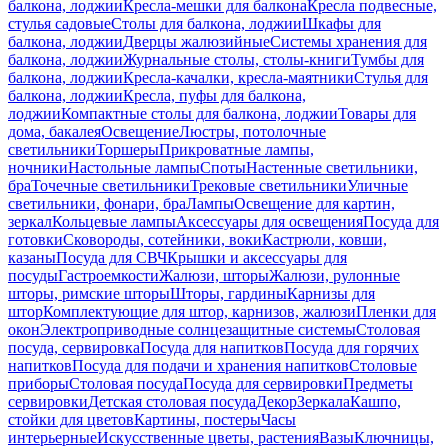
балкона, лоджии
Кресла-мешки для балкона
Кресла подвесные,
стулья садовые
Столы для балкона, лоджии
Шкафы для
балкона, лоджии
Дверцы жалюзийные
Системы хранения для
балкона, лоджии
Журнальные столы, столы-книги
Тумбы для
балкона, лоджии
Кресла-качалки, кресла-маятники
Стулья для
балкона, лоджии
Кресла, пуфы для балкона,
лоджии
Компактные столы для балкона, лоджии
Товары для
дома, бакалея
Освещение
Люстры, потолочные
светильники
Торшеры
Прикроватные лампы,
ночники
Настольные лампы
Споты
Настенные светильники,
бра
Точечные светильники
Трековые светильники
Уличные
светильники, фонари, бра
Лампы
Освещение для картин,
зеркал
Кольцевые лампы
Аксессуары для освещения
Посуда для
готовки
Сковороды, сотейники, воки
Кастрюли, ковши,
казаны
Посуда для СВЧ
Крышки и аксессуары для
посуды
Гастроемкости
Жалюзи, шторы
Жалюзи, рулонные
шторы, римские шторы
Шторы, гардины
Карнизы для
штор
Комплектующие для штор, карнизов, жалюзи
Пленки для
окон
Электроприводные солнцезащитные системы
Столовая
посуда, сервировка
Посуда для напитков
Посуда для горячих
напитков
Посуда для подачи и хранения напитков
Столовые
приборы
Столовая посуда
Посуда для сервировки
Предметы
сервировки
Детская столовая посуда
Декор
Зеркала
Кашпо,
стойки для цветов
Картины, постеры
Часы
интерьерные
Искусственные цветы, растения
Вазы
Ключницы,