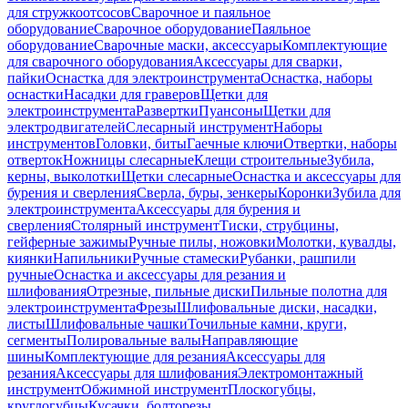
для стружкоотсосов
Сварочное и паяльное
оборудование
Сварочное оборудование
Паяльное
оборудование
Сварочные маски, аксессуары
Комплектующие
для сварочного оборудования
Аксессуары для сварки,
пайки
Оснастка для электроинструмента
Оснастка, наборы
оснастки
Насадки для граверов
Щетки для
электроинструмента
Развертки
Пуансоны
Щетки для
электродвигателей
Слесарный инструмент
Наборы
инструментов
Головки, биты
Гаечные ключи
Отвертки, наборы
отверток
Ножницы слесарные
Клещи строительные
Зубила,
керны, выколотки
Щетки слесарные
Оснастка и аксессуары для
бурения и сверления
Сверла, буры, зенкеры
Коронки
Зубила для
электроинструмента
Аксессуары для бурения и
сверления
Столярный инструмент
Тиски, струбцины,
гейферные зажимы
Ручные пилы, ножовки
Молотки, кувалды,
киянки
Напильники
Ручные стамески
Рубанки, рашпили
ручные
Оснастка и аксессуары для резания и
шлифования
Отрезные, пильные диски
Пильные полотна для
электроинструмента
Фрезы
Шлифовальные диски, насадки,
листы
Шлифовальные чашки
Точильные камни, круги,
сегменты
Полировальные валы
Направляющие
шины
Комплектующие для резания
Аксессуары для
резания
Аксессуары для шлифования
Электромонтажный
инструмент
Обжимной инструмент
Плоскогубцы,
круглогубцы
Кусачки, болторезы,