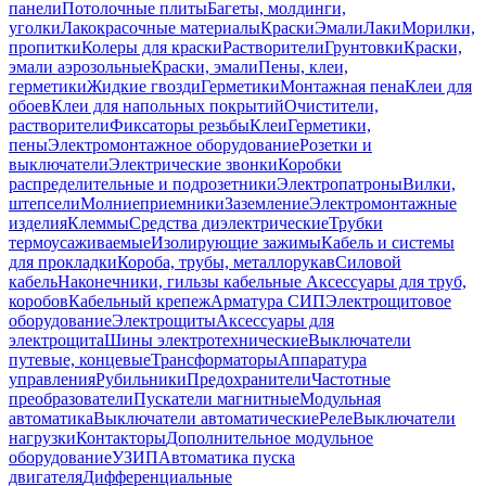
панели
Потолочные плиты
Багеты, молдинги,
уголки
Лакокрасочные материалы
Краски
Эмали
Лаки
Морилки,
пропитки
Колеры для краски
Растворители
Грунтовки
Краски,
эмали аэрозольные
Краски, эмали
Пены, клеи,
герметики
Жидкие гвозди
Герметики
Монтажная пена
Клеи для
обоев
Клеи для напольных покрытий
Очистители,
растворители
Фиксаторы резьбы
Клеи
Герметики,
пены
Электромонтажное оборудование
Розетки и
выключатели
Электрические звонки
Коробки
распределительные и подрозетники
Электропатроны
Вилки,
штепсели
Молниеприемники
Заземление
Электромонтажные
изделия
Клеммы
Средства диэлектрические
Трубки
термоусаживаемые
Изолирующие зажимы
Кабель и системы
для прокладки
Короба, трубы, металлорукав
Силовой
кабель
Наконечники, гильзы кабельные
Аксессуары для труб,
коробов
Кабельный крепеж
Арматура СИП
Электрощитовое
оборудование
Электрощиты
Аксессуары для
электрощита
Шины электротехнические
Выключатели
путевые, концевые
Трансформаторы
Аппаратура
управления
Рубильники
Предохранители
Частотные
преобразователи
Пускатели магнитные
Модульная
автоматика
Выключатели автоматические
Реле
Выключатели
нагрузки
Контакторы
Дополнительное модульное
оборудование
УЗИП
Автоматика пуска
двигателя
Дифференциальные