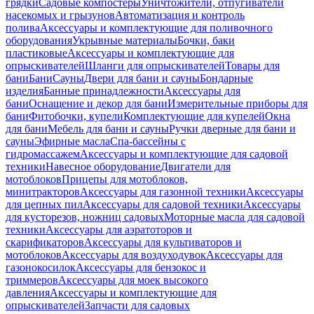
грядки
Садовые компостеры
Уничтожители, отпугиватели
насекомых и грызунов
Автоматизация и контроль
полива
Аксессуары и комплектующие для поливочного
оборудования
Укрывные материалы
Бочки, баки
пластиковые
Аксессуары и комплектующие для
опрыскивателей
Шланги для опрыскивателей
Товары для
бани
Бани
Сауны
Двери для бани и сауны
Бондарные
изделия
Банные принадлежности
Аксессуары для
бани
Оснащение и декор для бани
Измерительные приборы для
бани
Фитобочки, купели
Комплектующие для купелей
Окна
для бани
Мебель для бани и сауны
Ручки дверные для бани и
сауны
Эфирные масла
Спа-бассейны с
гидромассажем
Аксессуары и комплектующие для садовой
техники
Навесное оборудование
Двигатели для
мотоблоков
Прицепы для мотоблоков,
минитракторов
Аксессуары для газонной техники
Аксессуары
для цепных пил
Аксессуары для садовой техники
Аксессуары
для кусторезов, ножниц садовых
Моторные масла для садовой
техники
Аксессуары для аэратоторов и
скарификаторов
Аксессуары для культиваторов и
мотоблоков
Аксессуары для воздуходувок
Аксессуары для
газонокосилок
Аксессуары для бензокос и
триммеров
Аксессуары для моек высокого
давления
Аксессуары и комплектующие для
опрыскивателей
Запчасти для садовых