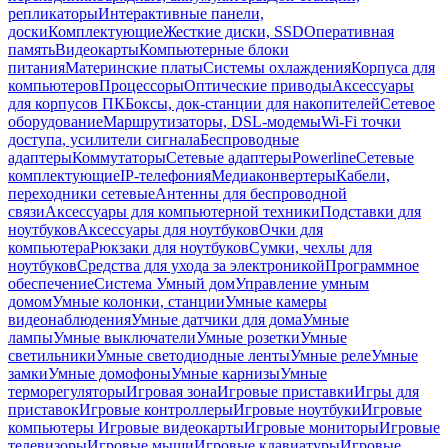
репликаторы
Интерактивные панели,
доски
Комплектующие
Жесткие диски, SSD
Оперативная
память
Видеокарты
Компьютерные блоки
питания
Материнские платы
Системы охлаждения
Корпуса для
компьютеров
Процессоры
Оптические приводы
Аксессуары
для корпусов ПК
Боксы, док-станции для накопителей
Сетевое
оборудование
Маршрутизаторы, DSL-модемы
Wi-Fi точки
доступа, усилители сигнала
Беспроводные
адаптеры
Коммутаторы
Сетевые адаптеры
Powerline
Сетевые
комплектующие
IP-телефония
Медиаконвертеры
Кабели,
переходники сетевые
Антенны для беспроводной
связи
Аксессуары для компьютерной техники
Подставки для
ноутбуков
Аксессуары для ноутбуков
Очки для
компьютера
Рюкзаки для ноутбуков
Сумки, чехлы для
ноутбуков
Средства для ухода за электроникой
Программное
обеспечение
Система Умный дом
Управление умным
домом
Умные колонки, станции
Умные камеры
видеонаблюдения
Умные датчики для дома
Умные
лампы
Умные выключатели
Умные розетки
Умные
светильники
Умные светодиодные ленты
Умные реле
Умные
замки
Умные домофоны
Умные карнизы
Умные
терморегуляторы
Игровая зона
Игровые приставки
Игры для
приставок
Игровые контроллеры
Игровые ноутбуки
Игровые
компьютеры
Игровые видеокарты
Игровые мониторы
Игровые
телевизоры
Игровые мыши
Игровые клавиатуры
Игровые