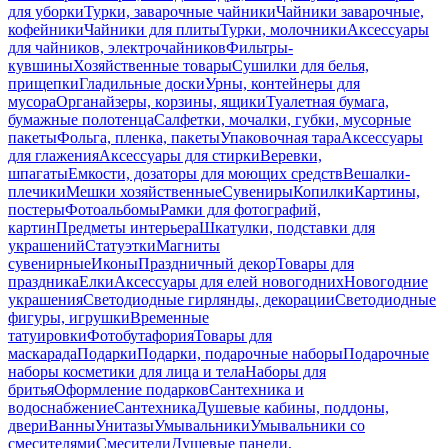
для уборки
Турки, заварочные чайники
Чайники заварочные,
кофейники
Чайники для плиты
Турки, молочники
Аксессуары
для чайников, электрочайников
Фильтры-
кувшины
Хозяйственные товары
Сушилки для белья,
прищепки
Гладильные доски
Урны, контейнеры для
мусора
Органайзеры, корзины, ящики
Туалетная бумага,
бумажные полотенца
Салфетки, мочалки, губки, мусорные
пакеты
Фольга, пленка, пакеты
Упаковочная тара
Аксессуары
для глажения
Аксессуары для стирки
Веревки,
шпагаты
Емкости, дозаторы для моющих средств
Вешалки-
плечики
Мешки хозяйственные
Сувениры
Копилки
Картины,
постеры
Фотоальбомы
Рамки для фотографий,
картин
Предметы интерьера
Шкатулки, подставки для
украшений
Статуэтки
Магниты
сувенирные
Иконы
Праздничный декор
Товары для
праздника
Елки
Аксессуары для елей новогодних
Новогодние
украшения
Светодиодные гирлянды, декорации
Светодиодные
фигуры, игрушки
Временные
татуировки
Фотобутафория
Товары для
маскарада
Подарки
Подарки, подарочные наборы
Подарочные
наборы косметики для лица и тела
Наборы для
бритья
Оформление подарков
Сантехника и
водоснабжение
Сантехника
Душевые кабины, поддоны,
двери
Ванны
Унитазы
Умывальники
Умывальники со
смесителями
Смесители
Душевые панели,