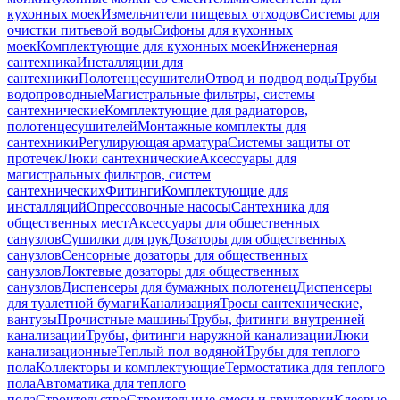
кухонных моек
Измельчители пищевых отходов
Системы для
очистки питьевой воды
Сифоны для кухонных
моек
Комплектующие для кухонных моек
Инженерная
сантехника
Инсталляции для
сантехники
Полотенцесушители
Отвод и подвод воды
Трубы
водопроводные
Магистральные фильтры, системы
сантехнические
Комплектующие для радиаторов,
полотенцесушителей
Монтажные комплекты для
сантехники
Регулирующая арматура
Системы защиты от
протечек
Люки сантехнические
Аксессуары для
магистральных фильтров, систем
сантехнических
Фитинги
Комплектующие для
инсталляций
Опрессовочные насосы
Сантехника для
общественных мест
Аксессуары для общественных
санузлов
Сушилки для рук
Дозаторы для общественных
санузлов
Сенсорные дозаторы для общественных
санузлов
Локтевые дозаторы для общественных
санузлов
Диспенсеры для бумажных полотенец
Диспенсеры
для туалетной бумаги
Канализация
Тросы сантехнические,
вантузы
Прочистные машины
Трубы, фитинги внутренней
канализации
Трубы, фитинги наружной канализации
Люки
канализационные
Теплый пол водяной
Трубы для теплого
пола
Коллекторы и комплектующие
Термостатика для теплого
пола
Автоматика для теплого
пола
Строительство
Строительные смеси и грунтовки
Клеевые