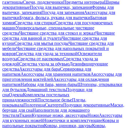
газетницы
Свечи, подсвечники
Предметы интерьера
Ширмы
декоративные
Посуда для выпечки, запекания
Формы для
выпечки, запекания
Посуда для запекания
Аксессуары для
выпечки
Бумага, фольга, рукава для выпечки
Бытовая
химия
Средства для стирки
Средства для посудомоечных
машин
Универсальные, специальные чистящие
средства
Чистящие средства для стекол и зеркал
Чистящие
средства для ванной и туалета
Чистящие средства для
кухни
Средства для мытья посуды
Чистящие средства для
мебели
Чистящие средства для напольных покрытий и
ковров
Средства для ухода за техникой
Освежители
воздуха
Средства от насекомых
Средства ухода за
одеждой
Средства ухода за обувью
Дезинфицирующие
средства
Аксессуары для бара
Сервировка для
напитков
Аксессуары для хранения напитков
Аксессуары для
приготовления коктейлей
Аксессуары для охлаждения
напитков
Наборы для бара, мини-бары
Штопоры, открывалки
для бутылок
Домашний текстиль
Подушки для
сна
Одеяла
Комплекты постельных
принадлежностей
Постельное белье
Пледы,
покрывала
Полотенца
Скатерти
Подушки декоративные
Маски,
беруши для сна
Наполнители для домашнего
текстиля
Ткани
Кухонные ножи, аксессуары
Ножи
Аксессуары
для кухонных ножей
Ножеточки и комплектующие
Ковры и
напольные покрытия
Ковры, циновки, шкуры
Ковры,