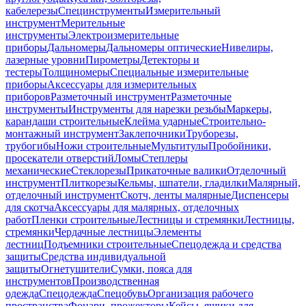
кабелерезы
Специнструменты
Измерительный
инструмент
Мерительные
инструменты
Электроизмерительные
приборы
Дальномеры
Дальномеры оптические
Нивелиры,
лазерные уровни
Пирометры
Детекторы и
тестеры
Толщиномеры
Специальные измерительные
приборы
Аксессуары для измерительных
приборов
Разметочный инструмент
Разметочные
инструменты
Инструменты для нарезки резьбы
Маркеры,
карандаши строительные
Клейма ударные
Строительно-
монтажный инструмент
Заклепочники
Труборезы,
трубогибы
Ножи строительные
Мультитулы
Пробойники,
просекатели отверстий
Ломы
Степлеры
механические
Стеклорезы
Прикаточные валики
Отделочный
инструмент
Плиткорезы
Кельмы, шпатели, гладилки
Малярный,
отделочный инструмент
Скотч, ленты малярные
Диспенсеры
для скотча
Аксессуары для малярных, отделочных
работ
Пленки строительные
Лестницы и стремянки
Лестницы,
стремянки
Чердачные лестницы
Элементы
лестниц
Подъемники строительные
Спецодежда и средства
защиты
Средства индивидуальной
защиты
Огнетушители
Сумки, пояса для
инструментов
Производственная
одежда
Спецодежда
Спецобувь
Организация рабочего
пространства
Фонари, прожекторы
Кейсы, ящики для