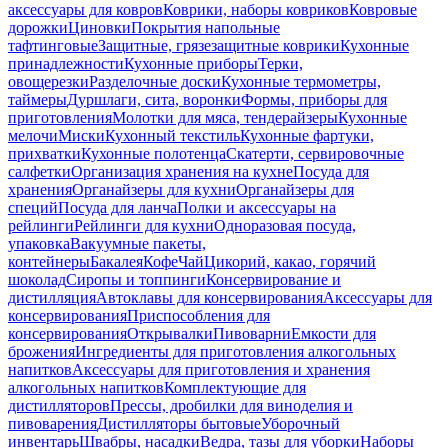
аксессуары для ковров
Коврики, наборы ковриков
Ковровые
дорожки
Циновки
Покрытия напольные
тафтинговые
Защитные, грязезащитные коврики
Кухонные
принадлежности
Кухонные приборы
Терки,
овощерезки
Разделочные доски
Кухонные термометры,
таймеры
Дуршлаги, сита, воронки
Формы, приборы для
приготовления
Молотки для мяса, тендерайзеры
Кухонные
мелочи
Миски
Кухонный текстиль
Кухонные фартуки,
прихватки
Кухонные полотенца
Скатерти, сервировочные
салфетки
Организация хранения на кухне
Посуда для
хранения
Органайзеры для кухни
Органайзеры для
специй
Посуда для ланча
Полки и аксессуары на
рейлинги
Рейлинги для кухни
Одноразовая посуда,
упаковка
Вакуумные пакеты,
контейнеры
Бакалея
Кофе
Чай
Цикорий, какао, горячий
шоколад
Сиропы и топпинги
Консервирование и
дистилляция
Автоклавы для консервирования
Аксессуары для
консервирования
Приспособления для
консервирования
Открывалки
Пивоварни
Емкости для
брожения
Ингредиенты для приготовления алкогольных
напитков
Аксессуары для приготовления и хранения
алкогольных напитков
Комплектующие для
дистилляторов
Прессы, дробилки для виноделия и
пивоварения
Дистилляторы бытовые
Уборочный
инвентарь
Швабры, насадки
Ведра, тазы для уборки
Наборы