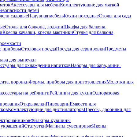
ваток
Аксессуары для мебели
Комплектующие для мягкой
безопасности детей
чели садовые
Надувная мебель
Кухни походные
Столы для сада
вые
Столы для балкона, лоджии
Шкафы для балкона,
ии
Кресла-качалки, кресла-маятники
Стулья для балкона,
роемкости
е приборы
Столовая посуда
Посуда для сервировки
Предметы
укава для выпечки
ссуары для охлаждения напитков
Наборы для бара, мини-
сита, воронки
Формы, приборы для приготовления
Молотки для
аксессуары на рейлинги
Рейлинги для кухни
Одноразовая
вирования
Открывалки
Пивоварни
Емкости для
тков
Комплектующие для дистилляторов
Прессы, дробилки для
лектрочайников
Фильтры-кувшины
я украшений
Статуэтки
Магниты сувенирные
Иконы
ля проточных фильтров
Магистральные фильтры, системы