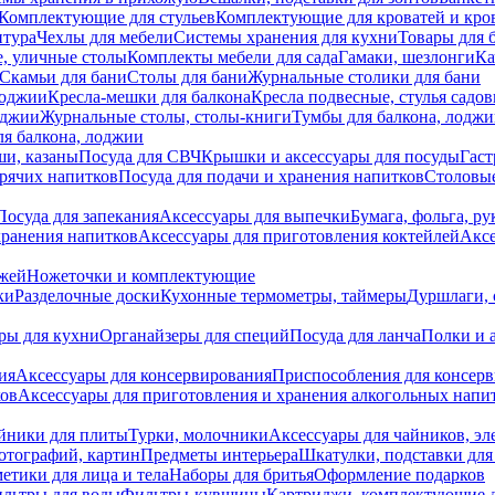
Комплектующие для стульев
Комплектующие для кроватей и кро
итура
Чехлы для мебели
Системы хранения для кухни
Товары для 
, уличные столы
Комплекты мебели для сада
Гамаки, шезлонги
Ка
Скамьи для бани
Столы для бани
Журнальные столики для бани
лоджии
Кресла-мешки для балкона
Кресла подвесные, стулья садо
оджии
Журнальные столы, столы-книги
Тумбы для балкона, лодж
я балкона, лоджии
ши, казаны
Посуда для СВЧ
Крышки и аксессуары для посуды
Гаст
орячих напитков
Посуда для подачи и хранения напитков
Столовы
Посуда для запекания
Аксессуары для выпечки
Бумага, фольга, р
хранения напитков
Аксессуары для приготовления коктейлей
Аксе
ожей
Ножеточки и комплектующие
ки
Разделочные доски
Кухонные термометры, таймеры
Дуршлаги, 
ры для кухни
Органайзеры для специй
Посуда для ланча
Полки и 
ия
Аксессуары для консервирования
Приспособления для консер
ков
Аксессуары для приготовления и хранения алкогольных напи
йники для плиты
Турки, молочники
Аксессуары для чайников, э
отографий, картин
Предметы интерьера
Шкатулки, подставки дл
етики для лица и тела
Наборы для бритья
Оформление подарков
льтры для воды
Фильтры-кувшины
Картриджи, комплектующие д