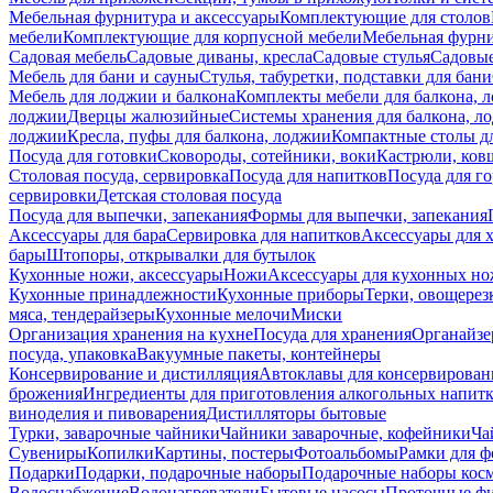
Мебельная фурнитура и аксессуары
Комплектующие для столов
мебели
Комплектующие для корпусной мебели
Мебельная фурн
Садовая мебель
Садовые диваны, кресла
Садовые стулья
Садовые
Мебель для бани и сауны
Стулья, табуретки, подставки для бани
Мебель для лоджии и балкона
Комплекты мебели для балкона, 
лоджии
Дверцы жалюзийные
Системы хранения для балкона, л
лоджии
Кресла, пуфы для балкона, лоджии
Компактные столы дл
Посуда для готовки
Сковороды, сотейники, воки
Кастрюли, ков
Столовая посуда, сервировка
Посуда для напитков
Посуда для г
сервировки
Детская столовая посуда
Посуда для выпечки, запекания
Формы для выпечки, запекания
Аксессуары для бара
Сервировка для напитков
Аксессуары для 
бары
Штопоры, открывалки для бутылок
Кухонные ножи, аксессуары
Ножи
Аксессуары для кухонных н
Кухонные принадлежности
Кухонные приборы
Терки, овощерез
мяса, тендерайзеры
Кухонные мелочи
Миски
Организация хранения на кухне
Посуда для хранения
Органайзе
посуда, упаковка
Вакуумные пакеты, контейнеры
Консервирование и дистилляция
Автоклавы для консервирован
брожения
Ингредиенты для приготовления алкогольных напит
виноделия и пивоварения
Дистилляторы бытовые
Турки, заварочные чайники
Чайники заварочные, кофейники
Ча
Сувениры
Копилки
Картины, постеры
Фотоальбомы
Рамки для ф
Подарки
Подарки, подарочные наборы
Подарочные наборы косм
Водоснабжение
Водонагреватели
Бытовые насосы
Проточные фи