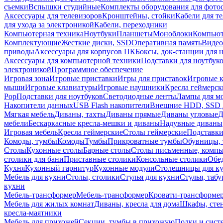
съемки
Вспышки студийные
Комплекты оборудования для фото
Аксессуары для телевизоров
Кронштейны, стойки
Кабели для т
для ухода за электроникой
Кабели, переходники
Компьютерная техника
Ноутбуки
Планшеты
Моноблоки
Компью
Комплектующие
Жесткие диски, SSD
Оперативная память
Видео
приводы
Аксессуары для корпусов ПК
Боксы, док-станции для 
Аксессуары для компьютерной техники
Подставки для ноутбук
электроникой
Программное обеспечение
Игровая зона
Игровые приставки
Игры для приставок
Игровые 
мыши
Игровые клавиатуры
Игровые наушники
Кресла геймерск
Pop
Подставки для ноутбуков
Светодиодные ленты
Лампы для м
Накопители данных
USB Flash накопители
Внешние HDD, SSD 
Мягкая мебель
Диваны, тахты
Диваны прямые
Диваны угловые
Д
мебели
Бескаркасные кресла-мешки и диваны
Надувные диваны
Игровая мебель
Кресла геймерские
Столы геймерские
Подставки
Комоды, тумбы
Комоды
Тумбы
Прикроватные тумбы
Обувницы, 
Столы
Кухонные столы
Барные столы
Столы письменные, комп
столики для бани
Приставные столики
Консольные столики
Обе
Кухня
Кухонный гарнитур
Кухонные модули
Столешницы для к
Мебель для кухни
Столы, столики
Стулья для кухни
Стулья, таб
кухни
Мебель-трансформер
Мебель-трансформер
Кровати-трансформе
Мебель для жилых комнат
Диваны, кресла для дома
Шкафы, стен
кресла-маятники
Мебель для прихожей
Секции, тумбы в прихожую
Полки и сист