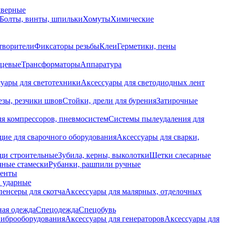
дверные
Болты, винты, шпильки
Хомуты
Химические
творители
Фиксаторы резьбы
Клеи
Герметики, пены
нцевые
Трансформаторы
Аппаратура
уары для светотехники
Аксессуары для светодиодных лент
езы, резчики швов
Стойки, дрели для бурения
Затирочные
ля компрессоров, пневмосистем
Системы пылеудаления для
ие для сварочного оборудования
Аксессуары для сварки,
щи строительные
Зубила, керны, выколотки
Щетки слесарные
чные стамески
Рубанки, рашпили ручные
енты
 ударные
енсеры для скотча
Аксессуары для малярных, отделочных
ная одежда
Спецодежда
Спецобувь
виброоборудования
Аксессуары для генераторов
Аксессуары для