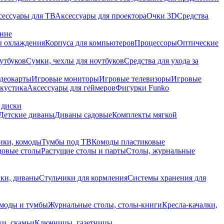
сессуары для ТВ
Аксессуары для проектора
Очки 3D
Средства
ание
 охлаждения
Корпуса для компьютеров
Процессоры
Оптические
утбуков
Сумки, чехлы для ноутбуков
Средства для ухода за
деокарты
Игровые мониторы
Игровые телевизоры
Игровые
акустика
Аксессуары для геймеров
Фигурки Funko
 диски
Детские диваны
Диваны садовые
Комплекты мягкой
ики, комоды
Тумбы под ТВ
Комоды пластиковые
довые столы
Растущие столы и парты
Столы, журнальные
ки, диваны
Стульчики для кормления
Системы хранения для
моды и тумбы
Журнальные столы, столы-книги
Кресла-качалки,
ки, скамьи
Ключницы, газетницы