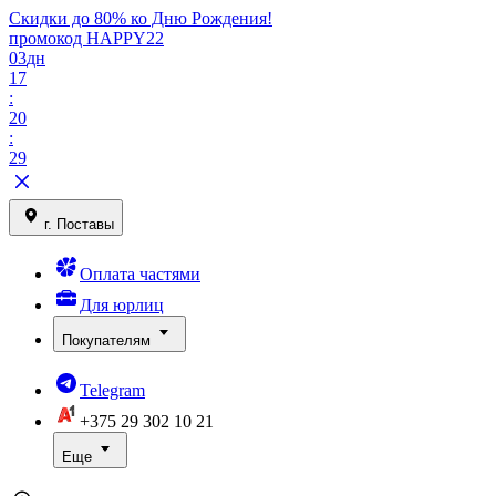
Скидки до 80% ко Дню Рождения!
промокод HAPPY22
03
дн
17
:
20
:
29
г. Поставы
Оплата частями
Для юрлиц
Покупателям
Telegram
+375 29
302 10 21
Еще