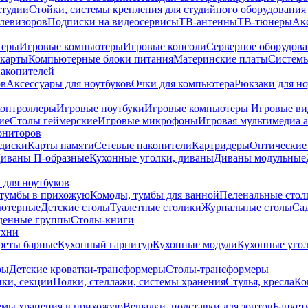
студии
Стойки, системы крепления для студийного оборудования
елевизоров
Подписки на видеосервисы
ТВ-антенны
ТВ-тюнеры
Ак
теры
Игровые компьютеры
Игровые консоли
Серверное оборудов
карты
Компьютерные блоки питания
Материнские платы
Системы
накопителей
ов
Аксессуары для ноутбуков
Очки для компьютера
Рюкзаки для но
контроллеры
Игровые ноутбуки
Игровые компьютеры
Игровые ви
ие
Столы геймерские
Игровые микрофоны
Игровая мультимедиа 
ониторов
диски
Карты памяти
Сетевые накопители
Картридеры
Оптические
иваны П-образные
Кухонные уголки, диваны
Диваны модульные
 для ноутбуков
тумбы в прихожую
Комоды, тумбы для ванной
Пеленальные стол
ьютерные
Детские столы
Туалетные столики
Журнальные столы
Са
денные группы
Столы-книги
ухни
уреты барные
Кухонный гарнитур
Кухонные модули
Кухонные угол
ры
Детские кроватки-трансформеры
Столы-трансформеры
ки, секции
Полки, стеллажи, системы хранения
Стулья, кресла
Ко
емы хранения в прихожую
Вешалки, подставки для зонтов
Банкет