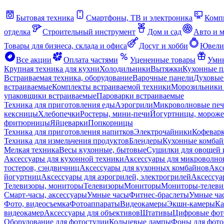
Бытовая техника
Смартфоны, ТВ и электроника
Комп
отделка
Строительный инструмент
Дом и сад
Авто и 
Товары для бизнеса, склада и офиса
Досуг и хобби
Ювели
Все акции
Оплата частями
Уцененные товары
Умны
Крупная техника для кухни
Холодильники
Вытяжки
Кухонные 
Встраиваемая техника, оборудование
Варочные панели
Духовые
встраиваемые
Комплекты встраиваемой техники
Морозильники 
упаковщики встраиваемые
Пароварки встраиваемые
Техника для приготовления еды
Аэрогрили
Микроволновые пе
кексницы
Хлебопечки
Ростеры, мини-печи
Йогуртницы, морож
фритюрницы
Яйцеварки
Попкорницы
Техника для приготовления напитков
Электрочайники
Кофевар
Техника для измельчения продуктов
Блендеры
Кухонные комбай
Мелкая техника
Весы кухонные, бытовые
Сушилки для овощей 
Аксессуары для кухонной техники
Аксессуары для микроволно
тостеров, сэндвичниц
Аксессуары для кухонных комбайнов
Акс
йогуртниц
Аксессуары для аэрогрилей, электрогрилей
Аксессуа
Телевизоры, мониторы
Телевизоры
Мониторы
Мониторы-телеви
Смарт-часы, аксессуары
Умные часы
Фитнес-браслеты
Умные ча
Фото, видеосъемка
Фотоаппараты
Видеокамеры
Экшн-камеры
Ка
видеокамер
Аксессуары для объективов
Штативы
Цифровые фот
Оборудование для фотостудии
Кольцевые лампы
Фоны для фото