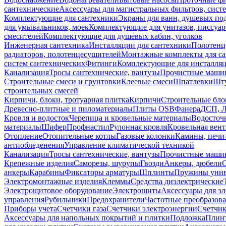
сантехнические
Аксессуары для магистральных фильтров, сист
Комплектующие для сантехники
Экраны для ванн, душевых по
для умывальников, моек
Комплектующие для унитазов, писсуар
смесителей
Комплектующие для душевых кабин, уголков
Инженерная сантехника
Инсталляции для сантехники
Полотенц
радиаторов, полотенцесушителей
Монтажные комплекты для с
систем сантехнических
Фитинги
Комплектующие для инсталля
Канализация
Тросы сантехнические, вантузы
Прочистные маши
Строительные смеси и грунтовки
Клеевые смеси
Шпатлевки
Шту
строительных смесей
Кирпичи, блоки, тротуарная плитка
Кирпичи
Строительные бло
Древесно-плитные и пиломатериалы
Плиты OSB
Фанера
ДСП, 
Кровля и водосток
Черепица и кровельные материалы
Водосточ
материалы
Шифер
Профнастил
Рулонная кровля
Кровельная вен
Отопление
Отопительные котлы
Газовые колонки
Камины, печи
антиобледенения
Управление климатической техникой
Канализация
Тросы сантехнические, вантузы
Прочистные маши
Крепежные изделия
Саморезы, шурупы
Гвозди
Анкеры, дюбели
анкеры
Карабины
Фиксаторы арматуры
Шплинты
Пружины унив
Электромонтажные изделия
Клеммы
Средства диэлектрические
Электрощитовое оборудование
Электрощиты
Аксессуары для э
управления
Рубильники
Предохранители
Частотные преобразов
Приборы учета
Счетчики газа
Счетчики электроэнергии
Счетчи
Аксессуары для напольных покрытий и плитки
Подложка
Плинт