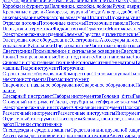
для укладки плитки
Системы выравнивания плитки
Аксессуары
Коробки и фурнитура
Наличники, коробки, доборы
Ручки дверн
Крепежные изделия
Саморезы, шурупы
Гвозди
Анкеры, дюбели
анкеры
Карабины
Фиксаторы арматуры
Шплинты
Пружины унив
Отделка потолка
Потолочные системы
Потолочные панели
Пото
Пены, клеи, герметики
Жидкие гвозди
Герметики
Монтажная пе
Электромонтажные изделия
Клеммы
Средства диэлектрические
Электрощитовое оборудование
Электрощиты
Аксессуары для э
управления
Рубильники
Предохранители
Частотные преобразов
Светотехника
Промышленное и сигнальное освещение
Светоди
Люки
Люки ревизионные
Люки под плитку
Люки напольные
Люк
Силовая и строительная техника
Бетоносмесители
Генераторы
Та
машины
Гидроинструмент
Погрузчики
Строительное оборудование
Компрессоры
Тепловые пушки
Пыле
электроинструмента
Пневмоинструмент
Сварочное и паяльное оборудование
Сварочное оборудование
П
пайки
Слесарный инструмент
Наборы инструментов
Головки, биты
Га
Столярный инструмент
Тиски, струбцины, гейферные зажимы
Р
Электромонтажный инструмент
Обжимной инструмент
Плоског
Разметочный инструмент
Разметочные инструменты
Инструмент
Отделочный инструмент
Плиткорезы
Кельмы, шпатели, гладилк
работ
Пленки строительные
Спецодежда и средства защиты
Средства индивидуальной защ
Аксессуары для силовой и строительной техники
Аксессуары дл