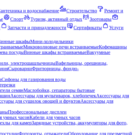
антехника и водоснабжение
Строительство
Ремонт и
ье
Спорт
Туризм, активный отдых
Зоотовары
я
Запчасти и принадлежности
Сертификаты
Услуги
Винные шкафы
Мини-холодильники
траиваемые
Микроволновые печи встраиваемые
Кофемашины
ева посуды
Винные шкафы встраиваемые
Вакуумные
рили, электрошашлычницы
Вафельницы, орешницы,
ания
Сыроварни
Фритюрницы, фондю-
а
Сифоны для газирования воды
терезки
тели семян
Маслобойки, сепараторы бытовые
машин
Аксессуары для мультиварок, хлебопечек
Аксессуары для
ссуары для сушилок овощей и фруктов
Аксессуары для
раны
Профессиональные дисплеи
я умных часов
Кабели для умных часов
ехлы для камер
Зарядные устройства, аккумуляторы для фото,
тостудии
Фотозонты, отражатели
Оборудование для предметной