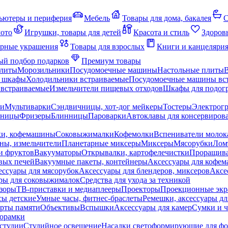
ьютеры и периферия
Мебель
Товары для дома, бакалея
С
мото
Игрушки, товары для детей
Красота и стиль
Здоров
рные украшения
Товары для взрослых
Книги и канцеляри
й подбор подарков
Премиум товары
плиты
Морозильники
Посудомоечные машины
Настольные плиты
 шкафы
Холодильники встраиваемые
Посудомоечные машины вс
встраиваемые
Измельчители пищевых отходов
Шкафы для подогр
чи
Мультиварки
Сэндвичницы, хот-дог мейкеры
Тостеры
Электрог
еницы
Фризеры
Блинницы
Пароварки
Автоклавы для консервиров
ки, кофемашины
Соковыжималки
Кофемолки
Вспениватели молок
ны, измельчители
Планетарные миксеры
Миксеры
Мясорубки
Лом
и фруктов
Вакууматоры
Открывалки, картофелечистки
Проращива
вых печей
Вакуумные пакеты, контейнеры
Аксессуары для кофе
ессуары для мясорубок
Аксессуары для блендеров, миксеров
Аксе
ры для соковыжималок
Средства для ухода за техникой
зоры
ТВ-приставки и медиаплееры
Проекторы
Проекционные эк
сы детские
Умные часы, фитнес-браслеты
Ремешки, аксессуары дл
рты памяти
Объективы
Вспышки
Аксессуары для камер
Сумки и ч
орамки
студии
Студийное освещение
Насадки светоформирующие для фо