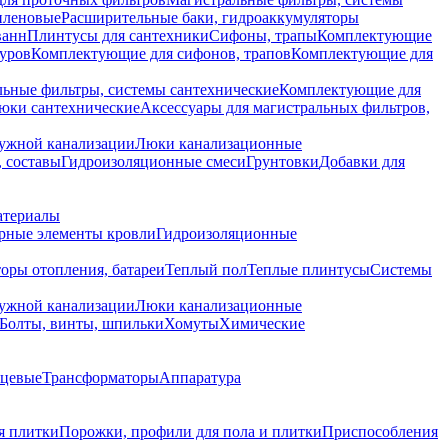
иленовые
Расширительные баки, гидроаккумуляторы
ванн
Плинтусы для сантехники
Сифоны, трапы
Комплектующие
уров
Комплектующие для сифонов, трапов
Комплектующие для
ьные фильтры, системы сантехнические
Комплектующие для
юки сантехнические
Аксессуары для магистральных фильтров,
ружной канализации
Люки канализационные
 составы
Гидроизоляционные смеси
Грунтовки
Добавки для
атериалы
рные элементы кровли
Гидроизоляционные
оры отопления, батареи
Теплый пол
Теплые плинтусы
Системы
ружной канализации
Люки канализационные
Болты, винты, шпильки
Хомуты
Химические
нцевые
Трансформаторы
Аппаратура
я плитки
Порожки, профили для пола и плитки
Приспособления