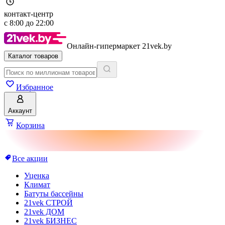
контакт-центр
с
8:00
до
22:00
Онлайн-гипермаркет 21vek.by
Каталог товаров
Избранное
Аккаунт
Корзина
Все акции
Уценка
Климат
Батуты бассейны
21vek СТРОЙ
21vek ДОМ
21vek БИЗНЕС