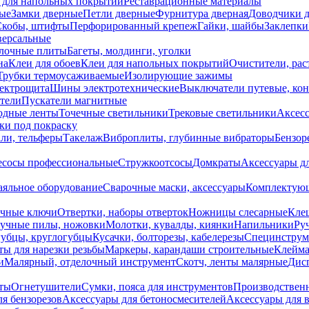
 для напольных покрытий
Реставрационные материалы
ые
Замки дверные
Петли дверные
Фурнитура дверная
Доводчики 
Скобы, штифты
Перфорированный крепеж
Гайки, шайбы
Заклепки
ерсальные
лочные плиты
Багеты, молдинги, уголки
на
Клеи для обоев
Клеи для напольных покрытий
Очистители, рас
Трубки термоусаживаемые
Изолирующие зажимы
лектрощита
Шины электротехнические
Выключатели путевые, ко
атели
Пускатели магнитные
одные ленты
Точечные светильники
Трековые светильники
Аксесс
и под покраску
ли, тельферы
Такелаж
Виброплиты, глубинные вибраторы
Бензор
сосы профессиональные
Стружкоотсосы
Домкраты
Аксессуары д
аяльное оборудование
Сварочные маски, аксессуары
Комплектующ
ечные ключи
Отвертки, наборы отверток
Ножницы слесарные
Кле
учные пилы, ножовки
Молотки, кувалды, киянки
Напильники
Ру
убцы, круглогубцы
Кусачки, болторезы, кабелерезы
Специнструм
ы для нарезки резьбы
Маркеры, карандаши строительные
Клейма
и
Малярный, отделочный инструмент
Скотч, ленты малярные
Дисп
иты
Огнетушители
Сумки, пояса для инструментов
Производствен
я бензорезов
Аксессуары для бетоносмесителей
Аксессуары для 