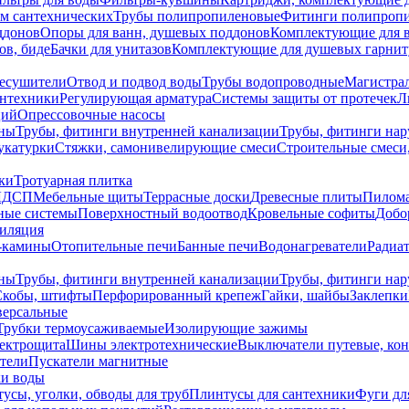
ем сантехнических
Трубы полипропиленовые
Фитинги полипроп
ддонов
Опоры для ванн, душевых поддонов
Комплектующие для 
ов, биде
Бачки для унитазов
Комплектующие для душевых гарнит
есушители
Отвод и подвод воды
Трубы водопроводные
Магистрал
антехники
Регулирующая арматура
Системы защиты от протечек
Л
ций
Опрессовочные насосы
ны
Трубы, фитинги внутренней канализации
Трубы, фитинги на
катурки
Стяжки, самонивелирующие смеси
Строительные смеси,
ки
Тротуарная плитка
ЛДСП
Мебельные щиты
Террасные доски
Древесные плиты
Пилом
ные системы
Поверхностный водоотвод
Кровельные софиты
Добо
тиляция
-камины
Отопительные печи
Банные печи
Водонагреватели
Радиат
ны
Трубы, фитинги внутренней канализации
Трубы, фитинги на
Скобы, штифты
Перфорированный крепеж
Гайки, шайбы
Заклепки
ерсальные
Трубки термоусаживаемые
Изолирующие зажимы
лектрощита
Шины электротехнические
Выключатели путевые, ко
атели
Пускатели магнитные
ки воды
усы, уголки, обводы для труб
Плинтусы для сантехники
Фуги дл