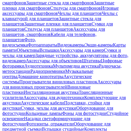
смартфонов
Защитные стекла для смартфонов
Защитные
пленки для смартфонов
Стилусы для смартфонов
Игровые
аксессуары для смартфонов
Чехлы для планшетов
Чехлы с
клавиатурой для планшетов
Защитные стекла для
планшетов
Защитные пленки для планшетов
Сумки для
планшетов
Стилусы для планшетов
Аксессуары для
планшетов, смартфонов
Кабели для телефонов,
планшетов
Фото,
видеосъемка
Фотоаппараты
Видеокамеры
Экшн-камеры
Карты
памяти
Объективы
Вспышки
Аксессуары для камер
Сумки и
чехлы для камер
Зарядные устройства, аккумуляторы для фото,
видеокамер
Аксессуары для объективов
Штативы
Цифровые
фоторамки
Аудиотехника
Мультимедиа акустика
Радиочасы,
метеостанции
Радиоприемники
Музыкальные
центры
Домашние кинотеатры
Акустические
системы
Проигрыватели виниловых пластинок
Аксессуары
для виниловых проигрывателей
Виниловые
пластинки
Инсталляционная акустика
Трансляционные
усилители
Аксессуары для аудиотехники
Комплектующие для
акустики
Акустические кабели
Подставки, стойки для
акустики
Сумки, чехлы для акустики
Оборудование для
фотостудии
Кольцевые лампы
Фоны для фотостудии
Студийное
освещение
Насадки светоформирующие для
фотостудии
Фотозонты, отражатели
Оборудование для
предметной съемки
Вспышки студийные
Комплекты