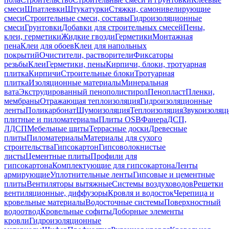
смеси
Шпатлевки
Штукатурки
Стяжки, самонивелирующие
смеси
Строительные смеси, составы
Гидроизоляционные
смеси
Грунтовки
Добавки для строительных смесей
Пены,
клеи, герметики
Жидкие гвозди
Герметики
Монтажная
пена
Клеи для обоев
Клеи для напольных
покрытий
Очистители, растворители
Фиксаторы
резьбы
Клеи
Герметики, пены
Кирпичи, блоки, тротуарная
плитка
Кирпичи
Строительные блоки
Тротуарная
плитка
Изоляционные материалы
Минеральная
вата
Экструдированный пенополистирол
Пенопласт
Пленки,
мембраны
Отражающая теплоизоляция
Гидроизоляционные
ленты
Поликарбонат
Шумоизоляция
Теплоизоляция
Звукоизоляц
плитные и пиломатериалы
Плиты OSB
Фанера
ДСП,
ЛДСП
Мебельные щиты
Террасные доски
Древесные
плиты
Пиломатериалы
Материалы для сухого
строительства
Гипсокартон
Гипсоволокнистые
листы
Цементные плиты
Профили для
гипсокартона
Комплектующие для гипсокартона
Ленты
армирующие
Уплотнительные ленты
Гипсовые и цементные
плиты
Вентиляторы вытяжные
Системы воздуховодов
Решетки
вентиляционные, диффузоры
Кровля и водосток
Черепица и
кровельные материалы
Водосточные системы
Поверхностный
водоотвод
Кровельные софиты
Доборные элементы
кровли
Гидроизоляционные