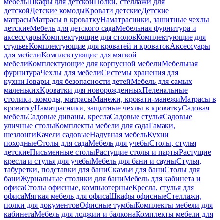
мебель
Шкафы для детской
Полки, стеллажи для
детской
Детские комоды
Кровати детские
Детские
матрасы
Матрасы в кроватку
Наматрасники, защитные чехлы
детские
Мебель для детского сада
Мебельная фурнитура и
аксессуары
Комплектующие для столов
Комплектующие для
стульев
Комплектующие для кроватей и кроваток
Аксессуары
для мебели
Комплектующие для мягкой
мебели
Комплектующие для корпусной мебели
Мебельная
фурнитура
Чехлы для мебели
Системы хранения для
кухни
Товары для безопасности детей
Мебель для самых
маленьких
Кроватки для новорожденных
Пеленальные
столики, комоды, матрасы
Манежи, кровати-манежи
Матрасы в
кроватку
Наматрасники, защитные чехлы в кроватку
Садовая
мебель
Садовые диваны, кресла
Садовые стулья
Садовые,
уличные столы
Комплекты мебели для сада
Гамаки,
шезлонги
Качели садовые
Надувная мебель
Кухни
походные
Столы для сада
Мебель для учебы
Столы, стулья
детские
Письменные столы
Растущие столы и парты
Растущие
кресла и стулья для учебы
Мебель для бани и сауны
Стулья,
табуретки, подставки для бани
Скамьи для бани
Столы для
бани
Журнальные столики для бани
Мебель для кабинета и
офиса
Столы офисные, компьютерные
Кресла, стулья для
офиса
Мягкая мебель для офиса
Шкафы офисные
Стеллажи,
полки для документов
Офисные тумбы
Комплекты мебели для
кабинета
Мебель для лоджии и балкона
Комплекты мебели для