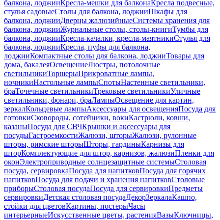
балкона, лоджии
Кресла-мешки для балкона
Кресла подвесные,
стулья садовые
Столы для балкона, лоджии
Шкафы для
балкона, лоджии
Дверцы жалюзийные
Системы хранения для
балкона, лоджии
Журнальные столы, столы-книги
Тумбы для
балкона, лоджии
Кресла-качалки, кресла-маятники
Стулья для
балкона, лоджии
Кресла, пуфы для балкона,
лоджии
Компактные столы для балкона, лоджии
Товары для
дома, бакалея
Освещение
Люстры, потолочные
светильники
Торшеры
Прикроватные лампы,
ночники
Настольные лампы
Споты
Настенные светильники,
бра
Точечные светильники
Трековые светильники
Уличные
светильники, фонари, бра
Лампы
Освещение для картин,
зеркал
Кольцевые лампы
Аксессуары для освещения
Посуда для
готовки
Сковороды, сотейники, воки
Кастрюли, ковши,
казаны
Посуда для СВЧ
Крышки и аксессуары для
посуды
Гастроемкости
Жалюзи, шторы
Жалюзи, рулонные
шторы, римские шторы
Шторы, гардины
Карнизы для
штор
Комплектующие для штор, карнизов, жалюзи
Пленки для
окон
Электроприводные солнцезащитные системы
Столовая
посуда, сервировка
Посуда для напитков
Посуда для горячих
напитков
Посуда для подачи и хранения напитков
Столовые
приборы
Столовая посуда
Посуда для сервировки
Предметы
сервировки
Детская столовая посуда
Декор
Зеркала
Кашпо,
стойки для цветов
Картины, постеры
Часы
интерьерные
Искусственные цветы, растения
Вазы
Ключницы,