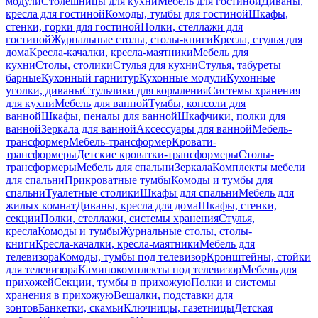
модули
Столешницы для кухни
Мебель для гостиной
Диваны,
кресла для гостиной
Комоды, тумбы для гостиной
Шкафы,
стенки, горки для гостиной
Полки, стеллажи для
гостиной
Журнальные столы, столы-книги
Кресла, стулья для
дома
Кресла-качалки, кресла-маятники
Мебель для
кухни
Столы, столики
Стулья для кухни
Стулья, табуреты
барные
Кухонный гарнитур
Кухонные модули
Кухонные
уголки, диваны
Стульчики для кормления
Системы хранения
для кухни
Мебель для ванной
Тумбы, консоли для
ванной
Шкафы, пеналы для ванной
Шкафчики, полки для
ванной
Зеркала для ванной
Аксессуары для ванной
Мебель-
трансформер
Мебель-трансформер
Кровати-
трансформеры
Детские кроватки-трансформеры
Столы-
трансформеры
Мебель для спальни
Зеркала
Комплекты мебели
для спальни
Прикроватные тумбы
Комоды и тумбы для
спальни
Туалетные столики
Шкафы для спальни
Мебель для
жилых комнат
Диваны, кресла для дома
Шкафы, стенки,
секции
Полки, стеллажи, системы хранения
Стулья,
кресла
Комоды и тумбы
Журнальные столы, столы-
книги
Кресла-качалки, кресла-маятники
Мебель для
телевизора
Комоды, тумбы под телевизор
Кронштейны, стойки
для телевизора
Каминокомплекты под телевизор
Мебель для
прихожей
Секции, тумбы в прихожую
Полки и системы
хранения в прихожую
Вешалки, подставки для
зонтов
Банкетки, скамьи
Ключницы, газетницы
Детская