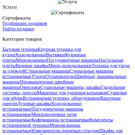
Услуги
Сертификаты
Подборщик подарков
Найти подарки
Категории товаров
Бытовая техника
Крупная техника для
кухни
Холодильники
Вытяжки
Кухонные
плиты
Морозильники
Посудомоечные машины
Настольные
плиты
Винные шкафы
Мини-холодильники
Техника для ухода
за одеждой
Стиральные машины
Стиральные машины
встраиваемые
Утюги
Отпариватели
Швейные, вышивальные
машины
Промышленные швейные
машины
Оверлоки
Сушильные машины, шкафы
Гладильные
системы, прессы
Машинки для удаления катышков
Сушилки
для обуви
Встраиваемая техника, оборудование
Варочные
панели
Духовые шкафы
Холодильники
встраиваемые
Посудомоечные машины
встраиваемые
Микроволновые печи
встраиваемые
Кофемашины встраиваемые
Комплекты
встраиваемой техники
Морозильники
встраиваемые
Измельчители пищевых отходов
Шкафы для