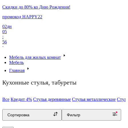
Скидки до 80% ко Дню Рождения!
промокод HAPPY22
02
дн
05
:
56
:
57
Мебель для жилых комнат
Мебель
Главная
Кухонные стулья, табуреты
Все
Кредит 4%
Стулья деревянные
Стулья металлические
Стуль
Сортировка
Фильтр
Каталог товаров