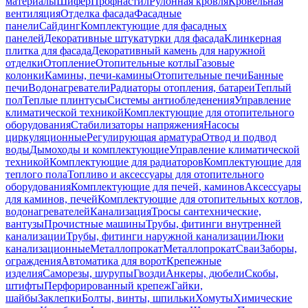
материалы
Шифер
Профнастил
Рулонная кровля
Кровельная
вентиляция
Отделка фасада
Фасадные
панели
Сайдинг
Комплектующие для фасадных
панелей
Декоративные штукатурки для фасада
Клинкерная
плитка для фасада
Декоративный камень для наружной
отделки
Отопление
Отопительные котлы
Газовые
колонки
Камины, печи-камины
Отопительные печи
Банные
печи
Водонагреватели
Радиаторы отопления, батареи
Теплый
пол
Теплые плинтусы
Системы антиобледенения
Управление
климатической техникой
Комплектующие для отопительного
оборудования
Стабилизаторы напряжения
Насосы
циркуляционные
Регулирующая арматура
Отвод и подвод
воды
Дымоходы и комплектующие
Управление климатической
техникой
Комплектующие для радиаторов
Комплектующие для
теплого пола
Топливо и аксессуары для отопительного
оборудования
Комплектующие для печей, каминов
Аксессуары
для каминов, печей
Комплектующие для отопительных котлов,
водонагревателей
Канализация
Тросы сантехнические,
вантузы
Прочистные машины
Трубы, фитинги внутренней
канализации
Трубы, фитинги наружной канализации
Люки
канализационные
Металлопрокат
Металлопрокат
Сваи
Заборы,
ограждения
Автоматика для ворот
Крепежные
изделия
Саморезы, шурупы
Гвозди
Анкеры, дюбели
Скобы,
штифты
Перфорированный крепеж
Гайки,
шайбы
Заклепки
Болты, винты, шпильки
Хомуты
Химические