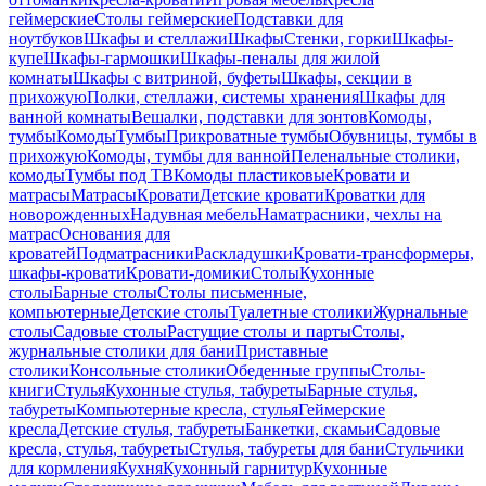
геймерские
Столы геймерские
Подставки для
ноутбуков
Шкафы и стеллажи
Шкафы
Стенки, горки
Шкафы-
купе
Шкафы-гармошки
Шкафы-пеналы для жилой
комнаты
Шкафы с витриной, буфеты
Шкафы, секции в
прихожую
Полки, стеллажи, системы хранения
Шкафы для
ванной комнаты
Вешалки, подставки для зонтов
Комоды,
тумбы
Комоды
Тумбы
Прикроватные тумбы
Обувницы, тумбы в
прихожую
Комоды, тумбы для ванной
Пеленальные столики,
комоды
Тумбы под ТВ
Комоды пластиковые
Кровати и
матрасы
Матрасы
Кровати
Детские кровати
Кроватки для
новорожденных
Надувная мебель
Наматрасники, чехлы на
матрас
Основания для
кроватей
Подматрасники
Раскладушки
Кровати-трансформеры,
шкафы-кровати
Кровати-домики
Столы
Кухонные
столы
Барные столы
Столы письменные,
компьютерные
Детские столы
Туалетные столики
Журнальные
столы
Садовые столы
Растущие столы и парты
Столы,
журнальные столики для бани
Приставные
столики
Консольные столики
Обеденные группы
Столы-
книги
Стулья
Кухонные стулья, табуреты
Барные стулья,
табуреты
Компьютерные кресла, стулья
Геймерские
кресла
Детские стулья, табуреты
Банкетки, скамьи
Садовые
кресла, стулья, табуреты
Стулья, табуреты для бани
Стульчики
для кормления
Кухня
Кухонный гарнитур
Кухонные