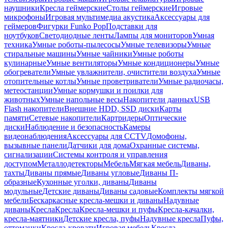
наушники
Кресла геймерские
Столы геймерские
Игровые
микрофоны
Игровая мультимедиа акустика
Аксессуары для
геймеров
Фигурки Funko Pop
Подставки для
ноутбуков
Светодиодные ленты
Лампы для мониторов
Умная
техника
Умные роботы-пылесосы
Умные телевизоры
Умные
стиральные машины
Умные чайники
Умные роботы
кулинарные
Умные вентиляторы
Умные кондиционеры
Умные
обогреватели
Умные увлажнители, очистители воздуха
Умные
отопительные котлы
Умные проветриватели
Умные радиочасы,
метеостанции
Умные кормушки и поилки для
животных
Умные напольные весы
Накопители данных
USB
Flash накопители
Внешние HDD, SSD диски
Карты
памяти
Сетевые накопители
Картридеры
Оптические
диски
Наблюдение и безопасность
Камеры
видеонаблюдения
Аксессуары для CCTV
Домофоны,
вызывные панели
Датчики для дома
Охранные системы,
сигнализации
Системы контроля и управления
доступом
Металлодетекторы
Мебель
Мягкая мебель
Диваны,
тахты
Диваны прямые
Диваны угловые
Диваны П-
образные
Кухонные уголки, диваны
Диваны
модульные
Детские диваны
Диваны садовые
Комплекты мягкой
мебели
Бескаркасные кресла-мешки и диваны
Надувные
диваны
Кресла
Кресла
Кресла-мешки и пуфы
Кресла-качалки,
кресла-маятники
Детские кресла, пуфы
Надувные кресла
Пуфы,
оттоманки
Кресла-кровати
Игровая мебель
Кресла