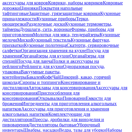
аксессуары для ковров
Коврики, наборы ковриков
Ковровые
дорожки
Циновки
Покрытия напольные
тафтинговые
Защитные, грязезащитные коврики
Кухонные
принадлежности
Кухонные приборы
Терки,
овощерезки
Разделочные доски
Кухонные термометры,
таймеры
Дуршлаги, сита, воронки
Формы, приборы для
приготовления
Молотки для мяса, тендерайзеры
Кухонные
мелочи
Миски
Кухонный текстиль
Кухонные фартуки,
прихватки
Кухонные полотенца
Скатерти, сервировочные
салфетки
Организация хранения на кухне
Посуда для
хранения
Органайзеры для кухни
Органайзеры для
специй
Посуда для ланча
Полки и аксессуары на
рейлинги
Рейлинги для кухни
Одноразовая посуда,
упаковка
Вакуумные пакеты,
контейнеры
Бакалея
Кофе
Чай
Цикорий, какао, горячий
шоколад
Сиропы и топпинги
Консервирование и
дистилляция
Автоклавы для консервирования
Аксессуары для
консервирования
Приспособления для
консервирования
Открывалки
Пивоварни
Емкости для
брожения
Ингредиенты для приготовления алкогольных
напитков
Аксессуары для приготовления и хранения
алкогольных напитков
Комплектующие для
дистилляторов
Прессы, дробилки для виноделия и
пивоварения
Дистилляторы бытовые
Уборочный
инвентарь
Швабры, насадки
Ведра, тазы для уборки
Наборы