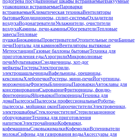
подогрева посуды
Винные шкафы встраиваемые
Вакуумные
упаковщики встраиваемые
Пароварки
встраиваемые
Климатическая техника
Вентиляторы
бытовые
Кондиционеры, сплит-системы
Охладители
воздуха
Водонагреватели
Увлажнители, очистители
воздуха
Камины, печи-камины
Обогреватели
Тепловые
завесы
Тепловые
пушки
Биокамины
Проветриватели
Отопительные печи
Банные
печи
Порталы для каминов
Вентиляторы вытяжные
Метеостанции
Газовые баллоны бытовые
Техника для
приготовления еды
Аэрогрили
Микроволновые
печи
Мультиварки
Сэндвичницы, хот-дог
мейкеры
Тостеры
Электрогрили,
электрошашлычницы
Вафельницы, орешницы,
кексницы
Хлебопечки
Ростеры, мини-печи
Йогуртницы,
мороженицы
Фризеры
Блинницы
Пароварки
Автоклавы для
консервирования
Сыроварни
Фритюрницы, фондю-
фритюрницы
Яйцеварки
Попкорницы
Техника для
дома
Пылесосы
Пылесосы профессиональные
Роботы-
пылесосы, мойщики окон
Пароочистители
Электровеники,
электрошвабры
Стеклоочистители
Стерилизационное
оборудование
Техника для приготовления
напитков
Электрочайники
Кофеварки,
кофемашины
Соковыжималки
Кофемолки
Вспениватели
молока
Сифоны для газирования воды
Аксессуары для