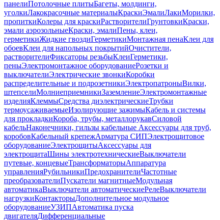
панели
Потолочные плиты
Багеты, молдинги,
уголки
Лакокрасочные материалы
Краски
Эмали
Лаки
Морилки,
пропитки
Колеры для краски
Растворители
Грунтовки
Краски,
эмали аэрозольные
Краски, эмали
Пены, клеи,
герметики
Жидкие гвозди
Герметики
Монтажная пена
Клеи для
обоев
Клеи для напольных покрытий
Очистители,
растворители
Фиксаторы резьбы
Клеи
Герметики,
пены
Электромонтажное оборудование
Розетки и
выключатели
Электрические звонки
Коробки
распределительные и подрозетники
Электропатроны
Вилки,
штепсели
Молниеприемники
Заземление
Электромонтажные
изделия
Клеммы
Средства диэлектрические
Трубки
термоусаживаемые
Изолирующие зажимы
Кабель и системы
для прокладки
Короба, трубы, металлорукав
Силовой
кабель
Наконечники, гильзы кабельные
Аксессуары для труб,
коробов
Кабельный крепеж
Арматура СИП
Электрощитовое
оборудование
Электрощиты
Аксессуары для
электрощита
Шины электротехнические
Выключатели
путевые, концевые
Трансформаторы
Аппаратура
управления
Рубильники
Предохранители
Частотные
преобразователи
Пускатели магнитные
Модульная
автоматика
Выключатели автоматические
Реле
Выключатели
нагрузки
Контакторы
Дополнительное модульное
оборудование
УЗИП
Автоматика пуска
двигателя
Дифференциальные