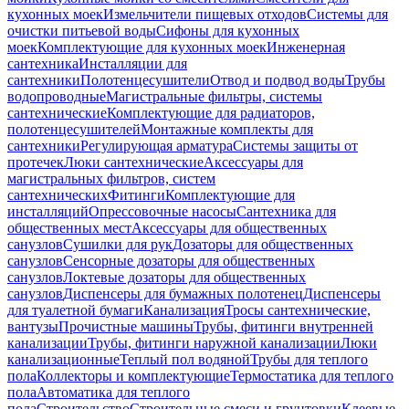
кухонных моек
Измельчители пищевых отходов
Системы для
очистки питьевой воды
Сифоны для кухонных
моек
Комплектующие для кухонных моек
Инженерная
сантехника
Инсталляции для
сантехники
Полотенцесушители
Отвод и подвод воды
Трубы
водопроводные
Магистральные фильтры, системы
сантехнические
Комплектующие для радиаторов,
полотенцесушителей
Монтажные комплекты для
сантехники
Регулирующая арматура
Системы защиты от
протечек
Люки сантехнические
Аксессуары для
магистральных фильтров, систем
сантехнических
Фитинги
Комплектующие для
инсталляций
Опрессовочные насосы
Сантехника для
общественных мест
Аксессуары для общественных
санузлов
Сушилки для рук
Дозаторы для общественных
санузлов
Сенсорные дозаторы для общественных
санузлов
Локтевые дозаторы для общественных
санузлов
Диспенсеры для бумажных полотенец
Диспенсеры
для туалетной бумаги
Канализация
Тросы сантехнические,
вантузы
Прочистные машины
Трубы, фитинги внутренней
канализации
Трубы, фитинги наружной канализации
Люки
канализационные
Теплый пол водяной
Трубы для теплого
пола
Коллекторы и комплектующие
Термостатика для теплого
пола
Автоматика для теплого
пола
Строительство
Строительные смеси и грунтовки
Клеевые