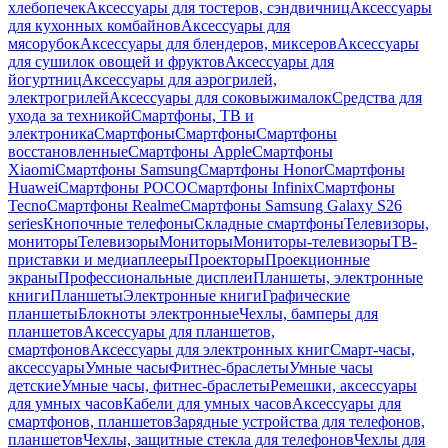
хлебопечек
Аксессуары для тостеров, сэндвичниц
Аксессуары
для кухонных комбайнов
Аксессуары для
мясорубок
Аксессуары для блендеров, миксеров
Аксессуары
для сушилок овощей и фруктов
Аксессуары для
йогуртниц
Аксессуары для аэрогрилей,
электрогрилей
Аксессуары для соковыжималок
Средства для
ухода за техникой
Смартфоны, ТВ и
электроника
Смартфоны
Смартфоны
Смартфоны
восстановленные
Смартфоны Apple
Смартфоны
Xiaomi
Смартфоны Samsung
Смартфоны Honor
Смартфоны
Huawei
Смартфоны POCO
Смартфоны Infinix
Смартфоны
Tecno
Смартфоны Realme
Смартфоны Samsung Galaxy S26
series
Кнопочные телефоны
Складные смартфоны
Телевизоры,
мониторы
Телевизоры
Мониторы
Мониторы-телевизоры
ТВ-
приставки и медиаплееры
Проекторы
Проекционные
экраны
Профессиональные дисплеи
Планшеты, электронные
книги
Планшеты
Электронные книги
Графические
планшеты
Блокноты электронные
Чехлы, бамперы для
планшетов
Аксессуары для планшетов,
смартфонов
Аксессуары для электронных книг
Смарт-часы,
аксессуары
Умные часы
Фитнес-браслеты
Умные часы
детские
Умные часы, фитнес-браслеты
Ремешки, аксессуары
для умных часов
Кабели для умных часов
Аксессуары для
смартфонов, планшетов
Зарядные устройства для телефонов,
планшетов
Чехлы, защитные стекла для телефонов
Чехлы для