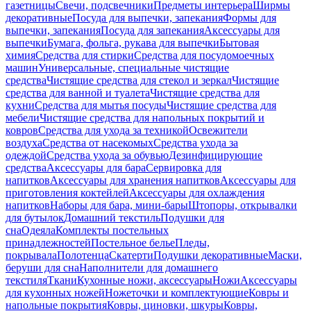
газетницы
Свечи, подсвечники
Предметы интерьера
Ширмы
декоративные
Посуда для выпечки, запекания
Формы для
выпечки, запекания
Посуда для запекания
Аксессуары для
выпечки
Бумага, фольга, рукава для выпечки
Бытовая
химия
Средства для стирки
Средства для посудомоечных
машин
Универсальные, специальные чистящие
средства
Чистящие средства для стекол и зеркал
Чистящие
средства для ванной и туалета
Чистящие средства для
кухни
Средства для мытья посуды
Чистящие средства для
мебели
Чистящие средства для напольных покрытий и
ковров
Средства для ухода за техникой
Освежители
воздуха
Средства от насекомых
Средства ухода за
одеждой
Средства ухода за обувью
Дезинфицирующие
средства
Аксессуары для бара
Сервировка для
напитков
Аксессуары для хранения напитков
Аксессуары для
приготовления коктейлей
Аксессуары для охлаждения
напитков
Наборы для бара, мини-бары
Штопоры, открывалки
для бутылок
Домашний текстиль
Подушки для
сна
Одеяла
Комплекты постельных
принадлежностей
Постельное белье
Пледы,
покрывала
Полотенца
Скатерти
Подушки декоративные
Маски,
беруши для сна
Наполнители для домашнего
текстиля
Ткани
Кухонные ножи, аксессуары
Ножи
Аксессуары
для кухонных ножей
Ножеточки и комплектующие
Ковры и
напольные покрытия
Ковры, циновки, шкуры
Ковры,