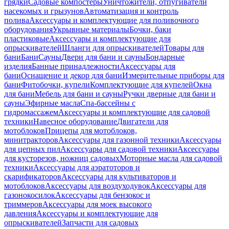
грядки
Садовые компостеры
Уничтожители, отпугиватели
насекомых и грызунов
Автоматизация и контроль
полива
Аксессуары и комплектующие для поливочного
оборудования
Укрывные материалы
Бочки, баки
пластиковые
Аксессуары и комплектующие для
опрыскивателей
Шланги для опрыскивателей
Товары для
бани
Бани
Сауны
Двери для бани и сауны
Бондарные
изделия
Банные принадлежности
Аксессуары для
бани
Оснащение и декор для бани
Измерительные приборы для
бани
Фитобочки, купели
Комплектующие для купелей
Окна
для бани
Мебель для бани и сауны
Ручки дверные для бани и
сауны
Эфирные масла
Спа-бассейны с
гидромассажем
Аксессуары и комплектующие для садовой
техники
Навесное оборудование
Двигатели для
мотоблоков
Прицепы для мотоблоков,
минитракторов
Аксессуары для газонной техники
Аксессуары
для цепных пил
Аксессуары для садовой техники
Аксессуары
для кусторезов, ножниц садовых
Моторные масла для садовой
техники
Аксессуары для аэратоторов и
скарификаторов
Аксессуары для культиваторов и
мотоблоков
Аксессуары для воздуходувок
Аксессуары для
газонокосилок
Аксессуары для бензокос и
триммеров
Аксессуары для моек высокого
давления
Аксессуары и комплектующие для
опрыскивателей
Запчасти для садовых