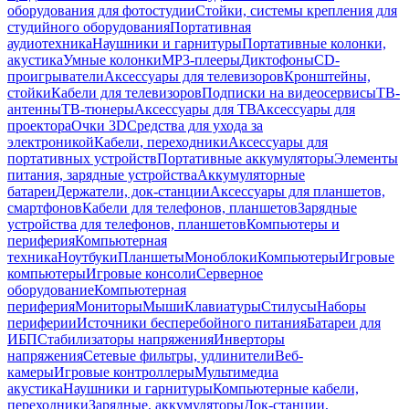
оборудования для фотостудии
Стойки, системы крепления для
студийного оборудования
Портативная
аудиотехника
Наушники и гарнитуры
Портативные колонки,
акустика
Умные колонки
MP3-плееры
Диктофоны
CD-
проигрыватели
Аксессуары для телевизоров
Кронштейны,
стойки
Кабели для телевизоров
Подписки на видеосервисы
ТВ-
антенны
ТВ-тюнеры
Аксессуары для ТВ
Аксессуары для
проектора
Очки 3D
Средства для ухода за
электроникой
Кабели, переходники
Аксессуары для
портативных устройств
Портативные аккумуляторы
Элементы
питания, зарядные устройства
Аккумуляторные
батареи
Держатели, док-станции
Аксессуары для планшетов,
смартфонов
Кабели для телефонов, планшетов
Зарядные
устройства для телефонов, планшетов
Компьютеры и
периферия
Компьютерная
техника
Ноутбуки
Планшеты
Моноблоки
Компьютеры
Игровые
компьютеры
Игровые консоли
Серверное
оборудование
Компьютерная
периферия
Мониторы
Мыши
Клавиатуры
Стилусы
Наборы
периферии
Источники бесперебойного питания
Батареи для
ИБП
Стабилизаторы напряжения
Инверторы
напряжения
Сетевые фильтры, удлинители
Веб-
камеры
Игровые контроллеры
Мультимедиа
акустика
Наушники и гарнитуры
Компьютерные кабели,
переходники
Зарядные, аккумуляторы
Док-станции,