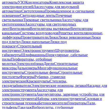
автоматы
УЗО
Конденсаторы
Комплексная защита
электродвигателей
Аксессуары для модульной
автоматики
Светотехника
Промышленное и сигнальное
освещение
Светодиодные ленты
Точечные
светильники
Трековые светильники
Аксессуары для
светотехники
Аксессуары для светодиодных
лент
Вентиляция
Вентиляторы вытяжные
Вентиляторы
канальные
Системы воздуховодов
Решетки вентиляционные,
диффузоры
Проветриватели
Люки
Люки ревизионные
Люки
под плитку
Люки напольные
Люки под
покраску
Строительный
инструмент
Электроинструмент
Шуруповерты,
гайковерты
Шлифмашины
Циркулярные, сабельные
пилы
Перфораторы, отбойные
молотки
Электролобзики
Дрели
Строительные
миксеры
Дальномеры
Многофункциональные
инструменты
Строительные фены
Строительные
пистолеты
Фрезеры
Рубанки, стамески
электрические
Краскопульты
Степлеры,
гвоздезабиватели
Электрические ножницы, резаки
Насадки для
электроинструмента
Аксессуары для
электроинструмента
Аккумуляторы, зарядные устройства для
электроинструмента
Наборы электроинструмента
Силовая и
строительная техника
Бетоносмесители
Генераторы
Тали,
тельферы
Такелаж
Виброплиты, глубинные