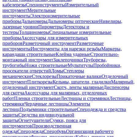
кабелерезы
Специнструменты
Измерительный
инструмент
Мерительные
инструменты
Электроизмерительные
приборы
Дальномеры
Дальномеры оптические
Нивелиры,
лазерные уровни
Пирометры
Детекторы и
тестеры
Толщиномеры
Специальные измерительные
приборы
Аксессуары для измерительных
приборов
Разметочный инструмент
Разметочные
инструменты
Инструменты для нарезки резьбы
Маркеры,
карандаши строительные
Клейма ударные
Строительно-
монтажный инструмент
Заклепочники
Труборезы,
трубогибы
Ножи строительные
Мультитулы
Пробойники,
просекатели отверстий
Ломы
Степлеры
механические
Стеклорезы
Прикаточные валики
Отделочный
инструмент
Плиткорезы
Кельмы, шпатели, гладилки
Малярный,
отделочный инструмент
Скотч, ленты малярные
Диспенсеры
для скотча
Аксессуары для малярных, отделочных
работ
Пленки строительные
Лестницы и стремянки
Лестницы,
стремянки
Чердачные лестницы
Элементы
лестниц
Подъемники строительные
Спецодежда и средства
защиты
Средства индивидуальной
защиты
Огнетушители
Сумки, пояса для
инструментов
Производственная
одежда
Спецодежда
Спецобувь
Организация рабочего
пространства
Фонари, прожекторы
Кейсы, ящики для