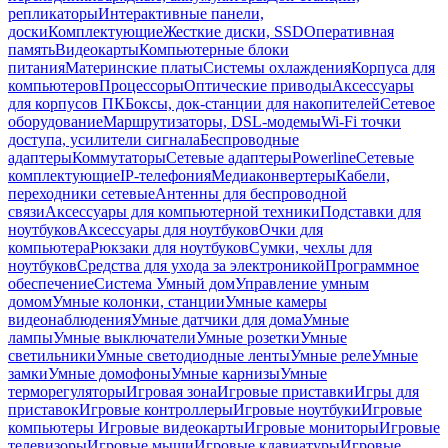
репликаторы
Интерактивные панели,
доски
Комплектующие
Жесткие диски, SSD
Оперативная
память
Видеокарты
Компьютерные блоки
питания
Материнские платы
Системы охлаждения
Корпуса для
компьютеров
Процессоры
Оптические приводы
Аксессуары
для корпусов ПК
Боксы, док-станции для накопителей
Сетевое
оборудование
Маршрутизаторы, DSL-модемы
Wi-Fi точки
доступа, усилители сигнала
Беспроводные
адаптеры
Коммутаторы
Сетевые адаптеры
Powerline
Сетевые
комплектующие
IP-телефония
Медиаконвертеры
Кабели,
переходники сетевые
Антенны для беспроводной
связи
Аксессуары для компьютерной техники
Подставки для
ноутбуков
Аксессуары для ноутбуков
Очки для
компьютера
Рюкзаки для ноутбуков
Сумки, чехлы для
ноутбуков
Средства для ухода за электроникой
Программное
обеспечение
Система Умный дом
Управление умным
домом
Умные колонки, станции
Умные камеры
видеонаблюдения
Умные датчики для дома
Умные
лампы
Умные выключатели
Умные розетки
Умные
светильники
Умные светодиодные ленты
Умные реле
Умные
замки
Умные домофоны
Умные карнизы
Умные
терморегуляторы
Игровая зона
Игровые приставки
Игры для
приставок
Игровые контроллеры
Игровые ноутбуки
Игровые
компьютеры
Игровые видеокарты
Игровые мониторы
Игровые
телевизоры
Игровые мыши
Игровые клавиатуры
Игровые