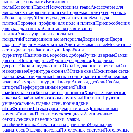
напольные покрытия
Виниловые
полы
Ковролин
Паркет
Искусственная трава
Аксессуары для
напольных покрытий и плитки
Подложка
Плинтусы, уголки,
обводы для труб
Плинтусы для сантехники
Фуги для
плитки
Порожки, профили для пола и плитки
Приспособления
для укладки плитки
Системы выравнивания
плитки
Аксессуары для напольных
покрытий
Реставрационные материалы
Двери и арки
Двери
входные
Двери межкомнатные
Арки межкомнатные
Москитные
сетки
Двери для бани и сауны
Коробки и
фурнитура
Наличники, коробки, доборы
Ручки дверные
Замки
дверные
Петли дверные
Фурнитура дверная
Доводчики
дверные
Окна и подоконники
Окна
Подоконники, отливы
Окна
мансардные
Фурнитура оконная
Мягкие окна
Москитные сетки
на окна
Жалюзи уличные
Пленки солнцезащитные
Крепежные
изделия
Саморезы, шурупы
Гвозди
Анкеры, дюбели
Скобы,
штифты
Перфорированный крепеж
Гайки,
шайбы
Заклепки
Болты, винты, шпильки
Хомуты
Химические
анкеры
Карабины
Фиксаторы арматуры
Шплинты
Пружины
универсальные
Отделка стен
Обои
Жидкие
обои
Фотообои
Штукатурки декоративные
Декоративный
камень
Скинали
Пленки самоклеящиеся
Армирующие
сетки
Стеновые панели
Уголки, маяки,
профили
Вагонка
Стеклохолсты, флизелин
Экраны для
радиаторов
Отделка потолка
Потолочные системы
Потолочные