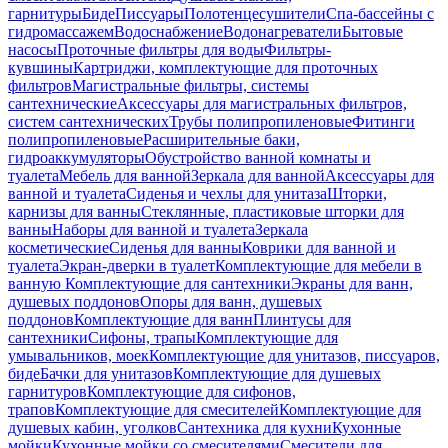
гарнитуры
Биде
Писсуары
Полотенцесушители
Спа-бассейны с
гидромассажем
Водоснабжение
Водонагреватели
Бытовые
насосы
Проточные фильтры для воды
Фильтры-
кувшины
Картриджи, комплектующие для проточных
фильтров
Магистральные фильтры, системы
сантехнические
Аксессуары для магистральных фильтров,
систем сантехнических
Трубы полипропиленовые
Фитинги
полипропиленовые
Расширительные баки,
гидроаккумуляторы
Обустройство ванной комнаты и
туалета
Мебель для ванной
Зеркала для ванной
Аксессуары для
ванной и туалета
Сиденья и чехлы для унитаза
Шторки,
карнизы для ванны
Стеклянные, пластиковые шторки для
ванны
Наборы для ванной и туалета
Зеркала
косметические
Сиденья для ванны
Коврики для ванной и
туалета
Экран-дверки в туалет
Комплектующие для мебели в
ванную
Комплектующие для сантехники
Экраны для ванн,
душевых поддонов
Опоры для ванн, душевых
поддонов
Комплектующие для ванн
Плинтусы для
сантехники
Сифоны, трапы
Комплектующие для
умывальников, моек
Комплектующие для унитазов, писсуаров,
биде
Бачки для унитазов
Комплектующие для душевых
гарнитуров
Комплектующие для сифонов,
трапов
Комплектующие для смесителей
Комплектующие для
душевых кабин, уголков
Сантехника для кухни
Кухонные
мойки
Кухонные мойки со смесителями
Смесители для