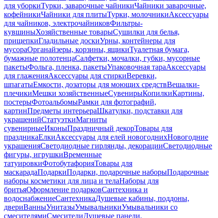
для уборки
Турки, заварочные чайники
Чайники заварочные,
кофейники
Чайники для плиты
Турки, молочники
Аксессуары
для чайников, электрочайников
Фильтры-
кувшины
Хозяйственные товары
Сушилки для белья,
прищепки
Гладильные доски
Урны, контейнеры для
мусора
Органайзеры, корзины, ящики
Туалетная бумага,
бумажные полотенца
Салфетки, мочалки, губки, мусорные
пакеты
Фольга, пленка, пакеты
Упаковочная тара
Аксессуары
для глажения
Аксессуары для стирки
Веревки,
шпагаты
Емкости, дозаторы для моющих средств
Вешалки-
плечики
Мешки хозяйственные
Сувениры
Копилки
Картины,
постеры
Фотоальбомы
Рамки для фотографий,
картин
Предметы интерьера
Шкатулки, подставки для
украшений
Статуэтки
Магниты
сувенирные
Иконы
Праздничный декор
Товары для
праздника
Елки
Аксессуары для елей новогодних
Новогодние
украшения
Светодиодные гирлянды, декорации
Светодиодные
фигуры, игрушки
Временные
татуировки
Фотобутафория
Товары для
маскарада
Подарки
Подарки, подарочные наборы
Подарочные
наборы косметики для лица и тела
Наборы для
бритья
Оформление подарков
Сантехника и
водоснабжение
Сантехника
Душевые кабины, поддоны,
двери
Ванны
Унитазы
Умывальники
Умывальники со
смесителями
Смесители
Душевые панели,