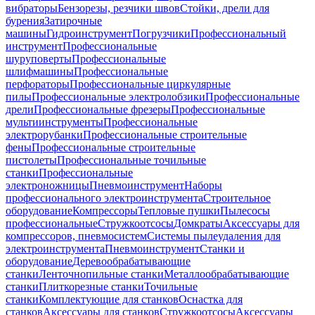
вибраторы
Бензорезы, резчики швов
Стойки, дрели для
бурения
Затирочные
машины
Гидроинструмент
Погрузчики
Профессиональный
инструмент
Профессиональные
шуруповерты
Профессиональные
шлифмашины
Профессиональные
перфораторы
Профессиональные циркулярные
пилы
Профессиональные электролобзики
Профессиональные
дрели
Профессиональные фрезеры
Профессиональные
мультиинструменты
Профессиональные
электрорубанки
Профессиональные строительные
фены
Профессиональные строительные
пистолеты
Профессиональные точильные
станки
Профессиональные
электроножницы
Пневмоинструмент
Наборы
профессионального электроинструмента
Строительное
оборудование
Компрессоры
Тепловые пушки
Пылесосы
профессиональные
Стружкоотсосы
Домкраты
Аксессуары для
компрессоров, пневмосистем
Системы пылеудаления для
электроинструмента
Пневмоинструмент
Станки и
оборудование
Деревообрабатывающие
станки
Ленточнопильные станки
Металлообрабатывающие
станки
Плиткорезные станки
Точильные
станки
Комплектующие для станков
Оснастка для
станков
Аксессуары для станков
Стружкоотсосы
Аксессуары