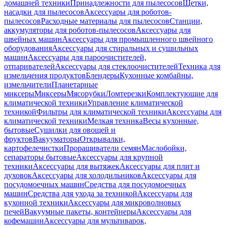
домашней техники
Принадлежности для пылесосов
Щетки,
насадки для пылесосов
Аксессуары для роботов-
пылесосов
Расходные материалы для пылесосов
Станции,
аккумуляторы для роботов-пылесосов
Аксессуары для
швейных машин
Аксессуары для промышленного швейного
оборудования
Аксессуары для стиральных и сушильных
машин
Аксессуары для пароочистителей,
отпаривателей
Аксессуары для стеклоочистителей
Техника для
измельчения продуктов
Блендеры
Кухонные комбайны,
измельчители
Планетарные
миксеры
Миксеры
Мясорубки
Ломтерезки
Комплектующие для
климатической техники
Управление климатической
техникой
Фильтры для климатической техники
Аксессуары для
климатической техники
Мелкая техника
Весы кухонные,
бытовые
Сушилки для овощей и
фруктов
Вакууматоры
Открывалки,
картофелечистки
Проращиватели семян
Маслобойки,
сепараторы бытовые
Аксессуары для крупной
техники
Аксессуары для вытяжек
Аксессуары для плит и
духовок
Аксессуары для холодильников
Аксессуары для
посудомоечных машин
Средства для посудомоечных
машин
Средства для ухода за техникой
Аксессуары для
кухонной техники
Аксессуары для микроволновых
печей
Вакуумные пакеты, контейнеры
Аксессуары для
кофемашин
Аксессуары для мультиварок,