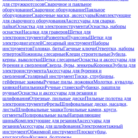
для стружкоотсосов
Сварочное и паяльное
оборудование
Сварочное оборудование
Паяльное
оборудование
Сварочные маски, аксессуары
Комплектующие
для сварочного оборудования
Аксессуары для сварки,
пайки
Оснастка для электроинструмента
Оснастка, наборы
оснастки
Насадки для граверов
Щетки для
электроинструмента
Развертки
Пуансоны
Щетки для
электродвигателей
Слесарный инструмент
Наборы
инструментов
Головки, биты
Гаечные ключи
Отвертки, наборы
отверток
Ножницы слесарные
Клещи строительные
Зубила,
керны, выколотки
Щетки слесарные
Оснастка и аксессуары для
бурения и сверления
Сверла, буры, зенкеры
Коронки
Зубила для
электроинструмента
Аксессуары для бурения и
сверления
Столярный инструмент
Тиски, струбцины,
гейферные зажимы
Ручные пилы, ножовки
Молотки, кувалды,
киянки
Напильники
Ручные стамески
Рубанки, рашпили
ручные
Оснастка и аксессуары для резания и
шлифования
Отрезные, пильные диски
Пильные полотна для
электроинструмента
Фрезы
Шлифовальные диски, насадки,
листы
Шлифовальные чашки
Точильные камни, круги,
сегменты
Полировальные валы
Направляющие
шины
Комплектующие для резания
Аксессуары для
резания
Аксессуары для шлифования
Электромонтажный
инструмент
Обжимной инструмент
Плоскогубцы,
круглогубцы
Кусачки, болторезы,