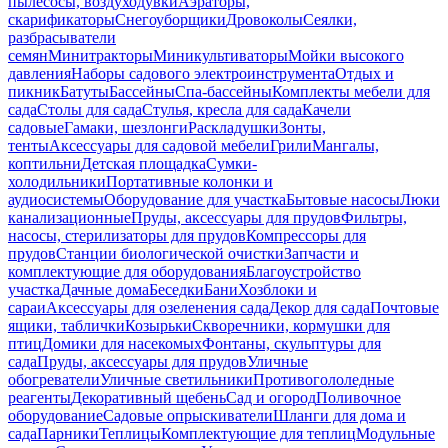
пылесосы, воздуходувки
Аэраторы,
скарификаторы
Снегоуборщики
Дровоколы
Сеялки,
разбрасыватели
семян
Минитракторы
Миникультиваторы
Мойки высокого
давления
Наборы садового электроинструмента
Отдых и
пикник
Батуты
Бассейны
Спа-бассейны
Комплекты мебели для
сада
Столы для сада
Стулья, кресла для сада
Качели
садовые
Гамаки, шезлонги
Раскладушки
Зонты,
тенты
Аксессуары для садовой мебели
Грили
Мангалы,
коптильни
Детская площадка
Сумки-
холодильники
Портативные колонки и
аудиосистемы
Оборудование для участка
Бытовые насосы
Люки
канализационные
Пруды, аксессуары для прудов
Фильтры,
насосы, стерилизаторы для прудов
Компрессоры для
прудов
Станции биологической очистки
Запчасти и
комплектующие для оборудования
Благоустройство
участка
Дачные дома
Беседки
Бани
Хозблоки и
сараи
Аксессуары для озеленения сада
Декор для сада
Почтовые
ящики, таблички
Козырьки
Скворечники, кормушки для
птиц
Домики для насекомых
Фонтаны, скульптуры для
сада
Пруды, аксессуары для прудов
Уличные
обогреватели
Уличные светильники
Противогололедные
реагенты
Декоративный щебень
Сад и огород
Поливочное
оборудование
Садовые опрыскиватели
Шланги для дома и
сада
Парники
Теплицы
Комплектующие для теплиц
Модульные