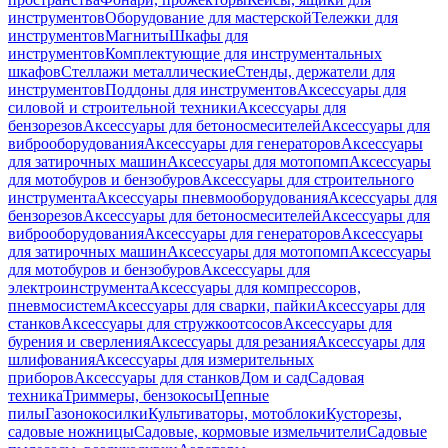
инструментов
Оборудование для мастерской
Тележки для
инструментов
Магниты
Шкафы для
инструментов
Комплектующие для инструментальных
шкафов
Стеллажи металлические
Стенды, держатели для
инструментов
Поддоны для инструментов
Аксессуары для
силовой и строительной техники
Аксессуары для
бензорезов
Аксессуары для бетоносмесителей
Аксессуары для
виброоборудования
Аксессуары для генераторов
Аксессуары
для затирочных машин
Аксессуары для мотопомп
Аксессуары
для мотобуров и бензобуров
Аксессуары для строительного
инструмента
Аксессуары пневмооборудования
Аксессуары для
бензорезов
Аксессуары для бетоносмесителей
Аксессуары для
виброоборудования
Аксессуары для генераторов
Аксессуары
для затирочных машин
Аксессуары для мотопомп
Аксессуары
для мотобуров и бензобуров
Аксессуары для
электроинструмента
Аксессуары для компрессоров,
пневмосистем
Аксессуары для сварки, пайки
Аксессуары для
станков
Аксессуары для стружкоотсосов
Аксессуары для
бурения и сверления
Аксессуары для резания
Аксессуары для
шлифования
Аксессуары для измерительных
приборов
Аксессуары для станков
Дом и сад
Садовая
техника
Триммеры, бензокосы
Цепные
пилы
Газонокосилки
Культиваторы, мотоблоки
Кусторезы,
садовые ножницы
Садовые, кормовые измельчители
Садовые