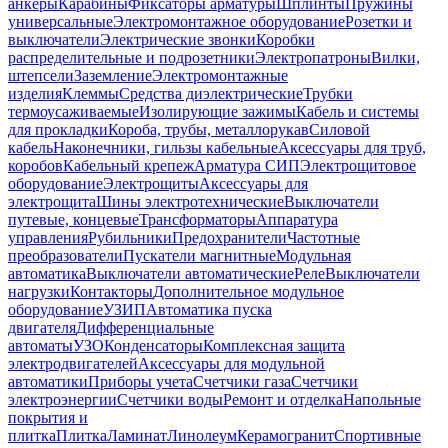
анкеры
Карабины
Фиксаторы арматуры
Шплинты
Пружины
универсальные
Электромонтажное оборудование
Розетки и
выключатели
Электрические звонки
Коробки
распределительные и подрозетники
Электропатроны
Вилки,
штепсели
Заземление
Электромонтажные
изделия
Клеммы
Средства диэлектрические
Трубки
термоусаживаемые
Изолирующие зажимы
Кабель и системы
для прокладки
Короба, трубы, металлорукав
Силовой
кабель
Наконечники, гильзы кабельные
Аксессуары для труб,
коробов
Кабельный крепеж
Арматура СИП
Электрощитовое
оборудование
Электрощиты
Аксессуары для
электрощита
Шины электротехнические
Выключатели
путевые, концевые
Трансформаторы
Аппаратура
управления
Рубильники
Предохранители
Частотные
преобразователи
Пускатели магнитные
Модульная
автоматика
Выключатели автоматические
Реле
Выключатели
нагрузки
Контакторы
Дополнительное модульное
оборудование
УЗИП
Автоматика пуска
двигателя
Дифференциальные
автоматы
УЗО
Конденсаторы
Комплексная защита
электродвигателей
Аксессуары для модульной
автоматики
Приборы учета
Счетчики газа
Счетчики
электроэнергии
Счетчики воды
Ремонт и отделка
Напольные
покрытия и
плитка
Плитка
Ламинат
Линолеум
Керамогранит
Спортивные