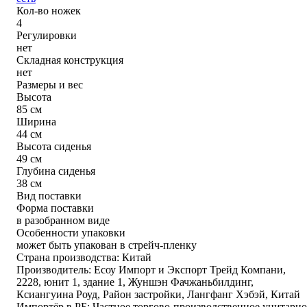
Кол-во ножек
4
Регулировки
нет
Складная конструкция
нет
Размеры и вес
Высота
85 см
Ширина
44 см
Высота сиденья
49 см
Глубина сиденья
38 см
Вид поставки
Форма поставки
в разобранном виде
Особенности упаковки
может быть упакован в стрейч-пленку
Страна производства: Китай
Производитель: Есоу Импорт и Экспорт Трейд Компани,
2228, юнит 1, здание 1, Жуншэн Фачжаньбилдинг,
Ксиангуина Роуд, Район застройки, Лангфанг Хэбэй, Китай
Импортёр в РБ: Частное торгово-производственное унитарно