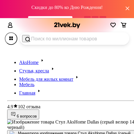
Скидки до 80% ко Дню Рождения!
промокод HAPPY22
03
дн
13
:
50
:
51
AksHome
Стулья, кресла
Мебель для жилых комнат
Мебель
Главная
4.9
102 отзыва
6 вопросов