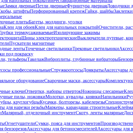
 для напольных покрытий
Реставрационные материалы
ые
Замки дверные
Петли дверные
Фурнитура дверная
Доводчики 
Скобы, штифты
Перфорированный крепеж
Гайки, шайбы
Заклепки
ерсальные
лочные плиты
Багеты, молдинги, уголки
на
Клеи для обоев
Клеи для напольных покрытий
Очистители, рас
Трубки термоусаживаемые
Изолирующие зажимы
лектрощита
Шины электротехнические
Выключатели путевые, ко
атели
Пускатели магнитные
одные ленты
Точечные светильники
Трековые светильники
Аксесс
и под покраску
ли, тельферы
Такелаж
Виброплиты, глубинные вибраторы
Бензор
сосы профессиональные
Стружкоотсосы
Домкраты
Аксессуары д
аяльное оборудование
Сварочные маски, аксессуары
Комплектующ
ечные ключи
Отвертки, наборы отверток
Ножницы слесарные
Кле
учные пилы, ножовки
Молотки, кувалды, киянки
Напильники
Ру
убцы, круглогубцы
Кусачки, болторезы, кабелерезы
Специнструм
ы для нарезки резьбы
Маркеры, карандаши строительные
Клейма
и
Малярный, отделочный инструмент
Скотч, ленты малярные
Дисп
иты
Огнетушители
Сумки, пояса для инструментов
Производствен
я бензорезов
Аксессуары для бетоносмесителей
Аксессуары для 