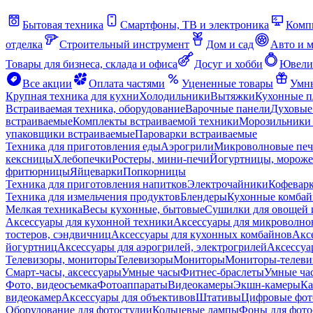
Бытовая техника
Смартфоны, ТВ и электроника
Комп
отделка
Строительный инструмент
Дом и сад
Авто и 
Товары для бизнеса, склада и офиса
Досуг и хобби
Ювели
Все акции
Оплата частями
Уцененные товары
Умны
Крупная техника для кухни
Холодильники
Вытяжки
Кухонные 
Встраиваемая техника, оборудование
Варочные панели
Духовые
встраиваемые
Комплекты встраиваемой техники
Морозильники 
упаковщики встраиваемые
Пароварки встраиваемые
Техника для приготовления еды
Аэрогрили
Микроволновые пе
кексницы
Хлебопечки
Ростеры, мини-печи
Йогуртницы, морож
фритюрницы
Яйцеварки
Попкорницы
Техника для приготовления напитков
Электрочайники
Кофевар
Техника для измельчения продуктов
Блендеры
Кухонные комбай
Мелкая техника
Весы кухонные, бытовые
Сушилки для овощей 
Аксессуары для кухонной техники
Аксессуары для микроволно
тостеров, сэндвичниц
Аксессуары для кухонных комбайнов
Акс
йогуртниц
Аксессуары для аэрогрилей, электрогрилей
Аксессуа
Телевизоры, мониторы
Телевизоры
Мониторы
Мониторы-телеви
Смарт-часы, аксессуары
Умные часы
Фитнес-браслеты
Умные ча
Фото, видеосъемка
Фотоаппараты
Видеокамеры
Экшн-камеры
Ка
видеокамер
Аксессуары для объективов
Штативы
Цифровые фот
Оборудование для фотостудии
Кольцевые лампы
Фоны для фото