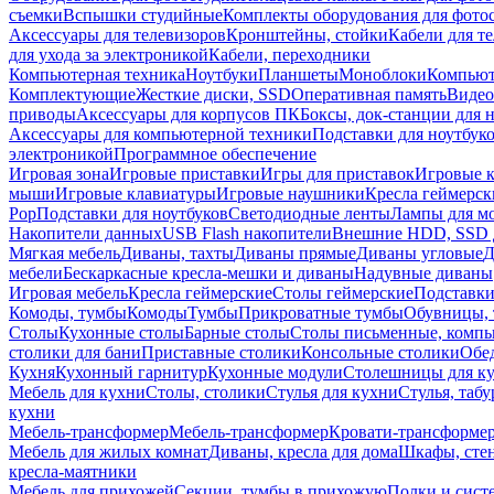
съемки
Вспышки студийные
Комплекты оборудования для фото
Аксессуары для телевизоров
Кронштейны, стойки
Кабели для т
для ухода за электроникой
Кабели, переходники
Компьютерная техника
Ноутбуки
Планшеты
Моноблоки
Компью
Комплектующие
Жесткие диски, SSD
Оперативная память
Видео
приводы
Аксессуары для корпусов ПК
Боксы, док-станции для 
Аксессуары для компьютерной техники
Подставки для ноутбук
электроникой
Программное обеспечение
Игровая зона
Игровые приставки
Игры для приставок
Игровые 
мыши
Игровые клавиатуры
Игровые наушники
Кресла геймерск
Pop
Подставки для ноутбуков
Светодиодные ленты
Лампы для м
Накопители данных
USB Flash накопители
Внешние HDD, SSD 
Мягкая мебель
Диваны, тахты
Диваны прямые
Диваны угловые
Д
мебели
Бескаркасные кресла-мешки и диваны
Надувные диваны
Игровая мебель
Кресла геймерские
Столы геймерские
Подставки
Комоды, тумбы
Комоды
Тумбы
Прикроватные тумбы
Обувницы, 
Столы
Кухонные столы
Барные столы
Столы письменные, комп
столики для бани
Приставные столики
Консольные столики
Обе
Кухня
Кухонный гарнитур
Кухонные модули
Столешницы для к
Мебель для кухни
Столы, столики
Стулья для кухни
Стулья, таб
кухни
Мебель-трансформер
Мебель-трансформер
Кровати-трансформе
Мебель для жилых комнат
Диваны, кресла для дома
Шкафы, стен
кресла-маятники
Мебель для прихожей
Секции, тумбы в прихожую
Полки и сист