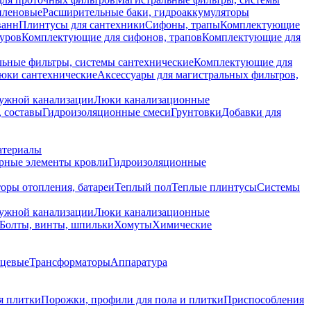
иленовые
Расширительные баки, гидроаккумуляторы
ванн
Плинтусы для сантехники
Сифоны, трапы
Комплектующие
уров
Комплектующие для сифонов, трапов
Комплектующие для
ьные фильтры, системы сантехнические
Комплектующие для
юки сантехнические
Аксессуары для магистральных фильтров,
ружной канализации
Люки канализационные
 составы
Гидроизоляционные смеси
Грунтовки
Добавки для
атериалы
рные элементы кровли
Гидроизоляционные
оры отопления, батареи
Теплый пол
Теплые плинтусы
Системы
ружной канализации
Люки канализационные
Болты, винты, шпильки
Хомуты
Химические
нцевые
Трансформаторы
Аппаратура
я плитки
Порожки, профили для пола и плитки
Приспособления