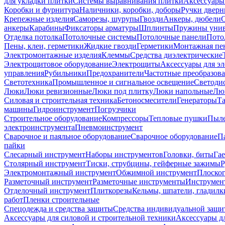
для укладки плитки
Системы выравнивания плитки
Аксессуары
Коробки и фурнитура
Наличники, коробки, доборы
Ручки дверн
Крепежные изделия
Саморезы, шурупы
Гвозди
Анкеры, дюбели
анкеры
Карабины
Фиксаторы арматуры
Шплинты
Пружины унив
Отделка потолка
Потолочные системы
Потолочные панели
Пото
Пены, клеи, герметики
Жидкие гвозди
Герметики
Монтажная пе
Электромонтажные изделия
Клеммы
Средства диэлектрические
Электрощитовое оборудование
Электрощиты
Аксессуары для э
управления
Рубильники
Предохранители
Частотные преобразов
Светотехника
Промышленное и сигнальное освещение
Светоди
Люки
Люки ревизионные
Люки под плитку
Люки напольные
Люк
Силовая и строительная техника
Бетоносмесители
Генераторы
Та
машины
Гидроинструмент
Погрузчики
Строительное оборудование
Компрессоры
Тепловые пушки
Пыле
электроинструмента
Пневмоинструмент
Сварочное и паяльное оборудование
Сварочное оборудование
П
пайки
Слесарный инструмент
Наборы инструментов
Головки, биты
Га
Столярный инструмент
Тиски, струбцины, гейферные зажимы
Р
Электромонтажный инструмент
Обжимной инструмент
Плоског
Разметочный инструмент
Разметочные инструменты
Инструмент
Отделочный инструмент
Плиткорезы
Кельмы, шпатели, гладилк
работ
Пленки строительные
Спецодежда и средства защиты
Средства индивидуальной защ
Аксессуары для силовой и строительной техники
Аксессуары дл