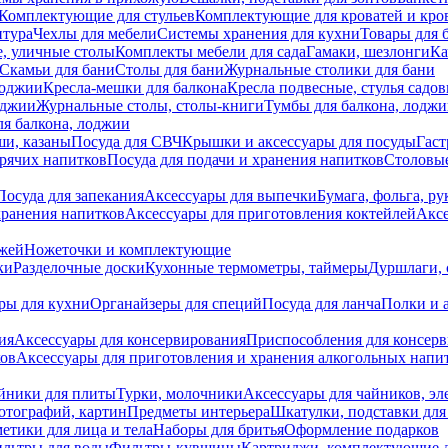
Комплектующие для стульев
Комплектующие для кроватей и кро
итура
Чехлы для мебели
Системы хранения для кухни
Товары для 
, уличные столы
Комплекты мебели для сада
Гамаки, шезлонги
Ка
Скамьи для бани
Столы для бани
Журнальные столики для бани
лоджии
Кресла-мешки для балкона
Кресла подвесные, стулья садо
оджии
Журнальные столы, столы-книги
Тумбы для балкона, лодж
я балкона, лоджии
ши, казаны
Посуда для СВЧ
Крышки и аксессуары для посуды
Гаст
орячих напитков
Посуда для подачи и хранения напитков
Столовы
Посуда для запекания
Аксессуары для выпечки
Бумага, фольга, р
хранения напитков
Аксессуары для приготовления коктейлей
Аксе
ожей
Ножеточки и комплектующие
ки
Разделочные доски
Кухонные термометры, таймеры
Дуршлаги, 
ры для кухни
Органайзеры для специй
Посуда для ланча
Полки и 
ия
Аксессуары для консервирования
Приспособления для консер
ков
Аксессуары для приготовления и хранения алкогольных напи
йники для плиты
Турки, молочники
Аксессуары для чайников, э
отографий, картин
Предметы интерьера
Шкатулки, подставки дл
етики для лица и тела
Наборы для бритья
Оформление подарков
льтры для воды
Фильтры-кувшины
Картриджи, комплектующие д