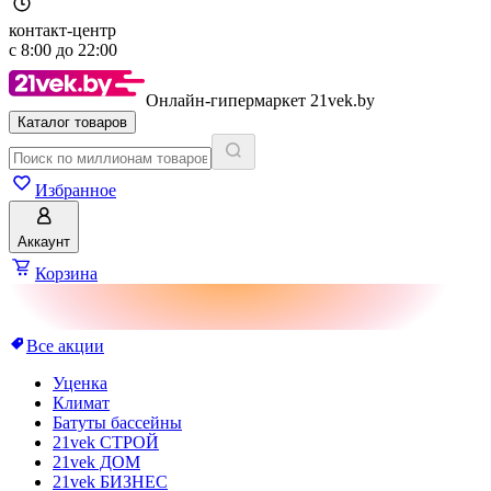
контакт-центр
с
8:00
до
22:00
Онлайн-гипермаркет 21vek.by
Каталог товаров
Избранное
Аккаунт
Корзина
Все акции
Уценка
Климат
Батуты бассейны
21vek СТРОЙ
21vek ДОМ
21vek БИЗНЕС