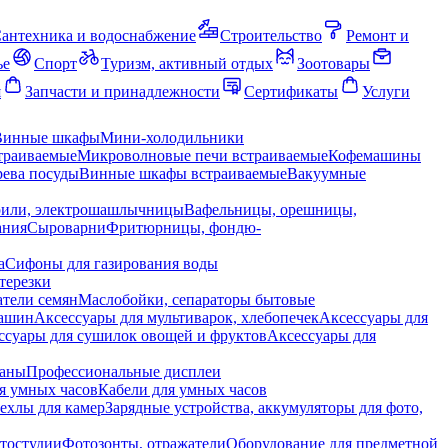
антехника и водоснабжение
Строительство
Ремонт и
ье
Спорт
Туризм, активный отдых
Зоотовары
я
Запчасти и принадлежности
Сертификаты
Услуги
Винные шкафы
Мини-холодильники
траиваемые
Микроволновые печи встраиваемые
Кофемашины
ева посуды
Винные шкафы встраиваемые
Вакуумные
рили, электрошашлычницы
Вафельницы, орешницы,
ания
Сыроварни
Фритюрницы, фондю-
а
Сифоны для газирования воды
терезки
тели семян
Маслобойки, сепараторы бытовые
машин
Аксессуары для мультиварок, хлебопечек
Аксессуары для
ссуары для сушилок овощей и фруктов
Аксессуары для
раны
Профессиональные дисплеи
я умных часов
Кабели для умных часов
ехлы для камер
Зарядные устройства, аккумуляторы для фото,
тостудии
Фотозонты, отражатели
Оборудование для предметной