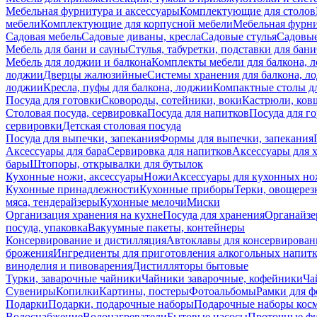
Мебельная фурнитура и аксессуары
Комплектующие для столов
мебели
Комплектующие для корпусной мебели
Мебельная фурн
Садовая мебель
Садовые диваны, кресла
Садовые стулья
Садовые
Мебель для бани и сауны
Стулья, табуретки, подставки для бани
Мебель для лоджии и балкона
Комплекты мебели для балкона, 
лоджии
Дверцы жалюзийные
Системы хранения для балкона, л
лоджии
Кресла, пуфы для балкона, лоджии
Компактные столы дл
Посуда для готовки
Сковороды, сотейники, воки
Кастрюли, ков
Столовая посуда, сервировка
Посуда для напитков
Посуда для г
сервировки
Детская столовая посуда
Посуда для выпечки, запекания
Формы для выпечки, запекания
Аксессуары для бара
Сервировка для напитков
Аксессуары для 
бары
Штопоры, открывалки для бутылок
Кухонные ножи, аксессуары
Ножи
Аксессуары для кухонных н
Кухонные принадлежности
Кухонные приборы
Терки, овощерез
мяса, тендерайзеры
Кухонные мелочи
Миски
Организация хранения на кухне
Посуда для хранения
Органайзе
посуда, упаковка
Вакуумные пакеты, контейнеры
Консервирование и дистилляция
Автоклавы для консервирован
брожения
Ингредиенты для приготовления алкогольных напит
виноделия и пивоварения
Дистилляторы бытовые
Турки, заварочные чайники
Чайники заварочные, кофейники
Ча
Сувениры
Копилки
Картины, постеры
Фотоальбомы
Рамки для ф
Подарки
Подарки, подарочные наборы
Подарочные наборы косм
Водоснабжение
Водонагреватели
Бытовые насосы
Проточные фи