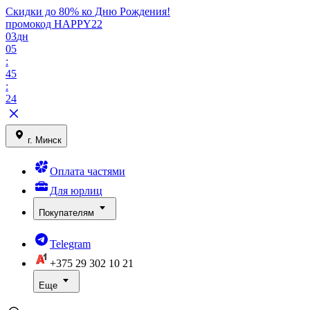
Скидки до 80% ко Дню Рождения!
промокод HAPPY22
03
дн
05
:
45
:
24
г. Минск
Оплата частями
Для юрлиц
Покупателям
Telegram
+375 29
302 10 21
Еще