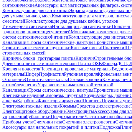
сантехнические
Аксессуары для магистральных фильтров, сист
Комплектующие для сантехники
Экраны для ванн, душевых по
для умывальников, моек
Комплектующие для унитазов, писсуар
смесителей
Комплектующие для душевых кабин, уголков
Инженерная сантехника
Инсталляции для сантехники
Полотенц
радиаторов, полотенцесушителей
Монтажные комплекты для с
систем сантехнических
Фитинги
Комплектующие для инсталля
Канализация
Тросы сантехнические, вантузы
Прочистные маши
Строительные смеси и грунтовки
Клеевые смеси
Шпатлевки
Шту
строительных смесей
Кирпичи, блоки, тротуарная плитка
Кирпичи
Строительные бло
Древесно-плитные и пиломатериалы
Плиты OSB
Фанера
ДСП, 
Кровля и водосток
Черепица и кровельные материалы
Водосточ
материалы
Шифер
Профнастил
Рулонная кровля
Кровельная вен
Отопление
Отопительные котлы
Газовые колонки
Камины, печи
антиобледенения
Управление климатической техникой
Канализация
Тросы сантехнические, вантузы
Прочистные маши
Крепежные изделия
Саморезы, шурупы
Гвозди
Анкеры, дюбели
анкеры
Карабины
Фиксаторы арматуры
Шплинты
Пружины унив
Электромонтажные изделия
Клеммы
Средства диэлектрические
Электрощитовое оборудование
Электрощиты
Аксессуары для э
управления
Рубильники
Предохранители
Частотные преобразов
Приборы учета
Счетчики газа
Счетчики электроэнергии
Счетчи
Аксессуары для напольных покрытий и плитки
Подложка
Плинт