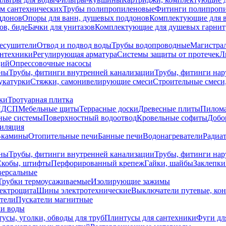
ем сантехнических
Трубы полипропиленовые
Фитинги полипроп
ддонов
Опоры для ванн, душевых поддонов
Комплектующие для 
ов, биде
Бачки для унитазов
Комплектующие для душевых гарнит
есушители
Отвод и подвод воды
Трубы водопроводные
Магистрал
антехники
Регулирующая арматура
Системы защиты от протечек
Л
ций
Опрессовочные насосы
ны
Трубы, фитинги внутренней канализации
Трубы, фитинги на
катурки
Стяжки, самонивелирующие смеси
Строительные смеси,
ки
Тротуарная плитка
ЛДСП
Мебельные щиты
Террасные доски
Древесные плиты
Пилом
ные системы
Поверхностный водоотвод
Кровельные софиты
Добо
тиляция
-камины
Отопительные печи
Банные печи
Водонагреватели
Радиат
ны
Трубы, фитинги внутренней канализации
Трубы, фитинги на
Скобы, штифты
Перфорированный крепеж
Гайки, шайбы
Заклепки
ерсальные
Трубки термоусаживаемые
Изолирующие зажимы
лектрощита
Шины электротехнические
Выключатели путевые, ко
атели
Пускатели магнитные
ки воды
усы, уголки, обводы для труб
Плинтусы для сантехники
Фуги дл