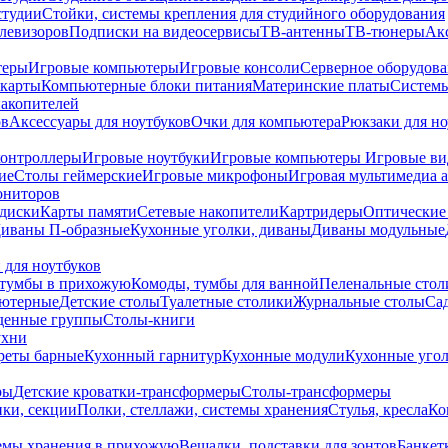
студии
Стойки, системы крепления для студийного оборудования
елевизоров
Подписки на видеосервисы
ТВ-антенны
ТВ-тюнеры
Ак
теры
Игровые компьютеры
Игровые консоли
Серверное оборудов
карты
Компьютерные блоки питания
Материнские платы
Системы
накопителей
ов
Аксессуары для ноутбуков
Очки для компьютера
Рюкзаки для но
контроллеры
Игровые ноутбуки
Игровые компьютеры
Игровые ви
ие
Столы геймерские
Игровые микрофоны
Игровая мультимедиа 
ониторов
диски
Карты памяти
Сетевые накопители
Картридеры
Оптические
иваны П-образные
Кухонные уголки, диваны
Диваны модульные
 для ноутбуков
тумбы в прихожую
Комоды, тумбы для ванной
Пеленальные стол
ьютерные
Детские столы
Туалетные столики
Журнальные столы
Са
денные группы
Столы-книги
ухни
уреты барные
Кухонный гарнитур
Кухонные модули
Кухонные угол
ры
Детские кроватки-трансформеры
Столы-трансформеры
ки, секции
Полки, стеллажи, системы хранения
Стулья, кресла
Ко
емы хранения в прихожую
Вешалки, подставки для зонтов
Банкет