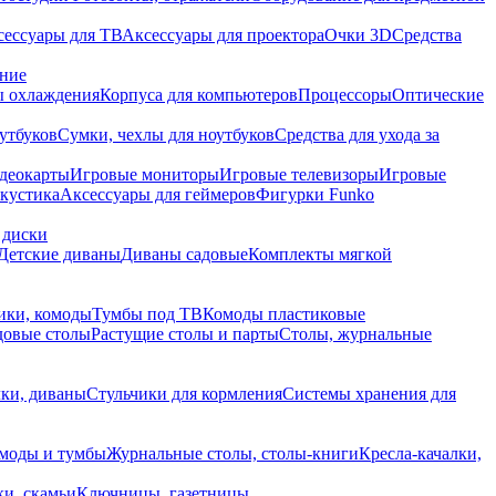
сессуары для ТВ
Аксессуары для проектора
Очки 3D
Средства
ание
 охлаждения
Корпуса для компьютеров
Процессоры
Оптические
утбуков
Сумки, чехлы для ноутбуков
Средства для ухода за
деокарты
Игровые мониторы
Игровые телевизоры
Игровые
акустика
Аксессуары для геймеров
Фигурки Funko
 диски
Детские диваны
Диваны садовые
Комплекты мягкой
ики, комоды
Тумбы под ТВ
Комоды пластиковые
довые столы
Растущие столы и парты
Столы, журнальные
ки, диваны
Стульчики для кормления
Системы хранения для
моды и тумбы
Журнальные столы, столы-книги
Кресла-качалки,
ки, скамьи
Ключницы, газетницы