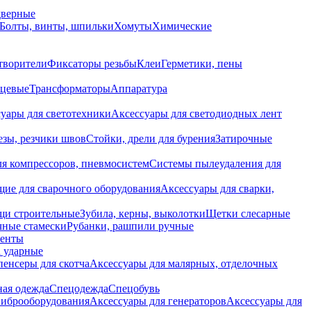
дверные
Болты, винты, шпильки
Хомуты
Химические
творители
Фиксаторы резьбы
Клеи
Герметики, пены
нцевые
Трансформаторы
Аппаратура
уары для светотехники
Аксессуары для светодиодных лент
езы, резчики швов
Стойки, дрели для бурения
Затирочные
ля компрессоров, пневмосистем
Системы пылеудаления для
ие для сварочного оборудования
Аксессуары для сварки,
щи строительные
Зубила, керны, выколотки
Щетки слесарные
чные стамески
Рубанки, рашпили ручные
енты
 ударные
енсеры для скотча
Аксессуары для малярных, отделочных
ная одежда
Спецодежда
Спецобувь
виброоборудования
Аксессуары для генераторов
Аксессуары для