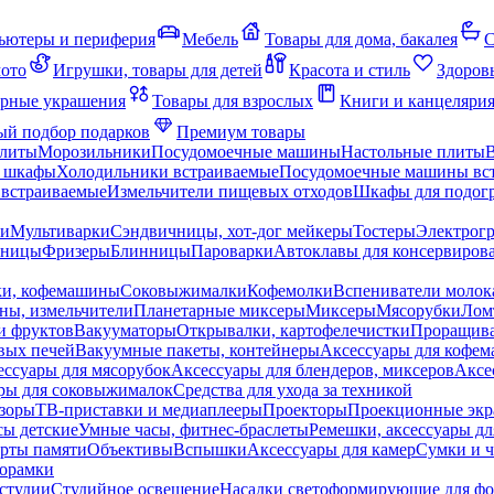
ьютеры и периферия
Мебель
Товары для дома, бакалея
С
мото
Игрушки, товары для детей
Красота и стиль
Здоров
рные украшения
Товары для взрослых
Книги и канцеляри
й подбор подарков
Премиум товары
плиты
Морозильники
Посудомоечные машины
Настольные плиты
 шкафы
Холодильники встраиваемые
Посудомоечные машины вс
встраиваемые
Измельчители пищевых отходов
Шкафы для подогр
чи
Мультиварки
Сэндвичницы, хот-дог мейкеры
Тостеры
Электрог
еницы
Фризеры
Блинницы
Пароварки
Автоклавы для консервиров
ки, кофемашины
Соковыжималки
Кофемолки
Вспениватели молок
ны, измельчители
Планетарные миксеры
Миксеры
Мясорубки
Лом
и фруктов
Вакууматоры
Открывалки, картофелечистки
Проращива
вых печей
Вакуумные пакеты, контейнеры
Аксессуары для кофе
ессуары для мясорубок
Аксессуары для блендеров, миксеров
Аксе
ры для соковыжималок
Средства для ухода за техникой
зоры
ТВ-приставки и медиаплееры
Проекторы
Проекционные эк
сы детские
Умные часы, фитнес-браслеты
Ремешки, аксессуары дл
рты памяти
Объективы
Вспышки
Аксессуары для камер
Сумки и ч
орамки
студии
Студийное освещение
Насадки светоформирующие для фо