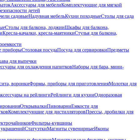
ваток
Аксессуары для мебели
Комплектующие для мягкой
безопасности детей
чели садовые
Надувная мебель
Кухни походные
Столы для сада
вые
Столы для балкона, лоджии
Шкафы для балкона,
ии
Кресла-качалки, кресла-маятники
Стулья для балкона,
роемкости
е приборы
Столовая посуда
Посуда для сервировки
Предметы
укава для выпечки
ссуары для охлаждения напитков
Наборы для бара, мини-
сита, воронки
Формы, приборы для приготовления
Молотки для
аксессуары на рейлинги
Рейлинги для кухни
Одноразовая
вирования
Открывалки
Пивоварни
Емкости для
тков
Комплектующие для дистилляторов
Прессы, дробилки для
лектрочайников
Фильтры-кувшины
я украшений
Статуэтки
Магниты сувенирные
Иконы
ля проточных фильтров
Магистральные фильтры, системы