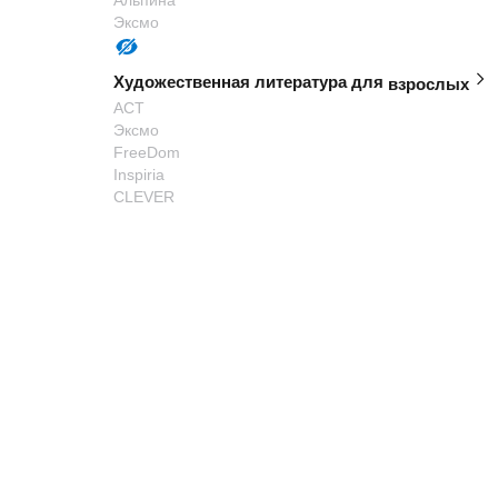
Альпина
Эксмо
Художественная литература для
взрослых
АСТ
Эксмо
FreeDom
Inspiria
CLEVER