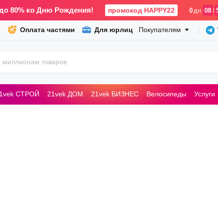
до 80% ко Дню Рождения!
промокод HAPPY22
:
0
дн
08
Оплата частями
Для юрлиц
Покупателям
1vek СТРОЙ
21vek ДОМ
21vek БИЗНЕС
Велосипеды
Услуги
ьные машины