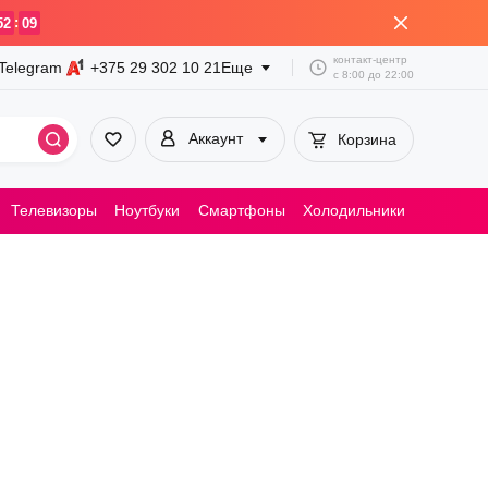
:
52
09
контакт-центр
Telegram
+375 29
302 10 21
Еще
с
8:00
до
22:00
Аккаунт
Корзина
Телевизоры
Ноутбуки
Смартфоны
Холодильники
Пылесосы