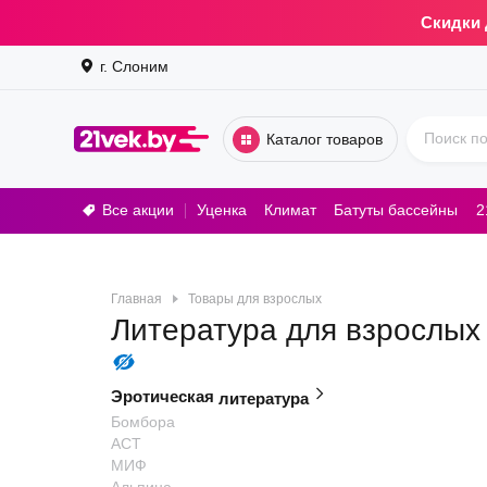
Скидки 
г. Слоним
Каталог товаров
Все акции
Уценка
Климат
Батуты бассейны
2
Стирал
Главная
Товары для взрослых
Литература для взрослых
Эротическая
литература
Бомбора
АСТ
МИФ