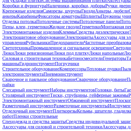
для укладки плитки
Системы выравнивания плитки
Аксессуары
Коробки и фурнитура
Наличники, коробки, доборы
Ручки дверн
Крепежные изделия
Саморезы, шурупы
Гвозди
Анкеры, дюбели
анкеры
Карабины
Фиксаторы арматуры
Шплинты
Пружины унив
Отделка потолка
Потолочные системы
Потолочные панели
Пото
Пены, клеи, герметики
Жидкие гвозди
Герметики
Монтажная пе
Электромонтажные изделия
Клеммы
Средства диэлектрические
Электрощитовое оборудование
Электрощиты
Аксессуары для э
управления
Рубильники
Предохранители
Частотные преобразов
Светотехника
Промышленное и сигнальное освещение
Светоди
Люки
Люки ревизионные
Люки под плитку
Люки напольные
Люк
Силовая и строительная техника
Бетоносмесители
Генераторы
Та
машины
Гидроинструмент
Погрузчики
Строительное оборудование
Компрессоры
Тепловые пушки
Пыле
электроинструмента
Пневмоинструмент
Сварочное и паяльное оборудование
Сварочное оборудование
П
пайки
Слесарный инструмент
Наборы инструментов
Головки, биты
Га
Столярный инструмент
Тиски, струбцины, гейферные зажимы
Р
Электромонтажный инструмент
Обжимной инструмент
Плоског
Разметочный инструмент
Разметочные инструменты
Инструмент
Отделочный инструмент
Плиткорезы
Кельмы, шпатели, гладилк
работ
Пленки строительные
Спецодежда и средства защиты
Средства индивидуальной защ
Аксессуары для силовой и строительной техники
Аксессуары дл