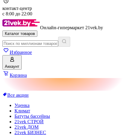
контакт-центр
с
8:00
до
22:00
Онлайн-гипермаркет 21vek.by
Каталог товаров
Избранное
Аккаунт
Корзина
Все акции
Уценка
Климат
Батуты бассейны
21vek СТРОЙ
21vek ДОМ
21vek БИЗНЕС