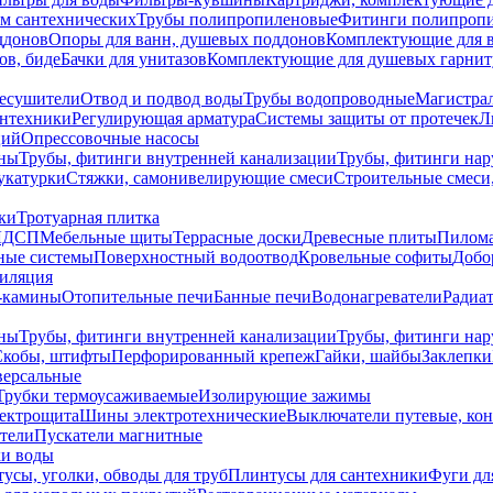
ем сантехнических
Трубы полипропиленовые
Фитинги полипроп
ддонов
Опоры для ванн, душевых поддонов
Комплектующие для 
ов, биде
Бачки для унитазов
Комплектующие для душевых гарнит
есушители
Отвод и подвод воды
Трубы водопроводные
Магистрал
антехники
Регулирующая арматура
Системы защиты от протечек
Л
ций
Опрессовочные насосы
ны
Трубы, фитинги внутренней канализации
Трубы, фитинги на
катурки
Стяжки, самонивелирующие смеси
Строительные смеси,
ки
Тротуарная плитка
ЛДСП
Мебельные щиты
Террасные доски
Древесные плиты
Пилом
ные системы
Поверхностный водоотвод
Кровельные софиты
Добо
тиляция
-камины
Отопительные печи
Банные печи
Водонагреватели
Радиат
ны
Трубы, фитинги внутренней канализации
Трубы, фитинги на
Скобы, штифты
Перфорированный крепеж
Гайки, шайбы
Заклепки
ерсальные
Трубки термоусаживаемые
Изолирующие зажимы
лектрощита
Шины электротехнические
Выключатели путевые, ко
атели
Пускатели магнитные
ки воды
усы, уголки, обводы для труб
Плинтусы для сантехники
Фуги дл