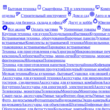
Бытовая техника
Смартфоны, ТВ и электроника
Комп
отделка
Строительный инструмент
Дом и сад
Авто и 
Товары для бизнеса, склада и офиса
Досуг и хобби
Ювели
Все акции
Оплата частями
Уцененные товары
Умны
Крупная техника для кухни
Холодильники
Вытяжки
Кухонные 
Встраиваемая техника, оборудование
Варочные панели
Духовые
встраиваемые
Комплекты встраиваемой техники
Морозильники 
упаковщики встраиваемые
Пароварки встраиваемые
Техника для приготовления еды
Аэрогрили
Микроволновые пе
кексницы
Хлебопечки
Ростеры, мини-печи
Йогуртницы, морож
фритюрницы
Яйцеварки
Попкорницы
Техника для приготовления напитков
Электрочайники
Кофевар
Техника для измельчения продуктов
Блендеры
Кухонные комбай
Мелкая техника
Весы кухонные, бытовые
Сушилки для овощей 
Аксессуары для кухонной техники
Аксессуары для микроволно
тостеров, сэндвичниц
Аксессуары для кухонных комбайнов
Акс
йогуртниц
Аксессуары для аэрогрилей, электрогрилей
Аксессуа
Телевизоры, мониторы
Телевизоры
Мониторы
Мониторы-телеви
Смарт-часы, аксессуары
Умные часы
Фитнес-браслеты
Умные ча
Фото, видеосъемка
Фотоаппараты
Видеокамеры
Экшн-камеры
Ка
видеокамер
Аксессуары для объективов
Штативы
Цифровые фот
Оборудование для фотостудии
Кольцевые лампы
Фоны для фото