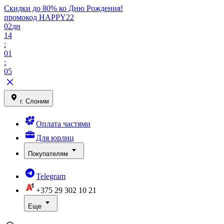
Скидки до 80% ко Дню Рождения!
промокод HAPPY22
02
дн
14
:
01
:
05
г. Слоним
Оплата частями
Для юрлиц
Покупателям
Telegram
+375 29
302 10 21
Еще