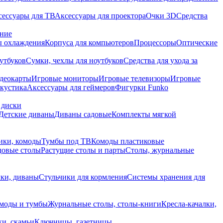
сессуары для ТВ
Аксессуары для проектора
Очки 3D
Средства
ание
 охлаждения
Корпуса для компьютеров
Процессоры
Оптические
утбуков
Сумки, чехлы для ноутбуков
Средства для ухода за
деокарты
Игровые мониторы
Игровые телевизоры
Игровые
акустика
Аксессуары для геймеров
Фигурки Funko
 диски
Детские диваны
Диваны садовые
Комплекты мягкой
ики, комоды
Тумбы под ТВ
Комоды пластиковые
довые столы
Растущие столы и парты
Столы, журнальные
ки, диваны
Стульчики для кормления
Системы хранения для
моды и тумбы
Журнальные столы, столы-книги
Кресла-качалки,
ки, скамьи
Ключницы, газетницы