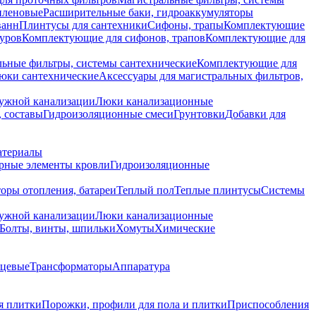
иленовые
Расширительные баки, гидроаккумуляторы
ванн
Плинтусы для сантехники
Сифоны, трапы
Комплектующие
уров
Комплектующие для сифонов, трапов
Комплектующие для
ьные фильтры, системы сантехнические
Комплектующие для
юки сантехнические
Аксессуары для магистральных фильтров,
ружной канализации
Люки канализационные
 составы
Гидроизоляционные смеси
Грунтовки
Добавки для
атериалы
рные элементы кровли
Гидроизоляционные
оры отопления, батареи
Теплый пол
Теплые плинтусы
Системы
ружной канализации
Люки канализационные
Болты, винты, шпильки
Хомуты
Химические
нцевые
Трансформаторы
Аппаратура
я плитки
Порожки, профили для пола и плитки
Приспособления