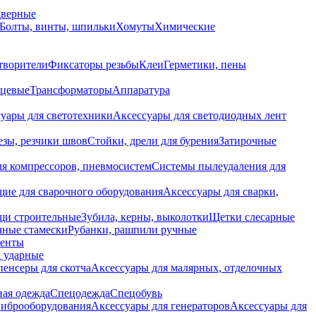
дверные
Болты, винты, шпильки
Хомуты
Химические
творители
Фиксаторы резьбы
Клеи
Герметики, пены
нцевые
Трансформаторы
Аппаратура
уары для светотехники
Аксессуары для светодиодных лент
езы, резчики швов
Стойки, дрели для бурения
Затирочные
ля компрессоров, пневмосистем
Системы пылеудаления для
ие для сварочного оборудования
Аксессуары для сварки,
щи строительные
Зубила, керны, выколотки
Щетки слесарные
чные стамески
Рубанки, рашпили ручные
енты
 ударные
енсеры для скотча
Аксессуары для малярных, отделочных
ная одежда
Спецодежда
Спецобувь
виброоборудования
Аксессуары для генераторов
Аксессуары для