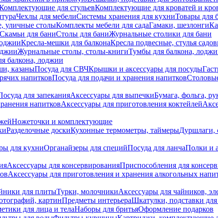
Комплектующие для стульев
Комплектующие для кроватей и кро
итура
Чехлы для мебели
Системы хранения для кухни
Товары для 
, уличные столы
Комплекты мебели для сада
Гамаки, шезлонги
Ка
Скамьи для бани
Столы для бани
Журнальные столики для бани
лоджии
Кресла-мешки для балкона
Кресла подвесные, стулья садо
оджии
Журнальные столы, столы-книги
Тумбы для балкона, лодж
я балкона, лоджии
ши, казаны
Посуда для СВЧ
Крышки и аксессуары для посуды
Гаст
орячих напитков
Посуда для подачи и хранения напитков
Столовы
Посуда для запекания
Аксессуары для выпечки
Бумага, фольга, р
хранения напитков
Аксессуары для приготовления коктейлей
Аксе
ожей
Ножеточки и комплектующие
ки
Разделочные доски
Кухонные термометры, таймеры
Дуршлаги, 
ры для кухни
Органайзеры для специй
Посуда для ланча
Полки и 
ия
Аксессуары для консервирования
Приспособления для консер
ков
Аксессуары для приготовления и хранения алкогольных напи
йники для плиты
Турки, молочники
Аксессуары для чайников, э
отографий, картин
Предметы интерьера
Шкатулки, подставки дл
етики для лица и тела
Наборы для бритья
Оформление подарков
льтры для воды
Фильтры-кувшины
Картриджи, комплектующие д