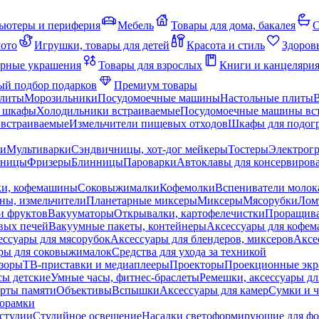
ьютеры и периферия
Мебель
Товары для дома, бакалея
С
мото
Игрушки, товары для детей
Красота и стиль
Здоров
рные украшения
Товары для взрослых
Книги и канцеляри
й подбор подарков
Премиум товары
плиты
Морозильники
Посудомоечные машины
Настольные плиты
 шкафы
Холодильники встраиваемые
Посудомоечные машины вс
встраиваемые
Измельчители пищевых отходов
Шкафы для подогр
чи
Мультиварки
Сэндвичницы, хот-дог мейкеры
Тостеры
Электрог
еницы
Фризеры
Блинницы
Пароварки
Автоклавы для консервиров
ки, кофемашины
Соковыжималки
Кофемолки
Вспениватели молок
ны, измельчители
Планетарные миксеры
Миксеры
Мясорубки
Лом
и фруктов
Вакууматоры
Открывалки, картофелечистки
Проращива
вых печей
Вакуумные пакеты, контейнеры
Аксессуары для кофе
ессуары для мясорубок
Аксессуары для блендеров, миксеров
Аксе
ры для соковыжималок
Средства для ухода за техникой
зоры
ТВ-приставки и медиаплееры
Проекторы
Проекционные эк
сы детские
Умные часы, фитнес-браслеты
Ремешки, аксессуары дл
рты памяти
Объективы
Вспышки
Аксессуары для камер
Сумки и ч
орамки
студии
Студийное освещение
Насадки светоформирующие для фо