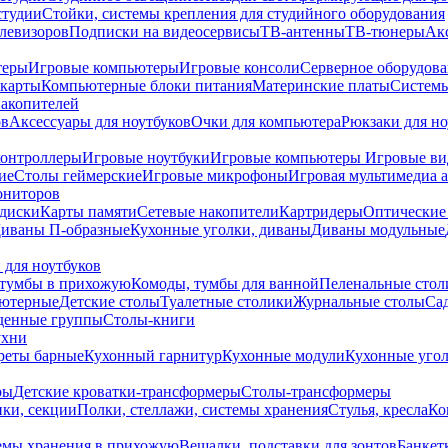
студии
Стойки, системы крепления для студийного оборудования
елевизоров
Подписки на видеосервисы
ТВ-антенны
ТВ-тюнеры
Ак
теры
Игровые компьютеры
Игровые консоли
Серверное оборудов
карты
Компьютерные блоки питания
Материнские платы
Системы
накопителей
ов
Аксессуары для ноутбуков
Очки для компьютера
Рюкзаки для но
контроллеры
Игровые ноутбуки
Игровые компьютеры
Игровые ви
ие
Столы геймерские
Игровые микрофоны
Игровая мультимедиа 
ониторов
диски
Карты памяти
Сетевые накопители
Картридеры
Оптические
иваны П-образные
Кухонные уголки, диваны
Диваны модульные
 для ноутбуков
тумбы в прихожую
Комоды, тумбы для ванной
Пеленальные стол
ьютерные
Детские столы
Туалетные столики
Журнальные столы
Са
денные группы
Столы-книги
ухни
уреты барные
Кухонный гарнитур
Кухонные модули
Кухонные угол
ры
Детские кроватки-трансформеры
Столы-трансформеры
ки, секции
Полки, стеллажи, системы хранения
Стулья, кресла
Ко
емы хранения в прихожую
Вешалки, подставки для зонтов
Банкет