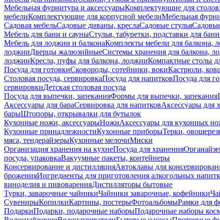
Мебельная фурнитура и аксессуары
Комплектующие для столов
мебели
Комплектующие для корпусной мебели
Мебельная фурн
Садовая мебель
Садовые диваны, кресла
Садовые стулья
Садовые
Мебель для бани и сауны
Стулья, табуретки, подставки для бани
Мебель для лоджии и балкона
Комплекты мебели для балкона, 
лоджии
Дверцы жалюзийные
Системы хранения для балкона, л
лоджии
Кресла, пуфы для балкона, лоджии
Компактные столы дл
Посуда для готовки
Сковороды, сотейники, воки
Кастрюли, ков
Столовая посуда, сервировка
Посуда для напитков
Посуда для г
сервировки
Детская столовая посуда
Посуда для выпечки, запекания
Формы для выпечки, запекания
Аксессуары для бара
Сервировка для напитков
Аксессуары для 
бары
Штопоры, открывалки для бутылок
Кухонные ножи, аксессуары
Ножи
Аксессуары для кухонных н
Кухонные принадлежности
Кухонные приборы
Терки, овощерез
мяса, тендерайзеры
Кухонные мелочи
Миски
Организация хранения на кухне
Посуда для хранения
Органайзе
посуда, упаковка
Вакуумные пакеты, контейнеры
Консервирование и дистилляция
Автоклавы для консервирован
брожения
Ингредиенты для приготовления алкогольных напит
виноделия и пивоварения
Дистилляторы бытовые
Турки, заварочные чайники
Чайники заварочные, кофейники
Ча
Сувениры
Копилки
Картины, постеры
Фотоальбомы
Рамки для ф
Подарки
Подарки, подарочные наборы
Подарочные наборы косм
Водоснабжение
Водонагреватели
Бытовые насосы
Проточные фи