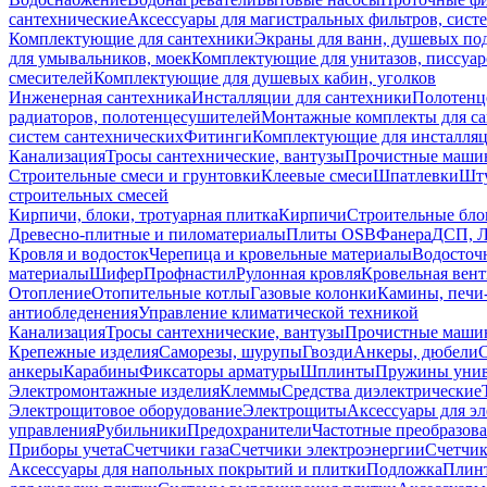
сантехнические
Аксессуары для магистральных фильтров, сист
Комплектующие для сантехники
Экраны для ванн, душевых по
для умывальников, моек
Комплектующие для унитазов, писсуар
смесителей
Комплектующие для душевых кабин, уголков
Инженерная сантехника
Инсталляции для сантехники
Полотенц
радиаторов, полотенцесушителей
Монтажные комплекты для с
систем сантехнических
Фитинги
Комплектующие для инсталля
Канализация
Тросы сантехнические, вантузы
Прочистные маши
Строительные смеси и грунтовки
Клеевые смеси
Шпатлевки
Шту
строительных смесей
Кирпичи, блоки, тротуарная плитка
Кирпичи
Строительные бло
Древесно-плитные и пиломатериалы
Плиты OSB
Фанера
ДСП, 
Кровля и водосток
Черепица и кровельные материалы
Водосточ
материалы
Шифер
Профнастил
Рулонная кровля
Кровельная вен
Отопление
Отопительные котлы
Газовые колонки
Камины, печи
антиобледенения
Управление климатической техникой
Канализация
Тросы сантехнические, вантузы
Прочистные маши
Крепежные изделия
Саморезы, шурупы
Гвозди
Анкеры, дюбели
анкеры
Карабины
Фиксаторы арматуры
Шплинты
Пружины унив
Электромонтажные изделия
Клеммы
Средства диэлектрические
Электрощитовое оборудование
Электрощиты
Аксессуары для э
управления
Рубильники
Предохранители
Частотные преобразов
Приборы учета
Счетчики газа
Счетчики электроэнергии
Счетчи
Аксессуары для напольных покрытий и плитки
Подложка
Плинт