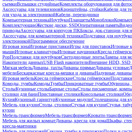
съемки
Вспышки студийные
Комплекты оборудования для фото
Аксессуары для телевизоров
Кронштейны, стойки
Кабели для т
для ухода за электроникой
Кабели, переходники
Компьютерная техника
Ноутбуки
Планшеты
Моноблоки
Компью
Комплектующие
Жесткие диски, SSD
Оперативная память
Видео
приводы
Аксессуары для корпусов ПК
Боксы, док-станции для 
Аксессуары для компьютерной техники
Подставки для ноутбук
электроникой
Программное обеспечение
Игровая зона
Игровые приставки
Игры для приставок
Игровые 
мыши
Игровые клавиатуры
Игровые наушники
Кресла геймерск
Pop
Подставки для ноутбуков
Светодиодные ленты
Лампы для м
Накопители данных
USB Flash накопители
Внешние HDD, SSD 
Мягкая мебель
Диваны, тахты
Диваны прямые
Диваны угловые
Д
мебели
Бескаркасные кресла-мешки и диваны
Надувные диваны
Игровая мебель
Кресла геймерские
Столы геймерские
Подставки
Комоды, тумбы
Комоды
Тумбы
Прикроватные тумбы
Обувницы, 
Столы
Кухонные столы
Барные столы
Столы письменные, комп
столики для бани
Приставные столики
Консольные столики
Обе
Кухня
Кухонный гарнитур
Кухонные модули
Столешницы для к
Мебель для кухни
Столы, столики
Стулья для кухни
Стулья, таб
кухни
Мебель-трансформер
Мебель-трансформер
Кровати-трансформе
Мебель для жилых комнат
Диваны, кресла для дома
Шкафы, стен
кресла-маятники
Мебель для прихожей
Секции, тумбы в прихожую
Полки и сист