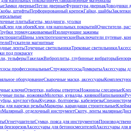
 для напольных покрытий
Реставрационные материалы
ые
Замки дверные
Петли дверные
Фурнитура дверная
Доводчики 
Скобы, штифты
Перфорированный крепеж
Гайки, шайбы
Заклепки
ерсальные
лочные плиты
Багеты, молдинги, уголки
на
Клеи для обоев
Клеи для напольных покрытий
Очистители, рас
Трубки термоусаживаемые
Изолирующие зажимы
лектрощита
Шины электротехнические
Выключатели путевые, ко
атели
Пускатели магнитные
одные ленты
Точечные светильники
Трековые светильники
Аксесс
и под покраску
ли, тельферы
Такелаж
Виброплиты, глубинные вибраторы
Бензор
сосы профессиональные
Стружкоотсосы
Домкраты
Аксессуары д
аяльное оборудование
Сварочные маски, аксессуары
Комплектующ
ечные ключи
Отвертки, наборы отверток
Ножницы слесарные
Кле
учные пилы, ножовки
Молотки, кувалды, киянки
Напильники
Ру
убцы, круглогубцы
Кусачки, болторезы, кабелерезы
Специнструм
ы для нарезки резьбы
Маркеры, карандаши строительные
Клейма
и
Малярный, отделочный инструмент
Скотч, ленты малярные
Дисп
иты
Огнетушители
Сумки, пояса для инструментов
Производствен
я бензорезов
Аксессуары для бетоносмесителей
Аксессуары для 