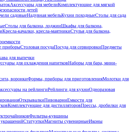
ваток
Аксессуары для мебели
Комплектующие для мягкой
безопасности детей
чели садовые
Надувная мебель
Кухни походные
Столы для сада
вые
Столы для балкона, лоджии
Шкафы для балкона,
ии
Кресла-качалки, кресла-маятники
Стулья для балкона,
роемкости
е приборы
Столовая посуда
Посуда для сервировки
Предметы
укава для выпечки
ссуары для охлаждения напитков
Наборы для бара, мини-
сита, воронки
Формы, приборы для приготовления
Молотки для
аксессуары на рейлинги
Рейлинги для кухни
Одноразовая
вирования
Открывалки
Пивоварни
Емкости для
тков
Комплектующие для дистилляторов
Прессы, дробилки для
лектрочайников
Фильтры-кувшины
я украшений
Статуэтки
Магниты сувенирные
Иконы
ля проточных фильтров
Магистральные фильтры, системы