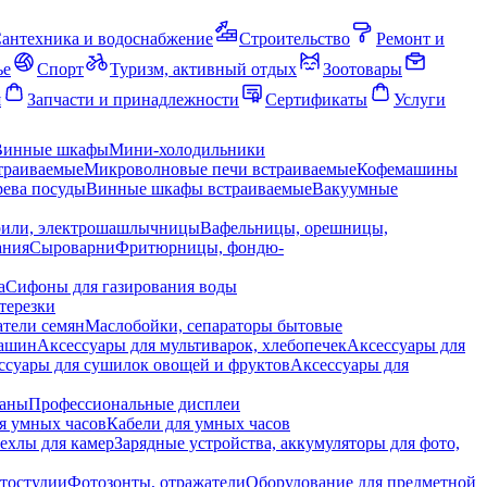
антехника и водоснабжение
Строительство
Ремонт и
ье
Спорт
Туризм, активный отдых
Зоотовары
я
Запчасти и принадлежности
Сертификаты
Услуги
Винные шкафы
Мини-холодильники
траиваемые
Микроволновые печи встраиваемые
Кофемашины
ева посуды
Винные шкафы встраиваемые
Вакуумные
рили, электрошашлычницы
Вафельницы, орешницы,
ания
Сыроварни
Фритюрницы, фондю-
а
Сифоны для газирования воды
терезки
тели семян
Маслобойки, сепараторы бытовые
машин
Аксессуары для мультиварок, хлебопечек
Аксессуары для
ссуары для сушилок овощей и фруктов
Аксессуары для
раны
Профессиональные дисплеи
я умных часов
Кабели для умных часов
ехлы для камер
Зарядные устройства, аккумуляторы для фото,
тостудии
Фотозонты, отражатели
Оборудование для предметной