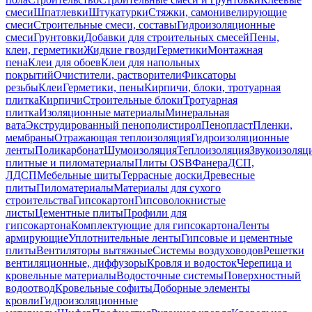
смеси
Шпатлевки
Штукатурки
Стяжки, самонивелирующие
смеси
Строительные смеси, составы
Гидроизоляционные
смеси
Грунтовки
Добавки для строительных смесей
Пены,
клеи, герметики
Жидкие гвозди
Герметики
Монтажная
пена
Клеи для обоев
Клеи для напольных
покрытий
Очистители, растворители
Фиксаторы
резьбы
Клеи
Герметики, пены
Кирпичи, блоки, тротуарная
плитка
Кирпичи
Строительные блоки
Тротуарная
плитка
Изоляционные материалы
Минеральная
вата
Экструдированный пенополистирол
Пенопласт
Пленки,
мембраны
Отражающая теплоизоляция
Гидроизоляционные
ленты
Поликарбонат
Шумоизоляция
Теплоизоляция
Звукоизоляц
плитные и пиломатериалы
Плиты OSB
Фанера
ДСП,
ЛДСП
Мебельные щиты
Террасные доски
Древесные
плиты
Пиломатериалы
Материалы для сухого
строительства
Гипсокартон
Гипсоволокнистые
листы
Цементные плиты
Профили для
гипсокартона
Комплектующие для гипсокартона
Ленты
армирующие
Уплотнительные ленты
Гипсовые и цементные
плиты
Вентиляторы вытяжные
Системы воздуховодов
Решетки
вентиляционные, диффузоры
Кровля и водосток
Черепица и
кровельные материалы
Водосточные системы
Поверхностный
водоотвод
Кровельные софиты
Доборные элементы
кровли
Гидроизоляционные