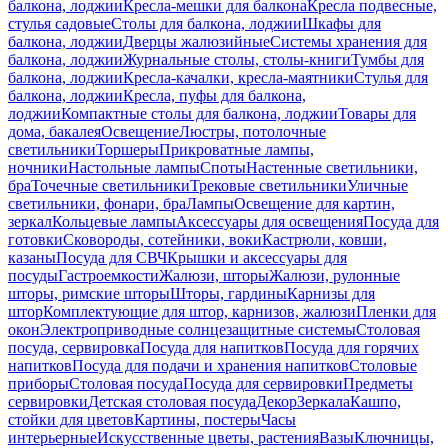
балкона, лоджии
Кресла-мешки для балкона
Кресла подвесные,
стулья садовые
Столы для балкона, лоджии
Шкафы для
балкона, лоджии
Дверцы жалюзийные
Системы хранения для
балкона, лоджии
Журнальные столы, столы-книги
Тумбы для
балкона, лоджии
Кресла-качалки, кресла-маятники
Стулья для
балкона, лоджии
Кресла, пуфы для балкона,
лоджии
Компактные столы для балкона, лоджии
Товары для
дома, бакалея
Освещение
Люстры, потолочные
светильники
Торшеры
Прикроватные лампы,
ночники
Настольные лампы
Споты
Настенные светильники,
бра
Точечные светильники
Трековые светильники
Уличные
светильники, фонари, бра
Лампы
Освещение для картин,
зеркал
Кольцевые лампы
Аксессуары для освещения
Посуда для
готовки
Сковороды, сотейники, воки
Кастрюли, ковши,
казаны
Посуда для СВЧ
Крышки и аксессуары для
посуды
Гастроемкости
Жалюзи, шторы
Жалюзи, рулонные
шторы, римские шторы
Шторы, гардины
Карнизы для
штор
Комплектующие для штор, карнизов, жалюзи
Пленки для
окон
Электроприводные солнцезащитные системы
Столовая
посуда, сервировка
Посуда для напитков
Посуда для горячих
напитков
Посуда для подачи и хранения напитков
Столовые
приборы
Столовая посуда
Посуда для сервировки
Предметы
сервировки
Детская столовая посуда
Декор
Зеркала
Кашпо,
стойки для цветов
Картины, постеры
Часы
интерьерные
Искусственные цветы, растения
Вазы
Ключницы,