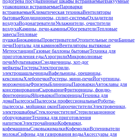
подогрева посуды
Винные шкафы встраиваемые
Вакуумные
упаковщики встраиваемые
Пароварки
встраиваемые
Климатическая техника
Вентиляторы
бытовые
Кондиционеры, сплит-системы
Охладители
воздуха
Водонагреватели
Увлажнители, очистители
воздуха
Камины, печи-камины
Обогреватели
Тепловые
завесы
Тепловые
пушки
Биокамины
Проветриватели
Отопительные печи
Банные
печи
Порталы для каминов
Вентиляторы вытяжные
Метеостанции
Газовые баллоны бытовые
Техника для
приготовления еды
Аэрогрили
Микроволновые
печи
Мультиварки
Сэндвичницы, хот-дог
мейкеры
Тостеры
Электрогрили,
электрошашлычницы
Вафельницы, орешницы,
кексницы
Хлебопечки
Ростеры, мини-печи
Йогуртницы,
мороженицы
Фризеры
Блинницы
Пароварки
Автоклавы для
консервирования
Сыроварни
Фритюрницы, фондю-
фритюрницы
Яйцеварки
Попкорницы
Техника для
дома
Пылесосы
Пылесосы профессиональные
Роботы-
пылесосы, мойщики окон
Пароочистители
Электровеники,
электрошвабры
Стеклоочистители
Стерилизационное
оборудование
Техника для приготовления
напитков
Электрочайники
Кофеварки,
кофемашины
Соковыжималки
Кофемолки
Вспениватели
молока
Сифоны для газирования воды
Аксессуары для