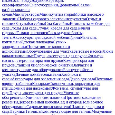
пылесосы, воздуходувки
Аэраторы,
скарификаторы
Снегоуборщики
Дровоколы
Сеялки,
разбрасыватели
семян
Минитракторы
Миникультиваторы
Мойки высокого
давления
Наборы садового электроинструмента
Отдых и
пикник
Батуты
Бассейны
Спа-бассейны
Комплекты мебели для
сада
Столы для сада
Стулья, кресла для сада
Качели
садовые
Гамаки, шезлонги
Раскладушки
Зонты,
тенты
Аксессуары для садовой мебели
Грили
Мангалы,
коптильни
Детская площадка
Сумки-
холодильники
Портативные колонки и
аудиосистемы
Оборудование для участка
Бытовые насосы
Люки
канализационные
Пруды, аксессуары для прудов
Фильтры,
насосы, стерилизаторы для прудов
Компрессоры для
прудов
Станции биологической очистки
Запчасти и
комплектующие для оборудования
Благоустройство
участка
Дачные дома
Беседки
Бани
Хозблоки и
сараи
Аксессуары для озеленения сада
Декор для сада
Почтовые
ящики, таблички
Козырьки
Скворечники, кормушки для
птиц
Домики для насекомых
Фонтаны, скульптуры для
сада
Пруды, аксессуары для прудов
Уличные
обогреватели
Уличные светильники
Противогололедные
реагенты
Декоративный щебень
Сад и огород
Поливочное
оборудование
Садовые опрыскиватели
Шланги для дома и
сада
Парники
Теплицы
Комплектующие для теплиц
Модульные