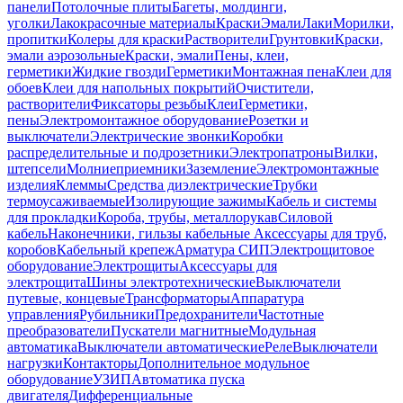
панели
Потолочные плиты
Багеты, молдинги,
уголки
Лакокрасочные материалы
Краски
Эмали
Лаки
Морилки,
пропитки
Колеры для краски
Растворители
Грунтовки
Краски,
эмали аэрозольные
Краски, эмали
Пены, клеи,
герметики
Жидкие гвозди
Герметики
Монтажная пена
Клеи для
обоев
Клеи для напольных покрытий
Очистители,
растворители
Фиксаторы резьбы
Клеи
Герметики,
пены
Электромонтажное оборудование
Розетки и
выключатели
Электрические звонки
Коробки
распределительные и подрозетники
Электропатроны
Вилки,
штепсели
Молниеприемники
Заземление
Электромонтажные
изделия
Клеммы
Средства диэлектрические
Трубки
термоусаживаемые
Изолирующие зажимы
Кабель и системы
для прокладки
Короба, трубы, металлорукав
Силовой
кабель
Наконечники, гильзы кабельные
Аксессуары для труб,
коробов
Кабельный крепеж
Арматура СИП
Электрощитовое
оборудование
Электрощиты
Аксессуары для
электрощита
Шины электротехнические
Выключатели
путевые, концевые
Трансформаторы
Аппаратура
управления
Рубильники
Предохранители
Частотные
преобразователи
Пускатели магнитные
Модульная
автоматика
Выключатели автоматические
Реле
Выключатели
нагрузки
Контакторы
Дополнительное модульное
оборудование
УЗИП
Автоматика пуска
двигателя
Дифференциальные