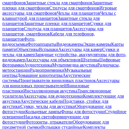
смартфонов
Защитные стекла для смартфонов
Защитные
пленки для смартфонов
Стилусы для смартфонов
Игровые
аксессуары для смартфонов
Чехлы для планшетов
Чехлы с
клавиатурой для планшетов
Защитные стекла для
планшетов
Защитные пленки для планшетов
Сумки для
планшетов
Стилусы для планшетов
Аксессуары для
планшетов, смартфонов
Кабели для телефонов,
планшетов
Фото,
видеосъемка
Фотоаппараты
Видеокамеры
Экшн-камеры
Карты
памяти
Объективы
Вспышки
Аксессуары для камер
Сумки и
чехлы для камер
Зарядные устройства, аккумуляторы для фото,
видеокамер
Аксессуары для объективов
Штативы
Цифровые
фоторамки
Аудиотехника
Мультимедиа акустика
Радиочасы,
метеостанции
Радиоприемники
Музыкальные
центры
Домашние кинотеатры
Акустические
системы
Проигрыватели виниловых пластинок
Аксессуары
для виниловых проигрывателей
Виниловые
пластинки
Инсталляционная акустика
Трансляционные
усилители
Аксессуары для аудиотехники
Комплектующие для
акустики
Акустические кабели
Подставки, стойки для
акустики
Сумки, чехлы для акустики
Оборудование для
фотостудии
Кольцевые лампы
Фоны для фотостудии
Студийное
освещение
Насадки светоформирующие для
фотостудии
Фотозонты, отражатели
Оборудование для
предметной съемки
Вспышки студийные
Комплекты