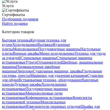
Услуги
Сертификаты
Подборщик подарков
Найти подарки
Категории товаров
Бытовая техника
Крупная техника для
кухни
Холодильники
Вытяжки
Кухонные
плиты
Морозильники
Посудомоечные машины
Настольные
плиты
Винные шкафы
Мини-холодильники
Техника для ухода
за одеждой
Стиральные машины
Стиральные машины
встраиваемые
Утюги
Отпариватели
Швейные, вышивальные
машины
Промышленные швейные
машины
Оверлоки
Сушильные машины, шкафы
Гладильные
системы, прессы
Машинки для удаления катышков
Сушилки
для обуви
Встраиваемая техника, оборудование
Варочные
панели
Духовые шкафы
Холодильники
встраиваемые
Посудомоечные машины
встраиваемые
Микроволновые печи
встраиваемые
Кофемашины встраиваемые
Комплекты
встраиваемой техники
Морозильники
встраиваемые
Измельчители пищевых отходов
Шкафы для