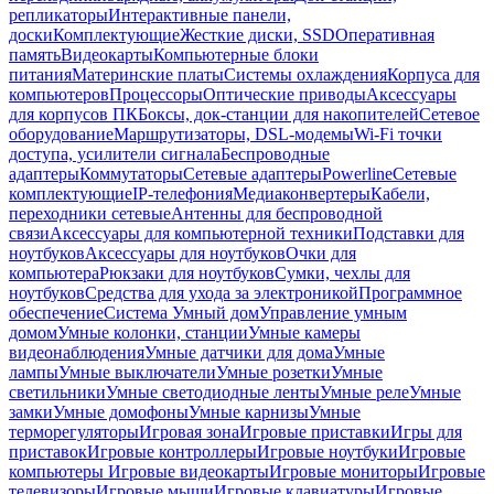
репликаторы
Интерактивные панели,
доски
Комплектующие
Жесткие диски, SSD
Оперативная
память
Видеокарты
Компьютерные блоки
питания
Материнские платы
Системы охлаждения
Корпуса для
компьютеров
Процессоры
Оптические приводы
Аксессуары
для корпусов ПК
Боксы, док-станции для накопителей
Сетевое
оборудование
Маршрутизаторы, DSL-модемы
Wi-Fi точки
доступа, усилители сигнала
Беспроводные
адаптеры
Коммутаторы
Сетевые адаптеры
Powerline
Сетевые
комплектующие
IP-телефония
Медиаконвертеры
Кабели,
переходники сетевые
Антенны для беспроводной
связи
Аксессуары для компьютерной техники
Подставки для
ноутбуков
Аксессуары для ноутбуков
Очки для
компьютера
Рюкзаки для ноутбуков
Сумки, чехлы для
ноутбуков
Средства для ухода за электроникой
Программное
обеспечение
Система Умный дом
Управление умным
домом
Умные колонки, станции
Умные камеры
видеонаблюдения
Умные датчики для дома
Умные
лампы
Умные выключатели
Умные розетки
Умные
светильники
Умные светодиодные ленты
Умные реле
Умные
замки
Умные домофоны
Умные карнизы
Умные
терморегуляторы
Игровая зона
Игровые приставки
Игры для
приставок
Игровые контроллеры
Игровые ноутбуки
Игровые
компьютеры
Игровые видеокарты
Игровые мониторы
Игровые
телевизоры
Игровые мыши
Игровые клавиатуры
Игровые