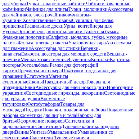
для уборки
Турки, заварочные чайники
Чайники заварочные,
кофейники
Чайники для плиты
Турки, молочники
Аксессуары
для чайников, электрочайников
Фильтры-
кувшины
Хозяйственные товары
Сушилки для белья,
прищепки
Гладильные доски
Урны, контейнеры для
мусора
Органайзеры, корзины, ящики
Туалетная бумага,
бумажные полотенца
Салфетки, мочалки, губки, мусорные
пакеты
Фольга, пленка, пакеты
Упаковочная тара
Аксессуары
для глажения
Аксессуары для стирки
Веревки,
шпагаты
Емкости, дозаторы для моющих средств
Вешалки-
плечики
Мешки хозяйственные
Сувениры
Копилки
Картины,
постеры
Фотоальбомы
Рамки для фотографий,
картин
Предметы интерьера
Шкатулки, подставки для
украшений
Статуэтки
Магниты
сувенирные
Иконы
Праздничный декор
Товары для
праздника
Елки
Аксессуары для елей новогодних
Новогодние
украшения
Светодиодные гирлянды, декорации
Светодиодные
фигуры, игрушки
Временные
татуировки
Фотобутафория
Товары для
маскарада
Подарки
Подарки, подарочные наборы
Подарочные
наборы косметики для лица и тела
Наборы для
бритья
Оформление подарков
Сантехника и
водоснабжение
Сантехника
Душевые кабины, поддоны,
двери
Ванны
Унитазы
Умывальники
Умывальники со
смесителями
Смесители
Душевые панели,