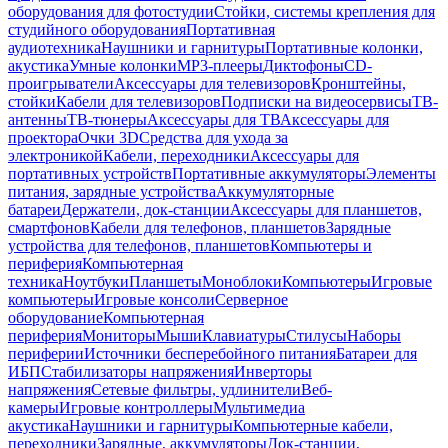
оборудования для фотостудии
Стойки, системы крепления для
студийного оборудования
Портативная
аудиотехника
Наушники и гарнитуры
Портативные колонки,
акустика
Умные колонки
MP3-плееры
Диктофоны
CD-
проигрыватели
Аксессуары для телевизоров
Кронштейны,
стойки
Кабели для телевизоров
Подписки на видеосервисы
ТВ-
антенны
ТВ-тюнеры
Аксессуары для ТВ
Аксессуары для
проектора
Очки 3D
Средства для ухода за
электроникой
Кабели, переходники
Аксессуары для
портативных устройств
Портативные аккумуляторы
Элементы
питания, зарядные устройства
Аккумуляторные
батареи
Держатели, док-станции
Аксессуары для планшетов,
смартфонов
Кабели для телефонов, планшетов
Зарядные
устройства для телефонов, планшетов
Компьютеры и
периферия
Компьютерная
техника
Ноутбуки
Планшеты
Моноблоки
Компьютеры
Игровые
компьютеры
Игровые консоли
Серверное
оборудование
Компьютерная
периферия
Мониторы
Мыши
Клавиатуры
Стилусы
Наборы
периферии
Источники бесперебойного питания
Батареи для
ИБП
Стабилизаторы напряжения
Инверторы
напряжения
Сетевые фильтры, удлинители
Веб-
камеры
Игровые контроллеры
Мультимедиа
акустика
Наушники и гарнитуры
Компьютерные кабели,
переходники
Зарядные, аккумуляторы
Док-станции,