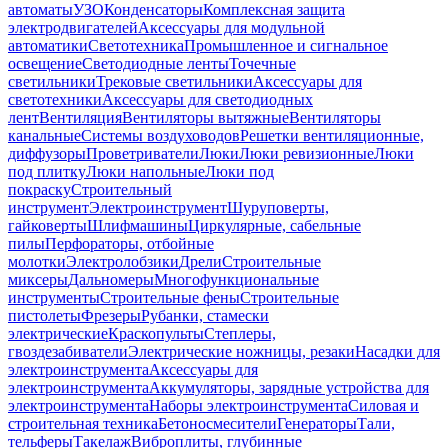
автоматы
УЗО
Конденсаторы
Комплексная защита
электродвигателей
Аксессуары для модульной
автоматики
Светотехника
Промышленное и сигнальное
освещение
Светодиодные ленты
Точечные
светильники
Трековые светильники
Аксессуары для
светотехники
Аксессуары для светодиодных
лент
Вентиляция
Вентиляторы вытяжные
Вентиляторы
канальные
Системы воздуховодов
Решетки вентиляционные,
диффузоры
Проветриватели
Люки
Люки ревизионные
Люки
под плитку
Люки напольные
Люки под
покраску
Строительный
инструмент
Электроинструмент
Шуруповерты,
гайковерты
Шлифмашины
Циркулярные, сабельные
пилы
Перфораторы, отбойные
молотки
Электролобзики
Дрели
Строительные
миксеры
Дальномеры
Многофункциональные
инструменты
Строительные фены
Строительные
пистолеты
Фрезеры
Рубанки, стамески
электрические
Краскопульты
Степлеры,
гвоздезабиватели
Электрические ножницы, резаки
Насадки для
электроинструмента
Аксессуары для
электроинструмента
Аккумуляторы, зарядные устройства для
электроинструмента
Наборы электроинструмента
Силовая и
строительная техника
Бетоносмесители
Генераторы
Тали,
тельферы
Такелаж
Виброплиты, глубинные