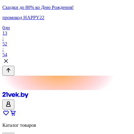
Скидки до 80% ко Дню Рождения!
промокод HAPPY22
0
дн
13
:
52
:
54
Каталог товаров