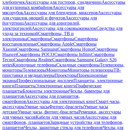
хлебопечек
Аксессуары для тостеров, сэндвичниц
Аксессуары
для кухонных комбайнов
Аксессуары для
мясорубок
Аксессуары для блендеров, миксеров
Аксессуары
для сушилок овощей и фруктов
Аксессуары для
йогуртниц
Аксессуары для аэрогрилей,
электрогрилей
Аксессуары для соковыжималок
Средства для
ухода за техникой
Смартфоны, ТВ и
электроника
Смартфоны
Смартфоны
Смартфоны
восстановленные
Смартфоны Apple
Смартфоны
Xiaomi
Смартфоны Samsung
Смартфоны Honor
Смартфоны
Huawei
Смартфоны POCO
Смартфоны Infinix
Смартфоны
Tecno
Смартфоны Realme
Смартфоны Samsung Galaxy S26
series
Кнопочные телефоны
Складные смартфоны
Телевизоры,
мониторы
Телевизоры
Мониторы
Мониторы-телевизоры
ТВ-
приставки и медиаплееры
Проекторы
Проекционные
экраны
Профессиональные дисплеи
Планшеты, электронные
книги
Планшеты
Электронные книги
Графические
планшеты
Блокноты электронные
Чехлы, бамперы для
планшетов
Аксессуары для планшетов,
смартфонов
Аксессуары для электронных книг
Смарт-часы,
аксессуары
Умные часы
Фитнес-браслеты
Умные часы
детские
Умные часы, фитнес-браслеты
Ремешки, аксессуары
для умных часов
Кабели для умных часов
Аксессуары для
смартфонов, планшетов
Зарядные устройства для телефонов,
планшетов
Чехлы, защитные стекла для телефонов
Чехлы для