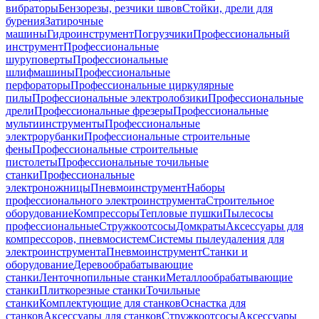
вибраторы
Бензорезы, резчики швов
Стойки, дрели для
бурения
Затирочные
машины
Гидроинструмент
Погрузчики
Профессиональный
инструмент
Профессиональные
шуруповерты
Профессиональные
шлифмашины
Профессиональные
перфораторы
Профессиональные циркулярные
пилы
Профессиональные электролобзики
Профессиональные
дрели
Профессиональные фрезеры
Профессиональные
мультиинструменты
Профессиональные
электрорубанки
Профессиональные строительные
фены
Профессиональные строительные
пистолеты
Профессиональные точильные
станки
Профессиональные
электроножницы
Пневмоинструмент
Наборы
профессионального электроинструмента
Строительное
оборудование
Компрессоры
Тепловые пушки
Пылесосы
профессиональные
Стружкоотсосы
Домкраты
Аксессуары для
компрессоров, пневмосистем
Системы пылеудаления для
электроинструмента
Пневмоинструмент
Станки и
оборудование
Деревообрабатывающие
станки
Ленточнопильные станки
Металлообрабатывающие
станки
Плиткорезные станки
Точильные
станки
Комплектующие для станков
Оснастка для
станков
Аксессуары для станков
Стружкоотсосы
Аксессуары