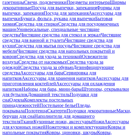
газетницы
Свечи, подсвечники
Предметы интерьера
Ширмы
декоративные
Посуда для выпечки, запекания
Формы для
выпечки, запекания
Посуда для запекания
Аксессуары для
выпечки
Бумага, фольга, рукава для выпечки
Бытовая
химия
Средства для стирки
Средства для посудомоечных
машин
Универсальные, специальные чистящие
средства
Чистящие средства для стекол и зеркал
Чистящие
средства для ванной и туалета
Чистящие средства для
кухни
Средства для мытья посуды
Чистящие средства для
мебели
Чистящие средства для напольных покрытий и
ковров
Средства для ухода за техникой
Освежители
воздуха
Средства от насекомых
Средства ухода за
одеждой
Средства ухода за обувью
Дезинфицирующие
средства
Аксессуары для бара
Сервировка для
напитков
Аксессуары для хранения напитков
Аксессуары для
приготовления коктейлей
Аксессуары для охлаждения
напитков
Наборы для бара, мини-бары
Штопоры, открывалки
для бутылок
Домашний текстиль
Подушки для
сна
Одеяла
Комплекты постельных
принадлежностей
Постельное белье
Пледы,
покрывала
Полотенца
Скатерти
Подушки декоративные
Маски,
беруши для сна
Наполнители для домашнего
текстиля
Ткани
Кухонные ножи, аксессуары
Ножи
Аксессуары
для кухонных ножей
Ножеточки и комплектующие
Ковры и
напольные покрытия
Ковры, циновки, шкуры
Ковры,