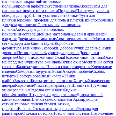
напольные покрытия
Виниловые
полы
Ковролин
Паркет
Искусственная трава
Аксессуары для
напольных покрытий и плитки
Подложка
Плинтусы, уголки,
обводы для труб
Плинтусы для сантехники
Фуги для
плитки
Порожки, профили для пола и плитки
Приспособления
для укладки плитки
Системы выравнивания
плитки
Аксессуары для напольных
покрытий
Реставрационные материалы
Двери и арки
Двери
входные
Двери межкомнатные
Арки межкомнатные
Москитные
сетки
Двери для бани и сауны
Коробки и
фурнитура
Наличники, коробки, доборы
Ручки дверные
Замки
дверные
Петли дверные
Фурнитура дверная
Доводчики
дверные
Окна и подоконники
Окна
Подоконники, отливы
Окна
мансардные
Фурнитура оконная
Мягкие окна
Москитные сетки
на окна
Жалюзи уличные
Пленки солнцезащитные
Крепежные
изделия
Саморезы, шурупы
Гвозди
Анкеры, дюбели
Скобы,
штифты
Перфорированный крепеж
Гайки,
шайбы
Заклепки
Болты, винты, шпильки
Хомуты
Химические
анкеры
Карабины
Фиксаторы арматуры
Шплинты
Пружины
универсальные
Отделка стен
Обои
Жидкие
обои
Фотообои
Штукатурки декоративные
Декоративный
камень
Скинали
Пленки самоклеящиеся
Армирующие
сетки
Стеновые панели
Уголки, маяки,
профили
Вагонка
Стеклохолсты, флизелин
Экраны для
радиаторов
Отделка потолка
Потолочные системы
Потолочные