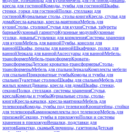
модули
Столешницы для кухни
Мебель для гостиной
Диваны,
кресла для гостиной
Комоды, тумбы для гостиной
Шкафы,
стенки, горки для гостиной
Полки, стеллажи для
гостиной
Журнальные столы, столы-книги
Кресла, стулья для
дома
Кресла-качалки, кресла-маятники
Мебель для
кухни
Столы, столики
Стулья для кухни
Стулья, табуреты
барные
Кухонный гарнитур
Кухонные модули
Кухонные
уголки, диваны
Стульчики для кормления
Системы хранения
для кухни
Мебель для ванной
Тумбы, консоли для
ванной
Шкафы, пеналы для ванной
Шкафчики, полки для
ванной
Зеркала для ванной
Аксессуары для ванной
Мебель-
трансформер
Мебель-трансформер
Кровати-
трансформеры
Детские кроватки-трансформеры
Столы-
трансформеры
Мебель для спальни
Зеркала
Комплекты мебели
для спальни
Прикроватные тумбы
Комоды и тумбы для
спальни
Туалетные столики
Шкафы для спальни
Мебель для
жилых комнат
Диваны, кресла для дома
Шкафы, стенки,
секции
Полки, стеллажи, системы хранения
Стулья,
кресла
Комоды и тумбы
Журнальные столы, столы-
книги
Кресла-качалки, кресла-маятники
Мебель для
телевизора
Комоды, тумбы под телевизор
Кронштейны, стойки
для телевизора
Каминокомплекты под телевизор
Мебель для
прихожей
Секции, тумбы в прихожую
Полки и системы
хранения в прихожую
Вешалки, подставки для
зонтов
Банкетки, скамьи
Ключницы, газетницы
Детская