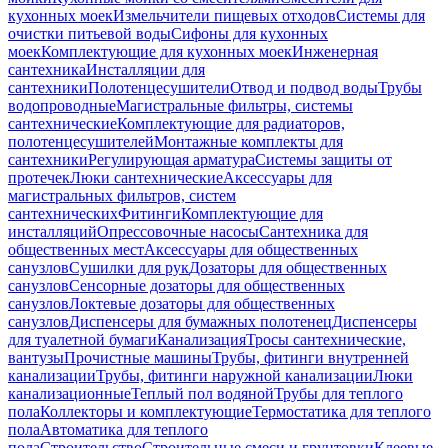
кухонных моек
Измельчители пищевых отходов
Системы для
очистки питьевой воды
Сифоны для кухонных
моек
Комплектующие для кухонных моек
Инженерная
сантехника
Инсталляции для
сантехники
Полотенцесушители
Отвод и подвод воды
Трубы
водопроводные
Магистральные фильтры, системы
сантехнические
Комплектующие для радиаторов,
полотенцесушителей
Монтажные комплекты для
сантехники
Регулирующая арматура
Системы защиты от
протечек
Люки сантехнические
Аксессуары для
магистральных фильтров, систем
сантехнических
Фитинги
Комплектующие для
инсталляций
Опрессовочные насосы
Сантехника для
общественных мест
Аксессуары для общественных
санузлов
Сушилки для рук
Дозаторы для общественных
санузлов
Сенсорные дозаторы для общественных
санузлов
Локтевые дозаторы для общественных
санузлов
Диспенсеры для бумажных полотенец
Диспенсеры
для туалетной бумаги
Канализация
Тросы сантехнические,
вантузы
Прочистные машины
Трубы, фитинги внутренней
канализации
Трубы, фитинги наружной канализации
Люки
канализационные
Теплый пол водяной
Трубы для теплого
пола
Коллекторы и комплектующие
Термостатика для теплого
пола
Автоматика для теплого
пола
Строительство
Строительные смеси и грунтовки
Клеевые