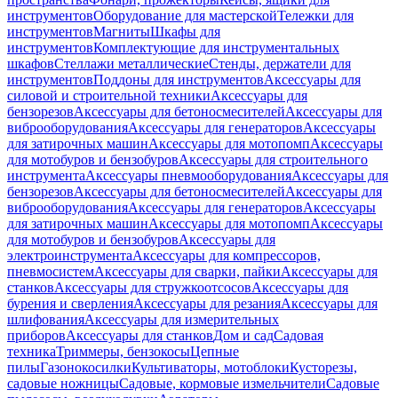
инструментов
Оборудование для мастерской
Тележки для
инструментов
Магниты
Шкафы для
инструментов
Комплектующие для инструментальных
шкафов
Стеллажи металлические
Стенды, держатели для
инструментов
Поддоны для инструментов
Аксессуары для
силовой и строительной техники
Аксессуары для
бензорезов
Аксессуары для бетоносмесителей
Аксессуары для
виброоборудования
Аксессуары для генераторов
Аксессуары
для затирочных машин
Аксессуары для мотопомп
Аксессуары
для мотобуров и бензобуров
Аксессуары для строительного
инструмента
Аксессуары пневмооборудования
Аксессуары для
бензорезов
Аксессуары для бетоносмесителей
Аксессуары для
виброоборудования
Аксессуары для генераторов
Аксессуары
для затирочных машин
Аксессуары для мотопомп
Аксессуары
для мотобуров и бензобуров
Аксессуары для
электроинструмента
Аксессуары для компрессоров,
пневмосистем
Аксессуары для сварки, пайки
Аксессуары для
станков
Аксессуары для стружкоотсосов
Аксессуары для
бурения и сверления
Аксессуары для резания
Аксессуары для
шлифования
Аксессуары для измерительных
приборов
Аксессуары для станков
Дом и сад
Садовая
техника
Триммеры, бензокосы
Цепные
пилы
Газонокосилки
Культиваторы, мотоблоки
Кусторезы,
садовые ножницы
Садовые, кормовые измельчители
Садовые