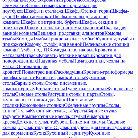
геймерские
Столы геймерские
Подставки для
ноутбуков
Шкафы и стеллажи
Шкафы
Стенки, горки
Шкафы-
купе
Шкафы-гармошки
Шкафы-пеналы для жилой
комнаты
Шкафы с витриной, буфеты
Шкафы, секции в
прихожую
Полки, стеллажи, системы хранения
Шкафы для
ванной комнаты
Вешалки, подставки для зонтов
Комоды,
тумбы
Комоды
Тумбы
Прикроватные тумбы
Обувницы, тумбы в
прихожую
Комоды, тумбы для ванной
Пеленальные столики,
комоды
Тумбы под ТВ
Комоды пластиковые
Кровати и
матрасы
Матрасы
Кровати
Детские кровати
Кроватки для
новорожденных
Надувная мебель
Наматрасники, чехлы на
матрас
Основания для
кроватей
Подматрасники
Раскладушки
Кровати-трансформеры,
шкафы-кровати
Кровати-домики
Столы
Кухонные
столы
Барные столы
Столы письменные,
компьютерные
Детские столы
Туалетные столики
Журнальные
столы
Садовые столы
Растущие столы и парты
Столы,
журнальные столики для бани
Приставные
столики
Консольные столики
Обеденные группы
Столы-
книги
Стулья
Кухонные стулья, табуреты
Барные стулья,
табуреты
Компьютерные кресла, стулья
Геймерские
кресла
Детские стулья, табуреты
Банкетки, скамьи
Садовые
кресла, стулья, табуреты
Стулья, табуреты для бани
Стульчики
для кормления
Кухня
Кухонный гарнитур
Кухонные