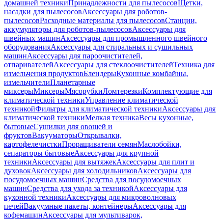
домашней техники
Принадлежности для пылесосов
Щетки,
насадки для пылесосов
Аксессуары для роботов-
пылесосов
Расходные материалы для пылесосов
Станции,
аккумуляторы для роботов-пылесосов
Аксессуары для
швейных машин
Аксессуары для промышленного швейного
оборудования
Аксессуары для стиральных и сушильных
машин
Аксессуары для пароочистителей,
отпаривателей
Аксессуары для стеклоочистителей
Техника для
измельчения продуктов
Блендеры
Кухонные комбайны,
измельчители
Планетарные
миксеры
Миксеры
Мясорубки
Ломтерезки
Комплектующие для
климатической техники
Управление климатической
техникой
Фильтры для климатической техники
Аксессуары для
климатической техники
Мелкая техника
Весы кухонные,
бытовые
Сушилки для овощей и
фруктов
Вакууматоры
Открывалки,
картофелечистки
Проращиватели семян
Маслобойки,
сепараторы бытовые
Аксессуары для крупной
техники
Аксессуары для вытяжек
Аксессуары для плит и
духовок
Аксессуары для холодильников
Аксессуары для
посудомоечных машин
Средства для посудомоечных
машин
Средства для ухода за техникой
Аксессуары для
кухонной техники
Аксессуары для микроволновых
печей
Вакуумные пакеты, контейнеры
Аксессуары для
кофемашин
Аксессуары для мультиварок,