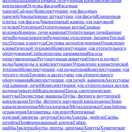
материалы
Шифер
Профнастил
Рулонная кровля
Кровельная
вентиляция
Отделка фасада
Фасадные
панели
Сайдинг
Комплектующие для фасадных
панелей
Декоративные штукатурки для фасада
Клинкерная
плитка для фасада
Декоративный камень для наружной
отделки
Отопление
Отопительные котлы
Газовые
колонки
Камины, печи-камины
Отопительные печи
Банные
печи
Водонагреватели
Радиаторы отопления, батареи
Теплый
пол
Теплые плинтусы
Системы антиобледенения
Управление
климатической техникой
Комплектующие для отопительного
оборудования
Стабилизаторы напряжения
Насосы
циркуляционные
Регулирующая арматура
Отвод и подвод
воды
Дымоходы и комплектующие
Управление климатической
техникой
Комплектующие для радиаторов
Комплектующие для
теплого пола
Топливо и аксессуары для отопительного
оборудования
Комплектующие для печей, каминов
Аксессуары
для каминов, печей
Комплектующие для отопительных котлов,
водонагревателей
Канализация
Тросы сантехнические,
вантузы
Прочистные машины
Трубы, фитинги внутренней
канализации
Трубы, фитинги наружной канализации
Люки
канализационные
Металлопрокат
Металлопрокат
Сваи
Заборы,
ограждения
Автоматика для ворот
Крепежные
изделия
Саморезы, шурупы
Гвозди
Анкеры, дюбели
Скобы,
штифты
Перфорированный крепеж
Гайки,
шайбы
Заклепки
Болты, винты, шпильки
Хомуты
Химические