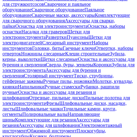
для стружкоотсосов
Сварочное и паяльное
оборудование
Сварочное оборудование
Паяльное
оборудование
Сварочные маски, аксессуары
Комплектующие
для сварочного оборудования
Аксессуары для сварки,
пайки
Оснастка для электроинструмента
Оснастка, наборы
оснастки
Насадки для граверов
Щетки для
электроинструмента
Развертки
Пуансоны
Щетки для
электродвигателей
Слесарный инструмент
Наборы
инструментов
Головки, биты
Гаечные ключи
Отвертки, наборы
отверток
Ножницы слесарные
Клещи строительные
Зубила,
керны, выколотки
Щетки слесарные
Оснастка и аксессуары для
бурения и сверления
Сверла, буры, зенкеры
Коронки
Зубила для
электроинструмента
Аксессуары для бурения и
сверления
Столярный инструмент
Тиски, струбцины,
гейферные зажимы
Ручные пилы, ножовки
Молотки, кувалды,
киянки
Напильники
Ручные стамески
Рубанки, рашпили
ручные
Оснастка и аксессуары для резания и
шлифования
Отрезные, пильные диски
Пильные полотна для
электроинструмента
Фрезы
Шлифовальные диски, насадки,
листы
Шлифовальные чашки
Точильные камни, круги,
сегменты
Полировальные валы
Направляющие
шины
Комплектующие для резания
Аксессуары для
резания
Аксессуары для шлифования
Электромонтажный
инструмент
Обжимной инструмент
Плоскогубцы,
круглогубцы
Кусачки, болторезы,