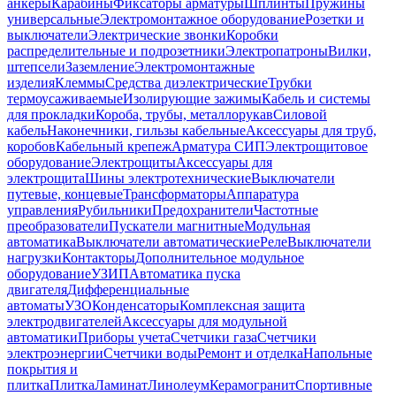
анкеры
Карабины
Фиксаторы арматуры
Шплинты
Пружины
универсальные
Электромонтажное оборудование
Розетки и
выключатели
Электрические звонки
Коробки
распределительные и подрозетники
Электропатроны
Вилки,
штепсели
Заземление
Электромонтажные
изделия
Клеммы
Средства диэлектрические
Трубки
термоусаживаемые
Изолирующие зажимы
Кабель и системы
для прокладки
Короба, трубы, металлорукав
Силовой
кабель
Наконечники, гильзы кабельные
Аксессуары для труб,
коробов
Кабельный крепеж
Арматура СИП
Электрощитовое
оборудование
Электрощиты
Аксессуары для
электрощита
Шины электротехнические
Выключатели
путевые, концевые
Трансформаторы
Аппаратура
управления
Рубильники
Предохранители
Частотные
преобразователи
Пускатели магнитные
Модульная
автоматика
Выключатели автоматические
Реле
Выключатели
нагрузки
Контакторы
Дополнительное модульное
оборудование
УЗИП
Автоматика пуска
двигателя
Дифференциальные
автоматы
УЗО
Конденсаторы
Комплексная защита
электродвигателей
Аксессуары для модульной
автоматики
Приборы учета
Счетчики газа
Счетчики
электроэнергии
Счетчики воды
Ремонт и отделка
Напольные
покрытия и
плитка
Плитка
Ламинат
Линолеум
Керамогранит
Спортивные