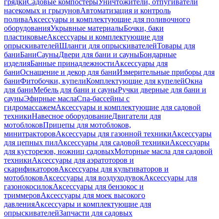
грядки
Садовые компостеры
Уничтожители, отпугиватели
насекомых и грызунов
Автоматизация и контроль
полива
Аксессуары и комплектующие для поливочного
оборудования
Укрывные материалы
Бочки, баки
пластиковые
Аксессуары и комплектующие для
опрыскивателей
Шланги для опрыскивателей
Товары для
бани
Бани
Сауны
Двери для бани и сауны
Бондарные
изделия
Банные принадлежности
Аксессуары для
бани
Оснащение и декор для бани
Измерительные приборы для
бани
Фитобочки, купели
Комплектующие для купелей
Окна
для бани
Мебель для бани и сауны
Ручки дверные для бани и
сауны
Эфирные масла
Спа-бассейны с
гидромассажем
Аксессуары и комплектующие для садовой
техники
Навесное оборудование
Двигатели для
мотоблоков
Прицепы для мотоблоков,
минитракторов
Аксессуары для газонной техники
Аксессуары
для цепных пил
Аксессуары для садовой техники
Аксессуары
для кусторезов, ножниц садовых
Моторные масла для садовой
техники
Аксессуары для аэратоторов и
скарификаторов
Аксессуары для культиваторов и
мотоблоков
Аксессуары для воздуходувок
Аксессуары для
газонокосилок
Аксессуары для бензокос и
триммеров
Аксессуары для моек высокого
давления
Аксессуары и комплектующие для
опрыскивателей
Запчасти для садовых