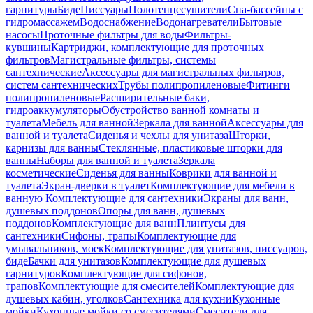
гарнитуры
Биде
Писсуары
Полотенцесушители
Спа-бассейны с
гидромассажем
Водоснабжение
Водонагреватели
Бытовые
насосы
Проточные фильтры для воды
Фильтры-
кувшины
Картриджи, комплектующие для проточных
фильтров
Магистральные фильтры, системы
сантехнические
Аксессуары для магистральных фильтров,
систем сантехнических
Трубы полипропиленовые
Фитинги
полипропиленовые
Расширительные баки,
гидроаккумуляторы
Обустройство ванной комнаты и
туалета
Мебель для ванной
Зеркала для ванной
Аксессуары для
ванной и туалета
Сиденья и чехлы для унитаза
Шторки,
карнизы для ванны
Стеклянные, пластиковые шторки для
ванны
Наборы для ванной и туалета
Зеркала
косметические
Сиденья для ванны
Коврики для ванной и
туалета
Экран-дверки в туалет
Комплектующие для мебели в
ванную
Комплектующие для сантехники
Экраны для ванн,
душевых поддонов
Опоры для ванн, душевых
поддонов
Комплектующие для ванн
Плинтусы для
сантехники
Сифоны, трапы
Комплектующие для
умывальников, моек
Комплектующие для унитазов, писсуаров,
биде
Бачки для унитазов
Комплектующие для душевых
гарнитуров
Комплектующие для сифонов,
трапов
Комплектующие для смесителей
Комплектующие для
душевых кабин, уголков
Сантехника для кухни
Кухонные
мойки
Кухонные мойки со смесителями
Смесители для