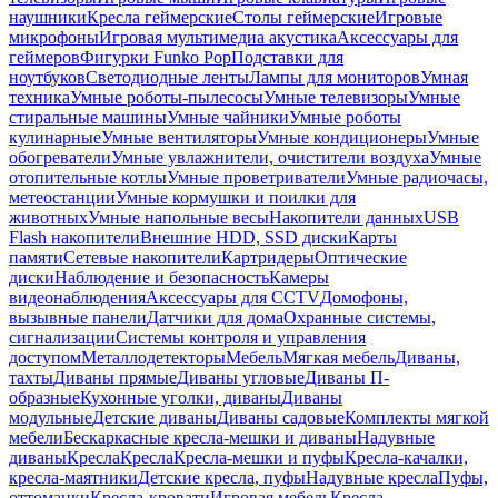
наушники
Кресла геймерские
Столы геймерские
Игровые
микрофоны
Игровая мультимедиа акустика
Аксессуары для
геймеров
Фигурки Funko Pop
Подставки для
ноутбуков
Светодиодные ленты
Лампы для мониторов
Умная
техника
Умные роботы-пылесосы
Умные телевизоры
Умные
стиральные машины
Умные чайники
Умные роботы
кулинарные
Умные вентиляторы
Умные кондиционеры
Умные
обогреватели
Умные увлажнители, очистители воздуха
Умные
отопительные котлы
Умные проветриватели
Умные радиочасы,
метеостанции
Умные кормушки и поилки для
животных
Умные напольные весы
Накопители данных
USB
Flash накопители
Внешние HDD, SSD диски
Карты
памяти
Сетевые накопители
Картридеры
Оптические
диски
Наблюдение и безопасность
Камеры
видеонаблюдения
Аксессуары для CCTV
Домофоны,
вызывные панели
Датчики для дома
Охранные системы,
сигнализации
Системы контроля и управления
доступом
Металлодетекторы
Мебель
Мягкая мебель
Диваны,
тахты
Диваны прямые
Диваны угловые
Диваны П-
образные
Кухонные уголки, диваны
Диваны
модульные
Детские диваны
Диваны садовые
Комплекты мягкой
мебели
Бескаркасные кресла-мешки и диваны
Надувные
диваны
Кресла
Кресла
Кресла-мешки и пуфы
Кресла-качалки,
кресла-маятники
Детские кресла, пуфы
Надувные кресла
Пуфы,
оттоманки
Кресла-кровати
Игровая мебель
Кресла