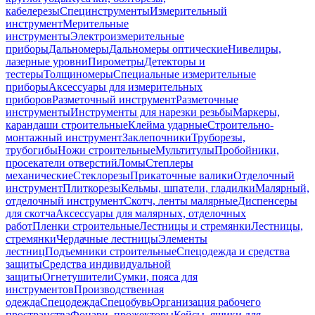
кабелерезы
Специнструменты
Измерительный
инструмент
Мерительные
инструменты
Электроизмерительные
приборы
Дальномеры
Дальномеры оптические
Нивелиры,
лазерные уровни
Пирометры
Детекторы и
тестеры
Толщиномеры
Специальные измерительные
приборы
Аксессуары для измерительных
приборов
Разметочный инструмент
Разметочные
инструменты
Инструменты для нарезки резьбы
Маркеры,
карандаши строительные
Клейма ударные
Строительно-
монтажный инструмент
Заклепочники
Труборезы,
трубогибы
Ножи строительные
Мультитулы
Пробойники,
просекатели отверстий
Ломы
Степлеры
механические
Стеклорезы
Прикаточные валики
Отделочный
инструмент
Плиткорезы
Кельмы, шпатели, гладилки
Малярный,
отделочный инструмент
Скотч, ленты малярные
Диспенсеры
для скотча
Аксессуары для малярных, отделочных
работ
Пленки строительные
Лестницы и стремянки
Лестницы,
стремянки
Чердачные лестницы
Элементы
лестниц
Подъемники строительные
Спецодежда и средства
защиты
Средства индивидуальной
защиты
Огнетушители
Сумки, пояса для
инструментов
Производственная
одежда
Спецодежда
Спецобувь
Организация рабочего
пространства
Фонари, прожекторы
Кейсы, ящики для