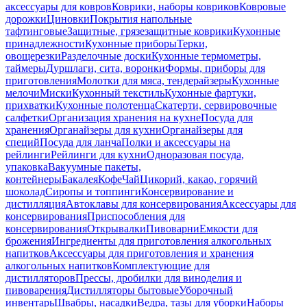
аксессуары для ковров
Коврики, наборы ковриков
Ковровые
дорожки
Циновки
Покрытия напольные
тафтинговые
Защитные, грязезащитные коврики
Кухонные
принадлежности
Кухонные приборы
Терки,
овощерезки
Разделочные доски
Кухонные термометры,
таймеры
Дуршлаги, сита, воронки
Формы, приборы для
приготовления
Молотки для мяса, тендерайзеры
Кухонные
мелочи
Миски
Кухонный текстиль
Кухонные фартуки,
прихватки
Кухонные полотенца
Скатерти, сервировочные
салфетки
Организация хранения на кухне
Посуда для
хранения
Органайзеры для кухни
Органайзеры для
специй
Посуда для ланча
Полки и аксессуары на
рейлинги
Рейлинги для кухни
Одноразовая посуда,
упаковка
Вакуумные пакеты,
контейнеры
Бакалея
Кофе
Чай
Цикорий, какао, горячий
шоколад
Сиропы и топпинги
Консервирование и
дистилляция
Автоклавы для консервирования
Аксессуары для
консервирования
Приспособления для
консервирования
Открывалки
Пивоварни
Емкости для
брожения
Ингредиенты для приготовления алкогольных
напитков
Аксессуары для приготовления и хранения
алкогольных напитков
Комплектующие для
дистилляторов
Прессы, дробилки для виноделия и
пивоварения
Дистилляторы бытовые
Уборочный
инвентарь
Швабры, насадки
Ведра, тазы для уборки
Наборы