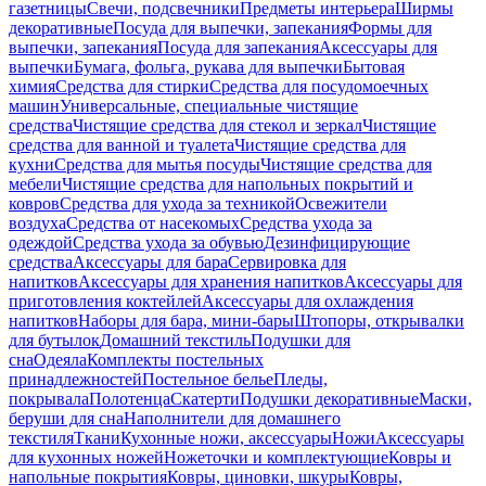
газетницы
Свечи, подсвечники
Предметы интерьера
Ширмы
декоративные
Посуда для выпечки, запекания
Формы для
выпечки, запекания
Посуда для запекания
Аксессуары для
выпечки
Бумага, фольга, рукава для выпечки
Бытовая
химия
Средства для стирки
Средства для посудомоечных
машин
Универсальные, специальные чистящие
средства
Чистящие средства для стекол и зеркал
Чистящие
средства для ванной и туалета
Чистящие средства для
кухни
Средства для мытья посуды
Чистящие средства для
мебели
Чистящие средства для напольных покрытий и
ковров
Средства для ухода за техникой
Освежители
воздуха
Средства от насекомых
Средства ухода за
одеждой
Средства ухода за обувью
Дезинфицирующие
средства
Аксессуары для бара
Сервировка для
напитков
Аксессуары для хранения напитков
Аксессуары для
приготовления коктейлей
Аксессуары для охлаждения
напитков
Наборы для бара, мини-бары
Штопоры, открывалки
для бутылок
Домашний текстиль
Подушки для
сна
Одеяла
Комплекты постельных
принадлежностей
Постельное белье
Пледы,
покрывала
Полотенца
Скатерти
Подушки декоративные
Маски,
беруши для сна
Наполнители для домашнего
текстиля
Ткани
Кухонные ножи, аксессуары
Ножи
Аксессуары
для кухонных ножей
Ножеточки и комплектующие
Ковры и
напольные покрытия
Ковры, циновки, шкуры
Ковры,