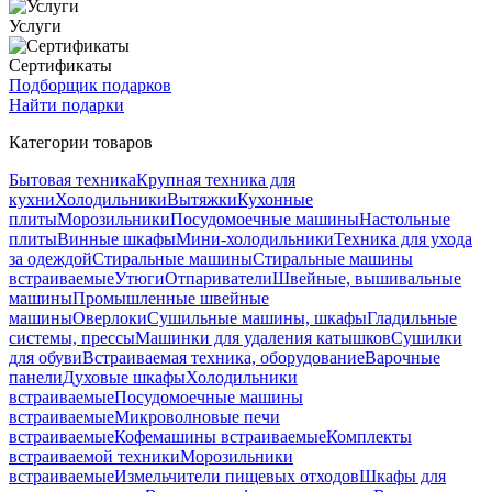
Услуги
Сертификаты
Подборщик подарков
Найти подарки
Категории товаров
Бытовая техника
Крупная техника для
кухни
Холодильники
Вытяжки
Кухонные
плиты
Морозильники
Посудомоечные машины
Настольные
плиты
Винные шкафы
Мини-холодильники
Техника для ухода
за одеждой
Стиральные машины
Стиральные машины
встраиваемые
Утюги
Отпариватели
Швейные, вышивальные
машины
Промышленные швейные
машины
Оверлоки
Сушильные машины, шкафы
Гладильные
системы, прессы
Машинки для удаления катышков
Сушилки
для обуви
Встраиваемая техника, оборудование
Варочные
панели
Духовые шкафы
Холодильники
встраиваемые
Посудомоечные машины
встраиваемые
Микроволновые печи
встраиваемые
Кофемашины встраиваемые
Комплекты
встраиваемой техники
Морозильники
встраиваемые
Измельчители пищевых отходов
Шкафы для