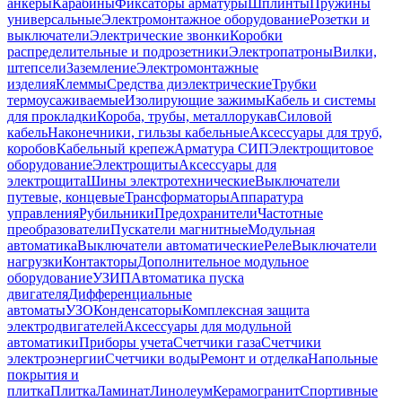
анкеры
Карабины
Фиксаторы арматуры
Шплинты
Пружины
универсальные
Электромонтажное оборудование
Розетки и
выключатели
Электрические звонки
Коробки
распределительные и подрозетники
Электропатроны
Вилки,
штепсели
Заземление
Электромонтажные
изделия
Клеммы
Средства диэлектрические
Трубки
термоусаживаемые
Изолирующие зажимы
Кабель и системы
для прокладки
Короба, трубы, металлорукав
Силовой
кабель
Наконечники, гильзы кабельные
Аксессуары для труб,
коробов
Кабельный крепеж
Арматура СИП
Электрощитовое
оборудование
Электрощиты
Аксессуары для
электрощита
Шины электротехнические
Выключатели
путевые, концевые
Трансформаторы
Аппаратура
управления
Рубильники
Предохранители
Частотные
преобразователи
Пускатели магнитные
Модульная
автоматика
Выключатели автоматические
Реле
Выключатели
нагрузки
Контакторы
Дополнительное модульное
оборудование
УЗИП
Автоматика пуска
двигателя
Дифференциальные
автоматы
УЗО
Конденсаторы
Комплексная защита
электродвигателей
Аксессуары для модульной
автоматики
Приборы учета
Счетчики газа
Счетчики
электроэнергии
Счетчики воды
Ремонт и отделка
Напольные
покрытия и
плитка
Плитка
Ламинат
Линолеум
Керамогранит
Спортивные