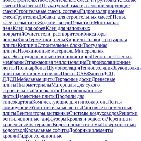
смеси
Шпатлевки
Штукатурки
Стяжки, самонивелирующие
смеси
Строительные смеси, составы
Гидроизоляционные
смеси
Грунтовки
Добавки для строительных смесей
Пены,
клеи, герметики
Жидкие гвозди
Герметики
Монтажная
пена
Клеи для обоев
Клеи для напольных
покрытий
Очистители, растворители
Фиксаторы
резьбы
Клеи
Герметики, пены
Кирпичи, блоки, тротуарная
плитка
Кирпичи
Строительные блоки
Тротуарная
плитка
Изоляционные материалы
Минеральная
вата
Экструдированный пенополистирол
Пенопласт
Пленки,
мембраны
Отражающая теплоизоляция
Гидроизоляционные
ленты
Поликарбонат
Шумоизоляция
Теплоизоляция
Звукоизоляц
плитные и пиломатериалы
Плиты OSB
Фанера
ДСП,
ЛДСП
Мебельные щиты
Террасные доски
Древесные
плиты
Пиломатериалы
Материалы для сухого
строительства
Гипсокартон
Гипсоволокнистые
листы
Цементные плиты
Профили для
гипсокартона
Комплектующие для гипсокартона
Ленты
армирующие
Уплотнительные ленты
Гипсовые и цементные
плиты
Вентиляторы вытяжные
Системы воздуховодов
Решетки
вентиляционные, диффузоры
Кровля и водосток
Черепица и
кровельные материалы
Водосточные системы
Поверхностный
водоотвод
Кровельные софиты
Доборные элементы
кровли
Гидроизоляционные