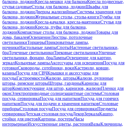
балкона, лоджии
Кресла-мешки для балкона
Кресла подвесные,
стулья садовые
Столы для балкона, лоджии
Шкафы для
балкона, лоджии
Дверцы жалюзийные
Системы хранения для
балкона, лоджии
Журнальные столы, столы-книги
Тумбы для
балкона, лоджии
Кресла-качалки, кресла-маятники
Стулья для
балкона, лоджии
Кресла, пуфы для балкона,
лоджии
Компактные столы для балкона, лоджии
Товары для
дома, бакалея
Освещение
Люстры, потолочные
светильники
Торшеры
Прикроватные лампы,
ночники
Настольные лампы
Споты
Настенные светильники,
бра
Точечные светильники
Трековые светильники
Уличные
светильники, фонари, бра
Лампы
Освещение для картин,
зеркал
Кольцевые лампы
Аксессуары для освещения
Посуда для
готовки
Сковороды, сотейники, воки
Кастрюли, ковши,
казаны
Посуда для СВЧ
Крышки и аксессуары для
посуды
Гастроемкости
Жалюзи, шторы
Жалюзи, рулонные
шторы, римские шторы
Шторы, гардины
Карнизы для
штор
Комплектующие для штор, карнизов, жалюзи
Пленки для
окон
Электроприводные солнцезащитные системы
Столовая
посуда, сервировка
Посуда для напитков
Посуда для горячих
напитков
Посуда для подачи и хранения напитков
Столовые
приборы
Столовая посуда
Посуда для сервировки
Предметы
сервировки
Детская столовая посуда
Декор
Зеркала
Кашпо,
стойки для цветов
Картины, постеры
Часы
интерьерные
Искусственные цветы, растения
Вазы
Ключницы,