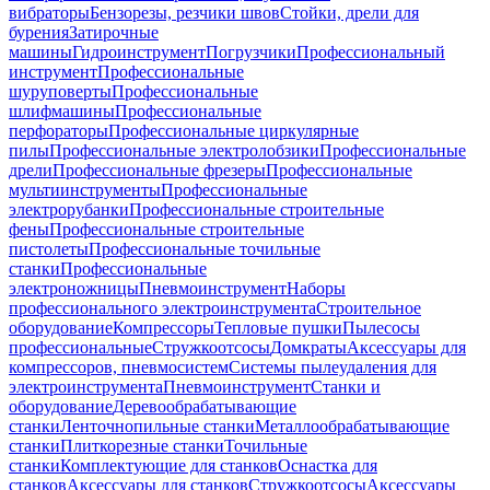
вибраторы
Бензорезы, резчики швов
Стойки, дрели для
бурения
Затирочные
машины
Гидроинструмент
Погрузчики
Профессиональный
инструмент
Профессиональные
шуруповерты
Профессиональные
шлифмашины
Профессиональные
перфораторы
Профессиональные циркулярные
пилы
Профессиональные электролобзики
Профессиональные
дрели
Профессиональные фрезеры
Профессиональные
мультиинструменты
Профессиональные
электрорубанки
Профессиональные строительные
фены
Профессиональные строительные
пистолеты
Профессиональные точильные
станки
Профессиональные
электроножницы
Пневмоинструмент
Наборы
профессионального электроинструмента
Строительное
оборудование
Компрессоры
Тепловые пушки
Пылесосы
профессиональные
Стружкоотсосы
Домкраты
Аксессуары для
компрессоров, пневмосистем
Системы пылеудаления для
электроинструмента
Пневмоинструмент
Станки и
оборудование
Деревообрабатывающие
станки
Ленточнопильные станки
Металлообрабатывающие
станки
Плиткорезные станки
Точильные
станки
Комплектующие для станков
Оснастка для
станков
Аксессуары для станков
Стружкоотсосы
Аксессуары