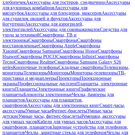
хлебопечек
Аксессуары для тостеров, сэндвичниц
Аксессуары
для кухонных комбайнов
Аксессуары для
мясорубок
Аксессуары для блендеров, миксеров
Аксессуары
для сушилок овощей и фруктов
Аксессуары для
йогуртниц
Аксессуары для аэрогрилей,
электрогрилей
Аксессуары для соковыжималок
Средства для
ухода за техникой
Смартфоны, ТВ и
электроника
Смартфоны
Смартфоны
Смартфоны
восстановленные
Смартфоны Apple
Смартфоны
Xiaomi
Смартфоны Samsung
Смартфоны Honor
Смартфоны
Huawei
Смартфоны POCO
Смартфоны Infinix
Смартфоны
Tecno
Смартфоны Realme
Смартфоны Samsung Galaxy S26
series
Кнопочные телефоны
Складные смартфоны
Телевизоры,
мониторы
Телевизоры
Мониторы
Мониторы-телевизоры
ТВ-
приставки и медиаплееры
Проекторы
Проекционные
экраны
Профессиональные дисплеи
Планшеты, электронные
книги
Планшеты
Электронные книги
Графические
планшеты
Блокноты электронные
Чехлы, бамперы для
планшетов
Аксессуары для планшетов,
смартфонов
Аксессуары для электронных книг
Смарт-часы,
аксессуары
Умные часы
Фитнес-браслеты
Умные часы
детские
Умные часы, фитнес-браслеты
Ремешки, аксессуары
для умных часов
Кабели для умных часов
Аксессуары для
смартфонов, планшетов
Зарядные устройства для телефонов,
планшетов
Чехлы, защитные стекла для телефонов
Чехлы для