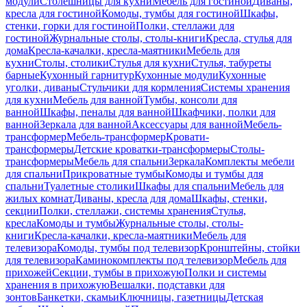
модули
Столешницы для кухни
Мебель для гостиной
Диваны,
кресла для гостиной
Комоды, тумбы для гостиной
Шкафы,
стенки, горки для гостиной
Полки, стеллажи для
гостиной
Журнальные столы, столы-книги
Кресла, стулья для
дома
Кресла-качалки, кресла-маятники
Мебель для
кухни
Столы, столики
Стулья для кухни
Стулья, табуреты
барные
Кухонный гарнитур
Кухонные модули
Кухонные
уголки, диваны
Стульчики для кормления
Системы хранения
для кухни
Мебель для ванной
Тумбы, консоли для
ванной
Шкафы, пеналы для ванной
Шкафчики, полки для
ванной
Зеркала для ванной
Аксессуары для ванной
Мебель-
трансформер
Мебель-трансформер
Кровати-
трансформеры
Детские кроватки-трансформеры
Столы-
трансформеры
Мебель для спальни
Зеркала
Комплекты мебели
для спальни
Прикроватные тумбы
Комоды и тумбы для
спальни
Туалетные столики
Шкафы для спальни
Мебель для
жилых комнат
Диваны, кресла для дома
Шкафы, стенки,
секции
Полки, стеллажи, системы хранения
Стулья,
кресла
Комоды и тумбы
Журнальные столы, столы-
книги
Кресла-качалки, кресла-маятники
Мебель для
телевизора
Комоды, тумбы под телевизор
Кронштейны, стойки
для телевизора
Каминокомплекты под телевизор
Мебель для
прихожей
Секции, тумбы в прихожую
Полки и системы
хранения в прихожую
Вешалки, подставки для
зонтов
Банкетки, скамьи
Ключницы, газетницы
Детская