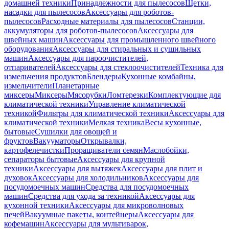
домашней техники
Принадлежности для пылесосов
Щетки,
насадки для пылесосов
Аксессуары для роботов-
пылесосов
Расходные материалы для пылесосов
Станции,
аккумуляторы для роботов-пылесосов
Аксессуары для
швейных машин
Аксессуары для промышленного швейного
оборудования
Аксессуары для стиральных и сушильных
машин
Аксессуары для пароочистителей,
отпаривателей
Аксессуары для стеклоочистителей
Техника для
измельчения продуктов
Блендеры
Кухонные комбайны,
измельчители
Планетарные
миксеры
Миксеры
Мясорубки
Ломтерезки
Комплектующие для
климатической техники
Управление климатической
техникой
Фильтры для климатической техники
Аксессуары для
климатической техники
Мелкая техника
Весы кухонные,
бытовые
Сушилки для овощей и
фруктов
Вакууматоры
Открывалки,
картофелечистки
Проращиватели семян
Маслобойки,
сепараторы бытовые
Аксессуары для крупной
техники
Аксессуары для вытяжек
Аксессуары для плит и
духовок
Аксессуары для холодильников
Аксессуары для
посудомоечных машин
Средства для посудомоечных
машин
Средства для ухода за техникой
Аксессуары для
кухонной техники
Аксессуары для микроволновых
печей
Вакуумные пакеты, контейнеры
Аксессуары для
кофемашин
Аксессуары для мультиварок,