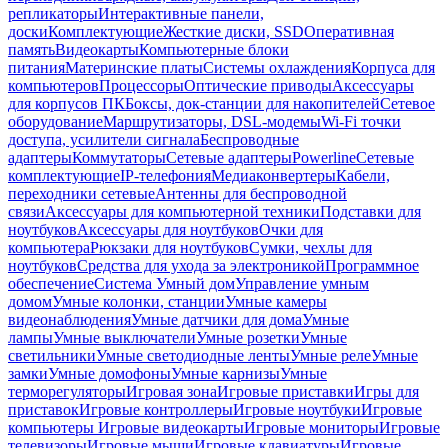
репликаторы
Интерактивные панели,
доски
Комплектующие
Жесткие диски, SSD
Оперативная
память
Видеокарты
Компьютерные блоки
питания
Материнские платы
Системы охлаждения
Корпуса для
компьютеров
Процессоры
Оптические приводы
Аксессуары
для корпусов ПК
Боксы, док-станции для накопителей
Сетевое
оборудование
Маршрутизаторы, DSL-модемы
Wi-Fi точки
доступа, усилители сигнала
Беспроводные
адаптеры
Коммутаторы
Сетевые адаптеры
Powerline
Сетевые
комплектующие
IP-телефония
Медиаконвертеры
Кабели,
переходники сетевые
Антенны для беспроводной
связи
Аксессуары для компьютерной техники
Подставки для
ноутбуков
Аксессуары для ноутбуков
Очки для
компьютера
Рюкзаки для ноутбуков
Сумки, чехлы для
ноутбуков
Средства для ухода за электроникой
Программное
обеспечение
Система Умный дом
Управление умным
домом
Умные колонки, станции
Умные камеры
видеонаблюдения
Умные датчики для дома
Умные
лампы
Умные выключатели
Умные розетки
Умные
светильники
Умные светодиодные ленты
Умные реле
Умные
замки
Умные домофоны
Умные карнизы
Умные
терморегуляторы
Игровая зона
Игровые приставки
Игры для
приставок
Игровые контроллеры
Игровые ноутбуки
Игровые
компьютеры
Игровые видеокарты
Игровые мониторы
Игровые
телевизоры
Игровые мыши
Игровые клавиатуры
Игровые