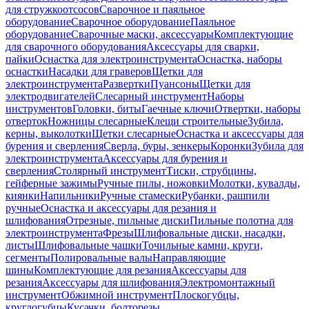
для стружкоотсосов
Сварочное и паяльное
оборудование
Сварочное оборудование
Паяльное
оборудование
Сварочные маски, аксессуары
Комплектующие
для сварочного оборудования
Аксессуары для сварки,
пайки
Оснастка для электроинструмента
Оснастка, наборы
оснастки
Насадки для граверов
Щетки для
электроинструмента
Развертки
Пуансоны
Щетки для
электродвигателей
Слесарный инструмент
Наборы
инструментов
Головки, биты
Гаечные ключи
Отвертки, наборы
отверток
Ножницы слесарные
Клещи строительные
Зубила,
керны, выколотки
Щетки слесарные
Оснастка и аксессуары для
бурения и сверления
Сверла, буры, зенкеры
Коронки
Зубила для
электроинструмента
Аксессуары для бурения и
сверления
Столярный инструмент
Тиски, струбцины,
гейферные зажимы
Ручные пилы, ножовки
Молотки, кувалды,
киянки
Напильники
Ручные стамески
Рубанки, рашпили
ручные
Оснастка и аксессуары для резания и
шлифования
Отрезные, пильные диски
Пильные полотна для
электроинструмента
Фрезы
Шлифовальные диски, насадки,
листы
Шлифовальные чашки
Точильные камни, круги,
сегменты
Полировальные валы
Направляющие
шины
Комплектующие для резания
Аксессуары для
резания
Аксессуары для шлифования
Электромонтажный
инструмент
Обжимной инструмент
Плоскогубцы,
круглогубцы
Кусачки, болторезы,