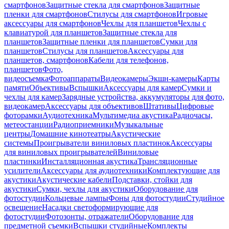
смартфонов
Защитные стекла для смартфонов
Защитные
пленки для смартфонов
Стилусы для смартфонов
Игровые
аксессуары для смартфонов
Чехлы для планшетов
Чехлы с
клавиатурой для планшетов
Защитные стекла для
планшетов
Защитные пленки для планшетов
Сумки для
планшетов
Стилусы для планшетов
Аксессуары для
планшетов, смартфонов
Кабели для телефонов,
планшетов
Фото,
видеосъемка
Фотоаппараты
Видеокамеры
Экшн-камеры
Карты
памяти
Объективы
Вспышки
Аксессуары для камер
Сумки и
чехлы для камер
Зарядные устройства, аккумуляторы для фото,
видеокамер
Аксессуары для объективов
Штативы
Цифровые
фоторамки
Аудиотехника
Мультимедиа акустика
Радиочасы,
метеостанции
Радиоприемники
Музыкальные
центры
Домашние кинотеатры
Акустические
системы
Проигрыватели виниловых пластинок
Аксессуары
для виниловых проигрывателей
Виниловые
пластинки
Инсталляционная акустика
Трансляционные
усилители
Аксессуары для аудиотехники
Комплектующие для
акустики
Акустические кабели
Подставки, стойки для
акустики
Сумки, чехлы для акустики
Оборудование для
фотостудии
Кольцевые лампы
Фоны для фотостудии
Студийное
освещение
Насадки светоформирующие для
фотостудии
Фотозонты, отражатели
Оборудование для
предметной съемки
Вспышки студийные
Комплекты