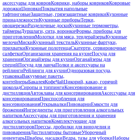
аксессуары для ковров
Коврики, наборы ковриков
Ковровые
дорожки
Циновки
Покрытия напольные
тафтинговые
Защитные, грязезащитные коврики
Кухонные
принадлежности
Кухонные приборы
Терки,
овощерезки
Разделочные доски
Кухонные термометры,
таймеры
Дуршлаги, сита, воронки
Формы, приборы для
приготовления
Молотки для мяса, тендерайзеры
Кухонные
мелочи
Миски
Кухонный текстиль
Кухонные фартуки,
прихватки
Кухонные полотенца
Скатерти, сервировочные
салфетки
Организация хранения на кухне
Посуда для
хранения
Органайзеры для кухни
Органайзеры для
специй
Посуда для ланча
Полки и аксессуары на
рейлинги
Рейлинги для кухни
Одноразовая посуда,
упаковка
Вакуумные пакеты,
контейнеры
Бакалея
Кофе
Чай
Цикорий, какао, горячий
шоколад
Сиропы и топпинги
Консервирование и
дистилляция
Автоклавы для консервирования
Аксессуары для
консервирования
Приспособления для
консервирования
Открывалки
Пивоварни
Емкости для
брожения
Ингредиенты для приготовления алкогольных
напитков
Аксессуары для приготовления и хранения
алкогольных напитков
Комплектующие для
дистилляторов
Прессы, дробилки для виноделия и
пивоварения
Дистилляторы бытовые
Уборочный
инвентарь
Швабры, насадки
Ведра, тазы для уборки
Наборы