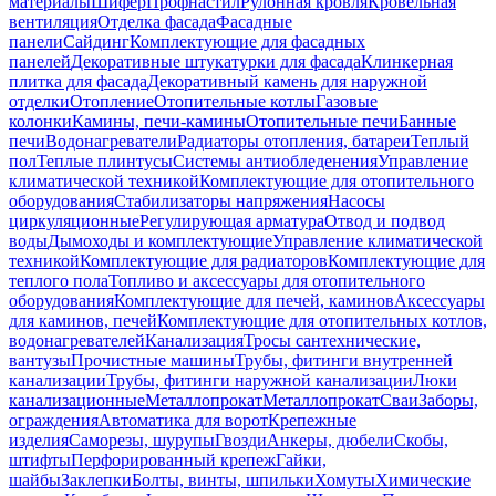
материалы
Шифер
Профнастил
Рулонная кровля
Кровельная
вентиляция
Отделка фасада
Фасадные
панели
Сайдинг
Комплектующие для фасадных
панелей
Декоративные штукатурки для фасада
Клинкерная
плитка для фасада
Декоративный камень для наружной
отделки
Отопление
Отопительные котлы
Газовые
колонки
Камины, печи-камины
Отопительные печи
Банные
печи
Водонагреватели
Радиаторы отопления, батареи
Теплый
пол
Теплые плинтусы
Системы антиобледенения
Управление
климатической техникой
Комплектующие для отопительного
оборудования
Стабилизаторы напряжения
Насосы
циркуляционные
Регулирующая арматура
Отвод и подвод
воды
Дымоходы и комплектующие
Управление климатической
техникой
Комплектующие для радиаторов
Комплектующие для
теплого пола
Топливо и аксессуары для отопительного
оборудования
Комплектующие для печей, каминов
Аксессуары
для каминов, печей
Комплектующие для отопительных котлов,
водонагревателей
Канализация
Тросы сантехнические,
вантузы
Прочистные машины
Трубы, фитинги внутренней
канализации
Трубы, фитинги наружной канализации
Люки
канализационные
Металлопрокат
Металлопрокат
Сваи
Заборы,
ограждения
Автоматика для ворот
Крепежные
изделия
Саморезы, шурупы
Гвозди
Анкеры, дюбели
Скобы,
штифты
Перфорированный крепеж
Гайки,
шайбы
Заклепки
Болты, винты, шпильки
Хомуты
Химические