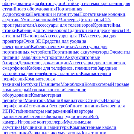
оборудования для фотостудии
Стойки, системы крепления для
студийного оборудования
Портативная
аудиотехника
Наушники и гарнитуры
Портативные колонки,
акустика
Умные колонки
MP3-плееры
Диктофоны
CD-
проигрыватели
Аксессуары для телевизоров
Кронштейны,
стойки
Кабели для телевизоров
Подписки на видеосервисы
ТВ-
антенны
ТВ-тюнеры
Аксессуары для ТВ
Аксессуары для
проектора
Очки 3D
Средства для ухода за
электроникой
Кабели, переходники
Аксессуары для
портативных устройств
Портативные аккумуляторы
Элементы
питания, зарядные устройства
Аккумуляторные
батареи
Держатели, док-станции
Аксессуары для планшетов,
смартфонов
Кабели для телефонов, планшетов
Зарядные
устройства для телефонов, планшетов
Компьютеры и
периферия
Компьютерная
техника
Ноутбуки
Планшеты
Моноблоки
Компьютеры
Игровые
компьютеры
Игровые консоли
Серверное
оборудование
Компьютерная
периферия
Мониторы
Мыши
Клавиатуры
Стилусы
Наборы
периферии
Источники бесперебойного питания
Батареи для
ИБП
Стабилизаторы напряжения
Инверторы
напряжения
Сетевые фильтры, удлинители
Веб-
камеры
Игровые контроллеры
Мультимедиа
акустика
Наушники и гарнитуры
Компьютерные кабели,
переходники
Зарядные, аккумуляторы
Док-станции,