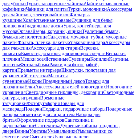
для уборки
Турки, заварочные чайники
Чайники заварочные,
кофейники
Чайники для плиты
Турки, молочники
Аксессуары
для чайников, электрочайников
Фильтры-
кувшины
Хозяйственные товары
Сушилки для белья,
прищепки
Гладильные доски
Урны, контейнеры для
мусора
Органайзеры, корзины, ящики
Туалетная бумага,
бумажные полотенца
Салфетки, мочалки, губки, мусорные
пакеты
Фольга, пленка, пакеты
Упаковочная тара
Аксессуары
для глажения
Аксессуары для стирки
Веревки,
шпагаты
Емкости, дозаторы для моющих средств
Вешалки-
плечики
Мешки хозяйственные
Сувениры
Копилки
Картины,
постеры
Фотоальбомы
Рамки для фотографий,
картин
Предметы интерьера
Шкатулки, подставки для
украшений
Статуэтки
Магниты
сувенирные
Иконы
Праздничный декор
Товары для
праздника
Елки
Аксессуары для елей новогодних
Новогодние
украшения
Светодиодные гирлянды, декорации
Светодиодные
фигуры, игрушки
Временные
татуировки
Фотобутафория
Товары для
маскарада
Подарки
Подарки, подарочные наборы
Подарочные
наборы косметики для лица и тела
Наборы для
бритья
Оформление подарков
Сантехника и
водоснабжение
Сантехника
Душевые кабины, поддоны,
двери
Ванны
Унитазы
Умывальники
Умывальники со
смесителями
Смесители
Душевые панели,