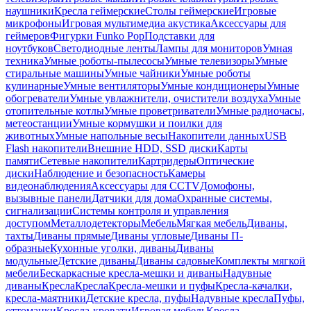
наушники
Кресла геймерские
Столы геймерские
Игровые
микрофоны
Игровая мультимедиа акустика
Аксессуары для
геймеров
Фигурки Funko Pop
Подставки для
ноутбуков
Светодиодные ленты
Лампы для мониторов
Умная
техника
Умные роботы-пылесосы
Умные телевизоры
Умные
стиральные машины
Умные чайники
Умные роботы
кулинарные
Умные вентиляторы
Умные кондиционеры
Умные
обогреватели
Умные увлажнители, очистители воздуха
Умные
отопительные котлы
Умные проветриватели
Умные радиочасы,
метеостанции
Умные кормушки и поилки для
животных
Умные напольные весы
Накопители данных
USB
Flash накопители
Внешние HDD, SSD диски
Карты
памяти
Сетевые накопители
Картридеры
Оптические
диски
Наблюдение и безопасность
Камеры
видеонаблюдения
Аксессуары для CCTV
Домофоны,
вызывные панели
Датчики для дома
Охранные системы,
сигнализации
Системы контроля и управления
доступом
Металлодетекторы
Мебель
Мягкая мебель
Диваны,
тахты
Диваны прямые
Диваны угловые
Диваны П-
образные
Кухонные уголки, диваны
Диваны
модульные
Детские диваны
Диваны садовые
Комплекты мягкой
мебели
Бескаркасные кресла-мешки и диваны
Надувные
диваны
Кресла
Кресла
Кресла-мешки и пуфы
Кресла-качалки,
кресла-маятники
Детские кресла, пуфы
Надувные кресла
Пуфы,
оттоманки
Кресла-кровати
Игровая мебель
Кресла