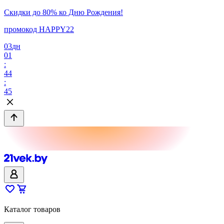
Скидки до 80% ко Дню Рождения!
промокод HAPPY22
03
дн
01
:
44
:
45
Каталог товаров