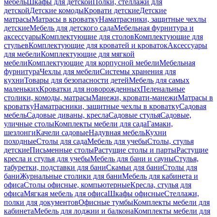
мебель
Шкафы для детской
Полки, стеллажи для
детской
Детские комоды
Кровати детские
Детские
матрасы
Матрасы в кроватку
Наматрасники, защитные чехлы
детские
Мебель для детского сада
Мебельная фурнитура и
аксессуары
Комплектующие для столов
Комплектующие для
стульев
Комплектующие для кроватей и кроваток
Аксессуары
для мебели
Комплектующие для мягкой
мебели
Комплектующие для корпусной мебели
Мебельная
фурнитура
Чехлы для мебели
Системы хранения для
кухни
Товары для безопасности детей
Мебель для самых
маленьких
Кроватки для новорожденных
Пеленальные
столики, комоды, матрасы
Манежи, кровати-манежи
Матрасы в
кроватку
Наматрасники, защитные чехлы в кроватку
Садовая
мебель
Садовые диваны, кресла
Садовые стулья
Садовые,
уличные столы
Комплекты мебели для сада
Гамаки,
шезлонги
Качели садовые
Надувная мебель
Кухни
походные
Столы для сада
Мебель для учебы
Столы, стулья
детские
Письменные столы
Растущие столы и парты
Растущие
кресла и стулья для учебы
Мебель для бани и сауны
Стулья,
табуретки, подставки для бани
Скамьи для бани
Столы для
бани
Журнальные столики для бани
Мебель для кабинета и
офиса
Столы офисные, компьютерные
Кресла, стулья для
офиса
Мягкая мебель для офиса
Шкафы офисные
Стеллажи,
полки для документов
Офисные тумбы
Комплекты мебели для
кабинета
Мебель для лоджии и балкона
Комплекты мебели для