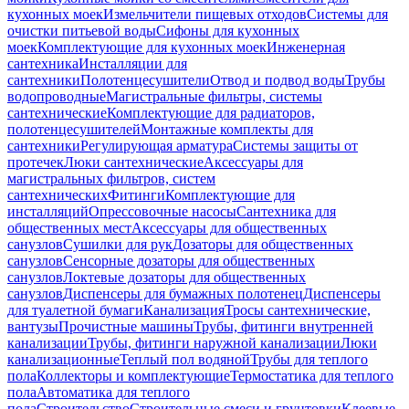
кухонных моек
Измельчители пищевых отходов
Системы для
очистки питьевой воды
Сифоны для кухонных
моек
Комплектующие для кухонных моек
Инженерная
сантехника
Инсталляции для
сантехники
Полотенцесушители
Отвод и подвод воды
Трубы
водопроводные
Магистральные фильтры, системы
сантехнические
Комплектующие для радиаторов,
полотенцесушителей
Монтажные комплекты для
сантехники
Регулирующая арматура
Системы защиты от
протечек
Люки сантехнические
Аксессуары для
магистральных фильтров, систем
сантехнических
Фитинги
Комплектующие для
инсталляций
Опрессовочные насосы
Сантехника для
общественных мест
Аксессуары для общественных
санузлов
Сушилки для рук
Дозаторы для общественных
санузлов
Сенсорные дозаторы для общественных
санузлов
Локтевые дозаторы для общественных
санузлов
Диспенсеры для бумажных полотенец
Диспенсеры
для туалетной бумаги
Канализация
Тросы сантехнические,
вантузы
Прочистные машины
Трубы, фитинги внутренней
канализации
Трубы, фитинги наружной канализации
Люки
канализационные
Теплый пол водяной
Трубы для теплого
пола
Коллекторы и комплектующие
Термостатика для теплого
пола
Автоматика для теплого
пола
Строительство
Строительные смеси и грунтовки
Клеевые