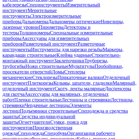
кабелерезы
Специнструменты
Измерительный
инструмент
Мерительные
инструменты
Электроизмерительные
приборы
Дальномеры
Дальномеры оптические
Нивелиры,
лазерные уровни
Пирометры
Детекторы и
тестеры
Толщиномеры
Специальные измерительные
приборы
Аксессуары для измерительных
приборов
Разметочный инструмент
Разметочные
инструменты
Инструменты для нарезки резьбы
Маркеры,
карандаши строительные
Клейма ударные
Строительно-
монтажный инструмент
Заклепочники
Труборезы,
трубогибы
Ножи строительные
Мультитулы
Пробойники,
просекатели отверстий
Ломы
Степлеры
механические
Стеклорезы
Прикаточные валики
Отделочный
инструмент
Плиткорезы
Кельмы, шпатели, гладилки
Малярный,
отделочный инструмент
Скотч, ленты малярные
Диспенсеры
для скотча
Аксессуары для малярных, отделочных
работ
Пленки строительные
Лестницы и стремянки
Лестницы,
стремянки
Чердачные лестницы
Элементы
лестниц
Подъемники строительные
Спецодежда и средства
защиты
Средства индивидуальной
защиты
Огнетушители
Сумки, пояса для
инструментов
Производственная
одежда
Спецодежда
Спецобувь
Организация рабочего
пространства
Фонари, прожекторы
Кейсы, ящики для