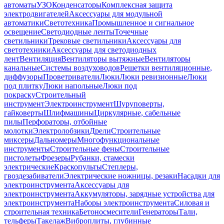
автоматы
УЗО
Конденсаторы
Комплексная защита
электродвигателей
Аксессуары для модульной
автоматики
Светотехника
Промышленное и сигнальное
освещение
Светодиодные ленты
Точечные
светильники
Трековые светильники
Аксессуары для
светотехники
Аксессуары для светодиодных
лент
Вентиляция
Вентиляторы вытяжные
Вентиляторы
канальные
Системы воздуховодов
Решетки вентиляционные,
диффузоры
Проветриватели
Люки
Люки ревизионные
Люки
под плитку
Люки напольные
Люки под
покраску
Строительный
инструмент
Электроинструмент
Шуруповерты,
гайковерты
Шлифмашины
Циркулярные, сабельные
пилы
Перфораторы, отбойные
молотки
Электролобзики
Дрели
Строительные
миксеры
Дальномеры
Многофункциональные
инструменты
Строительные фены
Строительные
пистолеты
Фрезеры
Рубанки, стамески
электрические
Краскопульты
Степлеры,
гвоздезабиватели
Электрические ножницы, резаки
Насадки для
электроинструмента
Аксессуары для
электроинструмента
Аккумуляторы, зарядные устройства для
электроинструмента
Наборы электроинструмента
Силовая и
строительная техника
Бетоносмесители
Генераторы
Тали,
тельферы
Такелаж
Виброплиты, глубинные