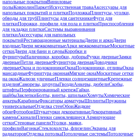
напольные покрытия
Виниловые
полы
Ковролин
Паркет
Искусственная трава
Аксессуары для
напольных покрытий и плитки
Подложка
Плинтусы, уголки,
обводы для труб
Плинтусы для сантехники
Фуги для
плитки
Порожки, профили для пола и плитки
Приспособления
для укладки плитки
Системы выравнивания
плитки
Аксессуары для напольных
покрытий
Реставрационные материалы
Двери и арки
Двери
входные
Двери межкомнатные
Арки межкомнатные
Москитные
сетки
Двери для бани и сауны
Коробки и
фурнитура
Наличники, коробки, доборы
Ручки дверные
Замки
дверные
Петли дверные
Фурнитура дверная
Доводчики
дверные
Окна и подоконники
Окна
Подоконники, отливы
Окна
мансардные
Фурнитура оконная
Мягкие окна
Москитные сетки
на окна
Жалюзи уличные
Пленки солнцезащитные
Крепежные
изделия
Саморезы, шурупы
Гвозди
Анкеры, дюбели
Скобы,
штифты
Перфорированный крепеж
Гайки,
шайбы
Заклепки
Болты, винты, шпильки
Хомуты
Химические
анкеры
Карабины
Фиксаторы арматуры
Шплинты
Пружины
универсальные
Отделка стен
Обои
Жидкие
обои
Фотообои
Штукатурки декоративные
Декоративный
камень
Скинали
Пленки самоклеящиеся
Армирующие
сетки
Стеновые панели
Уголки, маяки,
профили
Вагонка
Стеклохолсты, флизелин
Экраны для
радиаторов
Отделка потолка
Потолочные системы
Потолочные