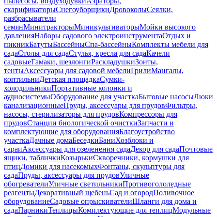
пылесосы, воздуходувки
Аэраторы,
скарификаторы
Снегоуборщики
Дровоколы
Сеялки,
разбрасыватели
семян
Минитракторы
Миникультиваторы
Мойки высокого
давления
Наборы садового электроинструмента
Отдых и
пикник
Батуты
Бассейны
Спа-бассейны
Комплекты мебели для
сада
Столы для сада
Стулья, кресла для сада
Качели
садовые
Гамаки, шезлонги
Раскладушки
Зонты,
тенты
Аксессуары для садовой мебели
Грили
Мангалы,
коптильни
Детская площадка
Сумки-
холодильники
Портативные колонки и
аудиосистемы
Оборудование для участка
Бытовые насосы
Люки
канализационные
Пруды, аксессуары для прудов
Фильтры,
насосы, стерилизаторы для прудов
Компрессоры для
прудов
Станции биологической очистки
Запчасти и
комплектующие для оборудования
Благоустройство
участка
Дачные дома
Беседки
Бани
Хозблоки и
сараи
Аксессуары для озеленения сада
Декор для сада
Почтовые
ящики, таблички
Козырьки
Скворечники, кормушки для
птиц
Домики для насекомых
Фонтаны, скульптуры для
сада
Пруды, аксессуары для прудов
Уличные
обогреватели
Уличные светильники
Противогололедные
реагенты
Декоративный щебень
Сад и огород
Поливочное
оборудование
Садовые опрыскиватели
Шланги для дома и
сада
Парники
Теплицы
Комплектующие для теплиц
Модульные