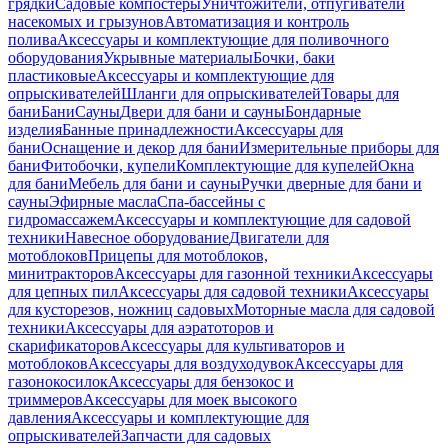
грядки
Садовые компостеры
Уничтожители, отпугиватели
насекомых и грызунов
Автоматизация и контроль
полива
Аксессуары и комплектующие для поливочного
оборудования
Укрывные материалы
Бочки, баки
пластиковые
Аксессуары и комплектующие для
опрыскивателей
Шланги для опрыскивателей
Товары для
бани
Бани
Сауны
Двери для бани и сауны
Бондарные
изделия
Банные принадлежности
Аксессуары для
бани
Оснащение и декор для бани
Измерительные приборы для
бани
Фитобочки, купели
Комплектующие для купелей
Окна
для бани
Мебель для бани и сауны
Ручки дверные для бани и
сауны
Эфирные масла
Спа-бассейны с
гидромассажем
Аксессуары и комплектующие для садовой
техники
Навесное оборудование
Двигатели для
мотоблоков
Прицепы для мотоблоков,
минитракторов
Аксессуары для газонной техники
Аксессуары
для цепных пил
Аксессуары для садовой техники
Аксессуары
для кусторезов, ножниц садовых
Моторные масла для садовой
техники
Аксессуары для аэратоторов и
скарификаторов
Аксессуары для культиваторов и
мотоблоков
Аксессуары для воздуходувок
Аксессуары для
газонокосилок
Аксессуары для бензокос и
триммеров
Аксессуары для моек высокого
давления
Аксессуары и комплектующие для
опрыскивателей
Запчасти для садовых