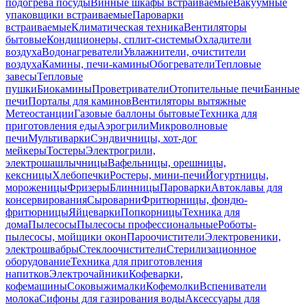
подогрева посуды
Винные шкафы встраиваемые
Вакуумные
упаковщики встраиваемые
Пароварки
встраиваемые
Климатическая техника
Вентиляторы
бытовые
Кондиционеры, сплит-системы
Охладители
воздуха
Водонагреватели
Увлажнители, очистители
воздуха
Камины, печи-камины
Обогреватели
Тепловые
завесы
Тепловые
пушки
Биокамины
Проветриватели
Отопительные печи
Банные
печи
Порталы для каминов
Вентиляторы вытяжные
Метеостанции
Газовые баллоны бытовые
Техника для
приготовления еды
Аэрогрили
Микроволновые
печи
Мультиварки
Сэндвичницы, хот-дог
мейкеры
Тостеры
Электрогрили,
электрошашлычницы
Вафельницы, орешницы,
кексницы
Хлебопечки
Ростеры, мини-печи
Йогуртницы,
мороженицы
Фризеры
Блинницы
Пароварки
Автоклавы для
консервирования
Сыроварни
Фритюрницы, фондю-
фритюрницы
Яйцеварки
Попкорницы
Техника для
дома
Пылесосы
Пылесосы профессиональные
Роботы-
пылесосы, мойщики окон
Пароочистители
Электровеники,
электрошвабры
Стеклоочистители
Стерилизационное
оборудование
Техника для приготовления
напитков
Электрочайники
Кофеварки,
кофемашины
Соковыжималки
Кофемолки
Вспениватели
молока
Сифоны для газирования воды
Аксессуары для