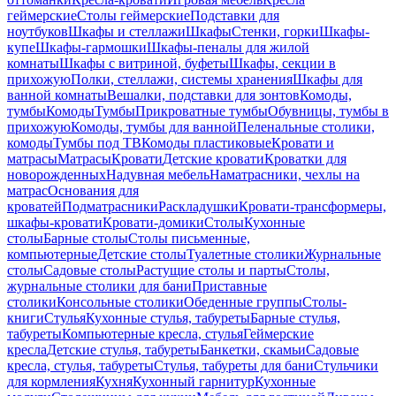
геймерские
Столы геймерские
Подставки для
ноутбуков
Шкафы и стеллажи
Шкафы
Стенки, горки
Шкафы-
купе
Шкафы-гармошки
Шкафы-пеналы для жилой
комнаты
Шкафы с витриной, буфеты
Шкафы, секции в
прихожую
Полки, стеллажи, системы хранения
Шкафы для
ванной комнаты
Вешалки, подставки для зонтов
Комоды,
тумбы
Комоды
Тумбы
Прикроватные тумбы
Обувницы, тумбы в
прихожую
Комоды, тумбы для ванной
Пеленальные столики,
комоды
Тумбы под ТВ
Комоды пластиковые
Кровати и
матрасы
Матрасы
Кровати
Детские кровати
Кроватки для
новорожденных
Надувная мебель
Наматрасники, чехлы на
матрас
Основания для
кроватей
Подматрасники
Раскладушки
Кровати-трансформеры,
шкафы-кровати
Кровати-домики
Столы
Кухонные
столы
Барные столы
Столы письменные,
компьютерные
Детские столы
Туалетные столики
Журнальные
столы
Садовые столы
Растущие столы и парты
Столы,
журнальные столики для бани
Приставные
столики
Консольные столики
Обеденные группы
Столы-
книги
Стулья
Кухонные стулья, табуреты
Барные стулья,
табуреты
Компьютерные кресла, стулья
Геймерские
кресла
Детские стулья, табуреты
Банкетки, скамьи
Садовые
кресла, стулья, табуреты
Стулья, табуреты для бани
Стульчики
для кормления
Кухня
Кухонный гарнитур
Кухонные