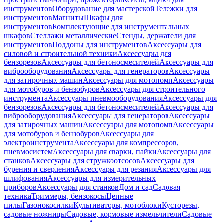
инструментов
Оборудование для мастерской
Тележки для
инструментов
Магниты
Шкафы для
инструментов
Комплектующие для инструментальных
шкафов
Стеллажи металлические
Стенды, держатели для
инструментов
Поддоны для инструментов
Аксессуары для
силовой и строительной техники
Аксессуары для
бензорезов
Аксессуары для бетоносмесителей
Аксессуары для
виброоборудования
Аксессуары для генераторов
Аксессуары
для затирочных машин
Аксессуары для мотопомп
Аксессуары
для мотобуров и бензобуров
Аксессуары для строительного
инструмента
Аксессуары пневмооборудования
Аксессуары для
бензорезов
Аксессуары для бетоносмесителей
Аксессуары для
виброоборудования
Аксессуары для генераторов
Аксессуары
для затирочных машин
Аксессуары для мотопомп
Аксессуары
для мотобуров и бензобуров
Аксессуары для
электроинструмента
Аксессуары для компрессоров,
пневмосистем
Аксессуары для сварки, пайки
Аксессуары для
станков
Аксессуары для стружкоотсосов
Аксессуары для
бурения и сверления
Аксессуары для резания
Аксессуары для
шлифования
Аксессуары для измерительных
приборов
Аксессуары для станков
Дом и сад
Садовая
техника
Триммеры, бензокосы
Цепные
пилы
Газонокосилки
Культиваторы, мотоблоки
Кусторезы,
садовые ножницы
Садовые, кормовые измельчители
Садовые