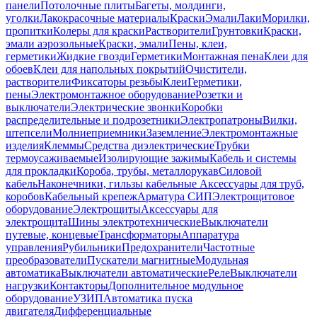
панели
Потолочные плиты
Багеты, молдинги,
уголки
Лакокрасочные материалы
Краски
Эмали
Лаки
Морилки,
пропитки
Колеры для краски
Растворители
Грунтовки
Краски,
эмали аэрозольные
Краски, эмали
Пены, клеи,
герметики
Жидкие гвозди
Герметики
Монтажная пена
Клеи для
обоев
Клеи для напольных покрытий
Очистители,
растворители
Фиксаторы резьбы
Клеи
Герметики,
пены
Электромонтажное оборудование
Розетки и
выключатели
Электрические звонки
Коробки
распределительные и подрозетники
Электропатроны
Вилки,
штепсели
Молниеприемники
Заземление
Электромонтажные
изделия
Клеммы
Средства диэлектрические
Трубки
термоусаживаемые
Изолирующие зажимы
Кабель и системы
для прокладки
Короба, трубы, металлорукав
Силовой
кабель
Наконечники, гильзы кабельные
Аксессуары для труб,
коробов
Кабельный крепеж
Арматура СИП
Электрощитовое
оборудование
Электрощиты
Аксессуары для
электрощита
Шины электротехнические
Выключатели
путевые, концевые
Трансформаторы
Аппаратура
управления
Рубильники
Предохранители
Частотные
преобразователи
Пускатели магнитные
Модульная
автоматика
Выключатели автоматические
Реле
Выключатели
нагрузки
Контакторы
Дополнительное модульное
оборудование
УЗИП
Автоматика пуска
двигателя
Дифференциальные