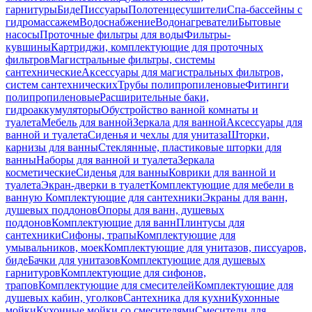
гарнитуры
Биде
Писсуары
Полотенцесушители
Спа-бассейны с
гидромассажем
Водоснабжение
Водонагреватели
Бытовые
насосы
Проточные фильтры для воды
Фильтры-
кувшины
Картриджи, комплектующие для проточных
фильтров
Магистральные фильтры, системы
сантехнические
Аксессуары для магистральных фильтров,
систем сантехнических
Трубы полипропиленовые
Фитинги
полипропиленовые
Расширительные баки,
гидроаккумуляторы
Обустройство ванной комнаты и
туалета
Мебель для ванной
Зеркала для ванной
Аксессуары для
ванной и туалета
Сиденья и чехлы для унитаза
Шторки,
карнизы для ванны
Стеклянные, пластиковые шторки для
ванны
Наборы для ванной и туалета
Зеркала
косметические
Сиденья для ванны
Коврики для ванной и
туалета
Экран-дверки в туалет
Комплектующие для мебели в
ванную
Комплектующие для сантехники
Экраны для ванн,
душевых поддонов
Опоры для ванн, душевых
поддонов
Комплектующие для ванн
Плинтусы для
сантехники
Сифоны, трапы
Комплектующие для
умывальников, моек
Комплектующие для унитазов, писсуаров,
биде
Бачки для унитазов
Комплектующие для душевых
гарнитуров
Комплектующие для сифонов,
трапов
Комплектующие для смесителей
Комплектующие для
душевых кабин, уголков
Сантехника для кухни
Кухонные
мойки
Кухонные мойки со смесителями
Смесители для