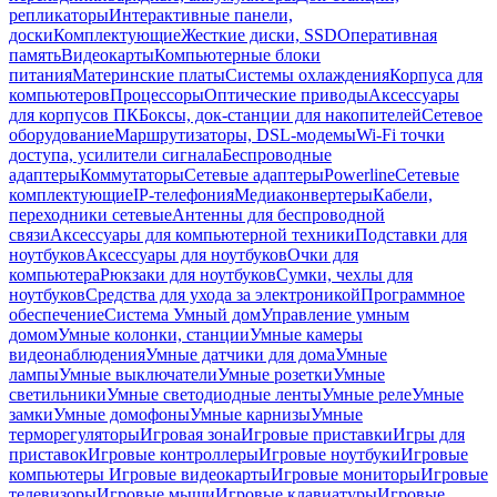
репликаторы
Интерактивные панели,
доски
Комплектующие
Жесткие диски, SSD
Оперативная
память
Видеокарты
Компьютерные блоки
питания
Материнские платы
Системы охлаждения
Корпуса для
компьютеров
Процессоры
Оптические приводы
Аксессуары
для корпусов ПК
Боксы, док-станции для накопителей
Сетевое
оборудование
Маршрутизаторы, DSL-модемы
Wi-Fi точки
доступа, усилители сигнала
Беспроводные
адаптеры
Коммутаторы
Сетевые адаптеры
Powerline
Сетевые
комплектующие
IP-телефония
Медиаконвертеры
Кабели,
переходники сетевые
Антенны для беспроводной
связи
Аксессуары для компьютерной техники
Подставки для
ноутбуков
Аксессуары для ноутбуков
Очки для
компьютера
Рюкзаки для ноутбуков
Сумки, чехлы для
ноутбуков
Средства для ухода за электроникой
Программное
обеспечение
Система Умный дом
Управление умным
домом
Умные колонки, станции
Умные камеры
видеонаблюдения
Умные датчики для дома
Умные
лампы
Умные выключатели
Умные розетки
Умные
светильники
Умные светодиодные ленты
Умные реле
Умные
замки
Умные домофоны
Умные карнизы
Умные
терморегуляторы
Игровая зона
Игровые приставки
Игры для
приставок
Игровые контроллеры
Игровые ноутбуки
Игровые
компьютеры
Игровые видеокарты
Игровые мониторы
Игровые
телевизоры
Игровые мыши
Игровые клавиатуры
Игровые