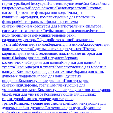
гарнитуры
Биде
Писсуары
Полотенцесушители
Спа-бассейны с
гидромассажем
Водоснабжение
Водонагреватели
Бытовые
насосы
Проточные фильтры для воды
Фильтры-
кувшины
Картриджи, комплектующие для проточных
фильтров
Магистральные фильтры, системы
сантехнические
Аксессуары для магистральных фильтров,
систем сантехнических
Трубы полипропиленовые
Фитинги
полипропиленовые
Расширительные баки,
гидроаккумуляторы
Обустройство ванной комнаты и
туалета
Мебель для ванной
Зеркала для ванной
Аксессуары для
ванной и туалета
Сиденья и чехлы для унитаза
Шторки,
карнизы для ванны
Стеклянные, пластиковые шторки для
ванны
Наборы для ванной и туалета
Зеркала
косметические
Сиденья для ванны
Коврики для ванной и
туалета
Экран-дверки в туалет
Комплектующие для мебели в
ванную
Комплектующие для сантехники
Экраны для ванн,
душевых поддонов
Опоры для ванн, душевых
поддонов
Комплектующие для ванн
Плинтусы для
сантехники
Сифоны, трапы
Комплектующие для
умывальников, моек
Комплектующие для унитазов, писсуаров,
биде
Бачки для унитазов
Комплектующие для душевых
гарнитуров
Комплектующие для сифонов,
трапов
Комплектующие для смесителей
Комплектующие для
душевых кабин, уголков
Сантехника для кухни
Кухонные
мойки
Кухонные мойки со смесителями
Смесители для