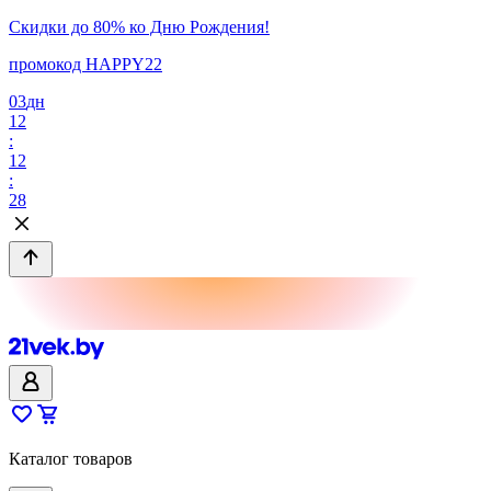
Скидки до 80% ко Дню Рождения!
промокод HAPPY22
03
дн
12
:
12
:
28
Каталог товаров