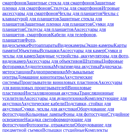
смартфонов
Защитные стекла для смартфонов
Защитные
пленки для смартфонов
Стилусы для смартфонов
Игровые
аксессуары для смартфонов
Чехлы для планшетов
Чехлы с
клавиатурой для планшетов
Защитные стекла для
планшетов
Защитные пленки для планшетов
Сумки для
планшетов
Стилусы для планшетов
Аксессуары для
планшетов, смартфонов
Кабели для телефонов,
планшетов
Фото,
видеосъемка
Фотоаппараты
Видеокамеры
Экшн-камеры
Карты
памяти
Объективы
Вспышки
Аксессуары для камер
Сумки и
чехлы для камер
Зарядные устройства, аккумуляторы для фото,
видеокамер
Аксессуары для объективов
Штативы
Цифровые
фоторамки
Аудиотехника
Мультимедиа акустика
Радиочасы,
метеостанции
Радиоприемники
Музыкальные
центры
Домашние кинотеатры
Акустические
системы
Проигрыватели виниловых пластинок
Аксессуары
для виниловых проигрывателей
Виниловые
пластинки
Инсталляционная акустика
Трансляционные
усилители
Аксессуары для аудиотехники
Комплектующие для
акустики
Акустические кабели
Подставки, стойки для
акустики
Сумки, чехлы для акустики
Оборудование для
фотостудии
Кольцевые лампы
Фоны для фотостудии
Студийное
освещение
Насадки светоформирующие для
фотостудии
Фотозонты, отражатели
Оборудование для
предметной съемки
Вспышки студийные
Комплекты