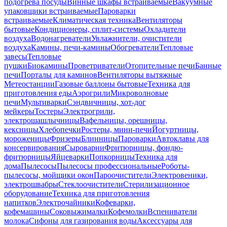
подогрева посуды
Винные шкафы встраиваемые
Вакуумные
упаковщики встраиваемые
Пароварки
встраиваемые
Климатическая техника
Вентиляторы
бытовые
Кондиционеры, сплит-системы
Охладители
воздуха
Водонагреватели
Увлажнители, очистители
воздуха
Камины, печи-камины
Обогреватели
Тепловые
завесы
Тепловые
пушки
Биокамины
Проветриватели
Отопительные печи
Банные
печи
Порталы для каминов
Вентиляторы вытяжные
Метеостанции
Газовые баллоны бытовые
Техника для
приготовления еды
Аэрогрили
Микроволновые
печи
Мультиварки
Сэндвичницы, хот-дог
мейкеры
Тостеры
Электрогрили,
электрошашлычницы
Вафельницы, орешницы,
кексницы
Хлебопечки
Ростеры, мини-печи
Йогуртницы,
мороженицы
Фризеры
Блинницы
Пароварки
Автоклавы для
консервирования
Сыроварни
Фритюрницы, фондю-
фритюрницы
Яйцеварки
Попкорницы
Техника для
дома
Пылесосы
Пылесосы профессиональные
Роботы-
пылесосы, мойщики окон
Пароочистители
Электровеники,
электрошвабры
Стеклоочистители
Стерилизационное
оборудование
Техника для приготовления
напитков
Электрочайники
Кофеварки,
кофемашины
Соковыжималки
Кофемолки
Вспениватели
молока
Сифоны для газирования воды
Аксессуары для