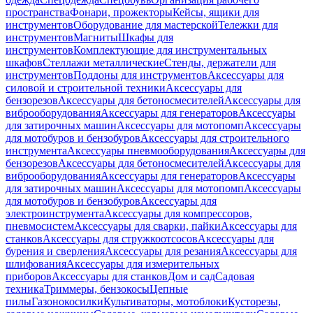
пространства
Фонари, прожекторы
Кейсы, ящики для
инструментов
Оборудование для мастерской
Тележки для
инструментов
Магниты
Шкафы для
инструментов
Комплектующие для инструментальных
шкафов
Стеллажи металлические
Стенды, держатели для
инструментов
Поддоны для инструментов
Аксессуары для
силовой и строительной техники
Аксессуары для
бензорезов
Аксессуары для бетоносмесителей
Аксессуары для
виброоборудования
Аксессуары для генераторов
Аксессуары
для затирочных машин
Аксессуары для мотопомп
Аксессуары
для мотобуров и бензобуров
Аксессуары для строительного
инструмента
Аксессуары пневмооборудования
Аксессуары для
бензорезов
Аксессуары для бетоносмесителей
Аксессуары для
виброоборудования
Аксессуары для генераторов
Аксессуары
для затирочных машин
Аксессуары для мотопомп
Аксессуары
для мотобуров и бензобуров
Аксессуары для
электроинструмента
Аксессуары для компрессоров,
пневмосистем
Аксессуары для сварки, пайки
Аксессуары для
станков
Аксессуары для стружкоотсосов
Аксессуары для
бурения и сверления
Аксессуары для резания
Аксессуары для
шлифования
Аксессуары для измерительных
приборов
Аксессуары для станков
Дом и сад
Садовая
техника
Триммеры, бензокосы
Цепные
пилы
Газонокосилки
Культиваторы, мотоблоки
Кусторезы,