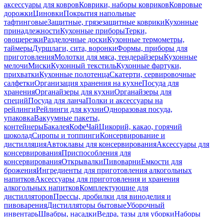
аксессуары для ковров
Коврики, наборы ковриков
Ковровые
дорожки
Циновки
Покрытия напольные
тафтинговые
Защитные, грязезащитные коврики
Кухонные
принадлежности
Кухонные приборы
Терки,
овощерезки
Разделочные доски
Кухонные термометры,
таймеры
Дуршлаги, сита, воронки
Формы, приборы для
приготовления
Молотки для мяса, тендерайзеры
Кухонные
мелочи
Миски
Кухонный текстиль
Кухонные фартуки,
прихватки
Кухонные полотенца
Скатерти, сервировочные
салфетки
Организация хранения на кухне
Посуда для
хранения
Органайзеры для кухни
Органайзеры для
специй
Посуда для ланча
Полки и аксессуары на
рейлинги
Рейлинги для кухни
Одноразовая посуда,
упаковка
Вакуумные пакеты,
контейнеры
Бакалея
Кофе
Чай
Цикорий, какао, горячий
шоколад
Сиропы и топпинги
Консервирование и
дистилляция
Автоклавы для консервирования
Аксессуары для
консервирования
Приспособления для
консервирования
Открывалки
Пивоварни
Емкости для
брожения
Ингредиенты для приготовления алкогольных
напитков
Аксессуары для приготовления и хранения
алкогольных напитков
Комплектующие для
дистилляторов
Прессы, дробилки для виноделия и
пивоварения
Дистилляторы бытовые
Уборочный
инвентарь
Швабры, насадки
Ведра, тазы для уборки
Наборы