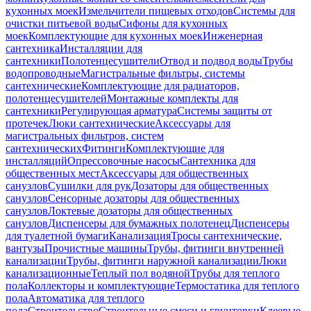
кухонных моек
Измельчители пищевых отходов
Системы для
очистки питьевой воды
Сифоны для кухонных
моек
Комплектующие для кухонных моек
Инженерная
сантехника
Инсталляции для
сантехники
Полотенцесушители
Отвод и подвод воды
Трубы
водопроводные
Магистральные фильтры, системы
сантехнические
Комплектующие для радиаторов,
полотенцесушителей
Монтажные комплекты для
сантехники
Регулирующая арматура
Системы защиты от
протечек
Люки сантехнические
Аксессуары для
магистральных фильтров, систем
сантехнических
Фитинги
Комплектующие для
инсталляций
Опрессовочные насосы
Сантехника для
общественных мест
Аксессуары для общественных
санузлов
Сушилки для рук
Дозаторы для общественных
санузлов
Сенсорные дозаторы для общественных
санузлов
Локтевые дозаторы для общественных
санузлов
Диспенсеры для бумажных полотенец
Диспенсеры
для туалетной бумаги
Канализация
Тросы сантехнические,
вантузы
Прочистные машины
Трубы, фитинги внутренней
канализации
Трубы, фитинги наружной канализации
Люки
канализационные
Теплый пол водяной
Трубы для теплого
пола
Коллекторы и комплектующие
Термостатика для теплого
пола
Автоматика для теплого
пола
Строительство
Строительные смеси и грунтовки
Клеевые