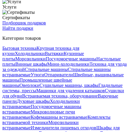
Услуги
Сертификаты
Подборщик подарков
Найти подарки
Категории товаров
Бытовая техника
Крупная техника для
кухни
Холодильники
Вытяжки
Кухонные
плиты
Морозильники
Посудомоечные машины
Настольные
плиты
Винные шкафы
Мини-холодильники
Техника для ухода
за одеждой
Стиральные машины
Стиральные машины
встраиваемые
Утюги
Отпариватели
Швейные, вышивальные
машины
Промышленные швейные
машины
Оверлоки
Сушильные машины, шкафы
Гладильные
системы, прессы
Машинки для удаления катышков
Сушилки
для обуви
Встраиваемая техника, оборудование
Варочные
панели
Духовые шкафы
Холодильники
встраиваемые
Посудомоечные машины
встраиваемые
Микроволновые печи
встраиваемые
Кофемашины встраиваемые
Комплекты
встраиваемой техники
Морозильники
встраиваемые
Измельчители пищевых отходов
Шкафы для