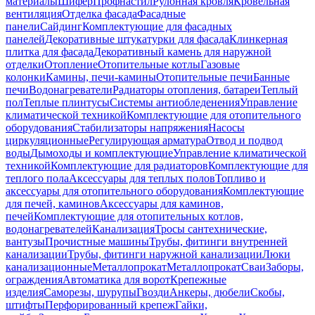
материалы
Шифер
Профнастил
Рулонная кровля
Кровельная
вентиляция
Отделка фасада
Фасадные
панели
Сайдинг
Комплектующие для фасадных
панелей
Декоративные штукатурки для фасада
Клинкерная
плитка для фасада
Декоративный камень для наружной
отделки
Отопление
Отопительные котлы
Газовые
колонки
Камины, печи-камины
Отопительные печи
Банные
печи
Водонагреватели
Радиаторы отопления, батареи
Теплый
пол
Теплые плинтусы
Системы антиобледенения
Управление
климатической техникой
Комплектующие для отопительного
оборудования
Стабилизаторы напряжения
Насосы
циркуляционные
Регулирующая арматура
Отвод и подвод
воды
Дымоходы и комплектующие
Управление климатической
техникой
Комплектующие для радиаторов
Комплектующие для
теплого пола
Аксессуары для теплых полов
Топливо и
аксессуары для отопительного оборудования
Комплектующие
для печей, каминов
Аксессуары для каминов,
печей
Комплектующие для отопительных котлов,
водонагревателей
Канализация
Тросы сантехнические,
вантузы
Прочистные машины
Трубы, фитинги внутренней
канализации
Трубы, фитинги наружной канализации
Люки
канализационные
Металлопрокат
Металлопрокат
Сваи
Заборы,
ограждения
Автоматика для ворот
Крепежные
изделия
Саморезы, шурупы
Гвозди
Анкеры, дюбели
Скобы,
штифты
Перфорированный крепеж
Гайки,