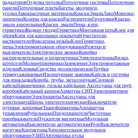
радиаторов
Отделка потолка
Потолочные системы
Потолочные
панели
Потолочные плиты
Багеты, молдинги,
уголки
Лакокрасочные материалы
Краски
Эмали
Лаки
Морилки,
пропитки
Колеры для краски
Растворители
Грунтовки
Краски,
эмали аэрозольные
Краски, эмали
Пены, клеи,
герметики
Жидкие гвозди
Герметики
Монтажная пена
Клеи для
обоев
Клеи для напольных покрытий
Очистители,
растворители
Фиксаторы резьбы
Клеи
Герметики,
пены
Электромонтажное оборудование
Розетки и
выключатели
Электрические звонки
Коробки
распределительные и подрозетники
Электропатроны
Вилки,
штепсели
Молниеприемники
Заземление
Электромонтажные
изделия
Клеммы
Средства диэлектрические
Трубки
термоусаживаемые
Изолирующие зажимы
Кабель и системы
для прокладки
Короба, трубы, металлорукав
Силовой
кабель
Наконечники, гильзы кабельные
Аксессуары для труб,
коробов
Кабельный крепеж
Арматура СИП
Электрощитовое
оборудование
Электрощиты
Аксессуары для
электрощита
Шины электротехнические
Выключатели
путевые, концевые
Трансформаторы
Аппаратура
управления
Рубильники
Предохранители
Частотные
преобразователи
Пускатели магнитные
Модульная
автоматика
Выключатели автоматические
Реле
Выключатели
нагрузки
Контакторы
Дополнительное модульное
оборудование
УЗИП
Автоматика пуска