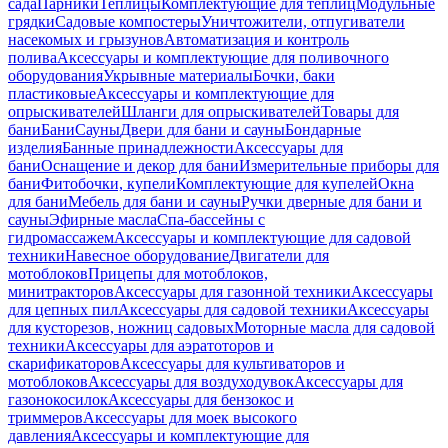
сада
Парники
Теплицы
Комплектующие для теплиц
Модульные
грядки
Садовые компостеры
Уничтожители, отпугиватели
насекомых и грызунов
Автоматизация и контроль
полива
Аксессуары и комплектующие для поливочного
оборудования
Укрывные материалы
Бочки, баки
пластиковые
Аксессуары и комплектующие для
опрыскивателей
Шланги для опрыскивателей
Товары для
бани
Бани
Сауны
Двери для бани и сауны
Бондарные
изделия
Банные принадлежности
Аксессуары для
бани
Оснащение и декор для бани
Измерительные приборы для
бани
Фитобочки, купели
Комплектующие для купелей
Окна
для бани
Мебель для бани и сауны
Ручки дверные для бани и
сауны
Эфирные масла
Спа-бассейны с
гидромассажем
Аксессуары и комплектующие для садовой
техники
Навесное оборудование
Двигатели для
мотоблоков
Прицепы для мотоблоков,
минитракторов
Аксессуары для газонной техники
Аксессуары
для цепных пил
Аксессуары для садовой техники
Аксессуары
для кусторезов, ножниц садовых
Моторные масла для садовой
техники
Аксессуары для аэратоторов и
скарификаторов
Аксессуары для культиваторов и
мотоблоков
Аксессуары для воздуходувок
Аксессуары для
газонокосилок
Аксессуары для бензокос и
триммеров
Аксессуары для моек высокого
давления
Аксессуары и комплектующие для