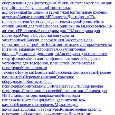
оборудования для фотостудии
Стойки, системы крепления для
студийного оборудования
Портативная
аудиотехника
Наушники и гарнитуры
Портативные колонки,
акустика
Умные колонки
MP3-плееры
Диктофоны
CD-
проигрыватели
Аксессуары для телевизоров
Кронштейны,
стойки
Кабели для телевизоров
Подписки на видеосервисы
ТВ-
антенны
ТВ-тюнеры
Аксессуары для ТВ
Аксессуары для
проектора
Очки 3D
Средства для ухода за
электроникой
Кабели, переходники
Аксессуары для
портативных устройств
Портативные аккумуляторы
Элементы
питания, зарядные устройства
Аккумуляторные
батареи
Держатели, док-станции
Аксессуары для планшетов,
смартфонов
Кабели для телефонов, планшетов
Зарядные
устройства для телефонов, планшетов
Компьютеры и
периферия
Компьютерная
техника
Ноутбуки
Планшеты
Моноблоки
Компьютеры
Игровые
компьютеры
Игровые консоли
Серверное
оборудование
Компьютерная
периферия
Мониторы
Мыши
Клавиатуры
Стилусы
Наборы
периферии
Источники бесперебойного питания
Батареи для
ИБП
Стабилизаторы напряжения
Инверторы
напряжения
Сетевые фильтры, удлинители
Веб-
камеры
Игровые контроллеры
Мультимедиа
акустика
Наушники и гарнитуры
Компьютерные кабели,
переходники
Зарядные, аккумуляторы
Док-станции,