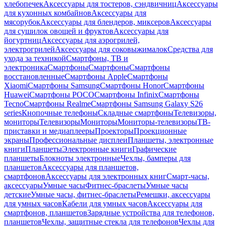
хлебопечек
Аксессуары для тостеров, сэндвичниц
Аксессуары
для кухонных комбайнов
Аксессуары для
мясорубок
Аксессуары для блендеров, миксеров
Аксессуары
для сушилок овощей и фруктов
Аксессуары для
йогуртниц
Аксессуары для аэрогрилей,
электрогрилей
Аксессуары для соковыжималок
Средства для
ухода за техникой
Смартфоны, ТВ и
электроника
Смартфоны
Смартфоны
Смартфоны
восстановленные
Смартфоны Apple
Смартфоны
Xiaomi
Смартфоны Samsung
Смартфоны Honor
Смартфоны
Huawei
Смартфоны POCO
Смартфоны Infinix
Смартфоны
Tecno
Смартфоны Realme
Смартфоны Samsung Galaxy S26
series
Кнопочные телефоны
Складные смартфоны
Телевизоры,
мониторы
Телевизоры
Мониторы
Мониторы-телевизоры
ТВ-
приставки и медиаплееры
Проекторы
Проекционные
экраны
Профессиональные дисплеи
Планшеты, электронные
книги
Планшеты
Электронные книги
Графические
планшеты
Блокноты электронные
Чехлы, бамперы для
планшетов
Аксессуары для планшетов,
смартфонов
Аксессуары для электронных книг
Смарт-часы,
аксессуары
Умные часы
Фитнес-браслеты
Умные часы
детские
Умные часы, фитнес-браслеты
Ремешки, аксессуары
для умных часов
Кабели для умных часов
Аксессуары для
смартфонов, планшетов
Зарядные устройства для телефонов,
планшетов
Чехлы, защитные стекла для телефонов
Чехлы для