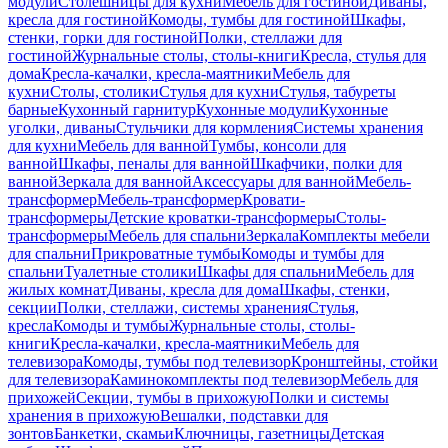
модули
Столешницы для кухни
Мебель для гостиной
Диваны,
кресла для гостиной
Комоды, тумбы для гостиной
Шкафы,
стенки, горки для гостиной
Полки, стеллажи для
гостиной
Журнальные столы, столы-книги
Кресла, стулья для
дома
Кресла-качалки, кресла-маятники
Мебель для
кухни
Столы, столики
Стулья для кухни
Стулья, табуреты
барные
Кухонный гарнитур
Кухонные модули
Кухонные
уголки, диваны
Стульчики для кормления
Системы хранения
для кухни
Мебель для ванной
Тумбы, консоли для
ванной
Шкафы, пеналы для ванной
Шкафчики, полки для
ванной
Зеркала для ванной
Аксессуары для ванной
Мебель-
трансформер
Мебель-трансформер
Кровати-
трансформеры
Детские кроватки-трансформеры
Столы-
трансформеры
Мебель для спальни
Зеркала
Комплекты мебели
для спальни
Прикроватные тумбы
Комоды и тумбы для
спальни
Туалетные столики
Шкафы для спальни
Мебель для
жилых комнат
Диваны, кресла для дома
Шкафы, стенки,
секции
Полки, стеллажи, системы хранения
Стулья,
кресла
Комоды и тумбы
Журнальные столы, столы-
книги
Кресла-качалки, кресла-маятники
Мебель для
телевизора
Комоды, тумбы под телевизор
Кронштейны, стойки
для телевизора
Каминокомплекты под телевизор
Мебель для
прихожей
Секции, тумбы в прихожую
Полки и системы
хранения в прихожую
Вешалки, подставки для
зонтов
Банкетки, скамьи
Ключницы, газетницы
Детская