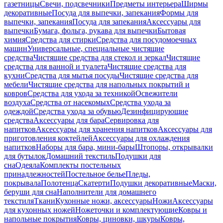
газетницы
Свечи, подсвечники
Предметы интерьера
Ширмы
декоративные
Посуда для выпечки, запекания
Формы для
выпечки, запекания
Посуда для запекания
Аксессуары для
выпечки
Бумага, фольга, рукава для выпечки
Бытовая
химия
Средства для стирки
Средства для посудомоечных
машин
Универсальные, специальные чистящие
средства
Чистящие средства для стекол и зеркал
Чистящие
средства для ванной и туалета
Чистящие средства для
кухни
Средства для мытья посуды
Чистящие средства для
мебели
Чистящие средства для напольных покрытий и
ковров
Средства для ухода за техникой
Освежители
воздуха
Средства от насекомых
Средства ухода за
одеждой
Средства ухода за обувью
Дезинфицирующие
средства
Аксессуары для бара
Сервировка для
напитков
Аксессуары для хранения напитков
Аксессуары для
приготовления коктейлей
Аксессуары для охлаждения
напитков
Наборы для бара, мини-бары
Штопоры, открывалки
для бутылок
Домашний текстиль
Подушки для
сна
Одеяла
Комплекты постельных
принадлежностей
Постельное белье
Пледы,
покрывала
Полотенца
Скатерти
Подушки декоративные
Маски,
беруши для сна
Наполнители для домашнего
текстиля
Ткани
Кухонные ножи, аксессуары
Ножи
Аксессуары
для кухонных ножей
Ножеточки и комплектующие
Ковры и
напольные покрытия
Ковры, циновки, шкуры
Ковры,