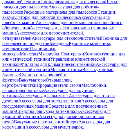
домашней техники
Принадлежности для пылесосов
Щетки,
насадки для пылесосов
Аксессуары для роботов-
пылесосов
Расходные материалы для пылесосов
Станции,
аккумуляторы для роботов-пылесосов
Аксессуары для
швейных машин
Аксессуары для промышленного швейного
оборудования
Аксессуары для стиральных и сушильных
машин
Аксессуары для пароочистителей,
отпаривателей
Аксессуары для стеклоочистителей
Техника для
измельчения продуктов
Блендеры
Кухонные комбайны,
измельчители
Планетарные
миксеры
Миксеры
Мясорубки
Ломтерезки
Комплектующие для
климатической техники
Управление климатической
техникой
Фильтры для климатической техники
Аксессуары для
климатической техники
Мелкая техника
Весы кухонные,
бытовые
Сушилки для овощей и
фруктов
Вакууматоры
Открывалки,
картофелечистки
Проращиватели семян
Маслобойки,
сепараторы бытовые
Аксессуары для крупной
техники
Аксессуары для вытяжек
Аксессуары для плит и
духовок
Аксессуары для холодильников
Аксессуары для
посудомоечных машин
Средства для посудомоечных
машин
Средства для ухода за техникой
Аксессуары для
кухонной техники
Аксессуары для микроволновых
печей
Вакуумные пакеты, контейнеры
Аксессуары для
кофемашин
Аксессуары для мультиварок,