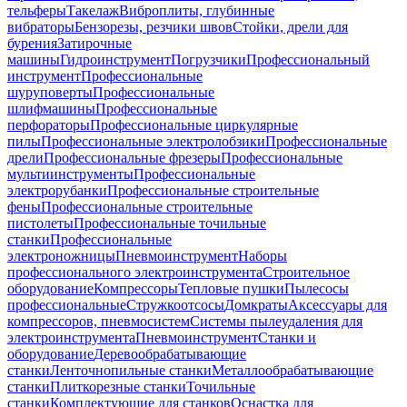
тельферы
Такелаж
Виброплиты, глубинные
вибраторы
Бензорезы, резчики швов
Стойки, дрели для
бурения
Затирочные
машины
Гидроинструмент
Погрузчики
Профессиональный
инструмент
Профессиональные
шуруповерты
Профессиональные
шлифмашины
Профессиональные
перфораторы
Профессиональные циркулярные
пилы
Профессиональные электролобзики
Профессиональные
дрели
Профессиональные фрезеры
Профессиональные
мультиинструменты
Профессиональные
электрорубанки
Профессиональные строительные
фены
Профессиональные строительные
пистолеты
Профессиональные точильные
станки
Профессиональные
электроножницы
Пневмоинструмент
Наборы
профессионального электроинструмента
Строительное
оборудование
Компрессоры
Тепловые пушки
Пылесосы
профессиональные
Стружкоотсосы
Домкраты
Аксессуары для
компрессоров, пневмосистем
Системы пылеудаления для
электроинструмента
Пневмоинструмент
Станки и
оборудование
Деревообрабатывающие
станки
Ленточнопильные станки
Металлообрабатывающие
станки
Плиткорезные станки
Точильные
станки
Комплектующие для станков
Оснастка для