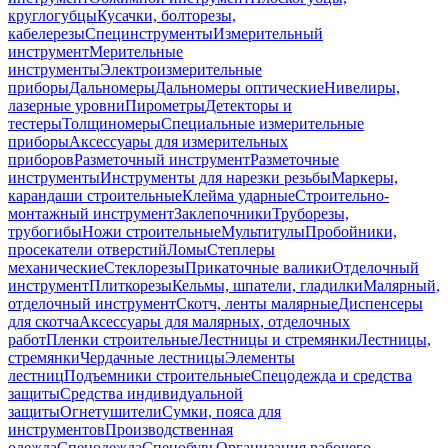
круглогубцы
Кусачки, болторезы,
кабелерезы
Специнструменты
Измерительный
инструмент
Мерительные
инструменты
Электроизмерительные
приборы
Дальномеры
Дальномеры оптические
Нивелиры,
лазерные уровни
Пирометры
Детекторы и
тестеры
Толщиномеры
Специальные измерительные
приборы
Аксессуары для измерительных
приборов
Разметочный инструмент
Разметочные
инструменты
Инструменты для нарезки резьбы
Маркеры,
карандаши строительные
Клейма ударные
Строительно-
монтажный инструмент
Заклепочники
Труборезы,
трубогибы
Ножи строительные
Мультитулы
Пробойники,
просекатели отверстий
Ломы
Степлеры
механические
Стеклорезы
Прикаточные валики
Отделочный
инструмент
Плиткорезы
Кельмы, шпатели, гладилки
Малярный,
отделочный инструмент
Скотч, ленты малярные
Диспенсеры
для скотча
Аксессуары для малярных, отделочных
работ
Пленки строительные
Лестницы и стремянки
Лестницы,
стремянки
Чердачные лестницы
Элементы
лестниц
Подъемники строительные
Спецодежда и средства
защиты
Средства индивидуальной
защиты
Огнетушители
Сумки, пояса для
инструментов
Производственная
одежда
Спецодежда
Спецобувь
Организация рабочего