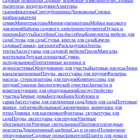
садовые ножницы
Садовые, кормовые измельчители
Садовые
пылесосы, воздуходувки
Аэраторы,
скарификаторы
Снегоуборщики
Дровоколы
Сеялки,
разбрасыватели
семян
Минитракторы
Миникультиваторы
Мойки высокого
давления
Наборы садового электроинструмента
Отдых и
пикник
Батуты
Бассейны
Спа-бассейны
Комплекты мебели для
сада
Столы для сада
Стулья, кресла для сада
Качели
садовые
Гамаки, шезлонги
Раскладушки
Зонты,
тенты
Аксессуары для садовой мебели
Грили
Мангалы,
коптильни
Детская площадка
Сумки-
холодильники
Портативные колонки и
аудиосистемы
Оборудование для участка
Бытовые насосы
Люки
канализационные
Пруды, аксессуары для прудов
Фильтры,
насосы, стерилизаторы для прудов
Компрессоры для
прудов
Станции биологической очистки
Запчасти и
комплектующие для оборудования
Благоустройство
участка
Дачные дома
Беседки
Бани
Хозблоки и
сараи
Аксессуары для озеленения сада
Декор для сада
Почтовые
ящики, таблички
Козырьки
Скворечники, кормушки для
птиц
Домики для насекомых
Фонтаны, скульптуры для
сада
Пруды, аксессуары для прудов
Уличные
обогреватели
Уличные светильники
Противогололедные
реагенты
Декоративный щебень
Сад и огород
Поливочное
оборудование
Садовые опрыскиватели
Шланги для дома и