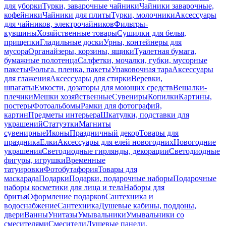
для уборки
Турки, заварочные чайники
Чайники заварочные,
кофейники
Чайники для плиты
Турки, молочники
Аксессуары
для чайников, электрочайников
Фильтры-
кувшины
Хозяйственные товары
Сушилки для белья,
прищепки
Гладильные доски
Урны, контейнеры для
мусора
Органайзеры, корзины, ящики
Туалетная бумага,
бумажные полотенца
Салфетки, мочалки, губки, мусорные
пакеты
Фольга, пленка, пакеты
Упаковочная тара
Аксессуары
для глажения
Аксессуары для стирки
Веревки,
шпагаты
Емкости, дозаторы для моющих средств
Вешалки-
плечики
Мешки хозяйственные
Сувениры
Копилки
Картины,
постеры
Фотоальбомы
Рамки для фотографий,
картин
Предметы интерьера
Шкатулки, подставки для
украшений
Статуэтки
Магниты
сувенирные
Иконы
Праздничный декор
Товары для
праздника
Елки
Аксессуары для елей новогодних
Новогодние
украшения
Светодиодные гирлянды, декорации
Светодиодные
фигуры, игрушки
Временные
татуировки
Фотобутафория
Товары для
маскарада
Подарки
Подарки, подарочные наборы
Подарочные
наборы косметики для лица и тела
Наборы для
бритья
Оформление подарков
Сантехника и
водоснабжение
Сантехника
Душевые кабины, поддоны,
двери
Ванны
Унитазы
Умывальники
Умывальники со
смесителями
Смесители
Душевые панели,