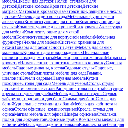
мебель
Шкафы для детской
Полки, стеллажи для
детской
Детские комоды
Кровати детские
Детские
матрасы
Матрасы в кроватку
Наматрасники, защитные чехлы
детские
Мебель для детского сада
Мебельная фурнитура и
аксессуары
Комплектующие для столов
Комплектующие для
стульев
Комплектующие для кроватей и кроваток
Аксессуары
для мебели
Комплектующие для мягкой
мебели
Комплектующие для корпусной мебели
Мебельная
фурнитура
Чехлы для мебели
Системы хранения для
кухни
Товары для безопасности детей
Мебель для самых
маленьких
Кроватки для новорожденных
Пеленальные
столики, комоды, матрасы
Манежи, кровати-манежи
Матрасы в
кроватку
Наматрасники, защитные чехлы в кроватку
Садовая
мебель
Садовые диваны, кресла
Садовые стулья
Садовые,
уличные столы
Комплекты мебели для сада
Гамаки,
шезлонги
Качели садовые
Надувная мебель
Кухни
походные
Столы для сада
Мебель для учебы
Столы, стулья
детские
Письменные столы
Растущие столы и парты
Растущие
кресла и стулья для учебы
Мебель для бани и сауны
Стулья,
табуретки, подставки для бани
Скамьи для бани
Столы для
бани
Журнальные столики для бани
Мебель для кабинета и
офиса
Столы офисные, компьютерные
Кресла, стулья для
офиса
Мягкая мебель для офиса
Шкафы офисные
Стеллажи,
полки для документов
Офисные тумбы
Комплекты мебели для
кабинета
Мебель для лоджии и балкона
Комплекты мебели для