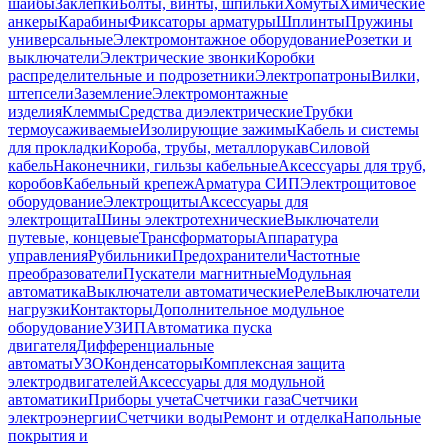
шайбы
Заклепки
Болты, винты, шпильки
Хомуты
Химические
анкеры
Карабины
Фиксаторы арматуры
Шплинты
Пружины
универсальные
Электромонтажное оборудование
Розетки и
выключатели
Электрические звонки
Коробки
распределительные и подрозетники
Электропатроны
Вилки,
штепсели
Заземление
Электромонтажные
изделия
Клеммы
Средства диэлектрические
Трубки
термоусаживаемые
Изолирующие зажимы
Кабель и системы
для прокладки
Короба, трубы, металлорукав
Силовой
кабель
Наконечники, гильзы кабельные
Аксессуары для труб,
коробов
Кабельный крепеж
Арматура СИП
Электрощитовое
оборудование
Электрощиты
Аксессуары для
электрощита
Шины электротехнические
Выключатели
путевые, концевые
Трансформаторы
Аппаратура
управления
Рубильники
Предохранители
Частотные
преобразователи
Пускатели магнитные
Модульная
автоматика
Выключатели автоматические
Реле
Выключатели
нагрузки
Контакторы
Дополнительное модульное
оборудование
УЗИП
Автоматика пуска
двигателя
Дифференциальные
автоматы
УЗО
Конденсаторы
Комплексная защита
электродвигателей
Аксессуары для модульной
автоматики
Приборы учета
Счетчики газа
Счетчики
электроэнергии
Счетчики воды
Ремонт и отделка
Напольные
покрытия и