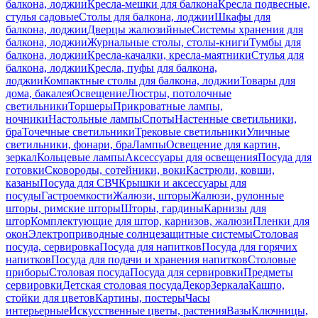
балкона, лоджии
Кресла-мешки для балкона
Кресла подвесные,
стулья садовые
Столы для балкона, лоджии
Шкафы для
балкона, лоджии
Дверцы жалюзийные
Системы хранения для
балкона, лоджии
Журнальные столы, столы-книги
Тумбы для
балкона, лоджии
Кресла-качалки, кресла-маятники
Стулья для
балкона, лоджии
Кресла, пуфы для балкона,
лоджии
Компактные столы для балкона, лоджии
Товары для
дома, бакалея
Освещение
Люстры, потолочные
светильники
Торшеры
Прикроватные лампы,
ночники
Настольные лампы
Споты
Настенные светильники,
бра
Точечные светильники
Трековые светильники
Уличные
светильники, фонари, бра
Лампы
Освещение для картин,
зеркал
Кольцевые лампы
Аксессуары для освещения
Посуда для
готовки
Сковороды, сотейники, воки
Кастрюли, ковши,
казаны
Посуда для СВЧ
Крышки и аксессуары для
посуды
Гастроемкости
Жалюзи, шторы
Жалюзи, рулонные
шторы, римские шторы
Шторы, гардины
Карнизы для
штор
Комплектующие для штор, карнизов, жалюзи
Пленки для
окон
Электроприводные солнцезащитные системы
Столовая
посуда, сервировка
Посуда для напитков
Посуда для горячих
напитков
Посуда для подачи и хранения напитков
Столовые
приборы
Столовая посуда
Посуда для сервировки
Предметы
сервировки
Детская столовая посуда
Декор
Зеркала
Кашпо,
стойки для цветов
Картины, постеры
Часы
интерьерные
Искусственные цветы, растения
Вазы
Ключницы,