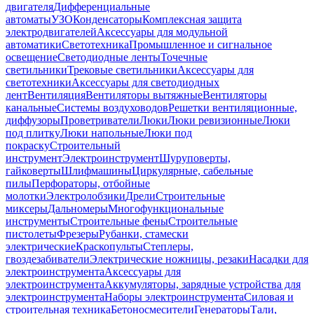
двигателя
Дифференциальные
автоматы
УЗО
Конденсаторы
Комплексная защита
электродвигателей
Аксессуары для модульной
автоматики
Светотехника
Промышленное и сигнальное
освещение
Светодиодные ленты
Точечные
светильники
Трековые светильники
Аксессуары для
светотехники
Аксессуары для светодиодных
лент
Вентиляция
Вентиляторы вытяжные
Вентиляторы
канальные
Системы воздуховодов
Решетки вентиляционные,
диффузоры
Проветриватели
Люки
Люки ревизионные
Люки
под плитку
Люки напольные
Люки под
покраску
Строительный
инструмент
Электроинструмент
Шуруповерты,
гайковерты
Шлифмашины
Циркулярные, сабельные
пилы
Перфораторы, отбойные
молотки
Электролобзики
Дрели
Строительные
миксеры
Дальномеры
Многофункциональные
инструменты
Строительные фены
Строительные
пистолеты
Фрезеры
Рубанки, стамески
электрические
Краскопульты
Степлеры,
гвоздезабиватели
Электрические ножницы, резаки
Насадки для
электроинструмента
Аксессуары для
электроинструмента
Аккумуляторы, зарядные устройства для
электроинструмента
Наборы электроинструмента
Силовая и
строительная техника
Бетоносмесители
Генераторы
Тали,