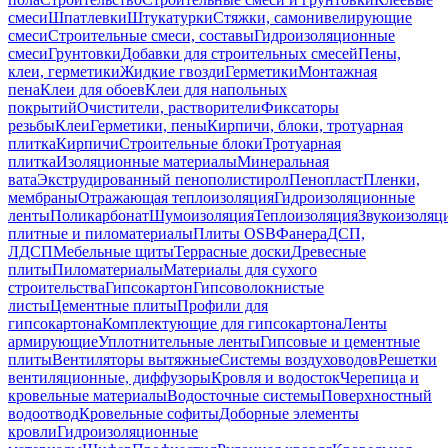
смеси
Шпатлевки
Штукатурки
Стяжки, самонивелирующие
смеси
Строительные смеси, составы
Гидроизоляционные
смеси
Грунтовки
Добавки для строительных смесей
Пены,
клеи, герметики
Жидкие гвозди
Герметики
Монтажная
пена
Клеи для обоев
Клеи для напольных
покрытий
Очистители, растворители
Фиксаторы
резьбы
Клеи
Герметики, пены
Кирпичи, блоки, тротуарная
плитка
Кирпичи
Строительные блоки
Тротуарная
плитка
Изоляционные материалы
Минеральная
вата
Экструдированный пенополистирол
Пенопласт
Пленки,
мембраны
Отражающая теплоизоляция
Гидроизоляционные
ленты
Поликарбонат
Шумоизоляция
Теплоизоляция
Звукоизоляц
плитные и пиломатериалы
Плиты OSB
Фанера
ДСП,
ЛДСП
Мебельные щиты
Террасные доски
Древесные
плиты
Пиломатериалы
Материалы для сухого
строительства
Гипсокартон
Гипсоволокнистые
листы
Цементные плиты
Профили для
гипсокартона
Комплектующие для гипсокартона
Ленты
армирующие
Уплотнительные ленты
Гипсовые и цементные
плиты
Вентиляторы вытяжные
Системы воздуховодов
Решетки
вентиляционные, диффузоры
Кровля и водосток
Черепица и
кровельные материалы
Водосточные системы
Поверхностный
водоотвод
Кровельные софиты
Доборные элементы
кровли
Гидроизоляционные