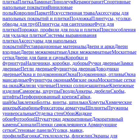
плитка
Плитка
Ламинат
Линолеум
Керамогранит
Спортивные
напольные покрытия
Виниловые
полы
Ковролин
Паркет
Искусственная трава
Аксессуары для
напольных покрытий и плитки
Подложка
Плинтусы, уголки,
обводы для труб
Плинтусы для сантехники
Фуги для
плитки
Порожки, профили для пола и плитки
Приспособления
для укладки плитки
Системы выравнивания
плитки
Аксессуары для напольных
покрытий
Реставрационные материалы
Двери и арки
Двери
входные
Двери межкомнатные
Арки межкомнатные
Москитные
сетки
Двери для бани и сауны
Коробки и
фурнитура
Наличники, коробки, доборы
Ручки дверные
Замки
дверные
Петли дверные
Фурнитура дверная
Доводчики
дверные
Окна и подоконники
Окна
Подоконники, отливы
Окна
мансардные
Фурнитура оконная
Мягкие окна
Москитные сетки
на окна
Жалюзи уличные
Пленки солнцезащитные
Крепежные
изделия
Саморезы, шурупы
Гвозди
Анкеры, дюбели
Скобы,
штифты
Перфорированный крепеж
Гайки,
шайбы
Заклепки
Болты, винты, шпильки
Хомуты
Химические
анкеры
Карабины
Фиксаторы арматуры
Шплинты
Пружины
универсальные
Отделка стен
Обои
Жидкие
обои
Фотообои
Штукатурки декоративные
Декоративный
камень
Скинали
Пленки самоклеящиеся
Армирующие
сетки
Стеновые панели
Уголки, маяки,
профили
Вагонка
Стеклохолсты, флизелин
Экраны для