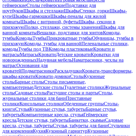
геймерские
Столы геймерские
Подставки для
ноутбуков
Шкафы и стеллажи
Шкафы
Стенки, горки
Шкафы-
купе
Шкафы-гармошки
Шкафы-пеналы для жилой
комнаты
Шкафы с витриной, буфеты
Шкафы, секции в
прихожую
Полки, стеллажи, системы хранения
Шкафы для
ванной комнаты
Вешалки, подставки для зонтов
Комоды,
тумбы
Комоды
Тумбы
Прикроватные тумбы
Обувницы, тумбы в
прихожую
Комоды, тумбы для ванной
Пеленальные столики,
комоды
Тумбы под ТВ
Комоды пластиковые
Кровати и
матрасы
Матрасы
Кровати
Детские кровати
Кроватки для
новорожденных
Надувная мебель
Наматрасники, чехлы на
матрас
Основания для
кроватей
Подматрасники
Раскладушки
Кровати-трансформеры,
шкафы-кровати
Кровати-домики
Столы
Кухонные
столы
Барные столы
Столы письменные,
компьютерные
Детские столы
Туалетные столики
Журнальные
столы
Садовые столы
Растущие столы и парты
Столы,
журнальные столики для бани
Приставные
столики
Консольные столики
Обеденные группы
Столы-
книги
Стулья
Кухонные стулья, табуреты
Барные стулья,
табуреты
Компьютерные кресла, стулья
Геймерские
кресла
Детские стулья, табуреты
Банкетки, скамьи
Садовые
кресла, стулья, табуреты
Стулья, табуреты для бани
Стульчики
для кормления
Кухня
Кухонный гарнитур
Кухонные