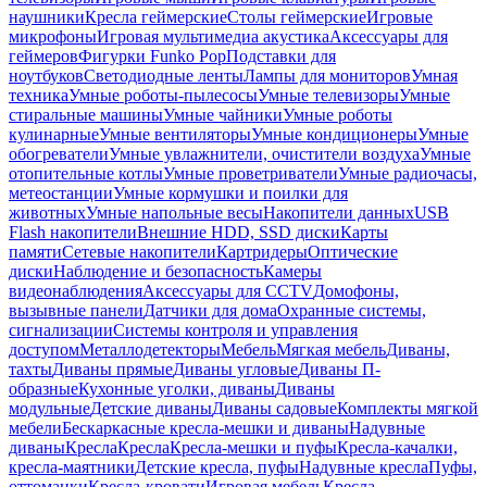
наушники
Кресла геймерские
Столы геймерские
Игровые
микрофоны
Игровая мультимедиа акустика
Аксессуары для
геймеров
Фигурки Funko Pop
Подставки для
ноутбуков
Светодиодные ленты
Лампы для мониторов
Умная
техника
Умные роботы-пылесосы
Умные телевизоры
Умные
стиральные машины
Умные чайники
Умные роботы
кулинарные
Умные вентиляторы
Умные кондиционеры
Умные
обогреватели
Умные увлажнители, очистители воздуха
Умные
отопительные котлы
Умные проветриватели
Умные радиочасы,
метеостанции
Умные кормушки и поилки для
животных
Умные напольные весы
Накопители данных
USB
Flash накопители
Внешние HDD, SSD диски
Карты
памяти
Сетевые накопители
Картридеры
Оптические
диски
Наблюдение и безопасность
Камеры
видеонаблюдения
Аксессуары для CCTV
Домофоны,
вызывные панели
Датчики для дома
Охранные системы,
сигнализации
Системы контроля и управления
доступом
Металлодетекторы
Мебель
Мягкая мебель
Диваны,
тахты
Диваны прямые
Диваны угловые
Диваны П-
образные
Кухонные уголки, диваны
Диваны
модульные
Детские диваны
Диваны садовые
Комплекты мягкой
мебели
Бескаркасные кресла-мешки и диваны
Надувные
диваны
Кресла
Кресла
Кресла-мешки и пуфы
Кресла-качалки,
кресла-маятники
Детские кресла, пуфы
Надувные кресла
Пуфы,
оттоманки
Кресла-кровати
Игровая мебель
Кресла