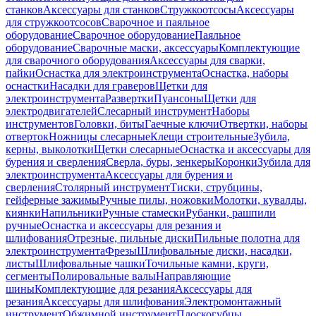
станков
Аксессуары для станков
Стружкоотсосы
Аксессуары
для стружкоотсосов
Сварочное и паяльное
оборудование
Сварочное оборудование
Паяльное
оборудование
Сварочные маски, аксессуары
Комплектующие
для сварочного оборудования
Аксессуары для сварки,
пайки
Оснастка для электроинструмента
Оснастка, наборы
оснастки
Насадки для граверов
Щетки для
электроинструмента
Развертки
Пуансоны
Щетки для
электродвигателей
Слесарный инструмент
Наборы
инструментов
Головки, биты
Гаечные ключи
Отвертки, наборы
отверток
Ножницы слесарные
Клещи строительные
Зубила,
керны, выколотки
Щетки слесарные
Оснастка и аксессуары для
бурения и сверления
Сверла, буры, зенкеры
Коронки
Зубила для
электроинструмента
Аксессуары для бурения и
сверления
Столярный инструмент
Тиски, струбцины,
гейферные зажимы
Ручные пилы, ножовки
Молотки, кувалды,
киянки
Напильники
Ручные стамески
Рубанки, рашпили
ручные
Оснастка и аксессуары для резания и
шлифования
Отрезные, пильные диски
Пильные полотна для
электроинструмента
Фрезы
Шлифовальные диски, насадки,
листы
Шлифовальные чашки
Точильные камни, круги,
сегменты
Полировальные валы
Направляющие
шины
Комплектующие для резания
Аксессуары для
резания
Аксессуары для шлифования
Электромонтажный
инструмент
Обжимной инструмент
Плоскогубцы,