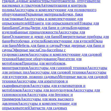
грядки
Садовые компостеры
Уничтожители, отпугиватели
насекомых и грызунов
Автоматизация и контроль
полива
Аксессуары и комплектующие для поливочного
оборудования
Укрывные материалы
Бочки, баки
пластиковые
Аксессуары и комплектующие для
опрыскивателей
Шланги для опрыскивателей
Товары для
бани
Бани
Сауны
Двери для бани и сауны
Бондарные
изделия
Банные принадлежности
Аксессуары для
бани
Оснащение и декор для бани
Измерительные приборы для
бани
Фитобочки, купели
Комплектующие для купелей
Окна
для бани
Мебель для бани и сауны
Ручки дверные для бани и
сауны
Эфирные масла
Спа-бассейны с
гидромассажем
Аксессуары и комплектующие для садовой
техники
Навесное оборудование
Двигатели для
мотоблоков
Прицепы для мотоблоков,
минитракторов
Аксессуары для газонной техники
Аксессуары
для цепных пил
Аксессуары для садовой техники
Аксессуары
для кусторезов, ножниц садовых
Моторные масла для садовой
техники
Аксессуары для аэратоторов и
скарификаторов
Аксессуары для культиваторов и
мотоблоков
Аксессуары для воздуходувок
Аксессуары для
газонокосилок
Аксессуары для бензокос и
триммеров
Аксессуары для моек высокого
давления
Аксессуары и комплектующие для
опрыскивателей
Запчасти для садовых