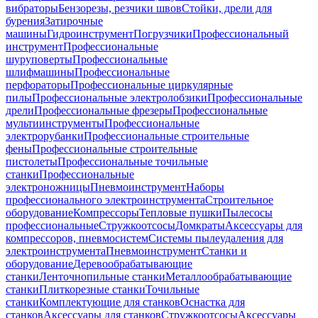
вибраторы
Бензорезы, резчики швов
Стойки, дрели для
бурения
Затирочные
машины
Гидроинструмент
Погрузчики
Профессиональный
инструмент
Профессиональные
шуруповерты
Профессиональные
шлифмашины
Профессиональные
перфораторы
Профессиональные циркулярные
пилы
Профессиональные электролобзики
Профессиональные
дрели
Профессиональные фрезеры
Профессиональные
мультиинструменты
Профессиональные
электрорубанки
Профессиональные строительные
фены
Профессиональные строительные
пистолеты
Профессиональные точильные
станки
Профессиональные
электроножницы
Пневмоинструмент
Наборы
профессионального электроинструмента
Строительное
оборудование
Компрессоры
Тепловые пушки
Пылесосы
профессиональные
Стружкоотсосы
Домкраты
Аксессуары для
компрессоров, пневмосистем
Системы пылеудаления для
электроинструмента
Пневмоинструмент
Станки и
оборудование
Деревообрабатывающие
станки
Ленточнопильные станки
Металлообрабатывающие
станки
Плиткорезные станки
Точильные
станки
Комплектующие для станков
Оснастка для
станков
Аксессуары для станков
Стружкоотсосы
Аксессуары