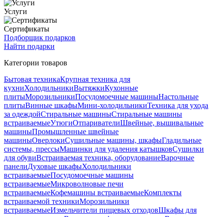
Услуги
Сертификаты
Подборщик подарков
Найти подарки
Категории товаров
Бытовая техника
Крупная техника для
кухни
Холодильники
Вытяжки
Кухонные
плиты
Морозильники
Посудомоечные машины
Настольные
плиты
Винные шкафы
Мини-холодильники
Техника для ухода
за одеждой
Стиральные машины
Стиральные машины
встраиваемые
Утюги
Отпариватели
Швейные, вышивальные
машины
Промышленные швейные
машины
Оверлоки
Сушильные машины, шкафы
Гладильные
системы, прессы
Машинки для удаления катышков
Сушилки
для обуви
Встраиваемая техника, оборудование
Варочные
панели
Духовые шкафы
Холодильники
встраиваемые
Посудомоечные машины
встраиваемые
Микроволновые печи
встраиваемые
Кофемашины встраиваемые
Комплекты
встраиваемой техники
Морозильники
встраиваемые
Измельчители пищевых отходов
Шкафы для