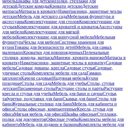
мебель
Шкафы для детской
Полки, стеллажи для
детской
Детские комоды
Кровати детские
Детские
матрасы
Матрасы в кроватку
Наматрасники, защитные чехлы
детские
Мебель для детского сада
Мебельная фурнитура и
аксессуары
Комплектующие для столов
Комплектующие для
стульев
Комплектующие для кроватей и кроваток
Аксессуары
для мебели
Комплектующие для мягкой
мебели
Комплектующие для корпусной мебели
Мебельная
фурнитура
Чехлы для мебели
Системы хранения для
кухни
Товары для безопасности детей
Мебель для самых
маленьких
Кроватки для новорожденных
Пеленальные
столики, комоды, матрасы
Манежи, кровати-манежи
Матрасы в
кроватку
Наматрасники, защитные чехлы в кроватку
Садовая
мебель
Садовые диваны, кресла
Садовые стулья
Садовые,
уличные столы
Комплекты мебели для сада
Гамаки,
шезлонги
Качели садовые
Надувная мебель
Кухни
походные
Столы для сада
Мебель для учебы
Столы, стулья
детские
Письменные столы
Растущие столы и парты
Растущие
кресла и стулья для учебы
Мебель для бани и сауны
Стулья,
табуретки, подставки для бани
Скамьи для бани
Столы для
бани
Журнальные столики для бани
Мебель для кабинета и
офиса
Столы офисные, компьютерные
Кресла, стулья для
офиса
Мягкая мебель для офиса
Шкафы офисные
Стеллажи,
полки для документов
Офисные тумбы
Комплекты мебели для
кабинета
Мебель для лоджии и балкона
Комплекты мебели для