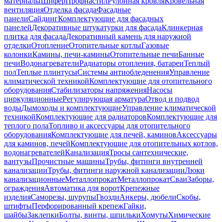
материалы
Шифер
Профнастил
Рулонная кровля
Кровельная
вентиляция
Отделка фасада
Фасадные
панели
Сайдинг
Комплектующие для фасадных
панелей
Декоративные штукатурки для фасада
Клинкерная
плитка для фасада
Декоративный камень для наружной
отделки
Отопление
Отопительные котлы
Газовые
колонки
Камины, печи-камины
Отопительные печи
Банные
печи
Водонагреватели
Радиаторы отопления, батареи
Теплый
пол
Теплые плинтусы
Системы антиобледенения
Управление
климатической техникой
Комплектующие для отопительного
оборудования
Стабилизаторы напряжения
Насосы
циркуляционные
Регулирующая арматура
Отвод и подвод
воды
Дымоходы и комплектующие
Управление климатической
техникой
Комплектующие для радиаторов
Комплектующие для
теплого пола
Топливо и аксессуары для отопительного
оборудования
Комплектующие для печей, каминов
Аксессуары
для каминов, печей
Комплектующие для отопительных котлов,
водонагревателей
Канализация
Тросы сантехнические,
вантузы
Прочистные машины
Трубы, фитинги внутренней
канализации
Трубы, фитинги наружной канализации
Люки
канализационные
Металлопрокат
Металлопрокат
Сваи
Заборы,
ограждения
Автоматика для ворот
Крепежные
изделия
Саморезы, шурупы
Гвозди
Анкеры, дюбели
Скобы,
штифты
Перфорированный крепеж
Гайки,
шайбы
Заклепки
Болты, винты, шпильки
Хомуты
Химические