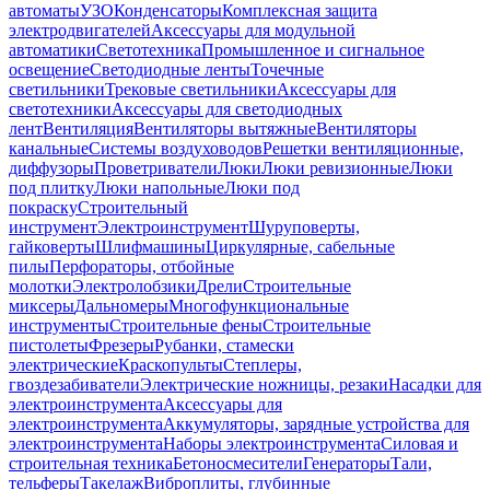
автоматы
УЗО
Конденсаторы
Комплексная защита
электродвигателей
Аксессуары для модульной
автоматики
Светотехника
Промышленное и сигнальное
освещение
Светодиодные ленты
Точечные
светильники
Трековые светильники
Аксессуары для
светотехники
Аксессуары для светодиодных
лент
Вентиляция
Вентиляторы вытяжные
Вентиляторы
канальные
Системы воздуховодов
Решетки вентиляционные,
диффузоры
Проветриватели
Люки
Люки ревизионные
Люки
под плитку
Люки напольные
Люки под
покраску
Строительный
инструмент
Электроинструмент
Шуруповерты,
гайковерты
Шлифмашины
Циркулярные, сабельные
пилы
Перфораторы, отбойные
молотки
Электролобзики
Дрели
Строительные
миксеры
Дальномеры
Многофункциональные
инструменты
Строительные фены
Строительные
пистолеты
Фрезеры
Рубанки, стамески
электрические
Краскопульты
Степлеры,
гвоздезабиватели
Электрические ножницы, резаки
Насадки для
электроинструмента
Аксессуары для
электроинструмента
Аккумуляторы, зарядные устройства для
электроинструмента
Наборы электроинструмента
Силовая и
строительная техника
Бетоносмесители
Генераторы
Тали,
тельферы
Такелаж
Виброплиты, глубинные