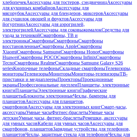
хлебопечек
Аксессуары для тостеров, сэндвичниц
Аксессуары
для кухонных комбайнов
Аксессуары для
мясорубок
Аксессуары для блендеров, миксеров
Аксессуары
для сушилок овощей и фруктов
Аксессуары для
йогуртниц
Аксессуары для аэрогрилей,
электрогрилей
Аксессуары для соковыжималок
Средства для
ухода за техникой
Смартфоны, ТВ и
электроника
Смартфоны
Смартфоны
Смартфоны
восстановленные
Смартфоны Apple
Смартфоны
Xiaomi
Смартфоны Samsung
Смартфоны Honor
Смартфоны
Huawei
Смартфоны POCO
Смартфоны Infinix
Смартфоны
Tecno
Смартфоны Realme
Смартфоны Samsung Galaxy S26
series
Кнопочные телефоны
Складные смартфоны
Телевизоры,
мониторы
Телевизоры
Мониторы
Мониторы-телевизоры
ТВ-
приставки и медиаплееры
Проекторы
Проекционные
экраны
Профессиональные дисплеи
Планшеты, электронные
книги
Планшеты
Электронные книги
Графические
планшеты
Блокноты электронные
Чехлы, бамперы для
планшетов
Аксессуары для планшетов,
смартфонов
Аксессуары для электронных книг
Смарт-часы,
аксессуары
Умные часы
Фитнес-браслеты
Умные часы
детские
Умные часы, фитнес-браслеты
Ремешки, аксессуары
для умных часов
Кабели для умных часов
Аксессуары для
смартфонов, планшетов
Зарядные устройства для телефонов,
планшетов
Чехлы, защитные стекла для телефонов
Чехлы для