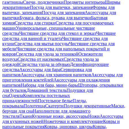
газетницы
Свечи, подсвечники
Предметы интерьера
Ширмы
декоративные
Посуда для выпечки, запекания
Формы для
выпечки, запекания
Посуда для запекания
Аксессуары для
выпечки
Бумага, фольга, рукава для выпечки
Бытовая
химия
Средства для стирки
Средства для посудомоечных
машин
Универсальные, специальные чистящие
средства
Чистящие средства для стекол и зеркал
Чистящие
средства для ванной и туалета
Чистящие средства для
кухни
Средства для мытья посуды
Чистящие средства для
мебели
Чистящие средства для напольных покрытий и
ковров
Средства для ухода за техникой
Освежители
воздуха
Средства от насекомых
Средства ухода за
одеждой
Средства ухода за обувью
Дезинфицирующие
средства
Аксессуары для бара
Сервировка для
напитков
Аксессуары для хранения напитков
Аксессуары для
приготовления коктейлей
Аксессуары для охлаждения
напитков
Наборы для бара, мини-бары
Штопоры, открывалки
для бутылок
Домашний текстиль
Подушки для
сна
Одеяла
Комплекты постельных
принадлежностей
Постельное белье
Пледы,
покрывала
Полотенца
Скатерти
Подушки декоративные
Маски,
беруши для сна
Наполнители для домашнего
текстиля
Ткани
Кухонные ножи, аксессуары
Ножи
Аксессуары
для кухонных ножей
Ножеточки и комплектующие
Ковры и
напольные покрытия
Ковры, циновки, шкуры
Ковры,