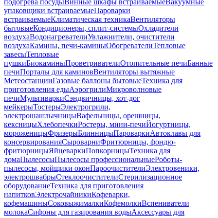
подогрева посуды
Винные шкафы встраиваемые
Вакуумные
упаковщики встраиваемые
Пароварки
встраиваемые
Климатическая техника
Вентиляторы
бытовые
Кондиционеры, сплит-системы
Охладители
воздуха
Водонагреватели
Увлажнители, очистители
воздуха
Камины, печи-камины
Обогреватели
Тепловые
завесы
Тепловые
пушки
Биокамины
Проветриватели
Отопительные печи
Банные
печи
Порталы для каминов
Вентиляторы вытяжные
Метеостанции
Газовые баллоны бытовые
Техника для
приготовления еды
Аэрогрили
Микроволновые
печи
Мультиварки
Сэндвичницы, хот-дог
мейкеры
Тостеры
Электрогрили,
электрошашлычницы
Вафельницы, орешницы,
кексницы
Хлебопечки
Ростеры, мини-печи
Йогуртницы,
мороженицы
Фризеры
Блинницы
Пароварки
Автоклавы для
консервирования
Сыроварни
Фритюрницы, фондю-
фритюрницы
Яйцеварки
Попкорницы
Техника для
дома
Пылесосы
Пылесосы профессиональные
Роботы-
пылесосы, мойщики окон
Пароочистители
Электровеники,
электрошвабры
Стеклоочистители
Стерилизационное
оборудование
Техника для приготовления
напитков
Электрочайники
Кофеварки,
кофемашины
Соковыжималки
Кофемолки
Вспениватели
молока
Сифоны для газирования воды
Аксессуары для