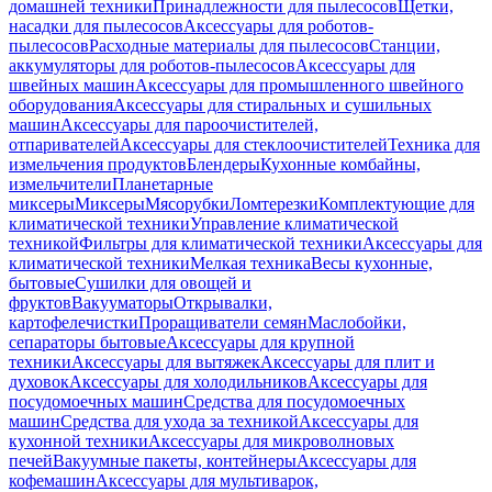
домашней техники
Принадлежности для пылесосов
Щетки,
насадки для пылесосов
Аксессуары для роботов-
пылесосов
Расходные материалы для пылесосов
Станции,
аккумуляторы для роботов-пылесосов
Аксессуары для
швейных машин
Аксессуары для промышленного швейного
оборудования
Аксессуары для стиральных и сушильных
машин
Аксессуары для пароочистителей,
отпаривателей
Аксессуары для стеклоочистителей
Техника для
измельчения продуктов
Блендеры
Кухонные комбайны,
измельчители
Планетарные
миксеры
Миксеры
Мясорубки
Ломтерезки
Комплектующие для
климатической техники
Управление климатической
техникой
Фильтры для климатической техники
Аксессуары для
климатической техники
Мелкая техника
Весы кухонные,
бытовые
Сушилки для овощей и
фруктов
Вакууматоры
Открывалки,
картофелечистки
Проращиватели семян
Маслобойки,
сепараторы бытовые
Аксессуары для крупной
техники
Аксессуары для вытяжек
Аксессуары для плит и
духовок
Аксессуары для холодильников
Аксессуары для
посудомоечных машин
Средства для посудомоечных
машин
Средства для ухода за техникой
Аксессуары для
кухонной техники
Аксессуары для микроволновых
печей
Вакуумные пакеты, контейнеры
Аксессуары для
кофемашин
Аксессуары для мультиварок,