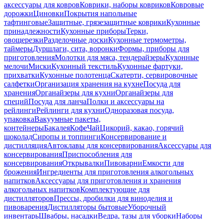
аксессуары для ковров
Коврики, наборы ковриков
Ковровые
дорожки
Циновки
Покрытия напольные
тафтинговые
Защитные, грязезащитные коврики
Кухонные
принадлежности
Кухонные приборы
Терки,
овощерезки
Разделочные доски
Кухонные термометры,
таймеры
Дуршлаги, сита, воронки
Формы, приборы для
приготовления
Молотки для мяса, тендерайзеры
Кухонные
мелочи
Миски
Кухонный текстиль
Кухонные фартуки,
прихватки
Кухонные полотенца
Скатерти, сервировочные
салфетки
Организация хранения на кухне
Посуда для
хранения
Органайзеры для кухни
Органайзеры для
специй
Посуда для ланча
Полки и аксессуары на
рейлинги
Рейлинги для кухни
Одноразовая посуда,
упаковка
Вакуумные пакеты,
контейнеры
Бакалея
Кофе
Чай
Цикорий, какао, горячий
шоколад
Сиропы и топпинги
Консервирование и
дистилляция
Автоклавы для консервирования
Аксессуары для
консервирования
Приспособления для
консервирования
Открывалки
Пивоварни
Емкости для
брожения
Ингредиенты для приготовления алкогольных
напитков
Аксессуары для приготовления и хранения
алкогольных напитков
Комплектующие для
дистилляторов
Прессы, дробилки для виноделия и
пивоварения
Дистилляторы бытовые
Уборочный
инвентарь
Швабры, насадки
Ведра, тазы для уборки
Наборы