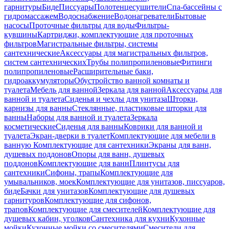
гарнитуры
Биде
Писсуары
Полотенцесушители
Спа-бассейны с
гидромассажем
Водоснабжение
Водонагреватели
Бытовые
насосы
Проточные фильтры для воды
Фильтры-
кувшины
Картриджи, комплектующие для проточных
фильтров
Магистральные фильтры, системы
сантехнические
Аксессуары для магистральных фильтров,
систем сантехнических
Трубы полипропиленовые
Фитинги
полипропиленовые
Расширительные баки,
гидроаккумуляторы
Обустройство ванной комнаты и
туалета
Мебель для ванной
Зеркала для ванной
Аксессуары для
ванной и туалета
Сиденья и чехлы для унитаза
Шторки,
карнизы для ванны
Стеклянные, пластиковые шторки для
ванны
Наборы для ванной и туалета
Зеркала
косметические
Сиденья для ванны
Коврики для ванной и
туалета
Экран-дверки в туалет
Комплектующие для мебели в
ванную
Комплектующие для сантехники
Экраны для ванн,
душевых поддонов
Опоры для ванн, душевых
поддонов
Комплектующие для ванн
Плинтусы для
сантехники
Сифоны, трапы
Комплектующие для
умывальников, моек
Комплектующие для унитазов, писсуаров,
биде
Бачки для унитазов
Комплектующие для душевых
гарнитуров
Комплектующие для сифонов,
трапов
Комплектующие для смесителей
Комплектующие для
душевых кабин, уголков
Сантехника для кухни
Кухонные
мойки
Кухонные мойки со смесителями
Смесители для