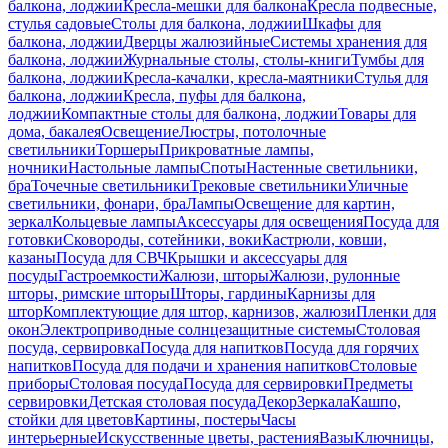
балкона, лоджии
Кресла-мешки для балкона
Кресла подвесные,
стулья садовые
Столы для балкона, лоджии
Шкафы для
балкона, лоджии
Дверцы жалюзийные
Системы хранения для
балкона, лоджии
Журнальные столы, столы-книги
Тумбы для
балкона, лоджии
Кресла-качалки, кресла-маятники
Стулья для
балкона, лоджии
Кресла, пуфы для балкона,
лоджии
Компактные столы для балкона, лоджии
Товары для
дома, бакалея
Освещение
Люстры, потолочные
светильники
Торшеры
Прикроватные лампы,
ночники
Настольные лампы
Споты
Настенные светильники,
бра
Точечные светильники
Трековые светильники
Уличные
светильники, фонари, бра
Лампы
Освещение для картин,
зеркал
Кольцевые лампы
Аксессуары для освещения
Посуда для
готовки
Сковороды, сотейники, воки
Кастрюли, ковши,
казаны
Посуда для СВЧ
Крышки и аксессуары для
посуды
Гастроемкости
Жалюзи, шторы
Жалюзи, рулонные
шторы, римские шторы
Шторы, гардины
Карнизы для
штор
Комплектующие для штор, карнизов, жалюзи
Пленки для
окон
Электроприводные солнцезащитные системы
Столовая
посуда, сервировка
Посуда для напитков
Посуда для горячих
напитков
Посуда для подачи и хранения напитков
Столовые
приборы
Столовая посуда
Посуда для сервировки
Предметы
сервировки
Детская столовая посуда
Декор
Зеркала
Кашпо,
стойки для цветов
Картины, постеры
Часы
интерьерные
Искусственные цветы, растения
Вазы
Ключницы,