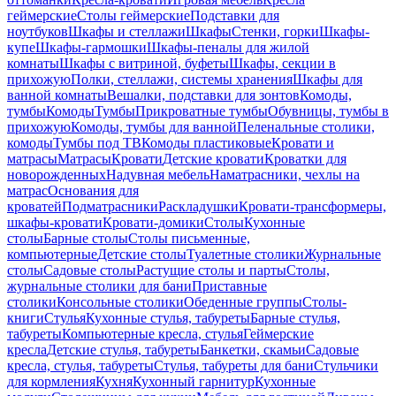
геймерские
Столы геймерские
Подставки для
ноутбуков
Шкафы и стеллажи
Шкафы
Стенки, горки
Шкафы-
купе
Шкафы-гармошки
Шкафы-пеналы для жилой
комнаты
Шкафы с витриной, буфеты
Шкафы, секции в
прихожую
Полки, стеллажи, системы хранения
Шкафы для
ванной комнаты
Вешалки, подставки для зонтов
Комоды,
тумбы
Комоды
Тумбы
Прикроватные тумбы
Обувницы, тумбы в
прихожую
Комоды, тумбы для ванной
Пеленальные столики,
комоды
Тумбы под ТВ
Комоды пластиковые
Кровати и
матрасы
Матрасы
Кровати
Детские кровати
Кроватки для
новорожденных
Надувная мебель
Наматрасники, чехлы на
матрас
Основания для
кроватей
Подматрасники
Раскладушки
Кровати-трансформеры,
шкафы-кровати
Кровати-домики
Столы
Кухонные
столы
Барные столы
Столы письменные,
компьютерные
Детские столы
Туалетные столики
Журнальные
столы
Садовые столы
Растущие столы и парты
Столы,
журнальные столики для бани
Приставные
столики
Консольные столики
Обеденные группы
Столы-
книги
Стулья
Кухонные стулья, табуреты
Барные стулья,
табуреты
Компьютерные кресла, стулья
Геймерские
кресла
Детские стулья, табуреты
Банкетки, скамьи
Садовые
кресла, стулья, табуреты
Стулья, табуреты для бани
Стульчики
для кормления
Кухня
Кухонный гарнитур
Кухонные