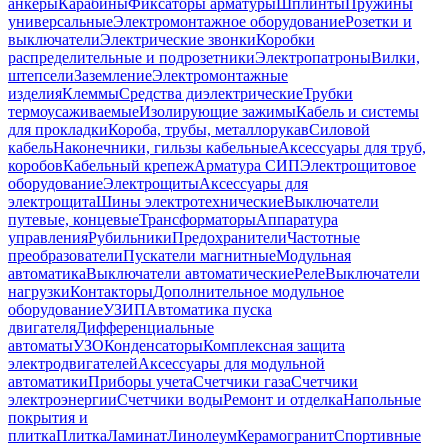
анкеры
Карабины
Фиксаторы арматуры
Шплинты
Пружины
универсальные
Электромонтажное оборудование
Розетки и
выключатели
Электрические звонки
Коробки
распределительные и подрозетники
Электропатроны
Вилки,
штепсели
Заземление
Электромонтажные
изделия
Клеммы
Средства диэлектрические
Трубки
термоусаживаемые
Изолирующие зажимы
Кабель и системы
для прокладки
Короба, трубы, металлорукав
Силовой
кабель
Наконечники, гильзы кабельные
Аксессуары для труб,
коробов
Кабельный крепеж
Арматура СИП
Электрощитовое
оборудование
Электрощиты
Аксессуары для
электрощита
Шины электротехнические
Выключатели
путевые, концевые
Трансформаторы
Аппаратура
управления
Рубильники
Предохранители
Частотные
преобразователи
Пускатели магнитные
Модульная
автоматика
Выключатели автоматические
Реле
Выключатели
нагрузки
Контакторы
Дополнительное модульное
оборудование
УЗИП
Автоматика пуска
двигателя
Дифференциальные
автоматы
УЗО
Конденсаторы
Комплексная защита
электродвигателей
Аксессуары для модульной
автоматики
Приборы учета
Счетчики газа
Счетчики
электроэнергии
Счетчики воды
Ремонт и отделка
Напольные
покрытия и
плитка
Плитка
Ламинат
Линолеум
Керамогранит
Спортивные