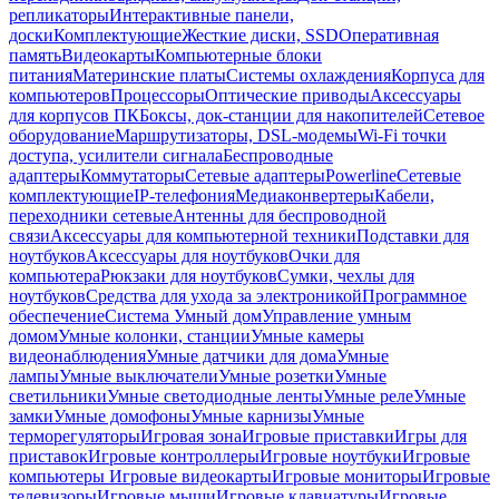
репликаторы
Интерактивные панели,
доски
Комплектующие
Жесткие диски, SSD
Оперативная
память
Видеокарты
Компьютерные блоки
питания
Материнские платы
Системы охлаждения
Корпуса для
компьютеров
Процессоры
Оптические приводы
Аксессуары
для корпусов ПК
Боксы, док-станции для накопителей
Сетевое
оборудование
Маршрутизаторы, DSL-модемы
Wi-Fi точки
доступа, усилители сигнала
Беспроводные
адаптеры
Коммутаторы
Сетевые адаптеры
Powerline
Сетевые
комплектующие
IP-телефония
Медиаконвертеры
Кабели,
переходники сетевые
Антенны для беспроводной
связи
Аксессуары для компьютерной техники
Подставки для
ноутбуков
Аксессуары для ноутбуков
Очки для
компьютера
Рюкзаки для ноутбуков
Сумки, чехлы для
ноутбуков
Средства для ухода за электроникой
Программное
обеспечение
Система Умный дом
Управление умным
домом
Умные колонки, станции
Умные камеры
видеонаблюдения
Умные датчики для дома
Умные
лампы
Умные выключатели
Умные розетки
Умные
светильники
Умные светодиодные ленты
Умные реле
Умные
замки
Умные домофоны
Умные карнизы
Умные
терморегуляторы
Игровая зона
Игровые приставки
Игры для
приставок
Игровые контроллеры
Игровые ноутбуки
Игровые
компьютеры
Игровые видеокарты
Игровые мониторы
Игровые
телевизоры
Игровые мыши
Игровые клавиатуры
Игровые