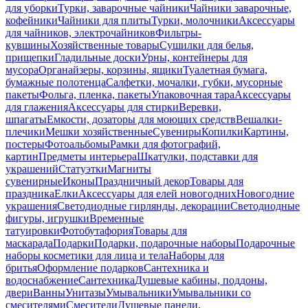
для уборки
Турки, заварочные чайники
Чайники заварочные,
кофейники
Чайники для плиты
Турки, молочники
Аксессуары
для чайников, электрочайников
Фильтры-
кувшины
Хозяйственные товары
Сушилки для белья,
прищепки
Гладильные доски
Урны, контейнеры для
мусора
Органайзеры, корзины, ящики
Туалетная бумага,
бумажные полотенца
Салфетки, мочалки, губки, мусорные
пакеты
Фольга, пленка, пакеты
Упаковочная тара
Аксессуары
для глажения
Аксессуары для стирки
Веревки,
шпагаты
Емкости, дозаторы для моющих средств
Вешалки-
плечики
Мешки хозяйственные
Сувениры
Копилки
Картины,
постеры
Фотоальбомы
Рамки для фотографий,
картин
Предметы интерьера
Шкатулки, подставки для
украшений
Статуэтки
Магниты
сувенирные
Иконы
Праздничный декор
Товары для
праздника
Елки
Аксессуары для елей новогодних
Новогодние
украшения
Светодиодные гирлянды, декорации
Светодиодные
фигуры, игрушки
Временные
татуировки
Фотобутафория
Товары для
маскарада
Подарки
Подарки, подарочные наборы
Подарочные
наборы косметики для лица и тела
Наборы для
бритья
Оформление подарков
Сантехника и
водоснабжение
Сантехника
Душевые кабины, поддоны,
двери
Ванны
Унитазы
Умывальники
Умывальники со
смесителями
Смесители
Душевые панели,