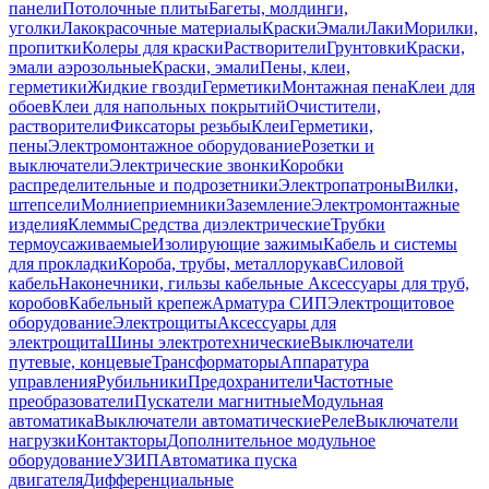
панели
Потолочные плиты
Багеты, молдинги,
уголки
Лакокрасочные материалы
Краски
Эмали
Лаки
Морилки,
пропитки
Колеры для краски
Растворители
Грунтовки
Краски,
эмали аэрозольные
Краски, эмали
Пены, клеи,
герметики
Жидкие гвозди
Герметики
Монтажная пена
Клеи для
обоев
Клеи для напольных покрытий
Очистители,
растворители
Фиксаторы резьбы
Клеи
Герметики,
пены
Электромонтажное оборудование
Розетки и
выключатели
Электрические звонки
Коробки
распределительные и подрозетники
Электропатроны
Вилки,
штепсели
Молниеприемники
Заземление
Электромонтажные
изделия
Клеммы
Средства диэлектрические
Трубки
термоусаживаемые
Изолирующие зажимы
Кабель и системы
для прокладки
Короба, трубы, металлорукав
Силовой
кабель
Наконечники, гильзы кабельные
Аксессуары для труб,
коробов
Кабельный крепеж
Арматура СИП
Электрощитовое
оборудование
Электрощиты
Аксессуары для
электрощита
Шины электротехнические
Выключатели
путевые, концевые
Трансформаторы
Аппаратура
управления
Рубильники
Предохранители
Частотные
преобразователи
Пускатели магнитные
Модульная
автоматика
Выключатели автоматические
Реле
Выключатели
нагрузки
Контакторы
Дополнительное модульное
оборудование
УЗИП
Автоматика пуска
двигателя
Дифференциальные