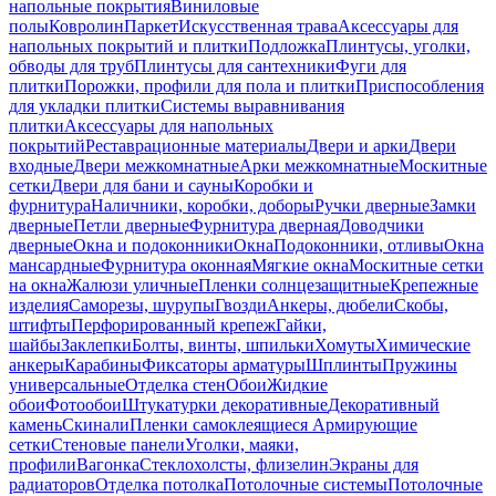
напольные покрытия
Виниловые
полы
Ковролин
Паркет
Искусственная трава
Аксессуары для
напольных покрытий и плитки
Подложка
Плинтусы, уголки,
обводы для труб
Плинтусы для сантехники
Фуги для
плитки
Порожки, профили для пола и плитки
Приспособления
для укладки плитки
Системы выравнивания
плитки
Аксессуары для напольных
покрытий
Реставрационные материалы
Двери и арки
Двери
входные
Двери межкомнатные
Арки межкомнатные
Москитные
сетки
Двери для бани и сауны
Коробки и
фурнитура
Наличники, коробки, доборы
Ручки дверные
Замки
дверные
Петли дверные
Фурнитура дверная
Доводчики
дверные
Окна и подоконники
Окна
Подоконники, отливы
Окна
мансардные
Фурнитура оконная
Мягкие окна
Москитные сетки
на окна
Жалюзи уличные
Пленки солнцезащитные
Крепежные
изделия
Саморезы, шурупы
Гвозди
Анкеры, дюбели
Скобы,
штифты
Перфорированный крепеж
Гайки,
шайбы
Заклепки
Болты, винты, шпильки
Хомуты
Химические
анкеры
Карабины
Фиксаторы арматуры
Шплинты
Пружины
универсальные
Отделка стен
Обои
Жидкие
обои
Фотообои
Штукатурки декоративные
Декоративный
камень
Скинали
Пленки самоклеящиеся
Армирующие
сетки
Стеновые панели
Уголки, маяки,
профили
Вагонка
Стеклохолсты, флизелин
Экраны для
радиаторов
Отделка потолка
Потолочные системы
Потолочные