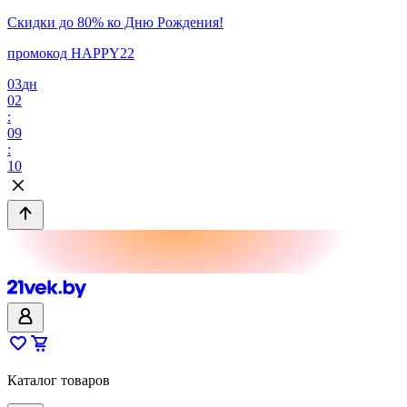
Скидки до 80% ко Дню Рождения!
промокод HAPPY22
03
дн
02
:
09
:
10
Каталог товаров