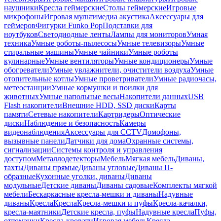
наушники
Кресла геймерские
Столы геймерские
Игровые
микрофоны
Игровая мультимедиа акустика
Аксессуары для
геймеров
Фигурки Funko Pop
Подставки для
ноутбуков
Светодиодные ленты
Лампы для мониторов
Умная
техника
Умные роботы-пылесосы
Умные телевизоры
Умные
стиральные машины
Умные чайники
Умные роботы
кулинарные
Умные вентиляторы
Умные кондиционеры
Умные
обогреватели
Умные увлажнители, очистители воздуха
Умные
отопительные котлы
Умные проветриватели
Умные радиочасы,
метеостанции
Умные кормушки и поилки для
животных
Умные напольные весы
Накопители данных
USB
Flash накопители
Внешние HDD, SSD диски
Карты
памяти
Сетевые накопители
Картридеры
Оптические
диски
Наблюдение и безопасность
Камеры
видеонаблюдения
Аксессуары для CCTV
Домофоны,
вызывные панели
Датчики для дома
Охранные системы,
сигнализации
Системы контроля и управления
доступом
Металлодетекторы
Мебель
Мягкая мебель
Диваны,
тахты
Диваны прямые
Диваны угловые
Диваны П-
образные
Кухонные уголки, диваны
Диваны
модульные
Детские диваны
Диваны садовые
Комплекты мягкой
мебели
Бескаркасные кресла-мешки и диваны
Надувные
диваны
Кресла
Кресла
Кресла-мешки и пуфы
Кресла-качалки,
кресла-маятники
Детские кресла, пуфы
Надувные кресла
Пуфы,
оттоманки
Кресла-кровати
Игровая мебель
Кресла