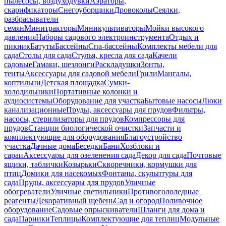
пылесосы, воздуходувки
Аэраторы,
скарификаторы
Снегоуборщики
Дровоколы
Сеялки,
разбрасыватели
семян
Минитракторы
Миникультиваторы
Мойки высокого
давления
Наборы садового электроинструмента
Отдых и
пикник
Батуты
Бассейны
Спа-бассейны
Комплекты мебели для
сада
Столы для сада
Стулья, кресла для сада
Качели
садовые
Гамаки, шезлонги
Раскладушки
Зонты,
тенты
Аксессуары для садовой мебели
Грили
Мангалы,
коптильни
Детская площадка
Сумки-
холодильники
Портативные колонки и
аудиосистемы
Оборудование для участка
Бытовые насосы
Люки
канализационные
Пруды, аксессуары для прудов
Фильтры,
насосы, стерилизаторы для прудов
Компрессоры для
прудов
Станции биологической очистки
Запчасти и
комплектующие для оборудования
Благоустройство
участка
Дачные дома
Беседки
Бани
Хозблоки и
сараи
Аксессуары для озеленения сада
Декор для сада
Почтовые
ящики, таблички
Козырьки
Скворечники, кормушки для
птиц
Домики для насекомых
Фонтаны, скульптуры для
сада
Пруды, аксессуары для прудов
Уличные
обогреватели
Уличные светильники
Противогололедные
реагенты
Декоративный щебень
Сад и огород
Поливочное
оборудование
Садовые опрыскиватели
Шланги для дома и
сада
Парники
Теплицы
Комплектующие для теплиц
Модульные