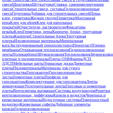
смеси
Шпатлевки
Штукатурки
Стяжки, самонивелирующие
смеси
Строительные смеси, составы
Гидроизоляционные
смеси
Грунтовки
Добавки для строительных смесей
Пены,
клеи, герметики
Жидкие гвозди
Герметики
Монтажная
пена
Клеи для обоев
Клеи для напольных
покрытий
Очистители, растворители
Фиксаторы
резьбы
Клеи
Герметики, пены
Кирпичи, блоки, тротуарная
плитка
Кирпичи
Строительные блоки
Тротуарная
плитка
Изоляционные материалы
Минеральная
вата
Экструдированный пенополистирол
Пенопласт
Пленки,
мембраны
Отражающая теплоизоляция
Гидроизоляционные
ленты
Поликарбонат
Шумоизоляция
Теплоизоляция
Звукоизоляц
плитные и пиломатериалы
Плиты OSB
Фанера
ДСП,
ЛДСП
Мебельные щиты
Террасные доски
Древесные
плиты
Пиломатериалы
Материалы для сухого
строительства
Гипсокартон
Гипсоволокнистые
листы
Цементные плиты
Профили для
гипсокартона
Комплектующие для гипсокартона
Ленты
армирующие
Уплотнительные ленты
Гипсовые и цементные
плиты
Вентиляторы вытяжные
Системы воздуховодов
Решетки
вентиляционные, диффузоры
Кровля и водосток
Черепица и
кровельные материалы
Водосточные системы
Поверхностный
водоотвод
Кровельные софиты
Доборные элементы
кровли
Гидроизоляционные