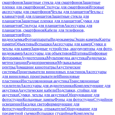
смартфонов
Защитные стекла для смартфонов
Защитные
пленки для смартфонов
Стилусы для смартфонов
Игровые
аксессуары для смартфонов
Чехлы для планшетов
Чехлы с
клавиатурой для планшетов
Защитные стекла для
планшетов
Защитные пленки для планшетов
Сумки для
планшетов
Стилусы для планшетов
Аксессуары для
планшетов, смартфонов
Кабели для телефонов,
планшетов
Фото,
видеосъемка
Фотоаппараты
Видеокамеры
Экшн-камеры
Карты
памяти
Объективы
Вспышки
Аксессуары для камер
Сумки и
чехлы для камер
Зарядные устройства, аккумуляторы для фото,
видеокамер
Аксессуары для объективов
Штативы
Цифровые
фоторамки
Аудиотехника
Мультимедиа акустика
Радиочасы,
метеостанции
Радиоприемники
Музыкальные
центры
Домашние кинотеатры
Акустические
системы
Проигрыватели виниловых пластинок
Аксессуары
для виниловых проигрывателей
Виниловые
пластинки
Инсталляционная акустика
Трансляционные
усилители
Аксессуары для аудиотехники
Комплектующие для
акустики
Акустические кабели
Подставки, стойки для
акустики
Сумки, чехлы для акустики
Оборудование для
фотостудии
Кольцевые лампы
Фоны для фотостудии
Студийное
освещение
Насадки светоформирующие для
фотостудии
Фотозонты, отражатели
Оборудование для
предметной съемки
Вспышки студийные
Комплекты