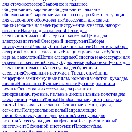
для стружкоотсосов
Сварочное и паяльное
оборудование
Сварочное оборудование
Паяльное
оборудование
Сварочные маски, аксессуары
Комплектующие
для сварочного оборудования
Аксессуары для сварки,
пайки
Оснастка для электроинструмента
Оснастка, наборы
оснастки
Насадки для граверов
Щетки для
электроинструмента
Развертки
Пуансоны
Щетки для
электродвигателей
Слесарный инструмент
Наборы
инструментов
Головки, биты
Гаечные ключи
Отвертки, наборы
отверток
Ножницы слесарные
Клещи строительные
Зубила,
керны, выколотки
Щетки слесарные
Оснастка и аксессуары для
бурения и сверления
Сверла, буры, зенкеры
Коронки
Зубила для
электроинструмента
Аксессуары для бурения и
сверления
Столярный инструмент
Тиски, струбцины,
гейферные зажимы
Ручные пилы, ножовки
Молотки, кувалды,
киянки
Напильники
Ручные стамески
Рубанки, рашпили
ручные
Оснастка и аксессуары для резания и
шлифования
Отрезные, пильные диски
Пильные полотна для
электроинструмента
Фрезы
Шлифовальные диски, насадки,
листы
Шлифовальные чашки
Точильные камни, круги,
сегменты
Полировальные валы
Направляющие
шины
Комплектующие для резания
Аксессуары для
резания
Аксессуары для шлифования
Электромонтажный
инструмент
Обжимной инструмент
Плоскогубцы,
круглогубцы
Кусачки, болторезы,