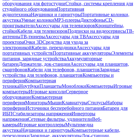
оборудования для фотостудии
Стойки, системы крепления для
студийного оборудования
Портативная
аудиотехника
Наушники и гарнитуры
Портативные колонки,
акустика
Умные колонки
MP3-плееры
Диктофоны
CD-
проигрыватели
Аксессуары для телевизоров
Кронштейны,
стойки
Кабели для телевизоров
Подписки на видеосервисы
ТВ-
антенны
ТВ-тюнеры
Аксессуары для ТВ
Аксессуары для
проектора
Очки 3D
Средства для ухода за
электроникой
Кабели, переходники
Аксессуары для
портативных устройств
Портативные аккумуляторы
Элементы
питания, зарядные устройства
Аккумуляторные
батареи
Держатели, док-станции
Аксессуары для планшетов,
смартфонов
Кабели для телефонов, планшетов
Зарядные
устройства для телефонов, планшетов
Компьютеры и
периферия
Компьютерная
техника
Ноутбуки
Планшеты
Моноблоки
Компьютеры
Игровые
компьютеры
Игровые консоли
Серверное
оборудование
Компьютерная
периферия
Мониторы
Мыши
Клавиатуры
Стилусы
Наборы
периферии
Источники бесперебойного питания
Батареи для
ИБП
Стабилизаторы напряжения
Инверторы
напряжения
Сетевые фильтры, удлинители
Веб-
камеры
Игровые контроллеры
Мультимедиа
акустика
Наушники и гарнитуры
Компьютерные кабели,
переходники
Зарядные, аккумуляторы
Док-станции,