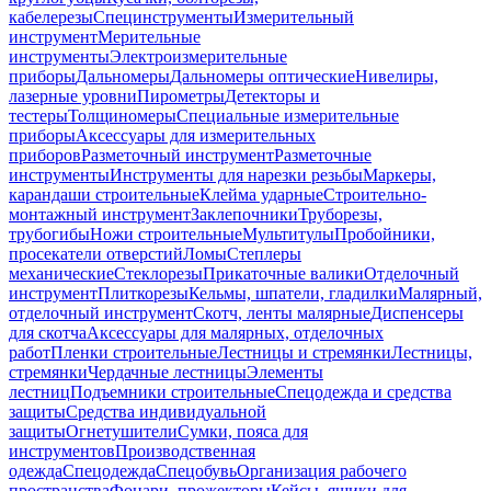
кабелерезы
Специнструменты
Измерительный
инструмент
Мерительные
инструменты
Электроизмерительные
приборы
Дальномеры
Дальномеры оптические
Нивелиры,
лазерные уровни
Пирометры
Детекторы и
тестеры
Толщиномеры
Специальные измерительные
приборы
Аксессуары для измерительных
приборов
Разметочный инструмент
Разметочные
инструменты
Инструменты для нарезки резьбы
Маркеры,
карандаши строительные
Клейма ударные
Строительно-
монтажный инструмент
Заклепочники
Труборезы,
трубогибы
Ножи строительные
Мультитулы
Пробойники,
просекатели отверстий
Ломы
Степлеры
механические
Стеклорезы
Прикаточные валики
Отделочный
инструмент
Плиткорезы
Кельмы, шпатели, гладилки
Малярный,
отделочный инструмент
Скотч, ленты малярные
Диспенсеры
для скотча
Аксессуары для малярных, отделочных
работ
Пленки строительные
Лестницы и стремянки
Лестницы,
стремянки
Чердачные лестницы
Элементы
лестниц
Подъемники строительные
Спецодежда и средства
защиты
Средства индивидуальной
защиты
Огнетушители
Сумки, пояса для
инструментов
Производственная
одежда
Спецодежда
Спецобувь
Организация рабочего
пространства
Фонари, прожекторы
Кейсы, ящики для