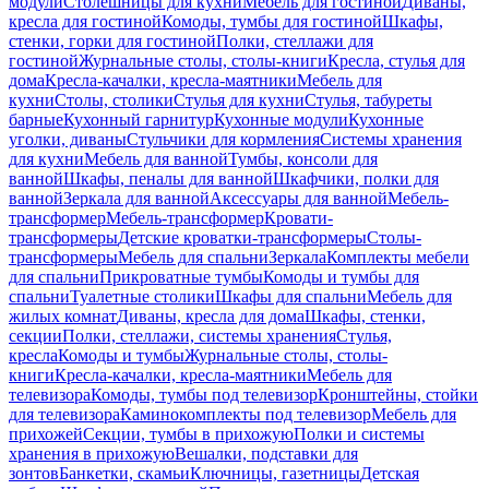
модули
Столешницы для кухни
Мебель для гостиной
Диваны,
кресла для гостиной
Комоды, тумбы для гостиной
Шкафы,
стенки, горки для гостиной
Полки, стеллажи для
гостиной
Журнальные столы, столы-книги
Кресла, стулья для
дома
Кресла-качалки, кресла-маятники
Мебель для
кухни
Столы, столики
Стулья для кухни
Стулья, табуреты
барные
Кухонный гарнитур
Кухонные модули
Кухонные
уголки, диваны
Стульчики для кормления
Системы хранения
для кухни
Мебель для ванной
Тумбы, консоли для
ванной
Шкафы, пеналы для ванной
Шкафчики, полки для
ванной
Зеркала для ванной
Аксессуары для ванной
Мебель-
трансформер
Мебель-трансформер
Кровати-
трансформеры
Детские кроватки-трансформеры
Столы-
трансформеры
Мебель для спальни
Зеркала
Комплекты мебели
для спальни
Прикроватные тумбы
Комоды и тумбы для
спальни
Туалетные столики
Шкафы для спальни
Мебель для
жилых комнат
Диваны, кресла для дома
Шкафы, стенки,
секции
Полки, стеллажи, системы хранения
Стулья,
кресла
Комоды и тумбы
Журнальные столы, столы-
книги
Кресла-качалки, кресла-маятники
Мебель для
телевизора
Комоды, тумбы под телевизор
Кронштейны, стойки
для телевизора
Каминокомплекты под телевизор
Мебель для
прихожей
Секции, тумбы в прихожую
Полки и системы
хранения в прихожую
Вешалки, подставки для
зонтов
Банкетки, скамьи
Ключницы, газетницы
Детская