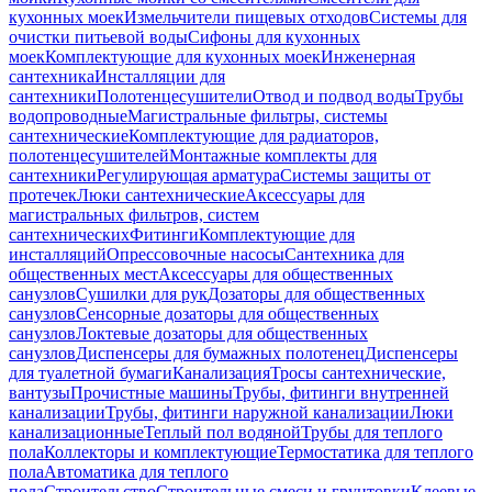
кухонных моек
Измельчители пищевых отходов
Системы для
очистки питьевой воды
Сифоны для кухонных
моек
Комплектующие для кухонных моек
Инженерная
сантехника
Инсталляции для
сантехники
Полотенцесушители
Отвод и подвод воды
Трубы
водопроводные
Магистральные фильтры, системы
сантехнические
Комплектующие для радиаторов,
полотенцесушителей
Монтажные комплекты для
сантехники
Регулирующая арматура
Системы защиты от
протечек
Люки сантехнические
Аксессуары для
магистральных фильтров, систем
сантехнических
Фитинги
Комплектующие для
инсталляций
Опрессовочные насосы
Сантехника для
общественных мест
Аксессуары для общественных
санузлов
Сушилки для рук
Дозаторы для общественных
санузлов
Сенсорные дозаторы для общественных
санузлов
Локтевые дозаторы для общественных
санузлов
Диспенсеры для бумажных полотенец
Диспенсеры
для туалетной бумаги
Канализация
Тросы сантехнические,
вантузы
Прочистные машины
Трубы, фитинги внутренней
канализации
Трубы, фитинги наружной канализации
Люки
канализационные
Теплый пол водяной
Трубы для теплого
пола
Коллекторы и комплектующие
Термостатика для теплого
пола
Автоматика для теплого
пола
Строительство
Строительные смеси и грунтовки
Клеевые