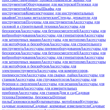
инструментов
Оборудование для мастерской
Тележки для
инструментов
Магниты
Шкафы для
инструментов
Комплектующие для инструментальных
шкафов
Стеллажи металлические
Стенды, держатели для
инструментов
Поддоны для инструментов
Аксессуары для
силовой и строительной техники
Аксессуары для
бензорезов
Аксессуары для бетоносмесителей
Аксессуары для
виброоборудования
Аксессуары для генераторов
Аксессуары
для затирочных машин
Аксессуары для мотопомп
Аксессуары
для мотобуров и бензобуров
Аксессуары для строительного
инструмента
Аксессуары пневмооборудования
Аксессуары для
бензорезов
Аксессуары для бетоносмесителей
Аксессуары для
виброоборудования
Аксессуары для генераторов
Аксессуары
для затирочных машин
Аксессуары для мотопомп
Аксессуары
для мотобуров и бензобуров
Аксессуары для
электроинструмента
Аксессуары для компрессоров,
пневмосистем
Аксессуары для сварки, пайки
Аксессуары для
станков
Аксессуары для стружкоотсосов
Аксессуары для
бурения и сверления
Аксессуары для резания
Аксессуары для
шлифования
Аксессуары для измерительных
приборов
Аксессуары для станков
Дом и сад
Садовая
техника
Триммеры, бензокосы
Цепные
пилы
Газонокосилки
Культиваторы, мотоблоки
Кусторезы,
садовые ножницы
Садовые, кормовые измельчители
Садовые