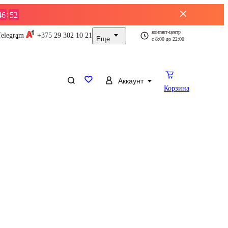
:
46
52
контакт-центр
Telegram
+375 29
302 10 21
Еще
с
8:00
до
22:00
Аккаунт
Корзина
ды
Услуги
Телевизоры
Ноутбуки
Смартфоны
Пылесосы