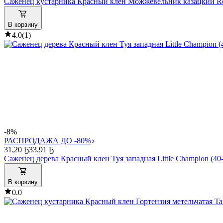
Саженец кустарника Красный клен Можжевельник казацкий Ro
В корзину
4.0
(
1
)
-8%
РАСПРОДАЖА ДО -80%
31
,
20 Ҕ
33,91 Ҕ
Саженец дерева Красный клен Туя западная Little Champion (40
В корзину
0.0