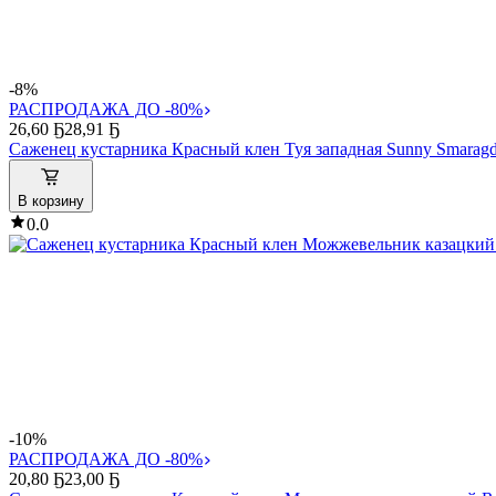
-8%
РАСПРОДАЖА ДО -80%
26
,
60 Ҕ
28,91 Ҕ
Саженец кустарника Красный клен Туя западная Sunny Smaragd
В корзину
0.0
-10%
РАСПРОДАЖА ДО -80%
20
,
80 Ҕ
23,00 Ҕ