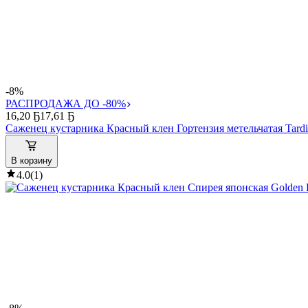
-8%
РАСПРОДАЖА ДО -80%
16
,
20 Ҕ
17,61 Ҕ
Саженец кустарника Красный клен Гортензия метельчатая Tardi
В корзину
4.0
(
1
)