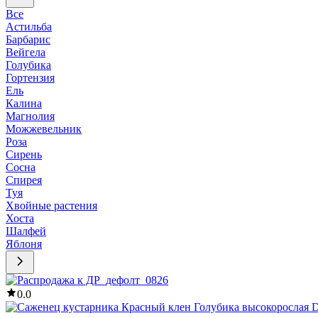
Все
Астильба
Барбарис
Вейгела
Голубика
Гортензия
Ель
Калина
Магнолия
Можжевельник
Роза
Сирень
Сосна
Спирея
Туя
Хвойные растения
Хоста
Шалфей
Яблоня
0.0