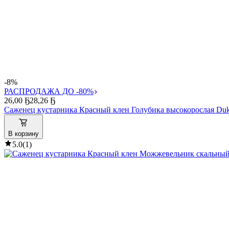
-8%
РАСПРОДАЖА ДО -80%
26
,
00 Ҕ
28,26 Ҕ
Саженец кустарника Красный клен Голубика высокорослая Duk
В корзину
5.0
(
1
)