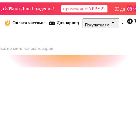
до 80% ко Дню Рождения!
промокод HAPPY22
:
03
дн
08
Оплата частями
Для юрлиц
Покупателям
сейны
21vek СТРОЙ
21vek ДОМ
21vek БИЗНЕС
Велосипе
Стиральные машины