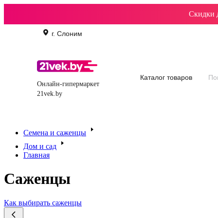
Скидки 
г. Слоним
Каталог товаров
Онлайн-гипермаркет
21vek.by
Все акции
Уценка
Климат
Батуты бас
Холодильники
Семена и саженцы
Дом и сад
Главная
Саженцы
Как выбирать саженцы