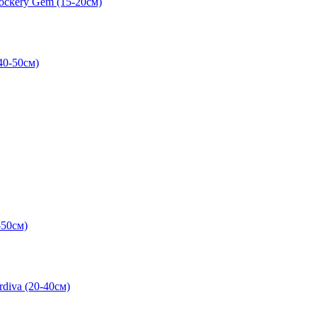
ckery Gem (15-20см)
-50см)