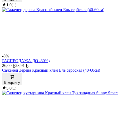
1.0
(
1
)
-8%
РАСПРОДАЖА ДО -80%
26
,
60 Ҕ
28,91 Ҕ
Саженец дерева Красный клен Ель сербская (40-60см)
В корзину
5.0
(
1
)