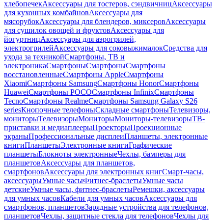
хлебопечек
Аксессуары для тостеров, сэндвичниц
Аксессуары
для кухонных комбайнов
Аксессуары для
мясорубок
Аксессуары для блендеров, миксеров
Аксессуары
для сушилок овощей и фруктов
Аксессуары для
йогуртниц
Аксессуары для аэрогрилей,
электрогрилей
Аксессуары для соковыжималок
Средства для
ухода за техникой
Смартфоны, ТВ и
электроника
Смартфоны
Смартфоны
Смартфоны
восстановленные
Смартфоны Apple
Смартфоны
Xiaomi
Смартфоны Samsung
Смартфоны Honor
Смартфоны
Huawei
Смартфоны POCO
Смартфоны Infinix
Смартфоны
Tecno
Смартфоны Realme
Смартфоны Samsung Galaxy S26
series
Кнопочные телефоны
Складные смартфоны
Телевизоры,
мониторы
Телевизоры
Мониторы
Мониторы-телевизоры
ТВ-
приставки и медиаплееры
Проекторы
Проекционные
экраны
Профессиональные дисплеи
Планшеты, электронные
книги
Планшеты
Электронные книги
Графические
планшеты
Блокноты электронные
Чехлы, бамперы для
планшетов
Аксессуары для планшетов,
смартфонов
Аксессуары для электронных книг
Смарт-часы,
аксессуары
Умные часы
Фитнес-браслеты
Умные часы
детские
Умные часы, фитнес-браслеты
Ремешки, аксессуары
для умных часов
Кабели для умных часов
Аксессуары для
смартфонов, планшетов
Зарядные устройства для телефонов,
планшетов
Чехлы, защитные стекла для телефонов
Чехлы для