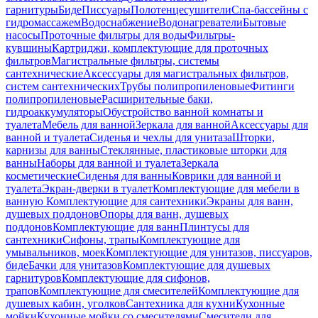
гарнитуры
Биде
Писсуары
Полотенцесушители
Спа-бассейны с
гидромассажем
Водоснабжение
Водонагреватели
Бытовые
насосы
Проточные фильтры для воды
Фильтры-
кувшины
Картриджи, комплектующие для проточных
фильтров
Магистральные фильтры, системы
сантехнические
Аксессуары для магистральных фильтров,
систем сантехнических
Трубы полипропиленовые
Фитинги
полипропиленовые
Расширительные баки,
гидроаккумуляторы
Обустройство ванной комнаты и
туалета
Мебель для ванной
Зеркала для ванной
Аксессуары для
ванной и туалета
Сиденья и чехлы для унитаза
Шторки,
карнизы для ванны
Стеклянные, пластиковые шторки для
ванны
Наборы для ванной и туалета
Зеркала
косметические
Сиденья для ванны
Коврики для ванной и
туалета
Экран-дверки в туалет
Комплектующие для мебели в
ванную
Комплектующие для сантехники
Экраны для ванн,
душевых поддонов
Опоры для ванн, душевых
поддонов
Комплектующие для ванн
Плинтусы для
сантехники
Сифоны, трапы
Комплектующие для
умывальников, моек
Комплектующие для унитазов, писсуаров,
биде
Бачки для унитазов
Комплектующие для душевых
гарнитуров
Комплектующие для сифонов,
трапов
Комплектующие для смесителей
Комплектующие для
душевых кабин, уголков
Сантехника для кухни
Кухонные
мойки
Кухонные мойки со смесителями
Смесители для