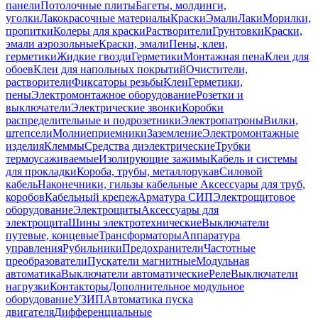
панели
Потолочные плиты
Багеты, молдинги,
уголки
Лакокрасочные материалы
Краски
Эмали
Лаки
Морилки,
пропитки
Колеры для краски
Растворители
Грунтовки
Краски,
эмали аэрозольные
Краски, эмали
Пены, клеи,
герметики
Жидкие гвозди
Герметики
Монтажная пена
Клеи для
обоев
Клеи для напольных покрытий
Очистители,
растворители
Фиксаторы резьбы
Клеи
Герметики,
пены
Электромонтажное оборудование
Розетки и
выключатели
Электрические звонки
Коробки
распределительные и подрозетники
Электропатроны
Вилки,
штепсели
Молниеприемники
Заземление
Электромонтажные
изделия
Клеммы
Средства диэлектрические
Трубки
термоусаживаемые
Изолирующие зажимы
Кабель и системы
для прокладки
Короба, трубы, металлорукав
Силовой
кабель
Наконечники, гильзы кабельные
Аксессуары для труб,
коробов
Кабельный крепеж
Арматура СИП
Электрощитовое
оборудование
Электрощиты
Аксессуары для
электрощита
Шины электротехнические
Выключатели
путевые, концевые
Трансформаторы
Аппаратура
управления
Рубильники
Предохранители
Частотные
преобразователи
Пускатели магнитные
Модульная
автоматика
Выключатели автоматические
Реле
Выключатели
нагрузки
Контакторы
Дополнительное модульное
оборудование
УЗИП
Автоматика пуска
двигателя
Дифференциальные