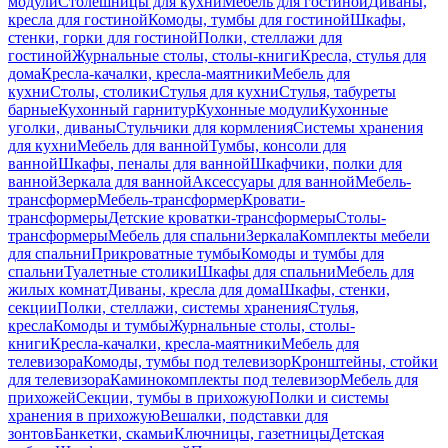
модули
Столешницы для кухни
Мебель для гостиной
Диваны,
кресла для гостиной
Комоды, тумбы для гостиной
Шкафы,
стенки, горки для гостиной
Полки, стеллажи для
гостиной
Журнальные столы, столы-книги
Кресла, стулья для
дома
Кресла-качалки, кресла-маятники
Мебель для
кухни
Столы, столики
Стулья для кухни
Стулья, табуреты
барные
Кухонный гарнитур
Кухонные модули
Кухонные
уголки, диваны
Стульчики для кормления
Системы хранения
для кухни
Мебель для ванной
Тумбы, консоли для
ванной
Шкафы, пеналы для ванной
Шкафчики, полки для
ванной
Зеркала для ванной
Аксессуары для ванной
Мебель-
трансформер
Мебель-трансформер
Кровати-
трансформеры
Детские кроватки-трансформеры
Столы-
трансформеры
Мебель для спальни
Зеркала
Комплекты мебели
для спальни
Прикроватные тумбы
Комоды и тумбы для
спальни
Туалетные столики
Шкафы для спальни
Мебель для
жилых комнат
Диваны, кресла для дома
Шкафы, стенки,
секции
Полки, стеллажи, системы хранения
Стулья,
кресла
Комоды и тумбы
Журнальные столы, столы-
книги
Кресла-качалки, кресла-маятники
Мебель для
телевизора
Комоды, тумбы под телевизор
Кронштейны, стойки
для телевизора
Каминокомплекты под телевизор
Мебель для
прихожей
Секции, тумбы в прихожую
Полки и системы
хранения в прихожую
Вешалки, подставки для
зонтов
Банкетки, скамьи
Ключницы, газетницы
Детская