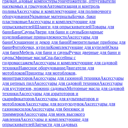
грядки
Садовые компостеры
Уничтожители, отпугиватели
насекомых и грызунов
Автоматизация и контроль
полива
Аксессуары и комплектующие для поливочного
оборудования
Укрывные материалы
Бочки, баки
пластиковые
Аксессуары и комплектующие для
опрыскивателей
Шланги для опрыскивателей
Товары для
бани
Бани
Сауны
Двери для бани и сауны
Бондарные
изделия
Банные принадлежности
Аксессуары для
бани
Оснащение и декор для бани
Измерительные приборы для
бани
Фитобочки, купели
Комплектующие для купелей
Окна
для бани
Мебель для бани и сауны
Ручки дверные для бани и
сауны
Эфирные масла
Спа-бассейны с
гидромассажем
Аксессуары и комплектующие для садовой
техники
Навесное оборудование
Двигатели для
мотоблоков
Прицепы для мотоблоков,
минитракторов
Аксессуары для газонной техники
Аксессуары
для цепных пил
Аксессуары для садовой техники
Аксессуары
для кусторезов, ножниц садовых
Моторные масла для садовой
техники
Аксессуары для аэратоторов и
скарификаторов
Аксессуары для культиваторов и
мотоблоков
Аксессуары для воздуходувок
Аксессуары для
газонокосилок
Аксессуары для бензокос и
триммеров
Аксессуары для моек высокого
давления
Аксессуары и комплектующие для
опрыскивателей
Запчасти для садовых