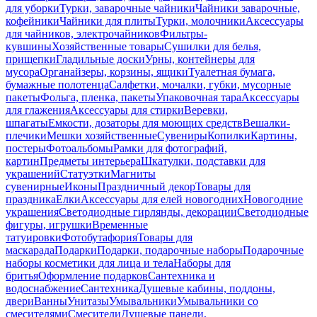
для уборки
Турки, заварочные чайники
Чайники заварочные,
кофейники
Чайники для плиты
Турки, молочники
Аксессуары
для чайников, электрочайников
Фильтры-
кувшины
Хозяйственные товары
Сушилки для белья,
прищепки
Гладильные доски
Урны, контейнеры для
мусора
Органайзеры, корзины, ящики
Туалетная бумага,
бумажные полотенца
Салфетки, мочалки, губки, мусорные
пакеты
Фольга, пленка, пакеты
Упаковочная тара
Аксессуары
для глажения
Аксессуары для стирки
Веревки,
шпагаты
Емкости, дозаторы для моющих средств
Вешалки-
плечики
Мешки хозяйственные
Сувениры
Копилки
Картины,
постеры
Фотоальбомы
Рамки для фотографий,
картин
Предметы интерьера
Шкатулки, подставки для
украшений
Статуэтки
Магниты
сувенирные
Иконы
Праздничный декор
Товары для
праздника
Елки
Аксессуары для елей новогодних
Новогодние
украшения
Светодиодные гирлянды, декорации
Светодиодные
фигуры, игрушки
Временные
татуировки
Фотобутафория
Товары для
маскарада
Подарки
Подарки, подарочные наборы
Подарочные
наборы косметики для лица и тела
Наборы для
бритья
Оформление подарков
Сантехника и
водоснабжение
Сантехника
Душевые кабины, поддоны,
двери
Ванны
Унитазы
Умывальники
Умывальники со
смесителями
Смесители
Душевые панели,