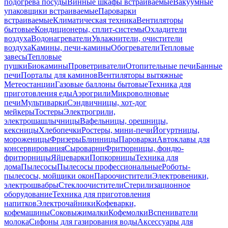
подогрева посуды
Винные шкафы встраиваемые
Вакуумные
упаковщики встраиваемые
Пароварки
встраиваемые
Климатическая техника
Вентиляторы
бытовые
Кондиционеры, сплит-системы
Охладители
воздуха
Водонагреватели
Увлажнители, очистители
воздуха
Камины, печи-камины
Обогреватели
Тепловые
завесы
Тепловые
пушки
Биокамины
Проветриватели
Отопительные печи
Банные
печи
Порталы для каминов
Вентиляторы вытяжные
Метеостанции
Газовые баллоны бытовые
Техника для
приготовления еды
Аэрогрили
Микроволновые
печи
Мультиварки
Сэндвичницы, хот-дог
мейкеры
Тостеры
Электрогрили,
электрошашлычницы
Вафельницы, орешницы,
кексницы
Хлебопечки
Ростеры, мини-печи
Йогуртницы,
мороженицы
Фризеры
Блинницы
Пароварки
Автоклавы для
консервирования
Сыроварни
Фритюрницы, фондю-
фритюрницы
Яйцеварки
Попкорницы
Техника для
дома
Пылесосы
Пылесосы профессиональные
Роботы-
пылесосы, мойщики окон
Пароочистители
Электровеники,
электрошвабры
Стеклоочистители
Стерилизационное
оборудование
Техника для приготовления
напитков
Электрочайники
Кофеварки,
кофемашины
Соковыжималки
Кофемолки
Вспениватели
молока
Сифоны для газирования воды
Аксессуары для