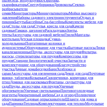
пылесосы, воздуходувки
Аэраторы,
скарификаторы
Снегоуборщики
Дровоколы
Сеялки,
разбрасыватели
семян
Минитракторы
Миникультиваторы
Мойки высокого
давления
Наборы садового электроинструмента
Отдых и
пикник
Батуты
Бассейны
Спа-бассейны
Комплекты мебели для
сада
Столы для сада
Стулья, кресла для сада
Качели
садовые
Гамаки, шезлонги
Раскладушки
Зонты,
тенты
Аксессуары для садовой мебели
Грили
Мангалы,
коптильни
Детская площадка
Сумки-
холодильники
Портативные колонки и
аудиосистемы
Оборудование для участка
Бытовые насосы
Люки
канализационные
Пруды, аксессуары для прудов
Фильтры,
насосы, стерилизаторы для прудов
Компрессоры для
прудов
Станции биологической очистки
Запчасти и
комплектующие для оборудования
Благоустройство
участка
Дачные дома
Беседки
Бани
Хозблоки и
сараи
Аксессуары для озеленения сада
Декор для сада
Почтовые
ящики, таблички
Козырьки
Скворечники, кормушки для
птиц
Домики для насекомых
Фонтаны, скульптуры для
сада
Пруды, аксессуары для прудов
Уличные
обогреватели
Уличные светильники
Противогололедные
реагенты
Декоративный щебень
Сад и огород
Поливочное
оборудование
Садовые опрыскиватели
Шланги для дома и
сада
Парники
Теплицы
Комплектующие для теплиц
Модульные