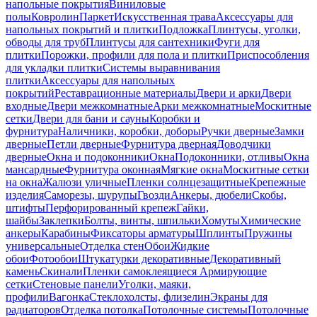
напольные покрытия
Виниловые
полы
Ковролин
Паркет
Искусственная трава
Аксессуары для
напольных покрытий и плитки
Подложка
Плинтусы, уголки,
обводы для труб
Плинтусы для сантехники
Фуги для
плитки
Порожки, профили для пола и плитки
Приспособления
для укладки плитки
Системы выравнивания
плитки
Аксессуары для напольных
покрытий
Реставрационные материалы
Двери и арки
Двери
входные
Двери межкомнатные
Арки межкомнатные
Москитные
сетки
Двери для бани и сауны
Коробки и
фурнитура
Наличники, коробки, доборы
Ручки дверные
Замки
дверные
Петли дверные
Фурнитура дверная
Доводчики
дверные
Окна и подоконники
Окна
Подоконники, отливы
Окна
мансардные
Фурнитура оконная
Мягкие окна
Москитные сетки
на окна
Жалюзи уличные
Пленки солнцезащитные
Крепежные
изделия
Саморезы, шурупы
Гвозди
Анкеры, дюбели
Скобы,
штифты
Перфорированный крепеж
Гайки,
шайбы
Заклепки
Болты, винты, шпильки
Хомуты
Химические
анкеры
Карабины
Фиксаторы арматуры
Шплинты
Пружины
универсальные
Отделка стен
Обои
Жидкие
обои
Фотообои
Штукатурки декоративные
Декоративный
камень
Скинали
Пленки самоклеящиеся
Армирующие
сетки
Стеновые панели
Уголки, маяки,
профили
Вагонка
Стеклохолсты, флизелин
Экраны для
радиаторов
Отделка потолка
Потолочные системы
Потолочные