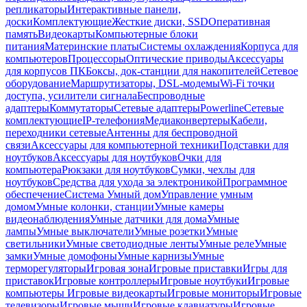
репликаторы
Интерактивные панели,
доски
Комплектующие
Жесткие диски, SSD
Оперативная
память
Видеокарты
Компьютерные блоки
питания
Материнские платы
Системы охлаждения
Корпуса для
компьютеров
Процессоры
Оптические приводы
Аксессуары
для корпусов ПК
Боксы, док-станции для накопителей
Сетевое
оборудование
Маршрутизаторы, DSL-модемы
Wi-Fi точки
доступа, усилители сигнала
Беспроводные
адаптеры
Коммутаторы
Сетевые адаптеры
Powerline
Сетевые
комплектующие
IP-телефония
Медиаконвертеры
Кабели,
переходники сетевые
Антенны для беспроводной
связи
Аксессуары для компьютерной техники
Подставки для
ноутбуков
Аксессуары для ноутбуков
Очки для
компьютера
Рюкзаки для ноутбуков
Сумки, чехлы для
ноутбуков
Средства для ухода за электроникой
Программное
обеспечение
Система Умный дом
Управление умным
домом
Умные колонки, станции
Умные камеры
видеонаблюдения
Умные датчики для дома
Умные
лампы
Умные выключатели
Умные розетки
Умные
светильники
Умные светодиодные ленты
Умные реле
Умные
замки
Умные домофоны
Умные карнизы
Умные
терморегуляторы
Игровая зона
Игровые приставки
Игры для
приставок
Игровые контроллеры
Игровые ноутбуки
Игровые
компьютеры
Игровые видеокарты
Игровые мониторы
Игровые
телевизоры
Игровые мыши
Игровые клавиатуры
Игровые