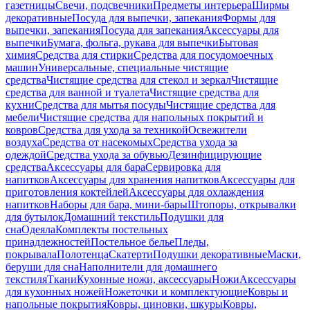
газетницы
Свечи, подсвечники
Предметы интерьера
Ширмы
декоративные
Посуда для выпечки, запекания
Формы для
выпечки, запекания
Посуда для запекания
Аксессуары для
выпечки
Бумага, фольга, рукава для выпечки
Бытовая
химия
Средства для стирки
Средства для посудомоечных
машин
Универсальные, специальные чистящие
средства
Чистящие средства для стекол и зеркал
Чистящие
средства для ванной и туалета
Чистящие средства для
кухни
Средства для мытья посуды
Чистящие средства для
мебели
Чистящие средства для напольных покрытий и
ковров
Средства для ухода за техникой
Освежители
воздуха
Средства от насекомых
Средства ухода за
одеждой
Средства ухода за обувью
Дезинфицирующие
средства
Аксессуары для бара
Сервировка для
напитков
Аксессуары для хранения напитков
Аксессуары для
приготовления коктейлей
Аксессуары для охлаждения
напитков
Наборы для бара, мини-бары
Штопоры, открывалки
для бутылок
Домашний текстиль
Подушки для
сна
Одеяла
Комплекты постельных
принадлежностей
Постельное белье
Пледы,
покрывала
Полотенца
Скатерти
Подушки декоративные
Маски,
беруши для сна
Наполнители для домашнего
текстиля
Ткани
Кухонные ножи, аксессуары
Ножи
Аксессуары
для кухонных ножей
Ножеточки и комплектующие
Ковры и
напольные покрытия
Ковры, циновки, шкуры
Ковры,