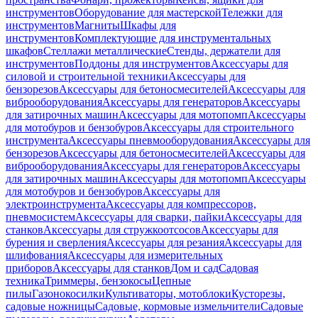
инструментов
Оборудование для мастерской
Тележки для
инструментов
Магниты
Шкафы для
инструментов
Комплектующие для инструментальных
шкафов
Стеллажи металлические
Стенды, держатели для
инструментов
Поддоны для инструментов
Аксессуары для
силовой и строительной техники
Аксессуары для
бензорезов
Аксессуары для бетоносмесителей
Аксессуары для
виброоборудования
Аксессуары для генераторов
Аксессуары
для затирочных машин
Аксессуары для мотопомп
Аксессуары
для мотобуров и бензобуров
Аксессуары для строительного
инструмента
Аксессуары пневмооборудования
Аксессуары для
бензорезов
Аксессуары для бетоносмесителей
Аксессуары для
виброоборудования
Аксессуары для генераторов
Аксессуары
для затирочных машин
Аксессуары для мотопомп
Аксессуары
для мотобуров и бензобуров
Аксессуары для
электроинструмента
Аксессуары для компрессоров,
пневмосистем
Аксессуары для сварки, пайки
Аксессуары для
станков
Аксессуары для стружкоотсосов
Аксессуары для
бурения и сверления
Аксессуары для резания
Аксессуары для
шлифования
Аксессуары для измерительных
приборов
Аксессуары для станков
Дом и сад
Садовая
техника
Триммеры, бензокосы
Цепные
пилы
Газонокосилки
Культиваторы, мотоблоки
Кусторезы,
садовые ножницы
Садовые, кормовые измельчители
Садовые