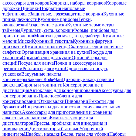
аксессуары для ковров
Коврики, наборы ковриков
Ковровые
дорожки
Циновки
Покрытия напольные
тафтинговые
Защитные, грязезащитные коврики
Кухонные
принадлежности
Кухонные приборы
Терки,
овощерезки
Разделочные доски
Кухонные термометры,
таймеры
Дуршлаги, сита, воронки
Формы, приборы для
приготовления
Молотки для мяса, тендерайзеры
Кухонные
мелочи
Миски
Кухонный текстиль
Кухонные фартуки,
прихватки
Кухонные полотенца
Скатерти, сервировочные
салфетки
Организация хранения на кухне
Посуда для
хранения
Органайзеры для кухни
Органайзеры для
специй
Посуда для ланча
Полки и аксессуары на
рейлинги
Рейлинги для кухни
Одноразовая посуда,
упаковка
Вакуумные пакеты,
контейнеры
Бакалея
Кофе
Чай
Цикорий, какао, горячий
шоколад
Сиропы и топпинги
Консервирование и
дистилляция
Автоклавы для консервирования
Аксессуары для
консервирования
Приспособления для
консервирования
Открывалки
Пивоварни
Емкости для
брожения
Ингредиенты для приготовления алкогольных
напитков
Аксессуары для приготовления и хранения
алкогольных напитков
Комплектующие для
дистилляторов
Прессы, дробилки для виноделия и
пивоварения
Дистилляторы бытовые
Уборочный
инвентарь
Швабры, насадки
Ведра, тазы для уборки
Наборы