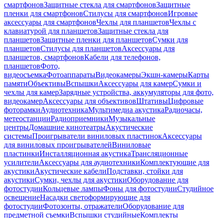
смартфонов
Защитные стекла для смартфонов
Защитные
пленки для смартфонов
Стилусы для смартфонов
Игровые
аксессуары для смартфонов
Чехлы для планшетов
Чехлы с
клавиатурой для планшетов
Защитные стекла для
планшетов
Защитные пленки для планшетов
Сумки для
планшетов
Стилусы для планшетов
Аксессуары для
планшетов, смартфонов
Кабели для телефонов,
планшетов
Фото,
видеосъемка
Фотоаппараты
Видеокамеры
Экшн-камеры
Карты
памяти
Объективы
Вспышки
Аксессуары для камер
Сумки и
чехлы для камер
Зарядные устройства, аккумуляторы для фото,
видеокамер
Аксессуары для объективов
Штативы
Цифровые
фоторамки
Аудиотехника
Мультимедиа акустика
Радиочасы,
метеостанции
Радиоприемники
Музыкальные
центры
Домашние кинотеатры
Акустические
системы
Проигрыватели виниловых пластинок
Аксессуары
для виниловых проигрывателей
Виниловые
пластинки
Инсталляционная акустика
Трансляционные
усилители
Аксессуары для аудиотехники
Комплектующие для
акустики
Акустические кабели
Подставки, стойки для
акустики
Сумки, чехлы для акустики
Оборудование для
фотостудии
Кольцевые лампы
Фоны для фотостудии
Студийное
освещение
Насадки светоформирующие для
фотостудии
Фотозонты, отражатели
Оборудование для
предметной съемки
Вспышки студийные
Комплекты