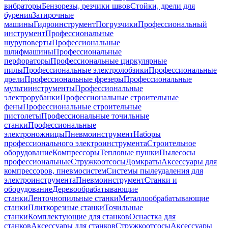
вибраторы
Бензорезы, резчики швов
Стойки, дрели для
бурения
Затирочные
машины
Гидроинструмент
Погрузчики
Профессиональный
инструмент
Профессиональные
шуруповерты
Профессиональные
шлифмашины
Профессиональные
перфораторы
Профессиональные циркулярные
пилы
Профессиональные электролобзики
Профессиональные
дрели
Профессиональные фрезеры
Профессиональные
мультиинструменты
Профессиональные
электрорубанки
Профессиональные строительные
фены
Профессиональные строительные
пистолеты
Профессиональные точильные
станки
Профессиональные
электроножницы
Пневмоинструмент
Наборы
профессионального электроинструмента
Строительное
оборудование
Компрессоры
Тепловые пушки
Пылесосы
профессиональные
Стружкоотсосы
Домкраты
Аксессуары для
компрессоров, пневмосистем
Системы пылеудаления для
электроинструмента
Пневмоинструмент
Станки и
оборудование
Деревообрабатывающие
станки
Ленточнопильные станки
Металлообрабатывающие
станки
Плиткорезные станки
Точильные
станки
Комплектующие для станков
Оснастка для
станков
Аксессуары для станков
Стружкоотсосы
Аксессуары