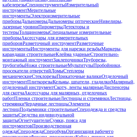
кабелерезы
Специнструменты
Измерительный
инструмент
Мерительные
инструменты
Электроизмерительные
приборы
Дальномеры
Дальномеры оптические
Нивелиры,
лазерные уровни
Пирометры
Детекторы и
тестеры
Толщиномеры
Специальные измерительные
приборы
Аксессуары для измерительных
приборов
Разметочный инструмент
Разметочные
инструменты
Инструменты для нарезки резьбы
Маркеры,
карандаши строительные
Клейма ударные
Строительно-
монтажный инструмент
Заклепочники
Труборезы,
трубогибы
Ножи строительные
Мультитулы
Пробойники,
просекатели отверстий
Ломы
Степлеры
механические
Стеклорезы
Прикаточные валики
Отделочный
инструмент
Плиткорезы
Кельмы, шпатели, гладилки
Малярный,
отделочный инструмент
Скотч, ленты малярные
Диспенсеры
для скотча
Аксессуары для малярных, отделочных
работ
Пленки строительные
Лестницы и стремянки
Лестницы,
стремянки
Чердачные лестницы
Элементы
лестниц
Подъемники строительные
Спецодежда и средства
защиты
Средства индивидуальной
защиты
Огнетушители
Сумки, пояса для
инструментов
Производственная
одежда
Спецодежда
Спецобувь
Организация рабочего
пространства
Фонари, прожекторы
Кейсы, ящики для