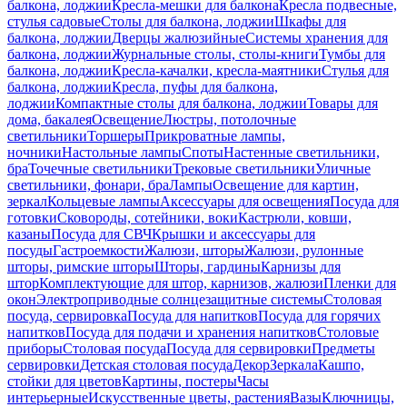
балкона, лоджии
Кресла-мешки для балкона
Кресла подвесные,
стулья садовые
Столы для балкона, лоджии
Шкафы для
балкона, лоджии
Дверцы жалюзийные
Системы хранения для
балкона, лоджии
Журнальные столы, столы-книги
Тумбы для
балкона, лоджии
Кресла-качалки, кресла-маятники
Стулья для
балкона, лоджии
Кресла, пуфы для балкона,
лоджии
Компактные столы для балкона, лоджии
Товары для
дома, бакалея
Освещение
Люстры, потолочные
светильники
Торшеры
Прикроватные лампы,
ночники
Настольные лампы
Споты
Настенные светильники,
бра
Точечные светильники
Трековые светильники
Уличные
светильники, фонари, бра
Лампы
Освещение для картин,
зеркал
Кольцевые лампы
Аксессуары для освещения
Посуда для
готовки
Сковороды, сотейники, воки
Кастрюли, ковши,
казаны
Посуда для СВЧ
Крышки и аксессуары для
посуды
Гастроемкости
Жалюзи, шторы
Жалюзи, рулонные
шторы, римские шторы
Шторы, гардины
Карнизы для
штор
Комплектующие для штор, карнизов, жалюзи
Пленки для
окон
Электроприводные солнцезащитные системы
Столовая
посуда, сервировка
Посуда для напитков
Посуда для горячих
напитков
Посуда для подачи и хранения напитков
Столовые
приборы
Столовая посуда
Посуда для сервировки
Предметы
сервировки
Детская столовая посуда
Декор
Зеркала
Кашпо,
стойки для цветов
Картины, постеры
Часы
интерьерные
Искусственные цветы, растения
Вазы
Ключницы,