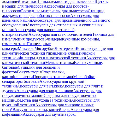
домашней техники
Принадлежности для пылесосов
Щетки,
насадки для пылесосов
Аксессуары для роботов-
пылесосов
Расходные материалы для пылесосов
Станции,
аккумуляторы для роботов-пылесосов
Аксессуары для
швейных машин
Аксессуары для промышленного швейного
оборудования
Аксессуары для стиральных и сушильных
машин
Аксессуары для пароочистителей,
отпаривателей
Аксессуары для стеклоочистителей
Техника для
измельчения продуктов
Блендеры
Кухонные комбайны,
измельчители
Планетарные
миксеры
Миксеры
Мясорубки
Ломтерезки
Комплектующие для
климатической техники
Управление климатической
техникой
Фильтры для климатической техники
Аксессуары для
климатической техники
Мелкая техника
Весы кухонные,
бытовые
Сушилки для овощей и
фруктов
Вакууматоры
Открывалки,
картофелечистки
Проращиватели семян
Маслобойки,
сепараторы бытовые
Аксессуары для крупной
техники
Аксессуары для вытяжек
Аксессуары для плит и
духовок
Аксессуары для холодильников
Аксессуары для
посудомоечных машин
Средства для посудомоечных
машин
Средства для ухода за техникой
Аксессуары для
кухонной техники
Аксессуары для микроволновых
печей
Вакуумные пакеты, контейнеры
Аксессуары для
кофемашин
Аксессуары для мультиварок,