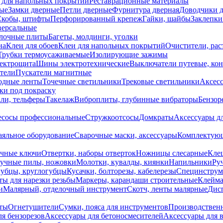
 для напольных покрытий
Реставрационные материалы
ые
Замки дверные
Петли дверные
Фурнитура дверная
Доводчики 
Скобы, штифты
Перфорированный крепеж
Гайки, шайбы
Заклепки
ерсальные
лочные плиты
Багеты, молдинги, уголки
на
Клеи для обоев
Клеи для напольных покрытий
Очистители, рас
Трубки термоусаживаемые
Изолирующие зажимы
лектрощита
Шины электротехнические
Выключатели путевые, ко
атели
Пускатели магнитные
одные ленты
Точечные светильники
Трековые светильники
Аксесс
и под покраску
ли, тельферы
Такелаж
Виброплиты, глубинные вибраторы
Бензор
сосы профессиональные
Стружкоотсосы
Домкраты
Аксессуары д
аяльное оборудование
Сварочные маски, аксессуары
Комплектующ
ечные ключи
Отвертки, наборы отверток
Ножницы слесарные
Кле
учные пилы, ножовки
Молотки, кувалды, киянки
Напильники
Ру
убцы, круглогубцы
Кусачки, болторезы, кабелерезы
Специнструм
ы для нарезки резьбы
Маркеры, карандаши строительные
Клейма
и
Малярный, отделочный инструмент
Скотч, ленты малярные
Дисп
иты
Огнетушители
Сумки, пояса для инструментов
Производствен
я бензорезов
Аксессуары для бетоносмесителей
Аксессуары для 