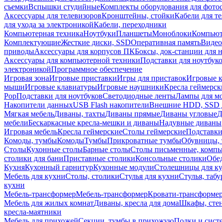
съемки
Вспышки студийные
Комплекты оборудования для фото
Аксессуары для телевизоров
Кронштейны, стойки
Кабели для т
для ухода за электроникой
Кабели, переходники
Компьютерная техника
Ноутбуки
Планшеты
Моноблоки
Компью
Комплектующие
Жесткие диски, SSD
Оперативная память
Видео
приводы
Аксессуары для корпусов ПК
Боксы, док-станции для 
Аксессуары для компьютерной техники
Подставки для ноутбук
электроникой
Программное обеспечение
Игровая зона
Игровые приставки
Игры для приставок
Игровые 
мыши
Игровые клавиатуры
Игровые наушники
Кресла геймерск
Pop
Подставки для ноутбуков
Светодиодные ленты
Лампы для м
Накопители данных
USB Flash накопители
Внешние HDD, SSD 
Мягкая мебель
Диваны, тахты
Диваны прямые
Диваны угловые
Д
мебели
Бескаркасные кресла-мешки и диваны
Надувные диваны
Игровая мебель
Кресла геймерские
Столы геймерские
Подставки
Комоды, тумбы
Комоды
Тумбы
Прикроватные тумбы
Обувницы, 
Столы
Кухонные столы
Барные столы
Столы письменные, комп
столики для бани
Приставные столики
Консольные столики
Обе
Кухня
Кухонный гарнитур
Кухонные модули
Столешницы для к
Мебель для кухни
Столы, столики
Стулья для кухни
Стулья, таб
кухни
Мебель-трансформер
Мебель-трансформер
Кровати-трансформе
Мебель для жилых комнат
Диваны, кресла для дома
Шкафы, стен
кресла-маятники
Мебель для прихожей
Секции, тумбы в прихожую
Полки и сист