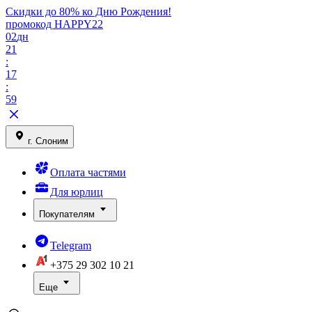
Скидки до 80% ко Дню Рождения!
промокод HAPPY22
02
дн
21
:
17
:
59
г. Слоним
Оплата частями
Для юрлиц
Покупателям
Telegram
+375 29
302 10 21
Еще