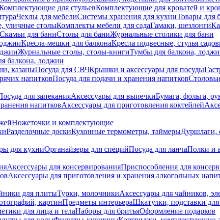
Комплектующие для стульев
Комплектующие для кроватей и кро
итура
Чехлы для мебели
Системы хранения для кухни
Товары для 
, уличные столы
Комплекты мебели для сада
Гамаки, шезлонги
Ка
Скамьи для бани
Столы для бани
Журнальные столики для бани
лоджии
Кресла-мешки для балкона
Кресла подвесные, стулья садо
оджии
Журнальные столы, столы-книги
Тумбы для балкона, лодж
я балкона, лоджии
ши, казаны
Посуда для СВЧ
Крышки и аксессуары для посуды
Гаст
орячих напитков
Посуда для подачи и хранения напитков
Столовы
Посуда для запекания
Аксессуары для выпечки
Бумага, фольга, р
хранения напитков
Аксессуары для приготовления коктейлей
Аксе
ожей
Ножеточки и комплектующие
ки
Разделочные доски
Кухонные термометры, таймеры
Дуршлаги, 
ры для кухни
Органайзеры для специй
Посуда для ланча
Полки и 
ия
Аксессуары для консервирования
Приспособления для консер
ков
Аксессуары для приготовления и хранения алкогольных напи
йники для плиты
Турки, молочники
Аксессуары для чайников, э
отографий, картин
Предметы интерьера
Шкатулки, подставки дл
етики для лица и тела
Наборы для бритья
Оформление подарков
льтры для воды
Фильтры-кувшины
Картриджи, комплектующие д