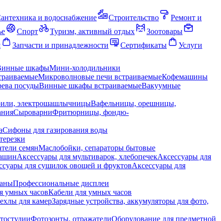
антехника и водоснабжение
Строительство
Ремонт и
ье
Спорт
Туризм, активный отдых
Зоотовары
я
Запчасти и принадлежности
Сертификаты
Услуги
Винные шкафы
Мини-холодильники
траиваемые
Микроволновые печи встраиваемые
Кофемашины
ева посуды
Винные шкафы встраиваемые
Вакуумные
рили, электрошашлычницы
Вафельницы, орешницы,
ания
Сыроварни
Фритюрницы, фондю-
а
Сифоны для газирования воды
терезки
тели семян
Маслобойки, сепараторы бытовые
машин
Аксессуары для мультиварок, хлебопечек
Аксессуары для
ссуары для сушилок овощей и фруктов
Аксессуары для
раны
Профессиональные дисплеи
я умных часов
Кабели для умных часов
ехлы для камер
Зарядные устройства, аккумуляторы для фото,
тостудии
Фотозонты, отражатели
Оборудование для предметной