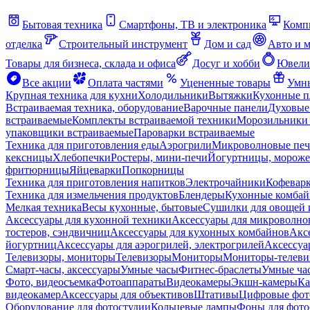
Бытовая техника
Смартфоны, ТВ и электроника
Комп
отделка
Строительный инструмент
Дом и сад
Авто и 
Товары для бизнеса, склада и офиса
Досуг и хобби
Ювели
Все акции
Оплата частями
Уцененные товары
Умны
Крупная техника для кухни
Холодильники
Вытяжки
Кухонные 
Встраиваемая техника, оборудование
Варочные панели
Духовые
встраиваемые
Комплекты встраиваемой техники
Морозильники 
упаковщики встраиваемые
Пароварки встраиваемые
Техника для приготовления еды
Аэрогрили
Микроволновые пе
кексницы
Хлебопечки
Ростеры, мини-печи
Йогуртницы, морож
фритюрницы
Яйцеварки
Попкорницы
Техника для приготовления напитков
Электрочайники
Кофевар
Техника для измельчения продуктов
Блендеры
Кухонные комбай
Мелкая техника
Весы кухонные, бытовые
Сушилки для овощей 
Аксессуары для кухонной техники
Аксессуары для микроволно
тостеров, сэндвичниц
Аксессуары для кухонных комбайнов
Акс
йогуртниц
Аксессуары для аэрогрилей, электрогрилей
Аксессуа
Телевизоры, мониторы
Телевизоры
Мониторы
Мониторы-телеви
Смарт-часы, аксессуары
Умные часы
Фитнес-браслеты
Умные ча
Фото, видеосъемка
Фотоаппараты
Видеокамеры
Экшн-камеры
Ка
видеокамер
Аксессуары для объективов
Штативы
Цифровые фот
Оборудование для фотостудии
Кольцевые лампы
Фоны для фото