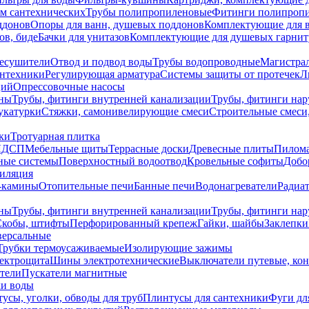
ем сантехнических
Трубы полипропиленовые
Фитинги полипроп
ддонов
Опоры для ванн, душевых поддонов
Комплектующие для 
ов, биде
Бачки для унитазов
Комплектующие для душевых гарнит
есушители
Отвод и подвод воды
Трубы водопроводные
Магистрал
антехники
Регулирующая арматура
Системы защиты от протечек
Л
ций
Опрессовочные насосы
ны
Трубы, фитинги внутренней канализации
Трубы, фитинги на
катурки
Стяжки, самонивелирующие смеси
Строительные смеси,
ки
Тротуарная плитка
ЛДСП
Мебельные щиты
Террасные доски
Древесные плиты
Пилом
ные системы
Поверхностный водоотвод
Кровельные софиты
Добо
тиляция
-камины
Отопительные печи
Банные печи
Водонагреватели
Радиат
ны
Трубы, фитинги внутренней канализации
Трубы, фитинги на
Скобы, штифты
Перфорированный крепеж
Гайки, шайбы
Заклепки
ерсальные
Трубки термоусаживаемые
Изолирующие зажимы
лектрощита
Шины электротехнические
Выключатели путевые, ко
атели
Пускатели магнитные
ки воды
усы, уголки, обводы для труб
Плинтусы для сантехники
Фуги дл