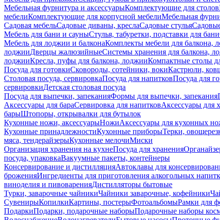
Мебельная фурнитура и аксессуары
Комплектующие для столов
мебели
Комплектующие для корпусной мебели
Мебельная фурн
Садовая мебель
Садовые диваны, кресла
Садовые стулья
Садовые
Мебель для бани и сауны
Стулья, табуретки, подставки для бани
Мебель для лоджии и балкона
Комплекты мебели для балкона, 
лоджии
Дверцы жалюзийные
Системы хранения для балкона, л
лоджии
Кресла, пуфы для балкона, лоджии
Компактные столы дл
Посуда для готовки
Сковороды, сотейники, воки
Кастрюли, ков
Столовая посуда, сервировка
Посуда для напитков
Посуда для г
сервировки
Детская столовая посуда
Посуда для выпечки, запекания
Формы для выпечки, запекания
Аксессуары для бара
Сервировка для напитков
Аксессуары для 
бары
Штопоры, открывалки для бутылок
Кухонные ножи, аксессуары
Ножи
Аксессуары для кухонных н
Кухонные принадлежности
Кухонные приборы
Терки, овощерез
мяса, тендерайзеры
Кухонные мелочи
Миски
Организация хранения на кухне
Посуда для хранения
Органайзе
посуда, упаковка
Вакуумные пакеты, контейнеры
Консервирование и дистилляция
Автоклавы для консервирован
брожения
Ингредиенты для приготовления алкогольных напит
виноделия и пивоварения
Дистилляторы бытовые
Турки, заварочные чайники
Чайники заварочные, кофейники
Ча
Сувениры
Копилки
Картины, постеры
Фотоальбомы
Рамки для ф
Подарки
Подарки, подарочные наборы
Подарочные наборы косм
Водоснабжение
Водонагреватели
Бытовые насосы
Проточные фи