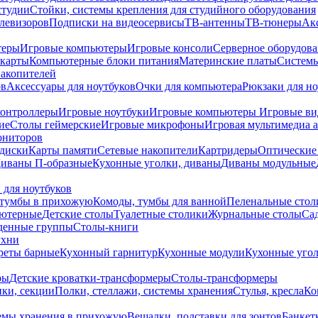
студии
Стойки, системы крепления для студийного оборудования
елевизоров
Подписки на видеосервисы
ТВ-антенны
ТВ-тюнеры
Ак
теры
Игровые компьютеры
Игровые консоли
Серверное оборудов
карты
Компьютерные блоки питания
Материнские платы
Системы
накопителей
ов
Аксессуары для ноутбуков
Очки для компьютера
Рюкзаки для но
контроллеры
Игровые ноутбуки
Игровые компьютеры
Игровые ви
ие
Столы геймерские
Игровые микрофоны
Игровая мультимедиа 
ониторов
диски
Карты памяти
Сетевые накопители
Картридеры
Оптические
иваны П-образные
Кухонные уголки, диваны
Диваны модульные
 для ноутбуков
тумбы в прихожую
Комоды, тумбы для ванной
Пеленальные стол
ьютерные
Детские столы
Туалетные столики
Журнальные столы
Са
денные группы
Столы-книги
ухни
уреты барные
Кухонный гарнитур
Кухонные модули
Кухонные угол
ры
Детские кроватки-трансформеры
Столы-трансформеры
ки, секции
Полки, стеллажи, системы хранения
Стулья, кресла
Ко
емы хранения в прихожую
Вешалки, подставки для зонтов
Банкет