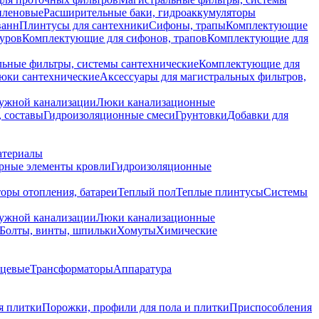
иленовые
Расширительные баки, гидроаккумуляторы
ванн
Плинтусы для сантехники
Сифоны, трапы
Комплектующие
уров
Комплектующие для сифонов, трапов
Комплектующие для
ьные фильтры, системы сантехнические
Комплектующие для
юки сантехнические
Аксессуары для магистральных фильтров,
ружной канализации
Люки канализационные
 составы
Гидроизоляционные смеси
Грунтовки
Добавки для
атериалы
рные элементы кровли
Гидроизоляционные
оры отопления, батареи
Теплый пол
Теплые плинтусы
Системы
ружной канализации
Люки канализационные
Болты, винты, шпильки
Хомуты
Химические
нцевые
Трансформаторы
Аппаратура
я плитки
Порожки, профили для пола и плитки
Приспособления