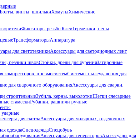
дверные
Болты, винты, шпильки
Хомуты
Химические
творители
Фиксаторы резьбы
Клеи
Герметики, пены
нцевые
Трансформаторы
Аппаратура
уары для светотехники
Аксессуары для светодиодных лент
езы, резчики швов
Стойки, дрели для бурения
Затирочные
ля компрессоров, пневмосистем
Системы пылеудаления для
ие для сварочного оборудования
Аксессуары для сварки,
щи строительные
Зубила, керны, выколотки
Щетки слесарные
чные стамески
Рубанки, рашпили ручные
енты
 ударные
енсеры для скотча
Аксессуары для малярных, отделочных
ная одежда
Спецодежда
Спецобувь
виброоборудования
Аксессуары для генераторов
Аксессуары для