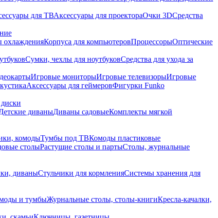
сессуары для ТВ
Аксессуары для проектора
Очки 3D
Средства
ание
 охлаждения
Корпуса для компьютеров
Процессоры
Оптические
утбуков
Сумки, чехлы для ноутбуков
Средства для ухода за
деокарты
Игровые мониторы
Игровые телевизоры
Игровые
акустика
Аксессуары для геймеров
Фигурки Funko
 диски
Детские диваны
Диваны садовые
Комплекты мягкой
ики, комоды
Тумбы под ТВ
Комоды пластиковые
довые столы
Растущие столы и парты
Столы, журнальные
ки, диваны
Стульчики для кормления
Системы хранения для
моды и тумбы
Журнальные столы, столы-книги
Кресла-качалки,
ки, скамьи
Ключницы, газетницы