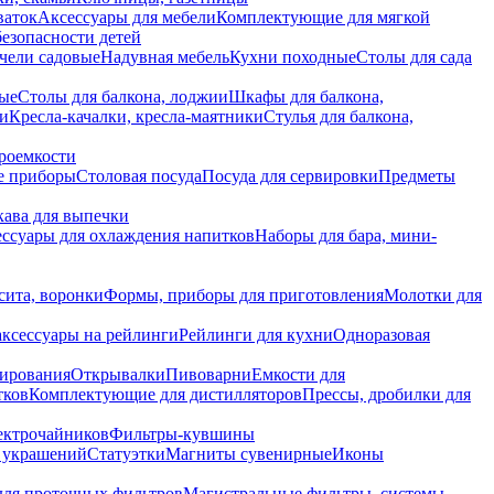
ваток
Аксессуары для мебели
Комплектующие для мягкой
безопасности детей
чели садовые
Надувная мебель
Кухни походные
Столы для сада
вые
Столы для балкона, лоджии
Шкафы для балкона,
ии
Кресла-качалки, кресла-маятники
Стулья для балкона,
роемкости
е приборы
Столовая посуда
Посуда для сервировки
Предметы
укава для выпечки
ссуары для охлаждения напитков
Наборы для бара, мини-
сита, воронки
Формы, приборы для приготовления
Молотки для
аксессуары на рейлинги
Рейлинги для кухни
Одноразовая
вирования
Открывалки
Пивоварни
Емкости для
тков
Комплектующие для дистилляторов
Прессы, дробилки для
лектрочайников
Фильтры-кувшины
я украшений
Статуэтки
Магниты сувенирные
Иконы
ля проточных фильтров
Магистральные фильтры, системы