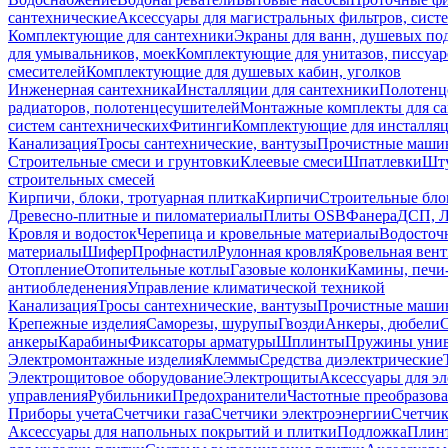
сантехнические
Аксессуары для магистральных фильтров, сист
Комплектующие для сантехники
Экраны для ванн, душевых по
для умывальников, моек
Комплектующие для унитазов, писсуар
смесителей
Комплектующие для душевых кабин, уголков
Инженерная сантехника
Инсталляции для сантехники
Полотенц
радиаторов, полотенцесушителей
Монтажные комплекты для с
систем сантехнических
Фитинги
Комплектующие для инсталля
Канализация
Тросы сантехнические, вантузы
Прочистные маши
Строительные смеси и грунтовки
Клеевые смеси
Шпатлевки
Шту
строительных смесей
Кирпичи, блоки, тротуарная плитка
Кирпичи
Строительные бло
Древесно-плитные и пиломатериалы
Плиты OSB
Фанера
ДСП, 
Кровля и водосток
Черепица и кровельные материалы
Водосточ
материалы
Шифер
Профнастил
Рулонная кровля
Кровельная вен
Отопление
Отопительные котлы
Газовые колонки
Камины, печи
антиобледенения
Управление климатической техникой
Канализация
Тросы сантехнические, вантузы
Прочистные маши
Крепежные изделия
Саморезы, шурупы
Гвозди
Анкеры, дюбели
анкеры
Карабины
Фиксаторы арматуры
Шплинты
Пружины унив
Электромонтажные изделия
Клеммы
Средства диэлектрические
Электрощитовое оборудование
Электрощиты
Аксессуары для э
управления
Рубильники
Предохранители
Частотные преобразов
Приборы учета
Счетчики газа
Счетчики электроэнергии
Счетчи
Аксессуары для напольных покрытий и плитки
Подложка
Плинт