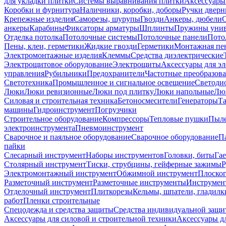
для укладки плитки
Системы выравнивания плитки
Аксессуары
Коробки и фурнитура
Наличники, коробки, доборы
Ручки дверн
Крепежные изделия
Саморезы, шурупы
Гвозди
Анкеры, дюбели
анкеры
Карабины
Фиксаторы арматуры
Шплинты
Пружины унив
Отделка потолка
Потолочные системы
Потолочные панели
Пото
Пены, клеи, герметики
Жидкие гвозди
Герметики
Монтажная пе
Электромонтажные изделия
Клеммы
Средства диэлектрические
Электрощитовое оборудование
Электрощиты
Аксессуары для э
управления
Рубильники
Предохранители
Частотные преобразов
Светотехника
Промышленное и сигнальное освещение
Светоди
Люки
Люки ревизионные
Люки под плитку
Люки напольные
Люк
Силовая и строительная техника
Бетоносмесители
Генераторы
Та
машины
Гидроинструмент
Погрузчики
Строительное оборудование
Компрессоры
Тепловые пушки
Пыле
электроинструмента
Пневмоинструмент
Сварочное и паяльное оборудование
Сварочное оборудование
П
пайки
Слесарный инструмент
Наборы инструментов
Головки, биты
Га
Столярный инструмент
Тиски, струбцины, гейферные зажимы
Р
Электромонтажный инструмент
Обжимной инструмент
Плоског
Разметочный инструмент
Разметочные инструменты
Инструмент
Отделочный инструмент
Плиткорезы
Кельмы, шпатели, гладилк
работ
Пленки строительные
Спецодежда и средства защиты
Средства индивидуальной защ
Аксессуары для силовой и строительной техники
Аксессуары дл