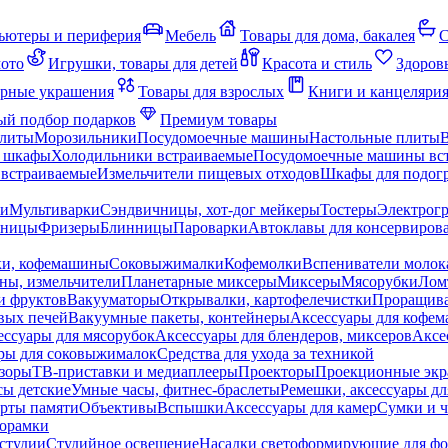
ьютеры и периферия
Мебель
Товары для дома, бакалея
С
мото
Игрушки, товары для детей
Красота и стиль
Здоров
рные украшения
Товары для взрослых
Книги и канцеляри
й подбор подарков
Премиум товары
плиты
Морозильники
Посудомоечные машины
Настольные плиты
 шкафы
Холодильники встраиваемые
Посудомоечные машины вс
встраиваемые
Измельчители пищевых отходов
Шкафы для подогр
чи
Мультиварки
Сэндвичницы, хот-дог мейкеры
Тостеры
Электрог
еницы
Фризеры
Блинницы
Пароварки
Автоклавы для консервиров
ки, кофемашины
Соковыжималки
Кофемолки
Вспениватели молок
ны, измельчители
Планетарные миксеры
Миксеры
Мясорубки
Лом
и фруктов
Вакууматоры
Открывалки, картофелечистки
Проращива
вых печей
Вакуумные пакеты, контейнеры
Аксессуары для кофе
ессуары для мясорубок
Аксессуары для блендеров, миксеров
Аксе
ры для соковыжималок
Средства для ухода за техникой
зоры
ТВ-приставки и медиаплееры
Проекторы
Проекционные эк
сы детские
Умные часы, фитнес-браслеты
Ремешки, аксессуары дл
рты памяти
Объективы
Вспышки
Аксессуары для камер
Сумки и ч
орамки
студии
Студийное освещение
Насадки светоформирующие для фо