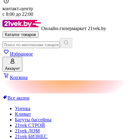
контакт-центр
с
8:00
до
22:00
Онлайн-гипермаркет 21vek.by
Каталог товаров
Избранное
Аккаунт
Корзина
Все акции
Уценка
Климат
Батуты бассейны
21vek СТРОЙ
21vek ДОМ
21vek БИЗНЕС