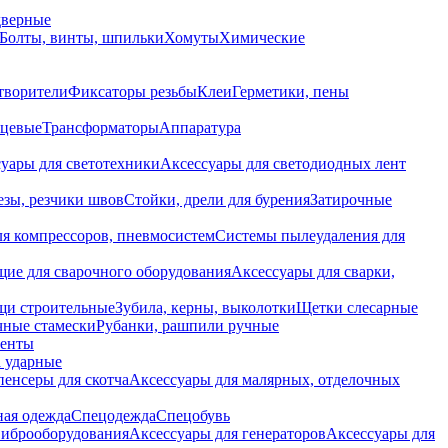
дверные
Болты, винты, шпильки
Хомуты
Химические
творители
Фиксаторы резьбы
Клеи
Герметики, пены
нцевые
Трансформаторы
Аппаратура
уары для светотехники
Аксессуары для светодиодных лент
езы, резчики швов
Стойки, дрели для бурения
Затирочные
ля компрессоров, пневмосистем
Системы пылеудаления для
ие для сварочного оборудования
Аксессуары для сварки,
щи строительные
Зубила, керны, выколотки
Щетки слесарные
чные стамески
Рубанки, рашпили ручные
енты
 ударные
енсеры для скотча
Аксессуары для малярных, отделочных
ная одежда
Спецодежда
Спецобувь
виброоборудования
Аксессуары для генераторов
Аксессуары для