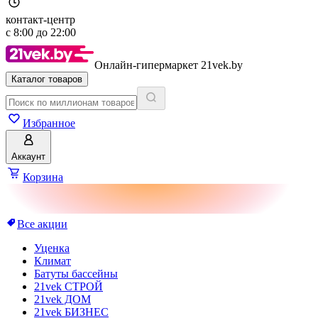
контакт-центр
с
8:00
до
22:00
Онлайн-гипермаркет 21vek.by
Каталог товаров
Избранное
Аккаунт
Корзина
Все акции
Уценка
Климат
Батуты бассейны
21vek СТРОЙ
21vek ДОМ
21vek БИЗНЕС