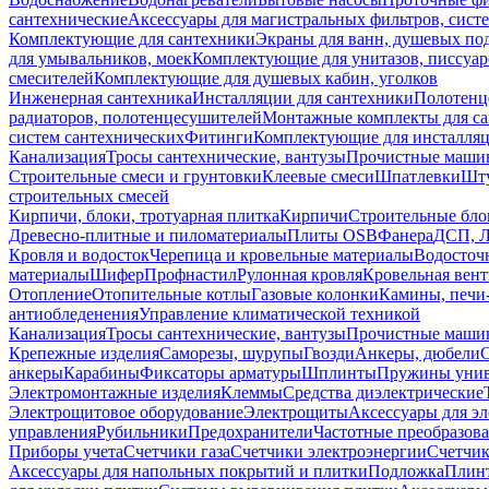
сантехнические
Аксессуары для магистральных фильтров, сист
Комплектующие для сантехники
Экраны для ванн, душевых по
для умывальников, моек
Комплектующие для унитазов, писсуар
смесителей
Комплектующие для душевых кабин, уголков
Инженерная сантехника
Инсталляции для сантехники
Полотенц
радиаторов, полотенцесушителей
Монтажные комплекты для с
систем сантехнических
Фитинги
Комплектующие для инсталля
Канализация
Тросы сантехнические, вантузы
Прочистные маши
Строительные смеси и грунтовки
Клеевые смеси
Шпатлевки
Шту
строительных смесей
Кирпичи, блоки, тротуарная плитка
Кирпичи
Строительные бло
Древесно-плитные и пиломатериалы
Плиты OSB
Фанера
ДСП, 
Кровля и водосток
Черепица и кровельные материалы
Водосточ
материалы
Шифер
Профнастил
Рулонная кровля
Кровельная вен
Отопление
Отопительные котлы
Газовые колонки
Камины, печи
антиобледенения
Управление климатической техникой
Канализация
Тросы сантехнические, вантузы
Прочистные маши
Крепежные изделия
Саморезы, шурупы
Гвозди
Анкеры, дюбели
анкеры
Карабины
Фиксаторы арматуры
Шплинты
Пружины унив
Электромонтажные изделия
Клеммы
Средства диэлектрические
Электрощитовое оборудование
Электрощиты
Аксессуары для э
управления
Рубильники
Предохранители
Частотные преобразов
Приборы учета
Счетчики газа
Счетчики электроэнергии
Счетчи
Аксессуары для напольных покрытий и плитки
Подложка
Плинт