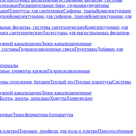
иленовые
Расширительные баки, гидроаккумуляторы
ванн
Плинтусы для сантехники
Сифоны, трапы
Комплектующие
уров
Комплектующие для сифонов, трапов
Комплектующие для
ьные фильтры, системы сантехнические
Комплектующие для
юки сантехнические
Аксессуары для магистральных фильтров,
ружной канализации
Люки канализационные
 составы
Гидроизоляционные смеси
Грунтовки
Добавки для
атериалы
рные элементы кровли
Гидроизоляционные
оры отопления, батареи
Теплый пол
Теплые плинтусы
Системы
ружной канализации
Люки канализационные
Болты, винты, шпильки
Хомуты
Химические
нцевые
Трансформаторы
Аппаратура
я плитки
Порожки, профили для пола и плитки
Приспособления