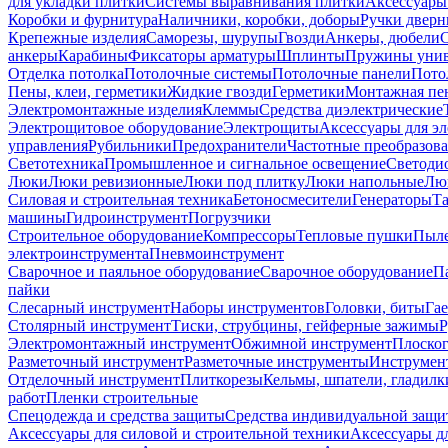
для укладки плитки
Системы выравнивания плитки
Аксессуары
Коробки и фурнитура
Наличники, коробки, доборы
Ручки дверн
Крепежные изделия
Саморезы, шурупы
Гвозди
Анкеры, дюбели
анкеры
Карабины
Фиксаторы арматуры
Шплинты
Пружины унив
Отделка потолка
Потолочные системы
Потолочные панели
Пото
Пены, клеи, герметики
Жидкие гвозди
Герметики
Монтажная пе
Электромонтажные изделия
Клеммы
Средства диэлектрические
Электрощитовое оборудование
Электрощиты
Аксессуары для э
управления
Рубильники
Предохранители
Частотные преобразов
Светотехника
Промышленное и сигнальное освещение
Светоди
Люки
Люки ревизионные
Люки под плитку
Люки напольные
Люк
Силовая и строительная техника
Бетоносмесители
Генераторы
Та
машины
Гидроинструмент
Погрузчики
Строительное оборудование
Компрессоры
Тепловые пушки
Пыле
электроинструмента
Пневмоинструмент
Сварочное и паяльное оборудование
Сварочное оборудование
П
пайки
Слесарный инструмент
Наборы инструментов
Головки, биты
Га
Столярный инструмент
Тиски, струбцины, гейферные зажимы
Р
Электромонтажный инструмент
Обжимной инструмент
Плоског
Разметочный инструмент
Разметочные инструменты
Инструмент
Отделочный инструмент
Плиткорезы
Кельмы, шпатели, гладилк
работ
Пленки строительные
Спецодежда и средства защиты
Средства индивидуальной защ
Аксессуары для силовой и строительной техники
Аксессуары дл