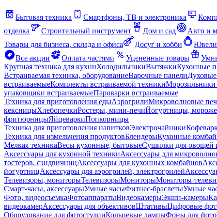
Бытовая техника
Смартфоны, ТВ и электроника
Комп
отделка
Строительный инструмент
Дом и сад
Авто и 
Товары для бизнеса, склада и офиса
Досуг и хобби
Ювели
Все акции
Оплата частями
Уцененные товары
Умны
Крупная техника для кухни
Холодильники
Вытяжки
Кухонные 
Встраиваемая техника, оборудование
Варочные панели
Духовые
встраиваемые
Комплекты встраиваемой техники
Морозильники 
упаковщики встраиваемые
Пароварки встраиваемые
Техника для приготовления еды
Аэрогрили
Микроволновые пе
кексницы
Хлебопечки
Ростеры, мини-печи
Йогуртницы, морож
фритюрницы
Яйцеварки
Попкорницы
Техника для приготовления напитков
Электрочайники
Кофевар
Техника для измельчения продуктов
Блендеры
Кухонные комбай
Мелкая техника
Весы кухонные, бытовые
Сушилки для овощей 
Аксессуары для кухонной техники
Аксессуары для микроволно
тостеров, сэндвичниц
Аксессуары для кухонных комбайнов
Акс
йогуртниц
Аксессуары для аэрогрилей, электрогрилей
Аксессуа
Телевизоры, мониторы
Телевизоры
Мониторы
Мониторы-телеви
Смарт-часы, аксессуары
Умные часы
Фитнес-браслеты
Умные ча
Фото, видеосъемка
Фотоаппараты
Видеокамеры
Экшн-камеры
Ка
видеокамер
Аксессуары для объективов
Штативы
Цифровые фот
Оборудование для фотостудии
Кольцевые лампы
Фоны для фото