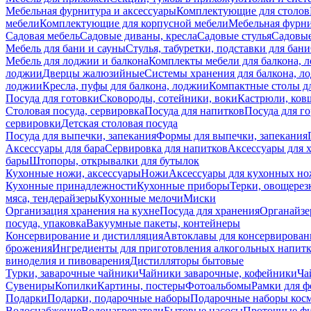
Мебельная фурнитура и аксессуары
Комплектующие для столов
мебели
Комплектующие для корпусной мебели
Мебельная фурн
Садовая мебель
Садовые диваны, кресла
Садовые стулья
Садовые
Мебель для бани и сауны
Стулья, табуретки, подставки для бани
Мебель для лоджии и балкона
Комплекты мебели для балкона, 
лоджии
Дверцы жалюзийные
Системы хранения для балкона, л
лоджии
Кресла, пуфы для балкона, лоджии
Компактные столы дл
Посуда для готовки
Сковороды, сотейники, воки
Кастрюли, ков
Столовая посуда, сервировка
Посуда для напитков
Посуда для г
сервировки
Детская столовая посуда
Посуда для выпечки, запекания
Формы для выпечки, запекания
Аксессуары для бара
Сервировка для напитков
Аксессуары для 
бары
Штопоры, открывалки для бутылок
Кухонные ножи, аксессуары
Ножи
Аксессуары для кухонных н
Кухонные принадлежности
Кухонные приборы
Терки, овощерез
мяса, тендерайзеры
Кухонные мелочи
Миски
Организация хранения на кухне
Посуда для хранения
Органайзе
посуда, упаковка
Вакуумные пакеты, контейнеры
Консервирование и дистилляция
Автоклавы для консервирован
брожения
Ингредиенты для приготовления алкогольных напит
виноделия и пивоварения
Дистилляторы бытовые
Турки, заварочные чайники
Чайники заварочные, кофейники
Ча
Сувениры
Копилки
Картины, постеры
Фотоальбомы
Рамки для ф
Подарки
Подарки, подарочные наборы
Подарочные наборы косм
Водоснабжение
Водонагреватели
Бытовые насосы
Проточные фи