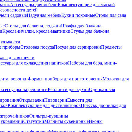
ваток
Аксессуары для мебели
Комплектующие для мягкой
безопасности детей
чели садовые
Надувная мебель
Кухни походные
Столы для сада
вые
Столы для балкона, лоджии
Шкафы для балкона,
ии
Кресла-качалки, кресла-маятники
Стулья для балкона,
роемкости
е приборы
Столовая посуда
Посуда для сервировки
Предметы
укава для выпечки
ссуары для охлаждения напитков
Наборы для бара, мини-
сита, воронки
Формы, приборы для приготовления
Молотки для
аксессуары на рейлинги
Рейлинги для кухни
Одноразовая
вирования
Открывалки
Пивоварни
Емкости для
тков
Комплектующие для дистилляторов
Прессы, дробилки для
лектрочайников
Фильтры-кувшины
я украшений
Статуэтки
Магниты сувенирные
Иконы
ля проточных фильтров
Магистральные фильтры, системы