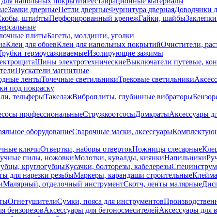
 для напольных покрытий
Реставрационные материалы
ые
Замки дверные
Петли дверные
Фурнитура дверная
Доводчики 
Скобы, штифты
Перфорированный крепеж
Гайки, шайбы
Заклепки
ерсальные
лочные плиты
Багеты, молдинги, уголки
на
Клеи для обоев
Клеи для напольных покрытий
Очистители, рас
Трубки термоусаживаемые
Изолирующие зажимы
лектрощита
Шины электротехнические
Выключатели путевые, ко
атели
Пускатели магнитные
одные ленты
Точечные светильники
Трековые светильники
Аксесс
и под покраску
ли, тельферы
Такелаж
Виброплиты, глубинные вибраторы
Бензор
сосы профессиональные
Стружкоотсосы
Домкраты
Аксессуары д
аяльное оборудование
Сварочные маски, аксессуары
Комплектующ
ечные ключи
Отвертки, наборы отверток
Ножницы слесарные
Кле
учные пилы, ножовки
Молотки, кувалды, киянки
Напильники
Ру
убцы, круглогубцы
Кусачки, болторезы, кабелерезы
Специнструм
ы для нарезки резьбы
Маркеры, карандаши строительные
Клейма
и
Малярный, отделочный инструмент
Скотч, ленты малярные
Дисп
иты
Огнетушители
Сумки, пояса для инструментов
Производствен
я бензорезов
Аксессуары для бетоносмесителей
Аксессуары для 