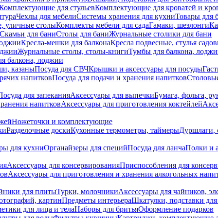
Комплектующие для стульев
Комплектующие для кроватей и кро
итура
Чехлы для мебели
Системы хранения для кухни
Товары для 
, уличные столы
Комплекты мебели для сада
Гамаки, шезлонги
Ка
Скамьи для бани
Столы для бани
Журнальные столики для бани
лоджии
Кресла-мешки для балкона
Кресла подвесные, стулья садо
оджии
Журнальные столы, столы-книги
Тумбы для балкона, лодж
я балкона, лоджии
ши, казаны
Посуда для СВЧ
Крышки и аксессуары для посуды
Гаст
орячих напитков
Посуда для подачи и хранения напитков
Столовы
Посуда для запекания
Аксессуары для выпечки
Бумага, фольга, р
хранения напитков
Аксессуары для приготовления коктейлей
Аксе
ожей
Ножеточки и комплектующие
ки
Разделочные доски
Кухонные термометры, таймеры
Дуршлаги, 
ры для кухни
Органайзеры для специй
Посуда для ланча
Полки и 
ия
Аксессуары для консервирования
Приспособления для консер
ков
Аксессуары для приготовления и хранения алкогольных напи
йники для плиты
Турки, молочники
Аксессуары для чайников, э
отографий, картин
Предметы интерьера
Шкатулки, подставки дл
етики для лица и тела
Наборы для бритья
Оформление подарков
льтры для воды
Фильтры-кувшины
Картриджи, комплектующие д