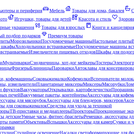
ьютеры и периферия
Мебель
Товары для дома, бакалея
С
мото
Игрушки, товары для детей
Красота и стиль
Здоров
рные украшения
Товары для взрослых
Книги и канцеляри
й подбор подарков
Премиум товары
плиты
Морозильники
Посудомоечные машины
Настольные плиты
 шкафы
Холодильники встраиваемые
Посудомоечные машины вс
встраиваемые
Измельчители пищевых отходов
Шкафы для подогр
чи
Мультиварки
Сэндвичницы, хот-дог мейкеры
Тостеры
Электрог
еницы
Фризеры
Блинницы
Пароварки
Автоклавы для консервиров
ки, кофемашины
Соковыжималки
Кофемолки
Вспениватели молок
ны, измельчители
Планетарные миксеры
Миксеры
Мясорубки
Лом
и фруктов
Вакууматоры
Открывалки, картофелечистки
Проращива
вых печей
Вакуумные пакеты, контейнеры
Аксессуары для кофе
ессуары для мясорубок
Аксессуары для блендеров, миксеров
Аксе
ры для соковыжималок
Средства для ухода за техникой
зоры
ТВ-приставки и медиаплееры
Проекторы
Проекционные эк
сы детские
Умные часы, фитнес-браслеты
Ремешки, аксессуары дл
рты памяти
Объективы
Вспышки
Аксессуары для камер
Сумки и ч
орамки
студии
Студийное освещение
Насадки светоформирующие для фо