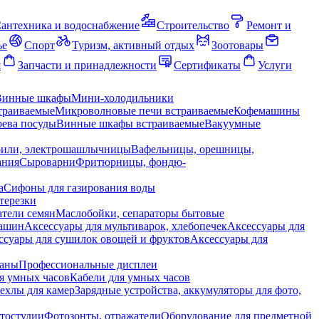
антехника и водоснабжение
Строительство
Ремонт и
ье
Спорт
Туризм, активный отдых
Зоотовары
я
Запчасти и принадлежности
Сертификаты
Услуги
Винные шкафы
Мини-холодильники
траиваемые
Микроволновые печи встраиваемые
Кофемашины
ева посуды
Винные шкафы встраиваемые
Вакуумные
рили, электрошашлычницы
Вафельницы, орешницы,
ания
Сыроварни
Фритюрницы, фондю-
а
Сифоны для газирования воды
терезки
тели семян
Маслобойки, сепараторы бытовые
машин
Аксессуары для мультиварок, хлебопечек
Аксессуары для
ссуары для сушилок овощей и фруктов
Аксессуары для
раны
Профессиональные дисплеи
я умных часов
Кабели для умных часов
ехлы для камер
Зарядные устройства, аккумуляторы для фото,
тостудии
Фотозонты, отражатели
Оборудование для предметной