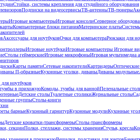
студии
Стойки, системы крепления для студийного оборудования
елевизоров
Подписки на видеосервисы
ТВ-антенны
ТВ-тюнеры
Ак
теры
Игровые компьютеры
Игровые консоли
Серверное оборудов
карты
Компьютерные блоки питания
Материнские платы
Системы
накопителей
ов
Аксессуары для ноутбуков
Очки для компьютера
Рюкзаки для но
контроллеры
Игровые ноутбуки
Игровые компьютеры
Игровые ви
ие
Столы геймерские
Игровые микрофоны
Игровая мультимедиа 
ониторов
диски
Карты памяти
Сетевые накопители
Картридеры
Оптические
иваны П-образные
Кухонные уголки, диваны
Диваны модульные
 для ноутбуков
тумбы в прихожую
Комоды, тумбы для ванной
Пеленальные стол
ьютерные
Детские столы
Туалетные столики
Журнальные столы
Са
денные группы
Столы-книги
ухни
уреты барные
Кухонный гарнитур
Кухонные модули
Кухонные угол
ры
Детские кроватки-трансформеры
Столы-трансформеры
ки, секции
Полки, стеллажи, системы хранения
Стулья, кресла
Ко
емы хранения в прихожую
Вешалки, подставки для зонтов
Банкет