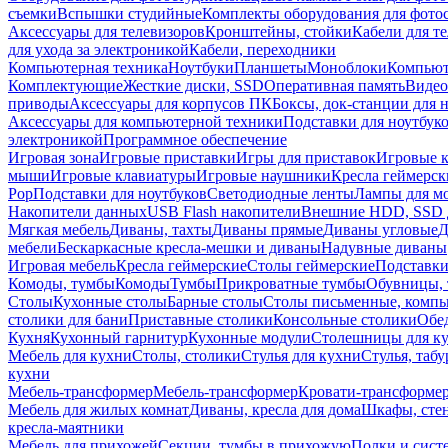
съемки
Вспышки студийные
Комплекты оборудования для фото
Аксессуары для телевизоров
Кронштейны, стойки
Кабели для т
для ухода за электроникой
Кабели, переходники
Компьютерная техника
Ноутбуки
Планшеты
Моноблоки
Компью
Комплектующие
Жесткие диски, SSD
Оперативная память
Видео
приводы
Аксессуары для корпусов ПК
Боксы, док-станции для 
Аксессуары для компьютерной техники
Подставки для ноутбук
электроникой
Программное обеспечение
Игровая зона
Игровые приставки
Игры для приставок
Игровые 
мыши
Игровые клавиатуры
Игровые наушники
Кресла геймерск
Pop
Подставки для ноутбуков
Светодиодные ленты
Лампы для м
Накопители данных
USB Flash накопители
Внешние HDD, SSD 
Мягкая мебель
Диваны, тахты
Диваны прямые
Диваны угловые
Д
мебели
Бескаркасные кресла-мешки и диваны
Надувные диваны
Игровая мебель
Кресла геймерские
Столы геймерские
Подставки
Комоды, тумбы
Комоды
Тумбы
Прикроватные тумбы
Обувницы, 
Столы
Кухонные столы
Барные столы
Столы письменные, комп
столики для бани
Приставные столики
Консольные столики
Обе
Кухня
Кухонный гарнитур
Кухонные модули
Столешницы для к
Мебель для кухни
Столы, столики
Стулья для кухни
Стулья, таб
кухни
Мебель-трансформер
Мебель-трансформер
Кровати-трансформе
Мебель для жилых комнат
Диваны, кресла для дома
Шкафы, стен
кресла-маятники
Мебель для прихожей
Секции, тумбы в прихожую
Полки и сист