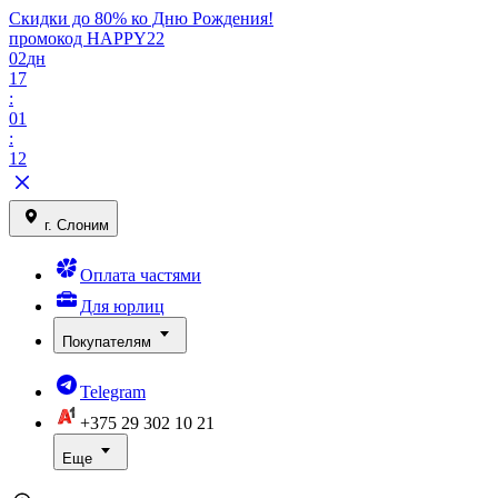
Скидки до 80% ко Дню Рождения!
промокод HAPPY22
02
дн
17
:
01
:
12
г. Слоним
Оплата частями
Для юрлиц
Покупателям
Telegram
+375 29
302 10 21
Еще