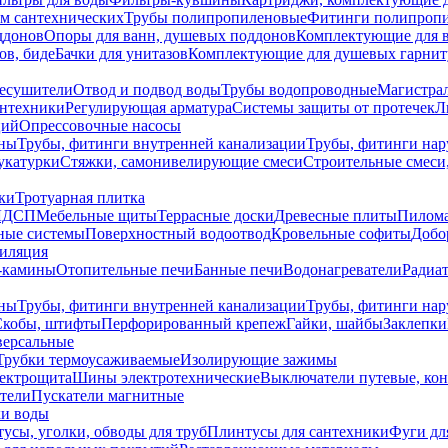
ем сантехнических
Трубы полипропиленовые
Фитинги полипроп
ддонов
Опоры для ванн, душевых поддонов
Комплектующие для 
ов, биде
Бачки для унитазов
Комплектующие для душевых гарнит
есушители
Отвод и подвод воды
Трубы водопроводные
Магистрал
антехники
Регулирующая арматура
Системы защиты от протечек
Л
ций
Опрессовочные насосы
ны
Трубы, фитинги внутренней канализации
Трубы, фитинги на
катурки
Стяжки, самонивелирующие смеси
Строительные смеси,
ки
Тротуарная плитка
ЛДСП
Мебельные щиты
Террасные доски
Древесные плиты
Пилом
ные системы
Поверхностный водоотвод
Кровельные софиты
Добо
тиляция
-камины
Отопительные печи
Банные печи
Водонагреватели
Радиат
ны
Трубы, фитинги внутренней канализации
Трубы, фитинги на
Скобы, штифты
Перфорированный крепеж
Гайки, шайбы
Заклепки
ерсальные
Трубки термоусаживаемые
Изолирующие зажимы
лектрощита
Шины электротехнические
Выключатели путевые, ко
атели
Пускатели магнитные
ки воды
усы, уголки, обводы для труб
Плинтусы для сантехники
Фуги дл