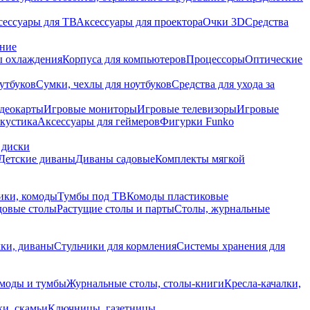
сессуары для ТВ
Аксессуары для проектора
Очки 3D
Средства
ание
 охлаждения
Корпуса для компьютеров
Процессоры
Оптические
утбуков
Сумки, чехлы для ноутбуков
Средства для ухода за
деокарты
Игровые мониторы
Игровые телевизоры
Игровые
акустика
Аксессуары для геймеров
Фигурки Funko
 диски
Детские диваны
Диваны садовые
Комплекты мягкой
ики, комоды
Тумбы под ТВ
Комоды пластиковые
довые столы
Растущие столы и парты
Столы, журнальные
ки, диваны
Стульчики для кормления
Системы хранения для
моды и тумбы
Журнальные столы, столы-книги
Кресла-качалки,
ки, скамьи
Ключницы, газетницы