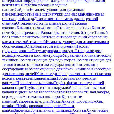
материалы
Шифер
Профнастил
Рулонная кровля
Кровельная
вентиляция
Отделка фасада
Фасадные
панели
Сайдинг
Комплектующие для фасадных
панелей
Декоративные штукатурки для фасада
Клинкерная
плитка для фасада
Декоративный камень для наружной
отделки
Отопление
Отопительные котлы
Газовые
колонки
Камины, печи-камины
Отопительные печи
Банные
печи
Водонагреватели
Радиаторы отопления, батареи
Теплый
пол
Теплые плинтусы
Системы антиобледенения
Управление
климатической техникой
Комплектующие для отопительного
оборудования
Стабилизаторы напряжения
Насосы
циркуляционные
Регулирующая арматура
Отвод и подвод
воды
Дымоходы и комплектующие
Управление климатической
техникой
Комплектующие для радиаторов
Комплектующие для
теплого пола
Топливо и аксессуары для отопительного
оборудования
Комплектующие для печей, каминов
Аксессуары
для каминов, печей
Комплектующие для отопительных котлов,
водонагревателей
Канализация
Тросы сантехнические,
вантузы
Прочистные машины
Трубы, фитинги внутренней
канализации
Трубы, фитинги наружной канализации
Люки
канализационные
Металлопрокат
Металлопрокат
Сваи
Заборы,
ограждения
Автоматика для ворот
Крепежные
изделия
Саморезы, шурупы
Гвозди
Анкеры, дюбели
Скобы,
штифты
Перфорированный крепеж
Гайки,
шайбы
Заклепки
Болты, винты, шпильки
Хомуты
Химические