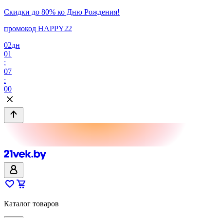
Скидки до 80% ко Дню Рождения!
промокод HAPPY22
02
дн
01
:
07
:
00
Каталог товаров