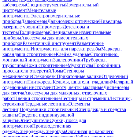
кабелерезы
Специнструменты
Измерительный
инструмент
Мерительные
инструменты
Электроизмерительные
приборы
Дальномеры
Дальномеры оптические
Нивелиры,
лазерные уровни
Пирометры
Детекторы и
тестеры
Толщиномеры
Специальные измерительные
приборы
Аксессуары для измерительных
приборов
Разметочный инструмент
Разметочные
инструменты
Инструменты для нарезки резьбы
Маркеры,
карандаши строительные
Клейма ударные
Строительно-
монтажный инструмент
Заклепочники
Труборезы,
трубогибы
Ножи строительные
Мультитулы
Пробойники,
просекатели отверстий
Ломы
Степлеры
механические
Стеклорезы
Прикаточные валики
Отделочный
инструмент
Плиткорезы
Кельмы, шпатели, гладилки
Малярный,
отделочный инструмент
Скотч, ленты малярные
Диспенсеры
для скотча
Аксессуары для малярных, отделочных
работ
Пленки строительные
Лестницы и стремянки
Лестницы,
стремянки
Чердачные лестницы
Элементы
лестниц
Подъемники строительные
Спецодежда и средства
защиты
Средства индивидуальной
защиты
Огнетушители
Сумки, пояса для
инструментов
Производственная
одежда
Спецодежда
Спецобувь
Организация рабочего
пространства
Фонари, прожекторы
Кейсы, ящики для