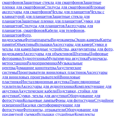
смартфонов
Защитные стекла для смартфонов
Защитные
пленки для смартфонов
Стилусы для смартфонов
Игровые
аксессуары для смартфонов
Чехлы для планшетов
Чехлы с
клавиатурой для планшетов
Защитные стекла для
планшетов
Защитные пленки для планшетов
Сумки для
планшетов
Стилусы для планшетов
Аксессуары для
планшетов, смартфонов
Кабели для телефонов,
планшетов
Фото,
видеосъемка
Фотоаппараты
Видеокамеры
Экшн-камеры
Карты
памяти
Объективы
Вспышки
Аксессуары для камер
Сумки и
чехлы для камер
Зарядные устройства, аккумуляторы для фото,
видеокамер
Аксессуары для объективов
Штативы
Цифровые
фоторамки
Аудиотехника
Мультимедиа акустика
Радиочасы,
метеостанции
Радиоприемники
Музыкальные
центры
Домашние кинотеатры
Акустические
системы
Проигрыватели виниловых пластинок
Аксессуары
для виниловых проигрывателей
Виниловые
пластинки
Инсталляционная акустика
Трансляционные
усилители
Аксессуары для аудиотехники
Комплектующие для
акустики
Акустические кабели
Подставки, стойки для
акустики
Сумки, чехлы для акустики
Оборудование для
фотостудии
Кольцевые лампы
Фоны для фотостудии
Студийное
освещение
Насадки светоформирующие для
фотостудии
Фотозонты, отражатели
Оборудование для
предметной съемки
Вспышки студийные
Комплекты