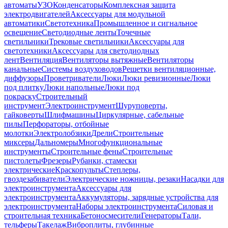
автоматы
УЗО
Конденсаторы
Комплексная защита
электродвигателей
Аксессуары для модульной
автоматики
Светотехника
Промышленное и сигнальное
освещение
Светодиодные ленты
Точечные
светильники
Трековые светильники
Аксессуары для
светотехники
Аксессуары для светодиодных
лент
Вентиляция
Вентиляторы вытяжные
Вентиляторы
канальные
Системы воздуховодов
Решетки вентиляционные,
диффузоры
Проветриватели
Люки
Люки ревизионные
Люки
под плитку
Люки напольные
Люки под
покраску
Строительный
инструмент
Электроинструмент
Шуруповерты,
гайковерты
Шлифмашины
Циркулярные, сабельные
пилы
Перфораторы, отбойные
молотки
Электролобзики
Дрели
Строительные
миксеры
Дальномеры
Многофункциональные
инструменты
Строительные фены
Строительные
пистолеты
Фрезеры
Рубанки, стамески
электрические
Краскопульты
Степлеры,
гвоздезабиватели
Электрические ножницы, резаки
Насадки для
электроинструмента
Аксессуары для
электроинструмента
Аккумуляторы, зарядные устройства для
электроинструмента
Наборы электроинструмента
Силовая и
строительная техника
Бетоносмесители
Генераторы
Тали,
тельферы
Такелаж
Виброплиты, глубинные