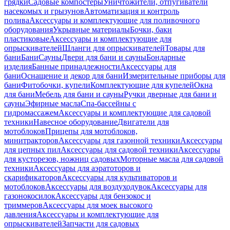
грядки
Садовые компостеры
Уничтожители, отпугиватели
насекомых и грызунов
Автоматизация и контроль
полива
Аксессуары и комплектующие для поливочного
оборудования
Укрывные материалы
Бочки, баки
пластиковые
Аксессуары и комплектующие для
опрыскивателей
Шланги для опрыскивателей
Товары для
бани
Бани
Сауны
Двери для бани и сауны
Бондарные
изделия
Банные принадлежности
Аксессуары для
бани
Оснащение и декор для бани
Измерительные приборы для
бани
Фитобочки, купели
Комплектующие для купелей
Окна
для бани
Мебель для бани и сауны
Ручки дверные для бани и
сауны
Эфирные масла
Спа-бассейны с
гидромассажем
Аксессуары и комплектующие для садовой
техники
Навесное оборудование
Двигатели для
мотоблоков
Прицепы для мотоблоков,
минитракторов
Аксессуары для газонной техники
Аксессуары
для цепных пил
Аксессуары для садовой техники
Аксессуары
для кусторезов, ножниц садовых
Моторные масла для садовой
техники
Аксессуары для аэратоторов и
скарификаторов
Аксессуары для культиваторов и
мотоблоков
Аксессуары для воздуходувок
Аксессуары для
газонокосилок
Аксессуары для бензокос и
триммеров
Аксессуары для моек высокого
давления
Аксессуары и комплектующие для
опрыскивателей
Запчасти для садовых