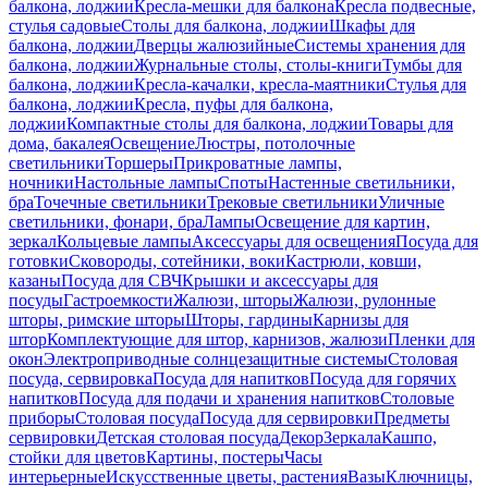
балкона, лоджии
Кресла-мешки для балкона
Кресла подвесные,
стулья садовые
Столы для балкона, лоджии
Шкафы для
балкона, лоджии
Дверцы жалюзийные
Системы хранения для
балкона, лоджии
Журнальные столы, столы-книги
Тумбы для
балкона, лоджии
Кресла-качалки, кресла-маятники
Стулья для
балкона, лоджии
Кресла, пуфы для балкона,
лоджии
Компактные столы для балкона, лоджии
Товары для
дома, бакалея
Освещение
Люстры, потолочные
светильники
Торшеры
Прикроватные лампы,
ночники
Настольные лампы
Споты
Настенные светильники,
бра
Точечные светильники
Трековые светильники
Уличные
светильники, фонари, бра
Лампы
Освещение для картин,
зеркал
Кольцевые лампы
Аксессуары для освещения
Посуда для
готовки
Сковороды, сотейники, воки
Кастрюли, ковши,
казаны
Посуда для СВЧ
Крышки и аксессуары для
посуды
Гастроемкости
Жалюзи, шторы
Жалюзи, рулонные
шторы, римские шторы
Шторы, гардины
Карнизы для
штор
Комплектующие для штор, карнизов, жалюзи
Пленки для
окон
Электроприводные солнцезащитные системы
Столовая
посуда, сервировка
Посуда для напитков
Посуда для горячих
напитков
Посуда для подачи и хранения напитков
Столовые
приборы
Столовая посуда
Посуда для сервировки
Предметы
сервировки
Детская столовая посуда
Декор
Зеркала
Кашпо,
стойки для цветов
Картины, постеры
Часы
интерьерные
Искусственные цветы, растения
Вазы
Ключницы,