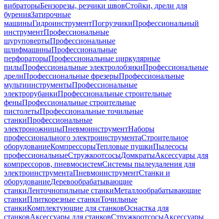
вибраторы
Бензорезы, резчики швов
Стойки, дрели для
бурения
Затирочные
машины
Гидроинструмент
Погрузчики
Профессиональный
инструмент
Профессиональные
шуруповерты
Профессиональные
шлифмашины
Профессиональные
перфораторы
Профессиональные циркулярные
пилы
Профессиональные электролобзики
Профессиональные
дрели
Профессиональные фрезеры
Профессиональные
мультиинструменты
Профессиональные
электрорубанки
Профессиональные строительные
фены
Профессиональные строительные
пистолеты
Профессиональные точильные
станки
Профессиональные
электроножницы
Пневмоинструмент
Наборы
профессионального электроинструмента
Строительное
оборудование
Компрессоры
Тепловые пушки
Пылесосы
профессиональные
Стружкоотсосы
Домкраты
Аксессуары для
компрессоров, пневмосистем
Системы пылеудаления для
электроинструмента
Пневмоинструмент
Станки и
оборудование
Деревообрабатывающие
станки
Ленточнопильные станки
Металлообрабатывающие
станки
Плиткорезные станки
Точильные
станки
Комплектующие для станков
Оснастка для
станков
Аксессуары для станков
Стружкоотсосы
Аксессуары