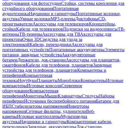
оборудования для фотостудии
Стойки, системы крепления для
студийного оборудования
Портативная
аудиотехника
Наушники и гарнитуры
Портативные колонки,
акустика
Умные колонки
MP3-плееры
Диктофоны
CD-
проигрыватели
Аксессуары для телевизоров
Кронштейны,
стойки
Кабели для телевизоров
Подписки на видеосервисы
ТВ-
антенны
ТВ-тюнеры
Аксессуары для ТВ
Аксессуары для
проектора
Очки 3D
Средства для ухода за
электроникой
Кабели, переходники
Аксессуары для
портативных устройств
Портативные аккумуляторы
Элементы
питания, зарядные устройства
Аккумуляторные
батареи
Держатели, док-станции
Аксессуары для планшетов,
смартфонов
Кабели для телефонов, планшетов
Зарядные
устройства для телефонов, планшетов
Компьютеры и
периферия
Компьютерная
техника
Ноутбуки
Планшеты
Моноблоки
Компьютеры
Игровые
компьютеры
Игровые консоли
Серверное
оборудование
Компьютерная
периферия
Мониторы
Мыши
Клавиатуры
Стилусы
Наборы
периферии
Источники бесперебойного питания
Батареи для
ИБП
Стабилизаторы напряжения
Инверторы
напряжения
Сетевые фильтры, удлинители
Веб-
камеры
Игровые контроллеры
Мультимедиа
акустика
Наушники и гарнитуры
Компьютерные кабели,
переходники
Зарядные, аккумуляторы
Док-станции,