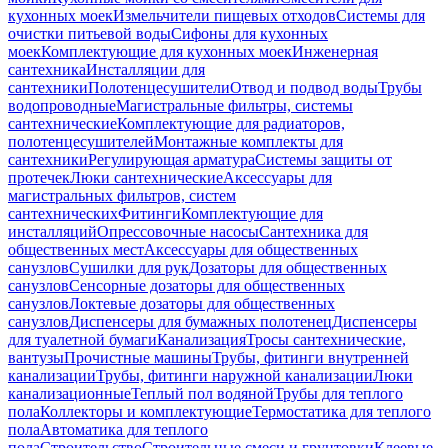
кухонных моек
Измельчители пищевых отходов
Системы для
очистки питьевой воды
Сифоны для кухонных
моек
Комплектующие для кухонных моек
Инженерная
сантехника
Инсталляции для
сантехники
Полотенцесушители
Отвод и подвод воды
Трубы
водопроводные
Магистральные фильтры, системы
сантехнические
Комплектующие для радиаторов,
полотенцесушителей
Монтажные комплекты для
сантехники
Регулирующая арматура
Системы защиты от
протечек
Люки сантехнические
Аксессуары для
магистральных фильтров, систем
сантехнических
Фитинги
Комплектующие для
инсталляций
Опрессовочные насосы
Сантехника для
общественных мест
Аксессуары для общественных
санузлов
Сушилки для рук
Дозаторы для общественных
санузлов
Сенсорные дозаторы для общественных
санузлов
Локтевые дозаторы для общественных
санузлов
Диспенсеры для бумажных полотенец
Диспенсеры
для туалетной бумаги
Канализация
Тросы сантехнические,
вантузы
Прочистные машины
Трубы, фитинги внутренней
канализации
Трубы, фитинги наружной канализации
Люки
канализационные
Теплый пол водяной
Трубы для теплого
пола
Коллекторы и комплектующие
Термостатика для теплого
пола
Автоматика для теплого
пола
Строительство
Строительные смеси и грунтовки
Клеевые