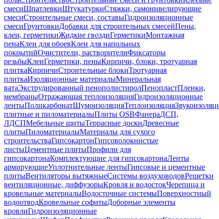
смеси
Шпатлевки
Штукатурки
Стяжки, самонивелирующие
смеси
Строительные смеси, составы
Гидроизоляционные
смеси
Грунтовки
Добавки для строительных смесей
Пены,
клеи, герметики
Жидкие гвозди
Герметики
Монтажная
пена
Клеи для обоев
Клеи для напольных
покрытий
Очистители, растворители
Фиксаторы
резьбы
Клеи
Герметики, пены
Кирпичи, блоки, тротуарная
плитка
Кирпичи
Строительные блоки
Тротуарная
плитка
Изоляционные материалы
Минеральная
вата
Экструдированный пенополистирол
Пенопласт
Пленки,
мембраны
Отражающая теплоизоляция
Гидроизоляционные
ленты
Поликарбонат
Шумоизоляция
Теплоизоляция
Звукоизоляц
плитные и пиломатериалы
Плиты OSB
Фанера
ДСП,
ЛДСП
Мебельные щиты
Террасные доски
Древесные
плиты
Пиломатериалы
Материалы для сухого
строительства
Гипсокартон
Гипсоволокнистые
листы
Цементные плиты
Профили для
гипсокартона
Комплектующие для гипсокартона
Ленты
армирующие
Уплотнительные ленты
Гипсовые и цементные
плиты
Вентиляторы вытяжные
Системы воздуховодов
Решетки
вентиляционные, диффузоры
Кровля и водосток
Черепица и
кровельные материалы
Водосточные системы
Поверхностный
водоотвод
Кровельные софиты
Доборные элементы
кровли
Гидроизоляционные