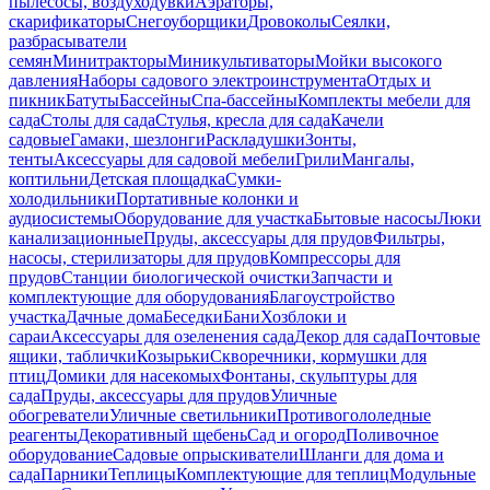
пылесосы, воздуходувки
Аэраторы,
скарификаторы
Снегоуборщики
Дровоколы
Сеялки,
разбрасыватели
семян
Минитракторы
Миникультиваторы
Мойки высокого
давления
Наборы садового электроинструмента
Отдых и
пикник
Батуты
Бассейны
Спа-бассейны
Комплекты мебели для
сада
Столы для сада
Стулья, кресла для сада
Качели
садовые
Гамаки, шезлонги
Раскладушки
Зонты,
тенты
Аксессуары для садовой мебели
Грили
Мангалы,
коптильни
Детская площадка
Сумки-
холодильники
Портативные колонки и
аудиосистемы
Оборудование для участка
Бытовые насосы
Люки
канализационные
Пруды, аксессуары для прудов
Фильтры,
насосы, стерилизаторы для прудов
Компрессоры для
прудов
Станции биологической очистки
Запчасти и
комплектующие для оборудования
Благоустройство
участка
Дачные дома
Беседки
Бани
Хозблоки и
сараи
Аксессуары для озеленения сада
Декор для сада
Почтовые
ящики, таблички
Козырьки
Скворечники, кормушки для
птиц
Домики для насекомых
Фонтаны, скульптуры для
сада
Пруды, аксессуары для прудов
Уличные
обогреватели
Уличные светильники
Противогололедные
реагенты
Декоративный щебень
Сад и огород
Поливочное
оборудование
Садовые опрыскиватели
Шланги для дома и
сада
Парники
Теплицы
Комплектующие для теплиц
Модульные