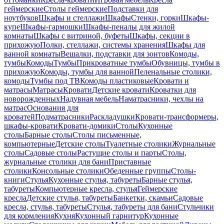
геймерские
Столы геймерские
Подставки для
ноутбуков
Шкафы и стеллажи
Шкафы
Стенки, горки
Шкафы-
купе
Шкафы-гармошки
Шкафы-пеналы для жилой
комнаты
Шкафы с витриной, буфеты
Шкафы, секции в
прихожую
Полки, стеллажи, системы хранения
Шкафы для
ванной комнаты
Вешалки, подставки для зонтов
Комоды,
тумбы
Комоды
Тумбы
Прикроватные тумбы
Обувницы, тумбы в
прихожую
Комоды, тумбы для ванной
Пеленальные столики,
комоды
Тумбы под ТВ
Комоды пластиковые
Кровати и
матрасы
Матрасы
Кровати
Детские кровати
Кроватки для
новорожденных
Надувная мебель
Наматрасники, чехлы на
матрас
Основания для
кроватей
Подматрасники
Раскладушки
Кровати-трансформеры,
шкафы-кровати
Кровати-домики
Столы
Кухонные
столы
Барные столы
Столы письменные,
компьютерные
Детские столы
Туалетные столики
Журнальные
столы
Садовые столы
Растущие столы и парты
Столы,
журнальные столики для бани
Приставные
столики
Консольные столики
Обеденные группы
Столы-
книги
Стулья
Кухонные стулья, табуреты
Барные стулья,
табуреты
Компьютерные кресла, стулья
Геймерские
кресла
Детские стулья, табуреты
Банкетки, скамьи
Садовые
кресла, стулья, табуреты
Стулья, табуреты для бани
Стульчики
для кормления
Кухня
Кухонный гарнитур
Кухонные