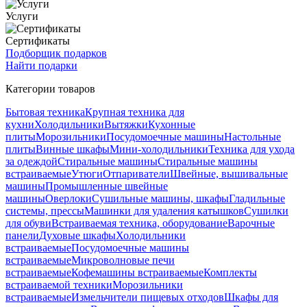
Услуги
Сертификаты
Подборщик подарков
Найти подарки
Категории товаров
Бытовая техника
Крупная техника для
кухни
Холодильники
Вытяжки
Кухонные
плиты
Морозильники
Посудомоечные машины
Настольные
плиты
Винные шкафы
Мини-холодильники
Техника для ухода
за одеждой
Стиральные машины
Стиральные машины
встраиваемые
Утюги
Отпариватели
Швейные, вышивальные
машины
Промышленные швейные
машины
Оверлоки
Сушильные машины, шкафы
Гладильные
системы, прессы
Машинки для удаления катышков
Сушилки
для обуви
Встраиваемая техника, оборудование
Варочные
панели
Духовые шкафы
Холодильники
встраиваемые
Посудомоечные машины
встраиваемые
Микроволновые печи
встраиваемые
Кофемашины встраиваемые
Комплекты
встраиваемой техники
Морозильники
встраиваемые
Измельчители пищевых отходов
Шкафы для