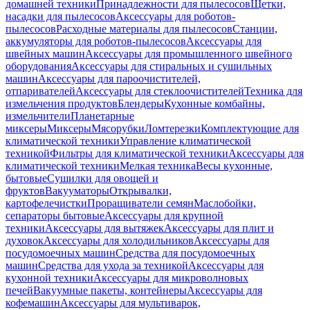
домашней техники
Принадлежности для пылесосов
Щетки,
насадки для пылесосов
Аксессуары для роботов-
пылесосов
Расходные материалы для пылесосов
Станции,
аккумуляторы для роботов-пылесосов
Аксессуары для
швейных машин
Аксессуары для промышленного швейного
оборудования
Аксессуары для стиральных и сушильных
машин
Аксессуары для пароочистителей,
отпаривателей
Аксессуары для стеклоочистителей
Техника для
измельчения продуктов
Блендеры
Кухонные комбайны,
измельчители
Планетарные
миксеры
Миксеры
Мясорубки
Ломтерезки
Комплектующие для
климатической техники
Управление климатической
техникой
Фильтры для климатической техники
Аксессуары для
климатической техники
Мелкая техника
Весы кухонные,
бытовые
Сушилки для овощей и
фруктов
Вакууматоры
Открывалки,
картофелечистки
Проращиватели семян
Маслобойки,
сепараторы бытовые
Аксессуары для крупной
техники
Аксессуары для вытяжек
Аксессуары для плит и
духовок
Аксессуары для холодильников
Аксессуары для
посудомоечных машин
Средства для посудомоечных
машин
Средства для ухода за техникой
Аксессуары для
кухонной техники
Аксессуары для микроволновых
печей
Вакуумные пакеты, контейнеры
Аксессуары для
кофемашин
Аксессуары для мультиварок,