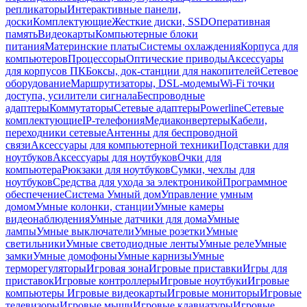
репликаторы
Интерактивные панели,
доски
Комплектующие
Жесткие диски, SSD
Оперативная
память
Видеокарты
Компьютерные блоки
питания
Материнские платы
Системы охлаждения
Корпуса для
компьютеров
Процессоры
Оптические приводы
Аксессуары
для корпусов ПК
Боксы, док-станции для накопителей
Сетевое
оборудование
Маршрутизаторы, DSL-модемы
Wi-Fi точки
доступа, усилители сигнала
Беспроводные
адаптеры
Коммутаторы
Сетевые адаптеры
Powerline
Сетевые
комплектующие
IP-телефония
Медиаконвертеры
Кабели,
переходники сетевые
Антенны для беспроводной
связи
Аксессуары для компьютерной техники
Подставки для
ноутбуков
Аксессуары для ноутбуков
Очки для
компьютера
Рюкзаки для ноутбуков
Сумки, чехлы для
ноутбуков
Средства для ухода за электроникой
Программное
обеспечение
Система Умный дом
Управление умным
домом
Умные колонки, станции
Умные камеры
видеонаблюдения
Умные датчики для дома
Умные
лампы
Умные выключатели
Умные розетки
Умные
светильники
Умные светодиодные ленты
Умные реле
Умные
замки
Умные домофоны
Умные карнизы
Умные
терморегуляторы
Игровая зона
Игровые приставки
Игры для
приставок
Игровые контроллеры
Игровые ноутбуки
Игровые
компьютеры
Игровые видеокарты
Игровые мониторы
Игровые
телевизоры
Игровые мыши
Игровые клавиатуры
Игровые