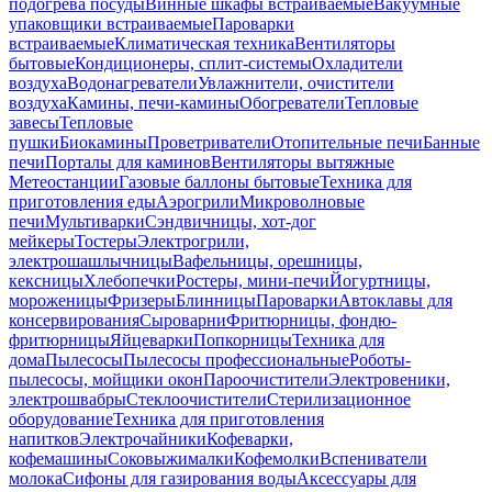
подогрева посуды
Винные шкафы встраиваемые
Вакуумные
упаковщики встраиваемые
Пароварки
встраиваемые
Климатическая техника
Вентиляторы
бытовые
Кондиционеры, сплит-системы
Охладители
воздуха
Водонагреватели
Увлажнители, очистители
воздуха
Камины, печи-камины
Обогреватели
Тепловые
завесы
Тепловые
пушки
Биокамины
Проветриватели
Отопительные печи
Банные
печи
Порталы для каминов
Вентиляторы вытяжные
Метеостанции
Газовые баллоны бытовые
Техника для
приготовления еды
Аэрогрили
Микроволновые
печи
Мультиварки
Сэндвичницы, хот-дог
мейкеры
Тостеры
Электрогрили,
электрошашлычницы
Вафельницы, орешницы,
кексницы
Хлебопечки
Ростеры, мини-печи
Йогуртницы,
мороженицы
Фризеры
Блинницы
Пароварки
Автоклавы для
консервирования
Сыроварни
Фритюрницы, фондю-
фритюрницы
Яйцеварки
Попкорницы
Техника для
дома
Пылесосы
Пылесосы профессиональные
Роботы-
пылесосы, мойщики окон
Пароочистители
Электровеники,
электрошвабры
Стеклоочистители
Стерилизационное
оборудование
Техника для приготовления
напитков
Электрочайники
Кофеварки,
кофемашины
Соковыжималки
Кофемолки
Вспениватели
молока
Сифоны для газирования воды
Аксессуары для