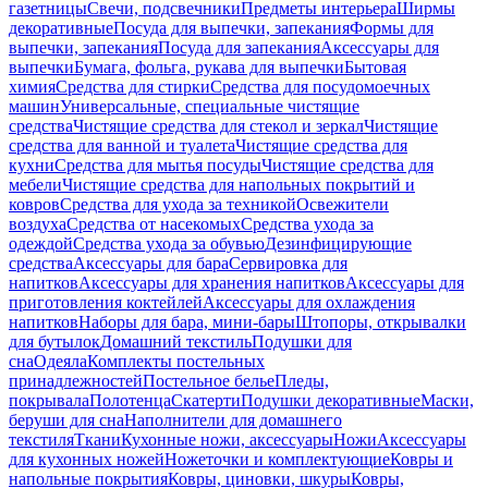
газетницы
Свечи, подсвечники
Предметы интерьера
Ширмы
декоративные
Посуда для выпечки, запекания
Формы для
выпечки, запекания
Посуда для запекания
Аксессуары для
выпечки
Бумага, фольга, рукава для выпечки
Бытовая
химия
Средства для стирки
Средства для посудомоечных
машин
Универсальные, специальные чистящие
средства
Чистящие средства для стекол и зеркал
Чистящие
средства для ванной и туалета
Чистящие средства для
кухни
Средства для мытья посуды
Чистящие средства для
мебели
Чистящие средства для напольных покрытий и
ковров
Средства для ухода за техникой
Освежители
воздуха
Средства от насекомых
Средства ухода за
одеждой
Средства ухода за обувью
Дезинфицирующие
средства
Аксессуары для бара
Сервировка для
напитков
Аксессуары для хранения напитков
Аксессуары для
приготовления коктейлей
Аксессуары для охлаждения
напитков
Наборы для бара, мини-бары
Штопоры, открывалки
для бутылок
Домашний текстиль
Подушки для
сна
Одеяла
Комплекты постельных
принадлежностей
Постельное белье
Пледы,
покрывала
Полотенца
Скатерти
Подушки декоративные
Маски,
беруши для сна
Наполнители для домашнего
текстиля
Ткани
Кухонные ножи, аксессуары
Ножи
Аксессуары
для кухонных ножей
Ножеточки и комплектующие
Ковры и
напольные покрытия
Ковры, циновки, шкуры
Ковры,