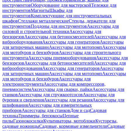
инструментов
Оборудование для мастерской
Тележки для
инструментов
Магниты
Шкафы для
инструментов
Комплектующие для инструментальных
шкафов
Стеллажи металлические
Стенды, держатели для
инструментов
Поддоны для инструментов
Аксессуары для
силовой и строительной техники
Аксессуары для
бензорезов
Аксессуары для бетоносмесителей
Аксессуары для
виброоборудования
Аксессуары для генераторов
Аксессуары
для затирочных машин
Аксессуары для мотопомп
Аксессуары
для мотобуров и бензобуров
Аксессуары для строительного
инструмента
Аксессуары пневмооборудования
Аксессуары для
бензорезов
Аксессуары для бетоносмесителей
Аксессуары для
виброоборудования
Аксессуары для генераторов
Аксессуары
для затирочных машин
Аксессуары для мотопомп
Аксессуары
для мотобуров и бензобуров
Аксессуары для
электроинструмента
Аксессуары для компрессоров,
пневмосистем
Аксессуары для сварки, пайки
Аксессуары для
станков
Аксессуары для стружкоотсосов
Аксессуары для
бурения и сверления
Аксессуары для резания
Аксессуары для
шлифования
Аксессуары для измерительных
приборов
Аксессуары для станков
Дом и сад
Садовая
техника
Триммеры, бензокосы
Цепные
пилы
Газонокосилки
Культиваторы, мотоблоки
Кусторезы,
садовые ножницы
Садовые, кормовые измельчители
Садовые