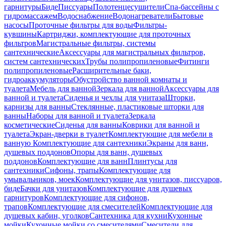
гарнитуры
Биде
Писсуары
Полотенцесушители
Спа-бассейны с
гидромассажем
Водоснабжение
Водонагреватели
Бытовые
насосы
Проточные фильтры для воды
Фильтры-
кувшины
Картриджи, комплектующие для проточных
фильтров
Магистральные фильтры, системы
сантехнические
Аксессуары для магистральных фильтров,
систем сантехнических
Трубы полипропиленовые
Фитинги
полипропиленовые
Расширительные баки,
гидроаккумуляторы
Обустройство ванной комнаты и
туалета
Мебель для ванной
Зеркала для ванной
Аксессуары для
ванной и туалета
Сиденья и чехлы для унитаза
Шторки,
карнизы для ванны
Стеклянные, пластиковые шторки для
ванны
Наборы для ванной и туалета
Зеркала
косметические
Сиденья для ванны
Коврики для ванной и
туалета
Экран-дверки в туалет
Комплектующие для мебели в
ванную
Комплектующие для сантехники
Экраны для ванн,
душевых поддонов
Опоры для ванн, душевых
поддонов
Комплектующие для ванн
Плинтусы для
сантехники
Сифоны, трапы
Комплектующие для
умывальников, моек
Комплектующие для унитазов, писсуаров,
биде
Бачки для унитазов
Комплектующие для душевых
гарнитуров
Комплектующие для сифонов,
трапов
Комплектующие для смесителей
Комплектующие для
душевых кабин, уголков
Сантехника для кухни
Кухонные
мойки
Кухонные мойки со смесителями
Смесители для