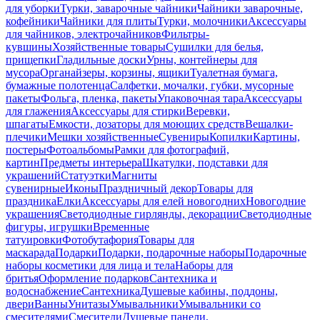
для уборки
Турки, заварочные чайники
Чайники заварочные,
кофейники
Чайники для плиты
Турки, молочники
Аксессуары
для чайников, электрочайников
Фильтры-
кувшины
Хозяйственные товары
Сушилки для белья,
прищепки
Гладильные доски
Урны, контейнеры для
мусора
Органайзеры, корзины, ящики
Туалетная бумага,
бумажные полотенца
Салфетки, мочалки, губки, мусорные
пакеты
Фольга, пленка, пакеты
Упаковочная тара
Аксессуары
для глажения
Аксессуары для стирки
Веревки,
шпагаты
Емкости, дозаторы для моющих средств
Вешалки-
плечики
Мешки хозяйственные
Сувениры
Копилки
Картины,
постеры
Фотоальбомы
Рамки для фотографий,
картин
Предметы интерьера
Шкатулки, подставки для
украшений
Статуэтки
Магниты
сувенирные
Иконы
Праздничный декор
Товары для
праздника
Елки
Аксессуары для елей новогодних
Новогодние
украшения
Светодиодные гирлянды, декорации
Светодиодные
фигуры, игрушки
Временные
татуировки
Фотобутафория
Товары для
маскарада
Подарки
Подарки, подарочные наборы
Подарочные
наборы косметики для лица и тела
Наборы для
бритья
Оформление подарков
Сантехника и
водоснабжение
Сантехника
Душевые кабины, поддоны,
двери
Ванны
Унитазы
Умывальники
Умывальники со
смесителями
Смесители
Душевые панели,