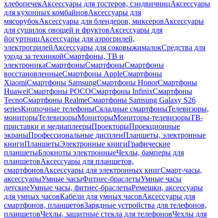
хлебопечек
Аксессуары для тостеров, сэндвичниц
Аксессуары
для кухонных комбайнов
Аксессуары для
мясорубок
Аксессуары для блендеров, миксеров
Аксессуары
для сушилок овощей и фруктов
Аксессуары для
йогуртниц
Аксессуары для аэрогрилей,
электрогрилей
Аксессуары для соковыжималок
Средства для
ухода за техникой
Смартфоны, ТВ и
электроника
Смартфоны
Смартфоны
Смартфоны
восстановленные
Смартфоны Apple
Смартфоны
Xiaomi
Смартфоны Samsung
Смартфоны Honor
Смартфоны
Huawei
Смартфоны POCO
Смартфоны Infinix
Смартфоны
Tecno
Смартфоны Realme
Смартфоны Samsung Galaxy S26
series
Кнопочные телефоны
Складные смартфоны
Телевизоры,
мониторы
Телевизоры
Мониторы
Мониторы-телевизоры
ТВ-
приставки и медиаплееры
Проекторы
Проекционные
экраны
Профессиональные дисплеи
Планшеты, электронные
книги
Планшеты
Электронные книги
Графические
планшеты
Блокноты электронные
Чехлы, бамперы для
планшетов
Аксессуары для планшетов,
смартфонов
Аксессуары для электронных книг
Смарт-часы,
аксессуары
Умные часы
Фитнес-браслеты
Умные часы
детские
Умные часы, фитнес-браслеты
Ремешки, аксессуары
для умных часов
Кабели для умных часов
Аксессуары для
смартфонов, планшетов
Зарядные устройства для телефонов,
планшетов
Чехлы, защитные стекла для телефонов
Чехлы для