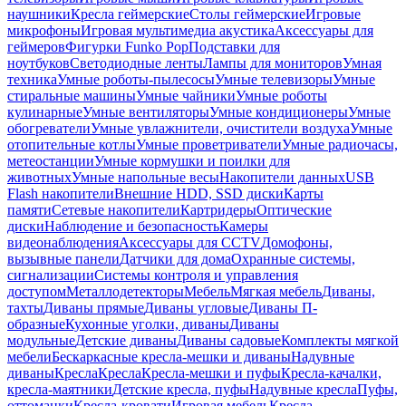
наушники
Кресла геймерские
Столы геймерские
Игровые
микрофоны
Игровая мультимедиа акустика
Аксессуары для
геймеров
Фигурки Funko Pop
Подставки для
ноутбуков
Светодиодные ленты
Лампы для мониторов
Умная
техника
Умные роботы-пылесосы
Умные телевизоры
Умные
стиральные машины
Умные чайники
Умные роботы
кулинарные
Умные вентиляторы
Умные кондиционеры
Умные
обогреватели
Умные увлажнители, очистители воздуха
Умные
отопительные котлы
Умные проветриватели
Умные радиочасы,
метеостанции
Умные кормушки и поилки для
животных
Умные напольные весы
Накопители данных
USB
Flash накопители
Внешние HDD, SSD диски
Карты
памяти
Сетевые накопители
Картридеры
Оптические
диски
Наблюдение и безопасность
Камеры
видеонаблюдения
Аксессуары для CCTV
Домофоны,
вызывные панели
Датчики для дома
Охранные системы,
сигнализации
Системы контроля и управления
доступом
Металлодетекторы
Мебель
Мягкая мебель
Диваны,
тахты
Диваны прямые
Диваны угловые
Диваны П-
образные
Кухонные уголки, диваны
Диваны
модульные
Детские диваны
Диваны садовые
Комплекты мягкой
мебели
Бескаркасные кресла-мешки и диваны
Надувные
диваны
Кресла
Кресла
Кресла-мешки и пуфы
Кресла-качалки,
кресла-маятники
Детские кресла, пуфы
Надувные кресла
Пуфы,
оттоманки
Кресла-кровати
Игровая мебель
Кресла