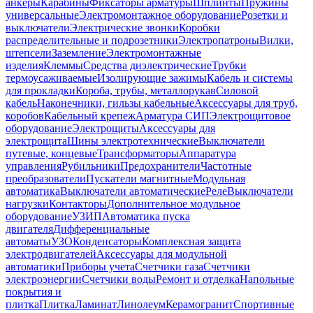
анкеры
Карабины
Фиксаторы арматуры
Шплинты
Пружины
универсальные
Электромонтажное оборудование
Розетки и
выключатели
Электрические звонки
Коробки
распределительные и подрозетники
Электропатроны
Вилки,
штепсели
Заземление
Электромонтажные
изделия
Клеммы
Средства диэлектрические
Трубки
термоусаживаемые
Изолирующие зажимы
Кабель и системы
для прокладки
Короба, трубы, металлорукав
Силовой
кабель
Наконечники, гильзы кабельные
Аксессуары для труб,
коробов
Кабельный крепеж
Арматура СИП
Электрощитовое
оборудование
Электрощиты
Аксессуары для
электрощита
Шины электротехнические
Выключатели
путевые, концевые
Трансформаторы
Аппаратура
управления
Рубильники
Предохранители
Частотные
преобразователи
Пускатели магнитные
Модульная
автоматика
Выключатели автоматические
Реле
Выключатели
нагрузки
Контакторы
Дополнительное модульное
оборудование
УЗИП
Автоматика пуска
двигателя
Дифференциальные
автоматы
УЗО
Конденсаторы
Комплексная защита
электродвигателей
Аксессуары для модульной
автоматики
Приборы учета
Счетчики газа
Счетчики
электроэнергии
Счетчики воды
Ремонт и отделка
Напольные
покрытия и
плитка
Плитка
Ламинат
Линолеум
Керамогранит
Спортивные