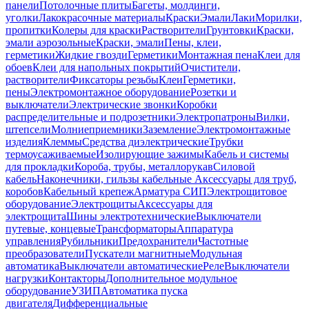
панели
Потолочные плиты
Багеты, молдинги,
уголки
Лакокрасочные материалы
Краски
Эмали
Лаки
Морилки,
пропитки
Колеры для краски
Растворители
Грунтовки
Краски,
эмали аэрозольные
Краски, эмали
Пены, клеи,
герметики
Жидкие гвозди
Герметики
Монтажная пена
Клеи для
обоев
Клеи для напольных покрытий
Очистители,
растворители
Фиксаторы резьбы
Клеи
Герметики,
пены
Электромонтажное оборудование
Розетки и
выключатели
Электрические звонки
Коробки
распределительные и подрозетники
Электропатроны
Вилки,
штепсели
Молниеприемники
Заземление
Электромонтажные
изделия
Клеммы
Средства диэлектрические
Трубки
термоусаживаемые
Изолирующие зажимы
Кабель и системы
для прокладки
Короба, трубы, металлорукав
Силовой
кабель
Наконечники, гильзы кабельные
Аксессуары для труб,
коробов
Кабельный крепеж
Арматура СИП
Электрощитовое
оборудование
Электрощиты
Аксессуары для
электрощита
Шины электротехнические
Выключатели
путевые, концевые
Трансформаторы
Аппаратура
управления
Рубильники
Предохранители
Частотные
преобразователи
Пускатели магнитные
Модульная
автоматика
Выключатели автоматические
Реле
Выключатели
нагрузки
Контакторы
Дополнительное модульное
оборудование
УЗИП
Автоматика пуска
двигателя
Дифференциальные