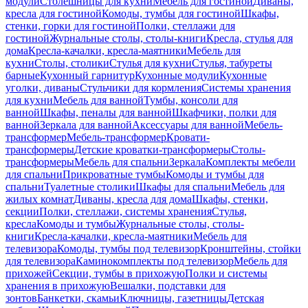
модули
Столешницы для кухни
Мебель для гостиной
Диваны,
кресла для гостиной
Комоды, тумбы для гостиной
Шкафы,
стенки, горки для гостиной
Полки, стеллажи для
гостиной
Журнальные столы, столы-книги
Кресла, стулья для
дома
Кресла-качалки, кресла-маятники
Мебель для
кухни
Столы, столики
Стулья для кухни
Стулья, табуреты
барные
Кухонный гарнитур
Кухонные модули
Кухонные
уголки, диваны
Стульчики для кормления
Системы хранения
для кухни
Мебель для ванной
Тумбы, консоли для
ванной
Шкафы, пеналы для ванной
Шкафчики, полки для
ванной
Зеркала для ванной
Аксессуары для ванной
Мебель-
трансформер
Мебель-трансформер
Кровати-
трансформеры
Детские кроватки-трансформеры
Столы-
трансформеры
Мебель для спальни
Зеркала
Комплекты мебели
для спальни
Прикроватные тумбы
Комоды и тумбы для
спальни
Туалетные столики
Шкафы для спальни
Мебель для
жилых комнат
Диваны, кресла для дома
Шкафы, стенки,
секции
Полки, стеллажи, системы хранения
Стулья,
кресла
Комоды и тумбы
Журнальные столы, столы-
книги
Кресла-качалки, кресла-маятники
Мебель для
телевизора
Комоды, тумбы под телевизор
Кронштейны, стойки
для телевизора
Каминокомплекты под телевизор
Мебель для
прихожей
Секции, тумбы в прихожую
Полки и системы
хранения в прихожую
Вешалки, подставки для
зонтов
Банкетки, скамьи
Ключницы, газетницы
Детская