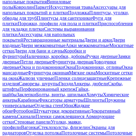
напольные покрытия
Виниловые
полы
Ковролин
Паркет
Искусственная трава
Аксессуары для
напольных покрытий и плитки
Подложка
Плинтусы, уголки,
обводы для труб
Плинтусы для сантехники
Фуги для
плитки
Порожки, профили для пола и плитки
Приспособления
для укладки плитки
Системы выравнивания
плитки
Аксессуары для напольных
покрытий
Реставрационные материалы
Двери и арки
Двери
входные
Двери межкомнатные
Арки межкомнатные
Москитные
сетки
Двери для бани и сауны
Коробки и
фурнитура
Наличники, коробки, доборы
Ручки дверные
Замки
дверные
Петли дверные
Фурнитура дверная
Доводчики
дверные
Окна и подоконники
Окна
Подоконники, отливы
Окна
мансардные
Фурнитура оконная
Мягкие окна
Москитные сетки
на окна
Жалюзи уличные
Пленки солнцезащитные
Крепежные
изделия
Саморезы, шурупы
Гвозди
Анкеры, дюбели
Скобы,
штифты
Перфорированный крепеж
Гайки,
шайбы
Заклепки
Болты, винты, шпильки
Хомуты
Химические
анкеры
Карабины
Фиксаторы арматуры
Шплинты
Пружины
универсальные
Отделка стен
Обои
Жидкие
обои
Фотообои
Штукатурки декоративные
Декоративный
камень
Скинали
Пленки самоклеящиеся
Армирующие
сетки
Стеновые панели
Уголки, маяки,
профили
Вагонка
Стеклохолсты, флизелин
Экраны для
радиаторов
Отделка потолка
Потолочные системы
Потолочные