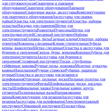
для стружкоотсосов
Сварочное и паяльное
оборудование
Сварочное оборудование
Паяльное
оборудование
Сварочные маски, аксессуары
Комплектующие
для сварочного оборудования
Аксессуары для сварки,
пайки
Оснастка для электроинструмента
Оснастка, наборы
оснастки
Насадки для граверов
Щетки для
электроинструмента
Развертки
Пуансоны
Щетки для
электродвигателей
Слесарный инструмент
Наборы
инструментов
Головки, биты
Гаечные ключи
Отвертки, наборы
отверток
Ножницы слесарные
Клещи строительные
Зубила,
керны, выколотки
Щетки слесарные
Оснастка и аксессуары для
бурения и сверления
Сверла, буры, зенкеры
Коронки
Зубила для
электроинструмента
Аксессуары для бурения и
сверления
Столярный инструмент
Тиски, струбцины,
гейферные зажимы
Ручные пилы, ножовки
Молотки, кувалды,
киянки
Напильники
Ручные стамески
Рубанки, рашпили
ручные
Оснастка и аксессуары для резания и
шлифования
Отрезные, пильные диски
Пильные полотна для
электроинструмента
Фрезы
Шлифовальные диски, насадки,
листы
Шлифовальные чашки
Точильные камни, круги,
сегменты
Полировальные валы
Направляющие
шины
Комплектующие для резания
Аксессуары для
резания
Аксессуары для шлифования
Электромонтажный
инструмент
Обжимной инструмент
Плоскогубцы,
круглогубцы
Кусачки, болторезы,