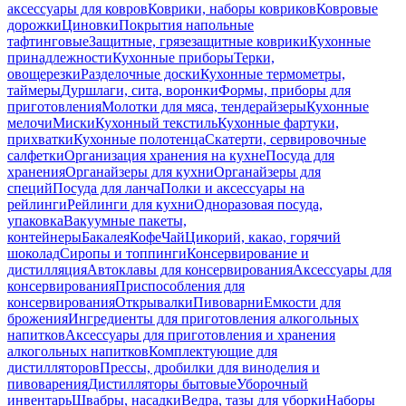
аксессуары для ковров
Коврики, наборы ковриков
Ковровые
дорожки
Циновки
Покрытия напольные
тафтинговые
Защитные, грязезащитные коврики
Кухонные
принадлежности
Кухонные приборы
Терки,
овощерезки
Разделочные доски
Кухонные термометры,
таймеры
Дуршлаги, сита, воронки
Формы, приборы для
приготовления
Молотки для мяса, тендерайзеры
Кухонные
мелочи
Миски
Кухонный текстиль
Кухонные фартуки,
прихватки
Кухонные полотенца
Скатерти, сервировочные
салфетки
Организация хранения на кухне
Посуда для
хранения
Органайзеры для кухни
Органайзеры для
специй
Посуда для ланча
Полки и аксессуары на
рейлинги
Рейлинги для кухни
Одноразовая посуда,
упаковка
Вакуумные пакеты,
контейнеры
Бакалея
Кофе
Чай
Цикорий, какао, горячий
шоколад
Сиропы и топпинги
Консервирование и
дистилляция
Автоклавы для консервирования
Аксессуары для
консервирования
Приспособления для
консервирования
Открывалки
Пивоварни
Емкости для
брожения
Ингредиенты для приготовления алкогольных
напитков
Аксессуары для приготовления и хранения
алкогольных напитков
Комплектующие для
дистилляторов
Прессы, дробилки для виноделия и
пивоварения
Дистилляторы бытовые
Уборочный
инвентарь
Швабры, насадки
Ведра, тазы для уборки
Наборы