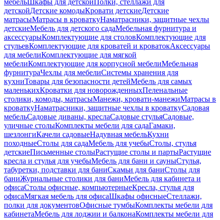
мебель
Шкафы для детской
Полки, стеллажи для
детской
Детские комоды
Кровати детские
Детские
матрасы
Матрасы в кроватку
Наматрасники, защитные чехлы
детские
Мебель для детского сада
Мебельная фурнитура и
аксессуары
Комплектующие для столов
Комплектующие для
стульев
Комплектующие для кроватей и кроваток
Аксессуары
для мебели
Комплектующие для мягкой
мебели
Комплектующие для корпусной мебели
Мебельная
фурнитура
Чехлы для мебели
Системы хранения для
кухни
Товары для безопасности детей
Мебель для самых
маленьких
Кроватки для новорожденных
Пеленальные
столики, комоды, матрасы
Манежи, кровати-манежи
Матрасы в
кроватку
Наматрасники, защитные чехлы в кроватку
Садовая
мебель
Садовые диваны, кресла
Садовые стулья
Садовые,
уличные столы
Комплекты мебели для сада
Гамаки,
шезлонги
Качели садовые
Надувная мебель
Кухни
походные
Столы для сада
Мебель для учебы
Столы, стулья
детские
Письменные столы
Растущие столы и парты
Растущие
кресла и стулья для учебы
Мебель для бани и сауны
Стулья,
табуретки, подставки для бани
Скамьи для бани
Столы для
бани
Журнальные столики для бани
Мебель для кабинета и
офиса
Столы офисные, компьютерные
Кресла, стулья для
офиса
Мягкая мебель для офиса
Шкафы офисные
Стеллажи,
полки для документов
Офисные тумбы
Комплекты мебели для
кабинета
Мебель для лоджии и балкона
Комплекты мебели для