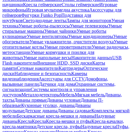
наушники
Кресла геймерские
Столы геймерские
Игровые
микрофоны
Игровая мультимедиа акустика
Аксессуары для
геймеров
Фигурки Funko Pop
Подставки для
ноутбуков
Светодиодные ленты
Лампы для мониторов
Умная
техника
Умные роботы-пылесосы
Умные телевизоры
Умные
стиральные машины
Умные чайники
Умные роботы
кулинарные
Умные вентиляторы
Умные кондиционеры
Умные
обогреватели
Умные увлажнители, очистители воздуха
Умные
отопительные котлы
Умные проветриватели
Умные радиочасы,
метеостанции
Умные кормушки и поилки для
животных
Умные напольные весы
Накопители данных
USB
Flash накопители
Внешние HDD, SSD диски
Карты
памяти
Сетевые накопители
Картридеры
Оптические
диски
Наблюдение и безопасность
Камеры
видеонаблюдения
Аксессуары для CCTV
Домофоны,
вызывные панели
Датчики для дома
Охранные системы,
сигнализации
Системы контроля и управления
доступом
Металлодетекторы
Мебель
Мягкая мебель
Диваны,
тахты
Диваны прямые
Диваны угловые
Диваны П-
образные
Кухонные уголки, диваны
Диваны
модульные
Детские диваны
Диваны садовые
Комплекты мягкой
мебели
Бескаркасные кресла-мешки и диваны
Надувные
диваны
Кресла
Кресла
Кресла-мешки и пуфы
Кресла-качалки,
кресла-маятники
Детские кресла, пуфы
Надувные кресла
Пуфы,
оттоманки
Кресла-кровати
Игровая мебель
Кресла