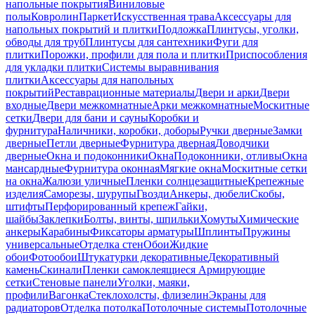
напольные покрытия
Виниловые
полы
Ковролин
Паркет
Искусственная трава
Аксессуары для
напольных покрытий и плитки
Подложка
Плинтусы, уголки,
обводы для труб
Плинтусы для сантехники
Фуги для
плитки
Порожки, профили для пола и плитки
Приспособления
для укладки плитки
Системы выравнивания
плитки
Аксессуары для напольных
покрытий
Реставрационные материалы
Двери и арки
Двери
входные
Двери межкомнатные
Арки межкомнатные
Москитные
сетки
Двери для бани и сауны
Коробки и
фурнитура
Наличники, коробки, доборы
Ручки дверные
Замки
дверные
Петли дверные
Фурнитура дверная
Доводчики
дверные
Окна и подоконники
Окна
Подоконники, отливы
Окна
мансардные
Фурнитура оконная
Мягкие окна
Москитные сетки
на окна
Жалюзи уличные
Пленки солнцезащитные
Крепежные
изделия
Саморезы, шурупы
Гвозди
Анкеры, дюбели
Скобы,
штифты
Перфорированный крепеж
Гайки,
шайбы
Заклепки
Болты, винты, шпильки
Хомуты
Химические
анкеры
Карабины
Фиксаторы арматуры
Шплинты
Пружины
универсальные
Отделка стен
Обои
Жидкие
обои
Фотообои
Штукатурки декоративные
Декоративный
камень
Скинали
Пленки самоклеящиеся
Армирующие
сетки
Стеновые панели
Уголки, маяки,
профили
Вагонка
Стеклохолсты, флизелин
Экраны для
радиаторов
Отделка потолка
Потолочные системы
Потолочные