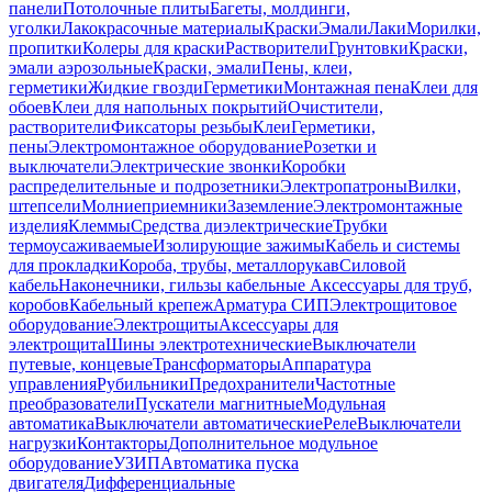
панели
Потолочные плиты
Багеты, молдинги,
уголки
Лакокрасочные материалы
Краски
Эмали
Лаки
Морилки,
пропитки
Колеры для краски
Растворители
Грунтовки
Краски,
эмали аэрозольные
Краски, эмали
Пены, клеи,
герметики
Жидкие гвозди
Герметики
Монтажная пена
Клеи для
обоев
Клеи для напольных покрытий
Очистители,
растворители
Фиксаторы резьбы
Клеи
Герметики,
пены
Электромонтажное оборудование
Розетки и
выключатели
Электрические звонки
Коробки
распределительные и подрозетники
Электропатроны
Вилки,
штепсели
Молниеприемники
Заземление
Электромонтажные
изделия
Клеммы
Средства диэлектрические
Трубки
термоусаживаемые
Изолирующие зажимы
Кабель и системы
для прокладки
Короба, трубы, металлорукав
Силовой
кабель
Наконечники, гильзы кабельные
Аксессуары для труб,
коробов
Кабельный крепеж
Арматура СИП
Электрощитовое
оборудование
Электрощиты
Аксессуары для
электрощита
Шины электротехнические
Выключатели
путевые, концевые
Трансформаторы
Аппаратура
управления
Рубильники
Предохранители
Частотные
преобразователи
Пускатели магнитные
Модульная
автоматика
Выключатели автоматические
Реле
Выключатели
нагрузки
Контакторы
Дополнительное модульное
оборудование
УЗИП
Автоматика пуска
двигателя
Дифференциальные