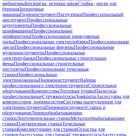
вибраторы
Бензорезы, резчики швов
Стойки, дрели для
бурения
Затирочные
машины
Гидроинструмент
Погрузчики
Профессиональный
инструмент
Профессиональные
шуруповерты
Профессиональные
шлифмашины
Профессиональные
перфораторы
Профессиональные циркулярные
пилы
Профессиональные электролобзики
Профессиональные
дрели
Профессиональные фрезеры
Профессиональные
мультиинструменты
Профессиональные
электрорубанки
Профессиональные строительные
фены
Профессиональные строительные
пистолеты
Профессиональные точильные
станки
Профессиональные
электроножницы
Пневмоинструмент
Наборы
профессионального электроинструмента
Строительное
оборудование
Компрессоры
Тепловые пушки
Пылесосы
профессиональные
Стружкоотсосы
Домкраты
Аксессуары для
компрессоров, пневмосистем
Системы пылеудаления для
электроинструмента
Пневмоинструмент
Станки и
оборудование
Деревообрабатывающие
станки
Ленточнопильные станки
Металлообрабатывающие
станки
Плиткорезные станки
Точильные
станки
Комплектующие для станков
Оснастка для
станков
Аксессуары для станков
Стружкоотсосы
Аксессуары