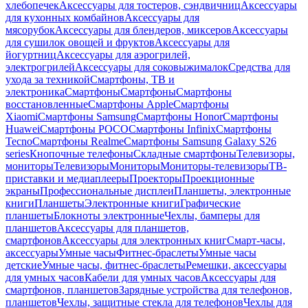
хлебопечек
Аксессуары для тостеров, сэндвичниц
Аксессуары
для кухонных комбайнов
Аксессуары для
мясорубок
Аксессуары для блендеров, миксеров
Аксессуары
для сушилок овощей и фруктов
Аксессуары для
йогуртниц
Аксессуары для аэрогрилей,
электрогрилей
Аксессуары для соковыжималок
Средства для
ухода за техникой
Смартфоны, ТВ и
электроника
Смартфоны
Смартфоны
Смартфоны
восстановленные
Смартфоны Apple
Смартфоны
Xiaomi
Смартфоны Samsung
Смартфоны Honor
Смартфоны
Huawei
Смартфоны POCO
Смартфоны Infinix
Смартфоны
Tecno
Смартфоны Realme
Смартфоны Samsung Galaxy S26
series
Кнопочные телефоны
Складные смартфоны
Телевизоры,
мониторы
Телевизоры
Мониторы
Мониторы-телевизоры
ТВ-
приставки и медиаплееры
Проекторы
Проекционные
экраны
Профессиональные дисплеи
Планшеты, электронные
книги
Планшеты
Электронные книги
Графические
планшеты
Блокноты электронные
Чехлы, бамперы для
планшетов
Аксессуары для планшетов,
смартфонов
Аксессуары для электронных книг
Смарт-часы,
аксессуары
Умные часы
Фитнес-браслеты
Умные часы
детские
Умные часы, фитнес-браслеты
Ремешки, аксессуары
для умных часов
Кабели для умных часов
Аксессуары для
смартфонов, планшетов
Зарядные устройства для телефонов,
планшетов
Чехлы, защитные стекла для телефонов
Чехлы для