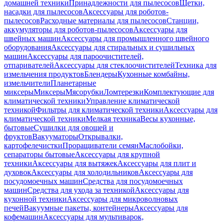
домашней техники
Принадлежности для пылесосов
Щетки,
насадки для пылесосов
Аксессуары для роботов-
пылесосов
Расходные материалы для пылесосов
Станции,
аккумуляторы для роботов-пылесосов
Аксессуары для
швейных машин
Аксессуары для промышленного швейного
оборудования
Аксессуары для стиральных и сушильных
машин
Аксессуары для пароочистителей,
отпаривателей
Аксессуары для стеклоочистителей
Техника для
измельчения продуктов
Блендеры
Кухонные комбайны,
измельчители
Планетарные
миксеры
Миксеры
Мясорубки
Ломтерезки
Комплектующие для
климатической техники
Управление климатической
техникой
Фильтры для климатической техники
Аксессуары для
климатической техники
Мелкая техника
Весы кухонные,
бытовые
Сушилки для овощей и
фруктов
Вакууматоры
Открывалки,
картофелечистки
Проращиватели семян
Маслобойки,
сепараторы бытовые
Аксессуары для крупной
техники
Аксессуары для вытяжек
Аксессуары для плит и
духовок
Аксессуары для холодильников
Аксессуары для
посудомоечных машин
Средства для посудомоечных
машин
Средства для ухода за техникой
Аксессуары для
кухонной техники
Аксессуары для микроволновых
печей
Вакуумные пакеты, контейнеры
Аксессуары для
кофемашин
Аксессуары для мультиварок,