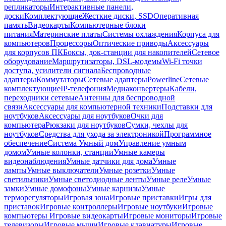
репликаторы
Интерактивные панели,
доски
Комплектующие
Жесткие диски, SSD
Оперативная
память
Видеокарты
Компьютерные блоки
питания
Материнские платы
Системы охлаждения
Корпуса для
компьютеров
Процессоры
Оптические приводы
Аксессуары
для корпусов ПК
Боксы, док-станции для накопителей
Сетевое
оборудование
Маршрутизаторы, DSL-модемы
Wi-Fi точки
доступа, усилители сигнала
Беспроводные
адаптеры
Коммутаторы
Сетевые адаптеры
Powerline
Сетевые
комплектующие
IP-телефония
Медиаконвертеры
Кабели,
переходники сетевые
Антенны для беспроводной
связи
Аксессуары для компьютерной техники
Подставки для
ноутбуков
Аксессуары для ноутбуков
Очки для
компьютера
Рюкзаки для ноутбуков
Сумки, чехлы для
ноутбуков
Средства для ухода за электроникой
Программное
обеспечение
Система Умный дом
Управление умным
домом
Умные колонки, станции
Умные камеры
видеонаблюдения
Умные датчики для дома
Умные
лампы
Умные выключатели
Умные розетки
Умные
светильники
Умные светодиодные ленты
Умные реле
Умные
замки
Умные домофоны
Умные карнизы
Умные
терморегуляторы
Игровая зона
Игровые приставки
Игры для
приставок
Игровые контроллеры
Игровые ноутбуки
Игровые
компьютеры
Игровые видеокарты
Игровые мониторы
Игровые
телевизоры
Игровые мыши
Игровые клавиатуры
Игровые