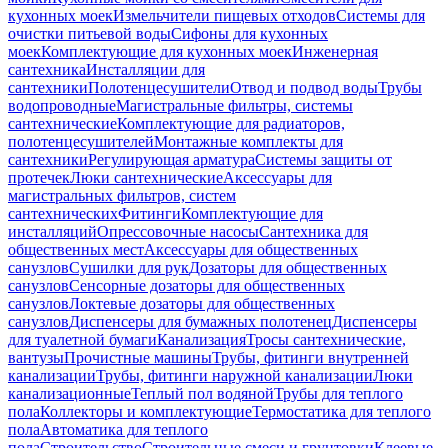
кухонных моек
Измельчители пищевых отходов
Системы для
очистки питьевой воды
Сифоны для кухонных
моек
Комплектующие для кухонных моек
Инженерная
сантехника
Инсталляции для
сантехники
Полотенцесушители
Отвод и подвод воды
Трубы
водопроводные
Магистральные фильтры, системы
сантехнические
Комплектующие для радиаторов,
полотенцесушителей
Монтажные комплекты для
сантехники
Регулирующая арматура
Системы защиты от
протечек
Люки сантехнические
Аксессуары для
магистральных фильтров, систем
сантехнических
Фитинги
Комплектующие для
инсталляций
Опрессовочные насосы
Сантехника для
общественных мест
Аксессуары для общественных
санузлов
Сушилки для рук
Дозаторы для общественных
санузлов
Сенсорные дозаторы для общественных
санузлов
Локтевые дозаторы для общественных
санузлов
Диспенсеры для бумажных полотенец
Диспенсеры
для туалетной бумаги
Канализация
Тросы сантехнические,
вантузы
Прочистные машины
Трубы, фитинги внутренней
канализации
Трубы, фитинги наружной канализации
Люки
канализационные
Теплый пол водяной
Трубы для теплого
пола
Коллекторы и комплектующие
Термостатика для теплого
пола
Автоматика для теплого
пола
Строительство
Строительные смеси и грунтовки
Клеевые