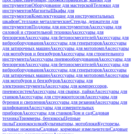
инструментов
Оборудование для мастерской
Тележки для
инструментов
Магниты
Шкафы для
инструментов
Комплектующие для инструментальных
шкафов
Стеллажи металлические
Стенды, держатели для
инструментов
Поддоны для инструментов
Аксессуары для
силовой и строительной техники
Аксессуары для
бензорезов
Аксессуары для бетоносмесителей
Аксессуары для
виброоборудования
Аксессуары для генераторов
Аксессуары
для затирочных машин
Аксессуары для мотопомп
Аксессуары
для мотобуров и бензобуров
Аксессуары для строительного
инструмента
Аксессуары пневмооборудования
Аксессуары для
бензорезов
Аксессуары для бетоносмесителей
Аксессуары для
виброоборудования
Аксессуары для генераторов
Аксессуары
для затирочных машин
Аксессуары для мотопомп
Аксессуары
для мотобуров и бензобуров
Аксессуары для
электроинструмента
Аксессуары для компрессоров,
пневмосистем
Аксессуары для сварки, пайки
Аксессуары для
станков
Аксессуары для стружкоотсосов
Аксессуары для
бурения и сверления
Аксессуары для резания
Аксессуары для
шлифования
Аксессуары для измерительных
приборов
Аксессуары для станков
Дом и сад
Садовая
техника
Триммеры, бензокосы
Цепные
пилы
Газонокосилки
Культиваторы, мотоблоки
Кусторезы,
садовые ножницы
Садовые, кормовые измельчители
Садовые