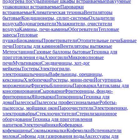
подогрева посуды
Винные шкафы встраиваемые
Вакуумные
упаковщики встраиваемые
Пароварки
встраиваемые
Климатическая техника
Вентиляторы
бытовые
Кондиционеры, сплит-системы
Охладители
воздуха
Водонагреватели
Увлажнители, очистители
воздуха
Камины, печи-камины
Обогреватели
Тепловые
завесы
Тепловые
пушки
Биокамины
Проветриватели
Отопительные печи
Банные
печи
Порталы для каминов
Вентиляторы вытяжные
Метеостанции
Газовые баллоны бытовые
Техника для
приготовления еды
Аэрогрили
Микроволновые
печи
Мультиварки
Сэндвичницы, хот-дог
мейкеры
Тостеры
Электрогрили,
электрошашлычницы
Вафельницы, орешницы,
кексницы
Хлебопечки
Ростеры, мини-печи
Йогуртницы,
мороженицы
Фризеры
Блинницы
Пароварки
Автоклавы для
консервирования
Сыроварни
Фритюрницы, фондю-
фритюрницы
Яйцеварки
Попкорницы
Техника для
дома
Пылесосы
Пылесосы профессиональные
Роботы-
пылесосы, мойщики окон
Пароочистители
Электровеники,
электрошвабры
Стеклоочистители
Стерилизационное
оборудование
Техника для приготовления
напитков
Электрочайники
Кофеварки,
кофемашины
Соковыжималки
Кофемолки
Вспениватели
молока
Сифоны для газирования воды
Аксессуары для