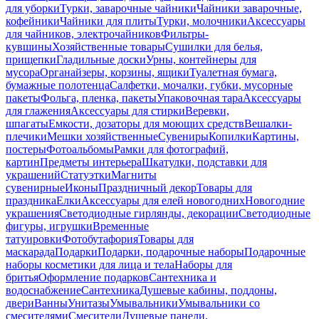
для уборки
Турки, заварочные чайники
Чайники заварочные,
кофейники
Чайники для плиты
Турки, молочники
Аксессуары
для чайников, электрочайников
Фильтры-
кувшины
Хозяйственные товары
Сушилки для белья,
прищепки
Гладильные доски
Урны, контейнеры для
мусора
Органайзеры, корзины, ящики
Туалетная бумага,
бумажные полотенца
Салфетки, мочалки, губки, мусорные
пакеты
Фольга, пленка, пакеты
Упаковочная тара
Аксессуары
для глажения
Аксессуары для стирки
Веревки,
шпагаты
Емкости, дозаторы для моющих средств
Вешалки-
плечики
Мешки хозяйственные
Сувениры
Копилки
Картины,
постеры
Фотоальбомы
Рамки для фотографий,
картин
Предметы интерьера
Шкатулки, подставки для
украшений
Статуэтки
Магниты
сувенирные
Иконы
Праздничный декор
Товары для
праздника
Елки
Аксессуары для елей новогодних
Новогодние
украшения
Светодиодные гирлянды, декорации
Светодиодные
фигуры, игрушки
Временные
татуировки
Фотобутафория
Товары для
маскарада
Подарки
Подарки, подарочные наборы
Подарочные
наборы косметики для лица и тела
Наборы для
бритья
Оформление подарков
Сантехника и
водоснабжение
Сантехника
Душевые кабины, поддоны,
двери
Ванны
Унитазы
Умывальники
Умывальники со
смесителями
Смесители
Душевые панели,