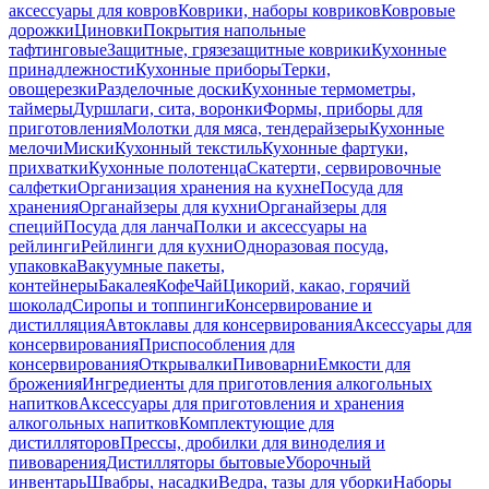
аксессуары для ковров
Коврики, наборы ковриков
Ковровые
дорожки
Циновки
Покрытия напольные
тафтинговые
Защитные, грязезащитные коврики
Кухонные
принадлежности
Кухонные приборы
Терки,
овощерезки
Разделочные доски
Кухонные термометры,
таймеры
Дуршлаги, сита, воронки
Формы, приборы для
приготовления
Молотки для мяса, тендерайзеры
Кухонные
мелочи
Миски
Кухонный текстиль
Кухонные фартуки,
прихватки
Кухонные полотенца
Скатерти, сервировочные
салфетки
Организация хранения на кухне
Посуда для
хранения
Органайзеры для кухни
Органайзеры для
специй
Посуда для ланча
Полки и аксессуары на
рейлинги
Рейлинги для кухни
Одноразовая посуда,
упаковка
Вакуумные пакеты,
контейнеры
Бакалея
Кофе
Чай
Цикорий, какао, горячий
шоколад
Сиропы и топпинги
Консервирование и
дистилляция
Автоклавы для консервирования
Аксессуары для
консервирования
Приспособления для
консервирования
Открывалки
Пивоварни
Емкости для
брожения
Ингредиенты для приготовления алкогольных
напитков
Аксессуары для приготовления и хранения
алкогольных напитков
Комплектующие для
дистилляторов
Прессы, дробилки для виноделия и
пивоварения
Дистилляторы бытовые
Уборочный
инвентарь
Швабры, насадки
Ведра, тазы для уборки
Наборы