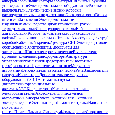
анкеры
Карабины
Фиксаторы арматуры
Шплинты
Пружины
универсальные
Электромонтажное оборудование
Розетки и
выключатели
Электрические звонки
Коробки
распределительные и подрозетники
Электропатроны
Вилки,
штепсели
Заземление
Электромонтажные
изделия
Клеммы
Средства диэлектрические
Трубки
термоусаживаемые
Изолирующие зажимы
Кабель и системы
для прокладки
Короба, трубы, металлорукав
Силовой
кабель
Наконечники, гильзы кабельные
Аксессуары для труб,
коробов
Кабельный крепеж
Арматура СИП
Электрощитовое
оборудование
Электрощиты
Аксессуары для
электрощита
Шины электротехнические
Выключатели
путевые, концевые
Трансформаторы
Аппаратура
управления
Рубильники
Предохранители
Частотные
преобразователи
Пускатели магнитные
Модульная
автоматика
Выключатели автоматические
Реле
Выключатели
нагрузки
Контакторы
Дополнительное модульное
оборудование
УЗИП
Автоматика пуска
двигателя
Дифференциальные
автоматы
УЗО
Конденсаторы
Комплексная защита
электродвигателей
Аксессуары для модульной
автоматики
Приборы учета
Счетчики газа
Счетчики
электроэнергии
Счетчики воды
Ремонт и отделка
Напольные
покрытия и
плитка
Плитка
Ламинат
Линолеум
Керамогранит
Спортивные