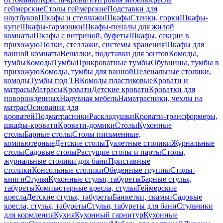
геймерские
Столы геймерские
Подставки для
ноутбуков
Шкафы и стеллажи
Шкафы
Стенки, горки
Шкафы-
купе
Шкафы-гармошки
Шкафы-пеналы для жилой
комнаты
Шкафы с витриной, буфеты
Шкафы, секции в
прихожую
Полки, стеллажи, системы хранения
Шкафы для
ванной комнаты
Вешалки, подставки для зонтов
Комоды,
тумбы
Комоды
Тумбы
Прикроватные тумбы
Обувницы, тумбы в
прихожую
Комоды, тумбы для ванной
Пеленальные столики,
комоды
Тумбы под ТВ
Комоды пластиковые
Кровати и
матрасы
Матрасы
Кровати
Детские кровати
Кроватки для
новорожденных
Надувная мебель
Наматрасники, чехлы на
матрас
Основания для
кроватей
Подматрасники
Раскладушки
Кровати-трансформеры,
шкафы-кровати
Кровати-домики
Столы
Кухонные
столы
Барные столы
Столы письменные,
компьютерные
Детские столы
Туалетные столики
Журнальные
столы
Садовые столы
Растущие столы и парты
Столы,
журнальные столики для бани
Приставные
столики
Консольные столики
Обеденные группы
Столы-
книги
Стулья
Кухонные стулья, табуреты
Барные стулья,
табуреты
Компьютерные кресла, стулья
Геймерские
кресла
Детские стулья, табуреты
Банкетки, скамьи
Садовые
кресла, стулья, табуреты
Стулья, табуреты для бани
Стульчики
для кормления
Кухня
Кухонный гарнитур
Кухонные