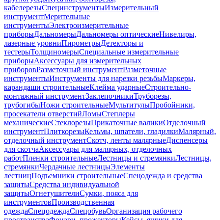
кабелерезы
Специнструменты
Измерительный
инструмент
Мерительные
инструменты
Электроизмерительные
приборы
Дальномеры
Дальномеры оптические
Нивелиры,
лазерные уровни
Пирометры
Детекторы и
тестеры
Толщиномеры
Специальные измерительные
приборы
Аксессуары для измерительных
приборов
Разметочный инструмент
Разметочные
инструменты
Инструменты для нарезки резьбы
Маркеры,
карандаши строительные
Клейма ударные
Строительно-
монтажный инструмент
Заклепочники
Труборезы,
трубогибы
Ножи строительные
Мультитулы
Пробойники,
просекатели отверстий
Ломы
Степлеры
механические
Стеклорезы
Прикаточные валики
Отделочный
инструмент
Плиткорезы
Кельмы, шпатели, гладилки
Малярный,
отделочный инструмент
Скотч, ленты малярные
Диспенсеры
для скотча
Аксессуары для малярных, отделочных
работ
Пленки строительные
Лестницы и стремянки
Лестницы,
стремянки
Чердачные лестницы
Элементы
лестниц
Подъемники строительные
Спецодежда и средства
защиты
Средства индивидуальной
защиты
Огнетушители
Сумки, пояса для
инструментов
Производственная
одежда
Спецодежда
Спецобувь
Организация рабочего
пространства
Фонари, прожекторы
Кейсы, ящики для