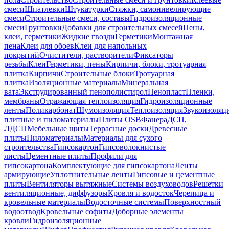
смеси
Шпатлевки
Штукатурки
Стяжки, самонивелирующие
смеси
Строительные смеси, составы
Гидроизоляционные
смеси
Грунтовки
Добавки для строительных смесей
Пены,
клеи, герметики
Жидкие гвозди
Герметики
Монтажная
пена
Клеи для обоев
Клеи для напольных
покрытий
Очистители, растворители
Фиксаторы
резьбы
Клеи
Герметики, пены
Кирпичи, блоки, тротуарная
плитка
Кирпичи
Строительные блоки
Тротуарная
плитка
Изоляционные материалы
Минеральная
вата
Экструдированный пенополистирол
Пенопласт
Пленки,
мембраны
Отражающая теплоизоляция
Гидроизоляционные
ленты
Поликарбонат
Шумоизоляция
Теплоизоляция
Звукоизоляц
плитные и пиломатериалы
Плиты OSB
Фанера
ДСП,
ЛДСП
Мебельные щиты
Террасные доски
Древесные
плиты
Пиломатериалы
Материалы для сухого
строительства
Гипсокартон
Гипсоволокнистые
листы
Цементные плиты
Профили для
гипсокартона
Комплектующие для гипсокартона
Ленты
армирующие
Уплотнительные ленты
Гипсовые и цементные
плиты
Вентиляторы вытяжные
Системы воздуховодов
Решетки
вентиляционные, диффузоры
Кровля и водосток
Черепица и
кровельные материалы
Водосточные системы
Поверхностный
водоотвод
Кровельные софиты
Доборные элементы
кровли
Гидроизоляционные