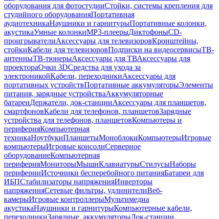
оборудования для фотостудии
Стойки, системы крепления для
студийного оборудования
Портативная
аудиотехника
Наушники и гарнитуры
Портативные колонки,
акустика
Умные колонки
MP3-плееры
Диктофоны
CD-
проигрыватели
Аксессуары для телевизоров
Кронштейны,
стойки
Кабели для телевизоров
Подписки на видеосервисы
ТВ-
антенны
ТВ-тюнеры
Аксессуары для ТВ
Аксессуары для
проектора
Очки 3D
Средства для ухода за
электроникой
Кабели, переходники
Аксессуары для
портативных устройств
Портативные аккумуляторы
Элементы
питания, зарядные устройства
Аккумуляторные
батареи
Держатели, док-станции
Аксессуары для планшетов,
смартфонов
Кабели для телефонов, планшетов
Зарядные
устройства для телефонов, планшетов
Компьютеры и
периферия
Компьютерная
техника
Ноутбуки
Планшеты
Моноблоки
Компьютеры
Игровые
компьютеры
Игровые консоли
Серверное
оборудование
Компьютерная
периферия
Мониторы
Мыши
Клавиатуры
Стилусы
Наборы
периферии
Источники бесперебойного питания
Батареи для
ИБП
Стабилизаторы напряжения
Инверторы
напряжения
Сетевые фильтры, удлинители
Веб-
камеры
Игровые контроллеры
Мультимедиа
акустика
Наушники и гарнитуры
Компьютерные кабели,
переходники
Зарядные, аккумуляторы
Док-станции,