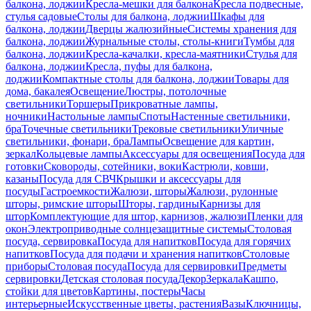
балкона, лоджии
Кресла-мешки для балкона
Кресла подвесные,
стулья садовые
Столы для балкона, лоджии
Шкафы для
балкона, лоджии
Дверцы жалюзийные
Системы хранения для
балкона, лоджии
Журнальные столы, столы-книги
Тумбы для
балкона, лоджии
Кресла-качалки, кресла-маятники
Стулья для
балкона, лоджии
Кресла, пуфы для балкона,
лоджии
Компактные столы для балкона, лоджии
Товары для
дома, бакалея
Освещение
Люстры, потолочные
светильники
Торшеры
Прикроватные лампы,
ночники
Настольные лампы
Споты
Настенные светильники,
бра
Точечные светильники
Трековые светильники
Уличные
светильники, фонари, бра
Лампы
Освещение для картин,
зеркал
Кольцевые лампы
Аксессуары для освещения
Посуда для
готовки
Сковороды, сотейники, воки
Кастрюли, ковши,
казаны
Посуда для СВЧ
Крышки и аксессуары для
посуды
Гастроемкости
Жалюзи, шторы
Жалюзи, рулонные
шторы, римские шторы
Шторы, гардины
Карнизы для
штор
Комплектующие для штор, карнизов, жалюзи
Пленки для
окон
Электроприводные солнцезащитные системы
Столовая
посуда, сервировка
Посуда для напитков
Посуда для горячих
напитков
Посуда для подачи и хранения напитков
Столовые
приборы
Столовая посуда
Посуда для сервировки
Предметы
сервировки
Детская столовая посуда
Декор
Зеркала
Кашпо,
стойки для цветов
Картины, постеры
Часы
интерьерные
Искусственные цветы, растения
Вазы
Ключницы,