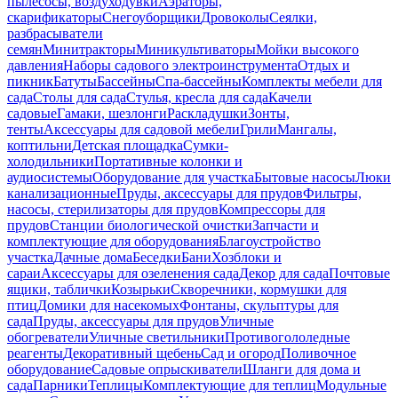
пылесосы, воздуходувки
Аэраторы,
скарификаторы
Снегоуборщики
Дровоколы
Сеялки,
разбрасыватели
семян
Минитракторы
Миникультиваторы
Мойки высокого
давления
Наборы садового электроинструмента
Отдых и
пикник
Батуты
Бассейны
Спа-бассейны
Комплекты мебели для
сада
Столы для сада
Стулья, кресла для сада
Качели
садовые
Гамаки, шезлонги
Раскладушки
Зонты,
тенты
Аксессуары для садовой мебели
Грили
Мангалы,
коптильни
Детская площадка
Сумки-
холодильники
Портативные колонки и
аудиосистемы
Оборудование для участка
Бытовые насосы
Люки
канализационные
Пруды, аксессуары для прудов
Фильтры,
насосы, стерилизаторы для прудов
Компрессоры для
прудов
Станции биологической очистки
Запчасти и
комплектующие для оборудования
Благоустройство
участка
Дачные дома
Беседки
Бани
Хозблоки и
сараи
Аксессуары для озеленения сада
Декор для сада
Почтовые
ящики, таблички
Козырьки
Скворечники, кормушки для
птиц
Домики для насекомых
Фонтаны, скульптуры для
сада
Пруды, аксессуары для прудов
Уличные
обогреватели
Уличные светильники
Противогололедные
реагенты
Декоративный щебень
Сад и огород
Поливочное
оборудование
Садовые опрыскиватели
Шланги для дома и
сада
Парники
Теплицы
Комплектующие для теплиц
Модульные