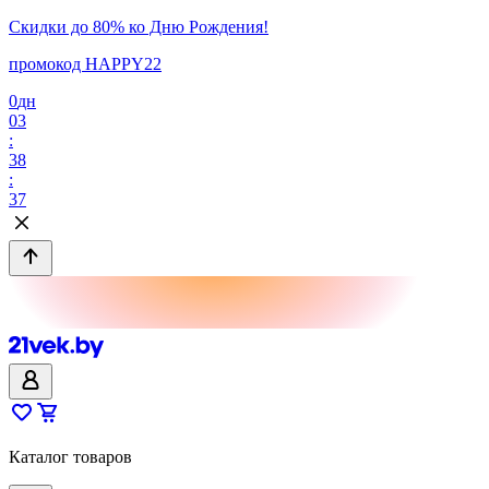
Скидки до 80% ко Дню Рождения!
промокод HAPPY22
0
дн
03
:
38
:
37
Каталог товаров