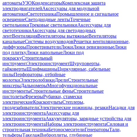
автоматы
УЗО
Конденсаторы
Комплексная защита
электродвигателей
Аксессуары для модульной
автоматики
Светотехника
Промышленное и сигнальное
освещение
Светодиодные ленты
Точечные
светильники
Трековые светильники
Аксессуары для
светотехники
Аксессуары для светодиодных
лент
Вентиляция
Вентиляторы вытяжные
Вентиляторы
канальные
Системы воздуховодов
Решетки вентиляционные,
диффузоры
Проветриватели
Люки
Люки ревизионные
Люки
под плитку
Люки напольные
Люки под
покраску
Строительный
инструмент
Электроинструмент
Шуруповерты,
гайковерты
Шлифмашины
Циркулярные, сабельные
пилы
Перфораторы, отбойные
молотки
Электролобзики
Дрели
Строительные
миксеры
Дальномеры
Многофункциональные
инструменты
Строительные фены
Строительные
пистолеты
Фрезеры
Рубанки, стамески
электрические
Краскопульты
Степлеры,
гвоздезабиватели
Электрические ножницы, резаки
Насадки для
электроинструмента
Аксессуары для
электроинструмента
Аккумуляторы, зарядные устройства для
электроинструмента
Наборы электроинструмента
Силовая и
строительная техника
Бетоносмесители
Генераторы
Тали,
тельферы
Такелаж
Виброплиты, глубинные