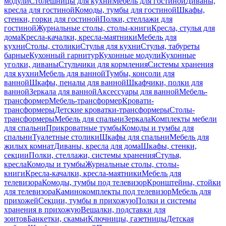
модули
Столешницы для кухни
Мебель для гостиной
Диваны,
кресла для гостиной
Комоды, тумбы для гостиной
Шкафы,
стенки, горки для гостиной
Полки, стеллажи для
гостиной
Журнальные столы, столы-книги
Кресла, стулья для
дома
Кресла-качалки, кресла-маятники
Мебель для
кухни
Столы, столики
Стулья для кухни
Стулья, табуреты
барные
Кухонный гарнитур
Кухонные модули
Кухонные
уголки, диваны
Стульчики для кормления
Системы хранения
для кухни
Мебель для ванной
Тумбы, консоли для
ванной
Шкафы, пеналы для ванной
Шкафчики, полки для
ванной
Зеркала для ванной
Аксессуары для ванной
Мебель-
трансформер
Мебель-трансформер
Кровати-
трансформеры
Детские кроватки-трансформеры
Столы-
трансформеры
Мебель для спальни
Зеркала
Комплекты мебели
для спальни
Прикроватные тумбы
Комоды и тумбы для
спальни
Туалетные столики
Шкафы для спальни
Мебель для
жилых комнат
Диваны, кресла для дома
Шкафы, стенки,
секции
Полки, стеллажи, системы хранения
Стулья,
кресла
Комоды и тумбы
Журнальные столы, столы-
книги
Кресла-качалки, кресла-маятники
Мебель для
телевизора
Комоды, тумбы под телевизор
Кронштейны, стойки
для телевизора
Каминокомплекты под телевизор
Мебель для
прихожей
Секции, тумбы в прихожую
Полки и системы
хранения в прихожую
Вешалки, подставки для
зонтов
Банкетки, скамьи
Ключницы, газетницы
Детская