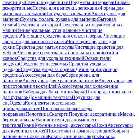
газетницы
Свечи, подсвечники
Предметы интерьера
Ширмы
декоративные
Посуда для выпечки, запекания
Формы для
выпечки, запекания
Посуда для запекания
Аксессуары для
выпечки
Бумага, фольга, рукава для выпечки
Бытовая
химия
Средства для стирки
Средства для посудомоечных
машин
Универсальные, специальные чистящие
средства
Чистящие средства для стекол и зеркал
Чистящие
средства для ванной и туалета
Чистящие средства для
кухни
Средства для мытья посуды
Чистящие средства для
мебели
Чистящие средства для напольных покрытий и
ковров
Средства для ухода за техникой
Освежители
воздуха
Средства от насекомых
Средства ухода за
одеждой
Средства ухода за обувью
Дезинфицирующие
средства
Аксессуары для бара
Сервировка для
напитков
Аксессуары для хранения напитков
Аксессуары для
приготовления коктейлей
Аксессуары для охлаждения
напитков
Наборы для бара, мини-бары
Штопоры, открывалки
для бутылок
Домашний текстиль
Подушки для
сна
Одеяла
Комплекты постельных
принадлежностей
Постельное белье
Пледы,
покрывала
Полотенца
Скатерти
Подушки декоративные
Маски,
беруши для сна
Наполнители для домашнего
текстиля
Ткани
Кухонные ножи, аксессуары
Ножи
Аксессуары
для кухонных ножей
Ножеточки и комплектующие
Ковры и
напольные покрытия
Ковры, циновки, шкуры
Ковры,