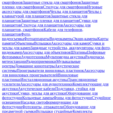
смартфонов
Защитные стекла для смартфонов
Защитные
пленки для смартфонов
Стилусы для смартфонов
Игровые
аксессуары для смартфонов
Чехлы для планшетов
Чехлы с
клавиатурой для планшетов
Защитные стекла для
планшетов
Защитные пленки для планшетов
Сумки для
планшетов
Стилусы для планшетов
Аксессуары для
планшетов, смартфонов
Кабели для телефонов,
планшетов
Фото,
видеосъемка
Фотоаппараты
Видеокамеры
Экшн-камеры
Карты
памяти
Объективы
Вспышки
Аксессуары для камер
Сумки и
чехлы для камер
Зарядные устройства, аккумуляторы для фото,
видеокамер
Аксессуары для объективов
Штативы
Цифровые
фоторамки
Аудиотехника
Мультимедиа акустика
Радиочасы,
метеостанции
Радиоприемники
Музыкальные
центры
Домашние кинотеатры
Акустические
системы
Проигрыватели виниловых пластинок
Аксессуары
для виниловых проигрывателей
Виниловые
пластинки
Инсталляционная акустика
Трансляционные
усилители
Аксессуары для аудиотехники
Комплектующие для
акустики
Акустические кабели
Подставки, стойки для
акустики
Сумки, чехлы для акустики
Оборудование для
фотостудии
Кольцевые лампы
Фоны для фотостудии
Студийное
освещение
Насадки светоформирующие для
фотостудии
Фотозонты, отражатели
Оборудование для
предметной съемки
Вспышки студийные
Комплекты