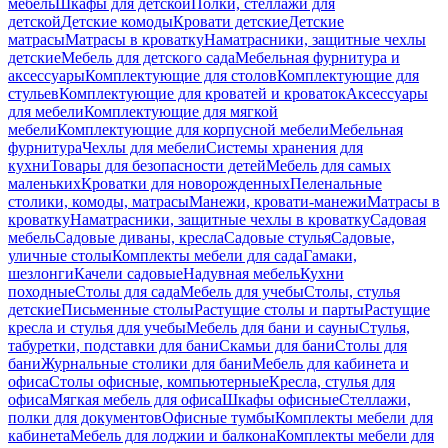
мебель
Шкафы для детской
Полки, стеллажи для
детской
Детские комоды
Кровати детские
Детские
матрасы
Матрасы в кроватку
Наматрасники, защитные чехлы
детские
Мебель для детского сада
Мебельная фурнитура и
аксессуары
Комплектующие для столов
Комплектующие для
стульев
Комплектующие для кроватей и кроваток
Аксессуары
для мебели
Комплектующие для мягкой
мебели
Комплектующие для корпусной мебели
Мебельная
фурнитура
Чехлы для мебели
Системы хранения для
кухни
Товары для безопасности детей
Мебель для самых
маленьких
Кроватки для новорожденных
Пеленальные
столики, комоды, матрасы
Манежи, кровати-манежи
Матрасы в
кроватку
Наматрасники, защитные чехлы в кроватку
Садовая
мебель
Садовые диваны, кресла
Садовые стулья
Садовые,
уличные столы
Комплекты мебели для сада
Гамаки,
шезлонги
Качели садовые
Надувная мебель
Кухни
походные
Столы для сада
Мебель для учебы
Столы, стулья
детские
Письменные столы
Растущие столы и парты
Растущие
кресла и стулья для учебы
Мебель для бани и сауны
Стулья,
табуретки, подставки для бани
Скамьи для бани
Столы для
бани
Журнальные столики для бани
Мебель для кабинета и
офиса
Столы офисные, компьютерные
Кресла, стулья для
офиса
Мягкая мебель для офиса
Шкафы офисные
Стеллажи,
полки для документов
Офисные тумбы
Комплекты мебели для
кабинета
Мебель для лоджии и балкона
Комплекты мебели для