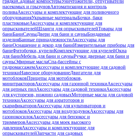
грядки
Садовые компостеры
Уничтожители, отпугиватели
насекомых и грызунов
Автоматизация и контроль
полива
Аксессуары и комплектующие для поливочного
оборудования
Укрывные материалы
Бочки, баки
пластиковые
Аксессуары и комплектующие для
опрыскивателей
Шланги для опрыскивателей
Товары для
бани
Бани
Сауны
Двери для бани и сауны
Бондарные
изделия
Банные принадлежности
Аксессуары для
бани
Оснащение и декор для бани
Измерительные приборы для
бани
Фитобочки, купели
Комплектующие для купелей
Окна
для бани
Мебель для бани и сауны
Ручки дверные для бани и
сауны
Эфирные масла
Спа-бассейны с
гидромассажем
Аксессуары и комплектующие для садовой
техники
Навесное оборудование
Двигатели для
мотоблоков
Прицепы для мотоблоков,
минитракторов
Аксессуары для газонной техники
Аксессуары
для цепных пил
Аксессуары для садовой техники
Аксессуары
для кусторезов, ножниц садовых
Моторные масла для садовой
техники
Аксессуары для аэратоторов и
скарификаторов
Аксессуары для культиваторов и
мотоблоков
Аксессуары для воздуходувок
Аксессуары для
газонокосилок
Аксессуары для бензокос и
триммеров
Аксессуары для моек высокого
давления
Аксессуары и комплектующие для
опрыскивателей
Запчасти для садовых