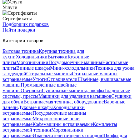
Услуги
Сертификаты
Подборщик подарков
Найти подарки
Категории товаров
Бытовая техника
Крупная техника для
кухни
Холодильники
Вытяжки
Кухонные
плиты
Морозильники
Посудомоечные машины
Настольные
плиты
Винные шкафы
Мини-холодильники
Техника для ухода
за одеждой
Стиральные машины
Стиральные машины
встраиваемые
Утюги
Отпариватели
Швейные, вышивальные
машины
Промышленные швейные
машины
Оверлоки
Сушильные машины, шкафы
Гладильные
системы, прессы
Машинки для удаления катышков
Сушилки
для обуви
Встраиваемая техника, оборудование
Варочные
панели
Духовые шкафы
Холодильники
встраиваемые
Посудомоечные машины
встраиваемые
Микроволновые печи
встраиваемые
Кофемашины встраиваемые
Комплекты
встраиваемой техники
Морозильники
встраиваемые
Измельчители пищевых отходов
Шкафы для