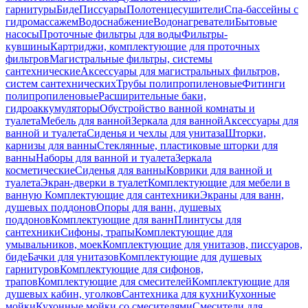
гарнитуры
Биде
Писсуары
Полотенцесушители
Спа-бассейны с
гидромассажем
Водоснабжение
Водонагреватели
Бытовые
насосы
Проточные фильтры для воды
Фильтры-
кувшины
Картриджи, комплектующие для проточных
фильтров
Магистральные фильтры, системы
сантехнические
Аксессуары для магистральных фильтров,
систем сантехнических
Трубы полипропиленовые
Фитинги
полипропиленовые
Расширительные баки,
гидроаккумуляторы
Обустройство ванной комнаты и
туалета
Мебель для ванной
Зеркала для ванной
Аксессуары для
ванной и туалета
Сиденья и чехлы для унитаза
Шторки,
карнизы для ванны
Стеклянные, пластиковые шторки для
ванны
Наборы для ванной и туалета
Зеркала
косметические
Сиденья для ванны
Коврики для ванной и
туалета
Экран-дверки в туалет
Комплектующие для мебели в
ванную
Комплектующие для сантехники
Экраны для ванн,
душевых поддонов
Опоры для ванн, душевых
поддонов
Комплектующие для ванн
Плинтусы для
сантехники
Сифоны, трапы
Комплектующие для
умывальников, моек
Комплектующие для унитазов, писсуаров,
биде
Бачки для унитазов
Комплектующие для душевых
гарнитуров
Комплектующие для сифонов,
трапов
Комплектующие для смесителей
Комплектующие для
душевых кабин, уголков
Сантехника для кухни
Кухонные
мойки
Кухонные мойки со смесителями
Смесители для