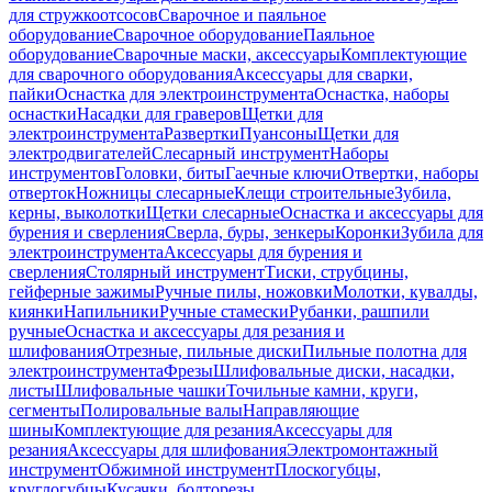
для стружкоотсосов
Сварочное и паяльное
оборудование
Сварочное оборудование
Паяльное
оборудование
Сварочные маски, аксессуары
Комплектующие
для сварочного оборудования
Аксессуары для сварки,
пайки
Оснастка для электроинструмента
Оснастка, наборы
оснастки
Насадки для граверов
Щетки для
электроинструмента
Развертки
Пуансоны
Щетки для
электродвигателей
Слесарный инструмент
Наборы
инструментов
Головки, биты
Гаечные ключи
Отвертки, наборы
отверток
Ножницы слесарные
Клещи строительные
Зубила,
керны, выколотки
Щетки слесарные
Оснастка и аксессуары для
бурения и сверления
Сверла, буры, зенкеры
Коронки
Зубила для
электроинструмента
Аксессуары для бурения и
сверления
Столярный инструмент
Тиски, струбцины,
гейферные зажимы
Ручные пилы, ножовки
Молотки, кувалды,
киянки
Напильники
Ручные стамески
Рубанки, рашпили
ручные
Оснастка и аксессуары для резания и
шлифования
Отрезные, пильные диски
Пильные полотна для
электроинструмента
Фрезы
Шлифовальные диски, насадки,
листы
Шлифовальные чашки
Точильные камни, круги,
сегменты
Полировальные валы
Направляющие
шины
Комплектующие для резания
Аксессуары для
резания
Аксессуары для шлифования
Электромонтажный
инструмент
Обжимной инструмент
Плоскогубцы,
круглогубцы
Кусачки, болторезы,