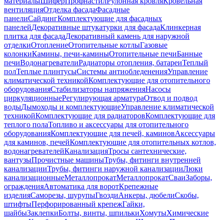
материалы
Шифер
Профнастил
Рулонная кровля
Кровельная
вентиляция
Отделка фасада
Фасадные
панели
Сайдинг
Комплектующие для фасадных
панелей
Декоративные штукатурки для фасада
Клинкерная
плитка для фасада
Декоративный камень для наружной
отделки
Отопление
Отопительные котлы
Газовые
колонки
Камины, печи-камины
Отопительные печи
Банные
печи
Водонагреватели
Радиаторы отопления, батареи
Теплый
пол
Теплые плинтусы
Системы антиобледенения
Управление
климатической техникой
Комплектующие для отопительного
оборудования
Стабилизаторы напряжения
Насосы
циркуляционные
Регулирующая арматура
Отвод и подвод
воды
Дымоходы и комплектующие
Управление климатической
техникой
Комплектующие для радиаторов
Комплектующие для
теплого пола
Топливо и аксессуары для отопительного
оборудования
Комплектующие для печей, каминов
Аксессуары
для каминов, печей
Комплектующие для отопительных котлов,
водонагревателей
Канализация
Тросы сантехнические,
вантузы
Прочистные машины
Трубы, фитинги внутренней
канализации
Трубы, фитинги наружной канализации
Люки
канализационные
Металлопрокат
Металлопрокат
Сваи
Заборы,
ограждения
Автоматика для ворот
Крепежные
изделия
Саморезы, шурупы
Гвозди
Анкеры, дюбели
Скобы,
штифты
Перфорированный крепеж
Гайки,
шайбы
Заклепки
Болты, винты, шпильки
Хомуты
Химические