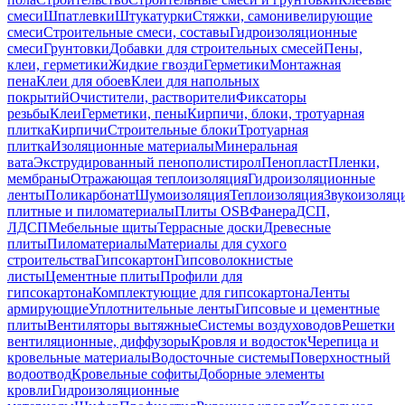
смеси
Шпатлевки
Штукатурки
Стяжки, самонивелирующие
смеси
Строительные смеси, составы
Гидроизоляционные
смеси
Грунтовки
Добавки для строительных смесей
Пены,
клеи, герметики
Жидкие гвозди
Герметики
Монтажная
пена
Клеи для обоев
Клеи для напольных
покрытий
Очистители, растворители
Фиксаторы
резьбы
Клеи
Герметики, пены
Кирпичи, блоки, тротуарная
плитка
Кирпичи
Строительные блоки
Тротуарная
плитка
Изоляционные материалы
Минеральная
вата
Экструдированный пенополистирол
Пенопласт
Пленки,
мембраны
Отражающая теплоизоляция
Гидроизоляционные
ленты
Поликарбонат
Шумоизоляция
Теплоизоляция
Звукоизоляц
плитные и пиломатериалы
Плиты OSB
Фанера
ДСП,
ЛДСП
Мебельные щиты
Террасные доски
Древесные
плиты
Пиломатериалы
Материалы для сухого
строительства
Гипсокартон
Гипсоволокнистые
листы
Цементные плиты
Профили для
гипсокартона
Комплектующие для гипсокартона
Ленты
армирующие
Уплотнительные ленты
Гипсовые и цементные
плиты
Вентиляторы вытяжные
Системы воздуховодов
Решетки
вентиляционные, диффузоры
Кровля и водосток
Черепица и
кровельные материалы
Водосточные системы
Поверхностный
водоотвод
Кровельные софиты
Доборные элементы
кровли
Гидроизоляционные