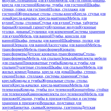
модули
Столешницы для кухни
Мебель для гостиной
Диваны,
кресла для гостиной
Комоды, тумбы для гостиной
Шкафы,
стенки, горки для гостиной
Полки, стеллажи для
гостиной
Журнальные столы, столы-книги
Кресла, стулья для
дома
Кресла-качалки, кресла-маятники
Мебель для
кухни
Столы, столики
Стулья для кухни
Стулья, табуреты
барные
Кухонный гарнитур
Кухонные модули
Кухонные
уголки, диваны
Стульчики для кормления
Системы хранения
для кухни
Мебель для ванной
Тумбы, консоли для
ванной
Шкафы, пеналы для ванной
Шкафчики, полки для
ванной
Зеркала для ванной
Аксессуары для ванной
Мебель-
трансформер
Мебель-трансформер
Кровати-
трансформеры
Детские кроватки-трансформеры
Столы-
трансформеры
Мебель для спальни
Зеркала
Комплекты мебели
для спальни
Прикроватные тумбы
Комоды и тумбы для
спальни
Туалетные столики
Шкафы для спальни
Мебель для
жилых комнат
Диваны, кресла для дома
Шкафы, стенки,
секции
Полки, стеллажи, системы хранения
Стулья,
кресла
Комоды и тумбы
Журнальные столы, столы-
книги
Кресла-качалки, кресла-маятники
Мебель для
телевизора
Комоды, тумбы под телевизор
Кронштейны, стойки
для телевизора
Каминокомплекты под телевизор
Мебель для
прихожей
Секции, тумбы в прихожую
Полки и системы
хранения в прихожую
Вешалки, подставки для
зонтов
Банкетки, скамьи
Ключницы, газетницы
Детская