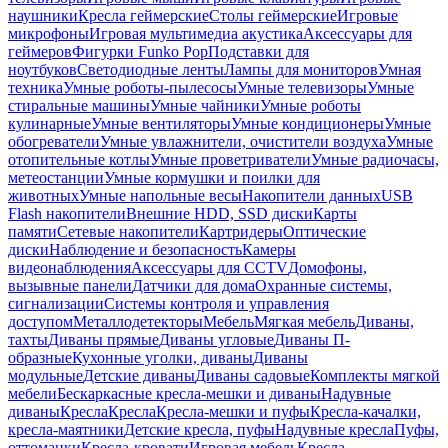
наушники
Кресла геймерские
Столы геймерские
Игровые
микрофоны
Игровая мультимедиа акустика
Аксессуары для
геймеров
Фигурки Funko Pop
Подставки для
ноутбуков
Светодиодные ленты
Лампы для мониторов
Умная
техника
Умные роботы-пылесосы
Умные телевизоры
Умные
стиральные машины
Умные чайники
Умные роботы
кулинарные
Умные вентиляторы
Умные кондиционеры
Умные
обогреватели
Умные увлажнители, очистители воздуха
Умные
отопительные котлы
Умные проветриватели
Умные радиочасы,
метеостанции
Умные кормушки и поилки для
животных
Умные напольные весы
Накопители данных
USB
Flash накопители
Внешние HDD, SSD диски
Карты
памяти
Сетевые накопители
Картридеры
Оптические
диски
Наблюдение и безопасность
Камеры
видеонаблюдения
Аксессуары для CCTV
Домофоны,
вызывные панели
Датчики для дома
Охранные системы,
сигнализации
Системы контроля и управления
доступом
Металлодетекторы
Мебель
Мягкая мебель
Диваны,
тахты
Диваны прямые
Диваны угловые
Диваны П-
образные
Кухонные уголки, диваны
Диваны
модульные
Детские диваны
Диваны садовые
Комплекты мягкой
мебели
Бескаркасные кресла-мешки и диваны
Надувные
диваны
Кресла
Кресла
Кресла-мешки и пуфы
Кресла-качалки,
кресла-маятники
Детские кресла, пуфы
Надувные кресла
Пуфы,
оттоманки
Кресла-кровати
Игровая мебель
Кресла