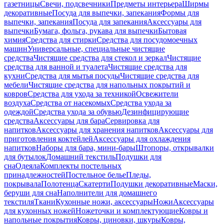
газетницы
Свечи, подсвечники
Предметы интерьера
Ширмы
декоративные
Посуда для выпечки, запекания
Формы для
выпечки, запекания
Посуда для запекания
Аксессуары для
выпечки
Бумага, фольга, рукава для выпечки
Бытовая
химия
Средства для стирки
Средства для посудомоечных
машин
Универсальные, специальные чистящие
средства
Чистящие средства для стекол и зеркал
Чистящие
средства для ванной и туалета
Чистящие средства для
кухни
Средства для мытья посуды
Чистящие средства для
мебели
Чистящие средства для напольных покрытий и
ковров
Средства для ухода за техникой
Освежители
воздуха
Средства от насекомых
Средства ухода за
одеждой
Средства ухода за обувью
Дезинфицирующие
средства
Аксессуары для бара
Сервировка для
напитков
Аксессуары для хранения напитков
Аксессуары для
приготовления коктейлей
Аксессуары для охлаждения
напитков
Наборы для бара, мини-бары
Штопоры, открывалки
для бутылок
Домашний текстиль
Подушки для
сна
Одеяла
Комплекты постельных
принадлежностей
Постельное белье
Пледы,
покрывала
Полотенца
Скатерти
Подушки декоративные
Маски,
беруши для сна
Наполнители для домашнего
текстиля
Ткани
Кухонные ножи, аксессуары
Ножи
Аксессуары
для кухонных ножей
Ножеточки и комплектующие
Ковры и
напольные покрытия
Ковры, циновки, шкуры
Ковры,