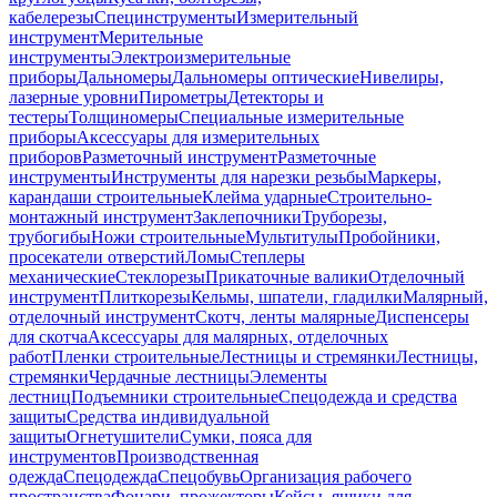
кабелерезы
Специнструменты
Измерительный
инструмент
Мерительные
инструменты
Электроизмерительные
приборы
Дальномеры
Дальномеры оптические
Нивелиры,
лазерные уровни
Пирометры
Детекторы и
тестеры
Толщиномеры
Специальные измерительные
приборы
Аксессуары для измерительных
приборов
Разметочный инструмент
Разметочные
инструменты
Инструменты для нарезки резьбы
Маркеры,
карандаши строительные
Клейма ударные
Строительно-
монтажный инструмент
Заклепочники
Труборезы,
трубогибы
Ножи строительные
Мультитулы
Пробойники,
просекатели отверстий
Ломы
Степлеры
механические
Стеклорезы
Прикаточные валики
Отделочный
инструмент
Плиткорезы
Кельмы, шпатели, гладилки
Малярный,
отделочный инструмент
Скотч, ленты малярные
Диспенсеры
для скотча
Аксессуары для малярных, отделочных
работ
Пленки строительные
Лестницы и стремянки
Лестницы,
стремянки
Чердачные лестницы
Элементы
лестниц
Подъемники строительные
Спецодежда и средства
защиты
Средства индивидуальной
защиты
Огнетушители
Сумки, пояса для
инструментов
Производственная
одежда
Спецодежда
Спецобувь
Организация рабочего
пространства
Фонари, прожекторы
Кейсы, ящики для