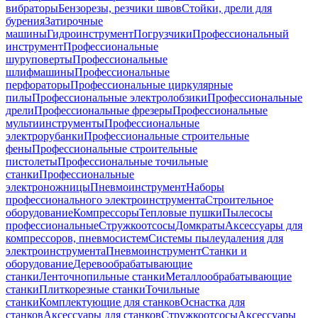
вибраторы
Бензорезы, резчики швов
Стойки, дрели для
бурения
Затирочные
машины
Гидроинструмент
Погрузчики
Профессиональный
инструмент
Профессиональные
шуруповерты
Профессиональные
шлифмашины
Профессиональные
перфораторы
Профессиональные циркулярные
пилы
Профессиональные электролобзики
Профессиональные
дрели
Профессиональные фрезеры
Профессиональные
мультиинструменты
Профессиональные
электрорубанки
Профессиональные строительные
фены
Профессиональные строительные
пистолеты
Профессиональные точильные
станки
Профессиональные
электроножницы
Пневмоинструмент
Наборы
профессионального электроинструмента
Строительное
оборудование
Компрессоры
Тепловые пушки
Пылесосы
профессиональные
Стружкоотсосы
Домкраты
Аксессуары для
компрессоров, пневмосистем
Системы пылеудаления для
электроинструмента
Пневмоинструмент
Станки и
оборудование
Деревообрабатывающие
станки
Ленточнопильные станки
Металлообрабатывающие
станки
Плиткорезные станки
Точильные
станки
Комплектующие для станков
Оснастка для
станков
Аксессуары для станков
Стружкоотсосы
Аксессуары