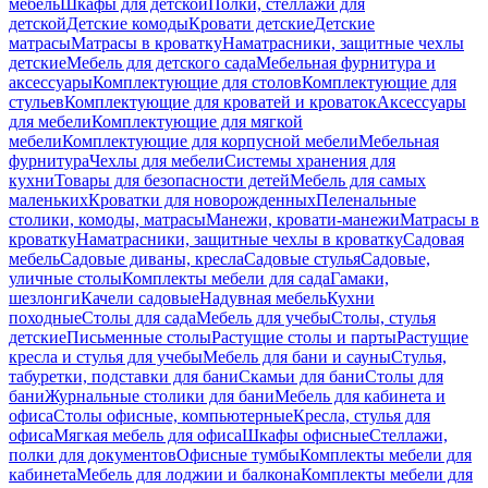
мебель
Шкафы для детской
Полки, стеллажи для
детской
Детские комоды
Кровати детские
Детские
матрасы
Матрасы в кроватку
Наматрасники, защитные чехлы
детские
Мебель для детского сада
Мебельная фурнитура и
аксессуары
Комплектующие для столов
Комплектующие для
стульев
Комплектующие для кроватей и кроваток
Аксессуары
для мебели
Комплектующие для мягкой
мебели
Комплектующие для корпусной мебели
Мебельная
фурнитура
Чехлы для мебели
Системы хранения для
кухни
Товары для безопасности детей
Мебель для самых
маленьких
Кроватки для новорожденных
Пеленальные
столики, комоды, матрасы
Манежи, кровати-манежи
Матрасы в
кроватку
Наматрасники, защитные чехлы в кроватку
Садовая
мебель
Садовые диваны, кресла
Садовые стулья
Садовые,
уличные столы
Комплекты мебели для сада
Гамаки,
шезлонги
Качели садовые
Надувная мебель
Кухни
походные
Столы для сада
Мебель для учебы
Столы, стулья
детские
Письменные столы
Растущие столы и парты
Растущие
кресла и стулья для учебы
Мебель для бани и сауны
Стулья,
табуретки, подставки для бани
Скамьи для бани
Столы для
бани
Журнальные столики для бани
Мебель для кабинета и
офиса
Столы офисные, компьютерные
Кресла, стулья для
офиса
Мягкая мебель для офиса
Шкафы офисные
Стеллажи,
полки для документов
Офисные тумбы
Комплекты мебели для
кабинета
Мебель для лоджии и балкона
Комплекты мебели для