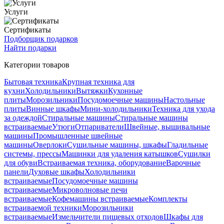
Услуги
Сертификаты
Подборщик подарков
Найти подарки
Категории товаров
Бытовая техника
Крупная техника для
кухни
Холодильники
Вытяжки
Кухонные
плиты
Морозильники
Посудомоечные машины
Настольные
плиты
Винные шкафы
Мини-холодильники
Техника для ухода
за одеждой
Стиральные машины
Стиральные машины
встраиваемые
Утюги
Отпариватели
Швейные, вышивальные
машины
Промышленные швейные
машины
Оверлоки
Сушильные машины, шкафы
Гладильные
системы, прессы
Машинки для удаления катышков
Сушилки
для обуви
Встраиваемая техника, оборудование
Варочные
панели
Духовые шкафы
Холодильники
встраиваемые
Посудомоечные машины
встраиваемые
Микроволновые печи
встраиваемые
Кофемашины встраиваемые
Комплекты
встраиваемой техники
Морозильники
встраиваемые
Измельчители пищевых отходов
Шкафы для