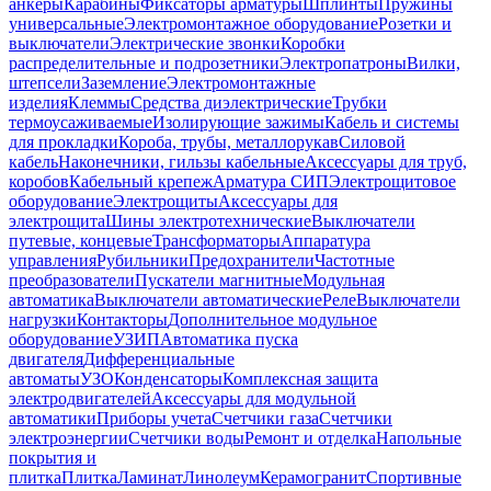
анкеры
Карабины
Фиксаторы арматуры
Шплинты
Пружины
универсальные
Электромонтажное оборудование
Розетки и
выключатели
Электрические звонки
Коробки
распределительные и подрозетники
Электропатроны
Вилки,
штепсели
Заземление
Электромонтажные
изделия
Клеммы
Средства диэлектрические
Трубки
термоусаживаемые
Изолирующие зажимы
Кабель и системы
для прокладки
Короба, трубы, металлорукав
Силовой
кабель
Наконечники, гильзы кабельные
Аксессуары для труб,
коробов
Кабельный крепеж
Арматура СИП
Электрощитовое
оборудование
Электрощиты
Аксессуары для
электрощита
Шины электротехнические
Выключатели
путевые, концевые
Трансформаторы
Аппаратура
управления
Рубильники
Предохранители
Частотные
преобразователи
Пускатели магнитные
Модульная
автоматика
Выключатели автоматические
Реле
Выключатели
нагрузки
Контакторы
Дополнительное модульное
оборудование
УЗИП
Автоматика пуска
двигателя
Дифференциальные
автоматы
УЗО
Конденсаторы
Комплексная защита
электродвигателей
Аксессуары для модульной
автоматики
Приборы учета
Счетчики газа
Счетчики
электроэнергии
Счетчики воды
Ремонт и отделка
Напольные
покрытия и
плитка
Плитка
Ламинат
Линолеум
Керамогранит
Спортивные