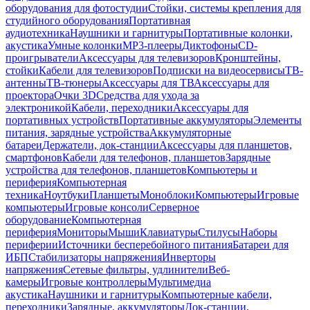
оборудования для фотостудии
Стойки, системы крепления для
студийного оборудования
Портативная
аудиотехника
Наушники и гарнитуры
Портативные колонки,
акустика
Умные колонки
MP3-плееры
Диктофоны
CD-
проигрыватели
Аксессуары для телевизоров
Кронштейны,
стойки
Кабели для телевизоров
Подписки на видеосервисы
ТВ-
антенны
ТВ-тюнеры
Аксессуары для ТВ
Аксессуары для
проектора
Очки 3D
Средства для ухода за
электроникой
Кабели, переходники
Аксессуары для
портативных устройств
Портативные аккумуляторы
Элементы
питания, зарядные устройства
Аккумуляторные
батареи
Держатели, док-станции
Аксессуары для планшетов,
смартфонов
Кабели для телефонов, планшетов
Зарядные
устройства для телефонов, планшетов
Компьютеры и
периферия
Компьютерная
техника
Ноутбуки
Планшеты
Моноблоки
Компьютеры
Игровые
компьютеры
Игровые консоли
Серверное
оборудование
Компьютерная
периферия
Мониторы
Мыши
Клавиатуры
Стилусы
Наборы
периферии
Источники бесперебойного питания
Батареи для
ИБП
Стабилизаторы напряжения
Инверторы
напряжения
Сетевые фильтры, удлинители
Веб-
камеры
Игровые контроллеры
Мультимедиа
акустика
Наушники и гарнитуры
Компьютерные кабели,
переходники
Зарядные, аккумуляторы
Док-станции,