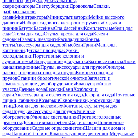
пылесосы, воздуходувки
Аэраторы,
скарификаторы
Снегоуборщики
Дровоколы
Сеялки,
разбрасыватели
семян
Минитракторы
Миникультиваторы
Мойки высокого
давления
Наборы садового электроинструмента
Отдых и
пикник
Батуты
Бассейны
Спа-бассейны
Комплекты мебели для
сада
Столы для сада
Стулья, кресла для сада
Качели
садовые
Гамаки, шезлонги
Раскладушки
Зонты,
тенты
Аксессуары для садовой мебели
Грили
Мангалы,
коптильни
Детская площадка
Сумки-
холодильники
Портативные колонки и
аудиосистемы
Оборудование для участка
Бытовые насосы
Люки
канализационные
Пруды, аксессуары для прудов
Фильтры,
насосы, стерилизаторы для прудов
Компрессоры для
прудов
Станции биологической очистки
Запчасти и
комплектующие для оборудования
Благоустройство
участка
Дачные дома
Беседки
Бани
Хозблоки и
сараи
Аксессуары для озеленения сада
Декор для сада
Почтовые
ящики, таблички
Козырьки
Скворечники, кормушки для
птиц
Домики для насекомых
Фонтаны, скульптуры для
сада
Пруды, аксессуары для прудов
Уличные
обогреватели
Уличные светильники
Противогололедные
реагенты
Декоративный щебень
Сад и огород
Поливочное
оборудование
Садовые опрыскиватели
Шланги для дома и
сада
Парники
Теплицы
Комплектующие для теплиц
Модульные