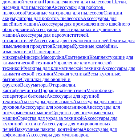
домашней техники
Принадлежности для пылесосов
Щетки,
насадки для пылесосов
Аксессуары для роботов-
пылесосов
Расходные материалы для пылесосов
Станции,
аккумуляторы для роботов-пылесосов
Аксессуары для
швейных машин
Аксессуары для промышленного швейного
оборудования
Аксессуары для стиральных и сушильных
машин
Аксессуары для пароочистителей,
отпаривателей
Аксессуары для стеклоочистителей
Техника для
измельчения продуктов
Блендеры
Кухонные комбайны,
измельчители
Планетарные
миксеры
Миксеры
Мясорубки
Ломтерезки
Комплектующие для
климатической техники
Управление климатической
техникой
Фильтры для климатической техники
Аксессуары для
климатической техники
Мелкая техника
Весы кухонные,
бытовые
Сушилки для овощей и
фруктов
Вакууматоры
Открывалки,
картофелечистки
Проращиватели семян
Маслобойки,
сепараторы бытовые
Аксессуары для крупной
техники
Аксессуары для вытяжек
Аксессуары для плит и
духовок
Аксессуары для холодильников
Аксессуары для
посудомоечных машин
Средства для посудомоечных
машин
Средства для ухода за техникой
Аксессуары для
кухонной техники
Аксессуары для микроволновых
печей
Вакуумные пакеты, контейнеры
Аксессуары для
кофемашин
Аксессуары для мультиварок,