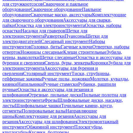
для стружкоотсосов
Сварочное и паяльное
оборудование
Сварочное оборудование
Паяльное
оборудование
Сварочные маски, аксессуары
Комплектующие
для сварочного оборудования
Аксессуары для сварки,
пайки
Оснастка для электроинструмента
Оснастка, наборы
оснастки
Насадки для граверов
Щетки для
электроинструмента
Развертки
Пуансоны
Щетки для
электродвигателей
Слесарный инструмент
Наборы
инструментов
Головки, биты
Гаечные ключи
Отвертки, наборы
отверток
Ножницы слесарные
Клещи строительные
Зубила,
керны, выколотки
Щетки слесарные
Оснастка и аксессуары для
бурения и сверления
Сверла, буры, зенкеры
Коронки
Зубила для
электроинструмента
Аксессуары для бурения и
сверления
Столярный инструмент
Тиски, струбцины,
гейферные зажимы
Ручные пилы, ножовки
Молотки, кувалды,
киянки
Напильники
Ручные стамески
Рубанки, рашпили
ручные
Оснастка и аксессуары для резания и
шлифования
Отрезные, пильные диски
Пильные полотна для
электроинструмента
Фрезы
Шлифовальные диски, насадки,
листы
Шлифовальные чашки
Точильные камни, круги,
сегменты
Полировальные валы
Направляющие
шины
Комплектующие для резания
Аксессуары для
резания
Аксессуары для шлифования
Электромонтажный
инструмент
Обжимной инструмент
Плоскогубцы,
круглогубцы
Кусачки, болторезы,