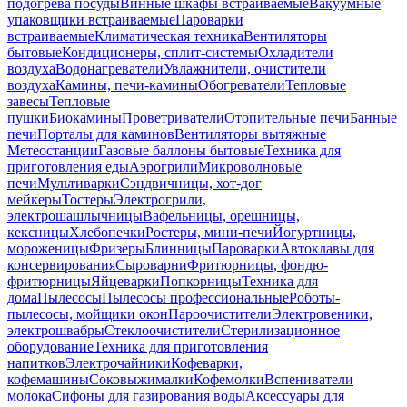
подогрева посуды
Винные шкафы встраиваемые
Вакуумные
упаковщики встраиваемые
Пароварки
встраиваемые
Климатическая техника
Вентиляторы
бытовые
Кондиционеры, сплит-системы
Охладители
воздуха
Водонагреватели
Увлажнители, очистители
воздуха
Камины, печи-камины
Обогреватели
Тепловые
завесы
Тепловые
пушки
Биокамины
Проветриватели
Отопительные печи
Банные
печи
Порталы для каминов
Вентиляторы вытяжные
Метеостанции
Газовые баллоны бытовые
Техника для
приготовления еды
Аэрогрили
Микроволновые
печи
Мультиварки
Сэндвичницы, хот-дог
мейкеры
Тостеры
Электрогрили,
электрошашлычницы
Вафельницы, орешницы,
кексницы
Хлебопечки
Ростеры, мини-печи
Йогуртницы,
мороженицы
Фризеры
Блинницы
Пароварки
Автоклавы для
консервирования
Сыроварни
Фритюрницы, фондю-
фритюрницы
Яйцеварки
Попкорницы
Техника для
дома
Пылесосы
Пылесосы профессиональные
Роботы-
пылесосы, мойщики окон
Пароочистители
Электровеники,
электрошвабры
Стеклоочистители
Стерилизационное
оборудование
Техника для приготовления
напитков
Электрочайники
Кофеварки,
кофемашины
Соковыжималки
Кофемолки
Вспениватели
молока
Сифоны для газирования воды
Аксессуары для