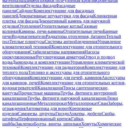
материалы
Шифер
Профнастил
Рулонная кровля
Кровельная
вентиляция
Отделка фасада
Фасадные
панели
Сайдинг
Комплектующие для фасадных
панелей
Декоративные штукатурки для фасада
Клинкерная
плитка для фасада
Декоративный камень для наружной
отделки
Отопление
Отопительные котлы
Газовые
колонки
Камины, печи-камины
Отопительные печи
Банные
печи
Водонагреватели
Радиаторы отопления, батареи
Теплый
пол
Теплые плинтусы
Системы антиобледенения
Управление
климатической техникой
Комплектующие для отопительного
оборудования
Стабилизаторы напряжения
Насосы
циркуляционные
Регулирующая арматура
Отвод и подвод
воды
Дымоходы и комплектующие
Управление климатической
техникой
Комплектующие для радиаторов
Комплектующие для
теплого пола
Топливо и аксессуары для отопительного
оборудования
Комплектующие для печей, каминов
Аксессуары
для каминов, печей
Комплектующие для отопительных котлов,
водонагревателей
Канализация
Тросы сантехнические,
вантузы
Прочистные машины
Трубы, фитинги внутренней
канализации
Трубы, фитинги наружной канализации
Люки
канализационные
Металлопрокат
Металлопрокат
Сваи
Заборы,
ограждения
Автоматика для ворот
Крепежные
изделия
Саморезы, шурупы
Гвозди
Анкеры, дюбели
Скобы,
штифты
Перфорированный крепеж
Гайки,
шайбы
Заклепки
Болты, винты, шпильки
Хомуты
Химические