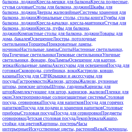
балкона, лоджии
Кресла-мешки для балкона
Кресла подвесные,
стулья садовые
Столы для балкона, лоджии
Шкафы для
балкона, лоджии
Дверцы жалюзийные
Системы хранения для
балкона, лоджии
Журнальные столы, столы-книги
Тумбы для
балкона, лоджии
Кресла-качалки, кресла-маятники
Стулья для
балкона, лоджии
Кресла, пуфы для балкона,
лоджии
Компактные столы для балкона, лоджии
Товары для
дома, бакалея
Освещение
Люстры, потолочные
светильники
Торшеры
Прикроватные лампы,
ночники
Настольные лампы
Споты
Настенные светильники,
бра
Точечные светильники
Трековые светильники
Уличные
светильники, фонари, бра
Лампы
Освещение для картин,
зеркал
Кольцевые лампы
Аксессуары для освещения
Посуда для
готовки
Сковороды, сотейники, воки
Кастрюли, ковши,
казаны
Посуда для СВЧ
Крышки и аксессуары для
посуды
Гастроемкости
Жалюзи, шторы
Жалюзи, рулонные
шторы, римские шторы
Шторы, гардины
Карнизы для
штор
Комплектующие для штор, карнизов, жалюзи
Пленки для
окон
Электроприводные солнцезащитные системы
Столовая
посуда, сервировка
Посуда для напитков
Посуда для горячих
напитков
Посуда для подачи и хранения напитков
Столовые
приборы
Столовая посуда
Посуда для сервировки
Предметы
сервировки
Детская столовая посуда
Декор
Зеркала
Кашпо,
стойки для цветов
Картины, постеры
Часы
интерьерные
Искусственные цветы, растения
Вазы
Ключницы,