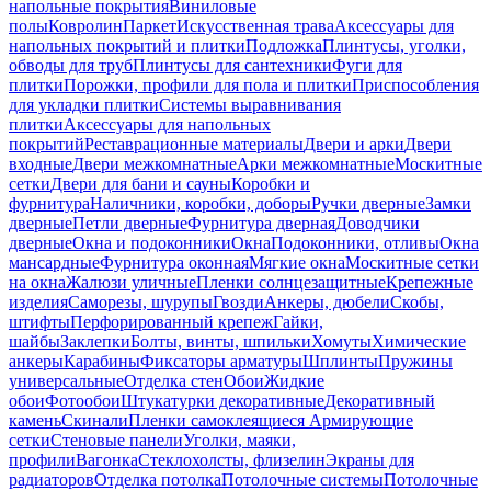
напольные покрытия
Виниловые
полы
Ковролин
Паркет
Искусственная трава
Аксессуары для
напольных покрытий и плитки
Подложка
Плинтусы, уголки,
обводы для труб
Плинтусы для сантехники
Фуги для
плитки
Порожки, профили для пола и плитки
Приспособления
для укладки плитки
Системы выравнивания
плитки
Аксессуары для напольных
покрытий
Реставрационные материалы
Двери и арки
Двери
входные
Двери межкомнатные
Арки межкомнатные
Москитные
сетки
Двери для бани и сауны
Коробки и
фурнитура
Наличники, коробки, доборы
Ручки дверные
Замки
дверные
Петли дверные
Фурнитура дверная
Доводчики
дверные
Окна и подоконники
Окна
Подоконники, отливы
Окна
мансардные
Фурнитура оконная
Мягкие окна
Москитные сетки
на окна
Жалюзи уличные
Пленки солнцезащитные
Крепежные
изделия
Саморезы, шурупы
Гвозди
Анкеры, дюбели
Скобы,
штифты
Перфорированный крепеж
Гайки,
шайбы
Заклепки
Болты, винты, шпильки
Хомуты
Химические
анкеры
Карабины
Фиксаторы арматуры
Шплинты
Пружины
универсальные
Отделка стен
Обои
Жидкие
обои
Фотообои
Штукатурки декоративные
Декоративный
камень
Скинали
Пленки самоклеящиеся
Армирующие
сетки
Стеновые панели
Уголки, маяки,
профили
Вагонка
Стеклохолсты, флизелин
Экраны для
радиаторов
Отделка потолка
Потолочные системы
Потолочные