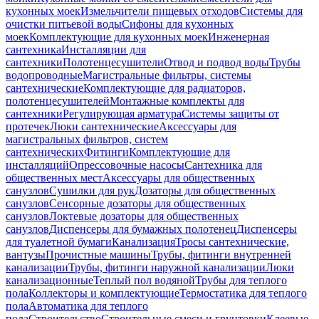
кухонных моек
Измельчители пищевых отходов
Системы для
очистки питьевой воды
Сифоны для кухонных
моек
Комплектующие для кухонных моек
Инженерная
сантехника
Инсталляции для
сантехники
Полотенцесушители
Отвод и подвод воды
Трубы
водопроводные
Магистральные фильтры, системы
сантехнические
Комплектующие для радиаторов,
полотенцесушителей
Монтажные комплекты для
сантехники
Регулирующая арматура
Системы защиты от
протечек
Люки сантехнические
Аксессуары для
магистральных фильтров, систем
сантехнических
Фитинги
Комплектующие для
инсталляций
Опрессовочные насосы
Сантехника для
общественных мест
Аксессуары для общественных
санузлов
Сушилки для рук
Дозаторы для общественных
санузлов
Сенсорные дозаторы для общественных
санузлов
Локтевые дозаторы для общественных
санузлов
Диспенсеры для бумажных полотенец
Диспенсеры
для туалетной бумаги
Канализация
Тросы сантехнические,
вантузы
Прочистные машины
Трубы, фитинги внутренней
канализации
Трубы, фитинги наружной канализации
Люки
канализационные
Теплый пол водяной
Трубы для теплого
пола
Коллекторы и комплектующие
Термостатика для теплого
пола
Автоматика для теплого
пола
Строительство
Строительные смеси и грунтовки
Клеевые