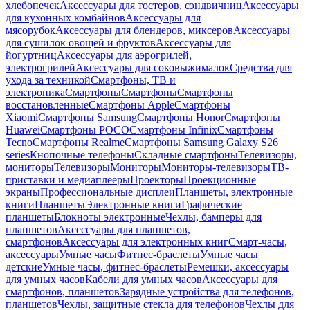
хлебопечек
Аксессуары для тостеров, сэндвичниц
Аксессуары
для кухонных комбайнов
Аксессуары для
мясорубок
Аксессуары для блендеров, миксеров
Аксессуары
для сушилок овощей и фруктов
Аксессуары для
йогуртниц
Аксессуары для аэрогрилей,
электрогрилей
Аксессуары для соковыжималок
Средства для
ухода за техникой
Смартфоны, ТВ и
электроника
Смартфоны
Смартфоны
Смартфоны
восстановленные
Смартфоны Apple
Смартфоны
Xiaomi
Смартфоны Samsung
Смартфоны Honor
Смартфоны
Huawei
Смартфоны POCO
Смартфоны Infinix
Смартфоны
Tecno
Смартфоны Realme
Смартфоны Samsung Galaxy S26
series
Кнопочные телефоны
Складные смартфоны
Телевизоры,
мониторы
Телевизоры
Мониторы
Мониторы-телевизоры
ТВ-
приставки и медиаплееры
Проекторы
Проекционные
экраны
Профессиональные дисплеи
Планшеты, электронные
книги
Планшеты
Электронные книги
Графические
планшеты
Блокноты электронные
Чехлы, бамперы для
планшетов
Аксессуары для планшетов,
смартфонов
Аксессуары для электронных книг
Смарт-часы,
аксессуары
Умные часы
Фитнес-браслеты
Умные часы
детские
Умные часы, фитнес-браслеты
Ремешки, аксессуары
для умных часов
Кабели для умных часов
Аксессуары для
смартфонов, планшетов
Зарядные устройства для телефонов,
планшетов
Чехлы, защитные стекла для телефонов
Чехлы для