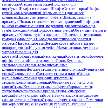
геймерские
Столы геймерские
Подставки для
ноутбуков
Шкафы и стеллажи
Шкафы
Стенки, горки
Шкафы-
купе
Шкафы-гармошки
Шкафы-пеналы для жилой
комнаты
Шкафы с витриной, буфеты
Шкафы, секции в
прихожую
Полки, стеллажи, системы хранения
Шкафы для
ванной комнаты
Вешалки, подставки для зонтов
Комоды,
тумбы
Комоды
Тумбы
Прикроватные тумбы
Обувницы, тумбы в
прихожую
Комоды, тумбы для ванной
Пеленальные столики,
комоды
Тумбы под ТВ
Комоды пластиковые
Кровати и
матрасы
Матрасы
Кровати
Детские кровати
Кроватки для
новорожденных
Надувная мебель
Наматрасники, чехлы на
матрас
Основания для
кроватей
Подматрасники
Раскладушки
Кровати-трансформеры,
шкафы-кровати
Кровати-домики
Столы
Кухонные
столы
Барные столы
Столы письменные,
компьютерные
Детские столы
Туалетные столики
Журнальные
столы
Садовые столы
Растущие столы и парты
Столы,
журнальные столики для бани
Приставные
столики
Консольные столики
Обеденные группы
Столы-
книги
Стулья
Кухонные стулья, табуреты
Барные стулья,
табуреты
Компьютерные кресла, стулья
Геймерские
кресла
Детские стулья, табуреты
Банкетки, скамьи
Садовые
кресла, стулья, табуреты
Стулья, табуреты для бани
Стульчики
для кормления
Кухня
Кухонный гарнитур
Кухонные