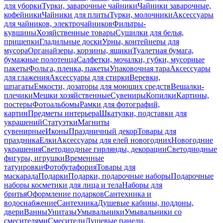
для уборки
Турки, заварочные чайники
Чайники заварочные,
кофейники
Чайники для плиты
Турки, молочники
Аксессуары
для чайников, электрочайников
Фильтры-
кувшины
Хозяйственные товары
Сушилки для белья,
прищепки
Гладильные доски
Урны, контейнеры для
мусора
Органайзеры, корзины, ящики
Туалетная бумага,
бумажные полотенца
Салфетки, мочалки, губки, мусорные
пакеты
Фольга, пленка, пакеты
Упаковочная тара
Аксессуары
для глажения
Аксессуары для стирки
Веревки,
шпагаты
Емкости, дозаторы для моющих средств
Вешалки-
плечики
Мешки хозяйственные
Сувениры
Копилки
Картины,
постеры
Фотоальбомы
Рамки для фотографий,
картин
Предметы интерьера
Шкатулки, подставки для
украшений
Статуэтки
Магниты
сувенирные
Иконы
Праздничный декор
Товары для
праздника
Елки
Аксессуары для елей новогодних
Новогодние
украшения
Светодиодные гирлянды, декорации
Светодиодные
фигуры, игрушки
Временные
татуировки
Фотобутафория
Товары для
маскарада
Подарки
Подарки, подарочные наборы
Подарочные
наборы косметики для лица и тела
Наборы для
бритья
Оформление подарков
Сантехника и
водоснабжение
Сантехника
Душевые кабины, поддоны,
двери
Ванны
Унитазы
Умывальники
Умывальники со
смесителями
Смесители
Душевые панели,