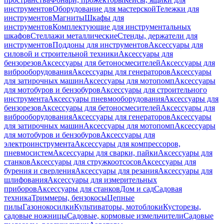
инструментов
Оборудование для мастерской
Тележки для
инструментов
Магниты
Шкафы для
инструментов
Комплектующие для инструментальных
шкафов
Стеллажи металлические
Стенды, держатели для
инструментов
Поддоны для инструментов
Аксессуары для
силовой и строительной техники
Аксессуары для
бензорезов
Аксессуары для бетоносмесителей
Аксессуары для
виброоборудования
Аксессуары для генераторов
Аксессуары
для затирочных машин
Аксессуары для мотопомп
Аксессуары
для мотобуров и бензобуров
Аксессуары для строительного
инструмента
Аксессуары пневмооборудования
Аксессуары для
бензорезов
Аксессуары для бетоносмесителей
Аксессуары для
виброоборудования
Аксессуары для генераторов
Аксессуары
для затирочных машин
Аксессуары для мотопомп
Аксессуары
для мотобуров и бензобуров
Аксессуары для
электроинструмента
Аксессуары для компрессоров,
пневмосистем
Аксессуары для сварки, пайки
Аксессуары для
станков
Аксессуары для стружкоотсосов
Аксессуары для
бурения и сверления
Аксессуары для резания
Аксессуары для
шлифования
Аксессуары для измерительных
приборов
Аксессуары для станков
Дом и сад
Садовая
техника
Триммеры, бензокосы
Цепные
пилы
Газонокосилки
Культиваторы, мотоблоки
Кусторезы,
садовые ножницы
Садовые, кормовые измельчители
Садовые