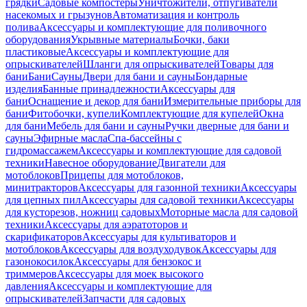
грядки
Садовые компостеры
Уничтожители, отпугиватели
насекомых и грызунов
Автоматизация и контроль
полива
Аксессуары и комплектующие для поливочного
оборудования
Укрывные материалы
Бочки, баки
пластиковые
Аксессуары и комплектующие для
опрыскивателей
Шланги для опрыскивателей
Товары для
бани
Бани
Сауны
Двери для бани и сауны
Бондарные
изделия
Банные принадлежности
Аксессуары для
бани
Оснащение и декор для бани
Измерительные приборы для
бани
Фитобочки, купели
Комплектующие для купелей
Окна
для бани
Мебель для бани и сауны
Ручки дверные для бани и
сауны
Эфирные масла
Спа-бассейны с
гидромассажем
Аксессуары и комплектующие для садовой
техники
Навесное оборудование
Двигатели для
мотоблоков
Прицепы для мотоблоков,
минитракторов
Аксессуары для газонной техники
Аксессуары
для цепных пил
Аксессуары для садовой техники
Аксессуары
для кусторезов, ножниц садовых
Моторные масла для садовой
техники
Аксессуары для аэратоторов и
скарификаторов
Аксессуары для культиваторов и
мотоблоков
Аксессуары для воздуходувок
Аксессуары для
газонокосилок
Аксессуары для бензокос и
триммеров
Аксессуары для моек высокого
давления
Аксессуары и комплектующие для
опрыскивателей
Запчасти для садовых