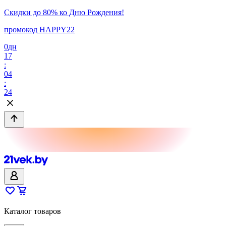
Скидки до 80% ко Дню Рождения!
промокод HAPPY22
0
дн
17
:
04
:
24
Каталог товаров