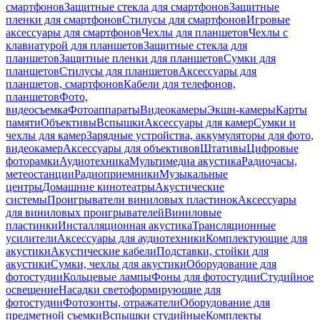
смартфонов
Защитные стекла для смартфонов
Защитные
пленки для смартфонов
Стилусы для смартфонов
Игровые
аксессуары для смартфонов
Чехлы для планшетов
Чехлы с
клавиатурой для планшетов
Защитные стекла для
планшетов
Защитные пленки для планшетов
Сумки для
планшетов
Стилусы для планшетов
Аксессуары для
планшетов, смартфонов
Кабели для телефонов,
планшетов
Фото,
видеосъемка
Фотоаппараты
Видеокамеры
Экшн-камеры
Карты
памяти
Объективы
Вспышки
Аксессуары для камер
Сумки и
чехлы для камер
Зарядные устройства, аккумуляторы для фото,
видеокамер
Аксессуары для объективов
Штативы
Цифровые
фоторамки
Аудиотехника
Мультимедиа акустика
Радиочасы,
метеостанции
Радиоприемники
Музыкальные
центры
Домашние кинотеатры
Акустические
системы
Проигрыватели виниловых пластинок
Аксессуары
для виниловых проигрывателей
Виниловые
пластинки
Инсталляционная акустика
Трансляционные
усилители
Аксессуары для аудиотехники
Комплектующие для
акустики
Акустические кабели
Подставки, стойки для
акустики
Сумки, чехлы для акустики
Оборудование для
фотостудии
Кольцевые лампы
Фоны для фотостудии
Студийное
освещение
Насадки светоформирующие для
фотостудии
Фотозонты, отражатели
Оборудование для
предметной съемки
Вспышки студийные
Комплекты