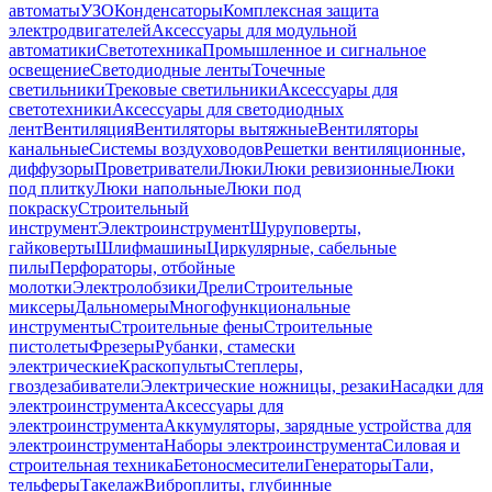
автоматы
УЗО
Конденсаторы
Комплексная защита
электродвигателей
Аксессуары для модульной
автоматики
Светотехника
Промышленное и сигнальное
освещение
Светодиодные ленты
Точечные
светильники
Трековые светильники
Аксессуары для
светотехники
Аксессуары для светодиодных
лент
Вентиляция
Вентиляторы вытяжные
Вентиляторы
канальные
Системы воздуховодов
Решетки вентиляционные,
диффузоры
Проветриватели
Люки
Люки ревизионные
Люки
под плитку
Люки напольные
Люки под
покраску
Строительный
инструмент
Электроинструмент
Шуруповерты,
гайковерты
Шлифмашины
Циркулярные, сабельные
пилы
Перфораторы, отбойные
молотки
Электролобзики
Дрели
Строительные
миксеры
Дальномеры
Многофункциональные
инструменты
Строительные фены
Строительные
пистолеты
Фрезеры
Рубанки, стамески
электрические
Краскопульты
Степлеры,
гвоздезабиватели
Электрические ножницы, резаки
Насадки для
электроинструмента
Аксессуары для
электроинструмента
Аккумуляторы, зарядные устройства для
электроинструмента
Наборы электроинструмента
Силовая и
строительная техника
Бетоносмесители
Генераторы
Тали,
тельферы
Такелаж
Виброплиты, глубинные