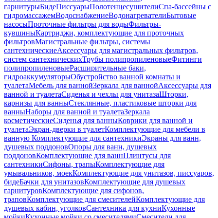
гарнитуры
Биде
Писсуары
Полотенцесушители
Спа-бассейны с
гидромассажем
Водоснабжение
Водонагреватели
Бытовые
насосы
Проточные фильтры для воды
Фильтры-
кувшины
Картриджи, комплектующие для проточных
фильтров
Магистральные фильтры, системы
сантехнические
Аксессуары для магистральных фильтров,
систем сантехнических
Трубы полипропиленовые
Фитинги
полипропиленовые
Расширительные баки,
гидроаккумуляторы
Обустройство ванной комнаты и
туалета
Мебель для ванной
Зеркала для ванной
Аксессуары для
ванной и туалета
Сиденья и чехлы для унитаза
Шторки,
карнизы для ванны
Стеклянные, пластиковые шторки для
ванны
Наборы для ванной и туалета
Зеркала
косметические
Сиденья для ванны
Коврики для ванной и
туалета
Экран-дверки в туалет
Комплектующие для мебели в
ванную
Комплектующие для сантехники
Экраны для ванн,
душевых поддонов
Опоры для ванн, душевых
поддонов
Комплектующие для ванн
Плинтусы для
сантехники
Сифоны, трапы
Комплектующие для
умывальников, моек
Комплектующие для унитазов, писсуаров,
биде
Бачки для унитазов
Комплектующие для душевых
гарнитуров
Комплектующие для сифонов,
трапов
Комплектующие для смесителей
Комплектующие для
душевых кабин, уголков
Сантехника для кухни
Кухонные
мойки
Кухонные мойки со смесителями
Смесители для