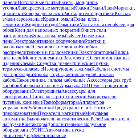
панели
Потолочные плиты
Багеты, молдинги,
уголки
Лакокрасочные материалы
Краски
Эмали
Лаки
Морилки,
пропитки
Колеры для краски
Растворители
Грунтовки
Краски,
эмали аэрозольные
Краски, эмали
Пены, клеи,
герметики
Жидкие гвозди
Герметики
Монтажная пена
Клеи для
обоев
Клеи для напольных покрытий
Очистители,
растворители
Фиксаторы резьбы
Клеи
Герметики,
пены
Электромонтажное оборудование
Розетки и
выключатели
Электрические звонки
Коробки
распределительные и подрозетники
Электропатроны
Вилки,
штепсели
Молниеприемники
Заземление
Электромонтажные
изделия
Клеммы
Средства диэлектрические
Трубки
термоусаживаемые
Изолирующие зажимы
Кабель и системы
для прокладки
Короба, трубы, металлорукав
Силовой
кабель
Наконечники, гильзы кабельные
Аксессуары для труб,
коробов
Кабельный крепеж
Арматура СИП
Электрощитовое
оборудование
Электрощиты
Аксессуары для
электрощита
Шины электротехнические
Выключатели
путевые, концевые
Трансформаторы
Аппаратура
управления
Рубильники
Предохранители
Частотные
преобразователи
Пускатели магнитные
Модульная
автоматика
Выключатели автоматические
Реле
Выключатели
нагрузки
Контакторы
Дополнительное модульное
оборудование
УЗИП
Автоматика пуска
двигателя
Дифференциальные