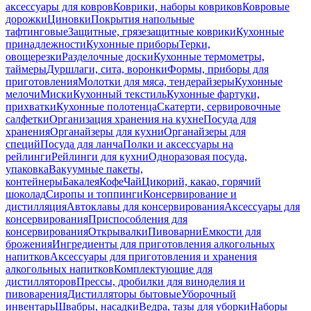
аксессуары для ковров
Коврики, наборы ковриков
Ковровые
дорожки
Циновки
Покрытия напольные
тафтинговые
Защитные, грязезащитные коврики
Кухонные
принадлежности
Кухонные приборы
Терки,
овощерезки
Разделочные доски
Кухонные термометры,
таймеры
Дуршлаги, сита, воронки
Формы, приборы для
приготовления
Молотки для мяса, тендерайзеры
Кухонные
мелочи
Миски
Кухонный текстиль
Кухонные фартуки,
прихватки
Кухонные полотенца
Скатерти, сервировочные
салфетки
Организация хранения на кухне
Посуда для
хранения
Органайзеры для кухни
Органайзеры для
специй
Посуда для ланча
Полки и аксессуары на
рейлинги
Рейлинги для кухни
Одноразовая посуда,
упаковка
Вакуумные пакеты,
контейнеры
Бакалея
Кофе
Чай
Цикорий, какао, горячий
шоколад
Сиропы и топпинги
Консервирование и
дистилляция
Автоклавы для консервирования
Аксессуары для
консервирования
Приспособления для
консервирования
Открывалки
Пивоварни
Емкости для
брожения
Ингредиенты для приготовления алкогольных
напитков
Аксессуары для приготовления и хранения
алкогольных напитков
Комплектующие для
дистилляторов
Прессы, дробилки для виноделия и
пивоварения
Дистилляторы бытовые
Уборочный
инвентарь
Швабры, насадки
Ведра, тазы для уборки
Наборы