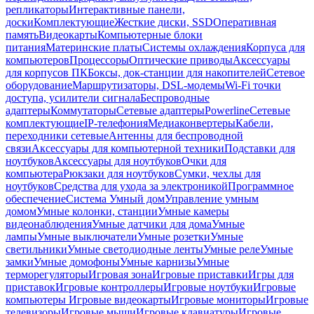
репликаторы
Интерактивные панели,
доски
Комплектующие
Жесткие диски, SSD
Оперативная
память
Видеокарты
Компьютерные блоки
питания
Материнские платы
Системы охлаждения
Корпуса для
компьютеров
Процессоры
Оптические приводы
Аксессуары
для корпусов ПК
Боксы, док-станции для накопителей
Сетевое
оборудование
Маршрутизаторы, DSL-модемы
Wi-Fi точки
доступа, усилители сигнала
Беспроводные
адаптеры
Коммутаторы
Сетевые адаптеры
Powerline
Сетевые
комплектующие
IP-телефония
Медиаконвертеры
Кабели,
переходники сетевые
Антенны для беспроводной
связи
Аксессуары для компьютерной техники
Подставки для
ноутбуков
Аксессуары для ноутбуков
Очки для
компьютера
Рюкзаки для ноутбуков
Сумки, чехлы для
ноутбуков
Средства для ухода за электроникой
Программное
обеспечение
Система Умный дом
Управление умным
домом
Умные колонки, станции
Умные камеры
видеонаблюдения
Умные датчики для дома
Умные
лампы
Умные выключатели
Умные розетки
Умные
светильники
Умные светодиодные ленты
Умные реле
Умные
замки
Умные домофоны
Умные карнизы
Умные
терморегуляторы
Игровая зона
Игровые приставки
Игры для
приставок
Игровые контроллеры
Игровые ноутбуки
Игровые
компьютеры
Игровые видеокарты
Игровые мониторы
Игровые
телевизоры
Игровые мыши
Игровые клавиатуры
Игровые