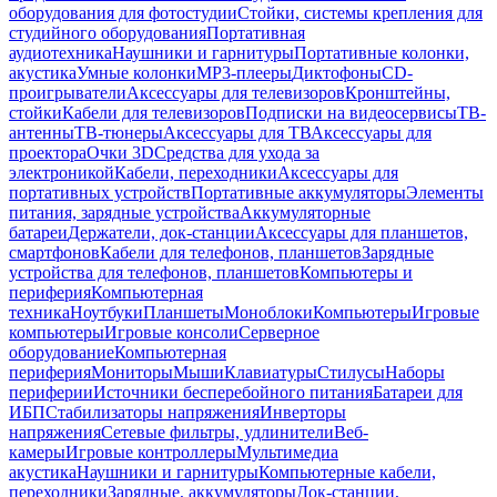
оборудования для фотостудии
Стойки, системы крепления для
студийного оборудования
Портативная
аудиотехника
Наушники и гарнитуры
Портативные колонки,
акустика
Умные колонки
MP3-плееры
Диктофоны
CD-
проигрыватели
Аксессуары для телевизоров
Кронштейны,
стойки
Кабели для телевизоров
Подписки на видеосервисы
ТВ-
антенны
ТВ-тюнеры
Аксессуары для ТВ
Аксессуары для
проектора
Очки 3D
Средства для ухода за
электроникой
Кабели, переходники
Аксессуары для
портативных устройств
Портативные аккумуляторы
Элементы
питания, зарядные устройства
Аккумуляторные
батареи
Держатели, док-станции
Аксессуары для планшетов,
смартфонов
Кабели для телефонов, планшетов
Зарядные
устройства для телефонов, планшетов
Компьютеры и
периферия
Компьютерная
техника
Ноутбуки
Планшеты
Моноблоки
Компьютеры
Игровые
компьютеры
Игровые консоли
Серверное
оборудование
Компьютерная
периферия
Мониторы
Мыши
Клавиатуры
Стилусы
Наборы
периферии
Источники бесперебойного питания
Батареи для
ИБП
Стабилизаторы напряжения
Инверторы
напряжения
Сетевые фильтры, удлинители
Веб-
камеры
Игровые контроллеры
Мультимедиа
акустика
Наушники и гарнитуры
Компьютерные кабели,
переходники
Зарядные, аккумуляторы
Док-станции,