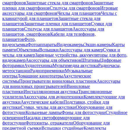
смартфонов
Защитные стекла для смартфонов
Защитные
пленки для смартфонов
Стилусы для смартфонов
Игровые
аксессуары для смартфонов
Чехлы для планшетов
Чехлы с
клавиатурой для планшетов
Защитные стекла для
планшетов
Защитные пленки для планшетов
Сумки для
планшетов
Стилусы для планшетов
Аксессуары для
планшетов, смартфонов
Кабели для телефонов,
планшетов
Фото,
видеосъемка
Фотоаппараты
Видеокамеры
Экшн-камеры
Карты
памяти
Объективы
Вспышки
Аксессуары для камер
Сумки и
чехлы для камер
Зарядные устройства, аккумуляторы для фото,
видеокамер
Аксессуары для объективов
Штативы
Цифровые
фоторамки
Аудиотехника
Мультимедиа акустика
Радиочасы,
метеостанции
Радиоприемники
Музыкальные
центры
Домашние кинотеатры
Акустические
системы
Проигрыватели виниловых пластинок
Аксессуары
для виниловых проигрывателей
Виниловые
пластинки
Инсталляционная акустика
Трансляционные
усилители
Аксессуары для аудиотехники
Комплектующие для
акустики
Акустические кабели
Подставки, стойки для
акустики
Сумки, чехлы для акустики
Оборудование для
фотостудии
Кольцевые лампы
Фоны для фотостудии
Студийное
освещение
Насадки светоформирующие для
фотостудии
Фотозонты, отражатели
Оборудование для
предметной съемки
Вспышки студийные
Комплекты