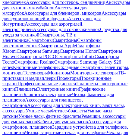
хлебопечек
Аксессуары для тостеров, сэндвичниц
Аксессуары
для кухонных комбайнов
Аксессуары для
мясорубок
Аксессуары для блендеров, миксеров
Аксессуары
для сушилок овощей и фруктов
Аксессуары для
йогуртниц
Аксессуары для аэрогрилей,
электрогрилей
Аксессуары для соковыжималок
Средства для
ухода за техникой
Смартфоны, ТВ и
электроника
Смартфоны
Смартфоны
Смартфоны
восстановленные
Смартфоны Apple
Смартфоны
Xiaomi
Смартфоны Samsung
Смартфоны Honor
Смартфоны
Huawei
Смартфоны POCO
Смартфоны Infinix
Смартфоны
Tecno
Смартфоны Realme
Смартфоны Samsung Galaxy S26
series
Кнопочные телефоны
Складные смартфоны
Телевизоры,
мониторы
Телевизоры
Мониторы
Мониторы-телевизоры
ТВ-
приставки и медиаплееры
Проекторы
Проекционные
экраны
Профессиональные дисплеи
Планшеты, электронные
книги
Планшеты
Электронные книги
Графические
планшеты
Блокноты электронные
Чехлы, бамперы для
планшетов
Аксессуары для планшетов,
смартфонов
Аксессуары для электронных книг
Смарт-часы,
аксессуары
Умные часы
Фитнес-браслеты
Умные часы
детские
Умные часы, фитнес-браслеты
Ремешки, аксессуары
для умных часов
Кабели для умных часов
Аксессуары для
смартфонов, планшетов
Зарядные устройства для телефонов,
планшетов
Чехлы, защитные стекла для телефонов
Чехлы для