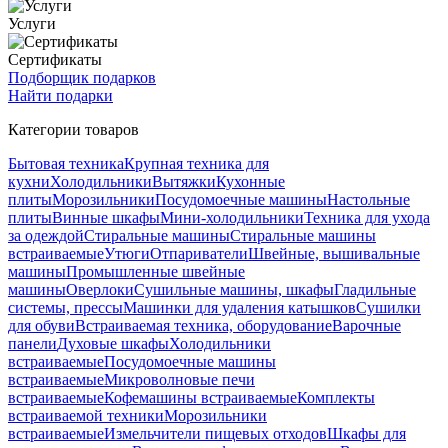
Услуги
Сертификаты
Подборщик подарков
Найти подарки
Категории товаров
Бытовая техника
Крупная техника для
кухни
Холодильники
Вытяжки
Кухонные
плиты
Морозильники
Посудомоечные машины
Настольные
плиты
Винные шкафы
Мини-холодильники
Техника для ухода
за одеждой
Стиральные машины
Стиральные машины
встраиваемые
Утюги
Отпариватели
Швейные, вышивальные
машины
Промышленные швейные
машины
Оверлоки
Сушильные машины, шкафы
Гладильные
системы, прессы
Машинки для удаления катышков
Сушилки
для обуви
Встраиваемая техника, оборудование
Варочные
панели
Духовые шкафы
Холодильники
встраиваемые
Посудомоечные машины
встраиваемые
Микроволновые печи
встраиваемые
Кофемашины встраиваемые
Комплекты
встраиваемой техники
Морозильники
встраиваемые
Измельчители пищевых отходов
Шкафы для