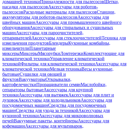
домашней техники
Принадлежности для пылесосов
Щетки,
насадки для пылесосов
Аксессуары для роботов-
пылесосов
Расходные материалы для пылесосов
Станции,
аккумуляторы для роботов-пылесосов
Аксессуары для
швейных машин
Аксессуары для промышленного швейного
оборудования
Аксессуары для стиральных и сушильных
машин
Аксессуары для пароочистителей,
отпаривателей
Аксессуары для стеклоочистителей
Техника для
измельчения продуктов
Блендеры
Кухонные комбайны,
измельчители
Планетарные
миксеры
Миксеры
Мясорубки
Ломтерезки
Комплектующие для
климатической техники
Управление климатической
техникой
Фильтры для климатической техники
Аксессуары для
климатической техники
Мелкая техника
Весы кухонные,
бытовые
Сушилки для овощей и
фруктов
Вакууматоры
Открывалки,
картофелечистки
Проращиватели семян
Маслобойки,
сепараторы бытовые
Аксессуары для крупной
техники
Аксессуары для вытяжек
Аксессуары для плит и
духовок
Аксессуары для холодильников
Аксессуары для
посудомоечных машин
Средства для посудомоечных
машин
Средства для ухода за техникой
Аксессуары для
кухонной техники
Аксессуары для микроволновых
печей
Вакуумные пакеты, контейнеры
Аксессуары для
кофемашин
Аксессуары для мультиварок,