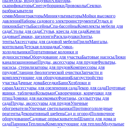
пылесосы, воздуходувки
Аэраторы,
скарификаторы
Снегоуборщики
Дровоколы
Сеялки,
разбрасыватели
семян
Минитракторы
Миникультиваторы
Мойки высокого
давления
Наборы садового электроинструмента
Отдых и
пикник
Батуты
Бассейны
Спа-бассейны
Комплекты мебели для
сада
Столы для сада
Стулья, кресла для сада
Качели
садовые
Гамаки, шезлонги
Раскладушки
Зонты,
тенты
Аксессуары для садовой мебели
Грили
Мангалы,
коптильни
Детская площадка
Сумки-
холодильники
Портативные колонки и
аудиосистемы
Оборудование для участка
Бытовые насосы
Люки
канализационные
Пруды, аксессуары для прудов
Фильтры,
насосы, стерилизаторы для прудов
Компрессоры для
прудов
Станции биологической очистки
Запчасти и
комплектующие для оборудования
Благоустройство
участка
Дачные дома
Беседки
Бани
Хозблоки и
сараи
Аксессуары для озеленения сада
Декор для сада
Почтовые
ящики, таблички
Козырьки
Скворечники, кормушки для
птиц
Домики для насекомых
Фонтаны, скульптуры для
сада
Пруды, аксессуары для прудов
Уличные
обогреватели
Уличные светильники
Противогололедные
реагенты
Декоративный щебень
Сад и огород
Поливочное
оборудование
Садовые опрыскиватели
Шланги для дома и
сада
Парники
Теплицы
Комплектующие для теплиц
Модульные